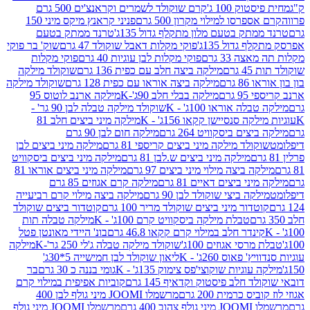
ק 100 ג'
קרם שוקולד לשמרים וקראנצ'ים 500 גרם
רסו למילוי מקרון 500 גרם
פניני קראנץ מיקס מיני 150
תק בטעם מלון מתקלף גדול 135ג'
טרנד ממתק בטעם
גדול 135ג'
פוקי מקלות דאבל שוקולד 47 גרם
שוק' בר פוקי
 33 גרם
פוקי מקלות לבן עוגיות 40 גרם
פוקי מקלות
רם
מילקה ביצה חלב עם כפית 136 גרם
שוקולד מילקה
 גרם
מילקה ביצה אוראו עם כפית 128 גרם
שוקולד מילקה
גרם
מילקה בבלי חלב 90ג'-K
מילקה ארנב לוטוס 95
ה אוראו 100ג' - K
שוקולד מילקה טבלה לבן 90 גר' -
ה סנסיישן קקאו 156ג' - K
מילקה מיני ביצים חלב 81
ים ביסקוויט 264 גרם
מילקה חום לבן 90 גרם
ולד מילקה מיני ביצים קריספי 81 גרם
מילקה מיני ביצים לבן
מילקה מיני ביצים ש.לבן 81 גרם
מילקה מיני ביצים ביסקוויט
 ביצה מילוי מיני ביצים 97 גרם
מילקה מיני ביצים אוראו 81
י ביצים דאיים 81 גרם
מילקה קרם אגוזים 85 גרם
קה ביצי שוקולד לבן 90 גרם
מילקה ביצה מילוי קרם רביעייה
דור מיני ביצים שוקולד מריר 100 גרם
קוטדור ביצים שוקולד
טבלת מילקה ביסקוויט קרם 100ג' - K
מילקה טבלה תות
נדר חלב במילוי קרם קקאו 46.8 גרם
בונ' היידי מאונטן פטל
סי אגוזים 100ג'
שוקולד מילקה טבלה ג'לי 250 גר'-K
מילקה
פאוס 260ג' - K
ליאון שוקולד לבן חמישייה 5*30ג'
וגיות שוקוצי'פס צימוק 135ג' - K
גומי בננה כ 30 גרם
בר
 חלב פיסטוק וקדאיף 145 גרם
קוביות אפיפית במילוי קרם
 כרמית 200 גרם
מרשמלו JOOMI מיני גולף לבן 400
400 גרם
מרשמלו JOOMI מיני גולף