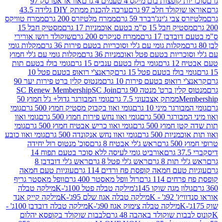
פצות בום מיקס 4 טעמים 4 גרם
אוראו אפרסק 97
ולד חלב 97 גרם
ערכה להכנת ממתק DIY גלידה 43.5
בי ג'ינג'רברד 59 גרם
ממרח מלטיזרס 200 גרם
ממרח טוויקס
בל 15 ס"מ בטעם אוכמניות 17 גרם
מסטיק חבל 15
בן 17 גרם
ממרח סניקרס 200 גרם
שוקולד רושן אורירי
מקלות גומי עם ג'לי וסוכריות בטעם פירות 36 גרם
מקלות גומי
ריות בטעם פטל ואוכמניות 36 גרם
מקלות גומי עם ג'לי חמוץ
רם
גומי בולז בטעם ענבים 15 גרם
גומי בולז בטעם תות
בולז בטעם פטל 15 גרם
קראנצ'י רואופ בטעם פטל 10
רואופ בטעם פירות 10 גרם
מנטוס קלין ברט פירות יער 90
ין ברט' מנטה 90 גרם
SC Join
SC Renew Membership
M
ממתק אצבעוני 7.5 גרם
גומי המבורגר גדול+ ג'ל חמוץ 50
גר מיני 10 גרם
גומי ואוו בקבוק מסטיק חמוץ 500 גרם
גומי
גר 500 גרם
גומי ואוו נחש פירות חמוץ 500 גרם
גומי ואוו
מוץ 500 גרם
גומי ואוו כריש אבטיח חמוץ 500 גרם
גומי
ות 500 גרם
גומי ואוו נחש אנקונדה 500 גרם
גומי ואוו כובע
רם
ראש ג'לי אבטיח 8 גרם
סוכ' מנטוס רול יחידה
אורביט גומי לעיסה ללא סוכר בטעם תפוח 14
תות 8 גרם
ראש ג'לי פטל 8 גרם
ראש ג'לי דובדבן 8
עם חמאה קופסת פח ורדים 114 גרם
עוגיות טעם חמאה
 114 גרם
רול וופל מאסטר 400 גרם
וופל מאסטר גריף
ון מגה שוקו 145ג'
מילקה טבלה פטל 100ג'-K
מילקה טבלה
ג' - K
מילקה טבלה אגוז שלם 95ג'-K
מילקה קייק אנד
מילקה טבלה צימוק אגוז 90ג'-K
מילקה טבלה דובדבן 100ג' -
ת שוקולד באהבה 48 גרם
לבבות שוקולד בקופסא יהלום