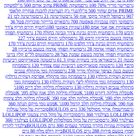
 100 גרם
משקה PRIME צהוב אדום 500 מ"ל
משקה
הנגרי ג'ק תערובת להכנת פנקייק קלאסי
ל לואקר מקסי אגוז 50 גרם
טורטינה 21 גרם
טורטינה לבן 21
 עגבניות פאסטה 700 גרם
אייס ברייקר סוכריות פטל 36
מ אנד אמס 180ג'
עוגיות באונטי 180ג'
חטיף תירס חריף צ'דר
חטיף תירס גבינת צ'דר וגבינה כחולה 170 גרם
חטיף תפוחי
ביקיו ודבש 28 גרם
מקלוני תירס בטעם צ'דר 227
 גבינת צ'דר חלפינו 170 גרם
חטיף תירס גבינת צ'דר 170
חי אדמה 28 גרם
חטיף תפוחי אדמה בטעם ברביקיו 28
וחי אדמה בטעם שמנת בצל 28 גרם
מנטוס לל"ס קלין ברט'
אוראו מיני בשקית שוקו 61.3 גרם
טונה סטארקיסט רביעיות
טונה סטארקיסט רביעיות שמן צמחי* 120 גרם
ממתק
יפוי שוקולד מריר 238 גרם
ממתק גומי מתקלף ענבים
דולה) 130 גרם
ממתק גומי מתקלף אפרסק (שקית גדולה)
ק גומי מתקלף ליצ'י (שקית גדולה) 130 גרם
ממתק גומי
(שקית גדולה) 130 גרם
טבלת מילקה חלב דיים 100ג'
דיזרט 100ג' K
טבלת מילקה חלב אגוז שלם 95ג' K
טבלת
K
טבלת מילקה חלב אגוז 90ג' K
טבלת מילקה חלב צימוק
טבלת מילקה חלב קרמל 100ג' K
מגש גומי מיקס תנתה 360
 מסולסל 336 גרם BOULOS
סוכריות על מקל עגולות
 גרם
סוכריות על מקל בורג צבעוני LOLLIPOP
סוכריות על מקל מסולסלות LOLLIPOP בצילנדר 360
ות מקרון במבחר טעמים 300 גרם BOULOS
צילנדר לקריץ
28 גרם BOULOS
בייק רולס מלח 80 גרם