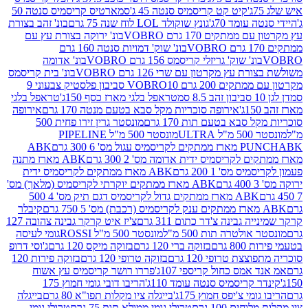
קיט קט קריסמיס סנטה 45 ג'
סמארטיס קריסמיס סנטה 50
עומד 70ג'
גונץ שוקולד LOL לוח שנה 75 גרם
בונ' זהב בצורת
תקים 170 גרם VOBRO
בונ' ירוקה בצורת עץ עם
בונ' שוק' דמויות סנטה 160 גרם
נ' שוק' גריזלי קריסמס 156 גרם VOBRO
בונ' אדומה
עץ מקרטון עם שרי 126 גרם VOBRO
בונ' בית קריסמס
 200 גרם VOBRO
10 סביבון פלסטיק צבעוני 9
טראפל בלגי מארז כסף 150ג'
טראפל בלגי
אירופה סוכריות מקל סבא בטעם מנטה 170 גרם
אירופה
סבא בטעם תות 170 גרם
מונסטר גרין זירו פחית 500
ULT
מונסטר 500 מ"ל PIPELINE
ABK
PU
לקריסמיס ידית אדומה מס' 2 300 גרם
ABK מארז מתנה
מס' 1 200 גרם
ABK מארז ממתקים לקריסמיס ידית
ABK מארז ממתקים יוקרתי לקריסמיס (מלאך) מס'
ABK מארז ממתקים גדול לקריסמיס דגם תיק מס' 4 500
קיבלר
גבינה צ'דר כתום 311 גרם
צ'יז איט קרקר גבינה צהובה 127
ולטרה תות 500 מ"ל
מונסטר 500 מ"ל ROSSI
גומי לעיסה
 גרם
בזוקה ברי 120 גרם
בזוקה מיקס 120 גרם
ג'וסי דרופ
ת טרופי 120 גרם
בזוקה טרופי 120 גרם
בזוקה פירות 120
מס כחול קריספי 107ג'
פררו רושר קריסמיס עץ אשוח
קריסמיס סנטה עומד 110ג'
הריבו דובי גומי חמוץ 175
י צ'יפס חמוץ 175ג'
בייגלה ציו מקלות תפו"א 80 גרם
בייגלה
ים 100 גרם
טרולי גומי ממולא תות 75 גרם
טרולי גומי