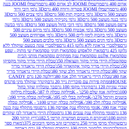
מרשמלו JOOMI לב אדום 400 גרם
מרשמלו JOOMI בננה
JOOM פטריה ורודה 400 גרם
3D גו'מי דובי ורוד
3D גו'מי בקבוק תות 500 גרם
3D גו'מי צבים 500 גרם
3D
 500 גרם
3D גו'מי נקניקיה מעוצב 500 גרם
3D גו'מי
גרם
3D גו'מי דובי כחול מעוצב 500 גרם
3D גו'מי כבשה
3D גו'מי אבטיח 500 גרם
3D גו'מי מיקס עיניים 500
3D גו'מי אפרוחים מעוצב 500
3D גו'מי כלבים מעוצב 500
ראוניז ללא גלוטן 415 גרם
פילסברי עוגה בטעם שוקולד ללא
מארז קלאסוש טסה
מארז חגיגי טסה
מארז שי מתוק - שפע
אלגנט טסה
מארז ענק ממתקים טסה
מארז מותגי הבית
ידי מריר מקור וונצואלה 50ג'
טבלת היידי מריר מקור מקסיקו
ידי מריר מקור אקוואדור 50ג'
טבלת היידי גראנדור מריר
לת היידי גראנדור חלב שקד 80ג'
טבלת היידי גראנדור מריר
ת היידי גראנדור חלב אגוז 80ג'
רולטה 120 גרם CANDY
תק פירות עם סוכריית נייר 20 גרם
קינדר שוקולד מיני פרנדס
רם
קינדר מקסי 100 גרם
בר טובלרון שקד כחול
וז שלם 250ג' - K
מילקה טבלה לו 87ג'-K
טבלת מילקה
2ג'-K
מילקה בבלי לבן 95ג'-K
מילקה טבלה מריר 90ג'-
חלב 90ג'-K
מילקה טבלה יוגורט 100ג' - K
מילקה טבלה
גומי מתקלף ענק אפרסק 136 גרם
גומי מתקלף ענק בננה
י מתקלף ענק ענבים 136 גרם
טבלת היידי גראנדור לבן שקדים
סניקרס ח.בוטנים חמישייה קרימי 182.5ג'
ריץ קרקר 200
סי מריר 250 גרם
הריבו זהב מקסי דובונים 375ג'
מארז ספר
ומי בליסטר תירס 100 גרם
פרח שוקולד 18 גרם באריזה