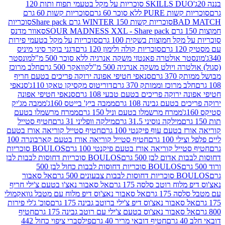
SKILLS DUO סוכריות על מקל בטעמי תפוח ותות 120
P ללא סוכר 60 גרם
סוכריות קשות 60 גרם
BAD
סוכריות קשות WINTER 150 גרם Share pack
סוכריות
סאוור מדנס
קל חמוצות בשקית 100 גרם
סוכריות על מקל בטעמי פירות
סוכריות קולה ולימון 120 גרם
דגני בוקר סיני מיניס
 אולטרה פאנטזי משקה אנרגיה ללא סוכר 500 מ"ל
מונסטר
ה ויולט משקה אנרגיה 500 מ"ל
קוואקר 500 גרם
חלב מרוכז
3 גרם
סנאפי חטיפי אפונה ירוקה פריכים בטעם חריף
 מרוכז וממותק 370 גרם
דוריטוס מקסיקן טאקו 110ג'
סנאפי
ירוקה פריכים בטעם טבעי 108 גרם
סנאפי חטיפי אפונה
בטעם גבינה 108 גרם
ממבה ביץ' בייטס 160ג'
ממבה מג'יק
ממרח מרשמלו בטעם וניל 150 גרם
ממרח מרשמלו בטעם
מילקה נוסיני 31.5 גרם
מילקה וופליני 31 גרם
חטיף סטייל
בטעם עוף פיקנטי 100 גרם
חטיף סטייל קוריאה אורז בטעם
100 גרם
חטיף סטייל קוריאה אורז בטעם קארבונרה 100
יל קוריאה אורז בטעם פיקנטי 100 גרם
BOULOS סוכריות
אדום לבן 500 גרם
BOULOS סוכריות דחוסות לבבות לבן
BOULOS סוכריות דחוסות לבבות כחול לבן 500
 צבעונים 500 גרם
אל סאבור
וח רוטב סלסה 175 גרם
אל סאבור נאצ'ו בטעם צ'ילי חריף
175 גרם
אל סאבור נאצ'וס דיפ מלוח עם מטבל גוואקמולי
סאבור נאצ'וס דיפ צ'ילי ברוטב גבינה 175 גרם
סוכ' ג'לי פירות
סאבור נאצ'וס בטעם צ'ילי עם רוטב גבינה 175 גרם
חטיף
חטיף דובאי מריר 40 גרם
פילסברי ציפוי כחול 442