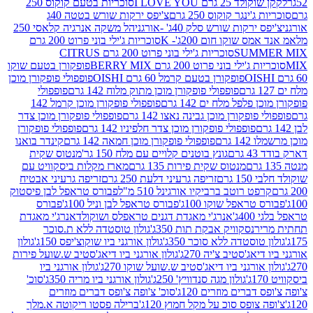
2 גרם I LOVE YOU
סוכריות בטעם קוקוס 250
ינגר קוקוס 250 גרם
צ'יפס ירקות שורש בטטה 40ג
רקות שורש סלק 40ג' -אורגני
הל משקה אנרגיה קלאסי 250
 שוקו חום 200ג'- K
סוכריות ג'ילי בוני פרוט 200 גרם
SUM
סוכריות ג'ילי בוני פרוט 200 גרם CITRUS
ילי בוני פרוט 200 גרם BERRY MIX
פופקורן בטעם שוקו
פופקורן בטעם קרמל 60 גרם OISHI
פופפולי פופקורן מוכן
פופפולי פופקורן מוכן מתוק מלוח 142 גרם
פופפולי
פלפל מלח ים 142 גרם
פופפולי פופקורן מוכן קרמל 142
ופקורן מוכן גבינה נאצו 142 גרם
פופפולי פופקורן מוכן צדר
פופפולי פופקורן מוכן צדר חלפיניו 142 גרם
פופפולי פופקורן
גרם
פופפולי פופקורן מוכן חמאה 142 גרם
קינדר בואנו
ם
גונץ בוטנים קלויים עם מלח 150 גר'
מנטוס שקית
מנטוס שקית פירות 135 גרם
מארז מקלות ביסקוויט עם
גרם
זריפה גרעיני דלעת 250 גרם
זריפה גרעיני אבטיח
ט רוטב ברביקיו אורגינל 510 מ"ל
פבורס טראפל לבן פיסטוק
טראפל שוקו 100ג'
פבורס טראפל לבן וניל 100ג'
פבורס
ג'
אנרג'י מאגדת דגנים טראפלס ושוקולד
אנרג'י מאגדת
ר
נסקוויק אבקת תות 350ג'
גולון טוסטדה ללא ת.סוכר
וסטדה ללא סוכר 350ג'
גולון אורגני ביו שוקוצ'יפס 150ג'
גולון
אג'סטיב צ'יה 270ג'
גולון אורגני ביו דיאג'סטיב ש.שועל פירות
אורגני ביו דיאג'סטיב ש.שועל שוקו 270ג'
גולון אורגני ביו
גולון מגה סנדוויץ' 250ג'
גולון אורגני ביו מריה 350ג'
סוכ'
ברים מוזרים 120ג'
סוכ' צ'ופה צ'ופס דברים מוזרים
צופס סוכ על מקל חמוץ 120ג'
ברילה פסטו ריקוטה א.מלך