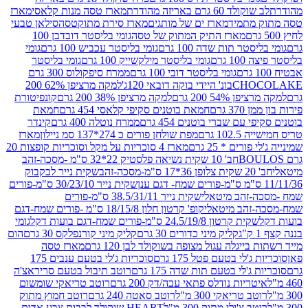
ד 60 גרם באריזה מהודרת
מארז טסה מנות קלאסי
מארז
מתמיד
מארז ים של מותגים
מארז סירת מתוקטסה
סילאן טבעי
מארז התיק המתוק של טסה
גומי בליסטר דובדבן 100
טר תות שדה 100 גרם
גומי בליסטר עכביש 100 גרם
גומי
 גרם
גומי בליסטר מילקשייק 100 גרם
גומי בליסטר
גומי בליסטר דובי 100 גרם
ממרח סיפקולוס 300 גרם
CHO
בונ' היידי בוקה דובאי 120ג'
למקה מרציפן 62% 200
54% 200 גרם
למקה מרציפן 38% 200 גרם
קונפיטורת
3 גרם
חמאת בוטנים סקיפי קלאסי 454 גרם
חמאת
עם שברי בוטנים 454 גרם
ממרח נוטלה 400 גרם
קינדר
10 גרם
מפת שולחן פורים כ 274*137 סמ ניילון
מארז
רים * 25 גרם
מארז 4 סוכריות על מקל וסוכריות קופצות 20
חב' 10 שקית נשיאה פלסטיק 22*32 ס"מ -מסכה-זהב
כה-זהב
שקית נייר לבקבוק
שקית נייר 30/23/10 ס"מ-פורים
-זהב מיטאלי
שקית נייר 38.5/31/11 ס"מ-פורים
זהב מיטאלי
קופ' קרטון חלון 18/15/8 ס"מ -פורים שמח-דגם
קית קרטון 24.5/19/8 ס"מ-פורים שמח-דגם בועות דקל
גומי
קליק מיני כדורים 30 גרם
קליק מיני קורנפלקס 30 גרם
הום
ייגלה עגול מצופה בשוקולד לבן 120 גרם
מארז טסה
'לי בטעם פטל 175 גרם
סוכריות ג'לי בטעם ענבים 175
ג'לי בטעם תות שדה 175 גרם
רוטב תיבול בטעם סריראצ'ה
ריות נודלס פתאי עבה/דק 200 גרם
רוטב טריאקי שומשום
ב טריאקי 300 מ"ל
רוטב סאטה 240 גרם
רוטב חמוץ מתוק
ב צ'ילי מתוק 300 מ"ל
HEART שוקולד לבבות צבע אדום