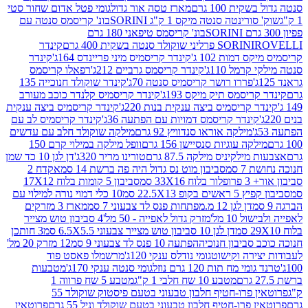
ת 100 גרם
מארז טסה אור גדול
גומי פטל אדום שחור סטי
רינטה סנטה מיקס 1 ק"ג SORINI
בונ' קריסמס סנטה עם
בונ' קריסמס טיפאני 180 גרם
גרם
SORINI
קינדר
דמות 102 ג'
קינדר קריסמיס מיני פריינדס 164ג'
קינדר
מל 110ג'
קינדר קריסמס גרביים 212ג'
רפאלו קריסמס
פררו רושר קריסמיס סנטה 70ג'
קינדר שוקולד חנוכייה 135
יסמס תיק מיקס 193ג'
קינדר קריסמיס קלנדר כוכב מעורב
 קריסמיס ביצה ענקית בנות 220ג'
קינדר קריסמיס ביצה ענקית
ינדר קריסמס דמויות עם הפתעה 36ג'
קינדר קריסמיס לב עם
מילקה אוראו סנדוויץ 92 גרם
מילקה שוקולד חלב עם עדשים
קה עוגיות סנסיישן 156 גרם
וופל מילקה במילוי קרם 150
לקיניס מילקה 87.5 גרם
טורינו מריר 320ג'
דן לגן 10 כד שמן
 סמ
סביבון מוט נס גדול היה פה ברשת 14 סמ
אקדח 2
33 סמ
סביבון 5 קומות בלוח 17X12
ופ 22.5X13 סמ
10 כלי דמוי נורה למילוי עם
דן לגן 12 מ.מפתחות פנס לד צבעוני 7 סמ
מארז 3 מזרקים
10 מל'
מזרק גדול לאפייה - 50 מל'
4 סביבון טוש מצייר
דן לגן 10 סביבון טוש מצייר צבעוני 6.5X5.5 סמ
3 חותכן
סביבון חנוכיה
הפתעה 10 פנס לד צבעוני 9 סמ
12 מזרק 20 מל'
ירה וקישוט
גומי נודלס ענקי 120ג'
מרשמלו פאסט פוד
 מח תות 120 גרם נוזל
גומי סנטה ענקי 170ג'
מטבעות
מטבע 10 שח חלבי 1 ק"ג
מטבע 5 שח פרווה 1
פרוטאין פרו-חטיף חלבון טבעוני בטעם פיסטוק שוקולד 55
פרו-חטיף חלבון טבעוני בטעם שוקולד וניל 55 גרם
פרוטאין