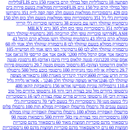
גליליות וופל במילוי קרם בראוניז 150 גרם FLIS
גליליות
יל 150 גרם FLIS
סוכריות ממולאות בטעם פירות בים
סוכריות ממולאות בטעם חלב קפה קפה לייק 351 גרם
רושן
351 גרם
סוכריות טופי ממולאות בטעם חלב כוס חלב 150
ולד רושן עם בוטנים 38 גרם
רושן סוכריות ג'לי קרייזי
סוכריות טופי כוס חלב 305 גרם MILKY
ושו סוכריות טופי חלב קורובקה 205 גרם
חטיף שוקולד רושן
לה 43 גרם
חטיף שוקולד רושן ממולא קרם קרמל 43
ולא בטעם שוקולד לבן 8 גרם
מזרק שוקולד חלב אגוזי לוז 60
לד חלב לבן 60 גרם
קינדר הפי היפו אגוזי לוז חמישייה 105
מס קרמל מלוח 200ג' K
אם אנד אם קריספי 170ג'
אמ אנד
גונץ סנטה קלאוס ביירן מינכן (אדום) 85 גרם
גונץ סנטה
ד (צהוב) 85 גרם
סוכ' מנטוס מנטה 29.7 גרם
מנטוס פירות
ק או לוק גומי נקניקייה 100 גרם
גומי כובע כחול 500 גרם
גולון
ית 600ג'
קינדר קינדריני מאגדת 100 גרם
אוראו מצופה
'
אוראו מצופה שוקולד חלב 246ג' - K
אוראו גלידה גליל
ילקה עוגיות סנסיישן אוראו 156 גרם
אבקת קקאו 400
רים מזל טוב בצורת דובי ורוד 16 גרם
טופי כדורים מזל טוב
ם
טופי כדורים פורים שמח בצורת ליצן 16 גרם
סוכריות
70 גרם
סוכריות ג'לי בטעם ליצ'י 70 גרם
סוכריות ג'לי
גרם
מלו מרשמלו קאפקייק ממולא תות 100 גרם
מלו פלוס
יק ממולא 100 גרם
מלו מרשמלו קאפקייק שוקו ממולא
יות גומי בצורת עין כ50 יחידות 500 גרם
מארז סנטה 90
נס סוכריות חמוצות מאוד 60 גרם
סאוור מדנס סוכריות
סאוור מדנס סוכריות חמוצות מדנס 60 גרם
סוכריות