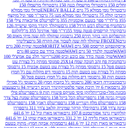
טרולי מרשמלו בננה 150 גרם
טרולי מרשמלו 150
לא 75 גרם ENERGY BALLZ
טרולי גומי ממולא
גרם
טרולי גומי ממולא מנגו 75 גרם
ד"ר פפר וניל מוקצף
 פפר בטעם אוכמניות 355 מ"ל
פרינגלס אדובאדה צילי 158
נגלס דבש חרדל 158 גרם
שוקולד קינדר מקסי שישייה 126
ריסמיס סנטה עומד 55ג'
ד"ר פפר אורגינל 355 מ"ל
קלוגס
 בוקר תירס 250 גרם
גונץ שוקולד לוח שנה מיקי מאוס 50
 את הקרח 50 גרם
צילינדר
50 גרם MORITZ WAWI
סנטה שקית 200 גרם
לנדר 50 גרם WAWI
סנטה בודד עם כובע 80 גרם
 סנטה בודד עם כובע וכיס 200גר'
ריטר חלב עם אמיצ'לי 100
 זהב חנוכה שמח 25X14 סמ
גוסי ממתק ג'ל בצורת עט
ם
גוסי ממתק ג'ל בצורת עט בטעם אבטיח 15 גרם
גוסי
ורת עט בטעם תות 15 גרם
גומי דיפ מקלות עם ג'ל חמוץ
ם
גומי דיפ מקלות עם ג'ל חמוץ בטעם פטל 30
דובאי 200 גרם
גוסי ג'ל בקבוק חמוץ 20 גרם
גוסי ג'ל סמיילי
וצר פלסטיק
קינדר דגנים רביעייה 94 גרם
צעצוע
סוכריות
לקקן סיסי סטיקס פינגווין תות 9 גרם
פרינגלס פילי
רם
פרינגלס הכל בייגל 158 גרם
פרינגלס שמנת בצל צדר
נגלס מלח וינגרייט 158 גרם
פרינגלס ראנץ' 158 גרם
פרינגלס
קיבלר קרקר שמינייה קלאב צ'דר 311 גרם
פררו
אסורטמנט 197.8 גרם
אוראו מארז וניל 12 יח' 441.6
ידה 12 יח' 331.2 גרם
אוראו מארז שוקו 12 יח' 441.6
ת 12 יח' 441.6 גרם
ממתק אבקה חמוץ- מתוק בטעם