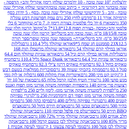
מרכז שולחן רימון אקרילי זהב+ הדפסה -
ר זהב דקורטיבי + כיתוב שנה טובה
קישוטי שולחן אקרילי שנה
יח'
קישוטי שולחן אקרילי שנה טובה -כסף - 5 יח'
דג כסף
 ס"מ
דבש לחיץ 250 גרם עמק חפר
עוגת דבש עוגל'ה
טיק בצורת רימון ק. 7 ס"מ-שקוף
חב' 6 כלי
 -בצורת תפוח 12.8*13.8*7 ס"מ
קופ' קרטון חלון שנה
קפ' קרטון חלון שנה טובה
אגרת+ מעטפה שנה טובה שופר/ספר תורה
מגנט חג שמח 5*9
אוראו שוקולד גליל 110.4 גרם
גלילות
קרם שוקולד 54 גרם
אוראו שוקולה מרשמלו תות 168
ראו במילוי קרם וניל 54 גרם
אוראו עוגיות שוקולד חום 64.4
ת וניל 64.4 גרם
אוראו Space Dunk גליל 110.4 גרם
חטיף
גרם
חטיף טאקיס דרגון צ'ילי 92.3 גרם
חטיף טאקיס
ממתק בקבוקי שעווה 39 גרם
סוכריות ממולאות בטעם דבש
יני 200 גרם
איטריות אורז מקלות 600 גרם
לוק או לוק גומי
טודיי חטיף חלבון קרמל מלוח 65 גרם
מארז של 10 יח'
ס 140 גרם
פחית תפוחחה משקה אורגני מוגז תפוח ואננס
ת לימוננדה משקה אורגני מוגז- לימון וליים 250 מ"ל
פחית
אורגני מוגז תפוזי דם ודומדמניות 250 מ"ל
גרגרי טפיוקה
גרגרי טפיוקה גדולים 400 גרם
מיסו כהה 500 גרם
מיסו
נאצ'וס טבעי 50 גרם
נאצ'וס תירס כחול 50 גרם
נאצ'וס
פרינגלס סין פלפל ופרמזן 110 גרם
ביאנקה שוקולד
ם
ביאנקה שוקולד מריר 72% 100 גרם
ביאנקה שוקולד
ביאנקה שוקולד לבן בטעם קרמל 100 גרם
ביאנקה
100 גרם
גומי לעיסה צבעוני 1 ק"ג
גומי לעיסה אבטיח 1