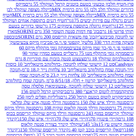
בון טבעוני בטעם בוטנים קרמל ושוקולד 55 גרם
מיקס
 ולבן 55 גרם כרמית MIX
בייגלה מצופה שוקולד לבן
בייגלה מצופה שוקולד חלב 55 גרם כרמית MIX
חטיף
עם פירות יבשים 175גר'
חטיף דגנים בתוספת אגוזים ושוקולד
חטיף גרונלה בתוספת צימוקים 175 גר'
טופי כדורים בטעם
ם
בונ' פח דמות סנטה השומר 350 גרם SORINI
מארז
ביבונצ'יק
בונ' פח משאית קריסמס 200 גרם SORINI
בובספוג
 330 מל
שק' קונפטי פי.וי.סי-סביביון מיקס צבעים
שק'
וי.סי-כד שמן מיקס צבעים
ממתק גומי מתקלף מיקס 60
י מתקלף מנגו 75 גרם
לייס בטעם כמהין שחור 90
קולד 18 גרם
צעצוע סנטה בובות עם סוכריות 8 גרם
1 קישוטי שולחן לחנוכה -כחול/זהב מיטאלי
חב' 10 כוסות
 שמח כחול/זהב מיטאלי
חב' 10 צלחות נייר ק.18 ס"מ-חנוכה
הב מיטאלי
חב' 10 צלחות נייר ק.23 ס"מ-חנוכה שמח
יטאלי
קפ' קרטון + חלון- 8/51/18 ס"מ -חנוכה שמח כחול/זהב
עוני
מארז סלסלה טסה
לוטוס קראנצ'י 380 גרם
ביסקויט קרמל לוטוס 156
לוטוס בטעם קרמל 250 גרם
גליליות וופלים לימון 250
ד איש שלג 150 גרם
סנטה וורלד סנטה,איש שלג ומלאך
סנטה וורלד סנטה קלאוס שקית 108 גרם
סנטה וורלד מיקס
 במגף 243 גרם
סנטה וורלד מיקס שוקולד קריסמס בכוס
י פינגווין 70ג'
היידי איש שלג 70ג'
היידי איש שלג 150ג'
קינדר
3xג' 45ג'
שוקולד קינדר בצורת סנטה קלאוס
קריסמיס כוכב קטן 40 ג
קינדר קריסמס שוקולד 150ג'
קינדר
בנים 75ג'
פררו קריסמס רושר כוכב 37.5 ג'
דופלו קריסמיס