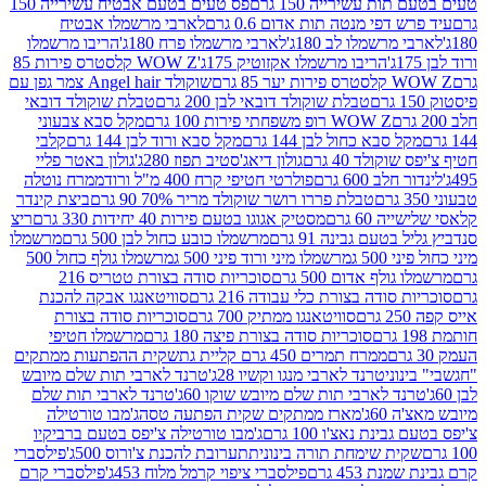
ת עשירייה 150 גרם
פס טעים בטעם אבטיח עשירייה 150
דפי מנטה תות אדום 0.6 גרם
לארבי מרשמלו אבטיח
מרשמלו לב 180ג'
לארבי מרשמלו פרח 180ג'
הריבו מרשמלו
הריבו מרשמלו אקזוטיק 175ג'
WOW Z קלסטרס פירות 85
 85 גרם
שוקולד Angel hair צמר גפן עם
טבלת שוקולד דובאי לבן 200 גרם
טבלת שוקולד דובאי
WOW Z רופ משפחתי פירות 100 גרם
מקל סבא צבעוני
 סבא כחול לבן 144 גרם
מקל סבא ורוד לבן 144 גרם
קלבי
ולד 40 גרם
גולון דיאג'סטיב תפוז 280ג'
גולון באטר פליי
ב 600 גרם
פולרטי חטיפי קרח 400 מ"ל ורוד
ממרח נוטלה
טבלת פררו רושר שוקולד מריר 70% 90 גרם
ביצת קינדר
60 גרם
מסטיק אגוגו בטעם פירות 40 יחידות 330 גרם
ריצ
טעם גבינה 91 גרם
מרשמלו כובע כחול לבן 500 גרם
מרשמלו
50 ג
מרשמלו מיני ורוד פיני 500 ג
מרשמלו גולף כחול 500
לף אדום 500 גרם
סוכריות סודה בצורת טטריס 216
סודה בצורת כלי עבודה 216 גרם
סוויטאנגו אבקה להכנת
סוויטאנגו ממתיק 700 גרם
סוכריות סודה בצורת
סוכריות סודה בצורת פיצה 180 גרם
מרשמלו חטיפי
ממרח תמרים 450 גרם קליית גת
שקית ההפתעות ממתקים
וני
טרנד לארבי מנגו וקשיו 28ג'
טרנד לארבי תות שלם מיובש
ד לארבי תות שלם מיובש שוקו 60ג'
טרנד לארבי תות שלם
6ג'
מארז ממתקים שקית הפתעה טסה
ג'מבו טורטילה
נת נאצ'ו 100 גרם
ג'מבו טורטילה צ'יפס בטעם ברביקיו
ית שימחת תורה בינונית
תערובת להכנת צ'ורוס 500ג'
פילסברי
 453 גרם
פילסברי ציפוי קרמל מלוח 453ג'
פילסברי קרם