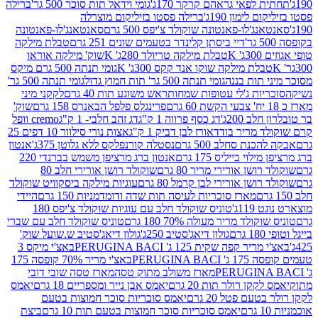
לפאי גראהם קרקר 170ג'
גומי וידאל תות סוכר 500 גר'
ברילה
לימון 190ג'
ברילה פסטו בזיליקום מוצרלה
ג'לו-פאנטונה שוקולד צ'יפס 500 גרם
סאנטאנג'לו-פאנטונה
דיי ביסתן קלינדר בטעמים שונים 251 גרם
טבלת מילקה
K
טבלת מילקה טריולד 280ג' K
שוק' מילקה אוראו
לת מילקה שוקו אנד קקס 300ג' K
גומי תנתה 500 גרם מיקס
 תות בננה
גומי תנתה 500 גר' תות חמוץ גדול
גומי תנתה 500 גר'
יות ג'לי עטופות שמחות
ראש משוגע תות 40 גרם
לקקני מיני
פרינגלס פלפל הבאנרס 158 גרם
שוק'
 200ג'
דג כסף פרווה 1 ק"ג
דג זהב חלבי- 1 ק"ג
cremo וופל
 מריר בודד
אורז לבן דביק 1 ק"ג
אצות נורי סילוור 10 דפים 25
נת סחלב 500 גרם
נסטלה קורנפלקס ללא גלוטן 375ג'
אנטון
וי בייליס 175 גרם
אנטון ברג מרציפן משמש בברנדי 220
שן אורירי מריר 80 גרם
שוקולד רושן אורירי חלב 80
ושן אורירי לבן קרמל 80 גרם
עוגיות מילקה ביסקוויט שוקולד
מארז סוכריות לעיסה תות שדה ודומדמניות 150 גרם
היידי
1ג'
טוניס שוקולד חלב עם עוגיות שוקולד צ'יפס 180
לד מריר מעולה 70% 180 גרם
טוניס שוקולד חלב עם שברי
גולון דיאג'סטיב 250ג'
גולון דיאג'סטיב ש.שועל שוק'
 קפה שקית 125 ג' PERUGINA BACI
באצ'י מיקס 3
PERUGINA
באצ'י מריר 70% קופסה 175
מארז משולב מתוק טסה
מארז טסה שובי דובי
קן רולר תות 20 גרם
יאמס אבן נייר ומספריים 18 גרם
יאמס
עם פטל 20 גרם
יאמס סוכריות סוכר חמוצות בטעם
יאמס סוכריות סוכר חמוצות בטעם תות 10 גרם
ביצת