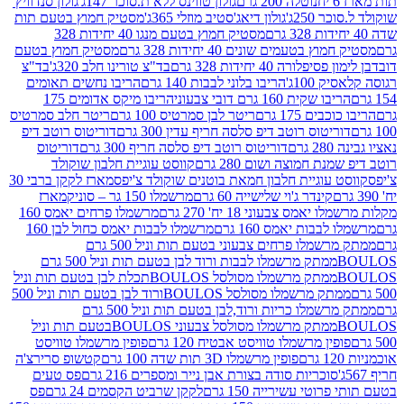
נוטלה 200 גרם
גולון טווינס ללא ת.סוכר 147ג'
גולון סנדוויץ'
250ג'
גולון דיאג'סטיב מוזלי 365ג'
מסטיק חמוץ בטעם תות
מסטיק חמוץ בטעם מנגו 40 יחידות 328
 בטעמים שונים 40 יחידות 328 גרם
מסטיק חמוץ בטעם
רה 40 יחידות 328 גרם
בד"צ טורינו חלב 320ג'
בד"צ
100ג'
הריבו בלוני לבבות 140 גרם
הריבו נחשים תאומים
שקית 160 גרם דובי צבעוני
הריבו מיקס אדומים 175
ים 175 גרם
ריטר לבן סמרטיס 100 גרם
ריטר חלב סמרטיס
יטוס רוטב דיפ סלסה חריף עדין 300 גרם
דוריטוס רוטב דיפ
ם
דוריטוס רוטב דיפ סלסה חריף 300 גרם
דוריטוס
ת חמוצה ושום 280 גרם
קווסט עוגיית חלבון שוקולד
 עוגיית חלבון חמאת בוטנים שוקולד צ'יפס
מארז לקקן ברבי 30
קינדר ג'וי שלישייה 60 גרם
מרשמלו 150 גר – סוניק
מארז
מס צבעוני 18 יח' 270 גרם
מרשמלו פרחים יאמס 160
בבות יאמס 160 גרם
מרשמלו לבבות יאמס כחול לבן 160
ממתק מרשמלו פרחים צבעוני בטעם תות וניל 500 גרם
ממתק מרשמלו לבבות ורוד לבן בטעם תות וניל 500 גרם
ממתק מרשמלו מסולסל BOULOSתכלת לבן בטעם תות וניל
ממתק מרשמלו מסולסל BOULOSורוד לבן בטעם תות וניל 500
ממתק מרשמלו כריות ורוד,לבן בטעם תות וניל 500 גרם
ממתק מרשמלו מסולסל צבעוני BOULOSבטעם תות וניל
ין מרשמלו טוויסט אבטיח 120 גרם
פופין מרשמלו טוויסט
פופין מרשמלו 3D תות שדה 100 גרם
קטשופ סרירצ'ה
סוכריות סודה בצורת אבן נייר ומספרים 216 גרם
פס טעים
טי עשירייה 150 גרם
לקקן שרביט הקסמים 24 גרם
פס