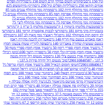
ביסקוויט לוטוס במילוי קרם לוטוס 150 גרם
גליליות וופלים
 גרם
גליליות וופלים וניל 250 גרם
היינץ מיוקטשופ 425
י מתקלף חיות 102 גרם
ממתק גומי מתקלף ענבים מנגו 85
י מתקלף אפרסק תפוז 85 גרם
ממתק גומי מתקלף ענבים 75
י מתקלף חיות 102 גרם
ממתק גומי מתקלף ענבים 75
י מתקלף אפרסק 75 גרם
ממתק גומי מתקלף ליצ'י 75
לוטיזן ביטקוין 1 ק"ג
מטבעות מולטיזן 5 ש"ח 1 ק"ג
הרשי
 מיקס 181 גרם
הרשי לבבות אקסטרה קרימי 181 גרם
הרשי
שוקולד 102 גרם
ג'ולי ראנצ'ר גומי מארז לב 107 גרם
נודלס
בטעם עוף חריף 140 גרם
אטריות להכנה מהירה ראמן
שחורה צאצ'רוני 140 גרם
צופה לקריץ שטוח צבעוני חמוץ
מץ חומץ ספריי רימון 50 גרם
עיד אומץ חומץ ספריי מטף 50
 חומץ סוכריה+גלי חמוץ 50 גרם
פררו רושר 100ג'
בוטן רביולי
ף אורז בטעם צ'לי 120 גרם
סוכ' מנטוס רול יחידה מנטה
סוכ' מנטוס רול יחידה פירות 37.5ג' -
72901
חטיפי חומוס דבאייל 200 גרם
עיד אומץ חומץ טריפל ג'ל
ברגן שוקוצ'יפס ש.לבן חמוציות 130ג'
ברגן רויאל חמאה
בונבוניירה רפאלו 240 גרם
קנדי שוגר סאוור 100 גרם תפוח
וור 100 גרם תפוח
קנדי שוגר סאוור 100 גרם
 מרסי פטיטס מיניאטור 125ג'
עיד לקקן אסלה טבילה +
לקקן פח אשפה טבילה +אבקה 40 גרם
ד"ר פפר קרם תות
 פפר קרם סודה 355 מ"ל
סאוור פאצ' פטל שקית 102
יל בטעם פאנטה 37.5 גרם
וופל ג'נסן-וופל טוסט 12 יח'
בקרסלנד-סטרופ וופל הולנדי 250 גרם
תחנת רוח וופל
קינדר שוקו בונס קריספי 67.2 גרם
גומי ענקי