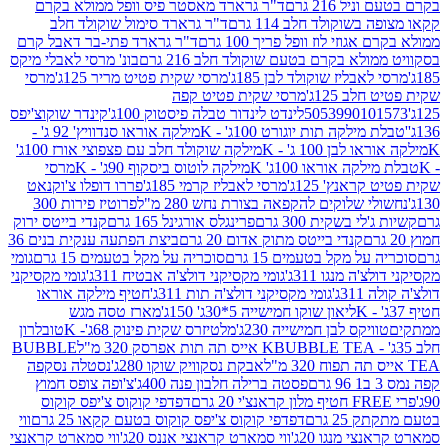
 216 גרם
ד"ר גרארד מאסטר פיס וופל ממולא בקרם
שוקולד חלב 114 גרם
ד"ר גרארד סימול שוקולד חלב
וזי לוז וופל פריך 100 גרם
ד"ר גרארד פתי-בר דאבל קרם
לא בקרם בטעם שוקולד חלב 216 גרם
בונ' מרסי לאבלי מיקס
בליז שוקולד לבן 185ג'
מרסי שקית פטיט מריר 125ג'
מרסי
ב 125ג'
מרסי שקית פטיט קפה
505399010
לינדט לינדור טבלה פיסטוק 100ג'
קינדר שוקוצ'יפס
ילקה תות יוגורט 100ג' - K
מילקה אוראו סנדוויץ' 92 ג' -
בן 100 ג' - K
מילקה שוקולד חלב עם פצפוצי אורז 100ג'
ה אוראו 100ג' K
מילקה לוטוס ביסקוף 90ג' - K
מרסי
אנץ' 125ג'
מרסי לאבליז קרמי 185ג'
פררו דופלו צ'וקנאט
 שלוקים להקפאה בצורת נחש 280 מ"ל
פרוטיז פירות 300
י בשקית 300 גרם
פרינגלס אורגינל 165 גרם
קנדי בייטס ירוק
קנדי בייטס מתוק אדום 20 גרם
ביצת הפתעה ענקית בנים 36
ל מקל בטעמים 15 גרם
סוכריה על מקל בטעמים 15 גרם
גומי
 מנגו 311ג'
גומי מקסיקני דולצ'ה אבטיח 311ג'
גומי מקסיקני
ג'
גומי מקסיקני דולצ'ה תות 311ג'
חטיף מילקה אוראו
ליאון שוקו חמישייה 5*30ג' 150ג'
מארז טסה מגש
יקס לבן חמישייה 230ג'
מלטיזרס שקית פינוק 68ג'- K
טובלרון
BUBBLE TEA אייס תה תות אפרסק 320 מ"ל
BUBBLE
אבקת נסקוויק שוקו 280ג'
נסטלה נסקפה
פסטה ברילה חלבון פנה 400ג'
צ'ופה צופס חמוץ
דפדפי קוקוס צ'יפס קוקוס
2 גרם
דפדפי קוקוס צ'יפס קוקוס בטעם קקאו 25 גרם
ווי
 מנגו 20ג'
ווי סמארט קראנצי אננס 20ג'
ווי סמארט קראנצי