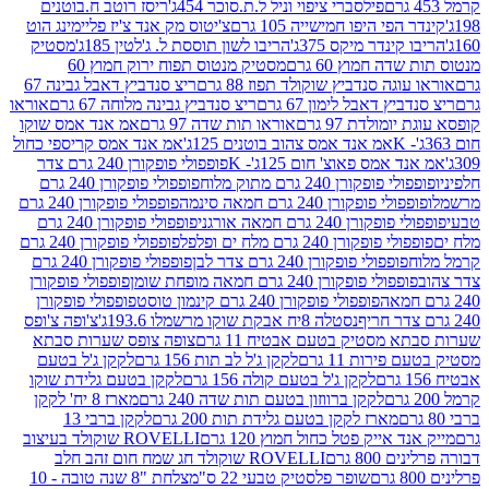
פילסברי ציפוי וניל ל.ת.סוכר 454ג'
ריסז רוטב ח.בוטנים
פי היפו חמישייה 105 גרם
צ'יטוס מק אנד צ'יז פליימינג הוט
ינדר מיקס 375ג'
הריבו לשון תוססת ל. ג'לטין 185ג'
מסטיק
ה חמוץ 60 גרם
מסטיק מנטוס תפוח ירוק חמוץ 60
גה סנדביץ שוקולד תפוז 88 גרם
ריצ סנדביץ דאבל גבינה 67
ץ דאבל לימון 67 גרם
ריצ סנדביץ גבינה מלוחה 67 גרם
אוראו
מולדת 97 גרם
אוראו תות שדה 97 גרם
אמ אנד אמס שוקו
אמ אנד אמס צהוב בוטנים 125ג'
אמ אנד אמס קריספי כחול
אמס פאוצ' חום 125ג'- K
פופפולי פופקורן 240 גרם צדר
פופקורן 240 גרם מתוק מלוח
פופפולי פופקורן 240 גרם
י פופקורן 240 גרם חמאה סינמה
פופפולי פופקורן 240 גרם
רן 240 גרם חמאה אורגני
פופפולי פופקורן 240 גרם
פופקורן 240 גרם מלח ים ופלפל
פופפולי פופקורן 240 גרם
פופפולי פופקורן 240 גרם צדר לבן
פופפולי פופקורן 240 גרם
פולי פופקורן 240 גרם חמאה מופחת שומן
פופפולי פופקורן
פופפולי פופקורן 240 גרם קינמון טוסט
פופפולי פופקורן
נסטלה 8יח אבקת שוקו מרשמלו 193.6ג'
צ'ופה צ'ופס
 מסטיק בטעם אבטיח 11 גרם
צופה צופס שערות סבתא
ירות 11 גרם
לקקן ג'ל לב תות 156 גרם
לקקן ג'ל בטעם
לקקן ג'ל בטעם קולה 156 גרם
לקקן בטעם גלידת שוקו
לקקן ברווזון בטעם תות שדה 240 גרם
מארז 8 יח' לקקן
מארז לקקן בטעם גלידת תות 200 גרם
לקקן ברבי 13
 אייק פטל כחול חמוץ 120 גרם
ROVELLI שוקולד בעיצוב
80 גרם
ROVELLI שוקולד חג שמח חום זהב חלב
שופר פלסטיק טבעי 22 ס"מ
צלחת "8 שנה טובה - 10