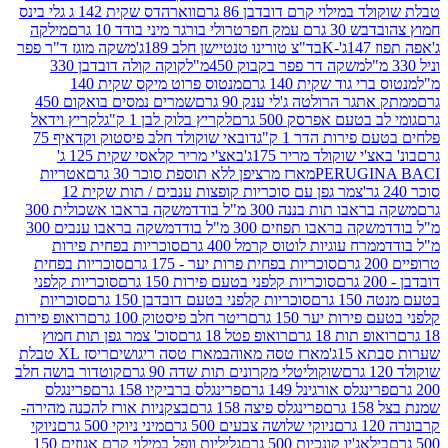
במילוי קרם דובדבן 86 גרם
ווארהדס שקית 142 ג גלי בינס
בש 30 גרם עמק חפר
טרולי בורגר מיני בודד 10 גרם
מילקה
K
בד"צ טורינו טנטיישן חלב 189ג'
משקה מוגז ד"ר פפר
משקה דר פפר בקבוק 450מ"ל
קוקה קולה דובדבן 330
 גוד שקית 140 גרם
מנטוס פרוט מיקס שקית 140
ר הרולטה ג'לי ענק 90 גרם
שמרים נמסים בואקום 450
בטעם אפרסק 500 גרם
לקריץ בלוק לבן 1 ק"ג
לקריץ וידאל
ירות הדר 1 ק"ג
דובאי שוקולד חלב פיסטוק וקדאיף 75
י שוקולד מריר 175ג'
באצ'י מריר קלאסי שקית 125 ג'
PERUGI
מארז מרציפן ללא תוספת סוכר 30 גרם
אטריות
צמר גפן עם סוכריות קופצות ענבים / תות שקית 12
 תות בננה 300 מ"ל בודד
משקה בראבו אשכולית 300
ה בראבו תפוזים 300 מ"ל בודד
משקה בראבו ענבים 300
רח עוגיות לוטוס קרמל 400 גרם
סוכריות בפחית פירות
סוכריות בפחית פרות יער - 175 גרם
סוכריות בפחית
סוכריות קלפני בטעם פירות 150 גרם
סוכריות קלפני
גרם
סוכריות קלפני בטעם דובדבן 150 גרם
סוכריות
רות יער 150 גרם
ריטר חלב פיסטוק 100 גרם
רואופ פירות
תות 18 גרם
רואופ פטל 18 גרם
סוכ' צמר גפן תות חמוץ
1ג'
מארז טסה מאוהב
מארז טסה ריגושים
ריסז XL טבלת
שוקוליטלי מקרונים תות שדה 90 גרם
קוטדור בושה חלב
גלס אורגינל 149 גרם
פרינגלס ברביקיו 158 גרם
פרינגלס
פרינגלס פיצה 158 גרם
בצקניות אורז להכנה מהירה-
ניוקי שלושה צבעים 500 גרם
מיני ניוקי 500 גרם
ניוקי
ג'יו קונכיות 500 גרם
גליליות וופל במילוי קרם אגוזים 150