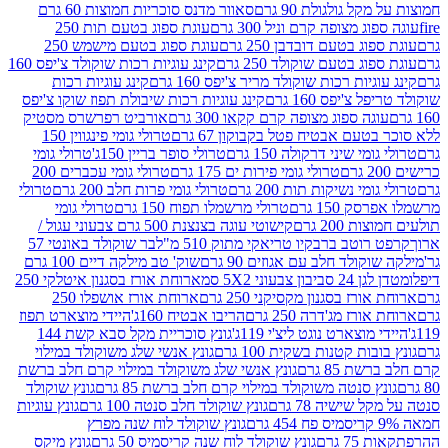
 גולגולת 90 גרם
סאוור מדנס סוכריות חמוצות 60 גרם
 מצופה קרם וניל 300 גרם
עוגת ספוג בטעם תות 250
 בטעם דובדבן 250 גרם
עוגת ספוג בטעם מישמש 250
ג בטעם שוקולד 250 גרם
קינג עוגיות רכות שוקולד צ'יפס 160
יות רכות שוקולד מריר צ'יפס 160 גרם
קינג עוגיות רכות
'יפס 160 גרם
קינג עוגיות רכות שיבולת תפוז שוקו צ'יפס
ה ספוג מצופה קרם קקאו 300 גרם
אורביט רפרשרס מסטיק
עם אבטיח פטל בקבוקון 67 גרם
טרולי גומי פינגווין 150
י שיני דרקולה 150 גרם
טרולי סופר בריין 150ג'
טרולי גומי
טרולי גומי פירות ים 175 גרם
טרולי גומי עכברים 200
י נשיקות תות 200 גרם
טרולי גומי פרות חלב 200 גרם
טרולי
150 גרם
טרולי מרשמלו תפוח 150 גרם
טרולי גומי
200 גרם
קישוטי עוגה בצנצנת 500 גרם צבעוני עגול /
טב ברבקיו טריאקי מתוק 510 מ"ל
בר שוקולד באונטי 57
ולד חלב עם אגוזים 90 גרם
שוק' טב מילקה דיים 100 גרם
יבון צבעוני 5X2 סמ
ארוחת אורז בסגנון איטלקי 250
ז בסגנון מקסיקני 250 גרם
ארוחת אורז אושפלו 250
ז מג'דרה 250 גרם
הריבו אבטיח 160ג'
היידי מוצארט תפוז
וצארט נוגט ליצ'י 119ג'
גונץ סוכריית מקל סבא קשת 144
ת קטנות בשקית 100 גרם
גונץ אנשי שלג משוקולד במילוי
85 גרם
גונץ אנשי שלג משוקולד במילוי קרם חלב ברשת
 סנטה משוקולד במילוי קרם חלב ברשת 85 גרם
גונץ שוקולד
שישיה 78 גרם
גונץ שוקולד חלב סנטה 100 גרם
גונץ עוגיות
גונץ שוקולד לוח שנה מפרץ
גרם
גונץ שוקולד לוח שנה קריסמיס 50 גרם
גונץ מיקס