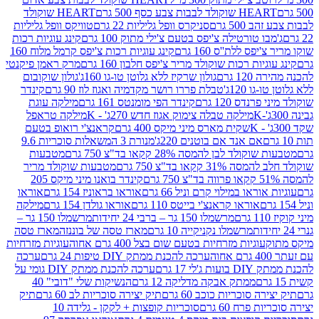
ולד לבבות צבע כסף 500 גרם
HEART שוקולד
50 גרם
סניקרס וופל גליליות 22 גרם
טוויקס וופל גליליות
ו טורטילה צ'יפס בטעם צ'ילי מתוק 100 גרם
קינג עוגיות רכות
ס ללת''ס 160 גרם
קינג עוגיות רכות צ'יפס קרמל מלוח 160
יות רכות שוקולד מריר צ'יפס חלבון 160 גרם
מרק ראמן פיקנטי
 גרם
גולון שרקיז ללא גלוטן טו-גו 160ג'
גולון שוקובום
 120ג'
טבלת פררו רושר מקדמיה ואגוז לוז 90 גרם
קינדר
נדס 120 גרם
קינדר הפי מומנטס 161 גרם
מילקה עוגת
מילקה טבלה צימוק אגוז חדש 270ג' - K
מילקה טראפל
שקית מארס מיני מיקס 400 גרם
קראנצ'י רואופ בטעם
אם אנד אם בוטנים 220ג'
מנורת 3 המשאלות סוכריות 9.6
לד לבן להמסה 28% קקאו בד"צ 750 גרם
מטבעות
 קקאו בד"צ 750 גרם
מטבעות שוקולד מריר
קינדר בואנו מיני מיקס 205
ראו במילוי קרם וניל 66 גרם
אוראו בראוניז 154 גרם
אוראו
אוראו קראנצ'י בייטס 110 גרם
אוראו גולדן 154 גרם
מילקה
מרשמלו 150 גר – ברבי 24 יחידות
מרשמלו 150 גר –
מרשמלו נקניקייה 10 גרם
מארז טסה של בוננזה
מארז טסה
עוגיות מזרחיות בטעם שום בצל 400 גרם אחוה
עוגיות מזרחיות
ערכה להכנת ממתק DIY טיפות 24 גרם
ערכה
 17 גרם
ערכה להכנת ממתק DIY גומי על
ממתק אבקה מדליקה 12 גרם
הנשיקות שלי "דובי" 40
 סוכריות כוכב 60 גרם
תיק יצירה סוכריות לב 60 גרם
תיק
פרח 60 גרם
סוכריות קופצות + לקקן - גלידה 10