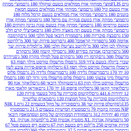
וצ'י ממתקי אורז ממולאים בטעם שוקולד 180 גרם
מוצ'י ממתק
180 גרם
מוצ'י ממתקי אורז ממולאים בטעם חמאת
מוצ'י ממתקי אורז ממולאים בטעם קרמל מלוח 180
תק אורז בטעם פנקייק עם מייפל 180 גרם
מוצ'י ממתק אורז
18 גרם
מוצ'י ממתק אורז בטעם עוגת גבינה ותותים 180
תק אורז בטעם תה מאצ'ה וחלב 180 גרם
אמיצ'לי קרם חלב
סוכריות 100 גרם
ממרח דובאי פטל חלבי 500 גרם
קרמבה
פרורי קראמבל 400 גרם
רוטב פירות יער 300 מ"ל
רוטב
 300 מ"ל
רוטב נוצ'יטלו חלבי 300 מ"ל
מלית פירות יער
דבן אמרנה בסירופ 300 גרם
מילוי קינמון 500 גרם
קרם
קרמו ריו 500 גרם
קרם פטל למילוי מקרון 500 ג'
סניידרס
טעם צ'דר 319 גרם
מלו מרשמלו טוויסט מילוי תפוח 63
לו טוויסט מילוי תפוז 63 גרם
לקקן פיןפופ-פירות צובע לשון
מרשמלו גלידה 100 גרם
מרשמלו גלידה 25 גרם
מלו פלוס
עוני 100 גרם
מלו פלוס מרשמלו מיני ורוד לבן 100 גרם
מלו
 מילוי תות 63 גרם
שוקולד דובאי 60 גרם
לואקר אגוז 90
ו 90 גרם
לקקן פיןפופ 10 יח' 170 גרם
אוראו קלאסי מארז
לוקיטוס סוכריות על מקל בטעמי פירות 120
סוכריות על מקל חמוצות 120 גרם
מארס שלישייה
פירות יער 38 גרם
סוכריה על מקל בטעמים 22 גרם
NIK L
מסטיק חמישיות בטעמים 21.5 גרם
מסטיק
מזוודת הממתקים של מקס וטסה
מאפין דובאי
יה XL מסטיק אבטיח 250 מ"ל
משקה אנרגיה XL
2 מ"ל
גם דיפ בטעם תות 67 גרם
גם דיפ בטעם פטל 67
ס ריינבואו פירות 37.5 גרם
טובלרון חלב 360ג'
לקריץ ונקו