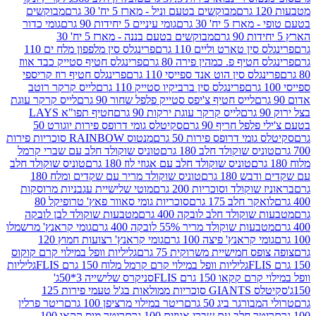
מבוקשים בטעם וניל - מארז 5 יח' 30 גרם
מבוקשים
5 יח' 30 גרם
גומי עיניים 5 יחידות 90 גרם
גומי כדור
מבוקשים בטעם בננה - מארז 5 יח' 30
ין טארט וליים 110 גרם
פרינגלס סין מלפפון מלח ים 110
חטיף פ. כמהין פירה 80 גרם
פרינגלס חטיף סטייק כבד אווז
לס סין הוט אנד ספייסי 110 גרם
פרינגלס חטיף רוז קריספי
פרינגלס סין ברביקיו סטייק 110 גרם
לייס קרקר רוטב
לייס חטיף צ'יפס סטייק פלפל שחור 90 גרם
לייס קרקר עוגת
לייס קרקר עוגת ירקות 90 גרם
חטיף תפו"א LAYS
פל חריף 90 גרם
סקיטלס גומי דרופס פירות יוגורט 50
ומי דרופס פירות 50 גרם
מנטוס RAINBOW סוכריות פירות
יס שוקולד חלב 180 גרם
טוניס שוקולד חלב עם שברי קרמל
טוניס שוקולד חלב עם אגוזי לוז 180 גרם
טוניס שוקולד חלב
 180 גרם
טוניס שוקולד מריר עם שקדים ומלח 180
וקולד וסוכריות 200 גרם
מוטי שלישיית עגבניות מרוסקות
ר חלב 175 גרם
סוכריות גומי סאוור פאץ' טרופיקל 80
וקולד חלב לובקה 400 גרם
מטבעות שוקולד לבן לובקה
ות שוקולד מריר 55% לובקה 400 גרם
גומי קראנץ' מרשמלו
י קראנץ' פיצה 100 גרם
גומי קראנץ' רצועות חמוץ 120
ס חמישיית משרוקית 75 גרם
גליליות וופל במילוי קרם קוקוס
גליליות וופל במילוי קרם קרמל מלוח 150 גרם FLIS
גליליות
קקאו 150 גרם FLIS
סניקרס שלישייה 3*50ג'
סקיטלס GIANTS סוכריות ממולאות בג'ל טעמי פירות 125
ורגר ביג 50 גרם
ריטר במילוי מרציפן 100 גרם
ריטר פרלין
ר חלב עם שברי אגוזים 100 גרם
ריטר מוס קקאו 100