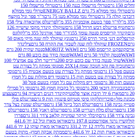
טרולי מרשמלו בננה 150 גרם
טרולי מרשמלו 150
לא 75 גרם ENERGY BALLZ
טרולי גומי ממולא
גרם
טרולי גומי ממולא מנגו 75 גרם
ד"ר פפר וניל מוקצף
 פפר בטעם אוכמניות 355 מ"ל
פרינגלס אדובאדה צילי 158
נגלס דבש חרדל 158 גרם
שוקולד קינדר מקסי שישייה 126
ריסמיס סנטה עומד 55ג'
ד"ר פפר אורגינל 355 מ"ל
קלוגס
 בוקר תירס 250 גרם
גונץ שוקולד לוח שנה מיקי מאוס 50
 את הקרח 50 גרם
צילינדר
50 גרם MORITZ WAWI
סנטה שקית 200 גרם
לנדר 50 גרם WAWI
סנטה בודד עם כובע 80 גרם
 סנטה בודד עם כובע וכיס 200גר'
ריטר חלב עם אמיצ'לי 100
 זהב חנוכה שמח 25X14 סמ
גוסי ממתק ג'ל בצורת עט
ם
גוסי ממתק ג'ל בצורת עט בטעם אבטיח 15 גרם
גוסי
ורת עט בטעם תות 15 גרם
גומי דיפ מקלות עם ג'ל חמוץ
ם
גומי דיפ מקלות עם ג'ל חמוץ בטעם פטל 30
דובאי 200 גרם
גוסי ג'ל בקבוק חמוץ 20 גרם
גוסי ג'ל סמיילי
וצר פלסטיק
קינדר דגנים רביעייה 94 גרם
צעצוע
סוכריות
לקקן סיסי סטיקס פינגווין תות 9 גרם
פרינגלס פילי
רם
פרינגלס הכל בייגל 158 גרם
פרינגלס שמנת בצל צדר
נגלס מלח וינגרייט 158 גרם
פרינגלס ראנץ' 158 גרם
פרינגלס
קיבלר קרקר שמינייה קלאב צ'דר 311 גרם
פררו
אסורטמנט 197.8 גרם
אוראו מארז וניל 12 יח' 441.6
ידה 12 יח' 331.2 גרם
אוראו מארז שוקו 12 יח' 441.6
ת 12 יח' 441.6 גרם
ממתק אבקה חמוץ- מתוק בטעם