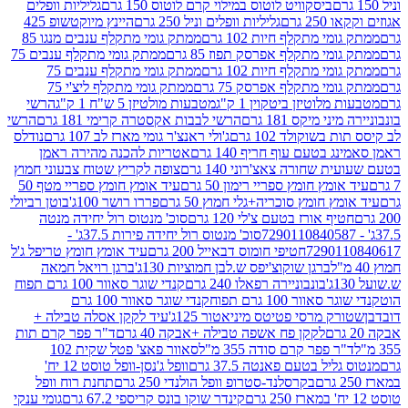
ביסקוויט לוטוס במילוי קרם לוטוס 150 גרם
גליליות וופלים
 גרם
גליליות וופלים וניל 250 גרם
היינץ מיוקטשופ 425
י מתקלף חיות 102 גרם
ממתק גומי מתקלף ענבים מנגו 85
י מתקלף אפרסק תפוז 85 גרם
ממתק גומי מתקלף ענבים 75
י מתקלף חיות 102 גרם
ממתק גומי מתקלף ענבים 75
י מתקלף אפרסק 75 גרם
ממתק גומי מתקלף ליצ'י 75
לוטיזן ביטקוין 1 ק"ג
מטבעות מולטיזן 5 ש"ח 1 ק"ג
הרשי
 מיקס 181 גרם
הרשי לבבות אקסטרה קרימי 181 גרם
הרשי
שוקולד 102 גרם
ג'ולי ראנצ'ר גומי מארז לב 107 גרם
נודלס
בטעם עוף חריף 140 גרם
אטריות להכנה מהירה ראמן
שחורה צאצ'רוני 140 גרם
צופה לקריץ שטוח צבעוני חמוץ
מץ חומץ ספריי רימון 50 גרם
עיד אומץ חומץ ספריי מטף 50
 חומץ סוכריה+גלי חמוץ 50 גרם
פררו רושר 100ג'
בוטן רביולי
ף אורז בטעם צ'לי 120 גרם
סוכ' מנטוס רול יחידה מנטה
סוכ' מנטוס רול יחידה פירות 37.5ג' -
72901
חטיפי חומוס דבאייל 200 גרם
עיד אומץ חומץ טריפל ג'ל
ברגן שוקוצ'יפס ש.לבן חמוציות 130ג'
ברגן רויאל חמאה
בונבוניירה רפאלו 240 גרם
קנדי שוגר סאוור 100 גרם תפוח
וור 100 גרם תפוח
קנדי שוגר סאוור 100 גרם
 מרסי פטיטס מיניאטור 125ג'
עיד לקקן אסלה טבילה +
לקקן פח אשפה טבילה +אבקה 40 גרם
ד"ר פפר קרם תות
 פפר קרם סודה 355 מ"ל
סאוור פאצ' פטל שקית 102
יל בטעם פאנטה 37.5 גרם
וופל ג'נסן-וופל טוסט 12 יח'
בקרסלנד-סטרופ וופל הולנדי 250 גרם
תחנת רוח וופל
קינדר שוקו בונס קריספי 67.2 גרם
גומי ענקי