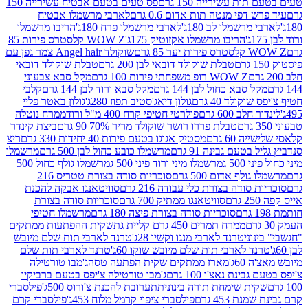
ת עשירייה 150 גרם
פס טעים בטעם אבטיח עשירייה 150
דפי מנטה תות אדום 0.6 גרם
לארבי מרשמלו אבטיח
מרשמלו לב 180ג'
לארבי מרשמלו פרח 180ג'
הריבו מרשמלו
הריבו מרשמלו אקזוטיק 175ג'
WOW Z קלסטרס פירות 85
 85 גרם
שוקולד Angel hair צמר גפן עם
טבלת שוקולד דובאי לבן 200 גרם
טבלת שוקולד דובאי
WOW Z רופ משפחתי פירות 100 גרם
מקל סבא צבעוני
 סבא כחול לבן 144 גרם
מקל סבא ורוד לבן 144 גרם
קלבי
ולד 40 גרם
גולון דיאג'סטיב תפוז 280ג'
גולון באטר פליי
ב 600 גרם
פולרטי חטיפי קרח 400 מ"ל ורוד
ממרח נוטלה
טבלת פררו רושר שוקולד מריר 70% 90 גרם
ביצת קינדר
60 גרם
מסטיק אגוגו בטעם פירות 40 יחידות 330 גרם
ריצ
טעם גבינה 91 גרם
מרשמלו כובע כחול לבן 500 גרם
מרשמלו
50 ג
מרשמלו מיני ורוד פיני 500 ג
מרשמלו גולף כחול 500
לף אדום 500 גרם
סוכריות סודה בצורת טטריס 216
סודה בצורת כלי עבודה 216 גרם
סוויטאנגו אבקה להכנת
סוויטאנגו ממתיק 700 גרם
סוכריות סודה בצורת
סוכריות סודה בצורת פיצה 180 גרם
מרשמלו חטיפי
ממרח תמרים 450 גרם קליית גת
שקית ההפתעות ממתקים
וני
טרנד לארבי מנגו וקשיו 28ג'
טרנד לארבי תות שלם מיובש
ד לארבי תות שלם מיובש שוקו 60ג'
טרנד לארבי תות שלם
6ג'
מארז ממתקים שקית הפתעה טסה
ג'מבו טורטילה
נת נאצ'ו 100 גרם
ג'מבו טורטילה צ'יפס בטעם ברביקיו
ית שימחת תורה בינונית
תערובת להכנת צ'ורוס 500ג'
פילסברי
 453 גרם
פילסברי ציפוי קרמל מלוח 453ג'
פילסברי קרם