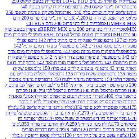
2 גרם I LOVE YOU
סוכריות בטעם קוקוס 250
ינגר קוקוס 250 גרם
צ'יפס ירקות שורש בטטה 40ג
רקות שורש סלק 40ג' -אורגני
הל משקה אנרגיה קלאסי 250
 שוקו חום 200ג'- K
סוכריות ג'ילי בוני פרוט 200 גרם
SUM
סוכריות ג'ילי בוני פרוט 200 גרם CITRUS
ילי בוני פרוט 200 גרם BERRY MIX
פופקורן בטעם שוקו
פופקורן בטעם קרמל 60 גרם OISHI
פופפולי פופקורן מוכן
פופפולי פופקורן מוכן מתוק מלוח 142 גרם
פופפולי
פלפל מלח ים 142 גרם
פופפולי פופקורן מוכן קרמל 142
ופקורן מוכן גבינה נאצו 142 גרם
פופפולי פופקורן מוכן צדר
פופפולי פופקורן מוכן צדר חלפיניו 142 גרם
פופפולי פופקורן
גרם
פופפולי פופקורן מוכן חמאה 142 גרם
קינדר בואנו
ם
גונץ בוטנים קלויים עם מלח 150 גר'
מנטוס שקית
מנטוס שקית פירות 135 גרם
מארז מקלות ביסקוויט עם
גרם
זריפה גרעיני דלעת 250 גרם
זריפה גרעיני אבטיח
ט רוטב ברביקיו אורגינל 510 מ"ל
פבורס טראפל לבן פיסטוק
טראפל שוקו 100ג'
פבורס טראפל לבן וניל 100ג'
פבורס
ג'
אנרג'י מאגדת דגנים טראפלס ושוקולד
אנרג'י מאגדת
ר
נסקוויק אבקת תות 350ג'
גולון טוסטדה ללא ת.סוכר
וסטדה ללא סוכר 350ג'
גולון אורגני ביו שוקוצ'יפס 150ג'
גולון
אג'סטיב צ'יה 270ג'
גולון אורגני ביו דיאג'סטיב ש.שועל פירות
אורגני ביו דיאג'סטיב ש.שועל שוקו 270ג'
גולון אורגני ביו
גולון מגה סנדוויץ' 250ג'
גולון אורגני ביו מריה 350ג'
סוכ'
ברים מוזרים 120ג'
סוכ' צ'ופה צ'ופס דברים מוזרים
צופס סוכ על מקל חמוץ 120ג'
ברילה פסטו ריקוטה א.מלך