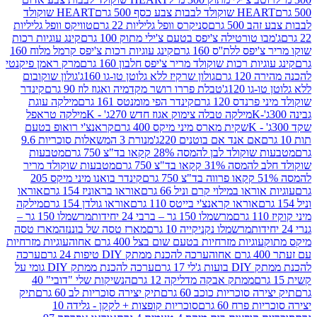
ולד לבבות צבע כסף 500 גרם
HEART שוקולד
50 גרם
סניקרס וופל גליליות 22 גרם
טוויקס וופל גליליות
ו טורטילה צ'יפס בטעם צ'ילי מתוק 100 גרם
קינג עוגיות רכות
ס ללת''ס 160 גרם
קינג עוגיות רכות צ'יפס קרמל מלוח 160
יות רכות שוקולד מריר צ'יפס חלבון 160 גרם
מרק ראמן פיקנטי
 גרם
גולון שרקיז ללא גלוטן טו-גו 160ג'
גולון שוקובום
 120ג'
טבלת פררו רושר מקדמיה ואגוז לוז 90 גרם
קינדר
נדס 120 גרם
קינדר הפי מומנטס 161 גרם
מילקה עוגת
מילקה טבלה צימוק אגוז חדש 270ג' - K
מילקה טראפל
שקית מארס מיני מיקס 400 גרם
קראנצ'י רואופ בטעם
אם אנד אם בוטנים 220ג'
מנורת 3 המשאלות סוכריות 9.6
לד לבן להמסה 28% קקאו בד"צ 750 גרם
מטבעות
 קקאו בד"צ 750 גרם
מטבעות שוקולד מריר
קינדר בואנו מיני מיקס 205
ראו במילוי קרם וניל 66 גרם
אוראו בראוניז 154 גרם
אוראו
אוראו קראנצ'י בייטס 110 גרם
אוראו גולדן 154 גרם
מילקה
מרשמלו 150 גר – ברבי 24 יחידות
מרשמלו 150 גר –
מרשמלו נקניקייה 10 גרם
מארז טסה של בוננזה
מארז טסה
עוגיות מזרחיות בטעם שום בצל 400 גרם אחוה
עוגיות מזרחיות
ערכה להכנת ממתק DIY טיפות 24 גרם
ערכה
 17 גרם
ערכה להכנת ממתק DIY גומי על
ממתק אבקה מדליקה 12 גרם
הנשיקות שלי "דובי" 40
 סוכריות כוכב 60 גרם
תיק יצירה סוכריות לב 60 גרם
תיק
פרח 60 גרם
סוכריות קופצות + לקקן - גלידה 10