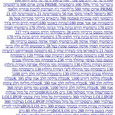
 100 גרם
משקה PRIME צהוב אדום 500 מ"ל
משקה
הנגרי ג'ק תערובת להכנת פנקייק קלאסי
ל לואקר מקסי אגוז 50 גרם
טורטינה 21 גרם
טורטינה לבן 21
 עגבניות פאסטה 700 גרם
אייס ברייקר סוכריות פטל 36
מ אנד אמס 180ג'
עוגיות באונטי 180ג'
חטיף תירס חריף צ'דר
חטיף תירס גבינת צ'דר וגבינה כחולה 170 גרם
חטיף תפוחי
ביקיו ודבש 28 גרם
מקלוני תירס בטעם צ'דר 227
 גבינת צ'דר חלפינו 170 גרם
חטיף תירס גבינת צ'דר 170
חי אדמה 28 גרם
חטיף תפוחי אדמה בטעם ברביקיו 28
וחי אדמה בטעם שמנת בצל 28 גרם
מנטוס לל"ס קלין ברט'
אוראו מיני בשקית שוקו 61.3 גרם
טונה סטארקיסט רביעיות
טונה סטארקיסט רביעיות שמן צמחי* 120 גרם
ממתק
יפוי שוקולד מריר 238 גרם
ממתק גומי מתקלף ענבים
דולה) 130 גרם
ממתק גומי מתקלף אפרסק (שקית גדולה)
ק גומי מתקלף ליצ'י (שקית גדולה) 130 גרם
ממתק גומי
(שקית גדולה) 130 גרם
טבלת מילקה חלב דיים 100ג'
דיזרט 100ג' K
טבלת מילקה חלב אגוז שלם 95ג' K
טבלת
K
טבלת מילקה חלב אגוז 90ג' K
טבלת מילקה חלב צימוק
טבלת מילקה חלב קרמל 100ג' K
מגש גומי מיקס תנתה 360
 מסולסל 336 גרם BOULOS
סוכריות על מקל עגולות
 גרם
סוכריות על מקל בורג צבעוני LOLLIPOP
סוכריות על מקל מסולסלות LOLLIPOP בצילנדר 360
ות מקרון במבחר טעמים 300 גרם BOULOS
צילנדר לקריץ
28 גרם BOULOS
בייק רולס מלח 80 גרם