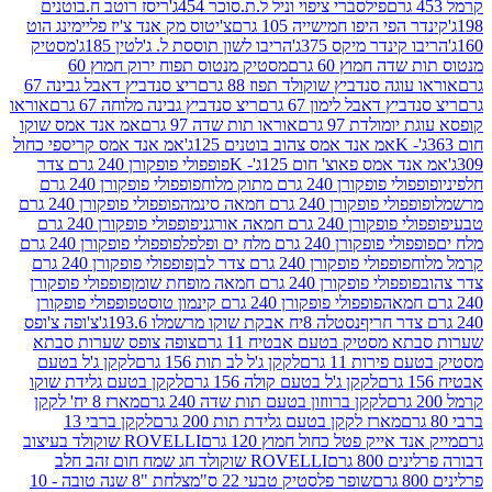
פילסברי ציפוי וניל ל.ת.סוכר 454ג'
ריסז רוטב ח.בוטנים
פי היפו חמישייה 105 גרם
צ'יטוס מק אנד צ'יז פליימינג הוט
ינדר מיקס 375ג'
הריבו לשון תוססת ל. ג'לטין 185ג'
מסטיק
ה חמוץ 60 גרם
מסטיק מנטוס תפוח ירוק חמוץ 60
גה סנדביץ שוקולד תפוז 88 גרם
ריצ סנדביץ דאבל גבינה 67
ץ דאבל לימון 67 גרם
ריצ סנדביץ גבינה מלוחה 67 גרם
אוראו
מולדת 97 גרם
אוראו תות שדה 97 גרם
אמ אנד אמס שוקו
אמ אנד אמס צהוב בוטנים 125ג'
אמ אנד אמס קריספי כחול
אמס פאוצ' חום 125ג'- K
פופפולי פופקורן 240 גרם צדר
פופקורן 240 גרם מתוק מלוח
פופפולי פופקורן 240 גרם
י פופקורן 240 גרם חמאה סינמה
פופפולי פופקורן 240 גרם
רן 240 גרם חמאה אורגני
פופפולי פופקורן 240 גרם
פופקורן 240 גרם מלח ים ופלפל
פופפולי פופקורן 240 גרם
פופפולי פופקורן 240 גרם צדר לבן
פופפולי פופקורן 240 גרם
פולי פופקורן 240 גרם חמאה מופחת שומן
פופפולי פופקורן
פופפולי פופקורן 240 גרם קינמון טוסט
פופפולי פופקורן
נסטלה 8יח אבקת שוקו מרשמלו 193.6ג'
צ'ופה צ'ופס
 מסטיק בטעם אבטיח 11 גרם
צופה צופס שערות סבתא
ירות 11 גרם
לקקן ג'ל לב תות 156 גרם
לקקן ג'ל בטעם
לקקן ג'ל בטעם קולה 156 גרם
לקקן בטעם גלידת שוקו
לקקן ברווזון בטעם תות שדה 240 גרם
מארז 8 יח' לקקן
מארז לקקן בטעם גלידת תות 200 גרם
לקקן ברבי 13
 אייק פטל כחול חמוץ 120 גרם
ROVELLI שוקולד בעיצוב
80 גרם
ROVELLI שוקולד חג שמח חום זהב חלב
שופר פלסטיק טבעי 22 ס"מ
צלחת "8 שנה טובה - 10