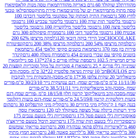
ד 60 גרם באריזה מהודרת
מארז טסה מנות קלאסי
מארז
מתמיד
מארז ים של מותגים
מארז סירת מתוקטסה
סילאן טבעי
מארז התיק המתוק של טסה
גומי בליסטר דובדבן 100
טר תות שדה 100 גרם
גומי בליסטר עכביש 100 גרם
גומי
 גרם
גומי בליסטר מילקשייק 100 גרם
גומי בליסטר
גומי בליסטר דובי 100 גרם
ממרח סיפקולוס 300 גרם
CHO
בונ' היידי בוקה דובאי 120ג'
למקה מרציפן 62% 200
54% 200 גרם
למקה מרציפן 38% 200 גרם
קונפיטורת
3 גרם
חמאת בוטנים סקיפי קלאסי 454 גרם
חמאת
עם שברי בוטנים 454 גרם
ממרח נוטלה 400 גרם
קינדר
10 גרם
מפת שולחן פורים כ 274*137 סמ ניילון
מארז
רים * 25 גרם
מארז 4 סוכריות על מקל וסוכריות קופצות 20
חב' 10 שקית נשיאה פלסטיק 22*32 ס"מ -מסכה-זהב
כה-זהב
שקית נייר לבקבוק
שקית נייר 30/23/10 ס"מ-פורים
-זהב מיטאלי
שקית נייר 38.5/31/11 ס"מ-פורים
זהב מיטאלי
קופ' קרטון חלון 18/15/8 ס"מ -פורים שמח-דגם
קית קרטון 24.5/19/8 ס"מ-פורים שמח-דגם בועות דקל
גומי
קליק מיני כדורים 30 גרם
קליק מיני קורנפלקס 30 גרם
הום
ייגלה עגול מצופה בשוקולד לבן 120 גרם
מארז טסה
'לי בטעם פטל 175 גרם
סוכריות ג'לי בטעם ענבים 175
ג'לי בטעם תות שדה 175 גרם
רוטב תיבול בטעם סריראצ'ה
ריות נודלס פתאי עבה/דק 200 גרם
רוטב טריאקי שומשום
ב טריאקי 300 מ"ל
רוטב סאטה 240 גרם
רוטב חמוץ מתוק
ב צ'ילי מתוק 300 מ"ל
HEART שוקולד לבבות צבע אדום