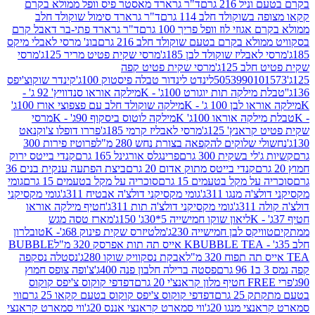
 216 גרם
ד"ר גרארד מאסטר פיס וופל ממולא בקרם
שוקולד חלב 114 גרם
ד"ר גרארד סימול שוקולד חלב
וזי לוז וופל פריך 100 גרם
ד"ר גרארד פתי-בר דאבל קרם
לא בקרם בטעם שוקולד חלב 216 גרם
בונ' מרסי לאבלי מיקס
בליז שוקולד לבן 185ג'
מרסי שקית פטיט מריר 125ג'
מרסי
ב 125ג'
מרסי שקית פטיט קפה
505399010
לינדט לינדור טבלה פיסטוק 100ג'
קינדר שוקוצ'יפס
ילקה תות יוגורט 100ג' - K
מילקה אוראו סנדוויץ' 92 ג' -
בן 100 ג' - K
מילקה שוקולד חלב עם פצפוצי אורז 100ג'
ה אוראו 100ג' K
מילקה לוטוס ביסקוף 90ג' - K
מרסי
אנץ' 125ג'
מרסי לאבליז קרמי 185ג'
פררו דופלו צ'וקנאט
 שלוקים להקפאה בצורת נחש 280 מ"ל
פרוטיז פירות 300
י בשקית 300 גרם
פרינגלס אורגינל 165 גרם
קנדי בייטס ירוק
קנדי בייטס מתוק אדום 20 גרם
ביצת הפתעה ענקית בנים 36
ל מקל בטעמים 15 גרם
סוכריה על מקל בטעמים 15 גרם
גומי
 מנגו 311ג'
גומי מקסיקני דולצ'ה אבטיח 311ג'
גומי מקסיקני
ג'
גומי מקסיקני דולצ'ה תות 311ג'
חטיף מילקה אוראו
ליאון שוקו חמישייה 5*30ג' 150ג'
מארז טסה מגש
יקס לבן חמישייה 230ג'
מלטיזרס שקית פינוק 68ג'- K
טובלרון
BUBBLE TEA אייס תה תות אפרסק 320 מ"ל
BUBBLE
אבקת נסקוויק שוקו 280ג'
נסטלה נסקפה
פסטה ברילה חלבון פנה 400ג'
צ'ופה צופס חמוץ
דפדפי קוקוס צ'יפס קוקוס
2 גרם
דפדפי קוקוס צ'יפס קוקוס בטעם קקאו 25 גרם
ווי
 מנגו 20ג'
ווי סמארט קראנצי אננס 20ג'
ווי סמארט קראנצי