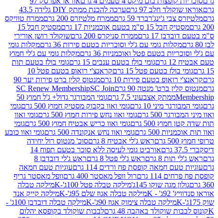
פצות בום מיקס 4 טעמים 4 גרם
אוראו אפרסק 97
ולד חלב 97 גרם
ערכה להכנת ממתק DIY גלידה 43.5
בי ג'ינג'רברד 59 גרם
ממרח מלטיזרס 200 גרם
ממרח טוויקס
בל 15 ס"מ בטעם אוכמניות 17 גרם
מסטיק חבל 15
בן 17 גרם
ממרח סניקרס 200 גרם
שוקולד רושן אורירי
מקלות גומי עם ג'לי וסוכריות בטעם פירות 36 גרם
מקלות גומי
ריות בטעם פטל ואוכמניות 36 גרם
מקלות גומי עם ג'לי חמוץ
רם
גומי בולז בטעם ענבים 15 גרם
גומי בולז בטעם תות
בולז בטעם פטל 15 גרם
קראנצ'י רואופ בטעם פטל 10
רואופ בטעם פירות 10 גרם
מנטוס קלין ברט פירות יער 90
ין ברט' מנטה 90 גרם
SC Join
SC Renew Membership
M
ממתק אצבעוני 7.5 גרם
גומי המבורגר גדול+ ג'ל חמוץ 50
גר מיני 10 גרם
גומי ואוו בקבוק מסטיק חמוץ 500 גרם
גומי
גר 500 גרם
גומי ואוו נחש פירות חמוץ 500 גרם
גומי ואוו
מוץ 500 גרם
גומי ואוו כריש אבטיח חמוץ 500 גרם
גומי
ות 500 גרם
גומי ואוו נחש אנקונדה 500 גרם
גומי ואוו כובע
רם
ראש ג'לי אבטיח 8 גרם
סוכ' מנטוס רול יחידה
אורביט גומי לעיסה ללא סוכר בטעם תפוח 14
תות 8 גרם
ראש ג'לי פטל 8 גרם
ראש ג'לי דובדבן 8
עם חמאה קופסת פח ורדים 114 גרם
עוגיות טעם חמאה
 114 גרם
רול וופל מאסטר 400 גרם
וופל מאסטר גריף
ון מגה שוקו 145ג'
מילקה טבלה פטל 100ג'-K
מילקה טבלה
ג' - K
מילקה טבלה אגוז שלם 95ג'-K
מילקה קייק אנד
מילקה טבלה צימוק אגוז 90ג'-K
מילקה טבלה דובדבן 100ג' -
ת שוקולד באהבה 48 גרם
לבבות שוקולד בקופסא יהלום