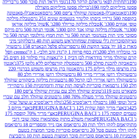
לפאי גראהם קרקר 170ג'
גומי וידאל תות סוכר 500 גר'
ברילה
לימון 190ג'
ברילה פסטו בזיליקום מוצרלה
ג'לו-פאנטונה שוקולד צ'יפס 500 גרם
סאנטאנג'לו-פאנטונה
דיי ביסתן קלינדר בטעמים שונים 251 גרם
טבלת מילקה
K
טבלת מילקה טריולד 280ג' K
שוק' מילקה אוראו
לת מילקה שוקו אנד קקס 300ג' K
גומי תנתה 500 גרם מיקס
 תות בננה
גומי תנתה 500 גר' תות חמוץ גדול
גומי תנתה 500 גר'
יות ג'לי עטופות שמחות
ראש משוגע תות 40 גרם
לקקני מיני
פרינגלס פלפל הבאנרס 158 גרם
שוק'
 200ג'
דג כסף פרווה 1 ק"ג
דג זהב חלבי- 1 ק"ג
cremo וופל
 מריר בודד
אורז לבן דביק 1 ק"ג
אצות נורי סילוור 10 דפים 25
נת סחלב 500 גרם
נסטלה קורנפלקס ללא גלוטן 375ג'
אנטון
וי בייליס 175 גרם
אנטון ברג מרציפן משמש בברנדי 220
שן אורירי מריר 80 גרם
שוקולד רושן אורירי חלב 80
ושן אורירי לבן קרמל 80 גרם
עוגיות מילקה ביסקוויט שוקולד
מארז סוכריות לעיסה תות שדה ודומדמניות 150 גרם
היידי
1ג'
טוניס שוקולד חלב עם עוגיות שוקולד צ'יפס 180
לד מריר מעולה 70% 180 גרם
טוניס שוקולד חלב עם שברי
גולון דיאג'סטיב 250ג'
גולון דיאג'סטיב ש.שועל שוק'
 קפה שקית 125 ג' PERUGINA BACI
באצ'י מיקס 3
PERUGINA
באצ'י מריר 70% קופסה 175
מארז משולב מתוק טסה
מארז טסה שובי דובי
קן רולר תות 20 גרם
יאמס אבן נייר ומספריים 18 גרם
יאמס
עם פטל 20 גרם
יאמס סוכריות סוכר חמוצות בטעם
יאמס סוכריות סוכר חמוצות בטעם תות 10 גרם
ביצת