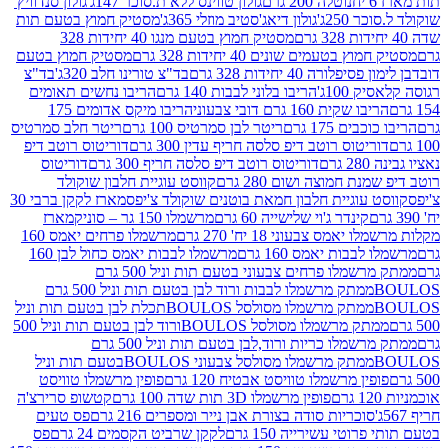
נוטלה 200 גרם
גולון טווינס ללא ת.סוכר 147ג'
גולון סנדוויץ'
250ג'
גולון דיאג'סטיב מוזלי 365ג'
מסטיק חמוץ בטעם תות
מסטיק חמוץ בטעם מנגו 40 יחידות 328
 בטעמים שונים 40 יחידות 328 גרם
מסטיק חמוץ בטעם
רה 40 יחידות 328 גרם
בד"צ טורינו חלב 320ג'
בד"צ
100ג'
הריבו בלוני לבבות 140 גרם
הריבו נחשים תאומים
שקית 160 גרם דובי צבעוני
הריבו מיקס אדומים 175
ים 175 גרם
ריטר לבן סמרטיס 100 גרם
ריטר חלב סמרטיס
יטוס רוטב דיפ סלסה חריף עדין 300 גרם
דוריטוס רוטב דיפ
ם
דוריטוס רוטב דיפ סלסה חריף 300 גרם
דוריטוס
ת חמוצה ושום 280 גרם
קווסט עוגיית חלבון שוקולד
 עוגיית חלבון חמאת בוטנים שוקולד צ'יפס
מארז לקקן ברבי 30
קינדר ג'וי שלישייה 60 גרם
מרשמלו 150 גר – סוניק
מארז
מס צבעוני 18 יח' 270 גרם
מרשמלו פרחים יאמס 160
בבות יאמס 160 גרם
מרשמלו לבבות יאמס כחול לבן 160
ממתק מרשמלו פרחים צבעוני בטעם תות וניל 500 גרם
ממתק מרשמלו לבבות ורוד לבן בטעם תות וניל 500 גרם
ממתק מרשמלו מסולסל BOULOSתכלת לבן בטעם תות וניל
ממתק מרשמלו מסולסל BOULOSורוד לבן בטעם תות וניל 500
ממתק מרשמלו כריות ורוד,לבן בטעם תות וניל 500 גרם
ממתק מרשמלו מסולסל צבעוני BOULOSבטעם תות וניל
ין מרשמלו טוויסט אבטיח 120 גרם
פופין מרשמלו טוויסט
פופין מרשמלו 3D תות שדה 100 גרם
קטשופ סרירצ'ה
סוכריות סודה בצורת אבן נייר ומספרים 216 גרם
פס טעים
טי עשירייה 150 גרם
לקקן שרביט הקסמים 24 גרם
פס