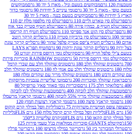
מבוקשים בטעם וניל - מארז 5 יח' 30 גרם
מבוקשים
5 יח' 30 גרם
גומי עיניים 5 יחידות 90 גרם
גומי כדור
מבוקשים בטעם בננה - מארז 5 יח' 30
ין טארט וליים 110 גרם
פרינגלס סין מלפפון מלח ים 110
חטיף פ. כמהין פירה 80 גרם
פרינגלס חטיף סטייק כבד אווז
לס סין הוט אנד ספייסי 110 גרם
פרינגלס חטיף רוז קריספי
פרינגלס סין ברביקיו סטייק 110 גרם
לייס קרקר רוטב
לייס חטיף צ'יפס סטייק פלפל שחור 90 גרם
לייס קרקר עוגת
לייס קרקר עוגת ירקות 90 גרם
חטיף תפו"א LAYS
פל חריף 90 גרם
סקיטלס גומי דרופס פירות יוגורט 50
ומי דרופס פירות 50 גרם
מנטוס RAINBOW סוכריות פירות
יס שוקולד חלב 180 גרם
טוניס שוקולד חלב עם שברי קרמל
טוניס שוקולד חלב עם אגוזי לוז 180 גרם
טוניס שוקולד חלב
 180 גרם
טוניס שוקולד מריר עם שקדים ומלח 180
וקולד וסוכריות 200 גרם
מוטי שלישיית עגבניות מרוסקות
ר חלב 175 גרם
סוכריות גומי סאוור פאץ' טרופיקל 80
וקולד חלב לובקה 400 גרם
מטבעות שוקולד לבן לובקה
ות שוקולד מריר 55% לובקה 400 גרם
גומי קראנץ' מרשמלו
י קראנץ' פיצה 100 גרם
גומי קראנץ' רצועות חמוץ 120
ס חמישיית משרוקית 75 גרם
גליליות וופל במילוי קרם קוקוס
גליליות וופל במילוי קרם קרמל מלוח 150 גרם FLIS
גליליות
קקאו 150 גרם FLIS
סניקרס שלישייה 3*50ג'
סקיטלס GIANTS סוכריות ממולאות בג'ל טעמי פירות 125
ורגר ביג 50 גרם
ריטר במילוי מרציפן 100 גרם
ריטר פרלין
ר חלב עם שברי אגוזים 100 גרם
ריטר מוס קקאו 100