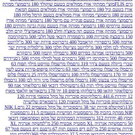
וצ'י ממתקי אורז ממולאים בטעם שוקולד 180 גרם
מוצ'י ממתק
180 גרם
מוצ'י ממתקי אורז ממולאים בטעם חמאת
מוצ'י ממתקי אורז ממולאים בטעם קרמל מלוח 180
תק אורז בטעם פנקייק עם מייפל 180 גרם
מוצ'י ממתק אורז
18 גרם
מוצ'י ממתק אורז בטעם עוגת גבינה ותותים 180
תק אורז בטעם תה מאצ'ה וחלב 180 גרם
אמיצ'לי קרם חלב
סוכריות 100 גרם
ממרח דובאי פטל חלבי 500 גרם
קרמבה
פרורי קראמבל 400 גרם
רוטב פירות יער 300 מ"ל
רוטב
 300 מ"ל
רוטב נוצ'יטלו חלבי 300 מ"ל
מלית פירות יער
דבן אמרנה בסירופ 300 גרם
מילוי קינמון 500 גרם
קרם
קרמו ריו 500 גרם
קרם פטל למילוי מקרון 500 ג'
סניידרס
טעם צ'דר 319 גרם
מלו מרשמלו טוויסט מילוי תפוח 63
לו טוויסט מילוי תפוז 63 גרם
לקקן פיןפופ-פירות צובע לשון
מרשמלו גלידה 100 גרם
מרשמלו גלידה 25 גרם
מלו פלוס
עוני 100 גרם
מלו פלוס מרשמלו מיני ורוד לבן 100 גרם
מלו
 מילוי תות 63 גרם
שוקולד דובאי 60 גרם
לואקר אגוז 90
ו 90 גרם
לקקן פיןפופ 10 יח' 170 גרם
אוראו קלאסי מארז
לוקיטוס סוכריות על מקל בטעמי פירות 120
סוכריות על מקל חמוצות 120 גרם
מארס שלישייה
פירות יער 38 גרם
סוכריה על מקל בטעמים 22 גרם
NIK L
מסטיק חמישיות בטעמים 21.5 גרם
מסטיק
מזוודת הממתקים של מקס וטסה
מאפין דובאי
יה XL מסטיק אבטיח 250 מ"ל
משקה אנרגיה XL
2 מ"ל
גם דיפ בטעם תות 67 גרם
גם דיפ בטעם פטל 67
ס ריינבואו פירות 37.5 גרם
טובלרון חלב 360ג'
לקריץ ונקו