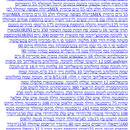
בון טבעוני בטעם בוטנים קרמל ושוקולד 55 גרם
מיקס
 ולבן 55 גרם כרמית MIX
בייגלה מצופה שוקולד לבן
בייגלה מצופה שוקולד חלב 55 גרם כרמית MIX
חטיף
עם פירות יבשים 175גר'
חטיף דגנים בתוספת אגוזים ושוקולד
חטיף גרונלה בתוספת צימוקים 175 גר'
טופי כדורים בטעם
ם
בונ' פח דמות סנטה השומר 350 גרם SORINI
מארז
ביבונצ'יק
בונ' פח משאית קריסמס 200 גרם SORINI
בובספוג
 330 מל
שק' קונפטי פי.וי.סי-סביביון מיקס צבעים
שק'
וי.סי-כד שמן מיקס צבעים
ממתק גומי מתקלף מיקס 60
י מתקלף מנגו 75 גרם
לייס בטעם כמהין שחור 90
קולד 18 גרם
צעצוע סנטה בובות עם סוכריות 8 גרם
1 קישוטי שולחן לחנוכה -כחול/זהב מיטאלי
חב' 10 כוסות
 שמח כחול/זהב מיטאלי
חב' 10 צלחות נייר ק.18 ס"מ-חנוכה
הב מיטאלי
חב' 10 צלחות נייר ק.23 ס"מ-חנוכה שמח
יטאלי
קפ' קרטון + חלון- 8/51/18 ס"מ -חנוכה שמח כחול/זהב
עוני
מארז סלסלה טסה
לוטוס קראנצ'י 380 גרם
ביסקויט קרמל לוטוס 156
לוטוס בטעם קרמל 250 גרם
גליליות וופלים לימון 250
ד איש שלג 150 גרם
סנטה וורלד סנטה,איש שלג ומלאך
סנטה וורלד סנטה קלאוס שקית 108 גרם
סנטה וורלד מיקס
 במגף 243 גרם
סנטה וורלד מיקס שוקולד קריסמס בכוס
י פינגווין 70ג'
היידי איש שלג 70ג'
היידי איש שלג 150ג'
קינדר
3xג' 45ג'
שוקולד קינדר בצורת סנטה קלאוס
קריסמיס כוכב קטן 40 ג
קינדר קריסמס שוקולד 150ג'
קינדר
בנים 75ג'
פררו קריסמס רושר כוכב 37.5 ג'
דופלו קריסמיס