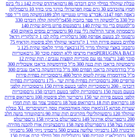
במילוי קרם דובדבן 86 גרם
ווארהדס שקית 142 ג גלי בינס
בש 30 גרם עמק חפר
טרולי בורגר מיני בודד 10 גרם
מילקה
K
בד"צ טורינו טנטיישן חלב 189ג'
משקה מוגז ד"ר פפר
משקה דר פפר בקבוק 450מ"ל
קוקה קולה דובדבן 330
 גוד שקית 140 גרם
מנטוס פרוט מיקס שקית 140
ר הרולטה ג'לי ענק 90 גרם
שמרים נמסים בואקום 450
בטעם אפרסק 500 גרם
לקריץ בלוק לבן 1 ק"ג
לקריץ וידאל
ירות הדר 1 ק"ג
דובאי שוקולד חלב פיסטוק וקדאיף 75
י שוקולד מריר 175ג'
באצ'י מריר קלאסי שקית 125 ג'
PERUGI
מארז מרציפן ללא תוספת סוכר 30 גרם
אטריות
צמר גפן עם סוכריות קופצות ענבים / תות שקית 12
 תות בננה 300 מ"ל בודד
משקה בראבו אשכולית 300
ה בראבו תפוזים 300 מ"ל בודד
משקה בראבו ענבים 300
רח עוגיות לוטוס קרמל 400 גרם
סוכריות בפחית פירות
סוכריות בפחית פרות יער - 175 גרם
סוכריות בפחית
סוכריות קלפני בטעם פירות 150 גרם
סוכריות קלפני
גרם
סוכריות קלפני בטעם דובדבן 150 גרם
סוכריות
רות יער 150 גרם
ריטר חלב פיסטוק 100 גרם
רואופ פירות
תות 18 גרם
רואופ פטל 18 גרם
סוכ' צמר גפן תות חמוץ
1ג'
מארז טסה מאוהב
מארז טסה ריגושים
ריסז XL טבלת
שוקוליטלי מקרונים תות שדה 90 גרם
קוטדור בושה חלב
גלס אורגינל 149 גרם
פרינגלס ברביקיו 158 גרם
פרינגלס
פרינגלס פיצה 158 גרם
בצקניות אורז להכנה מהירה-
ניוקי שלושה צבעים 500 גרם
מיני ניוקי 500 גרם
ניוקי
ג'יו קונכיות 500 גרם
גליליות וופל במילוי קרם אגוזים 150