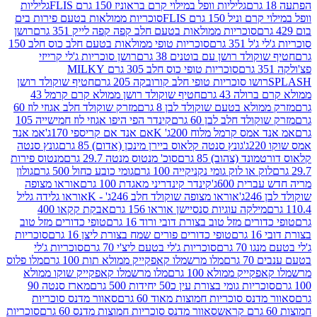
גליליות וופל במילוי קרם בראוניז 150 גרם FLIS
גליליות
יל 150 גרם FLIS
סוכריות ממולאות בטעם פירות בים
סוכריות ממולאות בטעם חלב קפה קפה לייק 351 גרם
רושן
351 גרם
סוכריות טופי ממולאות בטעם חלב כוס חלב 150
ולד רושן עם בוטנים 38 גרם
רושן סוכריות ג'לי קרייזי
סוכריות טופי כוס חלב 305 גרם MILKY
ושו סוכריות טופי חלב קורובקה 205 גרם
חטיף שוקולד רושן
לה 43 גרם
חטיף שוקולד רושן ממולא קרם קרמל 43
ולא בטעם שוקולד לבן 8 גרם
מזרק שוקולד חלב אגוזי לוז 60
לד חלב לבן 60 גרם
קינדר הפי היפו אגוזי לוז חמישייה 105
מס קרמל מלוח 200ג' K
אם אנד אם קריספי 170ג'
אמ אנד
גונץ סנטה קלאוס ביירן מינכן (אדום) 85 גרם
גונץ סנטה
ד (צהוב) 85 גרם
סוכ' מנטוס מנטה 29.7 גרם
מנטוס פירות
ק או לוק גומי נקניקייה 100 גרם
גומי כובע כחול 500 גרם
גולון
ית 600ג'
קינדר קינדריני מאגדת 100 גרם
אוראו מצופה
'
אוראו מצופה שוקולד חלב 246ג' - K
אוראו גלידה גליל
ילקה עוגיות סנסיישן אוראו 156 גרם
אבקת קקאו 400
רים מזל טוב בצורת דובי ורוד 16 גרם
טופי כדורים מזל טוב
ם
טופי כדורים פורים שמח בצורת ליצן 16 גרם
סוכריות
70 גרם
סוכריות ג'לי בטעם ליצ'י 70 גרם
סוכריות ג'לי
גרם
מלו מרשמלו קאפקייק ממולא תות 100 גרם
מלו פלוס
יק ממולא 100 גרם
מלו מרשמלו קאפקייק שוקו ממולא
יות גומי בצורת עין כ50 יחידות 500 גרם
מארז סנטה 90
נס סוכריות חמוצות מאוד 60 גרם
סאוור מדנס סוכריות
סאוור מדנס סוכריות חמוצות מדנס 60 גרם
סוכריות