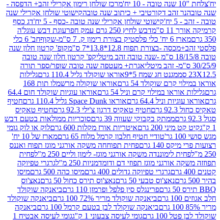
מרכז שולחן רימון אקרילי זהב+ הדפסה -
ר זהב דקורטיבי + כיתוב שנה טובה
קישוטי שולחן אקרילי שנה
יח'
קישוטי שולחן אקרילי שנה טובה -כסף - 5 יח'
דג כסף
 ס"מ
דבש לחיץ 250 גרם עמק חפר
עוגת דבש עוגל'ה
טיק בצורת רימון ק. 7 ס"מ-שקוף
חב' 6 כלי
 -בצורת תפוח 12.8*13.8*7 ס"מ
קופ' קרטון חלון שנה
קפ' קרטון חלון שנה טובה
אגרת+ מעטפה שנה טובה שופר/ספר תורה
מגנט חג שמח 5*9
אוראו שוקולד גליל 110.4 גרם
גלילות
קרם שוקולד 54 גרם
אוראו שוקולה מרשמלו תות 168
ראו במילוי קרם וניל 54 גרם
אוראו עוגיות שוקולד חום 64.4
ת וניל 64.4 גרם
אוראו Space Dunk גליל 110.4 גרם
חטיף
גרם
חטיף טאקיס דרגון צ'ילי 92.3 גרם
חטיף טאקיס
ממתק בקבוקי שעווה 39 גרם
סוכריות ממולאות בטעם דבש
יני 200 גרם
איטריות אורז מקלות 600 גרם
לוק או לוק גומי
טודיי חטיף חלבון קרמל מלוח 65 גרם
מארז של 10 יח'
ס 140 גרם
פחית תפוחחה משקה אורגני מוגז תפוח ואננס
ת לימוננדה משקה אורגני מוגז- לימון וליים 250 מ"ל
פחית
אורגני מוגז תפוזי דם ודומדמניות 250 מ"ל
גרגרי טפיוקה
גרגרי טפיוקה גדולים 400 גרם
מיסו כהה 500 גרם
מיסו
נאצ'וס טבעי 50 גרם
נאצ'וס תירס כחול 50 גרם
נאצ'וס
פרינגלס סין פלפל ופרמזן 110 גרם
ביאנקה שוקולד
ם
ביאנקה שוקולד מריר 72% 100 גרם
ביאנקה שוקולד
ביאנקה שוקולד לבן בטעם קרמל 100 גרם
ביאנקה
100 גרם
גומי לעיסה צבעוני 1 ק"ג
גומי לעיסה אבטיח 1