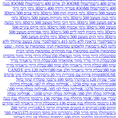
מרשמלו JOOMI לב אדום 400 גרם
מרשמלו JOOMI בננה
JOOM פטריה ורודה 400 גרם
3D גו'מי דובי ורוד
3D גו'מי בקבוק תות 500 גרם
3D גו'מי צבים 500 גרם
3D
 500 גרם
3D גו'מי נקניקיה מעוצב 500 גרם
3D גו'מי
גרם
3D גו'מי דובי כחול מעוצב 500 גרם
3D גו'מי כבשה
3D גו'מי אבטיח 500 גרם
3D גו'מי מיקס עיניים 500
3D גו'מי אפרוחים מעוצב 500
3D גו'מי כלבים מעוצב 500
ראוניז ללא גלוטן 415 גרם
פילסברי עוגה בטעם שוקולד ללא
מארז קלאסוש טסה
מארז חגיגי טסה
מארז שי מתוק - שפע
אלגנט טסה
מארז ענק ממתקים טסה
מארז מותגי הבית
ידי מריר מקור וונצואלה 50ג'
טבלת היידי מריר מקור מקסיקו
ידי מריר מקור אקוואדור 50ג'
טבלת היידי גראנדור מריר
לת היידי גראנדור חלב שקד 80ג'
טבלת היידי גראנדור מריר
ת היידי גראנדור חלב אגוז 80ג'
רולטה 120 גרם CANDY
תק פירות עם סוכריית נייר 20 גרם
קינדר שוקולד מיני פרנדס
רם
קינדר מקסי 100 גרם
בר טובלרון שקד כחול
וז שלם 250ג' - K
מילקה טבלה לו 87ג'-K
טבלת מילקה
2ג'-K
מילקה בבלי לבן 95ג'-K
מילקה טבלה מריר 90ג'-
חלב 90ג'-K
מילקה טבלה יוגורט 100ג' - K
מילקה טבלה
גומי מתקלף ענק אפרסק 136 גרם
גומי מתקלף ענק בננה
י מתקלף ענק ענבים 136 גרם
טבלת היידי גראנדור לבן שקדים
סניקרס ח.בוטנים חמישייה קרימי 182.5ג'
ריץ קרקר 200
סי מריר 250 גרם
הריבו זהב מקסי דובונים 375ג'
מארז ספר
ומי בליסטר תירס 100 גרם
פרח שוקולד 18 גרם באריזה