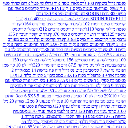
ת 100 גרם
מארז טסה אור גדול
גומי פטל אדום שחור סטי
רינטה סנטה מיקס 1 ק"ג SORINI
בונ' קריסמס סנטה עם
בונ' קריסמס טיפאני 180 גרם
גרם
SORINI
קינדר
דמות 102 ג'
קינדר קריסמיס מיני פריינדס 164ג'
קינדר
מל 110ג'
קינדר קריסמס גרביים 212ג'
רפאלו קריסמס
פררו רושר קריסמיס סנטה 70ג'
קינדר שוקולד חנוכייה 135
יסמס תיק מיקס 193ג'
קינדר קריסמיס קלנדר כוכב מעורב
 קריסמיס ביצה ענקית בנות 220ג'
קינדר קריסמיס ביצה ענקית
ינדר קריסמס דמויות עם הפתעה 36ג'
קינדר קריסמיס לב עם
מילקה אוראו סנדוויץ 92 גרם
מילקה שוקולד חלב עם עדשים
קה עוגיות סנסיישן 156 גרם
וופל מילקה במילוי קרם 150
לקיניס מילקה 87.5 גרם
טורינו מריר 320ג'
דן לגן 10 כד שמן
 סמ
סביבון מוט נס גדול היה פה ברשת 14 סמ
אקדח 2
33 סמ
סביבון 5 קומות בלוח 17X12
ופ 22.5X13 סמ
10 כלי דמוי נורה למילוי עם
דן לגן 12 מ.מפתחות פנס לד צבעוני 7 סמ
מארז 3 מזרקים
10 מל'
מזרק גדול לאפייה - 50 מל'
4 סביבון טוש מצייר
דן לגן 10 סביבון טוש מצייר צבעוני 6.5X5.5 סמ
3 חותכן
סביבון חנוכיה
הפתעה 10 פנס לד צבעוני 9 סמ
12 מזרק 20 מל'
ירה וקישוט
גומי נודלס ענקי 120ג'
מרשמלו פאסט פוד
 מח תות 120 גרם נוזל
גומי סנטה ענקי 170ג'
מטבעות
מטבע 10 שח חלבי 1 ק"ג
מטבע 5 שח פרווה 1
פרוטאין פרו-חטיף חלבון טבעוני בטעם פיסטוק שוקולד 55
פרו-חטיף חלבון טבעוני בטעם שוקולד וניל 55 גרם
פרוטאין