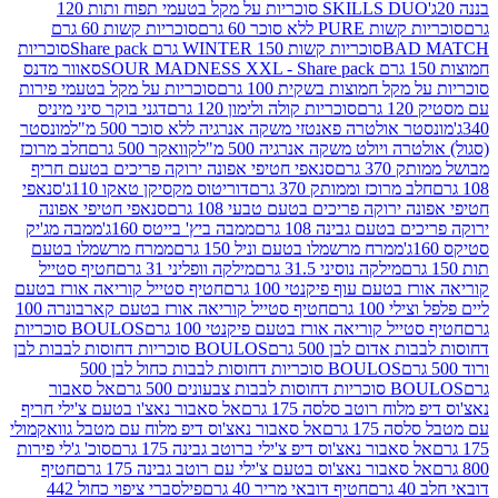
SKILLS DUO סוכריות על מקל בטעמי תפוח ותות 120
P ללא סוכר 60 גרם
סוכריות קשות 60 גרם
BAD
סוכריות קשות WINTER 150 גרם Share pack
סוכריות
סאוור מדנס
קל חמוצות בשקית 100 גרם
סוכריות על מקל בטעמי פירות
סוכריות קולה ולימון 120 גרם
דגני בוקר סיני מיניס
 אולטרה פאנטזי משקה אנרגיה ללא סוכר 500 מ"ל
מונסטר
ה ויולט משקה אנרגיה 500 מ"ל
קוואקר 500 גרם
חלב מרוכז
3 גרם
סנאפי חטיפי אפונה ירוקה פריכים בטעם חריף
 מרוכז וממותק 370 גרם
דוריטוס מקסיקן טאקו 110ג'
סנאפי
ירוקה פריכים בטעם טבעי 108 גרם
סנאפי חטיפי אפונה
בטעם גבינה 108 גרם
ממבה ביץ' בייטס 160ג'
ממבה מג'יק
ממרח מרשמלו בטעם וניל 150 גרם
ממרח מרשמלו בטעם
מילקה נוסיני 31.5 גרם
מילקה וופליני 31 גרם
חטיף סטייל
בטעם עוף פיקנטי 100 גרם
חטיף סטייל קוריאה אורז בטעם
100 גרם
חטיף סטייל קוריאה אורז בטעם קארבונרה 100
יל קוריאה אורז בטעם פיקנטי 100 גרם
BOULOS סוכריות
אדום לבן 500 גרם
BOULOS סוכריות דחוסות לבבות לבן
BOULOS סוכריות דחוסות לבבות כחול לבן 500
 צבעונים 500 גרם
אל סאבור
וח רוטב סלסה 175 גרם
אל סאבור נאצ'ו בטעם צ'ילי חריף
175 גרם
אל סאבור נאצ'וס דיפ מלוח עם מטבל גוואקמולי
סאבור נאצ'וס דיפ צ'ילי ברוטב גבינה 175 גרם
סוכ' ג'לי פירות
סאבור נאצ'וס בטעם צ'ילי עם רוטב גבינה 175 גרם
חטיף
חטיף דובאי מריר 40 גרם
פילסברי ציפוי כחול 442