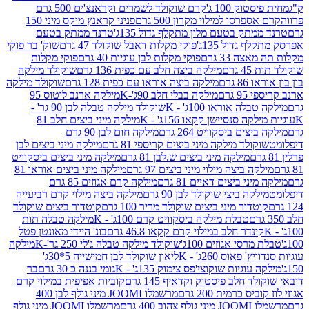
ק 100 ג'
קרם שוקולד לשמרים וקראנצ'ים 500 גרם
רסו למילוי מקרון 500 גרם
פניני קראנץ מיקס מיני 150
תק בטעם מלון מתקלף גדול 135ג'
טרנד ממתק בטעם
גדול 135ג'
פוקי מקלות דאבל שוקולד 47 גרם
שוק' בר פוקי
 33 גרם
פוקי מקלות לבן עוגיות 40 גרם
פוקי מקלות
רם
מילקה ביצה חלב עם כפית 136 גרם
שוקולד מילקה
 גרם
מילקה ביצה אוראו עם כפית 128 גרם
שוקולד מילקה
גרם
מילקה בבלי חלב 90ג'-K
מילקה ארנב לוטוס 95
ה אוראו 100ג' - K
שוקולד מילקה טבלה לבן 90 גר' -
ה סנסיישן קקאו 156ג' - K
מילקה מיני ביצים חלב 81
ים ביסקוויט 264 גרם
מילקה חום לבן 90 גרם
ולד מילקה מיני ביצים קריספי 81 גרם
מילקה מיני ביצים לבן
מילקה מיני ביצים ש.לבן 81 גרם
מילקה מיני ביצים ביסקוויט
 ביצה מילוי מיני ביצים 97 גרם
מילקה מיני ביצים אוראו 81
י ביצים דאיים 81 גרם
מילקה קרם אגוזים 85 גרם
קה ביצי שוקולד לבן 90 גרם
מילקה ביצה מילוי קרם רביעייה
דור מיני ביצים שוקולד מריר 100 גרם
קוטדור ביצים שוקולד
טבלת מילקה ביסקוויט קרם 100ג' - K
מילקה טבלה תות
נדר חלב במילוי קרם קקאו 46.8 גרם
בונ' היידי מאונטן פטל
סי אגוזים 100ג'
שוקולד מילקה טבלה ג'לי 250 גר'-K
מילקה
פאוס 260ג' - K
ליאון שוקולד לבן חמישייה 5*30ג'
וגיות שוקוצי'פס צימוק 135ג' - K
גומי בננה כ 30 גרם
בר
 חלב פיסטוק וקדאיף 145 גרם
קוביות אפיפית במילוי קרם
 כרמית 200 גרם
מרשמלו JOOMI מיני גולף לבן 400
400 גרם
מרשמלו JOOMI מיני גולף