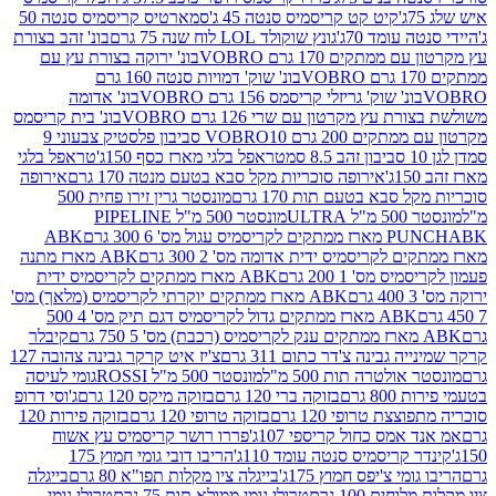
קיט קט קריסמיס סנטה 45 ג'
סמארטיס קריסמיס סנטה 50
עומד 70ג'
גונץ שוקולד LOL לוח שנה 75 גרם
בונ' זהב בצורת
תקים 170 גרם VOBRO
בונ' ירוקה בצורת עץ עם
בונ' שוק' דמויות סנטה 160 גרם
נ' שוק' גריזלי קריסמס 156 גרם VOBRO
בונ' אדומה
עץ מקרטון עם שרי 126 גרם VOBRO
בונ' בית קריסמס
 200 גרם VOBRO
10 סביבון פלסטיק צבעוני 9
טראפל בלגי מארז כסף 150ג'
טראפל בלגי
אירופה סוכריות מקל סבא בטעם מנטה 170 גרם
אירופה
סבא בטעם תות 170 גרם
מונסטר גרין זירו פחית 500
ULT
מונסטר 500 מ"ל PIPELINE
ABK
PU
לקריסמיס ידית אדומה מס' 2 300 גרם
ABK מארז מתנה
מס' 1 200 גרם
ABK מארז ממתקים לקריסמיס ידית
ABK מארז ממתקים יוקרתי לקריסמיס (מלאך) מס'
ABK מארז ממתקים גדול לקריסמיס דגם תיק מס' 4 500
קיבלר
גבינה צ'דר כתום 311 גרם
צ'יז איט קרקר גבינה צהובה 127
ולטרה תות 500 מ"ל
מונסטר 500 מ"ל ROSSI
גומי לעיסה
 גרם
בזוקה ברי 120 גרם
בזוקה מיקס 120 גרם
ג'וסי דרופ
ת טרופי 120 גרם
בזוקה טרופי 120 גרם
בזוקה פירות 120
מס כחול קריספי 107ג'
פררו רושר קריסמיס עץ אשוח
קריסמיס סנטה עומד 110ג'
הריבו דובי גומי חמוץ 175
י צ'יפס חמוץ 175ג'
בייגלה ציו מקלות תפו"א 80 גרם
בייגלה
ים 100 גרם
טרולי גומי ממולא תות 75 גרם
טרולי גומי