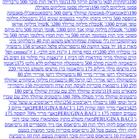
לפאי גראהם קרקר 170ג'
גומי וידאל תות סוכר 500 גר'
ברילה
לימון 190ג'
ברילה פסטו בזיליקום מוצרלה
ג'לו-פאנטונה שוקולד צ'יפס 500 גרם
סאנטאנג'לו-פאנטונה
דיי ביסתן קלינדר בטעמים שונים 251 גרם
טבלת מילקה
K
טבלת מילקה טריולד 280ג' K
שוק' מילקה אוראו
לת מילקה שוקו אנד קקס 300ג' K
גומי תנתה 500 גרם מיקס
 תות בננה
גומי תנתה 500 גר' תות חמוץ גדול
גומי תנתה 500 גר'
יות ג'לי עטופות שמחות
ראש משוגע תות 40 גרם
לקקני מיני
פרינגלס פלפל הבאנרס 158 גרם
שוק'
 200ג'
דג כסף פרווה 1 ק"ג
דג זהב חלבי- 1 ק"ג
cremo וופל
 מריר בודד
אורז לבן דביק 1 ק"ג
אצות נורי סילוור 10 דפים 25
נת סחלב 500 גרם
נסטלה קורנפלקס ללא גלוטן 375ג'
אנטון
וי בייליס 175 גרם
אנטון ברג מרציפן משמש בברנדי 220
שן אורירי מריר 80 גרם
שוקולד רושן אורירי חלב 80
ושן אורירי לבן קרמל 80 גרם
עוגיות מילקה ביסקוויט שוקולד
מארז סוכריות לעיסה תות שדה ודומדמניות 150 גרם
היידי
1ג'
טוניס שוקולד חלב עם עוגיות שוקולד צ'יפס 180
לד מריר מעולה 70% 180 גרם
טוניס שוקולד חלב עם שברי
גולון דיאג'סטיב 250ג'
גולון דיאג'סטיב ש.שועל שוק'
 קפה שקית 125 ג' PERUGINA BACI
באצ'י מיקס 3
PERUGINA
באצ'י מריר 70% קופסה 175
מארז משולב מתוק טסה
מארז טסה שובי דובי
קן רולר תות 20 גרם
יאמס אבן נייר ומספריים 18 גרם
יאמס
עם פטל 20 גרם
יאמס סוכריות סוכר חמוצות בטעם
יאמס סוכריות סוכר חמוצות בטעם תות 10 גרם
ביצת