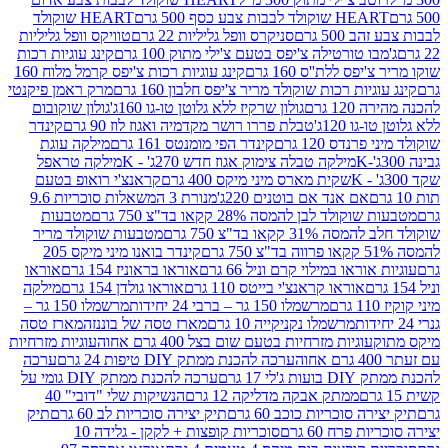
ולד לבבות צבע כסף 500 גרם
HEART שוקולד
50 גרם
סניקרס וופל גליליות 22 גרם
טוויקס וופל גליליות
ו טורטילה צ'יפס בטעם צ'ילי מתוק 100 גרם
קינג עוגיות רכות
ס ללת''ס 160 גרם
קינג עוגיות רכות צ'יפס קרמל מלוח 160
יות רכות שוקולד מריר צ'יפס חלבון 160 גרם
מרק ראמן פיקנטי
 גרם
גולון שרקיז ללא גלוטן טו-גו 160ג'
גולון שוקובום
 120ג'
טבלת פררו רושר מקדמיה ואגוז לוז 90 גרם
קינדר
נדס 120 גרם
קינדר הפי מומנטס 161 גרם
מילקה עוגת
מילקה טבלה צימוק אגוז חדש 270ג' - K
מילקה טראפל
שקית מארס מיני מיקס 400 גרם
קראנצ'י רואופ בטעם
אם אנד אם בוטנים 220ג'
מנורת 3 המשאלות סוכריות 9.6
לד לבן להמסה 28% קקאו בד"צ 750 גרם
מטבעות
 קקאו בד"צ 750 גרם
מטבעות שוקולד מריר
קינדר בואנו מיני מיקס 205
ראו במילוי קרם וניל 66 גרם
אוראו בראוניז 154 גרם
אוראו
אוראו קראנצ'י בייטס 110 גרם
אוראו גולדן 154 גרם
מילקה
מרשמלו 150 גר – ברבי 24 יחידות
מרשמלו 150 גר –
מרשמלו נקניקייה 10 גרם
מארז טסה של בוננזה
מארז טסה
עוגיות מזרחיות בטעם שום בצל 400 גרם אחוה
עוגיות מזרחיות
ערכה להכנת ממתק DIY טיפות 24 גרם
ערכה
 17 גרם
ערכה להכנת ממתק DIY גומי על
ממתק אבקה מדליקה 12 גרם
הנשיקות שלי "דובי" 40
 סוכריות כוכב 60 גרם
תיק יצירה סוכריות לב 60 גרם
תיק
פרח 60 גרם
סוכריות קופצות + לקקן - גלידה 10