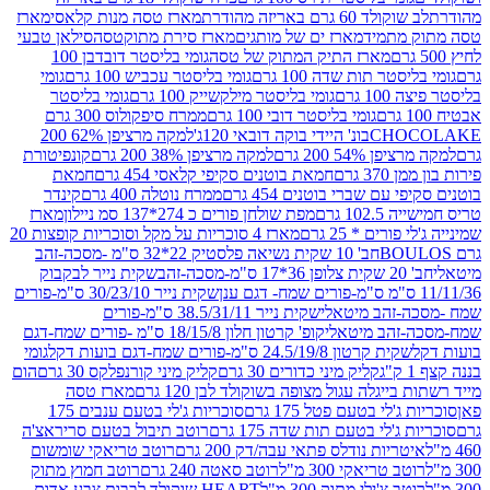
ד 60 גרם באריזה מהודרת
מארז טסה מנות קלאסי
מארז
מתמיד
מארז ים של מותגים
מארז סירת מתוקטסה
סילאן טבעי
מארז התיק המתוק של טסה
גומי בליסטר דובדבן 100
טר תות שדה 100 גרם
גומי בליסטר עכביש 100 גרם
גומי
 גרם
גומי בליסטר מילקשייק 100 גרם
גומי בליסטר
גומי בליסטר דובי 100 גרם
ממרח סיפקולוס 300 גרם
CHO
בונ' היידי בוקה דובאי 120ג'
למקה מרציפן 62% 200
54% 200 גרם
למקה מרציפן 38% 200 גרם
קונפיטורת
3 גרם
חמאת בוטנים סקיפי קלאסי 454 גרם
חמאת
עם שברי בוטנים 454 גרם
ממרח נוטלה 400 גרם
קינדר
10 גרם
מפת שולחן פורים כ 274*137 סמ ניילון
מארז
רים * 25 גרם
מארז 4 סוכריות על מקל וסוכריות קופצות 20
חב' 10 שקית נשיאה פלסטיק 22*32 ס"מ -מסכה-זהב
כה-זהב
שקית נייר לבקבוק
שקית נייר 30/23/10 ס"מ-פורים
-זהב מיטאלי
שקית נייר 38.5/31/11 ס"מ-פורים
זהב מיטאלי
קופ' קרטון חלון 18/15/8 ס"מ -פורים שמח-דגם
קית קרטון 24.5/19/8 ס"מ-פורים שמח-דגם בועות דקל
גומי
קליק מיני כדורים 30 גרם
קליק מיני קורנפלקס 30 גרם
הום
ייגלה עגול מצופה בשוקולד לבן 120 גרם
מארז טסה
'לי בטעם פטל 175 גרם
סוכריות ג'לי בטעם ענבים 175
ג'לי בטעם תות שדה 175 גרם
רוטב תיבול בטעם סריראצ'ה
ריות נודלס פתאי עבה/דק 200 גרם
רוטב טריאקי שומשום
ב טריאקי 300 מ"ל
רוטב סאטה 240 גרם
רוטב חמוץ מתוק
ב צ'ילי מתוק 300 מ"ל
HEART שוקולד לבבות צבע אדום