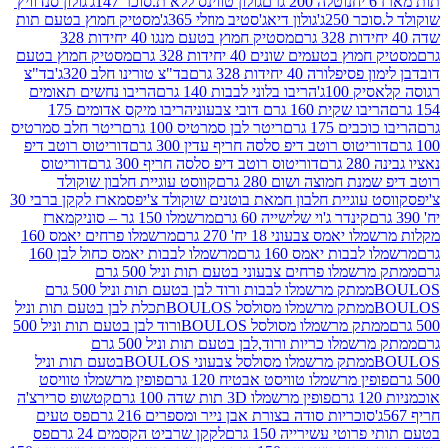
נוטלה 200 גרם
גולון טווינס ללא ת.סוכר 147ג'
גולון סנדוויץ'
250ג'
גולון דיאג'סטיב מוזלי 365ג'
מסטיק חמוץ בטעם תות
מסטיק חמוץ בטעם מנגו 40 יחידות 328
 בטעמים שונים 40 יחידות 328 גרם
מסטיק חמוץ בטעם
רה 40 יחידות 328 גרם
בד"צ טורינו חלב 320ג'
בד"צ
100ג'
הריבו בלוני לבבות 140 גרם
הריבו נחשים תאומים
שקית 160 גרם דובי צבעוני
הריבו מיקס אדומים 175
ים 175 גרם
ריטר לבן סמרטיס 100 גרם
ריטר חלב סמרטיס
יטוס רוטב דיפ סלסה חריף עדין 300 גרם
דוריטוס רוטב דיפ
ם
דוריטוס רוטב דיפ סלסה חריף 300 גרם
דוריטוס
ת חמוצה ושום 280 גרם
קווסט עוגיית חלבון שוקולד
 עוגיית חלבון חמאת בוטנים שוקולד צ'יפס
מארז לקקן ברבי 30
קינדר ג'וי שלישייה 60 גרם
מרשמלו 150 גר – סוניק
מארז
מס צבעוני 18 יח' 270 גרם
מרשמלו פרחים יאמס 160
בבות יאמס 160 גרם
מרשמלו לבבות יאמס כחול לבן 160
ממתק מרשמלו פרחים צבעוני בטעם תות וניל 500 גרם
ממתק מרשמלו לבבות ורוד לבן בטעם תות וניל 500 גרם
ממתק מרשמלו מסולסל BOULOSתכלת לבן בטעם תות וניל
ממתק מרשמלו מסולסל BOULOSורוד לבן בטעם תות וניל 500
ממתק מרשמלו כריות ורוד,לבן בטעם תות וניל 500 גרם
ממתק מרשמלו מסולסל צבעוני BOULOSבטעם תות וניל
ין מרשמלו טוויסט אבטיח 120 גרם
פופין מרשמלו טוויסט
פופין מרשמלו 3D תות שדה 100 גרם
קטשופ סרירצ'ה
סוכריות סודה בצורת אבן נייר ומספרים 216 גרם
פס טעים
טי עשירייה 150 גרם
לקקן שרביט הקסמים 24 גרם
פס