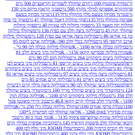
ק 100 ג'
קרם שוקולד לשמרים וקראנצ'ים 500 גרם
רסו למילוי מקרון 500 גרם
פניני קראנץ מיקס מיני 150
תק בטעם מלון מתקלף גדול 135ג'
טרנד ממתק בטעם
גדול 135ג'
פוקי מקלות דאבל שוקולד 47 גרם
שוק' בר פוקי
 33 גרם
פוקי מקלות לבן עוגיות 40 גרם
פוקי מקלות
רם
מילקה ביצה חלב עם כפית 136 גרם
שוקולד מילקה
 גרם
מילקה ביצה אוראו עם כפית 128 גרם
שוקולד מילקה
גרם
מילקה בבלי חלב 90ג'-K
מילקה ארנב לוטוס 95
ה אוראו 100ג' - K
שוקולד מילקה טבלה לבן 90 גר' -
ה סנסיישן קקאו 156ג' - K
מילקה מיני ביצים חלב 81
ים ביסקוויט 264 גרם
מילקה חום לבן 90 גרם
ולד מילקה מיני ביצים קריספי 81 גרם
מילקה מיני ביצים לבן
מילקה מיני ביצים ש.לבן 81 גרם
מילקה מיני ביצים ביסקוויט
 ביצה מילוי מיני ביצים 97 גרם
מילקה מיני ביצים אוראו 81
י ביצים דאיים 81 גרם
מילקה קרם אגוזים 85 גרם
קה ביצי שוקולד לבן 90 גרם
מילקה ביצה מילוי קרם רביעייה
דור מיני ביצים שוקולד מריר 100 גרם
קוטדור ביצים שוקולד
טבלת מילקה ביסקוויט קרם 100ג' - K
מילקה טבלה תות
נדר חלב במילוי קרם קקאו 46.8 גרם
בונ' היידי מאונטן פטל
סי אגוזים 100ג'
שוקולד מילקה טבלה ג'לי 250 גר'-K
מילקה
פאוס 260ג' - K
ליאון שוקולד לבן חמישייה 5*30ג'
וגיות שוקוצי'פס צימוק 135ג' - K
גומי בננה כ 30 גרם
בר
 חלב פיסטוק וקדאיף 145 גרם
קוביות אפיפית במילוי קרם
 כרמית 200 גרם
מרשמלו JOOMI מיני גולף לבן 400
400 גרם
מרשמלו JOOMI מיני גולף