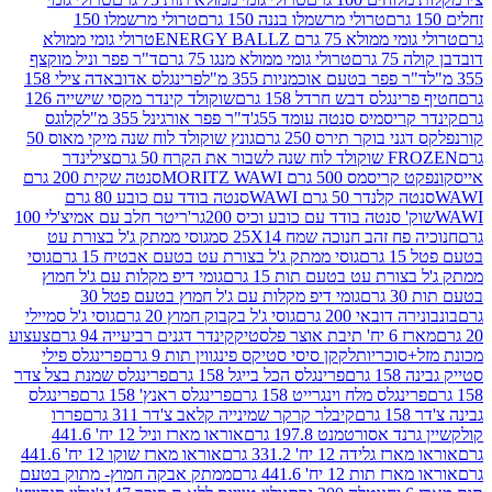
טרולי מרשמלו בננה 150 גרם
טרולי מרשמלו 150
לא 75 גרם ENERGY BALLZ
טרולי גומי ממולא
גרם
טרולי גומי ממולא מנגו 75 גרם
ד"ר פפר וניל מוקצף
 פפר בטעם אוכמניות 355 מ"ל
פרינגלס אדובאדה צילי 158
נגלס דבש חרדל 158 גרם
שוקולד קינדר מקסי שישייה 126
ריסמיס סנטה עומד 55ג'
ד"ר פפר אורגינל 355 מ"ל
קלוגס
 בוקר תירס 250 גרם
גונץ שוקולד לוח שנה מיקי מאוס 50
 את הקרח 50 גרם
צילינדר
50 גרם MORITZ WAWI
סנטה שקית 200 גרם
לנדר 50 גרם WAWI
סנטה בודד עם כובע 80 גרם
 סנטה בודד עם כובע וכיס 200גר'
ריטר חלב עם אמיצ'לי 100
 זהב חנוכה שמח 25X14 סמ
גוסי ממתק ג'ל בצורת עט
ם
גוסי ממתק ג'ל בצורת עט בטעם אבטיח 15 גרם
גוסי
ורת עט בטעם תות 15 גרם
גומי דיפ מקלות עם ג'ל חמוץ
ם
גומי דיפ מקלות עם ג'ל חמוץ בטעם פטל 30
דובאי 200 גרם
גוסי ג'ל בקבוק חמוץ 20 גרם
גוסי ג'ל סמיילי
וצר פלסטיק
קינדר דגנים רביעייה 94 גרם
צעצוע
סוכריות
לקקן סיסי סטיקס פינגווין תות 9 גרם
פרינגלס פילי
רם
פרינגלס הכל בייגל 158 גרם
פרינגלס שמנת בצל צדר
נגלס מלח וינגרייט 158 גרם
פרינגלס ראנץ' 158 גרם
פרינגלס
קיבלר קרקר שמינייה קלאב צ'דר 311 גרם
פררו
אסורטמנט 197.8 גרם
אוראו מארז וניל 12 יח' 441.6
ידה 12 יח' 331.2 גרם
אוראו מארז שוקו 12 יח' 441.6
ת 12 יח' 441.6 גרם
ממתק אבקה חמוץ- מתוק בטעם