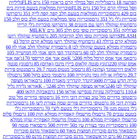
גליליות וופל במילוי קרם בראוניז 150 גרם FLIS
גליליות
יל 150 גרם FLIS
סוכריות ממולאות בטעם פירות בים
סוכריות ממולאות בטעם חלב קפה קפה לייק 351 גרם
רושן
351 גרם
סוכריות טופי ממולאות בטעם חלב כוס חלב 150
ולד רושן עם בוטנים 38 גרם
רושן סוכריות ג'לי קרייזי
סוכריות טופי כוס חלב 305 גרם MILKY
ושו סוכריות טופי חלב קורובקה 205 גרם
חטיף שוקולד רושן
לה 43 גרם
חטיף שוקולד רושן ממולא קרם קרמל 43
ולא בטעם שוקולד לבן 8 גרם
מזרק שוקולד חלב אגוזי לוז 60
לד חלב לבן 60 גרם
קינדר הפי היפו אגוזי לוז חמישייה 105
מס קרמל מלוח 200ג' K
אם אנד אם קריספי 170ג'
אמ אנד
גונץ סנטה קלאוס ביירן מינכן (אדום) 85 גרם
גונץ סנטה
ד (צהוב) 85 גרם
סוכ' מנטוס מנטה 29.7 גרם
מנטוס פירות
ק או לוק גומי נקניקייה 100 גרם
גומי כובע כחול 500 גרם
גולון
ית 600ג'
קינדר קינדריני מאגדת 100 גרם
אוראו מצופה
'
אוראו מצופה שוקולד חלב 246ג' - K
אוראו גלידה גליל
ילקה עוגיות סנסיישן אוראו 156 גרם
אבקת קקאו 400
רים מזל טוב בצורת דובי ורוד 16 גרם
טופי כדורים מזל טוב
ם
טופי כדורים פורים שמח בצורת ליצן 16 גרם
סוכריות
70 גרם
סוכריות ג'לי בטעם ליצ'י 70 גרם
סוכריות ג'לי
גרם
מלו מרשמלו קאפקייק ממולא תות 100 גרם
מלו פלוס
יק ממולא 100 גרם
מלו מרשמלו קאפקייק שוקו ממולא
יות גומי בצורת עין כ50 יחידות 500 גרם
מארז סנטה 90
נס סוכריות חמוצות מאוד 60 גרם
סאוור מדנס סוכריות
סאוור מדנס סוכריות חמוצות מדנס 60 גרם
סוכריות