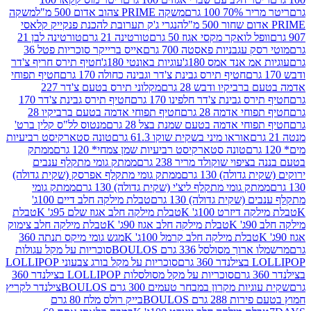
 100 גרם
משקה PRIME צהוב אדום 500 מ"ל
משקה
הנגרי ג'ק תערובת להכנת פנקייק קלאסי
ל לואקר מקסי אגוז 50 גרם
טורטינה 21 גרם
טורטינה לבן 21
 עגבניות פאסטה 700 גרם
אייס ברייקר סוכריות פטל 36
מ אנד אמס 180ג'
עוגיות באונטי 180ג'
חטיף תירס חריף צ'דר
חטיף תירס גבינת צ'דר וגבינה כחולה 170 גרם
חטיף תפוחי
ביקיו ודבש 28 גרם
מקלוני תירס בטעם צ'דר 227
 גבינת צ'דר חלפינו 170 גרם
חטיף תירס גבינת צ'דר 170
חי אדמה 28 גרם
חטיף תפוחי אדמה בטעם ברביקיו 28
וחי אדמה בטעם שמנת בצל 28 גרם
מנטוס לל"ס קלין ברט'
אוראו מיני בשקית שוקו 61.3 גרם
טונה סטארקיסט רביעיות
טונה סטארקיסט רביעיות שמן צמחי* 120 גרם
ממתק
יפוי שוקולד מריר 238 גרם
ממתק גומי מתקלף ענבים
דולה) 130 גרם
ממתק גומי מתקלף אפרסק (שקית גדולה)
ק גומי מתקלף ליצ'י (שקית גדולה) 130 גרם
ממתק גומי
(שקית גדולה) 130 גרם
טבלת מילקה חלב דיים 100ג'
דיזרט 100ג' K
טבלת מילקה חלב אגוז שלם 95ג' K
טבלת
K
טבלת מילקה חלב אגוז 90ג' K
טבלת מילקה חלב צימוק
טבלת מילקה חלב קרמל 100ג' K
מגש גומי מיקס תנתה 360
 מסולסל 336 גרם BOULOS
סוכריות על מקל עגולות
 גרם
סוכריות על מקל בורג צבעוני LOLLIPOP
סוכריות על מקל מסולסלות LOLLIPOP בצילנדר 360
ות מקרון במבחר טעמים 300 גרם BOULOS
צילנדר לקריץ
28 גרם BOULOS
בייק רולס מלח 80 גרם