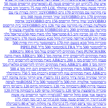
קיט קט קריסמיס סנטה 45 ג'
סמארטיס קריסמיס סנטה 50
עומד 70ג'
גונץ שוקולד LOL לוח שנה 75 גרם
בונ' זהב בצורת
תקים 170 גרם VOBRO
בונ' ירוקה בצורת עץ עם
בונ' שוק' דמויות סנטה 160 גרם
נ' שוק' גריזלי קריסמס 156 גרם VOBRO
בונ' אדומה
עץ מקרטון עם שרי 126 גרם VOBRO
בונ' בית קריסמס
 200 גרם VOBRO
10 סביבון פלסטיק צבעוני 9
טראפל בלגי מארז כסף 150ג'
טראפל בלגי
אירופה סוכריות מקל סבא בטעם מנטה 170 גרם
אירופה
סבא בטעם תות 170 גרם
מונסטר גרין זירו פחית 500
ULT
מונסטר 500 מ"ל PIPELINE
ABK
PU
לקריסמיס ידית אדומה מס' 2 300 גרם
ABK מארז מתנה
מס' 1 200 גרם
ABK מארז ממתקים לקריסמיס ידית
ABK מארז ממתקים יוקרתי לקריסמיס (מלאך) מס'
ABK מארז ממתקים גדול לקריסמיס דגם תיק מס' 4 500
קיבלר
גבינה צ'דר כתום 311 גרם
צ'יז איט קרקר גבינה צהובה 127
ולטרה תות 500 מ"ל
מונסטר 500 מ"ל ROSSI
גומי לעיסה
 גרם
בזוקה ברי 120 גרם
בזוקה מיקס 120 גרם
ג'וסי דרופ
ת טרופי 120 גרם
בזוקה טרופי 120 גרם
בזוקה פירות 120
מס כחול קריספי 107ג'
פררו רושר קריסמיס עץ אשוח
קריסמיס סנטה עומד 110ג'
הריבו דובי גומי חמוץ 175
י צ'יפס חמוץ 175ג'
בייגלה ציו מקלות תפו"א 80 גרם
בייגלה
ים 100 גרם
טרולי גומי ממולא תות 75 גרם
טרולי גומי