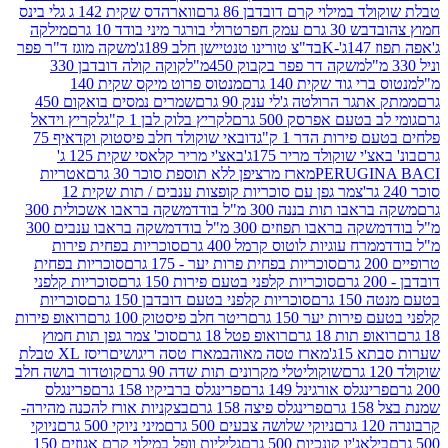
במילוי קרם דובדבן 86 גרם
ווארהדס שקית 142 ג גלי בינס
בש 30 גרם עמק חפר
טרולי בורגר מיני בודד 10 גרם
מילקה
K
בד"צ טורינו טנטיישן חלב 189ג'
משקה מוגז ד"ר פפר
משקה דר פפר בקבוק 450מ"ל
קוקה קולה דובדבן 330
 גוד שקית 140 גרם
מנטוס פרוט מיקס שקית 140
ר הרולטה ג'לי ענק 90 גרם
שמרים נמסים בואקום 450
בטעם אפרסק 500 גרם
לקריץ בלוק לבן 1 ק"ג
לקריץ וידאל
ירות הדר 1 ק"ג
דובאי שוקולד חלב פיסטוק וקדאיף 75
י שוקולד מריר 175ג'
באצ'י מריר קלאסי שקית 125 ג'
PERUGI
מארז מרציפן ללא תוספת סוכר 30 גרם
אטריות
צמר גפן עם סוכריות קופצות ענבים / תות שקית 12
 תות בננה 300 מ"ל בודד
משקה בראבו אשכולית 300
ה בראבו תפוזים 300 מ"ל בודד
משקה בראבו ענבים 300
רח עוגיות לוטוס קרמל 400 גרם
סוכריות בפחית פירות
סוכריות בפחית פרות יער - 175 גרם
סוכריות בפחית
סוכריות קלפני בטעם פירות 150 גרם
סוכריות קלפני
גרם
סוכריות קלפני בטעם דובדבן 150 גרם
סוכריות
רות יער 150 גרם
ריטר חלב פיסטוק 100 גרם
רואופ פירות
תות 18 גרם
רואופ פטל 18 גרם
סוכ' צמר גפן תות חמוץ
1ג'
מארז טסה מאוהב
מארז טסה ריגושים
ריסז XL טבלת
שוקוליטלי מקרונים תות שדה 90 גרם
קוטדור בושה חלב
גלס אורגינל 149 גרם
פרינגלס ברביקיו 158 גרם
פרינגלס
פרינגלס פיצה 158 גרם
בצקניות אורז להכנה מהירה-
ניוקי שלושה צבעים 500 גרם
מיני ניוקי 500 גרם
ניוקי
ג'יו קונכיות 500 גרם
גליליות וופל במילוי קרם אגוזים 150