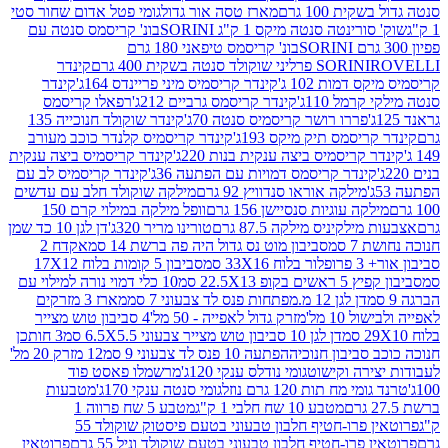
ת 100 גרם
מארז טסה אור גדול
גומי פטל אדום שחור סטי
רינטה סנטה מיקס 1 ק"ג SORINI
בונ' קריסמס סנטה עם
בונ' קריסמס טיפאני 180 גרם
גרם
SORINI
קינדר
דמות 102 ג'
קינדר קריסמיס מיני פריינדס 164ג'
קינדר
מל 110ג'
קינדר קריסמס גרביים 212ג'
רפאלו קריסמס
פררו רושר קריסמיס סנטה 70ג'
קינדר שוקולד חנוכייה 135
יסמס תיק מיקס 193ג'
קינדר קריסמיס קלנדר כוכב מעורב
 קריסמיס ביצה ענקית בנות 220ג'
קינדר קריסמיס ביצה ענקית
ינדר קריסמס דמויות עם הפתעה 36ג'
קינדר קריסמיס לב עם
מילקה אוראו סנדוויץ 92 גרם
מילקה שוקולד חלב עם עדשים
קה עוגיות סנסיישן 156 גרם
וופל מילקה במילוי קרם 150
לקיניס מילקה 87.5 גרם
טורינו מריר 320ג'
דן לגן 10 כד שמן
 סמ
סביבון מוט נס גדול היה פה ברשת 14 סמ
אקדח 2
33 סמ
סביבון 5 קומות בלוח 17X12
ופ 22.5X13 סמ
10 כלי דמוי נורה למילוי עם
דן לגן 12 מ.מפתחות פנס לד צבעוני 7 סמ
מארז 3 מזרקים
10 מל'
מזרק גדול לאפייה - 50 מל'
4 סביבון טוש מצייר
דן לגן 10 סביבון טוש מצייר צבעוני 6.5X5.5 סמ
3 חותכן
סביבון חנוכיה
הפתעה 10 פנס לד צבעוני 9 סמ
12 מזרק 20 מל'
ירה וקישוט
גומי נודלס ענקי 120ג'
מרשמלו פאסט פוד
 מח תות 120 גרם נוזל
גומי סנטה ענקי 170ג'
מטבעות
מטבע 10 שח חלבי 1 ק"ג
מטבע 5 שח פרווה 1
פרוטאין פרו-חטיף חלבון טבעוני בטעם פיסטוק שוקולד 55
פרו-חטיף חלבון טבעוני בטעם שוקולד וניל 55 גרם
פרוטאין