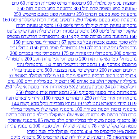
 גולגולת 90 גרם
סאוור מדנס סוכריות חמוצות 60 גרם
 מצופה קרם וניל 300 גרם
עוגת ספוג בטעם תות 250
 בטעם דובדבן 250 גרם
עוגת ספוג בטעם מישמש 250
ג בטעם שוקולד 250 גרם
קינג עוגיות רכות שוקולד צ'יפס 160
יות רכות שוקולד מריר צ'יפס 160 גרם
קינג עוגיות רכות
'יפס 160 גרם
קינג עוגיות רכות שיבולת תפוז שוקו צ'יפס
ה ספוג מצופה קרם קקאו 300 גרם
אורביט רפרשרס מסטיק
עם אבטיח פטל בקבוקון 67 גרם
טרולי גומי פינגווין 150
י שיני דרקולה 150 גרם
טרולי סופר בריין 150ג'
טרולי גומי
טרולי גומי פירות ים 175 גרם
טרולי גומי עכברים 200
י נשיקות תות 200 גרם
טרולי גומי פרות חלב 200 גרם
טרולי
150 גרם
טרולי מרשמלו תפוח 150 גרם
טרולי גומי
200 גרם
קישוטי עוגה בצנצנת 500 גרם צבעוני עגול /
טב ברבקיו טריאקי מתוק 510 מ"ל
בר שוקולד באונטי 57
ולד חלב עם אגוזים 90 גרם
שוק' טב מילקה דיים 100 גרם
יבון צבעוני 5X2 סמ
ארוחת אורז בסגנון איטלקי 250
ז בסגנון מקסיקני 250 גרם
ארוחת אורז אושפלו 250
ז מג'דרה 250 גרם
הריבו אבטיח 160ג'
היידי מוצארט תפוז
וצארט נוגט ליצ'י 119ג'
גונץ סוכריית מקל סבא קשת 144
ת קטנות בשקית 100 גרם
גונץ אנשי שלג משוקולד במילוי
85 גרם
גונץ אנשי שלג משוקולד במילוי קרם חלב ברשת
 סנטה משוקולד במילוי קרם חלב ברשת 85 גרם
גונץ שוקולד
שישיה 78 גרם
גונץ שוקולד חלב סנטה 100 גרם
גונץ עוגיות
גונץ שוקולד לוח שנה מפרץ
גרם
גונץ שוקולד לוח שנה קריסמיס 50 גרם
גונץ מיקס