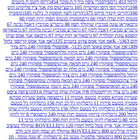
פילסברי ציפוי וניל ל.ת.סוכר 454ג'
ריסז רוטב ח.בוטנים
פי היפו חמישייה 105 גרם
צ'יטוס מק אנד צ'יז פליימינג הוט
ינדר מיקס 375ג'
הריבו לשון תוססת ל. ג'לטין 185ג'
מסטיק
ה חמוץ 60 גרם
מסטיק מנטוס תפוח ירוק חמוץ 60
גה סנדביץ שוקולד תפוז 88 גרם
ריצ סנדביץ דאבל גבינה 67
ץ דאבל לימון 67 גרם
ריצ סנדביץ גבינה מלוחה 67 גרם
אוראו
מולדת 97 גרם
אוראו תות שדה 97 גרם
אמ אנד אמס שוקו
אמ אנד אמס צהוב בוטנים 125ג'
אמ אנד אמס קריספי כחול
אמס פאוצ' חום 125ג'- K
פופפולי פופקורן 240 גרם צדר
פופקורן 240 גרם מתוק מלוח
פופפולי פופקורן 240 גרם
י פופקורן 240 גרם חמאה סינמה
פופפולי פופקורן 240 גרם
רן 240 גרם חמאה אורגני
פופפולי פופקורן 240 גרם
פופקורן 240 גרם מלח ים ופלפל
פופפולי פופקורן 240 גרם
פופפולי פופקורן 240 גרם צדר לבן
פופפולי פופקורן 240 גרם
פולי פופקורן 240 גרם חמאה מופחת שומן
פופפולי פופקורן
פופפולי פופקורן 240 גרם קינמון טוסט
פופפולי פופקורן
נסטלה 8יח אבקת שוקו מרשמלו 193.6ג'
צ'ופה צ'ופס
 מסטיק בטעם אבטיח 11 גרם
צופה צופס שערות סבתא
ירות 11 גרם
לקקן ג'ל לב תות 156 גרם
לקקן ג'ל בטעם
לקקן ג'ל בטעם קולה 156 גרם
לקקן בטעם גלידת שוקו
לקקן ברווזון בטעם תות שדה 240 גרם
מארז 8 יח' לקקן
מארז לקקן בטעם גלידת תות 200 גרם
לקקן ברבי 13
 אייק פטל כחול חמוץ 120 גרם
ROVELLI שוקולד בעיצוב
80 גרם
ROVELLI שוקולד חג שמח חום זהב חלב
שופר פלסטיק טבעי 22 ס"מ
צלחת "8 שנה טובה - 10