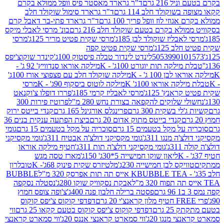
 216 גרם
ד"ר גרארד מאסטר פיס וופל ממולא בקרם
שוקולד חלב 114 גרם
ד"ר גרארד סימול שוקולד חלב
וזי לוז וופל פריך 100 גרם
ד"ר גרארד פתי-בר דאבל קרם
לא בקרם בטעם שוקולד חלב 216 גרם
בונ' מרסי לאבלי מיקס
בליז שוקולד לבן 185ג'
מרסי שקית פטיט מריר 125ג'
מרסי
ב 125ג'
מרסי שקית פטיט קפה
505399010
לינדט לינדור טבלה פיסטוק 100ג'
קינדר שוקוצ'יפס
ילקה תות יוגורט 100ג' - K
מילקה אוראו סנדוויץ' 92 ג' -
בן 100 ג' - K
מילקה שוקולד חלב עם פצפוצי אורז 100ג'
ה אוראו 100ג' K
מילקה לוטוס ביסקוף 90ג' - K
מרסי
אנץ' 125ג'
מרסי לאבליז קרמי 185ג'
פררו דופלו צ'וקנאט
 שלוקים להקפאה בצורת נחש 280 מ"ל
פרוטיז פירות 300
י בשקית 300 גרם
פרינגלס אורגינל 165 גרם
קנדי בייטס ירוק
קנדי בייטס מתוק אדום 20 גרם
ביצת הפתעה ענקית בנים 36
ל מקל בטעמים 15 גרם
סוכריה על מקל בטעמים 15 גרם
גומי
 מנגו 311ג'
גומי מקסיקני דולצ'ה אבטיח 311ג'
גומי מקסיקני
ג'
גומי מקסיקני דולצ'ה תות 311ג'
חטיף מילקה אוראו
ליאון שוקו חמישייה 5*30ג' 150ג'
מארז טסה מגש
יקס לבן חמישייה 230ג'
מלטיזרס שקית פינוק 68ג'- K
טובלרון
BUBBLE TEA אייס תה תות אפרסק 320 מ"ל
BUBBLE
אבקת נסקוויק שוקו 280ג'
נסטלה נסקפה
פסטה ברילה חלבון פנה 400ג'
צ'ופה צופס חמוץ
דפדפי קוקוס צ'יפס קוקוס
2 גרם
דפדפי קוקוס צ'יפס קוקוס בטעם קקאו 25 גרם
ווי
 מנגו 20ג'
ווי סמארט קראנצי אננס 20ג'
ווי סמארט קראנצי