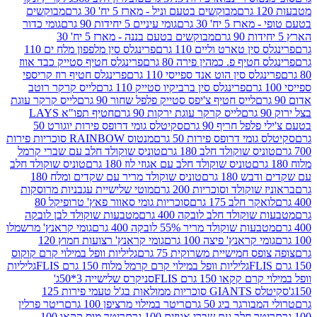
מבוקשים בטעם וניל - מארז 5 יח' 30 גרם
מבוקשים
5 יח' 30 גרם
גומי עיניים 5 יחידות 90 גרם
גומי כדור
מבוקשים בטעם בננה - מארז 5 יח' 30
ין טארט וליים 110 גרם
פרינגלס סין מלפפון מלח ים 110
חטיף פ. כמהין פירה 80 גרם
פרינגלס חטיף סטייק כבד אווז
לס סין הוט אנד ספייסי 110 גרם
פרינגלס חטיף רוז קריספי
פרינגלס סין ברביקיו סטייק 110 גרם
לייס קרקר רוטב
לייס חטיף צ'יפס סטייק פלפל שחור 90 גרם
לייס קרקר עוגת
לייס קרקר עוגת ירקות 90 גרם
חטיף תפו"א LAYS
פל חריף 90 גרם
סקיטלס גומי דרופס פירות יוגורט 50
ומי דרופס פירות 50 גרם
מנטוס RAINBOW סוכריות פירות
יס שוקולד חלב 180 גרם
טוניס שוקולד חלב עם שברי קרמל
טוניס שוקולד חלב עם אגוזי לוז 180 גרם
טוניס שוקולד חלב
 180 גרם
טוניס שוקולד מריר עם שקדים ומלח 180
וקולד וסוכריות 200 גרם
מוטי שלישיית עגבניות מרוסקות
ר חלב 175 גרם
סוכריות גומי סאוור פאץ' טרופיקל 80
וקולד חלב לובקה 400 גרם
מטבעות שוקולד לבן לובקה
ות שוקולד מריר 55% לובקה 400 גרם
גומי קראנץ' מרשמלו
י קראנץ' פיצה 100 גרם
גומי קראנץ' רצועות חמוץ 120
ס חמישיית משרוקית 75 גרם
גליליות וופל במילוי קרם קוקוס
גליליות וופל במילוי קרם קרמל מלוח 150 גרם FLIS
גליליות
קקאו 150 גרם FLIS
סניקרס שלישייה 3*50ג'
סקיטלס GIANTS סוכריות ממולאות בג'ל טעמי פירות 125
ורגר ביג 50 גרם
ריטר במילוי מרציפן 100 גרם
ריטר פרלין
ר חלב עם שברי אגוזים 100 גרם
ריטר מוס קקאו 100