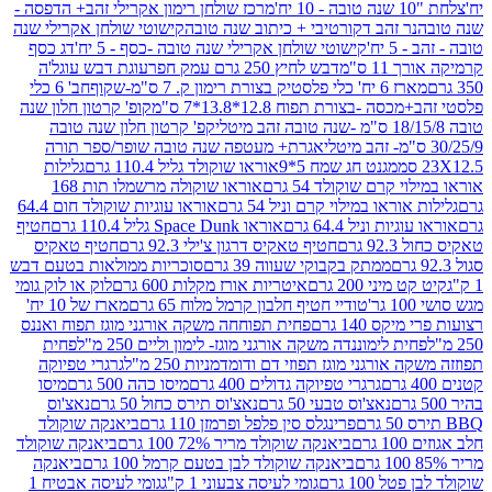
מרכז שולחן רימון אקרילי זהב+ הדפסה -
ר זהב דקורטיבי + כיתוב שנה טובה
קישוטי שולחן אקרילי שנה
יח'
קישוטי שולחן אקרילי שנה טובה -כסף - 5 יח'
דג כסף
 ס"מ
דבש לחיץ 250 גרם עמק חפר
עוגת דבש עוגל'ה
טיק בצורת רימון ק. 7 ס"מ-שקוף
חב' 6 כלי
 -בצורת תפוח 12.8*13.8*7 ס"מ
קופ' קרטון חלון שנה
קפ' קרטון חלון שנה טובה
אגרת+ מעטפה שנה טובה שופר/ספר תורה
מגנט חג שמח 5*9
אוראו שוקולד גליל 110.4 גרם
גלילות
קרם שוקולד 54 גרם
אוראו שוקולה מרשמלו תות 168
ראו במילוי קרם וניל 54 גרם
אוראו עוגיות שוקולד חום 64.4
ת וניל 64.4 גרם
אוראו Space Dunk גליל 110.4 גרם
חטיף
גרם
חטיף טאקיס דרגון צ'ילי 92.3 גרם
חטיף טאקיס
ממתק בקבוקי שעווה 39 גרם
סוכריות ממולאות בטעם דבש
יני 200 גרם
איטריות אורז מקלות 600 גרם
לוק או לוק גומי
טודיי חטיף חלבון קרמל מלוח 65 גרם
מארז של 10 יח'
ס 140 גרם
פחית תפוחחה משקה אורגני מוגז תפוח ואננס
ת לימוננדה משקה אורגני מוגז- לימון וליים 250 מ"ל
פחית
אורגני מוגז תפוזי דם ודומדמניות 250 מ"ל
גרגרי טפיוקה
גרגרי טפיוקה גדולים 400 גרם
מיסו כהה 500 גרם
מיסו
נאצ'וס טבעי 50 גרם
נאצ'וס תירס כחול 50 גרם
נאצ'וס
פרינגלס סין פלפל ופרמזן 110 גרם
ביאנקה שוקולד
ם
ביאנקה שוקולד מריר 72% 100 גרם
ביאנקה שוקולד
ביאנקה שוקולד לבן בטעם קרמל 100 גרם
ביאנקה
100 גרם
גומי לעיסה צבעוני 1 ק"ג
גומי לעיסה אבטיח 1