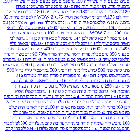
ת עשירייה 150 גרם
פס טעים בטעם אבטיח עשירייה 150
דפי מנטה תות אדום 0.6 גרם
לארבי מרשמלו אבטיח
מרשמלו לב 180ג'
לארבי מרשמלו פרח 180ג'
הריבו מרשמלו
הריבו מרשמלו אקזוטיק 175ג'
WOW Z קלסטרס פירות 85
 85 גרם
שוקולד Angel hair צמר גפן עם
טבלת שוקולד דובאי לבן 200 גרם
טבלת שוקולד דובאי
WOW Z רופ משפחתי פירות 100 גרם
מקל סבא צבעוני
 סבא כחול לבן 144 גרם
מקל סבא ורוד לבן 144 גרם
קלבי
ולד 40 גרם
גולון דיאג'סטיב תפוז 280ג'
גולון באטר פליי
ב 600 גרם
פולרטי חטיפי קרח 400 מ"ל ורוד
ממרח נוטלה
טבלת פררו רושר שוקולד מריר 70% 90 גרם
ביצת קינדר
60 גרם
מסטיק אגוגו בטעם פירות 40 יחידות 330 גרם
ריצ
טעם גבינה 91 גרם
מרשמלו כובע כחול לבן 500 גרם
מרשמלו
50 ג
מרשמלו מיני ורוד פיני 500 ג
מרשמלו גולף כחול 500
לף אדום 500 גרם
סוכריות סודה בצורת טטריס 216
סודה בצורת כלי עבודה 216 גרם
סוויטאנגו אבקה להכנת
סוויטאנגו ממתיק 700 גרם
סוכריות סודה בצורת
סוכריות סודה בצורת פיצה 180 גרם
מרשמלו חטיפי
ממרח תמרים 450 גרם קליית גת
שקית ההפתעות ממתקים
וני
טרנד לארבי מנגו וקשיו 28ג'
טרנד לארבי תות שלם מיובש
ד לארבי תות שלם מיובש שוקו 60ג'
טרנד לארבי תות שלם
6ג'
מארז ממתקים שקית הפתעה טסה
ג'מבו טורטילה
נת נאצ'ו 100 גרם
ג'מבו טורטילה צ'יפס בטעם ברביקיו
ית שימחת תורה בינונית
תערובת להכנת צ'ורוס 500ג'
פילסברי
 453 גרם
פילסברי ציפוי קרמל מלוח 453ג'
פילסברי קרם