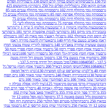
ביסקוויט לוטוס במילוי קרם לוטוס 150 גרם
גליליות וופלים
 גרם
גליליות וופלים וניל 250 גרם
היינץ מיוקטשופ 425
י מתקלף חיות 102 גרם
ממתק גומי מתקלף ענבים מנגו 85
י מתקלף אפרסק תפוז 85 גרם
ממתק גומי מתקלף ענבים 75
י מתקלף חיות 102 גרם
ממתק גומי מתקלף ענבים 75
י מתקלף אפרסק 75 גרם
ממתק גומי מתקלף ליצ'י 75
לוטיזן ביטקוין 1 ק"ג
מטבעות מולטיזן 5 ש"ח 1 ק"ג
הרשי
 מיקס 181 גרם
הרשי לבבות אקסטרה קרימי 181 גרם
הרשי
שוקולד 102 גרם
ג'ולי ראנצ'ר גומי מארז לב 107 גרם
נודלס
בטעם עוף חריף 140 גרם
אטריות להכנה מהירה ראמן
שחורה צאצ'רוני 140 גרם
צופה לקריץ שטוח צבעוני חמוץ
מץ חומץ ספריי רימון 50 גרם
עיד אומץ חומץ ספריי מטף 50
 חומץ סוכריה+גלי חמוץ 50 גרם
פררו רושר 100ג'
בוטן רביולי
ף אורז בטעם צ'לי 120 גרם
סוכ' מנטוס רול יחידה מנטה
סוכ' מנטוס רול יחידה פירות 37.5ג' -
72901
חטיפי חומוס דבאייל 200 גרם
עיד אומץ חומץ טריפל ג'ל
ברגן שוקוצ'יפס ש.לבן חמוציות 130ג'
ברגן רויאל חמאה
בונבוניירה רפאלו 240 גרם
קנדי שוגר סאוור 100 גרם תפוח
וור 100 גרם תפוח
קנדי שוגר סאוור 100 גרם
 מרסי פטיטס מיניאטור 125ג'
עיד לקקן אסלה טבילה +
לקקן פח אשפה טבילה +אבקה 40 גרם
ד"ר פפר קרם תות
 פפר קרם סודה 355 מ"ל
סאוור פאצ' פטל שקית 102
יל בטעם פאנטה 37.5 גרם
וופל ג'נסן-וופל טוסט 12 יח'
בקרסלנד-סטרופ וופל הולנדי 250 גרם
תחנת רוח וופל
קינדר שוקו בונס קריספי 67.2 גרם
גומי ענקי