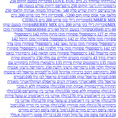
2 גרם I LOVE YOU
סוכריות בטעם קוקוס 250
ינגר קוקוס 250 גרם
צ'יפס ירקות שורש בטטה 40ג
רקות שורש סלק 40ג' -אורגני
הל משקה אנרגיה קלאסי 250
 שוקו חום 200ג'- K
סוכריות ג'ילי בוני פרוט 200 גרם
SUM
סוכריות ג'ילי בוני פרוט 200 גרם CITRUS
ילי בוני פרוט 200 גרם BERRY MIX
פופקורן בטעם שוקו
פופקורן בטעם קרמל 60 גרם OISHI
פופפולי פופקורן מוכן
פופפולי פופקורן מוכן מתוק מלוח 142 גרם
פופפולי
פלפל מלח ים 142 גרם
פופפולי פופקורן מוכן קרמל 142
ופקורן מוכן גבינה נאצו 142 גרם
פופפולי פופקורן מוכן צדר
פופפולי פופקורן מוכן צדר חלפיניו 142 גרם
פופפולי פופקורן
גרם
פופפולי פופקורן מוכן חמאה 142 גרם
קינדר בואנו
ם
גונץ בוטנים קלויים עם מלח 150 גר'
מנטוס שקית
מנטוס שקית פירות 135 גרם
מארז מקלות ביסקוויט עם
גרם
זריפה גרעיני דלעת 250 גרם
זריפה גרעיני אבטיח
ט רוטב ברביקיו אורגינל 510 מ"ל
פבורס טראפל לבן פיסטוק
טראפל שוקו 100ג'
פבורס טראפל לבן וניל 100ג'
פבורס
ג'
אנרג'י מאגדת דגנים טראפלס ושוקולד
אנרג'י מאגדת
ר
נסקוויק אבקת תות 350ג'
גולון טוסטדה ללא ת.סוכר
וסטדה ללא סוכר 350ג'
גולון אורגני ביו שוקוצ'יפס 150ג'
גולון
אג'סטיב צ'יה 270ג'
גולון אורגני ביו דיאג'סטיב ש.שועל פירות
אורגני ביו דיאג'סטיב ש.שועל שוקו 270ג'
גולון אורגני ביו
גולון מגה סנדוויץ' 250ג'
גולון אורגני ביו מריה 350ג'
סוכ'
ברים מוזרים 120ג'
סוכ' צ'ופה צ'ופס דברים מוזרים
צופס סוכ על מקל חמוץ 120ג'
ברילה פסטו ריקוטה א.מלך