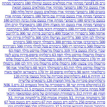
וצ'י ממתקי אורז ממולאים בטעם שוקולד 180 גרם
מוצ'י ממתק
180 גרם
מוצ'י ממתקי אורז ממולאים בטעם חמאת
מוצ'י ממתקי אורז ממולאים בטעם קרמל מלוח 180
תק אורז בטעם פנקייק עם מייפל 180 גרם
מוצ'י ממתק אורז
18 גרם
מוצ'י ממתק אורז בטעם עוגת גבינה ותותים 180
תק אורז בטעם תה מאצ'ה וחלב 180 גרם
אמיצ'לי קרם חלב
סוכריות 100 גרם
ממרח דובאי פטל חלבי 500 גרם
קרמבה
פרורי קראמבל 400 גרם
רוטב פירות יער 300 מ"ל
רוטב
 300 מ"ל
רוטב נוצ'יטלו חלבי 300 מ"ל
מלית פירות יער
דבן אמרנה בסירופ 300 גרם
מילוי קינמון 500 גרם
קרם
קרמו ריו 500 גרם
קרם פטל למילוי מקרון 500 ג'
סניידרס
טעם צ'דר 319 גרם
מלו מרשמלו טוויסט מילוי תפוח 63
לו טוויסט מילוי תפוז 63 גרם
לקקן פיןפופ-פירות צובע לשון
מרשמלו גלידה 100 גרם
מרשמלו גלידה 25 גרם
מלו פלוס
עוני 100 גרם
מלו פלוס מרשמלו מיני ורוד לבן 100 גרם
מלו
 מילוי תות 63 גרם
שוקולד דובאי 60 גרם
לואקר אגוז 90
ו 90 גרם
לקקן פיןפופ 10 יח' 170 גרם
אוראו קלאסי מארז
לוקיטוס סוכריות על מקל בטעמי פירות 120
סוכריות על מקל חמוצות 120 גרם
מארס שלישייה
פירות יער 38 גרם
סוכריה על מקל בטעמים 22 גרם
NIK L
מסטיק חמישיות בטעמים 21.5 גרם
מסטיק
מזוודת הממתקים של מקס וטסה
מאפין דובאי
יה XL מסטיק אבטיח 250 מ"ל
משקה אנרגיה XL
2 מ"ל
גם דיפ בטעם תות 67 גרם
גם דיפ בטעם פטל 67
ס ריינבואו פירות 37.5 גרם
טובלרון חלב 360ג'
לקריץ ונקו