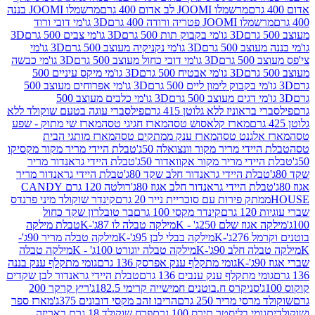
מרשמלו JOOMI לב אדום 400 גרם
מרשמלו JOOMI בננה
JOOM פטריה ורודה 400 גרם
3D גו'מי דובי ורוד
3D גו'מי בקבוק תות 500 גרם
3D גו'מי צבים 500 גרם
3D
 500 גרם
3D גו'מי נקניקיה מעוצב 500 גרם
3D גו'מי
גרם
3D גו'מי דובי כחול מעוצב 500 גרם
3D גו'מי כבשה
3D גו'מי אבטיח 500 גרם
3D גו'מי מיקס עיניים 500
3D גו'מי אפרוחים מעוצב 500
3D גו'מי כלבים מעוצב 500
ראוניז ללא גלוטן 415 גרם
פילסברי עוגה בטעם שוקולד ללא
מארז קלאסוש טסה
מארז חגיגי טסה
מארז שי מתוק - שפע
אלגנט טסה
מארז ענק ממתקים טסה
מארז מותגי הבית
ידי מריר מקור וונצואלה 50ג'
טבלת היידי מריר מקור מקסיקו
ידי מריר מקור אקוואדור 50ג'
טבלת היידי גראנדור מריר
לת היידי גראנדור חלב שקד 80ג'
טבלת היידי גראנדור מריר
ת היידי גראנדור חלב אגוז 80ג'
רולטה 120 גרם CANDY
תק פירות עם סוכריית נייר 20 גרם
קינדר שוקולד מיני פרנדס
רם
קינדר מקסי 100 גרם
בר טובלרון שקד כחול
וז שלם 250ג' - K
מילקה טבלה לו 87ג'-K
טבלת מילקה
2ג'-K
מילקה בבלי לבן 95ג'-K
מילקה טבלה מריר 90ג'-
חלב 90ג'-K
מילקה טבלה יוגורט 100ג' - K
מילקה טבלה
גומי מתקלף ענק אפרסק 136 גרם
גומי מתקלף ענק בננה
י מתקלף ענק ענבים 136 גרם
טבלת היידי גראנדור לבן שקדים
סניקרס ח.בוטנים חמישייה קרימי 182.5ג'
ריץ קרקר 200
סי מריר 250 גרם
הריבו זהב מקסי דובונים 375ג'
מארז ספר
ומי בליסטר תירס 100 גרם
פרח שוקולד 18 גרם באריזה