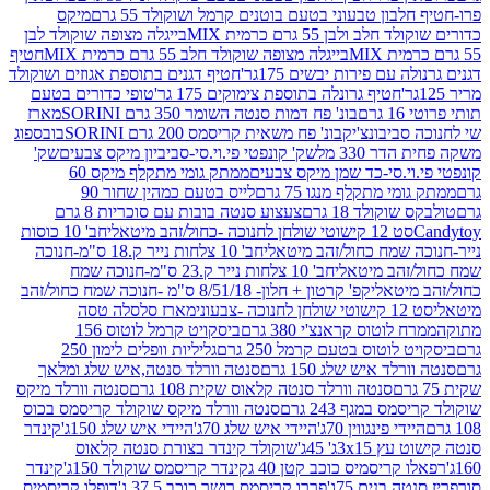
בון טבעוני בטעם בוטנים קרמל ושוקולד 55 גרם
מיקס
 ולבן 55 גרם כרמית MIX
בייגלה מצופה שוקולד לבן
בייגלה מצופה שוקולד חלב 55 גרם כרמית MIX
חטיף
עם פירות יבשים 175גר'
חטיף דגנים בתוספת אגוזים ושוקולד
חטיף גרונלה בתוספת צימוקים 175 גר'
טופי כדורים בטעם
ם
בונ' פח דמות סנטה השומר 350 גרם SORINI
מארז
ביבונצ'יק
בונ' פח משאית קריסמס 200 גרם SORINI
בובספוג
 330 מל
שק' קונפטי פי.וי.סי-סביביון מיקס צבעים
שק'
וי.סי-כד שמן מיקס צבעים
ממתק גומי מתקלף מיקס 60
י מתקלף מנגו 75 גרם
לייס בטעם כמהין שחור 90
קולד 18 גרם
צעצוע סנטה בובות עם סוכריות 8 גרם
1 קישוטי שולחן לחנוכה -כחול/זהב מיטאלי
חב' 10 כוסות
 שמח כחול/זהב מיטאלי
חב' 10 צלחות נייר ק.18 ס"מ-חנוכה
הב מיטאלי
חב' 10 צלחות נייר ק.23 ס"מ-חנוכה שמח
יטאלי
קפ' קרטון + חלון- 8/51/18 ס"מ -חנוכה שמח כחול/זהב
עוני
מארז סלסלה טסה
לוטוס קראנצ'י 380 גרם
ביסקויט קרמל לוטוס 156
לוטוס בטעם קרמל 250 גרם
גליליות וופלים לימון 250
ד איש שלג 150 גרם
סנטה וורלד סנטה,איש שלג ומלאך
סנטה וורלד סנטה קלאוס שקית 108 גרם
סנטה וורלד מיקס
 במגף 243 גרם
סנטה וורלד מיקס שוקולד קריסמס בכוס
י פינגווין 70ג'
היידי איש שלג 70ג'
היידי איש שלג 150ג'
קינדר
3xג' 45ג'
שוקולד קינדר בצורת סנטה קלאוס
קריסמיס כוכב קטן 40 ג
קינדר קריסמס שוקולד 150ג'
קינדר
בנים 75ג'
פררו קריסמס רושר כוכב 37.5 ג'
דופלו קריסמיס