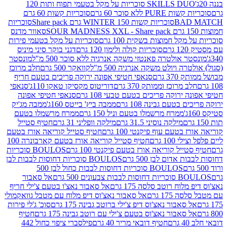
SKILLS DUO סוכריות על מקל בטעמי תפוח ותות 120
P ללא סוכר 60 גרם
סוכריות קשות 60 גרם
BAD
סוכריות קשות WINTER 150 גרם Share pack
סוכריות
סאוור מדנס
קל חמוצות בשקית 100 גרם
סוכריות על מקל בטעמי פירות
סוכריות קולה ולימון 120 גרם
דגני בוקר סיני מיניס
 אולטרה פאנטזי משקה אנרגיה ללא סוכר 500 מ"ל
מונסטר
ה ויולט משקה אנרגיה 500 מ"ל
קוואקר 500 גרם
חלב מרוכז
3 גרם
סנאפי חטיפי אפונה ירוקה פריכים בטעם חריף
 מרוכז וממותק 370 גרם
דוריטוס מקסיקן טאקו 110ג'
סנאפי
ירוקה פריכים בטעם טבעי 108 גרם
סנאפי חטיפי אפונה
בטעם גבינה 108 גרם
ממבה ביץ' בייטס 160ג'
ממבה מג'יק
ממרח מרשמלו בטעם וניל 150 גרם
ממרח מרשמלו בטעם
מילקה נוסיני 31.5 גרם
מילקה וופליני 31 גרם
חטיף סטייל
בטעם עוף פיקנטי 100 גרם
חטיף סטייל קוריאה אורז בטעם
100 גרם
חטיף סטייל קוריאה אורז בטעם קארבונרה 100
יל קוריאה אורז בטעם פיקנטי 100 גרם
BOULOS סוכריות
אדום לבן 500 גרם
BOULOS סוכריות דחוסות לבבות לבן
BOULOS סוכריות דחוסות לבבות כחול לבן 500
 צבעונים 500 גרם
אל סאבור
וח רוטב סלסה 175 גרם
אל סאבור נאצ'ו בטעם צ'ילי חריף
175 גרם
אל סאבור נאצ'וס דיפ מלוח עם מטבל גוואקמולי
סאבור נאצ'וס דיפ צ'ילי ברוטב גבינה 175 גרם
סוכ' ג'לי פירות
סאבור נאצ'וס בטעם צ'ילי עם רוטב גבינה 175 גרם
חטיף
חטיף דובאי מריר 40 גרם
פילסברי ציפוי כחול 442