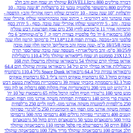
80 גרם
ROVELLI שוקולד חג שמח חום זהב חלב
שופר פלסטיק טבעי 22 ס"מ
צלחת "8 שנה טובה - 10
מרכז שולחן רימון אקרילי זהב+ הדפסה -
ר זהב דקורטיבי + כיתוב שנה טובה
קישוטי שולחן אקרילי שנה
יח'
קישוטי שולחן אקרילי שנה טובה -כסף - 5 יח'
דג כסף
 ס"מ
דבש לחיץ 250 גרם עמק חפר
עוגת דבש עוגל'ה
טיק בצורת רימון ק. 7 ס"מ-שקוף
חב' 6 כלי
 -בצורת תפוח 12.8*13.8*7 ס"מ
קופ' קרטון חלון שנה
קפ' קרטון חלון שנה טובה
אגרת+ מעטפה שנה טובה שופר/ספר תורה
מגנט חג שמח 5*9
אוראו שוקולד גליל 110.4 גרם
גלילות
קרם שוקולד 54 גרם
אוראו שוקולה מרשמלו תות 168
ראו במילוי קרם וניל 54 גרם
אוראו עוגיות שוקולד חום 64.4
ת וניל 64.4 גרם
אוראו Space Dunk גליל 110.4 גרם
חטיף
גרם
חטיף טאקיס דרגון צ'ילי 92.3 גרם
חטיף טאקיס
ממתק בקבוקי שעווה 39 גרם
סוכריות ממולאות בטעם דבש
יני 200 גרם
איטריות אורז מקלות 600 גרם
לוק או לוק גומי
טודיי חטיף חלבון קרמל מלוח 65 גרם
מארז של 10 יח'
ס 140 גרם
פחית תפוחחה משקה אורגני מוגז תפוח ואננס
ת לימוננדה משקה אורגני מוגז- לימון וליים 250 מ"ל
פחית
אורגני מוגז תפוזי דם ודומדמניות 250 מ"ל
גרגרי טפיוקה
גרגרי טפיוקה גדולים 400 גרם
מיסו כהה 500 גרם
מיסו
נאצ'וס טבעי 50 גרם
נאצ'וס תירס כחול 50 גרם
נאצ'וס
פרינגלס סין פלפל ופרמזן 110 גרם
ביאנקה שוקולד
ם
ביאנקה שוקולד מריר 72% 100 גרם
ביאנקה שוקולד