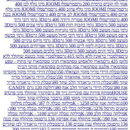
 כרמית 200 גרם
מרשמלו JOOMI מיני גולף לבן 400
400 גרם
מרשמלו JOOMI מיני גולף
מרשמלו JOOMI לב אדום 400 גרם
מרשמלו JOOMI בננה
JOOM פטריה ורודה 400 גרם
3D גו'מי דובי ורוד
3D גו'מי בקבוק תות 500 גרם
3D גו'מי צבים 500 גרם
3D
 500 גרם
3D גו'מי נקניקיה מעוצב 500 גרם
3D גו'מי
גרם
3D גו'מי דובי כחול מעוצב 500 גרם
3D גו'מי כבשה
3D גו'מי אבטיח 500 גרם
3D גו'מי מיקס עיניים 500
3D גו'מי אפרוחים מעוצב 500
3D גו'מי כלבים מעוצב 500
ראוניז ללא גלוטן 415 גרם
פילסברי עוגה בטעם שוקולד ללא
מארז קלאסוש טסה
מארז חגיגי טסה
מארז שי מתוק - שפע
אלגנט טסה
מארז ענק ממתקים טסה
מארז מותגי הבית
ידי מריר מקור וונצואלה 50ג'
טבלת היידי מריר מקור מקסיקו
ידי מריר מקור אקוואדור 50ג'
טבלת היידי גראנדור מריר
לת היידי גראנדור חלב שקד 80ג'
טבלת היידי גראנדור מריר
ת היידי גראנדור חלב אגוז 80ג'
רולטה 120 גרם CANDY
תק פירות עם סוכריית נייר 20 גרם
קינדר שוקולד מיני פרנדס
רם
קינדר מקסי 100 גרם
בר טובלרון שקד כחול
וז שלם 250ג' - K
מילקה טבלה לו 87ג'-K
טבלת מילקה
2ג'-K
מילקה בבלי לבן 95ג'-K
מילקה טבלה מריר 90ג'-
חלב 90ג'-K
מילקה טבלה יוגורט 100ג' - K
מילקה טבלה
גומי מתקלף ענק אפרסק 136 גרם
גומי מתקלף ענק בננה
י מתקלף ענק ענבים 136 גרם
טבלת היידי גראנדור לבן שקדים
סניקרס ח.בוטנים חמישייה קרימי 182.5ג'
ריץ קרקר 200