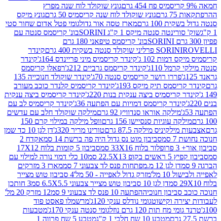
גונץ שוקולד לוח שנה מפרץ
גרם
גונץ שוקולד לוח שנה קריסמיס 50 גרם
גונץ מיקס
ת 100 גרם
מארז טסה אור גדול
גומי פטל אדום שחור סטי
רינטה סנטה מיקס 1 ק"ג SORINI
בונ' קריסמס סנטה עם
בונ' קריסמס טיפאני 180 גרם
גרם
SORINI
קינדר
דמות 102 ג'
קינדר קריסמיס מיני פריינדס 164ג'
קינדר
מל 110ג'
קינדר קריסמס גרביים 212ג'
רפאלו קריסמס
פררו רושר קריסמיס סנטה 70ג'
קינדר שוקולד חנוכייה 135
יסמס תיק מיקס 193ג'
קינדר קריסמיס קלנדר כוכב מעורב
 קריסמיס ביצה ענקית בנות 220ג'
קינדר קריסמיס ביצה ענקית
ינדר קריסמס דמויות עם הפתעה 36ג'
קינדר קריסמיס לב עם
מילקה אוראו סנדוויץ 92 גרם
מילקה שוקולד חלב עם עדשים
קה עוגיות סנסיישן 156 גרם
וופל מילקה במילוי קרם 150
לקיניס מילקה 87.5 גרם
טורינו מריר 320ג'
דן לגן 10 כד שמן
 סמ
סביבון מוט נס גדול היה פה ברשת 14 סמ
אקדח 2
33 סמ
סביבון 5 קומות בלוח 17X12
ופ 22.5X13 סמ
10 כלי דמוי נורה למילוי עם
דן לגן 12 מ.מפתחות פנס לד צבעוני 7 סמ
מארז 3 מזרקים
10 מל'
מזרק גדול לאפייה - 50 מל'
4 סביבון טוש מצייר
דן לגן 10 סביבון טוש מצייר צבעוני 6.5X5.5 סמ
3 חותכן
סביבון חנוכיה
הפתעה 10 פנס לד צבעוני 9 סמ
12 מזרק 20 מל'
ירה וקישוט
גומי נודלס ענקי 120ג'
מרשמלו פאסט פוד
 מח תות 120 גרם נוזל
גומי סנטה ענקי 170ג'
מטבעות
מטבע 10 שח חלבי 1 ק"ג
מטבע 5 שח פרווה 1