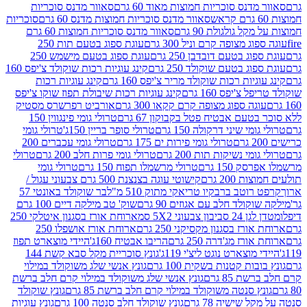
נס סוכריות חמוצות מאוד 60 גרם
סאוור מדנס סוכריות
סאוור מדנס סוכריות חמוצות מדנס 60 גרם
סוכריות
 גולגולת 90 גרם
סאוור מדנס סוכריות חמוצות 60 גרם
 מצופה קרם וניל 300 גרם
עוגת ספוג בטעם תות 250
 בטעם דובדבן 250 גרם
עוגת ספוג בטעם מישמש 250
ג בטעם שוקולד 250 גרם
קינג עוגיות רכות שוקולד צ'יפס 160
יות רכות שוקולד מריר צ'יפס 160 גרם
קינג עוגיות רכות
'יפס 160 גרם
קינג עוגיות רכות שיבולת תפוז שוקו צ'יפס
ה ספוג מצופה קרם קקאו 300 גרם
אורביט רפרשרס מסטיק
עם אבטיח פטל בקבוקון 67 גרם
טרולי גומי פינגווין 150
י שיני דרקולה 150 גרם
טרולי סופר בריין 150ג'
טרולי גומי
טרולי גומי פירות ים 175 גרם
טרולי גומי עכברים 200
י נשיקות תות 200 גרם
טרולי גומי פרות חלב 200 גרם
טרולי
150 גרם
טרולי מרשמלו תפוח 150 גרם
טרולי גומי
200 גרם
קישוטי עוגה בצנצנת 500 גרם צבעוני עגול /
טב ברבקיו טריאקי מתוק 510 מ"ל
בר שוקולד באונטי 57
ולד חלב עם אגוזים 90 גרם
שוק' טב מילקה דיים 100 גרם
יבון צבעוני 5X2 סמ
ארוחת אורז בסגנון איטלקי 250
ז בסגנון מקסיקני 250 גרם
ארוחת אורז אושפלו 250
ז מג'דרה 250 גרם
הריבו אבטיח 160ג'
היידי מוצארט תפוז
וצארט נוגט ליצ'י 119ג'
גונץ סוכריית מקל סבא קשת 144
ת קטנות בשקית 100 גרם
גונץ אנשי שלג משוקולד במילוי
85 גרם
גונץ אנשי שלג משוקולד במילוי קרם חלב ברשת
 סנטה משוקולד במילוי קרם חלב ברשת 85 גרם
גונץ שוקולד
שישיה 78 גרם
גונץ שוקולד חלב סנטה 100 גרם
גונץ עוגיות