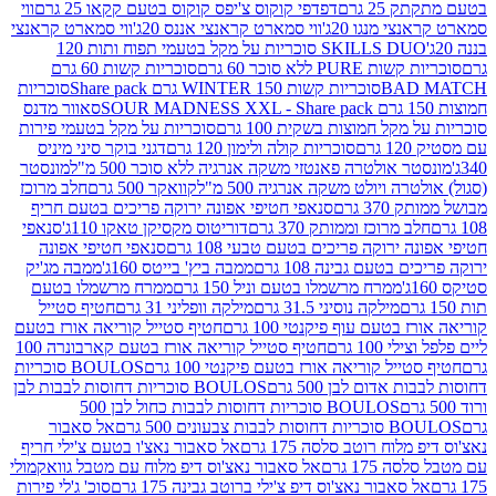
2 גרם
דפדפי קוקוס צ'יפס קוקוס בטעם קקאו 25 גרם
ווי
 מנגו 20ג'
ווי סמארט קראנצי אננס 20ג'
ווי סמארט קראנצי
SKILLS DUO סוכריות על מקל בטעמי תפוח ותות 120
P ללא סוכר 60 גרם
סוכריות קשות 60 גרם
BAD
סוכריות קשות WINTER 150 גרם Share pack
סוכריות
סאוור מדנס
קל חמוצות בשקית 100 גרם
סוכריות על מקל בטעמי פירות
סוכריות קולה ולימון 120 גרם
דגני בוקר סיני מיניס
 אולטרה פאנטזי משקה אנרגיה ללא סוכר 500 מ"ל
מונסטר
ה ויולט משקה אנרגיה 500 מ"ל
קוואקר 500 גרם
חלב מרוכז
3 גרם
סנאפי חטיפי אפונה ירוקה פריכים בטעם חריף
 מרוכז וממותק 370 גרם
דוריטוס מקסיקן טאקו 110ג'
סנאפי
ירוקה פריכים בטעם טבעי 108 גרם
סנאפי חטיפי אפונה
בטעם גבינה 108 גרם
ממבה ביץ' בייטס 160ג'
ממבה מג'יק
ממרח מרשמלו בטעם וניל 150 גרם
ממרח מרשמלו בטעם
מילקה נוסיני 31.5 גרם
מילקה וופליני 31 גרם
חטיף סטייל
בטעם עוף פיקנטי 100 גרם
חטיף סטייל קוריאה אורז בטעם
100 גרם
חטיף סטייל קוריאה אורז בטעם קארבונרה 100
יל קוריאה אורז בטעם פיקנטי 100 גרם
BOULOS סוכריות
אדום לבן 500 גרם
BOULOS סוכריות דחוסות לבבות לבן
BOULOS סוכריות דחוסות לבבות כחול לבן 500
 צבעונים 500 גרם
אל סאבור
וח רוטב סלסה 175 גרם
אל סאבור נאצ'ו בטעם צ'ילי חריף
175 גרם
אל סאבור נאצ'וס דיפ מלוח עם מטבל גוואקמולי
סאבור נאצ'וס דיפ צ'ילי ברוטב גבינה 175 גרם
סוכ' ג'לי פירות