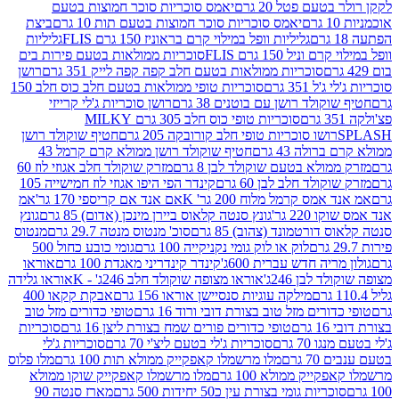
עם פטל 20 גרם
יאמס סוכריות סוכר חמוצות בטעם
יאמס סוכריות סוכר חמוצות בטעם תות 10 גרם
ביצת
גליליות וופל במילוי קרם בראוניז 150 גרם FLIS
גליליות
יל 150 גרם FLIS
סוכריות ממולאות בטעם פירות בים
סוכריות ממולאות בטעם חלב קפה קפה לייק 351 גרם
רושן
351 גרם
סוכריות טופי ממולאות בטעם חלב כוס חלב 150
ולד רושן עם בוטנים 38 גרם
רושן סוכריות ג'לי קרייזי
סוכריות טופי כוס חלב 305 גרם MILKY
ושו סוכריות טופי חלב קורובקה 205 גרם
חטיף שוקולד רושן
לה 43 גרם
חטיף שוקולד רושן ממולא קרם קרמל 43
ולא בטעם שוקולד לבן 8 גרם
מזרק שוקולד חלב אגוזי לוז 60
לד חלב לבן 60 גרם
קינדר הפי היפו אגוזי לוז חמישייה 105
ס קרמל מלוח 200 גר' K
אם אנד אם קריספי 170 גר'
אמ
2 גר'
גונץ סנטה קלאוס ביירן מינכן (אדום) 85 גרם
גונץ
ורטמונד (צהוב) 85 גרם
סוכ' מנטוס מנטה 29.7 גרם
מנטוס
לוק או לוק גומי נקניקייה 100 גרם
גומי כובע כחול 500
יה חדש עברית 600ג'
קינדר קינדריני מאגדת 100 גרם
אוראו
לבן 246ג'
אוראו מצופה שוקולד חלב 246ג' - K
אוראו גלידה
מילקה עוגיות סנסיישן אוראו 156 גרם
אבקת קקאו 400
רים מזל טוב בצורת דובי ורוד 16 גרם
טופי כדורים מזל טוב
ם
טופי כדורים פורים שמח בצורת ליצן 16 גרם
סוכריות
70 גרם
סוכריות ג'לי בטעם ליצ'י 70 גרם
סוכריות ג'לי
גרם
מלו מרשמלו קאפקייק ממולא תות 100 גרם
מלו פלוס
יק ממולא 100 גרם
מלו מרשמלו קאפקייק שוקו ממולא
יות גומי בצורת עין כ50 יחידות 500 גרם
מארז סנטה 90