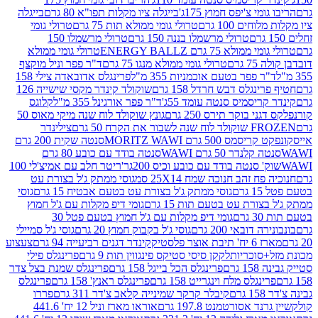
י צ'יפס חמוץ 175ג'
בייגלה ציו מקלות תפו"א 80 גרם
בייגלה
ים 100 גרם
טרולי גומי ממולא תות 75 גרם
טרולי גומי
טרולי מרשמלו בננה 150 גרם
טרולי מרשמלו 150
לא 75 גרם ENERGY BALLZ
טרולי גומי ממולא
גרם
טרולי גומי ממולא מנגו 75 גרם
ד"ר פפר וניל מוקצף
 פפר בטעם אוכמניות 355 מ"ל
פרינגלס אדובאדה צילי 158
נגלס דבש חרדל 158 גרם
שוקולד קינדר מקסי שישייה 126
ריסמיס סנטה עומד 55ג'
ד"ר פפר אורגינל 355 מ"ל
קלוגס
 בוקר תירס 250 גרם
גונץ שוקולד לוח שנה מיקי מאוס 50
 את הקרח 50 גרם
צילינדר
50 גרם MORITZ WAWI
סנטה שקית 200 גרם
לנדר 50 גרם WAWI
סנטה בודד עם כובע 80 גרם
 סנטה בודד עם כובע וכיס 200גר'
ריטר חלב עם אמיצ'לי 100
 זהב חנוכה שמח 25X14 סמ
גוסי ממתק ג'ל בצורת עט
ם
גוסי ממתק ג'ל בצורת עט בטעם אבטיח 15 גרם
גוסי
ורת עט בטעם תות 15 גרם
גומי דיפ מקלות עם ג'ל חמוץ
ם
גומי דיפ מקלות עם ג'ל חמוץ בטעם פטל 30
דובאי 200 גרם
גוסי ג'ל בקבוק חמוץ 20 גרם
גוסי ג'ל סמיילי
וצר פלסטיק
קינדר דגנים רביעייה 94 גרם
צעצוע
סוכריות
לקקן סיסי סטיקס פינגווין תות 9 גרם
פרינגלס פילי
רם
פרינגלס הכל בייגל 158 גרם
פרינגלס שמנת בצל צדר
נגלס מלח וינגרייט 158 גרם
פרינגלס ראנץ' 158 גרם
פרינגלס
קיבלר קרקר שמינייה קלאב צ'דר 311 גרם
פררו
אסורטמנט 197.8 גרם
אוראו מארז וניל 12 יח' 441.6