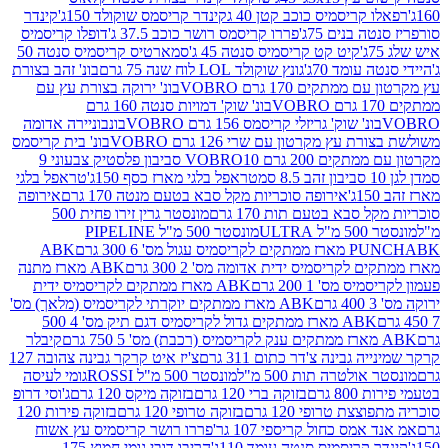
קריסמיס כוכב קטן 40 ג
קינדר קריסמס שוקולד 150ג'
קינדר
בנים 75ג'
פררו קריסמס רושר כוכב 37.5 ג'
דופלו קריסמיס
קיט קט קריסמיס סנטה 45 ג'
סמארטיס קריסמיס סנטה 50
עומד 70ג'
גונץ שוקולד LOL לוח שנה 75 גרם
בונ' זהב בצורת
תקים 170 גרם VOBRO
בונ' ירוקה בצורת עץ עם
בונ' שוק' דמויות סנטה 160 גרם
נ' שוק' גריזלי קריסמס 156 גרם VOBRO
בונבוניירה אדומה
עץ מקרטון עם שרי 126 גרם VOBRO
בונ' בית קריסמס
 200 גרם VOBRO
10 סביבון פלסטיק צבעוני 9
טראפל בלגי מארז כסף 150ג'
טראפל בלגי
אירופה סוכריות מקל סבא בטעם מנטה 170 גרם
אירופה
סבא בטעם תות 170 גרם
מונסטר גרין זירו פחית 500
ULT
מונסטר 500 מ"ל PIPELINE
ABK
PU
לקריסמיס ידית אדומה מס' 2 300 גרם
ABK מארז מתנה
מס' 1 200 גרם
ABK מארז ממתקים לקריסמיס ידית
ABK מארז ממתקים יוקרתי לקריסמיס (מלאך) מס'
ABK מארז ממתקים גדול לקריסמיס דגם תיק מס' 4 500
קיבלר
גבינה צ'דר כתום 311 גרם
צ'יז איט קרקר גבינה צהובה 127
ולטרה תות 500 מ"ל
מונסטר 500 מ"ל ROSSI
גומי לעיסה
 גרם
בזוקה ברי 120 גרם
בזוקה מיקס 120 גרם
ג'וסי דרופ
ת טרופי 120 גרם
בזוקה טרופי 120 גרם
בזוקה פירות 120
מס כחול קריספי 107 גר'
פררו רושר קריסמיס עץ אשוח
קריסמיס סנטה עומד 110ג'
הריבו דובי גומי חמוץ 175