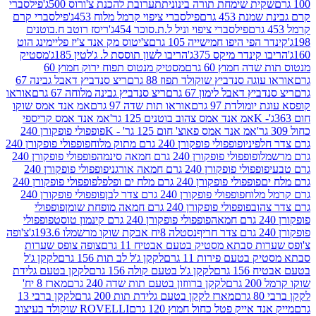
ית שימחת תורה בינונית
תערובת להכנת צ'ורוס 500ג'
פילסברי
 453 גרם
פילסברי ציפוי קרמל מלוח 453ג'
פילסברי קרם
פילסברי ציפוי וניל ל.ת.סוכר 454ג'
ריסז רוטב ח.בוטנים
פי היפו חמישייה 105 גרם
צ'יטוס מק אנד צ'יז פליימינג הוט
ינדר מיקס 375ג'
הריבו לשון תוססת ל. ג'לטין 185ג'
מסטיק
ה חמוץ 60 גרם
מסטיק מנטוס תפוח ירוק חמוץ 60
גה סנדביץ שוקולד תפוז 88 גרם
ריצ סנדביץ דאבל גבינה 67
ץ דאבל לימון 67 גרם
ריצ סנדביץ גבינה מלוחה 67 גרם
אוראו
מולדת 97 גרם
אוראו תות שדה 97 גרם
אמ אנד אמס שוקו
אמ אנד אמס צהוב בוטנים 125 גר'
אמ אנד אמס קריספי
אמ אנד אמס פאוצ' חום 125 גר' - K
פופפולי פופקורן 240
פיניו
פופפולי פופקורן 240 גרם מתוק מלוח
פופפולי פופקורן 240
ו
פופפולי פופקורן 240 גרם חמאה סינמה
פופפולי פופקורן 240
פולי פופקורן 240 גרם חמאה אורגני
פופפולי פופקורן 240
פופפולי פופקורן 240 גרם מלח ים ופלפל
פופפולי פופקורן 240
מלוח
פופפולי פופקורן 240 גרם צדר לבן
פופפולי פופקורן 240
וב
פופפולי פופקורן 240 גרם חמאה מופחת שומן
פופפולי
פופפולי פופקורן 240 גרם קינמון טוסט
פופפולי
נסטלה 8יח אבקת שוקו מרשמלו 193.6ג'
צ'ופה
 סבתא מסטיק בטעם אבטיח 11 גרם
צופה צופס שערות
בטעם פירות 11 גרם
לקקן ג'ל לב תות 156 גרם
לקקן ג'ל
 גרם
לקקן ג'ל בטעם קולה 156 גרם
לקקן בטעם גלידת
ם
לקקן ברווזון בטעם תות שדה 240 גרם
מארז 8 יח'
מארז לקקן בטעם גלידת תות 200 גרם
לקקן ברבי 13
 אייק פטל כחול חמוץ 120 גרם
ROVELLI שוקולד בעיצוב