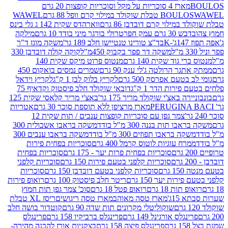
מארז 4 סוכריות על מקל וסוכריות קופצות 20 גרם
WAWEL
BOULO
במילוי קרם דובדבן 86 גרם
ווארהדס שקית 142 ג גלי בינס
בש 30 גרם עמק חפר
טרולי בורגר מיני בודד 10 גרם
מילקה
K
בד"צ טורינו טנטיישן חלב 189 גר'
משקה מוגז ד"ר
משקה דר פפר בקבוק 450מ"ל
קוקה קולה דובדבן 330
 גוד שקית 140 גרם
מנטוס פרוט מיקס שקית 140
ר הרולטה ג'לי ענק 90 גרם
שמרים נמסים בואקום 450
בטעם אפרסק 500 גרם
לקריץ בלוק לבן 1 ק"ג
לקריץ וידאל
ירות הדר 1 ק"ג
דובאי שוקולד חלב פיסטוק וקדאיף 75
ה באצ'י שוקולד מריר 175 גר'
באצ'י מריר קלאסי שקית 125
מארז מרציפן ללא תוספת סוכר 30 גרם
אטריות
צמר גפן עם סוכריות קופצות ענבים / תות שקית 12
 תות בננה 300 מ"ל בודד
משקה בראבו אשכולית 300
ה בראבו תפוזים 300 מ"ל בודד
משקה בראבו ענבים 300
רח עוגיות לוטוס קרמל 400 גרם
סוכריות בפחית פירות
סוכריות בפחית פרות יער - 175 גרם
סוכריות בפחית
סוכריות קלפני בטעם פירות 150 גרם
סוכריות קלפני
גרם
סוכריות קלפני בטעם דובדבן 150 גרם
סוכריות
רות יער 150 גרם
ריטר חלב פיסטוק 100 גרם
רואופ פירות
תות 18 גרם
רואופ פטל 18 גרם
סוכ' צמר גפן תות חמוץ
1ג'
מארז טסה מאוהב
מארז טסה ריגושים
ריסז XL טבלת
שוקוליטלי מקרונים תות שדה 90 גרם
קוטדור בושה חלב
גלס אורגינל 149 גרם
פרינגלס ברביקיו 158 גרם
פרינגלס
פרינגלס פיצה 158 גרם
בצקניות אורז להכנה מהירה-