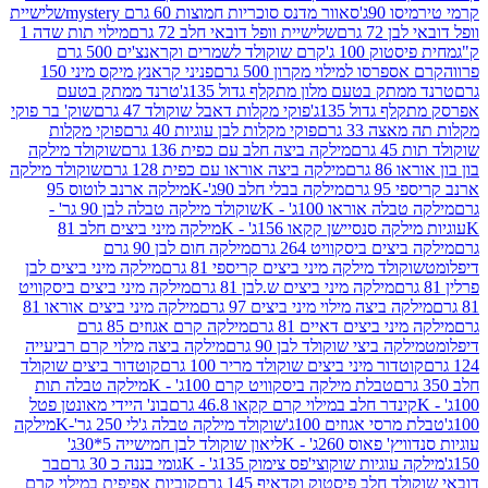
90ג'
סאוור מדנס סוכריות חמוצות 60 גרם mystery
שלישיית
7 גרם
שלישיית וופל דובאי חלב 72 גרם
מילוי תות שדה 1
ק 100 ג'
קרם שוקולד לשמרים וקראנצ'ים 500 גרם
רסו למילוי מקרון 500 גרם
פניני קראנץ מיקס מיני 150
תק בטעם מלון מתקלף גדול 135ג'
טרנד ממתק בטעם
גדול 135ג'
פוקי מקלות דאבל שוקולד 47 גרם
שוק' בר פוקי
 33 גרם
פוקי מקלות לבן עוגיות 40 גרם
פוקי מקלות
רם
מילקה ביצה חלב עם כפית 136 גרם
שוקולד מילקה
 גרם
מילקה ביצה אוראו עם כפית 128 גרם
שוקולד מילקה
גרם
מילקה בבלי חלב 90ג'-K
מילקה ארנב לוטוס 95
ה אוראו 100ג' - K
שוקולד מילקה טבלה לבן 90 גר' -
ה סנסיישן קקאו 156ג' - K
מילקה מיני ביצים חלב 81
ים ביסקוויט 264 גרם
מילקה חום לבן 90 גרם
ולד מילקה מיני ביצים קריספי 81 גרם
מילקה מיני ביצים לבן
מילקה מיני ביצים ש.לבן 81 גרם
מילקה מיני ביצים ביסקוויט
 ביצה מילוי מיני ביצים 97 גרם
מילקה מיני ביצים אוראו 81
י ביצים דאיים 81 גרם
מילקה קרם אגוזים 85 גרם
קה ביצי שוקולד לבן 90 גרם
מילקה ביצה מילוי קרם רביעייה
דור מיני ביצים שוקולד מריר 100 גרם
קוטדור ביצים שוקולד
טבלת מילקה ביסקוויט קרם 100ג' - K
מילקה טבלה תות
נדר חלב במילוי קרם קקאו 46.8 גרם
בונ' היידי מאונטן פטל
סי אגוזים 100ג'
שוקולד מילקה טבלה ג'לי 250 גר'-K
מילקה
פאוס 260ג' - K
ליאון שוקולד לבן חמישייה 5*30ג'
וגיות שוקוצי'פס צימוק 135ג' - K
גומי בננה כ 30 גרם
בר
 חלב פיסטוק וקדאיף 145 גרם
קוביות אפיפית במילוי קרם