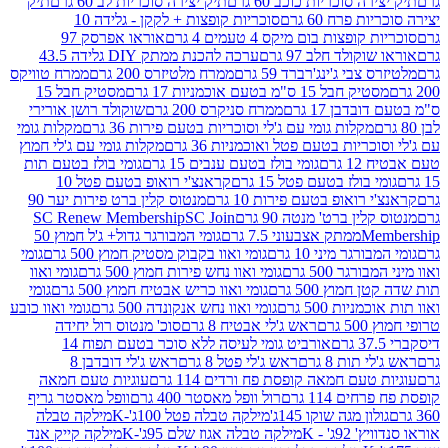
 סוכריות כוכב 60 גרם
תיק יצירה סוכריות לב 60 גרם
תיק
פרח 60 גרם
סוכריות קופצות + לקקן - גלידה 10
פצות בום מיקס 4 טעמים 4 גרם
אוראו אפרסק 97
ולד חלב 97 גרם
ערכה להכנת ממתק DIY גלידה 43.5
בי ג'ינג'רברד 59 גרם
ממרח מלטיזרס 200 גרם
ממרח טוויקס
בל 15 ס"מ בטעם אוכמניות 17 גרם
מסטיק חבל 15
בן 17 גרם
ממרח סניקרס 200 גרם
שוקולד רושן אורירי
מקלות גומי עם ג'לי וסוכריות בטעם פירות 36 גרם
מקלות גומי
ריות בטעם פטל ואוכמניות 36 גרם
מקלות גומי עם ג'לי חמוץ
רם
גומי בולז בטעם ענבים 15 גרם
גומי בולז בטעם תות
בולז בטעם פטל 15 גרם
קראנצ'י רואופ בטעם פטל 10
רואופ בטעם פירות 10 גרם
מנטוס קלין ברט פירות יער 90
ין ברט' מנטה 90 גרם
SC Join
SC Renew Membership
M
ממתק אצבעוני 7.5 גרם
גומי המבורגר גדול+ ג'ל חמוץ 50
גר מיני 10 גרם
גומי ואוו בקבוק מסטיק חמוץ 500 גרם
גומי
גר 500 גרם
גומי ואוו נחש פירות חמוץ 500 גרם
גומי ואוו
מוץ 500 גרם
גומי ואוו כריש אבטיח חמוץ 500 גרם
גומי
ות 500 גרם
גומי ואוו נחש אנקונדה 500 גרם
גומי ואוו כובע
רם
ראש ג'לי אבטיח 8 גרם
סוכ' מנטוס רול יחידה
אורביט גומי לעיסה ללא סוכר בטעם תפוח 14
תות 8 גרם
ראש ג'לי פטל 8 גרם
ראש ג'לי דובדבן 8
עם חמאה קופסת פח ורדים 114 גרם
עוגיות טעם חמאה
 114 גרם
רול וופל מאסטר 400 גרם
וופל מאסטר גריף
ון מגה שוקו 145ג'
מילקה טבלה פטל 100ג'-K
מילקה טבלה
ג' - K
מילקה טבלה אגוז שלם 95ג'-K
מילקה קייק אנד