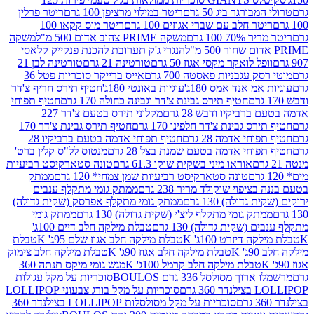
ורגר ביג 50 גרם
ריטר במילוי מרציפן 100 גרם
ריטר פרלין
ר חלב עם שברי אגוזים 100 גרם
ריטר מוס קקאו 100
 100 גרם
משקה PRIME צהוב אדום 500 מ"ל
משקה
הנגרי ג'ק תערובת להכנת פנקייק קלאסי
ל לואקר מקסי אגוז 50 גרם
טורטינה 21 גרם
טורטינה לבן 21
 עגבניות פאסטה 700 גרם
אייס ברייקר סוכריות פטל 36
מ אנד אמס 180ג'
עוגיות באונטי 180ג'
חטיף תירס חריף צ'דר
חטיף תירס גבינת צ'דר וגבינה כחולה 170 גרם
חטיף תפוחי
ביקיו ודבש 28 גרם
מקלוני תירס בטעם צ'דר 227
 גבינת צ'דר חלפינו 170 גרם
חטיף תירס גבינת צ'דר 170
חי אדמה 28 גרם
חטיף תפוחי אדמה בטעם ברביקיו 28
וחי אדמה בטעם שמנת בצל 28 גרם
מנטוס לל"ס קלין ברט'
אוראו מיני בשקית שוקו 61.3 גרם
טונה סטארקיסט רביעיות
טונה סטארקיסט רביעיות שמן צמחי* 120 גרם
ממתק
יפוי שוקולד מריר 238 גרם
ממתק גומי מתקלף ענבים
דולה) 130 גרם
ממתק גומי מתקלף אפרסק (שקית גדולה)
ק גומי מתקלף ליצ'י (שקית גדולה) 130 גרם
ממתק גומי
(שקית גדולה) 130 גרם
טבלת מילקה חלב דיים 100ג'
דיזרט 100ג' K
טבלת מילקה חלב אגוז שלם 95ג' K
טבלת
K
טבלת מילקה חלב אגוז 90ג' K
טבלת מילקה חלב צימוק
טבלת מילקה חלב קרמל 100ג' K
מגש גומי מיקס תנתה 360
 מסולסל 336 גרם BOULOS
סוכריות על מקל עגולות
 גרם
סוכריות על מקל בורג צבעוני LOLLIPOP
סוכריות על מקל מסולסלות LOLLIPOP בצילנדר 360