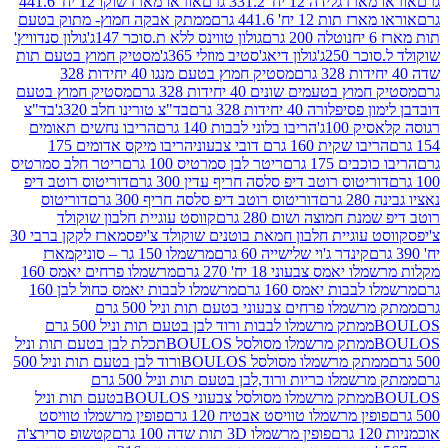
ידה 12 יח' 331.2 גרם
אוראו מארז שוקו 12 יח' 441.6
ת 12 יח' 441.6 גרם
ממתק אבקה חמוץ- מתוק בטעם
נוטלה 200 גרם
גולון טווינס ללא ת.סוכר 147ג'
גולון סנדוויץ'
250ג'
גולון דיאג'סטיב מוזלי 365ג'
מסטיק חמוץ בטעם תות
מסטיק חמוץ בטעם מנגו 40 יחידות 328
 בטעמים שונים 40 יחידות 328 גרם
מסטיק חמוץ בטעם
רה 40 יחידות 328 גרם
בד"צ טורינו חלב 320ג'
בד"צ
100ג'
הריבו בלוני לבבות 140 גרם
הריבו נחשים תאומים
שקית 160 גרם דובי צבעוני
הריבו מיקס אדומים 175
ים 175 גרם
ריטר לבן סמרטיס 100 גרם
ריטר חלב סמרטיס
יטוס רוטב דיפ סלסה חריף עדין 300 גרם
דוריטוס רוטב דיפ
ם
דוריטוס רוטב דיפ סלסה חריף 300 גרם
דוריטוס
ת חמוצה ושום 280 גרם
קווסט עוגיית חלבון שוקולד
 עוגיית חלבון חמאת בוטנים שוקולד צ'יפס
מארז לקקן ברבי 30
קינדר ג'וי שלישייה 60 גרם
מרשמלו 150 גר – סוניק
מארז
מס צבעוני 18 יח' 270 גרם
מרשמלו פרחים יאמס 160
בבות יאמס 160 גרם
מרשמלו לבבות יאמס כחול לבן 160
ממתק מרשמלו פרחים צבעוני בטעם תות וניל 500 גרם
ממתק מרשמלו לבבות ורוד לבן בטעם תות וניל 500 גרם
ממתק מרשמלו מסולסל BOULOSתכלת לבן בטעם תות וניל
ממתק מרשמלו מסולסל BOULOSורוד לבן בטעם תות וניל 500
ממתק מרשמלו כריות ורוד,לבן בטעם תות וניל 500 גרם
ממתק מרשמלו מסולסל צבעוני BOULOSבטעם תות וניל
ין מרשמלו טוויסט אבטיח 120 גרם
פופין מרשמלו טוויסט
פופין מרשמלו 3D תות שדה 100 גרם
קטשופ סרירצ'ה