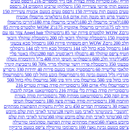
סוכריות סודה בצורת אבן נייר ומספרים 216 גרם
פס טעים
טי עשירייה 150 גרם
לקקן שרביט הקסמים 24 גרם
פס
ת עשירייה 150 גרם
פס טעים בטעם אבטיח עשירייה 150
דפי מנטה תות אדום 0.6 גרם
לארבי מרשמלו אבטיח
מרשמלו לב 180ג'
לארבי מרשמלו פרח 180ג'
הריבו מרשמלו
הריבו מרשמלו אקזוטיק 175ג'
WOW Z קלסטרס פירות 85
 85 גרם
שוקולד Angel hair צמר גפן עם
טבלת שוקולד דובאי לבן 200 גרם
טבלת שוקולד דובאי
WOW Z רופ משפחתי פירות 100 גרם
מקל סבא צבעוני
 סבא כחול לבן 144 גרם
מקל סבא ורוד לבן 144 גרם
קלבי
ולד 40 גרם
גולון דיאג'סטיב תפוז 280ג'
גולון באטר פליי
ב 600 גרם
פולרטי חטיפי קרח 400 מ"ל ורוד
ממרח נוטלה
טבלת פררו רושר שוקולד מריר 70% 90 גרם
ביצת קינדר
60 גרם
מסטיק אגוגו בטעם פירות 40 יחידות 330 גרם
ריצ
טעם גבינה 91 גרם
מרשמלו כובע כחול לבן 500 גרם
מרשמלו
50 ג
מרשמלו מיני ורוד פיני 500 ג
מרשמלו גולף כחול 500
לף אדום 500 גרם
סוכריות סודה בצורת טטריס 216
סודה בצורת כלי עבודה 216 גרם
סוויטאנגו אבקה להכנת
סוויטאנגו ממתיק 700 גרם
סוכריות סודה בצורת
סוכריות סודה בצורת פיצה 180 גרם
מרשמלו חטיפי
ממרח תמרים 450 גרם קליית גת
שקית ההפתעות ממתקים
וני
טרנד לארבי מנגו וקשיו 28ג'
טרנד לארבי תות שלם מיובש
ד לארבי תות שלם מיובש שוקו 60ג'
טרנד לארבי תות שלם
6ג'
מארז ממתקים שקית הפתעה טסה
ג'מבו טורטילה
נת נאצ'ו 100 גרם
ג'מבו טורטילה צ'יפס בטעם ברביקיו