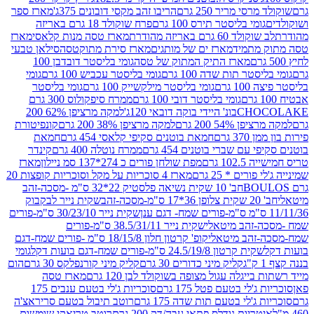
סי מריר 250 גרם
הריבו זהב מקסי דובונים 375ג'
מארז ספר
ומי בליסטר תירס 100 גרם
פרח שוקולד 18 גרם באריזה
ד 60 גרם באריזה מהודרת
מארז טסה מנות קלאסי
מארז
מתמיד
מארז ים של מותגים
מארז סירת מתוקטסה
סילאן טבעי
מארז התיק המתוק של טסה
גומי בליסטר דובדבן 100
טר תות שדה 100 גרם
גומי בליסטר עכביש 100 גרם
גומי
 גרם
גומי בליסטר מילקשייק 100 גרם
גומי בליסטר
גומי בליסטר דובי 100 גרם
ממרח סיפקולוס 300 גרם
CHO
בונ' היידי בוקה דובאי 120ג'
למקה מרציפן 62% 200
54% 200 גרם
למקה מרציפן 38% 200 גרם
קונפיטורת
3 גרם
חמאת בוטנים סקיפי קלאסי 454 גרם
חמאת
עם שברי בוטנים 454 גרם
ממרח נוטלה 400 גרם
קינדר
10 גרם
מפת שולחן פורים כ 274*137 סמ ניילון
מארז
רים * 25 גרם
מארז 4 סוכריות על מקל וסוכריות קופצות 20
חב' 10 שקית נשיאה פלסטיק 22*32 ס"מ -מסכה-זהב
כה-זהב
שקית נייר לבקבוק
שקית נייר 30/23/10 ס"מ-פורים
-זהב מיטאלי
שקית נייר 38.5/31/11 ס"מ-פורים
זהב מיטאלי
קופ' קרטון חלון 18/15/8 ס"מ -פורים שמח-דגם
קית קרטון 24.5/19/8 ס"מ-פורים שמח-דגם בועות דקל
גומי
קליק מיני כדורים 30 גרם
קליק מיני קורנפלקס 30 גרם
הום
ייגלה עגול מצופה בשוקולד לבן 120 גרם
מארז טסה
'לי בטעם פטל 175 גרם
סוכריות ג'לי בטעם ענבים 175
ג'לי בטעם תות שדה 175 גרם
רוטב תיבול בטעם סריראצ'ה
ריות נודלס פתאי עבה/דק 200 גרם
רוטב טריאקי שומשום