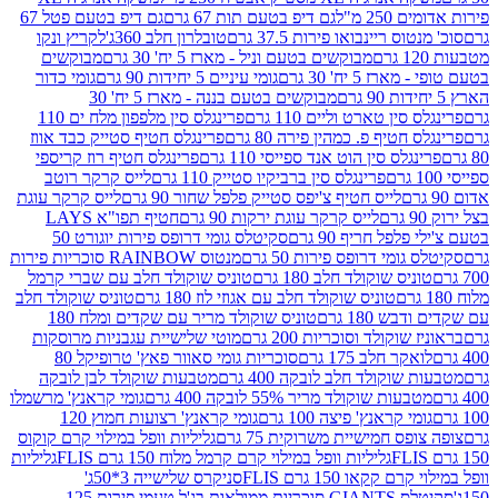
2 מ"ל
גם דיפ בטעם תות 67 גרם
גם דיפ בטעם פטל 67
ס ריינבואו פירות 37.5 גרם
טובלרון חלב 360ג'
לקריץ ונקו
מבוקשים בטעם וניל - מארז 5 יח' 30 גרם
מבוקשים
5 יח' 30 גרם
גומי עיניים 5 יחידות 90 גרם
גומי כדור
מבוקשים בטעם בננה - מארז 5 יח' 30
ין טארט וליים 110 גרם
פרינגלס סין מלפפון מלח ים 110
חטיף פ. כמהין פירה 80 גרם
פרינגלס חטיף סטייק כבד אווז
לס סין הוט אנד ספייסי 110 גרם
פרינגלס חטיף רוז קריספי
פרינגלס סין ברביקיו סטייק 110 גרם
לייס קרקר רוטב
לייס חטיף צ'יפס סטייק פלפל שחור 90 גרם
לייס קרקר עוגת
לייס קרקר עוגת ירקות 90 גרם
חטיף תפו"א LAYS
פל חריף 90 גרם
סקיטלס גומי דרופס פירות יוגורט 50
ומי דרופס פירות 50 גרם
מנטוס RAINBOW סוכריות פירות
יס שוקולד חלב 180 גרם
טוניס שוקולד חלב עם שברי קרמל
טוניס שוקולד חלב עם אגוזי לוז 180 גרם
טוניס שוקולד חלב
 180 גרם
טוניס שוקולד מריר עם שקדים ומלח 180
וקולד וסוכריות 200 גרם
מוטי שלישיית עגבניות מרוסקות
ר חלב 175 גרם
סוכריות גומי סאוור פאץ' טרופיקל 80
וקולד חלב לובקה 400 גרם
מטבעות שוקולד לבן לובקה
ות שוקולד מריר 55% לובקה 400 גרם
גומי קראנץ' מרשמלו
י קראנץ' פיצה 100 גרם
גומי קראנץ' רצועות חמוץ 120
ס חמישיית משרוקית 75 גרם
גליליות וופל במילוי קרם קוקוס
גליליות וופל במילוי קרם קרמל מלוח 150 גרם FLIS
גליליות
קקאו 150 גרם FLIS
סניקרס שלישייה 3*50ג'
סקיטלס GIANTS סוכריות ממולאות בג'ל טעמי פירות 125