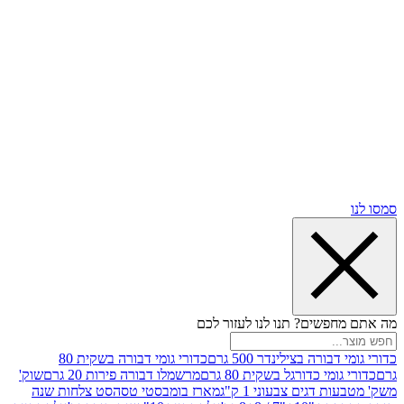
שים? תנו לנו לעזור לכם
רה בצילינדר 500 גרם
כדורי גומי דבורה בשקית 80
י כדורגל בשקית 80 גרם
מרשמלו דבורה פירות 20 גרם
שוק'
דגים צבעוני 1 ק"ג
מארז בומבסטי טסה
סט צלחות שנה