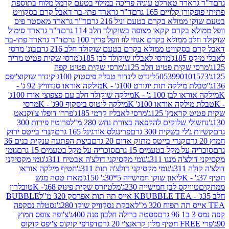
ארד טארלט עוגיה פריכה במילוי בטעם קרמל מלוח בתוספת
קלויים 165 גרם
ד"ר גרארד פתי-בר דאבל קרם בסקוויט
ולא בקרם בטעם וניל 216 גרם
ד"ר גרארד מאסטר פיס
בקרם קקאו מצופה בשוקולד חלב 114 גרם
ד"ר גרארד סימול
מולא בקרם אגוזי לוז וופל פריך 100 גרם
ד"ר גרארד פתי-בר
קוויט ממולא בקרם בטעם שוקולד חלב 216 גרם
בונ' מרסי
ג'
מרסי לאבליז שוקולד לבן 185ג'
מרסי שקית פטיט מריר
קית פטיט חלב 125ג'
מרסי שקית פטיט קפה
505399010
לינדט לינדור טבלה פיסטוק 100ג'
קינדר שוקוצ'יפס
ילקה תות יוגורט 100ג' - K
מילקה אוראו סנדוויץ' 92 ג' -
בן 100 ג' - K
מילקה שוקולד חלב עם פצפוצי אורז 100ג'
ה אוראו 100ג' K
מילקה לוטוס ביסקוף 90ג' - K
מרסי
אנץ' 125ג'
מרסי לאבליז קרמי 185ג'
פררו דופלו צ'וקנאט
 שלוקים להקפאה בצורת נחש 280 מ"ל
פרוטיז פירות 300
י בשקית 300 גרם
פרינגלס אורגינל 165 גרם
קנדי בייטס ירוק
קנדי בייטס מתוק אדום 20 גרם
ביצת הפתעה ענקית בנים 36
ל מקל בטעמים 15 גרם
סוכריה על מקל בטעמים 15 גרם
גומי
 מנגו 311ג'
גומי מקסיקני דולצ'ה אבטיח 311ג'
גומי מקסיקני
ג'
גומי מקסיקני דולצ'ה תות 311ג'
חטיף מילקה אוראו
ליאון שוקו חמישייה 5*30ג' 150ג'
מארז טסה מגש
יקס לבן חמישייה 230ג'
מלטיזרס שקית פינוק 68ג'- K
טובלרון
BUBBLE TEA אייס תה תות אפרסק 320 מ"ל
BUBBLE
אבקת נסקוויק שוקו 280ג'
נסטלה נסקפה
פסטה ברילה חלבון פנה 400ג'
צ'ופה צופס חמוץ
דפדפי קוקוס צ'יפס קוקוס