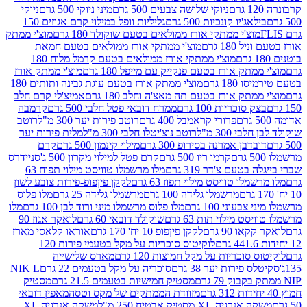
ניוקי שלושה צבעים 500 גרם
מיני ניוקי 500 גרם
ניוקי
ג'יו קונכיות 500 גרם
גליליות וופל במילוי קרם אגוזים 150
וצ'י ממתקי אורז ממולאים בטעם שוקולד 180 גרם
מוצ'י ממתק
180 גרם
מוצ'י ממתקי אורז ממולאים בטעם חמאת
מוצ'י ממתקי אורז ממולאים בטעם קרמל מלוח 180
תק אורז בטעם פנקייק עם מייפל 180 גרם
מוצ'י ממתק אורז
18 גרם
מוצ'י ממתק אורז בטעם עוגת גבינה ותותים 180
תק אורז בטעם תה מאצ'ה וחלב 180 גרם
אמיצ'לי קרם חלב
סוכריות 100 גרם
ממרח דובאי פטל חלבי 500 גרם
קרמבה
פרורי קראמבל 400 גרם
רוטב פירות יער 300 מ"ל
רוטב
 300 מ"ל
רוטב נוצ'יטלו חלבי 300 מ"ל
מלית פירות יער
דבן אמרנה בסירופ 300 גרם
מילוי קינמון 500 גרם
קרם
קרמו ריו 500 גרם
קרם פטל למילוי מקרון 500 ג'
סניידרס
טעם צ'דר 319 גרם
מלו מרשמלו טוויסט מילוי תפוח 63
לו טוויסט מילוי תפוז 63 גרם
לקקן פיןפופ-פירות צובע לשון
מרשמלו גלידה 100 גרם
מרשמלו גלידה 25 גרם
מלו פלוס
עוני 100 גרם
מלו פלוס מרשמלו מיני ורוד לבן 100 גרם
מלו
 מילוי תות 63 גרם
שוקולד דובאי 60 גרם
לואקר אגוז 90
ו 90 גרם
לקקן פיןפופ 10 יח' 170 גרם
אוראו קלאסי מארז
לוקיטוס סוכריות על מקל בטעמי פירות 120
סוכריות על מקל חמוצות 120 גרם
מארס שלישייה
פירות יער 38 גרם
סוכריה על מקל בטעמים 22 גרם
NIK L
מסטיק חמישיות בטעמים 21.5 גרם
מסטיק
מזוודת הממתקים של מקס וטסה
מאפין דובאי
יה XL מסטיק אבטיח 250 מ"ל
משקה אנרגיה XL