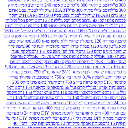
ב טריאקי 300 מ"ל
רוטב סאטה 240 גרם
רוטב חמוץ מתוק
ב צ'ילי מתוק 300 מ"ל
HEART שוקולד לבבות צבע אדום
ולד לבבות צבע כסף 500 גרם
HEART שוקולד
50 גרם
סניקרס וופל גליליות 22 גרם
טוויקס וופל גליליות
ו טורטילה צ'יפס בטעם צ'ילי מתוק 100 גרם
קינג עוגיות רכות
ס ללת''ס 160 גרם
קינג עוגיות רכות צ'יפס קרמל מלוח 160
יות רכות שוקולד מריר צ'יפס חלבון 160 גרם
מרק ראמן פיקנטי
 גרם
גולון שרקיז ללא גלוטן טו-גו 160ג'
גולון שוקובום
 120ג'
טבלת פררו רושר מקדמיה ואגוז לוז 90 גרם
קינדר
נדס 120 גרם
קינדר הפי מומנטס 161 גרם
מילקה עוגת
מילקה טבלה צימוק אגוז חדש 270ג' - K
מילקה טראפל
שקית מארס מיני מיקס 400 גרם
קראנצ'י רואופ בטעם
אם אנד אם בוטנים 220 גר'
מנורת 3 המשאלות סוכריות 9.6
לד לבן להמסה 28% קקאו בד"צ 750 גרם
מטבעות
 קקאו בד"צ 750 גרם
מטבעות שוקולד מריר
קינדר בואנו מיני מיקס 205
ראו במילוי קרם וניל 66 גרם
אוראו בראוניז 154 גרם
אוראו
אוראו קראנצ'י בייטס 110 גרם
אוראו גולדן 154 גרם
מילקה
מרשמלו 150 גר – ברבי 24 יחידות
מרשמלו 150 גר –
מרשמלו נקניקייה 10 גרם
מארז טסה של בוננזה
מארז טסה
עוגיות מזרחיות בטעם שום בצל 400 גרם אחוה
עוגיות מזרחיות
ערכה להכנת ממתק DIY טיפות 24 גרם
ערכה
 17 גרם
ערכה להכנת ממתק DIY גומי על
ממתק אבקה מדליקה 12 גרם
הנשיקות שלי "דובי" 40