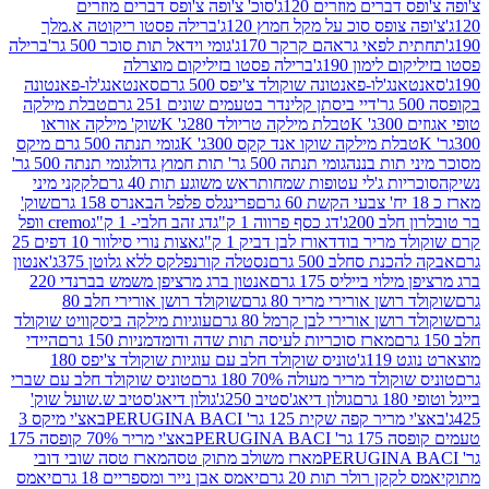
ברים מוזרים 120ג'
סוכ' צ'ופה צ'ופס דברים מוזרים
צופס סוכ על מקל חמוץ 120ג'
ברילה פסטו ריקוטה א.מלך
לפאי גראהם קרקר 170ג'
גומי וידאל תות סוכר 500 גר'
ברילה
לימון 190ג'
ברילה פסטו בזיליקום מוצרלה
ג'לו-פאנטונה שוקולד צ'יפס 500 גרם
סאנטאנג'לו-פאנטונה
דיי ביסתן קלינדר בטעמים שונים 251 גרם
טבלת מילקה
K
טבלת מילקה טריולד 280ג' K
שוק' מילקה אוראו
לת מילקה שוקו אנד קקס 300ג' K
גומי תנתה 500 גרם מיקס
 תות בננה
גומי תנתה 500 גר' תות חמוץ גדול
גומי תנתה 500 גר'
יות ג'לי עטופות שמחות
ראש משוגע תות 40 גרם
לקקני מיני
פרינגלס פלפל הבאנרס 158 גרם
שוק'
 200ג'
דג כסף פרווה 1 ק"ג
דג זהב חלבי- 1 ק"ג
cremo וופל
 מריר בודד
אורז לבן דביק 1 ק"ג
אצות נורי סילוור 10 דפים 25
נת סחלב 500 גרם
נסטלה קורנפלקס ללא גלוטן 375ג'
אנטון
וי בייליס 175 גרם
אנטון ברג מרציפן משמש בברנדי 220
שן אורירי מריר 80 גרם
שוקולד רושן אורירי חלב 80
ושן אורירי לבן קרמל 80 גרם
עוגיות מילקה ביסקוויט שוקולד
מארז סוכריות לעיסה תות שדה ודומדמניות 150 גרם
היידי
1ג'
טוניס שוקולד חלב עם עוגיות שוקולד צ'יפס 180
לד מריר מעולה 70% 180 גרם
טוניס שוקולד חלב עם שברי
גולון דיאג'סטיב 250ג'
גולון דיאג'סטיב ש.שועל שוק'
 קפה שקית 125 גר' PERUGINA BACI
באצ'י מיקס 3
PERUGINA 
באצ'י מריר 70% קופסה 175
מארז משולב מתוק טסה
מארז טסה שובי דובי
קן רולר תות 20 גרם
יאמס אבן נייר ומספריים 18 גרם
יאמס