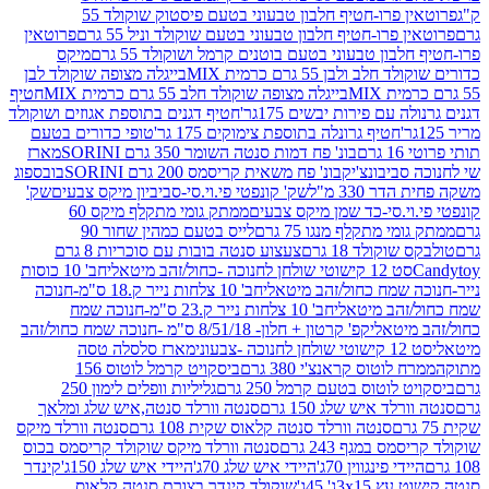
פרוטאין פרו-חטיף חלבון טבעוני בטעם פיסטוק שוקולד 55
פרו-חטיף חלבון טבעוני בטעם שוקולד וניל 55 גרם
פרוטאין
בון טבעוני בטעם בוטנים קרמל ושוקולד 55 גרם
מיקס
 ולבן 55 גרם כרמית MIX
בייגלה מצופה שוקולד לבן
בייגלה מצופה שוקולד חלב 55 גרם כרמית MIX
חטיף
עם פירות יבשים 175גר'
חטיף דגנים בתוספת אגוזים ושוקולד
חטיף גרונלה בתוספת צימוקים 175 גר'
טופי כדורים בטעם
ם
בונ' פח דמות סנטה השומר 350 גרם SORINI
מארז
ביבונצ'יק
בונ' פח משאית קריסמס 200 גרם SORINI
בובספוג
 330 מ"ל
שק' קונפטי פי.וי.סי-סביביון מיקס צבעים
שק'
וי.סי-כד שמן מיקס צבעים
ממתק גומי מתקלף מיקס 60
י מתקלף מנגו 75 גרם
לייס בטעם כמהין שחור 90
קולד 18 גרם
צעצוע סנטה בובות עם סוכריות 8 גרם
1 קישוטי שולחן לחנוכה -כחול/זהב מיטאלי
חב' 10 כוסות
 שמח כחול/זהב מיטאלי
חב' 10 צלחות נייר ק.18 ס"מ-חנוכה
הב מיטאלי
חב' 10 צלחות נייר ק.23 ס"מ-חנוכה שמח
יטאלי
קפ' קרטון + חלון- 8/51/18 ס"מ -חנוכה שמח כחול/זהב
עוני
מארז סלסלה טסה
לוטוס קראנצ'י 380 גרם
ביסקויט קרמל לוטוס 156
לוטוס בטעם קרמל 250 גרם
גליליות וופלים לימון 250
ד איש שלג 150 גרם
סנטה וורלד סנטה,איש שלג ומלאך
סנטה וורלד סנטה קלאוס שקית 108 גרם
סנטה וורלד מיקס
 במגף 243 גרם
סנטה וורלד מיקס שוקולד קריסמס בכוס
י פינגווין 70ג'
היידי איש שלג 70ג'
היידי איש שלג 150ג'
קינדר
3xג' 45ג'
שוקולד קינדר בצורת סנטה קלאוס