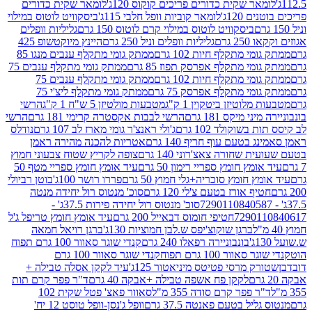
ר שקית כדורים פריכים קוקוס 120ג'
לומאר שקית כדורים
120ג'
לומאר קוביות וופל חלבי 115ג'
ביסקוויט לוטוס במילוי
ביסקוויט לוטוס במילוי קרם לוטוס 150 גרם
גליליות וופלים
 גרם
גליליות וופלים וניל 250 גרם
היינץ מיוקטשופ 425
י מתקלף חיות 102 גרם
ממתק גומי מתקלף ענבים מנגו 85
י מתקלף אפרסק תפוז 85 גרם
ממתק גומי מתקלף ענבים 75
י מתקלף חיות 102 גרם
ממתק גומי מתקלף ענבים 75
י מתקלף אפרסק 75 גרם
ממתק גומי מתקלף ליצ'י 75
לוטיזן ביטקוין 1 ק"ג
מטבעות מולטיזן 5 ש"ח 1 ק"ג
הרשי
 מיקס 181 גרם
הרשי לבבות אקסטרה קרימי 181 גרם
הרשי
שוקולד 102 גרם
ג'ולי ראנצ'ר גומי מארז לב 107 גרם
נודלס
בטעם עוף חריף 140 גרם
אטריות להכנה מהירה ראמן
שחורה צאצ'רוני 140 גרם
צופה לקריץ שטוח צבעוני חמוץ
מץ חומץ ספריי רימון 50 גרם
עיד אומץ חומץ ספריי מטף 50
 חומץ סוכריה+גלי חמוץ 50 גרם
פררו רושר 100ג'
בוטן רביולי
ף אורז בטעם צ'לי 120 גרם
סוכ' מנטוס רול יחידה מנטה
סוכ' מנטוס רול יחידה פירות 37.5ג' -
72901
חטיפי חומוס דבאייל 200 גרם
עיד אומץ חומץ טריפל ג'ל
ברגן שוקוצ'יפס ש.לבן חמוציות 130ג'
ברגן רויאל חמאה
בונבוניירה רפאלו 240 גרם
קנדי שוגר סאוור 100 גרם תפוח
וור 100 גרם תפוח
קנדי שוגר סאוור 100 גרם
 מרסי פטיטס מיניאטור 125ג'
עיד לקקן אסלה טבילה +
לקקן פח אשפה טבילה +אבקה 40 גרם
ד"ר פפר קרם תות
 פפר קרם סודה 355 מ"ל
סאוור פאצ' פטל שקית 102
יל בטעם פאנטה 37.5 גרם
וופל ג'נסן-וופל טוסט 12 יח'