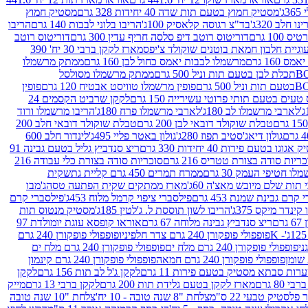
ג'
מסטיק חמוץ בטעם תות שדה 40 יחידות 328 גרם
מסטיק חמוץ
 חלב 320ג'
בד"צ רגוסה קלאסיק 100ג'
הריבו בלוני לבבות 140 גרם
הריבו
100 גרם
דוריטוס רוטב דיפ סלסה חריף עדין 300 גרם
דוריטוס רוטב
וגיית חלבון חמאת בוטנים שוקולד צ'יפס
מארז לקקן ברבי 30 יח' 390
160 גרם
מרשמלו לבבות יאמס כחול לבן 160 גרם
ממתק מרשמלו
ממתק מרשמלו מסולסל
פופין מרשמלו טוויסט אבטיח 120 גרם
פופין
טעים בטעם תותי פרוטי עשירייה 150 גרם
לקקן שרביט הקסמים 24
לארבי מרשמלו לב 180ג'
לארבי מרשמלו פרח 180ג'
הריבו מרשמלו ורוד
טבלת שוקולד דובאי לבן 200 גרם
טבלת שוקולד דובאי חלב 200
גולון דיאג'סטיב תפוז 280ג'
גולון באטר פליי 495ג'
לינדור חלב 600
גוגו בטעם פירות 40 יחידות 330 גרם
ריצ סנדביץ גליל בטעם גבינה 91
ריות סודה בצורת טטריס 216 גרם
סוכריות סודה בצורת כלי עבודה 216
לו חטיפי העמק 30 גרם
ממרח תמרים 450 גרם קליית גת
שקית
תות שלם מיובש מאצ'ה 60ג'
מארז ממתקים שקית הפתעה טסה
ג'מבו
קרם גבינת שמנת 453 גרם
פילסברי ציפוי קרמל מלוח 453ג'
פילסברי קרם
קינדר מיקס 375ג'
הריבו לשון תוססת ל. ג'לטין 185ג'
מסטיק מנטוס תות
ם
ריצ סנדביץ גבינה מלוחה 67 גרם
אוראו קופסא עוגת יומולדת 97
פופפולי פופקורן 240 גרם צדר חלפיניו
פופפולי פופקורן 240 גרם
פופפולי פופקורן 240 גרם מלח ים
פופפולי פופקורן 240 גרם מלח ים
פופפולי פופקורן 240 גרם חמאה
פופפולי פופקורן 240 גרם קינמון
ות סבתא מסטיק בטעם פירות 11 גרם
לקקן ג'ל לב תות 156 גרם
לקקן
מארז לקקן בטעם גלידת תות 200 גרם
לקקן ברבי 13 גרם
מייק
פלסטיק טבעי 22 ס"מ
צלחת "8 שנה טובה - 10 יח'
צלחת "10 שנה טובה