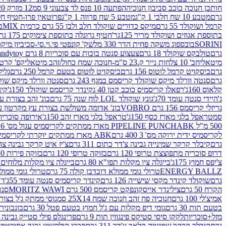
חותכן חנוכה כוכב סביבון חנוכיה
הפתעה 10 פנס לד צבעוני 9 סמ
12 מזרק 20 מל' לעבודות יצירה וקישוט
גרם
מטבע 10 שח חלבי 1 ק"ג
מטבע 5 שח פרווה 1 ק"ג
פרוטאין פרו-חטיף חלבו
קרמל ושוקולד 55 גרם
מיקס כדורים שוקולד חלב ולבן 55 גרם כרמית MIX
בי
בתוספת אגוזים ושוקולד מריר 125גר'
חטיף גרונלה בתוספת צימוקים 175 גר'
SORINI
בובספוג משקה פחית הדר 330 מל
שק' קונפטי פי.וי.סי-סביביון מי
גרם
טולבקס שוקולד 18 גרם
צעצוע סנטה בובות עם סוכריות 8 גרם Candytoy
מיטאלי
חב' 10 צלחות נייר ק.23 ס"מ-חנוכה שמח כחול/זהב מיטאלי
קפ' קרטון + חלון- 8/51/18 
גרם
ביסקויט קרמל לוטוס 156 גרם
ביסקויט לוטוס בטעם קרמל 250 גרם
גלילי
גרם
סנטה וורלד מיקס שוקולד קריסמס במגף 243 גרם
סנטה וורלד מיקס שוקולד 
קלאוס 160ג'
רפאלו קריסמיס כוכב קטן 40 ג
קינדר קריסמס שוקולד 150ג'
קינ
ג'
היידי סנטה עומד 70ג'
גונץ שוקולד LOL לוח שנה 75 גרם
בונ' זהב בצורת עץ מק
גריזלי קריסמס 156 גרם VOBRO
בונ' אדומה משולשת בצורת עץ מקרטון עם שרי 126 ג
סמ
טראפל בלגי מארז כסף 150ג'
טראפל בלגי מארז זהב 150ג'
אירופה סוכריות 
500 מ"ל PIPELINE PUNCH
ABK מארז ממתקים לקריסמיס עגול מס' 6 300 גרם
לקריסמיס ידית ירוקה מס' 3 400 גרם
ABK מארז ממתקים יוקרתי לקריסמיס (מלאך) מס' 7 450 גרם
גרם
קיבלר קרקר שמינייה גבינה צ'דר כתום 311 גרם
צ'יז איט קרקר גבינה צהובה 27
דרופ סוכריה מתפוצצת טרופי 120 גרם
בזוקה טרופי 120 גרם
בזוקה פירות 120 גרם
צ'יפס חמוץ 175ג'
בייגלה ציו מקלות תפו"א 80 גרם
בייגלה ציו מקלות מלוחים 100 גרם
ENERGY BALLZ
טרולי גומי ממולא דובדבן קולה 75 גרם
טרולי גומי ממולא מנג
גרם
שוקולד קינדר מקסי שישייה 126 גרם
קינדר קריסמיס סנטה עומד 55ג'
ד"ר
הקרח 50 גרם
צילינדר אייסקונפקט קריסמס 500 גרם MORITZ WAWI
סנטה 
אמיצ'לי 100 גרם
חנוכיה פח זהב חנוכה שמח 25X14 סמ
גוסי ממתק ג'ל בצורת 
בטעם תות 30 גרם
גומי דיפ מקלות עם ג'ל חמוץ בטעם פטל 30 גרם
בונבונירה ד
מזל+סוכריות
לקקן סיסי סטיקס פינגווין תות 9 גרם
פרינגלס פילי סטייק גבינה 158 גרם
גרם
קיבלר קרקר שמינייה קלאב צ'דר 311 גרם
פררו קולקשיין גרנד אסורטמנט 197.8 