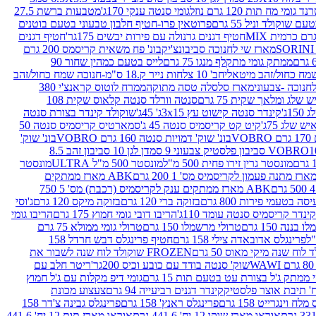
נד גומי מח תות 120 גרם נוזל
גומי סנטה ענקי 170ג'
מטבעות ברשת 27.5
שוקולד וניל 55 גרם
פרוטאין פרו-חטיף חלבון טבעוני בטעם בוטנים
חטיף דגנים גרנולה עם פירות יבשים 175גר'
חטיף דגנים
מארז שי לחנוכה סביבונצ'יק
בונ' פח משאית קריסמס 200 גרם
ממתק גומי מתקלף מנגו 75 גרם
לייס בטעם כמהין שחור 90
חב' 10 צלחות נייר ק.18 ס"מ-חנוכה שמח כחול/זהב
מארז סלסלה טסה מתוקה
ממרח לוטוס קראנצ'י 380
לג ומלאך שקית 75 גרם
סנטה וורלד סנטה קלאוס שקית 108
1ג'
קינדר סנטה קישוט עץ 3x15ג' 45ג'
שוקולד קינדר בצורת סנטה
 שלג 75ג'
קיט קט קריסמיס סנטה 45 ג'
סמארטיס קריסמיס סנטה 50
V
בונ' שוק' דמויות סנטה 160 גרם VOBRO
בונ' שוק'
לסטיק צבעוני 9 סמ
דן לגן 10 סביבון זהב 8.5
מונסטר גרין זירו פחית 500 מ"ל
מונסטר 500 מ"ל ULTRA
מונסטר
ABK מארז ממתקים
ABK מארז ממתקים ענק לקריסמיס (רכבת) מס' 5 750
סה בטעמי פירות 800 גרם
בזוקה ברי 120 גרם
בזוקה מיקס 120 גרם
ג'וסי
קינדר קריסמיס סנטה עומד 110ג'
הריבו דובי גומי חמוץ 175 גרם
הריבו גומי
ננה 150 גרם
טרולי מרשמלו 150 גרם
טרולי גומי ממולא 75 גרם
פרינגלס אדובאדה צילי 158 גרם
חטיף פרינגלס דבש חרדל 158
לוח שנה מיקי מאוס 50 גרם
FROZEN שוקולד לוח שנה לשבור את
שוק' סנטה בודד עם כובע וכיס 200גר'
ריטר חלב עם
י ממתק ג'ל בצורת עט בטעם תות 15 גרם
גומי דיפ מקלות עם ג'ל חמוץ
קינדר דגנים רביעייה 94 גרם
צעצוע מכונת
לח וינגרייט 158 גרם
פרינגלס ראנץ' 158 גרם
פרינגלס גבינה צ'דר 158
אוראו מארז שוקו 12 יח' 441.6 גרם
אוראו מארז תות 12 יח' 441.6