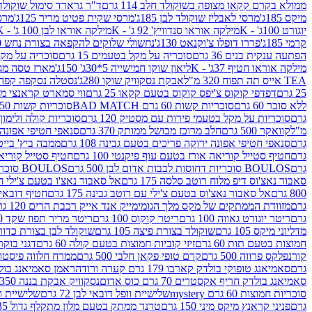
ממולא בקרם קקאו מצופה בשוקולד חלב 114 גרם
ד"ר גרארד סימול שוקולד חלב
מיקס 185ג'
מרסי לאבליז שוקולד לבן 185ג'
מרסי שקית פטיט מריר 125ג'
מרסי
יוגורט 100ג' - K
מילקה אוראו סנדוויץ' 92 ג' - K
מילקה אוראו לבן 100 ג' - K
קרמי 185ג'
פררו דופלו צ'וקנאט 130ג'
נחשולי שלוקים להקפאה בצורת נחש 280 מ"ל
הפתעה ענקית בנים 36 גרם
סוכריה על מקל בטעמים 15 גרם
סוכריה על מקל בט
מילקה אוראו חטיף 37ג' - K
ליאון שוקו חמישייה 5*30ג' 150ג'
מארז טסה מג
TEA אייס תה תפוח 320 מ"ל
אבקת נסקוויק שוקו 280ג'
נסטלה נסקפה קפה נמס 3 ב1
25 גרם
דפדפי קוקוס צ'יפס קוקוס בטעם קקאו 25 גרם
ווי סמארט קראנצי מנגו 0
ללא סוכר 60 גרם
סוכריות קשות 60 גרם BAD MATCH
סוכריות קשות WINTER 150 גרם Share pack
גרם
סוכריות על מקל בטעמי פירות עם מסטיק 120 גרם
סוכריות קולה ולימון 120 גרם
מ"ל
קוואקר 500 גרם
חלב מרוכז מבושל ממותק 370 גרם
סנאפי חטיפי אפונה יר
גרם
סנאפי חטיפי אפונה ירוקה פריכים בטעם גבינה 108 גרם
ממבה ביץ' בייטס 60
גרם
חטיף סטייל קוריאה אורז בטעם עוף פיקנטי 100 גרם
חטיף סטייל קוריאה א
גרם
BOULOS סוכריות דחוסות לבבות אדום לבן 500 גרם
BOULOS סוכריות דחוסות לבבות לבן ורוד 500 גרם
סאבור נאצ'וס דיפ מלוח רוטב סלסה 175 גרם
אל סאבור נאצ'ו בטעם צ'ילי חריף
800 גרם
אל סאבור נאצ'וס בטעם צ'ילי עם רוטב גבינה 175 גרם
חטיף דובאי חלב 
גרם
מזוודת הממתקים של מקס מלך הגומי
מייק אנד אייק רכבת הרים 120 גרם
גרם
ריטר יוגורט גאווה 100 גרם
ריטר קוקוס 100 גרם
ריטר מריר תפוז שקד 100 גרם
מדליוני מיקס 105 גרם
שוקולד בצורת פיצה 105 גרם
שוקולד לבן בצורת כדור 105 גר
חמוצות בטעם תות 60 גרם
זיזי קוביות חמוצות בטעם קולה 60 גרם
דגני בוקר 
קורנפלקס פרווה 500 גרם
קרם טופי פקאן חלבי 500 גרם
ממרח חלווה פיסטוק פרוו
גרם
סאמיאנג טופוקי בולדק קארבו 179 גרם קערה ורודה
ראמן סאמיאנג בולדק קארבו 
סאמיאנג בולדק חריף אקסטרים 70 גרם כוס אדום
נסקוויק אבקת בננה 350ג'
סוכריות חמוצות 60 גרם mystery
שלישיית וופל דובאי לבן 72 גרם
שלישיית וופל
גרם
פניני קראנץ מיקס מיני 150 גרם
טרנד ממתק בטעם מלון מתקלף גדול 135ג'