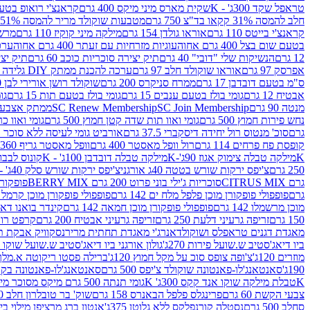
טראפל שקד 300ג' - K
שקית מארס מיני מיקס 400 גרם
קראנצ'י רואופ בטעם תו
חלב להמסה 31% קקאו בד"צ 750 גרם
מטבעות שוקולד מריר להמסה 51% קקאו פרווה בד"צ 750 גרם
קראנצ'י בייטס 110 גרם
אוראו גולדן 154 גרם
מילקה מיני קוקיז 110 גרם
מרשמלו 150 גר 
בטעם שום בצל 400 גרם אחוה
עוגיות מזרחיות עם זעתר 400 גרם אחוה
ערכה 
12 גרם
הנשיקות שלי "דובי" 40 גרם
תיק יצירה סוכריות כוכב 60 גרם
תיק יצירה
אפרסק 97 גרם
אוראו שוקולד חלב 97 גרם
ערכה להכנת ממתק DIY גלידה 43.5 גרם
ס"מ בטעם דובדבן 17 גרם
ממרח סניקרס 200 גרם
שוקולד רושן אורירי לבן 80 גרם
אבטיח 12 גרם
גומי בולז בטעם ענבים 15 גרם
גומי בולז בטעם תות 15 גרם
גומ
מנטה 90 גרם
SC Join Membership
SC Renew Membership
ממתק אצבעוני 7.5 
נחש פירות חמוץ 500 גרם
גומי ואוו תות שדה קטן חמוץ 500 גרם
גומי ואוו כרי
גרם
סוכ' מנטוס רול יחידה דיסקברי 37.5 גרם
אורביט גומי לעיסה ללא סוכר בטעם
קופסת פח פרחים 114 גרם
רול וופל מאסטר 400 גרם
וופל מאסטר גריף 360 גרם
K
מילקה טבלה צימוק אגוז 90ג'-K
מילקה טבלה דובדבן 100ג' - K
קונוס לבבות 
250 גרם
צ'יפס ירקות שורש בטטה 40ג אורגני
צ'יפס ירקות שורש סלק 40ג' -אורגני
גרם CITRUS MIX
סוכריות ג'ילי בוני פרוט 200 גרם BERRY MIX
פופקורן בט
גרם
פופפולי פופקורן מוכן פלפל מלח ים 142 גרם
פופפולי פופקורן מוכן קרמל 142 גרם
מוכן מרשמלו 142 גרם
פופפולי פופקורן מוכן חמאה 142 גרם
קינדר בואנו דארק ב
150 גרם
זריפה גרעיני דלעת 250 גרם
זריפה גרעיני אבטיח 200 גרם
קרפט רוטב ב
מאגדת דגנים טראפלס ושוקולד
אנרג'י מאגדת תחתית מריר
נסקוויק אבקת תות 0
ביו דיאג'סטיב ש.שועל פירות 270ג'
גולון אורגני ביו דיאג'סטיב ש.שועל שוקו 270ג'
מוזרים 120ג'
צ'ופה צופס סוכ על מקל חמוץ 120ג'
ברילה פסטו ריקוטה א.מלך 190ג
190ג'
סאנטאנג'לו-פאנטונה שוקולד צ'יפס 500 גרם
סאנטאנג'לו-פאנטונה בקופסה 0
K
טבלת מילקה שוקו אנד קקס 300ג' K
גומי תנתה 500 גרם מיקס מסוכר מיני תות בננה
צבעי הקשת 60 גרם
פרינגלס פלפל הבאנרס 158 גרם
שוק' בר טובלרון חלב 200ג'
סחלב 500 גרם
נסטלה קורנפלקס ללא גלוטן 375ג'
אנטון ברג מרציפן מילוי בייליס 75