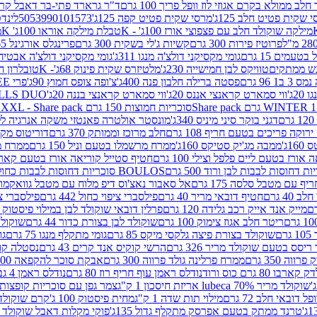
 ממולא בקרם אגוזי לוז וופל פריך 100 גרם
ד"ר גרארד פתי-בר דאבל קרם ב
 שקית פטיט חלב 125ג'
מרסי שקית פטיט קפה 125ג'
5053990101573
לינדט
מילקה שוקולד חלב עם פצפוצי אורז 100ג' - K
טבלת מילקה אוראו 100ג' K
מ
פרוטיז פירות 300 גרם
קשיות ג'לי בשקית 300 גרם
פרינגלס אורגינל 165 גרם
עמים 15 גרם
גומי מקסיקני דולצ'ה מנגו 311ג'
גומי מקסיקני דולצ'ה אבטיח 311ג
ש ממתקים
טוויקס לבן חמישייה 230ג'
מלטיזרס שקית פינוק 68ג'- K
טובלרון חלב 35ג
 96 גרם
פסטה ברילה חלבון פנה 400ג'
צ'ופה צופס חמוץ 90ג'
פרי FREE חטיף מלון קראנצ'י 20 גרם
2ג'
ווי סמארט קראנצי אננס 20ג'
ווי סמארט קראנצי בננה 20ג'
SKILLS DUO סוכריות על מקל בטעמי תפו
סוכריות חמוצות 150 גרם SOUR MADNESS XXL - Share pack
דגני בוקר סיני מיניס 340ג'
מונסטר אולטרה פאנטזי משקה אנרגיה ללא סוכר
וקה פריכים בטעם חריף 108 גרם
חלב מרוכז וממותק 370 גרם
דוריטוס מקסיק
1ג'
ממבה מג'יק סטיקס 160ג'
ממרח מרשמלו בטעם וניל 150 גרם
ממרח מרש
ורז בטעם ליים פלפל וצילי 100 גרם
חטיף סטייל קוריאה אורז בטעם קארבונרה 
BOULOS סוכריות דחוסות לבבות כחול לבן 500 גרם
 עם מטבל סלסה 175 גרם
אל סאבור נאצ'וס דיפ מלוח עם מטבל גוואקמולי 175 ג
40 גרם
חטיף דובאי מריר 40 גרם
פילסברי ציפוי כחול 442 גרם
פילסברי ציפו
מייק אנד אייק רכב גלידה 120 גרם
פרלין דובאי שוקולד לבן במילוי פיסטוק וקדאיף
ריטר חלב אגוז צימוק 100 גרם
שוקולד לבן בצורת כדור 44 גרם
שוקולד ח
ם
שוקולד בצורת פיצה גלקסי מיקס 85 גרם
גומי מתקלף מנגו 75 גרם
גו
ריסס בטעם שוקולד מריר 326 גרם
הרשי קוקיס אנד קרים 43 גרם
נסטלה קורנ
ה 350 גרם
ממרח פרלינה גולד פרווה 300 גרם
אבקת סוכר להקפאה 300 גרם
80 גרם כוס ורוד
נודלס ראמן עוף חריף רוז 80 גרם
נודלס ראמן 4 גבינות 80 גרם
שוקולד מריר 70% lubeca אריזת חיסכון 1 ק"ג
צמר גפן עם סוכריות קופצות ענב
 דובאי חלב 72 גרם
מילוי תות שדה 1 ק"ג
מחית פיסטוק 100 ג'
קרם שוקולד לשמר
טרנד ממתק בטעם אפרסק מתקלף גדול 135ג'
פוקי מקלות דאבל שוקולד 47 גרם