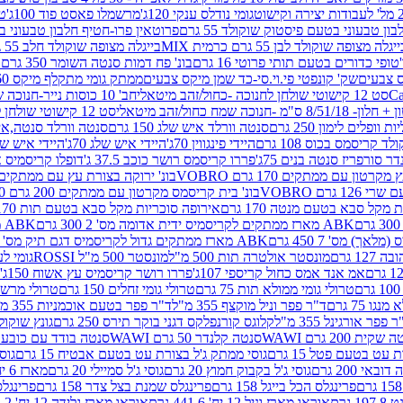
גומי נודלס ענקי 120ג'
מרשמלו פאסט פוד 100ג'
טר
ן טבעוני בטעם פיסטוק שוקולד 55 גרם
פרוטאין פרו-חטיף חלבון טבעוני בטעם 
יגלה מצופה שוקולד לבן 55 גרם כרמית MIX
בייגלה מצופה שוקולד חלב 55 גרם כרמית MIX
טופי כדורים בטעם תותי פרוטי 16 גרם
בונ' פח דמות סנטה השומר 350 גרם SORINI
קס צבעים
שק' קונפטי פי.וי.סי-כד שמן מיקס צבעים
ממתק גומי מתקלף מיקס 60 גרם
סט 12 קישוטי שולחן לחנוכה -כחול/זהב מיטאלי
חב' 10 כוסות נייר-חנוכה שמח כחול/זהב מיטאלי
ס"מ -חנוכה שמח כחול/זהב מיטאלי
סט 12 קישוטי שולחן לחנוכה -צבעוני
ות וופלים לימון 250 גרם
סנטה וורלד איש שלג 150 גרם
סנטה וורלד סנטה,איש ש
קריסמס בכוס 108 גרם
היידי פינגווין 70ג'
היידי איש שלג 70ג'
היידי איש שלג 50
דר סורפריז סנטה בנים 75ג'
פררו קריסמס רושר כוכב 37.5 ג'
דופלו קריסמיס איש
רטון עם ממתקים 170 גרם VOBRO
בונ' ירוקה בצורת עץ עם ממתקים 170 גרם OBRO
רם VOBRO
בונ' בית קריסמס מקרטון עם ממתקים 200 גרם VOBRO
10 סביבון פ
מקל סבא בטעם מנטה 170 גרם
אירופה סוכריות מקל סבא בטעם תות 170 גרם
ABK מארז ממתקים לקריסמיס ידית אדומה מס' 2 300 גרם
ABK מארז מתנה פעמון לקריסמיס מס' 1 200 גרם
ABK מארז ממתקים גדול לקריסמיס דגם תיק מס' 4 500 גרם
1 גרם
מונסטר אולטרה תות 500 מ"ל
מונסטר 500 מ"ל ROSSI
גומי לעי
אמ אנד אמס כחול קריספי 107ג'
פררו רושר קריסמיס עץ אשוח 150ג'
טרולי גומי ממולא תות 75 גרם
טרולי גומי זחלים 150 גרם
טרולי מרשמלו ב
ו 75 גרם
ד"ר פפר וניל מוקצף 355 מ"ל
ד"ר פפר בטעם אוכמניות 355 מ"ל
 פפר אורגינל 355 מ"ל
קלוגס קורנפלקס דגני בוקר תירס 250 גרם
גונץ שוקולד 
שקית 200 גרם WAWI
סנטה קלנדר 50 גרם WAWI
סנטה בודד עם כובע 80 גרם WAWI
עט בטעם פטל 15 גרם
גוסי ממתק ג'ל בצורת עט בטעם אבטיח 15 גרם
גוס
ובאי 200 גרם
גוסי ג'ל בקבוק חמוץ 20 גרם
גוסי ג'ל סמיילי 20 גרם
מארז 6 יח' תיבת אוצר פלסטיק
פרינגלס הכל בייגל 158 גרם
פרינגלס שמנת בצל צדר 158 גרם
פרינגלס מ
גרם
אוראו מארז וניל 12 יח' 441.6 גרם
אוראו מארז גלידה 12 יח' 331.2 גרם