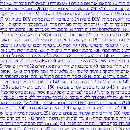
ת 10 גרם
אם אנד אם בוטנים 220ג'
מנורת 3 המשאלות סוכריות 9.6 גרם
קינדר בואנו מיני מיקס 205 גרם
עוגיות אוראו במילוי 
– ברבי 24 יחידות
מרשמלו 150 גר – גנרי 24 יחידות
מרשמלו נקניקייה 0
להכנת ממתק DIY טיפות 24 גרם
ערכה להכנת ממתק DIY בועות ג'לי 17 גרם
 סוכריות לב 60 גרם
תיק יצירה סוכריות פרח 60 גרם
סוכריות קופצות + לקקן - 
מלטיזרס צבי ג'ינג'רברד 59 גרם
ממרח מלטיזרס 200 גרם
ממרח טוויקס 200
מקלות גומי עם ג'לי וסוכריות בטעם פירות 36 גרם
מקלות גומי עם ג'לי וס
י בולז בטעם פטל 15 גרם
קראנצ'י רואופ בטעם פטל 10 גרם
קראנצ'י רואופ בטע
גרם
גומי המבורגר גדול+ ג'ל חמוץ 50 גרם
גומי המבורגר מיני 10 גרם
גומי
ש אבטיח חמוץ 500 גרם
גומי ואוו תות אוכמניות 500 גרם
גומי ואוו נחש אנקונדה 0
 תפוח 14 גרם
ראש ג'לי תות 8 גרם
ראש ג'לי פטל 8 גרם
ראש ג'לי דובדבן 8 גר
גולון מגה שוקו 145ג'
מילקה טבלה פטל 100ג'-K
מילקה טבלה אוראו סנדוויץ' 92ג
שוקולד באהבה 48 גרם
לבבות שוקולד בקופסא יהלום 52גר
לקקן שוקולד 25 גרם I LOVE YOU
הל משקה אנרגיה קלאסי 250 מל
אמ אנד אמס שוקו חום 200ג'- K
סוכריות 
עם שוקו 60 גרם OISHI
פופקורן בטעם קרמל 60 גרם OISHI
פופפולי פופקו
פופפולי פופקורן מוכן גבינה נאצו 142 גרם
פופפולי פופקורן מוכן צדר לבן 142
ודד 43 גרם
גונץ בוטנים קלויים עם מלח 150 גר'
מנטוס שקית מנטה 135 גרם
רביקיו אורגינל 510 מ"ל
פבורס טראפל לבן פיסטוק 100ג'
פבורס טראפל שוקו 
35ג'
גולון טוסטדה ללא ת.סוכר 175ג'
גולון טוסטדה ללא סוכר 350ג'
גולון א
גולון אורגני ביו ביסקוויט 170ג'
גולון מגה סנדוויץ' 250ג'
גולון אורגני ביו מריה 50
'
תחתית לפאי גראהם קרקר 170ג'
גומי וידאל תות סוכר 500 גר'
ברילה פסט
50 גר'
דיי ביסתן קלינדר בטעמים שונים 251 גרם
טבלת מילקה טופי אגוזים 00
גומי תנתה 500 גר' תות חמוץ גדול
גומי תנתה 500 גר' נשיקה
סוכרי
דג כסף פרווה 1 ק"ג
דג זהב חלבי- 1 ק"ג
cremo וופל קרם שוקולד מריר בודד
1 גרם
אנטון ברג מרציפן משמש בברנדי 220 גרם
שוקולד רושן אורירי מריר 