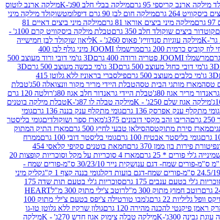
 מילקה ארנב קריספי 95 גרם
מילקה בבלי חלב 90ג'-K
מילקה ארנב לוטוס
ביסקוויט 264 גרם
מילקה חום לבן 90 גרם דיפלומט
שוקולד מילקה מיני
ם
מילקה מיני ביצים אוראו 81 גרם
מילקה מיני ביצים דאיים 81
קוטדור ביצים שוקולד חלב 350 גרם
טבלת מילקה ביסקוויט קרם 100ג' -
מילקה עוגיות סנדוויץ' פאוס 260ג' - K
ליאון שוקולד לבן חמישייה
 קוביס כרמית 200 גרם
מרשמלו JOOMI מיני גולף לבן 400
מרשמלו JOOMI פטריה ורודה 400 גרם
3D גו'מי דובי ורוד מעוצב 500
3D גו'מי דובי כחול מעוצב 500 גרם
3D גו'מי כבשה מעוצב 500 גרם
3D
3D גו'מי כלבים מעוצב 500 גרם
פילסברי בראוניז ללא גלוטן 415
 טסה
מארז מותגי הבית טסה
טבלת היידי מריר מקור וונצואלה 50ג'
טבלת
אנדור מריר אגוז 80ג'
טבלת היידי גראנדור חלב אגוז 80ג'
רולטה 120 גרם
מילקה אגוז שלם 250ג' - K
מילקה טבלה לו 87ג'-K
טבלת מילקה בוטנים
גומי מתקלף ענק אפרסק 136 גרם
גומי מתקלף ענק בננה 136 גרם
גומי
רם
הריבו זהב מקסי דובונים 375ג'
מארז ספר ושוקולדים
גומי בליסטר
גים
מארז סירת מתוקטסה
סילאן טבעי לחיץ 500 גרם
מארז התיק המתוק
גומי בליסטר אבטיח 100 גרם
גומי בליסטר דובי 100 גרם
ממרח
פיטורת פירות בון ממן 370 גרם
חמאת בוטנים סקיפי קלאסי 454
נייה ג'לי פורים * 25 גרם
מארז 4 סוכריות על מקל וסוכריות קופצות 20
שקית נייר 30/23/10 ס"מ-פורים שמח -
גומי בננה קצף 1 ק"ג
קליק מיני
כריות ג'לי בטעם ענבים 175 גרם
סוכריות ג'לי בטעם תות שדה 175
רוטב חמוץ מתוק 300 מ"ל
רוטב צ'ילי מתוק 300 מ"ל
HEART
קס וופל גליליות 22 גרם
ג'מבו טורטילה צ'יפס בטעם צ'ילי מתוק 100
ק ראמן פיקנטי להכנה מהירה 120 גרם
גולון שרקיז ללא גלוטן טו-גו
וגת גבינה 300ג'-K
מילקה טבלה צימוק אגוז חדש 270ג' - K
מילקה