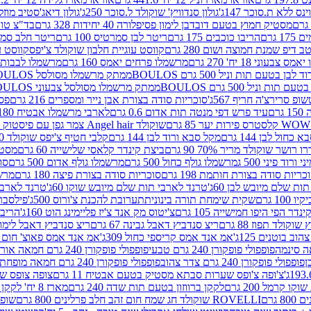
ינס ללא ת.סוכר 147ג'
גולון סנדוויץ' שוקולד ל.סוכר 250ג'
גולון דיאג'סטיב מוזלי 365
מסטיק חמוץ בטעם דובדבן לימון פסיפלורה 40 יחידות 328 גרם
בד"צ טורינו
 גרם
הריבו כוכבים 175 גרם
ריטר לבן סמרטיס 100 גרם
ריטר חלב סמרטיס 
 דיפ שמנת חמוצה ושום 280 גרם
קווסט עוגיית חלבון שוקולד צ'יפס
קווסט ע
וני 18 יח' 270 גרם
מרשמלו פרחים יאמס 160 גרם
מרשמלו לבבות יאמס 
טעם תות וניל 500 גרם BOULOS
ממתק מרשמלו מסולסל BOULOSתכלת לבן בטעם תות וניל 500 גרם
וניל 500 גרם BOULOS
ממתק מרשמלו מסולסל צבעוני BOULOSבטעם תות וניל 500 גרם
ופ סרירצ'ה חריף 567ג'
סוכריות סודה בצורת אבן נייר ומספרים 216 גרם
פס 
ם
עיד פרש דפי מנטה תות אדום 0.6 גרם
לארבי מרשמלו אבטיח 180ג'
לסטרס פירות יער 85 גרם
שוקולד Angel hair צמר גפן עם פיסטוק 150 גרם
כחול לבן 144 גרם
מקל סבא ורוד לבן 144 גרם
קלבי חטיף צ'יפס שוקולד 40 גרם
ושר שוקולד מריר 70% 90 גרם
ביצת קינדר קלאסי שלישייה 60 גרם
מסטיק א
ורוד פיני 500 ג
מרשמלו גולף כחול 500 גרם
מרשמלו גולף אדום 500 גרם
סוכ
כריות סודה בצורת חותמת 198 גרם
סוכריות סודה בצורת פיצה 180 גרם
מרשמ
ת שלם מיובש לבן 60ג'
טרנד לארבי תות שלם מיובש שוקו 60ג'
טרנד לארבי 
1 גרם
שקית שימחת תורה בינונית
תערובת להכנת צ'ורוס 500ג'
פילסברי 
ינדר הפי היפו חמישייה 105 גרם
צ'יטוס מק אנד צ'יז פליימינג הוט 160ג'
הריבו 
קולד תפוז 88 גרם
ריצ סנדביץ דאבל גבינה 67 גרם
ריצ סנדביץ דאבל לימון 67 גר
ב בוטנים 125ג'
אמ אנד אמס קריספי כחול 309ג'
אמ אנד אמס פאוצ' חום 125ג'- K
פופפולי פופקורן 240 גרם טבעי
פופפולי פופקורן 240 גרם חמאה אורגני
פופפולי פופקורן 240 גרם צדר צהוב
פופפולי פופקורן 240 גרם חמאה מופחת שומן
צ'ופה צ'ופס שערות סבתא מסטיק בטעם אבטיח 11 גרם
צופה צופס שער
 קרמל 200 גרם
לקקן ברווזון בטעם תות שדה 240 גרם
מארז 8 יח' לקקן ברבי 80 גרם
ROVELLI שוקולד חג שמח חום זהב חלב פרלינים 800 גרם
שופר 