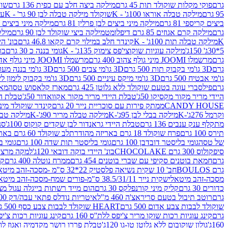
גרם
פוקי מקלות שוקולד תות 45 גרם
מילקה ביצה חלב עם כפית 136 גרם
שוקו
95 גרם
מילקה טבלה אוראו 100ג' - K
שוקולד מילקה טבלה לבן 90 גר' - K
עו
ביצים קריספי 81 גרם
מילקה מיני ביצים לבן פרלין 81 גרם
מילקה מיני ביצים ש.לבן
גרם
מילקה קרם אגוזים 85 גרם דיפלומט
מילקה ביצי שוקולד לבן 90 גרם
מילקה
K
מילקה טבלה תות 100ג' - K
קינדר חלב במילוי קרם קקאו 46.8 גרם
בונ' היי
5*30ג' 150ג'
מילקה עוגיות שוקוצי'פס צימוק 135ג' - K
גומי בננה כ 30 גרם
בר
גרם
מרשמלו JOOMI מיני גולף צהוב 400 גרם
מרשמלו JOOMI מיני גולף אדום 400 גרם
גרם
3D גו'מי בקבוק תות 500 גרם
3D גו'מי צבים 500 גרם
3D גו'מי בננה מעוצב 500 גרם
גו'מי אבטיח 500 גרם
3D גו'מי מיקס עיניים 500 גרם
3D גו'מי בקבוק לימון ליים 500 גרם
גרם
פילסברי עוגה בטעם שוקולד ללא גלוטן 425 גרם
מארז קלאסוש טסה
מאר
היידי מריר מקור מקסיקו 50ג'
טבלת היידי מריר מקור אקוואדור 50ג'
טבלת היי
CANDY HOUSE
ממתק פירות עם סוכריית נייר 20 גרם
קינדר שוקולד מיני פר
וקרמל 276ג'-K
מילקה בבלי לבן 95ג'-K
מילקה טבלה מריר 90ג'-K
מילקה טבלה ח
מתקלף ענק ענבים 136 גרם
טבלת היידי גראנדור לבן שקדים קוקוס 100ג'
סני
תירס 100 גרם
פרח שוקולד 18 גרם באריזה מהודרת
לב שוקולד 60 גרם באריזה מהודרת
של טסה
גומי בליסטר דובדבן 100 גרם
גומי בליסטר תות שדה 100 גרם
גומי בל
סיפקולוס 300 גרם CHOCOLAKE
בונ' היידי בוקה דובאי 120ג'
למקה מרציפן 62% 00
גרם
חמאת בוטנים סקיפי עם שברי בוטנים 454 גרם
ממרח נוטלה 400 גרם
קי
גרם BOULOS
חב' 10 שקית נשיאה פלסטיק 22*32 ס"מ -מסכה-זהב מיטאלי
מסכה-זהב מיטאלי
שקית נייר 38.5/31/11 ס"מ-פורים שמח-מסכה-זהב מיטאלי
כדורים 30 גרם
קליק מיני קורנפלקס 30 גרם
הום מייד רשתות בייגלה עגול מצופה ב
גרם
רוטב תיבול בטעם סריראצ'ה 460 מ"ל
איטריות נודלס פתאי עבה/דק 200 גרם
שוקולד לבבות צבע אדום 500 גרם
HEART שוקולד לבבות צבע כסף 500 גרם
גרם
קינג עוגיות רכות שוקו מריר צ'יפס ללת''ס 160 גרם
קינג עוגיות רכות צ'יפס ק
160ג'
גולון שוקובום ללא גלוטן טו-גו 120ג'
טבלת פררו רושר מקדמיה ואגוז לוז 90 גר