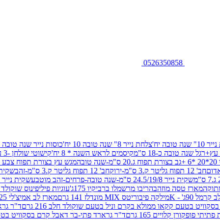
0526350858
שנה טובה יח'
צלחת נייר 8" שנה טובה 10 יח'
כוסות נייר שנה טובה 10 יח'
+רגל שנה טובה כ-18 ס"מ
קיסמים לראש השנה * 8 יח'
קישוטי שולחן -3 עיצובים 12 יח
ובה
מגש עץ בצורת תפוח צבע זהב 29/26
חב' 12 תפוח גליטר ק.3 ס"מ-ירוק
חב' 12 תפוח גליטר ק.3 ס"מ-זהב
שקית נייר 38.5/31.5/11 ס"מ
שקית נייר 24.5/19/8 ס"מ-שנה טובה-פרחים-זהב מוטבע
שקית נייר 30/23/10 ס"מ-שנה טובה-פרחים-זהב מוטבע
תוקה
מארז טסה מוזהב
הריבו מרשמלו ברביקיו 175ג'
עוגיות פיליפינוס שוקולד חלב 0
ל 90ג' - K
מילקה פיבוריטס MIX מונדלז 141 גרם
מארז לב אמיצ'לי 125 גרם
וויט בטעם קקאו ממולא בקרם וניל בטעם שוקולד חלב 216 גרם
ד"ר גרא
פופקורן קלויים 165 גרם
ד"ר גרארד פתי-בר דאבל קרם בסקוויט בטעם שו