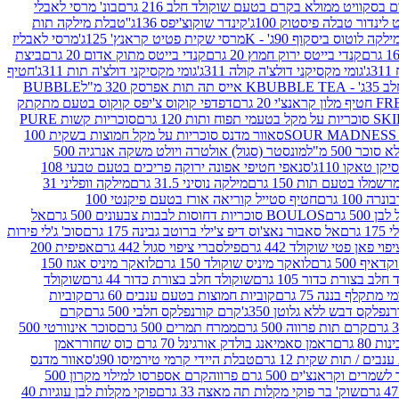
סקוויט ממולא בקרם בטעם שוקולד חלב 216 גרם
בונ' מרסי לאבלי
 לינדור טבלה פיסטוק 100ג'
קינדר שוקוצ'יפס 136ג'
'טבלת מילקה תות
ילקה לוטוס ביסקוף 90ג' - K
מרסי שקית פטיט קראנץ' 125ג'
מרסי לאבליז
קנדי בייטס ירוק חמוץ 20 גרם
קנדי בייטס מתוק אדום 20 גרם
ביצת
'
גומי מקסיקני דולצ'ה קולה 311ג'
גומי מקסיקני דולצ'ה תות 311ג'
חטיף
' - K
BUBBLE TEA אייס תה תות אפרסק 320 מ"ל
BUBBLE
דפדפי קוקוס צ'יפס קוקוס בטעם מתקתק
ח ותות 120 גרם
סוכריות קשות PURE
סאוור מדנס סוכריות על מקל חמוצות בשקית 100
 500 מ"ל
מונסטר (סגול) אולטרה ויולט משקה אנרגיה 500
ן טאקו 110ג'
סנאפי חטיפי אפונה ירוקה פריכים בטעם טבעי 108
מלו בטעם תות 150 גרם
מילקה נוסיני 31.5 גרם
מילקה וופליני 31
100 גרם
חטיף סטייל קוריאה אורז בטעם פיקנטי 100
BOULOS סוכריות דחוסות לבבות צבעונים 500 גרם
אל
רם
אל סאבור נאצ'וס דיפ צ'ילי ברוטב גבינה 175 גרם
סוכ' ג'לי פירות
י פאן פטי שוקולד 442 גרם
פילסברי ציפוי סגול 442 גרם
אפיפית 200
 500 גרם
לואקר מיניס שוקולד 150 גרם
לואקר מיניס אגוז 150
לב בצורת כדור 105 גרם
שוקולד חלב בצורת כדור 44 גרם
שוקולד
מי מתקלף בננה 75 גרם
קוביות חמוצות בטעם ענבים 60 גרם
קוביות
פלקס דבש ללא גלוטן 350ג'
קרם קורנפלקס חלבי 500 גרם
קרם
קרם תות פרווה 500 גרם
ממרח תמרים 500 גרם
סוכר אינוורטי 500
ראמן סאמיאנג בולדק אורגינל 70 גרם כוס שחור
ראמן
ים / תות שקית 12 גרם
טבלת היידי קרמי טירמיסו 90ג'
סאוור מדנס
ים וקראנצ'ים 500 גרם פרווה
קרם אספרסו למילוי מקרון 500
שוק' בר פוקי מקלות תה מאצה 33 גרם
פוקי מקלות לבן עוגיות 40