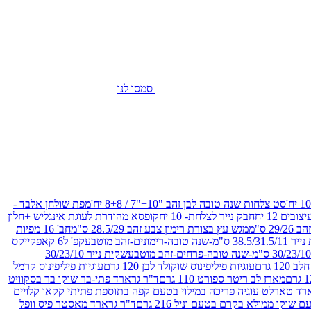
סמסו לנו
סט צלחות שנה טובה לבן זהב "10+"7 / 8+8 יח'
מפת שולחן אלבד -
חבק נייר לצלחת- 10 יח
קופסא מהודרת לעוגת אינגליש +חלון
 ס"מ
מגש עץ בצורת רימון צבע זהב 28.5/29 ס"מ
חב' 16 מפיות
-שנה טובה-רימונים-זהב מוטבע
קפ' ל6 קאפקייקס
שקית נייר 30/23/10
12 גרם
עוגיות פיליפינוס שוקולד לבן 120 גרם
עוגיות פיליפינוס קרמל
מארז לב ריטר ספורט 110 גרם
ד"ר גרארד פתי-בר שוקו בר בסקוויט
רד טארלט עוגיה פריכה במילוי בטעם קפה בתוספת פתיתי קקאו קלויים
קו ממולא בקרם בטעם וניל 216 גרם
ד"ר גרארד מאסטר פיס וופל