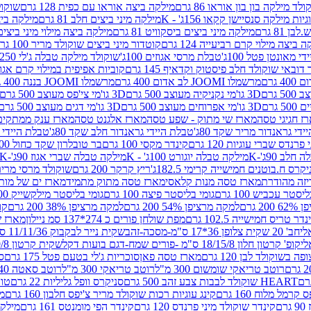
לד מילקה בון בון אוראו 86 גרם
מילקה ביצה אוראו עם כפית 128 גרם
שוקולד
גיות מילקה סנסיישן קקאו 156ג' - K
מילקה מיני ביצים חלב 81 גרם
מילקה ביצים 
 81 גרם
מילקה מיני ביצים ביסקוויט 81 גרם
מילקה ביצה מילוי מיני ביצים 97 גר
 ביצה מילוי קרם רביעייה 124 גרם
קוטדור מיני ביצים שוקולד מריר 100 גרם
די מאונטן פטל 100ג'
טבלת מרסי אגוזים 100ג'
שוקולד מילקה טבלה ג'לי 250 גר'-K
 דובאי שוקולד חלב פיסטוק וקדאיף 145 גרם
קוביות אפיפית במילוי קרם אגוזי לוז
מרשמלו JOOMI לב אדום 400 גרם
מרשמלו JOOMI בננה 400 גרם
3D גו'מי נקניקיה מעוצב 500 גרם
3D גו'מי צי'פס מעוצב 500 גרם
3D גו'מי אפרוחים מעוצב 500 גרם
3D גו'מי דגים מעוצב 500 גרם
ז חגיגי טסה
מארז שי מתוק - שפע טסה
מארז אלגנט טסה
מארז ענק ממתקים
די גראנדור מריר שקד 80ג'
טבלת היידי גראנדור חלב שקד 80ג'
טבלת היידי גר
נדס שברי עוגיות 120 גרם
קינדר מקסי 100 גרם
בר טובלרון שקד כחול 100ג'
לב 90ג'-K
מילקה טבלה יוגורט 100ג' - K
מילקה טבלה שברי אגוז 90ג'-K
קרס ח.בוטנים חמישייה קרימי 182.5ג'
ריץ קרקר 200 גרם
שוקולד מרסי מריר 250 ג
מארז טסה מנות קלאסי
מארז טסה מתוק מתמיד
מארז ים של מות
יסטר עכביש 100 גרם
גומי בליסטר פיצה 100 גרם
גומי בליסטר מילקשייק 100 גרם
2 גרם
למקה מרציפן 54% 200 גרם
למקה מרציפן 38% 200 גרם
קונ
נדר טריס חמישייה 102.5 גרם
מפת שולחן פורים כ 274*137 סמ ניילון
מארז שמי
חב' 20 שקית צלופן 36*17 ס"מ-מסכה-זהב
שקית נייר לבקבוק 11/11/36 ס"מ ס"מ-פורים שמח- דגם ענן
קופ' קרטון חלון 18/15/8 ס"מ -פורים שמח-דגם בועות דקל
שקית קרטון 24.5/19/8 ס"מ-פורים שמח-דגם בועות דקל
שוקולד לבן 120 גרם
מארז טסה פאן
סוכריות ג'לי בטעם פטל 175 גרם
סו
רוטב טריאקי שומשום 300 מ"ל
רוטב טריאקי 300 מ"ל
רוטב סאטה 240 גרם
HEART שוקולד לבבות צבע זהב 500 גרם
סניקרס וופל גליליות 22 גרם
טווי
רמל מלוח 160 גרם
קינג עוגיות רכות שוקולד מריר צ'יפס חלבון 160 גרם
מר
ם
קינדר שוקולד מיני פרנדס 120 גרם
קינדר הפי מומנטס 161 גרם
מילקה ע