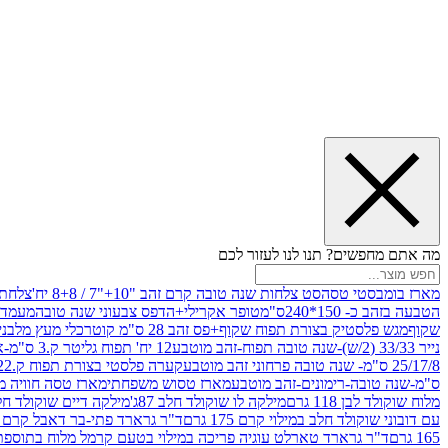
מה אתם מחפשים? תנו לנו לעזור לכם
מארז בומבסטי טסה
סט צלחות שנה טובה קרם זהב "10+"7 / 8+8 יח'
צלחת נייר 10" 
הטבעה בזהב כ- 150*240ס"מ
טופר אקרילי+הדפס צבעוני שנה טובה
מעמד עץ
שקוף
מגש פלסטיק בצורת תפוח שקוף+פס זהב 28 ס"מ קוטר
כלי מעץ מלבני 20*20 *6 +גב בצורת תפוח ג.20 ס"מ-שנה ט
נייר 33/33 (2/ש)-שנה טובה תפוח-זהב מוטבע
12 יח' תפוח גליטר ק.3 ס"מ-אדום
25/17/8 ס"מ- שנה טובה פרחוני זהב מוטבע
קערה פלסטי בצורת תפוח ק.22 ג.7 ס"מ
ס"מ-שנה טובה-רימונים-זהב מוטבע
מארז טסוש משפחתי
מארז טסה חוויה מ
מלוח שוקולד לבן 118 גרם
מילקה לו שוקולד חלב 87ג'
מילקה דיים שוקולד חלב קרמ
עם דובוני שוקולד חלב במילוי קרם 175 גרם
ד"ר גרארד פתי-בר דאבל קרם בסק
165 גרם
ד"ר גרארד טארלט עוגיה פריכה במילוי בטעם קרמל מלוח בתוספת פתיתי 