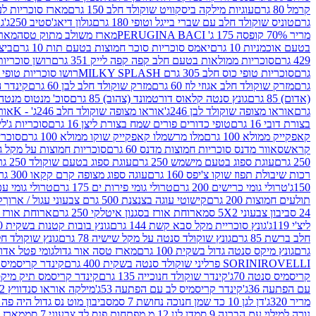
קרמל 80 גרם
עוגיות מילקה ביסקוויט שוקולד חלב 150 גרם
מארז סוכריות לעיס
גרם
טוניס שוקולד חלב עם שברי בייגל וטופי 180 גרם
גולון דיאג'סטיב 250ג'
גו
מריר 70% קופסה 175 ג' PERUGINA BACI
מארז משולב מתוק טסה
מארז
בטעם אוכמניות 10 גרם
יאמס סוכריות סוכר חמוצות בטעם תות 10 גרם
ביצת
429 גרם
סוכריות ממולאות בטעם חלב קפה קפה לייק 351 גרם
רושן סוכריות ג'לי 
גרם
סוכריות טופי כוס חלב 305 גרם MILKY SPLASH
רושו סוכריות טופי חלב 
גרם
מזרק שוקולד חלב אגוזי לוז 60 גרם
מזרק שוקולד חלב לבן 60 גרם
קינדר הפי
(אדום) 85 גרם
גונץ סנטה קלאוס דורטמונד (צהוב) 85 גרם
סוכ' מנטוס מנטה 29.7 גר
גרם
אוראו מצופה שוקולד לבן 246ג'
אוראו מצופה שוקולד חלב 246ג' - K
אוראו
בצורת דובי 16 גרם
טופי כדורים פורים שמח בצורת ליצן 16 גרם
סוכריות ג'לי ב
קאפקייק ממולא 100 גרם
מלו מרשמלו קאפקייק שוקו ממולא 100 גרם
סוכריות ג
קראש
סאוור מדנס סוכריות חמוצות מדנס 60 גרם
סוכריות חמוצות על מקל גולגולת
250 גרם
עוגת ספוג בטעם מישמש 250 גרם
עוגת ספוג בטעם שוקולד 250 גרם
רכות שיבולת תפוז שוקו צ'יפס 160 גרם
עוגה ספוג מצופה קרם קקאו 300 גרם
150ג'
טרולי גומי כרישים 200 גרם
טרולי גומי פירות ים 175 גרם
טרולי גומי עכברים
תולעים חמוצות 200 גרם
קישוטי עוגה בצנצנת 500 גרם צבעוני עגול / ארוך
ק
24 סביבון צבעוני 5X2 סמ
ארוחת אורז בסגנון איטלקי 250 גרם
ארוחת אורז בסגנ
ליצ'י 119ג'
גונץ סוכריית מקל סבא קשת 144 גרם
גונץ בובות קטנות בשקית 100 גרם
חלב ברשת 85 גרם
גונץ שוקולד סנטה על מקל שישיה 78 גרם
גונץ שוקולד חלב ס
גרם
גונץ מיקס סנטה גדול בשקית 100 גרם
מארז טסה אור גדול
גומי פטל אדום 
ROVELLI פרליני שוקולד סנטה בשקית 400 גרם
SORINI
קינדר קריסמיס מיק
קריסמיס סנטה 70ג'
קינדר שוקולד חנוכייה 135 גרם
קינדר קריסמס תיק מיקס 193
עם הפתעה 36ג'
קינדר קריסמיס לב עם הפתעה 53ג'
מילקה אוראו סנדוויץ 92 גרם
מריר 320ג'
דן לגן 10 כד שמן חנוכה נחושת 7 סמ
סביבון מוט נס גדול היה פה ברש
נורה למילוי עם הברגה 9 סמ
דן לגן 12 מ.מפתחות פנס לד צבעוני 7 סמ
מארז 3 מזרקים לאפייה ולבישול 10 מל'