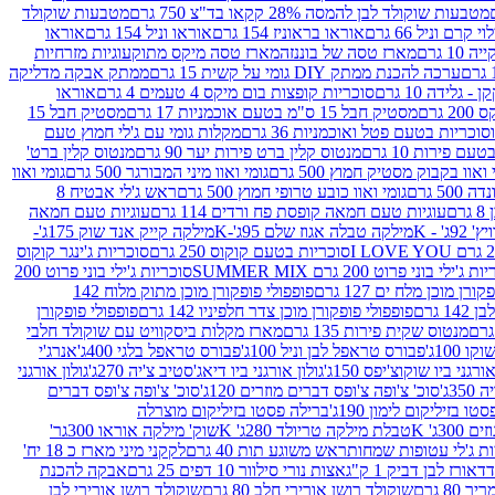
מטבעות שוקולד לבן להמסה 28% קקאו בד"צ 750 גרם
מטבעות שוקולד
קרם וניל 66 גרם
אוראו בראוניז 154 גרם
אוראו וניל 154 גרם
אוראו
1 גרם
מארז טסה של בוננזה
מארז טסה מיקס מתוק
עוגיות מזרחיות
ערכה להכנת ממתק DIY גומי על קשית 15 גרם
ממתק אבקה מדליקה
גלידה 10 גרם
סוכריות קופצות בום מיקס 4 טעמים 4 גרם
אוראו
 גרם
מסטיק חבל 15 ס"מ בטעם אוכמניות 17 גרם
מסטיק חבל 15
וכריות בטעם פטל ואוכמניות 36 גרם
מקלות גומי עם ג'לי חמוץ טעם
ם פירות 10 גרם
מנטוס קלין ברט פירות יער 90 גרם
מנטוס קלין ברט'
 ואוו בקבוק מסטיק חמוץ 500 גרם
גומי ואוו מיני המבורגר 500 גרם
גומי ואוו
50 גרם
גומי ואוו כובע טרופי חמוץ 500 גרם
ראש ג'לי אבטיח 8
ם
עוגיות טעם חמאה קופסת פח ורדים 114 גרם
עוגיות טעם חמאה
' - K
מילקה טבלה אגוז שלם 95ג'-K
מילקה קייק אנד שוק 175ג'-
סוכריות בטעם קוקוס 250 גרם
סוכריות ג'ינגר קוקוס
ג'ילי בוני פרוט 200 גרם SUMMER MIX
סוכריות ג'ילי בוני פרוט 200
רן מוכן מלח ים 127 גרם
פופפולי פופקורן מוכן מתוק מלוח 142
 גרם
פופפולי פופקורן מוכן צדר חלפיניו 142 גרם
פופפולי פופקורן
מנטוס שקית פירות 135 גרם
מארז מקלות ביסקוויט עם שוקולד חלבי
100ג'
פבורס טראפל לבן וניל 100ג'
פבורס טראפל בלגי 400ג'
אנרג'י
ורגני ביו שוקוצ'יפס 150ג'
גולון אורגני ביו דיאג'סטיב צ'יה 270ג'
גולון אורגני
3ג'
סוכ' צ'ופה צ'ופס דברים מוזרים 120ג'
סוכ' צ'ופה צ'ופס דברים
ו בזיליקום לימון 190ג'
ברילה פסטו בזיליקום מוצרלה
3ג' K
טבלת מילקה טריולד 280ג' K
שוק' מילקה אוראו 300גר'
ות ג'לי עטופות שמחות
ראש משוגע תות 40 גרם
לקקני מיני מארז כ 18 יח'
אורז לבן דביק 1 ק"ג
אצות נורי סילוור 10 דפים 25 גרם
אבקה להכנת
80 גרם
שוקולד רושן אורירי חלב 80 גרם
שוקולד רושן אורירי לבן