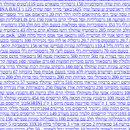
ה תות שדה ודומדמניות 150 גרם
היידי מוצארט נוגט 119ג'
טוניס שוקולד חלב 
לון דיאג'סטיב ש.שועל שוק' 425ג'
באצ'י מריר קפה שקית 125 ג' PERUGINA BACI
 טסה שובי דובי מתוק
יאמס לקקן רולר תות 20 גרם
יאמס אבן נייר ומספריים 18 גרם
 הפתעה 18 גרם
גליליות וופל במילוי קרם בראוניז 150 גרם FLIS
גליליות וופל במי
ג'ל 351 גרם
סוכריות טופי ממולאות בטעם חלב כוס חלב 150 גרם
חטיף שו
קורובקה 205 גרם
חטיף שוקולד רושן ממולא קרם ברולה 43 גרם
חטיף שוק
 היפו אגוזי לוז חמישייה 105 גרם
אמ אנד אמס קרמל מלוח 200ג' K
אם אנד א
ם
מנטוס פירות 29.7 גרם
לוק או לוק גומי נקניקייה 100 גרם
גומי כובע כחול
 גלידה גליל 110.4 גרם
מילקה עוגיות סנסיישן אוראו 156 גרם
אבקת קקאו 400 גרם
טעם מנגו 70 גרם
סוכריות ג'לי בטעם ליצ'י 70 גרם
סוכריות ג'לי בטעם ענבים 70 ג
ומי בצורת עין כ50 יחידות 500 גרם
מארז סנטה 90 גרם
סאוור מדנס סוכריות
 90 גרם
סאוור מדנס סוכריות חמוצות 60 גרם fire
עוגה ספוג מצופה קרם וניל 
קינג עוגיות רכות שוקולד צ'יפס 160 גרם
קינג עוגיות רכות שוקולד מריר צ'יפס 160 
אורביט רפרשרס מסטיק ללא סוכר בטעם אבטיח פטל בקבוקון 67 גרם
טרולי
 200 גרם
טרולי גומי נשיקות תות 200 גרם
טרולי גומי פרות חלב 200 גרם
רפט רוטב ברבקיו טריאקי מתוק 510 מ"ל
בר שוקולד באונטי 57 גר'
מילקה שוקו
ון מקסיקני 250 גרם
ארוחת אורז אושפלו 250 גרם
ארוחת אורז מג'דרה 250 גרם
גונץ אנשי שלג משוקולד במילוי קרם חלב ברשת 85 גרם
גונץ אנשי שלג
נטה 100 גרם
גונץ עוגיות חמאה 9% קריסמיס פח 454 גרם
גונץ שוקולד לו
שחור סטי 1 ק"ג
שוק' סורינטה סנטה מיקס 1 ק"ג SORINI
בונ' קריסמס סנטה עם פפ
ס דמות 102 ג'
קינדר קריסמיס מיני פריינדס 164ג'
קינדר סנטה מילקי קרמל 110
ג'
קינדר קריסמיס קלנדר כוכב מעורב 149 ג'
קינדר קריסמיס ביצה ענקית בנו
מילקה שוקולד חלב עם עדשים 100 גרם
מילקה עוגיות סנסיישן 156 גרם
ת 14 סמ
אקדח 2 סביבון אור+ 3 פרופלור בלוח 33X16 סמ
סביבון 5 קומות בלוח 17X12 סמ
מזרק גדול לאפייה - 50 מל'
4 סביבון טוש מצייר בלוח 29X10 סמ