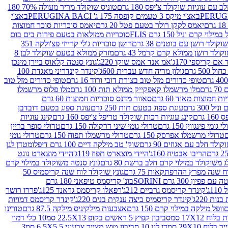
עם עוגיות שוקולד צ'יפס 180 גרם
טוניס שוקולד מריר מעולה 70% 180
באצ'י מיקס 3 טעמים קופסה 175 ג' PERUGINA BACI
באצ'י
יאמס לקקן רולר בטעם פטל 20 גרם
יאמס סוכריות סוכר חמוצות
לוי קרם וניל 150 גרם FLIS
סוכריות ממולאות בטעם פירות בים בום
קולד רושן עם בוטנים 38 גרם
רושן סוכריות ג'לי קרייזי פצ'ולקה 351
ולד רושן ממולא קרם קרמל 43 גרם
מזרק ממולא בטעם שוקולד לבן 8
ם קריספי 170ג'
אמ אנד אמס שוקו 220ג'
גונץ סנטה קלאוס ביירן מינכן
 500 גרם
גולון מריה חדש עברית 600ג'
קינדר קינדריני מאגדת 100
טופי כדורים מזל טוב בצורת דובי ורוד 16 גרם
טופי כדורים מזל טוב
רם
מלו מרשמלו קאפקייק ממולא תות 100 גרם
מלו פלוס מרשמלו
 חמוצות מאוד 60 גרם
סאוור מדנס סוכריות חמוצות 60 גרם
300 גרם
עוגת ספוג בטעם תות 250 גרם
עוגת ספוג בטעם דובדבן
גרם
קינג עוגיות רכות שוקולד טריפל צ'יפס 160 גרם
קינג עוגיות
 גומי פינגווין 150 גרם
טרולי גומי שיני דרקולה 150 גרם
טרולי סופר בריין
טרולי מרשמלו אפרסק 150 גרם
טרולי מרשמלו תפוח 150 גרם
טרולי גומי
לד חלב עם אגוזים 90 גרם
שוק' טב מילקה דיים 100 גרם דיפלומט
דן לגן
הריבו אבטיח 160ג'
היידי מוצארט תפוז 119ג'
היידי מוצארט נוגט
 משוקולד במילוי קרם חלב ברשת 80 גרם
גונץ סנטה משוקולד במילוי קרם
ח שנה מפרץ ההרפתקאות 75 גרם
גונץ שוקולד לוח שנה קריסמיס 50
יון 300 גרם SORINI
בונ' קריסמס טיפאני 180 גרם
ג'
קינדר קריסמס גרביים 212ג'
רפאלו קריסמס גראנד 125ג'
פררו רושר
ת 220ג'
קינדר קריסמיס ביצה ענקית בנים 220ג'
קינדר קריסמס דמויות
וופל מילקה במילוי קרם 150 גרם
אצבעות מילקיניס מילקה 87.5 גרם
טורינו
סביבון קפיץ 5 ראשים בקופ 22.5X13 סמ
10 כלי דמוי
דן לגן 10 סביבון טוש מצייר צבעוני 6.5X5.5 סמ
3