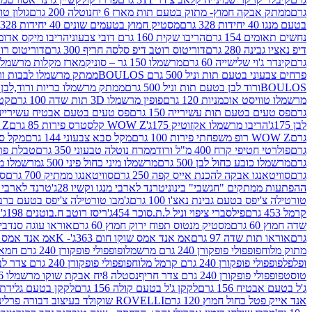
גרם
ממתק אבקה חמוץ- מתוק בטעם תות מארז 6 יח
נוטלה 200 גרם
גולון טוו
בטעם מנגו 40 יחידות 328 גרם
מסטיק חמוץ בטעמים שונים 40 יחידות 328 גרם
נחשים תאומים 154 גרם
הריבו שקית 160 גרם דובי צבעוני
הריבו מיקס אדומים 175
דיפ נאציו גבינה 280 גרם
דוריטוס רוטב דיפ סלסה חריף 300 גרם
דוריטוס רוטב
גרם
קינדר ג'וי שלישייה 60 גרם
מרשמלו 150 גר – סוניק
מארז מקלות מרשמלו יאמס צבע
פרחים צבעוני בטעם תות וניל 500 גרם BOULOS
ממתק מרשמלו לבבות ורוד לבן ב
BOULOSורוד לבן בטעם תות וניל 500 גרם
ממתק מרשמלו כריות ורוד,לבן בטעם תות 
מרשמלו טוויסט אוכמניות 120 גרם
פופין מרשמלו 3D תות שדה 100 גרם
קטש
גרם
פס טעים בטעם תות עשירייה 150 גרם
פס טעים בטעם אבטיח עשירייה 150 גר
לבן 175ג'
הריבו מרשמלו אקזוטיק 175ג'
WOW Z קלסטרס פירות 85 גרם
WOW Z ק
גרם
WOW Z רופ משפחתי פירות 100 גרם
מקל סבא צבעוני 144 גרם
מקל סבא 
גרם
פולרטי חטיפי קרח 400 מ"ל ורוד
ממרח נוטלה טבעוני 350 גרם
טבלת פררו ר
גרם
מרשמלו כובע כחול לבן 500 גרם
מרשמלו מיני כחול פיני 500 ג
מרשמלו מיני 
גרם
סוויטאנגו אבקה להכנת אייס קפה 250 גרם
סוויטאנגו ממתיק 700 גרם
סו
ההפתעות ממתקים "חגשבי" בינוני
טרנד לארבי מנגו וקשיו 28ג'
טרנד לארבי תו
טורטילה צ'יפס בטעם גבינת נאצ'ו 100 גרם
ג'מבו טורטילה צ'יפס בטעם ברביקיו 00
קרמל 453 גרם
פילסברי ציפוי וניל ל.ת.סוכר 454ג'
ריסז רוטב ח.בוטנים 198ג'
ק
שדה חמוץ 60 גרם
מסטיק מנטוס תפוח ירוק חמוץ 60 גרם
אוראו עוגה סנדביץ שו
גרם
אוראו תות שדה 97 גרם
אמ אנד אמס שוקו חום 363ג'- K
אמ אנד אמס צהו
מתוק מלוח
פופפולי פופקורן 240 גרם מרשמלו
פופפולי פופקורן 240 גרם חמאה סינמה
ופלפל
פופפולי פופקורן 240 גרם קרמל מלוח
פופפולי פופקורן 240 גרם צדר לבן
טוסט
פופפולי פופקורן 240 גרם צדר חריף
נסטלה 8יח אבקת שוקו מרשמלו 193.6ג'
ג'ל בטעם אבטיח 156 גרם
לקקן ג'ל בטעם קולה 156 גרם
לקקן בטעם גלידת שוקו
אנד אייק פטל כחול חמוץ 120 גרם
ROVELLI שוקולד בעיצוב דבורה פרלינים 800 גרם