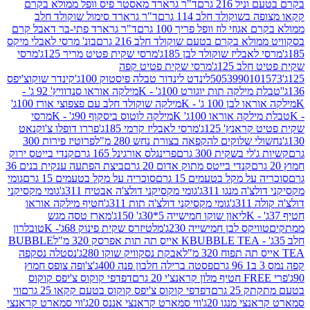
 216 גרם
ד"ר גרארד מאסטר פיס וופל ממולא בקרם
שוקולד חלב 114 גרם
ד"ר גרארד סימול שוקולד חלב
וזי לוז וופל פריך 100 גרם
ד"ר גרארד פתי-בר דאבל קרם
לא בקרם בטעם שוקולד חלב 216 גרם
בונ' מרסי לאבלי מיקס
בליז שוקולד לבן 185ג'
מרסי שקית פטיט מריר 125ג'
מרסי
ב 125ג'
מרסי שקית פטיט קפה
505399010
לינדט לינדור טבלה פיסטוק 100ג'
קינדר שוקוצ'יפס
ילקה תות יוגורט 100ג' - K
מילקה אוראו סנדוויץ' 92 ג' -
בן 100 ג' - K
מילקה שוקולד חלב עם פצפוצי אורז 100ג'
ה אוראו 100ג' K
מילקה לוטוס ביסקוף 90ג' - K
מרסי
אנץ' 125ג'
מרסי לאבליז קרמי 185ג'
פררו דופלו צ'וקנאט
 שלוקים להקפאה בצורת נחש 280 מ"ל
פרוטיז פירות 300
י בשקית 300 גרם
פרינגלס אורגינל 165 גרם
קנדי בייטס ירוק
קנדי בייטס מתוק אדום 20 גרם
ביצת הפתעה ענקית בנים 36
ל מקל בטעמים 15 גרם
סוכריה על מקל בטעמים 15 גרם
גומי
 מנגו 311ג'
גומי מקסיקני דולצ'ה אבטיח 311ג'
גומי מקסיקני
ג'
גומי מקסיקני דולצ'ה תות 311ג'
חטיף מילקה אוראו
ליאון שוקו חמישייה 5*30ג' 150ג'
מארז טסה מגש
יקס לבן חמישייה 230ג'
מלטיזרס שקית פינוק 68ג'- K
טובלרון
BUBBLE TEA אייס תה תות אפרסק 320 מ"ל
BUBBLE
אבקת נסקוויק שוקו 280ג'
נסטלה נסקפה
פסטה ברילה חלבון פנה 400ג'
צ'ופה צופס חמוץ
דפדפי קוקוס צ'יפס קוקוס
2 גרם
דפדפי קוקוס צ'יפס קוקוס בטעם קקאו 25 גרם
ווי
 מנגו 20ג'
ווי סמארט קראנצי אננס 20ג'
ווי סמארט קראנצי