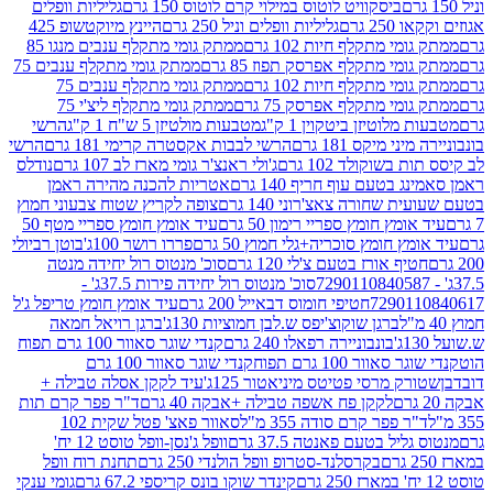
ביסקוויט לוטוס במילוי קרם לוטוס 150 גרם
גליליות וופלים
 גרם
גליליות וופלים וניל 250 גרם
היינץ מיוקטשופ 425
י מתקלף חיות 102 גרם
ממתק גומי מתקלף ענבים מנגו 85
י מתקלף אפרסק תפוז 85 גרם
ממתק גומי מתקלף ענבים 75
י מתקלף חיות 102 גרם
ממתק גומי מתקלף ענבים 75
י מתקלף אפרסק 75 גרם
ממתק גומי מתקלף ליצ'י 75
לוטיזן ביטקוין 1 ק"ג
מטבעות מולטיזן 5 ש"ח 1 ק"ג
הרשי
 מיקס 181 גרם
הרשי לבבות אקסטרה קרימי 181 גרם
הרשי
שוקולד 102 גרם
ג'ולי ראנצ'ר גומי מארז לב 107 גרם
נודלס
בטעם עוף חריף 140 גרם
אטריות להכנה מהירה ראמן
שחורה צאצ'רוני 140 גרם
צופה לקריץ שטוח צבעוני חמוץ
מץ חומץ ספריי רימון 50 גרם
עיד אומץ חומץ ספריי מטף 50
 חומץ סוכריה+גלי חמוץ 50 גרם
פררו רושר 100ג'
בוטן רביולי
ף אורז בטעם צ'לי 120 גרם
סוכ' מנטוס רול יחידה מנטה
סוכ' מנטוס רול יחידה פירות 37.5ג' -
72901
חטיפי חומוס דבאייל 200 גרם
עיד אומץ חומץ טריפל ג'ל
ברגן שוקוצ'יפס ש.לבן חמוציות 130ג'
ברגן רויאל חמאה
בונבוניירה רפאלו 240 גרם
קנדי שוגר סאוור 100 גרם תפוח
וור 100 גרם תפוח
קנדי שוגר סאוור 100 גרם
 מרסי פטיטס מיניאטור 125ג'
עיד לקקן אסלה טבילה +
לקקן פח אשפה טבילה +אבקה 40 גרם
ד"ר פפר קרם תות
 פפר קרם סודה 355 מ"ל
סאוור פאצ' פטל שקית 102
יל בטעם פאנטה 37.5 גרם
וופל ג'נסן-וופל טוסט 12 יח'
בקרסלנד-סטרופ וופל הולנדי 250 גרם
תחנת רוח וופל
קינדר שוקו בונס קריספי 67.2 גרם
גומי ענקי