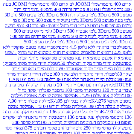
מרשמלו JOOMI לב אדום 400 גרם
מרשמלו JOOMI בננה
JOOM פטריה ורודה 400 גרם
3D גו'מי דובי ורוד
3D גו'מי בקבוק תות 500 גרם
3D גו'מי צבים 500 גרם
3D
 500 גרם
3D גו'מי נקניקיה מעוצב 500 גרם
3D גו'מי
גרם
3D גו'מי דובי כחול מעוצב 500 גרם
3D גו'מי כבשה
3D גו'מי אבטיח 500 גרם
3D גו'מי מיקס עיניים 500
3D גו'מי אפרוחים מעוצב 500
3D גו'מי כלבים מעוצב 500
ראוניז ללא גלוטן 415 גרם
פילסברי עוגה בטעם שוקולד ללא
מארז קלאסוש טסה
מארז חגיגי טסה
מארז שי מתוק - שפע
אלגנט טסה
מארז ענק ממתקים טסה
מארז מותגי הבית
ידי מריר מקור וונצואלה 50ג'
טבלת היידי מריר מקור מקסיקו
ידי מריר מקור אקוואדור 50ג'
טבלת היידי גראנדור מריר
לת היידי גראנדור חלב שקד 80ג'
טבלת היידי גראנדור מריר
ת היידי גראנדור חלב אגוז 80ג'
רולטה 120 גרם CANDY
תק פירות עם סוכריית נייר 20 גרם
קינדר שוקולד מיני פרנדס
רם
קינדר מקסי 100 גרם
בר טובלרון שקד כחול
וז שלם 250ג' - K
מילקה טבלה לו 87ג'-K
טבלת מילקה
2ג'-K
מילקה בבלי לבן 95ג'-K
מילקה טבלה מריר 90ג'-
חלב 90ג'-K
מילקה טבלה יוגורט 100ג' - K
מילקה טבלה
גומי מתקלף ענק אפרסק 136 גרם
גומי מתקלף ענק בננה
י מתקלף ענק ענבים 136 גרם
טבלת היידי גראנדור לבן שקדים
סניקרס ח.בוטנים חמישייה קרימי 182.5ג'
ריץ קרקר 200
סי מריר 250 גרם
הריבו זהב מקסי דובונים 375ג'
מארז ספר
ומי בליסטר תירס 100 גרם
פרח שוקולד 18 גרם באריזה