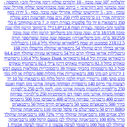
מרכז שולחן רימון אקרילי זהב+ הדפסה -
ר זהב דקורטיבי + כיתוב שנה טובה
קישוטי שולחן אקרילי שנה
יח'
קישוטי שולחן אקרילי שנה טובה -כסף - 5 יח'
דג כסף
 ס"מ
דבש לחיץ 250 גרם עמק חפר
עוגת דבש עוגל'ה
טיק בצורת רימון ק. 7 ס"מ-שקוף
חב' 6 כלי
 -בצורת תפוח 12.8*13.8*7 ס"מ
קופ' קרטון חלון שנה
קפ' קרטון חלון שנה טובה
אגרת+ מעטפה שנה טובה שופר/ספר תורה
מגנט חג שמח 5*9
אוראו שוקולד גליל 110.4 גרם
גלילות
קרם שוקולד 54 גרם
אוראו שוקולה מרשמלו תות 168
ראו במילוי קרם וניל 54 גרם
אוראו עוגיות שוקולד חום 64.4
ת וניל 64.4 גרם
אוראו Space Dunk גליל 110.4 גרם
חטיף
גרם
חטיף טאקיס דרגון צ'ילי 92.3 גרם
חטיף טאקיס
ממתק בקבוקי שעווה 39 גרם
סוכריות ממולאות בטעם דבש
יני 200 גרם
איטריות אורז מקלות 600 גרם
לוק או לוק גומי
טודיי חטיף חלבון קרמל מלוח 65 גרם
מארז של 10 יח'
ס 140 גרם
פחית תפוחחה משקה אורגני מוגז תפוח ואננס
ת לימוננדה משקה אורגני מוגז- לימון וליים 250 מ"ל
פחית
אורגני מוגז תפוזי דם ודומדמניות 250 מ"ל
גרגרי טפיוקה
גרגרי טפיוקה גדולים 400 גרם
מיסו כהה 500 גרם
מיסו
נאצ'וס טבעי 50 גרם
נאצ'וס תירס כחול 50 גרם
נאצ'וס
פרינגלס סין פלפל ופרמזן 110 גרם
ביאנקה שוקולד
ם
ביאנקה שוקולד מריר 72% 100 גרם
ביאנקה שוקולד
ביאנקה שוקולד לבן בטעם קרמל 100 גרם
ביאנקה
100 גרם
גומי לעיסה צבעוני 1 ק"ג
גומי לעיסה אבטיח 1