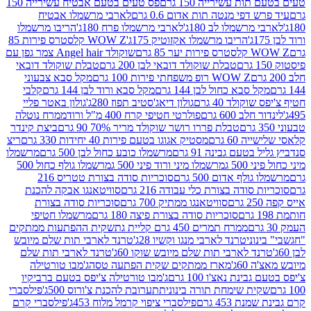
ת עשירייה 150 גרם
פס טעים בטעם אבטיח עשירייה 150
דפי מנטה תות אדום 0.6 גרם
לארבי מרשמלו אבטיח
מרשמלו לב 180ג'
לארבי מרשמלו פרח 180ג'
הריבו מרשמלו
הריבו מרשמלו אקזוטיק 175ג'
WOW Z קלסטרס פירות 85
 85 גרם
שוקולד Angel hair צמר גפן עם
טבלת שוקולד דובאי לבן 200 גרם
טבלת שוקולד דובאי
WOW Z רופ משפחתי פירות 100 גרם
מקל סבא צבעוני
 סבא כחול לבן 144 גרם
מקל סבא ורוד לבן 144 גרם
קלבי
ולד 40 גרם
גולון דיאג'סטיב תפוז 280ג'
גולון באטר פליי
ב 600 גרם
פולרטי חטיפי קרח 400 מ"ל ורוד
ממרח נוטלה
טבלת פררו רושר שוקולד מריר 70% 90 גרם
ביצת קינדר
60 גרם
מסטיק אגוגו בטעם פירות 40 יחידות 330 גרם
ריצ
טעם גבינה 91 גרם
מרשמלו כובע כחול לבן 500 גרם
מרשמלו
50 ג
מרשמלו מיני ורוד פיני 500 ג
מרשמלו גולף כחול 500
לף אדום 500 גרם
סוכריות סודה בצורת טטריס 216
סודה בצורת כלי עבודה 216 גרם
סוויטאנגו אבקה להכנת
סוויטאנגו ממתיק 700 גרם
סוכריות סודה בצורת
סוכריות סודה בצורת פיצה 180 גרם
מרשמלו חטיפי
ממרח תמרים 450 גרם קליית גת
שקית ההפתעות ממתקים
וני
טרנד לארבי מנגו וקשיו 28ג'
טרנד לארבי תות שלם מיובש
ד לארבי תות שלם מיובש שוקו 60ג'
טרנד לארבי תות שלם
6ג'
מארז ממתקים שקית הפתעה טסה
ג'מבו טורטילה
נת נאצ'ו 100 גרם
ג'מבו טורטילה צ'יפס בטעם ברביקיו
ית שימחת תורה בינונית
תערובת להכנת צ'ורוס 500ג'
פילסברי
 453 גרם
פילסברי ציפוי קרמל מלוח 453ג'
פילסברי קרם