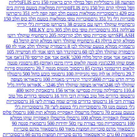
גליליות וופל במילוי קרם בראוניז 150 גרם FLIS
גליליות
יל 150 גרם FLIS
סוכריות ממולאות בטעם פירות בים
סוכריות ממולאות בטעם חלב קפה קפה לייק 351 גרם
רושן
351 גרם
סוכריות טופי ממולאות בטעם חלב כוס חלב 150
ולד רושן עם בוטנים 38 גרם
רושן סוכריות ג'לי קרייזי
סוכריות טופי כוס חלב 305 גרם MILKY
ושו סוכריות טופי חלב קורובקה 205 גרם
חטיף שוקולד רושן
לה 43 גרם
חטיף שוקולד רושן ממולא קרם קרמל 43
ולא בטעם שוקולד לבן 8 גרם
מזרק שוקולד חלב אגוזי לוז 60
לד חלב לבן 60 גרם
קינדר הפי היפו אגוזי לוז חמישייה 105
מס קרמל מלוח 200ג' K
אם אנד אם קריספי 170ג'
אמ אנד
גונץ סנטה קלאוס ביירן מינכן (אדום) 85 גרם
גונץ סנטה
ד (צהוב) 85 גרם
סוכ' מנטוס מנטה 29.7 גרם
מנטוס פירות
ק או לוק גומי נקניקייה 100 גרם
גומי כובע כחול 500 גרם
גולון
ית 600ג'
קינדר קינדריני מאגדת 100 גרם
אוראו מצופה
'
אוראו מצופה שוקולד חלב 246ג' - K
אוראו גלידה גליל
ילקה עוגיות סנסיישן אוראו 156 גרם
אבקת קקאו 400
רים מזל טוב בצורת דובי ורוד 16 גרם
טופי כדורים מזל טוב
ם
טופי כדורים פורים שמח בצורת ליצן 16 גרם
סוכריות
70 גרם
סוכריות ג'לי בטעם ליצ'י 70 גרם
סוכריות ג'לי
גרם
מלו מרשמלו קאפקייק ממולא תות 100 גרם
מלו פלוס
יק ממולא 100 גרם
מלו מרשמלו קאפקייק שוקו ממולא
יות גומי בצורת עין כ50 יחידות 500 גרם
מארז סנטה 90
נס סוכריות חמוצות מאוד 60 גרם
סאוור מדנס סוכריות
סאוור מדנס סוכריות חמוצות מדנס 60 גרם
סוכריות