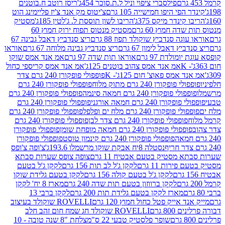
פילסברי ציפוי וניל ל.ת.סוכר 454ג'
ריסז רוטב ח.בוטנים
פי היפו חמישייה 105 גרם
צ'יטוס מק אנד צ'יז פליימינג הוט
ינדר מיקס 375ג'
הריבו לשון תוססת ל. ג'לטין 185ג'
מסטיק
ה חמוץ 60 גרם
מסטיק מנטוס תפוח ירוק חמוץ 60
גה סנדביץ שוקולד תפוז 88 גרם
ריצ סנדביץ דאבל גבינה 67
ץ דאבל לימון 67 גרם
ריצ סנדביץ גבינה מלוחה 67 גרם
אוראו
מולדת 97 גרם
אוראו תות שדה 97 גרם
אמ אנד אמס שוקו
אמ אנד אמס צהוב בוטנים 125ג'
אמ אנד אמס קריספי כחול
אמס פאוצ' חום 125ג'- K
פופפולי פופקורן 240 גרם צדר
פופקורן 240 גרם מתוק מלוח
פופפולי פופקורן 240 גרם
י פופקורן 240 גרם חמאה סינמה
פופפולי פופקורן 240 גרם
רן 240 גרם חמאה אורגני
פופפולי פופקורן 240 גרם
פופקורן 240 גרם מלח ים ופלפל
פופפולי פופקורן 240 גרם
פופפולי פופקורן 240 גרם צדר לבן
פופפולי פופקורן 240 גרם
פולי פופקורן 240 גרם חמאה מופחת שומן
פופפולי פופקורן
פופפולי פופקורן 240 גרם קינמון טוסט
פופפולי פופקורן
נסטלה 8יח אבקת שוקו מרשמלו 193.6ג'
צ'ופה צ'ופס
 מסטיק בטעם אבטיח 11 גרם
צופה צופס שערות סבתא
ירות 11 גרם
לקקן ג'ל לב תות 156 גרם
לקקן ג'ל בטעם
לקקן ג'ל בטעם קולה 156 גרם
לקקן בטעם גלידת שוקו
לקקן ברווזון בטעם תות שדה 240 גרם
מארז 8 יח' לקקן
מארז לקקן בטעם גלידת תות 200 גרם
לקקן ברבי 13
 אייק פטל כחול חמוץ 120 גרם
ROVELLI שוקולד בעיצוב
80 גרם
ROVELLI שוקולד חג שמח חום זהב חלב
שופר פלסטיק טבעי 22 ס"מ
צלחת "8 שנה טובה - 10