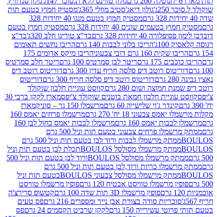
נוטלה 200 גרם
גולון טווינס ללא ת.סוכר 147ג'
גולון סנדוויץ'
250ג'
גולון דיאג'סטיב מוזלי 365ג'
מסטיק חמוץ בטעם תות
מסטיק חמוץ בטעם מנגו 40 יחידות 328
 בטעמים שונים 40 יחידות 328 גרם
מסטיק חמוץ בטעם
רה 40 יחידות 328 גרם
בד"צ טורינו חלב 320ג'
בד"צ
100ג'
הריבו בלוני לבבות 140 גרם
הריבו נחשים תאומים
שקית 160 גרם דובי צבעוני
הריבו מיקס אדומים 175
ים 175 גרם
ריטר לבן סמרטיס 100 גרם
ריטר חלב סמרטיס
יטוס רוטב דיפ סלסה חריף עדין 300 גרם
דוריטוס רוטב דיפ
ם
דוריטוס רוטב דיפ סלסה חריף 300 גרם
דוריטוס
ת חמוצה ושום 280 גרם
קווסט עוגיית חלבון שוקולד
 עוגיית חלבון חמאת בוטנים שוקולד צ'יפס
מארז לקקן ברבי 30
קינדר ג'וי שלישייה 60 גרם
מרשמלו 150 גר – סוניק
מארז
מס צבעוני 18 יח' 270 גרם
מרשמלו פרחים יאמס 160
בבות יאמס 160 גרם
מרשמלו לבבות יאמס כחול לבן 160
ממתק מרשמלו פרחים צבעוני בטעם תות וניל 500 גרם
ממתק מרשמלו לבבות ורוד לבן בטעם תות וניל 500 גרם
ממתק מרשמלו מסולסל BOULOSתכלת לבן בטעם תות וניל
ממתק מרשמלו מסולסל BOULOSורוד לבן בטעם תות וניל 500
ממתק מרשמלו כריות ורוד,לבן בטעם תות וניל 500 גרם
ממתק מרשמלו מסולסל צבעוני BOULOSבטעם תות וניל
ין מרשמלו טוויסט אבטיח 120 גרם
פופין מרשמלו טוויסט
פופין מרשמלו 3D תות שדה 100 גרם
קטשופ סרירצ'ה
סוכריות סודה בצורת אבן נייר ומספרים 216 גרם
פס טעים
טי עשירייה 150 גרם
לקקן שרביט הקסמים 24 גרם
פס