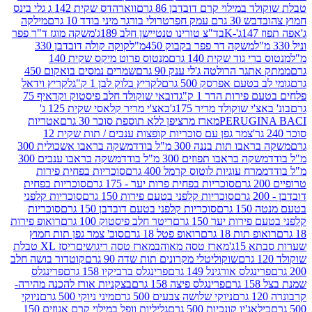
במילוי קרם דובדבן 86 גרם
ווארהדס שקית 142 ג גלי בינס
בש 30 גרם עמק חפר
טרולי בורגר מיני בודד 10 גרם
מילקה
K
בד"צ טורינו טנטיישן חלב 189ג'
משקה מוגז ד"ר פפר
משקה דר פפר בקבוק 450מ"ל
קוקה קולה דובדבן 330
 גוד שקית 140 גרם
מנטוס פרוט מיקס שקית 140
ר הרולטה ג'לי ענק 90 גרם
שמרים נמסים בואקום 450
בטעם אפרסק 500 גרם
לקריץ בלוק לבן 1 ק"ג
לקריץ וידאל
ירות הדר 1 ק"ג
דובאי שוקולד חלב פיסטוק וקדאיף 75
י שוקולד מריר 175ג'
באצ'י מריר קלאסי שקית 125 ג'
PERUGI
מארז מרציפן ללא תוספת סוכר 30 גרם
אטריות
צמר גפן עם סוכריות קופצות ענבים / תות שקית 12
 תות בננה 300 מ"ל בודד
משקה בראבו אשכולית 300
ה בראבו תפוזים 300 מ"ל בודד
משקה בראבו ענבים 300
רח עוגיות לוטוס קרמל 400 גרם
סוכריות בפחית פירות
סוכריות בפחית פרות יער - 175 גרם
סוכריות בפחית
סוכריות קלפני בטעם פירות 150 גרם
סוכריות קלפני
גרם
סוכריות קלפני בטעם דובדבן 150 גרם
סוכריות
רות יער 150 גרם
ריטר חלב פיסטוק 100 גרם
רואופ פירות
תות 18 גרם
רואופ פטל 18 גרם
סוכ' צמר גפן תות חמוץ
1ג'
מארז טסה מאוהב
מארז טסה ריגושים
ריסז XL טבלת
שוקוליטלי מקרונים תות שדה 90 גרם
קוטדור בושה חלב
גלס אורגינל 149 גרם
פרינגלס ברביקיו 158 גרם
פרינגלס
פרינגלס פיצה 158 גרם
בצקניות אורז להכנה מהירה-
ניוקי שלושה צבעים 500 גרם
מיני ניוקי 500 גרם
ניוקי
ג'יו קונכיות 500 גרם
גליליות וופל במילוי קרם אגוזים 150