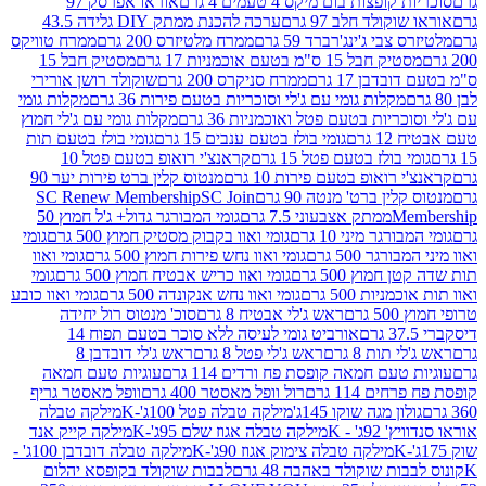
פצות בום מיקס 4 טעמים 4 גרם
אוראו אפרסק 97
ולד חלב 97 גרם
ערכה להכנת ממתק DIY גלידה 43.5
בי ג'ינג'רברד 59 גרם
ממרח מלטיזרס 200 גרם
ממרח טוויקס
בל 15 ס"מ בטעם אוכמניות 17 גרם
מסטיק חבל 15
בן 17 גרם
ממרח סניקרס 200 גרם
שוקולד רושן אורירי
מקלות גומי עם ג'לי וסוכריות בטעם פירות 36 גרם
מקלות גומי
ריות בטעם פטל ואוכמניות 36 גרם
מקלות גומי עם ג'לי חמוץ
רם
גומי בולז בטעם ענבים 15 גרם
גומי בולז בטעם תות
בולז בטעם פטל 15 גרם
קראנצ'י רואופ בטעם פטל 10
רואופ בטעם פירות 10 גרם
מנטוס קלין ברט פירות יער 90
ין ברט' מנטה 90 גרם
SC Join
SC Renew Membership
M
ממתק אצבעוני 7.5 גרם
גומי המבורגר גדול+ ג'ל חמוץ 50
גר מיני 10 גרם
גומי ואוו בקבוק מסטיק חמוץ 500 גרם
גומי
גר 500 גרם
גומי ואוו נחש פירות חמוץ 500 גרם
גומי ואוו
מוץ 500 גרם
גומי ואוו כריש אבטיח חמוץ 500 גרם
גומי
ות 500 גרם
גומי ואוו נחש אנקונדה 500 גרם
גומי ואוו כובע
רם
ראש ג'לי אבטיח 8 גרם
סוכ' מנטוס רול יחידה
אורביט גומי לעיסה ללא סוכר בטעם תפוח 14
תות 8 גרם
ראש ג'לי פטל 8 גרם
ראש ג'לי דובדבן 8
עם חמאה קופסת פח ורדים 114 גרם
עוגיות טעם חמאה
 114 גרם
רול וופל מאסטר 400 גרם
וופל מאסטר גריף
ון מגה שוקו 145ג'
מילקה טבלה פטל 100ג'-K
מילקה טבלה
ג' - K
מילקה טבלה אגוז שלם 95ג'-K
מילקה קייק אנד
מילקה טבלה צימוק אגוז 90ג'-K
מילקה טבלה דובדבן 100ג' -
ת שוקולד באהבה 48 גרם
לבבות שוקולד בקופסא יהלום