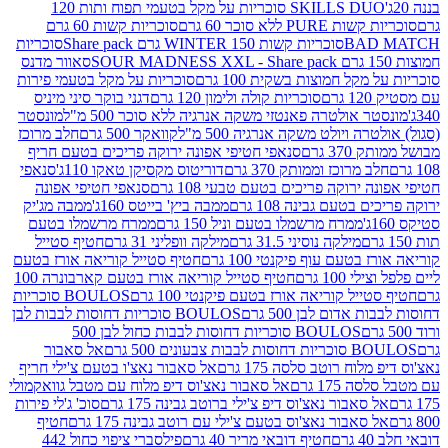
SKILLS DUO סוכריות על מקל בטעמי תפוח ותות 120
P ללא סוכר 60 גרם
סוכריות קשות 60 גרם
BAD
סוכריות קשות WINTER 150 גרם Share pack
סוכריות
סאוור מדנס
קל חמוצות בשקית 100 גרם
סוכריות על מקל בטעמי פירות
סוכריות קולה ולימון 120 גרם
דגני בוקר סיני מיניס
 אולטרה פאנטזי משקה אנרגיה ללא סוכר 500 מ"ל
מונסטר
ה ויולט משקה אנרגיה 500 מ"ל
קוואקר 500 גרם
חלב מרוכז
3 גרם
סנאפי חטיפי אפונה ירוקה פריכים בטעם חריף
 מרוכז וממותק 370 גרם
דוריטוס מקסיקן טאקו 110ג'
סנאפי
ירוקה פריכים בטעם טבעי 108 גרם
סנאפי חטיפי אפונה
בטעם גבינה 108 גרם
ממבה ביץ' בייטס 160ג'
ממבה מג'יק
ממרח מרשמלו בטעם וניל 150 גרם
ממרח מרשמלו בטעם
מילקה נוסיני 31.5 גרם
מילקה וופליני 31 גרם
חטיף סטייל
בטעם עוף פיקנטי 100 גרם
חטיף סטייל קוריאה אורז בטעם
100 גרם
חטיף סטייל קוריאה אורז בטעם קארבונרה 100
יל קוריאה אורז בטעם פיקנטי 100 גרם
BOULOS סוכריות
אדום לבן 500 גרם
BOULOS סוכריות דחוסות לבבות לבן
BOULOS סוכריות דחוסות לבבות כחול לבן 500
 צבעונים 500 גרם
אל סאבור
וח רוטב סלסה 175 גרם
אל סאבור נאצ'ו בטעם צ'ילי חריף
175 גרם
אל סאבור נאצ'וס דיפ מלוח עם מטבל גוואקמולי
סאבור נאצ'וס דיפ צ'ילי ברוטב גבינה 175 גרם
סוכ' ג'לי פירות
סאבור נאצ'וס בטעם צ'ילי עם רוטב גבינה 175 גרם
חטיף
חטיף דובאי מריר 40 גרם
פילסברי ציפוי כחול 442