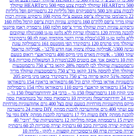
ולד לבבות צבע כסף 500 גרם
HEART שוקולד
50 גרם
סניקרס וופל גליליות 22 גרם
טוויקס וופל גליליות
ו טורטילה צ'יפס בטעם צ'ילי מתוק 100 גרם
קינג עוגיות רכות
ס ללת''ס 160 גרם
קינג עוגיות רכות צ'יפס קרמל מלוח 160
יות רכות שוקולד מריר צ'יפס חלבון 160 גרם
מרק ראמן פיקנטי
 גרם
גולון שרקיז ללא גלוטן טו-גו 160ג'
גולון שוקובום
 120ג'
טבלת פררו רושר מקדמיה ואגוז לוז 90 גרם
קינדר
נדס 120 גרם
קינדר הפי מומנטס 161 גרם
מילקה עוגת
מילקה טבלה צימוק אגוז חדש 270ג' - K
מילקה טראפל
שקית מארס מיני מיקס 400 גרם
קראנצ'י רואופ בטעם
אם אנד אם בוטנים 220ג'
מנורת 3 המשאלות סוכריות 9.6
לד לבן להמסה 28% קקאו בד"צ 750 גרם
מטבעות
 קקאו בד"צ 750 גרם
מטבעות שוקולד מריר
קינדר בואנו מיני מיקס 205
ראו במילוי קרם וניל 66 גרם
אוראו בראוניז 154 גרם
אוראו
אוראו קראנצ'י בייטס 110 גרם
אוראו גולדן 154 גרם
מילקה
מרשמלו 150 גר – ברבי 24 יחידות
מרשמלו 150 גר –
מרשמלו נקניקייה 10 גרם
מארז טסה של בוננזה
מארז טסה
עוגיות מזרחיות בטעם שום בצל 400 גרם אחוה
עוגיות מזרחיות
ערכה להכנת ממתק DIY טיפות 24 גרם
ערכה
 17 גרם
ערכה להכנת ממתק DIY גומי על
ממתק אבקה מדליקה 12 גרם
הנשיקות שלי "דובי" 40
 סוכריות כוכב 60 גרם
תיק יצירה סוכריות לב 60 גרם
תיק
פרח 60 גרם
סוכריות קופצות + לקקן - גלידה 10