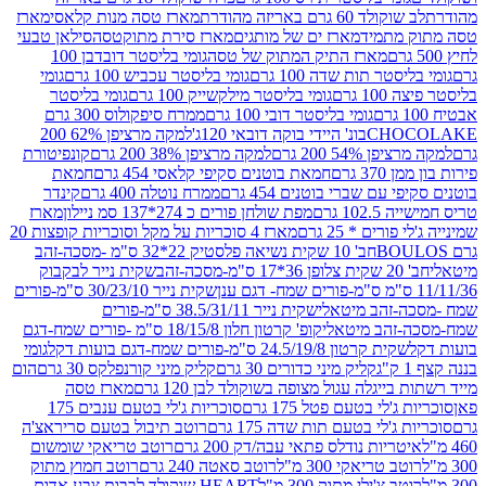
ד 60 גרם באריזה מהודרת
מארז טסה מנות קלאסי
מארז
מתמיד
מארז ים של מותגים
מארז סירת מתוקטסה
סילאן טבעי
מארז התיק המתוק של טסה
גומי בליסטר דובדבן 100
טר תות שדה 100 גרם
גומי בליסטר עכביש 100 גרם
גומי
 גרם
גומי בליסטר מילקשייק 100 גרם
גומי בליסטר
גומי בליסטר דובי 100 גרם
ממרח סיפקולוס 300 גרם
CHO
בונ' היידי בוקה דובאי 120ג'
למקה מרציפן 62% 200
54% 200 גרם
למקה מרציפן 38% 200 גרם
קונפיטורת
3 גרם
חמאת בוטנים סקיפי קלאסי 454 גרם
חמאת
עם שברי בוטנים 454 גרם
ממרח נוטלה 400 גרם
קינדר
10 גרם
מפת שולחן פורים כ 274*137 סמ ניילון
מארז
רים * 25 גרם
מארז 4 סוכריות על מקל וסוכריות קופצות 20
חב' 10 שקית נשיאה פלסטיק 22*32 ס"מ -מסכה-זהב
כה-זהב
שקית נייר לבקבוק
שקית נייר 30/23/10 ס"מ-פורים
-זהב מיטאלי
שקית נייר 38.5/31/11 ס"מ-פורים
זהב מיטאלי
קופ' קרטון חלון 18/15/8 ס"מ -פורים שמח-דגם
קית קרטון 24.5/19/8 ס"מ-פורים שמח-דגם בועות דקל
גומי
קליק מיני כדורים 30 גרם
קליק מיני קורנפלקס 30 גרם
הום
ייגלה עגול מצופה בשוקולד לבן 120 גרם
מארז טסה
'לי בטעם פטל 175 גרם
סוכריות ג'לי בטעם ענבים 175
ג'לי בטעם תות שדה 175 גרם
רוטב תיבול בטעם סריראצ'ה
ריות נודלס פתאי עבה/דק 200 גרם
רוטב טריאקי שומשום
ב טריאקי 300 מ"ל
רוטב סאטה 240 גרם
רוטב חמוץ מתוק
ב צ'ילי מתוק 300 מ"ל
HEART שוקולד לבבות צבע אדום