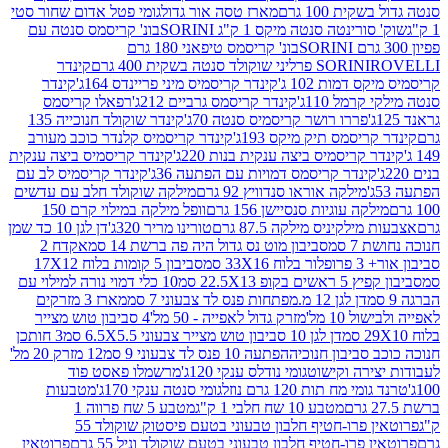
ת 100 גרם
מארז טסה אור גדול
גומי פטל אדום שחור סטי
רינטה סנטה מיקס 1 ק"ג SORINI
בונ' קריסמס סנטה עם
בונ' קריסמס טיפאני 180 גרם
גרם
SORINI
קינדר
דמות 102 ג'
קינדר קריסמיס מיני פריינדס 164ג'
קינדר
מל 110ג'
קינדר קריסמס גרביים 212ג'
רפאלו קריסמס
פררו רושר קריסמיס סנטה 70ג'
קינדר שוקולד חנוכייה 135
יסמס תיק מיקס 193ג'
קינדר קריסמיס קלנדר כוכב מעורב
 קריסמיס ביצה ענקית בנות 220ג'
קינדר קריסמיס ביצה ענקית
ינדר קריסמס דמויות עם הפתעה 36ג'
קינדר קריסמיס לב עם
מילקה אוראו סנדוויץ 92 גרם
מילקה שוקולד חלב עם עדשים
קה עוגיות סנסיישן 156 גרם
וופל מילקה במילוי קרם 150
לקיניס מילקה 87.5 גרם
טורינו מריר 320ג'
דן לגן 10 כד שמן
 סמ
סביבון מוט נס גדול היה פה ברשת 14 סמ
אקדח 2
33 סמ
סביבון 5 קומות בלוח 17X12
ופ 22.5X13 סמ
10 כלי דמוי נורה למילוי עם
דן לגן 12 מ.מפתחות פנס לד צבעוני 7 סמ
מארז 3 מזרקים
10 מל'
מזרק גדול לאפייה - 50 מל'
4 סביבון טוש מצייר
דן לגן 10 סביבון טוש מצייר צבעוני 6.5X5.5 סמ
3 חותכן
סביבון חנוכיה
הפתעה 10 פנס לד צבעוני 9 סמ
12 מזרק 20 מל'
ירה וקישוט
גומי נודלס ענקי 120ג'
מרשמלו פאסט פוד
 מח תות 120 גרם נוזל
גומי סנטה ענקי 170ג'
מטבעות
מטבע 10 שח חלבי 1 ק"ג
מטבע 5 שח פרווה 1
פרוטאין פרו-חטיף חלבון טבעוני בטעם פיסטוק שוקולד 55
פרו-חטיף חלבון טבעוני בטעם שוקולד וניל 55 גרם
פרוטאין