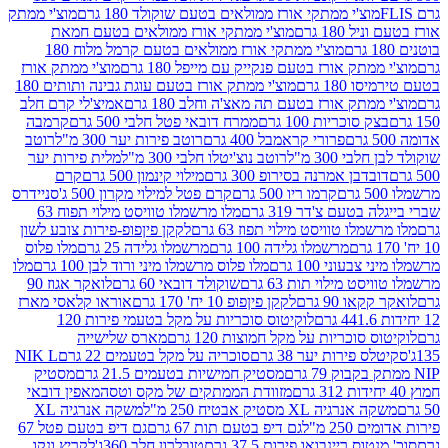
וצ'י ממתקי אורז ממולאים בטעם שוקולד 180 גרם
מוצ'י ממתק
180 גרם
מוצ'י ממתקי אורז ממולאים בטעם חמאת
מוצ'י ממתקי אורז ממולאים בטעם קרמל מלוח 180
תק אורז בטעם פנקייק עם מייפל 180 גרם
מוצ'י ממתק אורז
18 גרם
מוצ'י ממתק אורז בטעם עוגת גבינה ותותים 180
תק אורז בטעם תה מאצ'ה וחלב 180 גרם
אמיצ'לי קרם חלב
סוכריות 100 גרם
ממרח דובאי פטל חלבי 500 גרם
קרמבה
פרורי קראמבל 400 גרם
רוטב פירות יער 300 מ"ל
רוטב
 300 מ"ל
רוטב נוצ'יטלו חלבי 300 מ"ל
מלית פירות יער
דבן אמרנה בסירופ 300 גרם
מילוי קינמון 500 גרם
קרם
קרמו ריו 500 גרם
קרם פטל למילוי מקרון 500 ג'
סניידרס
טעם צ'דר 319 גרם
מלו מרשמלו טוויסט מילוי תפוח 63
לו טוויסט מילוי תפוז 63 גרם
לקקן פיןפופ-פירות צובע לשון
מרשמלו גלידה 100 גרם
מרשמלו גלידה 25 גרם
מלו פלוס
עוני 100 גרם
מלו פלוס מרשמלו מיני ורוד לבן 100 גרם
מלו
 מילוי תות 63 גרם
שוקולד דובאי 60 גרם
לואקר אגוז 90
ו 90 גרם
לקקן פיןפופ 10 יח' 170 גרם
אוראו קלאסי מארז
לוקיטוס סוכריות על מקל בטעמי פירות 120
סוכריות על מקל חמוצות 120 גרם
מארס שלישייה
פירות יער 38 גרם
סוכריה על מקל בטעמים 22 גרם
NIK L
מסטיק חמישיות בטעמים 21.5 גרם
מסטיק
מזוודת הממתקים של מקס וטסה
מאפין דובאי
יה XL מסטיק אבטיח 250 מ"ל
משקה אנרגיה XL
2 מ"ל
גם דיפ בטעם תות 67 גרם
גם דיפ בטעם פטל 67
ס ריינבואו פירות 37.5 גרם
טובלרון חלב 360ג'
לקריץ ונקו