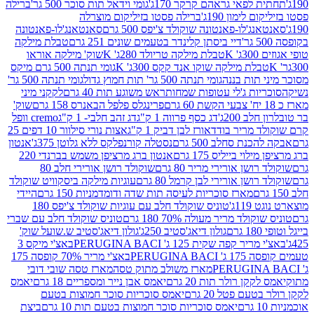
לפאי גראהם קרקר 170ג'
גומי וידאל תות סוכר 500 גר'
ברילה
לימון 190ג'
ברילה פסטו בזיליקום מוצרלה
ג'לו-פאנטונה שוקולד צ'יפס 500 גרם
סאנטאנג'לו-פאנטונה
דיי ביסתן קלינדר בטעמים שונים 251 גרם
טבלת מילקה
K
טבלת מילקה טריולד 280ג' K
שוק' מילקה אוראו
לת מילקה שוקו אנד קקס 300ג' K
גומי תנתה 500 גרם מיקס
 תות בננה
גומי תנתה 500 גר' תות חמוץ גדול
גומי תנתה 500 גר'
יות ג'לי עטופות שמחות
ראש משוגע תות 40 גרם
לקקני מיני
פרינגלס פלפל הבאנרס 158 גרם
שוק'
 200ג'
דג כסף פרווה 1 ק"ג
דג זהב חלבי- 1 ק"ג
cremo וופל
 מריר בודד
אורז לבן דביק 1 ק"ג
אצות נורי סילוור 10 דפים 25
נת סחלב 500 גרם
נסטלה קורנפלקס ללא גלוטן 375ג'
אנטון
וי בייליס 175 גרם
אנטון ברג מרציפן משמש בברנדי 220
שן אורירי מריר 80 גרם
שוקולד רושן אורירי חלב 80
ושן אורירי לבן קרמל 80 גרם
עוגיות מילקה ביסקוויט שוקולד
מארז סוכריות לעיסה תות שדה ודומדמניות 150 גרם
היידי
1ג'
טוניס שוקולד חלב עם עוגיות שוקולד צ'יפס 180
לד מריר מעולה 70% 180 גרם
טוניס שוקולד חלב עם שברי
גולון דיאג'סטיב 250ג'
גולון דיאג'סטיב ש.שועל שוק'
 קפה שקית 125 ג' PERUGINA BACI
באצ'י מיקס 3
PERUGINA
באצ'י מריר 70% קופסה 175
מארז משולב מתוק טסה
מארז טסה שובי דובי
קן רולר תות 20 גרם
יאמס אבן נייר ומספריים 18 גרם
יאמס
עם פטל 20 גרם
יאמס סוכריות סוכר חמוצות בטעם
יאמס סוכריות סוכר חמוצות בטעם תות 10 גרם
ביצת