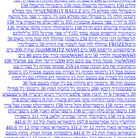
טרולי מרשמלו בננה 150 גרם
טרולי מרשמלו 150
לא 75 גרם ENERGY BALLZ
טרולי גומי ממולא
גרם
טרולי גומי ממולא מנגו 75 גרם
ד"ר פפר וניל מוקצף
 פפר בטעם אוכמניות 355 מ"ל
פרינגלס אדובאדה צילי 158
נגלס דבש חרדל 158 גרם
שוקולד קינדר מקסי שישייה 126
ריסמיס סנטה עומד 55ג'
ד"ר פפר אורגינל 355 מ"ל
קלוגס
 בוקר תירס 250 גרם
גונץ שוקולד לוח שנה מיקי מאוס 50
 את הקרח 50 גרם
צילינדר
50 גרם MORITZ WAWI
סנטה שקית 200 גרם
לנדר 50 גרם WAWI
סנטה בודד עם כובע 80 גרם
 סנטה בודד עם כובע וכיס 200גר'
ריטר חלב עם אמיצ'לי 100
 זהב חנוכה שמח 25X14 סמ
גוסי ממתק ג'ל בצורת עט
ם
גוסי ממתק ג'ל בצורת עט בטעם אבטיח 15 גרם
גוסי
ורת עט בטעם תות 15 גרם
גומי דיפ מקלות עם ג'ל חמוץ
ם
גומי דיפ מקלות עם ג'ל חמוץ בטעם פטל 30
דובאי 200 גרם
גוסי ג'ל בקבוק חמוץ 20 גרם
גוסי ג'ל סמיילי
וצר פלסטיק
קינדר דגנים רביעייה 94 גרם
צעצוע
סוכריות
לקקן סיסי סטיקס פינגווין תות 9 גרם
פרינגלס פילי
רם
פרינגלס הכל בייגל 158 גרם
פרינגלס שמנת בצל צדר
נגלס מלח וינגרייט 158 גרם
פרינגלס ראנץ' 158 גרם
פרינגלס
קיבלר קרקר שמינייה קלאב צ'דר 311 גרם
פררו
אסורטמנט 197.8 גרם
אוראו מארז וניל 12 יח' 441.6
ידה 12 יח' 331.2 גרם
אוראו מארז שוקו 12 יח' 441.6
ת 12 יח' 441.6 גרם
ממתק אבקה חמוץ- מתוק בטעם