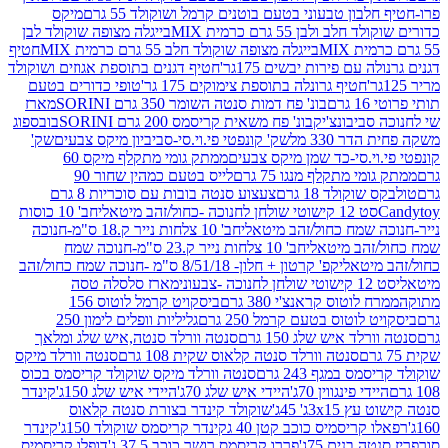
בון טבעוני בטעם בוטנים קרמל ושוקולד 55 גרם
מיקס
 ולבן 55 גרם כרמית MIX
בייגלה מצופה שוקולד לבן
בייגלה מצופה שוקולד חלב 55 גרם כרמית MIX
חטיף
עם פירות יבשים 175גר'
חטיף דגנים בתוספת אגוזים ושוקולד
חטיף גרונלה בתוספת צימוקים 175 גר'
טופי כדורים בטעם
ם
בונ' פח דמות סנטה השומר 350 גרם SORINI
מארז
ביבונצ'יק
בונ' פח משאית קריסמס 200 גרם SORINI
בובספוג
 330 מל
שק' קונפטי פי.וי.סי-סביביון מיקס צבעים
שק'
וי.סי-כד שמן מיקס צבעים
ממתק גומי מתקלף מיקס 60
י מתקלף מנגו 75 גרם
לייס בטעם כמהין שחור 90
קולד 18 גרם
צעצוע סנטה בובות עם סוכריות 8 גרם
1 קישוטי שולחן לחנוכה -כחול/זהב מיטאלי
חב' 10 כוסות
 שמח כחול/זהב מיטאלי
חב' 10 צלחות נייר ק.18 ס"מ-חנוכה
הב מיטאלי
חב' 10 צלחות נייר ק.23 ס"מ-חנוכה שמח
יטאלי
קפ' קרטון + חלון- 8/51/18 ס"מ -חנוכה שמח כחול/זהב
עוני
מארז סלסלה טסה
לוטוס קראנצ'י 380 גרם
ביסקויט קרמל לוטוס 156
לוטוס בטעם קרמל 250 גרם
גליליות וופלים לימון 250
ד איש שלג 150 גרם
סנטה וורלד סנטה,איש שלג ומלאך
סנטה וורלד סנטה קלאוס שקית 108 גרם
סנטה וורלד מיקס
 במגף 243 גרם
סנטה וורלד מיקס שוקולד קריסמס בכוס
י פינגווין 70ג'
היידי איש שלג 70ג'
היידי איש שלג 150ג'
קינדר
3xג' 45ג'
שוקולד קינדר בצורת סנטה קלאוס
קריסמיס כוכב קטן 40 ג
קינדר קריסמס שוקולד 150ג'
קינדר
בנים 75ג'
פררו קריסמס רושר כוכב 37.5 ג'
דופלו קריסמיס