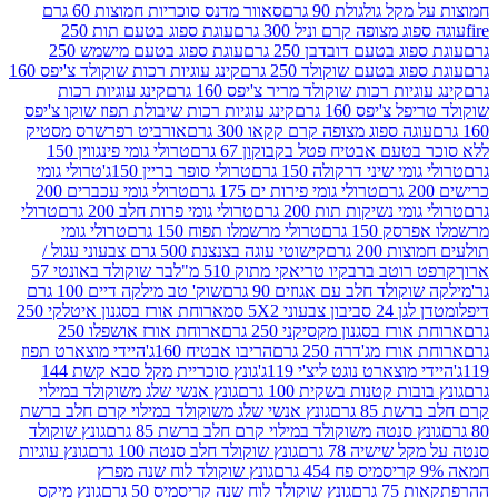
 גולגולת 90 גרם
סאוור מדנס סוכריות חמוצות 60 גרם
 מצופה קרם וניל 300 גרם
עוגת ספוג בטעם תות 250
 בטעם דובדבן 250 גרם
עוגת ספוג בטעם מישמש 250
ג בטעם שוקולד 250 גרם
קינג עוגיות רכות שוקולד צ'יפס 160
יות רכות שוקולד מריר צ'יפס 160 גרם
קינג עוגיות רכות
'יפס 160 גרם
קינג עוגיות רכות שיבולת תפוז שוקו צ'יפס
ה ספוג מצופה קרם קקאו 300 גרם
אורביט רפרשרס מסטיק
עם אבטיח פטל בקבוקון 67 גרם
טרולי גומי פינגווין 150
י שיני דרקולה 150 גרם
טרולי סופר בריין 150ג'
טרולי גומי
טרולי גומי פירות ים 175 גרם
טרולי גומי עכברים 200
י נשיקות תות 200 גרם
טרולי גומי פרות חלב 200 גרם
טרולי
150 גרם
טרולי מרשמלו תפוח 150 גרם
טרולי גומי
200 גרם
קישוטי עוגה בצנצנת 500 גרם צבעוני עגול /
טב ברבקיו טריאקי מתוק 510 מ"ל
בר שוקולד באונטי 57
ולד חלב עם אגוזים 90 גרם
שוק' טב מילקה דיים 100 גרם
יבון צבעוני 5X2 סמ
ארוחת אורז בסגנון איטלקי 250
ז בסגנון מקסיקני 250 גרם
ארוחת אורז אושפלו 250
ז מג'דרה 250 גרם
הריבו אבטיח 160ג'
היידי מוצארט תפוז
וצארט נוגט ליצ'י 119ג'
גונץ סוכריית מקל סבא קשת 144
ת קטנות בשקית 100 גרם
גונץ אנשי שלג משוקולד במילוי
85 גרם
גונץ אנשי שלג משוקולד במילוי קרם חלב ברשת
 סנטה משוקולד במילוי קרם חלב ברשת 85 גרם
גונץ שוקולד
שישיה 78 גרם
גונץ שוקולד חלב סנטה 100 גרם
גונץ עוגיות
גונץ שוקולד לוח שנה מפרץ
גרם
גונץ שוקולד לוח שנה קריסמיס 50 גרם
גונץ מיקס