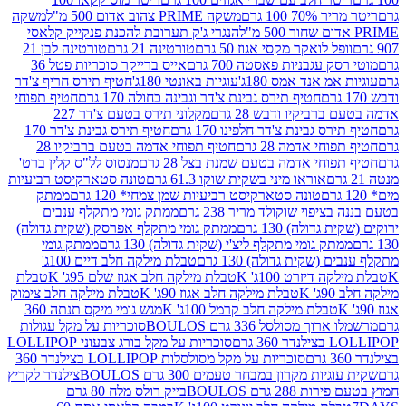
 100 גרם
משקה PRIME צהוב אדום 500 מ"ל
משקה
הנגרי ג'ק תערובת להכנת פנקייק קלאסי
ל לואקר מקסי אגוז 50 גרם
טורטינה 21 גרם
טורטינה לבן 21
 עגבניות פאסטה 700 גרם
אייס ברייקר סוכריות פטל 36
מ אנד אמס 180ג'
עוגיות באונטי 180ג'
חטיף תירס חריף צ'דר
חטיף תירס גבינת צ'דר וגבינה כחולה 170 גרם
חטיף תפוחי
ביקיו ודבש 28 גרם
מקלוני תירס בטעם צ'דר 227
 גבינת צ'דר חלפינו 170 גרם
חטיף תירס גבינת צ'דר 170
חי אדמה 28 גרם
חטיף תפוחי אדמה בטעם ברביקיו 28
וחי אדמה בטעם שמנת בצל 28 גרם
מנטוס לל"ס קלין ברט'
אוראו מיני בשקית שוקו 61.3 גרם
טונה סטארקיסט רביעיות
טונה סטארקיסט רביעיות שמן צמחי* 120 גרם
ממתק
יפוי שוקולד מריר 238 גרם
ממתק גומי מתקלף ענבים
דולה) 130 גרם
ממתק גומי מתקלף אפרסק (שקית גדולה)
ק גומי מתקלף ליצ'י (שקית גדולה) 130 גרם
ממתק גומי
(שקית גדולה) 130 גרם
טבלת מילקה חלב דיים 100ג'
דיזרט 100ג' K
טבלת מילקה חלב אגוז שלם 95ג' K
טבלת
K
טבלת מילקה חלב אגוז 90ג' K
טבלת מילקה חלב צימוק
טבלת מילקה חלב קרמל 100ג' K
מגש גומי מיקס תנתה 360
 מסולסל 336 גרם BOULOS
סוכריות על מקל עגולות
 גרם
סוכריות על מקל בורג צבעוני LOLLIPOP
סוכריות על מקל מסולסלות LOLLIPOP בצילנדר 360
ות מקרון במבחר טעמים 300 גרם BOULOS
צילנדר לקריץ
28 גרם BOULOS
בייק רולס מלח 80 גרם