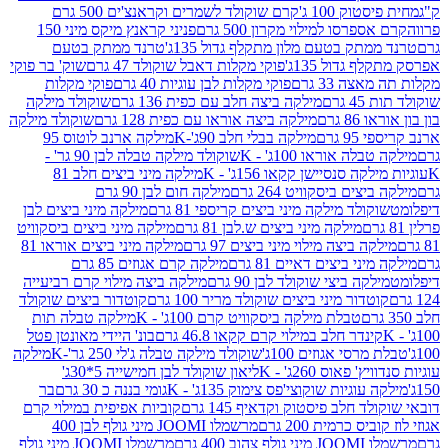
ק 100 ג'
קרם שוקולד לשמרים וקראנצ'ים 500 גרם
רסו למילוי מקרון 500 גרם
פניני קראנץ מיקס מיני 150
תק בטעם מלון מתקלף גדול 135ג'
טרנד ממתק בטעם
גדול 135ג'
פוקי מקלות דאבל שוקולד 47 גרם
שוק' בר פוקי
 33 גרם
פוקי מקלות לבן עוגיות 40 גרם
פוקי מקלות
רם
מילקה ביצה חלב עם כפית 136 גרם
שוקולד מילקה
 גרם
מילקה ביצה אוראו עם כפית 128 גרם
שוקולד מילקה
גרם
מילקה בבלי חלב 90ג'-K
מילקה ארנב לוטוס 95
ה אוראו 100ג' - K
שוקולד מילקה טבלה לבן 90 גר' -
ה סנסיישן קקאו 156ג' - K
מילקה מיני ביצים חלב 81
ים ביסקוויט 264 גרם
מילקה חום לבן 90 גרם
ולד מילקה מיני ביצים קריספי 81 גרם
מילקה מיני ביצים לבן
מילקה מיני ביצים ש.לבן 81 גרם
מילקה מיני ביצים ביסקוויט
 ביצה מילוי מיני ביצים 97 גרם
מילקה מיני ביצים אוראו 81
י ביצים דאיים 81 גרם
מילקה קרם אגוזים 85 גרם
קה ביצי שוקולד לבן 90 גרם
מילקה ביצה מילוי קרם רביעייה
דור מיני ביצים שוקולד מריר 100 גרם
קוטדור ביצים שוקולד
טבלת מילקה ביסקוויט קרם 100ג' - K
מילקה טבלה תות
נדר חלב במילוי קרם קקאו 46.8 גרם
בונ' היידי מאונטן פטל
סי אגוזים 100ג'
שוקולד מילקה טבלה ג'לי 250 גר'-K
מילקה
פאוס 260ג' - K
ליאון שוקולד לבן חמישייה 5*30ג'
וגיות שוקוצי'פס צימוק 135ג' - K
גומי בננה כ 30 גרם
בר
 חלב פיסטוק וקדאיף 145 גרם
קוביות אפיפית במילוי קרם
 כרמית 200 גרם
מרשמלו JOOMI מיני גולף לבן 400
400 גרם
מרשמלו JOOMI מיני גולף