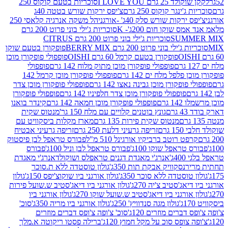
2 גרם I LOVE YOU
סוכריות בטעם קוקוס 250
ינגר קוקוס 250 גרם
צ'יפס ירקות שורש בטטה 40ג
רקות שורש סלק 40ג' -אורגני
הל משקה אנרגיה קלאסי 250
 שוקו חום 200ג'- K
סוכריות ג'ילי בוני פרוט 200 גרם
SUM
סוכריות ג'ילי בוני פרוט 200 גרם CITRUS
ילי בוני פרוט 200 גרם BERRY MIX
פופקורן בטעם שוקו
פופקורן בטעם קרמל 60 גרם OISHI
פופפולי פופקורן מוכן
פופפולי פופקורן מוכן מתוק מלוח 142 גרם
פופפולי
פלפל מלח ים 142 גרם
פופפולי פופקורן מוכן קרמל 142
ופקורן מוכן גבינה נאצו 142 גרם
פופפולי פופקורן מוכן צדר
פופפולי פופקורן מוכן צדר חלפיניו 142 גרם
פופפולי פופקורן
גרם
פופפולי פופקורן מוכן חמאה 142 גרם
קינדר בואנו
ם
גונץ בוטנים קלויים עם מלח 150 גר'
מנטוס שקית
מנטוס שקית פירות 135 גרם
מארז מקלות ביסקוויט עם
גרם
זריפה גרעיני דלעת 250 גרם
זריפה גרעיני אבטיח
ט רוטב ברביקיו אורגינל 510 מ"ל
פבורס טראפל לבן פיסטוק
טראפל שוקו 100ג'
פבורס טראפל לבן וניל 100ג'
פבורס
ג'
אנרג'י מאגדת דגנים טראפלס ושוקולד
אנרג'י מאגדת
ר
נסקוויק אבקת תות 350ג'
גולון טוסטדה ללא ת.סוכר
וסטדה ללא סוכר 350ג'
גולון אורגני ביו שוקוצ'יפס 150ג'
גולון
אג'סטיב צ'יה 270ג'
גולון אורגני ביו דיאג'סטיב ש.שועל פירות
אורגני ביו דיאג'סטיב ש.שועל שוקו 270ג'
גולון אורגני ביו
גולון מגה סנדוויץ' 250ג'
גולון אורגני ביו מריה 350ג'
סוכ'
ברים מוזרים 120ג'
סוכ' צ'ופה צ'ופס דברים מוזרים
צופס סוכ על מקל חמוץ 120ג'
ברילה פסטו ריקוטה א.מלך