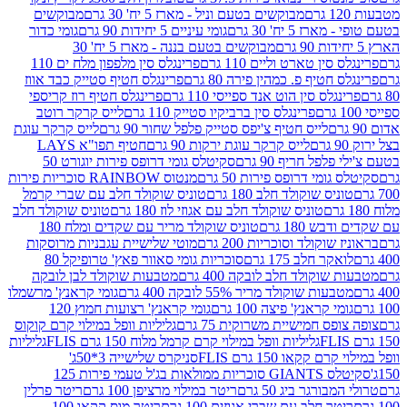
מבוקשים בטעם וניל - מארז 5 יח' 30 גרם
מבוקשים
5 יח' 30 גרם
גומי עיניים 5 יחידות 90 גרם
גומי כדור
מבוקשים בטעם בננה - מארז 5 יח' 30
ין טארט וליים 110 גרם
פרינגלס סין מלפפון מלח ים 110
חטיף פ. כמהין פירה 80 גרם
פרינגלס חטיף סטייק כבד אווז
לס סין הוט אנד ספייסי 110 גרם
פרינגלס חטיף רוז קריספי
פרינגלס סין ברביקיו סטייק 110 גרם
לייס קרקר רוטב
לייס חטיף צ'יפס סטייק פלפל שחור 90 גרם
לייס קרקר עוגת
לייס קרקר עוגת ירקות 90 גרם
חטיף תפו"א LAYS
פל חריף 90 גרם
סקיטלס גומי דרופס פירות יוגורט 50
ומי דרופס פירות 50 גרם
מנטוס RAINBOW סוכריות פירות
יס שוקולד חלב 180 גרם
טוניס שוקולד חלב עם שברי קרמל
טוניס שוקולד חלב עם אגוזי לוז 180 גרם
טוניס שוקולד חלב
 180 גרם
טוניס שוקולד מריר עם שקדים ומלח 180
וקולד וסוכריות 200 גרם
מוטי שלישיית עגבניות מרוסקות
ר חלב 175 גרם
סוכריות גומי סאוור פאץ' טרופיקל 80
וקולד חלב לובקה 400 גרם
מטבעות שוקולד לבן לובקה
ות שוקולד מריר 55% לובקה 400 גרם
גומי קראנץ' מרשמלו
י קראנץ' פיצה 100 גרם
גומי קראנץ' רצועות חמוץ 120
ס חמישיית משרוקית 75 גרם
גליליות וופל במילוי קרם קוקוס
גליליות וופל במילוי קרם קרמל מלוח 150 גרם FLIS
גליליות
קקאו 150 גרם FLIS
סניקרס שלישייה 3*50ג'
סקיטלס GIANTS סוכריות ממולאות בג'ל טעמי פירות 125
ורגר ביג 50 גרם
ריטר במילוי מרציפן 100 גרם
ריטר פרלין
ר חלב עם שברי אגוזים 100 גרם
ריטר מוס קקאו 100