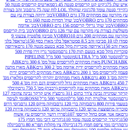
קיט קט קריסמיס סנטה 45 ג'
סמארטיס קריסמיס סנטה 50
עומד 70ג'
גונץ שוקולד LOL לוח שנה 75 גרם
בונ' זהב בצורת
תקים 170 גרם VOBRO
בונ' ירוקה בצורת עץ עם
בונ' שוק' דמויות סנטה 160 גרם
נ' שוק' גריזלי קריסמס 156 גרם VOBRO
בונ' אדומה
עץ מקרטון עם שרי 126 גרם VOBRO
בונ' בית קריסמס
 200 גרם VOBRO
10 סביבון פלסטיק צבעוני 9
טראפל בלגי מארז כסף 150ג'
טראפל בלגי
אירופה סוכריות מקל סבא בטעם מנטה 170 גרם
אירופה
סבא בטעם תות 170 גרם
מונסטר גרין זירו פחית 500
ULT
מונסטר 500 מ"ל PIPELINE
ABK
PU
לקריסמיס ידית אדומה מס' 2 300 גרם
ABK מארז מתנה
מס' 1 200 גרם
ABK מארז ממתקים לקריסמיס ידית
ABK מארז ממתקים יוקרתי לקריסמיס (מלאך) מס'
ABK מארז ממתקים גדול לקריסמיס דגם תיק מס' 4 500
קיבלר
גבינה צ'דר כתום 311 גרם
צ'יז איט קרקר גבינה צהובה 127
ולטרה תות 500 מ"ל
מונסטר 500 מ"ל ROSSI
גומי לעיסה
 גרם
בזוקה ברי 120 גרם
בזוקה מיקס 120 גרם
ג'וסי דרופ
ת טרופי 120 גרם
בזוקה טרופי 120 גרם
בזוקה פירות 120
מס כחול קריספי 107ג'
פררו רושר קריסמיס עץ אשוח
קריסמיס סנטה עומד 110ג'
הריבו דובי גומי חמוץ 175
י צ'יפס חמוץ 175ג'
בייגלה ציו מקלות תפו"א 80 גרם
בייגלה
ים 100 גרם
טרולי גומי ממולא תות 75 גרם
טרולי גומי