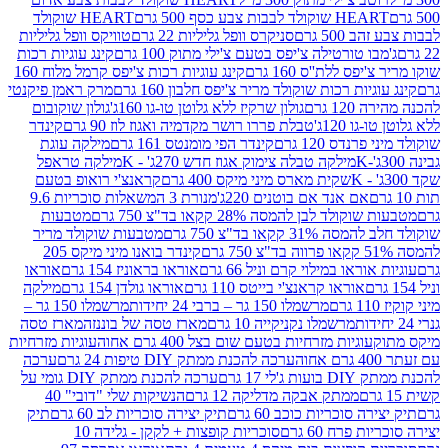
ולד לבבות צבע כסף 500 גרם
HEART שוקולד
50 גרם
סניקרס וופל גליליות 22 גרם
טוויקס וופל גליליות
ו טורטילה צ'יפס בטעם צ'ילי מתוק 100 גרם
קינג עוגיות רכות
ס ללת''ס 160 גרם
קינג עוגיות רכות צ'יפס קרמל מלוח 160
יות רכות שוקולד מריר צ'יפס חלבון 160 גרם
מרק ראמן פיקנטי
 גרם
גולון שרקיז ללא גלוטן טו-גו 160ג'
גולון שוקובום
 120ג'
טבלת פררו רושר מקדמיה ואגוז לוז 90 גרם
קינדר
נדס 120 גרם
קינדר הפי מומנטס 161 גרם
מילקה עוגת
מילקה טבלה צימוק אגוז חדש 270ג' - K
מילקה טראפל
שקית מארס מיני מיקס 400 גרם
קראנצ'י רואופ בטעם
אם אנד אם בוטנים 220ג'
מנורת 3 המשאלות סוכריות 9.6
לד לבן להמסה 28% קקאו בד"צ 750 גרם
מטבעות
 קקאו בד"צ 750 גרם
מטבעות שוקולד מריר
קינדר בואנו מיני מיקס 205
ראו במילוי קרם וניל 66 גרם
אוראו בראוניז 154 גרם
אוראו
אוראו קראנצ'י בייטס 110 גרם
אוראו גולדן 154 גרם
מילקה
מרשמלו 150 גר – ברבי 24 יחידות
מרשמלו 150 גר –
מרשמלו נקניקייה 10 גרם
מארז טסה של בוננזה
מארז טסה
עוגיות מזרחיות בטעם שום בצל 400 גרם אחוה
עוגיות מזרחיות
ערכה להכנת ממתק DIY טיפות 24 גרם
ערכה
 17 גרם
ערכה להכנת ממתק DIY גומי על
ממתק אבקה מדליקה 12 גרם
הנשיקות שלי "דובי" 40
 סוכריות כוכב 60 גרם
תיק יצירה סוכריות לב 60 גרם
תיק
פרח 60 גרם
סוכריות קופצות + לקקן - גלידה 10