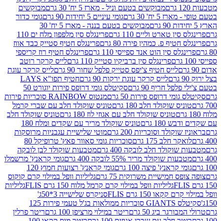
מבוקשים בטעם וניל - מארז 5 יח' 30 גרם
מבוקשים
5 יח' 30 גרם
גומי עיניים 5 יחידות 90 גרם
גומי כדור
מבוקשים בטעם בננה - מארז 5 יח' 30
ין טארט וליים 110 גרם
פרינגלס סין מלפפון מלח ים 110
חטיף פ. כמהין פירה 80 גרם
פרינגלס חטיף סטייק כבד אווז
לס סין הוט אנד ספייסי 110 גרם
פרינגלס חטיף רוז קריספי
פרינגלס סין ברביקיו סטייק 110 גרם
לייס קרקר רוטב
לייס חטיף צ'יפס סטייק פלפל שחור 90 גרם
לייס קרקר עוגת
לייס קרקר עוגת ירקות 90 גרם
חטיף תפו"א LAYS
פל חריף 90 גרם
סקיטלס גומי דרופס פירות יוגורט 50
ומי דרופס פירות 50 גרם
מנטוס RAINBOW סוכריות פירות
יס שוקולד חלב 180 גרם
טוניס שוקולד חלב עם שברי קרמל
טוניס שוקולד חלב עם אגוזי לוז 180 גרם
טוניס שוקולד חלב
 180 גרם
טוניס שוקולד מריר עם שקדים ומלח 180
וקולד וסוכריות 200 גרם
מוטי שלישיית עגבניות מרוסקות
ר חלב 175 גרם
סוכריות גומי סאוור פאץ' טרופיקל 80
וקולד חלב לובקה 400 גרם
מטבעות שוקולד לבן לובקה
ות שוקולד מריר 55% לובקה 400 גרם
גומי קראנץ' מרשמלו
י קראנץ' פיצה 100 גרם
גומי קראנץ' רצועות חמוץ 120
ס חמישיית משרוקית 75 גרם
גליליות וופל במילוי קרם קוקוס
גליליות וופל במילוי קרם קרמל מלוח 150 גרם FLIS
גליליות
קקאו 150 גרם FLIS
סניקרס שלישייה 3*50ג'
סקיטלס GIANTS סוכריות ממולאות בג'ל טעמי פירות 125
ורגר ביג 50 גרם
ריטר במילוי מרציפן 100 גרם
ריטר פרלין
ר חלב עם שברי אגוזים 100 גרם
ריטר מוס קקאו 100