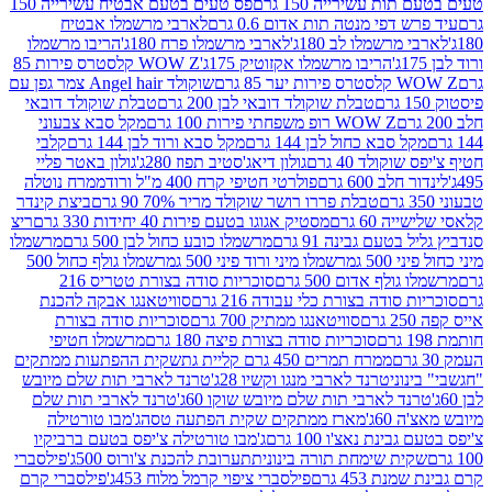
ת עשירייה 150 גרם
פס טעים בטעם אבטיח עשירייה 150
דפי מנטה תות אדום 0.6 גרם
לארבי מרשמלו אבטיח
מרשמלו לב 180ג'
לארבי מרשמלו פרח 180ג'
הריבו מרשמלו
הריבו מרשמלו אקזוטיק 175ג'
WOW Z קלסטרס פירות 85
 85 גרם
שוקולד Angel hair צמר גפן עם
טבלת שוקולד דובאי לבן 200 גרם
טבלת שוקולד דובאי
WOW Z רופ משפחתי פירות 100 גרם
מקל סבא צבעוני
 סבא כחול לבן 144 גרם
מקל סבא ורוד לבן 144 גרם
קלבי
ולד 40 גרם
גולון דיאג'סטיב תפוז 280ג'
גולון באטר פליי
ב 600 גרם
פולרטי חטיפי קרח 400 מ"ל ורוד
ממרח נוטלה
טבלת פררו רושר שוקולד מריר 70% 90 גרם
ביצת קינדר
60 גרם
מסטיק אגוגו בטעם פירות 40 יחידות 330 גרם
ריצ
טעם גבינה 91 גרם
מרשמלו כובע כחול לבן 500 גרם
מרשמלו
50 ג
מרשמלו מיני ורוד פיני 500 ג
מרשמלו גולף כחול 500
לף אדום 500 גרם
סוכריות סודה בצורת טטריס 216
סודה בצורת כלי עבודה 216 גרם
סוויטאנגו אבקה להכנת
סוויטאנגו ממתיק 700 גרם
סוכריות סודה בצורת
סוכריות סודה בצורת פיצה 180 גרם
מרשמלו חטיפי
ממרח תמרים 450 גרם קליית גת
שקית ההפתעות ממתקים
וני
טרנד לארבי מנגו וקשיו 28ג'
טרנד לארבי תות שלם מיובש
ד לארבי תות שלם מיובש שוקו 60ג'
טרנד לארבי תות שלם
6ג'
מארז ממתקים שקית הפתעה טסה
ג'מבו טורטילה
נת נאצ'ו 100 גרם
ג'מבו טורטילה צ'יפס בטעם ברביקיו
ית שימחת תורה בינונית
תערובת להכנת צ'ורוס 500ג'
פילסברי
 453 גרם
פילסברי ציפוי קרמל מלוח 453ג'
פילסברי קרם