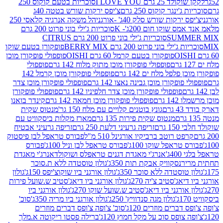
2 גרם I LOVE YOU
סוכריות בטעם קוקוס 250
ינגר קוקוס 250 גרם
צ'יפס ירקות שורש בטטה 40ג
רקות שורש סלק 40ג' -אורגני
הל משקה אנרגיה קלאסי 250
 שוקו חום 200ג'- K
סוכריות ג'ילי בוני פרוט 200 גרם
SUM
סוכריות ג'ילי בוני פרוט 200 גרם CITRUS
ילי בוני פרוט 200 גרם BERRY MIX
פופקורן בטעם שוקו
פופקורן בטעם קרמל 60 גרם OISHI
פופפולי פופקורן מוכן
פופפולי פופקורן מוכן מתוק מלוח 142 גרם
פופפולי
פלפל מלח ים 142 גרם
פופפולי פופקורן מוכן קרמל 142
ופקורן מוכן גבינה נאצו 142 גרם
פופפולי פופקורן מוכן צדר
פופפולי פופקורן מוכן צדר חלפיניו 142 גרם
פופפולי פופקורן
גרם
פופפולי פופקורן מוכן חמאה 142 גרם
קינדר בואנו
ם
גונץ בוטנים קלויים עם מלח 150 גר'
מנטוס שקית
מנטוס שקית פירות 135 גרם
מארז מקלות ביסקוויט עם
גרם
זריפה גרעיני דלעת 250 גרם
זריפה גרעיני אבטיח
ט רוטב ברביקיו אורגינל 510 מ"ל
פבורס טראפל לבן פיסטוק
טראפל שוקו 100ג'
פבורס טראפל לבן וניל 100ג'
פבורס
ג'
אנרג'י מאגדת דגנים טראפלס ושוקולד
אנרג'י מאגדת
ר
נסקוויק אבקת תות 350ג'
גולון טוסטדה ללא ת.סוכר
וסטדה ללא סוכר 350ג'
גולון אורגני ביו שוקוצ'יפס 150ג'
גולון
אג'סטיב צ'יה 270ג'
גולון אורגני ביו דיאג'סטיב ש.שועל פירות
אורגני ביו דיאג'סטיב ש.שועל שוקו 270ג'
גולון אורגני ביו
גולון מגה סנדוויץ' 250ג'
גולון אורגני ביו מריה 350ג'
סוכ'
ברים מוזרים 120ג'
סוכ' צ'ופה צ'ופס דברים מוזרים
צופס סוכ על מקל חמוץ 120ג'
ברילה פסטו ריקוטה א.מלך