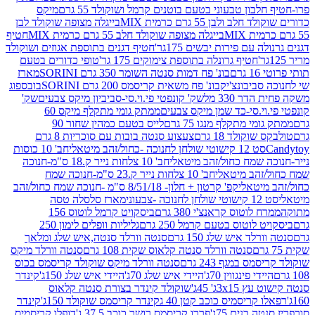
בון טבעוני בטעם בוטנים קרמל ושוקולד 55 גרם
מיקס
 ולבן 55 גרם כרמית MIX
בייגלה מצופה שוקולד לבן
בייגלה מצופה שוקולד חלב 55 גרם כרמית MIX
חטיף
עם פירות יבשים 175גר'
חטיף דגנים בתוספת אגוזים ושוקולד
חטיף גרונלה בתוספת צימוקים 175 גר'
טופי כדורים בטעם
ם
בונ' פח דמות סנטה השומר 350 גרם SORINI
מארז
ביבונצ'יק
בונ' פח משאית קריסמס 200 גרם SORINI
בובספוג
 330 מל
שק' קונפטי פי.וי.סי-סביביון מיקס צבעים
שק'
וי.סי-כד שמן מיקס צבעים
ממתק גומי מתקלף מיקס 60
י מתקלף מנגו 75 גרם
לייס בטעם כמהין שחור 90
קולד 18 גרם
צעצוע סנטה בובות עם סוכריות 8 גרם
1 קישוטי שולחן לחנוכה -כחול/זהב מיטאלי
חב' 10 כוסות
 שמח כחול/זהב מיטאלי
חב' 10 צלחות נייר ק.18 ס"מ-חנוכה
הב מיטאלי
חב' 10 צלחות נייר ק.23 ס"מ-חנוכה שמח
יטאלי
קפ' קרטון + חלון- 8/51/18 ס"מ -חנוכה שמח כחול/זהב
עוני
מארז סלסלה טסה
לוטוס קראנצ'י 380 גרם
ביסקויט קרמל לוטוס 156
לוטוס בטעם קרמל 250 גרם
גליליות וופלים לימון 250
ד איש שלג 150 גרם
סנטה וורלד סנטה,איש שלג ומלאך
סנטה וורלד סנטה קלאוס שקית 108 גרם
סנטה וורלד מיקס
 במגף 243 גרם
סנטה וורלד מיקס שוקולד קריסמס בכוס
י פינגווין 70ג'
היידי איש שלג 70ג'
היידי איש שלג 150ג'
קינדר
3xג' 45ג'
שוקולד קינדר בצורת סנטה קלאוס
קריסמיס כוכב קטן 40 ג
קינדר קריסמס שוקולד 150ג'
קינדר
בנים 75ג'
פררו קריסמס רושר כוכב 37.5 ג'
דופלו קריסמיס