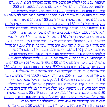
 גולגולת 90 גרם
סאוור מדנס סוכריות חמוצות 60 גרם
 מצופה קרם וניל 300 גרם
עוגת ספוג בטעם תות 250
 בטעם דובדבן 250 גרם
עוגת ספוג בטעם מישמש 250
ג בטעם שוקולד 250 גרם
קינג עוגיות רכות שוקולד צ'יפס 160
יות רכות שוקולד מריר צ'יפס 160 גרם
קינג עוגיות רכות
'יפס 160 גרם
קינג עוגיות רכות שיבולת תפוז שוקו צ'יפס
ה ספוג מצופה קרם קקאו 300 גרם
אורביט רפרשרס מסטיק
עם אבטיח פטל בקבוקון 67 גרם
טרולי גומי פינגווין 150
י שיני דרקולה 150 גרם
טרולי סופר בריין 150ג'
טרולי גומי
טרולי גומי פירות ים 175 גרם
טרולי גומי עכברים 200
י נשיקות תות 200 גרם
טרולי גומי פרות חלב 200 גרם
טרולי
150 גרם
טרולי מרשמלו תפוח 150 גרם
טרולי גומי
200 גרם
קישוטי עוגה בצנצנת 500 גרם צבעוני עגול /
טב ברבקיו טריאקי מתוק 510 מ"ל
בר שוקולד באונטי 57
ולד חלב עם אגוזים 90 גרם
שוק' טב מילקה דיים 100 גרם
יבון צבעוני 5X2 סמ
ארוחת אורז בסגנון איטלקי 250
ז בסגנון מקסיקני 250 גרם
ארוחת אורז אושפלו 250
ז מג'דרה 250 גרם
הריבו אבטיח 160ג'
היידי מוצארט תפוז
וצארט נוגט ליצ'י 119ג'
גונץ סוכריית מקל סבא קשת 144
ת קטנות בשקית 100 גרם
גונץ אנשי שלג משוקולד במילוי
85 גרם
גונץ אנשי שלג משוקולד במילוי קרם חלב ברשת
 סנטה משוקולד במילוי קרם חלב ברשת 85 גרם
גונץ שוקולד
שישיה 78 גרם
גונץ שוקולד חלב סנטה 100 גרם
גונץ עוגיות
גונץ שוקולד לוח שנה מפרץ
גרם
גונץ שוקולד לוח שנה קריסמיס 50 גרם
גונץ מיקס