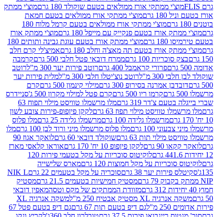
וצ'י ממתקי אורז ממולאים בטעם שוקולד 180 גרם
מוצ'י ממתק
180 גרם
מוצ'י ממתקי אורז ממולאים בטעם חמאת
מוצ'י ממתקי אורז ממולאים בטעם קרמל מלוח 180
תק אורז בטעם פנקייק עם מייפל 180 גרם
מוצ'י ממתק אורז
18 גרם
מוצ'י ממתק אורז בטעם עוגת גבינה ותותים 180
תק אורז בטעם תה מאצ'ה וחלב 180 גרם
אמיצ'לי קרם חלב
סוכריות 100 גרם
ממרח דובאי פטל חלבי 500 גרם
קרמבה
פרורי קראמבל 400 גרם
רוטב פירות יער 300 מ"ל
רוטב
 300 מ"ל
רוטב נוצ'יטלו חלבי 300 מ"ל
מלית פירות יער
דבן אמרנה בסירופ 300 גרם
מילוי קינמון 500 גרם
קרם
קרמו ריו 500 גרם
קרם פטל למילוי מקרון 500 ג'
סניידרס
טעם צ'דר 319 גרם
מלו מרשמלו טוויסט מילוי תפוח 63
לו טוויסט מילוי תפוז 63 גרם
לקקן פיןפופ-פירות צובע לשון
מרשמלו גלידה 100 גרם
מרשמלו גלידה 25 גרם
מלו פלוס
עוני 100 גרם
מלו פלוס מרשמלו מיני ורוד לבן 100 גרם
מלו
 מילוי תות 63 גרם
שוקולד דובאי 60 גרם
לואקר אגוז 90
ו 90 גרם
לקקן פיןפופ 10 יח' 170 גרם
אוראו קלאסי מארז
לוקיטוס סוכריות על מקל בטעמי פירות 120
סוכריות על מקל חמוצות 120 גרם
מארס שלישייה
פירות יער 38 גרם
סוכריה על מקל בטעמים 22 גרם
NIK L
מסטיק חמישיות בטעמים 21.5 גרם
מסטיק
מזוודת הממתקים של מקס וטסה
מאפין דובאי
יה XL מסטיק אבטיח 250 מ"ל
משקה אנרגיה XL
2 מ"ל
גם דיפ בטעם תות 67 גרם
גם דיפ בטעם פטל 67
ס ריינבואו פירות 37.5 גרם
טובלרון חלב 360ג'
לקריץ ונקו