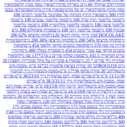
ד 60 גרם באריזה מהודרת
מארז טסה מנות קלאסי
מארז
מתמיד
מארז ים של מותגים
מארז סירת מתוקטסה
סילאן טבעי
מארז התיק המתוק של טסה
גומי בליסטר דובדבן 100
טר תות שדה 100 גרם
גומי בליסטר עכביש 100 גרם
גומי
 גרם
גומי בליסטר מילקשייק 100 גרם
גומי בליסטר
גומי בליסטר דובי 100 גרם
ממרח סיפקולוס 300 גרם
CHO
בונ' היידי בוקה דובאי 120ג'
למקה מרציפן 62% 200
54% 200 גרם
למקה מרציפן 38% 200 גרם
קונפיטורת
3 גרם
חמאת בוטנים סקיפי קלאסי 454 גרם
חמאת
עם שברי בוטנים 454 גרם
ממרח נוטלה 400 גרם
קינדר
10 גרם
מפת שולחן פורים כ 274*137 סמ ניילון
מארז
רים * 25 גרם
מארז 4 סוכריות על מקל וסוכריות קופצות 20
חב' 10 שקית נשיאה פלסטיק 22*32 ס"מ -מסכה-זהב
כה-זהב
שקית נייר לבקבוק
שקית נייר 30/23/10 ס"מ-פורים
-זהב מיטאלי
שקית נייר 38.5/31/11 ס"מ-פורים
זהב מיטאלי
קופ' קרטון חלון 18/15/8 ס"מ -פורים שמח-דגם
קית קרטון 24.5/19/8 ס"מ-פורים שמח-דגם בועות דקל
גומי
קליק מיני כדורים 30 גרם
קליק מיני קורנפלקס 30 גרם
הום
ייגלה עגול מצופה בשוקולד לבן 120 גרם
מארז טסה
'לי בטעם פטל 175 גרם
סוכריות ג'לי בטעם ענבים 175
ג'לי בטעם תות שדה 175 גרם
רוטב תיבול בטעם סריראצ'ה
ריות נודלס פתאי עבה/דק 200 גרם
רוטב טריאקי שומשום
ב טריאקי 300 מ"ל
רוטב סאטה 240 גרם
רוטב חמוץ מתוק
ב צ'ילי מתוק 300 מ"ל
HEART שוקולד לבבות צבע אדום