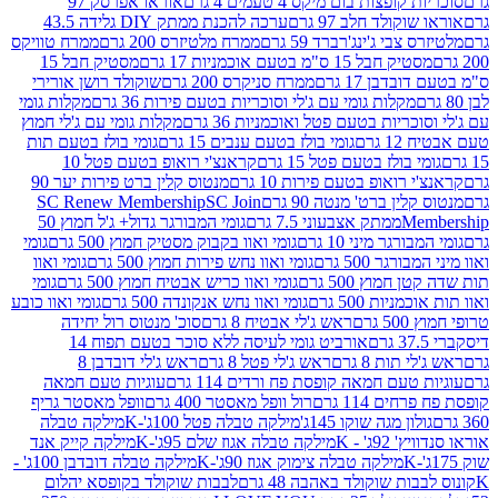
פצות בום מיקס 4 טעמים 4 גרם
אוראו אפרסק 97
ולד חלב 97 גרם
ערכה להכנת ממתק DIY גלידה 43.5
בי ג'ינג'רברד 59 גרם
ממרח מלטיזרס 200 גרם
ממרח טוויקס
בל 15 ס"מ בטעם אוכמניות 17 גרם
מסטיק חבל 15
בן 17 גרם
ממרח סניקרס 200 גרם
שוקולד רושן אורירי
מקלות גומי עם ג'לי וסוכריות בטעם פירות 36 גרם
מקלות גומי
ריות בטעם פטל ואוכמניות 36 גרם
מקלות גומי עם ג'לי חמוץ
רם
גומי בולז בטעם ענבים 15 גרם
גומי בולז בטעם תות
בולז בטעם פטל 15 גרם
קראנצ'י רואופ בטעם פטל 10
רואופ בטעם פירות 10 גרם
מנטוס קלין ברט פירות יער 90
ין ברט' מנטה 90 גרם
SC Join
SC Renew Membership
M
ממתק אצבעוני 7.5 גרם
גומי המבורגר גדול+ ג'ל חמוץ 50
גר מיני 10 גרם
גומי ואוו בקבוק מסטיק חמוץ 500 גרם
גומי
גר 500 גרם
גומי ואוו נחש פירות חמוץ 500 גרם
גומי ואוו
מוץ 500 גרם
גומי ואוו כריש אבטיח חמוץ 500 גרם
גומי
ות 500 גרם
גומי ואוו נחש אנקונדה 500 גרם
גומי ואוו כובע
רם
ראש ג'לי אבטיח 8 גרם
סוכ' מנטוס רול יחידה
אורביט גומי לעיסה ללא סוכר בטעם תפוח 14
תות 8 גרם
ראש ג'לי פטל 8 גרם
ראש ג'לי דובדבן 8
עם חמאה קופסת פח ורדים 114 גרם
עוגיות טעם חמאה
 114 גרם
רול וופל מאסטר 400 גרם
וופל מאסטר גריף
ון מגה שוקו 145ג'
מילקה טבלה פטל 100ג'-K
מילקה טבלה
ג' - K
מילקה טבלה אגוז שלם 95ג'-K
מילקה קייק אנד
מילקה טבלה צימוק אגוז 90ג'-K
מילקה טבלה דובדבן 100ג' -
ת שוקולד באהבה 48 גרם
לבבות שוקולד בקופסא יהלום