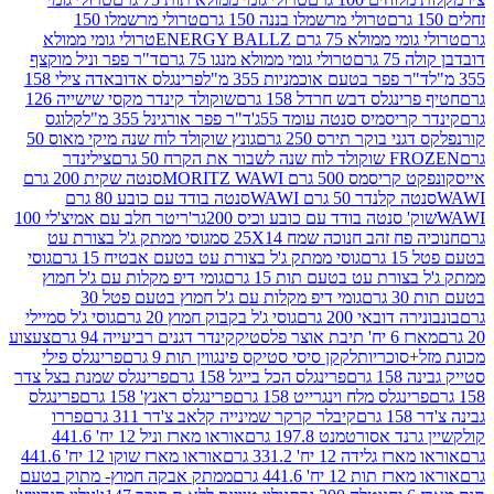
טרולי מרשמלו בננה 150 גרם
טרולי מרשמלו 150
לא 75 גרם ENERGY BALLZ
טרולי גומי ממולא
גרם
טרולי גומי ממולא מנגו 75 גרם
ד"ר פפר וניל מוקצף
 פפר בטעם אוכמניות 355 מ"ל
פרינגלס אדובאדה צילי 158
נגלס דבש חרדל 158 גרם
שוקולד קינדר מקסי שישייה 126
ריסמיס סנטה עומד 55ג'
ד"ר פפר אורגינל 355 מ"ל
קלוגס
 בוקר תירס 250 גרם
גונץ שוקולד לוח שנה מיקי מאוס 50
 את הקרח 50 גרם
צילינדר
50 גרם MORITZ WAWI
סנטה שקית 200 גרם
לנדר 50 גרם WAWI
סנטה בודד עם כובע 80 גרם
 סנטה בודד עם כובע וכיס 200גר'
ריטר חלב עם אמיצ'לי 100
 זהב חנוכה שמח 25X14 סמ
גוסי ממתק ג'ל בצורת עט
ם
גוסי ממתק ג'ל בצורת עט בטעם אבטיח 15 גרם
גוסי
ורת עט בטעם תות 15 גרם
גומי דיפ מקלות עם ג'ל חמוץ
ם
גומי דיפ מקלות עם ג'ל חמוץ בטעם פטל 30
דובאי 200 גרם
גוסי ג'ל בקבוק חמוץ 20 גרם
גוסי ג'ל סמיילי
וצר פלסטיק
קינדר דגנים רביעייה 94 גרם
צעצוע
סוכריות
לקקן סיסי סטיקס פינגווין תות 9 גרם
פרינגלס פילי
רם
פרינגלס הכל בייגל 158 גרם
פרינגלס שמנת בצל צדר
נגלס מלח וינגרייט 158 גרם
פרינגלס ראנץ' 158 גרם
פרינגלס
קיבלר קרקר שמינייה קלאב צ'דר 311 גרם
פררו
אסורטמנט 197.8 גרם
אוראו מארז וניל 12 יח' 441.6
ידה 12 יח' 331.2 גרם
אוראו מארז שוקו 12 יח' 441.6
ת 12 יח' 441.6 גרם
ממתק אבקה חמוץ- מתוק בטעם