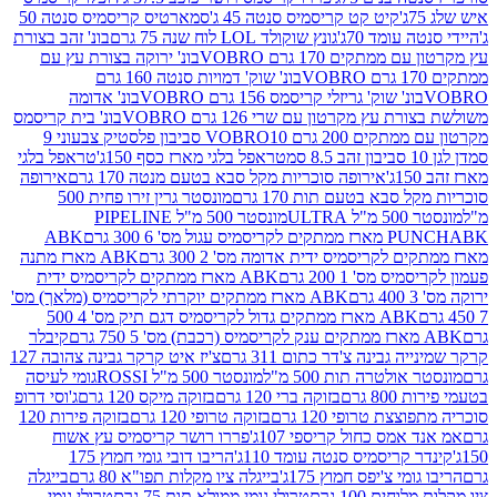
קיט קט קריסמיס סנטה 45 ג'
סמארטיס קריסמיס סנטה 50
עומד 70ג'
גונץ שוקולד LOL לוח שנה 75 גרם
בונ' זהב בצורת
תקים 170 גרם VOBRO
בונ' ירוקה בצורת עץ עם
בונ' שוק' דמויות סנטה 160 גרם
נ' שוק' גריזלי קריסמס 156 גרם VOBRO
בונ' אדומה
עץ מקרטון עם שרי 126 גרם VOBRO
בונ' בית קריסמס
 200 גרם VOBRO
10 סביבון פלסטיק צבעוני 9
טראפל בלגי מארז כסף 150ג'
טראפל בלגי
אירופה סוכריות מקל סבא בטעם מנטה 170 גרם
אירופה
סבא בטעם תות 170 גרם
מונסטר גרין זירו פחית 500
ULT
מונסטר 500 מ"ל PIPELINE
ABK
PU
לקריסמיס ידית אדומה מס' 2 300 גרם
ABK מארז מתנה
מס' 1 200 גרם
ABK מארז ממתקים לקריסמיס ידית
ABK מארז ממתקים יוקרתי לקריסמיס (מלאך) מס'
ABK מארז ממתקים גדול לקריסמיס דגם תיק מס' 4 500
קיבלר
גבינה צ'דר כתום 311 גרם
צ'יז איט קרקר גבינה צהובה 127
ולטרה תות 500 מ"ל
מונסטר 500 מ"ל ROSSI
גומי לעיסה
 גרם
בזוקה ברי 120 גרם
בזוקה מיקס 120 גרם
ג'וסי דרופ
ת טרופי 120 גרם
בזוקה טרופי 120 גרם
בזוקה פירות 120
מס כחול קריספי 107ג'
פררו רושר קריסמיס עץ אשוח
קריסמיס סנטה עומד 110ג'
הריבו דובי גומי חמוץ 175
י צ'יפס חמוץ 175ג'
בייגלה ציו מקלות תפו"א 80 גרם
בייגלה
ים 100 גרם
טרולי גומי ממולא תות 75 גרם
טרולי גומי