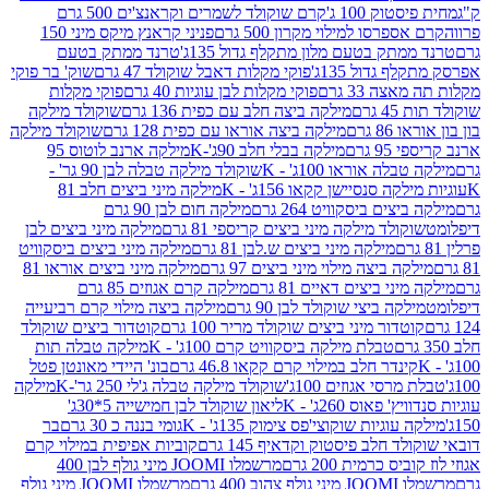
ק 100 ג'
קרם שוקולד לשמרים וקראנצ'ים 500 גרם
רסו למילוי מקרון 500 גרם
פניני קראנץ מיקס מיני 150
תק בטעם מלון מתקלף גדול 135ג'
טרנד ממתק בטעם
גדול 135ג'
פוקי מקלות דאבל שוקולד 47 גרם
שוק' בר פוקי
 33 גרם
פוקי מקלות לבן עוגיות 40 גרם
פוקי מקלות
רם
מילקה ביצה חלב עם כפית 136 גרם
שוקולד מילקה
 גרם
מילקה ביצה אוראו עם כפית 128 גרם
שוקולד מילקה
גרם
מילקה בבלי חלב 90ג'-K
מילקה ארנב לוטוס 95
ה אוראו 100ג' - K
שוקולד מילקה טבלה לבן 90 גר' -
ה סנסיישן קקאו 156ג' - K
מילקה מיני ביצים חלב 81
ים ביסקוויט 264 גרם
מילקה חום לבן 90 גרם
ולד מילקה מיני ביצים קריספי 81 גרם
מילקה מיני ביצים לבן
מילקה מיני ביצים ש.לבן 81 גרם
מילקה מיני ביצים ביסקוויט
 ביצה מילוי מיני ביצים 97 גרם
מילקה מיני ביצים אוראו 81
י ביצים דאיים 81 גרם
מילקה קרם אגוזים 85 גרם
קה ביצי שוקולד לבן 90 גרם
מילקה ביצה מילוי קרם רביעייה
דור מיני ביצים שוקולד מריר 100 גרם
קוטדור ביצים שוקולד
טבלת מילקה ביסקוויט קרם 100ג' - K
מילקה טבלה תות
נדר חלב במילוי קרם קקאו 46.8 גרם
בונ' היידי מאונטן פטל
סי אגוזים 100ג'
שוקולד מילקה טבלה ג'לי 250 גר'-K
מילקה
פאוס 260ג' - K
ליאון שוקולד לבן חמישייה 5*30ג'
וגיות שוקוצי'פס צימוק 135ג' - K
גומי בננה כ 30 גרם
בר
 חלב פיסטוק וקדאיף 145 גרם
קוביות אפיפית במילוי קרם
 כרמית 200 גרם
מרשמלו JOOMI מיני גולף לבן 400
400 גרם
מרשמלו JOOMI מיני גולף