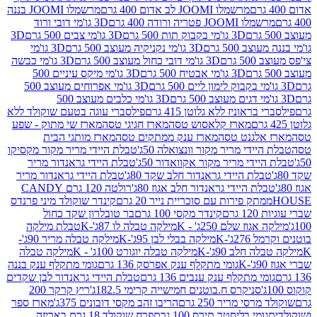
מרשמלו JOOMI לב אדום 400 גרם
מרשמלו JOOMI בננה
JOOM פטריה ורודה 400 גרם
3D גו'מי דובי ורוד
3D גו'מי בקבוק תות 500 גרם
3D גו'מי צבים 500 גרם
3D
 500 גרם
3D גו'מי נקניקיה מעוצב 500 גרם
3D גו'מי
גרם
3D גו'מי דובי כחול מעוצב 500 גרם
3D גו'מי כבשה
3D גו'מי אבטיח 500 גרם
3D גו'מי מיקס עיניים 500
3D גו'מי אפרוחים מעוצב 500
3D גו'מי כלבים מעוצב 500
ראוניז ללא גלוטן 415 גרם
פילסברי עוגה בטעם שוקולד ללא
מארז קלאסוש טסה
מארז חגיגי טסה
מארז שי מתוק - שפע
אלגנט טסה
מארז ענק ממתקים טסה
מארז מותגי הבית
ידי מריר מקור וונצואלה 50ג'
טבלת היידי מריר מקור מקסיקו
ידי מריר מקור אקוואדור 50ג'
טבלת היידי גראנדור מריר
לת היידי גראנדור חלב שקד 80ג'
טבלת היידי גראנדור מריר
ת היידי גראנדור חלב אגוז 80ג'
רולטה 120 גרם CANDY
תק פירות עם סוכריית נייר 20 גרם
קינדר שוקולד מיני פרנדס
רם
קינדר מקסי 100 גרם
בר טובלרון שקד כחול
וז שלם 250ג' - K
מילקה טבלה לו 87ג'-K
טבלת מילקה
2ג'-K
מילקה בבלי לבן 95ג'-K
מילקה טבלה מריר 90ג'-
חלב 90ג'-K
מילקה טבלה יוגורט 100ג' - K
מילקה טבלה
גומי מתקלף ענק אפרסק 136 גרם
גומי מתקלף ענק בננה
י מתקלף ענק ענבים 136 גרם
טבלת היידי גראנדור לבן שקדים
סניקרס ח.בוטנים חמישייה קרימי 182.5ג'
ריץ קרקר 200
סי מריר 250 גרם
הריבו זהב מקסי דובונים 375ג'
מארז ספר
ומי בליסטר תירס 100 גרם
פרח שוקולד 18 גרם באריזה