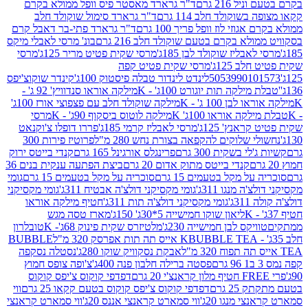
 216 גרם
ד"ר גרארד מאסטר פיס וופל ממולא בקרם
שוקולד חלב 114 גרם
ד"ר גרארד סימול שוקולד חלב
וזי לוז וופל פריך 100 גרם
ד"ר גרארד פתי-בר דאבל קרם
לא בקרם בטעם שוקולד חלב 216 גרם
בונ' מרסי לאבלי מיקס
בליז שוקולד לבן 185ג'
מרסי שקית פטיט מריר 125ג'
מרסי
ב 125ג'
מרסי שקית פטיט קפה
505399010
לינדט לינדור טבלה פיסטוק 100ג'
קינדר שוקוצ'יפס
ילקה תות יוגורט 100ג' - K
מילקה אוראו סנדוויץ' 92 ג' -
בן 100 ג' - K
מילקה שוקולד חלב עם פצפוצי אורז 100ג'
ה אוראו 100ג' K
מילקה לוטוס ביסקוף 90ג' - K
מרסי
אנץ' 125ג'
מרסי לאבליז קרמי 185ג'
פררו דופלו צ'וקנאט
 שלוקים להקפאה בצורת נחש 280 מ"ל
פרוטיז פירות 300
י בשקית 300 גרם
פרינגלס אורגינל 165 גרם
קנדי בייטס ירוק
קנדי בייטס מתוק אדום 20 גרם
ביצת הפתעה ענקית בנים 36
ל מקל בטעמים 15 גרם
סוכריה על מקל בטעמים 15 גרם
גומי
 מנגו 311ג'
גומי מקסיקני דולצ'ה אבטיח 311ג'
גומי מקסיקני
ג'
גומי מקסיקני דולצ'ה תות 311ג'
חטיף מילקה אוראו
ליאון שוקו חמישייה 5*30ג' 150ג'
מארז טסה מגש
יקס לבן חמישייה 230ג'
מלטיזרס שקית פינוק 68ג'- K
טובלרון
BUBBLE TEA אייס תה תות אפרסק 320 מ"ל
BUBBLE
אבקת נסקוויק שוקו 280ג'
נסטלה נסקפה
פסטה ברילה חלבון פנה 400ג'
צ'ופה צופס חמוץ
דפדפי קוקוס צ'יפס קוקוס
2 גרם
דפדפי קוקוס צ'יפס קוקוס בטעם קקאו 25 גרם
ווי
 מנגו 20ג'
ווי סמארט קראנצי אננס 20ג'
ווי סמארט קראנצי