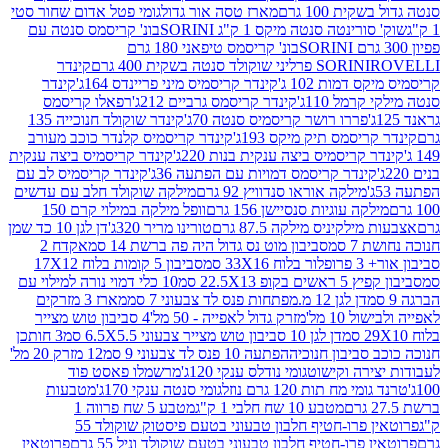
ת 100 גרם
מארז טסה אור גדול
גומי פטל אדום שחור סטי
רינטה סנטה מיקס 1 ק"ג SORINI
בונ' קריסמס סנטה עם
בונ' קריסמס טיפאני 180 גרם
גרם
SORINI
קינדר
דמות 102 ג'
קינדר קריסמיס מיני פריינדס 164ג'
קינדר
מל 110ג'
קינדר קריסמס גרביים 212ג'
רפאלו קריסמס
פררו רושר קריסמיס סנטה 70ג'
קינדר שוקולד חנוכייה 135
יסמס תיק מיקס 193ג'
קינדר קריסמיס קלנדר כוכב מעורב
 קריסמיס ביצה ענקית בנות 220ג'
קינדר קריסמיס ביצה ענקית
ינדר קריסמס דמויות עם הפתעה 36ג'
קינדר קריסמיס לב עם
מילקה אוראו סנדוויץ 92 גרם
מילקה שוקולד חלב עם עדשים
קה עוגיות סנסיישן 156 גרם
וופל מילקה במילוי קרם 150
לקיניס מילקה 87.5 גרם
טורינו מריר 320ג'
דן לגן 10 כד שמן
 סמ
סביבון מוט נס גדול היה פה ברשת 14 סמ
אקדח 2
33 סמ
סביבון 5 קומות בלוח 17X12
ופ 22.5X13 סמ
10 כלי דמוי נורה למילוי עם
דן לגן 12 מ.מפתחות פנס לד צבעוני 7 סמ
מארז 3 מזרקים
10 מל'
מזרק גדול לאפייה - 50 מל'
4 סביבון טוש מצייר
דן לגן 10 סביבון טוש מצייר צבעוני 6.5X5.5 סמ
3 חותכן
סביבון חנוכיה
הפתעה 10 פנס לד צבעוני 9 סמ
12 מזרק 20 מל'
ירה וקישוט
גומי נודלס ענקי 120ג'
מרשמלו פאסט פוד
 מח תות 120 גרם נוזל
גומי סנטה ענקי 170ג'
מטבעות
מטבע 10 שח חלבי 1 ק"ג
מטבע 5 שח פרווה 1
פרוטאין פרו-חטיף חלבון טבעוני בטעם פיסטוק שוקולד 55
פרו-חטיף חלבון טבעוני בטעם שוקולד וניל 55 גרם
פרוטאין