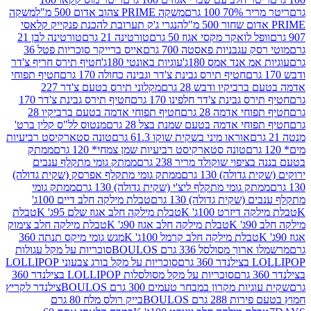
 100 גרם
משקה PRIME צהוב אדום 500 מ"ל
משקה
הנגרי ג'ק תערובת להכנת פנקייק קלאסי
ל לואקר מקסי אגוז 50 גרם
טורטינה 21 גרם
טורטינה לבן 21
 עגבניות פאסטה 700 גרם
אייס ברייקר סוכריות פטל 36
מ אנד אמס 180ג'
עוגיות באונטי 180ג'
חטיף תירס חריף צ'דר
חטיף תירס גבינת צ'דר וגבינה כחולה 170 גרם
חטיף תפוחי
ביקיו ודבש 28 גרם
מקלוני תירס בטעם צ'דר 227
 גבינת צ'דר חלפינו 170 גרם
חטיף תירס גבינת צ'דר 170
חי אדמה 28 גרם
חטיף תפוחי אדמה בטעם ברביקיו 28
וחי אדמה בטעם שמנת בצל 28 גרם
מנטוס לל"ס קלין ברט'
אוראו מיני בשקית שוקו 61.3 גרם
טונה סטארקיסט רביעיות
טונה סטארקיסט רביעיות שמן צמחי* 120 גרם
ממתק
יפוי שוקולד מריר 238 גרם
ממתק גומי מתקלף ענבים
דולה) 130 גרם
ממתק גומי מתקלף אפרסק (שקית גדולה)
ק גומי מתקלף ליצ'י (שקית גדולה) 130 גרם
ממתק גומי
(שקית גדולה) 130 גרם
טבלת מילקה חלב דיים 100ג'
דיזרט 100ג' K
טבלת מילקה חלב אגוז שלם 95ג' K
טבלת
K
טבלת מילקה חלב אגוז 90ג' K
טבלת מילקה חלב צימוק
טבלת מילקה חלב קרמל 100ג' K
מגש גומי מיקס תנתה 360
 מסולסל 336 גרם BOULOS
סוכריות על מקל עגולות
 גרם
סוכריות על מקל בורג צבעוני LOLLIPOP
סוכריות על מקל מסולסלות LOLLIPOP בצילנדר 360
ות מקרון במבחר טעמים 300 גרם BOULOS
צילנדר לקריץ
28 גרם BOULOS
בייק רולס מלח 80 גרם