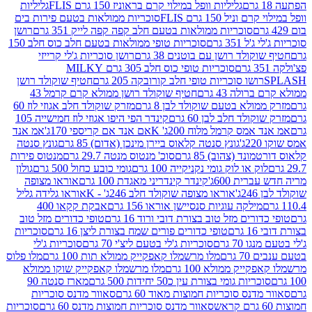
גליליות וופל במילוי קרם בראוניז 150 גרם FLIS
גליליות
יל 150 גרם FLIS
סוכריות ממולאות בטעם פירות בים
סוכריות ממולאות בטעם חלב קפה קפה לייק 351 גרם
רושן
351 גרם
סוכריות טופי ממולאות בטעם חלב כוס חלב 150
ולד רושן עם בוטנים 38 גרם
רושן סוכריות ג'לי קרייזי
סוכריות טופי כוס חלב 305 גרם MILKY
ושו סוכריות טופי חלב קורובקה 205 גרם
חטיף שוקולד רושן
לה 43 גרם
חטיף שוקולד רושן ממולא קרם קרמל 43
ולא בטעם שוקולד לבן 8 גרם
מזרק שוקולד חלב אגוזי לוז 60
לד חלב לבן 60 גרם
קינדר הפי היפו אגוזי לוז חמישייה 105
מס קרמל מלוח 200ג' K
אם אנד אם קריספי 170ג'
אמ אנד
גונץ סנטה קלאוס ביירן מינכן (אדום) 85 גרם
גונץ סנטה
ד (צהוב) 85 גרם
סוכ' מנטוס מנטה 29.7 גרם
מנטוס פירות
ק או לוק גומי נקניקייה 100 גרם
גומי כובע כחול 500 גרם
גולון
ית 600ג'
קינדר קינדריני מאגדת 100 גרם
אוראו מצופה
'
אוראו מצופה שוקולד חלב 246ג' - K
אוראו גלידה גליל
ילקה עוגיות סנסיישן אוראו 156 גרם
אבקת קקאו 400
רים מזל טוב בצורת דובי ורוד 16 גרם
טופי כדורים מזל טוב
ם
טופי כדורים פורים שמח בצורת ליצן 16 גרם
סוכריות
70 גרם
סוכריות ג'לי בטעם ליצ'י 70 גרם
סוכריות ג'לי
גרם
מלו מרשמלו קאפקייק ממולא תות 100 גרם
מלו פלוס
יק ממולא 100 גרם
מלו מרשמלו קאפקייק שוקו ממולא
יות גומי בצורת עין כ50 יחידות 500 גרם
מארז סנטה 90
נס סוכריות חמוצות מאוד 60 גרם
סאוור מדנס סוכריות
סאוור מדנס סוכריות חמוצות מדנס 60 גרם
סוכריות