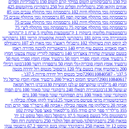
ביסקוויט לוטוס במילוי קרם לוטוס 150 גרם
גליליות וופלים
 גרם
גליליות וופלים וניל 250 גרם
היינץ מיוקטשופ 425
י מתקלף חיות 102 גרם
ממתק גומי מתקלף ענבים מנגו 85
י מתקלף אפרסק תפוז 85 גרם
ממתק גומי מתקלף ענבים 75
י מתקלף חיות 102 גרם
ממתק גומי מתקלף ענבים 75
י מתקלף אפרסק 75 גרם
ממתק גומי מתקלף ליצ'י 75
לוטיזן ביטקוין 1 ק"ג
מטבעות מולטיזן 5 ש"ח 1 ק"ג
הרשי
 מיקס 181 גרם
הרשי לבבות אקסטרה קרימי 181 גרם
הרשי
שוקולד 102 גרם
ג'ולי ראנצ'ר גומי מארז לב 107 גרם
נודלס
בטעם עוף חריף 140 גרם
אטריות להכנה מהירה ראמן
שחורה צאצ'רוני 140 גרם
צופה לקריץ שטוח צבעוני חמוץ
מץ חומץ ספריי רימון 50 גרם
עיד אומץ חומץ ספריי מטף 50
 חומץ סוכריה+גלי חמוץ 50 גרם
פררו רושר 100ג'
בוטן רביולי
ף אורז בטעם צ'לי 120 גרם
סוכ' מנטוס רול יחידה מנטה
סוכ' מנטוס רול יחידה פירות 37.5ג' -
72901
חטיפי חומוס דבאייל 200 גרם
עיד אומץ חומץ טריפל ג'ל
ברגן שוקוצ'יפס ש.לבן חמוציות 130ג'
ברגן רויאל חמאה
בונבוניירה רפאלו 240 גרם
קנדי שוגר סאוור 100 גרם תפוח
וור 100 גרם תפוח
קנדי שוגר סאוור 100 גרם
 מרסי פטיטס מיניאטור 125ג'
עיד לקקן אסלה טבילה +
לקקן פח אשפה טבילה +אבקה 40 גרם
ד"ר פפר קרם תות
 פפר קרם סודה 355 מ"ל
סאוור פאצ' פטל שקית 102
יל בטעם פאנטה 37.5 גרם
וופל ג'נסן-וופל טוסט 12 יח'
בקרסלנד-סטרופ וופל הולנדי 250 גרם
תחנת רוח וופל
קינדר שוקו בונס קריספי 67.2 גרם
גומי ענקי