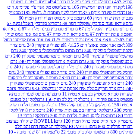
פילסברי ציפוי וניל ל.ת.סוכר 454ג'
ריסז רוטב ח.בוטנים
פי היפו חמישייה 105 גרם
צ'יטוס מק אנד צ'יז פליימינג הוט
ינדר מיקס 375ג'
הריבו לשון תוססת ל. ג'לטין 185ג'
מסטיק
ה חמוץ 60 גרם
מסטיק מנטוס תפוח ירוק חמוץ 60
גה סנדביץ שוקולד תפוז 88 גרם
ריצ סנדביץ דאבל גבינה 67
ץ דאבל לימון 67 גרם
ריצ סנדביץ גבינה מלוחה 67 גרם
אוראו
מולדת 97 גרם
אוראו תות שדה 97 גרם
אמ אנד אמס שוקו
אמ אנד אמס צהוב בוטנים 125ג'
אמ אנד אמס קריספי כחול
אמס פאוצ' חום 125ג'- K
פופפולי פופקורן 240 גרם צדר
פופקורן 240 גרם מתוק מלוח
פופפולי פופקורן 240 גרם
י פופקורן 240 גרם חמאה סינמה
פופפולי פופקורן 240 גרם
רן 240 גרם חמאה אורגני
פופפולי פופקורן 240 גרם
פופקורן 240 גרם מלח ים ופלפל
פופפולי פופקורן 240 גרם
פופפולי פופקורן 240 גרם צדר לבן
פופפולי פופקורן 240 גרם
פולי פופקורן 240 גרם חמאה מופחת שומן
פופפולי פופקורן
פופפולי פופקורן 240 גרם קינמון טוסט
פופפולי פופקורן
נסטלה 8יח אבקת שוקו מרשמלו 193.6ג'
צ'ופה צ'ופס
 מסטיק בטעם אבטיח 11 גרם
צופה צופס שערות סבתא
ירות 11 גרם
לקקן ג'ל לב תות 156 גרם
לקקן ג'ל בטעם
לקקן ג'ל בטעם קולה 156 גרם
לקקן בטעם גלידת שוקו
לקקן ברווזון בטעם תות שדה 240 גרם
מארז 8 יח' לקקן
מארז לקקן בטעם גלידת תות 200 גרם
לקקן ברבי 13
 אייק פטל כחול חמוץ 120 גרם
ROVELLI שוקולד בעיצוב
80 גרם
ROVELLI שוקולד חג שמח חום זהב חלב
שופר פלסטיק טבעי 22 ס"מ
צלחת "8 שנה טובה - 10