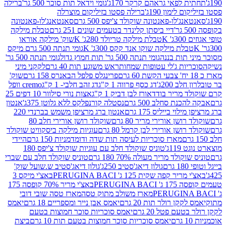
לפאי גראהם קרקר 170ג'
גומי וידאל תות סוכר 500 גר'
ברילה
לימון 190ג'
ברילה פסטו בזיליקום מוצרלה
ג'לו-פאנטונה שוקולד צ'יפס 500 גרם
סאנטאנג'לו-פאנטונה
דיי ביסתן קלינדר בטעמים שונים 251 גרם
טבלת מילקה
K
טבלת מילקה טריולד 280ג' K
שוק' מילקה אוראו
לת מילקה שוקו אנד קקס 300ג' K
גומי תנתה 500 גרם מיקס
 תות בננה
גומי תנתה 500 גר' תות חמוץ גדול
גומי תנתה 500 גר'
יות ג'לי עטופות שמחות
ראש משוגע תות 40 גרם
לקקני מיני
פרינגלס פלפל הבאנרס 158 גרם
שוק'
 200ג'
דג כסף פרווה 1 ק"ג
דג זהב חלבי- 1 ק"ג
cremo וופל
 מריר בודד
אורז לבן דביק 1 ק"ג
אצות נורי סילוור 10 דפים 25
נת סחלב 500 גרם
נסטלה קורנפלקס ללא גלוטן 375ג'
אנטון
וי בייליס 175 גרם
אנטון ברג מרציפן משמש בברנדי 220
שן אורירי מריר 80 גרם
שוקולד רושן אורירי חלב 80
ושן אורירי לבן קרמל 80 גרם
עוגיות מילקה ביסקוויט שוקולד
מארז סוכריות לעיסה תות שדה ודומדמניות 150 גרם
היידי
1ג'
טוניס שוקולד חלב עם עוגיות שוקולד צ'יפס 180
לד מריר מעולה 70% 180 גרם
טוניס שוקולד חלב עם שברי
גולון דיאג'סטיב 250ג'
גולון דיאג'סטיב ש.שועל שוק'
 קפה שקית 125 ג' PERUGINA BACI
באצ'י מיקס 3
PERUGINA
באצ'י מריר 70% קופסה 175
מארז משולב מתוק טסה
מארז טסה שובי דובי
קן רולר תות 20 גרם
יאמס אבן נייר ומספריים 18 גרם
יאמס
עם פטל 20 גרם
יאמס סוכריות סוכר חמוצות בטעם
יאמס סוכריות סוכר חמוצות בטעם תות 10 גרם
ביצת