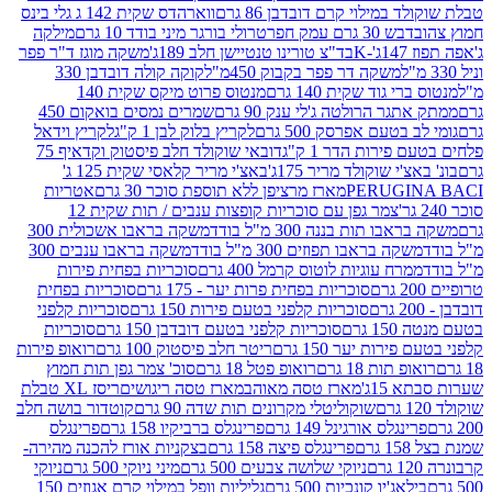
במילוי קרם דובדבן 86 גרם
ווארהדס שקית 142 ג גלי בינס
בש 30 גרם עמק חפר
טרולי בורגר מיני בודד 10 גרם
מילקה
K
בד"צ טורינו טנטיישן חלב 189ג'
משקה מוגז ד"ר פפר
משקה דר פפר בקבוק 450מ"ל
קוקה קולה דובדבן 330
 גוד שקית 140 גרם
מנטוס פרוט מיקס שקית 140
ר הרולטה ג'לי ענק 90 גרם
שמרים נמסים בואקום 450
בטעם אפרסק 500 גרם
לקריץ בלוק לבן 1 ק"ג
לקריץ וידאל
ירות הדר 1 ק"ג
דובאי שוקולד חלב פיסטוק וקדאיף 75
י שוקולד מריר 175ג'
באצ'י מריר קלאסי שקית 125 ג'
PERUGI
מארז מרציפן ללא תוספת סוכר 30 גרם
אטריות
צמר גפן עם סוכריות קופצות ענבים / תות שקית 12
 תות בננה 300 מ"ל בודד
משקה בראבו אשכולית 300
ה בראבו תפוזים 300 מ"ל בודד
משקה בראבו ענבים 300
רח עוגיות לוטוס קרמל 400 גרם
סוכריות בפחית פירות
סוכריות בפחית פרות יער - 175 גרם
סוכריות בפחית
סוכריות קלפני בטעם פירות 150 גרם
סוכריות קלפני
גרם
סוכריות קלפני בטעם דובדבן 150 גרם
סוכריות
רות יער 150 גרם
ריטר חלב פיסטוק 100 גרם
רואופ פירות
תות 18 גרם
רואופ פטל 18 גרם
סוכ' צמר גפן תות חמוץ
1ג'
מארז טסה מאוהב
מארז טסה ריגושים
ריסז XL טבלת
שוקוליטלי מקרונים תות שדה 90 גרם
קוטדור בושה חלב
גלס אורגינל 149 גרם
פרינגלס ברביקיו 158 גרם
פרינגלס
פרינגלס פיצה 158 גרם
בצקניות אורז להכנה מהירה-
ניוקי שלושה צבעים 500 גרם
מיני ניוקי 500 גרם
ניוקי
ג'יו קונכיות 500 גרם
גליליות וופל במילוי קרם אגוזים 150