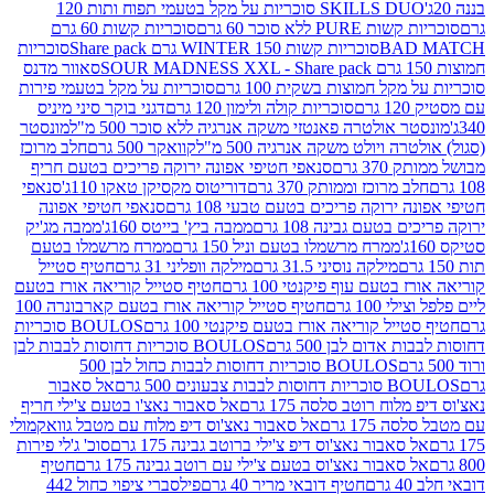
SKILLS DUO סוכריות על מקל בטעמי תפוח ותות 120
P ללא סוכר 60 גרם
סוכריות קשות 60 גרם
BAD
סוכריות קשות WINTER 150 גרם Share pack
סוכריות
סאוור מדנס
קל חמוצות בשקית 100 גרם
סוכריות על מקל בטעמי פירות
סוכריות קולה ולימון 120 גרם
דגני בוקר סיני מיניס
 אולטרה פאנטזי משקה אנרגיה ללא סוכר 500 מ"ל
מונסטר
ה ויולט משקה אנרגיה 500 מ"ל
קוואקר 500 גרם
חלב מרוכז
3 גרם
סנאפי חטיפי אפונה ירוקה פריכים בטעם חריף
 מרוכז וממותק 370 גרם
דוריטוס מקסיקן טאקו 110ג'
סנאפי
ירוקה פריכים בטעם טבעי 108 גרם
סנאפי חטיפי אפונה
בטעם גבינה 108 גרם
ממבה ביץ' בייטס 160ג'
ממבה מג'יק
ממרח מרשמלו בטעם וניל 150 גרם
ממרח מרשמלו בטעם
מילקה נוסיני 31.5 גרם
מילקה וופליני 31 גרם
חטיף סטייל
בטעם עוף פיקנטי 100 גרם
חטיף סטייל קוריאה אורז בטעם
100 גרם
חטיף סטייל קוריאה אורז בטעם קארבונרה 100
יל קוריאה אורז בטעם פיקנטי 100 גרם
BOULOS סוכריות
אדום לבן 500 גרם
BOULOS סוכריות דחוסות לבבות לבן
BOULOS סוכריות דחוסות לבבות כחול לבן 500
 צבעונים 500 גרם
אל סאבור
וח רוטב סלסה 175 גרם
אל סאבור נאצ'ו בטעם צ'ילי חריף
175 גרם
אל סאבור נאצ'וס דיפ מלוח עם מטבל גוואקמולי
סאבור נאצ'וס דיפ צ'ילי ברוטב גבינה 175 גרם
סוכ' ג'לי פירות
סאבור נאצ'וס בטעם צ'ילי עם רוטב גבינה 175 גרם
חטיף
חטיף דובאי מריר 40 גרם
פילסברי ציפוי כחול 442