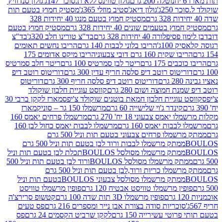
נוטלה 200 גרם
גולון טווינס ללא ת.סוכר 147ג'
גולון סנדוויץ'
250ג'
גולון דיאג'סטיב מוזלי 365ג'
מסטיק חמוץ בטעם תות
מסטיק חמוץ בטעם מנגו 40 יחידות 328
 בטעמים שונים 40 יחידות 328 גרם
מסטיק חמוץ בטעם
רה 40 יחידות 328 גרם
בד"צ טורינו חלב 320ג'
בד"צ
100ג'
הריבו בלוני לבבות 140 גרם
הריבו נחשים תאומים
שקית 160 גרם דובי צבעוני
הריבו מיקס אדומים 175
ים 175 גרם
ריטר לבן סמרטיס 100 גרם
ריטר חלב סמרטיס
יטוס רוטב דיפ סלסה חריף עדין 300 גרם
דוריטוס רוטב דיפ
ם
דוריטוס רוטב דיפ סלסה חריף 300 גרם
דוריטוס
ת חמוצה ושום 280 גרם
קווסט עוגיית חלבון שוקולד
 עוגיית חלבון חמאת בוטנים שוקולד צ'יפס
מארז לקקן ברבי 30
קינדר ג'וי שלישייה 60 גרם
מרשמלו 150 גר – סוניק
מארז
מס צבעוני 18 יח' 270 גרם
מרשמלו פרחים יאמס 160
בבות יאמס 160 גרם
מרשמלו לבבות יאמס כחול לבן 160
ממתק מרשמלו פרחים צבעוני בטעם תות וניל 500 גרם
ממתק מרשמלו לבבות ורוד לבן בטעם תות וניל 500 גרם
ממתק מרשמלו מסולסל BOULOSתכלת לבן בטעם תות וניל
ממתק מרשמלו מסולסל BOULOSורוד לבן בטעם תות וניל 500
ממתק מרשמלו כריות ורוד,לבן בטעם תות וניל 500 גרם
ממתק מרשמלו מסולסל צבעוני BOULOSבטעם תות וניל
ין מרשמלו טוויסט אבטיח 120 גרם
פופין מרשמלו טוויסט
פופין מרשמלו 3D תות שדה 100 גרם
קטשופ סרירצ'ה
סוכריות סודה בצורת אבן נייר ומספרים 216 גרם
פס טעים
טי עשירייה 150 גרם
לקקן שרביט הקסמים 24 גרם
פס