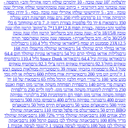
מרכז שולחן רימון אקרילי זהב+ הדפסה -
ר זהב דקורטיבי + כיתוב שנה טובה
קישוטי שולחן אקרילי שנה
יח'
קישוטי שולחן אקרילי שנה טובה -כסף - 5 יח'
דג כסף
 ס"מ
דבש לחיץ 250 גרם עמק חפר
עוגת דבש עוגל'ה
טיק בצורת רימון ק. 7 ס"מ-שקוף
חב' 6 כלי
 -בצורת תפוח 12.8*13.8*7 ס"מ
קופ' קרטון חלון שנה
קפ' קרטון חלון שנה טובה
אגרת+ מעטפה שנה טובה שופר/ספר תורה
מגנט חג שמח 5*9
אוראו שוקולד גליל 110.4 גרם
גלילות
קרם שוקולד 54 גרם
אוראו שוקולה מרשמלו תות 168
ראו במילוי קרם וניל 54 גרם
אוראו עוגיות שוקולד חום 64.4
ת וניל 64.4 גרם
אוראו Space Dunk גליל 110.4 גרם
חטיף
גרם
חטיף טאקיס דרגון צ'ילי 92.3 גרם
חטיף טאקיס
ממתק בקבוקי שעווה 39 גרם
סוכריות ממולאות בטעם דבש
יני 200 גרם
איטריות אורז מקלות 600 גרם
לוק או לוק גומי
טודיי חטיף חלבון קרמל מלוח 65 גרם
מארז של 10 יח'
ס 140 גרם
פחית תפוחחה משקה אורגני מוגז תפוח ואננס
ת לימוננדה משקה אורגני מוגז- לימון וליים 250 מ"ל
פחית
אורגני מוגז תפוזי דם ודומדמניות 250 מ"ל
גרגרי טפיוקה
גרגרי טפיוקה גדולים 400 גרם
מיסו כהה 500 גרם
מיסו
נאצ'וס טבעי 50 גרם
נאצ'וס תירס כחול 50 גרם
נאצ'וס
פרינגלס סין פלפל ופרמזן 110 גרם
ביאנקה שוקולד
ם
ביאנקה שוקולד מריר 72% 100 גרם
ביאנקה שוקולד
ביאנקה שוקולד לבן בטעם קרמל 100 גרם
ביאנקה
100 גרם
גומי לעיסה צבעוני 1 ק"ג
גומי לעיסה אבטיח 1