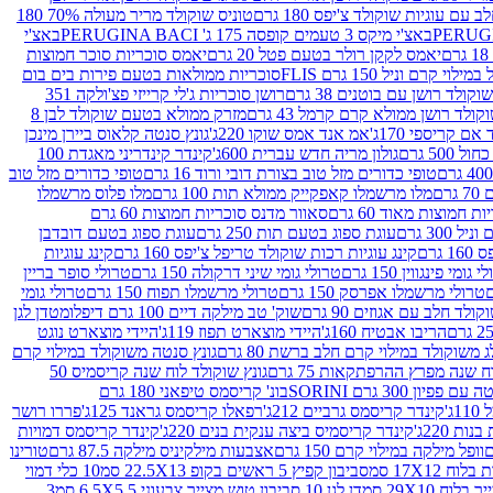
עם עוגיות שוקולד צ'יפס 180 גרם
טוניס שוקולד מריר מעולה 70% 180
באצ'י מיקס 3 טעמים קופסה 175 ג' PERUGINA BACI
באצ'י
יאמס לקקן רולר בטעם פטל 20 גרם
יאמס סוכריות סוכר חמוצות
לוי קרם וניל 150 גרם FLIS
סוכריות ממולאות בטעם פירות בים בום
קולד רושן עם בוטנים 38 גרם
רושן סוכריות ג'לי קרייזי פצ'ולקה 351
ולד רושן ממולא קרם קרמל 43 גרם
מזרק ממולא בטעם שוקולד לבן 8
ם קריספי 170ג'
אמ אנד אמס שוקו 220ג'
גונץ סנטה קלאוס ביירן מינכן
 500 גרם
גולון מריה חדש עברית 600ג'
קינדר קינדריני מאגדת 100
טופי כדורים מזל טוב בצורת דובי ורוד 16 גרם
טופי כדורים מזל טוב
רם
מלו מרשמלו קאפקייק ממולא תות 100 גרם
מלו פלוס מרשמלו
 חמוצות מאוד 60 גרם
סאוור מדנס סוכריות חמוצות 60 גרם
300 גרם
עוגת ספוג בטעם תות 250 גרם
עוגת ספוג בטעם דובדבן
גרם
קינג עוגיות רכות שוקולד טריפל צ'יפס 160 גרם
קינג עוגיות
 גומי פינגווין 150 גרם
טרולי גומי שיני דרקולה 150 גרם
טרולי סופר בריין
טרולי מרשמלו אפרסק 150 גרם
טרולי מרשמלו תפוח 150 גרם
טרולי גומי
לד חלב עם אגוזים 90 גרם
שוק' טב מילקה דיים 100 גרם דיפלומט
דן לגן
הריבו אבטיח 160ג'
היידי מוצארט תפוז 119ג'
היידי מוצארט נוגט
 משוקולד במילוי קרם חלב ברשת 80 גרם
גונץ סנטה משוקולד במילוי קרם
ח שנה מפרץ ההרפתקאות 75 גרם
גונץ שוקולד לוח שנה קריסמיס 50
יון 300 גרם SORINI
בונ' קריסמס טיפאני 180 גרם
ג'
קינדר קריסמס גרביים 212ג'
רפאלו קריסמס גראנד 125ג'
פררו רושר
ת 220ג'
קינדר קריסמיס ביצה ענקית בנים 220ג'
קינדר קריסמס דמויות
וופל מילקה במילוי קרם 150 גרם
אצבעות מילקיניס מילקה 87.5 גרם
טורינו
סביבון קפיץ 5 ראשים בקופ 22.5X13 סמ
10 כלי דמוי
דן לגן 10 סביבון טוש מצייר צבעוני 6.5X5.5 סמ
3