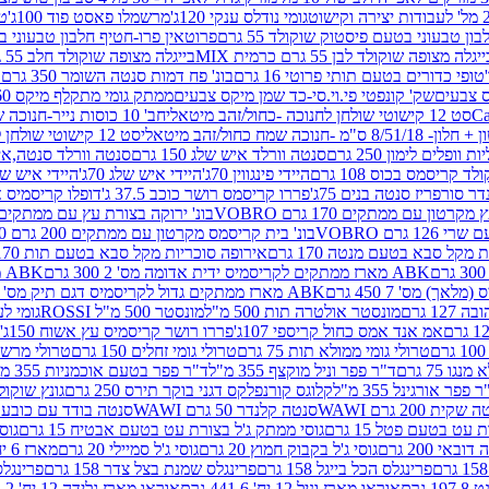
גומי נודלס ענקי 120ג'
מרשמלו פאסט פוד 100ג'
טר
ן טבעוני בטעם פיסטוק שוקולד 55 גרם
פרוטאין פרו-חטיף חלבון טבעוני בטעם 
יגלה מצופה שוקולד לבן 55 גרם כרמית MIX
בייגלה מצופה שוקולד חלב 55 גרם כרמית MIX
טופי כדורים בטעם תותי פרוטי 16 גרם
בונ' פח דמות סנטה השומר 350 גרם SORINI
קס צבעים
שק' קונפטי פי.וי.סי-כד שמן מיקס צבעים
ממתק גומי מתקלף מיקס 60 גרם
סט 12 קישוטי שולחן לחנוכה -כחול/זהב מיטאלי
חב' 10 כוסות נייר-חנוכה שמח כחול/זהב מיטאלי
ס"מ -חנוכה שמח כחול/זהב מיטאלי
סט 12 קישוטי שולחן לחנוכה -צבעוני
ות וופלים לימון 250 גרם
סנטה וורלד איש שלג 150 גרם
סנטה וורלד סנטה,איש ש
קריסמס בכוס 108 גרם
היידי פינגווין 70ג'
היידי איש שלג 70ג'
היידי איש שלג 50
דר סורפריז סנטה בנים 75ג'
פררו קריסמס רושר כוכב 37.5 ג'
דופלו קריסמיס איש
רטון עם ממתקים 170 גרם VOBRO
בונ' ירוקה בצורת עץ עם ממתקים 170 גרם OBRO
רם VOBRO
בונ' בית קריסמס מקרטון עם ממתקים 200 גרם VOBRO
10 סביבון פ
מקל סבא בטעם מנטה 170 גרם
אירופה סוכריות מקל סבא בטעם תות 170 גרם
ABK מארז ממתקים לקריסמיס ידית אדומה מס' 2 300 גרם
ABK מארז מתנה פעמון לקריסמיס מס' 1 200 גרם
ABK מארז ממתקים גדול לקריסמיס דגם תיק מס' 4 500 גרם
1 גרם
מונסטר אולטרה תות 500 מ"ל
מונסטר 500 מ"ל ROSSI
גומי לעי
אמ אנד אמס כחול קריספי 107ג'
פררו רושר קריסמיס עץ אשוח 150ג'
טרולי גומי ממולא תות 75 גרם
טרולי גומי זחלים 150 גרם
טרולי מרשמלו ב
ו 75 גרם
ד"ר פפר וניל מוקצף 355 מ"ל
ד"ר פפר בטעם אוכמניות 355 מ"ל
 פפר אורגינל 355 מ"ל
קלוגס קורנפלקס דגני בוקר תירס 250 גרם
גונץ שוקולד 
שקית 200 גרם WAWI
סנטה קלנדר 50 גרם WAWI
סנטה בודד עם כובע 80 גרם WAWI
עט בטעם פטל 15 גרם
גוסי ממתק ג'ל בצורת עט בטעם אבטיח 15 גרם
גוס
ובאי 200 גרם
גוסי ג'ל בקבוק חמוץ 20 גרם
גוסי ג'ל סמיילי 20 גרם
מארז 6 יח' תיבת אוצר פלסטיק
פרינגלס הכל בייגל 158 גרם
פרינגלס שמנת בצל צדר 158 גרם
פרינגלס מ
גרם
אוראו מארז וניל 12 יח' 441.6 גרם
אוראו מארז גלידה 12 יח' 331.2 גרם