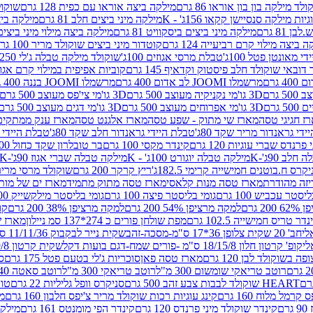
לד מילקה בון בון אוראו 86 גרם
מילקה ביצה אוראו עם כפית 128 גרם
שוקולד
גיות מילקה סנסיישן קקאו 156ג' - K
מילקה מיני ביצים חלב 81 גרם
מילקה ביצים 
 81 גרם
מילקה מיני ביצים ביסקוויט 81 גרם
מילקה ביצה מילוי מיני ביצים 97 גר
 ביצה מילוי קרם רביעייה 124 גרם
קוטדור מיני ביצים שוקולד מריר 100 גרם
די מאונטן פטל 100ג'
טבלת מרסי אגוזים 100ג'
שוקולד מילקה טבלה ג'לי 250 גר'-K
 דובאי שוקולד חלב פיסטוק וקדאיף 145 גרם
קוביות אפיפית במילוי קרם אגוזי לוז
מרשמלו JOOMI לב אדום 400 גרם
מרשמלו JOOMI בננה 400 גרם
3D גו'מי נקניקיה מעוצב 500 גרם
3D גו'מי צי'פס מעוצב 500 גרם
3D גו'מי אפרוחים מעוצב 500 גרם
3D גו'מי דגים מעוצב 500 גרם
ז חגיגי טסה
מארז שי מתוק - שפע טסה
מארז אלגנט טסה
מארז ענק ממתקים
די גראנדור מריר שקד 80ג'
טבלת היידי גראנדור חלב שקד 80ג'
טבלת היידי גר
נדס שברי עוגיות 120 גרם
קינדר מקסי 100 גרם
בר טובלרון שקד כחול 100ג'
לב 90ג'-K
מילקה טבלה יוגורט 100ג' - K
מילקה טבלה שברי אגוז 90ג'-K
קרס ח.בוטנים חמישייה קרימי 182.5ג'
ריץ קרקר 200 גרם
שוקולד מרסי מריר 250 ג
מארז טסה מנות קלאסי
מארז טסה מתוק מתמיד
מארז ים של מות
יסטר עכביש 100 גרם
גומי בליסטר פיצה 100 גרם
גומי בליסטר מילקשייק 100 גרם
2 גרם
למקה מרציפן 54% 200 גרם
למקה מרציפן 38% 200 גרם
קונ
נדר טריס חמישייה 102.5 גרם
מפת שולחן פורים כ 274*137 סמ ניילון
מארז שמי
חב' 20 שקית צלופן 36*17 ס"מ-מסכה-זהב
שקית נייר לבקבוק 11/11/36 ס"מ ס"מ-פורים שמח- דגם ענן
קופ' קרטון חלון 18/15/8 ס"מ -פורים שמח-דגם בועות דקל
שקית קרטון 24.5/19/8 ס"מ-פורים שמח-דגם בועות דקל
שוקולד לבן 120 גרם
מארז טסה פאן
סוכריות ג'לי בטעם פטל 175 גרם
סו
רוטב טריאקי שומשום 300 מ"ל
רוטב טריאקי 300 מ"ל
רוטב סאטה 240 גרם
HEART שוקולד לבבות צבע זהב 500 גרם
סניקרס וופל גליליות 22 גרם
טווי
רמל מלוח 160 גרם
קינג עוגיות רכות שוקולד מריר צ'יפס חלבון 160 גרם
מר
ם
קינדר שוקולד מיני פרנדס 120 גרם
קינדר הפי מומנטס 161 גרם
מילקה ע