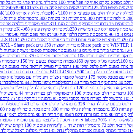
 ממולא בקרם אגוזי לוז וופל פריך 100 גרם
ד"ר גרארד פתי-בר דאבל קרם ב
 שקית פטיט חלב 125ג'
מרסי שקית פטיט קפה 125ג'
5053990101573
לינדט
מילקה שוקולד חלב עם פצפוצי אורז 100ג' - K
טבלת מילקה אוראו 100ג' K
מ
פרוטיז פירות 300 גרם
קשיות ג'לי בשקית 300 גרם
פרינגלס אורגינל 165 גרם
עמים 15 גרם
גומי מקסיקני דולצ'ה מנגו 311ג'
גומי מקסיקני דולצ'ה אבטיח 311ג
ש ממתקים
טוויקס לבן חמישייה 230ג'
מלטיזרס שקית פינוק 68ג'- K
טובלרון חלב 35ג
 96 גרם
פסטה ברילה חלבון פנה 400ג'
צ'ופה צופס חמוץ 90ג'
פרי FREE חטיף מלון קראנצ'י 20 גרם
2ג'
ווי סמארט קראנצי אננס 20ג'
ווי סמארט קראנצי בננה 20ג'
SKILLS DUO סוכריות על מקל בטעמי תפו
סוכריות חמוצות 150 גרם SOUR MADNESS XXL - Share pack
דגני בוקר סיני מיניס 340ג'
מונסטר אולטרה פאנטזי משקה אנרגיה ללא סוכר
וקה פריכים בטעם חריף 108 גרם
חלב מרוכז וממותק 370 גרם
דוריטוס מקסיק
1ג'
ממבה מג'יק סטיקס 160ג'
ממרח מרשמלו בטעם וניל 150 גרם
ממרח מרש
ורז בטעם ליים פלפל וצילי 100 גרם
חטיף סטייל קוריאה אורז בטעם קארבונרה 
BOULOS סוכריות דחוסות לבבות כחול לבן 500 גרם
 עם מטבל סלסה 175 גרם
אל סאבור נאצ'וס דיפ מלוח עם מטבל גוואקמולי 175 ג
40 גרם
חטיף דובאי מריר 40 גרם
פילסברי ציפוי כחול 442 גרם
פילסברי ציפו
מייק אנד אייק רכב גלידה 120 גרם
פרלין דובאי שוקולד לבן במילוי פיסטוק וקדאיף
ריטר חלב אגוז צימוק 100 גרם
שוקולד לבן בצורת כדור 44 גרם
שוקולד ח
ם
שוקולד בצורת פיצה גלקסי מיקס 85 גרם
גומי מתקלף מנגו 75 גרם
גו
ריסס בטעם שוקולד מריר 326 גרם
הרשי קוקיס אנד קרים 43 גרם
נסטלה קורנ
ה 350 גרם
ממרח פרלינה גולד פרווה 300 גרם
אבקת סוכר להקפאה 300 גרם
80 גרם כוס ורוד
נודלס ראמן עוף חריף רוז 80 גרם
נודלס ראמן 4 גבינות 80 גרם
שוקולד מריר 70% lubeca אריזת חיסכון 1 ק"ג
צמר גפן עם סוכריות קופצות ענב
 דובאי חלב 72 גרם
מילוי תות שדה 1 ק"ג
מחית פיסטוק 100 ג'
קרם שוקולד לשמר
טרנד ממתק בטעם אפרסק מתקלף גדול 135ג'
פוקי מקלות דאבל שוקולד 47 גרם