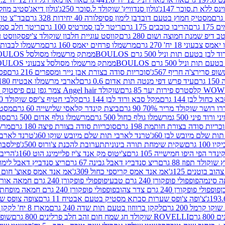
ינס ללא ת.סוכר 147ג'
גולון סנדוויץ' שוקולד ל.סוכר 250ג'
גולון דיאג'סטיב מוזלי 365
מסטיק חמוץ בטעם דובדבן לימון פסיפלורה 40 יחידות 328 גרם
בד"צ טורינו
 גרם
הריבו כוכבים 175 גרם
ריטר לבן סמרטיס 100 גרם
ריטר חלב סמרטיס 
 דיפ שמנת חמוצה ושום 280 גרם
קווסט עוגיית חלבון שוקולד צ'יפס
קווסט ע
וני 18 יח' 270 גרם
מרשמלו פרחים יאמס 160 גרם
מרשמלו לבבות יאמס 
טעם תות וניל 500 גרם BOULOS
ממתק מרשמלו מסולסל BOULOSתכלת לבן בטעם תות וניל 500 גרם
וניל 500 גרם BOULOS
ממתק מרשמלו מסולסל צבעוני BOULOSבטעם תות וניל 500 גרם
ופ סרירצ'ה חריף 567ג'
סוכריות סודה בצורת אבן נייר ומספרים 216 גרם
פס 
ם
עיד פרש דפי מנטה תות אדום 0.6 גרם
לארבי מרשמלו אבטיח 180ג'
לסטרס פירות יער 85 גרם
שוקולד Angel hair צמר גפן עם פיסטוק 150 גרם
כחול לבן 144 גרם
מקל סבא ורוד לבן 144 גרם
קלבי חטיף צ'יפס שוקולד 40 גרם
ושר שוקולד מריר 70% 90 גרם
ביצת קינדר קלאסי שלישייה 60 גרם
מסטיק א
ורוד פיני 500 ג
מרשמלו גולף כחול 500 גרם
מרשמלו גולף אדום 500 גרם
סוכ
כריות סודה בצורת חותמת 198 גרם
סוכריות סודה בצורת פיצה 180 גרם
מרשמ
ת שלם מיובש לבן 60ג'
טרנד לארבי תות שלם מיובש שוקו 60ג'
טרנד לארבי 
1 גרם
שקית שימחת תורה בינונית
תערובת להכנת צ'ורוס 500ג'
פילסברי 
ינדר הפי היפו חמישייה 105 גרם
צ'יטוס מק אנד צ'יז פליימינג הוט 160ג'
הריבו 
קולד תפוז 88 גרם
ריצ סנדביץ דאבל גבינה 67 גרם
ריצ סנדביץ דאבל לימון 67 גר
ב בוטנים 125ג'
אמ אנד אמס קריספי כחול 309ג'
אמ אנד אמס פאוצ' חום 125ג'- K
פופפולי פופקורן 240 גרם טבעי
פופפולי פופקורן 240 גרם חמאה אורגני
פופפולי פופקורן 240 גרם צדר צהוב
פופפולי פופקורן 240 גרם חמאה מופחת שומן
צ'ופה צ'ופס שערות סבתא מסטיק בטעם אבטיח 11 גרם
צופה צופס שער
 קרמל 200 גרם
לקקן ברווזון בטעם תות שדה 240 גרם
מארז 8 יח' לקקן ברבי 80 גרם
ROVELLI שוקולד חג שמח חום זהב חלב פרלינים 800 גרם
שופר 