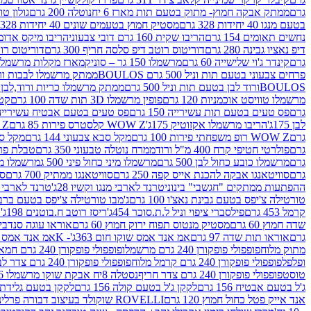
גרם
ממתק אבקה חמוץ- מתוק בטעם תות מארז 6 יח
נוטלה 200 גרם
גולון טוו
בטעם מנגו 40 יחידות 328 גרם
מסטיק חמוץ בטעמים שונים 40 יחידות 328 גרם
נחשים תאומים 154 גרם
הריבו שקית 160 גרם דובי צבעוני
הריבו מיקס אדומים 175
דיפ נאציו גבינה 280 גרם
דוריטוס רוטב דיפ סלסה חריף 300 גרם
דוריטוס רוטב
גרם
קינדר ג'וי שלישייה 60 גרם
מרשמלו 150 גר – סוניק
מארז מקלות מרשמלו יאמס צבע
פרחים צבעוני בטעם תות וניל 500 גרם BOULOS
ממתק מרשמלו לבבות ורוד לבן ב
BOULOSורוד לבן בטעם תות וניל 500 גרם
ממתק מרשמלו כריות ורוד,לבן בטעם תות 
מרשמלו טוויסט אוכמניות 120 גרם
פופין מרשמלו 3D תות שדה 100 גרם
קטש
גרם
פס טעים בטעם תות עשירייה 150 גרם
פס טעים בטעם אבטיח עשירייה 150 גר
לבן 175ג'
הריבו מרשמלו אקזוטיק 175ג'
WOW Z קלסטרס פירות 85 גרם
WOW Z ק
גרם
WOW Z רופ משפחתי פירות 100 גרם
מקל סבא צבעוני 144 גרם
מקל סבא 
גרם
פולרטי חטיפי קרח 400 מ"ל ורוד
ממרח נוטלה טבעוני 350 גרם
טבלת פררו ר
גרם
מרשמלו כובע כחול לבן 500 גרם
מרשמלו מיני כחול פיני 500 ג
מרשמלו מיני 
גרם
סוויטאנגו אבקה להכנת אייס קפה 250 גרם
סוויטאנגו ממתיק 700 גרם
סו
ההפתעות ממתקים "חגשבי" בינוני
טרנד לארבי מנגו וקשיו 28ג'
טרנד לארבי תו
טורטילה צ'יפס בטעם גבינת נאצ'ו 100 גרם
ג'מבו טורטילה צ'יפס בטעם ברביקיו 00
קרמל 453 גרם
פילסברי ציפוי וניל ל.ת.סוכר 454ג'
ריסז רוטב ח.בוטנים 198ג'
ק
שדה חמוץ 60 גרם
מסטיק מנטוס תפוח ירוק חמוץ 60 גרם
אוראו עוגה סנדביץ שו
גרם
אוראו תות שדה 97 גרם
אמ אנד אמס שוקו חום 363ג'- K
אמ אנד אמס צהו
מתוק מלוח
פופפולי פופקורן 240 גרם מרשמלו
פופפולי פופקורן 240 גרם חמאה סינמה
ופלפל
פופפולי פופקורן 240 גרם קרמל מלוח
פופפולי פופקורן 240 גרם צדר לבן
טוסט
פופפולי פופקורן 240 גרם צדר חריף
נסטלה 8יח אבקת שוקו מרשמלו 193.6ג'
ג'ל בטעם אבטיח 156 גרם
לקקן ג'ל בטעם קולה 156 גרם
לקקן בטעם גלידת שוקו
אנד אייק פטל כחול חמוץ 120 גרם
ROVELLI שוקולד בעיצוב דבורה פרלינים 800 גרם