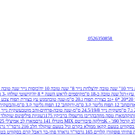
0526350858
שנה טובה יח'
צלחת נייר 8" שנה טובה 10 יח'
כוסות נייר שנה טובה 10 יח'
+רגל שנה טובה כ-18 ס"מ
קיסמים לראש השנה * 8 יח'
קישוטי שולחן -3 עיצובים 12 יח
ובה
מגש עץ בצורת תפוח צבע זהב 29/26
חב' 12 תפוח גליטר ק.3 ס"מ-ירוק
חב' 12 תפוח גליטר ק.3 ס"מ-זהב
שקית נייר 38.5/31.5/11 ס"מ
שקית נייר 24.5/19/8 ס"מ-שנה טובה-פרחים-זהב מוטבע
שקית נייר 30/23/10 ס"מ-שנה טובה-פרחים-זהב מוטבע
תוקה
מארז טסה מוזהב
הריבו מרשמלו ברביקיו 175ג'
עוגיות פיליפינוס שוקולד חלב 0
ל 90ג' - K
מילקה פיבוריטס MIX מונדלז 141 גרם
מארז לב אמיצ'לי 125 גרם
וויט בטעם קקאו ממולא בקרם וניל בטעם שוקולד חלב 216 גרם
ד"ר גרא
פופקורן קלויים 165 גרם
ד"ר גרארד פתי-בר דאבל קרם בסקוויט בטעם שו