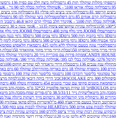
גרם
פוקי מקלות שוקולד תות 45 גרם
מילקה ביצה חלב עם כפית 136 גרם
שוקו
95 גרם
מילקה טבלה אוראו 100ג' - K
שוקולד מילקה טבלה לבן 90 גר' - K
עו
ביצים קריספי 81 גרם
מילקה מיני ביצים לבן פרלין 81 גרם
מילקה מיני ביצים ש.לבן
גרם
מילקה קרם אגוזים 85 גרם דיפלומט
מילקה ביצי שוקולד לבן 90 גרם
מילקה
K
מילקה טבלה תות 100ג' - K
קינדר חלב במילוי קרם קקאו 46.8 גרם
בונ' היי
5*30ג' 150ג'
מילקה עוגיות שוקוצי'פס צימוק 135ג' - K
גומי בננה כ 30 גרם
בר
גרם
מרשמלו JOOMI מיני גולף צהוב 400 גרם
מרשמלו JOOMI מיני גולף אדום 400 גרם
גרם
3D גו'מי בקבוק תות 500 גרם
3D גו'מי צבים 500 גרם
3D גו'מי בננה מעוצב 500 גרם
גו'מי אבטיח 500 גרם
3D גו'מי מיקס עיניים 500 גרם
3D גו'מי בקבוק לימון ליים 500 גרם
גרם
פילסברי עוגה בטעם שוקולד ללא גלוטן 425 גרם
מארז קלאסוש טסה
מאר
היידי מריר מקור מקסיקו 50ג'
טבלת היידי מריר מקור אקוואדור 50ג'
טבלת היי
CANDY HOUSE
ממתק פירות עם סוכריית נייר 20 גרם
קינדר שוקולד מיני פר
וקרמל 276ג'-K
מילקה בבלי לבן 95ג'-K
מילקה טבלה מריר 90ג'-K
מילקה טבלה ח
מתקלף ענק ענבים 136 גרם
טבלת היידי גראנדור לבן שקדים קוקוס 100ג'
סני
תירס 100 גרם
פרח שוקולד 18 גרם באריזה מהודרת
לב שוקולד 60 גרם באריזה מהודרת
של טסה
גומי בליסטר דובדבן 100 גרם
גומי בליסטר תות שדה 100 גרם
גומי בל
סיפקולוס 300 גרם CHOCOLAKE
בונ' היידי בוקה דובאי 120ג'
למקה מרציפן 62% 00
גרם
חמאת בוטנים סקיפי עם שברי בוטנים 454 גרם
ממרח נוטלה 400 גרם
קי
גרם BOULOS
חב' 10 שקית נשיאה פלסטיק 22*32 ס"מ -מסכה-זהב מיטאלי
מסכה-זהב מיטאלי
שקית נייר 38.5/31/11 ס"מ-פורים שמח-מסכה-זהב מיטאלי
כדורים 30 גרם
קליק מיני קורנפלקס 30 גרם
הום מייד רשתות בייגלה עגול מצופה ב
גרם
רוטב תיבול בטעם סריראצ'ה 460 מ"ל
איטריות נודלס פתאי עבה/דק 200 גרם
שוקולד לבבות צבע אדום 500 גרם
HEART שוקולד לבבות צבע כסף 500 גרם
גרם
קינג עוגיות רכות שוקו מריר צ'יפס ללת''ס 160 גרם
קינג עוגיות רכות צ'יפס ק
160ג'
גולון שוקובום ללא גלוטן טו-גו 120ג'
טבלת פררו רושר מקדמיה ואגוז לוז 90 גר