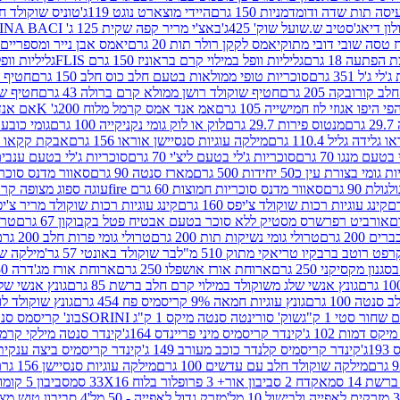
ה תות שדה ודומדמניות 150 גרם
היידי מוצארט נוגט 119ג'
טוניס שוקולד חלב 
לון דיאג'סטיב ש.שועל שוק' 425ג'
באצ'י מריר קפה שקית 125 ג' PERUGINA BACI
 טסה שובי דובי מתוק
יאמס לקקן רולר תות 20 גרם
יאמס אבן נייר ומספריים 18 גרם
 הפתעה 18 גרם
גליליות וופל במילוי קרם בראוניז 150 גרם FLIS
גליליות וופל במי
ג'ל 351 גרם
סוכריות טופי ממולאות בטעם חלב כוס חלב 150 גרם
חטיף שו
קורובקה 205 גרם
חטיף שוקולד רושן ממולא קרם ברולה 43 גרם
חטיף שוק
 היפו אגוזי לוז חמישייה 105 גרם
אמ אנד אמס קרמל מלוח 200ג' K
אם אנד א
ם
מנטוס פירות 29.7 גרם
לוק או לוק גומי נקניקייה 100 גרם
גומי כובע כחול
 גלידה גליל 110.4 גרם
מילקה עוגיות סנסיישן אוראו 156 גרם
אבקת קקאו 400 גרם
טעם מנגו 70 גרם
סוכריות ג'לי בטעם ליצ'י 70 גרם
סוכריות ג'לי בטעם ענבים 70 ג
ומי בצורת עין כ50 יחידות 500 גרם
מארז סנטה 90 גרם
סאוור מדנס סוכריות
 90 גרם
סאוור מדנס סוכריות חמוצות 60 גרם fire
עוגה ספוג מצופה קרם וניל 
קינג עוגיות רכות שוקולד צ'יפס 160 גרם
קינג עוגיות רכות שוקולד מריר צ'יפס 160 
אורביט רפרשרס מסטיק ללא סוכר בטעם אבטיח פטל בקבוקון 67 גרם
טרולי
 200 גרם
טרולי גומי נשיקות תות 200 גרם
טרולי גומי פרות חלב 200 גרם
רפט רוטב ברבקיו טריאקי מתוק 510 מ"ל
בר שוקולד באונטי 57 גר'
מילקה שוקו
ון מקסיקני 250 גרם
ארוחת אורז אושפלו 250 גרם
ארוחת אורז מג'דרה 250 גרם
גונץ אנשי שלג משוקולד במילוי קרם חלב ברשת 85 גרם
גונץ אנשי שלג
נטה 100 גרם
גונץ עוגיות חמאה 9% קריסמיס פח 454 גרם
גונץ שוקולד לו
שחור סטי 1 ק"ג
שוק' סורינטה סנטה מיקס 1 ק"ג SORINI
בונ' קריסמס סנטה עם פפ
ס דמות 102 ג'
קינדר קריסמיס מיני פריינדס 164ג'
קינדר סנטה מילקי קרמל 110
ג'
קינדר קריסמיס קלנדר כוכב מעורב 149 ג'
קינדר קריסמיס ביצה ענקית בנו
מילקה שוקולד חלב עם עדשים 100 גרם
מילקה עוגיות סנסיישן 156 גרם
ת 14 סמ
אקדח 2 סביבון אור+ 3 פרופלור בלוח 33X16 סמ
סביבון 5 קומות בלוח 17X12 סמ
מזרק גדול לאפייה - 50 מל'
4 סביבון טוש מצייר בלוח 29X10 סמ