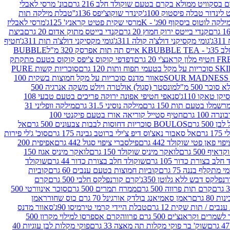
סקוויט ממולא בקרם בטעם שוקולד חלב 216 גרם
בונ' מרסי לאבלי
 לינדור טבלה פיסטוק 100ג'
קינדר שוקוצ'יפס 136ג'
'טבלת מילקה תות
ילקה לוטוס ביסקוף 90ג' - K
מרסי שקית פטיט קראנץ' 125ג'
מרסי לאבליז
קנדי בייטס ירוק חמוץ 20 גרם
קנדי בייטס מתוק אדום 20 גרם
ביצת
'
גומי מקסיקני דולצ'ה קולה 311ג'
גומי מקסיקני דולצ'ה תות 311ג'
חטיף
' - K
BUBBLE TEA אייס תה תות אפרסק 320 מ"ל
BUBBLE
דפדפי קוקוס צ'יפס קוקוס בטעם מתקתק
ח ותות 120 גרם
סוכריות קשות PURE
סאוור מדנס סוכריות על מקל חמוצות בשקית 100
 500 מ"ל
מונסטר (סגול) אולטרה ויולט משקה אנרגיה 500
ן טאקו 110ג'
סנאפי חטיפי אפונה ירוקה פריכים בטעם טבעי 108
מלו בטעם תות 150 גרם
מילקה נוסיני 31.5 גרם
מילקה וופליני 31
100 גרם
חטיף סטייל קוריאה אורז בטעם פיקנטי 100
BOULOS סוכריות דחוסות לבבות צבעונים 500 גרם
אל
רם
אל סאבור נאצ'וס דיפ צ'ילי ברוטב גבינה 175 גרם
סוכ' ג'לי פירות
י פאן פטי שוקולד 442 גרם
פילסברי ציפוי סגול 442 גרם
אפיפית 200
 500 גרם
לואקר מיניס שוקולד 150 גרם
לואקר מיניס אגוז 150
לב בצורת כדור 105 גרם
שוקולד חלב בצורת כדור 44 גרם
שוקולד
מי מתקלף בננה 75 גרם
קוביות חמוצות בטעם ענבים 60 גרם
קוביות
פלקס דבש ללא גלוטן 350ג'
קרם קורנפלקס חלבי 500 גרם
קרם
קרם תות פרווה 500 גרם
ממרח תמרים 500 גרם
סוכר אינוורטי 500
ראמן סאמיאנג בולדק אורגינל 70 גרם כוס שחור
ראמן
ים / תות שקית 12 גרם
טבלת היידי קרמי טירמיסו 90ג'
סאוור מדנס
ים וקראנצ'ים 500 גרם פרווה
קרם אספרסו למילוי מקרון 500
שוק' בר פוקי מקלות תה מאצה 33 גרם
פוקי מקלות לבן עוגיות 40