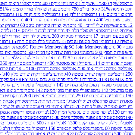
טראפל שקד 300ג' - K
שקית מארס מיני מיקס 400 גרם
קראנצ'י רואופ בטעם תו
חלב להמסה 31% קקאו בד"צ 750 גרם
מטבעות שוקולד מריר להמסה 51% קקאו פרווה בד"צ 750 גרם
קראנצ'י בייטס 110 גרם
אוראו גולדן 154 גרם
מילקה מיני קוקיז 110 גרם
מרשמלו 150 גר 
בטעם שום בצל 400 גרם אחוה
עוגיות מזרחיות עם זעתר 400 גרם אחוה
ערכה 
12 גרם
הנשיקות שלי "דובי" 40 גרם
תיק יצירה סוכריות כוכב 60 גרם
תיק יצירה
אפרסק 97 גרם
אוראו שוקולד חלב 97 גרם
ערכה להכנת ממתק DIY גלידה 43.5 גרם
ס"מ בטעם דובדבן 17 גרם
ממרח סניקרס 200 גרם
שוקולד רושן אורירי לבן 80 גרם
אבטיח 12 גרם
גומי בולז בטעם ענבים 15 גרם
גומי בולז בטעם תות 15 גרם
גומ
מנטה 90 גרם
SC Join Membership
SC Renew Membership
ממתק אצבעוני 7.5 
נחש פירות חמוץ 500 גרם
גומי ואוו תות שדה קטן חמוץ 500 גרם
גומי ואוו כרי
גרם
סוכ' מנטוס רול יחידה דיסקברי 37.5 גרם
אורביט גומי לעיסה ללא סוכר בטעם
קופסת פח פרחים 114 גרם
רול וופל מאסטר 400 גרם
וופל מאסטר גריף 360 גרם
K
מילקה טבלה צימוק אגוז 90ג'-K
מילקה טבלה דובדבן 100ג' - K
קונוס לבבות 
250 גרם
צ'יפס ירקות שורש בטטה 40ג אורגני
צ'יפס ירקות שורש סלק 40ג' -אורגני
גרם CITRUS MIX
סוכריות ג'ילי בוני פרוט 200 גרם BERRY MIX
פופקורן בט
גרם
פופפולי פופקורן מוכן פלפל מלח ים 142 גרם
פופפולי פופקורן מוכן קרמל 142 גרם
מוכן מרשמלו 142 גרם
פופפולי פופקורן מוכן חמאה 142 גרם
קינדר בואנו דארק ב
150 גרם
זריפה גרעיני דלעת 250 גרם
זריפה גרעיני אבטיח 200 גרם
קרפט רוטב ב
מאגדת דגנים טראפלס ושוקולד
אנרג'י מאגדת תחתית מריר
נסקוויק אבקת תות 0
ביו דיאג'סטיב ש.שועל פירות 270ג'
גולון אורגני ביו דיאג'סטיב ש.שועל שוקו 270ג'
מוזרים 120ג'
צ'ופה צופס סוכ על מקל חמוץ 120ג'
ברילה פסטו ריקוטה א.מלך 190ג
190ג'
סאנטאנג'לו-פאנטונה שוקולד צ'יפס 500 גרם
סאנטאנג'לו-פאנטונה בקופסה 0
K
טבלת מילקה שוקו אנד קקס 300ג' K
גומי תנתה 500 גרם מיקס מסוכר מיני תות בננה
צבעי הקשת 60 גרם
פרינגלס פלפל הבאנרס 158 גרם
שוק' בר טובלרון חלב 200ג'
סחלב 500 גרם
נסטלה קורנפלקס ללא גלוטן 375ג'
אנטון ברג מרציפן מילוי בייליס 75