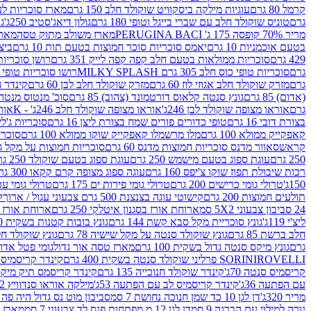
קרמל 80 גרם
עוגיות מילקה ביסקוויט שוקולד חלב 150 גרם
מארז סוכריות לעיס
גרם
טוניס שוקולד חלב עם שברי בייגל וטופי 180 גרם
גולון דיאג'סטיב 250ג'
גו
מריר 70% קופסה 175 ג' PERUGINA BACI
מארז משולב מתוק טסה
מארז
בטעם אוכמניות 10 גרם
יאמס סוכריות סוכר חמוצות בטעם תות 10 גרם
ביצת
429 גרם
סוכריות ממולאות בטעם חלב קפה קפה לייק 351 גרם
רושן סוכריות ג'לי 
גרם
סוכריות טופי כוס חלב 305 גרם MILKY SPLASH
רושו סוכריות טופי חלב 
גרם
מזרק שוקולד חלב אגוזי לוז 60 גרם
מזרק שוקולד חלב לבן 60 גרם
קינדר הפי
(אדום) 85 גרם
גונץ סנטה קלאוס דורטמונד (צהוב) 85 גרם
סוכ' מנטוס מנטה 29.7 גר
גרם
אוראו מצופה שוקולד לבן 246ג'
אוראו מצופה שוקולד חלב 246ג' - K
אוראו
בצורת דובי 16 גרם
טופי כדורים פורים שמח בצורת ליצן 16 גרם
סוכריות ג'לי ב
קאפקייק ממולא 100 גרם
מלו מרשמלו קאפקייק שוקו ממולא 100 גרם
סוכריות ג
קראש
סאוור מדנס סוכריות חמוצות מדנס 60 גרם
סוכריות חמוצות על מקל גולגולת
250 גרם
עוגת ספוג בטעם מישמש 250 גרם
עוגת ספוג בטעם שוקולד 250 גרם
רכות שיבולת תפוז שוקו צ'יפס 160 גרם
עוגה ספוג מצופה קרם קקאו 300 גרם
150ג'
טרולי גומי כרישים 200 גרם
טרולי גומי פירות ים 175 גרם
טרולי גומי עכברים
תולעים חמוצות 200 גרם
קישוטי עוגה בצנצנת 500 גרם צבעוני עגול / ארוך
ק
24 סביבון צבעוני 5X2 סמ
ארוחת אורז בסגנון איטלקי 250 גרם
ארוחת אורז בסגנ
ליצ'י 119ג'
גונץ סוכריית מקל סבא קשת 144 גרם
גונץ בובות קטנות בשקית 100 גרם
חלב ברשת 85 גרם
גונץ שוקולד סנטה על מקל שישיה 78 גרם
גונץ שוקולד חלב ס
גרם
גונץ מיקס סנטה גדול בשקית 100 גרם
מארז טסה אור גדול
גומי פטל אדום 
ROVELLI פרליני שוקולד סנטה בשקית 400 גרם
SORINI
קינדר קריסמיס מיק
קריסמיס סנטה 70ג'
קינדר שוקולד חנוכייה 135 גרם
קינדר קריסמס תיק מיקס 193
עם הפתעה 36ג'
קינדר קריסמיס לב עם הפתעה 53ג'
מילקה אוראו סנדוויץ 92 גרם
מריר 320ג'
דן לגן 10 כד שמן חנוכה נחושת 7 סמ
סביבון מוט נס גדול היה פה ברש
נורה למילוי עם הברגה 9 סמ
דן לגן 12 מ.מפתחות פנס לד צבעוני 7 סמ
מארז 3 מזרקים לאפייה ולבישול 10 מל'