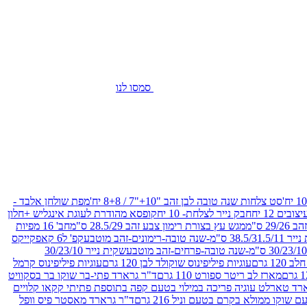
סמסו לנו
סט צלחות שנה טובה לבן זהב "10+"7 / 8+8 יח'
מפת שולחן אלבד -
חבק נייר לצלחת- 10 יח
קופסא מהודרת לעוגת אינגליש +חלון
 ס"מ
מגש עץ בצורת רימון צבע זהב 28.5/29 ס"מ
חב' 16 מפיות
-שנה טובה-רימונים-זהב מוטבע
קפ' ל6 קאפקייקס
שקית נייר 30/23/10
12 גרם
עוגיות פיליפינוס שוקולד לבן 120 גרם
עוגיות פיליפינוס קרמל
מארז לב ריטר ספורט 110 גרם
ד"ר גרארד פתי-בר שוקו בר בסקוויט
רד טארלט עוגיה פריכה במילוי בטעם קפה בתוספת פתיתי קקאו קלויים
קו ממולא בקרם בטעם וניל 216 גרם
ד"ר גרארד מאסטר פיס וופל