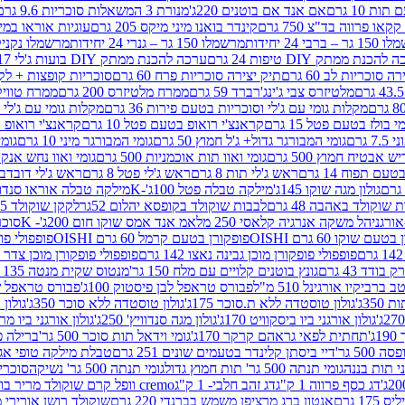
ת 10 גרם
אם אנד אם בוטנים 220ג'
מנורת 3 המשאלות סוכריות 9.6 גרם
קינדר בואנו מיני מיקס 205 גרם
עוגיות אוראו במילוי 
– ברבי 24 יחידות
מרשמלו 150 גר – גנרי 24 יחידות
מרשמלו נקניקייה 0
להכנת ממתק DIY טיפות 24 גרם
ערכה להכנת ממתק DIY בועות ג'לי 17 גרם
 סוכריות לב 60 גרם
תיק יצירה סוכריות פרח 60 גרם
סוכריות קופצות + לקקן - 
מלטיזרס צבי ג'ינג'רברד 59 גרם
ממרח מלטיזרס 200 גרם
ממרח טוויקס 200
מקלות גומי עם ג'לי וסוכריות בטעם פירות 36 גרם
מקלות גומי עם ג'לי וס
י בולז בטעם פטל 15 גרם
קראנצ'י רואופ בטעם פטל 10 גרם
קראנצ'י רואופ בטע
גרם
גומי המבורגר גדול+ ג'ל חמוץ 50 גרם
גומי המבורגר מיני 10 גרם
גומי
ש אבטיח חמוץ 500 גרם
גומי ואוו תות אוכמניות 500 גרם
גומי ואוו נחש אנקונדה 0
 תפוח 14 גרם
ראש ג'לי תות 8 גרם
ראש ג'לי פטל 8 גרם
ראש ג'לי דובדבן 8 גר
גולון מגה שוקו 145ג'
מילקה טבלה פטל 100ג'-K
מילקה טבלה אוראו סנדוויץ' 92ג
שוקולד באהבה 48 גרם
לבבות שוקולד בקופסא יהלום 52גר
לקקן שוקולד 25 גרם I LOVE YOU
הל משקה אנרגיה קלאסי 250 מל
אמ אנד אמס שוקו חום 200ג'- K
סוכריות 
עם שוקו 60 גרם OISHI
פופקורן בטעם קרמל 60 גרם OISHI
פופפולי פופקו
פופפולי פופקורן מוכן גבינה נאצו 142 גרם
פופפולי פופקורן מוכן צדר לבן 142
ודד 43 גרם
גונץ בוטנים קלויים עם מלח 150 גר'
מנטוס שקית מנטה 135 גרם
רביקיו אורגינל 510 מ"ל
פבורס טראפל לבן פיסטוק 100ג'
פבורס טראפל שוקו 
35ג'
גולון טוסטדה ללא ת.סוכר 175ג'
גולון טוסטדה ללא סוכר 350ג'
גולון א
גולון אורגני ביו ביסקוויט 170ג'
גולון מגה סנדוויץ' 250ג'
גולון אורגני ביו מריה 50
'
תחתית לפאי גראהם קרקר 170ג'
גומי וידאל תות סוכר 500 גר'
ברילה פסט
50 גר'
דיי ביסתן קלינדר בטעמים שונים 251 גרם
טבלת מילקה טופי אגוזים 00
גומי תנתה 500 גר' תות חמוץ גדול
גומי תנתה 500 גר' נשיקה
סוכרי
דג כסף פרווה 1 ק"ג
דג זהב חלבי- 1 ק"ג
cremo וופל קרם שוקולד מריר בודד
1 גרם
אנטון ברג מרציפן משמש בברנדי 220 גרם
שוקולד רושן אורירי מריר 