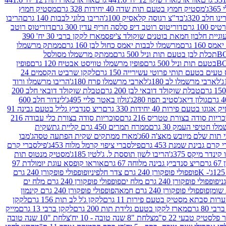
ג'
מסטיק חמוץ בטעם תות שדה 40 יחידות 328 גרם
מסטיק חמוץ
 חלב 320ג'
בד"צ רגוסה קלאסיק 100ג'
הריבו בלוני לבבות 140 גרם
הריבו
100 גרם
דוריטוס רוטב דיפ סלסה חריף עדין 300 גרם
דוריטוס רוטב
וגיית חלבון חמאת בוטנים שוקולד צ'יפס
מארז לקקן ברבי 30 יח' 390
160 גרם
מרשמלו לבבות יאמס כחול לבן 160 גרם
ממתק מרשמלו
ממתק מרשמלו מסולסל
פופין מרשמלו טוויסט אבטיח 120 גרם
פופין
טעים בטעם תותי פרוטי עשירייה 150 גרם
לקקן שרביט הקסמים 24
לארבי מרשמלו לב 180ג'
לארבי מרשמלו פרח 180ג'
הריבו מרשמלו ורוד
טבלת שוקולד דובאי לבן 200 גרם
טבלת שוקולד דובאי חלב 200
גולון דיאג'סטיב תפוז 280ג'
גולון באטר פליי 495ג'
לינדור חלב 600
גוגו בטעם פירות 40 יחידות 330 גרם
ריצ סנדביץ גליל בטעם גבינה 91
ריות סודה בצורת טטריס 216 גרם
סוכריות סודה בצורת כלי עבודה 216
לו חטיפי העמק 30 גרם
ממרח תמרים 450 גרם קליית גת
שקית
תות שלם מיובש מאצ'ה 60ג'
מארז ממתקים שקית הפתעה טסה
ג'מבו
קרם גבינת שמנת 453 גרם
פילסברי ציפוי קרמל מלוח 453ג'
פילסברי קרם
קינדר מיקס 375ג'
הריבו לשון תוססת ל. ג'לטין 185ג'
מסטיק מנטוס תות
ם
ריצ סנדביץ גבינה מלוחה 67 גרם
אוראו קופסא עוגת יומולדת 97
פופפולי פופקורן 240 גרם צדר חלפיניו
פופפולי פופקורן 240 גרם
פופפולי פופקורן 240 גרם מלח ים
פופפולי פופקורן 240 גרם מלח ים
פופפולי פופקורן 240 גרם חמאה
פופפולי פופקורן 240 גרם קינמון
ות סבתא מסטיק בטעם פירות 11 גרם
לקקן ג'ל לב תות 156 גרם
לקקן
מארז לקקן בטעם גלידת תות 200 גרם
לקקן ברבי 13 גרם
מייק
פלסטיק טבעי 22 ס"מ
צלחת "8 שנה טובה - 10 יח'
צלחת "10 שנה טובה