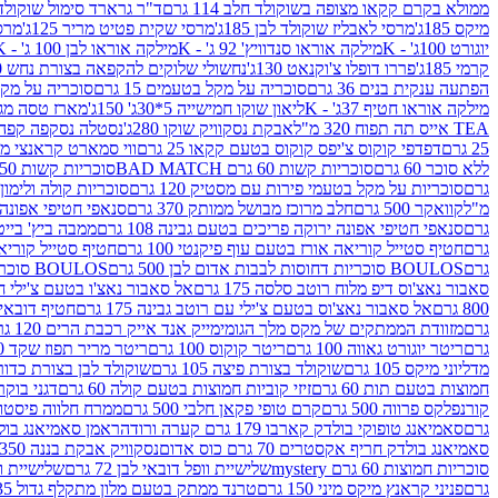
ממולא בקרם קקאו מצופה בשוקולד חלב 114 גרם
ד"ר גרארד סימול שוקולד חלב
מיקס 185ג'
מרסי לאבליז שוקולד לבן 185ג'
מרסי שקית פטיט מריר 125ג'
מרסי
יוגורט 100ג' - K
מילקה אוראו סנדוויץ' 92 ג' - K
מילקה אוראו לבן 100 ג' - K
קרמי 185ג'
פררו דופלו צ'וקנאט 130ג'
נחשולי שלוקים להקפאה בצורת נחש 280 מ"ל
הפתעה ענקית בנים 36 גרם
סוכריה על מקל בטעמים 15 גרם
סוכריה על מקל בט
מילקה אוראו חטיף 37ג' - K
ליאון שוקו חמישייה 5*30ג' 150ג'
מארז טסה מג
TEA אייס תה תפוח 320 מ"ל
אבקת נסקוויק שוקו 280ג'
נסטלה נסקפה קפה נמס 3 ב1
25 גרם
דפדפי קוקוס צ'יפס קוקוס בטעם קקאו 25 גרם
ווי סמארט קראנצי מנגו 0
ללא סוכר 60 גרם
סוכריות קשות 60 גרם BAD MATCH
סוכריות קשות WINTER 150 גרם Share pack
גרם
סוכריות על מקל בטעמי פירות עם מסטיק 120 גרם
סוכריות קולה ולימון 120 גרם
מ"ל
קוואקר 500 גרם
חלב מרוכז מבושל ממותק 370 גרם
סנאפי חטיפי אפונה יר
גרם
סנאפי חטיפי אפונה ירוקה פריכים בטעם גבינה 108 גרם
ממבה ביץ' בייטס 60
גרם
חטיף סטייל קוריאה אורז בטעם עוף פיקנטי 100 גרם
חטיף סטייל קוריאה א
גרם
BOULOS סוכריות דחוסות לבבות אדום לבן 500 גרם
BOULOS סוכריות דחוסות לבבות לבן ורוד 500 גרם
סאבור נאצ'וס דיפ מלוח רוטב סלסה 175 גרם
אל סאבור נאצ'ו בטעם צ'ילי חריף
800 גרם
אל סאבור נאצ'וס בטעם צ'ילי עם רוטב גבינה 175 גרם
חטיף דובאי חלב 
גרם
מזוודת הממתקים של מקס מלך הגומי
מייק אנד אייק רכבת הרים 120 גרם
גרם
ריטר יוגורט גאווה 100 גרם
ריטר קוקוס 100 גרם
ריטר מריר תפוז שקד 100 גרם
מדליוני מיקס 105 גרם
שוקולד בצורת פיצה 105 גרם
שוקולד לבן בצורת כדור 105 גר
חמוצות בטעם תות 60 גרם
זיזי קוביות חמוצות בטעם קולה 60 גרם
דגני בוקר 
קורנפלקס פרווה 500 גרם
קרם טופי פקאן חלבי 500 גרם
ממרח חלווה פיסטוק פרוו
גרם
סאמיאנג טופוקי בולדק קארבו 179 גרם קערה ורודה
ראמן סאמיאנג בולדק קארבו 
סאמיאנג בולדק חריף אקסטרים 70 גרם כוס אדום
נסקוויק אבקת בננה 350ג'
סוכריות חמוצות 60 גרם mystery
שלישיית וופל דובאי לבן 72 גרם
שלישיית וופל
גרם
פניני קראנץ מיקס מיני 150 גרם
טרנד ממתק בטעם מלון מתקלף גדול 135ג'