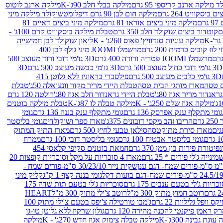
 מילקה ארנב קריספי 95 גרם
מילקה בבלי חלב 90ג'-K
מילקה ארנב לוטוס
ביסקוויט 264 גרם
מילקה חום לבן 90 גרם דיפלומט
שוקולד מילקה מיני
ם
מילקה מיני ביצים אוראו 81 גרם
מילקה מיני ביצים דאיים 81
קוטדור ביצים שוקולד חלב 350 גרם
טבלת מילקה ביסקוויט קרם 100ג' -
מילקה עוגיות סנדוויץ' פאוס 260ג' - K
ליאון שוקולד לבן חמישייה
 קוביס כרמית 200 גרם
מרשמלו JOOMI מיני גולף לבן 400
מרשמלו JOOMI פטריה ורודה 400 גרם
3D גו'מי דובי ורוד מעוצב 500
3D גו'מי דובי כחול מעוצב 500 גרם
3D גו'מי כבשה מעוצב 500 גרם
3D
3D גו'מי כלבים מעוצב 500 גרם
פילסברי בראוניז ללא גלוטן 415
 טסה
מארז מותגי הבית טסה
טבלת היידי מריר מקור וונצואלה 50ג'
טבלת
אנדור מריר אגוז 80ג'
טבלת היידי גראנדור חלב אגוז 80ג'
רולטה 120 גרם
מילקה אגוז שלם 250ג' - K
מילקה טבלה לו 87ג'-K
טבלת מילקה בוטנים
גומי מתקלף ענק אפרסק 136 גרם
גומי מתקלף ענק בננה 136 גרם
גומי
רם
הריבו זהב מקסי דובונים 375ג'
מארז ספר ושוקולדים
גומי בליסטר
גים
מארז סירת מתוקטסה
סילאן טבעי לחיץ 500 גרם
מארז התיק המתוק
גומי בליסטר אבטיח 100 גרם
גומי בליסטר דובי 100 גרם
ממרח
פיטורת פירות בון ממן 370 גרם
חמאת בוטנים סקיפי קלאסי 454
נייה ג'לי פורים * 25 גרם
מארז 4 סוכריות על מקל וסוכריות קופצות 20
שקית נייר 30/23/10 ס"מ-פורים שמח -
גומי בננה קצף 1 ק"ג
קליק מיני
כריות ג'לי בטעם ענבים 175 גרם
סוכריות ג'לי בטעם תות שדה 175
רוטב חמוץ מתוק 300 מ"ל
רוטב צ'ילי מתוק 300 מ"ל
HEART
קס וופל גליליות 22 גרם
ג'מבו טורטילה צ'יפס בטעם צ'ילי מתוק 100
ק ראמן פיקנטי להכנה מהירה 120 גרם
גולון שרקיז ללא גלוטן טו-גו
וגת גבינה 300ג'-K
מילקה טבלה צימוק אגוז חדש 270ג' - K
מילקה