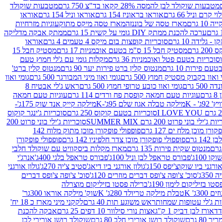
מטבעות שוקולד לבן להמסה 28% קקאו בד"צ 750 גרם
מטבעות שוקולד
קרם וניל 66 גרם
אוראו בראוניז 154 גרם
אוראו וניל 154 גרם
אוראו
1 גרם
מארז טסה של בוננזה
מארז טסה מיקס מתוק
עוגיות מזרחיות
ערכה להכנת ממתק DIY גומי על קשית 15 גרם
ממתק אבקה מדליקה
גלידה 10 גרם
סוכריות קופצות בום מיקס 4 טעמים 4 גרם
אוראו
 גרם
מסטיק חבל 15 ס"מ בטעם אוכמניות 17 גרם
מסטיק חבל 15
וכריות בטעם פטל ואוכמניות 36 גרם
מקלות גומי עם ג'לי חמוץ טעם
ם פירות 10 גרם
מנטוס קלין ברט פירות יער 90 גרם
מנטוס קלין ברט'
 ואוו בקבוק מסטיק חמוץ 500 גרם
גומי ואוו מיני המבורגר 500 גרם
גומי ואוו
50 גרם
גומי ואוו כובע טרופי חמוץ 500 גרם
ראש ג'לי אבטיח 8
ם
עוגיות טעם חמאה קופסת פח ורדים 114 גרם
עוגיות טעם חמאה
' - K
מילקה טבלה אגוז שלם 95ג'-K
מילקה קייק אנד שוק 175ג'-
סוכריות בטעם קוקוס 250 גרם
סוכריות ג'ינגר קוקוס
ג'ילי בוני פרוט 200 גרם SUMMER MIX
סוכריות ג'ילי בוני פרוט 200
רן מוכן מלח ים 127 גרם
פופפולי פופקורן מוכן מתוק מלוח 142
 גרם
פופפולי פופקורן מוכן צדר חלפיניו 142 גרם
פופפולי פופקורן
מנטוס שקית פירות 135 גרם
מארז מקלות ביסקוויט עם שוקולד חלבי
100ג'
פבורס טראפל לבן וניל 100ג'
פבורס טראפל בלגי 400ג'
אנרג'י
ורגני ביו שוקוצ'יפס 150ג'
גולון אורגני ביו דיאג'סטיב צ'יה 270ג'
גולון אורגני
3ג'
סוכ' צ'ופה צ'ופס דברים מוזרים 120ג'
סוכ' צ'ופה צ'ופס דברים
ו בזיליקום לימון 190ג'
ברילה פסטו בזיליקום מוצרלה
3ג' K
טבלת מילקה טריולד 280ג' K
שוק' מילקה אוראו 300גר'
ות ג'לי עטופות שמחות
ראש משוגע תות 40 גרם
לקקני מיני מארז כ 18 יח'
אורז לבן דביק 1 ק"ג
אצות נורי סילוור 10 דפים 25 גרם
אבקה להכנת
80 גרם
שוקולד רושן אורירי חלב 80 גרם
שוקולד רושן אורירי לבן