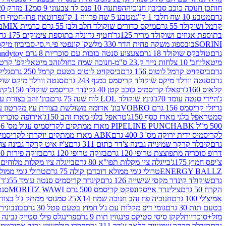
חותכן חנוכה כוכב סביבון חנוכיה
הפתעה 10 פנס לד צבעוני 9 סמ
12 מזרק 20 מל' לעבודות יצירה וקישוט
גרם
מטבע 10 שח חלבי 1 ק"ג
מטבע 5 שח פרווה 1 ק"ג
פרוטאין פרו-חטיף חלבו
קרמל ושוקולד 55 גרם
מיקס כדורים שוקולד חלב ולבן 55 גרם כרמית MIX
בי
בתוספת אגוזים ושוקולד מריר 125גר'
חטיף גרונלה בתוספת צימוקים 175 גר'
SORINI
בובספוג משקה פחית הדר 330 מל
שק' קונפטי פי.וי.סי-סביביון מי
גרם
טולבקס שוקולד 18 גרם
צעצוע סנטה בובות עם סוכריות 8 גרם Candytoy
מיטאלי
חב' 10 צלחות נייר ק.23 ס"מ-חנוכה שמח כחול/זהב מיטאלי
קפ' קרטון + חלון- 8/51/18 
גרם
ביסקויט קרמל לוטוס 156 גרם
ביסקויט לוטוס בטעם קרמל 250 גרם
גלילי
גרם
סנטה וורלד מיקס שוקולד קריסמס במגף 243 גרם
סנטה וורלד מיקס שוקולד 
קלאוס 160ג'
רפאלו קריסמיס כוכב קטן 40 ג
קינדר קריסמס שוקולד 150ג'
קינ
ג'
היידי סנטה עומד 70ג'
גונץ שוקולד LOL לוח שנה 75 גרם
בונ' זהב בצורת עץ מק
גריזלי קריסמס 156 גרם VOBRO
בונ' אדומה משולשת בצורת עץ מקרטון עם שרי 126 ג
סמ
טראפל בלגי מארז כסף 150ג'
טראפל בלגי מארז זהב 150ג'
אירופה סוכריות 
500 מ"ל PIPELINE PUNCH
ABK מארז ממתקים לקריסמיס עגול מס' 6 300 גרם
לקריסמיס ידית ירוקה מס' 3 400 גרם
ABK מארז ממתקים יוקרתי לקריסמיס (מלאך) מס' 7 450 גרם
גרם
קיבלר קרקר שמינייה גבינה צ'דר כתום 311 גרם
צ'יז איט קרקר גבינה צהובה 27
דרופ סוכריה מתפוצצת טרופי 120 גרם
בזוקה טרופי 120 גרם
בזוקה פירות 120 גרם
צ'יפס חמוץ 175ג'
בייגלה ציו מקלות תפו"א 80 גרם
בייגלה ציו מקלות מלוחים 100 גרם
ENERGY BALLZ
טרולי גומי ממולא דובדבן קולה 75 גרם
טרולי גומי ממולא מנג
גרם
שוקולד קינדר מקסי שישייה 126 גרם
קינדר קריסמיס סנטה עומד 55ג'
ד"ר
הקרח 50 גרם
צילינדר אייסקונפקט קריסמס 500 גרם MORITZ WAWI
סנטה 
אמיצ'לי 100 גרם
חנוכיה פח זהב חנוכה שמח 25X14 סמ
גוסי ממתק ג'ל בצורת 
בטעם תות 30 גרם
גומי דיפ מקלות עם ג'ל חמוץ בטעם פטל 30 גרם
בונבונירה ד
מזל+סוכריות
לקקן סיסי סטיקס פינגווין תות 9 גרם
פרינגלס פילי סטייק גבינה 158 גרם
גרם
קיבלר קרקר שמינייה קלאב צ'דר 311 גרם
פררו קולקשיין גרנד אסורטמנט 197.8 