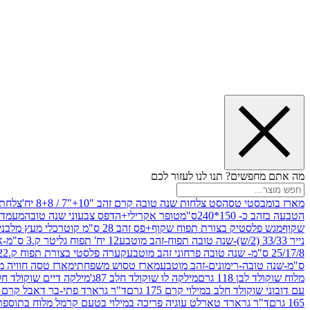
מה אתם מחפשים? תנו לנו לעזור לכם
מארז בומבסטי טסה
סט צלחות שנה טובה קרם זהב "10+"7 / 8+8 יח'
צלחת נייר 10" 
הטבעה בזהב כ- 150*240ס"מ
טופר אקרילי+הדפס צבעוני שנה טובה
מעמד עץ
שקוף
מגש פלסטיק בצורת תפוח שקוף+פס זהב 28 ס"מ קוטר
כלי מעץ מלבני 20*20 *6 +גב בצורת תפוח ג.20 ס"מ-שנה ט
נייר 33/33 (2/ש)-שנה טובה תפוח-זהב מוטבע
12 יח' תפוח גליטר ק.3 ס"מ-אדום
25/17/8 ס"מ- שנה טובה פרחוני זהב מוטבע
קערה פלסטי בצורת תפוח ק.22 ג.7 ס"מ
ס"מ-שנה טובה-רימונים-זהב מוטבע
מארז טסוש משפחתי
מארז טסה חוויה מ
מלוח שוקולד לבן 118 גרם
מילקה לו שוקולד חלב 87ג'
מילקה דיים שוקולד חלב קרמ
עם דובוני שוקולד חלב במילוי קרם 175 גרם
ד"ר גרארד פתי-בר דאבל קרם בסק
165 גרם
ד"ר גרארד טארלט עוגיה פריכה במילוי בטעם קרמל מלוח בתוספת פתיתי 