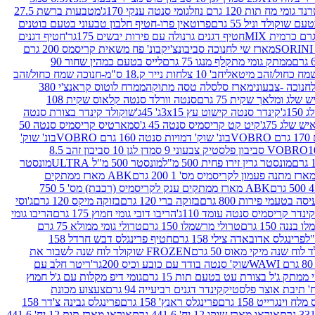
נד גומי מח תות 120 גרם נוזל
גומי סנטה ענקי 170ג'
מטבעות ברשת 27.5
שוקולד וניל 55 גרם
פרוטאין פרו-חטיף חלבון טבעוני בטעם בוטנים
חטיף דגנים גרנולה עם פירות יבשים 175גר'
חטיף דגנים
מארז שי לחנוכה סביבונצ'יק
בונ' פח משאית קריסמס 200 גרם
ממתק גומי מתקלף מנגו 75 גרם
לייס בטעם כמהין שחור 90
חב' 10 צלחות נייר ק.18 ס"מ-חנוכה שמח כחול/זהב
מארז סלסלה טסה מתוקה
ממרח לוטוס קראנצ'י 380
לג ומלאך שקית 75 גרם
סנטה וורלד סנטה קלאוס שקית 108
1ג'
קינדר סנטה קישוט עץ 3x15ג' 45ג'
שוקולד קינדר בצורת סנטה
 שלג 75ג'
קיט קט קריסמיס סנטה 45 ג'
סמארטיס קריסמיס סנטה 50
V
בונ' שוק' דמויות סנטה 160 גרם VOBRO
בונ' שוק'
לסטיק צבעוני 9 סמ
דן לגן 10 סביבון זהב 8.5
מונסטר גרין זירו פחית 500 מ"ל
מונסטר 500 מ"ל ULTRA
מונסטר
ABK מארז ממתקים
ABK מארז ממתקים ענק לקריסמיס (רכבת) מס' 5 750
סה בטעמי פירות 800 גרם
בזוקה ברי 120 גרם
בזוקה מיקס 120 גרם
ג'וסי
קינדר קריסמיס סנטה עומד 110ג'
הריבו דובי גומי חמוץ 175 גרם
הריבו גומי
ננה 150 גרם
טרולי מרשמלו 150 גרם
טרולי גומי ממולא 75 גרם
פרינגלס אדובאדה צילי 158 גרם
חטיף פרינגלס דבש חרדל 158
לוח שנה מיקי מאוס 50 גרם
FROZEN שוקולד לוח שנה לשבור את
שוק' סנטה בודד עם כובע וכיס 200גר'
ריטר חלב עם
י ממתק ג'ל בצורת עט בטעם תות 15 גרם
גומי דיפ מקלות עם ג'ל חמוץ
קינדר דגנים רביעייה 94 גרם
צעצוע מכונת
לח וינגרייט 158 גרם
פרינגלס ראנץ' 158 גרם
פרינגלס גבינה צ'דר 158
אוראו מארז שוקו 12 יח' 441.6 גרם
אוראו מארז תות 12 יח' 441.6