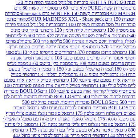
SKILLS DUO סוכריות על מקל בטעמי תפוח ותות 120
P ללא סוכר 60 גרם
סוכריות קשות 60 גרם
BAD
סוכריות קשות WINTER 150 גרם Share pack
סוכריות
סאוור מדנס
קל חמוצות בשקית 100 גרם
סוכריות על מקל בטעמי פירות
סוכריות קולה ולימון 120 גרם
דגני בוקר סיני מיניס
 אולטרה פאנטזי משקה אנרגיה ללא סוכר 500 מ"ל
מונסטר
ה ויולט משקה אנרגיה 500 מ"ל
קוואקר 500 גרם
חלב מרוכז
3 גרם
סנאפי חטיפי אפונה ירוקה פריכים בטעם חריף
 מרוכז וממותק 370 גרם
דוריטוס מקסיקן טאקו 110ג'
סנאפי
ירוקה פריכים בטעם טבעי 108 גרם
סנאפי חטיפי אפונה
בטעם גבינה 108 גרם
ממבה ביץ' בייטס 160ג'
ממבה מג'יק
ממרח מרשמלו בטעם וניל 150 גרם
ממרח מרשמלו בטעם
מילקה נוסיני 31.5 גרם
מילקה וופליני 31 גרם
חטיף סטייל
בטעם עוף פיקנטי 100 גרם
חטיף סטייל קוריאה אורז בטעם
100 גרם
חטיף סטייל קוריאה אורז בטעם קארבונרה 100
יל קוריאה אורז בטעם פיקנטי 100 גרם
BOULOS סוכריות
אדום לבן 500 גרם
BOULOS סוכריות דחוסות לבבות לבן
BOULOS סוכריות דחוסות לבבות כחול לבן 500
 צבעונים 500 גרם
אל סאבור
וח רוטב סלסה 175 גרם
אל סאבור נאצ'ו בטעם צ'ילי חריף
175 גרם
אל סאבור נאצ'וס דיפ מלוח עם מטבל גוואקמולי
סאבור נאצ'וס דיפ צ'ילי ברוטב גבינה 175 גרם
סוכ' ג'לי פירות
סאבור נאצ'וס בטעם צ'ילי עם רוטב גבינה 175 גרם
חטיף
חטיף דובאי מריר 40 גרם
פילסברי ציפוי כחול 442