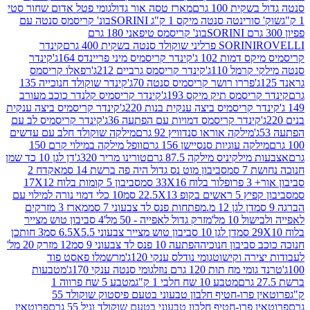
ת 100 גרם
מארז טסה אור גדול
גומי פטל אדום שחור סטי
רינטה סנטה מיקס 1 ק"ג SORINI
בונ' קריסמס סנטה עם
בונ' קריסמס טיפאני 180 גרם
גרם
SORINI
קינדר
דמות 102 ג'
קינדר קריסמיס מיני פריינדס 164ג'
קינדר
מל 110ג'
קינדר קריסמס גרביים 212ג'
רפאלו קריסמס
פררו רושר קריסמיס סנטה 70ג'
קינדר שוקולד חנוכייה 135
יסמס תיק מיקס 193ג'
קינדר קריסמיס קלנדר כוכב מעורב
 קריסמיס ביצה ענקית בנות 220ג'
קינדר קריסמיס ביצה ענקית
ינדר קריסמס דמויות עם הפתעה 36ג'
קינדר קריסמיס לב עם
מילקה אוראו סנדוויץ 92 גרם
מילקה שוקולד חלב עם עדשים
קה עוגיות סנסיישן 156 גרם
וופל מילקה במילוי קרם 150
לקיניס מילקה 87.5 גרם
טורינו מריר 320ג'
דן לגן 10 כד שמן
 סמ
סביבון מוט נס גדול היה פה ברשת 14 סמ
אקדח 2
33 סמ
סביבון 5 קומות בלוח 17X12
ופ 22.5X13 סמ
10 כלי דמוי נורה למילוי עם
דן לגן 12 מ.מפתחות פנס לד צבעוני 7 סמ
מארז 3 מזרקים
10 מל'
מזרק גדול לאפייה - 50 מל'
4 סביבון טוש מצייר
דן לגן 10 סביבון טוש מצייר צבעוני 6.5X5.5 סמ
3 חותכן
סביבון חנוכיה
הפתעה 10 פנס לד צבעוני 9 סמ
12 מזרק 20 מל'
ירה וקישוט
גומי נודלס ענקי 120ג'
מרשמלו פאסט פוד
 מח תות 120 גרם נוזל
גומי סנטה ענקי 170ג'
מטבעות
מטבע 10 שח חלבי 1 ק"ג
מטבע 5 שח פרווה 1
פרוטאין פרו-חטיף חלבון טבעוני בטעם פיסטוק שוקולד 55
פרו-חטיף חלבון טבעוני בטעם שוקולד וניל 55 גרם
פרוטאין