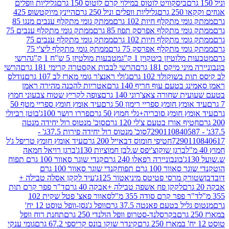
ביסקוויט לוטוס במילוי קרם לוטוס 150 גרם
גליליות וופלים
 גרם
גליליות וופלים וניל 250 גרם
היינץ מיוקטשופ 425
י מתקלף חיות 102 גרם
ממתק גומי מתקלף ענבים מנגו 85
י מתקלף אפרסק תפוז 85 גרם
ממתק גומי מתקלף ענבים 75
י מתקלף חיות 102 גרם
ממתק גומי מתקלף ענבים 75
י מתקלף אפרסק 75 גרם
ממתק גומי מתקלף ליצ'י 75
לוטיזן ביטקוין 1 ק"ג
מטבעות מולטיזן 5 ש"ח 1 ק"ג
הרשי
 מיקס 181 גרם
הרשי לבבות אקסטרה קרימי 181 גרם
הרשי
שוקולד 102 גרם
ג'ולי ראנצ'ר גומי מארז לב 107 גרם
נודלס
בטעם עוף חריף 140 גרם
אטריות להכנה מהירה ראמן
שחורה צאצ'רוני 140 גרם
צופה לקריץ שטוח צבעוני חמוץ
מץ חומץ ספריי רימון 50 גרם
עיד אומץ חומץ ספריי מטף 50
 חומץ סוכריה+גלי חמוץ 50 גרם
פררו רושר 100ג'
בוטן רביולי
ף אורז בטעם צ'לי 120 גרם
סוכ' מנטוס רול יחידה מנטה
סוכ' מנטוס רול יחידה פירות 37.5ג' -
72901
חטיפי חומוס דבאייל 200 גרם
עיד אומץ חומץ טריפל ג'ל
ברגן שוקוצ'יפס ש.לבן חמוציות 130ג'
ברגן רויאל חמאה
בונבוניירה רפאלו 240 גרם
קנדי שוגר סאוור 100 גרם תפוח
וור 100 גרם תפוח
קנדי שוגר סאוור 100 גרם
 מרסי פטיטס מיניאטור 125ג'
עיד לקקן אסלה טבילה +
לקקן פח אשפה טבילה +אבקה 40 גרם
ד"ר פפר קרם תות
 פפר קרם סודה 355 מ"ל
סאוור פאצ' פטל שקית 102
יל בטעם פאנטה 37.5 גרם
וופל ג'נסן-וופל טוסט 12 יח'
בקרסלנד-סטרופ וופל הולנדי 250 גרם
תחנת רוח וופל
קינדר שוקו בונס קריספי 67.2 גרם
גומי ענקי