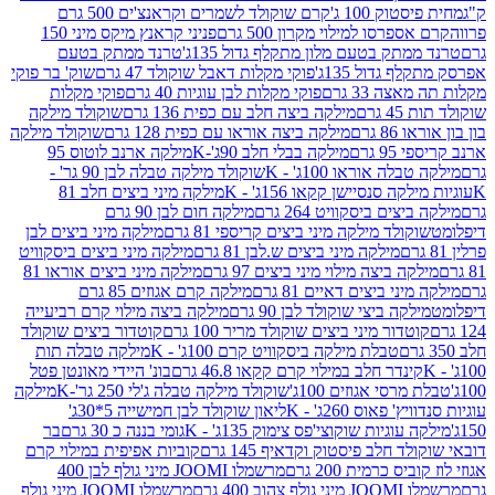
ק 100 ג'
קרם שוקולד לשמרים וקראנצ'ים 500 גרם
רסו למילוי מקרון 500 גרם
פניני קראנץ מיקס מיני 150
תק בטעם מלון מתקלף גדול 135ג'
טרנד ממתק בטעם
גדול 135ג'
פוקי מקלות דאבל שוקולד 47 גרם
שוק' בר פוקי
 33 גרם
פוקי מקלות לבן עוגיות 40 גרם
פוקי מקלות
רם
מילקה ביצה חלב עם כפית 136 גרם
שוקולד מילקה
 גרם
מילקה ביצה אוראו עם כפית 128 גרם
שוקולד מילקה
גרם
מילקה בבלי חלב 90ג'-K
מילקה ארנב לוטוס 95
ה אוראו 100ג' - K
שוקולד מילקה טבלה לבן 90 גר' -
ה סנסיישן קקאו 156ג' - K
מילקה מיני ביצים חלב 81
ים ביסקוויט 264 גרם
מילקה חום לבן 90 גרם
ולד מילקה מיני ביצים קריספי 81 גרם
מילקה מיני ביצים לבן
מילקה מיני ביצים ש.לבן 81 גרם
מילקה מיני ביצים ביסקוויט
 ביצה מילוי מיני ביצים 97 גרם
מילקה מיני ביצים אוראו 81
י ביצים דאיים 81 גרם
מילקה קרם אגוזים 85 גרם
קה ביצי שוקולד לבן 90 גרם
מילקה ביצה מילוי קרם רביעייה
דור מיני ביצים שוקולד מריר 100 גרם
קוטדור ביצים שוקולד
טבלת מילקה ביסקוויט קרם 100ג' - K
מילקה טבלה תות
נדר חלב במילוי קרם קקאו 46.8 גרם
בונ' היידי מאונטן פטל
סי אגוזים 100ג'
שוקולד מילקה טבלה ג'לי 250 גר'-K
מילקה
פאוס 260ג' - K
ליאון שוקולד לבן חמישייה 5*30ג'
וגיות שוקוצי'פס צימוק 135ג' - K
גומי בננה כ 30 גרם
בר
 חלב פיסטוק וקדאיף 145 גרם
קוביות אפיפית במילוי קרם
 כרמית 200 גרם
מרשמלו JOOMI מיני גולף לבן 400
400 גרם
מרשמלו JOOMI מיני גולף