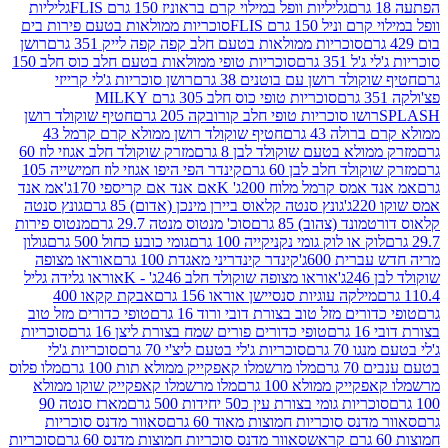
גליליות וופל במילוי קרם בראוניז 150 גרם FLIS
גליליות
יל 150 גרם FLIS
סוכריות ממולאות בטעם פירות בים
סוכריות ממולאות בטעם חלב קפה קפה לייק 351 גרם
רושן
351 גרם
סוכריות טופי ממולאות בטעם חלב כוס חלב 150
ולד רושן עם בוטנים 38 גרם
רושן סוכריות ג'לי קרייזי
סוכריות טופי כוס חלב 305 גרם MILKY
ושו סוכריות טופי חלב קורובקה 205 גרם
חטיף שוקולד רושן
לה 43 גרם
חטיף שוקולד רושן ממולא קרם קרמל 43
ולא בטעם שוקולד לבן 8 גרם
מזרק שוקולד חלב אגוזי לוז 60
לד חלב לבן 60 גרם
קינדר הפי היפו אגוזי לוז חמישייה 105
מס קרמל מלוח 200ג' K
אם אנד אם קריספי 170ג'
אמ אנד
גונץ סנטה קלאוס ביירן מינכן (אדום) 85 גרם
גונץ סנטה
ד (צהוב) 85 גרם
סוכ' מנטוס מנטה 29.7 גרם
מנטוס פירות
ק או לוק גומי נקניקייה 100 גרם
גומי כובע כחול 500 גרם
גולון
ית 600ג'
קינדר קינדריני מאגדת 100 גרם
אוראו מצופה
'
אוראו מצופה שוקולד חלב 246ג' - K
אוראו גלידה גליל
ילקה עוגיות סנסיישן אוראו 156 גרם
אבקת קקאו 400
רים מזל טוב בצורת דובי ורוד 16 גרם
טופי כדורים מזל טוב
ם
טופי כדורים פורים שמח בצורת ליצן 16 גרם
סוכריות
70 גרם
סוכריות ג'לי בטעם ליצ'י 70 גרם
סוכריות ג'לי
גרם
מלו מרשמלו קאפקייק ממולא תות 100 גרם
מלו פלוס
יק ממולא 100 גרם
מלו מרשמלו קאפקייק שוקו ממולא
יות גומי בצורת עין כ50 יחידות 500 גרם
מארז סנטה 90
נס סוכריות חמוצות מאוד 60 גרם
סאוור מדנס סוכריות
סאוור מדנס סוכריות חמוצות מדנס 60 גרם
סוכריות