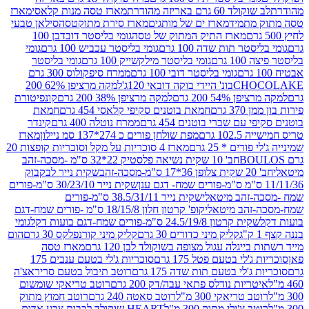
ד 60 גרם באריזה מהודרת
מארז טסה מנות קלאסי
מארז
מתמיד
מארז ים של מותגים
מארז סירת מתוקטסה
סילאן טבעי
מארז התיק המתוק של טסה
גומי בליסטר דובדבן 100
טר תות שדה 100 גרם
גומי בליסטר עכביש 100 גרם
גומי
 גרם
גומי בליסטר מילקשייק 100 גרם
גומי בליסטר
גומי בליסטר דובי 100 גרם
ממרח סיפקולוס 300 גרם
CHO
בונ' היידי בוקה דובאי 120ג'
למקה מרציפן 62% 200
54% 200 גרם
למקה מרציפן 38% 200 גרם
קונפיטורת
3 גרם
חמאת בוטנים סקיפי קלאסי 454 גרם
חמאת
עם שברי בוטנים 454 גרם
ממרח נוטלה 400 גרם
קינדר
10 גרם
מפת שולחן פורים כ 274*137 סמ ניילון
מארז
רים * 25 גרם
מארז 4 סוכריות על מקל וסוכריות קופצות 20
חב' 10 שקית נשיאה פלסטיק 22*32 ס"מ -מסכה-זהב
כה-זהב
שקית נייר לבקבוק
שקית נייר 30/23/10 ס"מ-פורים
-זהב מיטאלי
שקית נייר 38.5/31/11 ס"מ-פורים
זהב מיטאלי
קופ' קרטון חלון 18/15/8 ס"מ -פורים שמח-דגם
קית קרטון 24.5/19/8 ס"מ-פורים שמח-דגם בועות דקל
גומי
קליק מיני כדורים 30 גרם
קליק מיני קורנפלקס 30 גרם
הום
ייגלה עגול מצופה בשוקולד לבן 120 גרם
מארז טסה
'לי בטעם פטל 175 גרם
סוכריות ג'לי בטעם ענבים 175
ג'לי בטעם תות שדה 175 גרם
רוטב תיבול בטעם סריראצ'ה
ריות נודלס פתאי עבה/דק 200 גרם
רוטב טריאקי שומשום
ב טריאקי 300 מ"ל
רוטב סאטה 240 גרם
רוטב חמוץ מתוק
ב צ'ילי מתוק 300 מ"ל
HEART שוקולד לבבות צבע אדום