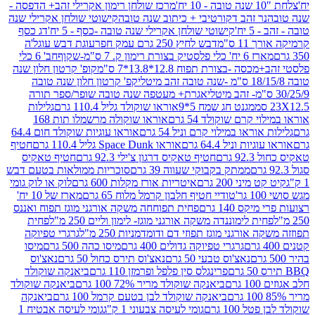
מרכז שולחן רימון אקרילי זהב+ הדפסה -
ר זהב דקורטיבי + כיתוב שנה טובה
קישוטי שולחן אקרילי שנה
יח'
קישוטי שולחן אקרילי שנה טובה -כסף - 5 יח'
דג כסף
 ס"מ
דבש לחיץ 250 גרם עמק חפר
עוגת דבש עוגל'ה
טיק בצורת רימון ק. 7 ס"מ-שקוף
חב' 6 כלי
 -בצורת תפוח 12.8*13.8*7 ס"מ
קופ' קרטון חלון שנה
קפ' קרטון חלון שנה טובה
אגרת+ מעטפה שנה טובה שופר/ספר תורה
מגנט חג שמח 5*9
אוראו שוקולד גליל 110.4 גרם
גלילות
קרם שוקולד 54 גרם
אוראו שוקולה מרשמלו תות 168
ראו במילוי קרם וניל 54 גרם
אוראו עוגיות שוקולד חום 64.4
ת וניל 64.4 גרם
אוראו Space Dunk גליל 110.4 גרם
חטיף
גרם
חטיף טאקיס דרגון צ'ילי 92.3 גרם
חטיף טאקיס
ממתק בקבוקי שעווה 39 גרם
סוכריות ממולאות בטעם דבש
יני 200 גרם
איטריות אורז מקלות 600 גרם
לוק או לוק גומי
טודיי חטיף חלבון קרמל מלוח 65 גרם
מארז של 10 יח'
ס 140 גרם
פחית תפוחחה משקה אורגני מוגז תפוח ואננס
ת לימוננדה משקה אורגני מוגז- לימון וליים 250 מ"ל
פחית
אורגני מוגז תפוזי דם ודומדמניות 250 מ"ל
גרגרי טפיוקה
גרגרי טפיוקה גדולים 400 גרם
מיסו כהה 500 גרם
מיסו
נאצ'וס טבעי 50 גרם
נאצ'וס תירס כחול 50 גרם
נאצ'וס
פרינגלס סין פלפל ופרמזן 110 גרם
ביאנקה שוקולד
ם
ביאנקה שוקולד מריר 72% 100 גרם
ביאנקה שוקולד
ביאנקה שוקולד לבן בטעם קרמל 100 גרם
ביאנקה
100 גרם
גומי לעיסה צבעוני 1 ק"ג
גומי לעיסה אבטיח 1