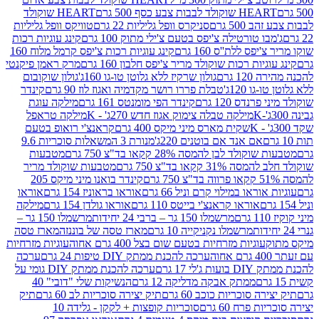
ולד לבבות צבע כסף 500 גרם
HEART שוקולד
50 גרם
סניקרס וופל גליליות 22 גרם
טוויקס וופל גליליות
ו טורטילה צ'יפס בטעם צ'ילי מתוק 100 גרם
קינג עוגיות רכות
ס ללת''ס 160 גרם
קינג עוגיות רכות צ'יפס קרמל מלוח 160
יות רכות שוקולד מריר צ'יפס חלבון 160 גרם
מרק ראמן פיקנטי
 גרם
גולון שרקיז ללא גלוטן טו-גו 160ג'
גולון שוקובום
 120ג'
טבלת פררו רושר מקדמיה ואגוז לוז 90 גרם
קינדר
נדס 120 גרם
קינדר הפי מומנטס 161 גרם
מילקה עוגת
מילקה טבלה צימוק אגוז חדש 270ג' - K
מילקה טראפל
שקית מארס מיני מיקס 400 גרם
קראנצ'י רואופ בטעם
אם אנד אם בוטנים 220ג'
מנורת 3 המשאלות סוכריות 9.6
לד לבן להמסה 28% קקאו בד"צ 750 גרם
מטבעות
 קקאו בד"צ 750 גרם
מטבעות שוקולד מריר
קינדר בואנו מיני מיקס 205
ראו במילוי קרם וניל 66 גרם
אוראו בראוניז 154 גרם
אוראו
אוראו קראנצ'י בייטס 110 גרם
אוראו גולדן 154 גרם
מילקה
מרשמלו 150 גר – ברבי 24 יחידות
מרשמלו 150 גר –
מרשמלו נקניקייה 10 גרם
מארז טסה של בוננזה
מארז טסה
עוגיות מזרחיות בטעם שום בצל 400 גרם אחוה
עוגיות מזרחיות
ערכה להכנת ממתק DIY טיפות 24 גרם
ערכה
 17 גרם
ערכה להכנת ממתק DIY גומי על
ממתק אבקה מדליקה 12 גרם
הנשיקות שלי "דובי" 40
 סוכריות כוכב 60 גרם
תיק יצירה סוכריות לב 60 גרם
תיק
פרח 60 גרם
סוכריות קופצות + לקקן - גלידה 10