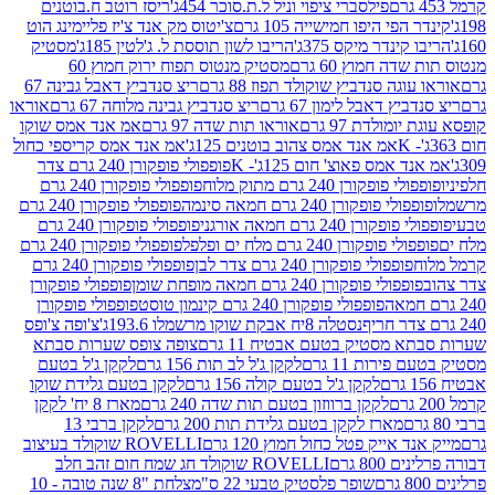
פילסברי ציפוי וניל ל.ת.סוכר 454ג'
ריסז רוטב ח.בוטנים
פי היפו חמישייה 105 גרם
צ'יטוס מק אנד צ'יז פליימינג הוט
ינדר מיקס 375ג'
הריבו לשון תוססת ל. ג'לטין 185ג'
מסטיק
ה חמוץ 60 גרם
מסטיק מנטוס תפוח ירוק חמוץ 60
גה סנדביץ שוקולד תפוז 88 גרם
ריצ סנדביץ דאבל גבינה 67
ץ דאבל לימון 67 גרם
ריצ סנדביץ גבינה מלוחה 67 גרם
אוראו
מולדת 97 גרם
אוראו תות שדה 97 גרם
אמ אנד אמס שוקו
אמ אנד אמס צהוב בוטנים 125ג'
אמ אנד אמס קריספי כחול
אמס פאוצ' חום 125ג'- K
פופפולי פופקורן 240 גרם צדר
פופקורן 240 גרם מתוק מלוח
פופפולי פופקורן 240 גרם
י פופקורן 240 גרם חמאה סינמה
פופפולי פופקורן 240 גרם
רן 240 גרם חמאה אורגני
פופפולי פופקורן 240 גרם
פופקורן 240 גרם מלח ים ופלפל
פופפולי פופקורן 240 גרם
פופפולי פופקורן 240 גרם צדר לבן
פופפולי פופקורן 240 גרם
פולי פופקורן 240 גרם חמאה מופחת שומן
פופפולי פופקורן
פופפולי פופקורן 240 גרם קינמון טוסט
פופפולי פופקורן
נסטלה 8יח אבקת שוקו מרשמלו 193.6ג'
צ'ופה צ'ופס
 מסטיק בטעם אבטיח 11 גרם
צופה צופס שערות סבתא
ירות 11 גרם
לקקן ג'ל לב תות 156 גרם
לקקן ג'ל בטעם
לקקן ג'ל בטעם קולה 156 גרם
לקקן בטעם גלידת שוקו
לקקן ברווזון בטעם תות שדה 240 גרם
מארז 8 יח' לקקן
מארז לקקן בטעם גלידת תות 200 גרם
לקקן ברבי 13
 אייק פטל כחול חמוץ 120 גרם
ROVELLI שוקולד בעיצוב
80 גרם
ROVELLI שוקולד חג שמח חום זהב חלב
שופר פלסטיק טבעי 22 ס"מ
צלחת "8 שנה טובה - 10