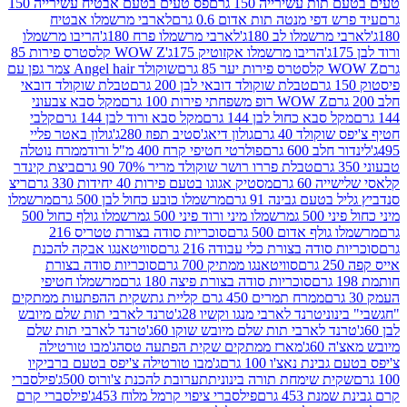
ת עשירייה 150 גרם
פס טעים בטעם אבטיח עשירייה 150
דפי מנטה תות אדום 0.6 גרם
לארבי מרשמלו אבטיח
מרשמלו לב 180ג'
לארבי מרשמלו פרח 180ג'
הריבו מרשמלו
הריבו מרשמלו אקזוטיק 175ג'
WOW Z קלסטרס פירות 85
 85 גרם
שוקולד Angel hair צמר גפן עם
טבלת שוקולד דובאי לבן 200 גרם
טבלת שוקולד דובאי
WOW Z רופ משפחתי פירות 100 גרם
מקל סבא צבעוני
 סבא כחול לבן 144 גרם
מקל סבא ורוד לבן 144 גרם
קלבי
ולד 40 גרם
גולון דיאג'סטיב תפוז 280ג'
גולון באטר פליי
ב 600 גרם
פולרטי חטיפי קרח 400 מ"ל ורוד
ממרח נוטלה
טבלת פררו רושר שוקולד מריר 70% 90 גרם
ביצת קינדר
60 גרם
מסטיק אגוגו בטעם פירות 40 יחידות 330 גרם
ריצ
טעם גבינה 91 גרם
מרשמלו כובע כחול לבן 500 גרם
מרשמלו
50 ג
מרשמלו מיני ורוד פיני 500 ג
מרשמלו גולף כחול 500
לף אדום 500 גרם
סוכריות סודה בצורת טטריס 216
סודה בצורת כלי עבודה 216 גרם
סוויטאנגו אבקה להכנת
סוויטאנגו ממתיק 700 גרם
סוכריות סודה בצורת
סוכריות סודה בצורת פיצה 180 גרם
מרשמלו חטיפי
ממרח תמרים 450 גרם קליית גת
שקית ההפתעות ממתקים
וני
טרנד לארבי מנגו וקשיו 28ג'
טרנד לארבי תות שלם מיובש
ד לארבי תות שלם מיובש שוקו 60ג'
טרנד לארבי תות שלם
6ג'
מארז ממתקים שקית הפתעה טסה
ג'מבו טורטילה
נת נאצ'ו 100 גרם
ג'מבו טורטילה צ'יפס בטעם ברביקיו
ית שימחת תורה בינונית
תערובת להכנת צ'ורוס 500ג'
פילסברי
 453 גרם
פילסברי ציפוי קרמל מלוח 453ג'
פילסברי קרם