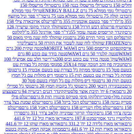
טרולי מרשמלו בננה 150 גרם
טרולי מרשמלו 150
לא 75 גרם ENERGY BALLZ
טרולי גומי ממולא
גרם
טרולי גומי ממולא מנגו 75 גרם
ד"ר פפר וניל מוקצף
 פפר בטעם אוכמניות 355 מ"ל
פרינגלס אדובאדה צילי 158
נגלס דבש חרדל 158 גרם
שוקולד קינדר מקסי שישייה 126
ריסמיס סנטה עומד 55ג'
ד"ר פפר אורגינל 355 מ"ל
קלוגס
 בוקר תירס 250 גרם
גונץ שוקולד לוח שנה מיקי מאוס 50
 את הקרח 50 גרם
צילינדר
50 גרם MORITZ WAWI
סנטה שקית 200 גרם
לנדר 50 גרם WAWI
סנטה בודד עם כובע 80 גרם
 סנטה בודד עם כובע וכיס 200גר'
ריטר חלב עם אמיצ'לי 100
 זהב חנוכה שמח 25X14 סמ
גוסי ממתק ג'ל בצורת עט
ם
גוסי ממתק ג'ל בצורת עט בטעם אבטיח 15 גרם
גוסי
ורת עט בטעם תות 15 גרם
גומי דיפ מקלות עם ג'ל חמוץ
ם
גומי דיפ מקלות עם ג'ל חמוץ בטעם פטל 30
דובאי 200 גרם
גוסי ג'ל בקבוק חמוץ 20 גרם
גוסי ג'ל סמיילי
וצר פלסטיק
קינדר דגנים רביעייה 94 גרם
צעצוע
סוכריות
לקקן סיסי סטיקס פינגווין תות 9 גרם
פרינגלס פילי
רם
פרינגלס הכל בייגל 158 גרם
פרינגלס שמנת בצל צדר
נגלס מלח וינגרייט 158 גרם
פרינגלס ראנץ' 158 גרם
פרינגלס
קיבלר קרקר שמינייה קלאב צ'דר 311 גרם
פררו
אסורטמנט 197.8 גרם
אוראו מארז וניל 12 יח' 441.6
ידה 12 יח' 331.2 גרם
אוראו מארז שוקו 12 יח' 441.6
ת 12 יח' 441.6 גרם
ממתק אבקה חמוץ- מתוק בטעם