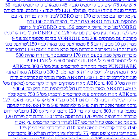
קיט קט קריסמיס סנטה 45 ג'
סמארטיס קריסמיס סנטה 50
עומד 70ג'
גונץ שוקולד LOL לוח שנה 75 גרם
בונ' זהב בצורת
תקים 170 גרם VOBRO
בונ' ירוקה בצורת עץ עם
בונ' שוק' דמויות סנטה 160 גרם
נ' שוק' גריזלי קריסמס 156 גרם VOBRO
בונ' אדומה
עץ מקרטון עם שרי 126 גרם VOBRO
בונ' בית קריסמס
 200 גרם VOBRO
10 סביבון פלסטיק צבעוני 9
טראפל בלגי מארז כסף 150ג'
טראפל בלגי
אירופה סוכריות מקל סבא בטעם מנטה 170 גרם
אירופה
סבא בטעם תות 170 גרם
מונסטר גרין זירו פחית 500
ULT
מונסטר 500 מ"ל PIPELINE
ABK
PU
לקריסמיס ידית אדומה מס' 2 300 גרם
ABK מארז מתנה
מס' 1 200 גרם
ABK מארז ממתקים לקריסמיס ידית
ABK מארז ממתקים יוקרתי לקריסמיס (מלאך) מס'
ABK מארז ממתקים גדול לקריסמיס דגם תיק מס' 4 500
קיבלר
גבינה צ'דר כתום 311 גרם
צ'יז איט קרקר גבינה צהובה 127
ולטרה תות 500 מ"ל
מונסטר 500 מ"ל ROSSI
גומי לעיסה
 גרם
בזוקה ברי 120 גרם
בזוקה מיקס 120 גרם
ג'וסי דרופ
ת טרופי 120 גרם
בזוקה טרופי 120 גרם
בזוקה פירות 120
מס כחול קריספי 107ג'
פררו רושר קריסמיס עץ אשוח
קריסמיס סנטה עומד 110ג'
הריבו דובי גומי חמוץ 175
י צ'יפס חמוץ 175ג'
בייגלה ציו מקלות תפו"א 80 גרם
בייגלה
ים 100 גרם
טרולי גומי ממולא תות 75 גרם
טרולי גומי