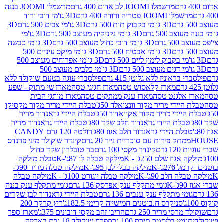
מרשמלו JOOMI לב אדום 400 גרם
מרשמלו JOOMI בננה
JOOM פטריה ורודה 400 גרם
3D גו'מי דובי ורוד
3D גו'מי בקבוק תות 500 גרם
3D גו'מי צבים 500 גרם
3D
 500 גרם
3D גו'מי נקניקיה מעוצב 500 גרם
3D גו'מי
גרם
3D גו'מי דובי כחול מעוצב 500 גרם
3D גו'מי כבשה
3D גו'מי אבטיח 500 גרם
3D גו'מי מיקס עיניים 500
3D גו'מי אפרוחים מעוצב 500
3D גו'מי כלבים מעוצב 500
ראוניז ללא גלוטן 415 גרם
פילסברי עוגה בטעם שוקולד ללא
מארז קלאסוש טסה
מארז חגיגי טסה
מארז שי מתוק - שפע
אלגנט טסה
מארז ענק ממתקים טסה
מארז מותגי הבית
ידי מריר מקור וונצואלה 50ג'
טבלת היידי מריר מקור מקסיקו
ידי מריר מקור אקוואדור 50ג'
טבלת היידי גראנדור מריר
לת היידי גראנדור חלב שקד 80ג'
טבלת היידי גראנדור מריר
ת היידי גראנדור חלב אגוז 80ג'
רולטה 120 גרם CANDY
תק פירות עם סוכריית נייר 20 גרם
קינדר שוקולד מיני פרנדס
רם
קינדר מקסי 100 גרם
בר טובלרון שקד כחול
וז שלם 250ג' - K
מילקה טבלה לו 87ג'-K
טבלת מילקה
2ג'-K
מילקה בבלי לבן 95ג'-K
מילקה טבלה מריר 90ג'-
חלב 90ג'-K
מילקה טבלה יוגורט 100ג' - K
מילקה טבלה
גומי מתקלף ענק אפרסק 136 גרם
גומי מתקלף ענק בננה
י מתקלף ענק ענבים 136 גרם
טבלת היידי גראנדור לבן שקדים
סניקרס ח.בוטנים חמישייה קרימי 182.5ג'
ריץ קרקר 200
סי מריר 250 גרם
הריבו זהב מקסי דובונים 375ג'
מארז ספר
ומי בליסטר תירס 100 גרם
פרח שוקולד 18 גרם באריזה