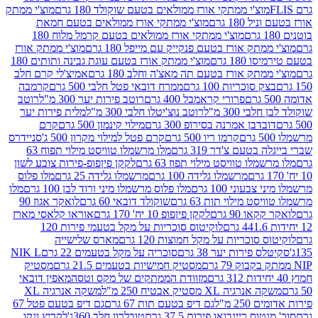
וצ'י ממתקי אורז ממולאים בטעם שוקולד 180 גרם
מוצ'י ממתק
180 גרם
מוצ'י ממתקי אורז ממולאים בטעם חמאת
מוצ'י ממתקי אורז ממולאים בטעם קרמל מלוח 180
תק אורז בטעם פנקייק עם מייפל 180 גרם
מוצ'י ממתק אורז
18 גרם
מוצ'י ממתק אורז בטעם עוגת גבינה ותותים 180
תק אורז בטעם תה מאצ'ה וחלב 180 גרם
אמיצ'לי קרם חלב
סוכריות 100 גרם
ממרח דובאי פטל חלבי 500 גרם
קרמבה
פרורי קראמבל 400 גרם
רוטב פירות יער 300 מ"ל
רוטב
 300 מ"ל
רוטב נוצ'יטלו חלבי 300 מ"ל
מלית פירות יער
דבן אמרנה בסירופ 300 גרם
מילוי קינמון 500 גרם
קרם
קרמו ריו 500 גרם
קרם פטל למילוי מקרון 500 ג'
סניידרס
טעם צ'דר 319 גרם
מלו מרשמלו טוויסט מילוי תפוח 63
לו טוויסט מילוי תפוז 63 גרם
לקקן פיןפופ-פירות צובע לשון
מרשמלו גלידה 100 גרם
מרשמלו גלידה 25 גרם
מלו פלוס
עוני 100 גרם
מלו פלוס מרשמלו מיני ורוד לבן 100 גרם
מלו
 מילוי תות 63 גרם
שוקולד דובאי 60 גרם
לואקר אגוז 90
ו 90 גרם
לקקן פיןפופ 10 יח' 170 גרם
אוראו קלאסי מארז
לוקיטוס סוכריות על מקל בטעמי פירות 120
סוכריות על מקל חמוצות 120 גרם
מארס שלישייה
פירות יער 38 גרם
סוכריה על מקל בטעמים 22 גרם
NIK L
מסטיק חמישיות בטעמים 21.5 גרם
מסטיק
מזוודת הממתקים של מקס וטסה
מאפין דובאי
יה XL מסטיק אבטיח 250 מ"ל
משקה אנרגיה XL
2 מ"ל
גם דיפ בטעם תות 67 גרם
גם דיפ בטעם פטל 67
ס ריינבואו פירות 37.5 גרם
טובלרון חלב 360ג'
לקריץ ונקו