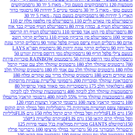
מבוקשים בטעם וניל - מארז 5 יח' 30 גרם
מבוקשים
5 יח' 30 גרם
גומי עיניים 5 יחידות 90 גרם
גומי כדור
מבוקשים בטעם בננה - מארז 5 יח' 30
ין טארט וליים 110 גרם
פרינגלס סין מלפפון מלח ים 110
חטיף פ. כמהין פירה 80 גרם
פרינגלס חטיף סטייק כבד אווז
לס סין הוט אנד ספייסי 110 גרם
פרינגלס חטיף רוז קריספי
פרינגלס סין ברביקיו סטייק 110 גרם
לייס קרקר רוטב
לייס חטיף צ'יפס סטייק פלפל שחור 90 גרם
לייס קרקר עוגת
לייס קרקר עוגת ירקות 90 גרם
חטיף תפו"א LAYS
פל חריף 90 גרם
סקיטלס גומי דרופס פירות יוגורט 50
ומי דרופס פירות 50 גרם
מנטוס RAINBOW סוכריות פירות
יס שוקולד חלב 180 גרם
טוניס שוקולד חלב עם שברי קרמל
טוניס שוקולד חלב עם אגוזי לוז 180 גרם
טוניס שוקולד חלב
 180 גרם
טוניס שוקולד מריר עם שקדים ומלח 180
וקולד וסוכריות 200 גרם
מוטי שלישיית עגבניות מרוסקות
ר חלב 175 גרם
סוכריות גומי סאוור פאץ' טרופיקל 80
וקולד חלב לובקה 400 גרם
מטבעות שוקולד לבן לובקה
ות שוקולד מריר 55% לובקה 400 גרם
גומי קראנץ' מרשמלו
י קראנץ' פיצה 100 גרם
גומי קראנץ' רצועות חמוץ 120
ס חמישיית משרוקית 75 גרם
גליליות וופל במילוי קרם קוקוס
גליליות וופל במילוי קרם קרמל מלוח 150 גרם FLIS
גליליות
קקאו 150 גרם FLIS
סניקרס שלישייה 3*50ג'
סקיטלס GIANTS סוכריות ממולאות בג'ל טעמי פירות 125
ורגר ביג 50 גרם
ריטר במילוי מרציפן 100 גרם
ריטר פרלין
ר חלב עם שברי אגוזים 100 גרם
ריטר מוס קקאו 100