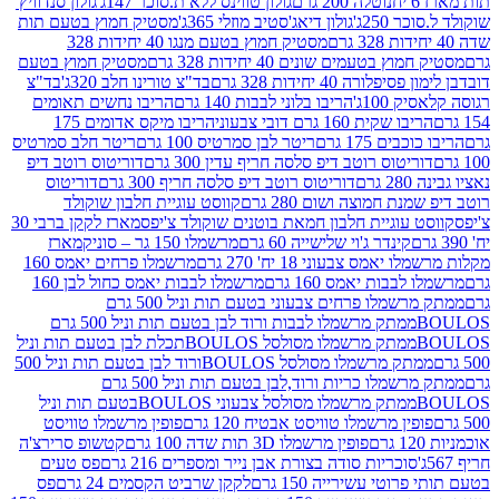
נוטלה 200 גרם
גולון טווינס ללא ת.סוכר 147ג'
גולון סנדוויץ'
250ג'
גולון דיאג'סטיב מוזלי 365ג'
מסטיק חמוץ בטעם תות
מסטיק חמוץ בטעם מנגו 40 יחידות 328
 בטעמים שונים 40 יחידות 328 גרם
מסטיק חמוץ בטעם
רה 40 יחידות 328 גרם
בד"צ טורינו חלב 320ג'
בד"צ
100ג'
הריבו בלוני לבבות 140 גרם
הריבו נחשים תאומים
שקית 160 גרם דובי צבעוני
הריבו מיקס אדומים 175
ים 175 גרם
ריטר לבן סמרטיס 100 גרם
ריטר חלב סמרטיס
יטוס רוטב דיפ סלסה חריף עדין 300 גרם
דוריטוס רוטב דיפ
ם
דוריטוס רוטב דיפ סלסה חריף 300 גרם
דוריטוס
ת חמוצה ושום 280 גרם
קווסט עוגיית חלבון שוקולד
 עוגיית חלבון חמאת בוטנים שוקולד צ'יפס
מארז לקקן ברבי 30
קינדר ג'וי שלישייה 60 גרם
מרשמלו 150 גר – סוניק
מארז
מס צבעוני 18 יח' 270 גרם
מרשמלו פרחים יאמס 160
בבות יאמס 160 גרם
מרשמלו לבבות יאמס כחול לבן 160
ממתק מרשמלו פרחים צבעוני בטעם תות וניל 500 גרם
ממתק מרשמלו לבבות ורוד לבן בטעם תות וניל 500 גרם
ממתק מרשמלו מסולסל BOULOSתכלת לבן בטעם תות וניל
ממתק מרשמלו מסולסל BOULOSורוד לבן בטעם תות וניל 500
ממתק מרשמלו כריות ורוד,לבן בטעם תות וניל 500 גרם
ממתק מרשמלו מסולסל צבעוני BOULOSבטעם תות וניל
ין מרשמלו טוויסט אבטיח 120 גרם
פופין מרשמלו טוויסט
פופין מרשמלו 3D תות שדה 100 גרם
קטשופ סרירצ'ה
סוכריות סודה בצורת אבן נייר ומספרים 216 גרם
פס טעים
טי עשירייה 150 גרם
לקקן שרביט הקסמים 24 גרם
פס