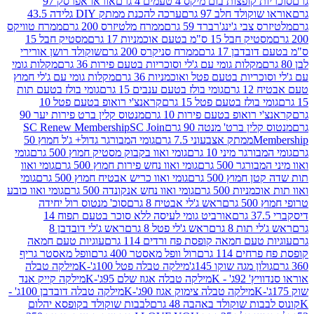
פצות בום מיקס 4 טעמים 4 גרם
אוראו אפרסק 97
ולד חלב 97 גרם
ערכה להכנת ממתק DIY גלידה 43.5
בי ג'ינג'רברד 59 גרם
ממרח מלטיזרס 200 גרם
ממרח טוויקס
בל 15 ס"מ בטעם אוכמניות 17 גרם
מסטיק חבל 15
בן 17 גרם
ממרח סניקרס 200 גרם
שוקולד רושן אורירי
מקלות גומי עם ג'לי וסוכריות בטעם פירות 36 גרם
מקלות גומי
ריות בטעם פטל ואוכמניות 36 גרם
מקלות גומי עם ג'לי חמוץ
רם
גומי בולז בטעם ענבים 15 גרם
גומי בולז בטעם תות
בולז בטעם פטל 15 גרם
קראנצ'י רואופ בטעם פטל 10
רואופ בטעם פירות 10 גרם
מנטוס קלין ברט פירות יער 90
ין ברט' מנטה 90 גרם
SC Join
SC Renew Membership
M
ממתק אצבעוני 7.5 גרם
גומי המבורגר גדול+ ג'ל חמוץ 50
גר מיני 10 גרם
גומי ואוו בקבוק מסטיק חמוץ 500 גרם
גומי
גר 500 גרם
גומי ואוו נחש פירות חמוץ 500 גרם
גומי ואוו
מוץ 500 גרם
גומי ואוו כריש אבטיח חמוץ 500 גרם
גומי
ות 500 גרם
גומי ואוו נחש אנקונדה 500 גרם
גומי ואוו כובע
רם
ראש ג'לי אבטיח 8 גרם
סוכ' מנטוס רול יחידה
אורביט גומי לעיסה ללא סוכר בטעם תפוח 14
תות 8 גרם
ראש ג'לי פטל 8 גרם
ראש ג'לי דובדבן 8
עם חמאה קופסת פח ורדים 114 גרם
עוגיות טעם חמאה
 114 גרם
רול וופל מאסטר 400 גרם
וופל מאסטר גריף
ון מגה שוקו 145ג'
מילקה טבלה פטל 100ג'-K
מילקה טבלה
ג' - K
מילקה טבלה אגוז שלם 95ג'-K
מילקה קייק אנד
מילקה טבלה צימוק אגוז 90ג'-K
מילקה טבלה דובדבן 100ג' -
ת שוקולד באהבה 48 גרם
לבבות שוקולד בקופסא יהלום