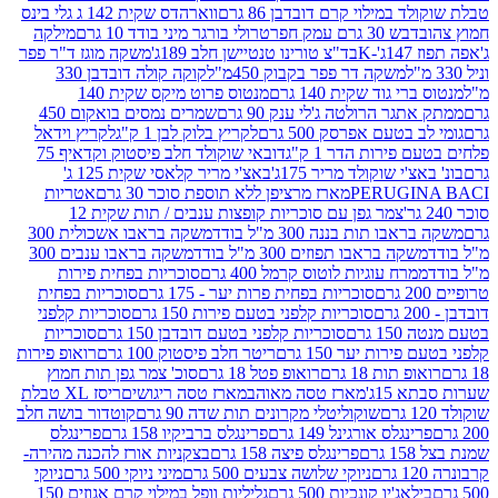
במילוי קרם דובדבן 86 גרם
ווארהדס שקית 142 ג גלי בינס
בש 30 גרם עמק חפר
טרולי בורגר מיני בודד 10 גרם
מילקה
K
בד"צ טורינו טנטיישן חלב 189ג'
משקה מוגז ד"ר פפר
משקה דר פפר בקבוק 450מ"ל
קוקה קולה דובדבן 330
 גוד שקית 140 גרם
מנטוס פרוט מיקס שקית 140
ר הרולטה ג'לי ענק 90 גרם
שמרים נמסים בואקום 450
בטעם אפרסק 500 גרם
לקריץ בלוק לבן 1 ק"ג
לקריץ וידאל
ירות הדר 1 ק"ג
דובאי שוקולד חלב פיסטוק וקדאיף 75
י שוקולד מריר 175ג'
באצ'י מריר קלאסי שקית 125 ג'
PERUGI
מארז מרציפן ללא תוספת סוכר 30 גרם
אטריות
צמר גפן עם סוכריות קופצות ענבים / תות שקית 12
 תות בננה 300 מ"ל בודד
משקה בראבו אשכולית 300
ה בראבו תפוזים 300 מ"ל בודד
משקה בראבו ענבים 300
רח עוגיות לוטוס קרמל 400 גרם
סוכריות בפחית פירות
סוכריות בפחית פרות יער - 175 גרם
סוכריות בפחית
סוכריות קלפני בטעם פירות 150 גרם
סוכריות קלפני
גרם
סוכריות קלפני בטעם דובדבן 150 גרם
סוכריות
רות יער 150 גרם
ריטר חלב פיסטוק 100 גרם
רואופ פירות
תות 18 גרם
רואופ פטל 18 גרם
סוכ' צמר גפן תות חמוץ
1ג'
מארז טסה מאוהב
מארז טסה ריגושים
ריסז XL טבלת
שוקוליטלי מקרונים תות שדה 90 גרם
קוטדור בושה חלב
גלס אורגינל 149 גרם
פרינגלס ברביקיו 158 גרם
פרינגלס
פרינגלס פיצה 158 גרם
בצקניות אורז להכנה מהירה-
ניוקי שלושה צבעים 500 גרם
מיני ניוקי 500 גרם
ניוקי
ג'יו קונכיות 500 גרם
גליליות וופל במילוי קרם אגוזים 150