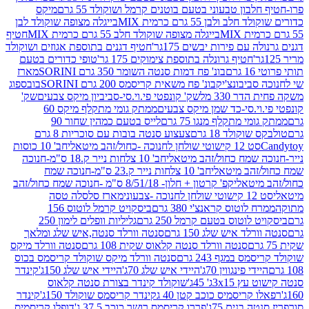
בון טבעוני בטעם בוטנים קרמל ושוקולד 55 גרם
מיקס
 ולבן 55 גרם כרמית MIX
בייגלה מצופה שוקולד לבן
בייגלה מצופה שוקולד חלב 55 גרם כרמית MIX
חטיף
עם פירות יבשים 175גר'
חטיף דגנים בתוספת אגוזים ושוקולד
חטיף גרונלה בתוספת צימוקים 175 גר'
טופי כדורים בטעם
ם
בונ' פח דמות סנטה השומר 350 גרם SORINI
מארז
ביבונצ'יק
בונ' פח משאית קריסמס 200 גרם SORINI
בובספוג
 330 מל
שק' קונפטי פי.וי.סי-סביביון מיקס צבעים
שק'
וי.סי-כד שמן מיקס צבעים
ממתק גומי מתקלף מיקס 60
י מתקלף מנגו 75 גרם
לייס בטעם כמהין שחור 90
קולד 18 גרם
צעצוע סנטה בובות עם סוכריות 8 גרם
1 קישוטי שולחן לחנוכה -כחול/זהב מיטאלי
חב' 10 כוסות
 שמח כחול/זהב מיטאלי
חב' 10 צלחות נייר ק.18 ס"מ-חנוכה
הב מיטאלי
חב' 10 צלחות נייר ק.23 ס"מ-חנוכה שמח
יטאלי
קפ' קרטון + חלון- 8/51/18 ס"מ -חנוכה שמח כחול/זהב
עוני
מארז סלסלה טסה
לוטוס קראנצ'י 380 גרם
ביסקויט קרמל לוטוס 156
לוטוס בטעם קרמל 250 גרם
גליליות וופלים לימון 250
ד איש שלג 150 גרם
סנטה וורלד סנטה,איש שלג ומלאך
סנטה וורלד סנטה קלאוס שקית 108 גרם
סנטה וורלד מיקס
 במגף 243 גרם
סנטה וורלד מיקס שוקולד קריסמס בכוס
י פינגווין 70ג'
היידי איש שלג 70ג'
היידי איש שלג 150ג'
קינדר
3xג' 45ג'
שוקולד קינדר בצורת סנטה קלאוס
קריסמיס כוכב קטן 40 ג
קינדר קריסמס שוקולד 150ג'
קינדר
בנים 75ג'
פררו קריסמס רושר כוכב 37.5 ג'
דופלו קריסמיס