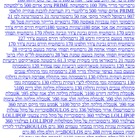
 100 גרם
משקה PRIME צהוב אדום 500 מ"ל
משקה
הנגרי ג'ק תערובת להכנת פנקייק קלאסי
ל לואקר מקסי אגוז 50 גרם
טורטינה 21 גרם
טורטינה לבן 21
 עגבניות פאסטה 700 גרם
אייס ברייקר סוכריות פטל 36
מ אנד אמס 180ג'
עוגיות באונטי 180ג'
חטיף תירס חריף צ'דר
חטיף תירס גבינת צ'דר וגבינה כחולה 170 גרם
חטיף תפוחי
ביקיו ודבש 28 גרם
מקלוני תירס בטעם צ'דר 227
 גבינת צ'דר חלפינו 170 גרם
חטיף תירס גבינת צ'דר 170
חי אדמה 28 גרם
חטיף תפוחי אדמה בטעם ברביקיו 28
וחי אדמה בטעם שמנת בצל 28 גרם
מנטוס לל"ס קלין ברט'
אוראו מיני בשקית שוקו 61.3 גרם
טונה סטארקיסט רביעיות
טונה סטארקיסט רביעיות שמן צמחי* 120 גרם
ממתק
יפוי שוקולד מריר 238 גרם
ממתק גומי מתקלף ענבים
דולה) 130 גרם
ממתק גומי מתקלף אפרסק (שקית גדולה)
ק גומי מתקלף ליצ'י (שקית גדולה) 130 גרם
ממתק גומי
(שקית גדולה) 130 גרם
טבלת מילקה חלב דיים 100ג'
דיזרט 100ג' K
טבלת מילקה חלב אגוז שלם 95ג' K
טבלת
K
טבלת מילקה חלב אגוז 90ג' K
טבלת מילקה חלב צימוק
טבלת מילקה חלב קרמל 100ג' K
מגש גומי מיקס תנתה 360
 מסולסל 336 גרם BOULOS
סוכריות על מקל עגולות
 גרם
סוכריות על מקל בורג צבעוני LOLLIPOP
סוכריות על מקל מסולסלות LOLLIPOP בצילנדר 360
ות מקרון במבחר טעמים 300 גרם BOULOS
צילנדר לקריץ
28 גרם BOULOS
בייק רולס מלח 80 גרם