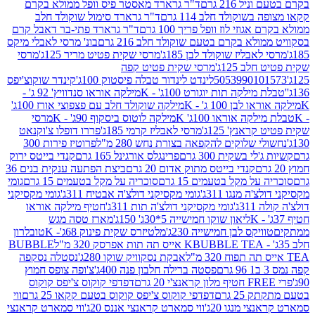
 216 גרם
ד"ר גרארד מאסטר פיס וופל ממולא בקרם
שוקולד חלב 114 גרם
ד"ר גרארד סימול שוקולד חלב
וזי לוז וופל פריך 100 גרם
ד"ר גרארד פתי-בר דאבל קרם
לא בקרם בטעם שוקולד חלב 216 גרם
בונ' מרסי לאבלי מיקס
בליז שוקולד לבן 185ג'
מרסי שקית פטיט מריר 125ג'
מרסי
ב 125ג'
מרסי שקית פטיט קפה
505399010
לינדט לינדור טבלה פיסטוק 100ג'
קינדר שוקוצ'יפס
ילקה תות יוגורט 100ג' - K
מילקה אוראו סנדוויץ' 92 ג' -
בן 100 ג' - K
מילקה שוקולד חלב עם פצפוצי אורז 100ג'
ה אוראו 100ג' K
מילקה לוטוס ביסקוף 90ג' - K
מרסי
אנץ' 125ג'
מרסי לאבליז קרמי 185ג'
פררו דופלו צ'וקנאט
 שלוקים להקפאה בצורת נחש 280 מ"ל
פרוטיז פירות 300
י בשקית 300 גרם
פרינגלס אורגינל 165 גרם
קנדי בייטס ירוק
קנדי בייטס מתוק אדום 20 גרם
ביצת הפתעה ענקית בנים 36
ל מקל בטעמים 15 גרם
סוכריה על מקל בטעמים 15 גרם
גומי
 מנגו 311ג'
גומי מקסיקני דולצ'ה אבטיח 311ג'
גומי מקסיקני
ג'
גומי מקסיקני דולצ'ה תות 311ג'
חטיף מילקה אוראו
ליאון שוקו חמישייה 5*30ג' 150ג'
מארז טסה מגש
יקס לבן חמישייה 230ג'
מלטיזרס שקית פינוק 68ג'- K
טובלרון
BUBBLE TEA אייס תה תות אפרסק 320 מ"ל
BUBBLE
אבקת נסקוויק שוקו 280ג'
נסטלה נסקפה
פסטה ברילה חלבון פנה 400ג'
צ'ופה צופס חמוץ
דפדפי קוקוס צ'יפס קוקוס
2 גרם
דפדפי קוקוס צ'יפס קוקוס בטעם קקאו 25 גרם
ווי
 מנגו 20ג'
ווי סמארט קראנצי אננס 20ג'
ווי סמארט קראנצי