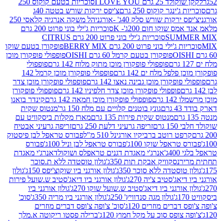
2 גרם I LOVE YOU
סוכריות בטעם קוקוס 250
ינגר קוקוס 250 גרם
צ'יפס ירקות שורש בטטה 40ג
רקות שורש סלק 40ג' -אורגני
הל משקה אנרגיה קלאסי 250
 שוקו חום 200ג'- K
סוכריות ג'ילי בוני פרוט 200 גרם
SUM
סוכריות ג'ילי בוני פרוט 200 גרם CITRUS
ילי בוני פרוט 200 גרם BERRY MIX
פופקורן בטעם שוקו
פופקורן בטעם קרמל 60 גרם OISHI
פופפולי פופקורן מוכן
פופפולי פופקורן מוכן מתוק מלוח 142 גרם
פופפולי
פלפל מלח ים 142 גרם
פופפולי פופקורן מוכן קרמל 142
ופקורן מוכן גבינה נאצו 142 גרם
פופפולי פופקורן מוכן צדר
פופפולי פופקורן מוכן צדר חלפיניו 142 גרם
פופפולי פופקורן
גרם
פופפולי פופקורן מוכן חמאה 142 גרם
קינדר בואנו
ם
גונץ בוטנים קלויים עם מלח 150 גר'
מנטוס שקית
מנטוס שקית פירות 135 גרם
מארז מקלות ביסקוויט עם
גרם
זריפה גרעיני דלעת 250 גרם
זריפה גרעיני אבטיח
ט רוטב ברביקיו אורגינל 510 מ"ל
פבורס טראפל לבן פיסטוק
טראפל שוקו 100ג'
פבורס טראפל לבן וניל 100ג'
פבורס
ג'
אנרג'י מאגדת דגנים טראפלס ושוקולד
אנרג'י מאגדת
ר
נסקוויק אבקת תות 350ג'
גולון טוסטדה ללא ת.סוכר
וסטדה ללא סוכר 350ג'
גולון אורגני ביו שוקוצ'יפס 150ג'
גולון
אג'סטיב צ'יה 270ג'
גולון אורגני ביו דיאג'סטיב ש.שועל פירות
אורגני ביו דיאג'סטיב ש.שועל שוקו 270ג'
גולון אורגני ביו
גולון מגה סנדוויץ' 250ג'
גולון אורגני ביו מריה 350ג'
סוכ'
ברים מוזרים 120ג'
סוכ' צ'ופה צ'ופס דברים מוזרים
צופס סוכ על מקל חמוץ 120ג'
ברילה פסטו ריקוטה א.מלך