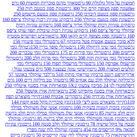
 גולגולת 90 גרם
סאוור מדנס סוכריות חמוצות 60 גרם
 מצופה קרם וניל 300 גרם
עוגת ספוג בטעם תות 250
 בטעם דובדבן 250 גרם
עוגת ספוג בטעם מישמש 250
ג בטעם שוקולד 250 גרם
קינג עוגיות רכות שוקולד צ'יפס 160
יות רכות שוקולד מריר צ'יפס 160 גרם
קינג עוגיות רכות
'יפס 160 גרם
קינג עוגיות רכות שיבולת תפוז שוקו צ'יפס
ה ספוג מצופה קרם קקאו 300 גרם
אורביט רפרשרס מסטיק
עם אבטיח פטל בקבוקון 67 גרם
טרולי גומי פינגווין 150
י שיני דרקולה 150 גרם
טרולי סופר בריין 150ג'
טרולי גומי
טרולי גומי פירות ים 175 גרם
טרולי גומי עכברים 200
י נשיקות תות 200 גרם
טרולי גומי פרות חלב 200 גרם
טרולי
150 גרם
טרולי מרשמלו תפוח 150 גרם
טרולי גומי
200 גרם
קישוטי עוגה בצנצנת 500 גרם צבעוני עגול /
טב ברבקיו טריאקי מתוק 510 מ"ל
בר שוקולד באונטי 57
ולד חלב עם אגוזים 90 גרם
שוק' טב מילקה דיים 100 גרם
יבון צבעוני 5X2 סמ
ארוחת אורז בסגנון איטלקי 250
ז בסגנון מקסיקני 250 גרם
ארוחת אורז אושפלו 250
ז מג'דרה 250 גרם
הריבו אבטיח 160ג'
היידי מוצארט תפוז
וצארט נוגט ליצ'י 119ג'
גונץ סוכריית מקל סבא קשת 144
ת קטנות בשקית 100 גרם
גונץ אנשי שלג משוקולד במילוי
85 גרם
גונץ אנשי שלג משוקולד במילוי קרם חלב ברשת
 סנטה משוקולד במילוי קרם חלב ברשת 85 גרם
גונץ שוקולד
שישיה 78 גרם
גונץ שוקולד חלב סנטה 100 גרם
גונץ עוגיות
גונץ שוקולד לוח שנה מפרץ
גרם
גונץ שוקולד לוח שנה קריסמיס 50 גרם
גונץ מיקס