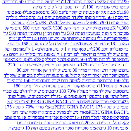
לפאי גראהם קרקר 170ג'
גומי וידאל תות סוכר 500 גר'
ברילה
לימון 190ג'
ברילה פסטו בזיליקום מוצרלה
ג'לו-פאנטונה שוקולד צ'יפס 500 גרם
סאנטאנג'לו-פאנטונה
דיי ביסתן קלינדר בטעמים שונים 251 גרם
טבלת מילקה
K
טבלת מילקה טריולד 280ג' K
שוק' מילקה אוראו
לת מילקה שוקו אנד קקס 300ג' K
גומי תנתה 500 גרם מיקס
 תות בננה
גומי תנתה 500 גר' תות חמוץ גדול
גומי תנתה 500 גר'
יות ג'לי עטופות שמחות
ראש משוגע תות 40 גרם
לקקני מיני
פרינגלס פלפל הבאנרס 158 גרם
שוק'
 200ג'
דג כסף פרווה 1 ק"ג
דג זהב חלבי- 1 ק"ג
cremo וופל
 מריר בודד
אורז לבן דביק 1 ק"ג
אצות נורי סילוור 10 דפים 25
נת סחלב 500 גרם
נסטלה קורנפלקס ללא גלוטן 375ג'
אנטון
וי בייליס 175 גרם
אנטון ברג מרציפן משמש בברנדי 220
שן אורירי מריר 80 גרם
שוקולד רושן אורירי חלב 80
ושן אורירי לבן קרמל 80 גרם
עוגיות מילקה ביסקוויט שוקולד
מארז סוכריות לעיסה תות שדה ודומדמניות 150 גרם
היידי
1ג'
טוניס שוקולד חלב עם עוגיות שוקולד צ'יפס 180
לד מריר מעולה 70% 180 גרם
טוניס שוקולד חלב עם שברי
גולון דיאג'סטיב 250ג'
גולון דיאג'סטיב ש.שועל שוק'
 קפה שקית 125 ג' PERUGINA BACI
באצ'י מיקס 3
PERUGINA
באצ'י מריר 70% קופסה 175
מארז משולב מתוק טסה
מארז טסה שובי דובי
קן רולר תות 20 גרם
יאמס אבן נייר ומספריים 18 גרם
יאמס
עם פטל 20 גרם
יאמס סוכריות סוכר חמוצות בטעם
יאמס סוכריות סוכר חמוצות בטעם תות 10 גרם
ביצת