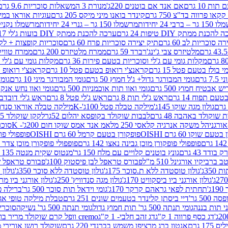
ת 10 גרם
אם אנד אם בוטנים 220ג'
מנורת 3 המשאלות סוכריות 9.6 גרם
קינדר בואנו מיני מיקס 205 גרם
עוגיות אוראו במילוי 
– ברבי 24 יחידות
מרשמלו 150 גר – גנרי 24 יחידות
מרשמלו נקניקייה 0
להכנת ממתק DIY טיפות 24 גרם
ערכה להכנת ממתק DIY בועות ג'לי 17 גרם
 סוכריות לב 60 גרם
תיק יצירה סוכריות פרח 60 גרם
סוכריות קופצות + לקקן - 
מלטיזרס צבי ג'ינג'רברד 59 גרם
ממרח מלטיזרס 200 גרם
ממרח טוויקס 200
מקלות גומי עם ג'לי וסוכריות בטעם פירות 36 גרם
מקלות גומי עם ג'לי וס
י בולז בטעם פטל 15 גרם
קראנצ'י רואופ בטעם פטל 10 גרם
קראנצ'י רואופ בטע
גרם
גומי המבורגר גדול+ ג'ל חמוץ 50 גרם
גומי המבורגר מיני 10 גרם
גומי
ש אבטיח חמוץ 500 גרם
גומי ואוו תות אוכמניות 500 גרם
גומי ואוו נחש אנקונדה 0
 תפוח 14 גרם
ראש ג'לי תות 8 גרם
ראש ג'לי פטל 8 גרם
ראש ג'לי דובדבן 8 גר
גולון מגה שוקו 145ג'
מילקה טבלה פטל 100ג'-K
מילקה טבלה אוראו סנדוויץ' 92ג
שוקולד באהבה 48 גרם
לבבות שוקולד בקופסא יהלום 52גר
לקקן שוקולד 25 גרם I LOVE YOU
הל משקה אנרגיה קלאסי 250 מל
אמ אנד אמס שוקו חום 200ג'- K
סוכריות 
עם שוקו 60 גרם OISHI
פופקורן בטעם קרמל 60 גרם OISHI
פופפולי פופקו
פופפולי פופקורן מוכן גבינה נאצו 142 גרם
פופפולי פופקורן מוכן צדר לבן 142
ודד 43 גרם
גונץ בוטנים קלויים עם מלח 150 גר'
מנטוס שקית מנטה 135 גרם
רביקיו אורגינל 510 מ"ל
פבורס טראפל לבן פיסטוק 100ג'
פבורס טראפל שוקו 
35ג'
גולון טוסטדה ללא ת.סוכר 175ג'
גולון טוסטדה ללא סוכר 350ג'
גולון א
גולון אורגני ביו ביסקוויט 170ג'
גולון מגה סנדוויץ' 250ג'
גולון אורגני ביו מריה 50
'
תחתית לפאי גראהם קרקר 170ג'
גומי וידאל תות סוכר 500 גר'
ברילה פסט
50 גר'
דיי ביסתן קלינדר בטעמים שונים 251 גרם
טבלת מילקה טופי אגוזים 00
גומי תנתה 500 גר' תות חמוץ גדול
גומי תנתה 500 גר' נשיקה
סוכרי
דג כסף פרווה 1 ק"ג
דג זהב חלבי- 1 ק"ג
cremo וופל קרם שוקולד מריר בודד
1 גרם
אנטון ברג מרציפן משמש בברנדי 220 גרם
שוקולד רושן אורירי מריר 