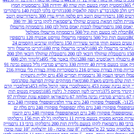
ג'
מסטיק חמוץ בטעם תות שדה 40 יחידות 328 גרם
מסטיק חמוץ
 חלב 320ג'
בד"צ רגוסה קלאסיק 100ג'
הריבו בלוני לבבות 140 גרם
הריבו
100 גרם
דוריטוס רוטב דיפ סלסה חריף עדין 300 גרם
דוריטוס רוטב
וגיית חלבון חמאת בוטנים שוקולד צ'יפס
מארז לקקן ברבי 30 יח' 390
160 גרם
מרשמלו לבבות יאמס כחול לבן 160 גרם
ממתק מרשמלו
ממתק מרשמלו מסולסל
פופין מרשמלו טוויסט אבטיח 120 גרם
פופין
טעים בטעם תותי פרוטי עשירייה 150 גרם
לקקן שרביט הקסמים 24
לארבי מרשמלו לב 180ג'
לארבי מרשמלו פרח 180ג'
הריבו מרשמלו ורוד
טבלת שוקולד דובאי לבן 200 גרם
טבלת שוקולד דובאי חלב 200
גולון דיאג'סטיב תפוז 280ג'
גולון באטר פליי 495ג'
לינדור חלב 600
גוגו בטעם פירות 40 יחידות 330 גרם
ריצ סנדביץ גליל בטעם גבינה 91
ריות סודה בצורת טטריס 216 גרם
סוכריות סודה בצורת כלי עבודה 216
לו חטיפי העמק 30 גרם
ממרח תמרים 450 גרם קליית גת
שקית
תות שלם מיובש מאצ'ה 60ג'
מארז ממתקים שקית הפתעה טסה
ג'מבו
קרם גבינת שמנת 453 גרם
פילסברי ציפוי קרמל מלוח 453ג'
פילסברי קרם
קינדר מיקס 375ג'
הריבו לשון תוססת ל. ג'לטין 185ג'
מסטיק מנטוס תות
ם
ריצ סנדביץ גבינה מלוחה 67 גרם
אוראו קופסא עוגת יומולדת 97
פופפולי פופקורן 240 גרם צדר חלפיניו
פופפולי פופקורן 240 גרם
פופפולי פופקורן 240 גרם מלח ים
פופפולי פופקורן 240 גרם מלח ים
פופפולי פופקורן 240 גרם חמאה
פופפולי פופקורן 240 גרם קינמון
ות סבתא מסטיק בטעם פירות 11 גרם
לקקן ג'ל לב תות 156 גרם
לקקן
מארז לקקן בטעם גלידת תות 200 גרם
לקקן ברבי 13 גרם
מייק
פלסטיק טבעי 22 ס"מ
צלחת "8 שנה טובה - 10 יח'
צלחת "10 שנה טובה