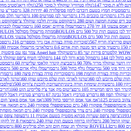
ינס ללא ת.סוכר 147ג'
גולון סנדוויץ' שוקולד ל.סוכר 250ג'
גולון דיאג'סטיב מוזלי 365
מסטיק חמוץ בטעם דובדבן לימון פסיפלורה 40 יחידות 328 גרם
בד"צ טורינו
 גרם
הריבו כוכבים 175 גרם
ריטר לבן סמרטיס 100 גרם
ריטר חלב סמרטיס 
 דיפ שמנת חמוצה ושום 280 גרם
קווסט עוגיית חלבון שוקולד צ'יפס
קווסט ע
וני 18 יח' 270 גרם
מרשמלו פרחים יאמס 160 גרם
מרשמלו לבבות יאמס 
טעם תות וניל 500 גרם BOULOS
ממתק מרשמלו מסולסל BOULOSתכלת לבן בטעם תות וניל 500 גרם
וניל 500 גרם BOULOS
ממתק מרשמלו מסולסל צבעוני BOULOSבטעם תות וניל 500 גרם
ופ סרירצ'ה חריף 567ג'
סוכריות סודה בצורת אבן נייר ומספרים 216 גרם
פס 
ם
עיד פרש דפי מנטה תות אדום 0.6 גרם
לארבי מרשמלו אבטיח 180ג'
לסטרס פירות יער 85 גרם
שוקולד Angel hair צמר גפן עם פיסטוק 150 גרם
כחול לבן 144 גרם
מקל סבא ורוד לבן 144 גרם
קלבי חטיף צ'יפס שוקולד 40 גרם
ושר שוקולד מריר 70% 90 גרם
ביצת קינדר קלאסי שלישייה 60 גרם
מסטיק א
ורוד פיני 500 ג
מרשמלו גולף כחול 500 גרם
מרשמלו גולף אדום 500 גרם
סוכ
כריות סודה בצורת חותמת 198 גרם
סוכריות סודה בצורת פיצה 180 גרם
מרשמ
ת שלם מיובש לבן 60ג'
טרנד לארבי תות שלם מיובש שוקו 60ג'
טרנד לארבי 
1 גרם
שקית שימחת תורה בינונית
תערובת להכנת צ'ורוס 500ג'
פילסברי 
ינדר הפי היפו חמישייה 105 גרם
צ'יטוס מק אנד צ'יז פליימינג הוט 160ג'
הריבו 
קולד תפוז 88 גרם
ריצ סנדביץ דאבל גבינה 67 גרם
ריצ סנדביץ דאבל לימון 67 גר
ב בוטנים 125ג'
אמ אנד אמס קריספי כחול 309ג'
אמ אנד אמס פאוצ' חום 125ג'- K
פופפולי פופקורן 240 גרם טבעי
פופפולי פופקורן 240 גרם חמאה אורגני
פופפולי פופקורן 240 גרם צדר צהוב
פופפולי פופקורן 240 גרם חמאה מופחת שומן
צ'ופה צ'ופס שערות סבתא מסטיק בטעם אבטיח 11 גרם
צופה צופס שער
 קרמל 200 גרם
לקקן ברווזון בטעם תות שדה 240 גרם
מארז 8 יח' לקקן ברבי 80 גרם
ROVELLI שוקולד חג שמח חום זהב חלב פרלינים 800 גרם
שופר 