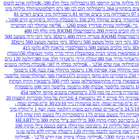
 מילקה ארנב קריספי 95 גרם
מילקה בבלי חלב 90ג'-K
מילקה ארנב לוטוס
ביסקוויט 264 גרם
מילקה חום לבן 90 גרם דיפלומט
שוקולד מילקה מיני
ם
מילקה מיני ביצים אוראו 81 גרם
מילקה מיני ביצים דאיים 81
קוטדור ביצים שוקולד חלב 350 גרם
טבלת מילקה ביסקוויט קרם 100ג' -
מילקה עוגיות סנדוויץ' פאוס 260ג' - K
ליאון שוקולד לבן חמישייה
 קוביס כרמית 200 גרם
מרשמלו JOOMI מיני גולף לבן 400
מרשמלו JOOMI פטריה ורודה 400 גרם
3D גו'מי דובי ורוד מעוצב 500
3D גו'מי דובי כחול מעוצב 500 גרם
3D גו'מי כבשה מעוצב 500 גרם
3D
3D גו'מי כלבים מעוצב 500 גרם
פילסברי בראוניז ללא גלוטן 415
 טסה
מארז מותגי הבית טסה
טבלת היידי מריר מקור וונצואלה 50ג'
טבלת
אנדור מריר אגוז 80ג'
טבלת היידי גראנדור חלב אגוז 80ג'
רולטה 120 גרם
מילקה אגוז שלם 250ג' - K
מילקה טבלה לו 87ג'-K
טבלת מילקה בוטנים
גומי מתקלף ענק אפרסק 136 גרם
גומי מתקלף ענק בננה 136 גרם
גומי
רם
הריבו זהב מקסי דובונים 375ג'
מארז ספר ושוקולדים
גומי בליסטר
גים
מארז סירת מתוקטסה
סילאן טבעי לחיץ 500 גרם
מארז התיק המתוק
גומי בליסטר אבטיח 100 גרם
גומי בליסטר דובי 100 גרם
ממרח
פיטורת פירות בון ממן 370 גרם
חמאת בוטנים סקיפי קלאסי 454
נייה ג'לי פורים * 25 גרם
מארז 4 סוכריות על מקל וסוכריות קופצות 20
שקית נייר 30/23/10 ס"מ-פורים שמח -
גומי בננה קצף 1 ק"ג
קליק מיני
כריות ג'לי בטעם ענבים 175 גרם
סוכריות ג'לי בטעם תות שדה 175
רוטב חמוץ מתוק 300 מ"ל
רוטב צ'ילי מתוק 300 מ"ל
HEART
קס וופל גליליות 22 גרם
ג'מבו טורטילה צ'יפס בטעם צ'ילי מתוק 100
ק ראמן פיקנטי להכנה מהירה 120 גרם
גולון שרקיז ללא גלוטן טו-גו
וגת גבינה 300ג'-K
מילקה טבלה צימוק אגוז חדש 270ג' - K
מילקה