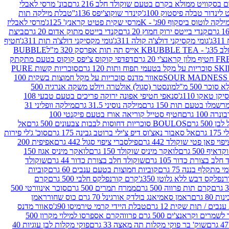
סקוויט ממולא בקרם בטעם שוקולד חלב 216 גרם
בונ' מרסי לאבלי
 לינדור טבלה פיסטוק 100ג'
קינדר שוקוצ'יפס 136ג'
'טבלת מילקה תות
ילקה לוטוס ביסקוף 90ג' - K
מרסי שקית פטיט קראנץ' 125ג'
מרסי לאבליז
קנדי בייטס ירוק חמוץ 20 גרם
קנדי בייטס מתוק אדום 20 גרם
ביצת
'
גומי מקסיקני דולצ'ה קולה 311ג'
גומי מקסיקני דולצ'ה תות 311ג'
חטיף
' - K
BUBBLE TEA אייס תה תות אפרסק 320 מ"ל
BUBBLE
דפדפי קוקוס צ'יפס קוקוס בטעם מתקתק
ח ותות 120 גרם
סוכריות קשות PURE
סאוור מדנס סוכריות על מקל חמוצות בשקית 100
 500 מ"ל
מונסטר (סגול) אולטרה ויולט משקה אנרגיה 500
ן טאקו 110ג'
סנאפי חטיפי אפונה ירוקה פריכים בטעם טבעי 108
מלו בטעם תות 150 גרם
מילקה נוסיני 31.5 גרם
מילקה וופליני 31
100 גרם
חטיף סטייל קוריאה אורז בטעם פיקנטי 100
BOULOS סוכריות דחוסות לבבות צבעונים 500 גרם
אל
רם
אל סאבור נאצ'וס דיפ צ'ילי ברוטב גבינה 175 גרם
סוכ' ג'לי פירות
י פאן פטי שוקולד 442 גרם
פילסברי ציפוי סגול 442 גרם
אפיפית 200
 500 גרם
לואקר מיניס שוקולד 150 גרם
לואקר מיניס אגוז 150
לב בצורת כדור 105 גרם
שוקולד חלב בצורת כדור 44 גרם
שוקולד
מי מתקלף בננה 75 גרם
קוביות חמוצות בטעם ענבים 60 גרם
קוביות
פלקס דבש ללא גלוטן 350ג'
קרם קורנפלקס חלבי 500 גרם
קרם
קרם תות פרווה 500 גרם
ממרח תמרים 500 גרם
סוכר אינוורטי 500
ראמן סאמיאנג בולדק אורגינל 70 גרם כוס שחור
ראמן
ים / תות שקית 12 גרם
טבלת היידי קרמי טירמיסו 90ג'
סאוור מדנס
ים וקראנצ'ים 500 גרם פרווה
קרם אספרסו למילוי מקרון 500
שוק' בר פוקי מקלות תה מאצה 33 גרם
פוקי מקלות לבן עוגיות 40