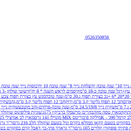
0526350858
שנה טובה יח'
צלחת נייר 8" שנה טובה 10 יח'
כוסות נייר שנה טובה 10 יח'
+רגל שנה טובה כ-18 ס"מ
קיסמים לראש השנה * 8 יח'
קישוטי שולחן -3 עיצובים 12 יח
ובה
מגש עץ בצורת תפוח צבע זהב 29/26
חב' 12 תפוח גליטר ק.3 ס"מ-ירוק
חב' 12 תפוח גליטר ק.3 ס"מ-זהב
שקית נייר 38.5/31.5/11 ס"מ
שקית נייר 24.5/19/8 ס"מ-שנה טובה-פרחים-זהב מוטבע
שקית נייר 30/23/10 ס"מ-שנה טובה-פרחים-זהב מוטבע
תוקה
מארז טסה מוזהב
הריבו מרשמלו ברביקיו 175ג'
עוגיות פיליפינוס שוקולד חלב 0
ל 90ג' - K
מילקה פיבוריטס MIX מונדלז 141 גרם
מארז לב אמיצ'לי 125 גרם
וויט בטעם קקאו ממולא בקרם וניל בטעם שוקולד חלב 216 גרם
ד"ר גרא
פופקורן קלויים 165 גרם
ד"ר גרארד פתי-בר דאבל קרם בסקוויט בטעם שו