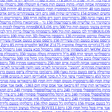
גרם
ממתק אבקה חמוץ- מתוק בטעם תות מארז 6 יח
נוטלה 200 גרם
גולון טוו
בטעם מנגו 40 יחידות 328 גרם
מסטיק חמוץ בטעמים שונים 40 יחידות 328 גרם
נחשים תאומים 154 גרם
הריבו שקית 160 גרם דובי צבעוני
הריבו מיקס אדומים 175
דיפ נאציו גבינה 280 גרם
דוריטוס רוטב דיפ סלסה חריף 300 גרם
דוריטוס רוטב
גרם
קינדר ג'וי שלישייה 60 גרם
מרשמלו 150 גר – סוניק
מארז מקלות מרשמלו יאמס צבע
פרחים צבעוני בטעם תות וניל 500 גרם BOULOS
ממתק מרשמלו לבבות ורוד לבן ב
BOULOSורוד לבן בטעם תות וניל 500 גרם
ממתק מרשמלו כריות ורוד,לבן בטעם תות 
מרשמלו טוויסט אוכמניות 120 גרם
פופין מרשמלו 3D תות שדה 100 גרם
קטש
גרם
פס טעים בטעם תות עשירייה 150 גרם
פס טעים בטעם אבטיח עשירייה 150 גר
לבן 175ג'
הריבו מרשמלו אקזוטיק 175ג'
WOW Z קלסטרס פירות 85 גרם
WOW Z ק
גרם
WOW Z רופ משפחתי פירות 100 גרם
מקל סבא צבעוני 144 גרם
מקל סבא 
גרם
פולרטי חטיפי קרח 400 מ"ל ורוד
ממרח נוטלה טבעוני 350 גרם
טבלת פררו ר
גרם
מרשמלו כובע כחול לבן 500 גרם
מרשמלו מיני כחול פיני 500 ג
מרשמלו מיני 
גרם
סוויטאנגו אבקה להכנת אייס קפה 250 גרם
סוויטאנגו ממתיק 700 גרם
סו
ההפתעות ממתקים "חגשבי" בינוני
טרנד לארבי מנגו וקשיו 28ג'
טרנד לארבי תו
טורטילה צ'יפס בטעם גבינת נאצ'ו 100 גרם
ג'מבו טורטילה צ'יפס בטעם ברביקיו 00
קרמל 453 גרם
פילסברי ציפוי וניל ל.ת.סוכר 454ג'
ריסז רוטב ח.בוטנים 198ג'
ק
שדה חמוץ 60 גרם
מסטיק מנטוס תפוח ירוק חמוץ 60 גרם
אוראו עוגה סנדביץ שו
גרם
אוראו תות שדה 97 גרם
אמ אנד אמס שוקו חום 363ג'- K
אמ אנד אמס צהו
מתוק מלוח
פופפולי פופקורן 240 גרם מרשמלו
פופפולי פופקורן 240 גרם חמאה סינמה
ופלפל
פופפולי פופקורן 240 גרם קרמל מלוח
פופפולי פופקורן 240 גרם צדר לבן
טוסט
פופפולי פופקורן 240 גרם צדר חריף
נסטלה 8יח אבקת שוקו מרשמלו 193.6ג'
ג'ל בטעם אבטיח 156 גרם
לקקן ג'ל בטעם קולה 156 גרם
לקקן בטעם גלידת שוקו
אנד אייק פטל כחול חמוץ 120 גרם
ROVELLI שוקולד בעיצוב דבורה פרלינים 800 גרם