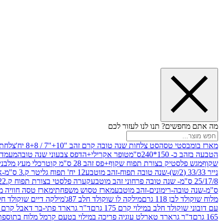
מה אתם מחפשים? תנו לנו לעזור לכם
מארז בומבסטי טסה
סט צלחות שנה טובה קרם זהב "10+"7 / 8+8 יח'
צלחת נייר 10" 
הטבעה בזהב כ- 150*240ס"מ
טופר אקרילי+הדפס צבעוני שנה טובה
מעמד עץ
שקוף
מגש פלסטיק בצורת תפוח שקוף+פס זהב 28 ס"מ קוטר
כלי מעץ מלבני 20*20 *6 +גב בצורת תפוח ג.20 ס"מ-שנה ט
נייר 33/33 (2/ש)-שנה טובה תפוח-זהב מוטבע
12 יח' תפוח גליטר ק.3 ס"מ-אדום
25/17/8 ס"מ- שנה טובה פרחוני זהב מוטבע
קערה פלסטי בצורת תפוח ק.22 ג.7 ס"מ
ס"מ-שנה טובה-רימונים-זהב מוטבע
מארז טסוש משפחתי
מארז טסה חוויה מ
מלוח שוקולד לבן 118 גרם
מילקה לו שוקולד חלב 87ג'
מילקה דיים שוקולד חלב קרמ
עם דובוני שוקולד חלב במילוי קרם 175 גרם
ד"ר גרארד פתי-בר דאבל קרם בסק
165 גרם
ד"ר גרארד טארלט עוגיה פריכה במילוי בטעם קרמל מלוח בתוספת פתיתי 