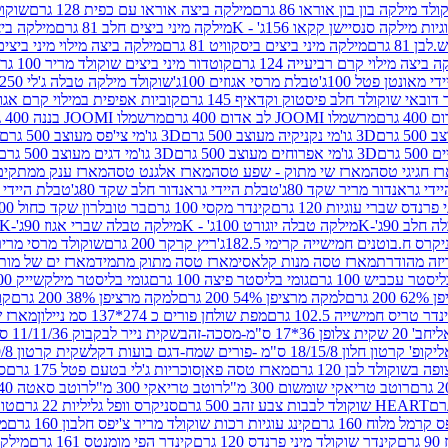
לד מילקה בון בון אוראו 86 גרם
מילקה ביצה אוראו עם כפית 128 גרם
שוקולד
גיות מילקה סנסיישן קקאו 156ג' - K
מילקה מיני ביצים חלב 81 גרם
מילקה ביצים 
 81 גרם
מילקה מיני ביצים ביסקוויט 81 גרם
מילקה ביצה מילוי מיני ביצים 97 גר
 ביצה מילוי קרם רביעייה 124 גרם
קוטדור מיני ביצים שוקולד מריר 100 גרם
די מאונטן פטל 100ג'
טבלת מרסי אגוזים 100ג'
שוקולד מילקה טבלה ג'לי 250 גר'-K
 דובאי שוקולד חלב פיסטוק וקדאיף 145 גרם
קוביות אפיפית במילוי קרם אגוזי לוז
מרשמלו JOOMI לב אדום 400 גרם
מרשמלו JOOMI בננה 400 גרם
3D גו'מי נקניקיה מעוצב 500 גרם
3D גו'מי צי'פס מעוצב 500 גרם
3D גו'מי אפרוחים מעוצב 500 גרם
3D גו'מי דגים מעוצב 500 גרם
ז חגיגי טסה
מארז שי מתוק - שפע טסה
מארז אלגנט טסה
מארז ענק ממתקים
די גראנדור מריר שקד 80ג'
טבלת היידי גראנדור חלב שקד 80ג'
טבלת היידי גר
נדס שברי עוגיות 120 גרם
קינדר מקסי 100 גרם
בר טובלרון שקד כחול 100ג'
לב 90ג'-K
מילקה טבלה יוגורט 100ג' - K
מילקה טבלה שברי אגוז 90ג'-K
קרס ח.בוטנים חמישייה קרימי 182.5ג'
ריץ קרקר 200 גרם
שוקולד מרסי מריר 250 ג
מארז טסה מנות קלאסי
מארז טסה מתוק מתמיד
מארז ים של מות
יסטר עכביש 100 גרם
גומי בליסטר פיצה 100 גרם
גומי בליסטר מילקשייק 100 גרם
2 גרם
למקה מרציפן 54% 200 גרם
למקה מרציפן 38% 200 גרם
קונ
נדר טריס חמישייה 102.5 גרם
מפת שולחן פורים כ 274*137 סמ ניילון
מארז שמי
חב' 20 שקית צלופן 36*17 ס"מ-מסכה-זהב
שקית נייר לבקבוק 11/11/36 ס"מ ס"מ-פורים שמח- דגם ענן
קופ' קרטון חלון 18/15/8 ס"מ -פורים שמח-דגם בועות דקל
שקית קרטון 24.5/19/8 ס"מ-פורים שמח-דגם בועות דקל
שוקולד לבן 120 גרם
מארז טסה פאן
סוכריות ג'לי בטעם פטל 175 גרם
סו
רוטב טריאקי שומשום 300 מ"ל
רוטב טריאקי 300 מ"ל
רוטב סאטה 240 גרם
HEART שוקולד לבבות צבע זהב 500 גרם
סניקרס וופל גליליות 22 גרם
טווי
רמל מלוח 160 גרם
קינג עוגיות רכות שוקולד מריר צ'יפס חלבון 160 גרם
מר
ם
קינדר שוקולד מיני פרנדס 120 גרם
קינדר הפי מומנטס 161 גרם
מילקה ע