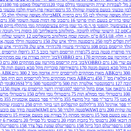
גומי נודלס ענקי 120ג'
מרשמלו פאסט פוד 100ג'
טר
ן טבעוני בטעם פיסטוק שוקולד 55 גרם
פרוטאין פרו-חטיף חלבון טבעוני בטעם 
יגלה מצופה שוקולד לבן 55 גרם כרמית MIX
בייגלה מצופה שוקולד חלב 55 גרם כרמית MIX
טופי כדורים בטעם תותי פרוטי 16 גרם
בונ' פח דמות סנטה השומר 350 גרם SORINI
קס צבעים
שק' קונפטי פי.וי.סי-כד שמן מיקס צבעים
ממתק גומי מתקלף מיקס 60 גרם
סט 12 קישוטי שולחן לחנוכה -כחול/זהב מיטאלי
חב' 10 כוסות נייר-חנוכה שמח כחול/זהב מיטאלי
ס"מ -חנוכה שמח כחול/זהב מיטאלי
סט 12 קישוטי שולחן לחנוכה -צבעוני
ות וופלים לימון 250 גרם
סנטה וורלד איש שלג 150 גרם
סנטה וורלד סנטה,איש ש
קריסמס בכוס 108 גרם
היידי פינגווין 70ג'
היידי איש שלג 70ג'
היידי איש שלג 50
דר סורפריז סנטה בנים 75ג'
פררו קריסמס רושר כוכב 37.5 ג'
דופלו קריסמיס איש
רטון עם ממתקים 170 גרם VOBRO
בונ' ירוקה בצורת עץ עם ממתקים 170 גרם OBRO
רם VOBRO
בונ' בית קריסמס מקרטון עם ממתקים 200 גרם VOBRO
10 סביבון פ
מקל סבא בטעם מנטה 170 גרם
אירופה סוכריות מקל סבא בטעם תות 170 גרם
ABK מארז ממתקים לקריסמיס ידית אדומה מס' 2 300 גרם
ABK מארז מתנה פעמון לקריסמיס מס' 1 200 גרם
ABK מארז ממתקים גדול לקריסמיס דגם תיק מס' 4 500 גרם
1 גרם
מונסטר אולטרה תות 500 מ"ל
מונסטר 500 מ"ל ROSSI
גומי לעי
אמ אנד אמס כחול קריספי 107ג'
פררו רושר קריסמיס עץ אשוח 150ג'
טרולי גומי ממולא תות 75 גרם
טרולי גומי זחלים 150 גרם
טרולי מרשמלו ב
ו 75 גרם
ד"ר פפר וניל מוקצף 355 מ"ל
ד"ר פפר בטעם אוכמניות 355 מ"ל
 פפר אורגינל 355 מ"ל
קלוגס קורנפלקס דגני בוקר תירס 250 גרם
גונץ שוקולד 
שקית 200 גרם WAWI
סנטה קלנדר 50 גרם WAWI
סנטה בודד עם כובע 80 גרם WAWI
עט בטעם פטל 15 גרם
גוסי ממתק ג'ל בצורת עט בטעם אבטיח 15 גרם
גוס
ובאי 200 גרם
גוסי ג'ל בקבוק חמוץ 20 גרם
גוסי ג'ל סמיילי 20 גרם
מארז 6 יח' תיבת אוצר פלסטיק
פרינגלס הכל בייגל 158 גרם
פרינגלס שמנת בצל צדר 158 גרם
פרינגלס מ
גרם
אוראו מארז וניל 12 יח' 441.6 גרם
אוראו מארז גלידה 12 יח' 331.2 גרם