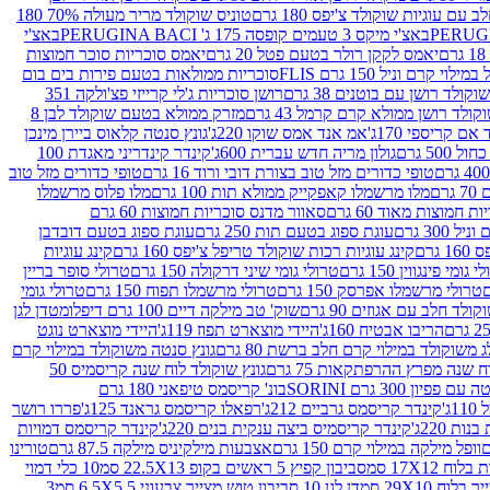
עם עוגיות שוקולד צ'יפס 180 גרם
טוניס שוקולד מריר מעולה 70% 180
באצ'י מיקס 3 טעמים קופסה 175 ג' PERUGINA BACI
באצ'י
יאמס לקקן רולר בטעם פטל 20 גרם
יאמס סוכריות סוכר חמוצות
לוי קרם וניל 150 גרם FLIS
סוכריות ממולאות בטעם פירות בים בום
קולד רושן עם בוטנים 38 גרם
רושן סוכריות ג'לי קרייזי פצ'ולקה 351
ולד רושן ממולא קרם קרמל 43 גרם
מזרק ממולא בטעם שוקולד לבן 8
ם קריספי 170ג'
אמ אנד אמס שוקו 220ג'
גונץ סנטה קלאוס ביירן מינכן
 500 גרם
גולון מריה חדש עברית 600ג'
קינדר קינדריני מאגדת 100
טופי כדורים מזל טוב בצורת דובי ורוד 16 גרם
טופי כדורים מזל טוב
רם
מלו מרשמלו קאפקייק ממולא תות 100 גרם
מלו פלוס מרשמלו
 חמוצות מאוד 60 גרם
סאוור מדנס סוכריות חמוצות 60 גרם
300 גרם
עוגת ספוג בטעם תות 250 גרם
עוגת ספוג בטעם דובדבן
גרם
קינג עוגיות רכות שוקולד טריפל צ'יפס 160 גרם
קינג עוגיות
 גומי פינגווין 150 גרם
טרולי גומי שיני דרקולה 150 גרם
טרולי סופר בריין
טרולי מרשמלו אפרסק 150 גרם
טרולי מרשמלו תפוח 150 גרם
טרולי גומי
לד חלב עם אגוזים 90 גרם
שוק' טב מילקה דיים 100 גרם דיפלומט
דן לגן
הריבו אבטיח 160ג'
היידי מוצארט תפוז 119ג'
היידי מוצארט נוגט
 משוקולד במילוי קרם חלב ברשת 80 גרם
גונץ סנטה משוקולד במילוי קרם
ח שנה מפרץ ההרפתקאות 75 גרם
גונץ שוקולד לוח שנה קריסמיס 50
יון 300 גרם SORINI
בונ' קריסמס טיפאני 180 גרם
ג'
קינדר קריסמס גרביים 212ג'
רפאלו קריסמס גראנד 125ג'
פררו רושר
ת 220ג'
קינדר קריסמיס ביצה ענקית בנים 220ג'
קינדר קריסמס דמויות
וופל מילקה במילוי קרם 150 גרם
אצבעות מילקיניס מילקה 87.5 גרם
טורינו
סביבון קפיץ 5 ראשים בקופ 22.5X13 סמ
10 כלי דמוי
דן לגן 10 סביבון טוש מצייר צבעוני 6.5X5.5 סמ
3