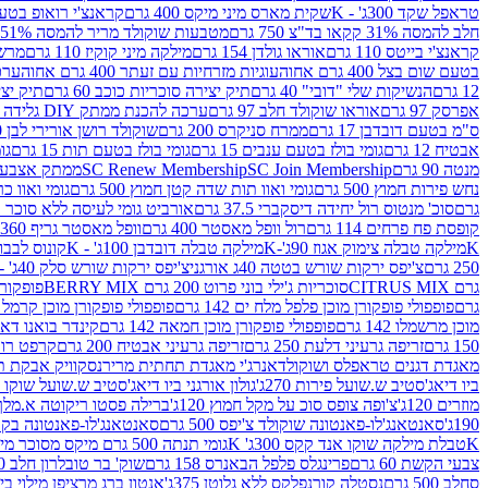
טראפל שקד 300ג' - K
שקית מארס מיני מיקס 400 גרם
קראנצ'י רואופ בטעם תו
חלב להמסה 31% קקאו בד"צ 750 גרם
מטבעות שוקולד מריר להמסה 51% קקאו פרווה בד"צ 750 גרם
קראנצ'י בייטס 110 גרם
אוראו גולדן 154 גרם
מילקה מיני קוקיז 110 גרם
מרשמלו 150 גר 
בטעם שום בצל 400 גרם אחוה
עוגיות מזרחיות עם זעתר 400 גרם אחוה
ערכה 
12 גרם
הנשיקות שלי "דובי" 40 גרם
תיק יצירה סוכריות כוכב 60 גרם
תיק יצירה
אפרסק 97 גרם
אוראו שוקולד חלב 97 גרם
ערכה להכנת ממתק DIY גלידה 43.5 גרם
ס"מ בטעם דובדבן 17 גרם
ממרח סניקרס 200 גרם
שוקולד רושן אורירי לבן 80 גרם
אבטיח 12 גרם
גומי בולז בטעם ענבים 15 גרם
גומי בולז בטעם תות 15 גרם
גומ
מנטה 90 גרם
SC Join Membership
SC Renew Membership
ממתק אצבעוני 7.5 
נחש פירות חמוץ 500 גרם
גומי ואוו תות שדה קטן חמוץ 500 גרם
גומי ואוו כרי
גרם
סוכ' מנטוס רול יחידה דיסקברי 37.5 גרם
אורביט גומי לעיסה ללא סוכר בטעם
קופסת פח פרחים 114 גרם
רול וופל מאסטר 400 גרם
וופל מאסטר גריף 360 גרם
K
מילקה טבלה צימוק אגוז 90ג'-K
מילקה טבלה דובדבן 100ג' - K
קונוס לבבות 
250 גרם
צ'יפס ירקות שורש בטטה 40ג אורגני
צ'יפס ירקות שורש סלק 40ג' -אורגני
גרם CITRUS MIX
סוכריות ג'ילי בוני פרוט 200 גרם BERRY MIX
פופקורן בט
גרם
פופפולי פופקורן מוכן פלפל מלח ים 142 גרם
פופפולי פופקורן מוכן קרמל 142 גרם
מוכן מרשמלו 142 גרם
פופפולי פופקורן מוכן חמאה 142 גרם
קינדר בואנו דארק ב
150 גרם
זריפה גרעיני דלעת 250 גרם
זריפה גרעיני אבטיח 200 גרם
קרפט רוטב ב
מאגדת דגנים טראפלס ושוקולד
אנרג'י מאגדת תחתית מריר
נסקוויק אבקת תות 0
ביו דיאג'סטיב ש.שועל פירות 270ג'
גולון אורגני ביו דיאג'סטיב ש.שועל שוקו 270ג'
מוזרים 120ג'
צ'ופה צופס סוכ על מקל חמוץ 120ג'
ברילה פסטו ריקוטה א.מלך 190ג
190ג'
סאנטאנג'לו-פאנטונה שוקולד צ'יפס 500 גרם
סאנטאנג'לו-פאנטונה בקופסה 0
K
טבלת מילקה שוקו אנד קקס 300ג' K
גומי תנתה 500 גרם מיקס מסוכר מיני תות בננה
צבעי הקשת 60 גרם
פרינגלס פלפל הבאנרס 158 גרם
שוק' בר טובלרון חלב 200ג'
סחלב 500 גרם
נסטלה קורנפלקס ללא גלוטן 375ג'
אנטון ברג מרציפן מילוי בייליס 75