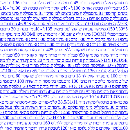
גרם
פוקי מקלות שוקולד תות 45 גרם
מילקה ביצה חלב עם כפית 136 גרם
שוקו
95 גרם
מילקה טבלה אוראו 100ג' - K
שוקולד מילקה טבלה לבן 90 גר' - K
עו
ביצים קריספי 81 גרם
מילקה מיני ביצים לבן פרלין 81 גרם
מילקה מיני ביצים ש.לבן
גרם
מילקה קרם אגוזים 85 גרם דיפלומט
מילקה ביצי שוקולד לבן 90 גרם
מילקה
K
מילקה טבלה תות 100ג' - K
קינדר חלב במילוי קרם קקאו 46.8 גרם
בונ' היי
5*30ג' 150ג'
מילקה עוגיות שוקוצי'פס צימוק 135ג' - K
גומי בננה כ 30 גרם
בר
גרם
מרשמלו JOOMI מיני גולף צהוב 400 גרם
מרשמלו JOOMI מיני גולף אדום 400 גרם
גרם
3D גו'מי בקבוק תות 500 גרם
3D גו'מי צבים 500 גרם
3D גו'מי בננה מעוצב 500 גרם
גו'מי אבטיח 500 גרם
3D גו'מי מיקס עיניים 500 גרם
3D גו'מי בקבוק לימון ליים 500 גרם
גרם
פילסברי עוגה בטעם שוקולד ללא גלוטן 425 גרם
מארז קלאסוש טסה
מאר
היידי מריר מקור מקסיקו 50ג'
טבלת היידי מריר מקור אקוואדור 50ג'
טבלת היי
CANDY HOUSE
ממתק פירות עם סוכריית נייר 20 גרם
קינדר שוקולד מיני פר
וקרמל 276ג'-K
מילקה בבלי לבן 95ג'-K
מילקה טבלה מריר 90ג'-K
מילקה טבלה ח
מתקלף ענק ענבים 136 גרם
טבלת היידי גראנדור לבן שקדים קוקוס 100ג'
סני
תירס 100 גרם
פרח שוקולד 18 גרם באריזה מהודרת
לב שוקולד 60 גרם באריזה מהודרת
של טסה
גומי בליסטר דובדבן 100 גרם
גומי בליסטר תות שדה 100 גרם
גומי בל
סיפקולוס 300 גרם CHOCOLAKE
בונ' היידי בוקה דובאי 120ג'
למקה מרציפן 62% 00
גרם
חמאת בוטנים סקיפי עם שברי בוטנים 454 גרם
ממרח נוטלה 400 גרם
קי
גרם BOULOS
חב' 10 שקית נשיאה פלסטיק 22*32 ס"מ -מסכה-זהב מיטאלי
מסכה-זהב מיטאלי
שקית נייר 38.5/31/11 ס"מ-פורים שמח-מסכה-זהב מיטאלי
כדורים 30 גרם
קליק מיני קורנפלקס 30 גרם
הום מייד רשתות בייגלה עגול מצופה ב
גרם
רוטב תיבול בטעם סריראצ'ה 460 מ"ל
איטריות נודלס פתאי עבה/דק 200 גרם
שוקולד לבבות צבע אדום 500 גרם
HEART שוקולד לבבות צבע כסף 500 גרם
גרם
קינג עוגיות רכות שוקו מריר צ'יפס ללת''ס 160 גרם
קינג עוגיות רכות צ'יפס ק
160ג'
גולון שוקובום ללא גלוטן טו-גו 120ג'
טבלת פררו רושר מקדמיה ואגוז לוז 90 גר