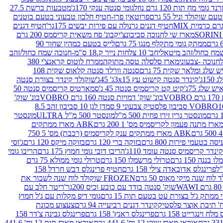
נד גומי מח תות 120 גרם נוזל
גומי סנטה ענקי 170ג'
מטבעות ברשת 27.5
שוקולד וניל 55 גרם
פרוטאין פרו-חטיף חלבון טבעוני בטעם בוטנים
חטיף דגנים גרנולה עם פירות יבשים 175גר'
חטיף דגנים
מארז שי לחנוכה סביבונצ'יק
בונ' פח משאית קריסמס 200 גרם
ממתק גומי מתקלף מנגו 75 גרם
לייס בטעם כמהין שחור 90
חב' 10 צלחות נייר ק.18 ס"מ-חנוכה שמח כחול/זהב
מארז סלסלה טסה מתוקה
ממרח לוטוס קראנצ'י 380
לג ומלאך שקית 75 גרם
סנטה וורלד סנטה קלאוס שקית 108
1ג'
קינדר סנטה קישוט עץ 3x15ג' 45ג'
שוקולד קינדר בצורת סנטה
 שלג 75ג'
קיט קט קריסמיס סנטה 45 ג'
סמארטיס קריסמיס סנטה 50
V
בונ' שוק' דמויות סנטה 160 גרם VOBRO
בונ' שוק'
לסטיק צבעוני 9 סמ
דן לגן 10 סביבון זהב 8.5
מונסטר גרין זירו פחית 500 מ"ל
מונסטר 500 מ"ל ULTRA
מונסטר
ABK מארז ממתקים
ABK מארז ממתקים ענק לקריסמיס (רכבת) מס' 5 750
סה בטעמי פירות 800 גרם
בזוקה ברי 120 גרם
בזוקה מיקס 120 גרם
ג'וסי
קינדר קריסמיס סנטה עומד 110ג'
הריבו דובי גומי חמוץ 175 גרם
הריבו גומי
ננה 150 גרם
טרולי מרשמלו 150 גרם
טרולי גומי ממולא 75 גרם
פרינגלס אדובאדה צילי 158 גרם
חטיף פרינגלס דבש חרדל 158
לוח שנה מיקי מאוס 50 גרם
FROZEN שוקולד לוח שנה לשבור את
שוק' סנטה בודד עם כובע וכיס 200גר'
ריטר חלב עם
י ממתק ג'ל בצורת עט בטעם תות 15 גרם
גומי דיפ מקלות עם ג'ל חמוץ
קינדר דגנים רביעייה 94 גרם
צעצוע מכונת
לח וינגרייט 158 גרם
פרינגלס ראנץ' 158 גרם
פרינגלס גבינה צ'דר 158
אוראו מארז שוקו 12 יח' 441.6 גרם
אוראו מארז תות 12 יח' 441.6