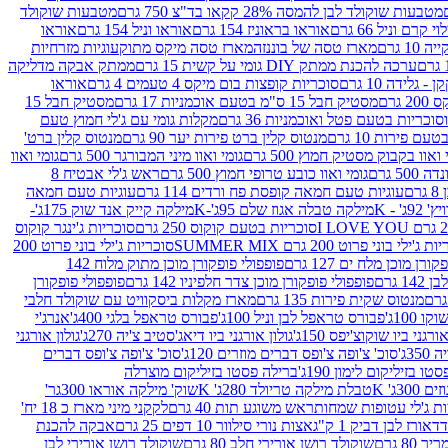
מטבעות שוקולד לבן להמסה 28% קקאו בד"צ 750 גרם
מטבעות שוקולד
קרם וניל 66 גרם
אוראו בראוניז 154 גרם
אוראו וניל 154 גרם
אוראו
1 גרם
מארז טסה של בוננזה
מארז טסה מיקס מתוק
עוגיות מזרחיות
ערכה להכנת ממתק DIY גומי על קשית 15 גרם
ממתק אבקה מדליקה
גלידה 10 גרם
סוכריות קופצות בום מיקס 4 טעמים 4 גרם
אוראו
 גרם
מסטיק חבל 15 ס"מ בטעם אוכמניות 17 גרם
מסטיק חבל 15
וכריות בטעם פטל ואוכמניות 36 גרם
מקלות גומי עם ג'לי חמוץ טעם
ם פירות 10 גרם
מנטוס קלין ברט פירות יער 90 גרם
מנטוס קלין ברט'
 ואוו בקבוק מסטיק חמוץ 500 גרם
גומי ואוו מיני המבורגר 500 גרם
גומי ואוו
50 גרם
גומי ואוו כובע טרופי חמוץ 500 גרם
ראש ג'לי אבטיח 8
ם
עוגיות טעם חמאה קופסת פח ורדים 114 גרם
עוגיות טעם חמאה
' - K
מילקה טבלה אגוז שלם 95ג'-K
מילקה קייק אנד שוק 175ג'-
סוכריות בטעם קוקוס 250 גרם
סוכריות ג'ינגר קוקוס
ג'ילי בוני פרוט 200 גרם SUMMER MIX
סוכריות ג'ילי בוני פרוט 200
רן מוכן מלח ים 127 גרם
פופפולי פופקורן מוכן מתוק מלוח 142
 גרם
פופפולי פופקורן מוכן צדר חלפיניו 142 גרם
פופפולי פופקורן
מנטוס שקית פירות 135 גרם
מארז מקלות ביסקוויט עם שוקולד חלבי
100ג'
פבורס טראפל לבן וניל 100ג'
פבורס טראפל בלגי 400ג'
אנרג'י
ורגני ביו שוקוצ'יפס 150ג'
גולון אורגני ביו דיאג'סטיב צ'יה 270ג'
גולון אורגני
3ג'
סוכ' צ'ופה צ'ופס דברים מוזרים 120ג'
סוכ' צ'ופה צ'ופס דברים
ו בזיליקום לימון 190ג'
ברילה פסטו בזיליקום מוצרלה
3ג' K
טבלת מילקה טריולד 280ג' K
שוק' מילקה אוראו 300גר'
ות ג'לי עטופות שמחות
ראש משוגע תות 40 גרם
לקקני מיני מארז כ 18 יח'
אורז לבן דביק 1 ק"ג
אצות נורי סילוור 10 דפים 25 גרם
אבקה להכנת
80 גרם
שוקולד רושן אורירי חלב 80 גרם
שוקולד רושן אורירי לבן