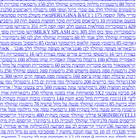
קרמל 80 גרם
עוגיות מילקה ביסקוויט שוקולד חלב 150 גרם
מארז סוכריות לעיס
גרם
טוניס שוקולד חלב עם שברי בייגל וטופי 180 גרם
גולון דיאג'סטיב 250ג'
גו
מריר 70% קופסה 175 ג' PERUGINA BACI
מארז משולב מתוק טסה
מארז
בטעם אוכמניות 10 גרם
יאמס סוכריות סוכר חמוצות בטעם תות 10 גרם
ביצת
429 גרם
סוכריות ממולאות בטעם חלב קפה קפה לייק 351 גרם
רושן סוכריות ג'לי 
גרם
סוכריות טופי כוס חלב 305 גרם MILKY SPLASH
רושו סוכריות טופי חלב 
גרם
מזרק שוקולד חלב אגוזי לוז 60 גרם
מזרק שוקולד חלב לבן 60 גרם
קינדר הפי
(אדום) 85 גרם
גונץ סנטה קלאוס דורטמונד (צהוב) 85 גרם
סוכ' מנטוס מנטה 29.7 גר
גרם
אוראו מצופה שוקולד לבן 246ג'
אוראו מצופה שוקולד חלב 246ג' - K
אוראו
בצורת דובי 16 גרם
טופי כדורים פורים שמח בצורת ליצן 16 גרם
סוכריות ג'לי ב
קאפקייק ממולא 100 גרם
מלו מרשמלו קאפקייק שוקו ממולא 100 גרם
סוכריות ג
קראש
סאוור מדנס סוכריות חמוצות מדנס 60 גרם
סוכריות חמוצות על מקל גולגולת
250 גרם
עוגת ספוג בטעם מישמש 250 גרם
עוגת ספוג בטעם שוקולד 250 גרם
רכות שיבולת תפוז שוקו צ'יפס 160 גרם
עוגה ספוג מצופה קרם קקאו 300 גרם
150ג'
טרולי גומי כרישים 200 גרם
טרולי גומי פירות ים 175 גרם
טרולי גומי עכברים
תולעים חמוצות 200 גרם
קישוטי עוגה בצנצנת 500 גרם צבעוני עגול / ארוך
ק
24 סביבון צבעוני 5X2 סמ
ארוחת אורז בסגנון איטלקי 250 גרם
ארוחת אורז בסגנ
ליצ'י 119ג'
גונץ סוכריית מקל סבא קשת 144 גרם
גונץ בובות קטנות בשקית 100 גרם
חלב ברשת 85 גרם
גונץ שוקולד סנטה על מקל שישיה 78 גרם
גונץ שוקולד חלב ס
גרם
גונץ מיקס סנטה גדול בשקית 100 גרם
מארז טסה אור גדול
גומי פטל אדום 
ROVELLI פרליני שוקולד סנטה בשקית 400 גרם
SORINI
קינדר קריסמיס מיק
קריסמיס סנטה 70ג'
קינדר שוקולד חנוכייה 135 גרם
קינדר קריסמס תיק מיקס 193
עם הפתעה 36ג'
קינדר קריסמיס לב עם הפתעה 53ג'
מילקה אוראו סנדוויץ 92 גרם
מריר 320ג'
דן לגן 10 כד שמן חנוכה נחושת 7 סמ
סביבון מוט נס גדול היה פה ברש
נורה למילוי עם הברגה 9 סמ
דן לגן 12 מ.מפתחות פנס לד צבעוני 7 סמ
מארז 3 מזרקים לאפייה ולבישול 10 מל'