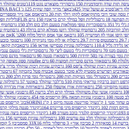
ה תות שדה ודומדמניות 150 גרם
היידי מוצארט נוגט 119ג'
טוניס שוקולד חלב 
לון דיאג'סטיב ש.שועל שוק' 425ג'
באצ'י מריר קפה שקית 125 ג' PERUGINA BACI
 טסה שובי דובי מתוק
יאמס לקקן רולר תות 20 גרם
יאמס אבן נייר ומספריים 18 גרם
 הפתעה 18 גרם
גליליות וופל במילוי קרם בראוניז 150 גרם FLIS
גליליות וופל במי
ג'ל 351 גרם
סוכריות טופי ממולאות בטעם חלב כוס חלב 150 גרם
חטיף שו
קורובקה 205 גרם
חטיף שוקולד רושן ממולא קרם ברולה 43 גרם
חטיף שוק
 היפו אגוזי לוז חמישייה 105 גרם
אמ אנד אמס קרמל מלוח 200ג' K
אם אנד א
ם
מנטוס פירות 29.7 גרם
לוק או לוק גומי נקניקייה 100 גרם
גומי כובע כחול
 גלידה גליל 110.4 גרם
מילקה עוגיות סנסיישן אוראו 156 גרם
אבקת קקאו 400 גרם
טעם מנגו 70 גרם
סוכריות ג'לי בטעם ליצ'י 70 גרם
סוכריות ג'לי בטעם ענבים 70 ג
ומי בצורת עין כ50 יחידות 500 גרם
מארז סנטה 90 גרם
סאוור מדנס סוכריות
 90 גרם
סאוור מדנס סוכריות חמוצות 60 גרם fire
עוגה ספוג מצופה קרם וניל 
קינג עוגיות רכות שוקולד צ'יפס 160 גרם
קינג עוגיות רכות שוקולד מריר צ'יפס 160 
אורביט רפרשרס מסטיק ללא סוכר בטעם אבטיח פטל בקבוקון 67 גרם
טרולי
 200 גרם
טרולי גומי נשיקות תות 200 גרם
טרולי גומי פרות חלב 200 גרם
רפט רוטב ברבקיו טריאקי מתוק 510 מ"ל
בר שוקולד באונטי 57 גר'
מילקה שוקו
ון מקסיקני 250 גרם
ארוחת אורז אושפלו 250 גרם
ארוחת אורז מג'דרה 250 גרם
גונץ אנשי שלג משוקולד במילוי קרם חלב ברשת 85 גרם
גונץ אנשי שלג
נטה 100 גרם
גונץ עוגיות חמאה 9% קריסמיס פח 454 גרם
גונץ שוקולד לו
שחור סטי 1 ק"ג
שוק' סורינטה סנטה מיקס 1 ק"ג SORINI
בונ' קריסמס סנטה עם פפ
ס דמות 102 ג'
קינדר קריסמיס מיני פריינדס 164ג'
קינדר סנטה מילקי קרמל 110
ג'
קינדר קריסמיס קלנדר כוכב מעורב 149 ג'
קינדר קריסמיס ביצה ענקית בנו
מילקה שוקולד חלב עם עדשים 100 גרם
מילקה עוגיות סנסיישן 156 גרם
ת 14 סמ
אקדח 2 סביבון אור+ 3 פרופלור בלוח 33X16 סמ
סביבון 5 קומות בלוח 17X12 סמ
מזרק גדול לאפייה - 50 מל'
4 סביבון טוש מצייר בלוח 29X10 סמ