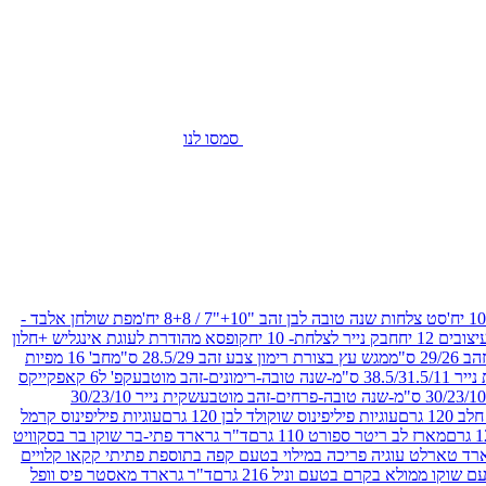
סמסו לנו
סט צלחות שנה טובה לבן זהב "10+"7 / 8+8 יח'
מפת שולחן אלבד -
חבק נייר לצלחת- 10 יח
קופסא מהודרת לעוגת אינגליש +חלון
 ס"מ
מגש עץ בצורת רימון צבע זהב 28.5/29 ס"מ
חב' 16 מפיות
-שנה טובה-רימונים-זהב מוטבע
קפ' ל6 קאפקייקס
שקית נייר 30/23/10
12 גרם
עוגיות פיליפינוס שוקולד לבן 120 גרם
עוגיות פיליפינוס קרמל
מארז לב ריטר ספורט 110 גרם
ד"ר גרארד פתי-בר שוקו בר בסקוויט
רד טארלט עוגיה פריכה במילוי בטעם קפה בתוספת פתיתי קקאו קלויים
קו ממולא בקרם בטעם וניל 216 גרם
ד"ר גרארד מאסטר פיס וופל