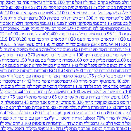
 ממולא בקרם אגוזי לוז וופל פריך 100 גרם
ד"ר גרארד פתי-בר דאבל קרם ב
 שקית פטיט חלב 125ג'
מרסי שקית פטיט קפה 125ג'
5053990101573
לינדט
מילקה שוקולד חלב עם פצפוצי אורז 100ג' - K
טבלת מילקה אוראו 100ג' K
מ
פרוטיז פירות 300 גרם
קשיות ג'לי בשקית 300 גרם
פרינגלס אורגינל 165 גרם
עמים 15 גרם
גומי מקסיקני דולצ'ה מנגו 311ג'
גומי מקסיקני דולצ'ה אבטיח 311ג
ש ממתקים
טוויקס לבן חמישייה 230ג'
מלטיזרס שקית פינוק 68ג'- K
טובלרון חלב 35ג
 96 גרם
פסטה ברילה חלבון פנה 400ג'
צ'ופה צופס חמוץ 90ג'
פרי FREE חטיף מלון קראנצ'י 20 גרם
2ג'
ווי סמארט קראנצי אננס 20ג'
ווי סמארט קראנצי בננה 20ג'
SKILLS DUO סוכריות על מקל בטעמי תפו
סוכריות חמוצות 150 גרם SOUR MADNESS XXL - Share pack
דגני בוקר סיני מיניס 340ג'
מונסטר אולטרה פאנטזי משקה אנרגיה ללא סוכר
וקה פריכים בטעם חריף 108 גרם
חלב מרוכז וממותק 370 גרם
דוריטוס מקסיק
1ג'
ממבה מג'יק סטיקס 160ג'
ממרח מרשמלו בטעם וניל 150 גרם
ממרח מרש
ורז בטעם ליים פלפל וצילי 100 גרם
חטיף סטייל קוריאה אורז בטעם קארבונרה 
BOULOS סוכריות דחוסות לבבות כחול לבן 500 גרם
 עם מטבל סלסה 175 גרם
אל סאבור נאצ'וס דיפ מלוח עם מטבל גוואקמולי 175 ג
40 גרם
חטיף דובאי מריר 40 גרם
פילסברי ציפוי כחול 442 גרם
פילסברי ציפו
מייק אנד אייק רכב גלידה 120 גרם
פרלין דובאי שוקולד לבן במילוי פיסטוק וקדאיף
ריטר חלב אגוז צימוק 100 גרם
שוקולד לבן בצורת כדור 44 גרם
שוקולד ח
ם
שוקולד בצורת פיצה גלקסי מיקס 85 גרם
גומי מתקלף מנגו 75 גרם
גו
ריסס בטעם שוקולד מריר 326 גרם
הרשי קוקיס אנד קרים 43 גרם
נסטלה קורנ
ה 350 גרם
ממרח פרלינה גולד פרווה 300 גרם
אבקת סוכר להקפאה 300 גרם
80 גרם כוס ורוד
נודלס ראמן עוף חריף רוז 80 גרם
נודלס ראמן 4 גבינות 80 גרם
שוקולד מריר 70% lubeca אריזת חיסכון 1 ק"ג
צמר גפן עם סוכריות קופצות ענב
 דובאי חלב 72 גרם
מילוי תות שדה 1 ק"ג
מחית פיסטוק 100 ג'
קרם שוקולד לשמר
טרנד ממתק בטעם אפרסק מתקלף גדול 135ג'
פוקי מקלות דאבל שוקולד 47 גרם