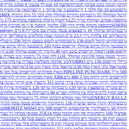
חותכן חנוכה כוכב סביבון חנוכיה
הפתעה 10 פנס לד צבעוני 9 סמ
12 מזרק 20 מל' לעבודות יצירה וקישוט
גרם
מטבע 10 שח חלבי 1 ק"ג
מטבע 5 שח פרווה 1 ק"ג
פרוטאין פרו-חטיף חלבו
קרמל ושוקולד 55 גרם
מיקס כדורים שוקולד חלב ולבן 55 גרם כרמית MIX
בי
בתוספת אגוזים ושוקולד מריר 125גר'
חטיף גרונלה בתוספת צימוקים 175 גר'
SORINI
בובספוג משקה פחית הדר 330 מל
שק' קונפטי פי.וי.סי-סביביון מי
גרם
טולבקס שוקולד 18 גרם
צעצוע סנטה בובות עם סוכריות 8 גרם Candytoy
מיטאלי
חב' 10 צלחות נייר ק.23 ס"מ-חנוכה שמח כחול/זהב מיטאלי
קפ' קרטון + חלון- 8/51/18 
גרם
ביסקויט קרמל לוטוס 156 גרם
ביסקויט לוטוס בטעם קרמל 250 גרם
גלילי
גרם
סנטה וורלד מיקס שוקולד קריסמס במגף 243 גרם
סנטה וורלד מיקס שוקולד 
קלאוס 160ג'
רפאלו קריסמיס כוכב קטן 40 ג
קינדר קריסמס שוקולד 150ג'
קינ
ג'
היידי סנטה עומד 70ג'
גונץ שוקולד LOL לוח שנה 75 גרם
בונ' זהב בצורת עץ מק
גריזלי קריסמס 156 גרם VOBRO
בונ' אדומה משולשת בצורת עץ מקרטון עם שרי 126 ג
סמ
טראפל בלגי מארז כסף 150ג'
טראפל בלגי מארז זהב 150ג'
אירופה סוכריות 
500 מ"ל PIPELINE PUNCH
ABK מארז ממתקים לקריסמיס עגול מס' 6 300 גרם
לקריסמיס ידית ירוקה מס' 3 400 גרם
ABK מארז ממתקים יוקרתי לקריסמיס (מלאך) מס' 7 450 גרם
גרם
קיבלר קרקר שמינייה גבינה צ'דר כתום 311 גרם
צ'יז איט קרקר גבינה צהובה 27
דרופ סוכריה מתפוצצת טרופי 120 גרם
בזוקה טרופי 120 גרם
בזוקה פירות 120 גרם
צ'יפס חמוץ 175ג'
בייגלה ציו מקלות תפו"א 80 גרם
בייגלה ציו מקלות מלוחים 100 גרם
ENERGY BALLZ
טרולי גומי ממולא דובדבן קולה 75 גרם
טרולי גומי ממולא מנג
גרם
שוקולד קינדר מקסי שישייה 126 גרם
קינדר קריסמיס סנטה עומד 55ג'
ד"ר
הקרח 50 גרם
צילינדר אייסקונפקט קריסמס 500 גרם MORITZ WAWI
סנטה 
אמיצ'לי 100 גרם
חנוכיה פח זהב חנוכה שמח 25X14 סמ
גוסי ממתק ג'ל בצורת 
בטעם תות 30 גרם
גומי דיפ מקלות עם ג'ל חמוץ בטעם פטל 30 גרם
בונבונירה ד
מזל+סוכריות
לקקן סיסי סטיקס פינגווין תות 9 גרם
פרינגלס פילי סטייק גבינה 158 גרם
גרם
קיבלר קרקר שמינייה קלאב צ'דר 311 גרם
פררו קולקשיין גרנד אסורטמנט 197.8 