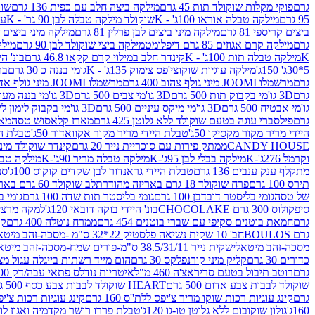
גרם
פוקי מקלות שוקולד תות 45 גרם
מילקה ביצה חלב עם כפית 136 גרם
שוקו
95 גרם
מילקה טבלה אוראו 100ג' - K
שוקולד מילקה טבלה לבן 90 גר' - K
עו
ביצים קריספי 81 גרם
מילקה מיני ביצים לבן פרלין 81 גרם
מילקה מיני ביצים ש.לבן
גרם
מילקה קרם אגוזים 85 גרם דיפלומט
מילקה ביצי שוקולד לבן 90 גרם
מילקה
K
מילקה טבלה תות 100ג' - K
קינדר חלב במילוי קרם קקאו 46.8 גרם
בונ' היי
5*30ג' 150ג'
מילקה עוגיות שוקוצי'פס צימוק 135ג' - K
גומי בננה כ 30 גרם
בר
גרם
מרשמלו JOOMI מיני גולף צהוב 400 גרם
מרשמלו JOOMI מיני גולף אדום 400 גרם
גרם
3D גו'מי בקבוק תות 500 גרם
3D גו'מי צבים 500 גרם
3D גו'מי בננה מעוצב 500 גרם
גו'מי אבטיח 500 גרם
3D גו'מי מיקס עיניים 500 גרם
3D גו'מי בקבוק לימון ליים 500 גרם
גרם
פילסברי עוגה בטעם שוקולד ללא גלוטן 425 גרם
מארז קלאסוש טסה
מאר
היידי מריר מקור מקסיקו 50ג'
טבלת היידי מריר מקור אקוואדור 50ג'
טבלת היי
CANDY HOUSE
ממתק פירות עם סוכריית נייר 20 גרם
קינדר שוקולד מיני פר
וקרמל 276ג'-K
מילקה בבלי לבן 95ג'-K
מילקה טבלה מריר 90ג'-K
מילקה טבלה ח
מתקלף ענק ענבים 136 גרם
טבלת היידי גראנדור לבן שקדים קוקוס 100ג'
סני
תירס 100 גרם
פרח שוקולד 18 גרם באריזה מהודרת
לב שוקולד 60 גרם באריזה מהודרת
של טסה
גומי בליסטר דובדבן 100 גרם
גומי בליסטר תות שדה 100 גרם
גומי בל
סיפקולוס 300 גרם CHOCOLAKE
בונ' היידי בוקה דובאי 120ג'
למקה מרציפן 62% 00
גרם
חמאת בוטנים סקיפי עם שברי בוטנים 454 גרם
ממרח נוטלה 400 גרם
קי
גרם BOULOS
חב' 10 שקית נשיאה פלסטיק 22*32 ס"מ -מסכה-זהב מיטאלי
מסכה-זהב מיטאלי
שקית נייר 38.5/31/11 ס"מ-פורים שמח-מסכה-זהב מיטאלי
כדורים 30 גרם
קליק מיני קורנפלקס 30 גרם
הום מייד רשתות בייגלה עגול מצופה ב
גרם
רוטב תיבול בטעם סריראצ'ה 460 מ"ל
איטריות נודלס פתאי עבה/דק 200 גרם
שוקולד לבבות צבע אדום 500 גרם
HEART שוקולד לבבות צבע כסף 500 גרם
גרם
קינג עוגיות רכות שוקו מריר צ'יפס ללת''ס 160 גרם
קינג עוגיות רכות צ'יפס ק
160ג'
גולון שוקובום ללא גלוטן טו-גו 120ג'
טבלת פררו רושר מקדמיה ואגוז לוז 90 גר