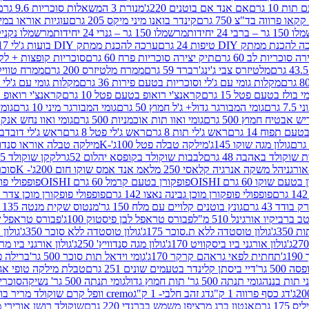
ת 10 גרם
אם אנד אם בוטנים 220ג'
מנורת 3 המשאלות סוכריות 9.6 גרם
קינדר בואנו מיני מיקס 205 גרם
עוגיות אוראו במילוי 
– ברבי 24 יחידות
מרשמלו 150 גר – גנרי 24 יחידות
מרשמלו נקניקייה 0
להכנת ממתק DIY טיפות 24 גרם
ערכה להכנת ממתק DIY בועות ג'לי 17 גרם
 סוכריות לב 60 גרם
תיק יצירה סוכריות פרח 60 גרם
סוכריות קופצות + לקקן - 
מלטיזרס צבי ג'ינג'רברד 59 גרם
ממרח מלטיזרס 200 גרם
ממרח טוויקס 200
מקלות גומי עם ג'לי וסוכריות בטעם פירות 36 גרם
מקלות גומי עם ג'לי וס
י בולז בטעם פטל 15 גרם
קראנצ'י רואופ בטעם פטל 10 גרם
קראנצ'י רואופ בטע
גרם
גומי המבורגר גדול+ ג'ל חמוץ 50 גרם
גומי המבורגר מיני 10 גרם
גומי
ש אבטיח חמוץ 500 גרם
גומי ואוו תות אוכמניות 500 גרם
גומי ואוו נחש אנקונדה 0
 תפוח 14 גרם
ראש ג'לי תות 8 גרם
ראש ג'לי פטל 8 גרם
ראש ג'לי דובדבן 8 גר
גולון מגה שוקו 145ג'
מילקה טבלה פטל 100ג'-K
מילקה טבלה אוראו סנדוויץ' 92ג
שוקולד באהבה 48 גרם
לבבות שוקולד בקופסא יהלום 52גר
לקקן שוקולד 25 גרם I LOVE YOU
הל משקה אנרגיה קלאסי 250 מל
אמ אנד אמס שוקו חום 200ג'- K
סוכריות 
עם שוקו 60 גרם OISHI
פופקורן בטעם קרמל 60 גרם OISHI
פופפולי פופקו
פופפולי פופקורן מוכן גבינה נאצו 142 גרם
פופפולי פופקורן מוכן צדר לבן 142
ודד 43 גרם
גונץ בוטנים קלויים עם מלח 150 גר'
מנטוס שקית מנטה 135 גרם
רביקיו אורגינל 510 מ"ל
פבורס טראפל לבן פיסטוק 100ג'
פבורס טראפל שוקו 
35ג'
גולון טוסטדה ללא ת.סוכר 175ג'
גולון טוסטדה ללא סוכר 350ג'
גולון א
גולון אורגני ביו ביסקוויט 170ג'
גולון מגה סנדוויץ' 250ג'
גולון אורגני ביו מריה 50
'
תחתית לפאי גראהם קרקר 170ג'
גומי וידאל תות סוכר 500 גר'
ברילה פסט
50 גר'
דיי ביסתן קלינדר בטעמים שונים 251 גרם
טבלת מילקה טופי אגוזים 00
גומי תנתה 500 גר' תות חמוץ גדול
גומי תנתה 500 גר' נשיקה
סוכרי
דג כסף פרווה 1 ק"ג
דג זהב חלבי- 1 ק"ג
cremo וופל קרם שוקולד מריר בודד
1 גרם
אנטון ברג מרציפן משמש בברנדי 220 גרם
שוקולד רושן אורירי מריר 