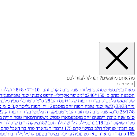
מה אתם מחפשים? תנו לנו לעזור לכם
מארז בומבסטי טסה
סט צלחות שנה טובה קרם זהב "10+"7 / 8+8 יח'
צלחת נייר 10" 
הטבעה בזהב כ- 150*240ס"מ
טופר אקרילי+הדפס צבעוני שנה טובה
מעמד עץ
שקוף
מגש פלסטיק בצורת תפוח שקוף+פס זהב 28 ס"מ קוטר
כלי מעץ מלבני 20*20 *6 +גב בצורת תפוח ג.20 ס"מ-שנה ט
נייר 33/33 (2/ש)-שנה טובה תפוח-זהב מוטבע
12 יח' תפוח גליטר ק.3 ס"מ-אדום
25/17/8 ס"מ- שנה טובה פרחוני זהב מוטבע
קערה פלסטי בצורת תפוח ק.22 ג.7 ס"מ
ס"מ-שנה טובה-רימונים-זהב מוטבע
מארז טסוש משפחתי
מארז טסה חוויה מ
מלוח שוקולד לבן 118 גרם
מילקה לו שוקולד חלב 87ג'
מילקה דיים שוקולד חלב קרמ
עם דובוני שוקולד חלב במילוי קרם 175 גרם
ד"ר גרארד פתי-בר דאבל קרם בסק
165 גרם
ד"ר גרארד טארלט עוגיה פריכה במילוי בטעם קרמל מלוח בתוספת פתיתי 