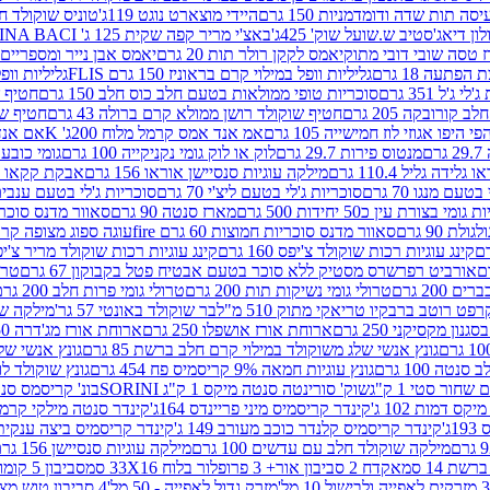
ה תות שדה ודומדמניות 150 גרם
היידי מוצארט נוגט 119ג'
טוניס שוקולד חלב 
לון דיאג'סטיב ש.שועל שוק' 425ג'
באצ'י מריר קפה שקית 125 ג' PERUGINA BACI
 טסה שובי דובי מתוק
יאמס לקקן רולר תות 20 גרם
יאמס אבן נייר ומספריים 18 גרם
 הפתעה 18 גרם
גליליות וופל במילוי קרם בראוניז 150 גרם FLIS
גליליות וופל במי
ג'ל 351 גרם
סוכריות טופי ממולאות בטעם חלב כוס חלב 150 גרם
חטיף שו
קורובקה 205 גרם
חטיף שוקולד רושן ממולא קרם ברולה 43 גרם
חטיף שוק
 היפו אגוזי לוז חמישייה 105 גרם
אמ אנד אמס קרמל מלוח 200ג' K
אם אנד א
ם
מנטוס פירות 29.7 גרם
לוק או לוק גומי נקניקייה 100 גרם
גומי כובע כחול
 גלידה גליל 110.4 גרם
מילקה עוגיות סנסיישן אוראו 156 גרם
אבקת קקאו 400 גרם
טעם מנגו 70 גרם
סוכריות ג'לי בטעם ליצ'י 70 גרם
סוכריות ג'לי בטעם ענבים 70 ג
ומי בצורת עין כ50 יחידות 500 גרם
מארז סנטה 90 גרם
סאוור מדנס סוכריות
 90 גרם
סאוור מדנס סוכריות חמוצות 60 גרם fire
עוגה ספוג מצופה קרם וניל 
קינג עוגיות רכות שוקולד צ'יפס 160 גרם
קינג עוגיות רכות שוקולד מריר צ'יפס 160 
אורביט רפרשרס מסטיק ללא סוכר בטעם אבטיח פטל בקבוקון 67 גרם
טרולי
 200 גרם
טרולי גומי נשיקות תות 200 גרם
טרולי גומי פרות חלב 200 גרם
רפט רוטב ברבקיו טריאקי מתוק 510 מ"ל
בר שוקולד באונטי 57 גר'
מילקה שוקו
ון מקסיקני 250 גרם
ארוחת אורז אושפלו 250 גרם
ארוחת אורז מג'דרה 250 גרם
גונץ אנשי שלג משוקולד במילוי קרם חלב ברשת 85 גרם
גונץ אנשי שלג
נטה 100 גרם
גונץ עוגיות חמאה 9% קריסמיס פח 454 גרם
גונץ שוקולד לו
שחור סטי 1 ק"ג
שוק' סורינטה סנטה מיקס 1 ק"ג SORINI
בונ' קריסמס סנטה עם פפ
ס דמות 102 ג'
קינדר קריסמיס מיני פריינדס 164ג'
קינדר סנטה מילקי קרמל 110
ג'
קינדר קריסמיס קלנדר כוכב מעורב 149 ג'
קינדר קריסמיס ביצה ענקית בנו
מילקה שוקולד חלב עם עדשים 100 גרם
מילקה עוגיות סנסיישן 156 גרם
ת 14 סמ
אקדח 2 סביבון אור+ 3 פרופלור בלוח 33X16 סמ
סביבון 5 קומות בלוח 17X12 סמ
מזרק גדול לאפייה - 50 מל'
4 סביבון טוש מצייר בלוח 29X10 סמ