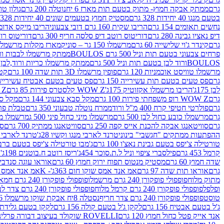
גרם
ממתק אבקה חמוץ- מתוק בטעם תות מארז 6 יח
נוטלה 200 גרם
גולון טוו
בטעם מנגו 40 יחידות 328 גרם
מסטיק חמוץ בטעמים שונים 40 יחידות 328 גרם
נחשים תאומים 154 גרם
הריבו שקית 160 גרם דובי צבעוני
הריבו מיקס אדומים 175
דיפ נאציו גבינה 280 גרם
דוריטוס רוטב דיפ סלסה חריף 300 גרם
דוריטוס רוטב
גרם
קינדר ג'וי שלישייה 60 גרם
מרשמלו 150 גר – סוניק
מארז מקלות מרשמלו יאמס צבע
פרחים צבעוני בטעם תות וניל 500 גרם BOULOS
ממתק מרשמלו לבבות ורוד לבן ב
BOULOSורוד לבן בטעם תות וניל 500 גרם
ממתק מרשמלו כריות ורוד,לבן בטעם תות 
מרשמלו טוויסט אוכמניות 120 גרם
פופין מרשמלו 3D תות שדה 100 גרם
קטש
גרם
פס טעים בטעם תות עשירייה 150 גרם
פס טעים בטעם אבטיח עשירייה 150 גר
לבן 175ג'
הריבו מרשמלו אקזוטיק 175ג'
WOW Z קלסטרס פירות 85 גרם
WOW Z ק
גרם
WOW Z רופ משפחתי פירות 100 גרם
מקל סבא צבעוני 144 גרם
מקל סבא 
גרם
פולרטי חטיפי קרח 400 מ"ל ורוד
ממרח נוטלה טבעוני 350 גרם
טבלת פררו ר
גרם
מרשמלו כובע כחול לבן 500 גרם
מרשמלו מיני כחול פיני 500 ג
מרשמלו מיני 
גרם
סוויטאנגו אבקה להכנת אייס קפה 250 גרם
סוויטאנגו ממתיק 700 גרם
סו
ההפתעות ממתקים "חגשבי" בינוני
טרנד לארבי מנגו וקשיו 28ג'
טרנד לארבי תו
טורטילה צ'יפס בטעם גבינת נאצ'ו 100 גרם
ג'מבו טורטילה צ'יפס בטעם ברביקיו 00
קרמל 453 גרם
פילסברי ציפוי וניל ל.ת.סוכר 454ג'
ריסז רוטב ח.בוטנים 198ג'
ק
שדה חמוץ 60 גרם
מסטיק מנטוס תפוח ירוק חמוץ 60 גרם
אוראו עוגה סנדביץ שו
גרם
אוראו תות שדה 97 גרם
אמ אנד אמס שוקו חום 363ג'- K
אמ אנד אמס צהו
מתוק מלוח
פופפולי פופקורן 240 גרם מרשמלו
פופפולי פופקורן 240 גרם חמאה סינמה
ופלפל
פופפולי פופקורן 240 גרם קרמל מלוח
פופפולי פופקורן 240 גרם צדר לבן
טוסט
פופפולי פופקורן 240 גרם צדר חריף
נסטלה 8יח אבקת שוקו מרשמלו 193.6ג'
ג'ל בטעם אבטיח 156 גרם
לקקן ג'ל בטעם קולה 156 גרם
לקקן בטעם גלידת שוקו
אנד אייק פטל כחול חמוץ 120 גרם
ROVELLI שוקולד בעיצוב דבורה פרלינים 800 גרם