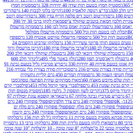
ג'
מסטיק חמוץ בטעם תות שדה 40 יחידות 328 גרם
מסטיק חמוץ
 חלב 320ג'
בד"צ רגוסה קלאסיק 100ג'
הריבו בלוני לבבות 140 גרם
הריבו
100 גרם
דוריטוס רוטב דיפ סלסה חריף עדין 300 גרם
דוריטוס רוטב
וגיית חלבון חמאת בוטנים שוקולד צ'יפס
מארז לקקן ברבי 30 יח' 390
160 גרם
מרשמלו לבבות יאמס כחול לבן 160 גרם
ממתק מרשמלו
ממתק מרשמלו מסולסל
פופין מרשמלו טוויסט אבטיח 120 גרם
פופין
טעים בטעם תותי פרוטי עשירייה 150 גרם
לקקן שרביט הקסמים 24
לארבי מרשמלו לב 180ג'
לארבי מרשמלו פרח 180ג'
הריבו מרשמלו ורוד
טבלת שוקולד דובאי לבן 200 גרם
טבלת שוקולד דובאי חלב 200
גולון דיאג'סטיב תפוז 280ג'
גולון באטר פליי 495ג'
לינדור חלב 600
גוגו בטעם פירות 40 יחידות 330 גרם
ריצ סנדביץ גליל בטעם גבינה 91
ריות סודה בצורת טטריס 216 גרם
סוכריות סודה בצורת כלי עבודה 216
לו חטיפי העמק 30 גרם
ממרח תמרים 450 גרם קליית גת
שקית
תות שלם מיובש מאצ'ה 60ג'
מארז ממתקים שקית הפתעה טסה
ג'מבו
קרם גבינת שמנת 453 גרם
פילסברי ציפוי קרמל מלוח 453ג'
פילסברי קרם
קינדר מיקס 375ג'
הריבו לשון תוססת ל. ג'לטין 185ג'
מסטיק מנטוס תות
ם
ריצ סנדביץ גבינה מלוחה 67 גרם
אוראו קופסא עוגת יומולדת 97
פופפולי פופקורן 240 גרם צדר חלפיניו
פופפולי פופקורן 240 גרם
פופפולי פופקורן 240 גרם מלח ים
פופפולי פופקורן 240 גרם מלח ים
פופפולי פופקורן 240 גרם חמאה
פופפולי פופקורן 240 גרם קינמון
ות סבתא מסטיק בטעם פירות 11 גרם
לקקן ג'ל לב תות 156 גרם
לקקן
מארז לקקן בטעם גלידת תות 200 גרם
לקקן ברבי 13 גרם
מייק
פלסטיק טבעי 22 ס"מ
צלחת "8 שנה טובה - 10 יח'
צלחת "10 שנה טובה