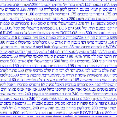
ינס ללא ת.סוכר 147ג'
גולון סנדוויץ' שוקולד ל.סוכר 250ג'
גולון דיאג'סטיב מוזלי 365
מסטיק חמוץ בטעם דובדבן לימון פסיפלורה 40 יחידות 328 גרם
בד"צ טורינו
 גרם
הריבו כוכבים 175 גרם
ריטר לבן סמרטיס 100 גרם
ריטר חלב סמרטיס 
 דיפ שמנת חמוצה ושום 280 גרם
קווסט עוגיית חלבון שוקולד צ'יפס
קווסט ע
וני 18 יח' 270 גרם
מרשמלו פרחים יאמס 160 גרם
מרשמלו לבבות יאמס 
טעם תות וניל 500 גרם BOULOS
ממתק מרשמלו מסולסל BOULOSתכלת לבן בטעם תות וניל 500 גרם
וניל 500 גרם BOULOS
ממתק מרשמלו מסולסל צבעוני BOULOSבטעם תות וניל 500 גרם
ופ סרירצ'ה חריף 567ג'
סוכריות סודה בצורת אבן נייר ומספרים 216 גרם
פס 
ם
עיד פרש דפי מנטה תות אדום 0.6 גרם
לארבי מרשמלו אבטיח 180ג'
לסטרס פירות יער 85 גרם
שוקולד Angel hair צמר גפן עם פיסטוק 150 גרם
כחול לבן 144 גרם
מקל סבא ורוד לבן 144 גרם
קלבי חטיף צ'יפס שוקולד 40 גרם
ושר שוקולד מריר 70% 90 גרם
ביצת קינדר קלאסי שלישייה 60 גרם
מסטיק א
ורוד פיני 500 ג
מרשמלו גולף כחול 500 גרם
מרשמלו גולף אדום 500 גרם
סוכ
כריות סודה בצורת חותמת 198 גרם
סוכריות סודה בצורת פיצה 180 גרם
מרשמ
ת שלם מיובש לבן 60ג'
טרנד לארבי תות שלם מיובש שוקו 60ג'
טרנד לארבי 
1 גרם
שקית שימחת תורה בינונית
תערובת להכנת צ'ורוס 500ג'
פילסברי 
ינדר הפי היפו חמישייה 105 גרם
צ'יטוס מק אנד צ'יז פליימינג הוט 160ג'
הריבו 
קולד תפוז 88 גרם
ריצ סנדביץ דאבל גבינה 67 גרם
ריצ סנדביץ דאבל לימון 67 גר
ב בוטנים 125ג'
אמ אנד אמס קריספי כחול 309ג'
אמ אנד אמס פאוצ' חום 125ג'- K
פופפולי פופקורן 240 גרם טבעי
פופפולי פופקורן 240 גרם חמאה אורגני
פופפולי פופקורן 240 גרם צדר צהוב
פופפולי פופקורן 240 גרם חמאה מופחת שומן
צ'ופה צ'ופס שערות סבתא מסטיק בטעם אבטיח 11 גרם
צופה צופס שער
 קרמל 200 גרם
לקקן ברווזון בטעם תות שדה 240 גרם
מארז 8 יח' לקקן ברבי 80 גרם
ROVELLI שוקולד חג שמח חום זהב חלב פרלינים 800 גרם
שופר 