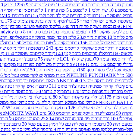
חותכן חנוכה כוכב סביבון חנוכיה
הפתעה 10 פנס לד צבעוני 9 סמ
12 מזרק 20 מל' לעבודות יצירה וקישוט
גרם
מטבע 10 שח חלבי 1 ק"ג
מטבע 5 שח פרווה 1 ק"ג
פרוטאין פרו-חטיף חלבו
קרמל ושוקולד 55 גרם
מיקס כדורים שוקולד חלב ולבן 55 גרם כרמית MIX
בי
בתוספת אגוזים ושוקולד מריר 125גר'
חטיף גרונלה בתוספת צימוקים 175 גר'
SORINI
בובספוג משקה פחית הדר 330 מל
שק' קונפטי פי.וי.סי-סביביון מי
גרם
טולבקס שוקולד 18 גרם
צעצוע סנטה בובות עם סוכריות 8 גרם Candytoy
מיטאלי
חב' 10 צלחות נייר ק.23 ס"מ-חנוכה שמח כחול/זהב מיטאלי
קפ' קרטון + חלון- 8/51/18 
גרם
ביסקויט קרמל לוטוס 156 גרם
ביסקויט לוטוס בטעם קרמל 250 גרם
גלילי
גרם
סנטה וורלד מיקס שוקולד קריסמס במגף 243 גרם
סנטה וורלד מיקס שוקולד 
קלאוס 160ג'
רפאלו קריסמיס כוכב קטן 40 ג
קינדר קריסמס שוקולד 150ג'
קינ
ג'
היידי סנטה עומד 70ג'
גונץ שוקולד LOL לוח שנה 75 גרם
בונ' זהב בצורת עץ מק
גריזלי קריסמס 156 גרם VOBRO
בונ' אדומה משולשת בצורת עץ מקרטון עם שרי 126 ג
סמ
טראפל בלגי מארז כסף 150ג'
טראפל בלגי מארז זהב 150ג'
אירופה סוכריות 
500 מ"ל PIPELINE PUNCH
ABK מארז ממתקים לקריסמיס עגול מס' 6 300 גרם
לקריסמיס ידית ירוקה מס' 3 400 גרם
ABK מארז ממתקים יוקרתי לקריסמיס (מלאך) מס' 7 450 גרם
גרם
קיבלר קרקר שמינייה גבינה צ'דר כתום 311 גרם
צ'יז איט קרקר גבינה צהובה 27
דרופ סוכריה מתפוצצת טרופי 120 גרם
בזוקה טרופי 120 גרם
בזוקה פירות 120 גרם
צ'יפס חמוץ 175ג'
בייגלה ציו מקלות תפו"א 80 גרם
בייגלה ציו מקלות מלוחים 100 גרם
ENERGY BALLZ
טרולי גומי ממולא דובדבן קולה 75 גרם
טרולי גומי ממולא מנג
גרם
שוקולד קינדר מקסי שישייה 126 גרם
קינדר קריסמיס סנטה עומד 55ג'
ד"ר
הקרח 50 גרם
צילינדר אייסקונפקט קריסמס 500 גרם MORITZ WAWI
סנטה 
אמיצ'לי 100 גרם
חנוכיה פח זהב חנוכה שמח 25X14 סמ
גוסי ממתק ג'ל בצורת 
בטעם תות 30 גרם
גומי דיפ מקלות עם ג'ל חמוץ בטעם פטל 30 גרם
בונבונירה ד
מזל+סוכריות
לקקן סיסי סטיקס פינגווין תות 9 גרם
פרינגלס פילי סטייק גבינה 158 גרם
גרם
קיבלר קרקר שמינייה קלאב צ'דר 311 גרם
פררו קולקשיין גרנד אסורטמנט 197.8 