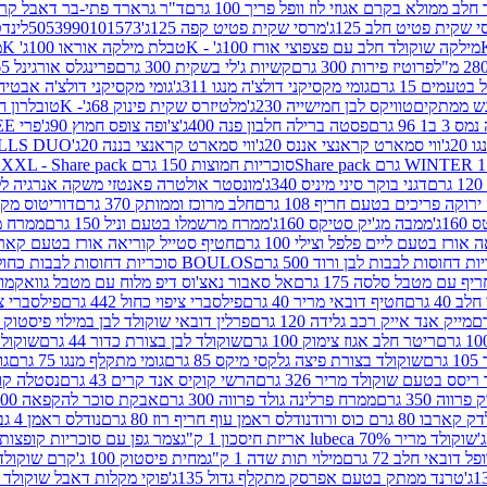
 ממולא בקרם אגוזי לוז וופל פריך 100 גרם
ד"ר גרארד פתי-בר דאבל קרם ב
 שקית פטיט חלב 125ג'
מרסי שקית פטיט קפה 125ג'
5053990101573
לינדט
מילקה שוקולד חלב עם פצפוצי אורז 100ג' - K
טבלת מילקה אוראו 100ג' K
מ
פרוטיז פירות 300 גרם
קשיות ג'לי בשקית 300 גרם
פרינגלס אורגינל 165 גרם
עמים 15 גרם
גומי מקסיקני דולצ'ה מנגו 311ג'
גומי מקסיקני דולצ'ה אבטיח 311ג
ש ממתקים
טוויקס לבן חמישייה 230ג'
מלטיזרס שקית פינוק 68ג'- K
טובלרון חלב 35ג
 96 גרם
פסטה ברילה חלבון פנה 400ג'
צ'ופה צופס חמוץ 90ג'
פרי FREE חטיף מלון קראנצ'י 20 גרם
2ג'
ווי סמארט קראנצי אננס 20ג'
ווי סמארט קראנצי בננה 20ג'
SKILLS DUO סוכריות על מקל בטעמי תפו
סוכריות חמוצות 150 גרם SOUR MADNESS XXL - Share pack
דגני בוקר סיני מיניס 340ג'
מונסטר אולטרה פאנטזי משקה אנרגיה ללא סוכר
וקה פריכים בטעם חריף 108 גרם
חלב מרוכז וממותק 370 גרם
דוריטוס מקסיק
1ג'
ממבה מג'יק סטיקס 160ג'
ממרח מרשמלו בטעם וניל 150 גרם
ממרח מרש
ורז בטעם ליים פלפל וצילי 100 גרם
חטיף סטייל קוריאה אורז בטעם קארבונרה 
BOULOS סוכריות דחוסות לבבות כחול לבן 500 גרם
 עם מטבל סלסה 175 גרם
אל סאבור נאצ'וס דיפ מלוח עם מטבל גוואקמולי 175 ג
40 גרם
חטיף דובאי מריר 40 גרם
פילסברי ציפוי כחול 442 גרם
פילסברי ציפו
מייק אנד אייק רכב גלידה 120 גרם
פרלין דובאי שוקולד לבן במילוי פיסטוק וקדאיף
ריטר חלב אגוז צימוק 100 גרם
שוקולד לבן בצורת כדור 44 גרם
שוקולד ח
ם
שוקולד בצורת פיצה גלקסי מיקס 85 גרם
גומי מתקלף מנגו 75 גרם
גו
ריסס בטעם שוקולד מריר 326 גרם
הרשי קוקיס אנד קרים 43 גרם
נסטלה קורנ
ה 350 גרם
ממרח פרלינה גולד פרווה 300 גרם
אבקת סוכר להקפאה 300 גרם
80 גרם כוס ורוד
נודלס ראמן עוף חריף רוז 80 גרם
נודלס ראמן 4 גבינות 80 גרם
שוקולד מריר 70% lubeca אריזת חיסכון 1 ק"ג
צמר גפן עם סוכריות קופצות ענב
 דובאי חלב 72 גרם
מילוי תות שדה 1 ק"ג
מחית פיסטוק 100 ג'
קרם שוקולד לשמר
טרנד ממתק בטעם אפרסק מתקלף גדול 135ג'
פוקי מקלות דאבל שוקולד 47 גרם