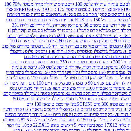
עם עוגיות שוקולד צ'יפס 180 גרם
טוניס שוקולד מריר מעולה 70% 180
באצ'י מיקס 3 טעמים קופסה 175 ג' PERUGINA BACI
באצ'י
יאמס לקקן רולר בטעם פטל 20 גרם
יאמס סוכריות סוכר חמוצות
לוי קרם וניל 150 גרם FLIS
סוכריות ממולאות בטעם פירות בים בום
קולד רושן עם בוטנים 38 גרם
רושן סוכריות ג'לי קרייזי פצ'ולקה 351
ולד רושן ממולא קרם קרמל 43 גרם
מזרק ממולא בטעם שוקולד לבן 8
ם קריספי 170ג'
אמ אנד אמס שוקו 220ג'
גונץ סנטה קלאוס ביירן מינכן
 500 גרם
גולון מריה חדש עברית 600ג'
קינדר קינדריני מאגדת 100
טופי כדורים מזל טוב בצורת דובי ורוד 16 גרם
טופי כדורים מזל טוב
רם
מלו מרשמלו קאפקייק ממולא תות 100 גרם
מלו פלוס מרשמלו
 חמוצות מאוד 60 גרם
סאוור מדנס סוכריות חמוצות 60 גרם
300 גרם
עוגת ספוג בטעם תות 250 גרם
עוגת ספוג בטעם דובדבן
גרם
קינג עוגיות רכות שוקולד טריפל צ'יפס 160 גרם
קינג עוגיות
 גומי פינגווין 150 גרם
טרולי גומי שיני דרקולה 150 גרם
טרולי סופר בריין
טרולי מרשמלו אפרסק 150 גרם
טרולי מרשמלו תפוח 150 גרם
טרולי גומי
לד חלב עם אגוזים 90 גרם
שוק' טב מילקה דיים 100 גרם דיפלומט
דן לגן
הריבו אבטיח 160ג'
היידי מוצארט תפוז 119ג'
היידי מוצארט נוגט
 משוקולד במילוי קרם חלב ברשת 80 גרם
גונץ סנטה משוקולד במילוי קרם
ח שנה מפרץ ההרפתקאות 75 גרם
גונץ שוקולד לוח שנה קריסמיס 50
יון 300 גרם SORINI
בונ' קריסמס טיפאני 180 גרם
ג'
קינדר קריסמס גרביים 212ג'
רפאלו קריסמס גראנד 125ג'
פררו רושר
ת 220ג'
קינדר קריסמיס ביצה ענקית בנים 220ג'
קינדר קריסמס דמויות
וופל מילקה במילוי קרם 150 גרם
אצבעות מילקיניס מילקה 87.5 גרם
טורינו
סביבון קפיץ 5 ראשים בקופ 22.5X13 סמ
10 כלי דמוי
דן לגן 10 סביבון טוש מצייר צבעוני 6.5X5.5 סמ
3