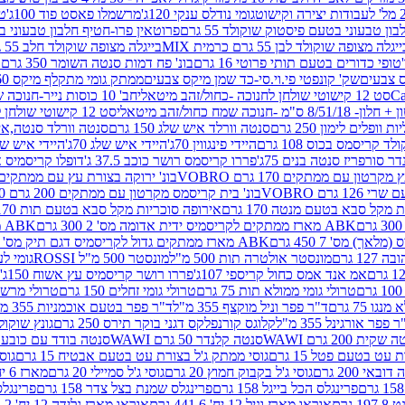
גומי נודלס ענקי 120ג'
מרשמלו פאסט פוד 100ג'
טר
ן טבעוני בטעם פיסטוק שוקולד 55 גרם
פרוטאין פרו-חטיף חלבון טבעוני בטעם 
יגלה מצופה שוקולד לבן 55 גרם כרמית MIX
בייגלה מצופה שוקולד חלב 55 גרם כרמית MIX
טופי כדורים בטעם תותי פרוטי 16 גרם
בונ' פח דמות סנטה השומר 350 גרם SORINI
קס צבעים
שק' קונפטי פי.וי.סי-כד שמן מיקס צבעים
ממתק גומי מתקלף מיקס 60 גרם
סט 12 קישוטי שולחן לחנוכה -כחול/זהב מיטאלי
חב' 10 כוסות נייר-חנוכה שמח כחול/זהב מיטאלי
ס"מ -חנוכה שמח כחול/זהב מיטאלי
סט 12 קישוטי שולחן לחנוכה -צבעוני
ות וופלים לימון 250 גרם
סנטה וורלד איש שלג 150 גרם
סנטה וורלד סנטה,איש ש
קריסמס בכוס 108 גרם
היידי פינגווין 70ג'
היידי איש שלג 70ג'
היידי איש שלג 50
דר סורפריז סנטה בנים 75ג'
פררו קריסמס רושר כוכב 37.5 ג'
דופלו קריסמיס איש
רטון עם ממתקים 170 גרם VOBRO
בונ' ירוקה בצורת עץ עם ממתקים 170 גרם OBRO
רם VOBRO
בונ' בית קריסמס מקרטון עם ממתקים 200 גרם VOBRO
10 סביבון פ
מקל סבא בטעם מנטה 170 גרם
אירופה סוכריות מקל סבא בטעם תות 170 גרם
ABK מארז ממתקים לקריסמיס ידית אדומה מס' 2 300 גרם
ABK מארז מתנה פעמון לקריסמיס מס' 1 200 גרם
ABK מארז ממתקים גדול לקריסמיס דגם תיק מס' 4 500 גרם
1 גרם
מונסטר אולטרה תות 500 מ"ל
מונסטר 500 מ"ל ROSSI
גומי לעי
אמ אנד אמס כחול קריספי 107ג'
פררו רושר קריסמיס עץ אשוח 150ג'
טרולי גומי ממולא תות 75 גרם
טרולי גומי זחלים 150 גרם
טרולי מרשמלו ב
ו 75 גרם
ד"ר פפר וניל מוקצף 355 מ"ל
ד"ר פפר בטעם אוכמניות 355 מ"ל
 פפר אורגינל 355 מ"ל
קלוגס קורנפלקס דגני בוקר תירס 250 גרם
גונץ שוקולד 
שקית 200 גרם WAWI
סנטה קלנדר 50 גרם WAWI
סנטה בודד עם כובע 80 גרם WAWI
עט בטעם פטל 15 גרם
גוסי ממתק ג'ל בצורת עט בטעם אבטיח 15 גרם
גוס
ובאי 200 גרם
גוסי ג'ל בקבוק חמוץ 20 גרם
גוסי ג'ל סמיילי 20 גרם
מארז 6 יח' תיבת אוצר פלסטיק
פרינגלס הכל בייגל 158 גרם
פרינגלס שמנת בצל צדר 158 גרם
פרינגלס מ
גרם
אוראו מארז וניל 12 יח' 441.6 גרם
אוראו מארז גלידה 12 יח' 331.2 גרם