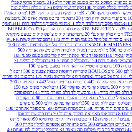
סקוויט ממולא בקרם בטעם שוקולד חלב 216 גרם
בונ' מרסי לאבלי
 לינדור טבלה פיסטוק 100ג'
קינדר שוקוצ'יפס 136ג'
'טבלת מילקה תות
ילקה לוטוס ביסקוף 90ג' - K
מרסי שקית פטיט קראנץ' 125ג'
מרסי לאבליז
קנדי בייטס ירוק חמוץ 20 גרם
קנדי בייטס מתוק אדום 20 גרם
ביצת
'
גומי מקסיקני דולצ'ה קולה 311ג'
גומי מקסיקני דולצ'ה תות 311ג'
חטיף
' - K
BUBBLE TEA אייס תה תות אפרסק 320 מ"ל
BUBBLE
דפדפי קוקוס צ'יפס קוקוס בטעם מתקתק
ח ותות 120 גרם
סוכריות קשות PURE
סאוור מדנס סוכריות על מקל חמוצות בשקית 100
 500 מ"ל
מונסטר (סגול) אולטרה ויולט משקה אנרגיה 500
ן טאקו 110ג'
סנאפי חטיפי אפונה ירוקה פריכים בטעם טבעי 108
מלו בטעם תות 150 גרם
מילקה נוסיני 31.5 גרם
מילקה וופליני 31
100 גרם
חטיף סטייל קוריאה אורז בטעם פיקנטי 100
BOULOS סוכריות דחוסות לבבות צבעונים 500 גרם
אל
רם
אל סאבור נאצ'וס דיפ צ'ילי ברוטב גבינה 175 גרם
סוכ' ג'לי פירות
י פאן פטי שוקולד 442 גרם
פילסברי ציפוי סגול 442 גרם
אפיפית 200
 500 גרם
לואקר מיניס שוקולד 150 גרם
לואקר מיניס אגוז 150
לב בצורת כדור 105 גרם
שוקולד חלב בצורת כדור 44 גרם
שוקולד
מי מתקלף בננה 75 גרם
קוביות חמוצות בטעם ענבים 60 גרם
קוביות
פלקס דבש ללא גלוטן 350ג'
קרם קורנפלקס חלבי 500 גרם
קרם
קרם תות פרווה 500 גרם
ממרח תמרים 500 גרם
סוכר אינוורטי 500
ראמן סאמיאנג בולדק אורגינל 70 גרם כוס שחור
ראמן
ים / תות שקית 12 גרם
טבלת היידי קרמי טירמיסו 90ג'
סאוור מדנס
ים וקראנצ'ים 500 גרם פרווה
קרם אספרסו למילוי מקרון 500
שוק' בר פוקי מקלות תה מאצה 33 גרם
פוקי מקלות לבן עוגיות 40