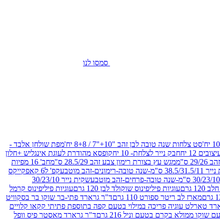
סמסו לנו
סט צלחות שנה טובה לבן זהב "10+"7 / 8+8 יח'
מפת שולחן אלבד -
חבק נייר לצלחת- 10 יח
קופסא מהודרת לעוגת אינגליש +חלון
 ס"מ
מגש עץ בצורת רימון צבע זהב 28.5/29 ס"מ
חב' 16 מפיות
-שנה טובה-רימונים-זהב מוטבע
קפ' ל6 קאפקייקס
שקית נייר 30/23/10
12 גרם
עוגיות פיליפינוס שוקולד לבן 120 גרם
עוגיות פיליפינוס קרמל
מארז לב ריטר ספורט 110 גרם
ד"ר גרארד פתי-בר שוקו בר בסקוויט
רד טארלט עוגיה פריכה במילוי בטעם קפה בתוספת פתיתי קקאו קלויים
קו ממולא בקרם בטעם וניל 216 גרם
ד"ר גרארד מאסטר פיס וופל