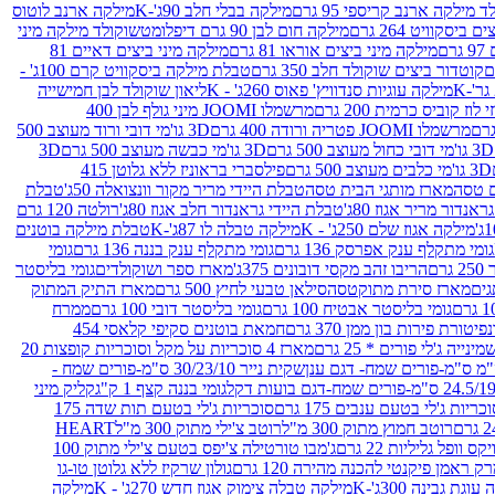
 מילקה ארנב קריספי 95 גרם
מילקה בבלי חלב 90ג'-K
מילקה ארנב לוטוס
ביסקוויט 264 גרם
מילקה חום לבן 90 גרם דיפלומט
שוקולד מילקה מיני
ם
מילקה מיני ביצים אוראו 81 גרם
מילקה מיני ביצים דאיים 81
קוטדור ביצים שוקולד חלב 350 גרם
טבלת מילקה ביסקוויט קרם 100ג' -
מילקה עוגיות סנדוויץ' פאוס 260ג' - K
ליאון שוקולד לבן חמישייה
 קוביס כרמית 200 גרם
מרשמלו JOOMI מיני גולף לבן 400
מרשמלו JOOMI פטריה ורודה 400 גרם
3D גו'מי דובי ורוד מעוצב 500
3D גו'מי דובי כחול מעוצב 500 גרם
3D גו'מי כבשה מעוצב 500 גרם
3D
3D גו'מי כלבים מעוצב 500 גרם
פילסברי בראוניז ללא גלוטן 415
 טסה
מארז מותגי הבית טסה
טבלת היידי מריר מקור וונצואלה 50ג'
טבלת
אנדור מריר אגוז 80ג'
טבלת היידי גראנדור חלב אגוז 80ג'
רולטה 120 גרם
מילקה אגוז שלם 250ג' - K
מילקה טבלה לו 87ג'-K
טבלת מילקה בוטנים
גומי מתקלף ענק אפרסק 136 גרם
גומי מתקלף ענק בננה 136 גרם
גומי
רם
הריבו זהב מקסי דובונים 375ג'
מארז ספר ושוקולדים
גומי בליסטר
גים
מארז סירת מתוקטסה
סילאן טבעי לחיץ 500 גרם
מארז התיק המתוק
גומי בליסטר אבטיח 100 גרם
גומי בליסטר דובי 100 גרם
ממרח
פיטורת פירות בון ממן 370 גרם
חמאת בוטנים סקיפי קלאסי 454
נייה ג'לי פורים * 25 גרם
מארז 4 סוכריות על מקל וסוכריות קופצות 20
שקית נייר 30/23/10 ס"מ-פורים שמח -
גומי בננה קצף 1 ק"ג
קליק מיני
כריות ג'לי בטעם ענבים 175 גרם
סוכריות ג'לי בטעם תות שדה 175
רוטב חמוץ מתוק 300 מ"ל
רוטב צ'ילי מתוק 300 מ"ל
HEART
קס וופל גליליות 22 גרם
ג'מבו טורטילה צ'יפס בטעם צ'ילי מתוק 100
ק ראמן פיקנטי להכנה מהירה 120 גרם
גולון שרקיז ללא גלוטן טו-גו
וגת גבינה 300ג'-K
מילקה טבלה צימוק אגוז חדש 270ג' - K
מילקה