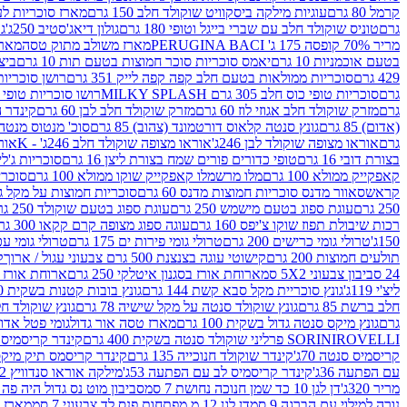
קרמל 80 גרם
עוגיות מילקה ביסקוויט שוקולד חלב 150 גרם
מארז סוכריות לעיס
גרם
טוניס שוקולד חלב עם שברי בייגל וטופי 180 גרם
גולון דיאג'סטיב 250ג'
גו
מריר 70% קופסה 175 ג' PERUGINA BACI
מארז משולב מתוק טסה
מארז
בטעם אוכמניות 10 גרם
יאמס סוכריות סוכר חמוצות בטעם תות 10 גרם
ביצת
429 גרם
סוכריות ממולאות בטעם חלב קפה קפה לייק 351 גרם
רושן סוכריות ג'לי 
גרם
סוכריות טופי כוס חלב 305 גרם MILKY SPLASH
רושו סוכריות טופי חלב 
גרם
מזרק שוקולד חלב אגוזי לוז 60 גרם
מזרק שוקולד חלב לבן 60 גרם
קינדר הפי
(אדום) 85 גרם
גונץ סנטה קלאוס דורטמונד (צהוב) 85 גרם
סוכ' מנטוס מנטה 29.7 גר
גרם
אוראו מצופה שוקולד לבן 246ג'
אוראו מצופה שוקולד חלב 246ג' - K
אוראו
בצורת דובי 16 גרם
טופי כדורים פורים שמח בצורת ליצן 16 גרם
סוכריות ג'לי ב
קאפקייק ממולא 100 גרם
מלו מרשמלו קאפקייק שוקו ממולא 100 גרם
סוכריות ג
קראש
סאוור מדנס סוכריות חמוצות מדנס 60 גרם
סוכריות חמוצות על מקל גולגולת
250 גרם
עוגת ספוג בטעם מישמש 250 גרם
עוגת ספוג בטעם שוקולד 250 גרם
רכות שיבולת תפוז שוקו צ'יפס 160 גרם
עוגה ספוג מצופה קרם קקאו 300 גרם
150ג'
טרולי גומי כרישים 200 גרם
טרולי גומי פירות ים 175 גרם
טרולי גומי עכברים
תולעים חמוצות 200 גרם
קישוטי עוגה בצנצנת 500 גרם צבעוני עגול / ארוך
ק
24 סביבון צבעוני 5X2 סמ
ארוחת אורז בסגנון איטלקי 250 גרם
ארוחת אורז בסגנ
ליצ'י 119ג'
גונץ סוכריית מקל סבא קשת 144 גרם
גונץ בובות קטנות בשקית 100 גרם
חלב ברשת 85 גרם
גונץ שוקולד סנטה על מקל שישיה 78 גרם
גונץ שוקולד חלב ס
גרם
גונץ מיקס סנטה גדול בשקית 100 גרם
מארז טסה אור גדול
גומי פטל אדום 
ROVELLI פרליני שוקולד סנטה בשקית 400 גרם
SORINI
קינדר קריסמיס מיק
קריסמיס סנטה 70ג'
קינדר שוקולד חנוכייה 135 גרם
קינדר קריסמס תיק מיקס 193
עם הפתעה 36ג'
קינדר קריסמיס לב עם הפתעה 53ג'
מילקה אוראו סנדוויץ 92 גרם
מריר 320ג'
דן לגן 10 כד שמן חנוכה נחושת 7 סמ
סביבון מוט נס גדול היה פה ברש
נורה למילוי עם הברגה 9 סמ
דן לגן 12 מ.מפתחות פנס לד צבעוני 7 סמ
מארז 3 מזרקים לאפייה ולבישול 10 מל'