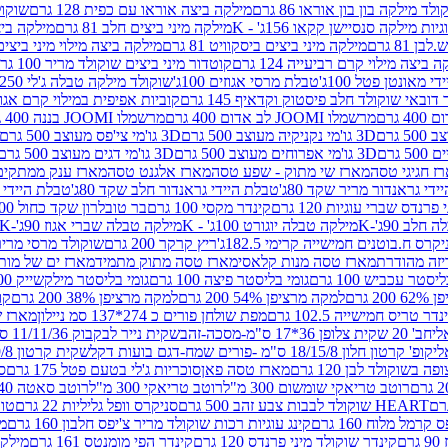
לד מילקה בון בון אוראו 86 גרם
מילקה ביצה אוראו עם כפית 128 גרם
שוקולד
גיות מילקה סנסיישן קקאו 156ג' - K
מילקה מיני ביצים חלב 81 גרם
מילקה ביצים 
 81 גרם
מילקה מיני ביצים ביסקוויט 81 גרם
מילקה ביצה מילוי מיני ביצים 97 גר
 ביצה מילוי קרם רביעייה 124 גרם
קוטדור מיני ביצים שוקולד מריר 100 גרם
די מאונטן פטל 100ג'
טבלת מרסי אגוזים 100ג'
שוקולד מילקה טבלה ג'לי 250 גר'-K
 דובאי שוקולד חלב פיסטוק וקדאיף 145 גרם
קוביות אפיפית במילוי קרם אגוזי לוז
מרשמלו JOOMI לב אדום 400 גרם
מרשמלו JOOMI בננה 400 גרם
3D גו'מי נקניקיה מעוצב 500 גרם
3D גו'מי צי'פס מעוצב 500 גרם
3D גו'מי אפרוחים מעוצב 500 גרם
3D גו'מי דגים מעוצב 500 גרם
ז חגיגי טסה
מארז שי מתוק - שפע טסה
מארז אלגנט טסה
מארז ענק ממתקים
די גראנדור מריר שקד 80ג'
טבלת היידי גראנדור חלב שקד 80ג'
טבלת היידי גר
נדס שברי עוגיות 120 גרם
קינדר מקסי 100 גרם
בר טובלרון שקד כחול 100ג'
לב 90ג'-K
מילקה טבלה יוגורט 100ג' - K
מילקה טבלה שברי אגוז 90ג'-K
קרס ח.בוטנים חמישייה קרימי 182.5ג'
ריץ קרקר 200 גרם
שוקולד מרסי מריר 250 ג
מארז טסה מנות קלאסי
מארז טסה מתוק מתמיד
מארז ים של מות
יסטר עכביש 100 גרם
גומי בליסטר פיצה 100 גרם
גומי בליסטר מילקשייק 100 גרם
2 גרם
למקה מרציפן 54% 200 גרם
למקה מרציפן 38% 200 גרם
קונ
נדר טריס חמישייה 102.5 גרם
מפת שולחן פורים כ 274*137 סמ ניילון
מארז שמי
חב' 20 שקית צלופן 36*17 ס"מ-מסכה-זהב
שקית נייר לבקבוק 11/11/36 ס"מ ס"מ-פורים שמח- דגם ענן
קופ' קרטון חלון 18/15/8 ס"מ -פורים שמח-דגם בועות דקל
שקית קרטון 24.5/19/8 ס"מ-פורים שמח-דגם בועות דקל
שוקולד לבן 120 גרם
מארז טסה פאן
סוכריות ג'לי בטעם פטל 175 גרם
סו
רוטב טריאקי שומשום 300 מ"ל
רוטב טריאקי 300 מ"ל
רוטב סאטה 240 גרם
HEART שוקולד לבבות צבע זהב 500 גרם
סניקרס וופל גליליות 22 גרם
טווי
רמל מלוח 160 גרם
קינג עוגיות רכות שוקולד מריר צ'יפס חלבון 160 גרם
מר
ם
קינדר שוקולד מיני פרנדס 120 גרם
קינדר הפי מומנטס 161 גרם
מילקה ע