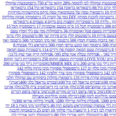
מטבעות שוקולד לבן להמסה 28% קקאו בד"צ 750 גרם
מטבעות שוקולד
קרם וניל 66 גרם
אוראו בראוניז 154 גרם
אוראו וניל 154 גרם
אוראו
1 גרם
מארז טסה של בוננזה
מארז טסה מיקס מתוק
עוגיות מזרחיות
ערכה להכנת ממתק DIY גומי על קשית 15 גרם
ממתק אבקה מדליקה
גלידה 10 גרם
סוכריות קופצות בום מיקס 4 טעמים 4 גרם
אוראו
 גרם
מסטיק חבל 15 ס"מ בטעם אוכמניות 17 גרם
מסטיק חבל 15
וכריות בטעם פטל ואוכמניות 36 גרם
מקלות גומי עם ג'לי חמוץ טעם
ם פירות 10 גרם
מנטוס קלין ברט פירות יער 90 גרם
מנטוס קלין ברט'
 ואוו בקבוק מסטיק חמוץ 500 גרם
גומי ואוו מיני המבורגר 500 גרם
גומי ואוו
50 גרם
גומי ואוו כובע טרופי חמוץ 500 גרם
ראש ג'לי אבטיח 8
ם
עוגיות טעם חמאה קופסת פח ורדים 114 גרם
עוגיות טעם חמאה
' - K
מילקה טבלה אגוז שלם 95ג'-K
מילקה קייק אנד שוק 175ג'-
סוכריות בטעם קוקוס 250 גרם
סוכריות ג'ינגר קוקוס
ג'ילי בוני פרוט 200 גרם SUMMER MIX
סוכריות ג'ילי בוני פרוט 200
רן מוכן מלח ים 127 גרם
פופפולי פופקורן מוכן מתוק מלוח 142
 גרם
פופפולי פופקורן מוכן צדר חלפיניו 142 גרם
פופפולי פופקורן
מנטוס שקית פירות 135 גרם
מארז מקלות ביסקוויט עם שוקולד חלבי
100ג'
פבורס טראפל לבן וניל 100ג'
פבורס טראפל בלגי 400ג'
אנרג'י
ורגני ביו שוקוצ'יפס 150ג'
גולון אורגני ביו דיאג'סטיב צ'יה 270ג'
גולון אורגני
3ג'
סוכ' צ'ופה צ'ופס דברים מוזרים 120ג'
סוכ' צ'ופה צ'ופס דברים
ו בזיליקום לימון 190ג'
ברילה פסטו בזיליקום מוצרלה
3ג' K
טבלת מילקה טריולד 280ג' K
שוק' מילקה אוראו 300גר'
ות ג'לי עטופות שמחות
ראש משוגע תות 40 גרם
לקקני מיני מארז כ 18 יח'
אורז לבן דביק 1 ק"ג
אצות נורי סילוור 10 דפים 25 גרם
אבקה להכנת
80 גרם
שוקולד רושן אורירי חלב 80 גרם
שוקולד רושן אורירי לבן