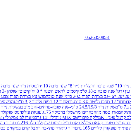
0526350858
שנה טובה יח'
צלחת נייר 8" שנה טובה 10 יח'
כוסות נייר שנה טובה 10 יח'
+רגל שנה טובה כ-18 ס"מ
קיסמים לראש השנה * 8 יח'
קישוטי שולחן -3 עיצובים 12 יח
ובה
מגש עץ בצורת תפוח צבע זהב 29/26
חב' 12 תפוח גליטר ק.3 ס"מ-ירוק
חב' 12 תפוח גליטר ק.3 ס"מ-זהב
שקית נייר 38.5/31.5/11 ס"מ
שקית נייר 24.5/19/8 ס"מ-שנה טובה-פרחים-זהב מוטבע
שקית נייר 30/23/10 ס"מ-שנה טובה-פרחים-זהב מוטבע
תוקה
מארז טסה מוזהב
הריבו מרשמלו ברביקיו 175ג'
עוגיות פיליפינוס שוקולד חלב 0
ל 90ג' - K
מילקה פיבוריטס MIX מונדלז 141 גרם
מארז לב אמיצ'לי 125 גרם
וויט בטעם קקאו ממולא בקרם וניל בטעם שוקולד חלב 216 גרם
ד"ר גרא
פופקורן קלויים 165 גרם
ד"ר גרארד פתי-בר דאבל קרם בסקוויט בטעם שו