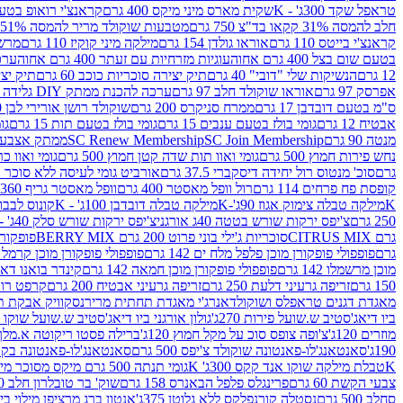
טראפל שקד 300ג' - K
שקית מארס מיני מיקס 400 גרם
קראנצ'י רואופ בטעם תו
חלב להמסה 31% קקאו בד"צ 750 גרם
מטבעות שוקולד מריר להמסה 51% קקאו פרווה בד"צ 750 גרם
קראנצ'י בייטס 110 גרם
אוראו גולדן 154 גרם
מילקה מיני קוקיז 110 גרם
מרשמלו 150 גר 
בטעם שום בצל 400 גרם אחוה
עוגיות מזרחיות עם זעתר 400 גרם אחוה
ערכה 
12 גרם
הנשיקות שלי "דובי" 40 גרם
תיק יצירה סוכריות כוכב 60 גרם
תיק יצירה
אפרסק 97 גרם
אוראו שוקולד חלב 97 גרם
ערכה להכנת ממתק DIY גלידה 43.5 גרם
ס"מ בטעם דובדבן 17 גרם
ממרח סניקרס 200 גרם
שוקולד רושן אורירי לבן 80 גרם
אבטיח 12 גרם
גומי בולז בטעם ענבים 15 גרם
גומי בולז בטעם תות 15 גרם
גומ
מנטה 90 גרם
SC Join Membership
SC Renew Membership
ממתק אצבעוני 7.5 
נחש פירות חמוץ 500 גרם
גומי ואוו תות שדה קטן חמוץ 500 גרם
גומי ואוו כרי
גרם
סוכ' מנטוס רול יחידה דיסקברי 37.5 גרם
אורביט גומי לעיסה ללא סוכר בטעם
קופסת פח פרחים 114 גרם
רול וופל מאסטר 400 גרם
וופל מאסטר גריף 360 גרם
K
מילקה טבלה צימוק אגוז 90ג'-K
מילקה טבלה דובדבן 100ג' - K
קונוס לבבות 
250 גרם
צ'יפס ירקות שורש בטטה 40ג אורגני
צ'יפס ירקות שורש סלק 40ג' -אורגני
גרם CITRUS MIX
סוכריות ג'ילי בוני פרוט 200 גרם BERRY MIX
פופקורן בט
גרם
פופפולי פופקורן מוכן פלפל מלח ים 142 גרם
פופפולי פופקורן מוכן קרמל 142 גרם
מוכן מרשמלו 142 גרם
פופפולי פופקורן מוכן חמאה 142 גרם
קינדר בואנו דארק ב
150 גרם
זריפה גרעיני דלעת 250 גרם
זריפה גרעיני אבטיח 200 גרם
קרפט רוטב ב
מאגדת דגנים טראפלס ושוקולד
אנרג'י מאגדת תחתית מריר
נסקוויק אבקת תות 0
ביו דיאג'סטיב ש.שועל פירות 270ג'
גולון אורגני ביו דיאג'סטיב ש.שועל שוקו 270ג'
מוזרים 120ג'
צ'ופה צופס סוכ על מקל חמוץ 120ג'
ברילה פסטו ריקוטה א.מלך 190ג
190ג'
סאנטאנג'לו-פאנטונה שוקולד צ'יפס 500 גרם
סאנטאנג'לו-פאנטונה בקופסה 0
K
טבלת מילקה שוקו אנד קקס 300ג' K
גומי תנתה 500 גרם מיקס מסוכר מיני תות בננה
צבעי הקשת 60 גרם
פרינגלס פלפל הבאנרס 158 גרם
שוק' בר טובלרון חלב 200ג'
סחלב 500 גרם
נסטלה קורנפלקס ללא גלוטן 375ג'
אנטון ברג מרציפן מילוי בייליס 75