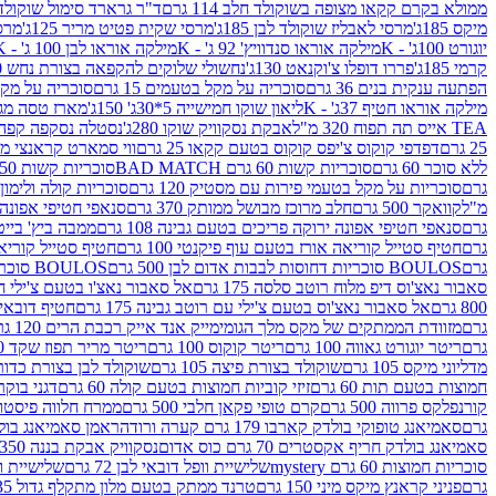
ממולא בקרם קקאו מצופה בשוקולד חלב 114 גרם
ד"ר גרארד סימול שוקולד חלב
מיקס 185ג'
מרסי לאבליז שוקולד לבן 185ג'
מרסי שקית פטיט מריר 125ג'
מרסי
יוגורט 100ג' - K
מילקה אוראו סנדוויץ' 92 ג' - K
מילקה אוראו לבן 100 ג' - K
קרמי 185ג'
פררו דופלו צ'וקנאט 130ג'
נחשולי שלוקים להקפאה בצורת נחש 280 מ"ל
הפתעה ענקית בנים 36 גרם
סוכריה על מקל בטעמים 15 גרם
סוכריה על מקל בט
מילקה אוראו חטיף 37ג' - K
ליאון שוקו חמישייה 5*30ג' 150ג'
מארז טסה מג
TEA אייס תה תפוח 320 מ"ל
אבקת נסקוויק שוקו 280ג'
נסטלה נסקפה קפה נמס 3 ב1
25 גרם
דפדפי קוקוס צ'יפס קוקוס בטעם קקאו 25 גרם
ווי סמארט קראנצי מנגו 0
ללא סוכר 60 גרם
סוכריות קשות 60 גרם BAD MATCH
סוכריות קשות WINTER 150 גרם Share pack
גרם
סוכריות על מקל בטעמי פירות עם מסטיק 120 גרם
סוכריות קולה ולימון 120 גרם
מ"ל
קוואקר 500 גרם
חלב מרוכז מבושל ממותק 370 גרם
סנאפי חטיפי אפונה יר
גרם
סנאפי חטיפי אפונה ירוקה פריכים בטעם גבינה 108 גרם
ממבה ביץ' בייטס 60
גרם
חטיף סטייל קוריאה אורז בטעם עוף פיקנטי 100 גרם
חטיף סטייל קוריאה א
גרם
BOULOS סוכריות דחוסות לבבות אדום לבן 500 גרם
BOULOS סוכריות דחוסות לבבות לבן ורוד 500 גרם
סאבור נאצ'וס דיפ מלוח רוטב סלסה 175 גרם
אל סאבור נאצ'ו בטעם צ'ילי חריף
800 גרם
אל סאבור נאצ'וס בטעם צ'ילי עם רוטב גבינה 175 גרם
חטיף דובאי חלב 
גרם
מזוודת הממתקים של מקס מלך הגומי
מייק אנד אייק רכבת הרים 120 גרם
גרם
ריטר יוגורט גאווה 100 גרם
ריטר קוקוס 100 גרם
ריטר מריר תפוז שקד 100 גרם
מדליוני מיקס 105 גרם
שוקולד בצורת פיצה 105 גרם
שוקולד לבן בצורת כדור 105 גר
חמוצות בטעם תות 60 גרם
זיזי קוביות חמוצות בטעם קולה 60 גרם
דגני בוקר 
קורנפלקס פרווה 500 גרם
קרם טופי פקאן חלבי 500 גרם
ממרח חלווה פיסטוק פרוו
גרם
סאמיאנג טופוקי בולדק קארבו 179 גרם קערה ורודה
ראמן סאמיאנג בולדק קארבו 
סאמיאנג בולדק חריף אקסטרים 70 גרם כוס אדום
נסקוויק אבקת בננה 350ג'
סוכריות חמוצות 60 גרם mystery
שלישיית וופל דובאי לבן 72 גרם
שלישיית וופל
גרם
פניני קראנץ מיקס מיני 150 גרם
טרנד ממתק בטעם מלון מתקלף גדול 135ג'