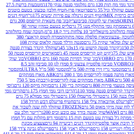
נד גומי מח תות 120 גרם נוזל
גומי סנטה ענקי 170ג'
מטבעות ברשת 27.5
שוקולד וניל 55 גרם
פרוטאין פרו-חטיף חלבון טבעוני בטעם בוטנים
חטיף דגנים גרנולה עם פירות יבשים 175גר'
חטיף דגנים
מארז שי לחנוכה סביבונצ'יק
בונ' פח משאית קריסמס 200 גרם
ממתק גומי מתקלף מנגו 75 גרם
לייס בטעם כמהין שחור 90
חב' 10 צלחות נייר ק.18 ס"מ-חנוכה שמח כחול/זהב
מארז סלסלה טסה מתוקה
ממרח לוטוס קראנצ'י 380
לג ומלאך שקית 75 גרם
סנטה וורלד סנטה קלאוס שקית 108
1ג'
קינדר סנטה קישוט עץ 3x15ג' 45ג'
שוקולד קינדר בצורת סנטה
 שלג 75ג'
קיט קט קריסמיס סנטה 45 ג'
סמארטיס קריסמיס סנטה 50
V
בונ' שוק' דמויות סנטה 160 גרם VOBRO
בונ' שוק'
לסטיק צבעוני 9 סמ
דן לגן 10 סביבון זהב 8.5
מונסטר גרין זירו פחית 500 מ"ל
מונסטר 500 מ"ל ULTRA
מונסטר
ABK מארז ממתקים
ABK מארז ממתקים ענק לקריסמיס (רכבת) מס' 5 750
סה בטעמי פירות 800 גרם
בזוקה ברי 120 גרם
בזוקה מיקס 120 גרם
ג'וסי
קינדר קריסמיס סנטה עומד 110ג'
הריבו דובי גומי חמוץ 175 גרם
הריבו גומי
ננה 150 גרם
טרולי מרשמלו 150 גרם
טרולי גומי ממולא 75 גרם
פרינגלס אדובאדה צילי 158 גרם
חטיף פרינגלס דבש חרדל 158
לוח שנה מיקי מאוס 50 גרם
FROZEN שוקולד לוח שנה לשבור את
שוק' סנטה בודד עם כובע וכיס 200גר'
ריטר חלב עם
י ממתק ג'ל בצורת עט בטעם תות 15 גרם
גומי דיפ מקלות עם ג'ל חמוץ
קינדר דגנים רביעייה 94 גרם
צעצוע מכונת
לח וינגרייט 158 גרם
פרינגלס ראנץ' 158 גרם
פרינגלס גבינה צ'דר 158
אוראו מארז שוקו 12 יח' 441.6 גרם
אוראו מארז תות 12 יח' 441.6