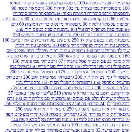
יק ממולא 100 גרם
מלו מרשמלו קאפקייק שוקו ממולא
יות גומי בצורת עין כ50 יחידות 500 גרם
מארז סנטה 90
נס סוכריות חמוצות מאוד 60 גרם
סאוור מדנס סוכריות
סאוור מדנס סוכריות חמוצות מדנס 60 גרם
סוכריות
 גולגולת 90 גרם
סאוור מדנס סוכריות חמוצות 60 גרם
 מצופה קרם וניל 300 גרם
עוגת ספוג בטעם תות 250
 בטעם דובדבן 250 גרם
עוגת ספוג בטעם מישמש 250
ג בטעם שוקולד 250 גרם
קינג עוגיות רכות שוקולד צ'יפס 160
יות רכות שוקולד מריר צ'יפס 160 גרם
קינג עוגיות רכות
'יפס 160 גרם
קינג עוגיות רכות שיבולת תפוז שוקו צ'יפס
ה ספוג מצופה קרם קקאו 300 גרם
אורביט רפרשרס מסטיק
עם אבטיח פטל בקבוקון 67 גרם
טרולי גומי פינגווין 150
י שיני דרקולה 150 גרם
טרולי סופר בריין 150ג'
טרולי גומי
טרולי גומי פירות ים 175 גרם
טרולי גומי עכברים 200
י נשיקות תות 200 גרם
טרולי גומי פרות חלב 200 גרם
טרולי
150 גרם
טרולי מרשמלו תפוח 150 גרם
טרולי גומי
200 גרם
קישוטי עוגה בצנצנת 500 גרם צבעוני עגול /
טב ברבקיו טריאקי מתוק 510 מ"ל
בר שוקולד באונטי 57
ולד חלב עם אגוזים 90 גרם
שוק' טב מילקה דיים 100 גרם
יבון צבעוני 5X2 סמ
ארוחת אורז בסגנון איטלקי 250
ז בסגנון מקסיקני 250 גרם
ארוחת אורז אושפלו 250
ז מג'דרה 250 גרם
הריבו אבטיח 160ג'
היידי מוצארט תפוז
וצארט נוגט ליצ'י 119ג'
גונץ סוכריית מקל סבא קשת 144
ת קטנות בשקית 100 גרם
גונץ אנשי שלג משוקולד במילוי
85 גרם
גונץ אנשי שלג משוקולד במילוי קרם חלב ברשת