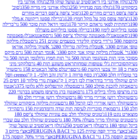
אורגני ביו דיאג'סטיב ש.שועל שוקו 270ג'
גולון אורגני ביו
גולון מגה סנדוויץ' 250ג'
גולון אורגני ביו מריה 350ג'
סוכ'
ברים מוזרים 120ג'
סוכ' צ'ופה צ'ופס דברים מוזרים
צופס סוכ על מקל חמוץ 120ג'
ברילה פסטו ריקוטה א.מלך
לפאי גראהם קרקר 170ג'
גומי וידאל תות סוכר 500 גר'
ברילה
לימון 190ג'
ברילה פסטו בזיליקום מוצרלה
ג'לו-פאנטונה שוקולד צ'יפס 500 גרם
סאנטאנג'לו-פאנטונה
דיי ביסתן קלינדר בטעמים שונים 251 גרם
טבלת מילקה
K
טבלת מילקה טריולד 280ג' K
שוק' מילקה אוראו
לת מילקה שוקו אנד קקס 300ג' K
גומי תנתה 500 גרם מיקס
 תות בננה
גומי תנתה 500 גר' תות חמוץ גדול
גומי תנתה 500 גר'
יות ג'לי עטופות שמחות
ראש משוגע תות 40 גרם
לקקני מיני
פרינגלס פלפל הבאנרס 158 גרם
שוק'
 200ג'
דג כסף פרווה 1 ק"ג
דג זהב חלבי- 1 ק"ג
cremo וופל
 מריר בודד
אורז לבן דביק 1 ק"ג
אצות נורי סילוור 10 דפים 25
נת סחלב 500 גרם
נסטלה קורנפלקס ללא גלוטן 375ג'
אנטון
וי בייליס 175 גרם
אנטון ברג מרציפן משמש בברנדי 220
שן אורירי מריר 80 גרם
שוקולד רושן אורירי חלב 80
ושן אורירי לבן קרמל 80 גרם
עוגיות מילקה ביסקוויט שוקולד
מארז סוכריות לעיסה תות שדה ודומדמניות 150 גרם
היידי
1ג'
טוניס שוקולד חלב עם עוגיות שוקולד צ'יפס 180
לד מריר מעולה 70% 180 גרם
טוניס שוקולד חלב עם שברי
גולון דיאג'סטיב 250ג'
גולון דיאג'סטיב ש.שועל שוק'
 קפה שקית 125 גר' PERUGINA BACI
באצ'י מיקס 3
PERUGINA 
באצ'י מריר 70% קופסה 175