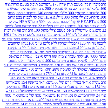
ג'לי בטעם תות שדה 175 גרם
רוטב תיבול בטעם סריראצ'ה
ריות נודלס פתאי עבה/דק 200 גרם
רוטב טריאקי שומשום
ב טריאקי 300 מ"ל
רוטב סאטה 240 גרם
רוטב חמוץ מתוק
ב צ'ילי מתוק 300 מ"ל
HEART שוקולד לבבות צבע אדום
ולד לבבות צבע כסף 500 גרם
HEART שוקולד
50 גרם
סניקרס וופל גליליות 22 גרם
טוויקס וופל גליליות
ו טורטילה צ'יפס בטעם צ'ילי מתוק 100 גרם
קינג עוגיות רכות
ס ללת''ס 160 גרם
קינג עוגיות רכות צ'יפס קרמל מלוח 160
יות רכות שוקולד מריר צ'יפס חלבון 160 גרם
מרק ראמן פיקנטי
 גרם
גולון שרקיז ללא גלוטן טו-גו 160ג'
גולון שוקובום
 120ג'
טבלת פררו רושר מקדמיה ואגוז לוז 90 גרם
קינדר
נדס 120 גרם
קינדר הפי מומנטס 161 גרם
מילקה עוגת
מילקה טבלה צימוק אגוז חדש 270ג' - K
מילקה טראפל
שקית מארס מיני מיקס 400 גרם
קראנצ'י רואופ בטעם
אם אנד אם בוטנים 220 גר'
מנורת 3 המשאלות סוכריות 9.6
לד לבן להמסה 28% קקאו בד"צ 750 גרם
מטבעות
 קקאו בד"צ 750 גרם
מטבעות שוקולד מריר
קינדר בואנו מיני מיקס 205
ראו במילוי קרם וניל 66 גרם
אוראו בראוניז 154 גרם
אוראו
אוראו קראנצ'י בייטס 110 גרם
אוראו גולדן 154 גרם
מילקה
מרשמלו 150 גר – ברבי 24 יחידות
מרשמלו 150 גר –
מרשמלו נקניקייה 10 גרם
מארז טסה של בוננזה
מארז טסה
עוגיות מזרחיות בטעם שום בצל 400 גרם אחוה
עוגיות מזרחיות
ערכה להכנת ממתק DIY טיפות 24 גרם
ערכה