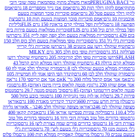
מארז משולב מתוק טסה
מארז טסה שובי דובי
קן רולר תות 20 גרם
יאמס אבן נייר ומספריים 18 גרם
יאמס
עם פטל 20 גרם
יאמס סוכריות סוכר חמוצות בטעם
יאמס סוכריות סוכר חמוצות בטעם תות 10 גרם
ביצת
גליליות וופל במילוי קרם בראוניז 150 גרם FLIS
גליליות
יל 150 גרם FLIS
סוכריות ממולאות בטעם פירות בים
סוכריות ממולאות בטעם חלב קפה קפה לייק 351 גרם
רושן
351 גרם
סוכריות טופי ממולאות בטעם חלב כוס חלב 150
ולד רושן עם בוטנים 38 גרם
רושן סוכריות ג'לי קרייזי
סוכריות טופי כוס חלב 305 גרם MILKY
ושו סוכריות טופי חלב קורובקה 205 גרם
חטיף שוקולד רושן
לה 43 גרם
חטיף שוקולד רושן ממולא קרם קרמל 43
ולא בטעם שוקולד לבן 8 גרם
מזרק שוקולד חלב אגוזי לוז 60
לד חלב לבן 60 גרם
קינדר הפי היפו אגוזי לוז חמישייה 105
ס קרמל מלוח 200 גר' K
אם אנד אם קריספי 170 גר'
אמ
2 גר'
גונץ סנטה קלאוס ביירן מינכן (אדום) 85 גרם
גונץ
ורטמונד (צהוב) 85 גרם
סוכ' מנטוס מנטה 29.7 גרם
מנטוס
לוק או לוק גומי נקניקייה 100 גרם
גומי כובע כחול 500
יה חדש עברית 600ג'
קינדר קינדריני מאגדת 100 גרם
אוראו
לבן 246ג'
אוראו מצופה שוקולד חלב 246ג' - K
אוראו גלידה
מילקה עוגיות סנסיישן אוראו 156 גרם
אבקת קקאו 400
רים מזל טוב בצורת דובי ורוד 16 גרם
טופי כדורים מזל טוב
ם
טופי כדורים פורים שמח בצורת ליצן 16 גרם
סוכריות
70 גרם
סוכריות ג'לי בטעם ליצ'י 70 גרם
סוכריות ג'לי
גרם
מלו מרשמלו קאפקייק ממולא תות 100 גרם
מלו פלוס