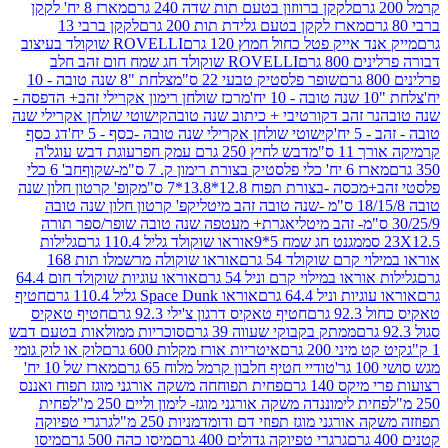
לקקן ברווזון בטעם תות שדה 240 גרם
מארז 8 יח' לקקן
מארז לקקן בטעם גלידת תות 200 גרם
לקקן ברבי 13
 אייק פטל כחול חמוץ 120 גרם
ROVELLI שוקולד בעיצוב
80 גרם
ROVELLI שוקולד חג שמח חום זהב חלב
שופר פלסטיק טבעי 22 ס"מ
צלחת "8 שנה טובה - 10
מרכז שולחן רימון אקרילי זהב+ הדפסה -
ר זהב דקורטיבי + כיתוב שנה טובה
קישוטי שולחן אקרילי שנה
יח'
קישוטי שולחן אקרילי שנה טובה -כסף - 5 יח'
דג כסף
 ס"מ
דבש לחיץ 250 גרם עמק חפר
עוגת דבש עוגל'ה
טיק בצורת רימון ק. 7 ס"מ-שקוף
חב' 6 כלי
 -בצורת תפוח 12.8*13.8*7 ס"מ
קופ' קרטון חלון שנה
קפ' קרטון חלון שנה טובה
אגרת+ מעטפה שנה טובה שופר/ספר תורה
מגנט חג שמח 5*9
אוראו שוקולד גליל 110.4 גרם
גלילות
קרם שוקולד 54 גרם
אוראו שוקולה מרשמלו תות 168
ראו במילוי קרם וניל 54 גרם
אוראו עוגיות שוקולד חום 64.4
ת וניל 64.4 גרם
אוראו Space Dunk גליל 110.4 גרם
חטיף
גרם
חטיף טאקיס דרגון צ'ילי 92.3 גרם
חטיף טאקיס
ממתק בקבוקי שעווה 39 גרם
סוכריות ממולאות בטעם דבש
יני 200 גרם
איטריות אורז מקלות 600 גרם
לוק או לוק גומי
טודיי חטיף חלבון קרמל מלוח 65 גרם
מארז של 10 יח'
ס 140 גרם
פחית תפוחחה משקה אורגני מוגז תפוח ואננס
ת לימוננדה משקה אורגני מוגז- לימון וליים 250 מ"ל
פחית
אורגני מוגז תפוזי דם ודומדמניות 250 מ"ל
גרגרי טפיוקה
גרגרי טפיוקה גדולים 400 גרם
מיסו כהה 500 גרם
מיסו