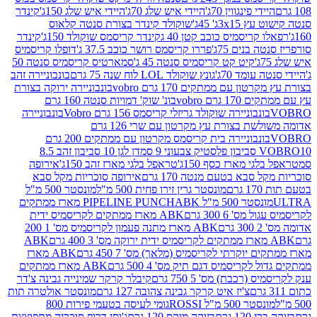
י פינגווין 70ג'
היידי איש שלג 70ג'
היידי איש שלג 150ג'
קינדר
3xג' 45ג'
שוקולד קינדר בצורת סנטה קלאוס
קריסמיס כוכב קטן 40 ג
קינדר קריסמס שוקולד 150ג'
קינדר
בנים 75ג'
פררו קריסמס רושר כוכב 37.5 ג'
דופלו קריסמיס
קיט קט קריסמיס סנטה 45 ג'
סמארטיס קריסמיס סנטה 50
עומד 70ג'
גונץ שוקולד LOL לוח שנה 75 גרם
בונבוניירה זהב
ן עם ממתקים 170 גרם vobro
בונבוניירה ירוקה בצורת
גרם vobro
בונ' שוק' דמויות סנטה 160 גרם
נבוניירה שוקולד גריזלי קריסמס 156 גרם Vobro
בונבוניירה
אדומה משולשת בצורת עץ מקרטון עם שרי 126 גרם
בונבוניירה בית קריסמס מקרטון עם ממתקים 200 גרם
דן לגן 10 סביבון זהב 8.5
י מארז כסף 150ג'
טראפל בלגי מארז זהב 150ג'
אירופה
סבא בטעם מנטה 170 גרם
אירופה סוכריות מקל סבא
ם
מונסטר גרין זירו פחית 500 מ"ל
מונסטר 500 מ"ל
 500 מ"ל PIPELINE PUNCH
ABK מארז ממתקים
ס' 6 300 גרם
ABK מארז ממתקים לקריסמיס ידית
ם
ABK מארז מתנה פעמון לקריסמיס מס' 1 200
ABK
יוקרתי לקריסמיס (מלאך) מס' 7 450 גרם
ABK מארז
לקריסמיס דגם תיק מס' 4 500 גרם
ABK מארז ממתקים
(רכבת) מס' 5 750 גרם
קיבלר קרקר שמינייה גבינה צ'דר
צ'יז איט קרקר גבינה צהובה 127 גרם
מונסטר אולטרה תות
 500 מ"ל ROSSI
גומי לעיסה בטעמי פירות 800
1 גרם
בזוקה מיקס 120 גרם
ג'וסי דרופ סוכריה מתפוצצת