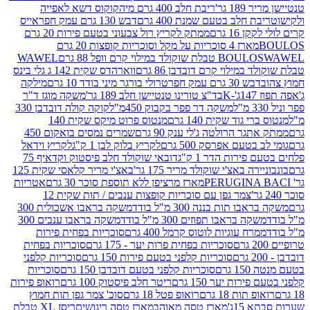
 גר'
ריבת חלב 400 גרם מיה
קוקוס דשא לאפייה
ת חלב בטעם שמנת 400 גרם
דבש 130 גרם עמק חפר
אייס
16 גרם
ממתק לקריץ רול צבעוני בטעם פירות 20 גרם
מארז 4 סוכריות על מקל וסוכריות קופצות 20 גרם
WAWEL
BOULO
במילוי קרם דובדבן 86 גרם
ווארהדס שקית 142 ג גלי בינס
בש 30 גרם עמק חפר
טרולי בורגר מיני בודד 10 גרם
מילקה
K
בד"צ טורינו טנטיישן חלב 189 גר'
משקה מוגז ד"ר
משקה דר פפר בקבוק 450מ"ל
קוקה קולה דובדבן 330
 גוד שקית 140 גרם
מנטוס פרוט מיקס שקית 140
ר הרולטה ג'לי ענק 90 גרם
שמרים נמסים בואקום 450
בטעם אפרסק 500 גרם
לקריץ בלוק לבן 1 ק"ג
לקריץ וידאל
ירות הדר 1 ק"ג
דובאי שוקולד חלב פיסטוק וקדאיף 75
ה באצ'י שוקולד מריר 175 גר'
באצ'י מריר קלאסי שקית 125
מארז מרציפן ללא תוספת סוכר 30 גרם
אטריות
צמר גפן עם סוכריות קופצות ענבים / תות שקית 12
 תות בננה 300 מ"ל בודד
משקה בראבו אשכולית 300
ה בראבו תפוזים 300 מ"ל בודד
משקה בראבו ענבים 300
רח עוגיות לוטוס קרמל 400 גרם
סוכריות בפחית פירות
סוכריות בפחית פרות יער - 175 גרם
סוכריות בפחית
סוכריות קלפני בטעם פירות 150 גרם
סוכריות קלפני
גרם
סוכריות קלפני בטעם דובדבן 150 גרם
סוכריות
רות יער 150 גרם
ריטר חלב פיסטוק 100 גרם
רואופ פירות
תות 18 גרם
רואופ פטל 18 גרם
סוכ' צמר גפן תות חמוץ
1ג'
מארז טסה מאוהב
מארז טסה ריגושים
ריסז XL טבלת