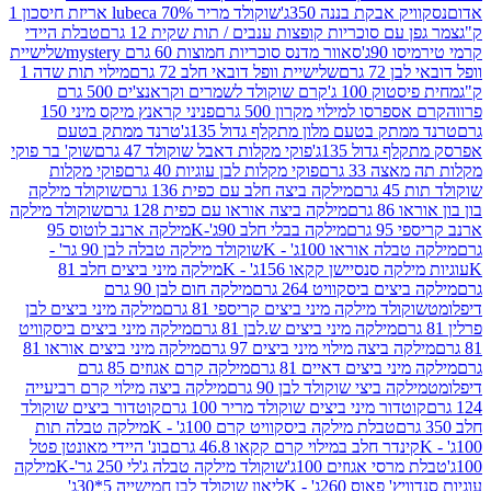
 אבקת בננה 350ג'
שוקולד מריר 70% lubeca אריזת חיסכון 1
עם סוכריות קופצות ענבים / תות שקית 12 גרם
טבלת היידי
90ג'
סאוור מדנס סוכריות חמוצות 60 גרם mystery
שלישיית
7 גרם
שלישיית וופל דובאי חלב 72 גרם
מילוי תות שדה 1
ק 100 ג'
קרם שוקולד לשמרים וקראנצ'ים 500 גרם
רסו למילוי מקרון 500 גרם
פניני קראנץ מיקס מיני 150
תק בטעם מלון מתקלף גדול 135ג'
טרנד ממתק בטעם
גדול 135ג'
פוקי מקלות דאבל שוקולד 47 גרם
שוק' בר פוקי
 33 גרם
פוקי מקלות לבן עוגיות 40 גרם
פוקי מקלות
רם
מילקה ביצה חלב עם כפית 136 גרם
שוקולד מילקה
 גרם
מילקה ביצה אוראו עם כפית 128 גרם
שוקולד מילקה
גרם
מילקה בבלי חלב 90ג'-K
מילקה ארנב לוטוס 95
ה אוראו 100ג' - K
שוקולד מילקה טבלה לבן 90 גר' -
ה סנסיישן קקאו 156ג' - K
מילקה מיני ביצים חלב 81
ים ביסקוויט 264 גרם
מילקה חום לבן 90 גרם
ולד מילקה מיני ביצים קריספי 81 גרם
מילקה מיני ביצים לבן
מילקה מיני ביצים ש.לבן 81 גרם
מילקה מיני ביצים ביסקוויט
 ביצה מילוי מיני ביצים 97 גרם
מילקה מיני ביצים אוראו 81
י ביצים דאיים 81 גרם
מילקה קרם אגוזים 85 גרם
קה ביצי שוקולד לבן 90 גרם
מילקה ביצה מילוי קרם רביעייה
דור מיני ביצים שוקולד מריר 100 גרם
קוטדור ביצים שוקולד
טבלת מילקה ביסקוויט קרם 100ג' - K
מילקה טבלה תות
נדר חלב במילוי קרם קקאו 46.8 גרם
בונ' היידי מאונטן פטל
סי אגוזים 100ג'
שוקולד מילקה טבלה ג'לי 250 גר'-K
מילקה
פאוס 260ג' - K
ליאון שוקולד לבן חמישייה 5*30ג'