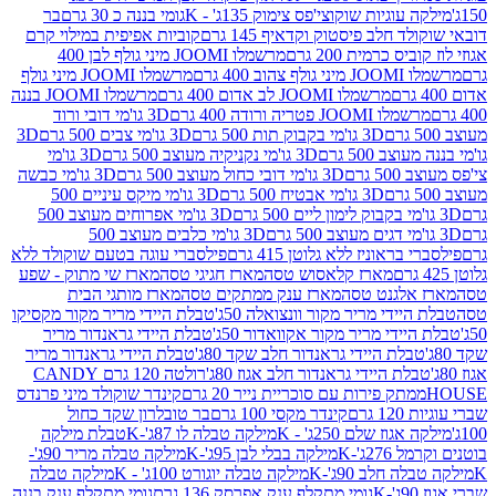
וגיות שוקוצי'פס צימוק 135ג' - K
גומי בננה כ 30 גרם
בר
 חלב פיסטוק וקדאיף 145 גרם
קוביות אפיפית במילוי קרם
 כרמית 200 גרם
מרשמלו JOOMI מיני גולף לבן 400
400 גרם
מרשמלו JOOMI מיני גולף
מרשמלו JOOMI לב אדום 400 גרם
מרשמלו JOOMI בננה
JOOM פטריה ורודה 400 גרם
3D גו'מי דובי ורוד
3D גו'מי בקבוק תות 500 גרם
3D גו'מי צבים 500 גרם
3D
 500 גרם
3D גו'מי נקניקיה מעוצב 500 גרם
3D גו'מי
גרם
3D גו'מי דובי כחול מעוצב 500 גרם
3D גו'מי כבשה
3D גו'מי אבטיח 500 גרם
3D גו'מי מיקס עיניים 500
3D גו'מי אפרוחים מעוצב 500
3D גו'מי כלבים מעוצב 500
ראוניז ללא גלוטן 415 גרם
פילסברי עוגה בטעם שוקולד ללא
מארז קלאסוש טסה
מארז חגיגי טסה
מארז שי מתוק - שפע
אלגנט טסה
מארז ענק ממתקים טסה
מארז מותגי הבית
ידי מריר מקור וונצואלה 50ג'
טבלת היידי מריר מקור מקסיקו
ידי מריר מקור אקוואדור 50ג'
טבלת היידי גראנדור מריר
לת היידי גראנדור חלב שקד 80ג'
טבלת היידי גראנדור מריר
ת היידי גראנדור חלב אגוז 80ג'
רולטה 120 גרם CANDY
תק פירות עם סוכריית נייר 20 גרם
קינדר שוקולד מיני פרנדס
רם
קינדר מקסי 100 גרם
בר טובלרון שקד כחול
וז שלם 250ג' - K
מילקה טבלה לו 87ג'-K
טבלת מילקה
2ג'-K
מילקה בבלי לבן 95ג'-K
מילקה טבלה מריר 90ג'-
חלב 90ג'-K
מילקה טבלה יוגורט 100ג' - K
מילקה טבלה
גומי מתקלף ענק אפרסק 136 גרם
גומי מתקלף ענק בננה