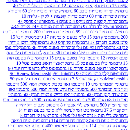
 17 גרם
ערכה להכנת ממתק DIY גומי על
ממתק אבקה מדליקה 12 גרם
הנשיקות שלי "דובי" 40
 סוכריות כוכב 60 גרם
תיק יצירה סוכריות לב 60 גרם
תיק
פרח 60 גרם
סוכריות קופצות + לקקן - גלידה 10
פצות בום מיקס 4 טעמים 4 גרם
אוראו אפרסק 97
ולד חלב 97 גרם
ערכה להכנת ממתק DIY גלידה 43.5
בי ג'ינג'רברד 59 גרם
ממרח מלטיזרס 200 גרם
ממרח טוויקס
בל 15 ס"מ בטעם אוכמניות 17 גרם
מסטיק חבל 15
בן 17 גרם
ממרח סניקרס 200 גרם
שוקולד רושן אורירי
מקלות גומי עם ג'לי וסוכריות בטעם פירות 36 גרם
מקלות גומי
ריות בטעם פטל ואוכמניות 36 גרם
מקלות גומי עם ג'לי חמוץ
רם
גומי בולז בטעם ענבים 15 גרם
גומי בולז בטעם תות
בולז בטעם פטל 15 גרם
קראנצ'י רואופ בטעם פטל 10
רואופ בטעם פירות 10 גרם
מנטוס קלין ברט פירות יער 90
ין ברט' מנטה 90 גרם
SC Join
SC Renew Membership
M
ממתק אצבעוני 7.5 גרם
גומי המבורגר גדול+ ג'ל חמוץ 50
גר מיני 10 גרם
גומי ואוו בקבוק מסטיק חמוץ 500 גרם
גומי
גר 500 גרם
גומי ואוו נחש פירות חמוץ 500 גרם
גומי ואוו
מוץ 500 גרם
גומי ואוו כריש אבטיח חמוץ 500 גרם
גומי
ות 500 גרם
גומי ואוו נחש אנקונדה 500 גרם
גומי ואוו כובע
רם
ראש ג'לי אבטיח 8 גרם
סוכ' מנטוס רול יחידה
אורביט גומי לעיסה ללא סוכר בטעם תפוח 14
תות 8 גרם
ראש ג'לי פטל 8 גרם
ראש ג'לי דובדבן 8
עם חמאה קופסת פח ורדים 114 גרם
עוגיות טעם חמאה
 114 גרם
רול וופל מאסטר 400 גרם
וופל מאסטר גריף