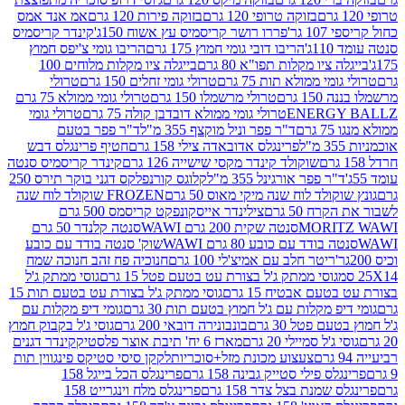
בזוקה טרופי 120 גרם
בזוקה פירות 120 גרם
אמ אנד אמס
גר'
פררו רושר קריסמיס עץ אשוח 150ג'
קינדר קריסמיס
'
הריבו דובי גומי חמוץ 175 גרם
הריבו גומי צ'יפס חמוץ
ציו מקלות תפו"א 80 גרם
בייגלה ציו מקלות מלוחים 100
י ממולא תות 75 גרם
טרולי גומי זחלים 150 גרם
טרולי
 גרם
טרולי מרשמלו 150 גרם
טרולי גומי ממולא 75 גרם
ENERG
טרולי גומי ממולא דובדבן קולה 75 גרם
טרולי גומי
ם
ד"ר פפר וניל מוקצף 355 מ"ל
ד"ר פפר בטעם
פרינגלס אדובאדה צילי 158 גרם
חטיף פרינגלס דבש
שוקולד קינדר מקסי שישייה 126 גרם
קינדר קריסמיס סנטה
ר פפר אורגינל 355 מ"ל
קלוגס קורנפלקס דגני בוקר תירס 250
ולד לוח שנה מיקי מאוס 50 גרם
FROZEN שוקולד לוח שנה
 50 גרם
צילינדר אייסקונפקט קריסמס 500 גרם
MORI
סנטה שקית 200 גרם WAWI
סנטה קלנדר 50 גרם
בודד עם כובע 80 גרם WAWI
שוק' סנטה בודד עם כובע
ריטר חלב עם אמיצ'לי 100 גרם
חנוכיה פח זהב חנוכה שמח
גוסי ממתק ג'ל בצורת עט בטעם פטל 15 גרם
גוסי ממתק ג'ל
ם אבטיח 15 גרם
גוסי ממתק ג'ל בצורת עט בטעם תות 15
 מקלות עם ג'ל חמוץ בטעם תות 30 גרם
גומי דיפ מקלות עם
 פטל 30 גרם
בונבונירה דובאי 200 גרם
גוסי ג'ל בקבוק חמוץ
'ל סמיילי 20 גרם
מארז 6 יח' תיבת אוצר פלסטיק
קינדר דגנים
צעצוע מכונת מזל+סוכריות
לקקן סיסי סטיקס פינגווין תות
 פילי סטייק גבינה 158 גרם
פרינגלס הכל בייגל 158
שמנת בצל צדר 158 גרם
פרינגלס מלח וינגרייט 158