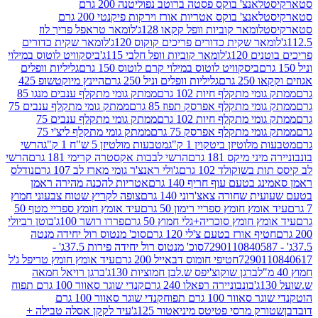
לאנצ' בוקס פסטה ברוטב נפוליטנה 200 גרם
לאנצ' בוקס אטריות אורז וירקות פיקנטי 200 גרם
לומאר קוביות וופל קקאו 128ג'
לומאר טראפל פריך לוז
ר שקית כדורים פריכים קוקוס 120ג'
לומאר שקית כדורים
120ג'
לומאר קוביות וופל חלבי 115ג'
ביסקוויט לוטוס במילוי
ביסקוויט לוטוס במילוי קרם לוטוס 150 גרם
גליליות וופלים
 גרם
גליליות וופלים וניל 250 גרם
היינץ מיוקטשופ 425
י מתקלף חיות 102 גרם
ממתק גומי מתקלף ענבים מנגו 85
י מתקלף אפרסק תפוז 85 גרם
ממתק גומי מתקלף ענבים 75
י מתקלף חיות 102 גרם
ממתק גומי מתקלף ענבים 75
י מתקלף אפרסק 75 גרם
ממתק גומי מתקלף ליצ'י 75
לוטיזן ביטקוין 1 ק"ג
מטבעות מולטיזן 5 ש"ח 1 ק"ג
הרשי
 מיקס 181 גרם
הרשי לבבות אקסטרה קרימי 181 גרם
הרשי
שוקולד 102 גרם
ג'ולי ראנצ'ר גומי מארז לב 107 גרם
נודלס
בטעם עוף חריף 140 גרם
אטריות להכנה מהירה ראמן
שחורה צאצ'רוני 140 גרם
צופה לקריץ שטוח צבעוני חמוץ
מץ חומץ ספריי רימון 50 גרם
עיד אומץ חומץ ספריי מטף 50
 חומץ סוכריה+גלי חמוץ 50 גרם
פררו רושר 100ג'
בוטן רביולי
ף אורז בטעם צ'לי 120 גרם
סוכ' מנטוס רול יחידה מנטה
סוכ' מנטוס רול יחידה פירות 37.5ג' -
72901
חטיפי חומוס דבאייל 200 גרם
עיד אומץ חומץ טריפל ג'ל
ברגן שוקוצ'יפס ש.לבן חמוציות 130ג'
ברגן רויאל חמאה
בונבוניירה רפאלו 240 גרם
קנדי שוגר סאוור 100 גרם תפוח
וור 100 גרם תפוח
קנדי שוגר סאוור 100 גרם
 מרסי פטיטס מיניאטור 125ג'
עיד לקקן אסלה טבילה +