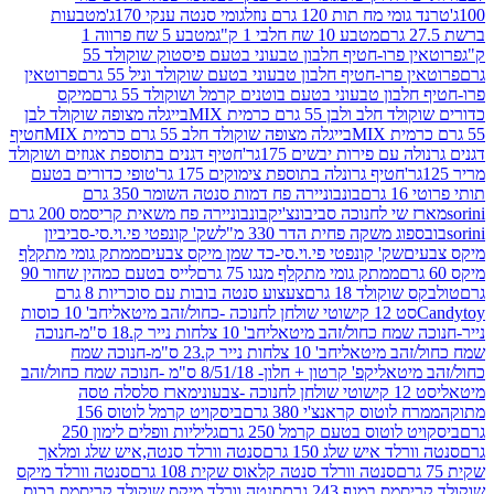
 מח תות 120 גרם נוזל
גומי סנטה ענקי 170ג'
מטבעות
מטבע 10 שח חלבי 1 ק"ג
מטבע 5 שח פרווה 1
פרוטאין פרו-חטיף חלבון טבעוני בטעם פיסטוק שוקולד 55
פרו-חטיף חלבון טבעוני בטעם שוקולד וניל 55 גרם
פרוטאין
בון טבעוני בטעם בוטנים קרמל ושוקולד 55 גרם
מיקס
 ולבן 55 גרם כרמית MIX
בייגלה מצופה שוקולד לבן
בייגלה מצופה שוקולד חלב 55 גרם כרמית MIX
חטיף
עם פירות יבשים 175גר'
חטיף דגנים בתוספת אגוזים ושוקולד
חטיף גרונלה בתוספת צימוקים 175 גר'
טופי כדורים בטעם
ם
בונבוניירה פח דמות סנטה השומר 350 גרם
שי לחנוכה סביבונצ'יק
בונבוניירה פח משאית קריסמס 200 גרם
ג משקה פחית הדר 330 מ"ל
שק' קונפטי פי.וי.סי-סביביון
ם
שק' קונפטי פי.וי.סי-כד שמן מיקס צבעים
ממתק גומי מתקלף
ממתק גומי מתקלף מנגו 75 גרם
לייס בטעם כמהין שחור 90
קולד 18 גרם
צעצוע סנטה בובות עם סוכריות 8 גרם
1 קישוטי שולחן לחנוכה -כחול/זהב מיטאלי
חב' 10 כוסות
 שמח כחול/זהב מיטאלי
חב' 10 צלחות נייר ק.18 ס"מ-חנוכה
הב מיטאלי
חב' 10 צלחות נייר ק.23 ס"מ-חנוכה שמח
יטאלי
קפ' קרטון + חלון- 8/51/18 ס"מ -חנוכה שמח כחול/זהב
עוני
מארז סלסלה טסה
לוטוס קראנצ'י 380 גרם
ביסקויט קרמל לוטוס 156
לוטוס בטעם קרמל 250 גרם
גליליות וופלים לימון 250
ד איש שלג 150 גרם
סנטה וורלד סנטה,איש שלג ומלאך
סנטה וורלד סנטה קלאוס שקית 108 גרם
סנטה וורלד מיקס
 במגף 243 גרם
סנטה וורלד מיקס שוקולד קריסמס בכוס