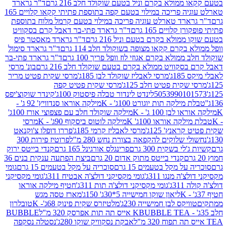
מולא בקרם וניל בטעם שוקולד חלב 216 גרם
ד"ר גרארד
טארלט עוגיה פריכה במילוי בטעם קפה בתוספת פתיתי קקאו קלויים 165
ארד טארלט עוגיה פריכה במילוי בטעם קרמל מלוח בתוספת
קלויים 165 גרם
ד"ר גרארד פתי-בר דאבל קרם בסקוויט
ולא בקרם בטעם וניל 216 גרם
ד"ר גרארד מאסטר פיס
בקרם קקאו מצופה בשוקולד חלב 114 גרם
ד"ר גרארד סימול
מולא בקרם אגוזי לוז וופל פריך 100 גרם
ד"ר גרארד פתי-בר
קוויט ממולא בקרם בטעם שוקולד חלב 216 גרם
בונ' מרסי
ג'
מרסי לאבליז שוקולד לבן 185ג'
מרסי שקית פטיט מריר
קית פטיט חלב 125ג'
מרסי שקית פטיט קפה
505399010
לינדט לינדור טבלה פיסטוק 100ג'
קינדר שוקוצ'יפס
ילקה תות יוגורט 100ג' - K
מילקה אוראו סנדוויץ' 92 ג' -
בן 100 ג' - K
מילקה שוקולד חלב עם פצפוצי אורז 100ג'
ה אוראו 100ג' K
מילקה לוטוס ביסקוף 90ג' - K
מרסי
אנץ' 125ג'
מרסי לאבליז קרמי 185ג'
פררו דופלו צ'וקנאט
 שלוקים להקפאה בצורת נחש 280 מ"ל
פרוטיז פירות 300
י בשקית 300 גרם
פרינגלס אורגינל 165 גרם
קנדי בייטס ירוק
קנדי בייטס מתוק אדום 20 גרם
ביצת הפתעה ענקית בנים 36
ל מקל בטעמים 15 גרם
סוכריה על מקל בטעמים 15 גרם
גומי
 מנגו 311ג'
גומי מקסיקני דולצ'ה אבטיח 311ג'
גומי מקסיקני
ג'
גומי מקסיקני דולצ'ה תות 311ג'
חטיף מילקה אוראו
ליאון שוקו חמישייה 5*30ג' 150ג'
מארז טסה מגש
יקס לבן חמישייה 230ג'
מלטיזרס שקית פינוק 68ג'- K
טובלרון
BUBBLE TEA אייס תה תות אפרסק 320 מ"ל
BUBBLE
אבקת נסקוויק שוקו 280ג'
נסטלה נסקפה