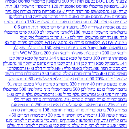
פופין מרשמלו טוויסט אבטיח
ין מרשמלו טוויסט אוכמניות 120 גרם
פופין מרשמלו 3D תות
קטשופ סרירצ'ה חריף 567ג'
סוכריות סודה בצורת אבן נייר
פס טעים בטעם תותי פרוטי עשירייה 150 גרם
לקקן
24 גרם
פס טעים בטעם תות עשירייה 150 גרם
פס טעים
שירייה 150 גרם
עיד פרש דפי מנטה תות אדום 0.6
שמלו אבטיח 180ג'
לארבי מרשמלו לב 180ג'
לארבי מרשמלו
ריבו מרשמלו ורוד לבן 175ג'
הריבו מרשמלו אקזוטיק
רות 85 גרם
WOW Z קלסטרס פירות יער 85
1 גרם
טבלת שוקולד
טבלת שוקולד דובאי חלב 200 גרם
WOW Z רופ
10 גרם
מקל סבא צבעוני 144 גרם
מקל סבא כחול לבן
 סבא ורוד לבן 144 גרם
קלבי חטיף צ'יפס שוקולד 40 גרם
גולון
 280ג'
גולון באטר פליי 495ג'
לינדור חלב 600 גרם
פולרטי
ד
ממרח נוטלה טבעוני 350 גרם
טבלת פררו רושר
 גרם
ביצת קינדר קלאסי שלישייה 60 גרם
מסטיק
יחידות 330 גרם
ריצ סנדביץ גליל בטעם גבינה 91
בע כחול לבן 500 גרם
מרשמלו מיני כחול פיני 500 ג
מרשמלו
5 ג
מרשמלו גולף כחול 500 גרם
מרשמלו גולף אדום 500
סודה בצורת טטריס 216 גרם
סוכריות סודה בצורת כלי
סוויטאנגו אבקה להכנת אייס קפה 250 גרם
סוויטאנגו
סוכריות סודה בצורת חותמת 198 גרם
סוכריות סודה
רם
מרשמלו חטיפי העמק 30 גרם
ממרח תמרים 450
גת
שקית ההפתעות ממתקים "חגשבי" בינוני
טרנד לארבי מנגו
רנד לארבי תות שלם מיובש לבן 60ג'
טרנד לארבי תות שלם