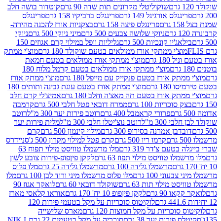
שוקוליטלי מקרונים תות שדה 90 גרם
קוטדור בושה חלב
גלס אורגינל 149 גרם
פרינגלס ברביקיו 158 גרם
פרינגלס
פרינגלס פיצה 158 גרם
בצקניות אורז להכנה מהירה-
ניוקי שלושה צבעים 500 גרם
מיני ניוקי 500 גרם
ניוקי
ג'יו קונכיות 500 גרם
גליליות וופל במילוי קרם אגוזים 150
וצ'י ממתקי אורז ממולאים בטעם שוקולד 180 גרם
מוצ'י ממתק
180 גרם
מוצ'י ממתקי אורז ממולאים בטעם חמאת
מוצ'י ממתקי אורז ממולאים בטעם קרמל מלוח 180
תק אורז בטעם פנקייק עם מייפל 180 גרם
מוצ'י ממתק אורז
18 גרם
מוצ'י ממתק אורז בטעם עוגת גבינה ותותים 180
תק אורז בטעם תה מאצ'ה וחלב 180 גרם
אמיצ'לי קרם חלב
סוכריות 100 גרם
ממרח דובאי פטל חלבי 500 גרם
קרמבה
פרורי קראמבל 400 גרם
רוטב פירות יער 300 מ"ל
רוטב
 300 מ"ל
רוטב נוצ'יטלו חלבי 300 מ"ל
מלית פירות יער
דבן אמרנה בסירופ 300 גרם
מילוי קינמון 500 גרם
קרם
קרמו ריו 500 גרם
קרם פטל למילוי מקרון 500 ג'
סניידרס
טעם צ'דר 319 גרם
מלו מרשמלו טוויסט מילוי תפוח 63
לו טוויסט מילוי תפוז 63 גרם
לקקן פיןפופ-פירות צובע לשון
מרשמלו גלידה 100 גרם
מרשמלו גלידה 25 גרם
מלו פלוס
עוני 100 גרם
מלו פלוס מרשמלו מיני ורוד לבן 100 גרם
מלו
 מילוי תות 63 גרם
שוקולד דובאי 60 גרם
לואקר אגוז 90
ו 90 גרם
לקקן פיןפופ 10 יח' 170 גרם
אוראו קלאסי מארז
לוקיטוס סוכריות על מקל בטעמי פירות 120
סוכריות על מקל חמוצות 120 גרם
מארס שלישייה
פירות יער 38 גרם
סוכריה על מקל בטעמים 22 גרם
NIK L