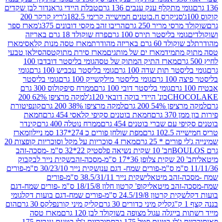
י מתקלף ענק ענבים 136 גרם
טבלת היידי גראנדור לבן שקדים
סניקרס ח.בוטנים חמישייה קרימי 182.5ג'
ריץ קרקר 200
סי מריר 250 גרם
הריבו זהב מקסי דובונים 375ג'
מארז ספר
ומי בליסטר תירס 100 גרם
פרח שוקולד 18 גרם באריזה
ד 60 גרם באריזה מהודרת
מארז טסה מנות קלאסי
מארז
מתמיד
מארז ים של מותגים
מארז סירת מתוקטסה
סילאן טבעי
מארז התיק המתוק של טסה
גומי בליסטר דובדבן 100
טר תות שדה 100 גרם
גומי בליסטר עכביש 100 גרם
גומי
 גרם
גומי בליסטר מילקשייק 100 גרם
גומי בליסטר
גומי בליסטר דובי 100 גרם
ממרח סיפקולוס 300 גרם
CHO
בונ' היידי בוקה דובאי 120ג'
למקה מרציפן 62% 200
54% 200 גרם
למקה מרציפן 38% 200 גרם
קונפיטורת
3 גרם
חמאת בוטנים סקיפי קלאסי 454 גרם
חמאת
עם שברי בוטנים 454 גרם
ממרח נוטלה 400 גרם
קינדר
10 גרם
מפת שולחן פורים כ 274*137 סמ ניילון
מארז
רים * 25 גרם
מארז 4 סוכריות על מקל וסוכריות קופצות 20
חב' 10 שקית נשיאה פלסטיק 22*32 ס"מ -מסכה-זהב
כה-זהב
שקית נייר לבקבוק
שקית נייר 30/23/10 ס"מ-פורים
-זהב מיטאלי
שקית נייר 38.5/31/11 ס"מ-פורים
זהב מיטאלי
קופ' קרטון חלון 18/15/8 ס"מ -פורים שמח-דגם
קית קרטון 24.5/19/8 ס"מ-פורים שמח-דגם בועות דקל
גומי
קליק מיני כדורים 30 גרם
קליק מיני קורנפלקס 30 גרם
הום
ייגלה עגול מצופה בשוקולד לבן 120 גרם
מארז טסה
'לי בטעם פטל 175 גרם
סוכריות ג'לי בטעם ענבים 175