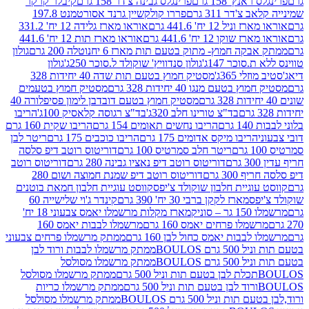
נץ' 158 גרם
פרינגלס גבינה צ'דר 158 גרם
קיבלר קרקר
'דר 311 גרם
פררו קולקשיין גרנד אסורטמנט 197.8
ל 12 יח' 441.6 גרם
אוראו מארז גלידה 12 יח' 331.2
קו 12 יח' 441.6 גרם
אוראו מארז תות 12 יח' 441.6
קה חמוץ- מתוק בטעם תות מארז 6 יח
נוטלה 200 גרם
גולון
סוכר 147ג'
גולון סנדוויץ' שוקולד ל.סוכר 250ג'
גולון
י 365ג'
מסטיק חמוץ בטעם תות שדה 40 יחידות 328
בטעם מנגו 40 יחידות 328 גרם
מסטיק חמוץ בטעמים
מסטיק חמוץ בטעם דובדבן לימון פסיפלורה 40
בד"צ טורינו חלב 320ג'
בד"צ רגוסה קלאסיק 100ג'
הריבו
רם
הריבו נחשים תאומים 154 גרם
הריבו שקית 160 גרם
הריבו מיקס אדומים 175 גרם
הריבו כוכבים 175 גרם
ריטר לבן
ריטר חלב סמרטיס 100 גרם
דוריטוס רוטב דיפ סלסה
דוריטוס רוטב דיפ נאציו גבינה 280 גרם
דוריטוס רוטב
30 גרם
דוריטוס רוטב דיפ שמנת חמוצה ושום 280
וגיית חלבון שוקולד צ'יפס
קווסט עוגיית חלבון חמאת בוטנים
פס
מארז לקקן ברבי 30 יח' 390 גרם
קינדר ג'וי שלישייה 60
וניק
מארז מקלות מרשמלו יאמס צבעוני 18 יח'
מלו פרחים יאמס 160 גרם
מרשמלו לבבות יאמס 160
בבות יאמס כחול לבן 160 גרם
ממתק מרשמלו פרחים צבעוני
ם BOULOS
ממתק מרשמלו לבבות ורוד לבן
ם BOULOS
ממתק מרשמלו מסולסל
ם
ממתק מרשמלו מסולסל
ם
ממתק מרשמלו כריות
 וניל 500 גרם BOULOS
ממתק מרשמלו מסולסל