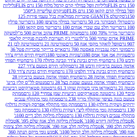
גליליות וופל במילוי קרם קרמל מלוח 150 גרם FLIS
גליליות
קקאו 150 גרם FLIS
סניקרס שלישייה 3*50ג'
סקיטלס GIANTS סוכריות ממולאות בג'ל טעמי פירות 125
ורגר ביג 50 גרם
ריטר במילוי מרציפן 100 גרם
ריטר פרלין
ר חלב עם שברי אגוזים 100 גרם
ריטר מוס קקאו 100
 100 גרם
משקה PRIME צהוב אדום 500 מ"ל
משקה
הנגרי ג'ק תערובת להכנת פנקייק קלאסי
ל לואקר מקסי אגוז 50 גרם
טורטינה 21 גרם
טורטינה לבן 21
 עגבניות פאסטה 700 גרם
אייס ברייקר סוכריות פטל 36
מ אנד אמס 180ג'
עוגיות באונטי 180ג'
חטיף תירס חריף צ'דר
חטיף תירס גבינת צ'דר וגבינה כחולה 170 גרם
חטיף תפוחי
ביקיו ודבש 28 גרם
מקלוני תירס בטעם צ'דר 227
 גבינת צ'דר חלפינו 170 גרם
חטיף תירס גבינת צ'דר 170
חי אדמה 28 גרם
חטיף תפוחי אדמה בטעם ברביקיו 28
וחי אדמה בטעם שמנת בצל 28 גרם
מנטוס לל"ס קלין ברט'
אוראו מיני בשקית שוקו 61.3 גרם
טונה סטארקיסט רביעיות
טונה סטארקיסט רביעיות שמן צמחי* 120 גרם
ממתק
יפוי שוקולד מריר 238 גרם
ממתק גומי מתקלף ענבים
דולה) 130 גרם
ממתק גומי מתקלף אפרסק (שקית גדולה)
ק גומי מתקלף ליצ'י (שקית גדולה) 130 גרם
ממתק גומי
(שקית גדולה) 130 גרם
טבלת מילקה חלב דיים 100ג'
דיזרט 100ג' K
טבלת מילקה חלב אגוז שלם 95ג' K
טבלת
K
טבלת מילקה חלב אגוז 90ג' K
טבלת מילקה חלב צימוק
טבלת מילקה חלב קרמל 100ג' K
מגש גומי מיקס תנתה 360