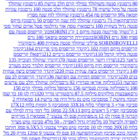
 סנטה משוקולד במילוי קרם חלב ברשת 85 גרם
גונץ שוקולד
שישיה 78 גרם
גונץ שוקולד חלב סנטה 100 גרם
גונץ עוגיות
גונץ שוקולד לוח שנה מפרץ
גרם
גונץ שוקולד לוח שנה קריסמיס 50 גרם
גונץ מיקס
ת 100 גרם
מארז טסה אור גדול
גומי פטל אדום שחור סטי
רינטה סנטה מיקס 1 ק"ג SORINI
בונ' קריסמס סנטה עם
בונבוניירה קריסמס טיפאני 180 גרם
גרם
SORINI
קינדר
דמות 102 ג'
קינדר קריסמיס מיני פריינדס 164ג'
קינדר
מל 110ג'
קינדר קריסמס גרביים 212ג'
רפאלו קריסמס
פררו רושר קריסמיס סנטה 70ג'
קינדר שוקולד חנוכייה 135
יסמס תיק מיקס 193ג'
קינדר קריסמיס קלנדר כוכב מעורב
 קריסמיס ביצה ענקית בנות 220ג'
קינדר קריסמיס ביצה ענקית
ינדר קריסמס דמויות עם הפתעה 36ג'
קינדר קריסמיס לב עם
מילקה אוראו סנדוויץ 92 גרם
מילקה שוקולד חלב עם עדשים
קה עוגיות סנסיישן 156 גרם
וופל מילקה במילוי קרם 150
לקיניס מילקה 87.5 גרם
טורינו מריר 320ג'
דן לגן 10 כד שמן
 סמ
סביבון מוט נס גדול היה פה ברשת 14 סמ
אקדח 2
33 סמ
סביבון 5 קומות בלוח 17X12
ופ 22.5X13 סמ
10 כלי דמוי נורה למילוי עם
דן לגן 12 מ.מפתחות פנס לד צבעוני 7 סמ
מארז 3 מזרקים
10 מל'
מזרק גדול לאפייה - 50 מל'
4 סביבון טוש מצייר
דן לגן 10 סביבון טוש מצייר צבעוני 6.5X5.5 סמ
3 חותכן
סביבון חנוכיה
הפתעה 10 פנס לד צבעוני 9 סמ
12 מזרק 20 מל'
ירה וקישוט
גומי נודלס ענקי 120ג'
מרשמלו פאסט פוד