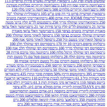
פרג 120 גרם
מארז חמישייה גאשרס פירות טרופיים 113
יסיני שמן זית 120 גרם
צ'וקטה קרקרים במליחות מעודנת
קטה קרקרים מלוחים 500 גרם
צ'וקטה גריסיני מלח 120
שייה פרוט ביי דה פוט ט"ש 105 גרם
מדליית שוקולד "כל
 תות אדום 400 גרם
קואדרטיני חמאת בוטנים
דרטיני שוקולד מריר 250 גרם
מנטוס לל"ס קלין ברט' מנטה
מנטוס לל"ס קלין ברט' פירות יער 21 גרם
נייטשר וואלי צ'ואי
 בוטנים בציפוי 150 גרם
נייטשר וואלי צ'ואי מאגדת
ד ובוטנים בציפוי 150 גרם
וופל לואקר מקסי שוקולד 200
רטיני בטעם וניל 250 גרם
וופל לואקר מקסי אגוז 200
דובדבן 10 יח' 170 גרם
סוויטס דפי שוקולד חלב 100
י שוקולד מריר 100 גרם
סוויטס דפי שוקולד חלב אגוז 100
פי שוקולד קרמל מלוח 100 גרם
יוגטה גומי טיובס פירות 28
י טיובס קולה 28 גרם
לקקן בטעם פטל עם ג'ל בטעם תות
לקקן בטעם דובדבן עם ג'ל בטעם דובדבן אבטיח 30
250 גרם
מרסי קריספי 250 גרם
בונבוניירה מרסי מעורב
ל לואקר מקסי שוקולד 50 גרם
היינץ ממרח לחיץ ללא חומרים
קטשופ היינץ 50% מופחת סוכר ונתרן 435 גרם
אוראו
61.3 גרם
מילקה לבבות פרלינים 110 גרם
אוראו קראנצ'י
גרם
אוראו מיני בשקית תות 61.3 גרם
בייק רולס שום
ממתק ליקריץ אדום ממולא אדום 1קג- ללא ציפוי
יץ שטיחים בקופסה 1קג-אדום בטעם תות
סוויטאנגו
סוויטאנגו ממרח קקאו 350 גרם
סוויטאנגו ממרח בטעם
 גרם
לאנצ' בוקס אורז קינואה ופלפלים 200 גרם
לאנצ' בוקס אטריות אורז ברוטב פאדתאי 200 גרם