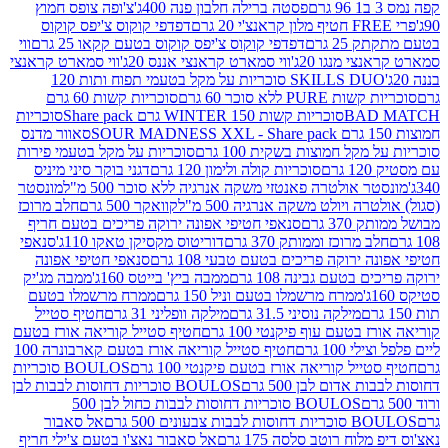
פסטה ברילה חלבון פנה 400ג'
צ'ופה צופס חמוץ
דפדפי קוקוס צ'יפס קוקוס
2 גרם
דפדפי קוקוס צ'יפס קוקוס בטעם קקאו 25 גרם
ווי
 מנגו 20ג'
ווי סמארט קראנצי אננס 20ג'
ווי סמארט קראנצי
SKILLS DUO סוכריות על מקל בטעמי תפוח ותות 120
P ללא סוכר 60 גרם
סוכריות קשות 60 גרם
BAD
סוכריות קשות WINTER 150 גרם Share pack
סוכריות
סאוור מדנס
קל חמוצות בשקית 100 גרם
סוכריות על מקל בטעמי פירות
סוכריות קולה ולימון 120 גרם
דגני בוקר סיני מיניס
 אולטרה פאנטזי משקה אנרגיה ללא סוכר 500 מ"ל
מונסטר
ה ויולט משקה אנרגיה 500 מ"ל
קוואקר 500 גרם
חלב מרוכז
3 גרם
סנאפי חטיפי אפונה ירוקה פריכים בטעם חריף
 מרוכז וממותק 370 גרם
דוריטוס מקסיקן טאקו 110ג'
סנאפי
ירוקה פריכים בטעם טבעי 108 גרם
סנאפי חטיפי אפונה
בטעם גבינה 108 גרם
ממבה ביץ' בייטס 160ג'
ממבה מג'יק
ממרח מרשמלו בטעם וניל 150 גרם
ממרח מרשמלו בטעם
מילקה נוסיני 31.5 גרם
מילקה וופליני 31 גרם
חטיף סטייל
בטעם עוף פיקנטי 100 גרם
חטיף סטייל קוריאה אורז בטעם
100 גרם
חטיף סטייל קוריאה אורז בטעם קארבונרה 100
יל קוריאה אורז בטעם פיקנטי 100 גרם
BOULOS סוכריות
אדום לבן 500 גרם
BOULOS סוכריות דחוסות לבבות לבן
BOULOS סוכריות דחוסות לבבות כחול לבן 500
 צבעונים 500 גרם
אל סאבור
וח רוטב סלסה 175 גרם
אל סאבור נאצ'ו בטעם צ'ילי חריף