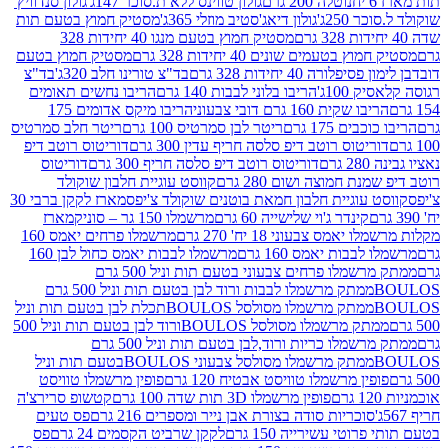
נוטלה 200 גרם
גולון טווינס ללא ת.סוכר 147ג'
גולון סנדוויץ'
250ג'
גולון דיאג'סטיב מוזלי 365ג'
מסטיק חמוץ בטעם תות
מסטיק חמוץ בטעם מנגו 40 יחידות 328
 בטעמים שונים 40 יחידות 328 גרם
מסטיק חמוץ בטעם
רה 40 יחידות 328 גרם
בד"צ טורינו חלב 320ג'
בד"צ
100ג'
הריבו בלוני לבבות 140 גרם
הריבו נחשים תאומים
שקית 160 גרם דובי צבעוני
הריבו מיקס אדומים 175
ים 175 גרם
ריטר לבן סמרטיס 100 גרם
ריטר חלב סמרטיס
יטוס רוטב דיפ סלסה חריף עדין 300 גרם
דוריטוס רוטב דיפ
ם
דוריטוס רוטב דיפ סלסה חריף 300 גרם
דוריטוס
ת חמוצה ושום 280 גרם
קווסט עוגיית חלבון שוקולד
 עוגיית חלבון חמאת בוטנים שוקולד צ'יפס
מארז לקקן ברבי 30
קינדר ג'וי שלישייה 60 גרם
מרשמלו 150 גר – סוניק
מארז
מס צבעוני 18 יח' 270 גרם
מרשמלו פרחים יאמס 160
בבות יאמס 160 גרם
מרשמלו לבבות יאמס כחול לבן 160
ממתק מרשמלו פרחים צבעוני בטעם תות וניל 500 גרם
ממתק מרשמלו לבבות ורוד לבן בטעם תות וניל 500 גרם
ממתק מרשמלו מסולסל BOULOSתכלת לבן בטעם תות וניל
ממתק מרשמלו מסולסל BOULOSורוד לבן בטעם תות וניל 500
ממתק מרשמלו כריות ורוד,לבן בטעם תות וניל 500 גרם
ממתק מרשמלו מסולסל צבעוני BOULOSבטעם תות וניל
ין מרשמלו טוויסט אבטיח 120 גרם
פופין מרשמלו טוויסט
פופין מרשמלו 3D תות שדה 100 גרם
קטשופ סרירצ'ה
סוכריות סודה בצורת אבן נייר ומספרים 216 גרם
פס טעים
טי עשירייה 150 גרם
לקקן שרביט הקסמים 24 גרם
פס