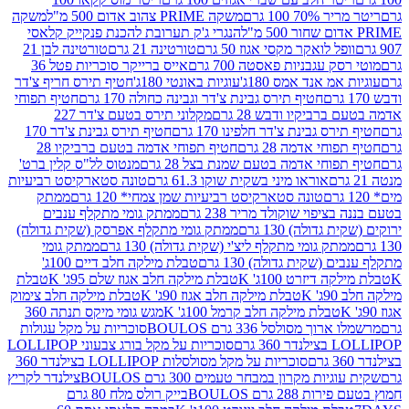
 100 גרם
משקה PRIME צהוב אדום 500 מ"ל
משקה
הנגרי ג'ק תערובת להכנת פנקייק קלאסי
ל לואקר מקסי אגוז 50 גרם
טורטינה 21 גרם
טורטינה לבן 21
 עגבניות פאסטה 700 גרם
אייס ברייקר סוכריות פטל 36
מ אנד אמס 180ג'
עוגיות באונטי 180ג'
חטיף תירס חריף צ'דר
חטיף תירס גבינת צ'דר וגבינה כחולה 170 גרם
חטיף תפוחי
ביקיו ודבש 28 גרם
מקלוני תירס בטעם צ'דר 227
 גבינת צ'דר חלפינו 170 גרם
חטיף תירס גבינת צ'דר 170
חי אדמה 28 גרם
חטיף תפוחי אדמה בטעם ברביקיו 28
וחי אדמה בטעם שמנת בצל 28 גרם
מנטוס לל"ס קלין ברט'
אוראו מיני בשקית שוקו 61.3 גרם
טונה סטארקיסט רביעיות
טונה סטארקיסט רביעיות שמן צמחי* 120 גרם
ממתק
יפוי שוקולד מריר 238 גרם
ממתק גומי מתקלף ענבים
דולה) 130 גרם
ממתק גומי מתקלף אפרסק (שקית גדולה)
ק גומי מתקלף ליצ'י (שקית גדולה) 130 גרם
ממתק גומי
(שקית גדולה) 130 גרם
טבלת מילקה חלב דיים 100ג'
דיזרט 100ג' K
טבלת מילקה חלב אגוז שלם 95ג' K
טבלת
K
טבלת מילקה חלב אגוז 90ג' K
טבלת מילקה חלב צימוק
טבלת מילקה חלב קרמל 100ג' K
מגש גומי מיקס תנתה 360
 מסולסל 336 גרם BOULOS
סוכריות על מקל עגולות
 גרם
סוכריות על מקל בורג צבעוני LOLLIPOP
סוכריות על מקל מסולסלות LOLLIPOP בצילנדר 360
ות מקרון במבחר טעמים 300 גרם BOULOS
צילנדר לקריץ
28 גרם BOULOS
בייק רולס מלח 80 גרם