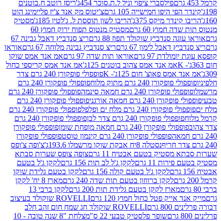
פילסברי ציפוי וניל ל.ת.סוכר 454ג'
ריסז רוטב ח.בוטנים
פי היפו חמישייה 105 גרם
צ'יטוס מק אנד צ'יז פליימינג הוט
ינדר מיקס 375ג'
הריבו לשון תוססת ל. ג'לטין 185ג'
מסטיק
ה חמוץ 60 גרם
מסטיק מנטוס תפוח ירוק חמוץ 60
גה סנדביץ שוקולד תפוז 88 גרם
ריצ סנדביץ דאבל גבינה 67
ץ דאבל לימון 67 גרם
ריצ סנדביץ גבינה מלוחה 67 גרם
אוראו
מולדת 97 גרם
אוראו תות שדה 97 גרם
אמ אנד אמס שוקו
אמ אנד אמס צהוב בוטנים 125ג'
אמ אנד אמס קריספי כחול
אמס פאוצ' חום 125ג'- K
פופפולי פופקורן 240 גרם צדר
פופקורן 240 גרם מתוק מלוח
פופפולי פופקורן 240 גרם
י פופקורן 240 גרם חמאה סינמה
פופפולי פופקורן 240 גרם
רן 240 גרם חמאה אורגני
פופפולי פופקורן 240 גרם
פופקורן 240 גרם מלח ים ופלפל
פופפולי פופקורן 240 גרם
פופפולי פופקורן 240 גרם צדר לבן
פופפולי פופקורן 240 גרם
פולי פופקורן 240 גרם חמאה מופחת שומן
פופפולי פופקורן
פופפולי פופקורן 240 גרם קינמון טוסט
פופפולי פופקורן
נסטלה 8יח אבקת שוקו מרשמלו 193.6ג'
צ'ופה צ'ופס
 מסטיק בטעם אבטיח 11 גרם
צופה צופס שערות סבתא
ירות 11 גרם
לקקן ג'ל לב תות 156 גרם
לקקן ג'ל בטעם
לקקן ג'ל בטעם קולה 156 גרם
לקקן בטעם גלידת שוקו
לקקן ברווזון בטעם תות שדה 240 גרם
מארז 8 יח' לקקן
מארז לקקן בטעם גלידת תות 200 גרם
לקקן ברבי 13
 אייק פטל כחול חמוץ 120 גרם
ROVELLI שוקולד בעיצוב
80 גרם
ROVELLI שוקולד חג שמח חום זהב חלב
שופר פלסטיק טבעי 22 ס"מ
צלחת "8 שנה טובה - 10