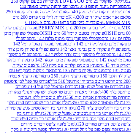
2 גרם I LOVE YOU
סוכריות בטעם קוקוס 250
ינגר קוקוס 250 גרם
צ'יפס ירקות שורש בטטה 40ג
רקות שורש סלק 40ג' -אורגני
הל משקה אנרגיה קלאסי 250
 שוקו חום 200ג'- K
סוכריות ג'ילי בוני פרוט 200 גרם
SUM
סוכריות ג'ילי בוני פרוט 200 גרם CITRUS
ילי בוני פרוט 200 גרם BERRY MIX
פופקורן בטעם שוקו
פופקורן בטעם קרמל 60 גרם OISHI
פופפולי פופקורן מוכן
פופפולי פופקורן מוכן מתוק מלוח 142 גרם
פופפולי
פלפל מלח ים 142 גרם
פופפולי פופקורן מוכן קרמל 142
ופקורן מוכן גבינה נאצו 142 גרם
פופפולי פופקורן מוכן צדר
פופפולי פופקורן מוכן צדר חלפיניו 142 גרם
פופפולי פופקורן
גרם
פופפולי פופקורן מוכן חמאה 142 גרם
קינדר בואנו
ם
גונץ בוטנים קלויים עם מלח 150 גר'
מנטוס שקית
מנטוס שקית פירות 135 גרם
מארז מקלות ביסקוויט עם
גרם
זריפה גרעיני דלעת 250 גרם
זריפה גרעיני אבטיח
ט רוטב ברביקיו אורגינל 510 מ"ל
פבורס טראפל לבן פיסטוק
טראפל שוקו 100ג'
פבורס טראפל לבן וניל 100ג'
פבורס
ג'
אנרג'י מאגדת דגנים טראפלס ושוקולד
אנרג'י מאגדת
ר
נסקוויק אבקת תות 350ג'
גולון טוסטדה ללא ת.סוכר
וסטדה ללא סוכר 350ג'
גולון אורגני ביו שוקוצ'יפס 150ג'
גולון
אג'סטיב צ'יה 270ג'
גולון אורגני ביו דיאג'סטיב ש.שועל פירות
אורגני ביו דיאג'סטיב ש.שועל שוקו 270ג'
גולון אורגני ביו
גולון מגה סנדוויץ' 250ג'
גולון אורגני ביו מריה 350ג'
סוכ'
ברים מוזרים 120ג'
סוכ' צ'ופה צ'ופס דברים מוזרים
צופס סוכ על מקל חמוץ 120ג'
ברילה פסטו ריקוטה א.מלך