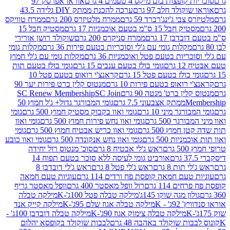
פצות בום מיקס 4 טעמים 4 גרם
אוראו אפרסק 97
ולד חלב 97 גרם
ערכה להכנת ממתק DIY גלידה 43.5
בי ג'ינג'רברד 59 גרם
ממרח מלטיזרס 200 גרם
ממרח טוויקס
בל 15 ס"מ בטעם אוכמניות 17 גרם
מסטיק חבל 15
בן 17 גרם
ממרח סניקרס 200 גרם
שוקולד רושן אורירי
מקלות גומי עם ג'לי וסוכריות בטעם פירות 36 גרם
מקלות גומי
ריות בטעם פטל ואוכמניות 36 גרם
מקלות גומי עם ג'לי חמוץ
רם
גומי בולז בטעם ענבים 15 גרם
גומי בולז בטעם תות
בולז בטעם פטל 15 גרם
קראנצ'י רואופ בטעם פטל 10
רואופ בטעם פירות 10 גרם
מנטוס קלין ברט פירות יער 90
ין ברט' מנטה 90 גרם
SC Join
SC Renew Membership
M
ממתק אצבעוני 7.5 גרם
גומי המבורגר גדול+ ג'ל חמוץ 50
גר מיני 10 גרם
גומי ואוו בקבוק מסטיק חמוץ 500 גרם
גומי
גר 500 גרם
גומי ואוו נחש פירות חמוץ 500 גרם
גומי ואוו
מוץ 500 גרם
גומי ואוו כריש אבטיח חמוץ 500 גרם
גומי
ות 500 גרם
גומי ואוו נחש אנקונדה 500 גרם
גומי ואוו כובע
רם
ראש ג'לי אבטיח 8 גרם
סוכ' מנטוס רול יחידה
אורביט גומי לעיסה ללא סוכר בטעם תפוח 14
תות 8 גרם
ראש ג'לי פטל 8 גרם
ראש ג'לי דובדבן 8
עם חמאה קופסת פח ורדים 114 גרם
עוגיות טעם חמאה
 114 גרם
רול וופל מאסטר 400 גרם
וופל מאסטר גריף
ון מגה שוקו 145ג'
מילקה טבלה פטל 100ג'-K
מילקה טבלה
ג' - K
מילקה טבלה אגוז שלם 95ג'-K
מילקה קייק אנד
מילקה טבלה צימוק אגוז 90ג'-K
מילקה טבלה דובדבן 100ג' -
ת שוקולד באהבה 48 גרם
לבבות שוקולד בקופסא יהלום