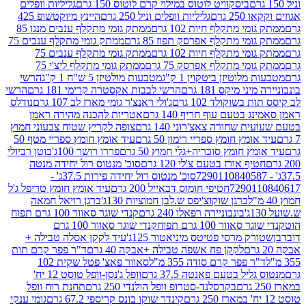
ביסקוויט לוטוס במילוי קרם לוטוס 150 גרם
גליליות וופלים
 גרם
גליליות וופלים וניל 250 גרם
היינץ מיוקטשופ 425
י מתקלף חיות 102 גרם
ממתק גומי מתקלף ענבים מנגו 85
י מתקלף אפרסק תפוז 85 גרם
ממתק גומי מתקלף ענבים 75
י מתקלף חיות 102 גרם
ממתק גומי מתקלף ענבים 75
י מתקלף אפרסק 75 גרם
ממתק גומי מתקלף ליצ'י 75
לוטיזן ביטקוין 1 ק"ג
מטבעות מולטיזן 5 ש"ח 1 ק"ג
הרשי
 מיקס 181 גרם
הרשי לבבות אקסטרה קרימי 181 גרם
הרשי
שוקולד 102 גרם
ג'ולי ראנצ'ר גומי מארז לב 107 גרם
נודלס
בטעם עוף חריף 140 גרם
אטריות להכנה מהירה ראמן
שחורה צאצ'רוני 140 גרם
צופה לקריץ שטוח צבעוני חמוץ
מץ חומץ ספריי רימון 50 גרם
עיד אומץ חומץ ספריי מטף 50
 חומץ סוכריה+גלי חמוץ 50 גרם
פררו רושר 100ג'
בוטן רביולי
ף אורז בטעם צ'לי 120 גרם
סוכ' מנטוס רול יחידה מנטה
סוכ' מנטוס רול יחידה פירות 37.5ג' -
72901
חטיפי חומוס דבאייל 200 גרם
עיד אומץ חומץ טריפל ג'ל
ברגן שוקוצ'יפס ש.לבן חמוציות 130ג'
ברגן רויאל חמאה
בונבוניירה רפאלו 240 גרם
קנדי שוגר סאוור 100 גרם תפוח
וור 100 גרם תפוח
קנדי שוגר סאוור 100 גרם
 מרסי פטיטס מיניאטור 125ג'
עיד לקקן אסלה טבילה +
לקקן פח אשפה טבילה +אבקה 40 גרם
ד"ר פפר קרם תות
 פפר קרם סודה 355 מ"ל
סאוור פאצ' פטל שקית 102
יל בטעם פאנטה 37.5 גרם
וופל ג'נסן-וופל טוסט 12 יח'
בקרסלנד-סטרופ וופל הולנדי 250 גרם
תחנת רוח וופל
קינדר שוקו בונס קריספי 67.2 גרם
גומי ענקי