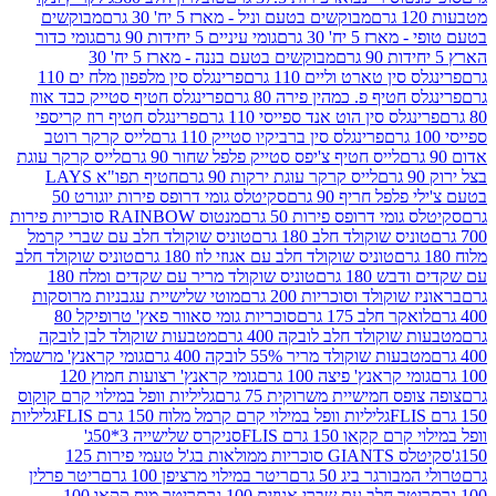
מבוקשים בטעם וניל - מארז 5 יח' 30 גרם
מבוקשים
5 יח' 30 גרם
גומי עיניים 5 יחידות 90 גרם
גומי כדור
מבוקשים בטעם בננה - מארז 5 יח' 30
ין טארט וליים 110 גרם
פרינגלס סין מלפפון מלח ים 110
חטיף פ. כמהין פירה 80 גרם
פרינגלס חטיף סטייק כבד אווז
לס סין הוט אנד ספייסי 110 גרם
פרינגלס חטיף רוז קריספי
פרינגלס סין ברביקיו סטייק 110 גרם
לייס קרקר רוטב
לייס חטיף צ'יפס סטייק פלפל שחור 90 גרם
לייס קרקר עוגת
לייס קרקר עוגת ירקות 90 גרם
חטיף תפו"א LAYS
פל חריף 90 גרם
סקיטלס גומי דרופס פירות יוגורט 50
ומי דרופס פירות 50 גרם
מנטוס RAINBOW סוכריות פירות
יס שוקולד חלב 180 גרם
טוניס שוקולד חלב עם שברי קרמל
טוניס שוקולד חלב עם אגוזי לוז 180 גרם
טוניס שוקולד חלב
 180 גרם
טוניס שוקולד מריר עם שקדים ומלח 180
וקולד וסוכריות 200 גרם
מוטי שלישיית עגבניות מרוסקות
ר חלב 175 גרם
סוכריות גומי סאוור פאץ' טרופיקל 80
וקולד חלב לובקה 400 גרם
מטבעות שוקולד לבן לובקה
ות שוקולד מריר 55% לובקה 400 גרם
גומי קראנץ' מרשמלו
י קראנץ' פיצה 100 גרם
גומי קראנץ' רצועות חמוץ 120
ס חמישיית משרוקית 75 גרם
גליליות וופל במילוי קרם קוקוס
גליליות וופל במילוי קרם קרמל מלוח 150 גרם FLIS
גליליות
קקאו 150 גרם FLIS
סניקרס שלישייה 3*50ג'
סקיטלס GIANTS סוכריות ממולאות בג'ל טעמי פירות 125
ורגר ביג 50 גרם
ריטר במילוי מרציפן 100 גרם
ריטר פרלין
ר חלב עם שברי אגוזים 100 גרם
ריטר מוס קקאו 100