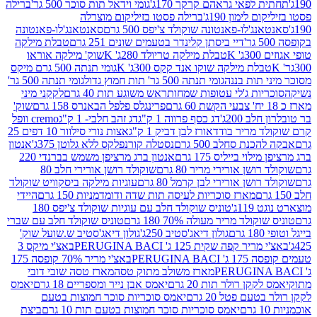
לפאי גראהם קרקר 170ג'
גומי וידאל תות סוכר 500 גר'
ברילה
לימון 190ג'
ברילה פסטו בזיליקום מוצרלה
ג'לו-פאנטונה שוקולד צ'יפס 500 גרם
סאנטאנג'לו-פאנטונה
דיי ביסתן קלינדר בטעמים שונים 251 גרם
טבלת מילקה
K
טבלת מילקה טריולד 280ג' K
שוק' מילקה אוראו
לת מילקה שוקו אנד קקס 300ג' K
גומי תנתה 500 גרם מיקס
 תות בננה
גומי תנתה 500 גר' תות חמוץ גדול
גומי תנתה 500 גר'
יות ג'לי עטופות שמחות
ראש משוגע תות 40 גרם
לקקני מיני
פרינגלס פלפל הבאנרס 158 גרם
שוק'
 200ג'
דג כסף פרווה 1 ק"ג
דג זהב חלבי- 1 ק"ג
cremo וופל
 מריר בודד
אורז לבן דביק 1 ק"ג
אצות נורי סילוור 10 דפים 25
נת סחלב 500 גרם
נסטלה קורנפלקס ללא גלוטן 375ג'
אנטון
וי בייליס 175 גרם
אנטון ברג מרציפן משמש בברנדי 220
שן אורירי מריר 80 גרם
שוקולד רושן אורירי חלב 80
ושן אורירי לבן קרמל 80 גרם
עוגיות מילקה ביסקוויט שוקולד
מארז סוכריות לעיסה תות שדה ודומדמניות 150 גרם
היידי
1ג'
טוניס שוקולד חלב עם עוגיות שוקולד צ'יפס 180
לד מריר מעולה 70% 180 גרם
טוניס שוקולד חלב עם שברי
גולון דיאג'סטיב 250ג'
גולון דיאג'סטיב ש.שועל שוק'
 קפה שקית 125 ג' PERUGINA BACI
באצ'י מיקס 3
PERUGINA
באצ'י מריר 70% קופסה 175
מארז משולב מתוק טסה
מארז טסה שובי דובי
קן רולר תות 20 גרם
יאמס אבן נייר ומספריים 18 גרם
יאמס
עם פטל 20 גרם
יאמס סוכריות סוכר חמוצות בטעם
יאמס סוכריות סוכר חמוצות בטעם תות 10 גרם
ביצת