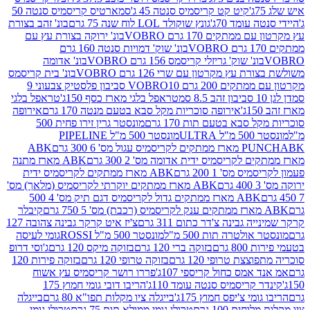
קיט קט קריסמיס סנטה 45 ג'
סמארטיס קריסמיס סנטה 50
עומד 70ג'
גונץ שוקולד LOL לוח שנה 75 גרם
בונ' זהב בצורת
תקים 170 גרם VOBRO
בונ' ירוקה בצורת עץ עם
בונ' שוק' דמויות סנטה 160 גרם
נ' שוק' גריזלי קריסמס 156 גרם VOBRO
בונ' אדומה
עץ מקרטון עם שרי 126 גרם VOBRO
בונ' בית קריסמס
 200 גרם VOBRO
10 סביבון פלסטיק צבעוני 9
טראפל בלגי מארז כסף 150ג'
טראפל בלגי
אירופה סוכריות מקל סבא בטעם מנטה 170 גרם
אירופה
סבא בטעם תות 170 גרם
מונסטר גרין זירו פחית 500
ULT
מונסטר 500 מ"ל PIPELINE
ABK
PU
לקריסמיס ידית אדומה מס' 2 300 גרם
ABK מארז מתנה
מס' 1 200 גרם
ABK מארז ממתקים לקריסמיס ידית
ABK מארז ממתקים יוקרתי לקריסמיס (מלאך) מס'
ABK מארז ממתקים גדול לקריסמיס דגם תיק מס' 4 500
קיבלר
גבינה צ'דר כתום 311 גרם
צ'יז איט קרקר גבינה צהובה 127
ולטרה תות 500 מ"ל
מונסטר 500 מ"ל ROSSI
גומי לעיסה
 גרם
בזוקה ברי 120 גרם
בזוקה מיקס 120 גרם
ג'וסי דרופ
ת טרופי 120 גרם
בזוקה טרופי 120 גרם
בזוקה פירות 120
מס כחול קריספי 107ג'
פררו רושר קריסמיס עץ אשוח
קריסמיס סנטה עומד 110ג'
הריבו דובי גומי חמוץ 175
י צ'יפס חמוץ 175ג'
בייגלה ציו מקלות תפו"א 80 גרם
בייגלה
ים 100 גרם
טרולי גומי ממולא תות 75 גרם
טרולי גומי