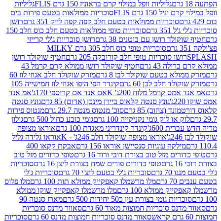
גליליות וופל במילוי קרם בראוניז 150 גרם FLIS
גליליות
יל 150 גרם FLIS
סוכריות ממולאות בטעם פירות בים
סוכריות ממולאות בטעם חלב קפה קפה לייק 351 גרם
רושן
351 גרם
סוכריות טופי ממולאות בטעם חלב כוס חלב 150
ולד רושן עם בוטנים 38 גרם
רושן סוכריות ג'לי קרייזי
סוכריות טופי כוס חלב 305 גרם MILKY
ושו סוכריות טופי חלב קורובקה 205 גרם
חטיף שוקולד רושן
לה 43 גרם
חטיף שוקולד רושן ממולא קרם קרמל 43
ולא בטעם שוקולד לבן 8 גרם
מזרק שוקולד חלב אגוזי לוז 60
לד חלב לבן 60 גרם
קינדר הפי היפו אגוזי לוז חמישייה 105
מס קרמל מלוח 200ג' K
אם אנד אם קריספי 170ג'
אמ אנד
גונץ סנטה קלאוס ביירן מינכן (אדום) 85 גרם
גונץ סנטה
ד (צהוב) 85 גרם
סוכ' מנטוס מנטה 29.7 גרם
מנטוס פירות
ק או לוק גומי נקניקייה 100 גרם
גומי כובע כחול 500 גרם
גולון
ית 600ג'
קינדר קינדריני מאגדת 100 גרם
אוראו מצופה
'
אוראו מצופה שוקולד חלב 246ג' - K
אוראו גלידה גליל
ילקה עוגיות סנסיישן אוראו 156 גרם
אבקת קקאו 400
רים מזל טוב בצורת דובי ורוד 16 גרם
טופי כדורים מזל טוב
ם
טופי כדורים פורים שמח בצורת ליצן 16 גרם
סוכריות
70 גרם
סוכריות ג'לי בטעם ליצ'י 70 גרם
סוכריות ג'לי
גרם
מלו מרשמלו קאפקייק ממולא תות 100 גרם
מלו פלוס
יק ממולא 100 גרם
מלו מרשמלו קאפקייק שוקו ממולא
יות גומי בצורת עין כ50 יחידות 500 גרם
מארז סנטה 90
נס סוכריות חמוצות מאוד 60 גרם
סאוור מדנס סוכריות
סאוור מדנס סוכריות חמוצות מדנס 60 גרם
סוכריות