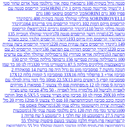
ת 100 גרם
מארז טסה אור גדול
גומי פטל אדום שחור סטי
רינטה סנטה מיקס 1 ק"ג SORINI
בונ' קריסמס סנטה עם
בונ' קריסמס טיפאני 180 גרם
גרם
SORINI
קינדר
דמות 102 ג'
קינדר קריסמיס מיני פריינדס 164ג'
קינדר
מל 110ג'
קינדר קריסמס גרביים 212ג'
רפאלו קריסמס
פררו רושר קריסמיס סנטה 70ג'
קינדר שוקולד חנוכייה 135
יסמס תיק מיקס 193ג'
קינדר קריסמיס קלנדר כוכב מעורב
 קריסמיס ביצה ענקית בנות 220ג'
קינדר קריסמיס ביצה ענקית
ינדר קריסמס דמויות עם הפתעה 36ג'
קינדר קריסמיס לב עם
מילקה אוראו סנדוויץ 92 גרם
מילקה שוקולד חלב עם עדשים
קה עוגיות סנסיישן 156 גרם
וופל מילקה במילוי קרם 150
לקיניס מילקה 87.5 גרם
טורינו מריר 320ג'
דן לגן 10 כד שמן
 סמ
סביבון מוט נס גדול היה פה ברשת 14 סמ
אקדח 2
33 סמ
סביבון 5 קומות בלוח 17X12
ופ 22.5X13 סמ
10 כלי דמוי נורה למילוי עם
דן לגן 12 מ.מפתחות פנס לד צבעוני 7 סמ
מארז 3 מזרקים
10 מל'
מזרק גדול לאפייה - 50 מל'
4 סביבון טוש מצייר
דן לגן 10 סביבון טוש מצייר צבעוני 6.5X5.5 סמ
3 חותכן
סביבון חנוכיה
הפתעה 10 פנס לד צבעוני 9 סמ
12 מזרק 20 מל'
ירה וקישוט
גומי נודלס ענקי 120ג'
מרשמלו פאסט פוד
 מח תות 120 גרם נוזל
גומי סנטה ענקי 170ג'
מטבעות
מטבע 10 שח חלבי 1 ק"ג
מטבע 5 שח פרווה 1
פרוטאין פרו-חטיף חלבון טבעוני בטעם פיסטוק שוקולד 55
פרו-חטיף חלבון טבעוני בטעם שוקולד וניל 55 גרם
פרוטאין