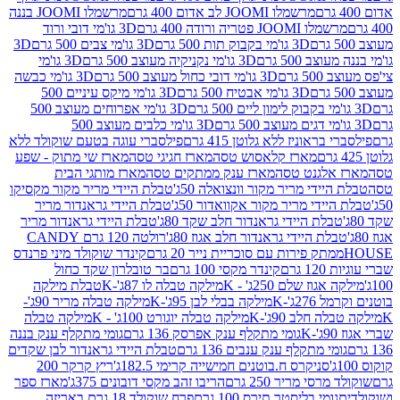
מרשמלו JOOMI לב אדום 400 גרם
מרשמלו JOOMI בננה
JOOM פטריה ורודה 400 גרם
3D גו'מי דובי ורוד
3D גו'מי בקבוק תות 500 גרם
3D גו'מי צבים 500 גרם
3D
 500 גרם
3D גו'מי נקניקיה מעוצב 500 גרם
3D גו'מי
גרם
3D גו'מי דובי כחול מעוצב 500 גרם
3D גו'מי כבשה
3D גו'מי אבטיח 500 גרם
3D גו'מי מיקס עיניים 500
3D גו'מי אפרוחים מעוצב 500
3D גו'מי כלבים מעוצב 500
ראוניז ללא גלוטן 415 גרם
פילסברי עוגה בטעם שוקולד ללא
מארז קלאסוש טסה
מארז חגיגי טסה
מארז שי מתוק - שפע
אלגנט טסה
מארז ענק ממתקים טסה
מארז מותגי הבית
ידי מריר מקור וונצואלה 50ג'
טבלת היידי מריר מקור מקסיקו
ידי מריר מקור אקוואדור 50ג'
טבלת היידי גראנדור מריר
לת היידי גראנדור חלב שקד 80ג'
טבלת היידי גראנדור מריר
ת היידי גראנדור חלב אגוז 80ג'
רולטה 120 גרם CANDY
תק פירות עם סוכריית נייר 20 גרם
קינדר שוקולד מיני פרנדס
רם
קינדר מקסי 100 גרם
בר טובלרון שקד כחול
וז שלם 250ג' - K
מילקה טבלה לו 87ג'-K
טבלת מילקה
2ג'-K
מילקה בבלי לבן 95ג'-K
מילקה טבלה מריר 90ג'-
חלב 90ג'-K
מילקה טבלה יוגורט 100ג' - K
מילקה טבלה
גומי מתקלף ענק אפרסק 136 גרם
גומי מתקלף ענק בננה
י מתקלף ענק ענבים 136 גרם
טבלת היידי גראנדור לבן שקדים
סניקרס ח.בוטנים חמישייה קרימי 182.5ג'
ריץ קרקר 200
סי מריר 250 גרם
הריבו זהב מקסי דובונים 375ג'
מארז ספר
ומי בליסטר תירס 100 גרם
פרח שוקולד 18 גרם באריזה