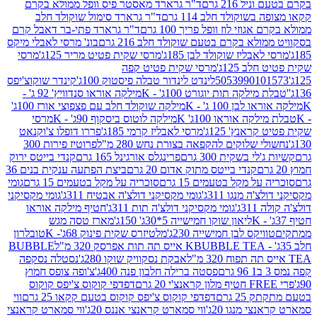
 216 גרם
ד"ר גרארד מאסטר פיס וופל ממולא בקרם
שוקולד חלב 114 גרם
ד"ר גרארד סימול שוקולד חלב
וזי לוז וופל פריך 100 גרם
ד"ר גרארד פתי-בר דאבל קרם
לא בקרם בטעם שוקולד חלב 216 גרם
בונ' מרסי לאבלי מיקס
בליז שוקולד לבן 185ג'
מרסי שקית פטיט מריר 125ג'
מרסי
ב 125ג'
מרסי שקית פטיט קפה
505399010
לינדט לינדור טבלה פיסטוק 100ג'
קינדר שוקוצ'יפס
ילקה תות יוגורט 100ג' - K
מילקה אוראו סנדוויץ' 92 ג' -
בן 100 ג' - K
מילקה שוקולד חלב עם פצפוצי אורז 100ג'
ה אוראו 100ג' K
מילקה לוטוס ביסקוף 90ג' - K
מרסי
אנץ' 125ג'
מרסי לאבליז קרמי 185ג'
פררו דופלו צ'וקנאט
 שלוקים להקפאה בצורת נחש 280 מ"ל
פרוטיז פירות 300
י בשקית 300 גרם
פרינגלס אורגינל 165 גרם
קנדי בייטס ירוק
קנדי בייטס מתוק אדום 20 גרם
ביצת הפתעה ענקית בנים 36
ל מקל בטעמים 15 גרם
סוכריה על מקל בטעמים 15 גרם
גומי
 מנגו 311ג'
גומי מקסיקני דולצ'ה אבטיח 311ג'
גומי מקסיקני
ג'
גומי מקסיקני דולצ'ה תות 311ג'
חטיף מילקה אוראו
ליאון שוקו חמישייה 5*30ג' 150ג'
מארז טסה מגש
יקס לבן חמישייה 230ג'
מלטיזרס שקית פינוק 68ג'- K
טובלרון
BUBBLE TEA אייס תה תות אפרסק 320 מ"ל
BUBBLE
אבקת נסקוויק שוקו 280ג'
נסטלה נסקפה
פסטה ברילה חלבון פנה 400ג'
צ'ופה צופס חמוץ
דפדפי קוקוס צ'יפס קוקוס
2 גרם
דפדפי קוקוס צ'יפס קוקוס בטעם קקאו 25 גרם
ווי
 מנגו 20ג'
ווי סמארט קראנצי אננס 20ג'
ווי סמארט קראנצי