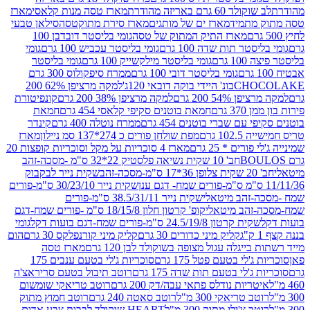
ד 60 גרם באריזה מהודרת
מארז טסה מנות קלאסי
מארז
מתמיד
מארז ים של מותגים
מארז סירת מתוקטסה
סילאן טבעי
מארז התיק המתוק של טסה
גומי בליסטר דובדבן 100
טר תות שדה 100 גרם
גומי בליסטר עכביש 100 גרם
גומי
 גרם
גומי בליסטר מילקשייק 100 גרם
גומי בליסטר
גומי בליסטר דובי 100 גרם
ממרח סיפקולוס 300 גרם
CHO
בונ' היידי בוקה דובאי 120ג'
למקה מרציפן 62% 200
54% 200 גרם
למקה מרציפן 38% 200 גרם
קונפיטורת
3 גרם
חמאת בוטנים סקיפי קלאסי 454 גרם
חמאת
עם שברי בוטנים 454 גרם
ממרח נוטלה 400 גרם
קינדר
10 גרם
מפת שולחן פורים כ 274*137 סמ ניילון
מארז
רים * 25 גרם
מארז 4 סוכריות על מקל וסוכריות קופצות 20
חב' 10 שקית נשיאה פלסטיק 22*32 ס"מ -מסכה-זהב
כה-זהב
שקית נייר לבקבוק
שקית נייר 30/23/10 ס"מ-פורים
-זהב מיטאלי
שקית נייר 38.5/31/11 ס"מ-פורים
זהב מיטאלי
קופ' קרטון חלון 18/15/8 ס"מ -פורים שמח-דגם
קית קרטון 24.5/19/8 ס"מ-פורים שמח-דגם בועות דקל
גומי
קליק מיני כדורים 30 גרם
קליק מיני קורנפלקס 30 גרם
הום
ייגלה עגול מצופה בשוקולד לבן 120 גרם
מארז טסה
'לי בטעם פטל 175 גרם
סוכריות ג'לי בטעם ענבים 175
ג'לי בטעם תות שדה 175 גרם
רוטב תיבול בטעם סריראצ'ה
ריות נודלס פתאי עבה/דק 200 גרם
רוטב טריאקי שומשום
ב טריאקי 300 מ"ל
רוטב סאטה 240 גרם
רוטב חמוץ מתוק
ב צ'ילי מתוק 300 מ"ל
HEART שוקולד לבבות צבע אדום