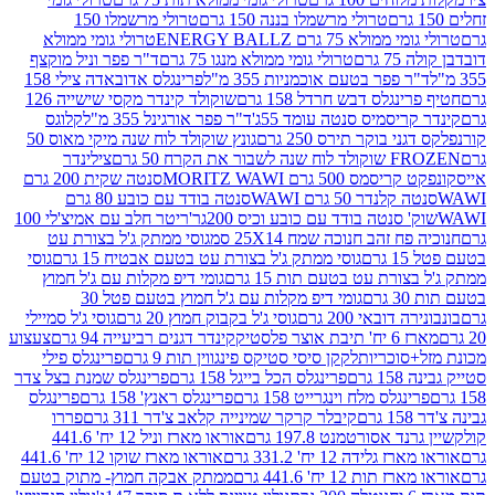
טרולי מרשמלו בננה 150 גרם
טרולי מרשמלו 150
לא 75 גרם ENERGY BALLZ
טרולי גומי ממולא
גרם
טרולי גומי ממולא מנגו 75 גרם
ד"ר פפר וניל מוקצף
 פפר בטעם אוכמניות 355 מ"ל
פרינגלס אדובאדה צילי 158
נגלס דבש חרדל 158 גרם
שוקולד קינדר מקסי שישייה 126
ריסמיס סנטה עומד 55ג'
ד"ר פפר אורגינל 355 מ"ל
קלוגס
 בוקר תירס 250 גרם
גונץ שוקולד לוח שנה מיקי מאוס 50
 את הקרח 50 גרם
צילינדר
50 גרם MORITZ WAWI
סנטה שקית 200 גרם
לנדר 50 גרם WAWI
סנטה בודד עם כובע 80 גרם
 סנטה בודד עם כובע וכיס 200גר'
ריטר חלב עם אמיצ'לי 100
 זהב חנוכה שמח 25X14 סמ
גוסי ממתק ג'ל בצורת עט
ם
גוסי ממתק ג'ל בצורת עט בטעם אבטיח 15 גרם
גוסי
ורת עט בטעם תות 15 גרם
גומי דיפ מקלות עם ג'ל חמוץ
ם
גומי דיפ מקלות עם ג'ל חמוץ בטעם פטל 30
דובאי 200 גרם
גוסי ג'ל בקבוק חמוץ 20 גרם
גוסי ג'ל סמיילי
וצר פלסטיק
קינדר דגנים רביעייה 94 גרם
צעצוע
סוכריות
לקקן סיסי סטיקס פינגווין תות 9 גרם
פרינגלס פילי
רם
פרינגלס הכל בייגל 158 גרם
פרינגלס שמנת בצל צדר
נגלס מלח וינגרייט 158 גרם
פרינגלס ראנץ' 158 גרם
פרינגלס
קיבלר קרקר שמינייה קלאב צ'דר 311 גרם
פררו
אסורטמנט 197.8 גרם
אוראו מארז וניל 12 יח' 441.6
ידה 12 יח' 331.2 גרם
אוראו מארז שוקו 12 יח' 441.6
ת 12 יח' 441.6 גרם
ממתק אבקה חמוץ- מתוק בטעם