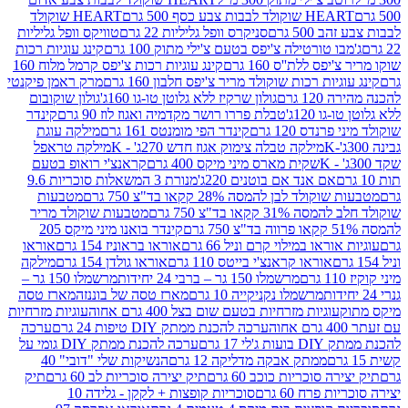
ולד לבבות צבע כסף 500 גרם
HEART שוקולד
50 גרם
סניקרס וופל גליליות 22 גרם
טוויקס וופל גליליות
ו טורטילה צ'יפס בטעם צ'ילי מתוק 100 גרם
קינג עוגיות רכות
ס ללת''ס 160 גרם
קינג עוגיות רכות צ'יפס קרמל מלוח 160
יות רכות שוקולד מריר צ'יפס חלבון 160 גרם
מרק ראמן פיקנטי
 גרם
גולון שרקיז ללא גלוטן טו-גו 160ג'
גולון שוקובום
 120ג'
טבלת פררו רושר מקדמיה ואגוז לוז 90 גרם
קינדר
נדס 120 גרם
קינדר הפי מומנטס 161 גרם
מילקה עוגת
מילקה טבלה צימוק אגוז חדש 270ג' - K
מילקה טראפל
שקית מארס מיני מיקס 400 גרם
קראנצ'י רואופ בטעם
אם אנד אם בוטנים 220ג'
מנורת 3 המשאלות סוכריות 9.6
לד לבן להמסה 28% קקאו בד"צ 750 גרם
מטבעות
 קקאו בד"צ 750 גרם
מטבעות שוקולד מריר
קינדר בואנו מיני מיקס 205
ראו במילוי קרם וניל 66 גרם
אוראו בראוניז 154 גרם
אוראו
אוראו קראנצ'י בייטס 110 גרם
אוראו גולדן 154 גרם
מילקה
מרשמלו 150 גר – ברבי 24 יחידות
מרשמלו 150 גר –
מרשמלו נקניקייה 10 גרם
מארז טסה של בוננזה
מארז טסה
עוגיות מזרחיות בטעם שום בצל 400 גרם אחוה
עוגיות מזרחיות
ערכה להכנת ממתק DIY טיפות 24 גרם
ערכה
 17 גרם
ערכה להכנת ממתק DIY גומי על
ממתק אבקה מדליקה 12 גרם
הנשיקות שלי "דובי" 40
 סוכריות כוכב 60 גרם
תיק יצירה סוכריות לב 60 גרם
תיק
פרח 60 גרם
סוכריות קופצות + לקקן - גלידה 10