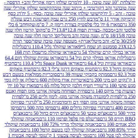
מרכז שולחן רימון אקרילי זהב+ הדפסה -
ר זהב דקורטיבי + כיתוב שנה טובה
קישוטי שולחן אקרילי שנה
יח'
קישוטי שולחן אקרילי שנה טובה -כסף - 5 יח'
דג כסף
 ס"מ
דבש לחיץ 250 גרם עמק חפר
עוגת דבש עוגל'ה
טיק בצורת רימון ק. 7 ס"מ-שקוף
חב' 6 כלי
 -בצורת תפוח 12.8*13.8*7 ס"מ
קופ' קרטון חלון שנה
קפ' קרטון חלון שנה טובה
אגרת+ מעטפה שנה טובה שופר/ספר תורה
מגנט חג שמח 5*9
אוראו שוקולד גליל 110.4 גרם
גלילות
קרם שוקולד 54 גרם
אוראו שוקולה מרשמלו תות 168
ראו במילוי קרם וניל 54 גרם
אוראו עוגיות שוקולד חום 64.4
ת וניל 64.4 גרם
אוראו Space Dunk גליל 110.4 גרם
חטיף
גרם
חטיף טאקיס דרגון צ'ילי 92.3 גרם
חטיף טאקיס
ממתק בקבוקי שעווה 39 גרם
סוכריות ממולאות בטעם דבש
יני 200 גרם
איטריות אורז מקלות 600 גרם
לוק או לוק גומי
טודיי חטיף חלבון קרמל מלוח 65 גרם
מארז של 10 יח'
ס 140 גרם
פחית תפוחחה משקה אורגני מוגז תפוח ואננס
ת לימוננדה משקה אורגני מוגז- לימון וליים 250 מ"ל
פחית
אורגני מוגז תפוזי דם ודומדמניות 250 מ"ל
גרגרי טפיוקה
גרגרי טפיוקה גדולים 400 גרם
מיסו כהה 500 גרם
מיסו
נאצ'וס טבעי 50 גרם
נאצ'וס תירס כחול 50 גרם
נאצ'וס
פרינגלס סין פלפל ופרמזן 110 גרם
ביאנקה שוקולד
ם
ביאנקה שוקולד מריר 72% 100 גרם
ביאנקה שוקולד
ביאנקה שוקולד לבן בטעם קרמל 100 גרם
ביאנקה
100 גרם
גומי לעיסה צבעוני 1 ק"ג
גומי לעיסה אבטיח 1