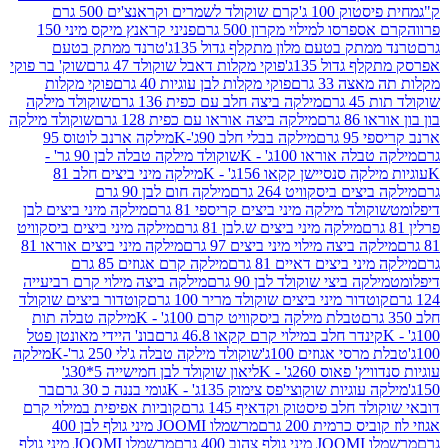
ק 100 ג'
קרם שוקולד לשמרים וקראנצ'ים 500 גרם
רסו למילוי מקרון 500 גרם
פניני קראנץ מיקס מיני 150
תק בטעם מלון מתקלף גדול 135ג'
טרנד ממתק בטעם
גדול 135ג'
פוקי מקלות דאבל שוקולד 47 גרם
שוק' בר פוקי
 33 גרם
פוקי מקלות לבן עוגיות 40 גרם
פוקי מקלות
רם
מילקה ביצה חלב עם כפית 136 גרם
שוקולד מילקה
 גרם
מילקה ביצה אוראו עם כפית 128 גרם
שוקולד מילקה
גרם
מילקה בבלי חלב 90ג'-K
מילקה ארנב לוטוס 95
ה אוראו 100ג' - K
שוקולד מילקה טבלה לבן 90 גר' -
ה סנסיישן קקאו 156ג' - K
מילקה מיני ביצים חלב 81
ים ביסקוויט 264 גרם
מילקה חום לבן 90 גרם
ולד מילקה מיני ביצים קריספי 81 גרם
מילקה מיני ביצים לבן
מילקה מיני ביצים ש.לבן 81 גרם
מילקה מיני ביצים ביסקוויט
 ביצה מילוי מיני ביצים 97 גרם
מילקה מיני ביצים אוראו 81
י ביצים דאיים 81 גרם
מילקה קרם אגוזים 85 גרם
קה ביצי שוקולד לבן 90 גרם
מילקה ביצה מילוי קרם רביעייה
דור מיני ביצים שוקולד מריר 100 גרם
קוטדור ביצים שוקולד
טבלת מילקה ביסקוויט קרם 100ג' - K
מילקה טבלה תות
נדר חלב במילוי קרם קקאו 46.8 גרם
בונ' היידי מאונטן פטל
סי אגוזים 100ג'
שוקולד מילקה טבלה ג'לי 250 גר'-K
מילקה
פאוס 260ג' - K
ליאון שוקולד לבן חמישייה 5*30ג'
וגיות שוקוצי'פס צימוק 135ג' - K
גומי בננה כ 30 גרם
בר
 חלב פיסטוק וקדאיף 145 גרם
קוביות אפיפית במילוי קרם
 כרמית 200 גרם
מרשמלו JOOMI מיני גולף לבן 400
400 גרם
מרשמלו JOOMI מיני גולף