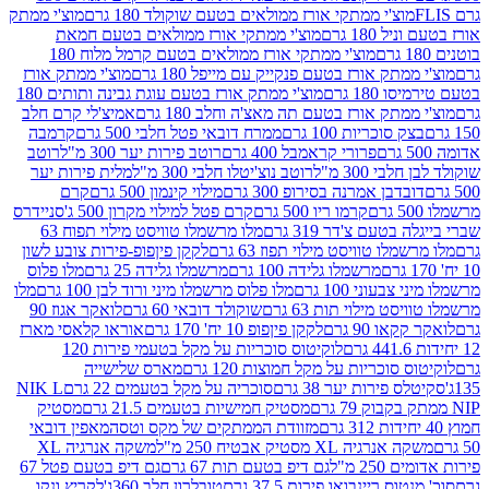
וצ'י ממתקי אורז ממולאים בטעם שוקולד 180 גרם
מוצ'י ממתק
180 גרם
מוצ'י ממתקי אורז ממולאים בטעם חמאת
מוצ'י ממתקי אורז ממולאים בטעם קרמל מלוח 180
תק אורז בטעם פנקייק עם מייפל 180 גרם
מוצ'י ממתק אורז
18 גרם
מוצ'י ממתק אורז בטעם עוגת גבינה ותותים 180
תק אורז בטעם תה מאצ'ה וחלב 180 גרם
אמיצ'לי קרם חלב
סוכריות 100 גרם
ממרח דובאי פטל חלבי 500 גרם
קרמבה
פרורי קראמבל 400 גרם
רוטב פירות יער 300 מ"ל
רוטב
 300 מ"ל
רוטב נוצ'יטלו חלבי 300 מ"ל
מלית פירות יער
דבן אמרנה בסירופ 300 גרם
מילוי קינמון 500 גרם
קרם
קרמו ריו 500 גרם
קרם פטל למילוי מקרון 500 ג'
סניידרס
טעם צ'דר 319 גרם
מלו מרשמלו טוויסט מילוי תפוח 63
לו טוויסט מילוי תפוז 63 גרם
לקקן פיןפופ-פירות צובע לשון
מרשמלו גלידה 100 גרם
מרשמלו גלידה 25 גרם
מלו פלוס
עוני 100 גרם
מלו פלוס מרשמלו מיני ורוד לבן 100 גרם
מלו
 מילוי תות 63 גרם
שוקולד דובאי 60 גרם
לואקר אגוז 90
ו 90 גרם
לקקן פיןפופ 10 יח' 170 גרם
אוראו קלאסי מארז
לוקיטוס סוכריות על מקל בטעמי פירות 120
סוכריות על מקל חמוצות 120 גרם
מארס שלישייה
פירות יער 38 גרם
סוכריה על מקל בטעמים 22 גרם
NIK L
מסטיק חמישיות בטעמים 21.5 גרם
מסטיק
מזוודת הממתקים של מקס וטסה
מאפין דובאי
יה XL מסטיק אבטיח 250 מ"ל
משקה אנרגיה XL
2 מ"ל
גם דיפ בטעם תות 67 גרם
גם דיפ בטעם פטל 67
ס ריינבואו פירות 37.5 גרם
טובלרון חלב 360ג'
לקריץ ונקו