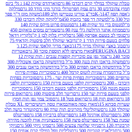
במילוי קרם דובדבן 86 גרם
ווארהדס שקית 142 ג גלי בינס
בש 30 גרם עמק חפר
טרולי בורגר מיני בודד 10 גרם
מילקה
K
בד"צ טורינו טנטיישן חלב 189ג'
משקה מוגז ד"ר פפר
משקה דר פפר בקבוק 450מ"ל
קוקה קולה דובדבן 330
 גוד שקית 140 גרם
מנטוס פרוט מיקס שקית 140
ר הרולטה ג'לי ענק 90 גרם
שמרים נמסים בואקום 450
בטעם אפרסק 500 גרם
לקריץ בלוק לבן 1 ק"ג
לקריץ וידאל
ירות הדר 1 ק"ג
דובאי שוקולד חלב פיסטוק וקדאיף 75
י שוקולד מריר 175ג'
באצ'י מריר קלאסי שקית 125 ג'
PERUGI
מארז מרציפן ללא תוספת סוכר 30 גרם
אטריות
צמר גפן עם סוכריות קופצות ענבים / תות שקית 12
 תות בננה 300 מ"ל בודד
משקה בראבו אשכולית 300
ה בראבו תפוזים 300 מ"ל בודד
משקה בראבו ענבים 300
רח עוגיות לוטוס קרמל 400 גרם
סוכריות בפחית פירות
סוכריות בפחית פרות יער - 175 גרם
סוכריות בפחית
סוכריות קלפני בטעם פירות 150 גרם
סוכריות קלפני
גרם
סוכריות קלפני בטעם דובדבן 150 גרם
סוכריות
רות יער 150 גרם
ריטר חלב פיסטוק 100 גרם
רואופ פירות
תות 18 גרם
רואופ פטל 18 גרם
סוכ' צמר גפן תות חמוץ
1ג'
מארז טסה מאוהב
מארז טסה ריגושים
ריסז XL טבלת
שוקוליטלי מקרונים תות שדה 90 גרם
קוטדור בושה חלב
גלס אורגינל 149 גרם
פרינגלס ברביקיו 158 גרם
פרינגלס
פרינגלס פיצה 158 גרם
בצקניות אורז להכנה מהירה-
ניוקי שלושה צבעים 500 גרם
מיני ניוקי 500 גרם
ניוקי
ג'יו קונכיות 500 גרם
גליליות וופל במילוי קרם אגוזים 150