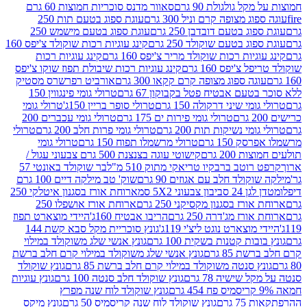
 גולגולת 90 גרם
סאוור מדנס סוכריות חמוצות 60 גרם
 מצופה קרם וניל 300 גרם
עוגת ספוג בטעם תות 250
 בטעם דובדבן 250 גרם
עוגת ספוג בטעם מישמש 250
ג בטעם שוקולד 250 גרם
קינג עוגיות רכות שוקולד צ'יפס 160
יות רכות שוקולד מריר צ'יפס 160 גרם
קינג עוגיות רכות
'יפס 160 גרם
קינג עוגיות רכות שיבולת תפוז שוקו צ'יפס
ה ספוג מצופה קרם קקאו 300 גרם
אורביט רפרשרס מסטיק
עם אבטיח פטל בקבוקון 67 גרם
טרולי גומי פינגווין 150
י שיני דרקולה 150 גרם
טרולי סופר בריין 150ג'
טרולי גומי
טרולי גומי פירות ים 175 גרם
טרולי גומי עכברים 200
י נשיקות תות 200 גרם
טרולי גומי פרות חלב 200 גרם
טרולי
150 גרם
טרולי מרשמלו תפוח 150 גרם
טרולי גומי
200 גרם
קישוטי עוגה בצנצנת 500 גרם צבעוני עגול /
טב ברבקיו טריאקי מתוק 510 מ"ל
בר שוקולד באונטי 57
ולד חלב עם אגוזים 90 גרם
שוק' טב מילקה דיים 100 גרם
יבון צבעוני 5X2 סמ
ארוחת אורז בסגנון איטלקי 250
ז בסגנון מקסיקני 250 גרם
ארוחת אורז אושפלו 250
ז מג'דרה 250 גרם
הריבו אבטיח 160ג'
היידי מוצארט תפוז
וצארט נוגט ליצ'י 119ג'
גונץ סוכריית מקל סבא קשת 144
ת קטנות בשקית 100 גרם
גונץ אנשי שלג משוקולד במילוי
85 גרם
גונץ אנשי שלג משוקולד במילוי קרם חלב ברשת
 סנטה משוקולד במילוי קרם חלב ברשת 85 גרם
גונץ שוקולד
שישיה 78 גרם
גונץ שוקולד חלב סנטה 100 גרם
גונץ עוגיות
גונץ שוקולד לוח שנה מפרץ
גרם
גונץ שוקולד לוח שנה קריסמיס 50 גרם
גונץ מיקס