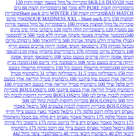
SKILLS DUO סוכריות על מקל בטעמי תפוח ותות 120
P ללא סוכר 60 גרם
סוכריות קשות 60 גרם
BAD
סוכריות קשות WINTER 150 גרם Share pack
סוכריות
סאוור מדנס
קל חמוצות בשקית 100 גרם
סוכריות על מקל בטעמי פירות
סוכריות קולה ולימון 120 גרם
דגני בוקר סיני מיניס
 אולטרה פאנטזי משקה אנרגיה ללא סוכר 500 מ"ל
מונסטר
ה ויולט משקה אנרגיה 500 מ"ל
קוואקר 500 גרם
חלב מרוכז
3 גרם
סנאפי חטיפי אפונה ירוקה פריכים בטעם חריף
 מרוכז וממותק 370 גרם
דוריטוס מקסיקן טאקו 110ג'
סנאפי
ירוקה פריכים בטעם טבעי 108 גרם
סנאפי חטיפי אפונה
בטעם גבינה 108 גרם
ממבה ביץ' בייטס 160ג'
ממבה מג'יק
ממרח מרשמלו בטעם וניל 150 גרם
ממרח מרשמלו בטעם
מילקה נוסיני 31.5 גרם
מילקה וופליני 31 גרם
חטיף סטייל
בטעם עוף פיקנטי 100 גרם
חטיף סטייל קוריאה אורז בטעם
100 גרם
חטיף סטייל קוריאה אורז בטעם קארבונרה 100
יל קוריאה אורז בטעם פיקנטי 100 גרם
BOULOS סוכריות
אדום לבן 500 גרם
BOULOS סוכריות דחוסות לבבות לבן
BOULOS סוכריות דחוסות לבבות כחול לבן 500
 צבעונים 500 גרם
אל סאבור
וח רוטב סלסה 175 גרם
אל סאבור נאצ'ו בטעם צ'ילי חריף
175 גרם
אל סאבור נאצ'וס דיפ מלוח עם מטבל גוואקמולי
סאבור נאצ'וס דיפ צ'ילי ברוטב גבינה 175 גרם
סוכ' ג'לי פירות
סאבור נאצ'וס בטעם צ'ילי עם רוטב גבינה 175 גרם
חטיף
חטיף דובאי מריר 40 גרם
פילסברי ציפוי כחול 442