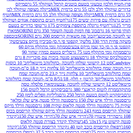
בון טבעוני בטעם בוטנים קרמל ושוקולד 55 גרם
מיקס
 ולבן 55 גרם כרמית MIX
בייגלה מצופה שוקולד לבן
בייגלה מצופה שוקולד חלב 55 גרם כרמית MIX
חטיף
עם פירות יבשים 175גר'
חטיף דגנים בתוספת אגוזים ושוקולד
חטיף גרונלה בתוספת צימוקים 175 גר'
טופי כדורים בטעם
ם
בונ' פח דמות סנטה השומר 350 גרם SORINI
מארז
ביבונצ'יק
בונ' פח משאית קריסמס 200 גרם SORINI
בובספוג
 330 מל
שק' קונפטי פי.וי.סי-סביביון מיקס צבעים
שק'
וי.סי-כד שמן מיקס צבעים
ממתק גומי מתקלף מיקס 60
י מתקלף מנגו 75 גרם
לייס בטעם כמהין שחור 90
קולד 18 גרם
צעצוע סנטה בובות עם סוכריות 8 גרם
1 קישוטי שולחן לחנוכה -כחול/זהב מיטאלי
חב' 10 כוסות
 שמח כחול/זהב מיטאלי
חב' 10 צלחות נייר ק.18 ס"מ-חנוכה
הב מיטאלי
חב' 10 צלחות נייר ק.23 ס"מ-חנוכה שמח
יטאלי
קפ' קרטון + חלון- 8/51/18 ס"מ -חנוכה שמח כחול/זהב
עוני
מארז סלסלה טסה
לוטוס קראנצ'י 380 גרם
ביסקויט קרמל לוטוס 156
לוטוס בטעם קרמל 250 גרם
גליליות וופלים לימון 250
ד איש שלג 150 גרם
סנטה וורלד סנטה,איש שלג ומלאך
סנטה וורלד סנטה קלאוס שקית 108 גרם
סנטה וורלד מיקס
 במגף 243 גרם
סנטה וורלד מיקס שוקולד קריסמס בכוס
י פינגווין 70ג'
היידי איש שלג 70ג'
היידי איש שלג 150ג'
קינדר
3xג' 45ג'
שוקולד קינדר בצורת סנטה קלאוס
קריסמיס כוכב קטן 40 ג
קינדר קריסמס שוקולד 150ג'
קינדר
בנים 75ג'
פררו קריסמס רושר כוכב 37.5 ג'
דופלו קריסמיס