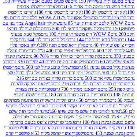
ת עשירייה 150 גרם
פס טעים בטעם אבטיח עשירייה 150
דפי מנטה תות אדום 0.6 גרם
לארבי מרשמלו אבטיח
מרשמלו לב 180ג'
לארבי מרשמלו פרח 180ג'
הריבו מרשמלו
הריבו מרשמלו אקזוטיק 175ג'
WOW Z קלסטרס פירות 85
 85 גרם
שוקולד Angel hair צמר גפן עם
טבלת שוקולד דובאי לבן 200 גרם
טבלת שוקולד דובאי
WOW Z רופ משפחתי פירות 100 גרם
מקל סבא צבעוני
 סבא כחול לבן 144 גרם
מקל סבא ורוד לבן 144 גרם
קלבי
ולד 40 גרם
גולון דיאג'סטיב תפוז 280ג'
גולון באטר פליי
ב 600 גרם
פולרטי חטיפי קרח 400 מ"ל ורוד
ממרח נוטלה
טבלת פררו רושר שוקולד מריר 70% 90 גרם
ביצת קינדר
60 גרם
מסטיק אגוגו בטעם פירות 40 יחידות 330 גרם
ריצ
טעם גבינה 91 גרם
מרשמלו כובע כחול לבן 500 גרם
מרשמלו
50 ג
מרשמלו מיני ורוד פיני 500 ג
מרשמלו גולף כחול 500
לף אדום 500 גרם
סוכריות סודה בצורת טטריס 216
סודה בצורת כלי עבודה 216 גרם
סוויטאנגו אבקה להכנת
סוויטאנגו ממתיק 700 גרם
סוכריות סודה בצורת
סוכריות סודה בצורת פיצה 180 גרם
מרשמלו חטיפי
ממרח תמרים 450 גרם קליית גת
שקית ההפתעות ממתקים
וני
טרנד לארבי מנגו וקשיו 28ג'
טרנד לארבי תות שלם מיובש
ד לארבי תות שלם מיובש שוקו 60ג'
טרנד לארבי תות שלם
6ג'
מארז ממתקים שקית הפתעה טסה
ג'מבו טורטילה
נת נאצ'ו 100 גרם
ג'מבו טורטילה צ'יפס בטעם ברביקיו
ית שימחת תורה בינונית
תערובת להכנת צ'ורוס 500ג'
פילסברי
 453 גרם
פילסברי ציפוי קרמל מלוח 453ג'
פילסברי קרם