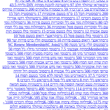
פצות בום מיקס 4 טעמים 4 גרם
אוראו אפרסק 97
ולד חלב 97 גרם
ערכה להכנת ממתק DIY גלידה 43.5
בי ג'ינג'רברד 59 גרם
ממרח מלטיזרס 200 גרם
ממרח טוויקס
בל 15 ס"מ בטעם אוכמניות 17 גרם
מסטיק חבל 15
בן 17 גרם
ממרח סניקרס 200 גרם
שוקולד רושן אורירי
מקלות גומי עם ג'לי וסוכריות בטעם פירות 36 גרם
מקלות גומי
ריות בטעם פטל ואוכמניות 36 גרם
מקלות גומי עם ג'לי חמוץ
רם
גומי בולז בטעם ענבים 15 גרם
גומי בולז בטעם תות
בולז בטעם פטל 15 גרם
קראנצ'י רואופ בטעם פטל 10
רואופ בטעם פירות 10 גרם
מנטוס קלין ברט פירות יער 90
ין ברט' מנטה 90 גרם
SC Join
SC Renew Membership
M
ממתק אצבעוני 7.5 גרם
גומי המבורגר גדול+ ג'ל חמוץ 50
גר מיני 10 גרם
גומי ואוו בקבוק מסטיק חמוץ 500 גרם
גומי
גר 500 גרם
גומי ואוו נחש פירות חמוץ 500 גרם
גומי ואוו
מוץ 500 גרם
גומי ואוו כריש אבטיח חמוץ 500 גרם
גומי
ות 500 גרם
גומי ואוו נחש אנקונדה 500 גרם
גומי ואוו כובע
רם
ראש ג'לי אבטיח 8 גרם
סוכ' מנטוס רול יחידה
אורביט גומי לעיסה ללא סוכר בטעם תפוח 14
תות 8 גרם
ראש ג'לי פטל 8 גרם
ראש ג'לי דובדבן 8
עם חמאה קופסת פח ורדים 114 גרם
עוגיות טעם חמאה
 114 גרם
רול וופל מאסטר 400 גרם
וופל מאסטר גריף
ון מגה שוקו 145ג'
מילקה טבלה פטל 100ג'-K
מילקה טבלה
ג' - K
מילקה טבלה אגוז שלם 95ג'-K
מילקה קייק אנד
מילקה טבלה צימוק אגוז 90ג'-K
מילקה טבלה דובדבן 100ג' -
ת שוקולד באהבה 48 גרם
לבבות שוקולד בקופסא יהלום