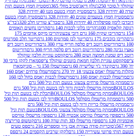
נוטלה 200 גרם
גולון טווינס ללא ת.סוכר 147ג'
גולון סנדוויץ'
250ג'
גולון דיאג'סטיב מוזלי 365ג'
מסטיק חמוץ בטעם תות
מסטיק חמוץ בטעם מנגו 40 יחידות 328
 בטעמים שונים 40 יחידות 328 גרם
מסטיק חמוץ בטעם
רה 40 יחידות 328 גרם
בד"צ טורינו חלב 320ג'
בד"צ
100ג'
הריבו בלוני לבבות 140 גרם
הריבו נחשים תאומים
שקית 160 גרם דובי צבעוני
הריבו מיקס אדומים 175
ים 175 גרם
ריטר לבן סמרטיס 100 גרם
ריטר חלב סמרטיס
יטוס רוטב דיפ סלסה חריף עדין 300 גרם
דוריטוס רוטב דיפ
ם
דוריטוס רוטב דיפ סלסה חריף 300 גרם
דוריטוס
ת חמוצה ושום 280 גרם
קווסט עוגיית חלבון שוקולד
 עוגיית חלבון חמאת בוטנים שוקולד צ'יפס
מארז לקקן ברבי 30
קינדר ג'וי שלישייה 60 גרם
מרשמלו 150 גר – סוניק
מארז
מס צבעוני 18 יח' 270 גרם
מרשמלו פרחים יאמס 160
בבות יאמס 160 גרם
מרשמלו לבבות יאמס כחול לבן 160
ממתק מרשמלו פרחים צבעוני בטעם תות וניל 500 גרם
ממתק מרשמלו לבבות ורוד לבן בטעם תות וניל 500 גרם
ממתק מרשמלו מסולסל BOULOSתכלת לבן בטעם תות וניל
ממתק מרשמלו מסולסל BOULOSורוד לבן בטעם תות וניל 500
ממתק מרשמלו כריות ורוד,לבן בטעם תות וניל 500 גרם
ממתק מרשמלו מסולסל צבעוני BOULOSבטעם תות וניל
ין מרשמלו טוויסט אבטיח 120 גרם
פופין מרשמלו טוויסט
פופין מרשמלו 3D תות שדה 100 גרם
קטשופ סרירצ'ה
סוכריות סודה בצורת אבן נייר ומספרים 216 גרם
פס טעים
טי עשירייה 150 גרם
לקקן שרביט הקסמים 24 גרם
פס