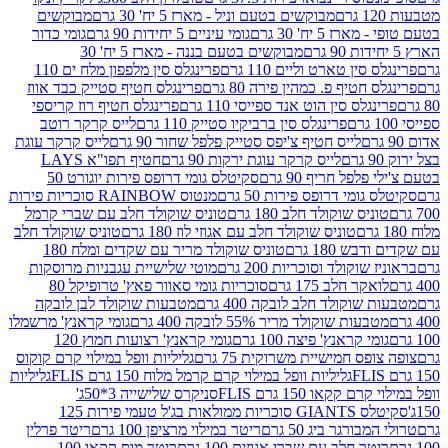
מבוקשים בטעם וניל - מארז 5 יח' 30 גרם
מבוקשים
5 יח' 30 גרם
גומי עיניים 5 יחידות 90 גרם
גומי כדור
מבוקשים בטעם בננה - מארז 5 יח' 30
ין טארט וליים 110 גרם
פרינגלס סין מלפפון מלח ים 110
חטיף פ. כמהין פירה 80 גרם
פרינגלס חטיף סטייק כבד אווז
לס סין הוט אנד ספייסי 110 גרם
פרינגלס חטיף רוז קריספי
פרינגלס סין ברביקיו סטייק 110 גרם
לייס קרקר רוטב
לייס חטיף צ'יפס סטייק פלפל שחור 90 גרם
לייס קרקר עוגת
לייס קרקר עוגת ירקות 90 גרם
חטיף תפו"א LAYS
פל חריף 90 גרם
סקיטלס גומי דרופס פירות יוגורט 50
ומי דרופס פירות 50 גרם
מנטוס RAINBOW סוכריות פירות
יס שוקולד חלב 180 גרם
טוניס שוקולד חלב עם שברי קרמל
טוניס שוקולד חלב עם אגוזי לוז 180 גרם
טוניס שוקולד חלב
 180 גרם
טוניס שוקולד מריר עם שקדים ומלח 180
וקולד וסוכריות 200 גרם
מוטי שלישיית עגבניות מרוסקות
ר חלב 175 גרם
סוכריות גומי סאוור פאץ' טרופיקל 80
וקולד חלב לובקה 400 גרם
מטבעות שוקולד לבן לובקה
ות שוקולד מריר 55% לובקה 400 גרם
גומי קראנץ' מרשמלו
י קראנץ' פיצה 100 גרם
גומי קראנץ' רצועות חמוץ 120
ס חמישיית משרוקית 75 גרם
גליליות וופל במילוי קרם קוקוס
גליליות וופל במילוי קרם קרמל מלוח 150 גרם FLIS
גליליות
קקאו 150 גרם FLIS
סניקרס שלישייה 3*50ג'
סקיטלס GIANTS סוכריות ממולאות בג'ל טעמי פירות 125
ורגר ביג 50 גרם
ריטר במילוי מרציפן 100 גרם
ריטר פרלין
ר חלב עם שברי אגוזים 100 גרם
ריטר מוס קקאו 100