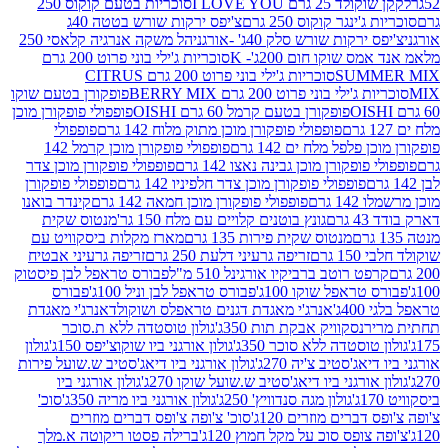
2 גרם I LOVE YOU
סוכריות בטעם קוקוס 250
ינגר קוקוס 250 גרם
צ'יפס ירקות שורש בטטה 40ג
רקות שורש סלק 40ג' -אורגני
הל משקה אנרגיה קלאסי 250
 שוקו חום 200ג'- K
סוכריות ג'ילי בוני פרוט 200 גרם
SUM
סוכריות ג'ילי בוני פרוט 200 גרם CITRUS
ילי בוני פרוט 200 גרם BERRY MIX
פופקורן בטעם שוקו
פופקורן בטעם קרמל 60 גרם OISHI
פופפולי פופקורן מוכן
פופפולי פופקורן מוכן מתוק מלוח 142 גרם
פופפולי
פלפל מלח ים 142 גרם
פופפולי פופקורן מוכן קרמל 142
ופקורן מוכן גבינה נאצו 142 גרם
פופפולי פופקורן מוכן צדר
פופפולי פופקורן מוכן צדר חלפיניו 142 גרם
פופפולי פופקורן
גרם
פופפולי פופקורן מוכן חמאה 142 גרם
קינדר בואנו
ם
גונץ בוטנים קלויים עם מלח 150 גר'
מנטוס שקית
מנטוס שקית פירות 135 גרם
מארז מקלות ביסקוויט עם
גרם
זריפה גרעיני דלעת 250 גרם
זריפה גרעיני אבטיח
ט רוטב ברביקיו אורגינל 510 מ"ל
פבורס טראפל לבן פיסטוק
טראפל שוקו 100ג'
פבורס טראפל לבן וניל 100ג'
פבורס
ג'
אנרג'י מאגדת דגנים טראפלס ושוקולד
אנרג'י מאגדת
ר
נסקוויק אבקת תות 350ג'
גולון טוסטדה ללא ת.סוכר
וסטדה ללא סוכר 350ג'
גולון אורגני ביו שוקוצ'יפס 150ג'
גולון
אג'סטיב צ'יה 270ג'
גולון אורגני ביו דיאג'סטיב ש.שועל פירות
אורגני ביו דיאג'סטיב ש.שועל שוקו 270ג'
גולון אורגני ביו
גולון מגה סנדוויץ' 250ג'
גולון אורגני ביו מריה 350ג'
סוכ'
ברים מוזרים 120ג'
סוכ' צ'ופה צ'ופס דברים מוזרים
צופס סוכ על מקל חמוץ 120ג'
ברילה פסטו ריקוטה א.מלך