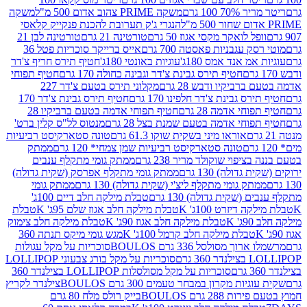
 100 גרם
משקה PRIME צהוב אדום 500 מ"ל
משקה
הנגרי ג'ק תערובת להכנת פנקייק קלאסי
ל לואקר מקסי אגוז 50 גרם
טורטינה 21 גרם
טורטינה לבן 21
 עגבניות פאסטה 700 גרם
אייס ברייקר סוכריות פטל 36
מ אנד אמס 180ג'
עוגיות באונטי 180ג'
חטיף תירס חריף צ'דר
חטיף תירס גבינת צ'דר וגבינה כחולה 170 גרם
חטיף תפוחי
ביקיו ודבש 28 גרם
מקלוני תירס בטעם צ'דר 227
 גבינת צ'דר חלפינו 170 גרם
חטיף תירס גבינת צ'דר 170
חי אדמה 28 גרם
חטיף תפוחי אדמה בטעם ברביקיו 28
וחי אדמה בטעם שמנת בצל 28 גרם
מנטוס לל"ס קלין ברט'
אוראו מיני בשקית שוקו 61.3 גרם
טונה סטארקיסט רביעיות
טונה סטארקיסט רביעיות שמן צמחי* 120 גרם
ממתק
יפוי שוקולד מריר 238 גרם
ממתק גומי מתקלף ענבים
דולה) 130 גרם
ממתק גומי מתקלף אפרסק (שקית גדולה)
ק גומי מתקלף ליצ'י (שקית גדולה) 130 גרם
ממתק גומי
(שקית גדולה) 130 גרם
טבלת מילקה חלב דיים 100ג'
דיזרט 100ג' K
טבלת מילקה חלב אגוז שלם 95ג' K
טבלת
K
טבלת מילקה חלב אגוז 90ג' K
טבלת מילקה חלב צימוק
טבלת מילקה חלב קרמל 100ג' K
מגש גומי מיקס תנתה 360
 מסולסל 336 גרם BOULOS
סוכריות על מקל עגולות
 גרם
סוכריות על מקל בורג צבעוני LOLLIPOP
סוכריות על מקל מסולסלות LOLLIPOP בצילנדר 360
ות מקרון במבחר טעמים 300 גרם BOULOS
צילנדר לקריץ
28 גרם BOULOS
בייק רולס מלח 80 גרם