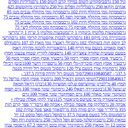
ביסקוויט לוטוס במילוי קרם לוטוס 150 גרם
גליליות וופלים
 גרם
גליליות וופלים וניל 250 גרם
היינץ מיוקטשופ 425
י מתקלף חיות 102 גרם
ממתק גומי מתקלף ענבים מנגו 85
י מתקלף אפרסק תפוז 85 גרם
ממתק גומי מתקלף ענבים 75
י מתקלף חיות 102 גרם
ממתק גומי מתקלף ענבים 75
י מתקלף אפרסק 75 גרם
ממתק גומי מתקלף ליצ'י 75
לוטיזן ביטקוין 1 ק"ג
מטבעות מולטיזן 5 ש"ח 1 ק"ג
הרשי
 מיקס 181 גרם
הרשי לבבות אקסטרה קרימי 181 גרם
הרשי
שוקולד 102 גרם
ג'ולי ראנצ'ר גומי מארז לב 107 גרם
נודלס
בטעם עוף חריף 140 גרם
אטריות להכנה מהירה ראמן
שחורה צאצ'רוני 140 גרם
צופה לקריץ שטוח צבעוני חמוץ
מץ חומץ ספריי רימון 50 גרם
עיד אומץ חומץ ספריי מטף 50
 חומץ סוכריה+גלי חמוץ 50 גרם
פררו רושר 100ג'
בוטן רביולי
ף אורז בטעם צ'לי 120 גרם
סוכ' מנטוס רול יחידה מנטה
סוכ' מנטוס רול יחידה פירות 37.5ג' -
72901
חטיפי חומוס דבאייל 200 גרם
עיד אומץ חומץ טריפל ג'ל
ברגן שוקוצ'יפס ש.לבן חמוציות 130ג'
ברגן רויאל חמאה
בונבוניירה רפאלו 240 גרם
קנדי שוגר סאוור 100 גרם תפוח
וור 100 גרם תפוח
קנדי שוגר סאוור 100 גרם
 מרסי פטיטס מיניאטור 125ג'
עיד לקקן אסלה טבילה +
לקקן פח אשפה טבילה +אבקה 40 גרם
ד"ר פפר קרם תות
 פפר קרם סודה 355 מ"ל
סאוור פאצ' פטל שקית 102
יל בטעם פאנטה 37.5 גרם
וופל ג'נסן-וופל טוסט 12 יח'
בקרסלנד-סטרופ וופל הולנדי 250 גרם
תחנת רוח וופל
קינדר שוקו בונס קריספי 67.2 גרם
גומי ענקי