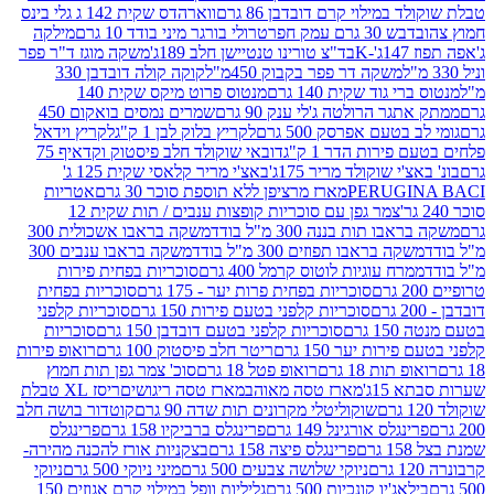
במילוי קרם דובדבן 86 גרם
ווארהדס שקית 142 ג גלי בינס
בש 30 גרם עמק חפר
טרולי בורגר מיני בודד 10 גרם
מילקה
K
בד"צ טורינו טנטיישן חלב 189ג'
משקה מוגז ד"ר פפר
משקה דר פפר בקבוק 450מ"ל
קוקה קולה דובדבן 330
 גוד שקית 140 גרם
מנטוס פרוט מיקס שקית 140
ר הרולטה ג'לי ענק 90 גרם
שמרים נמסים בואקום 450
בטעם אפרסק 500 גרם
לקריץ בלוק לבן 1 ק"ג
לקריץ וידאל
ירות הדר 1 ק"ג
דובאי שוקולד חלב פיסטוק וקדאיף 75
י שוקולד מריר 175ג'
באצ'י מריר קלאסי שקית 125 ג'
PERUGI
מארז מרציפן ללא תוספת סוכר 30 גרם
אטריות
צמר גפן עם סוכריות קופצות ענבים / תות שקית 12
 תות בננה 300 מ"ל בודד
משקה בראבו אשכולית 300
ה בראבו תפוזים 300 מ"ל בודד
משקה בראבו ענבים 300
רח עוגיות לוטוס קרמל 400 גרם
סוכריות בפחית פירות
סוכריות בפחית פרות יער - 175 גרם
סוכריות בפחית
סוכריות קלפני בטעם פירות 150 גרם
סוכריות קלפני
גרם
סוכריות קלפני בטעם דובדבן 150 גרם
סוכריות
רות יער 150 גרם
ריטר חלב פיסטוק 100 גרם
רואופ פירות
תות 18 גרם
רואופ פטל 18 גרם
סוכ' צמר גפן תות חמוץ
1ג'
מארז טסה מאוהב
מארז טסה ריגושים
ריסז XL טבלת
שוקוליטלי מקרונים תות שדה 90 גרם
קוטדור בושה חלב
גלס אורגינל 149 גרם
פרינגלס ברביקיו 158 גרם
פרינגלס
פרינגלס פיצה 158 גרם
בצקניות אורז להכנה מהירה-
ניוקי שלושה צבעים 500 גרם
מיני ניוקי 500 גרם
ניוקי
ג'יו קונכיות 500 גרם
גליליות וופל במילוי קרם אגוזים 150