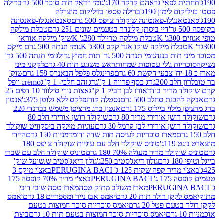
לפאי גראהם קרקר 170ג'
גומי וידאל תות סוכר 500 גר'
ברילה
לימון 190ג'
ברילה פסטו בזיליקום מוצרלה
ג'לו-פאנטונה שוקולד צ'יפס 500 גרם
סאנטאנג'לו-פאנטונה
דיי ביסתן קלינדר בטעמים שונים 251 גרם
טבלת מילקה
K
טבלת מילקה טריולד 280ג' K
שוק' מילקה אוראו
לת מילקה שוקו אנד קקס 300ג' K
גומי תנתה 500 גרם מיקס
 תות בננה
גומי תנתה 500 גר' תות חמוץ גדול
גומי תנתה 500 גר'
יות ג'לי עטופות שמחות
ראש משוגע תות 40 גרם
לקקני מיני
פרינגלס פלפל הבאנרס 158 גרם
שוק'
 200ג'
דג כסף פרווה 1 ק"ג
דג זהב חלבי- 1 ק"ג
cremo וופל
 מריר בודד
אורז לבן דביק 1 ק"ג
אצות נורי סילוור 10 דפים 25
נת סחלב 500 גרם
נסטלה קורנפלקס ללא גלוטן 375ג'
אנטון
וי בייליס 175 גרם
אנטון ברג מרציפן משמש בברנדי 220
שן אורירי מריר 80 גרם
שוקולד רושן אורירי חלב 80
ושן אורירי לבן קרמל 80 גרם
עוגיות מילקה ביסקוויט שוקולד
מארז סוכריות לעיסה תות שדה ודומדמניות 150 גרם
היידי
1ג'
טוניס שוקולד חלב עם עוגיות שוקולד צ'יפס 180
לד מריר מעולה 70% 180 גרם
טוניס שוקולד חלב עם שברי
גולון דיאג'סטיב 250ג'
גולון דיאג'סטיב ש.שועל שוק'
 קפה שקית 125 ג' PERUGINA BACI
באצ'י מיקס 3
PERUGINA
באצ'י מריר 70% קופסה 175
מארז משולב מתוק טסה
מארז טסה שובי דובי
קן רולר תות 20 גרם
יאמס אבן נייר ומספריים 18 גרם
יאמס
עם פטל 20 גרם
יאמס סוכריות סוכר חמוצות בטעם
יאמס סוכריות סוכר חמוצות בטעם תות 10 גרם
ביצת