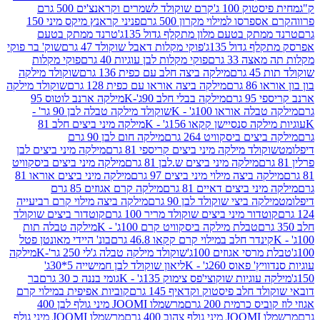
ק 100 ג'
קרם שוקולד לשמרים וקראנצ'ים 500 גרם
רסו למילוי מקרון 500 גרם
פניני קראנץ מיקס מיני 150
תק בטעם מלון מתקלף גדול 135ג'
טרנד ממתק בטעם
גדול 135ג'
פוקי מקלות דאבל שוקולד 47 גרם
שוק' בר פוקי
 33 גרם
פוקי מקלות לבן עוגיות 40 גרם
פוקי מקלות
רם
מילקה ביצה חלב עם כפית 136 גרם
שוקולד מילקה
 גרם
מילקה ביצה אוראו עם כפית 128 גרם
שוקולד מילקה
גרם
מילקה בבלי חלב 90ג'-K
מילקה ארנב לוטוס 95
ה אוראו 100ג' - K
שוקולד מילקה טבלה לבן 90 גר' -
ה סנסיישן קקאו 156ג' - K
מילקה מיני ביצים חלב 81
ים ביסקוויט 264 גרם
מילקה חום לבן 90 גרם
ולד מילקה מיני ביצים קריספי 81 גרם
מילקה מיני ביצים לבן
מילקה מיני ביצים ש.לבן 81 גרם
מילקה מיני ביצים ביסקוויט
 ביצה מילוי מיני ביצים 97 גרם
מילקה מיני ביצים אוראו 81
י ביצים דאיים 81 גרם
מילקה קרם אגוזים 85 גרם
קה ביצי שוקולד לבן 90 גרם
מילקה ביצה מילוי קרם רביעייה
דור מיני ביצים שוקולד מריר 100 גרם
קוטדור ביצים שוקולד
טבלת מילקה ביסקוויט קרם 100ג' - K
מילקה טבלה תות
נדר חלב במילוי קרם קקאו 46.8 גרם
בונ' היידי מאונטן פטל
סי אגוזים 100ג'
שוקולד מילקה טבלה ג'לי 250 גר'-K
מילקה
פאוס 260ג' - K
ליאון שוקולד לבן חמישייה 5*30ג'
וגיות שוקוצי'פס צימוק 135ג' - K
גומי בננה כ 30 גרם
בר
 חלב פיסטוק וקדאיף 145 גרם
קוביות אפיפית במילוי קרם
 כרמית 200 גרם
מרשמלו JOOMI מיני גולף לבן 400
400 גרם
מרשמלו JOOMI מיני גולף