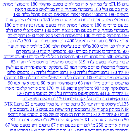
וצ'י ממתקי אורז ממולאים בטעם שוקולד 180 גרם
מוצ'י ממתק
180 גרם
מוצ'י ממתקי אורז ממולאים בטעם חמאת
מוצ'י ממתקי אורז ממולאים בטעם קרמל מלוח 180
תק אורז בטעם פנקייק עם מייפל 180 גרם
מוצ'י ממתק אורז
18 גרם
מוצ'י ממתק אורז בטעם עוגת גבינה ותותים 180
תק אורז בטעם תה מאצ'ה וחלב 180 גרם
אמיצ'לי קרם חלב
סוכריות 100 גרם
ממרח דובאי פטל חלבי 500 גרם
קרמבה
פרורי קראמבל 400 גרם
רוטב פירות יער 300 מ"ל
רוטב
 300 מ"ל
רוטב נוצ'יטלו חלבי 300 מ"ל
מלית פירות יער
דבן אמרנה בסירופ 300 גרם
מילוי קינמון 500 גרם
קרם
קרמו ריו 500 גרם
קרם פטל למילוי מקרון 500 ג'
סניידרס
טעם צ'דר 319 גרם
מלו מרשמלו טוויסט מילוי תפוח 63
לו טוויסט מילוי תפוז 63 גרם
לקקן פיןפופ-פירות צובע לשון
מרשמלו גלידה 100 גרם
מרשמלו גלידה 25 גרם
מלו פלוס
עוני 100 גרם
מלו פלוס מרשמלו מיני ורוד לבן 100 גרם
מלו
 מילוי תות 63 גרם
שוקולד דובאי 60 גרם
לואקר אגוז 90
ו 90 גרם
לקקן פיןפופ 10 יח' 170 גרם
אוראו קלאסי מארז
לוקיטוס סוכריות על מקל בטעמי פירות 120
סוכריות על מקל חמוצות 120 גרם
מארס שלישייה
פירות יער 38 גרם
סוכריה על מקל בטעמים 22 גרם
NIK L
מסטיק חמישיות בטעמים 21.5 גרם
מסטיק
מזוודת הממתקים של מקס וטסה
מאפין דובאי
יה XL מסטיק אבטיח 250 מ"ל
משקה אנרגיה XL
2 מ"ל
גם דיפ בטעם תות 67 גרם
גם דיפ בטעם פטל 67
ס ריינבואו פירות 37.5 גרם
טובלרון חלב 360ג'
לקריץ ונקו