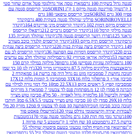
ת 100 גרם
מארז טסה אור גדול
גומי פטל אדום שחור סטי
רינטה סנטה מיקס 1 ק"ג SORINI
בונ' קריסמס סנטה עם
בונ' קריסמס טיפאני 180 גרם
גרם
SORINI
קינדר
דמות 102 ג'
קינדר קריסמיס מיני פריינדס 164ג'
קינדר
מל 110ג'
קינדר קריסמס גרביים 212ג'
רפאלו קריסמס
פררו רושר קריסמיס סנטה 70ג'
קינדר שוקולד חנוכייה 135
יסמס תיק מיקס 193ג'
קינדר קריסמיס קלנדר כוכב מעורב
 קריסמיס ביצה ענקית בנות 220ג'
קינדר קריסמיס ביצה ענקית
ינדר קריסמס דמויות עם הפתעה 36ג'
קינדר קריסמיס לב עם
מילקה אוראו סנדוויץ 92 גרם
מילקה שוקולד חלב עם עדשים
קה עוגיות סנסיישן 156 גרם
וופל מילקה במילוי קרם 150
לקיניס מילקה 87.5 גרם
טורינו מריר 320ג'
דן לגן 10 כד שמן
 סמ
סביבון מוט נס גדול היה פה ברשת 14 סמ
אקדח 2
33 סמ
סביבון 5 קומות בלוח 17X12
ופ 22.5X13 סמ
10 כלי דמוי נורה למילוי עם
דן לגן 12 מ.מפתחות פנס לד צבעוני 7 סמ
מארז 3 מזרקים
10 מל'
מזרק גדול לאפייה - 50 מל'
4 סביבון טוש מצייר
דן לגן 10 סביבון טוש מצייר צבעוני 6.5X5.5 סמ
3 חותכן
סביבון חנוכיה
הפתעה 10 פנס לד צבעוני 9 סמ
12 מזרק 20 מל'
ירה וקישוט
גומי נודלס ענקי 120ג'
מרשמלו פאסט פוד
 מח תות 120 גרם נוזל
גומי סנטה ענקי 170ג'
מטבעות
מטבע 10 שח חלבי 1 ק"ג
מטבע 5 שח פרווה 1
פרוטאין פרו-חטיף חלבון טבעוני בטעם פיסטוק שוקולד 55
פרו-חטיף חלבון טבעוני בטעם שוקולד וניל 55 גרם
פרוטאין