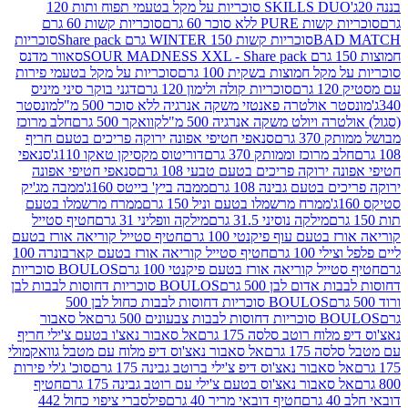
SKILLS DUO סוכריות על מקל בטעמי תפוח ותות 120
P ללא סוכר 60 גרם
סוכריות קשות 60 גרם
BAD
סוכריות קשות WINTER 150 גרם Share pack
סוכריות
סאוור מדנס
קל חמוצות בשקית 100 גרם
סוכריות על מקל בטעמי פירות
סוכריות קולה ולימון 120 גרם
דגני בוקר סיני מיניס
 אולטרה פאנטזי משקה אנרגיה ללא סוכר 500 מ"ל
מונסטר
ה ויולט משקה אנרגיה 500 מ"ל
קוואקר 500 גרם
חלב מרוכז
3 גרם
סנאפי חטיפי אפונה ירוקה פריכים בטעם חריף
 מרוכז וממותק 370 גרם
דוריטוס מקסיקן טאקו 110ג'
סנאפי
ירוקה פריכים בטעם טבעי 108 גרם
סנאפי חטיפי אפונה
בטעם גבינה 108 גרם
ממבה ביץ' בייטס 160ג'
ממבה מג'יק
ממרח מרשמלו בטעם וניל 150 גרם
ממרח מרשמלו בטעם
מילקה נוסיני 31.5 גרם
מילקה וופליני 31 גרם
חטיף סטייל
בטעם עוף פיקנטי 100 גרם
חטיף סטייל קוריאה אורז בטעם
100 גרם
חטיף סטייל קוריאה אורז בטעם קארבונרה 100
יל קוריאה אורז בטעם פיקנטי 100 גרם
BOULOS סוכריות
אדום לבן 500 גרם
BOULOS סוכריות דחוסות לבבות לבן
BOULOS סוכריות דחוסות לבבות כחול לבן 500
 צבעונים 500 גרם
אל סאבור
וח רוטב סלסה 175 גרם
אל סאבור נאצ'ו בטעם צ'ילי חריף
175 גרם
אל סאבור נאצ'וס דיפ מלוח עם מטבל גוואקמולי
סאבור נאצ'וס דיפ צ'ילי ברוטב גבינה 175 גרם
סוכ' ג'לי פירות
סאבור נאצ'וס בטעם צ'ילי עם רוטב גבינה 175 גרם
חטיף
חטיף דובאי מריר 40 גרם
פילסברי ציפוי כחול 442