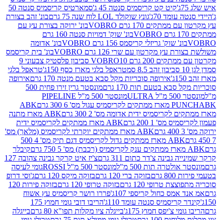
קיט קט קריסמיס סנטה 45 ג'
סמארטיס קריסמיס סנטה 50
עומד 70ג'
גונץ שוקולד LOL לוח שנה 75 גרם
בונ' זהב בצורת
תקים 170 גרם VOBRO
בונ' ירוקה בצורת עץ עם
בונ' שוק' דמויות סנטה 160 גרם
נ' שוק' גריזלי קריסמס 156 גרם VOBRO
בונ' אדומה
עץ מקרטון עם שרי 126 גרם VOBRO
בונ' בית קריסמס
 200 גרם VOBRO
10 סביבון פלסטיק צבעוני 9
טראפל בלגי מארז כסף 150ג'
טראפל בלגי
אירופה סוכריות מקל סבא בטעם מנטה 170 גרם
אירופה
סבא בטעם תות 170 גרם
מונסטר גרין זירו פחית 500
ULT
מונסטר 500 מ"ל PIPELINE
ABK
PU
לקריסמיס ידית אדומה מס' 2 300 גרם
ABK מארז מתנה
מס' 1 200 גרם
ABK מארז ממתקים לקריסמיס ידית
ABK מארז ממתקים יוקרתי לקריסמיס (מלאך) מס'
ABK מארז ממתקים גדול לקריסמיס דגם תיק מס' 4 500
קיבלר
גבינה צ'דר כתום 311 גרם
צ'יז איט קרקר גבינה צהובה 127
ולטרה תות 500 מ"ל
מונסטר 500 מ"ל ROSSI
גומי לעיסה
 גרם
בזוקה ברי 120 גרם
בזוקה מיקס 120 גרם
ג'וסי דרופ
ת טרופי 120 גרם
בזוקה טרופי 120 גרם
בזוקה פירות 120
מס כחול קריספי 107ג'
פררו רושר קריסמיס עץ אשוח
קריסמיס סנטה עומד 110ג'
הריבו דובי גומי חמוץ 175
י צ'יפס חמוץ 175ג'
בייגלה ציו מקלות תפו"א 80 גרם
בייגלה
ים 100 גרם
טרולי גומי ממולא תות 75 גרם
טרולי גומי