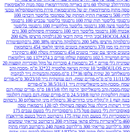
ד 60 גרם באריזה מהודרת
מארז טסה מנות קלאסי
מארז
מתמיד
מארז ים של מותגים
מארז סירת מתוקטסה
סילאן טבעי
מארז התיק המתוק של טסה
גומי בליסטר דובדבן 100
טר תות שדה 100 גרם
גומי בליסטר עכביש 100 גרם
גומי
 גרם
גומי בליסטר מילקשייק 100 גרם
גומי בליסטר
גומי בליסטר דובי 100 גרם
ממרח סיפקולוס 300 גרם
CHO
בונ' היידי בוקה דובאי 120ג'
למקה מרציפן 62% 200
54% 200 גרם
למקה מרציפן 38% 200 גרם
קונפיטורת
3 גרם
חמאת בוטנים סקיפי קלאסי 454 גרם
חמאת
עם שברי בוטנים 454 גרם
ממרח נוטלה 400 גרם
קינדר
10 גרם
מפת שולחן פורים כ 274*137 סמ ניילון
מארז
רים * 25 גרם
מארז 4 סוכריות על מקל וסוכריות קופצות 20
חב' 10 שקית נשיאה פלסטיק 22*32 ס"מ -מסכה-זהב
כה-זהב
שקית נייר לבקבוק
שקית נייר 30/23/10 ס"מ-פורים
-זהב מיטאלי
שקית נייר 38.5/31/11 ס"מ-פורים
זהב מיטאלי
קופ' קרטון חלון 18/15/8 ס"מ -פורים שמח-דגם
קית קרטון 24.5/19/8 ס"מ-פורים שמח-דגם בועות דקל
גומי
קליק מיני כדורים 30 גרם
קליק מיני קורנפלקס 30 גרם
הום
ייגלה עגול מצופה בשוקולד לבן 120 גרם
מארז טסה
'לי בטעם פטל 175 גרם
סוכריות ג'לי בטעם ענבים 175
ג'לי בטעם תות שדה 175 גרם
רוטב תיבול בטעם סריראצ'ה
ריות נודלס פתאי עבה/דק 200 גרם
רוטב טריאקי שומשום
ב טריאקי 300 מ"ל
רוטב סאטה 240 גרם
רוטב חמוץ מתוק
ב צ'ילי מתוק 300 מ"ל
HEART שוקולד לבבות צבע אדום