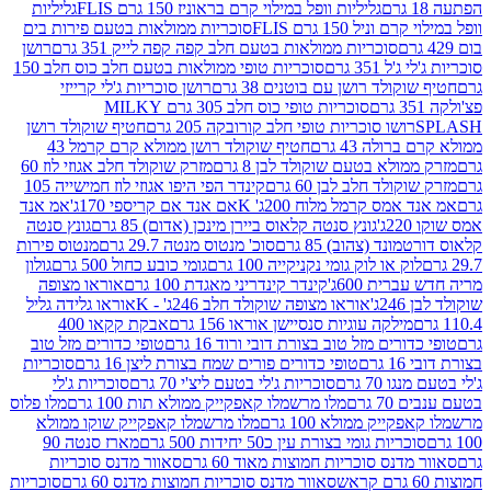
גליליות וופל במילוי קרם בראוניז 150 גרם FLIS
גליליות
יל 150 גרם FLIS
סוכריות ממולאות בטעם פירות בים
סוכריות ממולאות בטעם חלב קפה קפה לייק 351 גרם
רושן
351 גרם
סוכריות טופי ממולאות בטעם חלב כוס חלב 150
ולד רושן עם בוטנים 38 גרם
רושן סוכריות ג'לי קרייזי
סוכריות טופי כוס חלב 305 גרם MILKY
ושו סוכריות טופי חלב קורובקה 205 גרם
חטיף שוקולד רושן
לה 43 גרם
חטיף שוקולד רושן ממולא קרם קרמל 43
ולא בטעם שוקולד לבן 8 גרם
מזרק שוקולד חלב אגוזי לוז 60
לד חלב לבן 60 גרם
קינדר הפי היפו אגוזי לוז חמישייה 105
מס קרמל מלוח 200ג' K
אם אנד אם קריספי 170ג'
אמ אנד
גונץ סנטה קלאוס ביירן מינכן (אדום) 85 גרם
גונץ סנטה
ד (צהוב) 85 גרם
סוכ' מנטוס מנטה 29.7 גרם
מנטוס פירות
ק או לוק גומי נקניקייה 100 גרם
גומי כובע כחול 500 גרם
גולון
ית 600ג'
קינדר קינדריני מאגדת 100 גרם
אוראו מצופה
'
אוראו מצופה שוקולד חלב 246ג' - K
אוראו גלידה גליל
ילקה עוגיות סנסיישן אוראו 156 גרם
אבקת קקאו 400
רים מזל טוב בצורת דובי ורוד 16 גרם
טופי כדורים מזל טוב
ם
טופי כדורים פורים שמח בצורת ליצן 16 גרם
סוכריות
70 גרם
סוכריות ג'לי בטעם ליצ'י 70 גרם
סוכריות ג'לי
גרם
מלו מרשמלו קאפקייק ממולא תות 100 גרם
מלו פלוס
יק ממולא 100 גרם
מלו מרשמלו קאפקייק שוקו ממולא
יות גומי בצורת עין כ50 יחידות 500 גרם
מארז סנטה 90
נס סוכריות חמוצות מאוד 60 גרם
סאוור מדנס סוכריות
סאוור מדנס סוכריות חמוצות מדנס 60 גרם
סוכריות