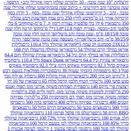
מרכז שולחן רימון אקרילי זהב+ הדפסה -
ר זהב דקורטיבי + כיתוב שנה טובה
קישוטי שולחן אקרילי שנה
יח'
קישוטי שולחן אקרילי שנה טובה -כסף - 5 יח'
דג כסף
 ס"מ
דבש לחיץ 250 גרם עמק חפר
עוגת דבש עוגל'ה
טיק בצורת רימון ק. 7 ס"מ-שקוף
חב' 6 כלי
 -בצורת תפוח 12.8*13.8*7 ס"מ
קופ' קרטון חלון שנה
קפ' קרטון חלון שנה טובה
אגרת+ מעטפה שנה טובה שופר/ספר תורה
מגנט חג שמח 5*9
אוראו שוקולד גליל 110.4 גרם
גלילות
קרם שוקולד 54 גרם
אוראו שוקולה מרשמלו תות 168
ראו במילוי קרם וניל 54 גרם
אוראו עוגיות שוקולד חום 64.4
ת וניל 64.4 גרם
אוראו Space Dunk גליל 110.4 גרם
חטיף
גרם
חטיף טאקיס דרגון צ'ילי 92.3 גרם
חטיף טאקיס
ממתק בקבוקי שעווה 39 גרם
סוכריות ממולאות בטעם דבש
יני 200 גרם
איטריות אורז מקלות 600 גרם
לוק או לוק גומי
טודיי חטיף חלבון קרמל מלוח 65 גרם
מארז של 10 יח'
ס 140 גרם
פחית תפוחחה משקה אורגני מוגז תפוח ואננס
ת לימוננדה משקה אורגני מוגז- לימון וליים 250 מ"ל
פחית
אורגני מוגז תפוזי דם ודומדמניות 250 מ"ל
גרגרי טפיוקה
גרגרי טפיוקה גדולים 400 גרם
מיסו כהה 500 גרם
מיסו
נאצ'וס טבעי 50 גרם
נאצ'וס תירס כחול 50 גרם
נאצ'וס
פרינגלס סין פלפל ופרמזן 110 גרם
ביאנקה שוקולד
ם
ביאנקה שוקולד מריר 72% 100 גרם
ביאנקה שוקולד
ביאנקה שוקולד לבן בטעם קרמל 100 גרם
ביאנקה
100 גרם
גומי לעיסה צבעוני 1 ק"ג
גומי לעיסה אבטיח 1