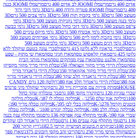
מרשמלו JOOMI לב אדום 400 גרם
מרשמלו JOOMI בננה
JOOM פטריה ורודה 400 גרם
3D גו'מי דובי ורוד
3D גו'מי בקבוק תות 500 גרם
3D גו'מי צבים 500 גרם
3D
 500 גרם
3D גו'מי נקניקיה מעוצב 500 גרם
3D גו'מי
גרם
3D גו'מי דובי כחול מעוצב 500 גרם
3D גו'מי כבשה
3D גו'מי אבטיח 500 גרם
3D גו'מי מיקס עיניים 500
3D גו'מי אפרוחים מעוצב 500
3D גו'מי כלבים מעוצב 500
ראוניז ללא גלוטן 415 גרם
פילסברי עוגה בטעם שוקולד ללא
מארז קלאסוש טסה
מארז חגיגי טסה
מארז שי מתוק - שפע
אלגנט טסה
מארז ענק ממתקים טסה
מארז מותגי הבית
ידי מריר מקור וונצואלה 50ג'
טבלת היידי מריר מקור מקסיקו
ידי מריר מקור אקוואדור 50ג'
טבלת היידי גראנדור מריר
לת היידי גראנדור חלב שקד 80ג'
טבלת היידי גראנדור מריר
ת היידי גראנדור חלב אגוז 80ג'
רולטה 120 גרם CANDY
תק פירות עם סוכריית נייר 20 גרם
קינדר שוקולד מיני פרנדס
רם
קינדר מקסי 100 גרם
בר טובלרון שקד כחול
וז שלם 250ג' - K
מילקה טבלה לו 87ג'-K
טבלת מילקה
2ג'-K
מילקה בבלי לבן 95ג'-K
מילקה טבלה מריר 90ג'-
חלב 90ג'-K
מילקה טבלה יוגורט 100ג' - K
מילקה טבלה
גומי מתקלף ענק אפרסק 136 גרם
גומי מתקלף ענק בננה
י מתקלף ענק ענבים 136 גרם
טבלת היידי גראנדור לבן שקדים
סניקרס ח.בוטנים חמישייה קרימי 182.5ג'
ריץ קרקר 200
סי מריר 250 גרם
הריבו זהב מקסי דובונים 375ג'
מארז ספר
ומי בליסטר תירס 100 גרם
פרח שוקולד 18 גרם באריזה