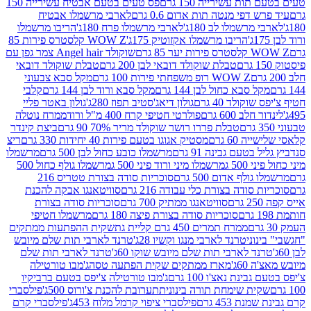
ת עשירייה 150 גרם
פס טעים בטעם אבטיח עשירייה 150
דפי מנטה תות אדום 0.6 גרם
לארבי מרשמלו אבטיח
מרשמלו לב 180ג'
לארבי מרשמלו פרח 180ג'
הריבו מרשמלו
הריבו מרשמלו אקזוטיק 175ג'
WOW Z קלסטרס פירות 85
 85 גרם
שוקולד Angel hair צמר גפן עם
טבלת שוקולד דובאי לבן 200 גרם
טבלת שוקולד דובאי
WOW Z רופ משפחתי פירות 100 גרם
מקל סבא צבעוני
 סבא כחול לבן 144 גרם
מקל סבא ורוד לבן 144 גרם
קלבי
ולד 40 גרם
גולון דיאג'סטיב תפוז 280ג'
גולון באטר פליי
ב 600 גרם
פולרטי חטיפי קרח 400 מ"ל ורוד
ממרח נוטלה
טבלת פררו רושר שוקולד מריר 70% 90 גרם
ביצת קינדר
60 גרם
מסטיק אגוגו בטעם פירות 40 יחידות 330 גרם
ריצ
טעם גבינה 91 גרם
מרשמלו כובע כחול לבן 500 גרם
מרשמלו
50 ג
מרשמלו מיני ורוד פיני 500 ג
מרשמלו גולף כחול 500
לף אדום 500 גרם
סוכריות סודה בצורת טטריס 216
סודה בצורת כלי עבודה 216 גרם
סוויטאנגו אבקה להכנת
סוויטאנגו ממתיק 700 גרם
סוכריות סודה בצורת
סוכריות סודה בצורת פיצה 180 גרם
מרשמלו חטיפי
ממרח תמרים 450 גרם קליית גת
שקית ההפתעות ממתקים
וני
טרנד לארבי מנגו וקשיו 28ג'
טרנד לארבי תות שלם מיובש
ד לארבי תות שלם מיובש שוקו 60ג'
טרנד לארבי תות שלם
6ג'
מארז ממתקים שקית הפתעה טסה
ג'מבו טורטילה
נת נאצ'ו 100 גרם
ג'מבו טורטילה צ'יפס בטעם ברביקיו
ית שימחת תורה בינונית
תערובת להכנת צ'ורוס 500ג'
פילסברי
 453 גרם
פילסברי ציפוי קרמל מלוח 453ג'
פילסברי קרם