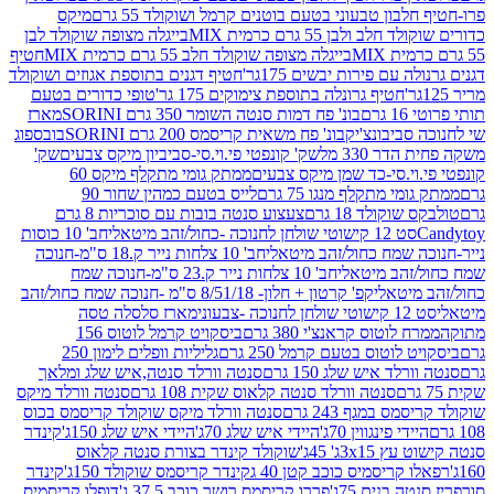
בון טבעוני בטעם בוטנים קרמל ושוקולד 55 גרם
מיקס
 ולבן 55 גרם כרמית MIX
בייגלה מצופה שוקולד לבן
בייגלה מצופה שוקולד חלב 55 גרם כרמית MIX
חטיף
עם פירות יבשים 175גר'
חטיף דגנים בתוספת אגוזים ושוקולד
חטיף גרונלה בתוספת צימוקים 175 גר'
טופי כדורים בטעם
ם
בונ' פח דמות סנטה השומר 350 גרם SORINI
מארז
ביבונצ'יק
בונ' פח משאית קריסמס 200 גרם SORINI
בובספוג
 330 מל
שק' קונפטי פי.וי.סי-סביביון מיקס צבעים
שק'
וי.סי-כד שמן מיקס צבעים
ממתק גומי מתקלף מיקס 60
י מתקלף מנגו 75 גרם
לייס בטעם כמהין שחור 90
קולד 18 גרם
צעצוע סנטה בובות עם סוכריות 8 גרם
1 קישוטי שולחן לחנוכה -כחול/זהב מיטאלי
חב' 10 כוסות
 שמח כחול/זהב מיטאלי
חב' 10 צלחות נייר ק.18 ס"מ-חנוכה
הב מיטאלי
חב' 10 צלחות נייר ק.23 ס"מ-חנוכה שמח
יטאלי
קפ' קרטון + חלון- 8/51/18 ס"מ -חנוכה שמח כחול/זהב
עוני
מארז סלסלה טסה
לוטוס קראנצ'י 380 גרם
ביסקויט קרמל לוטוס 156
לוטוס בטעם קרמל 250 גרם
גליליות וופלים לימון 250
ד איש שלג 150 גרם
סנטה וורלד סנטה,איש שלג ומלאך
סנטה וורלד סנטה קלאוס שקית 108 גרם
סנטה וורלד מיקס
 במגף 243 גרם
סנטה וורלד מיקס שוקולד קריסמס בכוס
י פינגווין 70ג'
היידי איש שלג 70ג'
היידי איש שלג 150ג'
קינדר
3xג' 45ג'
שוקולד קינדר בצורת סנטה קלאוס
קריסמיס כוכב קטן 40 ג
קינדר קריסמס שוקולד 150ג'
קינדר
בנים 75ג'
פררו קריסמס רושר כוכב 37.5 ג'
דופלו קריסמיס