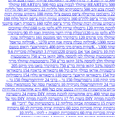
ולד לבבות צבע כסף 500 גרם
HEART שוקולד
50 גרם
סניקרס וופל גליליות 22 גרם
טוויקס וופל גליליות
ו טורטילה צ'יפס בטעם צ'ילי מתוק 100 גרם
קינג עוגיות רכות
ס ללת''ס 160 גרם
קינג עוגיות רכות צ'יפס קרמל מלוח 160
יות רכות שוקולד מריר צ'יפס חלבון 160 גרם
מרק ראמן פיקנטי
 גרם
גולון שרקיז ללא גלוטן טו-גו 160ג'
גולון שוקובום
 120ג'
טבלת פררו רושר מקדמיה ואגוז לוז 90 גרם
קינדר
נדס 120 גרם
קינדר הפי מומנטס 161 גרם
מילקה עוגת
מילקה טבלה צימוק אגוז חדש 270ג' - K
מילקה טראפל
שקית מארס מיני מיקס 400 גרם
קראנצ'י רואופ בטעם
אם אנד אם בוטנים 220ג'
מנורת 3 המשאלות סוכריות 9.6
לד לבן להמסה 28% קקאו בד"צ 750 גרם
מטבעות
 קקאו בד"צ 750 גרם
מטבעות שוקולד מריר
קינדר בואנו מיני מיקס 205
ראו במילוי קרם וניל 66 גרם
אוראו בראוניז 154 גרם
אוראו
אוראו קראנצ'י בייטס 110 גרם
אוראו גולדן 154 גרם
מילקה
מרשמלו 150 גר – ברבי 24 יחידות
מרשמלו 150 גר –
מרשמלו נקניקייה 10 גרם
מארז טסה של בוננזה
מארז טסה
עוגיות מזרחיות בטעם שום בצל 400 גרם אחוה
עוגיות מזרחיות
ערכה להכנת ממתק DIY טיפות 24 גרם
ערכה
 17 גרם
ערכה להכנת ממתק DIY גומי על
ממתק אבקה מדליקה 12 גרם
הנשיקות שלי "דובי" 40
 סוכריות כוכב 60 גרם
תיק יצירה סוכריות לב 60 גרם
תיק
פרח 60 גרם
סוכריות קופצות + לקקן - גלידה 10