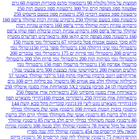
 גולגולת 90 גרם
סאוור מדנס סוכריות חמוצות 60 גרם
 מצופה קרם וניל 300 גרם
עוגת ספוג בטעם תות 250
 בטעם דובדבן 250 גרם
עוגת ספוג בטעם מישמש 250
ג בטעם שוקולד 250 גרם
קינג עוגיות רכות שוקולד צ'יפס 160
יות רכות שוקולד מריר צ'יפס 160 גרם
קינג עוגיות רכות
'יפס 160 גרם
קינג עוגיות רכות שיבולת תפוז שוקו צ'יפס
ה ספוג מצופה קרם קקאו 300 גרם
אורביט רפרשרס מסטיק
עם אבטיח פטל בקבוקון 67 גרם
טרולי גומי פינגווין 150
י שיני דרקולה 150 גרם
טרולי סופר בריין 150ג'
טרולי גומי
טרולי גומי פירות ים 175 גרם
טרולי גומי עכברים 200
י נשיקות תות 200 גרם
טרולי גומי פרות חלב 200 גרם
טרולי
150 גרם
טרולי מרשמלו תפוח 150 גרם
טרולי גומי
200 גרם
קישוטי עוגה בצנצנת 500 גרם צבעוני עגול /
טב ברבקיו טריאקי מתוק 510 מ"ל
בר שוקולד באונטי 57
ולד חלב עם אגוזים 90 גרם
שוק' טב מילקה דיים 100 גרם
יבון צבעוני 5X2 סמ
ארוחת אורז בסגנון איטלקי 250
ז בסגנון מקסיקני 250 גרם
ארוחת אורז אושפלו 250
ז מג'דרה 250 גרם
הריבו אבטיח 160ג'
היידי מוצארט תפוז
וצארט נוגט ליצ'י 119ג'
גונץ סוכריית מקל סבא קשת 144
ת קטנות בשקית 100 גרם
גונץ אנשי שלג משוקולד במילוי
85 גרם
גונץ אנשי שלג משוקולד במילוי קרם חלב ברשת
 סנטה משוקולד במילוי קרם חלב ברשת 85 גרם
גונץ שוקולד
שישיה 78 גרם
גונץ שוקולד חלב סנטה 100 גרם
גונץ עוגיות
גונץ שוקולד לוח שנה מפרץ
גרם
גונץ שוקולד לוח שנה קריסמיס 50 גרם
גונץ מיקס