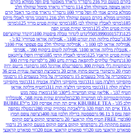
 216 גרם
ד"ר גרארד מאסטר פיס וופל ממולא בקרם
שוקולד חלב 114 גרם
ד"ר גרארד סימול שוקולד חלב
וזי לוז וופל פריך 100 גרם
ד"ר גרארד פתי-בר דאבל קרם
לא בקרם בטעם שוקולד חלב 216 גרם
בונ' מרסי לאבלי מיקס
בליז שוקולד לבן 185ג'
מרסי שקית פטיט מריר 125ג'
מרסי
ב 125ג'
מרסי שקית פטיט קפה
505399010
לינדט לינדור טבלה פיסטוק 100ג'
קינדר שוקוצ'יפס
ילקה תות יוגורט 100ג' - K
מילקה אוראו סנדוויץ' 92 ג' -
בן 100 ג' - K
מילקה שוקולד חלב עם פצפוצי אורז 100ג'
ה אוראו 100ג' K
מילקה לוטוס ביסקוף 90ג' - K
מרסי
אנץ' 125ג'
מרסי לאבליז קרמי 185ג'
פררו דופלו צ'וקנאט
 שלוקים להקפאה בצורת נחש 280 מ"ל
פרוטיז פירות 300
י בשקית 300 גרם
פרינגלס אורגינל 165 גרם
קנדי בייטס ירוק
קנדי בייטס מתוק אדום 20 גרם
ביצת הפתעה ענקית בנים 36
ל מקל בטעמים 15 גרם
סוכריה על מקל בטעמים 15 גרם
גומי
 מנגו 311ג'
גומי מקסיקני דולצ'ה אבטיח 311ג'
גומי מקסיקני
ג'
גומי מקסיקני דולצ'ה תות 311ג'
חטיף מילקה אוראו
ליאון שוקו חמישייה 5*30ג' 150ג'
מארז טסה מגש
יקס לבן חמישייה 230ג'
מלטיזרס שקית פינוק 68ג'- K
טובלרון
BUBBLE TEA אייס תה תות אפרסק 320 מ"ל
BUBBLE
אבקת נסקוויק שוקו 280ג'
נסטלה נסקפה
פסטה ברילה חלבון פנה 400ג'
צ'ופה צופס חמוץ
דפדפי קוקוס צ'יפס קוקוס
2 גרם
דפדפי קוקוס צ'יפס קוקוס בטעם קקאו 25 גרם
ווי
 מנגו 20ג'
ווי סמארט קראנצי אננס 20ג'
ווי סמארט קראנצי