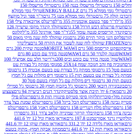
טרולי מרשמלו בננה 150 גרם
טרולי מרשמלו 150
לא 75 גרם ENERGY BALLZ
טרולי גומי ממולא
גרם
טרולי גומי ממולא מנגו 75 גרם
ד"ר פפר וניל מוקצף
 פפר בטעם אוכמניות 355 מ"ל
פרינגלס אדובאדה צילי 158
נגלס דבש חרדל 158 גרם
שוקולד קינדר מקסי שישייה 126
ריסמיס סנטה עומד 55ג'
ד"ר פפר אורגינל 355 מ"ל
קלוגס
 בוקר תירס 250 גרם
גונץ שוקולד לוח שנה מיקי מאוס 50
 את הקרח 50 גרם
צילינדר
50 גרם MORITZ WAWI
סנטה שקית 200 גרם
לנדר 50 גרם WAWI
סנטה בודד עם כובע 80 גרם
 סנטה בודד עם כובע וכיס 200גר'
ריטר חלב עם אמיצ'לי 100
 זהב חנוכה שמח 25X14 סמ
גוסי ממתק ג'ל בצורת עט
ם
גוסי ממתק ג'ל בצורת עט בטעם אבטיח 15 גרם
גוסי
ורת עט בטעם תות 15 גרם
גומי דיפ מקלות עם ג'ל חמוץ
ם
גומי דיפ מקלות עם ג'ל חמוץ בטעם פטל 30
דובאי 200 גרם
גוסי ג'ל בקבוק חמוץ 20 גרם
גוסי ג'ל סמיילי
וצר פלסטיק
קינדר דגנים רביעייה 94 גרם
צעצוע
סוכריות
לקקן סיסי סטיקס פינגווין תות 9 גרם
פרינגלס פילי
רם
פרינגלס הכל בייגל 158 גרם
פרינגלס שמנת בצל צדר
נגלס מלח וינגרייט 158 גרם
פרינגלס ראנץ' 158 גרם
פרינגלס
קיבלר קרקר שמינייה קלאב צ'דר 311 גרם
פררו
אסורטמנט 197.8 גרם
אוראו מארז וניל 12 יח' 441.6
ידה 12 יח' 331.2 גרם
אוראו מארז שוקו 12 יח' 441.6
ת 12 יח' 441.6 גרם
ממתק אבקה חמוץ- מתוק בטעם