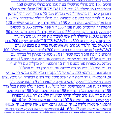
טרולי מרשמלו בננה 150 גרם
טרולי מרשמלו 150
לא 75 גרם ENERGY BALLZ
טרולי גומי ממולא
גרם
טרולי גומי ממולא מנגו 75 גרם
ד"ר פפר וניל מוקצף
 פפר בטעם אוכמניות 355 מ"ל
פרינגלס אדובאדה צילי 158
נגלס דבש חרדל 158 גרם
שוקולד קינדר מקסי שישייה 126
ריסמיס סנטה עומד 55ג'
ד"ר פפר אורגינל 355 מ"ל
קלוגס
 בוקר תירס 250 גרם
גונץ שוקולד לוח שנה מיקי מאוס 50
 את הקרח 50 גרם
צילינדר
50 גרם MORITZ WAWI
סנטה שקית 200 גרם
לנדר 50 גרם WAWI
סנטה בודד עם כובע 80 גרם
 סנטה בודד עם כובע וכיס 200גר'
ריטר חלב עם אמיצ'לי 100
 זהב חנוכה שמח 25X14 סמ
גוסי ממתק ג'ל בצורת עט
ם
גוסי ממתק ג'ל בצורת עט בטעם אבטיח 15 גרם
גוסי
ורת עט בטעם תות 15 גרם
גומי דיפ מקלות עם ג'ל חמוץ
ם
גומי דיפ מקלות עם ג'ל חמוץ בטעם פטל 30
דובאי 200 גרם
גוסי ג'ל בקבוק חמוץ 20 גרם
גוסי ג'ל סמיילי
וצר פלסטיק
קינדר דגנים רביעייה 94 גרם
צעצוע
סוכריות
לקקן סיסי סטיקס פינגווין תות 9 גרם
פרינגלס פילי
רם
פרינגלס הכל בייגל 158 גרם
פרינגלס שמנת בצל צדר
נגלס מלח וינגרייט 158 גרם
פרינגלס ראנץ' 158 גרם
פרינגלס
קיבלר קרקר שמינייה קלאב צ'דר 311 גרם
פררו
אסורטמנט 197.8 גרם
אוראו מארז וניל 12 יח' 441.6
ידה 12 יח' 331.2 גרם
אוראו מארז שוקו 12 יח' 441.6
ת 12 יח' 441.6 גרם
ממתק אבקה חמוץ- מתוק בטעם