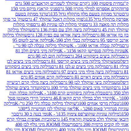
ק 100 ג'
קרם שוקולד לשמרים וקראנצ'ים 500 גרם
רסו למילוי מקרון 500 גרם
פניני קראנץ מיקס מיני 150
תק בטעם מלון מתקלף גדול 135ג'
טרנד ממתק בטעם
גדול 135ג'
פוקי מקלות דאבל שוקולד 47 גרם
שוק' בר פוקי
 33 גרם
פוקי מקלות לבן עוגיות 40 גרם
פוקי מקלות
רם
מילקה ביצה חלב עם כפית 136 גרם
שוקולד מילקה
 גרם
מילקה ביצה אוראו עם כפית 128 גרם
שוקולד מילקה
גרם
מילקה בבלי חלב 90ג'-K
מילקה ארנב לוטוס 95
ה אוראו 100ג' - K
שוקולד מילקה טבלה לבן 90 גר' -
ה סנסיישן קקאו 156ג' - K
מילקה מיני ביצים חלב 81
ים ביסקוויט 264 גרם
מילקה חום לבן 90 גרם
ולד מילקה מיני ביצים קריספי 81 גרם
מילקה מיני ביצים לבן
מילקה מיני ביצים ש.לבן 81 גרם
מילקה מיני ביצים ביסקוויט
 ביצה מילוי מיני ביצים 97 גרם
מילקה מיני ביצים אוראו 81
י ביצים דאיים 81 גרם
מילקה קרם אגוזים 85 גרם
קה ביצי שוקולד לבן 90 גרם
מילקה ביצה מילוי קרם רביעייה
דור מיני ביצים שוקולד מריר 100 גרם
קוטדור ביצים שוקולד
טבלת מילקה ביסקוויט קרם 100ג' - K
מילקה טבלה תות
נדר חלב במילוי קרם קקאו 46.8 גרם
בונ' היידי מאונטן פטל
סי אגוזים 100ג'
שוקולד מילקה טבלה ג'לי 250 גר'-K
מילקה
פאוס 260ג' - K
ליאון שוקולד לבן חמישייה 5*30ג'
וגיות שוקוצי'פס צימוק 135ג' - K
גומי בננה כ 30 גרם
בר
 חלב פיסטוק וקדאיף 145 גרם
קוביות אפיפית במילוי קרם
 כרמית 200 גרם
מרשמלו JOOMI מיני גולף לבן 400
400 גרם
מרשמלו JOOMI מיני גולף