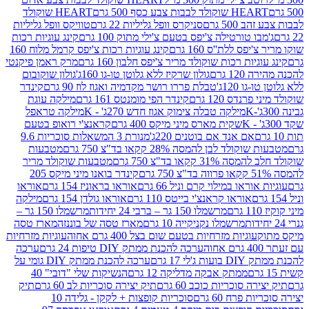
ולד לבבות צבע כסף 500 גרם
HEART שוקולד
50 גרם
סניקרס וופל גליליות 22 גרם
טוויקס וופל גליליות
ו טורטילה צ'יפס בטעם צ'ילי מתוק 100 גרם
קינג עוגיות רכות
ס ללת''ס 160 גרם
קינג עוגיות רכות צ'יפס קרמל מלוח 160
יות רכות שוקולד מריר צ'יפס חלבון 160 גרם
מרק ראמן פיקנטי
 גרם
גולון שרקיז ללא גלוטן טו-גו 160ג'
גולון שוקובום
 120ג'
טבלת פררו רושר מקדמיה ואגוז לוז 90 גרם
קינדר
נדס 120 גרם
קינדר הפי מומנטס 161 גרם
מילקה עוגת
מילקה טבלה צימוק אגוז חדש 270ג' - K
מילקה טראפל
שקית מארס מיני מיקס 400 גרם
קראנצ'י רואופ בטעם
אם אנד אם בוטנים 220ג'
מנורת 3 המשאלות סוכריות 9.6
לד לבן להמסה 28% קקאו בד"צ 750 גרם
מטבעות
 קקאו בד"צ 750 גרם
מטבעות שוקולד מריר
קינדר בואנו מיני מיקס 205
ראו במילוי קרם וניל 66 גרם
אוראו בראוניז 154 גרם
אוראו
אוראו קראנצ'י בייטס 110 גרם
אוראו גולדן 154 גרם
מילקה
מרשמלו 150 גר – ברבי 24 יחידות
מרשמלו 150 גר –
מרשמלו נקניקייה 10 גרם
מארז טסה של בוננזה
מארז טסה
עוגיות מזרחיות בטעם שום בצל 400 גרם אחוה
עוגיות מזרחיות
ערכה להכנת ממתק DIY טיפות 24 גרם
ערכה
 17 גרם
ערכה להכנת ממתק DIY גומי על
ממתק אבקה מדליקה 12 גרם
הנשיקות שלי "דובי" 40
 סוכריות כוכב 60 גרם
תיק יצירה סוכריות לב 60 גרם
תיק
פרח 60 גרם
סוכריות קופצות + לקקן - גלידה 10