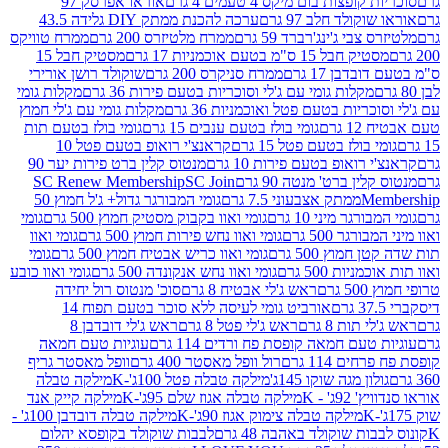
פצות בום מיקס 4 טעמים 4 גרם
אוראו אפרסק 97
ולד חלב 97 גרם
ערכה להכנת ממתק DIY גלידה 43.5
בי ג'ינג'רברד 59 גרם
ממרח מלטיזרס 200 גרם
ממרח טוויקס
בל 15 ס"מ בטעם אוכמניות 17 גרם
מסטיק חבל 15
בן 17 גרם
ממרח סניקרס 200 גרם
שוקולד רושן אורירי
מקלות גומי עם ג'לי וסוכריות בטעם פירות 36 גרם
מקלות גומי
ריות בטעם פטל ואוכמניות 36 גרם
מקלות גומי עם ג'לי חמוץ
רם
גומי בולז בטעם ענבים 15 גרם
גומי בולז בטעם תות
בולז בטעם פטל 15 גרם
קראנצ'י רואופ בטעם פטל 10
רואופ בטעם פירות 10 גרם
מנטוס קלין ברט פירות יער 90
ין ברט' מנטה 90 גרם
SC Join
SC Renew Membership
M
ממתק אצבעוני 7.5 גרם
גומי המבורגר גדול+ ג'ל חמוץ 50
גר מיני 10 גרם
גומי ואוו בקבוק מסטיק חמוץ 500 גרם
גומי
גר 500 גרם
גומי ואוו נחש פירות חמוץ 500 גרם
גומי ואוו
מוץ 500 גרם
גומי ואוו כריש אבטיח חמוץ 500 גרם
גומי
ות 500 גרם
גומי ואוו נחש אנקונדה 500 גרם
גומי ואוו כובע
רם
ראש ג'לי אבטיח 8 גרם
סוכ' מנטוס רול יחידה
אורביט גומי לעיסה ללא סוכר בטעם תפוח 14
תות 8 גרם
ראש ג'לי פטל 8 גרם
ראש ג'לי דובדבן 8
עם חמאה קופסת פח ורדים 114 גרם
עוגיות טעם חמאה
 114 גרם
רול וופל מאסטר 400 גרם
וופל מאסטר גריף
ון מגה שוקו 145ג'
מילקה טבלה פטל 100ג'-K
מילקה טבלה
ג' - K
מילקה טבלה אגוז שלם 95ג'-K
מילקה קייק אנד
מילקה טבלה צימוק אגוז 90ג'-K
מילקה טבלה דובדבן 100ג' -
ת שוקולד באהבה 48 גרם
לבבות שוקולד בקופסא יהלום