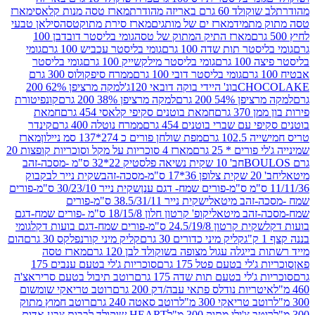
ד 60 גרם באריזה מהודרת
מארז טסה מנות קלאסי
מארז
מתמיד
מארז ים של מותגים
מארז סירת מתוקטסה
סילאן טבעי
מארז התיק המתוק של טסה
גומי בליסטר דובדבן 100
טר תות שדה 100 גרם
גומי בליסטר עכביש 100 גרם
גומי
 גרם
גומי בליסטר מילקשייק 100 גרם
גומי בליסטר
גומי בליסטר דובי 100 גרם
ממרח סיפקולוס 300 גרם
CHO
בונ' היידי בוקה דובאי 120ג'
למקה מרציפן 62% 200
54% 200 גרם
למקה מרציפן 38% 200 גרם
קונפיטורת
3 גרם
חמאת בוטנים סקיפי קלאסי 454 גרם
חמאת
עם שברי בוטנים 454 גרם
ממרח נוטלה 400 גרם
קינדר
10 גרם
מפת שולחן פורים כ 274*137 סמ ניילון
מארז
רים * 25 גרם
מארז 4 סוכריות על מקל וסוכריות קופצות 20
חב' 10 שקית נשיאה פלסטיק 22*32 ס"מ -מסכה-זהב
כה-זהב
שקית נייר לבקבוק
שקית נייר 30/23/10 ס"מ-פורים
-זהב מיטאלי
שקית נייר 38.5/31/11 ס"מ-פורים
זהב מיטאלי
קופ' קרטון חלון 18/15/8 ס"מ -פורים שמח-דגם
קית קרטון 24.5/19/8 ס"מ-פורים שמח-דגם בועות דקל
גומי
קליק מיני כדורים 30 גרם
קליק מיני קורנפלקס 30 גרם
הום
ייגלה עגול מצופה בשוקולד לבן 120 גרם
מארז טסה
'לי בטעם פטל 175 גרם
סוכריות ג'לי בטעם ענבים 175
ג'לי בטעם תות שדה 175 גרם
רוטב תיבול בטעם סריראצ'ה
ריות נודלס פתאי עבה/דק 200 גרם
רוטב טריאקי שומשום
ב טריאקי 300 מ"ל
רוטב סאטה 240 גרם
רוטב חמוץ מתוק
ב צ'ילי מתוק 300 מ"ל
HEART שוקולד לבבות צבע אדום