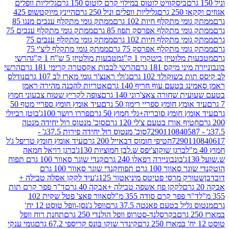
ביסקוויט לוטוס במילוי קרם לוטוס 150 גרם
גליליות וופלים
 גרם
גליליות וופלים וניל 250 גרם
היינץ מיוקטשופ 425
י מתקלף חיות 102 גרם
ממתק גומי מתקלף ענבים מנגו 85
י מתקלף אפרסק תפוז 85 גרם
ממתק גומי מתקלף ענבים 75
י מתקלף חיות 102 גרם
ממתק גומי מתקלף ענבים 75
י מתקלף אפרסק 75 גרם
ממתק גומי מתקלף ליצ'י 75
לוטיזן ביטקוין 1 ק"ג
מטבעות מולטיזן 5 ש"ח 1 ק"ג
הרשי
 מיקס 181 גרם
הרשי לבבות אקסטרה קרימי 181 גרם
הרשי
שוקולד 102 גרם
ג'ולי ראנצ'ר גומי מארז לב 107 גרם
נודלס
בטעם עוף חריף 140 גרם
אטריות להכנה מהירה ראמן
שחורה צאצ'רוני 140 גרם
צופה לקריץ שטוח צבעוני חמוץ
מץ חומץ ספריי רימון 50 גרם
עיד אומץ חומץ ספריי מטף 50
 חומץ סוכריה+גלי חמוץ 50 גרם
פררו רושר 100ג'
בוטן רביולי
ף אורז בטעם צ'לי 120 גרם
סוכ' מנטוס רול יחידה מנטה
סוכ' מנטוס רול יחידה פירות 37.5ג' -
72901
חטיפי חומוס דבאייל 200 גרם
עיד אומץ חומץ טריפל ג'ל
ברגן שוקוצ'יפס ש.לבן חמוציות 130ג'
ברגן רויאל חמאה
בונבוניירה רפאלו 240 גרם
קנדי שוגר סאוור 100 גרם תפוח
וור 100 גרם תפוח
קנדי שוגר סאוור 100 גרם
 מרסי פטיטס מיניאטור 125ג'
עיד לקקן אסלה טבילה +
לקקן פח אשפה טבילה +אבקה 40 גרם
ד"ר פפר קרם תות
 פפר קרם סודה 355 מ"ל
סאוור פאצ' פטל שקית 102
יל בטעם פאנטה 37.5 גרם
וופל ג'נסן-וופל טוסט 12 יח'
בקרסלנד-סטרופ וופל הולנדי 250 גרם
תחנת רוח וופל
קינדר שוקו בונס קריספי 67.2 גרם
גומי ענקי