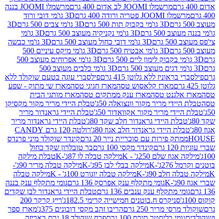
מרשמלו JOOMI לב אדום 400 גרם
מרשמלו JOOMI בננה
JOOM פטריה ורודה 400 גרם
3D גו'מי דובי ורוד
3D גו'מי בקבוק תות 500 גרם
3D גו'מי צבים 500 גרם
3D
 500 גרם
3D גו'מי נקניקיה מעוצב 500 גרם
3D גו'מי
גרם
3D גו'מי דובי כחול מעוצב 500 גרם
3D גו'מי כבשה
3D גו'מי אבטיח 500 גרם
3D גו'מי מיקס עיניים 500
3D גו'מי אפרוחים מעוצב 500
3D גו'מי כלבים מעוצב 500
ראוניז ללא גלוטן 415 גרם
פילסברי עוגה בטעם שוקולד ללא
מארז קלאסוש טסה
מארז חגיגי טסה
מארז שי מתוק - שפע
אלגנט טסה
מארז ענק ממתקים טסה
מארז מותגי הבית
ידי מריר מקור וונצואלה 50ג'
טבלת היידי מריר מקור מקסיקו
ידי מריר מקור אקוואדור 50ג'
טבלת היידי גראנדור מריר
לת היידי גראנדור חלב שקד 80ג'
טבלת היידי גראנדור מריר
ת היידי גראנדור חלב אגוז 80ג'
רולטה 120 גרם CANDY
תק פירות עם סוכריית נייר 20 גרם
קינדר שוקולד מיני פרנדס
רם
קינדר מקסי 100 גרם
בר טובלרון שקד כחול
וז שלם 250ג' - K
מילקה טבלה לו 87ג'-K
טבלת מילקה
2ג'-K
מילקה בבלי לבן 95ג'-K
מילקה טבלה מריר 90ג'-
חלב 90ג'-K
מילקה טבלה יוגורט 100ג' - K
מילקה טבלה
גומי מתקלף ענק אפרסק 136 גרם
גומי מתקלף ענק בננה
י מתקלף ענק ענבים 136 גרם
טבלת היידי גראנדור לבן שקדים
סניקרס ח.בוטנים חמישייה קרימי 182.5ג'
ריץ קרקר 200
סי מריר 250 גרם
הריבו זהב מקסי דובונים 375ג'
מארז ספר
ומי בליסטר תירס 100 גרם
פרח שוקולד 18 גרם באריזה