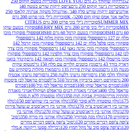
2 גרם I LOVE YOU
סוכריות בטעם קוקוס 250
ינגר קוקוס 250 גרם
צ'יפס ירקות שורש בטטה 40ג
רקות שורש סלק 40ג' -אורגני
הל משקה אנרגיה קלאסי 250
 שוקו חום 200ג'- K
סוכריות ג'ילי בוני פרוט 200 גרם
SUM
סוכריות ג'ילי בוני פרוט 200 גרם CITRUS
ילי בוני פרוט 200 גרם BERRY MIX
פופקורן בטעם שוקו
פופקורן בטעם קרמל 60 גרם OISHI
פופפולי פופקורן מוכן
פופפולי פופקורן מוכן מתוק מלוח 142 גרם
פופפולי
פלפל מלח ים 142 גרם
פופפולי פופקורן מוכן קרמל 142
ופקורן מוכן גבינה נאצו 142 גרם
פופפולי פופקורן מוכן צדר
פופפולי פופקורן מוכן צדר חלפיניו 142 גרם
פופפולי פופקורן
גרם
פופפולי פופקורן מוכן חמאה 142 גרם
קינדר בואנו
ם
גונץ בוטנים קלויים עם מלח 150 גר'
מנטוס שקית
מנטוס שקית פירות 135 גרם
מארז מקלות ביסקוויט עם
גרם
זריפה גרעיני דלעת 250 גרם
זריפה גרעיני אבטיח
ט רוטב ברביקיו אורגינל 510 מ"ל
פבורס טראפל לבן פיסטוק
טראפל שוקו 100ג'
פבורס טראפל לבן וניל 100ג'
פבורס
ג'
אנרג'י מאגדת דגנים טראפלס ושוקולד
אנרג'י מאגדת
ר
נסקוויק אבקת תות 350ג'
גולון טוסטדה ללא ת.סוכר
וסטדה ללא סוכר 350ג'
גולון אורגני ביו שוקוצ'יפס 150ג'
גולון
אג'סטיב צ'יה 270ג'
גולון אורגני ביו דיאג'סטיב ש.שועל פירות
אורגני ביו דיאג'סטיב ש.שועל שוקו 270ג'
גולון אורגני ביו
גולון מגה סנדוויץ' 250ג'
גולון אורגני ביו מריה 350ג'
סוכ'
ברים מוזרים 120ג'
סוכ' צ'ופה צ'ופס דברים מוזרים
צופס סוכ על מקל חמוץ 120ג'
ברילה פסטו ריקוטה א.מלך