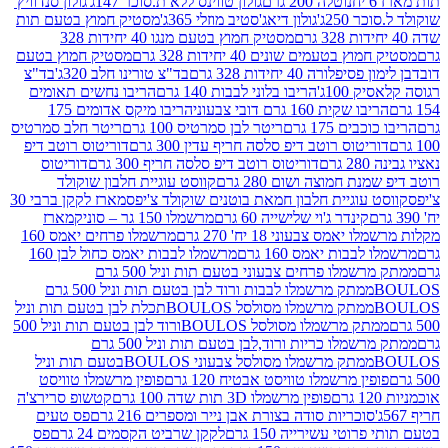
נוטלה 200 גרם
גולון טווינס ללא ת.סוכר 147ג'
גולון סנדוויץ'
250ג'
גולון דיאג'סטיב מוזלי 365ג'
מסטיק חמוץ בטעם תות
מסטיק חמוץ בטעם מנגו 40 יחידות 328
 בטעמים שונים 40 יחידות 328 גרם
מסטיק חמוץ בטעם
רה 40 יחידות 328 גרם
בד"צ טורינו חלב 320ג'
בד"צ
100ג'
הריבו בלוני לבבות 140 גרם
הריבו נחשים תאומים
שקית 160 גרם דובי צבעוני
הריבו מיקס אדומים 175
ים 175 גרם
ריטר לבן סמרטיס 100 גרם
ריטר חלב סמרטיס
יטוס רוטב דיפ סלסה חריף עדין 300 גרם
דוריטוס רוטב דיפ
ם
דוריטוס רוטב דיפ סלסה חריף 300 גרם
דוריטוס
ת חמוצה ושום 280 גרם
קווסט עוגיית חלבון שוקולד
 עוגיית חלבון חמאת בוטנים שוקולד צ'יפס
מארז לקקן ברבי 30
קינדר ג'וי שלישייה 60 גרם
מרשמלו 150 גר – סוניק
מארז
מס צבעוני 18 יח' 270 גרם
מרשמלו פרחים יאמס 160
בבות יאמס 160 גרם
מרשמלו לבבות יאמס כחול לבן 160
ממתק מרשמלו פרחים צבעוני בטעם תות וניל 500 גרם
ממתק מרשמלו לבבות ורוד לבן בטעם תות וניל 500 גרם
ממתק מרשמלו מסולסל BOULOSתכלת לבן בטעם תות וניל
ממתק מרשמלו מסולסל BOULOSורוד לבן בטעם תות וניל 500
ממתק מרשמלו כריות ורוד,לבן בטעם תות וניל 500 גרם
ממתק מרשמלו מסולסל צבעוני BOULOSבטעם תות וניל
ין מרשמלו טוויסט אבטיח 120 גרם
פופין מרשמלו טוויסט
פופין מרשמלו 3D תות שדה 100 גרם
קטשופ סרירצ'ה
סוכריות סודה בצורת אבן נייר ומספרים 216 גרם
פס טעים
טי עשירייה 150 גרם
לקקן שרביט הקסמים 24 גרם
פס