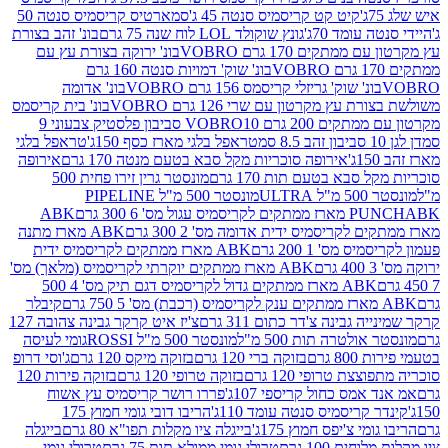
קיט קט קריסמיס סנטה 45 ג'
סמארטיס קריסמיס סנטה 50
עומד 70ג'
גונץ שוקולד LOL לוח שנה 75 גרם
בונ' זהב בצורת
תקים 170 גרם VOBRO
בונ' ירוקה בצורת עץ עם
בונ' שוק' דמויות סנטה 160 גרם
נ' שוק' גריזלי קריסמס 156 גרם VOBRO
בונ' אדומה
עץ מקרטון עם שרי 126 גרם VOBRO
בונ' בית קריסמס
 200 גרם VOBRO
10 סביבון פלסטיק צבעוני 9
טראפל בלגי מארז כסף 150ג'
טראפל בלגי
אירופה סוכריות מקל סבא בטעם מנטה 170 גרם
אירופה
סבא בטעם תות 170 גרם
מונסטר גרין זירו פחית 500
ULT
מונסטר 500 מ"ל PIPELINE
ABK
PU
לקריסמיס ידית אדומה מס' 2 300 גרם
ABK מארז מתנה
מס' 1 200 גרם
ABK מארז ממתקים לקריסמיס ידית
ABK מארז ממתקים יוקרתי לקריסמיס (מלאך) מס'
ABK מארז ממתקים גדול לקריסמיס דגם תיק מס' 4 500
קיבלר
גבינה צ'דר כתום 311 גרם
צ'יז איט קרקר גבינה צהובה 127
ולטרה תות 500 מ"ל
מונסטר 500 מ"ל ROSSI
גומי לעיסה
 גרם
בזוקה ברי 120 גרם
בזוקה מיקס 120 גרם
ג'וסי דרופ
ת טרופי 120 גרם
בזוקה טרופי 120 גרם
בזוקה פירות 120
מס כחול קריספי 107ג'
פררו רושר קריסמיס עץ אשוח
קריסמיס סנטה עומד 110ג'
הריבו דובי גומי חמוץ 175
י צ'יפס חמוץ 175ג'
בייגלה ציו מקלות תפו"א 80 גרם
בייגלה
ים 100 גרם
טרולי גומי ממולא תות 75 גרם
טרולי גומי