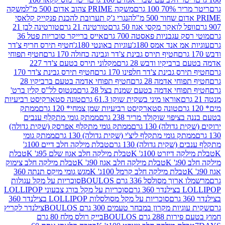
 100 גרם
משקה PRIME צהוב אדום 500 מ"ל
משקה
הנגרי ג'ק תערובת להכנת פנקייק קלאסי
ל לואקר מקסי אגוז 50 גרם
טורטינה 21 גרם
טורטינה לבן 21
 עגבניות פאסטה 700 גרם
אייס ברייקר סוכריות פטל 36
מ אנד אמס 180ג'
עוגיות באונטי 180ג'
חטיף תירס חריף צ'דר
חטיף תירס גבינת צ'דר וגבינה כחולה 170 גרם
חטיף תפוחי
ביקיו ודבש 28 גרם
מקלוני תירס בטעם צ'דר 227
 גבינת צ'דר חלפינו 170 גרם
חטיף תירס גבינת צ'דר 170
חי אדמה 28 גרם
חטיף תפוחי אדמה בטעם ברביקיו 28
וחי אדמה בטעם שמנת בצל 28 גרם
מנטוס לל"ס קלין ברט'
אוראו מיני בשקית שוקו 61.3 גרם
טונה סטארקיסט רביעיות
טונה סטארקיסט רביעיות שמן צמחי* 120 גרם
ממתק
יפוי שוקולד מריר 238 גרם
ממתק גומי מתקלף ענבים
דולה) 130 גרם
ממתק גומי מתקלף אפרסק (שקית גדולה)
ק גומי מתקלף ליצ'י (שקית גדולה) 130 גרם
ממתק גומי
(שקית גדולה) 130 גרם
טבלת מילקה חלב דיים 100ג'
דיזרט 100ג' K
טבלת מילקה חלב אגוז שלם 95ג' K
טבלת
K
טבלת מילקה חלב אגוז 90ג' K
טבלת מילקה חלב צימוק
טבלת מילקה חלב קרמל 100ג' K
מגש גומי מיקס תנתה 360
 מסולסל 336 גרם BOULOS
סוכריות על מקל עגולות
 גרם
סוכריות על מקל בורג צבעוני LOLLIPOP
סוכריות על מקל מסולסלות LOLLIPOP בצילנדר 360
ות מקרון במבחר טעמים 300 גרם BOULOS
צילנדר לקריץ
28 גרם BOULOS
בייק רולס מלח 80 גרם