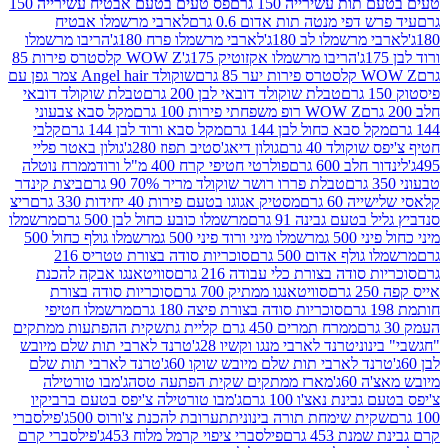
ת עשירייה 150 גרם
פס טעים בטעם אבטיח עשירייה 150
דפי מנטה תות אדום 0.6 גרם
לארבי מרשמלו אבטיח
מרשמלו לב 180ג'
לארבי מרשמלו פרח 180ג'
הריבו מרשמלו
הריבו מרשמלו אקזוטיק 175ג'
WOW Z קלסטרס פירות 85
 85 גרם
שוקולד Angel hair צמר גפן עם
טבלת שוקולד דובאי לבן 200 גרם
טבלת שוקולד דובאי
WOW Z רופ משפחתי פירות 100 גרם
מקל סבא צבעוני
 סבא כחול לבן 144 גרם
מקל סבא ורוד לבן 144 גרם
קלבי
ולד 40 גרם
גולון דיאג'סטיב תפוז 280ג'
גולון באטר פליי
ב 600 גרם
פולרטי חטיפי קרח 400 מ"ל ורוד
ממרח נוטלה
טבלת פררו רושר שוקולד מריר 70% 90 גרם
ביצת קינדר
60 גרם
מסטיק אגוגו בטעם פירות 40 יחידות 330 גרם
ריצ
טעם גבינה 91 גרם
מרשמלו כובע כחול לבן 500 גרם
מרשמלו
50 ג
מרשמלו מיני ורוד פיני 500 ג
מרשמלו גולף כחול 500
לף אדום 500 גרם
סוכריות סודה בצורת טטריס 216
סודה בצורת כלי עבודה 216 גרם
סוויטאנגו אבקה להכנת
סוויטאנגו ממתיק 700 גרם
סוכריות סודה בצורת
סוכריות סודה בצורת פיצה 180 גרם
מרשמלו חטיפי
ממרח תמרים 450 גרם קליית גת
שקית ההפתעות ממתקים
וני
טרנד לארבי מנגו וקשיו 28ג'
טרנד לארבי תות שלם מיובש
ד לארבי תות שלם מיובש שוקו 60ג'
טרנד לארבי תות שלם
6ג'
מארז ממתקים שקית הפתעה טסה
ג'מבו טורטילה
נת נאצ'ו 100 גרם
ג'מבו טורטילה צ'יפס בטעם ברביקיו
ית שימחת תורה בינונית
תערובת להכנת צ'ורוס 500ג'
פילסברי
 453 גרם
פילסברי ציפוי קרמל מלוח 453ג'
פילסברי קרם