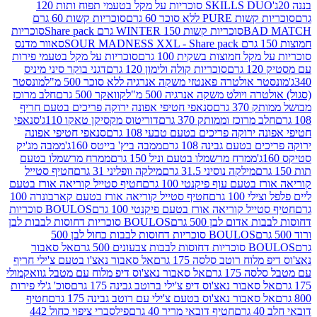
SKILLS DUO סוכריות על מקל בטעמי תפוח ותות 120
P ללא סוכר 60 גרם
סוכריות קשות 60 גרם
BAD
סוכריות קשות WINTER 150 גרם Share pack
סוכריות
סאוור מדנס
קל חמוצות בשקית 100 גרם
סוכריות על מקל בטעמי פירות
סוכריות קולה ולימון 120 גרם
דגני בוקר סיני מיניס
 אולטרה פאנטזי משקה אנרגיה ללא סוכר 500 מ"ל
מונסטר
ה ויולט משקה אנרגיה 500 מ"ל
קוואקר 500 גרם
חלב מרוכז
3 גרם
סנאפי חטיפי אפונה ירוקה פריכים בטעם חריף
 מרוכז וממותק 370 גרם
דוריטוס מקסיקן טאקו 110ג'
סנאפי
ירוקה פריכים בטעם טבעי 108 גרם
סנאפי חטיפי אפונה
בטעם גבינה 108 גרם
ממבה ביץ' בייטס 160ג'
ממבה מג'יק
ממרח מרשמלו בטעם וניל 150 גרם
ממרח מרשמלו בטעם
מילקה נוסיני 31.5 גרם
מילקה וופליני 31 גרם
חטיף סטייל
בטעם עוף פיקנטי 100 גרם
חטיף סטייל קוריאה אורז בטעם
100 גרם
חטיף סטייל קוריאה אורז בטעם קארבונרה 100
יל קוריאה אורז בטעם פיקנטי 100 גרם
BOULOS סוכריות
אדום לבן 500 גרם
BOULOS סוכריות דחוסות לבבות לבן
BOULOS סוכריות דחוסות לבבות כחול לבן 500
 צבעונים 500 גרם
אל סאבור
וח רוטב סלסה 175 גרם
אל סאבור נאצ'ו בטעם צ'ילי חריף
175 גרם
אל סאבור נאצ'וס דיפ מלוח עם מטבל גוואקמולי
סאבור נאצ'וס דיפ צ'ילי ברוטב גבינה 175 גרם
סוכ' ג'לי פירות
סאבור נאצ'וס בטעם צ'ילי עם רוטב גבינה 175 גרם
חטיף
חטיף דובאי מריר 40 גרם
פילסברי ציפוי כחול 442