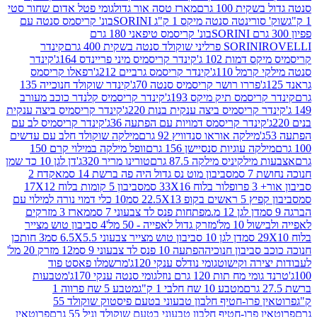
ת 100 גרם
מארז טסה אור גדול
גומי פטל אדום שחור סטי
רינטה סנטה מיקס 1 ק"ג SORINI
בונ' קריסמס סנטה עם
בונ' קריסמס טיפאני 180 גרם
גרם
SORINI
קינדר
דמות 102 ג'
קינדר קריסמיס מיני פריינדס 164ג'
קינדר
מל 110ג'
קינדר קריסמס גרביים 212ג'
רפאלו קריסמס
פררו רושר קריסמיס סנטה 70ג'
קינדר שוקולד חנוכייה 135
יסמס תיק מיקס 193ג'
קינדר קריסמיס קלנדר כוכב מעורב
 קריסמיס ביצה ענקית בנות 220ג'
קינדר קריסמיס ביצה ענקית
ינדר קריסמס דמויות עם הפתעה 36ג'
קינדר קריסמיס לב עם
מילקה אוראו סנדוויץ 92 גרם
מילקה שוקולד חלב עם עדשים
קה עוגיות סנסיישן 156 גרם
וופל מילקה במילוי קרם 150
לקיניס מילקה 87.5 גרם
טורינו מריר 320ג'
דן לגן 10 כד שמן
 סמ
סביבון מוט נס גדול היה פה ברשת 14 סמ
אקדח 2
33 סמ
סביבון 5 קומות בלוח 17X12
ופ 22.5X13 סמ
10 כלי דמוי נורה למילוי עם
דן לגן 12 מ.מפתחות פנס לד צבעוני 7 סמ
מארז 3 מזרקים
10 מל'
מזרק גדול לאפייה - 50 מל'
4 סביבון טוש מצייר
דן לגן 10 סביבון טוש מצייר צבעוני 6.5X5.5 סמ
3 חותכן
סביבון חנוכיה
הפתעה 10 פנס לד צבעוני 9 סמ
12 מזרק 20 מל'
ירה וקישוט
גומי נודלס ענקי 120ג'
מרשמלו פאסט פוד
 מח תות 120 גרם נוזל
גומי סנטה ענקי 170ג'
מטבעות
מטבע 10 שח חלבי 1 ק"ג
מטבע 5 שח פרווה 1
פרוטאין פרו-חטיף חלבון טבעוני בטעם פיסטוק שוקולד 55
פרו-חטיף חלבון טבעוני בטעם שוקולד וניל 55 גרם
פרוטאין