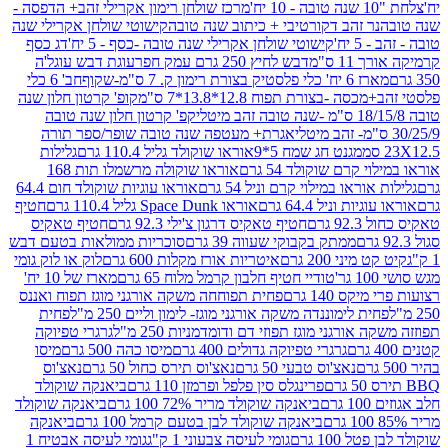
מרכז שולחן רימון אקרילי זהב+ הדפסה -
ר זהב דקורטיבי + כיתוב שנה טובה
קישוטי שולחן אקרילי שנה
יח'
קישוטי שולחן אקרילי שנה טובה -כסף - 5 יח'
דג כסף
 ס"מ
דבש לחיץ 250 גרם עמק חפר
עוגת דבש עוגל'ה
טיק בצורת רימון ק. 7 ס"מ-שקוף
חב' 6 כלי
 -בצורת תפוח 12.8*13.8*7 ס"מ
קופ' קרטון חלון שנה
קפ' קרטון חלון שנה טובה
אגרת+ מעטפה שנה טובה שופר/ספר תורה
מגנט חג שמח 5*9
אוראו שוקולד גליל 110.4 גרם
גלילות
קרם שוקולד 54 גרם
אוראו שוקולה מרשמלו תות 168
ראו במילוי קרם וניל 54 גרם
אוראו עוגיות שוקולד חום 64.4
ת וניל 64.4 גרם
אוראו Space Dunk גליל 110.4 גרם
חטיף
גרם
חטיף טאקיס דרגון צ'ילי 92.3 גרם
חטיף טאקיס
ממתק בקבוקי שעווה 39 גרם
סוכריות ממולאות בטעם דבש
יני 200 גרם
איטריות אורז מקלות 600 גרם
לוק או לוק גומי
טודיי חטיף חלבון קרמל מלוח 65 גרם
מארז של 10 יח'
ס 140 גרם
פחית תפוחחה משקה אורגני מוגז תפוח ואננס
ת לימוננדה משקה אורגני מוגז- לימון וליים 250 מ"ל
פחית
אורגני מוגז תפוזי דם ודומדמניות 250 מ"ל
גרגרי טפיוקה
גרגרי טפיוקה גדולים 400 גרם
מיסו כהה 500 גרם
מיסו
נאצ'וס טבעי 50 גרם
נאצ'וס תירס כחול 50 גרם
נאצ'וס
פרינגלס סין פלפל ופרמזן 110 גרם
ביאנקה שוקולד
ם
ביאנקה שוקולד מריר 72% 100 גרם
ביאנקה שוקולד
ביאנקה שוקולד לבן בטעם קרמל 100 גרם
ביאנקה
100 גרם
גומי לעיסה צבעוני 1 ק"ג
גומי לעיסה אבטיח 1