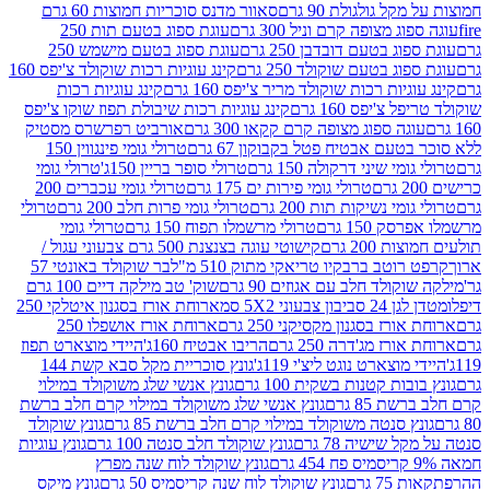
 גולגולת 90 גרם
סאוור מדנס סוכריות חמוצות 60 גרם
 מצופה קרם וניל 300 גרם
עוגת ספוג בטעם תות 250
 בטעם דובדבן 250 גרם
עוגת ספוג בטעם מישמש 250
ג בטעם שוקולד 250 גרם
קינג עוגיות רכות שוקולד צ'יפס 160
יות רכות שוקולד מריר צ'יפס 160 גרם
קינג עוגיות רכות
'יפס 160 גרם
קינג עוגיות רכות שיבולת תפוז שוקו צ'יפס
ה ספוג מצופה קרם קקאו 300 גרם
אורביט רפרשרס מסטיק
עם אבטיח פטל בקבוקון 67 גרם
טרולי גומי פינגווין 150
י שיני דרקולה 150 גרם
טרולי סופר בריין 150ג'
טרולי גומי
טרולי גומי פירות ים 175 גרם
טרולי גומי עכברים 200
י נשיקות תות 200 גרם
טרולי גומי פרות חלב 200 גרם
טרולי
150 גרם
טרולי מרשמלו תפוח 150 גרם
טרולי גומי
200 גרם
קישוטי עוגה בצנצנת 500 גרם צבעוני עגול /
טב ברבקיו טריאקי מתוק 510 מ"ל
בר שוקולד באונטי 57
ולד חלב עם אגוזים 90 גרם
שוק' טב מילקה דיים 100 גרם
יבון צבעוני 5X2 סמ
ארוחת אורז בסגנון איטלקי 250
ז בסגנון מקסיקני 250 גרם
ארוחת אורז אושפלו 250
ז מג'דרה 250 גרם
הריבו אבטיח 160ג'
היידי מוצארט תפוז
וצארט נוגט ליצ'י 119ג'
גונץ סוכריית מקל סבא קשת 144
ת קטנות בשקית 100 גרם
גונץ אנשי שלג משוקולד במילוי
85 גרם
גונץ אנשי שלג משוקולד במילוי קרם חלב ברשת
 סנטה משוקולד במילוי קרם חלב ברשת 85 גרם
גונץ שוקולד
שישיה 78 גרם
גונץ שוקולד חלב סנטה 100 גרם
גונץ עוגיות
גונץ שוקולד לוח שנה מפרץ
גרם
גונץ שוקולד לוח שנה קריסמיס 50 גרם
גונץ מיקס