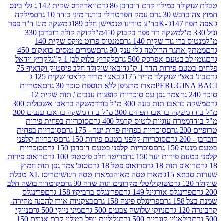
במילוי קרם דובדבן 86 גרם
ווארהדס שקית 142 ג גלי בינס
בש 30 גרם עמק חפר
טרולי בורגר מיני בודד 10 גרם
מילקה
K
בד"צ טורינו טנטיישן חלב 189ג'
משקה מוגז ד"ר פפר
משקה דר פפר בקבוק 450מ"ל
קוקה קולה דובדבן 330
 גוד שקית 140 גרם
מנטוס פרוט מיקס שקית 140
ר הרולטה ג'לי ענק 90 גרם
שמרים נמסים בואקום 450
בטעם אפרסק 500 גרם
לקריץ בלוק לבן 1 ק"ג
לקריץ וידאל
ירות הדר 1 ק"ג
דובאי שוקולד חלב פיסטוק וקדאיף 75
י שוקולד מריר 175ג'
באצ'י מריר קלאסי שקית 125 ג'
PERUGI
מארז מרציפן ללא תוספת סוכר 30 גרם
אטריות
צמר גפן עם סוכריות קופצות ענבים / תות שקית 12
 תות בננה 300 מ"ל בודד
משקה בראבו אשכולית 300
ה בראבו תפוזים 300 מ"ל בודד
משקה בראבו ענבים 300
רח עוגיות לוטוס קרמל 400 גרם
סוכריות בפחית פירות
סוכריות בפחית פרות יער - 175 גרם
סוכריות בפחית
סוכריות קלפני בטעם פירות 150 גרם
סוכריות קלפני
גרם
סוכריות קלפני בטעם דובדבן 150 גרם
סוכריות
רות יער 150 גרם
ריטר חלב פיסטוק 100 גרם
רואופ פירות
תות 18 גרם
רואופ פטל 18 גרם
סוכ' צמר גפן תות חמוץ
1ג'
מארז טסה מאוהב
מארז טסה ריגושים
ריסז XL טבלת
שוקוליטלי מקרונים תות שדה 90 גרם
קוטדור בושה חלב
גלס אורגינל 149 גרם
פרינגלס ברביקיו 158 גרם
פרינגלס
פרינגלס פיצה 158 גרם
בצקניות אורז להכנה מהירה-
ניוקי שלושה צבעים 500 גרם
מיני ניוקי 500 גרם
ניוקי
ג'יו קונכיות 500 גרם
גליליות וופל במילוי קרם אגוזים 150