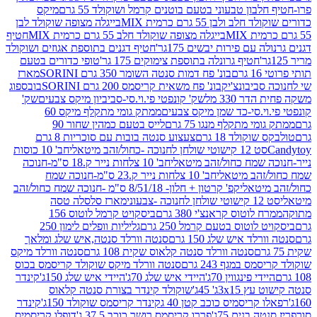
בון טבעוני בטעם בוטנים קרמל ושוקולד 55 גרם
מיקס
 ולבן 55 גרם כרמית MIX
בייגלה מצופה שוקולד לבן
בייגלה מצופה שוקולד חלב 55 גרם כרמית MIX
חטיף
עם פירות יבשים 175גר'
חטיף דגנים בתוספת אגוזים ושוקולד
חטיף גרונלה בתוספת צימוקים 175 גר'
טופי כדורים בטעם
ם
בונ' פח דמות סנטה השומר 350 גרם SORINI
מארז
ביבונצ'יק
בונ' פח משאית קריסמס 200 גרם SORINI
בובספוג
 330 מל
שק' קונפטי פי.וי.סי-סביביון מיקס צבעים
שק'
וי.סי-כד שמן מיקס צבעים
ממתק גומי מתקלף מיקס 60
י מתקלף מנגו 75 גרם
לייס בטעם כמהין שחור 90
קולד 18 גרם
צעצוע סנטה בובות עם סוכריות 8 גרם
1 קישוטי שולחן לחנוכה -כחול/זהב מיטאלי
חב' 10 כוסות
 שמח כחול/זהב מיטאלי
חב' 10 צלחות נייר ק.18 ס"מ-חנוכה
הב מיטאלי
חב' 10 צלחות נייר ק.23 ס"מ-חנוכה שמח
יטאלי
קפ' קרטון + חלון- 8/51/18 ס"מ -חנוכה שמח כחול/זהב
עוני
מארז סלסלה טסה
לוטוס קראנצ'י 380 גרם
ביסקויט קרמל לוטוס 156
לוטוס בטעם קרמל 250 גרם
גליליות וופלים לימון 250
ד איש שלג 150 גרם
סנטה וורלד סנטה,איש שלג ומלאך
סנטה וורלד סנטה קלאוס שקית 108 גרם
סנטה וורלד מיקס
 במגף 243 גרם
סנטה וורלד מיקס שוקולד קריסמס בכוס
י פינגווין 70ג'
היידי איש שלג 70ג'
היידי איש שלג 150ג'
קינדר
3xג' 45ג'
שוקולד קינדר בצורת סנטה קלאוס
קריסמיס כוכב קטן 40 ג
קינדר קריסמס שוקולד 150ג'
קינדר
בנים 75ג'
פררו קריסמס רושר כוכב 37.5 ג'
דופלו קריסמיס