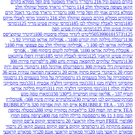
 216 גרם
ד"ר גרארד מאסטר פיס וופל ממולא בקרם
שוקולד חלב 114 גרם
ד"ר גרארד סימול שוקולד חלב
וזי לוז וופל פריך 100 גרם
ד"ר גרארד פתי-בר דאבל קרם
לא בקרם בטעם שוקולד חלב 216 גרם
בונ' מרסי לאבלי מיקס
בליז שוקולד לבן 185ג'
מרסי שקית פטיט מריר 125ג'
מרסי
ב 125ג'
מרסי שקית פטיט קפה
505399010
לינדט לינדור טבלה פיסטוק 100ג'
קינדר שוקוצ'יפס
ילקה תות יוגורט 100ג' - K
מילקה אוראו סנדוויץ' 92 ג' -
בן 100 ג' - K
מילקה שוקולד חלב עם פצפוצי אורז 100ג'
ה אוראו 100ג' K
מילקה לוטוס ביסקוף 90ג' - K
מרסי
אנץ' 125ג'
מרסי לאבליז קרמי 185ג'
פררו דופלו צ'וקנאט
 שלוקים להקפאה בצורת נחש 280 מ"ל
פרוטיז פירות 300
י בשקית 300 גרם
פרינגלס אורגינל 165 גרם
קנדי בייטס ירוק
קנדי בייטס מתוק אדום 20 גרם
ביצת הפתעה ענקית בנים 36
ל מקל בטעמים 15 גרם
סוכריה על מקל בטעמים 15 גרם
גומי
 מנגו 311ג'
גומי מקסיקני דולצ'ה אבטיח 311ג'
גומי מקסיקני
ג'
גומי מקסיקני דולצ'ה תות 311ג'
חטיף מילקה אוראו
ליאון שוקו חמישייה 5*30ג' 150ג'
מארז טסה מגש
יקס לבן חמישייה 230ג'
מלטיזרס שקית פינוק 68ג'- K
טובלרון
BUBBLE TEA אייס תה תות אפרסק 320 מ"ל
BUBBLE
אבקת נסקוויק שוקו 280ג'
נסטלה נסקפה
פסטה ברילה חלבון פנה 400ג'
צ'ופה צופס חמוץ
דפדפי קוקוס צ'יפס קוקוס
2 גרם
דפדפי קוקוס צ'יפס קוקוס בטעם קקאו 25 גרם
ווי
 מנגו 20ג'
ווי סמארט קראנצי אננס 20ג'
ווי סמארט קראנצי