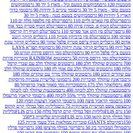
מבוקשים בטעם וניל - מארז 5 יח' 30 גרם
מבוקשים
5 יח' 30 גרם
גומי עיניים 5 יחידות 90 גרם
גומי כדור
מבוקשים בטעם בננה - מארז 5 יח' 30
ין טארט וליים 110 גרם
פרינגלס סין מלפפון מלח ים 110
חטיף פ. כמהין פירה 80 גרם
פרינגלס חטיף סטייק כבד אווז
לס סין הוט אנד ספייסי 110 גרם
פרינגלס חטיף רוז קריספי
פרינגלס סין ברביקיו סטייק 110 גרם
לייס קרקר רוטב
לייס חטיף צ'יפס סטייק פלפל שחור 90 גרם
לייס קרקר עוגת
לייס קרקר עוגת ירקות 90 גרם
חטיף תפו"א LAYS
פל חריף 90 גרם
סקיטלס גומי דרופס פירות יוגורט 50
ומי דרופס פירות 50 גרם
מנטוס RAINBOW סוכריות פירות
יס שוקולד חלב 180 גרם
טוניס שוקולד חלב עם שברי קרמל
טוניס שוקולד חלב עם אגוזי לוז 180 גרם
טוניס שוקולד חלב
 180 גרם
טוניס שוקולד מריר עם שקדים ומלח 180
וקולד וסוכריות 200 גרם
מוטי שלישיית עגבניות מרוסקות
ר חלב 175 גרם
סוכריות גומי סאוור פאץ' טרופיקל 80
וקולד חלב לובקה 400 גרם
מטבעות שוקולד לבן לובקה
ות שוקולד מריר 55% לובקה 400 גרם
גומי קראנץ' מרשמלו
י קראנץ' פיצה 100 גרם
גומי קראנץ' רצועות חמוץ 120
ס חמישיית משרוקית 75 גרם
גליליות וופל במילוי קרם קוקוס
גליליות וופל במילוי קרם קרמל מלוח 150 גרם FLIS
גליליות
קקאו 150 גרם FLIS
סניקרס שלישייה 3*50ג'
סקיטלס GIANTS סוכריות ממולאות בג'ל טעמי פירות 125
ורגר ביג 50 גרם
ריטר במילוי מרציפן 100 גרם
ריטר פרלין
ר חלב עם שברי אגוזים 100 גרם
ריטר מוס קקאו 100