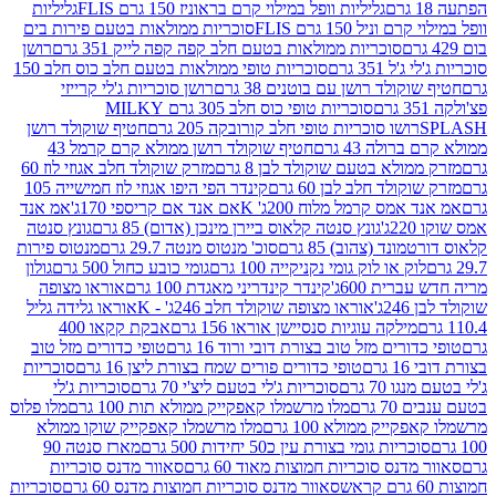
גליליות וופל במילוי קרם בראוניז 150 גרם FLIS
גליליות
יל 150 גרם FLIS
סוכריות ממולאות בטעם פירות בים
סוכריות ממולאות בטעם חלב קפה קפה לייק 351 גרם
רושן
351 גרם
סוכריות טופי ממולאות בטעם חלב כוס חלב 150
ולד רושן עם בוטנים 38 גרם
רושן סוכריות ג'לי קרייזי
סוכריות טופי כוס חלב 305 גרם MILKY
ושו סוכריות טופי חלב קורובקה 205 גרם
חטיף שוקולד רושן
לה 43 גרם
חטיף שוקולד רושן ממולא קרם קרמל 43
ולא בטעם שוקולד לבן 8 גרם
מזרק שוקולד חלב אגוזי לוז 60
לד חלב לבן 60 גרם
קינדר הפי היפו אגוזי לוז חמישייה 105
מס קרמל מלוח 200ג' K
אם אנד אם קריספי 170ג'
אמ אנד
גונץ סנטה קלאוס ביירן מינכן (אדום) 85 גרם
גונץ סנטה
ד (צהוב) 85 גרם
סוכ' מנטוס מנטה 29.7 גרם
מנטוס פירות
ק או לוק גומי נקניקייה 100 גרם
גומי כובע כחול 500 גרם
גולון
ית 600ג'
קינדר קינדריני מאגדת 100 גרם
אוראו מצופה
'
אוראו מצופה שוקולד חלב 246ג' - K
אוראו גלידה גליל
ילקה עוגיות סנסיישן אוראו 156 גרם
אבקת קקאו 400
רים מזל טוב בצורת דובי ורוד 16 גרם
טופי כדורים מזל טוב
ם
טופי כדורים פורים שמח בצורת ליצן 16 גרם
סוכריות
70 גרם
סוכריות ג'לי בטעם ליצ'י 70 גרם
סוכריות ג'לי
גרם
מלו מרשמלו קאפקייק ממולא תות 100 גרם
מלו פלוס
יק ממולא 100 גרם
מלו מרשמלו קאפקייק שוקו ממולא
יות גומי בצורת עין כ50 יחידות 500 גרם
מארז סנטה 90
נס סוכריות חמוצות מאוד 60 גרם
סאוור מדנס סוכריות
סאוור מדנס סוכריות חמוצות מדנס 60 גרם
סוכריות