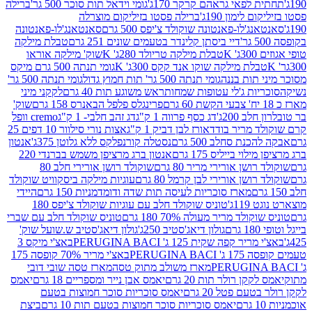
לפאי גראהם קרקר 170ג'
גומי וידאל תות סוכר 500 גר'
ברילה
לימון 190ג'
ברילה פסטו בזיליקום מוצרלה
ג'לו-פאנטונה שוקולד צ'יפס 500 גרם
סאנטאנג'לו-פאנטונה
דיי ביסתן קלינדר בטעמים שונים 251 גרם
טבלת מילקה
K
טבלת מילקה טריולד 280ג' K
שוק' מילקה אוראו
לת מילקה שוקו אנד קקס 300ג' K
גומי תנתה 500 גרם מיקס
 תות בננה
גומי תנתה 500 גר' תות חמוץ גדול
גומי תנתה 500 גר'
יות ג'לי עטופות שמחות
ראש משוגע תות 40 גרם
לקקני מיני
פרינגלס פלפל הבאנרס 158 גרם
שוק'
 200ג'
דג כסף פרווה 1 ק"ג
דג זהב חלבי- 1 ק"ג
cremo וופל
 מריר בודד
אורז לבן דביק 1 ק"ג
אצות נורי סילוור 10 דפים 25
נת סחלב 500 גרם
נסטלה קורנפלקס ללא גלוטן 375ג'
אנטון
וי בייליס 175 גרם
אנטון ברג מרציפן משמש בברנדי 220
שן אורירי מריר 80 גרם
שוקולד רושן אורירי חלב 80
ושן אורירי לבן קרמל 80 גרם
עוגיות מילקה ביסקוויט שוקולד
מארז סוכריות לעיסה תות שדה ודומדמניות 150 גרם
היידי
1ג'
טוניס שוקולד חלב עם עוגיות שוקולד צ'יפס 180
לד מריר מעולה 70% 180 גרם
טוניס שוקולד חלב עם שברי
גולון דיאג'סטיב 250ג'
גולון דיאג'סטיב ש.שועל שוק'
 קפה שקית 125 ג' PERUGINA BACI
באצ'י מיקס 3
PERUGINA
באצ'י מריר 70% קופסה 175
מארז משולב מתוק טסה
מארז טסה שובי דובי
קן רולר תות 20 גרם
יאמס אבן נייר ומספריים 18 גרם
יאמס
עם פטל 20 גרם
יאמס סוכריות סוכר חמוצות בטעם
יאמס סוכריות סוכר חמוצות בטעם תות 10 גרם
ביצת