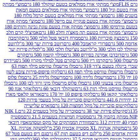
וצ'י ממתקי אורז ממולאים בטעם שוקולד 180 גרם
מוצ'י ממתק
180 גרם
מוצ'י ממתקי אורז ממולאים בטעם חמאת
מוצ'י ממתקי אורז ממולאים בטעם קרמל מלוח 180
תק אורז בטעם פנקייק עם מייפל 180 גרם
מוצ'י ממתק אורז
18 גרם
מוצ'י ממתק אורז בטעם עוגת גבינה ותותים 180
תק אורז בטעם תה מאצ'ה וחלב 180 גרם
אמיצ'לי קרם חלב
סוכריות 100 גרם
ממרח דובאי פטל חלבי 500 גרם
קרמבה
פרורי קראמבל 400 גרם
רוטב פירות יער 300 מ"ל
רוטב
 300 מ"ל
רוטב נוצ'יטלו חלבי 300 מ"ל
מלית פירות יער
דבן אמרנה בסירופ 300 גרם
מילוי קינמון 500 גרם
קרם
קרמו ריו 500 גרם
קרם פטל למילוי מקרון 500 ג'
סניידרס
טעם צ'דר 319 גרם
מלו מרשמלו טוויסט מילוי תפוח 63
לו טוויסט מילוי תפוז 63 גרם
לקקן פיןפופ-פירות צובע לשון
מרשמלו גלידה 100 גרם
מרשמלו גלידה 25 גרם
מלו פלוס
עוני 100 גרם
מלו פלוס מרשמלו מיני ורוד לבן 100 גרם
מלו
 מילוי תות 63 גרם
שוקולד דובאי 60 גרם
לואקר אגוז 90
ו 90 גרם
לקקן פיןפופ 10 יח' 170 גרם
אוראו קלאסי מארז
לוקיטוס סוכריות על מקל בטעמי פירות 120
סוכריות על מקל חמוצות 120 גרם
מארס שלישייה
פירות יער 38 גרם
סוכריה על מקל בטעמים 22 גרם
NIK L
מסטיק חמישיות בטעמים 21.5 גרם
מסטיק
מזוודת הממתקים של מקס וטסה
מאפין דובאי
יה XL מסטיק אבטיח 250 מ"ל
משקה אנרגיה XL
2 מ"ל
גם דיפ בטעם תות 67 גרם
גם דיפ בטעם פטל 67
ס ריינבואו פירות 37.5 גרם
טובלרון חלב 360ג'
לקריץ ונקו