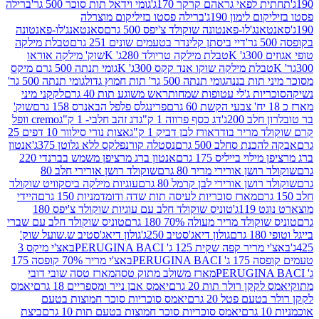
לפאי גראהם קרקר 170ג'
גומי וידאל תות סוכר 500 גר'
ברילה
לימון 190ג'
ברילה פסטו בזיליקום מוצרלה
ג'לו-פאנטונה שוקולד צ'יפס 500 גרם
סאנטאנג'לו-פאנטונה
דיי ביסתן קלינדר בטעמים שונים 251 גרם
טבלת מילקה
K
טבלת מילקה טריולד 280ג' K
שוק' מילקה אוראו
לת מילקה שוקו אנד קקס 300ג' K
גומי תנתה 500 גרם מיקס
 תות בננה
גומי תנתה 500 גר' תות חמוץ גדול
גומי תנתה 500 גר'
יות ג'לי עטופות שמחות
ראש משוגע תות 40 גרם
לקקני מיני
פרינגלס פלפל הבאנרס 158 גרם
שוק'
 200ג'
דג כסף פרווה 1 ק"ג
דג זהב חלבי- 1 ק"ג
cremo וופל
 מריר בודד
אורז לבן דביק 1 ק"ג
אצות נורי סילוור 10 דפים 25
נת סחלב 500 גרם
נסטלה קורנפלקס ללא גלוטן 375ג'
אנטון
וי בייליס 175 גרם
אנטון ברג מרציפן משמש בברנדי 220
שן אורירי מריר 80 גרם
שוקולד רושן אורירי חלב 80
ושן אורירי לבן קרמל 80 גרם
עוגיות מילקה ביסקוויט שוקולד
מארז סוכריות לעיסה תות שדה ודומדמניות 150 גרם
היידי
1ג'
טוניס שוקולד חלב עם עוגיות שוקולד צ'יפס 180
לד מריר מעולה 70% 180 גרם
טוניס שוקולד חלב עם שברי
גולון דיאג'סטיב 250ג'
גולון דיאג'סטיב ש.שועל שוק'
 קפה שקית 125 ג' PERUGINA BACI
באצ'י מיקס 3
PERUGINA
באצ'י מריר 70% קופסה 175
מארז משולב מתוק טסה
מארז טסה שובי דובי
קן רולר תות 20 גרם
יאמס אבן נייר ומספריים 18 גרם
יאמס
עם פטל 20 גרם
יאמס סוכריות סוכר חמוצות בטעם
יאמס סוכריות סוכר חמוצות בטעם תות 10 גרם
ביצת