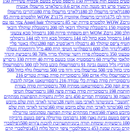
ת עשירייה 150 גרם
פס טעים בטעם אבטיח עשירייה 150
דפי מנטה תות אדום 0.6 גרם
לארבי מרשמלו אבטיח
מרשמלו לב 180ג'
לארבי מרשמלו פרח 180ג'
הריבו מרשמלו
הריבו מרשמלו אקזוטיק 175ג'
WOW Z קלסטרס פירות 85
 85 גרם
שוקולד Angel hair צמר גפן עם
טבלת שוקולד דובאי לבן 200 גרם
טבלת שוקולד דובאי
WOW Z רופ משפחתי פירות 100 גרם
מקל סבא צבעוני
 סבא כחול לבן 144 גרם
מקל סבא ורוד לבן 144 גרם
קלבי
ולד 40 גרם
גולון דיאג'סטיב תפוז 280ג'
גולון באטר פליי
ב 600 גרם
פולרטי חטיפי קרח 400 מ"ל ורוד
ממרח נוטלה
טבלת פררו רושר שוקולד מריר 70% 90 גרם
ביצת קינדר
60 גרם
מסטיק אגוגו בטעם פירות 40 יחידות 330 גרם
ריצ
טעם גבינה 91 גרם
מרשמלו כובע כחול לבן 500 גרם
מרשמלו
50 ג
מרשמלו מיני ורוד פיני 500 ג
מרשמלו גולף כחול 500
לף אדום 500 גרם
סוכריות סודה בצורת טטריס 216
סודה בצורת כלי עבודה 216 גרם
סוויטאנגו אבקה להכנת
סוויטאנגו ממתיק 700 גרם
סוכריות סודה בצורת
סוכריות סודה בצורת פיצה 180 גרם
מרשמלו חטיפי
ממרח תמרים 450 גרם קליית גת
שקית ההפתעות ממתקים
וני
טרנד לארבי מנגו וקשיו 28ג'
טרנד לארבי תות שלם מיובש
ד לארבי תות שלם מיובש שוקו 60ג'
טרנד לארבי תות שלם
6ג'
מארז ממתקים שקית הפתעה טסה
ג'מבו טורטילה
נת נאצ'ו 100 גרם
ג'מבו טורטילה צ'יפס בטעם ברביקיו
ית שימחת תורה בינונית
תערובת להכנת צ'ורוס 500ג'
פילסברי
 453 גרם
פילסברי ציפוי קרמל מלוח 453ג'
פילסברי קרם