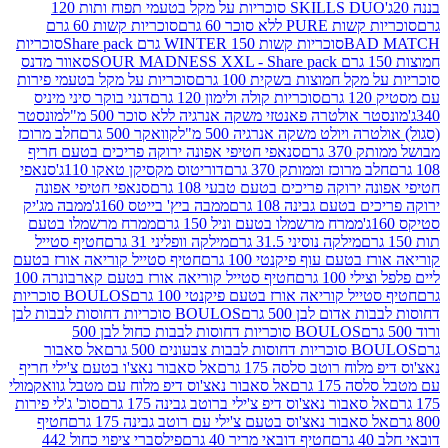
SKILLS DUO סוכריות על מקל בטעמי תפוח ותות 120
P ללא סוכר 60 גרם
סוכריות קשות 60 גרם
BAD
סוכריות קשות WINTER 150 גרם Share pack
סוכריות
סאוור מדנס
קל חמוצות בשקית 100 גרם
סוכריות על מקל בטעמי פירות
סוכריות קולה ולימון 120 גרם
דגני בוקר סיני מיניס
 אולטרה פאנטזי משקה אנרגיה ללא סוכר 500 מ"ל
מונסטר
ה ויולט משקה אנרגיה 500 מ"ל
קוואקר 500 גרם
חלב מרוכז
3 גרם
סנאפי חטיפי אפונה ירוקה פריכים בטעם חריף
 מרוכז וממותק 370 גרם
דוריטוס מקסיקן טאקו 110ג'
סנאפי
ירוקה פריכים בטעם טבעי 108 גרם
סנאפי חטיפי אפונה
בטעם גבינה 108 גרם
ממבה ביץ' בייטס 160ג'
ממבה מג'יק
ממרח מרשמלו בטעם וניל 150 גרם
ממרח מרשמלו בטעם
מילקה נוסיני 31.5 גרם
מילקה וופליני 31 גרם
חטיף סטייל
בטעם עוף פיקנטי 100 גרם
חטיף סטייל קוריאה אורז בטעם
100 גרם
חטיף סטייל קוריאה אורז בטעם קארבונרה 100
יל קוריאה אורז בטעם פיקנטי 100 גרם
BOULOS סוכריות
אדום לבן 500 גרם
BOULOS סוכריות דחוסות לבבות לבן
BOULOS סוכריות דחוסות לבבות כחול לבן 500
 צבעונים 500 גרם
אל סאבור
וח רוטב סלסה 175 גרם
אל סאבור נאצ'ו בטעם צ'ילי חריף
175 גרם
אל סאבור נאצ'וס דיפ מלוח עם מטבל גוואקמולי
סאבור נאצ'וס דיפ צ'ילי ברוטב גבינה 175 גרם
סוכ' ג'לי פירות
סאבור נאצ'וס בטעם צ'ילי עם רוטב גבינה 175 גרם
חטיף
חטיף דובאי מריר 40 גרם
פילסברי ציפוי כחול 442