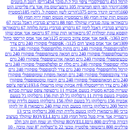
פילסברי ציפוי וניל ל.ת.סוכר 454ג'
ריסז רוטב ח.בוטנים
פי היפו חמישייה 105 גרם
צ'יטוס מק אנד צ'יז פליימינג הוט
ינדר מיקס 375ג'
הריבו לשון תוססת ל. ג'לטין 185ג'
מסטיק
ה חמוץ 60 גרם
מסטיק מנטוס תפוח ירוק חמוץ 60
גה סנדביץ שוקולד תפוז 88 גרם
ריצ סנדביץ דאבל גבינה 67
ץ דאבל לימון 67 גרם
ריצ סנדביץ גבינה מלוחה 67 גרם
אוראו
מולדת 97 גרם
אוראו תות שדה 97 גרם
אמ אנד אמס שוקו
אמ אנד אמס צהוב בוטנים 125ג'
אמ אנד אמס קריספי כחול
אמס פאוצ' חום 125ג'- K
פופפולי פופקורן 240 גרם צדר
פופקורן 240 גרם מתוק מלוח
פופפולי פופקורן 240 גרם
י פופקורן 240 גרם חמאה סינמה
פופפולי פופקורן 240 גרם
רן 240 גרם חמאה אורגני
פופפולי פופקורן 240 גרם
פופקורן 240 גרם מלח ים ופלפל
פופפולי פופקורן 240 גרם
פופפולי פופקורן 240 גרם צדר לבן
פופפולי פופקורן 240 גרם
פולי פופקורן 240 גרם חמאה מופחת שומן
פופפולי פופקורן
פופפולי פופקורן 240 גרם קינמון טוסט
פופפולי פופקורן
נסטלה 8יח אבקת שוקו מרשמלו 193.6ג'
צ'ופה צ'ופס
 מסטיק בטעם אבטיח 11 גרם
צופה צופס שערות סבתא
ירות 11 גרם
לקקן ג'ל לב תות 156 גרם
לקקן ג'ל בטעם
לקקן ג'ל בטעם קולה 156 גרם
לקקן בטעם גלידת שוקו
לקקן ברווזון בטעם תות שדה 240 גרם
מארז 8 יח' לקקן
מארז לקקן בטעם גלידת תות 200 גרם
לקקן ברבי 13
 אייק פטל כחול חמוץ 120 גרם
ROVELLI שוקולד בעיצוב
80 גרם
ROVELLI שוקולד חג שמח חום זהב חלב
שופר פלסטיק טבעי 22 ס"מ
צלחת "8 שנה טובה - 10