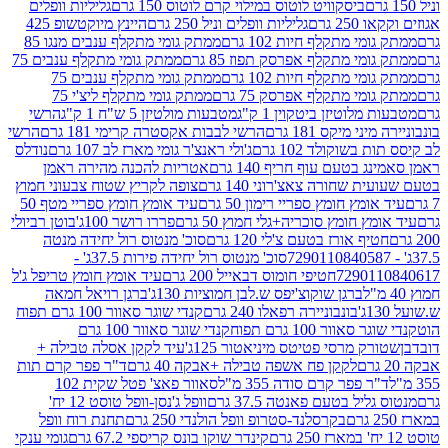
ביסקוויט לוטוס במילוי קרם לוטוס 150 גרם
גליליות וופלים
 גרם
גליליות וופלים וניל 250 גרם
היינץ מיוקטשופ 425
י מתקלף חיות 102 גרם
ממתק גומי מתקלף ענבים מנגו 85
י מתקלף אפרסק תפוז 85 גרם
ממתק גומי מתקלף ענבים 75
י מתקלף חיות 102 גרם
ממתק גומי מתקלף ענבים 75
י מתקלף אפרסק 75 גרם
ממתק גומי מתקלף ליצ'י 75
לוטיזן ביטקוין 1 ק"ג
מטבעות מולטיזן 5 ש"ח 1 ק"ג
הרשי
 מיקס 181 גרם
הרשי לבבות אקסטרה קרימי 181 גרם
הרשי
שוקולד 102 גרם
ג'ולי ראנצ'ר גומי מארז לב 107 גרם
נודלס
בטעם עוף חריף 140 גרם
אטריות להכנה מהירה ראמן
שחורה צאצ'רוני 140 גרם
צופה לקריץ שטוח צבעוני חמוץ
מץ חומץ ספריי רימון 50 גרם
עיד אומץ חומץ ספריי מטף 50
 חומץ סוכריה+גלי חמוץ 50 גרם
פררו רושר 100ג'
בוטן רביולי
ף אורז בטעם צ'לי 120 גרם
סוכ' מנטוס רול יחידה מנטה
סוכ' מנטוס רול יחידה פירות 37.5ג' -
72901
חטיפי חומוס דבאייל 200 גרם
עיד אומץ חומץ טריפל ג'ל
ברגן שוקוצ'יפס ש.לבן חמוציות 130ג'
ברגן רויאל חמאה
בונבוניירה רפאלו 240 גרם
קנדי שוגר סאוור 100 גרם תפוח
וור 100 גרם תפוח
קנדי שוגר סאוור 100 גרם
 מרסי פטיטס מיניאטור 125ג'
עיד לקקן אסלה טבילה +
לקקן פח אשפה טבילה +אבקה 40 גרם
ד"ר פפר קרם תות
 פפר קרם סודה 355 מ"ל
סאוור פאצ' פטל שקית 102
יל בטעם פאנטה 37.5 גרם
וופל ג'נסן-וופל טוסט 12 יח'
בקרסלנד-סטרופ וופל הולנדי 250 גרם
תחנת רוח וופל
קינדר שוקו בונס קריספי 67.2 גרם
גומי ענקי