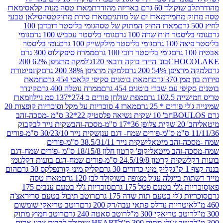
ד 60 גרם באריזה מהודרת
מארז טסה מנות קלאסי
מארז
מתמיד
מארז ים של מותגים
מארז סירת מתוקטסה
סילאן טבעי
מארז התיק המתוק של טסה
גומי בליסטר דובדבן 100
טר תות שדה 100 גרם
גומי בליסטר עכביש 100 גרם
גומי
 גרם
גומי בליסטר מילקשייק 100 גרם
גומי בליסטר
גומי בליסטר דובי 100 גרם
ממרח סיפקולוס 300 גרם
CHO
בונ' היידי בוקה דובאי 120ג'
למקה מרציפן 62% 200
54% 200 גרם
למקה מרציפן 38% 200 גרם
קונפיטורת
3 גרם
חמאת בוטנים סקיפי קלאסי 454 גרם
חמאת
עם שברי בוטנים 454 גרם
ממרח נוטלה 400 גרם
קינדר
10 גרם
מפת שולחן פורים כ 274*137 סמ ניילון
מארז
רים * 25 גרם
מארז 4 סוכריות על מקל וסוכריות קופצות 20
חב' 10 שקית נשיאה פלסטיק 22*32 ס"מ -מסכה-זהב
כה-זהב
שקית נייר לבקבוק
שקית נייר 30/23/10 ס"מ-פורים
-זהב מיטאלי
שקית נייר 38.5/31/11 ס"מ-פורים
זהב מיטאלי
קופ' קרטון חלון 18/15/8 ס"מ -פורים שמח-דגם
קית קרטון 24.5/19/8 ס"מ-פורים שמח-דגם בועות דקל
גומי
קליק מיני כדורים 30 גרם
קליק מיני קורנפלקס 30 גרם
הום
ייגלה עגול מצופה בשוקולד לבן 120 גרם
מארז טסה
'לי בטעם פטל 175 גרם
סוכריות ג'לי בטעם ענבים 175
ג'לי בטעם תות שדה 175 גרם
רוטב תיבול בטעם סריראצ'ה
ריות נודלס פתאי עבה/דק 200 גרם
רוטב טריאקי שומשום
ב טריאקי 300 מ"ל
רוטב סאטה 240 גרם
רוטב חמוץ מתוק
ב צ'ילי מתוק 300 מ"ל
HEART שוקולד לבבות צבע אדום