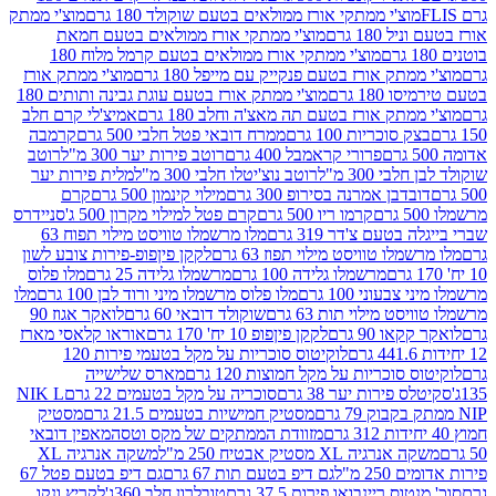
וצ'י ממתקי אורז ממולאים בטעם שוקולד 180 גרם
מוצ'י ממתק
180 גרם
מוצ'י ממתקי אורז ממולאים בטעם חמאת
מוצ'י ממתקי אורז ממולאים בטעם קרמל מלוח 180
תק אורז בטעם פנקייק עם מייפל 180 גרם
מוצ'י ממתק אורז
18 גרם
מוצ'י ממתק אורז בטעם עוגת גבינה ותותים 180
תק אורז בטעם תה מאצ'ה וחלב 180 גרם
אמיצ'לי קרם חלב
סוכריות 100 גרם
ממרח דובאי פטל חלבי 500 גרם
קרמבה
פרורי קראמבל 400 גרם
רוטב פירות יער 300 מ"ל
רוטב
 300 מ"ל
רוטב נוצ'יטלו חלבי 300 מ"ל
מלית פירות יער
דבן אמרנה בסירופ 300 גרם
מילוי קינמון 500 גרם
קרם
קרמו ריו 500 גרם
קרם פטל למילוי מקרון 500 ג'
סניידרס
טעם צ'דר 319 גרם
מלו מרשמלו טוויסט מילוי תפוח 63
לו טוויסט מילוי תפוז 63 גרם
לקקן פיןפופ-פירות צובע לשון
מרשמלו גלידה 100 גרם
מרשמלו גלידה 25 גרם
מלו פלוס
עוני 100 גרם
מלו פלוס מרשמלו מיני ורוד לבן 100 גרם
מלו
 מילוי תות 63 גרם
שוקולד דובאי 60 גרם
לואקר אגוז 90
ו 90 גרם
לקקן פיןפופ 10 יח' 170 גרם
אוראו קלאסי מארז
לוקיטוס סוכריות על מקל בטעמי פירות 120
סוכריות על מקל חמוצות 120 גרם
מארס שלישייה
פירות יער 38 גרם
סוכריה על מקל בטעמים 22 גרם
NIK L
מסטיק חמישיות בטעמים 21.5 גרם
מסטיק
מזוודת הממתקים של מקס וטסה
מאפין דובאי
יה XL מסטיק אבטיח 250 מ"ל
משקה אנרגיה XL
2 מ"ל
גם דיפ בטעם תות 67 גרם
גם דיפ בטעם פטל 67
ס ריינבואו פירות 37.5 גרם
טובלרון חלב 360ג'
לקריץ ונקו