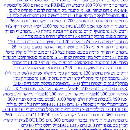
 100 גרם
משקה PRIME צהוב אדום 500 מ"ל
משקה
הנגרי ג'ק תערובת להכנת פנקייק קלאסי
ל לואקר מקסי אגוז 50 גרם
טורטינה 21 גרם
טורטינה לבן 21
 עגבניות פאסטה 700 גרם
אייס ברייקר סוכריות פטל 36
מ אנד אמס 180ג'
עוגיות באונטי 180ג'
חטיף תירס חריף צ'דר
חטיף תירס גבינת צ'דר וגבינה כחולה 170 גרם
חטיף תפוחי
ביקיו ודבש 28 גרם
מקלוני תירס בטעם צ'דר 227
 גבינת צ'דר חלפינו 170 גרם
חטיף תירס גבינת צ'דר 170
חי אדמה 28 גרם
חטיף תפוחי אדמה בטעם ברביקיו 28
וחי אדמה בטעם שמנת בצל 28 גרם
מנטוס לל"ס קלין ברט'
אוראו מיני בשקית שוקו 61.3 גרם
טונה סטארקיסט רביעיות
טונה סטארקיסט רביעיות שמן צמחי* 120 גרם
ממתק
יפוי שוקולד מריר 238 גרם
ממתק גומי מתקלף ענבים
דולה) 130 גרם
ממתק גומי מתקלף אפרסק (שקית גדולה)
ק גומי מתקלף ליצ'י (שקית גדולה) 130 גרם
ממתק גומי
(שקית גדולה) 130 גרם
טבלת מילקה חלב דיים 100ג'
דיזרט 100ג' K
טבלת מילקה חלב אגוז שלם 95ג' K
טבלת
K
טבלת מילקה חלב אגוז 90ג' K
טבלת מילקה חלב צימוק
טבלת מילקה חלב קרמל 100ג' K
מגש גומי מיקס תנתה 360
 מסולסל 336 גרם BOULOS
סוכריות על מקל עגולות
 גרם
סוכריות על מקל בורג צבעוני LOLLIPOP
סוכריות על מקל מסולסלות LOLLIPOP בצילנדר 360
ות מקרון במבחר טעמים 300 גרם BOULOS
צילנדר לקריץ
28 גרם BOULOS
בייק רולס מלח 80 גרם