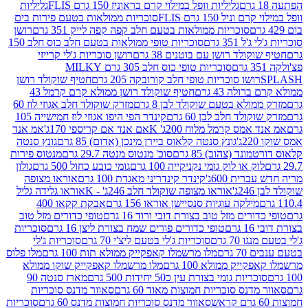
גליליות וופל במילוי קרם בראוניז 150 גרם FLIS
גליליות
יל 150 גרם FLIS
סוכריות ממולאות בטעם פירות בים
סוכריות ממולאות בטעם חלב קפה קפה לייק 351 גרם
רושן
351 גרם
סוכריות טופי ממולאות בטעם חלב כוס חלב 150
ולד רושן עם בוטנים 38 גרם
רושן סוכריות ג'לי קרייזי
סוכריות טופי כוס חלב 305 גרם MILKY
ושו סוכריות טופי חלב קורובקה 205 גרם
חטיף שוקולד רושן
לה 43 גרם
חטיף שוקולד רושן ממולא קרם קרמל 43
ולא בטעם שוקולד לבן 8 גרם
מזרק שוקולד חלב אגוזי לוז 60
לד חלב לבן 60 גרם
קינדר הפי היפו אגוזי לוז חמישייה 105
מס קרמל מלוח 200ג' K
אם אנד אם קריספי 170ג'
אמ אנד
גונץ סנטה קלאוס ביירן מינכן (אדום) 85 גרם
גונץ סנטה
ד (צהוב) 85 גרם
סוכ' מנטוס מנטה 29.7 גרם
מנטוס פירות
ק או לוק גומי נקניקייה 100 גרם
גומי כובע כחול 500 גרם
גולון
ית 600ג'
קינדר קינדריני מאגדת 100 גרם
אוראו מצופה
'
אוראו מצופה שוקולד חלב 246ג' - K
אוראו גלידה גליל
ילקה עוגיות סנסיישן אוראו 156 גרם
אבקת קקאו 400
רים מזל טוב בצורת דובי ורוד 16 גרם
טופי כדורים מזל טוב
ם
טופי כדורים פורים שמח בצורת ליצן 16 גרם
סוכריות
70 גרם
סוכריות ג'לי בטעם ליצ'י 70 גרם
סוכריות ג'לי
גרם
מלו מרשמלו קאפקייק ממולא תות 100 גרם
מלו פלוס
יק ממולא 100 גרם
מלו מרשמלו קאפקייק שוקו ממולא
יות גומי בצורת עין כ50 יחידות 500 גרם
מארז סנטה 90
נס סוכריות חמוצות מאוד 60 גרם
סאוור מדנס סוכריות
סאוור מדנס סוכריות חמוצות מדנס 60 גרם
סוכריות