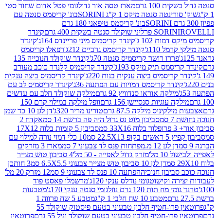
ת 100 גרם
מארז טסה אור גדול
גומי פטל אדום שחור סטי
רינטה סנטה מיקס 1 ק"ג SORINI
בונ' קריסמס סנטה עם
בונ' קריסמס טיפאני 180 גרם
גרם
SORINI
קינדר
דמות 102 ג'
קינדר קריסמיס מיני פריינדס 164ג'
קינדר
מל 110ג'
קינדר קריסמס גרביים 212ג'
רפאלו קריסמס
פררו רושר קריסמיס סנטה 70ג'
קינדר שוקולד חנוכייה 135
יסמס תיק מיקס 193ג'
קינדר קריסמיס קלנדר כוכב מעורב
 קריסמיס ביצה ענקית בנות 220ג'
קינדר קריסמיס ביצה ענקית
ינדר קריסמס דמויות עם הפתעה 36ג'
קינדר קריסמיס לב עם
מילקה אוראו סנדוויץ 92 גרם
מילקה שוקולד חלב עם עדשים
קה עוגיות סנסיישן 156 גרם
וופל מילקה במילוי קרם 150
לקיניס מילקה 87.5 גרם
טורינו מריר 320ג'
דן לגן 10 כד שמן
 סמ
סביבון מוט נס גדול היה פה ברשת 14 סמ
אקדח 2
33 סמ
סביבון 5 קומות בלוח 17X12
ופ 22.5X13 סמ
10 כלי דמוי נורה למילוי עם
דן לגן 12 מ.מפתחות פנס לד צבעוני 7 סמ
מארז 3 מזרקים
10 מל'
מזרק גדול לאפייה - 50 מל'
4 סביבון טוש מצייר
דן לגן 10 סביבון טוש מצייר צבעוני 6.5X5.5 סמ
3 חותכן
סביבון חנוכיה
הפתעה 10 פנס לד צבעוני 9 סמ
12 מזרק 20 מל'
ירה וקישוט
גומי נודלס ענקי 120ג'
מרשמלו פאסט פוד
 מח תות 120 גרם נוזל
גומי סנטה ענקי 170ג'
מטבעות
מטבע 10 שח חלבי 1 ק"ג
מטבע 5 שח פרווה 1
פרוטאין פרו-חטיף חלבון טבעוני בטעם פיסטוק שוקולד 55
פרו-חטיף חלבון טבעוני בטעם שוקולד וניל 55 גרם
פרוטאין