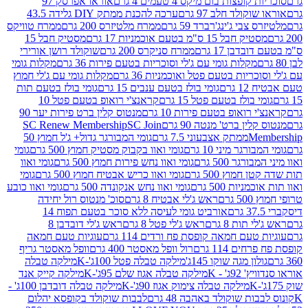
פצות בום מיקס 4 טעמים 4 גרם
אוראו אפרסק 97
ולד חלב 97 גרם
ערכה להכנת ממתק DIY גלידה 43.5
בי ג'ינג'רברד 59 גרם
ממרח מלטיזרס 200 גרם
ממרח טוויקס
בל 15 ס"מ בטעם אוכמניות 17 גרם
מסטיק חבל 15
בן 17 גרם
ממרח סניקרס 200 גרם
שוקולד רושן אורירי
מקלות גומי עם ג'לי וסוכריות בטעם פירות 36 גרם
מקלות גומי
ריות בטעם פטל ואוכמניות 36 גרם
מקלות גומי עם ג'לי חמוץ
רם
גומי בולז בטעם ענבים 15 גרם
גומי בולז בטעם תות
בולז בטעם פטל 15 גרם
קראנצ'י רואופ בטעם פטל 10
רואופ בטעם פירות 10 גרם
מנטוס קלין ברט פירות יער 90
ין ברט' מנטה 90 גרם
SC Join
SC Renew Membership
M
ממתק אצבעוני 7.5 גרם
גומי המבורגר גדול+ ג'ל חמוץ 50
גר מיני 10 גרם
גומי ואוו בקבוק מסטיק חמוץ 500 גרם
גומי
גר 500 גרם
גומי ואוו נחש פירות חמוץ 500 גרם
גומי ואוו
מוץ 500 גרם
גומי ואוו כריש אבטיח חמוץ 500 גרם
גומי
ות 500 גרם
גומי ואוו נחש אנקונדה 500 גרם
גומי ואוו כובע
רם
ראש ג'לי אבטיח 8 גרם
סוכ' מנטוס רול יחידה
אורביט גומי לעיסה ללא סוכר בטעם תפוח 14
תות 8 גרם
ראש ג'לי פטל 8 גרם
ראש ג'לי דובדבן 8
עם חמאה קופסת פח ורדים 114 גרם
עוגיות טעם חמאה
 114 גרם
רול וופל מאסטר 400 גרם
וופל מאסטר גריף
ון מגה שוקו 145ג'
מילקה טבלה פטל 100ג'-K
מילקה טבלה
ג' - K
מילקה טבלה אגוז שלם 95ג'-K
מילקה קייק אנד
מילקה טבלה צימוק אגוז 90ג'-K
מילקה טבלה דובדבן 100ג' -
ת שוקולד באהבה 48 גרם
לבבות שוקולד בקופסא יהלום