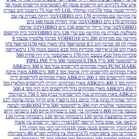
קיט קט קריסמיס סנטה 45 ג'
סמארטיס קריסמיס סנטה 50
עומד 70ג'
גונץ שוקולד LOL לוח שנה 75 גרם
בונ' זהב בצורת
תקים 170 גרם VOBRO
בונ' ירוקה בצורת עץ עם
בונ' שוק' דמויות סנטה 160 גרם
נ' שוק' גריזלי קריסמס 156 גרם VOBRO
בונ' אדומה
עץ מקרטון עם שרי 126 גרם VOBRO
בונ' בית קריסמס
 200 גרם VOBRO
10 סביבון פלסטיק צבעוני 9
טראפל בלגי מארז כסף 150ג'
טראפל בלגי
אירופה סוכריות מקל סבא בטעם מנטה 170 גרם
אירופה
סבא בטעם תות 170 גרם
מונסטר גרין זירו פחית 500
ULT
מונסטר 500 מ"ל PIPELINE
ABK
PU
לקריסמיס ידית אדומה מס' 2 300 גרם
ABK מארז מתנה
מס' 1 200 גרם
ABK מארז ממתקים לקריסמיס ידית
ABK מארז ממתקים יוקרתי לקריסמיס (מלאך) מס'
ABK מארז ממתקים גדול לקריסמיס דגם תיק מס' 4 500
קיבלר
גבינה צ'דר כתום 311 גרם
צ'יז איט קרקר גבינה צהובה 127
ולטרה תות 500 מ"ל
מונסטר 500 מ"ל ROSSI
גומי לעיסה
 גרם
בזוקה ברי 120 גרם
בזוקה מיקס 120 גרם
ג'וסי דרופ
ת טרופי 120 גרם
בזוקה טרופי 120 גרם
בזוקה פירות 120
מס כחול קריספי 107ג'
פררו רושר קריסמיס עץ אשוח
קריסמיס סנטה עומד 110ג'
הריבו דובי גומי חמוץ 175
י צ'יפס חמוץ 175ג'
בייגלה ציו מקלות תפו"א 80 גרם
בייגלה
ים 100 גרם
טרולי גומי ממולא תות 75 גרם
טרולי גומי