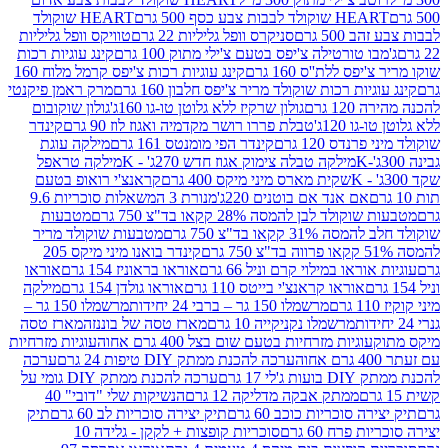
ולד לבבות צבע כסף 500 גרם
HEART שוקולד
50 גרם
סניקרס וופל גליליות 22 גרם
טוויקס וופל גליליות
ו טורטילה צ'יפס בטעם צ'ילי מתוק 100 גרם
קינג עוגיות רכות
ס ללת''ס 160 גרם
קינג עוגיות רכות צ'יפס קרמל מלוח 160
יות רכות שוקולד מריר צ'יפס חלבון 160 גרם
מרק ראמן פיקנטי
 גרם
גולון שרקיז ללא גלוטן טו-גו 160ג'
גולון שוקובום
 120ג'
טבלת פררו רושר מקדמיה ואגוז לוז 90 גרם
קינדר
נדס 120 גרם
קינדר הפי מומנטס 161 גרם
מילקה עוגת
מילקה טבלה צימוק אגוז חדש 270ג' - K
מילקה טראפל
שקית מארס מיני מיקס 400 גרם
קראנצ'י רואופ בטעם
אם אנד אם בוטנים 220ג'
מנורת 3 המשאלות סוכריות 9.6
לד לבן להמסה 28% קקאו בד"צ 750 גרם
מטבעות
 קקאו בד"צ 750 גרם
מטבעות שוקולד מריר
קינדר בואנו מיני מיקס 205
ראו במילוי קרם וניל 66 גרם
אוראו בראוניז 154 גרם
אוראו
אוראו קראנצ'י בייטס 110 גרם
אוראו גולדן 154 גרם
מילקה
מרשמלו 150 גר – ברבי 24 יחידות
מרשמלו 150 גר –
מרשמלו נקניקייה 10 גרם
מארז טסה של בוננזה
מארז טסה
עוגיות מזרחיות בטעם שום בצל 400 גרם אחוה
עוגיות מזרחיות
ערכה להכנת ממתק DIY טיפות 24 גרם
ערכה
 17 גרם
ערכה להכנת ממתק DIY גומי על
ממתק אבקה מדליקה 12 גרם
הנשיקות שלי "דובי" 40
 סוכריות כוכב 60 גרם
תיק יצירה סוכריות לב 60 גרם
תיק
פרח 60 גרם
סוכריות קופצות + לקקן - גלידה 10