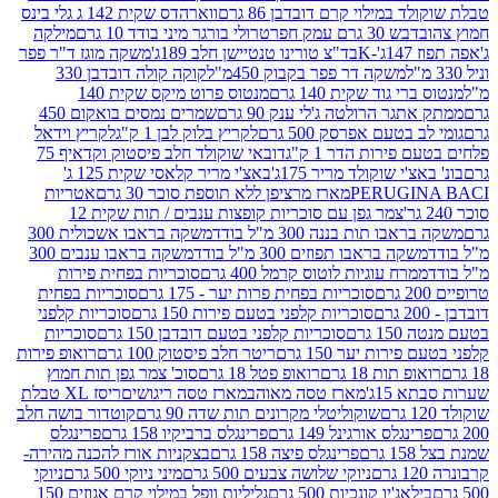
במילוי קרם דובדבן 86 גרם
ווארהדס שקית 142 ג גלי בינס
בש 30 גרם עמק חפר
טרולי בורגר מיני בודד 10 גרם
מילקה
K
בד"צ טורינו טנטיישן חלב 189ג'
משקה מוגז ד"ר פפר
משקה דר פפר בקבוק 450מ"ל
קוקה קולה דובדבן 330
 גוד שקית 140 גרם
מנטוס פרוט מיקס שקית 140
ר הרולטה ג'לי ענק 90 גרם
שמרים נמסים בואקום 450
בטעם אפרסק 500 גרם
לקריץ בלוק לבן 1 ק"ג
לקריץ וידאל
ירות הדר 1 ק"ג
דובאי שוקולד חלב פיסטוק וקדאיף 75
י שוקולד מריר 175ג'
באצ'י מריר קלאסי שקית 125 ג'
PERUGI
מארז מרציפן ללא תוספת סוכר 30 גרם
אטריות
צמר גפן עם סוכריות קופצות ענבים / תות שקית 12
 תות בננה 300 מ"ל בודד
משקה בראבו אשכולית 300
ה בראבו תפוזים 300 מ"ל בודד
משקה בראבו ענבים 300
רח עוגיות לוטוס קרמל 400 גרם
סוכריות בפחית פירות
סוכריות בפחית פרות יער - 175 גרם
סוכריות בפחית
סוכריות קלפני בטעם פירות 150 גרם
סוכריות קלפני
גרם
סוכריות קלפני בטעם דובדבן 150 גרם
סוכריות
רות יער 150 גרם
ריטר חלב פיסטוק 100 גרם
רואופ פירות
תות 18 גרם
רואופ פטל 18 גרם
סוכ' צמר גפן תות חמוץ
1ג'
מארז טסה מאוהב
מארז טסה ריגושים
ריסז XL טבלת
שוקוליטלי מקרונים תות שדה 90 גרם
קוטדור בושה חלב
גלס אורגינל 149 גרם
פרינגלס ברביקיו 158 גרם
פרינגלס
פרינגלס פיצה 158 גרם
בצקניות אורז להכנה מהירה-
ניוקי שלושה צבעים 500 גרם
מיני ניוקי 500 גרם
ניוקי
ג'יו קונכיות 500 גרם
גליליות וופל במילוי קרם אגוזים 150