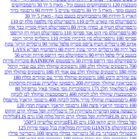
מבוקשים בטעם וניל - מארז 5 יח' 30 גרם
מבוקשים
5 יח' 30 גרם
גומי עיניים 5 יחידות 90 גרם
גומי כדור
מבוקשים בטעם בננה - מארז 5 יח' 30
ין טארט וליים 110 גרם
פרינגלס סין מלפפון מלח ים 110
חטיף פ. כמהין פירה 80 גרם
פרינגלס חטיף סטייק כבד אווז
לס סין הוט אנד ספייסי 110 גרם
פרינגלס חטיף רוז קריספי
פרינגלס סין ברביקיו סטייק 110 גרם
לייס קרקר רוטב
לייס חטיף צ'יפס סטייק פלפל שחור 90 גרם
לייס קרקר עוגת
לייס קרקר עוגת ירקות 90 גרם
חטיף תפו"א LAYS
פל חריף 90 גרם
סקיטלס גומי דרופס פירות יוגורט 50
ומי דרופס פירות 50 גרם
מנטוס RAINBOW סוכריות פירות
יס שוקולד חלב 180 גרם
טוניס שוקולד חלב עם שברי קרמל
טוניס שוקולד חלב עם אגוזי לוז 180 גרם
טוניס שוקולד חלב
 180 גרם
טוניס שוקולד מריר עם שקדים ומלח 180
וקולד וסוכריות 200 גרם
מוטי שלישיית עגבניות מרוסקות
ר חלב 175 גרם
סוכריות גומי סאוור פאץ' טרופיקל 80
וקולד חלב לובקה 400 גרם
מטבעות שוקולד לבן לובקה
ות שוקולד מריר 55% לובקה 400 גרם
גומי קראנץ' מרשמלו
י קראנץ' פיצה 100 גרם
גומי קראנץ' רצועות חמוץ 120
ס חמישיית משרוקית 75 גרם
גליליות וופל במילוי קרם קוקוס
גליליות וופל במילוי קרם קרמל מלוח 150 גרם FLIS
גליליות
קקאו 150 גרם FLIS
סניקרס שלישייה 3*50ג'
סקיטלס GIANTS סוכריות ממולאות בג'ל טעמי פירות 125
ורגר ביג 50 גרם
ריטר במילוי מרציפן 100 גרם
ריטר פרלין
ר חלב עם שברי אגוזים 100 גרם
ריטר מוס קקאו 100