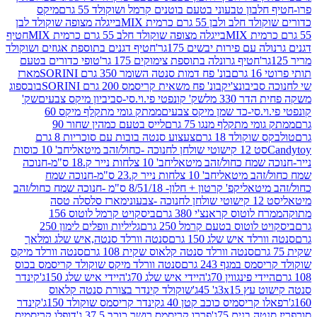
בון טבעוני בטעם בוטנים קרמל ושוקולד 55 גרם
מיקס
 ולבן 55 גרם כרמית MIX
בייגלה מצופה שוקולד לבן
בייגלה מצופה שוקולד חלב 55 גרם כרמית MIX
חטיף
עם פירות יבשים 175גר'
חטיף דגנים בתוספת אגוזים ושוקולד
חטיף גרונלה בתוספת צימוקים 175 גר'
טופי כדורים בטעם
ם
בונ' פח דמות סנטה השומר 350 גרם SORINI
מארז
ביבונצ'יק
בונ' פח משאית קריסמס 200 גרם SORINI
בובספוג
 330 מל
שק' קונפטי פי.וי.סי-סביביון מיקס צבעים
שק'
וי.סי-כד שמן מיקס צבעים
ממתק גומי מתקלף מיקס 60
י מתקלף מנגו 75 גרם
לייס בטעם כמהין שחור 90
קולד 18 גרם
צעצוע סנטה בובות עם סוכריות 8 גרם
1 קישוטי שולחן לחנוכה -כחול/זהב מיטאלי
חב' 10 כוסות
 שמח כחול/זהב מיטאלי
חב' 10 צלחות נייר ק.18 ס"מ-חנוכה
הב מיטאלי
חב' 10 צלחות נייר ק.23 ס"מ-חנוכה שמח
יטאלי
קפ' קרטון + חלון- 8/51/18 ס"מ -חנוכה שמח כחול/זהב
עוני
מארז סלסלה טסה
לוטוס קראנצ'י 380 גרם
ביסקויט קרמל לוטוס 156
לוטוס בטעם קרמל 250 גרם
גליליות וופלים לימון 250
ד איש שלג 150 גרם
סנטה וורלד סנטה,איש שלג ומלאך
סנטה וורלד סנטה קלאוס שקית 108 גרם
סנטה וורלד מיקס
 במגף 243 גרם
סנטה וורלד מיקס שוקולד קריסמס בכוס
י פינגווין 70ג'
היידי איש שלג 70ג'
היידי איש שלג 150ג'
קינדר
3xג' 45ג'
שוקולד קינדר בצורת סנטה קלאוס
קריסמיס כוכב קטן 40 ג
קינדר קריסמס שוקולד 150ג'
קינדר
בנים 75ג'
פררו קריסמס רושר כוכב 37.5 ג'
דופלו קריסמיס