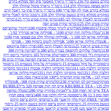
 216 גרם
ד"ר גרארד מאסטר פיס וופל ממולא בקרם
שוקולד חלב 114 גרם
ד"ר גרארד סימול שוקולד חלב
וזי לוז וופל פריך 100 גרם
ד"ר גרארד פתי-בר דאבל קרם
לא בקרם בטעם שוקולד חלב 216 גרם
בונ' מרסי לאבלי מיקס
בליז שוקולד לבן 185ג'
מרסי שקית פטיט מריר 125ג'
מרסי
ב 125ג'
מרסי שקית פטיט קפה
505399010
לינדט לינדור טבלה פיסטוק 100ג'
קינדר שוקוצ'יפס
ילקה תות יוגורט 100ג' - K
מילקה אוראו סנדוויץ' 92 ג' -
בן 100 ג' - K
מילקה שוקולד חלב עם פצפוצי אורז 100ג'
ה אוראו 100ג' K
מילקה לוטוס ביסקוף 90ג' - K
מרסי
אנץ' 125ג'
מרסי לאבליז קרמי 185ג'
פררו דופלו צ'וקנאט
 שלוקים להקפאה בצורת נחש 280 מ"ל
פרוטיז פירות 300
י בשקית 300 גרם
פרינגלס אורגינל 165 גרם
קנדי בייטס ירוק
קנדי בייטס מתוק אדום 20 גרם
ביצת הפתעה ענקית בנים 36
ל מקל בטעמים 15 גרם
סוכריה על מקל בטעמים 15 גרם
גומי
 מנגו 311ג'
גומי מקסיקני דולצ'ה אבטיח 311ג'
גומי מקסיקני
ג'
גומי מקסיקני דולצ'ה תות 311ג'
חטיף מילקה אוראו
ליאון שוקו חמישייה 5*30ג' 150ג'
מארז טסה מגש
יקס לבן חמישייה 230ג'
מלטיזרס שקית פינוק 68ג'- K
טובלרון
BUBBLE TEA אייס תה תות אפרסק 320 מ"ל
BUBBLE
אבקת נסקוויק שוקו 280ג'
נסטלה נסקפה
פסטה ברילה חלבון פנה 400ג'
צ'ופה צופס חמוץ
דפדפי קוקוס צ'יפס קוקוס
2 גרם
דפדפי קוקוס צ'יפס קוקוס בטעם קקאו 25 גרם
ווי
 מנגו 20ג'
ווי סמארט קראנצי אננס 20ג'
ווי סמארט קראנצי