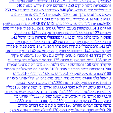
2 גרם I LOVE YOU
סוכריות בטעם קוקוס 250
ינגר קוקוס 250 גרם
צ'יפס ירקות שורש בטטה 40ג
רקות שורש סלק 40ג' -אורגני
הל משקה אנרגיה קלאסי 250
 שוקו חום 200ג'- K
סוכריות ג'ילי בוני פרוט 200 גרם
SUM
סוכריות ג'ילי בוני פרוט 200 גרם CITRUS
ילי בוני פרוט 200 גרם BERRY MIX
פופקורן בטעם שוקו
פופקורן בטעם קרמל 60 גרם OISHI
פופפולי פופקורן מוכן
פופפולי פופקורן מוכן מתוק מלוח 142 גרם
פופפולי
פלפל מלח ים 142 גרם
פופפולי פופקורן מוכן קרמל 142
ופקורן מוכן גבינה נאצו 142 גרם
פופפולי פופקורן מוכן צדר
פופפולי פופקורן מוכן צדר חלפיניו 142 גרם
פופפולי פופקורן
גרם
פופפולי פופקורן מוכן חמאה 142 גרם
קינדר בואנו
ם
גונץ בוטנים קלויים עם מלח 150 גר'
מנטוס שקית
מנטוס שקית פירות 135 גרם
מארז מקלות ביסקוויט עם
גרם
זריפה גרעיני דלעת 250 גרם
זריפה גרעיני אבטיח
ט רוטב ברביקיו אורגינל 510 מ"ל
פבורס טראפל לבן פיסטוק
טראפל שוקו 100ג'
פבורס טראפל לבן וניל 100ג'
פבורס
ג'
אנרג'י מאגדת דגנים טראפלס ושוקולד
אנרג'י מאגדת
ר
נסקוויק אבקת תות 350ג'
גולון טוסטדה ללא ת.סוכר
וסטדה ללא סוכר 350ג'
גולון אורגני ביו שוקוצ'יפס 150ג'
גולון
אג'סטיב צ'יה 270ג'
גולון אורגני ביו דיאג'סטיב ש.שועל פירות
אורגני ביו דיאג'סטיב ש.שועל שוקו 270ג'
גולון אורגני ביו
גולון מגה סנדוויץ' 250ג'
גולון אורגני ביו מריה 350ג'
סוכ'
ברים מוזרים 120ג'
סוכ' צ'ופה צ'ופס דברים מוזרים
צופס סוכ על מקל חמוץ 120ג'
ברילה פסטו ריקוטה א.מלך