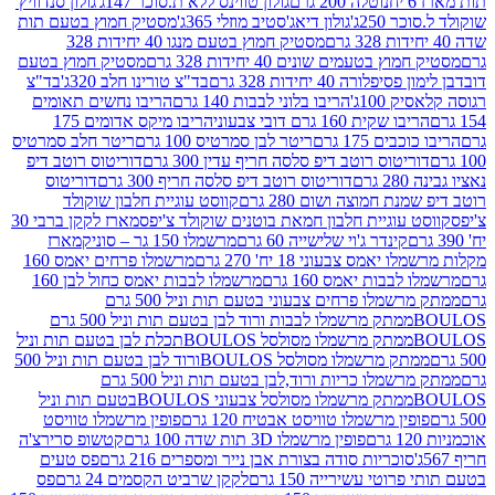
נוטלה 200 גרם
גולון טווינס ללא ת.סוכר 147ג'
גולון סנדוויץ'
250ג'
גולון דיאג'סטיב מוזלי 365ג'
מסטיק חמוץ בטעם תות
מסטיק חמוץ בטעם מנגו 40 יחידות 328
 בטעמים שונים 40 יחידות 328 גרם
מסטיק חמוץ בטעם
רה 40 יחידות 328 גרם
בד"צ טורינו חלב 320ג'
בד"צ
100ג'
הריבו בלוני לבבות 140 גרם
הריבו נחשים תאומים
שקית 160 גרם דובי צבעוני
הריבו מיקס אדומים 175
ים 175 גרם
ריטר לבן סמרטיס 100 גרם
ריטר חלב סמרטיס
יטוס רוטב דיפ סלסה חריף עדין 300 גרם
דוריטוס רוטב דיפ
ם
דוריטוס רוטב דיפ סלסה חריף 300 גרם
דוריטוס
ת חמוצה ושום 280 גרם
קווסט עוגיית חלבון שוקולד
 עוגיית חלבון חמאת בוטנים שוקולד צ'יפס
מארז לקקן ברבי 30
קינדר ג'וי שלישייה 60 גרם
מרשמלו 150 גר – סוניק
מארז
מס צבעוני 18 יח' 270 גרם
מרשמלו פרחים יאמס 160
בבות יאמס 160 גרם
מרשמלו לבבות יאמס כחול לבן 160
ממתק מרשמלו פרחים צבעוני בטעם תות וניל 500 גרם
ממתק מרשמלו לבבות ורוד לבן בטעם תות וניל 500 גרם
ממתק מרשמלו מסולסל BOULOSתכלת לבן בטעם תות וניל
ממתק מרשמלו מסולסל BOULOSורוד לבן בטעם תות וניל 500
ממתק מרשמלו כריות ורוד,לבן בטעם תות וניל 500 גרם
ממתק מרשמלו מסולסל צבעוני BOULOSבטעם תות וניל
ין מרשמלו טוויסט אבטיח 120 גרם
פופין מרשמלו טוויסט
פופין מרשמלו 3D תות שדה 100 גרם
קטשופ סרירצ'ה
סוכריות סודה בצורת אבן נייר ומספרים 216 גרם
פס טעים
טי עשירייה 150 גרם
לקקן שרביט הקסמים 24 גרם
פס