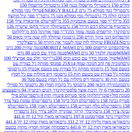
טרולי מרשמלו בננה 150 גרם
טרולי מרשמלו 150
לא 75 גרם ENERGY BALLZ
טרולי גומי ממולא
גרם
טרולי גומי ממולא מנגו 75 גרם
ד"ר פפר וניל מוקצף
 פפר בטעם אוכמניות 355 מ"ל
פרינגלס אדובאדה צילי 158
נגלס דבש חרדל 158 גרם
שוקולד קינדר מקסי שישייה 126
ריסמיס סנטה עומד 55ג'
ד"ר פפר אורגינל 355 מ"ל
קלוגס
 בוקר תירס 250 גרם
גונץ שוקולד לוח שנה מיקי מאוס 50
 את הקרח 50 גרם
צילינדר
50 גרם MORITZ WAWI
סנטה שקית 200 גרם
לנדר 50 גרם WAWI
סנטה בודד עם כובע 80 גרם
 סנטה בודד עם כובע וכיס 200גר'
ריטר חלב עם אמיצ'לי 100
 זהב חנוכה שמח 25X14 סמ
גוסי ממתק ג'ל בצורת עט
ם
גוסי ממתק ג'ל בצורת עט בטעם אבטיח 15 גרם
גוסי
ורת עט בטעם תות 15 גרם
גומי דיפ מקלות עם ג'ל חמוץ
ם
גומי דיפ מקלות עם ג'ל חמוץ בטעם פטל 30
דובאי 200 גרם
גוסי ג'ל בקבוק חמוץ 20 גרם
גוסי ג'ל סמיילי
וצר פלסטיק
קינדר דגנים רביעייה 94 גרם
צעצוע
סוכריות
לקקן סיסי סטיקס פינגווין תות 9 גרם
פרינגלס פילי
רם
פרינגלס הכל בייגל 158 גרם
פרינגלס שמנת בצל צדר
נגלס מלח וינגרייט 158 גרם
פרינגלס ראנץ' 158 גרם
פרינגלס
קיבלר קרקר שמינייה קלאב צ'דר 311 גרם
פררו
אסורטמנט 197.8 גרם
אוראו מארז וניל 12 יח' 441.6
ידה 12 יח' 331.2 גרם
אוראו מארז שוקו 12 יח' 441.6
ת 12 יח' 441.6 גרם
ממתק אבקה חמוץ- מתוק בטעם