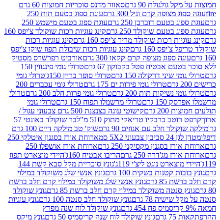
 גולגולת 90 גרם
סאוור מדנס סוכריות חמוצות 60 גרם
 מצופה קרם וניל 300 גרם
עוגת ספוג בטעם תות 250
 בטעם דובדבן 250 גרם
עוגת ספוג בטעם מישמש 250
ג בטעם שוקולד 250 גרם
קינג עוגיות רכות שוקולד צ'יפס 160
יות רכות שוקולד מריר צ'יפס 160 גרם
קינג עוגיות רכות
'יפס 160 גרם
קינג עוגיות רכות שיבולת תפוז שוקו צ'יפס
ה ספוג מצופה קרם קקאו 300 גרם
אורביט רפרשרס מסטיק
עם אבטיח פטל בקבוקון 67 גרם
טרולי גומי פינגווין 150
י שיני דרקולה 150 גרם
טרולי סופר בריין 150ג'
טרולי גומי
טרולי גומי פירות ים 175 גרם
טרולי גומי עכברים 200
י נשיקות תות 200 גרם
טרולי גומי פרות חלב 200 גרם
טרולי
150 גרם
טרולי מרשמלו תפוח 150 גרם
טרולי גומי
200 גרם
קישוטי עוגה בצנצנת 500 גרם צבעוני עגול /
טב ברבקיו טריאקי מתוק 510 מ"ל
בר שוקולד באונטי 57
ולד חלב עם אגוזים 90 גרם
שוק' טב מילקה דיים 100 גרם
יבון צבעוני 5X2 סמ
ארוחת אורז בסגנון איטלקי 250
ז בסגנון מקסיקני 250 גרם
ארוחת אורז אושפלו 250
ז מג'דרה 250 גרם
הריבו אבטיח 160ג'
היידי מוצארט תפוז
וצארט נוגט ליצ'י 119ג'
גונץ סוכריית מקל סבא קשת 144
ת קטנות בשקית 100 גרם
גונץ אנשי שלג משוקולד במילוי
85 גרם
גונץ אנשי שלג משוקולד במילוי קרם חלב ברשת
 סנטה משוקולד במילוי קרם חלב ברשת 85 גרם
גונץ שוקולד
שישיה 78 גרם
גונץ שוקולד חלב סנטה 100 גרם
גונץ עוגיות
גונץ שוקולד לוח שנה מפרץ
גרם
גונץ שוקולד לוח שנה קריסמיס 50 גרם
גונץ מיקס