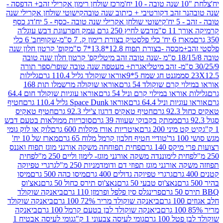
מרכז שולחן רימון אקרילי זהב+ הדפסה -
ר זהב דקורטיבי + כיתוב שנה טובה
קישוטי שולחן אקרילי שנה
יח'
קישוטי שולחן אקרילי שנה טובה -כסף - 5 יח'
דג כסף
 ס"מ
דבש לחיץ 250 גרם עמק חפר
עוגת דבש עוגל'ה
טיק בצורת רימון ק. 7 ס"מ-שקוף
חב' 6 כלי
 -בצורת תפוח 12.8*13.8*7 ס"מ
קופ' קרטון חלון שנה
קפ' קרטון חלון שנה טובה
אגרת+ מעטפה שנה טובה שופר/ספר תורה
מגנט חג שמח 5*9
אוראו שוקולד גליל 110.4 גרם
גלילות
קרם שוקולד 54 גרם
אוראו שוקולה מרשמלו תות 168
ראו במילוי קרם וניל 54 גרם
אוראו עוגיות שוקולד חום 64.4
ת וניל 64.4 גרם
אוראו Space Dunk גליל 110.4 גרם
חטיף
גרם
חטיף טאקיס דרגון צ'ילי 92.3 גרם
חטיף טאקיס
ממתק בקבוקי שעווה 39 גרם
סוכריות ממולאות בטעם דבש
יני 200 גרם
איטריות אורז מקלות 600 גרם
לוק או לוק גומי
טודיי חטיף חלבון קרמל מלוח 65 גרם
מארז של 10 יח'
ס 140 גרם
פחית תפוחחה משקה אורגני מוגז תפוח ואננס
ת לימוננדה משקה אורגני מוגז- לימון וליים 250 מ"ל
פחית
אורגני מוגז תפוזי דם ודומדמניות 250 מ"ל
גרגרי טפיוקה
גרגרי טפיוקה גדולים 400 גרם
מיסו כהה 500 גרם
מיסו
נאצ'וס טבעי 50 גרם
נאצ'וס תירס כחול 50 גרם
נאצ'וס
פרינגלס סין פלפל ופרמזן 110 גרם
ביאנקה שוקולד
ם
ביאנקה שוקולד מריר 72% 100 גרם
ביאנקה שוקולד
ביאנקה שוקולד לבן בטעם קרמל 100 גרם
ביאנקה
100 גרם
גומי לעיסה צבעוני 1 ק"ג
גומי לעיסה אבטיח 1