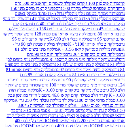
ק 100 ג'
קרם שוקולד לשמרים וקראנצ'ים 500 גרם
רסו למילוי מקרון 500 גרם
פניני קראנץ מיקס מיני 150
תק בטעם מלון מתקלף גדול 135ג'
טרנד ממתק בטעם
גדול 135ג'
פוקי מקלות דאבל שוקולד 47 גרם
שוק' בר פוקי
 33 גרם
פוקי מקלות לבן עוגיות 40 גרם
פוקי מקלות
רם
מילקה ביצה חלב עם כפית 136 גרם
שוקולד מילקה
 גרם
מילקה ביצה אוראו עם כפית 128 גרם
שוקולד מילקה
גרם
מילקה בבלי חלב 90ג'-K
מילקה ארנב לוטוס 95
ה אוראו 100ג' - K
שוקולד מילקה טבלה לבן 90 גר' -
ה סנסיישן קקאו 156ג' - K
מילקה מיני ביצים חלב 81
ים ביסקוויט 264 גרם
מילקה חום לבן 90 גרם
ולד מילקה מיני ביצים קריספי 81 גרם
מילקה מיני ביצים לבן
מילקה מיני ביצים ש.לבן 81 גרם
מילקה מיני ביצים ביסקוויט
 ביצה מילוי מיני ביצים 97 גרם
מילקה מיני ביצים אוראו 81
י ביצים דאיים 81 גרם
מילקה קרם אגוזים 85 גרם
קה ביצי שוקולד לבן 90 גרם
מילקה ביצה מילוי קרם רביעייה
דור מיני ביצים שוקולד מריר 100 גרם
קוטדור ביצים שוקולד
טבלת מילקה ביסקוויט קרם 100ג' - K
מילקה טבלה תות
נדר חלב במילוי קרם קקאו 46.8 גרם
בונ' היידי מאונטן פטל
סי אגוזים 100ג'
שוקולד מילקה טבלה ג'לי 250 גר'-K
מילקה
פאוס 260ג' - K
ליאון שוקולד לבן חמישייה 5*30ג'
וגיות שוקוצי'פס צימוק 135ג' - K
גומי בננה כ 30 גרם
בר
 חלב פיסטוק וקדאיף 145 גרם
קוביות אפיפית במילוי קרם
 כרמית 200 גרם
מרשמלו JOOMI מיני גולף לבן 400
400 גרם
מרשמלו JOOMI מיני גולף