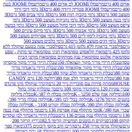
מרשמלו JOOMI לב אדום 400 גרם
מרשמלו JOOMI בננה
JOOM פטריה ורודה 400 גרם
3D גו'מי דובי ורוד
3D גו'מי בקבוק תות 500 גרם
3D גו'מי צבים 500 גרם
3D
 500 גרם
3D גו'מי נקניקיה מעוצב 500 גרם
3D גו'מי
גרם
3D גו'מי דובי כחול מעוצב 500 גרם
3D גו'מי כבשה
3D גו'מי אבטיח 500 גרם
3D גו'מי מיקס עיניים 500
3D גו'מי אפרוחים מעוצב 500
3D גו'מי כלבים מעוצב 500
ראוניז ללא גלוטן 415 גרם
פילסברי עוגה בטעם שוקולד ללא
מארז קלאסוש טסה
מארז חגיגי טסה
מארז שי מתוק - שפע
אלגנט טסה
מארז ענק ממתקים טסה
מארז מותגי הבית
ידי מריר מקור וונצואלה 50ג'
טבלת היידי מריר מקור מקסיקו
ידי מריר מקור אקוואדור 50ג'
טבלת היידי גראנדור מריר
לת היידי גראנדור חלב שקד 80ג'
טבלת היידי גראנדור מריר
ת היידי גראנדור חלב אגוז 80ג'
רולטה 120 גרם CANDY
תק פירות עם סוכריית נייר 20 גרם
קינדר שוקולד מיני פרנדס
רם
קינדר מקסי 100 גרם
בר טובלרון שקד כחול
וז שלם 250ג' - K
מילקה טבלה לו 87ג'-K
טבלת מילקה
2ג'-K
מילקה בבלי לבן 95ג'-K
מילקה טבלה מריר 90ג'-
חלב 90ג'-K
מילקה טבלה יוגורט 100ג' - K
מילקה טבלה
גומי מתקלף ענק אפרסק 136 גרם
גומי מתקלף ענק בננה
י מתקלף ענק ענבים 136 גרם
טבלת היידי גראנדור לבן שקדים
סניקרס ח.בוטנים חמישייה קרימי 182.5ג'
ריץ קרקר 200
סי מריר 250 גרם
הריבו זהב מקסי דובונים 375ג'
מארז ספר
ומי בליסטר תירס 100 גרם
פרח שוקולד 18 גרם באריזה