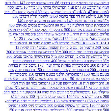
במילוי קרם דובדבן 86 גרם
ווארהדס שקית 142 ג גלי בינס
בש 30 גרם עמק חפר
טרולי בורגר מיני בודד 10 גרם
מילקה
K
בד"צ טורינו טנטיישן חלב 189ג'
משקה מוגז ד"ר פפר
משקה דר פפר בקבוק 450מ"ל
קוקה קולה דובדבן 330
 גוד שקית 140 גרם
מנטוס פרוט מיקס שקית 140
ר הרולטה ג'לי ענק 90 גרם
שמרים נמסים בואקום 450
בטעם אפרסק 500 גרם
לקריץ בלוק לבן 1 ק"ג
לקריץ וידאל
ירות הדר 1 ק"ג
דובאי שוקולד חלב פיסטוק וקדאיף 75
י שוקולד מריר 175ג'
באצ'י מריר קלאסי שקית 125 ג'
PERUGI
מארז מרציפן ללא תוספת סוכר 30 גרם
אטריות
צמר גפן עם סוכריות קופצות ענבים / תות שקית 12
 תות בננה 300 מ"ל בודד
משקה בראבו אשכולית 300
ה בראבו תפוזים 300 מ"ל בודד
משקה בראבו ענבים 300
רח עוגיות לוטוס קרמל 400 גרם
סוכריות בפחית פירות
סוכריות בפחית פרות יער - 175 גרם
סוכריות בפחית
סוכריות קלפני בטעם פירות 150 גרם
סוכריות קלפני
גרם
סוכריות קלפני בטעם דובדבן 150 גרם
סוכריות
רות יער 150 גרם
ריטר חלב פיסטוק 100 גרם
רואופ פירות
תות 18 גרם
רואופ פטל 18 גרם
סוכ' צמר גפן תות חמוץ
1ג'
מארז טסה מאוהב
מארז טסה ריגושים
ריסז XL טבלת
שוקוליטלי מקרונים תות שדה 90 גרם
קוטדור בושה חלב
גלס אורגינל 149 גרם
פרינגלס ברביקיו 158 גרם
פרינגלס
פרינגלס פיצה 158 גרם
בצקניות אורז להכנה מהירה-
ניוקי שלושה צבעים 500 גרם
מיני ניוקי 500 גרם
ניוקי
ג'יו קונכיות 500 גרם
גליליות וופל במילוי קרם אגוזים 150