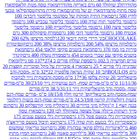
ד 60 גרם באריזה מהודרת
מארז טסה מנות קלאסי
מארז
מתמיד
מארז ים של מותגים
מארז סירת מתוקטסה
סילאן טבעי
מארז התיק המתוק של טסה
גומי בליסטר דובדבן 100
טר תות שדה 100 גרם
גומי בליסטר עכביש 100 גרם
גומי
 גרם
גומי בליסטר מילקשייק 100 גרם
גומי בליסטר
גומי בליסטר דובי 100 גרם
ממרח סיפקולוס 300 גרם
CHO
בונ' היידי בוקה דובאי 120ג'
למקה מרציפן 62% 200
54% 200 גרם
למקה מרציפן 38% 200 גרם
קונפיטורת
3 גרם
חמאת בוטנים סקיפי קלאסי 454 גרם
חמאת
עם שברי בוטנים 454 גרם
ממרח נוטלה 400 גרם
קינדר
10 גרם
מפת שולחן פורים כ 274*137 סמ ניילון
מארז
רים * 25 גרם
מארז 4 סוכריות על מקל וסוכריות קופצות 20
חב' 10 שקית נשיאה פלסטיק 22*32 ס"מ -מסכה-זהב
כה-זהב
שקית נייר לבקבוק
שקית נייר 30/23/10 ס"מ-פורים
-זהב מיטאלי
שקית נייר 38.5/31/11 ס"מ-פורים
זהב מיטאלי
קופ' קרטון חלון 18/15/8 ס"מ -פורים שמח-דגם
קית קרטון 24.5/19/8 ס"מ-פורים שמח-דגם בועות דקל
גומי
קליק מיני כדורים 30 גרם
קליק מיני קורנפלקס 30 גרם
הום
ייגלה עגול מצופה בשוקולד לבן 120 גרם
מארז טסה
'לי בטעם פטל 175 גרם
סוכריות ג'לי בטעם ענבים 175
ג'לי בטעם תות שדה 175 גרם
רוטב תיבול בטעם סריראצ'ה
ריות נודלס פתאי עבה/דק 200 גרם
רוטב טריאקי שומשום
ב טריאקי 300 מ"ל
רוטב סאטה 240 גרם
רוטב חמוץ מתוק
ב צ'ילי מתוק 300 מ"ל
HEART שוקולד לבבות צבע אדום