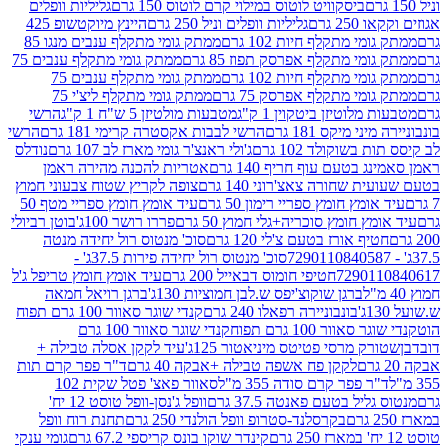
ביסקוויט לוטוס במילוי קרם לוטוס 150 גרם
גליליות וופלים
 גרם
גליליות וופלים וניל 250 גרם
היינץ מיוקטשופ 425
י מתקלף חיות 102 גרם
ממתק גומי מתקלף ענבים מנגו 85
י מתקלף אפרסק תפוז 85 גרם
ממתק גומי מתקלף ענבים 75
י מתקלף חיות 102 גרם
ממתק גומי מתקלף ענבים 75
י מתקלף אפרסק 75 גרם
ממתק גומי מתקלף ליצ'י 75
לוטיזן ביטקוין 1 ק"ג
מטבעות מולטיזן 5 ש"ח 1 ק"ג
הרשי
 מיקס 181 גרם
הרשי לבבות אקסטרה קרימי 181 גרם
הרשי
שוקולד 102 גרם
ג'ולי ראנצ'ר גומי מארז לב 107 גרם
נודלס
בטעם עוף חריף 140 גרם
אטריות להכנה מהירה ראמן
שחורה צאצ'רוני 140 גרם
צופה לקריץ שטוח צבעוני חמוץ
מץ חומץ ספריי רימון 50 גרם
עיד אומץ חומץ ספריי מטף 50
 חומץ סוכריה+גלי חמוץ 50 גרם
פררו רושר 100ג'
בוטן רביולי
ף אורז בטעם צ'לי 120 גרם
סוכ' מנטוס רול יחידה מנטה
סוכ' מנטוס רול יחידה פירות 37.5ג' -
72901
חטיפי חומוס דבאייל 200 גרם
עיד אומץ חומץ טריפל ג'ל
ברגן שוקוצ'יפס ש.לבן חמוציות 130ג'
ברגן רויאל חמאה
בונבוניירה רפאלו 240 גרם
קנדי שוגר סאוור 100 גרם תפוח
וור 100 גרם תפוח
קנדי שוגר סאוור 100 גרם
 מרסי פטיטס מיניאטור 125ג'
עיד לקקן אסלה טבילה +
לקקן פח אשפה טבילה +אבקה 40 גרם
ד"ר פפר קרם תות
 פפר קרם סודה 355 מ"ל
סאוור פאצ' פטל שקית 102
יל בטעם פאנטה 37.5 גרם
וופל ג'נסן-וופל טוסט 12 יח'
בקרסלנד-סטרופ וופל הולנדי 250 גרם
תחנת רוח וופל
קינדר שוקו בונס קריספי 67.2 גרם
גומי ענקי