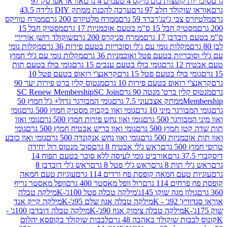
פצות בום מיקס 4 טעמים 4 גרם
אוראו אפרסק 97
ולד חלב 97 גרם
ערכה להכנת ממתק DIY גלידה 43.5
בי ג'ינג'רברד 59 גרם
ממרח מלטיזרס 200 גרם
ממרח טוויקס
בל 15 ס"מ בטעם אוכמניות 17 גרם
מסטיק חבל 15
בן 17 גרם
ממרח סניקרס 200 גרם
שוקולד רושן אורירי
מקלות גומי עם ג'לי וסוכריות בטעם פירות 36 גרם
מקלות גומי
ריות בטעם פטל ואוכמניות 36 גרם
מקלות גומי עם ג'לי חמוץ
רם
גומי בולז בטעם ענבים 15 גרם
גומי בולז בטעם תות
בולז בטעם פטל 15 גרם
קראנצ'י רואופ בטעם פטל 10
רואופ בטעם פירות 10 גרם
מנטוס קלין ברט פירות יער 90
ין ברט' מנטה 90 גרם
SC Join
SC Renew Membership
M
ממתק אצבעוני 7.5 גרם
גומי המבורגר גדול+ ג'ל חמוץ 50
גר מיני 10 גרם
גומי ואוו בקבוק מסטיק חמוץ 500 גרם
גומי
גר 500 גרם
גומי ואוו נחש פירות חמוץ 500 גרם
גומי ואוו
מוץ 500 גרם
גומי ואוו כריש אבטיח חמוץ 500 גרם
גומי
ות 500 גרם
גומי ואוו נחש אנקונדה 500 גרם
גומי ואוו כובע
רם
ראש ג'לי אבטיח 8 גרם
סוכ' מנטוס רול יחידה
אורביט גומי לעיסה ללא סוכר בטעם תפוח 14
תות 8 גרם
ראש ג'לי פטל 8 גרם
ראש ג'לי דובדבן 8
עם חמאה קופסת פח ורדים 114 גרם
עוגיות טעם חמאה
 114 גרם
רול וופל מאסטר 400 גרם
וופל מאסטר גריף
ון מגה שוקו 145ג'
מילקה טבלה פטל 100ג'-K
מילקה טבלה
ג' - K
מילקה טבלה אגוז שלם 95ג'-K
מילקה קייק אנד
מילקה טבלה צימוק אגוז 90ג'-K
מילקה טבלה דובדבן 100ג' -
ת שוקולד באהבה 48 גרם
לבבות שוקולד בקופסא יהלום