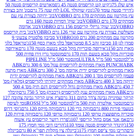
קיט קט קריסמיס סנטה 45 ג'
סמארטיס קריסמיס סנטה 50
עומד 70ג'
גונץ שוקולד LOL לוח שנה 75 גרם
בונ' זהב בצורת
תקים 170 גרם VOBRO
בונ' ירוקה בצורת עץ עם
בונ' שוק' דמויות סנטה 160 גרם
נ' שוק' גריזלי קריסמס 156 גרם VOBRO
בונ' אדומה
עץ מקרטון עם שרי 126 גרם VOBRO
בונ' בית קריסמס
 200 גרם VOBRO
10 סביבון פלסטיק צבעוני 9
טראפל בלגי מארז כסף 150ג'
טראפל בלגי
אירופה סוכריות מקל סבא בטעם מנטה 170 גרם
אירופה
סבא בטעם תות 170 גרם
מונסטר גרין זירו פחית 500
ULT
מונסטר 500 מ"ל PIPELINE
ABK
PU
לקריסמיס ידית אדומה מס' 2 300 גרם
ABK מארז מתנה
מס' 1 200 גרם
ABK מארז ממתקים לקריסמיס ידית
ABK מארז ממתקים יוקרתי לקריסמיס (מלאך) מס'
ABK מארז ממתקים גדול לקריסמיס דגם תיק מס' 4 500
קיבלר
גבינה צ'דר כתום 311 גרם
צ'יז איט קרקר גבינה צהובה 127
ולטרה תות 500 מ"ל
מונסטר 500 מ"ל ROSSI
גומי לעיסה
 גרם
בזוקה ברי 120 גרם
בזוקה מיקס 120 גרם
ג'וסי דרופ
ת טרופי 120 גרם
בזוקה טרופי 120 גרם
בזוקה פירות 120
מס כחול קריספי 107ג'
פררו רושר קריסמיס עץ אשוח
קריסמיס סנטה עומד 110ג'
הריבו דובי גומי חמוץ 175
י צ'יפס חמוץ 175ג'
בייגלה ציו מקלות תפו"א 80 גרם
בייגלה
ים 100 גרם
טרולי גומי ממולא תות 75 גרם
טרולי גומי