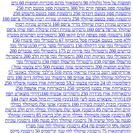
 גולגולת 90 גרם
סאוור מדנס סוכריות חמוצות 60 גרם
 מצופה קרם וניל 300 גרם
עוגת ספוג בטעם תות 250
 בטעם דובדבן 250 גרם
עוגת ספוג בטעם מישמש 250
ג בטעם שוקולד 250 גרם
קינג עוגיות רכות שוקולד צ'יפס 160
יות רכות שוקולד מריר צ'יפס 160 גרם
קינג עוגיות רכות
'יפס 160 גרם
קינג עוגיות רכות שיבולת תפוז שוקו צ'יפס
ה ספוג מצופה קרם קקאו 300 גרם
אורביט רפרשרס מסטיק
עם אבטיח פטל בקבוקון 67 גרם
טרולי גומי פינגווין 150
י שיני דרקולה 150 גרם
טרולי סופר בריין 150ג'
טרולי גומי
טרולי גומי פירות ים 175 גרם
טרולי גומי עכברים 200
י נשיקות תות 200 גרם
טרולי גומי פרות חלב 200 גרם
טרולי
150 גרם
טרולי מרשמלו תפוח 150 גרם
טרולי גומי
200 גרם
קישוטי עוגה בצנצנת 500 גרם צבעוני עגול /
טב ברבקיו טריאקי מתוק 510 מ"ל
בר שוקולד באונטי 57
ולד חלב עם אגוזים 90 גרם
שוק' טב מילקה דיים 100 גרם
יבון צבעוני 5X2 סמ
ארוחת אורז בסגנון איטלקי 250
ז בסגנון מקסיקני 250 גרם
ארוחת אורז אושפלו 250
ז מג'דרה 250 גרם
הריבו אבטיח 160ג'
היידי מוצארט תפוז
וצארט נוגט ליצ'י 119ג'
גונץ סוכריית מקל סבא קשת 144
ת קטנות בשקית 100 גרם
גונץ אנשי שלג משוקולד במילוי
85 גרם
גונץ אנשי שלג משוקולד במילוי קרם חלב ברשת
 סנטה משוקולד במילוי קרם חלב ברשת 85 גרם
גונץ שוקולד
שישיה 78 גרם
גונץ שוקולד חלב סנטה 100 גרם
גונץ עוגיות
גונץ שוקולד לוח שנה מפרץ
גרם
גונץ שוקולד לוח שנה קריסמיס 50 גרם
גונץ מיקס