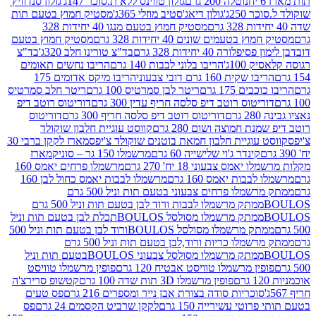
נוטלה 200 גרם
גולון טווינס ללא ת.סוכר 147ג'
גולון סנדוויץ'
250ג'
גולון דיאג'סטיב מוזלי 365ג'
מסטיק חמוץ בטעם תות
מסטיק חמוץ בטעם מנגו 40 יחידות 328
 בטעמים שונים 40 יחידות 328 גרם
מסטיק חמוץ בטעם
רה 40 יחידות 328 גרם
בד"צ טורינו חלב 320ג'
בד"צ
100ג'
הריבו בלוני לבבות 140 גרם
הריבו נחשים תאומים
שקית 160 גרם דובי צבעוני
הריבו מיקס אדומים 175
ים 175 גרם
ריטר לבן סמרטיס 100 גרם
ריטר חלב סמרטיס
יטוס רוטב דיפ סלסה חריף עדין 300 גרם
דוריטוס רוטב דיפ
ם
דוריטוס רוטב דיפ סלסה חריף 300 גרם
דוריטוס
ת חמוצה ושום 280 גרם
קווסט עוגיית חלבון שוקולד
 עוגיית חלבון חמאת בוטנים שוקולד צ'יפס
מארז לקקן ברבי 30
קינדר ג'וי שלישייה 60 גרם
מרשמלו 150 גר – סוניק
מארז
מס צבעוני 18 יח' 270 גרם
מרשמלו פרחים יאמס 160
בבות יאמס 160 גרם
מרשמלו לבבות יאמס כחול לבן 160
ממתק מרשמלו פרחים צבעוני בטעם תות וניל 500 גרם
ממתק מרשמלו לבבות ורוד לבן בטעם תות וניל 500 גרם
ממתק מרשמלו מסולסל BOULOSתכלת לבן בטעם תות וניל
ממתק מרשמלו מסולסל BOULOSורוד לבן בטעם תות וניל 500
ממתק מרשמלו כריות ורוד,לבן בטעם תות וניל 500 גרם
ממתק מרשמלו מסולסל צבעוני BOULOSבטעם תות וניל
ין מרשמלו טוויסט אבטיח 120 גרם
פופין מרשמלו טוויסט
פופין מרשמלו 3D תות שדה 100 גרם
קטשופ סרירצ'ה
סוכריות סודה בצורת אבן נייר ומספרים 216 גרם
פס טעים
טי עשירייה 150 גרם
לקקן שרביט הקסמים 24 גרם
פס