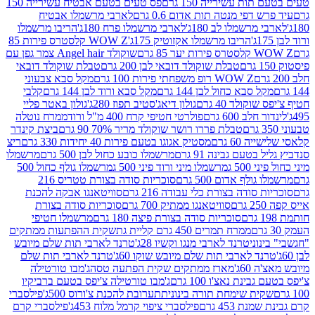
ת עשירייה 150 גרם
פס טעים בטעם אבטיח עשירייה 150
דפי מנטה תות אדום 0.6 גרם
לארבי מרשמלו אבטיח
מרשמלו לב 180ג'
לארבי מרשמלו פרח 180ג'
הריבו מרשמלו
הריבו מרשמלו אקזוטיק 175ג'
WOW Z קלסטרס פירות 85
 85 גרם
שוקולד Angel hair צמר גפן עם
טבלת שוקולד דובאי לבן 200 גרם
טבלת שוקולד דובאי
WOW Z רופ משפחתי פירות 100 גרם
מקל סבא צבעוני
 סבא כחול לבן 144 גרם
מקל סבא ורוד לבן 144 גרם
קלבי
ולד 40 גרם
גולון דיאג'סטיב תפוז 280ג'
גולון באטר פליי
ב 600 גרם
פולרטי חטיפי קרח 400 מ"ל ורוד
ממרח נוטלה
טבלת פררו רושר שוקולד מריר 70% 90 גרם
ביצת קינדר
60 גרם
מסטיק אגוגו בטעם פירות 40 יחידות 330 גרם
ריצ
טעם גבינה 91 גרם
מרשמלו כובע כחול לבן 500 גרם
מרשמלו
50 ג
מרשמלו מיני ורוד פיני 500 ג
מרשמלו גולף כחול 500
לף אדום 500 גרם
סוכריות סודה בצורת טטריס 216
סודה בצורת כלי עבודה 216 גרם
סוויטאנגו אבקה להכנת
סוויטאנגו ממתיק 700 גרם
סוכריות סודה בצורת
סוכריות סודה בצורת פיצה 180 גרם
מרשמלו חטיפי
ממרח תמרים 450 גרם קליית גת
שקית ההפתעות ממתקים
וני
טרנד לארבי מנגו וקשיו 28ג'
טרנד לארבי תות שלם מיובש
ד לארבי תות שלם מיובש שוקו 60ג'
טרנד לארבי תות שלם
6ג'
מארז ממתקים שקית הפתעה טסה
ג'מבו טורטילה
נת נאצ'ו 100 גרם
ג'מבו טורטילה צ'יפס בטעם ברביקיו
ית שימחת תורה בינונית
תערובת להכנת צ'ורוס 500ג'
פילסברי
 453 גרם
פילסברי ציפוי קרמל מלוח 453ג'
פילסברי קרם