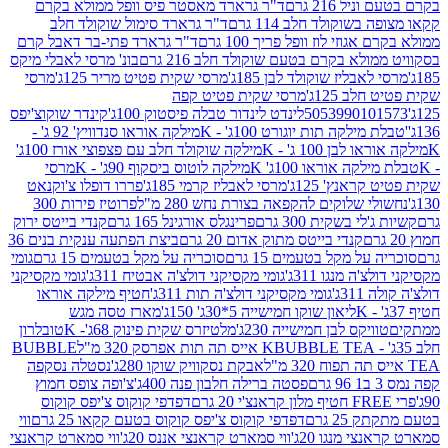
 216 גרם
ד"ר גרארד מאסטר פיס וופל ממולא בקרם
שוקולד חלב 114 גרם
ד"ר גרארד סימול שוקולד חלב
וזי לוז וופל פריך 100 גרם
ד"ר גרארד פתי-בר דאבל קרם
לא בקרם בטעם שוקולד חלב 216 גרם
בונ' מרסי לאבלי מיקס
בליז שוקולד לבן 185ג'
מרסי שקית פטיט מריר 125ג'
מרסי
ב 125ג'
מרסי שקית פטיט קפה
505399010
לינדט לינדור טבלה פיסטוק 100ג'
קינדר שוקוצ'יפס
ילקה תות יוגורט 100ג' - K
מילקה אוראו סנדוויץ' 92 ג' -
בן 100 ג' - K
מילקה שוקולד חלב עם פצפוצי אורז 100ג'
ה אוראו 100ג' K
מילקה לוטוס ביסקוף 90ג' - K
מרסי
אנץ' 125ג'
מרסי לאבליז קרמי 185ג'
פררו דופלו צ'וקנאט
 שלוקים להקפאה בצורת נחש 280 מ"ל
פרוטיז פירות 300
י בשקית 300 גרם
פרינגלס אורגינל 165 גרם
קנדי בייטס ירוק
קנדי בייטס מתוק אדום 20 גרם
ביצת הפתעה ענקית בנים 36
ל מקל בטעמים 15 גרם
סוכריה על מקל בטעמים 15 גרם
גומי
 מנגו 311ג'
גומי מקסיקני דולצ'ה אבטיח 311ג'
גומי מקסיקני
ג'
גומי מקסיקני דולצ'ה תות 311ג'
חטיף מילקה אוראו
ליאון שוקו חמישייה 5*30ג' 150ג'
מארז טסה מגש
יקס לבן חמישייה 230ג'
מלטיזרס שקית פינוק 68ג'- K
טובלרון
BUBBLE TEA אייס תה תות אפרסק 320 מ"ל
BUBBLE
אבקת נסקוויק שוקו 280ג'
נסטלה נסקפה
פסטה ברילה חלבון פנה 400ג'
צ'ופה צופס חמוץ
דפדפי קוקוס צ'יפס קוקוס
2 גרם
דפדפי קוקוס צ'יפס קוקוס בטעם קקאו 25 גרם
ווי
 מנגו 20ג'
ווי סמארט קראנצי אננס 20ג'
ווי סמארט קראנצי