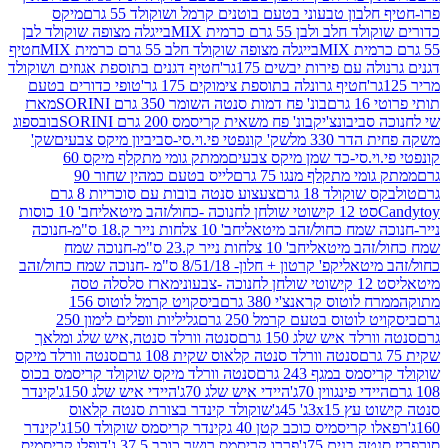
בון טבעוני בטעם בוטנים קרמל ושוקולד 55 גרם
מיקס
 ולבן 55 גרם כרמית MIX
בייגלה מצופה שוקולד לבן
בייגלה מצופה שוקולד חלב 55 גרם כרמית MIX
חטיף
עם פירות יבשים 175גר'
חטיף דגנים בתוספת אגוזים ושוקולד
חטיף גרונלה בתוספת צימוקים 175 גר'
טופי כדורים בטעם
ם
בונ' פח דמות סנטה השומר 350 גרם SORINI
מארז
ביבונצ'יק
בונ' פח משאית קריסמס 200 גרם SORINI
בובספוג
 330 מל
שק' קונפטי פי.וי.סי-סביביון מיקס צבעים
שק'
וי.סי-כד שמן מיקס צבעים
ממתק גומי מתקלף מיקס 60
י מתקלף מנגו 75 גרם
לייס בטעם כמהין שחור 90
קולד 18 גרם
צעצוע סנטה בובות עם סוכריות 8 גרם
1 קישוטי שולחן לחנוכה -כחול/זהב מיטאלי
חב' 10 כוסות
 שמח כחול/זהב מיטאלי
חב' 10 צלחות נייר ק.18 ס"מ-חנוכה
הב מיטאלי
חב' 10 צלחות נייר ק.23 ס"מ-חנוכה שמח
יטאלי
קפ' קרטון + חלון- 8/51/18 ס"מ -חנוכה שמח כחול/זהב
עוני
מארז סלסלה טסה
לוטוס קראנצ'י 380 גרם
ביסקויט קרמל לוטוס 156
לוטוס בטעם קרמל 250 גרם
גליליות וופלים לימון 250
ד איש שלג 150 גרם
סנטה וורלד סנטה,איש שלג ומלאך
סנטה וורלד סנטה קלאוס שקית 108 גרם
סנטה וורלד מיקס
 במגף 243 גרם
סנטה וורלד מיקס שוקולד קריסמס בכוס
י פינגווין 70ג'
היידי איש שלג 70ג'
היידי איש שלג 150ג'
קינדר
3xג' 45ג'
שוקולד קינדר בצורת סנטה קלאוס
קריסמיס כוכב קטן 40 ג
קינדר קריסמס שוקולד 150ג'
קינדר
בנים 75ג'
פררו קריסמס רושר כוכב 37.5 ג'
דופלו קריסמיס