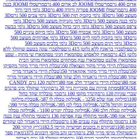
מרשמלו JOOMI לב אדום 400 גרם
מרשמלו JOOMI בננה
JOOM פטריה ורודה 400 גרם
3D גו'מי דובי ורוד
3D גו'מי בקבוק תות 500 גרם
3D גו'מי צבים 500 גרם
3D
 500 גרם
3D גו'מי נקניקיה מעוצב 500 גרם
3D גו'מי
גרם
3D גו'מי דובי כחול מעוצב 500 גרם
3D גו'מי כבשה
3D גו'מי אבטיח 500 גרם
3D גו'מי מיקס עיניים 500
3D גו'מי אפרוחים מעוצב 500
3D גו'מי כלבים מעוצב 500
ראוניז ללא גלוטן 415 גרם
פילסברי עוגה בטעם שוקולד ללא
מארז קלאסוש טסה
מארז חגיגי טסה
מארז שי מתוק - שפע
אלגנט טסה
מארז ענק ממתקים טסה
מארז מותגי הבית
ידי מריר מקור וונצואלה 50ג'
טבלת היידי מריר מקור מקסיקו
ידי מריר מקור אקוואדור 50ג'
טבלת היידי גראנדור מריר
לת היידי גראנדור חלב שקד 80ג'
טבלת היידי גראנדור מריר
ת היידי גראנדור חלב אגוז 80ג'
רולטה 120 גרם CANDY
תק פירות עם סוכריית נייר 20 גרם
קינדר שוקולד מיני פרנדס
רם
קינדר מקסי 100 גרם
בר טובלרון שקד כחול
וז שלם 250ג' - K
מילקה טבלה לו 87ג'-K
טבלת מילקה
2ג'-K
מילקה בבלי לבן 95ג'-K
מילקה טבלה מריר 90ג'-
חלב 90ג'-K
מילקה טבלה יוגורט 100ג' - K
מילקה טבלה
גומי מתקלף ענק אפרסק 136 גרם
גומי מתקלף ענק בננה
י מתקלף ענק ענבים 136 גרם
טבלת היידי גראנדור לבן שקדים
סניקרס ח.בוטנים חמישייה קרימי 182.5ג'
ריץ קרקר 200
סי מריר 250 גרם
הריבו זהב מקסי דובונים 375ג'
מארז ספר
ומי בליסטר תירס 100 גרם
פרח שוקולד 18 גרם באריזה