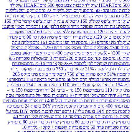
ולד לבבות צבע כסף 500 גרם
HEART שוקולד
50 גרם
סניקרס וופל גליליות 22 גרם
טוויקס וופל גליליות
ו טורטילה צ'יפס בטעם צ'ילי מתוק 100 גרם
קינג עוגיות רכות
ס ללת''ס 160 גרם
קינג עוגיות רכות צ'יפס קרמל מלוח 160
יות רכות שוקולד מריר צ'יפס חלבון 160 גרם
מרק ראמן פיקנטי
 גרם
גולון שרקיז ללא גלוטן טו-גו 160ג'
גולון שוקובום
 120ג'
טבלת פררו רושר מקדמיה ואגוז לוז 90 גרם
קינדר
נדס 120 גרם
קינדר הפי מומנטס 161 גרם
מילקה עוגת
מילקה טבלה צימוק אגוז חדש 270ג' - K
מילקה טראפל
שקית מארס מיני מיקס 400 גרם
קראנצ'י רואופ בטעם
אם אנד אם בוטנים 220ג'
מנורת 3 המשאלות סוכריות 9.6
לד לבן להמסה 28% קקאו בד"צ 750 גרם
מטבעות
 קקאו בד"צ 750 גרם
מטבעות שוקולד מריר
קינדר בואנו מיני מיקס 205
ראו במילוי קרם וניל 66 גרם
אוראו בראוניז 154 גרם
אוראו
אוראו קראנצ'י בייטס 110 גרם
אוראו גולדן 154 גרם
מילקה
מרשמלו 150 גר – ברבי 24 יחידות
מרשמלו 150 גר –
מרשמלו נקניקייה 10 גרם
מארז טסה של בוננזה
מארז טסה
עוגיות מזרחיות בטעם שום בצל 400 גרם אחוה
עוגיות מזרחיות
ערכה להכנת ממתק DIY טיפות 24 גרם
ערכה
 17 גרם
ערכה להכנת ממתק DIY גומי על
ממתק אבקה מדליקה 12 גרם
הנשיקות שלי "דובי" 40
 סוכריות כוכב 60 גרם
תיק יצירה סוכריות לב 60 גרם
תיק
פרח 60 גרם
סוכריות קופצות + לקקן - גלידה 10