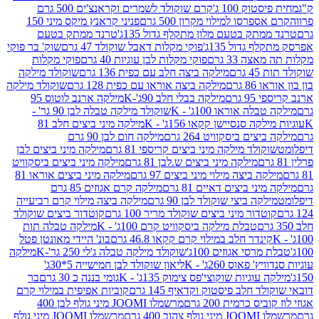
ק 100 ג'
קרם שוקולד לשמרים וקראנצ'ים 500 גרם
רסו למילוי מקרון 500 גרם
פניני קראנץ מיקס מיני 150
תק בטעם מלון מתקלף גדול 135ג'
טרנד ממתק בטעם
גדול 135ג'
פוקי מקלות דאבל שוקולד 47 גרם
שוק' בר פוקי
 33 גרם
פוקי מקלות לבן עוגיות 40 גרם
פוקי מקלות
רם
מילקה ביצה חלב עם כפית 136 גרם
שוקולד מילקה
 גרם
מילקה ביצה אוראו עם כפית 128 גרם
שוקולד מילקה
גרם
מילקה בבלי חלב 90ג'-K
מילקה ארנב לוטוס 95
ה אוראו 100ג' - K
שוקולד מילקה טבלה לבן 90 גר' -
ה סנסיישן קקאו 156ג' - K
מילקה מיני ביצים חלב 81
ים ביסקוויט 264 גרם
מילקה חום לבן 90 גרם
ולד מילקה מיני ביצים קריספי 81 גרם
מילקה מיני ביצים לבן
מילקה מיני ביצים ש.לבן 81 גרם
מילקה מיני ביצים ביסקוויט
 ביצה מילוי מיני ביצים 97 גרם
מילקה מיני ביצים אוראו 81
י ביצים דאיים 81 גרם
מילקה קרם אגוזים 85 גרם
קה ביצי שוקולד לבן 90 גרם
מילקה ביצה מילוי קרם רביעייה
דור מיני ביצים שוקולד מריר 100 גרם
קוטדור ביצים שוקולד
טבלת מילקה ביסקוויט קרם 100ג' - K
מילקה טבלה תות
נדר חלב במילוי קרם קקאו 46.8 גרם
בונ' היידי מאונטן פטל
סי אגוזים 100ג'
שוקולד מילקה טבלה ג'לי 250 גר'-K
מילקה
פאוס 260ג' - K
ליאון שוקולד לבן חמישייה 5*30ג'
וגיות שוקוצי'פס צימוק 135ג' - K
גומי בננה כ 30 גרם
בר
 חלב פיסטוק וקדאיף 145 גרם
קוביות אפיפית במילוי קרם
 כרמית 200 גרם
מרשמלו JOOMI מיני גולף לבן 400
400 גרם
מרשמלו JOOMI מיני גולף