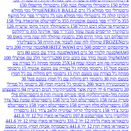
טרולי מרשמלו בננה 150 גרם
טרולי מרשמלו 150
לא 75 גרם ENERGY BALLZ
טרולי גומי ממולא
גרם
טרולי גומי ממולא מנגו 75 גרם
ד"ר פפר וניל מוקצף
 פפר בטעם אוכמניות 355 מ"ל
פרינגלס אדובאדה צילי 158
נגלס דבש חרדל 158 גרם
שוקולד קינדר מקסי שישייה 126
ריסמיס סנטה עומד 55ג'
ד"ר פפר אורגינל 355 מ"ל
קלוגס
 בוקר תירס 250 גרם
גונץ שוקולד לוח שנה מיקי מאוס 50
 את הקרח 50 גרם
צילינדר
50 גרם MORITZ WAWI
סנטה שקית 200 גרם
לנדר 50 גרם WAWI
סנטה בודד עם כובע 80 גרם
 סנטה בודד עם כובע וכיס 200גר'
ריטר חלב עם אמיצ'לי 100
 זהב חנוכה שמח 25X14 סמ
גוסי ממתק ג'ל בצורת עט
ם
גוסי ממתק ג'ל בצורת עט בטעם אבטיח 15 גרם
גוסי
ורת עט בטעם תות 15 גרם
גומי דיפ מקלות עם ג'ל חמוץ
ם
גומי דיפ מקלות עם ג'ל חמוץ בטעם פטל 30
דובאי 200 גרם
גוסי ג'ל בקבוק חמוץ 20 גרם
גוסי ג'ל סמיילי
וצר פלסטיק
קינדר דגנים רביעייה 94 גרם
צעצוע
סוכריות
לקקן סיסי סטיקס פינגווין תות 9 גרם
פרינגלס פילי
רם
פרינגלס הכל בייגל 158 גרם
פרינגלס שמנת בצל צדר
נגלס מלח וינגרייט 158 גרם
פרינגלס ראנץ' 158 גרם
פרינגלס
קיבלר קרקר שמינייה קלאב צ'דר 311 גרם
פררו
אסורטמנט 197.8 גרם
אוראו מארז וניל 12 יח' 441.6
ידה 12 יח' 331.2 גרם
אוראו מארז שוקו 12 יח' 441.6
ת 12 יח' 441.6 גרם
ממתק אבקה חמוץ- מתוק בטעם