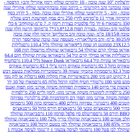
מרכז שולחן רימון אקרילי זהב+ הדפסה -
ר זהב דקורטיבי + כיתוב שנה טובה
קישוטי שולחן אקרילי שנה
יח'
קישוטי שולחן אקרילי שנה טובה -כסף - 5 יח'
דג כסף
 ס"מ
דבש לחיץ 250 גרם עמק חפר
עוגת דבש עוגל'ה
טיק בצורת רימון ק. 7 ס"מ-שקוף
חב' 6 כלי
 -בצורת תפוח 12.8*13.8*7 ס"מ
קופ' קרטון חלון שנה
קפ' קרטון חלון שנה טובה
אגרת+ מעטפה שנה טובה שופר/ספר תורה
מגנט חג שמח 5*9
אוראו שוקולד גליל 110.4 גרם
גלילות
קרם שוקולד 54 גרם
אוראו שוקולה מרשמלו תות 168
ראו במילוי קרם וניל 54 גרם
אוראו עוגיות שוקולד חום 64.4
ת וניל 64.4 גרם
אוראו Space Dunk גליל 110.4 גרם
חטיף
גרם
חטיף טאקיס דרגון צ'ילי 92.3 גרם
חטיף טאקיס
ממתק בקבוקי שעווה 39 גרם
סוכריות ממולאות בטעם דבש
יני 200 גרם
איטריות אורז מקלות 600 גרם
לוק או לוק גומי
טודיי חטיף חלבון קרמל מלוח 65 גרם
מארז של 10 יח'
ס 140 גרם
פחית תפוחחה משקה אורגני מוגז תפוח ואננס
ת לימוננדה משקה אורגני מוגז- לימון וליים 250 מ"ל
פחית
אורגני מוגז תפוזי דם ודומדמניות 250 מ"ל
גרגרי טפיוקה
גרגרי טפיוקה גדולים 400 גרם
מיסו כהה 500 גרם
מיסו
נאצ'וס טבעי 50 גרם
נאצ'וס תירס כחול 50 גרם
נאצ'וס
פרינגלס סין פלפל ופרמזן 110 גרם
ביאנקה שוקולד
ם
ביאנקה שוקולד מריר 72% 100 גרם
ביאנקה שוקולד
ביאנקה שוקולד לבן בטעם קרמל 100 גרם
ביאנקה
100 גרם
גומי לעיסה צבעוני 1 ק"ג
גומי לעיסה אבטיח 1