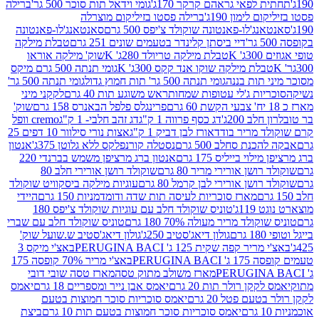
לפאי גראהם קרקר 170ג'
גומי וידאל תות סוכר 500 גר'
ברילה
לימון 190ג'
ברילה פסטו בזיליקום מוצרלה
ג'לו-פאנטונה שוקולד צ'יפס 500 גרם
סאנטאנג'לו-פאנטונה
דיי ביסתן קלינדר בטעמים שונים 251 גרם
טבלת מילקה
K
טבלת מילקה טריולד 280ג' K
שוק' מילקה אוראו
לת מילקה שוקו אנד קקס 300ג' K
גומי תנתה 500 גרם מיקס
 תות בננה
גומי תנתה 500 גר' תות חמוץ גדול
גומי תנתה 500 גר'
יות ג'לי עטופות שמחות
ראש משוגע תות 40 גרם
לקקני מיני
פרינגלס פלפל הבאנרס 158 גרם
שוק'
 200ג'
דג כסף פרווה 1 ק"ג
דג זהב חלבי- 1 ק"ג
cremo וופל
 מריר בודד
אורז לבן דביק 1 ק"ג
אצות נורי סילוור 10 דפים 25
נת סחלב 500 גרם
נסטלה קורנפלקס ללא גלוטן 375ג'
אנטון
וי בייליס 175 גרם
אנטון ברג מרציפן משמש בברנדי 220
שן אורירי מריר 80 גרם
שוקולד רושן אורירי חלב 80
ושן אורירי לבן קרמל 80 גרם
עוגיות מילקה ביסקוויט שוקולד
מארז סוכריות לעיסה תות שדה ודומדמניות 150 גרם
היידי
1ג'
טוניס שוקולד חלב עם עוגיות שוקולד צ'יפס 180
לד מריר מעולה 70% 180 גרם
טוניס שוקולד חלב עם שברי
גולון דיאג'סטיב 250ג'
גולון דיאג'סטיב ש.שועל שוק'
 קפה שקית 125 ג' PERUGINA BACI
באצ'י מיקס 3
PERUGINA
באצ'י מריר 70% קופסה 175
מארז משולב מתוק טסה
מארז טסה שובי דובי
קן רולר תות 20 גרם
יאמס אבן נייר ומספריים 18 גרם
יאמס
עם פטל 20 גרם
יאמס סוכריות סוכר חמוצות בטעם
יאמס סוכריות סוכר חמוצות בטעם תות 10 גרם
ביצת