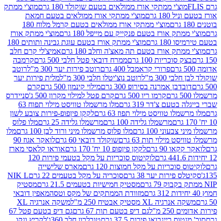
וצ'י ממתקי אורז ממולאים בטעם שוקולד 180 גרם
מוצ'י ממתק
180 גרם
מוצ'י ממתקי אורז ממולאים בטעם חמאת
מוצ'י ממתקי אורז ממולאים בטעם קרמל מלוח 180
תק אורז בטעם פנקייק עם מייפל 180 גרם
מוצ'י ממתק אורז
18 גרם
מוצ'י ממתק אורז בטעם עוגת גבינה ותותים 180
תק אורז בטעם תה מאצ'ה וחלב 180 גרם
אמיצ'לי קרם חלב
סוכריות 100 גרם
ממרח דובאי פטל חלבי 500 גרם
קרמבה
פרורי קראמבל 400 גרם
רוטב פירות יער 300 מ"ל
רוטב
 300 מ"ל
רוטב נוצ'יטלו חלבי 300 מ"ל
מלית פירות יער
דבן אמרנה בסירופ 300 גרם
מילוי קינמון 500 גרם
קרם
קרמו ריו 500 גרם
קרם פטל למילוי מקרון 500 ג'
סניידרס
טעם צ'דר 319 גרם
מלו מרשמלו טוויסט מילוי תפוח 63
לו טוויסט מילוי תפוז 63 גרם
לקקן פיןפופ-פירות צובע לשון
מרשמלו גלידה 100 גרם
מרשמלו גלידה 25 גרם
מלו פלוס
עוני 100 גרם
מלו פלוס מרשמלו מיני ורוד לבן 100 גרם
מלו
 מילוי תות 63 גרם
שוקולד דובאי 60 גרם
לואקר אגוז 90
ו 90 גרם
לקקן פיןפופ 10 יח' 170 גרם
אוראו קלאסי מארז
לוקיטוס סוכריות על מקל בטעמי פירות 120
סוכריות על מקל חמוצות 120 גרם
מארס שלישייה
פירות יער 38 גרם
סוכריה על מקל בטעמים 22 גרם
NIK L
מסטיק חמישיות בטעמים 21.5 גרם
מסטיק
מזוודת הממתקים של מקס וטסה
מאפין דובאי
יה XL מסטיק אבטיח 250 מ"ל
משקה אנרגיה XL
2 מ"ל
גם דיפ בטעם תות 67 גרם
גם דיפ בטעם פטל 67
ס ריינבואו פירות 37.5 גרם
טובלרון חלב 360ג'
לקריץ ונקו