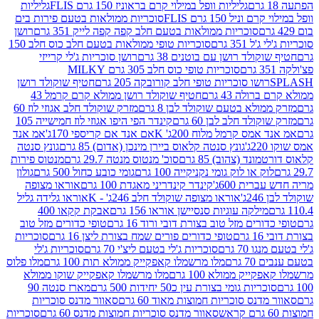
גליליות וופל במילוי קרם בראוניז 150 גרם FLIS
גליליות
יל 150 גרם FLIS
סוכריות ממולאות בטעם פירות בים
סוכריות ממולאות בטעם חלב קפה קפה לייק 351 גרם
רושן
351 גרם
סוכריות טופי ממולאות בטעם חלב כוס חלב 150
ולד רושן עם בוטנים 38 גרם
רושן סוכריות ג'לי קרייזי
סוכריות טופי כוס חלב 305 גרם MILKY
ושו סוכריות טופי חלב קורובקה 205 גרם
חטיף שוקולד רושן
לה 43 גרם
חטיף שוקולד רושן ממולא קרם קרמל 43
ולא בטעם שוקולד לבן 8 גרם
מזרק שוקולד חלב אגוזי לוז 60
לד חלב לבן 60 גרם
קינדר הפי היפו אגוזי לוז חמישייה 105
מס קרמל מלוח 200ג' K
אם אנד אם קריספי 170ג'
אמ אנד
גונץ סנטה קלאוס ביירן מינכן (אדום) 85 גרם
גונץ סנטה
ד (צהוב) 85 גרם
סוכ' מנטוס מנטה 29.7 גרם
מנטוס פירות
ק או לוק גומי נקניקייה 100 גרם
גומי כובע כחול 500 גרם
גולון
ית 600ג'
קינדר קינדריני מאגדת 100 גרם
אוראו מצופה
'
אוראו מצופה שוקולד חלב 246ג' - K
אוראו גלידה גליל
ילקה עוגיות סנסיישן אוראו 156 גרם
אבקת קקאו 400
רים מזל טוב בצורת דובי ורוד 16 גרם
טופי כדורים מזל טוב
ם
טופי כדורים פורים שמח בצורת ליצן 16 גרם
סוכריות
70 גרם
סוכריות ג'לי בטעם ליצ'י 70 גרם
סוכריות ג'לי
גרם
מלו מרשמלו קאפקייק ממולא תות 100 גרם
מלו פלוס
יק ממולא 100 גרם
מלו מרשמלו קאפקייק שוקו ממולא
יות גומי בצורת עין כ50 יחידות 500 גרם
מארז סנטה 90
נס סוכריות חמוצות מאוד 60 גרם
סאוור מדנס סוכריות
סאוור מדנס סוכריות חמוצות מדנס 60 גרם
סוכריות