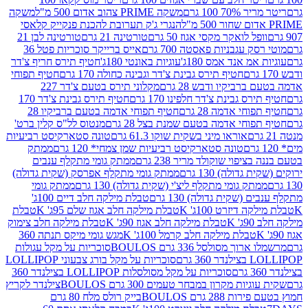
 100 גרם
משקה PRIME צהוב אדום 500 מ"ל
משקה
הנגרי ג'ק תערובת להכנת פנקייק קלאסי
ל לואקר מקסי אגוז 50 גרם
טורטינה 21 גרם
טורטינה לבן 21
 עגבניות פאסטה 700 גרם
אייס ברייקר סוכריות פטל 36
מ אנד אמס 180ג'
עוגיות באונטי 180ג'
חטיף תירס חריף צ'דר
חטיף תירס גבינת צ'דר וגבינה כחולה 170 גרם
חטיף תפוחי
ביקיו ודבש 28 גרם
מקלוני תירס בטעם צ'דר 227
 גבינת צ'דר חלפינו 170 גרם
חטיף תירס גבינת צ'דר 170
חי אדמה 28 גרם
חטיף תפוחי אדמה בטעם ברביקיו 28
וחי אדמה בטעם שמנת בצל 28 גרם
מנטוס לל"ס קלין ברט'
אוראו מיני בשקית שוקו 61.3 גרם
טונה סטארקיסט רביעיות
טונה סטארקיסט רביעיות שמן צמחי* 120 גרם
ממתק
יפוי שוקולד מריר 238 גרם
ממתק גומי מתקלף ענבים
דולה) 130 גרם
ממתק גומי מתקלף אפרסק (שקית גדולה)
ק גומי מתקלף ליצ'י (שקית גדולה) 130 גרם
ממתק גומי
(שקית גדולה) 130 גרם
טבלת מילקה חלב דיים 100ג'
דיזרט 100ג' K
טבלת מילקה חלב אגוז שלם 95ג' K
טבלת
K
טבלת מילקה חלב אגוז 90ג' K
טבלת מילקה חלב צימוק
טבלת מילקה חלב קרמל 100ג' K
מגש גומי מיקס תנתה 360
 מסולסל 336 גרם BOULOS
סוכריות על מקל עגולות
 גרם
סוכריות על מקל בורג צבעוני LOLLIPOP
סוכריות על מקל מסולסלות LOLLIPOP בצילנדר 360
ות מקרון במבחר טעמים 300 גרם BOULOS
צילנדר לקריץ
28 גרם BOULOS
בייק רולס מלח 80 גרם