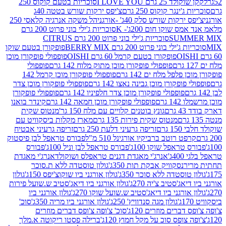
2 גרם I LOVE YOU
סוכריות בטעם קוקוס 250
ינגר קוקוס 250 גרם
צ'יפס ירקות שורש בטטה 40ג
רקות שורש סלק 40ג' -אורגני
הל משקה אנרגיה קלאסי 250
 שוקו חום 200ג'- K
סוכריות ג'ילי בוני פרוט 200 גרם
SUM
סוכריות ג'ילי בוני פרוט 200 גרם CITRUS
ילי בוני פרוט 200 גרם BERRY MIX
פופקורן בטעם שוקו
פופקורן בטעם קרמל 60 גרם OISHI
פופפולי פופקורן מוכן
פופפולי פופקורן מוכן מתוק מלוח 142 גרם
פופפולי
פלפל מלח ים 142 גרם
פופפולי פופקורן מוכן קרמל 142
ופקורן מוכן גבינה נאצו 142 גרם
פופפולי פופקורן מוכן צדר
פופפולי פופקורן מוכן צדר חלפיניו 142 גרם
פופפולי פופקורן
גרם
פופפולי פופקורן מוכן חמאה 142 גרם
קינדר בואנו
ם
גונץ בוטנים קלויים עם מלח 150 גר'
מנטוס שקית
מנטוס שקית פירות 135 גרם
מארז מקלות ביסקוויט עם
גרם
זריפה גרעיני דלעת 250 גרם
זריפה גרעיני אבטיח
ט רוטב ברביקיו אורגינל 510 מ"ל
פבורס טראפל לבן פיסטוק
טראפל שוקו 100ג'
פבורס טראפל לבן וניל 100ג'
פבורס
ג'
אנרג'י מאגדת דגנים טראפלס ושוקולד
אנרג'י מאגדת
ר
נסקוויק אבקת תות 350ג'
גולון טוסטדה ללא ת.סוכר
וסטדה ללא סוכר 350ג'
גולון אורגני ביו שוקוצ'יפס 150ג'
גולון
אג'סטיב צ'יה 270ג'
גולון אורגני ביו דיאג'סטיב ש.שועל פירות
אורגני ביו דיאג'סטיב ש.שועל שוקו 270ג'
גולון אורגני ביו
גולון מגה סנדוויץ' 250ג'
גולון אורגני ביו מריה 350ג'
סוכ'
ברים מוזרים 120ג'
סוכ' צ'ופה צ'ופס דברים מוזרים
צופס סוכ על מקל חמוץ 120ג'
ברילה פסטו ריקוטה א.מלך