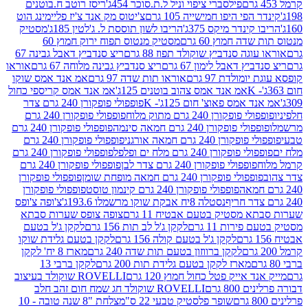
פילסברי ציפוי וניל ל.ת.סוכר 454ג'
ריסז רוטב ח.בוטנים
פי היפו חמישייה 105 גרם
צ'יטוס מק אנד צ'יז פליימינג הוט
ינדר מיקס 375ג'
הריבו לשון תוססת ל. ג'לטין 185ג'
מסטיק
ה חמוץ 60 גרם
מסטיק מנטוס תפוח ירוק חמוץ 60
גה סנדביץ שוקולד תפוז 88 גרם
ריצ סנדביץ דאבל גבינה 67
ץ דאבל לימון 67 גרם
ריצ סנדביץ גבינה מלוחה 67 גרם
אוראו
מולדת 97 גרם
אוראו תות שדה 97 גרם
אמ אנד אמס שוקו
אמ אנד אמס צהוב בוטנים 125ג'
אמ אנד אמס קריספי כחול
אמס פאוצ' חום 125ג'- K
פופפולי פופקורן 240 גרם צדר
פופקורן 240 גרם מתוק מלוח
פופפולי פופקורן 240 גרם
י פופקורן 240 גרם חמאה סינמה
פופפולי פופקורן 240 גרם
רן 240 גרם חמאה אורגני
פופפולי פופקורן 240 גרם
פופקורן 240 גרם מלח ים ופלפל
פופפולי פופקורן 240 גרם
פופפולי פופקורן 240 גרם צדר לבן
פופפולי פופקורן 240 גרם
פולי פופקורן 240 גרם חמאה מופחת שומן
פופפולי פופקורן
פופפולי פופקורן 240 גרם קינמון טוסט
פופפולי פופקורן
נסטלה 8יח אבקת שוקו מרשמלו 193.6ג'
צ'ופה צ'ופס
 מסטיק בטעם אבטיח 11 גרם
צופה צופס שערות סבתא
ירות 11 גרם
לקקן ג'ל לב תות 156 גרם
לקקן ג'ל בטעם
לקקן ג'ל בטעם קולה 156 גרם
לקקן בטעם גלידת שוקו
לקקן ברווזון בטעם תות שדה 240 גרם
מארז 8 יח' לקקן
מארז לקקן בטעם גלידת תות 200 גרם
לקקן ברבי 13
 אייק פטל כחול חמוץ 120 גרם
ROVELLI שוקולד בעיצוב
80 גרם
ROVELLI שוקולד חג שמח חום זהב חלב
שופר פלסטיק טבעי 22 ס"מ
צלחת "8 שנה טובה - 10