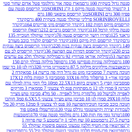
ת 100 גרם
מארז טסה אור גדול
גומי פטל אדום שחור סטי
רינטה סנטה מיקס 1 ק"ג SORINI
בונ' קריסמס סנטה עם
בונ' קריסמס טיפאני 180 גרם
גרם
SORINI
קינדר
דמות 102 ג'
קינדר קריסמיס מיני פריינדס 164ג'
קינדר
מל 110ג'
קינדר קריסמס גרביים 212ג'
רפאלו קריסמס
פררו רושר קריסמיס סנטה 70ג'
קינדר שוקולד חנוכייה 135
יסמס תיק מיקס 193ג'
קינדר קריסמיס קלנדר כוכב מעורב
 קריסמיס ביצה ענקית בנות 220ג'
קינדר קריסמיס ביצה ענקית
ינדר קריסמס דמויות עם הפתעה 36ג'
קינדר קריסמיס לב עם
מילקה אוראו סנדוויץ 92 גרם
מילקה שוקולד חלב עם עדשים
קה עוגיות סנסיישן 156 גרם
וופל מילקה במילוי קרם 150
לקיניס מילקה 87.5 גרם
טורינו מריר 320ג'
דן לגן 10 כד שמן
 סמ
סביבון מוט נס גדול היה פה ברשת 14 סמ
אקדח 2
33 סמ
סביבון 5 קומות בלוח 17X12
ופ 22.5X13 סמ
10 כלי דמוי נורה למילוי עם
דן לגן 12 מ.מפתחות פנס לד צבעוני 7 סמ
מארז 3 מזרקים
10 מל'
מזרק גדול לאפייה - 50 מל'
4 סביבון טוש מצייר
דן לגן 10 סביבון טוש מצייר צבעוני 6.5X5.5 סמ
3 חותכן
סביבון חנוכיה
הפתעה 10 פנס לד צבעוני 9 סמ
12 מזרק 20 מל'
ירה וקישוט
גומי נודלס ענקי 120ג'
מרשמלו פאסט פוד
 מח תות 120 גרם נוזל
גומי סנטה ענקי 170ג'
מטבעות
מטבע 10 שח חלבי 1 ק"ג
מטבע 5 שח פרווה 1
פרוטאין פרו-חטיף חלבון טבעוני בטעם פיסטוק שוקולד 55
פרו-חטיף חלבון טבעוני בטעם שוקולד וניל 55 גרם
פרוטאין