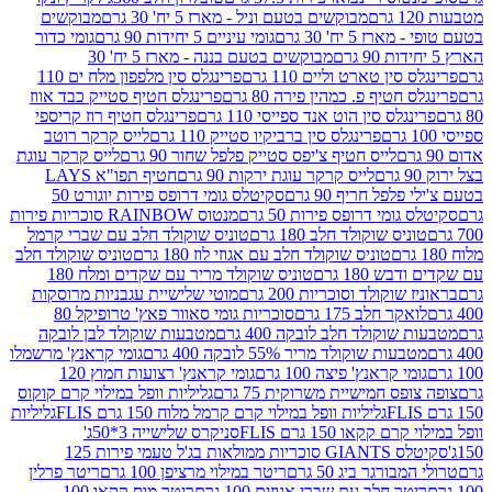
מבוקשים בטעם וניל - מארז 5 יח' 30 גרם
מבוקשים
5 יח' 30 גרם
גומי עיניים 5 יחידות 90 גרם
גומי כדור
מבוקשים בטעם בננה - מארז 5 יח' 30
ין טארט וליים 110 גרם
פרינגלס סין מלפפון מלח ים 110
חטיף פ. כמהין פירה 80 גרם
פרינגלס חטיף סטייק כבד אווז
לס סין הוט אנד ספייסי 110 גרם
פרינגלס חטיף רוז קריספי
פרינגלס סין ברביקיו סטייק 110 גרם
לייס קרקר רוטב
לייס חטיף צ'יפס סטייק פלפל שחור 90 גרם
לייס קרקר עוגת
לייס קרקר עוגת ירקות 90 גרם
חטיף תפו"א LAYS
פל חריף 90 גרם
סקיטלס גומי דרופס פירות יוגורט 50
ומי דרופס פירות 50 גרם
מנטוס RAINBOW סוכריות פירות
יס שוקולד חלב 180 גרם
טוניס שוקולד חלב עם שברי קרמל
טוניס שוקולד חלב עם אגוזי לוז 180 גרם
טוניס שוקולד חלב
 180 גרם
טוניס שוקולד מריר עם שקדים ומלח 180
וקולד וסוכריות 200 גרם
מוטי שלישיית עגבניות מרוסקות
ר חלב 175 גרם
סוכריות גומי סאוור פאץ' טרופיקל 80
וקולד חלב לובקה 400 גרם
מטבעות שוקולד לבן לובקה
ות שוקולד מריר 55% לובקה 400 גרם
גומי קראנץ' מרשמלו
י קראנץ' פיצה 100 גרם
גומי קראנץ' רצועות חמוץ 120
ס חמישיית משרוקית 75 גרם
גליליות וופל במילוי קרם קוקוס
גליליות וופל במילוי קרם קרמל מלוח 150 גרם FLIS
גליליות
קקאו 150 גרם FLIS
סניקרס שלישייה 3*50ג'
סקיטלס GIANTS סוכריות ממולאות בג'ל טעמי פירות 125
ורגר ביג 50 גרם
ריטר במילוי מרציפן 100 גרם
ריטר פרלין
ר חלב עם שברי אגוזים 100 גרם
ריטר מוס קקאו 100