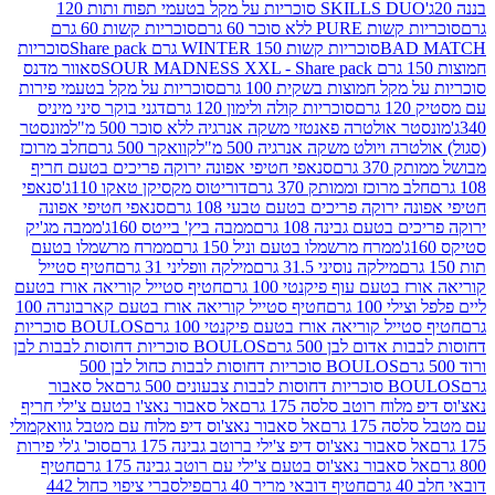
SKILLS DUO סוכריות על מקל בטעמי תפוח ותות 120
P ללא סוכר 60 גרם
סוכריות קשות 60 גרם
BAD
סוכריות קשות WINTER 150 גרם Share pack
סוכריות
סאוור מדנס
קל חמוצות בשקית 100 גרם
סוכריות על מקל בטעמי פירות
סוכריות קולה ולימון 120 גרם
דגני בוקר סיני מיניס
 אולטרה פאנטזי משקה אנרגיה ללא סוכר 500 מ"ל
מונסטר
ה ויולט משקה אנרגיה 500 מ"ל
קוואקר 500 גרם
חלב מרוכז
3 גרם
סנאפי חטיפי אפונה ירוקה פריכים בטעם חריף
 מרוכז וממותק 370 גרם
דוריטוס מקסיקן טאקו 110ג'
סנאפי
ירוקה פריכים בטעם טבעי 108 גרם
סנאפי חטיפי אפונה
בטעם גבינה 108 גרם
ממבה ביץ' בייטס 160ג'
ממבה מג'יק
ממרח מרשמלו בטעם וניל 150 גרם
ממרח מרשמלו בטעם
מילקה נוסיני 31.5 גרם
מילקה וופליני 31 גרם
חטיף סטייל
בטעם עוף פיקנטי 100 גרם
חטיף סטייל קוריאה אורז בטעם
100 גרם
חטיף סטייל קוריאה אורז בטעם קארבונרה 100
יל קוריאה אורז בטעם פיקנטי 100 גרם
BOULOS סוכריות
אדום לבן 500 גרם
BOULOS סוכריות דחוסות לבבות לבן
BOULOS סוכריות דחוסות לבבות כחול לבן 500
 צבעונים 500 גרם
אל סאבור
וח רוטב סלסה 175 גרם
אל סאבור נאצ'ו בטעם צ'ילי חריף
175 גרם
אל סאבור נאצ'וס דיפ מלוח עם מטבל גוואקמולי
סאבור נאצ'וס דיפ צ'ילי ברוטב גבינה 175 גרם
סוכ' ג'לי פירות
סאבור נאצ'וס בטעם צ'ילי עם רוטב גבינה 175 גרם
חטיף
חטיף דובאי מריר 40 גרם
פילסברי ציפוי כחול 442