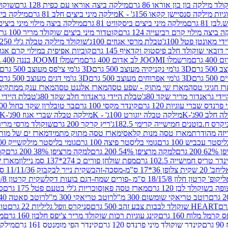
לד מילקה בון בון אוראו 86 גרם
מילקה ביצה אוראו עם כפית 128 גרם
שוקולד
גיות מילקה סנסיישן קקאו 156ג' - K
מילקה מיני ביצים חלב 81 גרם
מילקה ביצים 
 81 גרם
מילקה מיני ביצים ביסקוויט 81 גרם
מילקה ביצה מילוי מיני ביצים 97 גר
 ביצה מילוי קרם רביעייה 124 גרם
קוטדור מיני ביצים שוקולד מריר 100 גרם
די מאונטן פטל 100ג'
טבלת מרסי אגוזים 100ג'
שוקולד מילקה טבלה ג'לי 250 גר'-K
 דובאי שוקולד חלב פיסטוק וקדאיף 145 גרם
קוביות אפיפית במילוי קרם אגוזי לוז
מרשמלו JOOMI לב אדום 400 גרם
מרשמלו JOOMI בננה 400 גרם
3D גו'מי נקניקיה מעוצב 500 גרם
3D גו'מי צי'פס מעוצב 500 גרם
3D גו'מי אפרוחים מעוצב 500 גרם
3D גו'מי דגים מעוצב 500 גרם
ז חגיגי טסה
מארז שי מתוק - שפע טסה
מארז אלגנט טסה
מארז ענק ממתקים
די גראנדור מריר שקד 80ג'
טבלת היידי גראנדור חלב שקד 80ג'
טבלת היידי גר
נדס שברי עוגיות 120 גרם
קינדר מקסי 100 גרם
בר טובלרון שקד כחול 100ג'
לב 90ג'-K
מילקה טבלה יוגורט 100ג' - K
מילקה טבלה שברי אגוז 90ג'-K
קרס ח.בוטנים חמישייה קרימי 182.5ג'
ריץ קרקר 200 גרם
שוקולד מרסי מריר 250 ג
מארז טסה מנות קלאסי
מארז טסה מתוק מתמיד
מארז ים של מות
יסטר עכביש 100 גרם
גומי בליסטר פיצה 100 גרם
גומי בליסטר מילקשייק 100 גרם
2 גרם
למקה מרציפן 54% 200 גרם
למקה מרציפן 38% 200 גרם
קונ
נדר טריס חמישייה 102.5 גרם
מפת שולחן פורים כ 274*137 סמ ניילון
מארז שמי
חב' 20 שקית צלופן 36*17 ס"מ-מסכה-זהב
שקית נייר לבקבוק 11/11/36 ס"מ ס"מ-פורים שמח- דגם ענן
קופ' קרטון חלון 18/15/8 ס"מ -פורים שמח-דגם בועות דקל
שקית קרטון 24.5/19/8 ס"מ-פורים שמח-דגם בועות דקל
שוקולד לבן 120 גרם
מארז טסה פאן
סוכריות ג'לי בטעם פטל 175 גרם
סו
רוטב טריאקי שומשום 300 מ"ל
רוטב טריאקי 300 מ"ל
רוטב סאטה 240 גרם
HEART שוקולד לבבות צבע זהב 500 גרם
סניקרס וופל גליליות 22 גרם
טווי
רמל מלוח 160 גרם
קינג עוגיות רכות שוקולד מריר צ'יפס חלבון 160 גרם
מר
ם
קינדר שוקולד מיני פרנדס 120 גרם
קינדר הפי מומנטס 161 גרם
מילקה ע