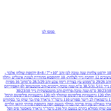
סמסו לנו
סט צלחות שנה טובה לבן זהב "10+"7 / 8+8 יח'
מפת שולחן אלבד -
חבק נייר לצלחת- 10 יח
קופסא מהודרת לעוגת אינגליש +חלון
 ס"מ
מגש עץ בצורת רימון צבע זהב 28.5/29 ס"מ
חב' 16 מפיות
-שנה טובה-רימונים-זהב מוטבע
קפ' ל6 קאפקייקס
שקית נייר 30/23/10
12 גרם
עוגיות פיליפינוס שוקולד לבן 120 גרם
עוגיות פיליפינוס קרמל
מארז לב ריטר ספורט 110 גרם
ד"ר גרארד פתי-בר שוקו בר בסקוויט
רד טארלט עוגיה פריכה במילוי בטעם קפה בתוספת פתיתי קקאו קלויים
קו ממולא בקרם בטעם וניל 216 גרם
ד"ר גרארד מאסטר פיס וופל