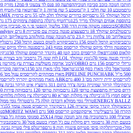
חותכן חנוכה כוכב סביבון חנוכיה
הפתעה 10 פנס לד צבעוני 9 סמ
12 מזרק 20 מל' לעבודות יצירה וקישוט
גרם
מטבע 10 שח חלבי 1 ק"ג
מטבע 5 שח פרווה 1 ק"ג
פרוטאין פרו-חטיף חלבו
קרמל ושוקולד 55 גרם
מיקס כדורים שוקולד חלב ולבן 55 גרם כרמית MIX
בי
בתוספת אגוזים ושוקולד מריר 125גר'
חטיף גרונלה בתוספת צימוקים 175 גר'
SORINI
בובספוג משקה פחית הדר 330 מל
שק' קונפטי פי.וי.סי-סביביון מי
גרם
טולבקס שוקולד 18 גרם
צעצוע סנטה בובות עם סוכריות 8 גרם Candytoy
מיטאלי
חב' 10 צלחות נייר ק.23 ס"מ-חנוכה שמח כחול/זהב מיטאלי
קפ' קרטון + חלון- 8/51/18 
גרם
ביסקויט קרמל לוטוס 156 גרם
ביסקויט לוטוס בטעם קרמל 250 גרם
גלילי
גרם
סנטה וורלד מיקס שוקולד קריסמס במגף 243 גרם
סנטה וורלד מיקס שוקולד 
קלאוס 160ג'
רפאלו קריסמיס כוכב קטן 40 ג
קינדר קריסמס שוקולד 150ג'
קינ
ג'
היידי סנטה עומד 70ג'
גונץ שוקולד LOL לוח שנה 75 גרם
בונ' זהב בצורת עץ מק
גריזלי קריסמס 156 גרם VOBRO
בונ' אדומה משולשת בצורת עץ מקרטון עם שרי 126 ג
סמ
טראפל בלגי מארז כסף 150ג'
טראפל בלגי מארז זהב 150ג'
אירופה סוכריות 
500 מ"ל PIPELINE PUNCH
ABK מארז ממתקים לקריסמיס עגול מס' 6 300 גרם
לקריסמיס ידית ירוקה מס' 3 400 גרם
ABK מארז ממתקים יוקרתי לקריסמיס (מלאך) מס' 7 450 גרם
גרם
קיבלר קרקר שמינייה גבינה צ'דר כתום 311 גרם
צ'יז איט קרקר גבינה צהובה 27
דרופ סוכריה מתפוצצת טרופי 120 גרם
בזוקה טרופי 120 גרם
בזוקה פירות 120 גרם
צ'יפס חמוץ 175ג'
בייגלה ציו מקלות תפו"א 80 גרם
בייגלה ציו מקלות מלוחים 100 גרם
ENERGY BALLZ
טרולי גומי ממולא דובדבן קולה 75 גרם
טרולי גומי ממולא מנג
גרם
שוקולד קינדר מקסי שישייה 126 גרם
קינדר קריסמיס סנטה עומד 55ג'
ד"ר
הקרח 50 גרם
צילינדר אייסקונפקט קריסמס 500 גרם MORITZ WAWI
סנטה 
אמיצ'לי 100 גרם
חנוכיה פח זהב חנוכה שמח 25X14 סמ
גוסי ממתק ג'ל בצורת 
בטעם תות 30 גרם
גומי דיפ מקלות עם ג'ל חמוץ בטעם פטל 30 גרם
בונבונירה ד
מזל+סוכריות
לקקן סיסי סטיקס פינגווין תות 9 גרם
פרינגלס פילי סטייק גבינה 158 גרם
גרם
קיבלר קרקר שמינייה קלאב צ'דר 311 גרם
פררו קולקשיין גרנד אסורטמנט 197.8 