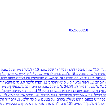
0526350858
שנה טובה יח'
צלחת נייר 8" שנה טובה 10 יח'
כוסות נייר שנה טובה 10 יח'
+רגל שנה טובה כ-18 ס"מ
קיסמים לראש השנה * 8 יח'
קישוטי שולחן -3 עיצובים 12 יח
ובה
מגש עץ בצורת תפוח צבע זהב 29/26
חב' 12 תפוח גליטר ק.3 ס"מ-ירוק
חב' 12 תפוח גליטר ק.3 ס"מ-זהב
שקית נייר 38.5/31.5/11 ס"מ
שקית נייר 24.5/19/8 ס"מ-שנה טובה-פרחים-זהב מוטבע
שקית נייר 30/23/10 ס"מ-שנה טובה-פרחים-זהב מוטבע
תוקה
מארז טסה מוזהב
הריבו מרשמלו ברביקיו 175ג'
עוגיות פיליפינוס שוקולד חלב 0
ל 90ג' - K
מילקה פיבוריטס MIX מונדלז 141 גרם
מארז לב אמיצ'לי 125 גרם
וויט בטעם קקאו ממולא בקרם וניל בטעם שוקולד חלב 216 גרם
ד"ר גרא
פופקורן קלויים 165 גרם
ד"ר גרארד פתי-בר דאבל קרם בסקוויט בטעם שו