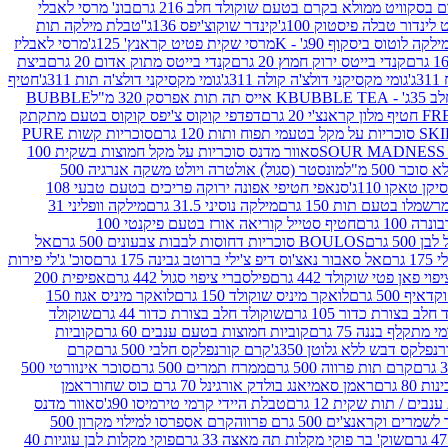
סקוויט ממולא בקרם בטעם שוקולד חלב 216 גרם
בונ' מרסי לאבלי
 לינדור טבלה פיסטוק 100ג'
קינדר שוקוצ'יפס 136ג'
'טבלת מילקה תות
ילקה לוטוס ביסקוף 90ג' - K
מרסי שקית פטיט קראנץ' 125ג'
מרסי לאבליז
קנדי בייטס ירוק חמוץ 20 גרם
קנדי בייטס מתוק אדום 20 גרם
ביצת
'
גומי מקסיקני דולצ'ה קולה 311ג'
גומי מקסיקני דולצ'ה תות 311ג'
חטיף
' - K
BUBBLE TEA אייס תה תות אפרסק 320 מ"ל
BUBBLE
דפדפי קוקוס צ'יפס קוקוס בטעם מתקתק
ח ותות 120 גרם
סוכריות קשות PURE
סאוור מדנס סוכריות על מקל חמוצות בשקית 100
 500 מ"ל
מונסטר (סגול) אולטרה ויולט משקה אנרגיה 500
ן טאקו 110ג'
סנאפי חטיפי אפונה ירוקה פריכים בטעם טבעי 108
מלו בטעם תות 150 גרם
מילקה נוסיני 31.5 גרם
מילקה וופליני 31
100 גרם
חטיף סטייל קוריאה אורז בטעם פיקנטי 100
BOULOS סוכריות דחוסות לבבות צבעונים 500 גרם
אל
רם
אל סאבור נאצ'וס דיפ צ'ילי ברוטב גבינה 175 גרם
סוכ' ג'לי פירות
י פאן פטי שוקולד 442 גרם
פילסברי ציפוי סגול 442 גרם
אפיפית 200
 500 גרם
לואקר מיניס שוקולד 150 גרם
לואקר מיניס אגוז 150
לב בצורת כדור 105 גרם
שוקולד חלב בצורת כדור 44 גרם
שוקולד
מי מתקלף בננה 75 גרם
קוביות חמוצות בטעם ענבים 60 גרם
קוביות
פלקס דבש ללא גלוטן 350ג'
קרם קורנפלקס חלבי 500 גרם
קרם
קרם תות פרווה 500 גרם
ממרח תמרים 500 גרם
סוכר אינוורטי 500
ראמן סאמיאנג בולדק אורגינל 70 גרם כוס שחור
ראמן
ים / תות שקית 12 גרם
טבלת היידי קרמי טירמיסו 90ג'
סאוור מדנס
ים וקראנצ'ים 500 גרם פרווה
קרם אספרסו למילוי מקרון 500
שוק' בר פוקי מקלות תה מאצה 33 גרם
פוקי מקלות לבן עוגיות 40