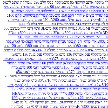
 מילקה ארנב קריספי 95 גרם
מילקה בבלי חלב 90ג'-K
מילקה ארנב לוטוס
ביסקוויט 264 גרם
מילקה חום לבן 90 גרם דיפלומט
שוקולד מילקה מיני
ם
מילקה מיני ביצים אוראו 81 גרם
מילקה מיני ביצים דאיים 81
קוטדור ביצים שוקולד חלב 350 גרם
טבלת מילקה ביסקוויט קרם 100ג' -
מילקה עוגיות סנדוויץ' פאוס 260ג' - K
ליאון שוקולד לבן חמישייה
 קוביס כרמית 200 גרם
מרשמלו JOOMI מיני גולף לבן 400
מרשמלו JOOMI פטריה ורודה 400 גרם
3D גו'מי דובי ורוד מעוצב 500
3D גו'מי דובי כחול מעוצב 500 גרם
3D גו'מי כבשה מעוצב 500 גרם
3D
3D גו'מי כלבים מעוצב 500 גרם
פילסברי בראוניז ללא גלוטן 415
 טסה
מארז מותגי הבית טסה
טבלת היידי מריר מקור וונצואלה 50ג'
טבלת
אנדור מריר אגוז 80ג'
טבלת היידי גראנדור חלב אגוז 80ג'
רולטה 120 גרם
מילקה אגוז שלם 250ג' - K
מילקה טבלה לו 87ג'-K
טבלת מילקה בוטנים
גומי מתקלף ענק אפרסק 136 גרם
גומי מתקלף ענק בננה 136 גרם
גומי
רם
הריבו זהב מקסי דובונים 375ג'
מארז ספר ושוקולדים
גומי בליסטר
גים
מארז סירת מתוקטסה
סילאן טבעי לחיץ 500 גרם
מארז התיק המתוק
גומי בליסטר אבטיח 100 גרם
גומי בליסטר דובי 100 גרם
ממרח
פיטורת פירות בון ממן 370 גרם
חמאת בוטנים סקיפי קלאסי 454
נייה ג'לי פורים * 25 גרם
מארז 4 סוכריות על מקל וסוכריות קופצות 20
שקית נייר 30/23/10 ס"מ-פורים שמח -
גומי בננה קצף 1 ק"ג
קליק מיני
כריות ג'לי בטעם ענבים 175 גרם
סוכריות ג'לי בטעם תות שדה 175
רוטב חמוץ מתוק 300 מ"ל
רוטב צ'ילי מתוק 300 מ"ל
HEART
קס וופל גליליות 22 גרם
ג'מבו טורטילה צ'יפס בטעם צ'ילי מתוק 100
ק ראמן פיקנטי להכנה מהירה 120 גרם
גולון שרקיז ללא גלוטן טו-גו
וגת גבינה 300ג'-K
מילקה טבלה צימוק אגוז חדש 270ג' - K
מילקה