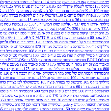
ממולא בקרם קקאו מצופה בשוקולד חלב 114 גרם
ד"ר גרארד סימול שוקולד חלב
מיקס 185ג'
מרסי לאבליז שוקולד לבן 185ג'
מרסי שקית פטיט מריר 125ג'
מרסי
יוגורט 100ג' - K
מילקה אוראו סנדוויץ' 92 ג' - K
מילקה אוראו לבן 100 ג' - K
קרמי 185ג'
פררו דופלו צ'וקנאט 130ג'
נחשולי שלוקים להקפאה בצורת נחש 280 מ"ל
הפתעה ענקית בנים 36 גרם
סוכריה על מקל בטעמים 15 גרם
סוכריה על מקל בט
מילקה אוראו חטיף 37ג' - K
ליאון שוקו חמישייה 5*30ג' 150ג'
מארז טסה מג
TEA אייס תה תפוח 320 מ"ל
אבקת נסקוויק שוקו 280ג'
נסטלה נסקפה קפה נמס 3 ב1
25 גרם
דפדפי קוקוס צ'יפס קוקוס בטעם קקאו 25 גרם
ווי סמארט קראנצי מנגו 0
ללא סוכר 60 גרם
סוכריות קשות 60 גרם BAD MATCH
סוכריות קשות WINTER 150 גרם Share pack
גרם
סוכריות על מקל בטעמי פירות עם מסטיק 120 גרם
סוכריות קולה ולימון 120 גרם
מ"ל
קוואקר 500 גרם
חלב מרוכז מבושל ממותק 370 גרם
סנאפי חטיפי אפונה יר
גרם
סנאפי חטיפי אפונה ירוקה פריכים בטעם גבינה 108 גרם
ממבה ביץ' בייטס 60
גרם
חטיף סטייל קוריאה אורז בטעם עוף פיקנטי 100 גרם
חטיף סטייל קוריאה א
גרם
BOULOS סוכריות דחוסות לבבות אדום לבן 500 גרם
BOULOS סוכריות דחוסות לבבות לבן ורוד 500 גרם
סאבור נאצ'וס דיפ מלוח רוטב סלסה 175 גרם
אל סאבור נאצ'ו בטעם צ'ילי חריף
800 גרם
אל סאבור נאצ'וס בטעם צ'ילי עם רוטב גבינה 175 גרם
חטיף דובאי חלב 
גרם
מזוודת הממתקים של מקס מלך הגומי
מייק אנד אייק רכבת הרים 120 גרם
גרם
ריטר יוגורט גאווה 100 גרם
ריטר קוקוס 100 גרם
ריטר מריר תפוז שקד 100 גרם
מדליוני מיקס 105 גרם
שוקולד בצורת פיצה 105 גרם
שוקולד לבן בצורת כדור 105 גר
חמוצות בטעם תות 60 גרם
זיזי קוביות חמוצות בטעם קולה 60 גרם
דגני בוקר 
קורנפלקס פרווה 500 גרם
קרם טופי פקאן חלבי 500 גרם
ממרח חלווה פיסטוק פרוו
גרם
סאמיאנג טופוקי בולדק קארבו 179 גרם קערה ורודה
ראמן סאמיאנג בולדק קארבו 
סאמיאנג בולדק חריף אקסטרים 70 גרם כוס אדום
נסקוויק אבקת בננה 350ג'
סוכריות חמוצות 60 גרם mystery
שלישיית וופל דובאי לבן 72 גרם
שלישיית וופל
גרם
פניני קראנץ מיקס מיני 150 גרם
טרנד ממתק בטעם מלון מתקלף גדול 135ג'