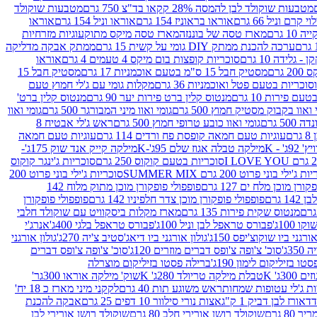
מטבעות שוקולד לבן להמסה 28% קקאו בד"צ 750 גרם
מטבעות שוקולד
קרם וניל 66 גרם
אוראו בראוניז 154 גרם
אוראו וניל 154 גרם
אוראו
1 גרם
מארז טסה של בוננזה
מארז טסה מיקס מתוק
עוגיות מזרחיות
ערכה להכנת ממתק DIY גומי על קשית 15 גרם
ממתק אבקה מדליקה
גלידה 10 גרם
סוכריות קופצות בום מיקס 4 טעמים 4 גרם
אוראו
 גרם
מסטיק חבל 15 ס"מ בטעם אוכמניות 17 גרם
מסטיק חבל 15
וכריות בטעם פטל ואוכמניות 36 גרם
מקלות גומי עם ג'לי חמוץ טעם
ם פירות 10 גרם
מנטוס קלין ברט פירות יער 90 גרם
מנטוס קלין ברט'
 ואוו בקבוק מסטיק חמוץ 500 גרם
גומי ואוו מיני המבורגר 500 גרם
גומי ואוו
50 גרם
גומי ואוו כובע טרופי חמוץ 500 גרם
ראש ג'לי אבטיח 8
ם
עוגיות טעם חמאה קופסת פח ורדים 114 גרם
עוגיות טעם חמאה
' - K
מילקה טבלה אגוז שלם 95ג'-K
מילקה קייק אנד שוק 175ג'-
סוכריות בטעם קוקוס 250 גרם
סוכריות ג'ינגר קוקוס
ג'ילי בוני פרוט 200 גרם SUMMER MIX
סוכריות ג'ילי בוני פרוט 200
רן מוכן מלח ים 127 גרם
פופפולי פופקורן מוכן מתוק מלוח 142
 גרם
פופפולי פופקורן מוכן צדר חלפיניו 142 גרם
פופפולי פופקורן
מנטוס שקית פירות 135 גרם
מארז מקלות ביסקוויט עם שוקולד חלבי
100ג'
פבורס טראפל לבן וניל 100ג'
פבורס טראפל בלגי 400ג'
אנרג'י
ורגני ביו שוקוצ'יפס 150ג'
גולון אורגני ביו דיאג'סטיב צ'יה 270ג'
גולון אורגני
3ג'
סוכ' צ'ופה צ'ופס דברים מוזרים 120ג'
סוכ' צ'ופה צ'ופס דברים
ו בזיליקום לימון 190ג'
ברילה פסטו בזיליקום מוצרלה
3ג' K
טבלת מילקה טריולד 280ג' K
שוק' מילקה אוראו 300גר'
ות ג'לי עטופות שמחות
ראש משוגע תות 40 גרם
לקקני מיני מארז כ 18 יח'
אורז לבן דביק 1 ק"ג
אצות נורי סילוור 10 דפים 25 גרם
אבקה להכנת
80 גרם
שוקולד רושן אורירי חלב 80 גרם
שוקולד רושן אורירי לבן