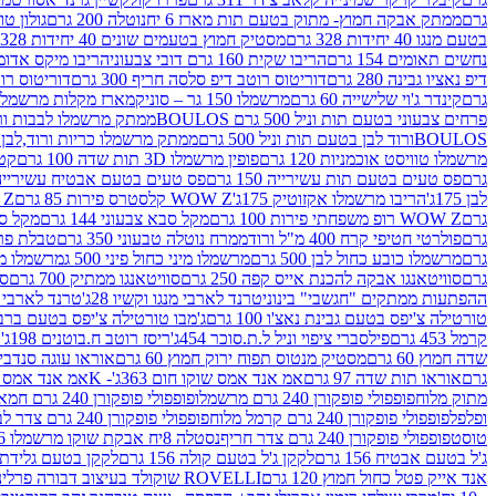
גרם
ממתק אבקה חמוץ- מתוק בטעם תות מארז 6 יח
נוטלה 200 גרם
גולון טוו
בטעם מנגו 40 יחידות 328 גרם
מסטיק חמוץ בטעמים שונים 40 יחידות 328 גרם
נחשים תאומים 154 גרם
הריבו שקית 160 גרם דובי צבעוני
הריבו מיקס אדומים 175
דיפ נאציו גבינה 280 גרם
דוריטוס רוטב דיפ סלסה חריף 300 גרם
דוריטוס רוטב
גרם
קינדר ג'וי שלישייה 60 גרם
מרשמלו 150 גר – סוניק
מארז מקלות מרשמלו יאמס צבע
פרחים צבעוני בטעם תות וניל 500 גרם BOULOS
ממתק מרשמלו לבבות ורוד לבן ב
BOULOSורוד לבן בטעם תות וניל 500 גרם
ממתק מרשמלו כריות ורוד,לבן בטעם תות 
מרשמלו טוויסט אוכמניות 120 גרם
פופין מרשמלו 3D תות שדה 100 גרם
קטש
גרם
פס טעים בטעם תות עשירייה 150 גרם
פס טעים בטעם אבטיח עשירייה 150 גר
לבן 175ג'
הריבו מרשמלו אקזוטיק 175ג'
WOW Z קלסטרס פירות 85 גרם
WOW Z ק
גרם
WOW Z רופ משפחתי פירות 100 גרם
מקל סבא צבעוני 144 גרם
מקל סבא 
גרם
פולרטי חטיפי קרח 400 מ"ל ורוד
ממרח נוטלה טבעוני 350 גרם
טבלת פררו ר
גרם
מרשמלו כובע כחול לבן 500 גרם
מרשמלו מיני כחול פיני 500 ג
מרשמלו מיני 
גרם
סוויטאנגו אבקה להכנת אייס קפה 250 גרם
סוויטאנגו ממתיק 700 גרם
סו
ההפתעות ממתקים "חגשבי" בינוני
טרנד לארבי מנגו וקשיו 28ג'
טרנד לארבי תו
טורטילה צ'יפס בטעם גבינת נאצ'ו 100 גרם
ג'מבו טורטילה צ'יפס בטעם ברביקיו 00
קרמל 453 גרם
פילסברי ציפוי וניל ל.ת.סוכר 454ג'
ריסז רוטב ח.בוטנים 198ג'
ק
שדה חמוץ 60 גרם
מסטיק מנטוס תפוח ירוק חמוץ 60 גרם
אוראו עוגה סנדביץ שו
גרם
אוראו תות שדה 97 גרם
אמ אנד אמס שוקו חום 363ג'- K
אמ אנד אמס צהו
מתוק מלוח
פופפולי פופקורן 240 גרם מרשמלו
פופפולי פופקורן 240 גרם חמאה סינמה
ופלפל
פופפולי פופקורן 240 גרם קרמל מלוח
פופפולי פופקורן 240 גרם צדר לבן
טוסט
פופפולי פופקורן 240 גרם צדר חריף
נסטלה 8יח אבקת שוקו מרשמלו 193.6ג'
ג'ל בטעם אבטיח 156 גרם
לקקן ג'ל בטעם קולה 156 גרם
לקקן בטעם גלידת שוקו
אנד אייק פטל כחול חמוץ 120 גרם
ROVELLI שוקולד בעיצוב דבורה פרלינים 800 גרם