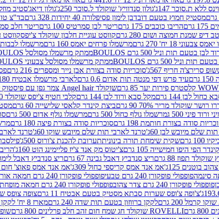
ינס ללא ת.סוכר 147ג'
גולון סנדוויץ' שוקולד ל.סוכר 250ג'
גולון דיאג'סטיב מוזלי 365
מסטיק חמוץ בטעם דובדבן לימון פסיפלורה 40 יחידות 328 גרם
בד"צ טורינו
 גרם
הריבו כוכבים 175 גרם
ריטר לבן סמרטיס 100 גרם
ריטר חלב סמרטיס 
 דיפ שמנת חמוצה ושום 280 גרם
קווסט עוגיית חלבון שוקולד צ'יפס
קווסט ע
וני 18 יח' 270 גרם
מרשמלו פרחים יאמס 160 גרם
מרשמלו לבבות יאמס 
טעם תות וניל 500 גרם BOULOS
ממתק מרשמלו מסולסל BOULOSתכלת לבן בטעם תות וניל 500 גרם
וניל 500 גרם BOULOS
ממתק מרשמלו מסולסל צבעוני BOULOSבטעם תות וניל 500 גרם
ופ סרירצ'ה חריף 567ג'
סוכריות סודה בצורת אבן נייר ומספרים 216 גרם
פס 
ם
עיד פרש דפי מנטה תות אדום 0.6 גרם
לארבי מרשמלו אבטיח 180ג'
לסטרס פירות יער 85 גרם
שוקולד Angel hair צמר גפן עם פיסטוק 150 גרם
כחול לבן 144 גרם
מקל סבא ורוד לבן 144 גרם
קלבי חטיף צ'יפס שוקולד 40 גרם
ושר שוקולד מריר 70% 90 גרם
ביצת קינדר קלאסי שלישייה 60 גרם
מסטיק א
ורוד פיני 500 ג
מרשמלו גולף כחול 500 גרם
מרשמלו גולף אדום 500 גרם
סוכ
כריות סודה בצורת חותמת 198 גרם
סוכריות סודה בצורת פיצה 180 גרם
מרשמ
ת שלם מיובש לבן 60ג'
טרנד לארבי תות שלם מיובש שוקו 60ג'
טרנד לארבי 
1 גרם
שקית שימחת תורה בינונית
תערובת להכנת צ'ורוס 500ג'
פילסברי 
ינדר הפי היפו חמישייה 105 גרם
צ'יטוס מק אנד צ'יז פליימינג הוט 160ג'
הריבו 
קולד תפוז 88 גרם
ריצ סנדביץ דאבל גבינה 67 גרם
ריצ סנדביץ דאבל לימון 67 גר
ב בוטנים 125ג'
אמ אנד אמס קריספי כחול 309ג'
אמ אנד אמס פאוצ' חום 125ג'- K
פופפולי פופקורן 240 גרם טבעי
פופפולי פופקורן 240 גרם חמאה אורגני
פופפולי פופקורן 240 גרם צדר צהוב
פופפולי פופקורן 240 גרם חמאה מופחת שומן
צ'ופה צ'ופס שערות סבתא מסטיק בטעם אבטיח 11 גרם
צופה צופס שער
 קרמל 200 גרם
לקקן ברווזון בטעם תות שדה 240 גרם
מארז 8 יח' לקקן ברבי 80 גרם
ROVELLI שוקולד חג שמח חום זהב חלב פרלינים 800 גרם
שופר 