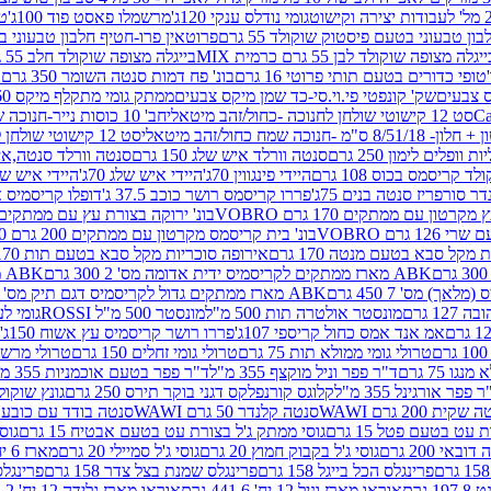
גומי נודלס ענקי 120ג'
מרשמלו פאסט פוד 100ג'
טר
ן טבעוני בטעם פיסטוק שוקולד 55 גרם
פרוטאין פרו-חטיף חלבון טבעוני בטעם 
יגלה מצופה שוקולד לבן 55 גרם כרמית MIX
בייגלה מצופה שוקולד חלב 55 גרם כרמית MIX
טופי כדורים בטעם תותי פרוטי 16 גרם
בונ' פח דמות סנטה השומר 350 גרם SORINI
קס צבעים
שק' קונפטי פי.וי.סי-כד שמן מיקס צבעים
ממתק גומי מתקלף מיקס 60 גרם
סט 12 קישוטי שולחן לחנוכה -כחול/זהב מיטאלי
חב' 10 כוסות נייר-חנוכה שמח כחול/זהב מיטאלי
ס"מ -חנוכה שמח כחול/זהב מיטאלי
סט 12 קישוטי שולחן לחנוכה -צבעוני
ות וופלים לימון 250 גרם
סנטה וורלד איש שלג 150 גרם
סנטה וורלד סנטה,איש ש
קריסמס בכוס 108 גרם
היידי פינגווין 70ג'
היידי איש שלג 70ג'
היידי איש שלג 50
דר סורפריז סנטה בנים 75ג'
פררו קריסמס רושר כוכב 37.5 ג'
דופלו קריסמיס איש
רטון עם ממתקים 170 גרם VOBRO
בונ' ירוקה בצורת עץ עם ממתקים 170 גרם OBRO
רם VOBRO
בונ' בית קריסמס מקרטון עם ממתקים 200 גרם VOBRO
10 סביבון פ
מקל סבא בטעם מנטה 170 גרם
אירופה סוכריות מקל סבא בטעם תות 170 גרם
ABK מארז ממתקים לקריסמיס ידית אדומה מס' 2 300 גרם
ABK מארז מתנה פעמון לקריסמיס מס' 1 200 גרם
ABK מארז ממתקים גדול לקריסמיס דגם תיק מס' 4 500 גרם
1 גרם
מונסטר אולטרה תות 500 מ"ל
מונסטר 500 מ"ל ROSSI
גומי לעי
אמ אנד אמס כחול קריספי 107ג'
פררו רושר קריסמיס עץ אשוח 150ג'
טרולי גומי ממולא תות 75 גרם
טרולי גומי זחלים 150 גרם
טרולי מרשמלו ב
ו 75 גרם
ד"ר פפר וניל מוקצף 355 מ"ל
ד"ר פפר בטעם אוכמניות 355 מ"ל
 פפר אורגינל 355 מ"ל
קלוגס קורנפלקס דגני בוקר תירס 250 גרם
גונץ שוקולד 
שקית 200 גרם WAWI
סנטה קלנדר 50 גרם WAWI
סנטה בודד עם כובע 80 גרם WAWI
עט בטעם פטל 15 גרם
גוסי ממתק ג'ל בצורת עט בטעם אבטיח 15 גרם
גוס
ובאי 200 גרם
גוסי ג'ל בקבוק חמוץ 20 גרם
גוסי ג'ל סמיילי 20 גרם
מארז 6 יח' תיבת אוצר פלסטיק
פרינגלס הכל בייגל 158 גרם
פרינגלס שמנת בצל צדר 158 גרם
פרינגלס מ
גרם
אוראו מארז וניל 12 יח' 441.6 גרם
אוראו מארז גלידה 12 יח' 331.2 גרם