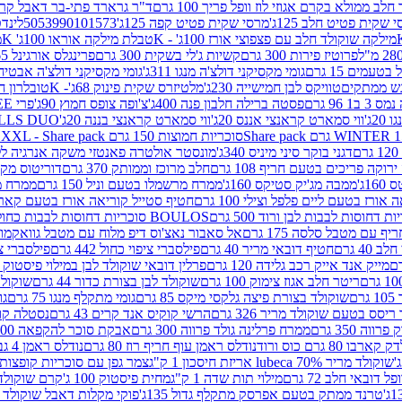
 ממולא בקרם אגוזי לוז וופל פריך 100 גרם
ד"ר גרארד פתי-בר דאבל קרם ב
 שקית פטיט חלב 125ג'
מרסי שקית פטיט קפה 125ג'
5053990101573
לינדט
מילקה שוקולד חלב עם פצפוצי אורז 100ג' - K
טבלת מילקה אוראו 100ג' K
מ
פרוטיז פירות 300 גרם
קשיות ג'לי בשקית 300 גרם
פרינגלס אורגינל 165 גרם
עמים 15 גרם
גומי מקסיקני דולצ'ה מנגו 311ג'
גומי מקסיקני דולצ'ה אבטיח 311ג
ש ממתקים
טוויקס לבן חמישייה 230ג'
מלטיזרס שקית פינוק 68ג'- K
טובלרון חלב 35ג
 96 גרם
פסטה ברילה חלבון פנה 400ג'
צ'ופה צופס חמוץ 90ג'
פרי FREE חטיף מלון קראנצ'י 20 גרם
2ג'
ווי סמארט קראנצי אננס 20ג'
ווי סמארט קראנצי בננה 20ג'
SKILLS DUO סוכריות על מקל בטעמי תפו
סוכריות חמוצות 150 גרם SOUR MADNESS XXL - Share pack
דגני בוקר סיני מיניס 340ג'
מונסטר אולטרה פאנטזי משקה אנרגיה ללא סוכר
וקה פריכים בטעם חריף 108 גרם
חלב מרוכז וממותק 370 גרם
דוריטוס מקסיק
1ג'
ממבה מג'יק סטיקס 160ג'
ממרח מרשמלו בטעם וניל 150 גרם
ממרח מרש
ורז בטעם ליים פלפל וצילי 100 גרם
חטיף סטייל קוריאה אורז בטעם קארבונרה 
BOULOS סוכריות דחוסות לבבות כחול לבן 500 גרם
 עם מטבל סלסה 175 גרם
אל סאבור נאצ'וס דיפ מלוח עם מטבל גוואקמולי 175 ג
40 גרם
חטיף דובאי מריר 40 גרם
פילסברי ציפוי כחול 442 גרם
פילסברי ציפו
מייק אנד אייק רכב גלידה 120 גרם
פרלין דובאי שוקולד לבן במילוי פיסטוק וקדאיף
ריטר חלב אגוז צימוק 100 גרם
שוקולד לבן בצורת כדור 44 גרם
שוקולד ח
ם
שוקולד בצורת פיצה גלקסי מיקס 85 גרם
גומי מתקלף מנגו 75 גרם
גו
ריסס בטעם שוקולד מריר 326 גרם
הרשי קוקיס אנד קרים 43 גרם
נסטלה קורנ
ה 350 גרם
ממרח פרלינה גולד פרווה 300 גרם
אבקת סוכר להקפאה 300 גרם
80 גרם כוס ורוד
נודלס ראמן עוף חריף רוז 80 גרם
נודלס ראמן 4 גבינות 80 גרם
שוקולד מריר 70% lubeca אריזת חיסכון 1 ק"ג
צמר גפן עם סוכריות קופצות ענב
 דובאי חלב 72 גרם
מילוי תות שדה 1 ק"ג
מחית פיסטוק 100 ג'
קרם שוקולד לשמר
טרנד ממתק בטעם אפרסק מתקלף גדול 135ג'
פוקי מקלות דאבל שוקולד 47 גרם