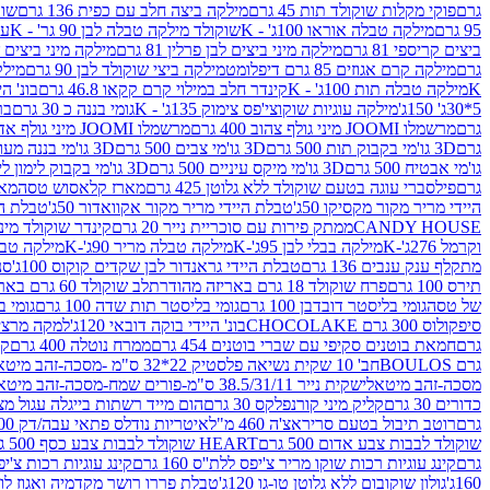
גרם
פוקי מקלות שוקולד תות 45 גרם
מילקה ביצה חלב עם כפית 136 גרם
שוקו
95 גרם
מילקה טבלה אוראו 100ג' - K
שוקולד מילקה טבלה לבן 90 גר' - K
עו
ביצים קריספי 81 גרם
מילקה מיני ביצים לבן פרלין 81 גרם
מילקה מיני ביצים ש.לבן
גרם
מילקה קרם אגוזים 85 גרם דיפלומט
מילקה ביצי שוקולד לבן 90 גרם
מילקה
K
מילקה טבלה תות 100ג' - K
קינדר חלב במילוי קרם קקאו 46.8 גרם
בונ' היי
5*30ג' 150ג'
מילקה עוגיות שוקוצי'פס צימוק 135ג' - K
גומי בננה כ 30 גרם
בר
גרם
מרשמלו JOOMI מיני גולף צהוב 400 גרם
מרשמלו JOOMI מיני גולף אדום 400 גרם
גרם
3D גו'מי בקבוק תות 500 גרם
3D גו'מי צבים 500 גרם
3D גו'מי בננה מעוצב 500 גרם
גו'מי אבטיח 500 גרם
3D גו'מי מיקס עיניים 500 גרם
3D גו'מי בקבוק לימון ליים 500 גרם
גרם
פילסברי עוגה בטעם שוקולד ללא גלוטן 425 גרם
מארז קלאסוש טסה
מאר
היידי מריר מקור מקסיקו 50ג'
טבלת היידי מריר מקור אקוואדור 50ג'
טבלת היי
CANDY HOUSE
ממתק פירות עם סוכריית נייר 20 גרם
קינדר שוקולד מיני פר
וקרמל 276ג'-K
מילקה בבלי לבן 95ג'-K
מילקה טבלה מריר 90ג'-K
מילקה טבלה ח
מתקלף ענק ענבים 136 גרם
טבלת היידי גראנדור לבן שקדים קוקוס 100ג'
סני
תירס 100 גרם
פרח שוקולד 18 גרם באריזה מהודרת
לב שוקולד 60 גרם באריזה מהודרת
של טסה
גומי בליסטר דובדבן 100 גרם
גומי בליסטר תות שדה 100 גרם
גומי בל
סיפקולוס 300 גרם CHOCOLAKE
בונ' היידי בוקה דובאי 120ג'
למקה מרציפן 62% 00
גרם
חמאת בוטנים סקיפי עם שברי בוטנים 454 גרם
ממרח נוטלה 400 גרם
קי
גרם BOULOS
חב' 10 שקית נשיאה פלסטיק 22*32 ס"מ -מסכה-זהב מיטאלי
מסכה-זהב מיטאלי
שקית נייר 38.5/31/11 ס"מ-פורים שמח-מסכה-זהב מיטאלי
כדורים 30 גרם
קליק מיני קורנפלקס 30 גרם
הום מייד רשתות בייגלה עגול מצופה ב
גרם
רוטב תיבול בטעם סריראצ'ה 460 מ"ל
איטריות נודלס פתאי עבה/דק 200 גרם
שוקולד לבבות צבע אדום 500 גרם
HEART שוקולד לבבות צבע כסף 500 גרם
גרם
קינג עוגיות רכות שוקו מריר צ'יפס ללת''ס 160 גרם
קינג עוגיות רכות צ'יפס ק
160ג'
גולון שוקובום ללא גלוטן טו-גו 120ג'
טבלת פררו רושר מקדמיה ואגוז לוז 90 גר