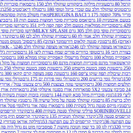
קרמל 80 גרם
עוגיות מילקה ביסקוויט שוקולד חלב 150 גרם
מארז סוכריות לעיס
גרם
טוניס שוקולד חלב עם שברי בייגל וטופי 180 גרם
גולון דיאג'סטיב 250ג'
גו
מריר 70% קופסה 175 ג' PERUGINA BACI
מארז משולב מתוק טסה
מארז
בטעם אוכמניות 10 גרם
יאמס סוכריות סוכר חמוצות בטעם תות 10 גרם
ביצת
429 גרם
סוכריות ממולאות בטעם חלב קפה קפה לייק 351 גרם
רושן סוכריות ג'לי 
גרם
סוכריות טופי כוס חלב 305 גרם MILKY SPLASH
רושו סוכריות טופי חלב 
גרם
מזרק שוקולד חלב אגוזי לוז 60 גרם
מזרק שוקולד חלב לבן 60 גרם
קינדר הפי
(אדום) 85 גרם
גונץ סנטה קלאוס דורטמונד (צהוב) 85 גרם
סוכ' מנטוס מנטה 29.7 גר
גרם
אוראו מצופה שוקולד לבן 246ג'
אוראו מצופה שוקולד חלב 246ג' - K
אוראו
בצורת דובי 16 גרם
טופי כדורים פורים שמח בצורת ליצן 16 גרם
סוכריות ג'לי ב
קאפקייק ממולא 100 גרם
מלו מרשמלו קאפקייק שוקו ממולא 100 גרם
סוכריות ג
קראש
סאוור מדנס סוכריות חמוצות מדנס 60 גרם
סוכריות חמוצות על מקל גולגולת
250 גרם
עוגת ספוג בטעם מישמש 250 גרם
עוגת ספוג בטעם שוקולד 250 גרם
רכות שיבולת תפוז שוקו צ'יפס 160 גרם
עוגה ספוג מצופה קרם קקאו 300 גרם
150ג'
טרולי גומי כרישים 200 גרם
טרולי גומי פירות ים 175 גרם
טרולי גומי עכברים
תולעים חמוצות 200 גרם
קישוטי עוגה בצנצנת 500 גרם צבעוני עגול / ארוך
ק
24 סביבון צבעוני 5X2 סמ
ארוחת אורז בסגנון איטלקי 250 גרם
ארוחת אורז בסגנ
ליצ'י 119ג'
גונץ סוכריית מקל סבא קשת 144 גרם
גונץ בובות קטנות בשקית 100 גרם
חלב ברשת 85 גרם
גונץ שוקולד סנטה על מקל שישיה 78 גרם
גונץ שוקולד חלב ס
גרם
גונץ מיקס סנטה גדול בשקית 100 גרם
מארז טסה אור גדול
גומי פטל אדום 
ROVELLI פרליני שוקולד סנטה בשקית 400 גרם
SORINI
קינדר קריסמיס מיק
קריסמיס סנטה 70ג'
קינדר שוקולד חנוכייה 135 גרם
קינדר קריסמס תיק מיקס 193
עם הפתעה 36ג'
קינדר קריסמיס לב עם הפתעה 53ג'
מילקה אוראו סנדוויץ 92 גרם
מריר 320ג'
דן לגן 10 כד שמן חנוכה נחושת 7 סמ
סביבון מוט נס גדול היה פה ברש
נורה למילוי עם הברגה 9 סמ
דן לגן 12 מ.מפתחות פנס לד צבעוני 7 סמ
מארז 3 מזרקים לאפייה ולבישול 10 מל'