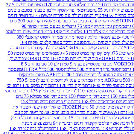
נד גומי מח תות 120 גרם נוזל
גומי סנטה ענקי 170ג'
מטבעות ברשת 27.5
שוקולד וניל 55 גרם
פרוטאין פרו-חטיף חלבון טבעוני בטעם בוטנים
חטיף דגנים גרנולה עם פירות יבשים 175גר'
חטיף דגנים
מארז שי לחנוכה סביבונצ'יק
בונ' פח משאית קריסמס 200 גרם
ממתק גומי מתקלף מנגו 75 גרם
לייס בטעם כמהין שחור 90
חב' 10 צלחות נייר ק.18 ס"מ-חנוכה שמח כחול/זהב
מארז סלסלה טסה מתוקה
ממרח לוטוס קראנצ'י 380
לג ומלאך שקית 75 גרם
סנטה וורלד סנטה קלאוס שקית 108
1ג'
קינדר סנטה קישוט עץ 3x15ג' 45ג'
שוקולד קינדר בצורת סנטה
 שלג 75ג'
קיט קט קריסמיס סנטה 45 ג'
סמארטיס קריסמיס סנטה 50
V
בונ' שוק' דמויות סנטה 160 גרם VOBRO
בונ' שוק'
לסטיק צבעוני 9 סמ
דן לגן 10 סביבון זהב 8.5
מונסטר גרין זירו פחית 500 מ"ל
מונסטר 500 מ"ל ULTRA
מונסטר
ABK מארז ממתקים
ABK מארז ממתקים ענק לקריסמיס (רכבת) מס' 5 750
סה בטעמי פירות 800 גרם
בזוקה ברי 120 גרם
בזוקה מיקס 120 גרם
ג'וסי
קינדר קריסמיס סנטה עומד 110ג'
הריבו דובי גומי חמוץ 175 גרם
הריבו גומי
ננה 150 גרם
טרולי מרשמלו 150 גרם
טרולי גומי ממולא 75 גרם
פרינגלס אדובאדה צילי 158 גרם
חטיף פרינגלס דבש חרדל 158
לוח שנה מיקי מאוס 50 גרם
FROZEN שוקולד לוח שנה לשבור את
שוק' סנטה בודד עם כובע וכיס 200גר'
ריטר חלב עם
י ממתק ג'ל בצורת עט בטעם תות 15 גרם
גומי דיפ מקלות עם ג'ל חמוץ
קינדר דגנים רביעייה 94 גרם
צעצוע מכונת
לח וינגרייט 158 גרם
פרינגלס ראנץ' 158 גרם
פרינגלס גבינה צ'דר 158
אוראו מארז שוקו 12 יח' 441.6 גרם
אוראו מארז תות 12 יח' 441.6