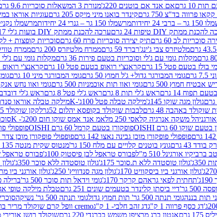
ת 10 גרם
אם אנד אם בוטנים 220ג'
מנורת 3 המשאלות סוכריות 9.6 גרם
קינדר בואנו מיני מיקס 205 גרם
עוגיות אוראו במילוי 
– ברבי 24 יחידות
מרשמלו 150 גר – גנרי 24 יחידות
מרשמלו נקניקייה 0
להכנת ממתק DIY טיפות 24 גרם
ערכה להכנת ממתק DIY בועות ג'לי 17 גרם
 סוכריות לב 60 גרם
תיק יצירה סוכריות פרח 60 גרם
סוכריות קופצות + לקקן - 
מלטיזרס צבי ג'ינג'רברד 59 גרם
ממרח מלטיזרס 200 גרם
ממרח טוויקס 200
מקלות גומי עם ג'לי וסוכריות בטעם פירות 36 גרם
מקלות גומי עם ג'לי וס
י בולז בטעם פטל 15 גרם
קראנצ'י רואופ בטעם פטל 10 גרם
קראנצ'י רואופ בטע
גרם
גומי המבורגר גדול+ ג'ל חמוץ 50 גרם
גומי המבורגר מיני 10 גרם
גומי
ש אבטיח חמוץ 500 גרם
גומי ואוו תות אוכמניות 500 גרם
גומי ואוו נחש אנקונדה 0
 תפוח 14 גרם
ראש ג'לי תות 8 גרם
ראש ג'לי פטל 8 גרם
ראש ג'לי דובדבן 8 גר
גולון מגה שוקו 145ג'
מילקה טבלה פטל 100ג'-K
מילקה טבלה אוראו סנדוויץ' 92ג
שוקולד באהבה 48 גרם
לבבות שוקולד בקופסא יהלום 52גר
לקקן שוקולד 25 גרם I LOVE YOU
הל משקה אנרגיה קלאסי 250 מל
אמ אנד אמס שוקו חום 200ג'- K
סוכריות 
עם שוקו 60 גרם OISHI
פופקורן בטעם קרמל 60 גרם OISHI
פופפולי פופקו
פופפולי פופקורן מוכן גבינה נאצו 142 גרם
פופפולי פופקורן מוכן צדר לבן 142
ודד 43 גרם
גונץ בוטנים קלויים עם מלח 150 גר'
מנטוס שקית מנטה 135 גרם
רביקיו אורגינל 510 מ"ל
פבורס טראפל לבן פיסטוק 100ג'
פבורס טראפל שוקו 
35ג'
גולון טוסטדה ללא ת.סוכר 175ג'
גולון טוסטדה ללא סוכר 350ג'
גולון א
גולון אורגני ביו ביסקוויט 170ג'
גולון מגה סנדוויץ' 250ג'
גולון אורגני ביו מריה 50
'
תחתית לפאי גראהם קרקר 170ג'
גומי וידאל תות סוכר 500 גר'
ברילה פסט
50 גר'
דיי ביסתן קלינדר בטעמים שונים 251 גרם
טבלת מילקה טופי אגוזים 00
גומי תנתה 500 גר' תות חמוץ גדול
גומי תנתה 500 גר' נשיקה
סוכרי
דג כסף פרווה 1 ק"ג
דג זהב חלבי- 1 ק"ג
cremo וופל קרם שוקולד מריר בודד
1 גרם
אנטון ברג מרציפן משמש בברנדי 220 גרם
שוקולד רושן אורירי מריר 