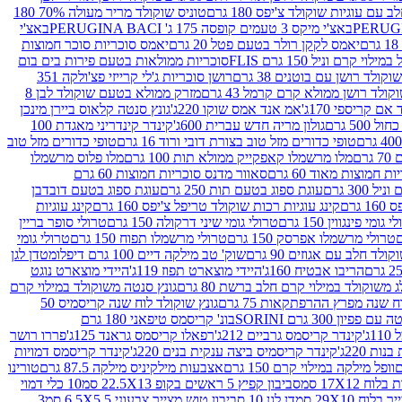
עם עוגיות שוקולד צ'יפס 180 גרם
טוניס שוקולד מריר מעולה 70% 180
באצ'י מיקס 3 טעמים קופסה 175 ג' PERUGINA BACI
באצ'י
יאמס לקקן רולר בטעם פטל 20 גרם
יאמס סוכריות סוכר חמוצות
לוי קרם וניל 150 גרם FLIS
סוכריות ממולאות בטעם פירות בים בום
קולד רושן עם בוטנים 38 גרם
רושן סוכריות ג'לי קרייזי פצ'ולקה 351
ולד רושן ממולא קרם קרמל 43 גרם
מזרק ממולא בטעם שוקולד לבן 8
ם קריספי 170ג'
אמ אנד אמס שוקו 220ג'
גונץ סנטה קלאוס ביירן מינכן
 500 גרם
גולון מריה חדש עברית 600ג'
קינדר קינדריני מאגדת 100
טופי כדורים מזל טוב בצורת דובי ורוד 16 גרם
טופי כדורים מזל טוב
רם
מלו מרשמלו קאפקייק ממולא תות 100 גרם
מלו פלוס מרשמלו
 חמוצות מאוד 60 גרם
סאוור מדנס סוכריות חמוצות 60 גרם
300 גרם
עוגת ספוג בטעם תות 250 גרם
עוגת ספוג בטעם דובדבן
גרם
קינג עוגיות רכות שוקולד טריפל צ'יפס 160 גרם
קינג עוגיות
 גומי פינגווין 150 גרם
טרולי גומי שיני דרקולה 150 גרם
טרולי סופר בריין
טרולי מרשמלו אפרסק 150 גרם
טרולי מרשמלו תפוח 150 גרם
טרולי גומי
לד חלב עם אגוזים 90 גרם
שוק' טב מילקה דיים 100 גרם דיפלומט
דן לגן
הריבו אבטיח 160ג'
היידי מוצארט תפוז 119ג'
היידי מוצארט נוגט
 משוקולד במילוי קרם חלב ברשת 80 גרם
גונץ סנטה משוקולד במילוי קרם
ח שנה מפרץ ההרפתקאות 75 גרם
גונץ שוקולד לוח שנה קריסמיס 50
יון 300 גרם SORINI
בונ' קריסמס טיפאני 180 גרם
ג'
קינדר קריסמס גרביים 212ג'
רפאלו קריסמס גראנד 125ג'
פררו רושר
ת 220ג'
קינדר קריסמיס ביצה ענקית בנים 220ג'
קינדר קריסמס דמויות
וופל מילקה במילוי קרם 150 גרם
אצבעות מילקיניס מילקה 87.5 גרם
טורינו
סביבון קפיץ 5 ראשים בקופ 22.5X13 סמ
10 כלי דמוי
דן לגן 10 סביבון טוש מצייר צבעוני 6.5X5.5 סמ
3