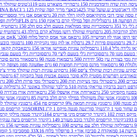
ה תות שדה ודומדמניות 150 גרם
היידי מוצארט נוגט 119ג'
טוניס שוקולד חלב 
לון דיאג'סטיב ש.שועל שוק' 425ג'
באצ'י מריר קפה שקית 125 ג' PERUGINA BACI
 טסה שובי דובי מתוק
יאמס לקקן רולר תות 20 גרם
יאמס אבן נייר ומספריים 18 גרם
 הפתעה 18 גרם
גליליות וופל במילוי קרם בראוניז 150 גרם FLIS
גליליות וופל במי
ג'ל 351 גרם
סוכריות טופי ממולאות בטעם חלב כוס חלב 150 גרם
חטיף שו
קורובקה 205 גרם
חטיף שוקולד רושן ממולא קרם ברולה 43 גרם
חטיף שוק
 היפו אגוזי לוז חמישייה 105 גרם
אמ אנד אמס קרמל מלוח 200ג' K
אם אנד א
ם
מנטוס פירות 29.7 גרם
לוק או לוק גומי נקניקייה 100 גרם
גומי כובע כחול
 גלידה גליל 110.4 גרם
מילקה עוגיות סנסיישן אוראו 156 גרם
אבקת קקאו 400 גרם
טעם מנגו 70 גרם
סוכריות ג'לי בטעם ליצ'י 70 גרם
סוכריות ג'לי בטעם ענבים 70 ג
ומי בצורת עין כ50 יחידות 500 גרם
מארז סנטה 90 גרם
סאוור מדנס סוכריות
 90 גרם
סאוור מדנס סוכריות חמוצות 60 גרם fire
עוגה ספוג מצופה קרם וניל 
קינג עוגיות רכות שוקולד צ'יפס 160 גרם
קינג עוגיות רכות שוקולד מריר צ'יפס 160 
אורביט רפרשרס מסטיק ללא סוכר בטעם אבטיח פטל בקבוקון 67 גרם
טרולי
 200 גרם
טרולי גומי נשיקות תות 200 גרם
טרולי גומי פרות חלב 200 גרם
רפט רוטב ברבקיו טריאקי מתוק 510 מ"ל
בר שוקולד באונטי 57 גר'
מילקה שוקו
ון מקסיקני 250 גרם
ארוחת אורז אושפלו 250 גרם
ארוחת אורז מג'דרה 250 גרם
גונץ אנשי שלג משוקולד במילוי קרם חלב ברשת 85 גרם
גונץ אנשי שלג
נטה 100 גרם
גונץ עוגיות חמאה 9% קריסמיס פח 454 גרם
גונץ שוקולד לו
שחור סטי 1 ק"ג
שוק' סורינטה סנטה מיקס 1 ק"ג SORINI
בונ' קריסמס סנטה עם פפ
ס דמות 102 ג'
קינדר קריסמיס מיני פריינדס 164ג'
קינדר סנטה מילקי קרמל 110
ג'
קינדר קריסמיס קלנדר כוכב מעורב 149 ג'
קינדר קריסמיס ביצה ענקית בנו
מילקה שוקולד חלב עם עדשים 100 גרם
מילקה עוגיות סנסיישן 156 גרם
ת 14 סמ
אקדח 2 סביבון אור+ 3 פרופלור בלוח 33X16 סמ
סביבון 5 קומות בלוח 17X12 סמ
מזרק גדול לאפייה - 50 מל'
4 סביבון טוש מצייר בלוח 29X10 סמ