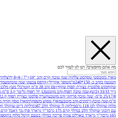
מה אתם מחפשים? תנו לנו לעזור לכם
מארז בומבסטי טסה
סט צלחות שנה טובה קרם זהב "10+"7 / 8+8 יח'
צלחת נייר 10" 
הטבעה בזהב כ- 150*240ס"מ
טופר אקרילי+הדפס צבעוני שנה טובה
מעמד עץ
שקוף
מגש פלסטיק בצורת תפוח שקוף+פס זהב 28 ס"מ קוטר
כלי מעץ מלבני 20*20 *6 +גב בצורת תפוח ג.20 ס"מ-שנה ט
נייר 33/33 (2/ש)-שנה טובה תפוח-זהב מוטבע
12 יח' תפוח גליטר ק.3 ס"מ-אדום
25/17/8 ס"מ- שנה טובה פרחוני זהב מוטבע
קערה פלסטי בצורת תפוח ק.22 ג.7 ס"מ
ס"מ-שנה טובה-רימונים-זהב מוטבע
מארז טסוש משפחתי
מארז טסה חוויה מ
מלוח שוקולד לבן 118 גרם
מילקה לו שוקולד חלב 87ג'
מילקה דיים שוקולד חלב קרמ
עם דובוני שוקולד חלב במילוי קרם 175 גרם
ד"ר גרארד פתי-בר דאבל קרם בסק
165 גרם
ד"ר גרארד טארלט עוגיה פריכה במילוי בטעם קרמל מלוח בתוספת פתיתי 