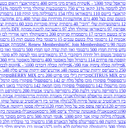
טראפל שקד 300ג' - K
שקית מארס מיני מיקס 400 גרם
קראנצ'י רואופ בטעם תו
חלב להמסה 31% קקאו בד"צ 750 גרם
מטבעות שוקולד מריר להמסה 51% קקאו פרווה בד"צ 750 גרם
קראנצ'י בייטס 110 גרם
אוראו גולדן 154 גרם
מילקה מיני קוקיז 110 גרם
מרשמלו 150 גר 
בטעם שום בצל 400 גרם אחוה
עוגיות מזרחיות עם זעתר 400 גרם אחוה
ערכה 
12 גרם
הנשיקות שלי "דובי" 40 גרם
תיק יצירה סוכריות כוכב 60 גרם
תיק יצירה
אפרסק 97 גרם
אוראו שוקולד חלב 97 גרם
ערכה להכנת ממתק DIY גלידה 43.5 גרם
ס"מ בטעם דובדבן 17 גרם
ממרח סניקרס 200 גרם
שוקולד רושן אורירי לבן 80 גרם
אבטיח 12 גרם
גומי בולז בטעם ענבים 15 גרם
גומי בולז בטעם תות 15 גרם
גומ
מנטה 90 גרם
SC Join Membership
SC Renew Membership
ממתק אצבעוני 7.5 
נחש פירות חמוץ 500 גרם
גומי ואוו תות שדה קטן חמוץ 500 גרם
גומי ואוו כרי
גרם
סוכ' מנטוס רול יחידה דיסקברי 37.5 גרם
אורביט גומי לעיסה ללא סוכר בטעם
קופסת פח פרחים 114 גרם
רול וופל מאסטר 400 גרם
וופל מאסטר גריף 360 גרם
K
מילקה טבלה צימוק אגוז 90ג'-K
מילקה טבלה דובדבן 100ג' - K
קונוס לבבות 
250 גרם
צ'יפס ירקות שורש בטטה 40ג אורגני
צ'יפס ירקות שורש סלק 40ג' -אורגני
גרם CITRUS MIX
סוכריות ג'ילי בוני פרוט 200 גרם BERRY MIX
פופקורן בט
גרם
פופפולי פופקורן מוכן פלפל מלח ים 142 גרם
פופפולי פופקורן מוכן קרמל 142 גרם
מוכן מרשמלו 142 גרם
פופפולי פופקורן מוכן חמאה 142 גרם
קינדר בואנו דארק ב
150 גרם
זריפה גרעיני דלעת 250 גרם
זריפה גרעיני אבטיח 200 גרם
קרפט רוטב ב
מאגדת דגנים טראפלס ושוקולד
אנרג'י מאגדת תחתית מריר
נסקוויק אבקת תות 0
ביו דיאג'סטיב ש.שועל פירות 270ג'
גולון אורגני ביו דיאג'סטיב ש.שועל שוקו 270ג'
מוזרים 120ג'
צ'ופה צופס סוכ על מקל חמוץ 120ג'
ברילה פסטו ריקוטה א.מלך 190ג
190ג'
סאנטאנג'לו-פאנטונה שוקולד צ'יפס 500 גרם
סאנטאנג'לו-פאנטונה בקופסה 0
K
טבלת מילקה שוקו אנד קקס 300ג' K
גומי תנתה 500 גרם מיקס מסוכר מיני תות בננה
צבעי הקשת 60 גרם
פרינגלס פלפל הבאנרס 158 גרם
שוק' בר טובלרון חלב 200ג'
סחלב 500 גרם
נסטלה קורנפלקס ללא גלוטן 375ג'
אנטון ברג מרציפן מילוי בייליס 75