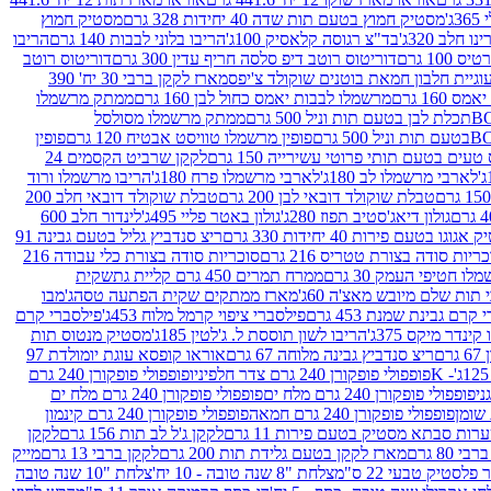
ג'
מסטיק חמוץ בטעם תות שדה 40 יחידות 328 גרם
מסטיק חמוץ
 חלב 320ג'
בד"צ רגוסה קלאסיק 100ג'
הריבו בלוני לבבות 140 גרם
הריבו
100 גרם
דוריטוס רוטב דיפ סלסה חריף עדין 300 גרם
דוריטוס רוטב
וגיית חלבון חמאת בוטנים שוקולד צ'יפס
מארז לקקן ברבי 30 יח' 390
160 גרם
מרשמלו לבבות יאמס כחול לבן 160 גרם
ממתק מרשמלו
ממתק מרשמלו מסולסל
פופין מרשמלו טוויסט אבטיח 120 גרם
פופין
טעים בטעם תותי פרוטי עשירייה 150 גרם
לקקן שרביט הקסמים 24
לארבי מרשמלו לב 180ג'
לארבי מרשמלו פרח 180ג'
הריבו מרשמלו ורוד
טבלת שוקולד דובאי לבן 200 גרם
טבלת שוקולד דובאי חלב 200
גולון דיאג'סטיב תפוז 280ג'
גולון באטר פליי 495ג'
לינדור חלב 600
גוגו בטעם פירות 40 יחידות 330 גרם
ריצ סנדביץ גליל בטעם גבינה 91
ריות סודה בצורת טטריס 216 גרם
סוכריות סודה בצורת כלי עבודה 216
לו חטיפי העמק 30 גרם
ממרח תמרים 450 גרם קליית גת
שקית
תות שלם מיובש מאצ'ה 60ג'
מארז ממתקים שקית הפתעה טסה
ג'מבו
קרם גבינת שמנת 453 גרם
פילסברי ציפוי קרמל מלוח 453ג'
פילסברי קרם
קינדר מיקס 375ג'
הריבו לשון תוססת ל. ג'לטין 185ג'
מסטיק מנטוס תות
ם
ריצ סנדביץ גבינה מלוחה 67 גרם
אוראו קופסא עוגת יומולדת 97
פופפולי פופקורן 240 גרם צדר חלפיניו
פופפולי פופקורן 240 גרם
פופפולי פופקורן 240 גרם מלח ים
פופפולי פופקורן 240 גרם מלח ים
פופפולי פופקורן 240 גרם חמאה
פופפולי פופקורן 240 גרם קינמון
ות סבתא מסטיק בטעם פירות 11 גרם
לקקן ג'ל לב תות 156 גרם
לקקן
מארז לקקן בטעם גלידת תות 200 גרם
לקקן ברבי 13 גרם
מייק
פלסטיק טבעי 22 ס"מ
צלחת "8 שנה טובה - 10 יח'
צלחת "10 שנה טובה