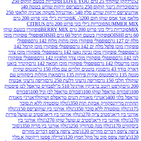
2 גרם I LOVE YOU
סוכריות בטעם קוקוס 250
ינגר קוקוס 250 גרם
צ'יפס ירקות שורש בטטה 40ג
רקות שורש סלק 40ג' -אורגני
הל משקה אנרגיה קלאסי 250
 שוקו חום 200ג'- K
סוכריות ג'ילי בוני פרוט 200 גרם
SUM
סוכריות ג'ילי בוני פרוט 200 גרם CITRUS
ילי בוני פרוט 200 גרם BERRY MIX
פופקורן בטעם שוקו
פופקורן בטעם קרמל 60 גרם OISHI
פופפולי פופקורן מוכן
פופפולי פופקורן מוכן מתוק מלוח 142 גרם
פופפולי
פלפל מלח ים 142 גרם
פופפולי פופקורן מוכן קרמל 142
ופקורן מוכן גבינה נאצו 142 גרם
פופפולי פופקורן מוכן צדר
פופפולי פופקורן מוכן צדר חלפיניו 142 גרם
פופפולי פופקורן
גרם
פופפולי פופקורן מוכן חמאה 142 גרם
קינדר בואנו
ם
גונץ בוטנים קלויים עם מלח 150 גר'
מנטוס שקית
מנטוס שקית פירות 135 גרם
מארז מקלות ביסקוויט עם
גרם
זריפה גרעיני דלעת 250 גרם
זריפה גרעיני אבטיח
ט רוטב ברביקיו אורגינל 510 מ"ל
פבורס טראפל לבן פיסטוק
טראפל שוקו 100ג'
פבורס טראפל לבן וניל 100ג'
פבורס
ג'
אנרג'י מאגדת דגנים טראפלס ושוקולד
אנרג'י מאגדת
ר
נסקוויק אבקת תות 350ג'
גולון טוסטדה ללא ת.סוכר
וסטדה ללא סוכר 350ג'
גולון אורגני ביו שוקוצ'יפס 150ג'
גולון
אג'סטיב צ'יה 270ג'
גולון אורגני ביו דיאג'סטיב ש.שועל פירות
אורגני ביו דיאג'סטיב ש.שועל שוקו 270ג'
גולון אורגני ביו
גולון מגה סנדוויץ' 250ג'
גולון אורגני ביו מריה 350ג'
סוכ'
ברים מוזרים 120ג'
סוכ' צ'ופה צ'ופס דברים מוזרים
צופס סוכ על מקל חמוץ 120ג'
ברילה פסטו ריקוטה א.מלך