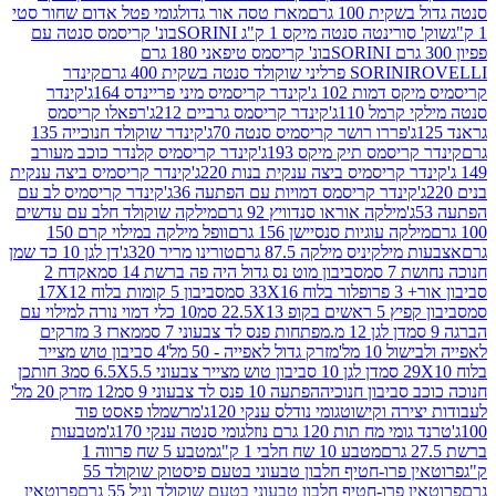
ת 100 גרם
מארז טסה אור גדול
גומי פטל אדום שחור סטי
רינטה סנטה מיקס 1 ק"ג SORINI
בונ' קריסמס סנטה עם
בונ' קריסמס טיפאני 180 גרם
גרם
SORINI
קינדר
דמות 102 ג'
קינדר קריסמיס מיני פריינדס 164ג'
קינדר
מל 110ג'
קינדר קריסמס גרביים 212ג'
רפאלו קריסמס
פררו רושר קריסמיס סנטה 70ג'
קינדר שוקולד חנוכייה 135
יסמס תיק מיקס 193ג'
קינדר קריסמיס קלנדר כוכב מעורב
 קריסמיס ביצה ענקית בנות 220ג'
קינדר קריסמיס ביצה ענקית
ינדר קריסמס דמויות עם הפתעה 36ג'
קינדר קריסמיס לב עם
מילקה אוראו סנדוויץ 92 גרם
מילקה שוקולד חלב עם עדשים
קה עוגיות סנסיישן 156 גרם
וופל מילקה במילוי קרם 150
לקיניס מילקה 87.5 גרם
טורינו מריר 320ג'
דן לגן 10 כד שמן
 סמ
סביבון מוט נס גדול היה פה ברשת 14 סמ
אקדח 2
33 סמ
סביבון 5 קומות בלוח 17X12
ופ 22.5X13 סמ
10 כלי דמוי נורה למילוי עם
דן לגן 12 מ.מפתחות פנס לד צבעוני 7 סמ
מארז 3 מזרקים
10 מל'
מזרק גדול לאפייה - 50 מל'
4 סביבון טוש מצייר
דן לגן 10 סביבון טוש מצייר צבעוני 6.5X5.5 סמ
3 חותכן
סביבון חנוכיה
הפתעה 10 פנס לד צבעוני 9 סמ
12 מזרק 20 מל'
ירה וקישוט
גומי נודלס ענקי 120ג'
מרשמלו פאסט פוד
 מח תות 120 גרם נוזל
גומי סנטה ענקי 170ג'
מטבעות
מטבע 10 שח חלבי 1 ק"ג
מטבע 5 שח פרווה 1
פרוטאין פרו-חטיף חלבון טבעוני בטעם פיסטוק שוקולד 55
פרו-חטיף חלבון טבעוני בטעם שוקולד וניל 55 גרם
פרוטאין