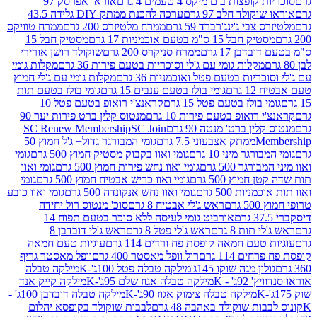
פצות בום מיקס 4 טעמים 4 גרם
אוראו אפרסק 97
ולד חלב 97 גרם
ערכה להכנת ממתק DIY גלידה 43.5
בי ג'ינג'רברד 59 גרם
ממרח מלטיזרס 200 גרם
ממרח טוויקס
בל 15 ס"מ בטעם אוכמניות 17 גרם
מסטיק חבל 15
בן 17 גרם
ממרח סניקרס 200 גרם
שוקולד רושן אורירי
מקלות גומי עם ג'לי וסוכריות בטעם פירות 36 גרם
מקלות גומי
ריות בטעם פטל ואוכמניות 36 גרם
מקלות גומי עם ג'לי חמוץ
רם
גומי בולז בטעם ענבים 15 גרם
גומי בולז בטעם תות
בולז בטעם פטל 15 גרם
קראנצ'י רואופ בטעם פטל 10
רואופ בטעם פירות 10 גרם
מנטוס קלין ברט פירות יער 90
ין ברט' מנטה 90 גרם
SC Join
SC Renew Membership
M
ממתק אצבעוני 7.5 גרם
גומי המבורגר גדול+ ג'ל חמוץ 50
גר מיני 10 גרם
גומי ואוו בקבוק מסטיק חמוץ 500 גרם
גומי
גר 500 גרם
גומי ואוו נחש פירות חמוץ 500 גרם
גומי ואוו
מוץ 500 גרם
גומי ואוו כריש אבטיח חמוץ 500 גרם
גומי
ות 500 גרם
גומי ואוו נחש אנקונדה 500 גרם
גומי ואוו כובע
רם
ראש ג'לי אבטיח 8 גרם
סוכ' מנטוס רול יחידה
אורביט גומי לעיסה ללא סוכר בטעם תפוח 14
תות 8 גרם
ראש ג'לי פטל 8 גרם
ראש ג'לי דובדבן 8
עם חמאה קופסת פח ורדים 114 גרם
עוגיות טעם חמאה
 114 גרם
רול וופל מאסטר 400 גרם
וופל מאסטר גריף
ון מגה שוקו 145ג'
מילקה טבלה פטל 100ג'-K
מילקה טבלה
ג' - K
מילקה טבלה אגוז שלם 95ג'-K
מילקה קייק אנד
מילקה טבלה צימוק אגוז 90ג'-K
מילקה טבלה דובדבן 100ג' -
ת שוקולד באהבה 48 גרם
לבבות שוקולד בקופסא יהלום