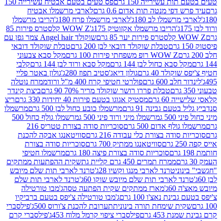
ת עשירייה 150 גרם
פס טעים בטעם אבטיח עשירייה 150
דפי מנטה תות אדום 0.6 גרם
לארבי מרשמלו אבטיח
מרשמלו לב 180ג'
לארבי מרשמלו פרח 180ג'
הריבו מרשמלו
הריבו מרשמלו אקזוטיק 175ג'
WOW Z קלסטרס פירות 85
 85 גרם
שוקולד Angel hair צמר גפן עם
טבלת שוקולד דובאי לבן 200 גרם
טבלת שוקולד דובאי
WOW Z רופ משפחתי פירות 100 גרם
מקל סבא צבעוני
 סבא כחול לבן 144 גרם
מקל סבא ורוד לבן 144 גרם
קלבי
ולד 40 גרם
גולון דיאג'סטיב תפוז 280ג'
גולון באטר פליי
ב 600 גרם
פולרטי חטיפי קרח 400 מ"ל ורוד
ממרח נוטלה
טבלת פררו רושר שוקולד מריר 70% 90 גרם
ביצת קינדר
60 גרם
מסטיק אגוגו בטעם פירות 40 יחידות 330 גרם
ריצ
טעם גבינה 91 גרם
מרשמלו כובע כחול לבן 500 גרם
מרשמלו
50 ג
מרשמלו מיני ורוד פיני 500 ג
מרשמלו גולף כחול 500
לף אדום 500 גרם
סוכריות סודה בצורת טטריס 216
סודה בצורת כלי עבודה 216 גרם
סוויטאנגו אבקה להכנת
סוויטאנגו ממתיק 700 גרם
סוכריות סודה בצורת
סוכריות סודה בצורת פיצה 180 גרם
מרשמלו חטיפי
ממרח תמרים 450 גרם קליית גת
שקית ההפתעות ממתקים
וני
טרנד לארבי מנגו וקשיו 28ג'
טרנד לארבי תות שלם מיובש
ד לארבי תות שלם מיובש שוקו 60ג'
טרנד לארבי תות שלם
6ג'
מארז ממתקים שקית הפתעה טסה
ג'מבו טורטילה
נת נאצ'ו 100 גרם
ג'מבו טורטילה צ'יפס בטעם ברביקיו
ית שימחת תורה בינונית
תערובת להכנת צ'ורוס 500ג'
פילסברי
 453 גרם
פילסברי ציפוי קרמל מלוח 453ג'
פילסברי קרם