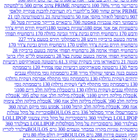
 100 גרם
משקה PRIME צהוב אדום 500 מ"ל
משקה
הנגרי ג'ק תערובת להכנת פנקייק קלאסי
ל לואקר מקסי אגוז 50 גרם
טורטינה 21 גרם
טורטינה לבן 21
 עגבניות פאסטה 700 גרם
אייס ברייקר סוכריות פטל 36
מ אנד אמס 180ג'
עוגיות באונטי 180ג'
חטיף תירס חריף צ'דר
חטיף תירס גבינת צ'דר וגבינה כחולה 170 גרם
חטיף תפוחי
ביקיו ודבש 28 גרם
מקלוני תירס בטעם צ'דר 227
 גבינת צ'דר חלפינו 170 גרם
חטיף תירס גבינת צ'דר 170
חי אדמה 28 גרם
חטיף תפוחי אדמה בטעם ברביקיו 28
וחי אדמה בטעם שמנת בצל 28 גרם
מנטוס לל"ס קלין ברט'
אוראו מיני בשקית שוקו 61.3 גרם
טונה סטארקיסט רביעיות
טונה סטארקיסט רביעיות שמן צמחי* 120 גרם
ממתק
יפוי שוקולד מריר 238 גרם
ממתק גומי מתקלף ענבים
דולה) 130 גרם
ממתק גומי מתקלף אפרסק (שקית גדולה)
ק גומי מתקלף ליצ'י (שקית גדולה) 130 גרם
ממתק גומי
(שקית גדולה) 130 גרם
טבלת מילקה חלב דיים 100ג'
דיזרט 100ג' K
טבלת מילקה חלב אגוז שלם 95ג' K
טבלת
K
טבלת מילקה חלב אגוז 90ג' K
טבלת מילקה חלב צימוק
טבלת מילקה חלב קרמל 100ג' K
מגש גומי מיקס תנתה 360
 מסולסל 336 גרם BOULOS
סוכריות על מקל עגולות
 גרם
סוכריות על מקל בורג צבעוני LOLLIPOP
סוכריות על מקל מסולסלות LOLLIPOP בצילנדר 360
ות מקרון במבחר טעמים 300 גרם BOULOS
צילנדר לקריץ
28 גרם BOULOS
בייק רולס מלח 80 גרם