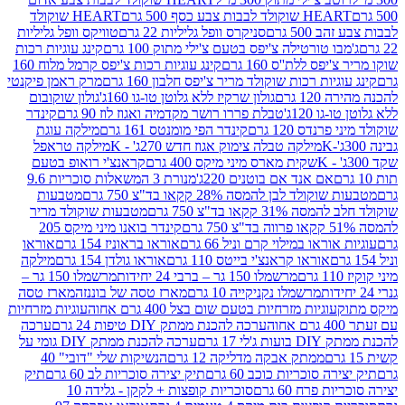
ולד לבבות צבע כסף 500 גרם
HEART שוקולד
50 גרם
סניקרס וופל גליליות 22 גרם
טוויקס וופל גליליות
ו טורטילה צ'יפס בטעם צ'ילי מתוק 100 גרם
קינג עוגיות רכות
ס ללת''ס 160 גרם
קינג עוגיות רכות צ'יפס קרמל מלוח 160
יות רכות שוקולד מריר צ'יפס חלבון 160 גרם
מרק ראמן פיקנטי
 גרם
גולון שרקיז ללא גלוטן טו-גו 160ג'
גולון שוקובום
 120ג'
טבלת פררו רושר מקדמיה ואגוז לוז 90 גרם
קינדר
נדס 120 גרם
קינדר הפי מומנטס 161 גרם
מילקה עוגת
מילקה טבלה צימוק אגוז חדש 270ג' - K
מילקה טראפל
שקית מארס מיני מיקס 400 גרם
קראנצ'י רואופ בטעם
אם אנד אם בוטנים 220ג'
מנורת 3 המשאלות סוכריות 9.6
לד לבן להמסה 28% קקאו בד"צ 750 גרם
מטבעות
 קקאו בד"צ 750 גרם
מטבעות שוקולד מריר
קינדר בואנו מיני מיקס 205
ראו במילוי קרם וניל 66 גרם
אוראו בראוניז 154 גרם
אוראו
אוראו קראנצ'י בייטס 110 גרם
אוראו גולדן 154 גרם
מילקה
מרשמלו 150 גר – ברבי 24 יחידות
מרשמלו 150 גר –
מרשמלו נקניקייה 10 גרם
מארז טסה של בוננזה
מארז טסה
עוגיות מזרחיות בטעם שום בצל 400 גרם אחוה
עוגיות מזרחיות
ערכה להכנת ממתק DIY טיפות 24 גרם
ערכה
 17 גרם
ערכה להכנת ממתק DIY גומי על
ממתק אבקה מדליקה 12 גרם
הנשיקות שלי "דובי" 40
 סוכריות כוכב 60 גרם
תיק יצירה סוכריות לב 60 גרם
תיק
פרח 60 גרם
סוכריות קופצות + לקקן - גלידה 10