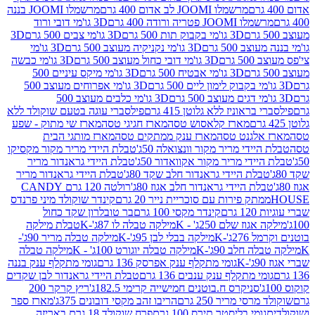
מרשמלו JOOMI לב אדום 400 גרם
מרשמלו JOOMI בננה
JOOM פטריה ורודה 400 גרם
3D גו'מי דובי ורוד
3D גו'מי בקבוק תות 500 גרם
3D גו'מי צבים 500 גרם
3D
 500 גרם
3D גו'מי נקניקיה מעוצב 500 גרם
3D גו'מי
גרם
3D גו'מי דובי כחול מעוצב 500 גרם
3D גו'מי כבשה
3D גו'מי אבטיח 500 גרם
3D גו'מי מיקס עיניים 500
3D גו'מי אפרוחים מעוצב 500
3D גו'מי כלבים מעוצב 500
ראוניז ללא גלוטן 415 גרם
פילסברי עוגה בטעם שוקולד ללא
מארז קלאסוש טסה
מארז חגיגי טסה
מארז שי מתוק - שפע
אלגנט טסה
מארז ענק ממתקים טסה
מארז מותגי הבית
ידי מריר מקור וונצואלה 50ג'
טבלת היידי מריר מקור מקסיקו
ידי מריר מקור אקוואדור 50ג'
טבלת היידי גראנדור מריר
לת היידי גראנדור חלב שקד 80ג'
טבלת היידי גראנדור מריר
ת היידי גראנדור חלב אגוז 80ג'
רולטה 120 גרם CANDY
תק פירות עם סוכריית נייר 20 גרם
קינדר שוקולד מיני פרנדס
רם
קינדר מקסי 100 גרם
בר טובלרון שקד כחול
וז שלם 250ג' - K
מילקה טבלה לו 87ג'-K
טבלת מילקה
2ג'-K
מילקה בבלי לבן 95ג'-K
מילקה טבלה מריר 90ג'-
חלב 90ג'-K
מילקה טבלה יוגורט 100ג' - K
מילקה טבלה
גומי מתקלף ענק אפרסק 136 גרם
גומי מתקלף ענק בננה
י מתקלף ענק ענבים 136 גרם
טבלת היידי גראנדור לבן שקדים
סניקרס ח.בוטנים חמישייה קרימי 182.5ג'
ריץ קרקר 200
סי מריר 250 גרם
הריבו זהב מקסי דובונים 375ג'
מארז ספר
ומי בליסטר תירס 100 גרם
פרח שוקולד 18 גרם באריזה