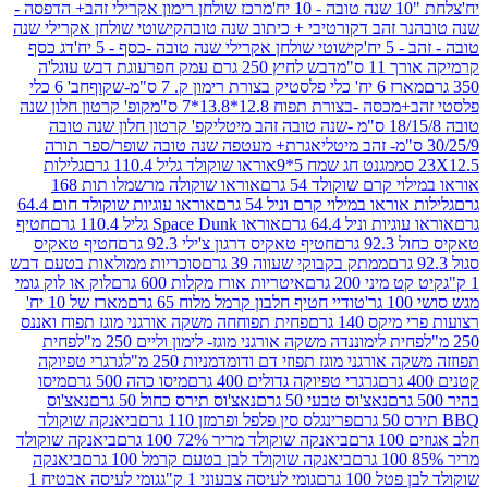
מרכז שולחן רימון אקרילי זהב+ הדפסה -
ר זהב דקורטיבי + כיתוב שנה טובה
קישוטי שולחן אקרילי שנה
יח'
קישוטי שולחן אקרילי שנה טובה -כסף - 5 יח'
דג כסף
 ס"מ
דבש לחיץ 250 גרם עמק חפר
עוגת דבש עוגל'ה
טיק בצורת רימון ק. 7 ס"מ-שקוף
חב' 6 כלי
 -בצורת תפוח 12.8*13.8*7 ס"מ
קופ' קרטון חלון שנה
קפ' קרטון חלון שנה טובה
אגרת+ מעטפה שנה טובה שופר/ספר תורה
מגנט חג שמח 5*9
אוראו שוקולד גליל 110.4 גרם
גלילות
קרם שוקולד 54 גרם
אוראו שוקולה מרשמלו תות 168
ראו במילוי קרם וניל 54 גרם
אוראו עוגיות שוקולד חום 64.4
ת וניל 64.4 גרם
אוראו Space Dunk גליל 110.4 גרם
חטיף
גרם
חטיף טאקיס דרגון צ'ילי 92.3 גרם
חטיף טאקיס
ממתק בקבוקי שעווה 39 גרם
סוכריות ממולאות בטעם דבש
יני 200 גרם
איטריות אורז מקלות 600 גרם
לוק או לוק גומי
טודיי חטיף חלבון קרמל מלוח 65 גרם
מארז של 10 יח'
ס 140 גרם
פחית תפוחחה משקה אורגני מוגז תפוח ואננס
ת לימוננדה משקה אורגני מוגז- לימון וליים 250 מ"ל
פחית
אורגני מוגז תפוזי דם ודומדמניות 250 מ"ל
גרגרי טפיוקה
גרגרי טפיוקה גדולים 400 גרם
מיסו כהה 500 גרם
מיסו
נאצ'וס טבעי 50 גרם
נאצ'וס תירס כחול 50 גרם
נאצ'וס
פרינגלס סין פלפל ופרמזן 110 גרם
ביאנקה שוקולד
ם
ביאנקה שוקולד מריר 72% 100 גרם
ביאנקה שוקולד
ביאנקה שוקולד לבן בטעם קרמל 100 גרם
ביאנקה
100 גרם
גומי לעיסה צבעוני 1 ק"ג
גומי לעיסה אבטיח 1