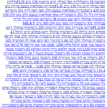
גליליות וופל במילוי קרם בראוניז 150 גרם FLIS
גליליות
יל 150 גרם FLIS
סוכריות ממולאות בטעם פירות בים
סוכריות ממולאות בטעם חלב קפה קפה לייק 351 גרם
רושן
351 גרם
סוכריות טופי ממולאות בטעם חלב כוס חלב 150
ולד רושן עם בוטנים 38 גרם
רושן סוכריות ג'לי קרייזי
סוכריות טופי כוס חלב 305 גרם MILKY
ושו סוכריות טופי חלב קורובקה 205 גרם
חטיף שוקולד רושן
לה 43 גרם
חטיף שוקולד רושן ממולא קרם קרמל 43
ולא בטעם שוקולד לבן 8 גרם
מזרק שוקולד חלב אגוזי לוז 60
לד חלב לבן 60 גרם
קינדר הפי היפו אגוזי לוז חמישייה 105
מס קרמל מלוח 200ג' K
אם אנד אם קריספי 170ג'
אמ אנד
גונץ סנטה קלאוס ביירן מינכן (אדום) 85 גרם
גונץ סנטה
ד (צהוב) 85 גרם
סוכ' מנטוס מנטה 29.7 גרם
מנטוס פירות
ק או לוק גומי נקניקייה 100 גרם
גומי כובע כחול 500 גרם
גולון
ית 600ג'
קינדר קינדריני מאגדת 100 גרם
אוראו מצופה
'
אוראו מצופה שוקולד חלב 246ג' - K
אוראו גלידה גליל
ילקה עוגיות סנסיישן אוראו 156 גרם
אבקת קקאו 400
רים מזל טוב בצורת דובי ורוד 16 גרם
טופי כדורים מזל טוב
ם
טופי כדורים פורים שמח בצורת ליצן 16 גרם
סוכריות
70 גרם
סוכריות ג'לי בטעם ליצ'י 70 גרם
סוכריות ג'לי
גרם
מלו מרשמלו קאפקייק ממולא תות 100 גרם
מלו פלוס
יק ממולא 100 גרם
מלו מרשמלו קאפקייק שוקו ממולא
יות גומי בצורת עין כ50 יחידות 500 גרם
מארז סנטה 90
נס סוכריות חמוצות מאוד 60 גרם
סאוור מדנס סוכריות
סאוור מדנס סוכריות חמוצות מדנס 60 גרם
סוכריות