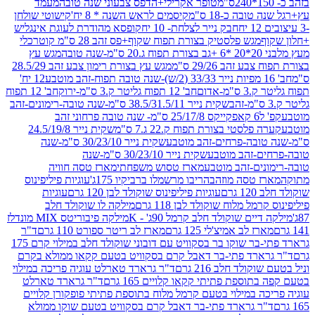
טופר אקרילי+הדפס צבעוני שנה טובה
מעמד
בה כ-18 ס"מ
קיסמים לראש השנה * 8 יח'
קישוטי שולחן
חבק נייר לצלחת- 10 יח
קופסא מהודרת לעוגת אינגליש
מגש פלסטיק בצורת תפוח שקוף+פס זהב 28 ס"מ קוטר
כלי
בה
מגש עץ
 זהב 29/26 ס"מ
מגש עץ בצורת רימון צבע זהב 28.5/29
12 יח'
-אדום
חב' 12 תפוח גליטר ק.3 ס"מ-ירוק
חב' 12 תפוח
שקית נייר 38.5/31.5/11 ס"מ-שנה טובה-רימונים-זהב
קפ' ל6 קאפקייקס 25/17/8 ס"מ- שנה טובה פרחוני זהב
פלסטי בצורת תפוח ק.22 ג.7 ס"מ
שקית נייר 24.5/19/8
ובה-פרחים-זהב מוטבע
שקית נייר 30/23/10 ס"מ-שנה
ם-זהב מוטבע
שקית נייר 30/23/10 ס"מ-שנה
ים-זהב מוטבע
מארז טסוש משפחתי
מארז טסה חוויה
 טסה מוזהב
הריבו מרשמלו ברביקיו 175ג'
עוגיות פיליפינוס
רם
עוגיות פיליפינוס שוקולד לבן 120 גרם
עוגיות
ל מלוח שוקולד לבן 118 גרם
מילקה לו שוקולד חלב
ים שוקולד חלב קרמל 90ג' - K
מילקה פיבוריטס MIX מונדלז
ז לב אמיצ'לי 125 גרם
מארז לב ריטר ספורט 110 גרם
ד"ר
גרארד פתי-בר שוקו בר בסקוויט עם דובוני שוקולד חלב במילוי קרם 175
ארד פתי-בר דאבל קרם בסקוויט בטעם קקאו ממולא בקרם
ולד חלב 216 גרם
ד"ר גרארד טארלט עוגיה פריכה במילוי
וספת פתיתי קקאו קלויים 165 גרם
ד"ר גרארד טארלט
ה במילוי בטעם קרמל מלוח בתוספת פתיתי פופקורן קלויים
ר גרארד פתי-בר דאבל קרם בסקוויט בטעם שוקו ממולא