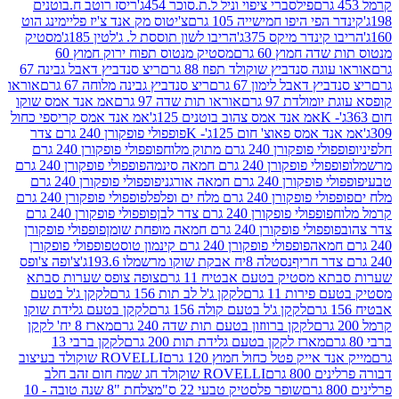
פילסברי ציפוי וניל ל.ת.סוכר 454ג'
ריסז רוטב ח.בוטנים
פי היפו חמישייה 105 גרם
צ'יטוס מק אנד צ'יז פליימינג הוט
ינדר מיקס 375ג'
הריבו לשון תוססת ל. ג'לטין 185ג'
מסטיק
ה חמוץ 60 גרם
מסטיק מנטוס תפוח ירוק חמוץ 60
גה סנדביץ שוקולד תפוז 88 גרם
ריצ סנדביץ דאבל גבינה 67
ץ דאבל לימון 67 גרם
ריצ סנדביץ גבינה מלוחה 67 גרם
אוראו
מולדת 97 גרם
אוראו תות שדה 97 גרם
אמ אנד אמס שוקו
אמ אנד אמס צהוב בוטנים 125ג'
אמ אנד אמס קריספי כחול
אמס פאוצ' חום 125ג'- K
פופפולי פופקורן 240 גרם צדר
פופקורן 240 גרם מתוק מלוח
פופפולי פופקורן 240 גרם
י פופקורן 240 גרם חמאה סינמה
פופפולי פופקורן 240 גרם
רן 240 גרם חמאה אורגני
פופפולי פופקורן 240 גרם
פופקורן 240 גרם מלח ים ופלפל
פופפולי פופקורן 240 גרם
פופפולי פופקורן 240 גרם צדר לבן
פופפולי פופקורן 240 גרם
פולי פופקורן 240 גרם חמאה מופחת שומן
פופפולי פופקורן
פופפולי פופקורן 240 גרם קינמון טוסט
פופפולי פופקורן
נסטלה 8יח אבקת שוקו מרשמלו 193.6ג'
צ'ופה צ'ופס
 מסטיק בטעם אבטיח 11 גרם
צופה צופס שערות סבתא
ירות 11 גרם
לקקן ג'ל לב תות 156 גרם
לקקן ג'ל בטעם
לקקן ג'ל בטעם קולה 156 גרם
לקקן בטעם גלידת שוקו
לקקן ברווזון בטעם תות שדה 240 גרם
מארז 8 יח' לקקן
מארז לקקן בטעם גלידת תות 200 גרם
לקקן ברבי 13
 אייק פטל כחול חמוץ 120 גרם
ROVELLI שוקולד בעיצוב
80 גרם
ROVELLI שוקולד חג שמח חום זהב חלב
שופר פלסטיק טבעי 22 ס"מ
צלחת "8 שנה טובה - 10