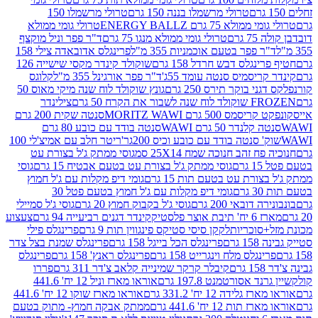
טרולי מרשמלו בננה 150 גרם
טרולי מרשמלו 150
לא 75 גרם ENERGY BALLZ
טרולי גומי ממולא
גרם
טרולי גומי ממולא מנגו 75 גרם
ד"ר פפר וניל מוקצף
 פפר בטעם אוכמניות 355 מ"ל
פרינגלס אדובאדה צילי 158
נגלס דבש חרדל 158 גרם
שוקולד קינדר מקסי שישייה 126
ריסמיס סנטה עומד 55ג'
ד"ר פפר אורגינל 355 מ"ל
קלוגס
 בוקר תירס 250 גרם
גונץ שוקולד לוח שנה מיקי מאוס 50
 את הקרח 50 גרם
צילינדר
50 גרם MORITZ WAWI
סנטה שקית 200 גרם
לנדר 50 גרם WAWI
סנטה בודד עם כובע 80 גרם
 סנטה בודד עם כובע וכיס 200גר'
ריטר חלב עם אמיצ'לי 100
 זהב חנוכה שמח 25X14 סמ
גוסי ממתק ג'ל בצורת עט
ם
גוסי ממתק ג'ל בצורת עט בטעם אבטיח 15 גרם
גוסי
ורת עט בטעם תות 15 גרם
גומי דיפ מקלות עם ג'ל חמוץ
ם
גומי דיפ מקלות עם ג'ל חמוץ בטעם פטל 30
דובאי 200 גרם
גוסי ג'ל בקבוק חמוץ 20 גרם
גוסי ג'ל סמיילי
וצר פלסטיק
קינדר דגנים רביעייה 94 גרם
צעצוע
סוכריות
לקקן סיסי סטיקס פינגווין תות 9 גרם
פרינגלס פילי
רם
פרינגלס הכל בייגל 158 גרם
פרינגלס שמנת בצל צדר
נגלס מלח וינגרייט 158 גרם
פרינגלס ראנץ' 158 גרם
פרינגלס
קיבלר קרקר שמינייה קלאב צ'דר 311 גרם
פררו
אסורטמנט 197.8 גרם
אוראו מארז וניל 12 יח' 441.6
ידה 12 יח' 331.2 גרם
אוראו מארז שוקו 12 יח' 441.6
ת 12 יח' 441.6 גרם
ממתק אבקה חמוץ- מתוק בטעם