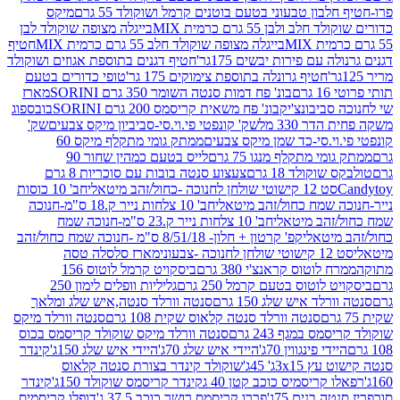
בון טבעוני בטעם בוטנים קרמל ושוקולד 55 גרם
מיקס
 ולבן 55 גרם כרמית MIX
בייגלה מצופה שוקולד לבן
בייגלה מצופה שוקולד חלב 55 גרם כרמית MIX
חטיף
עם פירות יבשים 175גר'
חטיף דגנים בתוספת אגוזים ושוקולד
חטיף גרונלה בתוספת צימוקים 175 גר'
טופי כדורים בטעם
ם
בונ' פח דמות סנטה השומר 350 גרם SORINI
מארז
ביבונצ'יק
בונ' פח משאית קריסמס 200 גרם SORINI
בובספוג
 330 מל
שק' קונפטי פי.וי.סי-סביביון מיקס צבעים
שק'
וי.סי-כד שמן מיקס צבעים
ממתק גומי מתקלף מיקס 60
י מתקלף מנגו 75 גרם
לייס בטעם כמהין שחור 90
קולד 18 גרם
צעצוע סנטה בובות עם סוכריות 8 גרם
1 קישוטי שולחן לחנוכה -כחול/זהב מיטאלי
חב' 10 כוסות
 שמח כחול/זהב מיטאלי
חב' 10 צלחות נייר ק.18 ס"מ-חנוכה
הב מיטאלי
חב' 10 צלחות נייר ק.23 ס"מ-חנוכה שמח
יטאלי
קפ' קרטון + חלון- 8/51/18 ס"מ -חנוכה שמח כחול/זהב
עוני
מארז סלסלה טסה
לוטוס קראנצ'י 380 גרם
ביסקויט קרמל לוטוס 156
לוטוס בטעם קרמל 250 גרם
גליליות וופלים לימון 250
ד איש שלג 150 גרם
סנטה וורלד סנטה,איש שלג ומלאך
סנטה וורלד סנטה קלאוס שקית 108 גרם
סנטה וורלד מיקס
 במגף 243 גרם
סנטה וורלד מיקס שוקולד קריסמס בכוס
י פינגווין 70ג'
היידי איש שלג 70ג'
היידי איש שלג 150ג'
קינדר
3xג' 45ג'
שוקולד קינדר בצורת סנטה קלאוס
קריסמיס כוכב קטן 40 ג
קינדר קריסמס שוקולד 150ג'
קינדר
בנים 75ג'
פררו קריסמס רושר כוכב 37.5 ג'
דופלו קריסמיס