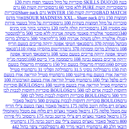
SKILLS DUO סוכריות על מקל בטעמי תפוח ותות 120
P ללא סוכר 60 גרם
סוכריות קשות 60 גרם
BAD
סוכריות קשות WINTER 150 גרם Share pack
סוכריות
סאוור מדנס
קל חמוצות בשקית 100 גרם
סוכריות על מקל בטעמי פירות
סוכריות קולה ולימון 120 גרם
דגני בוקר סיני מיניס
 אולטרה פאנטזי משקה אנרגיה ללא סוכר 500 מ"ל
מונסטר
ה ויולט משקה אנרגיה 500 מ"ל
קוואקר 500 גרם
חלב מרוכז
3 גרם
סנאפי חטיפי אפונה ירוקה פריכים בטעם חריף
 מרוכז וממותק 370 גרם
דוריטוס מקסיקן טאקו 110ג'
סנאפי
ירוקה פריכים בטעם טבעי 108 גרם
סנאפי חטיפי אפונה
בטעם גבינה 108 גרם
ממבה ביץ' בייטס 160ג'
ממבה מג'יק
ממרח מרשמלו בטעם וניל 150 גרם
ממרח מרשמלו בטעם
מילקה נוסיני 31.5 גרם
מילקה וופליני 31 גרם
חטיף סטייל
בטעם עוף פיקנטי 100 גרם
חטיף סטייל קוריאה אורז בטעם
100 גרם
חטיף סטייל קוריאה אורז בטעם קארבונרה 100
יל קוריאה אורז בטעם פיקנטי 100 גרם
BOULOS סוכריות
אדום לבן 500 גרם
BOULOS סוכריות דחוסות לבבות לבן
BOULOS סוכריות דחוסות לבבות כחול לבן 500
 צבעונים 500 גרם
אל סאבור
וח רוטב סלסה 175 גרם
אל סאבור נאצ'ו בטעם צ'ילי חריף
175 גרם
אל סאבור נאצ'וס דיפ מלוח עם מטבל גוואקמולי
סאבור נאצ'וס דיפ צ'ילי ברוטב גבינה 175 גרם
סוכ' ג'לי פירות
סאבור נאצ'וס בטעם צ'ילי עם רוטב גבינה 175 גרם
חטיף
חטיף דובאי מריר 40 גרם
פילסברי ציפוי כחול 442