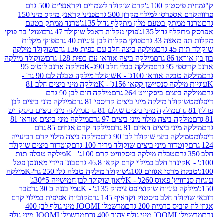
ק 100 ג'
קרם שוקולד לשמרים וקראנצ'ים 500 גרם
רסו למילוי מקרון 500 גרם
פניני קראנץ מיקס מיני 150
תק בטעם מלון מתקלף גדול 135ג'
טרנד ממתק בטעם
גדול 135ג'
פוקי מקלות דאבל שוקולד 47 גרם
שוק' בר פוקי
 33 גרם
פוקי מקלות לבן עוגיות 40 גרם
פוקי מקלות
רם
מילקה ביצה חלב עם כפית 136 גרם
שוקולד מילקה
 גרם
מילקה ביצה אוראו עם כפית 128 גרם
שוקולד מילקה
גרם
מילקה בבלי חלב 90ג'-K
מילקה ארנב לוטוס 95
ה אוראו 100ג' - K
שוקולד מילקה טבלה לבן 90 גר' -
ה סנסיישן קקאו 156ג' - K
מילקה מיני ביצים חלב 81
ים ביסקוויט 264 גרם
מילקה חום לבן 90 גרם
ולד מילקה מיני ביצים קריספי 81 גרם
מילקה מיני ביצים לבן
מילקה מיני ביצים ש.לבן 81 גרם
מילקה מיני ביצים ביסקוויט
 ביצה מילוי מיני ביצים 97 גרם
מילקה מיני ביצים אוראו 81
י ביצים דאיים 81 גרם
מילקה קרם אגוזים 85 גרם
קה ביצי שוקולד לבן 90 גרם
מילקה ביצה מילוי קרם רביעייה
דור מיני ביצים שוקולד מריר 100 גרם
קוטדור ביצים שוקולד
טבלת מילקה ביסקוויט קרם 100ג' - K
מילקה טבלה תות
נדר חלב במילוי קרם קקאו 46.8 גרם
בונ' היידי מאונטן פטל
סי אגוזים 100ג'
שוקולד מילקה טבלה ג'לי 250 גר'-K
מילקה
פאוס 260ג' - K
ליאון שוקולד לבן חמישייה 5*30ג'
וגיות שוקוצי'פס צימוק 135ג' - K
גומי בננה כ 30 גרם
בר
 חלב פיסטוק וקדאיף 145 גרם
קוביות אפיפית במילוי קרם
 כרמית 200 גרם
מרשמלו JOOMI מיני גולף לבן 400
400 גרם
מרשמלו JOOMI מיני גולף