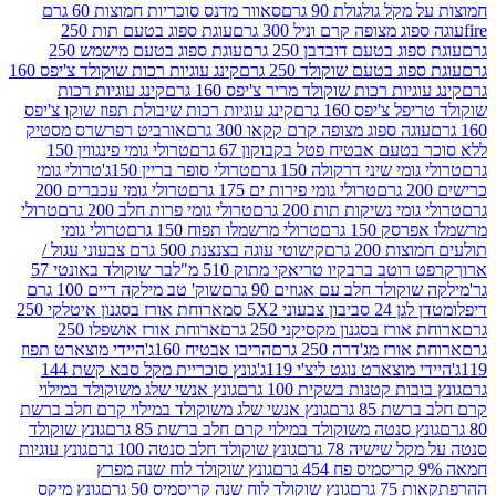
 גולגולת 90 גרם
סאוור מדנס סוכריות חמוצות 60 גרם
 מצופה קרם וניל 300 גרם
עוגת ספוג בטעם תות 250
 בטעם דובדבן 250 גרם
עוגת ספוג בטעם מישמש 250
ג בטעם שוקולד 250 גרם
קינג עוגיות רכות שוקולד צ'יפס 160
יות רכות שוקולד מריר צ'יפס 160 גרם
קינג עוגיות רכות
'יפס 160 גרם
קינג עוגיות רכות שיבולת תפוז שוקו צ'יפס
ה ספוג מצופה קרם קקאו 300 גרם
אורביט רפרשרס מסטיק
עם אבטיח פטל בקבוקון 67 גרם
טרולי גומי פינגווין 150
י שיני דרקולה 150 גרם
טרולי סופר בריין 150ג'
טרולי גומי
טרולי גומי פירות ים 175 גרם
טרולי גומי עכברים 200
י נשיקות תות 200 גרם
טרולי גומי פרות חלב 200 גרם
טרולי
150 גרם
טרולי מרשמלו תפוח 150 גרם
טרולי גומי
200 גרם
קישוטי עוגה בצנצנת 500 גרם צבעוני עגול /
טב ברבקיו טריאקי מתוק 510 מ"ל
בר שוקולד באונטי 57
ולד חלב עם אגוזים 90 גרם
שוק' טב מילקה דיים 100 גרם
יבון צבעוני 5X2 סמ
ארוחת אורז בסגנון איטלקי 250
ז בסגנון מקסיקני 250 גרם
ארוחת אורז אושפלו 250
ז מג'דרה 250 גרם
הריבו אבטיח 160ג'
היידי מוצארט תפוז
וצארט נוגט ליצ'י 119ג'
גונץ סוכריית מקל סבא קשת 144
ת קטנות בשקית 100 גרם
גונץ אנשי שלג משוקולד במילוי
85 גרם
גונץ אנשי שלג משוקולד במילוי קרם חלב ברשת
 סנטה משוקולד במילוי קרם חלב ברשת 85 גרם
גונץ שוקולד
שישיה 78 גרם
גונץ שוקולד חלב סנטה 100 גרם
גונץ עוגיות
גונץ שוקולד לוח שנה מפרץ
גרם
גונץ שוקולד לוח שנה קריסמיס 50 גרם
גונץ מיקס