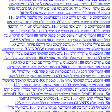
מבוקשים בטעם וניל - מארז 5 יח' 30 גרם
מבוקשים
5 יח' 30 גרם
גומי עיניים 5 יחידות 90 גרם
גומי כדור
מבוקשים בטעם בננה - מארז 5 יח' 30
ין טארט וליים 110 גרם
פרינגלס סין מלפפון מלח ים 110
חטיף פ. כמהין פירה 80 גרם
פרינגלס חטיף סטייק כבד אווז
לס סין הוט אנד ספייסי 110 גרם
פרינגלס חטיף רוז קריספי
פרינגלס סין ברביקיו סטייק 110 גרם
לייס קרקר רוטב
לייס חטיף צ'יפס סטייק פלפל שחור 90 גרם
לייס קרקר עוגת
לייס קרקר עוגת ירקות 90 גרם
חטיף תפו"א LAYS
פל חריף 90 גרם
סקיטלס גומי דרופס פירות יוגורט 50
ומי דרופס פירות 50 גרם
מנטוס RAINBOW סוכריות פירות
יס שוקולד חלב 180 גרם
טוניס שוקולד חלב עם שברי קרמל
טוניס שוקולד חלב עם אגוזי לוז 180 גרם
טוניס שוקולד חלב
 180 גרם
טוניס שוקולד מריר עם שקדים ומלח 180
וקולד וסוכריות 200 גרם
מוטי שלישיית עגבניות מרוסקות
ר חלב 175 גרם
סוכריות גומי סאוור פאץ' טרופיקל 80
וקולד חלב לובקה 400 גרם
מטבעות שוקולד לבן לובקה
ות שוקולד מריר 55% לובקה 400 גרם
גומי קראנץ' מרשמלו
י קראנץ' פיצה 100 גרם
גומי קראנץ' רצועות חמוץ 120
ס חמישיית משרוקית 75 גרם
גליליות וופל במילוי קרם קוקוס
גליליות וופל במילוי קרם קרמל מלוח 150 גרם FLIS
גליליות
קקאו 150 גרם FLIS
סניקרס שלישייה 3*50ג'
סקיטלס GIANTS סוכריות ממולאות בג'ל טעמי פירות 125
ורגר ביג 50 גרם
ריטר במילוי מרציפן 100 גרם
ריטר פרלין
ר חלב עם שברי אגוזים 100 גרם
ריטר מוס קקאו 100