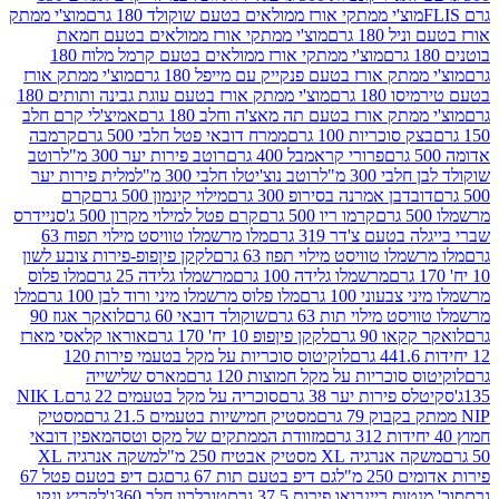
וצ'י ממתקי אורז ממולאים בטעם שוקולד 180 גרם
מוצ'י ממתק
180 גרם
מוצ'י ממתקי אורז ממולאים בטעם חמאת
מוצ'י ממתקי אורז ממולאים בטעם קרמל מלוח 180
תק אורז בטעם פנקייק עם מייפל 180 גרם
מוצ'י ממתק אורז
18 גרם
מוצ'י ממתק אורז בטעם עוגת גבינה ותותים 180
תק אורז בטעם תה מאצ'ה וחלב 180 גרם
אמיצ'לי קרם חלב
סוכריות 100 גרם
ממרח דובאי פטל חלבי 500 גרם
קרמבה
פרורי קראמבל 400 גרם
רוטב פירות יער 300 מ"ל
רוטב
 300 מ"ל
רוטב נוצ'יטלו חלבי 300 מ"ל
מלית פירות יער
דבן אמרנה בסירופ 300 גרם
מילוי קינמון 500 גרם
קרם
קרמו ריו 500 גרם
קרם פטל למילוי מקרון 500 ג'
סניידרס
טעם צ'דר 319 גרם
מלו מרשמלו טוויסט מילוי תפוח 63
לו טוויסט מילוי תפוז 63 גרם
לקקן פיןפופ-פירות צובע לשון
מרשמלו גלידה 100 גרם
מרשמלו גלידה 25 גרם
מלו פלוס
עוני 100 גרם
מלו פלוס מרשמלו מיני ורוד לבן 100 גרם
מלו
 מילוי תות 63 גרם
שוקולד דובאי 60 גרם
לואקר אגוז 90
ו 90 גרם
לקקן פיןפופ 10 יח' 170 גרם
אוראו קלאסי מארז
לוקיטוס סוכריות על מקל בטעמי פירות 120
סוכריות על מקל חמוצות 120 גרם
מארס שלישייה
פירות יער 38 גרם
סוכריה על מקל בטעמים 22 גרם
NIK L
מסטיק חמישיות בטעמים 21.5 גרם
מסטיק
מזוודת הממתקים של מקס וטסה
מאפין דובאי
יה XL מסטיק אבטיח 250 מ"ל
משקה אנרגיה XL
2 מ"ל
גם דיפ בטעם תות 67 גרם
גם דיפ בטעם פטל 67
ס ריינבואו פירות 37.5 גרם
טובלרון חלב 360ג'
לקריץ ונקו