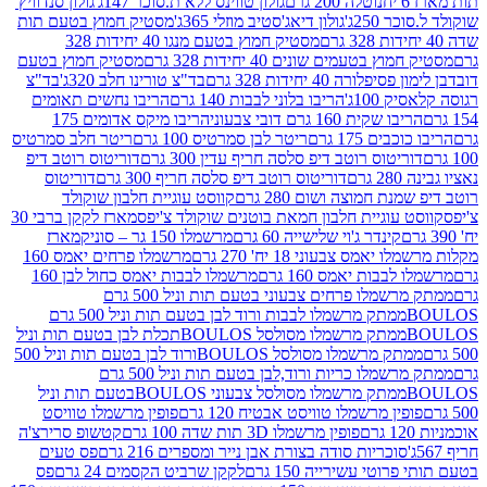
נוטלה 200 גרם
גולון טווינס ללא ת.סוכר 147ג'
גולון סנדוויץ'
250ג'
גולון דיאג'סטיב מוזלי 365ג'
מסטיק חמוץ בטעם תות
מסטיק חמוץ בטעם מנגו 40 יחידות 328
 בטעמים שונים 40 יחידות 328 גרם
מסטיק חמוץ בטעם
רה 40 יחידות 328 גרם
בד"צ טורינו חלב 320ג'
בד"צ
100ג'
הריבו בלוני לבבות 140 גרם
הריבו נחשים תאומים
שקית 160 גרם דובי צבעוני
הריבו מיקס אדומים 175
ים 175 גרם
ריטר לבן סמרטיס 100 גרם
ריטר חלב סמרטיס
יטוס רוטב דיפ סלסה חריף עדין 300 גרם
דוריטוס רוטב דיפ
ם
דוריטוס רוטב דיפ סלסה חריף 300 גרם
דוריטוס
ת חמוצה ושום 280 גרם
קווסט עוגיית חלבון שוקולד
 עוגיית חלבון חמאת בוטנים שוקולד צ'יפס
מארז לקקן ברבי 30
קינדר ג'וי שלישייה 60 גרם
מרשמלו 150 גר – סוניק
מארז
מס צבעוני 18 יח' 270 גרם
מרשמלו פרחים יאמס 160
בבות יאמס 160 גרם
מרשמלו לבבות יאמס כחול לבן 160
ממתק מרשמלו פרחים צבעוני בטעם תות וניל 500 גרם
ממתק מרשמלו לבבות ורוד לבן בטעם תות וניל 500 גרם
ממתק מרשמלו מסולסל BOULOSתכלת לבן בטעם תות וניל
ממתק מרשמלו מסולסל BOULOSורוד לבן בטעם תות וניל 500
ממתק מרשמלו כריות ורוד,לבן בטעם תות וניל 500 גרם
ממתק מרשמלו מסולסל צבעוני BOULOSבטעם תות וניל
ין מרשמלו טוויסט אבטיח 120 גרם
פופין מרשמלו טוויסט
פופין מרשמלו 3D תות שדה 100 גרם
קטשופ סרירצ'ה
סוכריות סודה בצורת אבן נייר ומספרים 216 גרם
פס טעים
טי עשירייה 150 גרם
לקקן שרביט הקסמים 24 גרם
פס