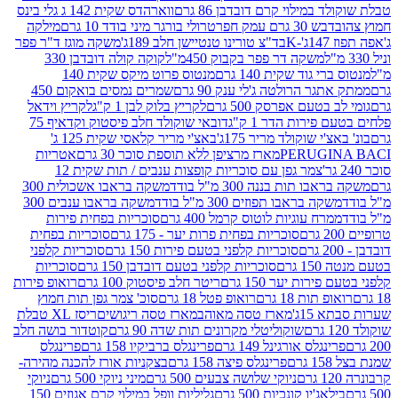
במילוי קרם דובדבן 86 גרם
ווארהדס שקית 142 ג גלי בינס
בש 30 גרם עמק חפר
טרולי בורגר מיני בודד 10 גרם
מילקה
K
בד"צ טורינו טנטיישן חלב 189ג'
משקה מוגז ד"ר פפר
משקה דר פפר בקבוק 450מ"ל
קוקה קולה דובדבן 330
 גוד שקית 140 גרם
מנטוס פרוט מיקס שקית 140
ר הרולטה ג'לי ענק 90 גרם
שמרים נמסים בואקום 450
בטעם אפרסק 500 גרם
לקריץ בלוק לבן 1 ק"ג
לקריץ וידאל
ירות הדר 1 ק"ג
דובאי שוקולד חלב פיסטוק וקדאיף 75
י שוקולד מריר 175ג'
באצ'י מריר קלאסי שקית 125 ג'
PERUGI
מארז מרציפן ללא תוספת סוכר 30 גרם
אטריות
צמר גפן עם סוכריות קופצות ענבים / תות שקית 12
 תות בננה 300 מ"ל בודד
משקה בראבו אשכולית 300
ה בראבו תפוזים 300 מ"ל בודד
משקה בראבו ענבים 300
רח עוגיות לוטוס קרמל 400 גרם
סוכריות בפחית פירות
סוכריות בפחית פרות יער - 175 גרם
סוכריות בפחית
סוכריות קלפני בטעם פירות 150 גרם
סוכריות קלפני
גרם
סוכריות קלפני בטעם דובדבן 150 גרם
סוכריות
רות יער 150 גרם
ריטר חלב פיסטוק 100 גרם
רואופ פירות
תות 18 גרם
רואופ פטל 18 גרם
סוכ' צמר גפן תות חמוץ
1ג'
מארז טסה מאוהב
מארז טסה ריגושים
ריסז XL טבלת
שוקוליטלי מקרונים תות שדה 90 גרם
קוטדור בושה חלב
גלס אורגינל 149 גרם
פרינגלס ברביקיו 158 גרם
פרינגלס
פרינגלס פיצה 158 גרם
בצקניות אורז להכנה מהירה-
ניוקי שלושה צבעים 500 גרם
מיני ניוקי 500 גרם
ניוקי
ג'יו קונכיות 500 גרם
גליליות וופל במילוי קרם אגוזים 150