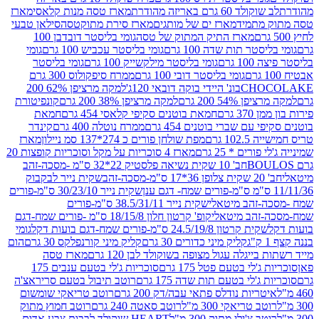
ד 60 גרם באריזה מהודרת
מארז טסה מנות קלאסי
מארז
מתמיד
מארז ים של מותגים
מארז סירת מתוקטסה
סילאן טבעי
מארז התיק המתוק של טסה
גומי בליסטר דובדבן 100
טר תות שדה 100 גרם
גומי בליסטר עכביש 100 גרם
גומי
 גרם
גומי בליסטר מילקשייק 100 גרם
גומי בליסטר
גומי בליסטר דובי 100 גרם
ממרח סיפקולוס 300 גרם
CHO
בונ' היידי בוקה דובאי 120ג'
למקה מרציפן 62% 200
54% 200 גרם
למקה מרציפן 38% 200 גרם
קונפיטורת
3 גרם
חמאת בוטנים סקיפי קלאסי 454 גרם
חמאת
עם שברי בוטנים 454 גרם
ממרח נוטלה 400 גרם
קינדר
10 גרם
מפת שולחן פורים כ 274*137 סמ ניילון
מארז
רים * 25 גרם
מארז 4 סוכריות על מקל וסוכריות קופצות 20
חב' 10 שקית נשיאה פלסטיק 22*32 ס"מ -מסכה-זהב
כה-זהב
שקית נייר לבקבוק
שקית נייר 30/23/10 ס"מ-פורים
-זהב מיטאלי
שקית נייר 38.5/31/11 ס"מ-פורים
זהב מיטאלי
קופ' קרטון חלון 18/15/8 ס"מ -פורים שמח-דגם
קית קרטון 24.5/19/8 ס"מ-פורים שמח-דגם בועות דקל
גומי
קליק מיני כדורים 30 גרם
קליק מיני קורנפלקס 30 גרם
הום
ייגלה עגול מצופה בשוקולד לבן 120 גרם
מארז טסה
'לי בטעם פטל 175 גרם
סוכריות ג'לי בטעם ענבים 175
ג'לי בטעם תות שדה 175 גרם
רוטב תיבול בטעם סריראצ'ה
ריות נודלס פתאי עבה/דק 200 גרם
רוטב טריאקי שומשום
ב טריאקי 300 מ"ל
רוטב סאטה 240 גרם
רוטב חמוץ מתוק
ב צ'ילי מתוק 300 מ"ל
HEART שוקולד לבבות צבע אדום