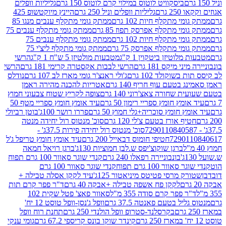
ביסקוויט לוטוס במילוי קרם לוטוס 150 גרם
גליליות וופלים
 גרם
גליליות וופלים וניל 250 גרם
היינץ מיוקטשופ 425
י מתקלף חיות 102 גרם
ממתק גומי מתקלף ענבים מנגו 85
י מתקלף אפרסק תפוז 85 גרם
ממתק גומי מתקלף ענבים 75
י מתקלף חיות 102 גרם
ממתק גומי מתקלף ענבים 75
י מתקלף אפרסק 75 גרם
ממתק גומי מתקלף ליצ'י 75
לוטיזן ביטקוין 1 ק"ג
מטבעות מולטיזן 5 ש"ח 1 ק"ג
הרשי
 מיקס 181 גרם
הרשי לבבות אקסטרה קרימי 181 גרם
הרשי
שוקולד 102 גרם
ג'ולי ראנצ'ר גומי מארז לב 107 גרם
נודלס
בטעם עוף חריף 140 גרם
אטריות להכנה מהירה ראמן
שחורה צאצ'רוני 140 גרם
צופה לקריץ שטוח צבעוני חמוץ
מץ חומץ ספריי רימון 50 גרם
עיד אומץ חומץ ספריי מטף 50
 חומץ סוכריה+גלי חמוץ 50 גרם
פררו רושר 100ג'
בוטן רביולי
ף אורז בטעם צ'לי 120 גרם
סוכ' מנטוס רול יחידה מנטה
סוכ' מנטוס רול יחידה פירות 37.5ג' -
72901
חטיפי חומוס דבאייל 200 גרם
עיד אומץ חומץ טריפל ג'ל
ברגן שוקוצ'יפס ש.לבן חמוציות 130ג'
ברגן רויאל חמאה
בונבוניירה רפאלו 240 גרם
קנדי שוגר סאוור 100 גרם תפוח
וור 100 גרם תפוח
קנדי שוגר סאוור 100 גרם
 מרסי פטיטס מיניאטור 125ג'
עיד לקקן אסלה טבילה +
לקקן פח אשפה טבילה +אבקה 40 גרם
ד"ר פפר קרם תות
 פפר קרם סודה 355 מ"ל
סאוור פאצ' פטל שקית 102
יל בטעם פאנטה 37.5 גרם
וופל ג'נסן-וופל טוסט 12 יח'
בקרסלנד-סטרופ וופל הולנדי 250 גרם
תחנת רוח וופל
קינדר שוקו בונס קריספי 67.2 גרם
גומי ענקי