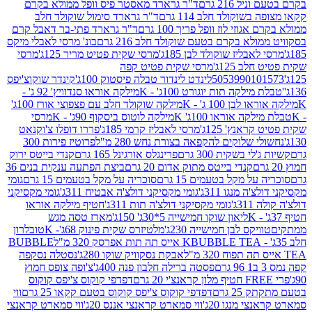
 216 גרם
ד"ר גרארד מאסטר פיס וופל ממולא בקרם
שוקולד חלב 114 גרם
ד"ר גרארד סימול שוקולד חלב
וזי לוז וופל פריך 100 גרם
ד"ר גרארד פתי-בר דאבל קרם
לא בקרם בטעם שוקולד חלב 216 גרם
בונ' מרסי לאבלי מיקס
בליז שוקולד לבן 185ג'
מרסי שקית פטיט מריר 125ג'
מרסי
ב 125ג'
מרסי שקית פטיט קפה
505399010
לינדט לינדור טבלה פיסטוק 100ג'
קינדר שוקוצ'יפס
ילקה תות יוגורט 100ג' - K
מילקה אוראו סנדוויץ' 92 ג' -
בן 100 ג' - K
מילקה שוקולד חלב עם פצפוצי אורז 100ג'
ה אוראו 100ג' K
מילקה לוטוס ביסקוף 90ג' - K
מרסי
אנץ' 125ג'
מרסי לאבליז קרמי 185ג'
פררו דופלו צ'וקנאט
 שלוקים להקפאה בצורת נחש 280 מ"ל
פרוטיז פירות 300
י בשקית 300 גרם
פרינגלס אורגינל 165 גרם
קנדי בייטס ירוק
קנדי בייטס מתוק אדום 20 גרם
ביצת הפתעה ענקית בנים 36
ל מקל בטעמים 15 גרם
סוכריה על מקל בטעמים 15 גרם
גומי
 מנגו 311ג'
גומי מקסיקני דולצ'ה אבטיח 311ג'
גומי מקסיקני
ג'
גומי מקסיקני דולצ'ה תות 311ג'
חטיף מילקה אוראו
ליאון שוקו חמישייה 5*30ג' 150ג'
מארז טסה מגש
יקס לבן חמישייה 230ג'
מלטיזרס שקית פינוק 68ג'- K
טובלרון
BUBBLE TEA אייס תה תות אפרסק 320 מ"ל
BUBBLE
אבקת נסקוויק שוקו 280ג'
נסטלה נסקפה
פסטה ברילה חלבון פנה 400ג'
צ'ופה צופס חמוץ
דפדפי קוקוס צ'יפס קוקוס
2 גרם
דפדפי קוקוס צ'יפס קוקוס בטעם קקאו 25 גרם
ווי
 מנגו 20ג'
ווי סמארט קראנצי אננס 20ג'
ווי סמארט קראנצי