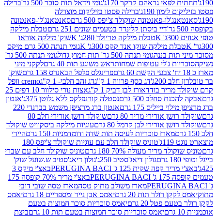
לפאי גראהם קרקר 170ג'
גומי וידאל תות סוכר 500 גר'
ברילה
לימון 190ג'
ברילה פסטו בזיליקום מוצרלה
ג'לו-פאנטונה שוקולד צ'יפס 500 גרם
סאנטאנג'לו-פאנטונה
דיי ביסתן קלינדר בטעמים שונים 251 גרם
טבלת מילקה
K
טבלת מילקה טריולד 280ג' K
שוק' מילקה אוראו
לת מילקה שוקו אנד קקס 300ג' K
גומי תנתה 500 גרם מיקס
 תות בננה
גומי תנתה 500 גר' תות חמוץ גדול
גומי תנתה 500 גר'
יות ג'לי עטופות שמחות
ראש משוגע תות 40 גרם
לקקני מיני
פרינגלס פלפל הבאנרס 158 גרם
שוק'
 200ג'
דג כסף פרווה 1 ק"ג
דג זהב חלבי- 1 ק"ג
cremo וופל
 מריר בודד
אורז לבן דביק 1 ק"ג
אצות נורי סילוור 10 דפים 25
נת סחלב 500 גרם
נסטלה קורנפלקס ללא גלוטן 375ג'
אנטון
וי בייליס 175 גרם
אנטון ברג מרציפן משמש בברנדי 220
שן אורירי מריר 80 גרם
שוקולד רושן אורירי חלב 80
ושן אורירי לבן קרמל 80 גרם
עוגיות מילקה ביסקוויט שוקולד
מארז סוכריות לעיסה תות שדה ודומדמניות 150 גרם
היידי
1ג'
טוניס שוקולד חלב עם עוגיות שוקולד צ'יפס 180
לד מריר מעולה 70% 180 גרם
טוניס שוקולד חלב עם שברי
גולון דיאג'סטיב 250ג'
גולון דיאג'סטיב ש.שועל שוק'
 קפה שקית 125 ג' PERUGINA BACI
באצ'י מיקס 3
PERUGINA
באצ'י מריר 70% קופסה 175
מארז משולב מתוק טסה
מארז טסה שובי דובי
קן רולר תות 20 גרם
יאמס אבן נייר ומספריים 18 גרם
יאמס
עם פטל 20 גרם
יאמס סוכריות סוכר חמוצות בטעם
יאמס סוכריות סוכר חמוצות בטעם תות 10 גרם
ביצת