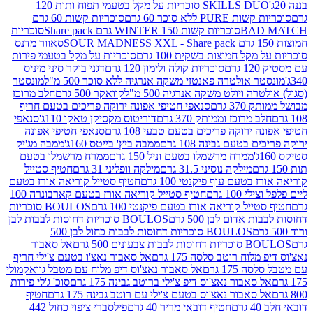
SKILLS DUO סוכריות על מקל בטעמי תפוח ותות 120
P ללא סוכר 60 גרם
סוכריות קשות 60 גרם
BAD
סוכריות קשות WINTER 150 גרם Share pack
סוכריות
סאוור מדנס
קל חמוצות בשקית 100 גרם
סוכריות על מקל בטעמי פירות
סוכריות קולה ולימון 120 גרם
דגני בוקר סיני מיניס
 אולטרה פאנטזי משקה אנרגיה ללא סוכר 500 מ"ל
מונסטר
ה ויולט משקה אנרגיה 500 מ"ל
קוואקר 500 גרם
חלב מרוכז
3 גרם
סנאפי חטיפי אפונה ירוקה פריכים בטעם חריף
 מרוכז וממותק 370 גרם
דוריטוס מקסיקן טאקו 110ג'
סנאפי
ירוקה פריכים בטעם טבעי 108 גרם
סנאפי חטיפי אפונה
בטעם גבינה 108 גרם
ממבה ביץ' בייטס 160ג'
ממבה מג'יק
ממרח מרשמלו בטעם וניל 150 גרם
ממרח מרשמלו בטעם
מילקה נוסיני 31.5 גרם
מילקה וופליני 31 גרם
חטיף סטייל
בטעם עוף פיקנטי 100 גרם
חטיף סטייל קוריאה אורז בטעם
100 גרם
חטיף סטייל קוריאה אורז בטעם קארבונרה 100
יל קוריאה אורז בטעם פיקנטי 100 גרם
BOULOS סוכריות
אדום לבן 500 גרם
BOULOS סוכריות דחוסות לבבות לבן
BOULOS סוכריות דחוסות לבבות כחול לבן 500
 צבעונים 500 גרם
אל סאבור
וח רוטב סלסה 175 גרם
אל סאבור נאצ'ו בטעם צ'ילי חריף
175 גרם
אל סאבור נאצ'וס דיפ מלוח עם מטבל גוואקמולי
סאבור נאצ'וס דיפ צ'ילי ברוטב גבינה 175 גרם
סוכ' ג'לי פירות
סאבור נאצ'וס בטעם צ'ילי עם רוטב גבינה 175 גרם
חטיף
חטיף דובאי מריר 40 גרם
פילסברי ציפוי כחול 442