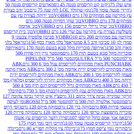
קיט קט קריסמיס סנטה 45 ג'
סמארטיס קריסמיס סנטה 50
עומד 70ג'
גונץ שוקולד LOL לוח שנה 75 גרם
בונ' זהב בצורת
תקים 170 גרם VOBRO
בונ' ירוקה בצורת עץ עם
בונ' שוק' דמויות סנטה 160 גרם
נ' שוק' גריזלי קריסמס 156 גרם VOBRO
בונ' אדומה
עץ מקרטון עם שרי 126 גרם VOBRO
בונ' בית קריסמס
 200 גרם VOBRO
10 סביבון פלסטיק צבעוני 9
טראפל בלגי מארז כסף 150ג'
טראפל בלגי
אירופה סוכריות מקל סבא בטעם מנטה 170 גרם
אירופה
סבא בטעם תות 170 גרם
מונסטר גרין זירו פחית 500
ULT
מונסטר 500 מ"ל PIPELINE
ABK
PU
לקריסמיס ידית אדומה מס' 2 300 גרם
ABK מארז מתנה
מס' 1 200 גרם
ABK מארז ממתקים לקריסמיס ידית
ABK מארז ממתקים יוקרתי לקריסמיס (מלאך) מס'
ABK מארז ממתקים גדול לקריסמיס דגם תיק מס' 4 500
קיבלר
גבינה צ'דר כתום 311 גרם
צ'יז איט קרקר גבינה צהובה 127
ולטרה תות 500 מ"ל
מונסטר 500 מ"ל ROSSI
גומי לעיסה
 גרם
בזוקה ברי 120 גרם
בזוקה מיקס 120 גרם
ג'וסי דרופ
ת טרופי 120 גרם
בזוקה טרופי 120 גרם
בזוקה פירות 120
מס כחול קריספי 107ג'
פררו רושר קריסמיס עץ אשוח
קריסמיס סנטה עומד 110ג'
הריבו דובי גומי חמוץ 175
י צ'יפס חמוץ 175ג'
בייגלה ציו מקלות תפו"א 80 גרם
בייגלה
ים 100 גרם
טרולי גומי ממולא תות 75 גרם
טרולי גומי