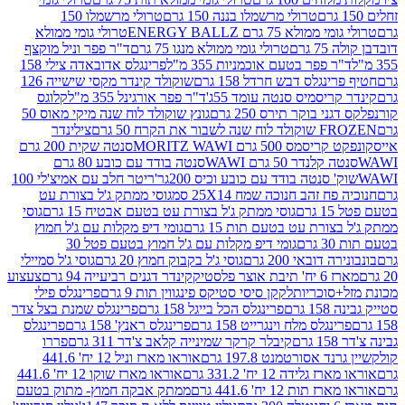
טרולי מרשמלו בננה 150 גרם
טרולי מרשמלו 150
לא 75 גרם ENERGY BALLZ
טרולי גומי ממולא
גרם
טרולי גומי ממולא מנגו 75 גרם
ד"ר פפר וניל מוקצף
 פפר בטעם אוכמניות 355 מ"ל
פרינגלס אדובאדה צילי 158
נגלס דבש חרדל 158 גרם
שוקולד קינדר מקסי שישייה 126
ריסמיס סנטה עומד 55ג'
ד"ר פפר אורגינל 355 מ"ל
קלוגס
 בוקר תירס 250 גרם
גונץ שוקולד לוח שנה מיקי מאוס 50
 את הקרח 50 גרם
צילינדר
50 גרם MORITZ WAWI
סנטה שקית 200 גרם
לנדר 50 גרם WAWI
סנטה בודד עם כובע 80 גרם
 סנטה בודד עם כובע וכיס 200גר'
ריטר חלב עם אמיצ'לי 100
 זהב חנוכה שמח 25X14 סמ
גוסי ממתק ג'ל בצורת עט
ם
גוסי ממתק ג'ל בצורת עט בטעם אבטיח 15 גרם
גוסי
ורת עט בטעם תות 15 גרם
גומי דיפ מקלות עם ג'ל חמוץ
ם
גומי דיפ מקלות עם ג'ל חמוץ בטעם פטל 30
דובאי 200 גרם
גוסי ג'ל בקבוק חמוץ 20 גרם
גוסי ג'ל סמיילי
וצר פלסטיק
קינדר דגנים רביעייה 94 גרם
צעצוע
סוכריות
לקקן סיסי סטיקס פינגווין תות 9 גרם
פרינגלס פילי
רם
פרינגלס הכל בייגל 158 גרם
פרינגלס שמנת בצל צדר
נגלס מלח וינגרייט 158 גרם
פרינגלס ראנץ' 158 גרם
פרינגלס
קיבלר קרקר שמינייה קלאב צ'דר 311 גרם
פררו
אסורטמנט 197.8 גרם
אוראו מארז וניל 12 יח' 441.6
ידה 12 יח' 331.2 גרם
אוראו מארז שוקו 12 יח' 441.6
ת 12 יח' 441.6 גרם
ממתק אבקה חמוץ- מתוק בטעם