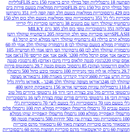
גליליות וופל במילוי קרם בראוניז 150 גרם FLIS
גליליות
יל 150 גרם FLIS
סוכריות ממולאות בטעם פירות בים
סוכריות ממולאות בטעם חלב קפה קפה לייק 351 גרם
רושן
351 גרם
סוכריות טופי ממולאות בטעם חלב כוס חלב 150
ולד רושן עם בוטנים 38 גרם
רושן סוכריות ג'לי קרייזי
סוכריות טופי כוס חלב 305 גרם MILKY
ושו סוכריות טופי חלב קורובקה 205 גרם
חטיף שוקולד רושן
לה 43 גרם
חטיף שוקולד רושן ממולא קרם קרמל 43
ולא בטעם שוקולד לבן 8 גרם
מזרק שוקולד חלב אגוזי לוז 60
לד חלב לבן 60 גרם
קינדר הפי היפו אגוזי לוז חמישייה 105
מס קרמל מלוח 200ג' K
אם אנד אם קריספי 170ג'
אמ אנד
גונץ סנטה קלאוס ביירן מינכן (אדום) 85 גרם
גונץ סנטה
ד (צהוב) 85 גרם
סוכ' מנטוס מנטה 29.7 גרם
מנטוס פירות
ק או לוק גומי נקניקייה 100 גרם
גומי כובע כחול 500 גרם
גולון
ית 600ג'
קינדר קינדריני מאגדת 100 גרם
אוראו מצופה
'
אוראו מצופה שוקולד חלב 246ג' - K
אוראו גלידה גליל
ילקה עוגיות סנסיישן אוראו 156 גרם
אבקת קקאו 400
רים מזל טוב בצורת דובי ורוד 16 גרם
טופי כדורים מזל טוב
ם
טופי כדורים פורים שמח בצורת ליצן 16 גרם
סוכריות
70 גרם
סוכריות ג'לי בטעם ליצ'י 70 גרם
סוכריות ג'לי
גרם
מלו מרשמלו קאפקייק ממולא תות 100 גרם
מלו פלוס
יק ממולא 100 גרם
מלו מרשמלו קאפקייק שוקו ממולא
יות גומי בצורת עין כ50 יחידות 500 גרם
מארז סנטה 90
נס סוכריות חמוצות מאוד 60 גרם
סאוור מדנס סוכריות
סאוור מדנס סוכריות חמוצות מדנס 60 גרם
סוכריות