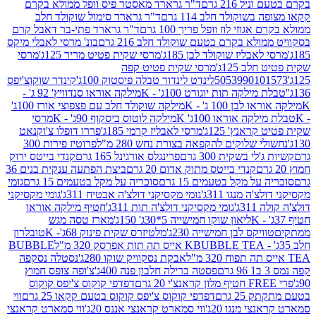
 216 גרם
ד"ר גרארד מאסטר פיס וופל ממולא בקרם
שוקולד חלב 114 גרם
ד"ר גרארד סימול שוקולד חלב
וזי לוז וופל פריך 100 גרם
ד"ר גרארד פתי-בר דאבל קרם
לא בקרם בטעם שוקולד חלב 216 גרם
בונ' מרסי לאבלי מיקס
בליז שוקולד לבן 185ג'
מרסי שקית פטיט מריר 125ג'
מרסי
ב 125ג'
מרסי שקית פטיט קפה
505399010
לינדט לינדור טבלה פיסטוק 100ג'
קינדר שוקוצ'יפס
ילקה תות יוגורט 100ג' - K
מילקה אוראו סנדוויץ' 92 ג' -
בן 100 ג' - K
מילקה שוקולד חלב עם פצפוצי אורז 100ג'
ה אוראו 100ג' K
מילקה לוטוס ביסקוף 90ג' - K
מרסי
אנץ' 125ג'
מרסי לאבליז קרמי 185ג'
פררו דופלו צ'וקנאט
 שלוקים להקפאה בצורת נחש 280 מ"ל
פרוטיז פירות 300
י בשקית 300 גרם
פרינגלס אורגינל 165 גרם
קנדי בייטס ירוק
קנדי בייטס מתוק אדום 20 גרם
ביצת הפתעה ענקית בנים 36
ל מקל בטעמים 15 גרם
סוכריה על מקל בטעמים 15 גרם
גומי
 מנגו 311ג'
גומי מקסיקני דולצ'ה אבטיח 311ג'
גומי מקסיקני
ג'
גומי מקסיקני דולצ'ה תות 311ג'
חטיף מילקה אוראו
ליאון שוקו חמישייה 5*30ג' 150ג'
מארז טסה מגש
יקס לבן חמישייה 230ג'
מלטיזרס שקית פינוק 68ג'- K
טובלרון
BUBBLE TEA אייס תה תות אפרסק 320 מ"ל
BUBBLE
אבקת נסקוויק שוקו 280ג'
נסטלה נסקפה
פסטה ברילה חלבון פנה 400ג'
צ'ופה צופס חמוץ
דפדפי קוקוס צ'יפס קוקוס
2 גרם
דפדפי קוקוס צ'יפס קוקוס בטעם קקאו 25 גרם
ווי
 מנגו 20ג'
ווי סמארט קראנצי אננס 20ג'
ווי סמארט קראנצי