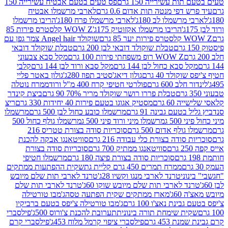
ת עשירייה 150 גרם
פס טעים בטעם אבטיח עשירייה 150
דפי מנטה תות אדום 0.6 גרם
לארבי מרשמלו אבטיח
מרשמלו לב 180ג'
לארבי מרשמלו פרח 180ג'
הריבו מרשמלו
הריבו מרשמלו אקזוטיק 175ג'
WOW Z קלסטרס פירות 85
 85 גרם
שוקולד Angel hair צמר גפן עם
טבלת שוקולד דובאי לבן 200 גרם
טבלת שוקולד דובאי
WOW Z רופ משפחתי פירות 100 גרם
מקל סבא צבעוני
 סבא כחול לבן 144 גרם
מקל סבא ורוד לבן 144 גרם
קלבי
ולד 40 גרם
גולון דיאג'סטיב תפוז 280ג'
גולון באטר פליי
ב 600 גרם
פולרטי חטיפי קרח 400 מ"ל ורוד
ממרח נוטלה
טבלת פררו רושר שוקולד מריר 70% 90 גרם
ביצת קינדר
60 גרם
מסטיק אגוגו בטעם פירות 40 יחידות 330 גרם
ריצ
טעם גבינה 91 גרם
מרשמלו כובע כחול לבן 500 גרם
מרשמלו
50 ג
מרשמלו מיני ורוד פיני 500 ג
מרשמלו גולף כחול 500
לף אדום 500 גרם
סוכריות סודה בצורת טטריס 216
סודה בצורת כלי עבודה 216 גרם
סוויטאנגו אבקה להכנת
סוויטאנגו ממתיק 700 גרם
סוכריות סודה בצורת
סוכריות סודה בצורת פיצה 180 גרם
מרשמלו חטיפי
ממרח תמרים 450 גרם קליית גת
שקית ההפתעות ממתקים
וני
טרנד לארבי מנגו וקשיו 28ג'
טרנד לארבי תות שלם מיובש
ד לארבי תות שלם מיובש שוקו 60ג'
טרנד לארבי תות שלם
6ג'
מארז ממתקים שקית הפתעה טסה
ג'מבו טורטילה
נת נאצ'ו 100 גרם
ג'מבו טורטילה צ'יפס בטעם ברביקיו
ית שימחת תורה בינונית
תערובת להכנת צ'ורוס 500ג'
פילסברי
 453 גרם
פילסברי ציפוי קרמל מלוח 453ג'
פילסברי קרם