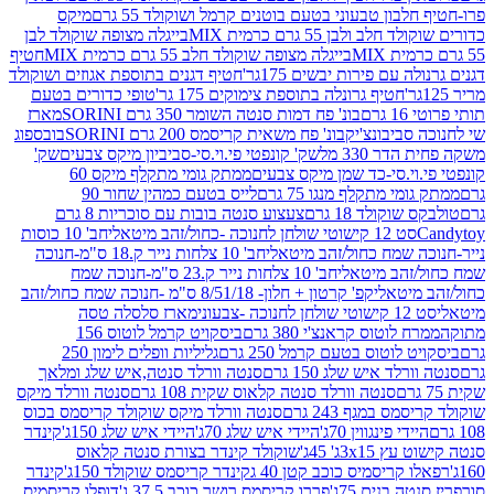
בון טבעוני בטעם בוטנים קרמל ושוקולד 55 גרם
מיקס
 ולבן 55 גרם כרמית MIX
בייגלה מצופה שוקולד לבן
בייגלה מצופה שוקולד חלב 55 גרם כרמית MIX
חטיף
עם פירות יבשים 175גר'
חטיף דגנים בתוספת אגוזים ושוקולד
חטיף גרונלה בתוספת צימוקים 175 גר'
טופי כדורים בטעם
ם
בונ' פח דמות סנטה השומר 350 גרם SORINI
מארז
ביבונצ'יק
בונ' פח משאית קריסמס 200 גרם SORINI
בובספוג
 330 מל
שק' קונפטי פי.וי.סי-סביביון מיקס צבעים
שק'
וי.סי-כד שמן מיקס צבעים
ממתק גומי מתקלף מיקס 60
י מתקלף מנגו 75 גרם
לייס בטעם כמהין שחור 90
קולד 18 גרם
צעצוע סנטה בובות עם סוכריות 8 גרם
1 קישוטי שולחן לחנוכה -כחול/זהב מיטאלי
חב' 10 כוסות
 שמח כחול/זהב מיטאלי
חב' 10 צלחות נייר ק.18 ס"מ-חנוכה
הב מיטאלי
חב' 10 צלחות נייר ק.23 ס"מ-חנוכה שמח
יטאלי
קפ' קרטון + חלון- 8/51/18 ס"מ -חנוכה שמח כחול/זהב
עוני
מארז סלסלה טסה
לוטוס קראנצ'י 380 גרם
ביסקויט קרמל לוטוס 156
לוטוס בטעם קרמל 250 גרם
גליליות וופלים לימון 250
ד איש שלג 150 גרם
סנטה וורלד סנטה,איש שלג ומלאך
סנטה וורלד סנטה קלאוס שקית 108 גרם
סנטה וורלד מיקס
 במגף 243 גרם
סנטה וורלד מיקס שוקולד קריסמס בכוס
י פינגווין 70ג'
היידי איש שלג 70ג'
היידי איש שלג 150ג'
קינדר
3xג' 45ג'
שוקולד קינדר בצורת סנטה קלאוס
קריסמיס כוכב קטן 40 ג
קינדר קריסמס שוקולד 150ג'
קינדר
בנים 75ג'
פררו קריסמס רושר כוכב 37.5 ג'
דופלו קריסמיס