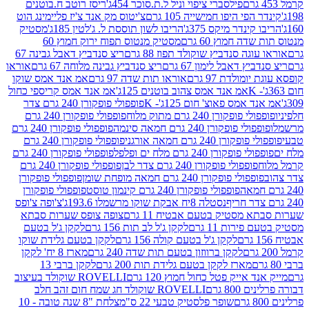
פילסברי ציפוי וניל ל.ת.סוכר 454ג'
ריסז רוטב ח.בוטנים
פי היפו חמישייה 105 גרם
צ'יטוס מק אנד צ'יז פליימינג הוט
ינדר מיקס 375ג'
הריבו לשון תוססת ל. ג'לטין 185ג'
מסטיק
ה חמוץ 60 גרם
מסטיק מנטוס תפוח ירוק חמוץ 60
גה סנדביץ שוקולד תפוז 88 גרם
ריצ סנדביץ דאבל גבינה 67
ץ דאבל לימון 67 גרם
ריצ סנדביץ גבינה מלוחה 67 גרם
אוראו
מולדת 97 גרם
אוראו תות שדה 97 גרם
אמ אנד אמס שוקו
אמ אנד אמס צהוב בוטנים 125ג'
אמ אנד אמס קריספי כחול
אמס פאוצ' חום 125ג'- K
פופפולי פופקורן 240 גרם צדר
פופקורן 240 גרם מתוק מלוח
פופפולי פופקורן 240 גרם
י פופקורן 240 גרם חמאה סינמה
פופפולי פופקורן 240 גרם
רן 240 גרם חמאה אורגני
פופפולי פופקורן 240 גרם
פופקורן 240 גרם מלח ים ופלפל
פופפולי פופקורן 240 גרם
פופפולי פופקורן 240 גרם צדר לבן
פופפולי פופקורן 240 גרם
פולי פופקורן 240 גרם חמאה מופחת שומן
פופפולי פופקורן
פופפולי פופקורן 240 גרם קינמון טוסט
פופפולי פופקורן
נסטלה 8יח אבקת שוקו מרשמלו 193.6ג'
צ'ופה צ'ופס
 מסטיק בטעם אבטיח 11 גרם
צופה צופס שערות סבתא
ירות 11 גרם
לקקן ג'ל לב תות 156 גרם
לקקן ג'ל בטעם
לקקן ג'ל בטעם קולה 156 גרם
לקקן בטעם גלידת שוקו
לקקן ברווזון בטעם תות שדה 240 גרם
מארז 8 יח' לקקן
מארז לקקן בטעם גלידת תות 200 גרם
לקקן ברבי 13
 אייק פטל כחול חמוץ 120 גרם
ROVELLI שוקולד בעיצוב
80 גרם
ROVELLI שוקולד חג שמח חום זהב חלב
שופר פלסטיק טבעי 22 ס"מ
צלחת "8 שנה טובה - 10