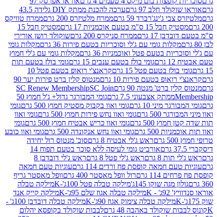
פצות בום מיקס 4 טעמים 4 גרם
אוראו אפרסק 97
ולד חלב 97 גרם
ערכה להכנת ממתק DIY גלידה 43.5
בי ג'ינג'רברד 59 גרם
ממרח מלטיזרס 200 גרם
ממרח טוויקס
בל 15 ס"מ בטעם אוכמניות 17 גרם
מסטיק חבל 15
בן 17 גרם
ממרח סניקרס 200 גרם
שוקולד רושן אורירי
מקלות גומי עם ג'לי וסוכריות בטעם פירות 36 גרם
מקלות גומי
ריות בטעם פטל ואוכמניות 36 גרם
מקלות גומי עם ג'לי חמוץ
רם
גומי בולז בטעם ענבים 15 גרם
גומי בולז בטעם תות
בולז בטעם פטל 15 גרם
קראנצ'י רואופ בטעם פטל 10
רואופ בטעם פירות 10 גרם
מנטוס קלין ברט פירות יער 90
ין ברט' מנטה 90 גרם
SC Join
SC Renew Membership
M
ממתק אצבעוני 7.5 גרם
גומי המבורגר גדול+ ג'ל חמוץ 50
גר מיני 10 גרם
גומי ואוו בקבוק מסטיק חמוץ 500 גרם
גומי
גר 500 גרם
גומי ואוו נחש פירות חמוץ 500 גרם
גומי ואוו
מוץ 500 גרם
גומי ואוו כריש אבטיח חמוץ 500 גרם
גומי
ות 500 גרם
גומי ואוו נחש אנקונדה 500 גרם
גומי ואוו כובע
רם
ראש ג'לי אבטיח 8 גרם
סוכ' מנטוס רול יחידה
אורביט גומי לעיסה ללא סוכר בטעם תפוח 14
תות 8 גרם
ראש ג'לי פטל 8 גרם
ראש ג'לי דובדבן 8
עם חמאה קופסת פח ורדים 114 גרם
עוגיות טעם חמאה
 114 גרם
רול וופל מאסטר 400 גרם
וופל מאסטר גריף
ון מגה שוקו 145ג'
מילקה טבלה פטל 100ג'-K
מילקה טבלה
ג' - K
מילקה טבלה אגוז שלם 95ג'-K
מילקה קייק אנד
מילקה טבלה צימוק אגוז 90ג'-K
מילקה טבלה דובדבן 100ג' -
ת שוקולד באהבה 48 גרם
לבבות שוקולד בקופסא יהלום