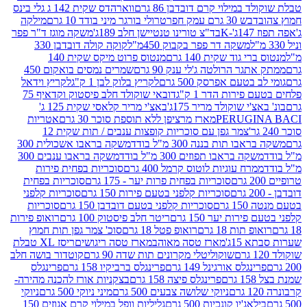
במילוי קרם דובדבן 86 גרם
ווארהדס שקית 142 ג גלי בינס
בש 30 גרם עמק חפר
טרולי בורגר מיני בודד 10 גרם
מילקה
K
בד"צ טורינו טנטיישן חלב 189ג'
משקה מוגז ד"ר פפר
משקה דר פפר בקבוק 450מ"ל
קוקה קולה דובדבן 330
 גוד שקית 140 גרם
מנטוס פרוט מיקס שקית 140
ר הרולטה ג'לי ענק 90 גרם
שמרים נמסים בואקום 450
בטעם אפרסק 500 גרם
לקריץ בלוק לבן 1 ק"ג
לקריץ וידאל
ירות הדר 1 ק"ג
דובאי שוקולד חלב פיסטוק וקדאיף 75
י שוקולד מריר 175ג'
באצ'י מריר קלאסי שקית 125 ג'
PERUGI
מארז מרציפן ללא תוספת סוכר 30 גרם
אטריות
צמר גפן עם סוכריות קופצות ענבים / תות שקית 12
 תות בננה 300 מ"ל בודד
משקה בראבו אשכולית 300
ה בראבו תפוזים 300 מ"ל בודד
משקה בראבו ענבים 300
רח עוגיות לוטוס קרמל 400 גרם
סוכריות בפחית פירות
סוכריות בפחית פרות יער - 175 גרם
סוכריות בפחית
סוכריות קלפני בטעם פירות 150 גרם
סוכריות קלפני
גרם
סוכריות קלפני בטעם דובדבן 150 גרם
סוכריות
רות יער 150 גרם
ריטר חלב פיסטוק 100 גרם
רואופ פירות
תות 18 גרם
רואופ פטל 18 גרם
סוכ' צמר גפן תות חמוץ
1ג'
מארז טסה מאוהב
מארז טסה ריגושים
ריסז XL טבלת
שוקוליטלי מקרונים תות שדה 90 גרם
קוטדור בושה חלב
גלס אורגינל 149 גרם
פרינגלס ברביקיו 158 גרם
פרינגלס
פרינגלס פיצה 158 גרם
בצקניות אורז להכנה מהירה-
ניוקי שלושה צבעים 500 גרם
מיני ניוקי 500 גרם
ניוקי
ג'יו קונכיות 500 גרם
גליליות וופל במילוי קרם אגוזים 150