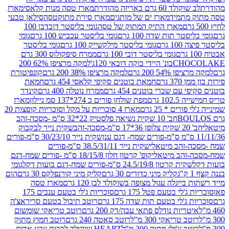
ד 60 גרם באריזה מהודרת
מארז טסה מנות קלאסי
מארז
מתמיד
מארז ים של מותגים
מארז סירת מתוקטסה
סילאן טבעי
מארז התיק המתוק של טסה
גומי בליסטר דובדבן 100
טר תות שדה 100 גרם
גומי בליסטר עכביש 100 גרם
גומי
 גרם
גומי בליסטר מילקשייק 100 גרם
גומי בליסטר
גומי בליסטר דובי 100 גרם
ממרח סיפקולוס 300 גרם
CHO
בונ' היידי בוקה דובאי 120ג'
למקה מרציפן 62% 200
54% 200 גרם
למקה מרציפן 38% 200 גרם
קונפיטורת
3 גרם
חמאת בוטנים סקיפי קלאסי 454 גרם
חמאת
עם שברי בוטנים 454 גרם
ממרח נוטלה 400 גרם
קינדר
10 גרם
מפת שולחן פורים כ 274*137 סמ ניילון
מארז
רים * 25 גרם
מארז 4 סוכריות על מקל וסוכריות קופצות 20
חב' 10 שקית נשיאה פלסטיק 22*32 ס"מ -מסכה-זהב
כה-זהב
שקית נייר לבקבוק
שקית נייר 30/23/10 ס"מ-פורים
-זהב מיטאלי
שקית נייר 38.5/31/11 ס"מ-פורים
זהב מיטאלי
קופ' קרטון חלון 18/15/8 ס"מ -פורים שמח-דגם
קית קרטון 24.5/19/8 ס"מ-פורים שמח-דגם בועות דקל
גומי
קליק מיני כדורים 30 גרם
קליק מיני קורנפלקס 30 גרם
הום
ייגלה עגול מצופה בשוקולד לבן 120 גרם
מארז טסה
'לי בטעם פטל 175 גרם
סוכריות ג'לי בטעם ענבים 175
ג'לי בטעם תות שדה 175 גרם
רוטב תיבול בטעם סריראצ'ה
ריות נודלס פתאי עבה/דק 200 גרם
רוטב טריאקי שומשום
ב טריאקי 300 מ"ל
רוטב סאטה 240 גרם
רוטב חמוץ מתוק
ב צ'ילי מתוק 300 מ"ל
HEART שוקולד לבבות צבע אדום