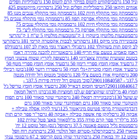
ביסקוויט לוטוס במילוי קרם לוטוס 150 גרם
גליליות וופלים
 גרם
גליליות וופלים וניל 250 גרם
היינץ מיוקטשופ 425
י מתקלף חיות 102 גרם
ממתק גומי מתקלף ענבים מנגו 85
י מתקלף אפרסק תפוז 85 גרם
ממתק גומי מתקלף ענבים 75
י מתקלף חיות 102 גרם
ממתק גומי מתקלף ענבים 75
י מתקלף אפרסק 75 גרם
ממתק גומי מתקלף ליצ'י 75
לוטיזן ביטקוין 1 ק"ג
מטבעות מולטיזן 5 ש"ח 1 ק"ג
הרשי
 מיקס 181 גרם
הרשי לבבות אקסטרה קרימי 181 גרם
הרשי
שוקולד 102 גרם
ג'ולי ראנצ'ר גומי מארז לב 107 גרם
נודלס
בטעם עוף חריף 140 גרם
אטריות להכנה מהירה ראמן
שחורה צאצ'רוני 140 גרם
צופה לקריץ שטוח צבעוני חמוץ
מץ חומץ ספריי רימון 50 גרם
עיד אומץ חומץ ספריי מטף 50
 חומץ סוכריה+גלי חמוץ 50 גרם
פררו רושר 100ג'
בוטן רביולי
ף אורז בטעם צ'לי 120 גרם
סוכ' מנטוס רול יחידה מנטה
סוכ' מנטוס רול יחידה פירות 37.5ג' -
72901
חטיפי חומוס דבאייל 200 גרם
עיד אומץ חומץ טריפל ג'ל
ברגן שוקוצ'יפס ש.לבן חמוציות 130ג'
ברגן רויאל חמאה
בונבוניירה רפאלו 240 גרם
קנדי שוגר סאוור 100 גרם תפוח
וור 100 גרם תפוח
קנדי שוגר סאוור 100 גרם
 מרסי פטיטס מיניאטור 125ג'
עיד לקקן אסלה טבילה +
לקקן פח אשפה טבילה +אבקה 40 גרם
ד"ר פפר קרם תות
 פפר קרם סודה 355 מ"ל
סאוור פאצ' פטל שקית 102
יל בטעם פאנטה 37.5 גרם
וופל ג'נסן-וופל טוסט 12 יח'
בקרסלנד-סטרופ וופל הולנדי 250 גרם
תחנת רוח וופל
קינדר שוקו בונס קריספי 67.2 גרם
גומי ענקי