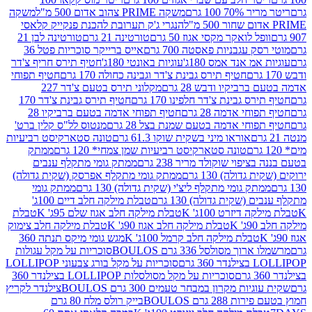
 100 גרם
משקה PRIME צהוב אדום 500 מ"ל
משקה
הנגרי ג'ק תערובת להכנת פנקייק קלאסי
ל לואקר מקסי אגוז 50 גרם
טורטינה 21 גרם
טורטינה לבן 21
 עגבניות פאסטה 700 גרם
אייס ברייקר סוכריות פטל 36
מ אנד אמס 180ג'
עוגיות באונטי 180ג'
חטיף תירס חריף צ'דר
חטיף תירס גבינת צ'דר וגבינה כחולה 170 גרם
חטיף תפוחי
ביקיו ודבש 28 גרם
מקלוני תירס בטעם צ'דר 227
 גבינת צ'דר חלפינו 170 גרם
חטיף תירס גבינת צ'דר 170
חי אדמה 28 גרם
חטיף תפוחי אדמה בטעם ברביקיו 28
וחי אדמה בטעם שמנת בצל 28 גרם
מנטוס לל"ס קלין ברט'
אוראו מיני בשקית שוקו 61.3 גרם
טונה סטארקיסט רביעיות
טונה סטארקיסט רביעיות שמן צמחי* 120 גרם
ממתק
יפוי שוקולד מריר 238 גרם
ממתק גומי מתקלף ענבים
דולה) 130 גרם
ממתק גומי מתקלף אפרסק (שקית גדולה)
ק גומי מתקלף ליצ'י (שקית גדולה) 130 גרם
ממתק גומי
(שקית גדולה) 130 גרם
טבלת מילקה חלב דיים 100ג'
דיזרט 100ג' K
טבלת מילקה חלב אגוז שלם 95ג' K
טבלת
K
טבלת מילקה חלב אגוז 90ג' K
טבלת מילקה חלב צימוק
טבלת מילקה חלב קרמל 100ג' K
מגש גומי מיקס תנתה 360
 מסולסל 336 גרם BOULOS
סוכריות על מקל עגולות
 גרם
סוכריות על מקל בורג צבעוני LOLLIPOP
סוכריות על מקל מסולסלות LOLLIPOP בצילנדר 360
ות מקרון במבחר טעמים 300 גרם BOULOS
צילנדר לקריץ
28 גרם BOULOS
בייק רולס מלח 80 גרם