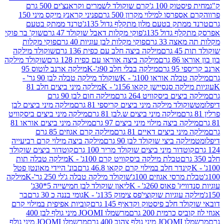
ק 100 ג'
קרם שוקולד לשמרים וקראנצ'ים 500 גרם
רסו למילוי מקרון 500 גרם
פניני קראנץ מיקס מיני 150
תק בטעם מלון מתקלף גדול 135ג'
טרנד ממתק בטעם
גדול 135ג'
פוקי מקלות דאבל שוקולד 47 גרם
שוק' בר פוקי
 33 גרם
פוקי מקלות לבן עוגיות 40 גרם
פוקי מקלות
רם
מילקה ביצה חלב עם כפית 136 גרם
שוקולד מילקה
 גרם
מילקה ביצה אוראו עם כפית 128 גרם
שוקולד מילקה
גרם
מילקה בבלי חלב 90ג'-K
מילקה ארנב לוטוס 95
ה אוראו 100ג' - K
שוקולד מילקה טבלה לבן 90 גר' -
ה סנסיישן קקאו 156ג' - K
מילקה מיני ביצים חלב 81
ים ביסקוויט 264 גרם
מילקה חום לבן 90 גרם
ולד מילקה מיני ביצים קריספי 81 גרם
מילקה מיני ביצים לבן
מילקה מיני ביצים ש.לבן 81 גרם
מילקה מיני ביצים ביסקוויט
 ביצה מילוי מיני ביצים 97 גרם
מילקה מיני ביצים אוראו 81
י ביצים דאיים 81 גרם
מילקה קרם אגוזים 85 גרם
קה ביצי שוקולד לבן 90 גרם
מילקה ביצה מילוי קרם רביעייה
דור מיני ביצים שוקולד מריר 100 גרם
קוטדור ביצים שוקולד
טבלת מילקה ביסקוויט קרם 100ג' - K
מילקה טבלה תות
נדר חלב במילוי קרם קקאו 46.8 גרם
בונ' היידי מאונטן פטל
סי אגוזים 100ג'
שוקולד מילקה טבלה ג'לי 250 גר'-K
מילקה
פאוס 260ג' - K
ליאון שוקולד לבן חמישייה 5*30ג'
וגיות שוקוצי'פס צימוק 135ג' - K
גומי בננה כ 30 גרם
בר
 חלב פיסטוק וקדאיף 145 גרם
קוביות אפיפית במילוי קרם
 כרמית 200 גרם
מרשמלו JOOMI מיני גולף לבן 400
400 גרם
מרשמלו JOOMI מיני גולף