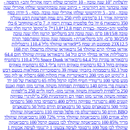
מרכז שולחן רימון אקרילי זהב+ הדפסה -
ר זהב דקורטיבי + כיתוב שנה טובה
קישוטי שולחן אקרילי שנה
יח'
קישוטי שולחן אקרילי שנה טובה -כסף - 5 יח'
דג כסף
 ס"מ
דבש לחיץ 250 גרם עמק חפר
עוגת דבש עוגל'ה
טיק בצורת רימון ק. 7 ס"מ-שקוף
חב' 6 כלי
 -בצורת תפוח 12.8*13.8*7 ס"מ
קופ' קרטון חלון שנה
קפ' קרטון חלון שנה טובה
אגרת+ מעטפה שנה טובה שופר/ספר תורה
מגנט חג שמח 5*9
אוראו שוקולד גליל 110.4 גרם
גלילות
קרם שוקולד 54 גרם
אוראו שוקולה מרשמלו תות 168
ראו במילוי קרם וניל 54 גרם
אוראו עוגיות שוקולד חום 64.4
ת וניל 64.4 גרם
אוראו Space Dunk גליל 110.4 גרם
חטיף
גרם
חטיף טאקיס דרגון צ'ילי 92.3 גרם
חטיף טאקיס
ממתק בקבוקי שעווה 39 גרם
סוכריות ממולאות בטעם דבש
יני 200 גרם
איטריות אורז מקלות 600 גרם
לוק או לוק גומי
טודיי חטיף חלבון קרמל מלוח 65 גרם
מארז של 10 יח'
ס 140 גרם
פחית תפוחחה משקה אורגני מוגז תפוח ואננס
ת לימוננדה משקה אורגני מוגז- לימון וליים 250 מ"ל
פחית
אורגני מוגז תפוזי דם ודומדמניות 250 מ"ל
גרגרי טפיוקה
גרגרי טפיוקה גדולים 400 גרם
מיסו כהה 500 גרם
מיסו
נאצ'וס טבעי 50 גרם
נאצ'וס תירס כחול 50 גרם
נאצ'וס
פרינגלס סין פלפל ופרמזן 110 גרם
ביאנקה שוקולד
ם
ביאנקה שוקולד מריר 72% 100 גרם
ביאנקה שוקולד
ביאנקה שוקולד לבן בטעם קרמל 100 גרם
ביאנקה
100 גרם
גומי לעיסה צבעוני 1 ק"ג
גומי לעיסה אבטיח 1