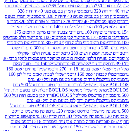
נוטלה 200 גרם
גולון טווינס ללא ת.סוכר 147ג'
גולון סנדוויץ'
250ג'
גולון דיאג'סטיב מוזלי 365ג'
מסטיק חמוץ בטעם תות
מסטיק חמוץ בטעם מנגו 40 יחידות 328
 בטעמים שונים 40 יחידות 328 גרם
מסטיק חמוץ בטעם
רה 40 יחידות 328 גרם
בד"צ טורינו חלב 320ג'
בד"צ
100ג'
הריבו בלוני לבבות 140 גרם
הריבו נחשים תאומים
שקית 160 גרם דובי צבעוני
הריבו מיקס אדומים 175
ים 175 גרם
ריטר לבן סמרטיס 100 גרם
ריטר חלב סמרטיס
יטוס רוטב דיפ סלסה חריף עדין 300 גרם
דוריטוס רוטב דיפ
ם
דוריטוס רוטב דיפ סלסה חריף 300 גרם
דוריטוס
ת חמוצה ושום 280 גרם
קווסט עוגיית חלבון שוקולד
 עוגיית חלבון חמאת בוטנים שוקולד צ'יפס
מארז לקקן ברבי 30
קינדר ג'וי שלישייה 60 גרם
מרשמלו 150 גר – סוניק
מארז
מס צבעוני 18 יח' 270 גרם
מרשמלו פרחים יאמס 160
בבות יאמס 160 גרם
מרשמלו לבבות יאמס כחול לבן 160
ממתק מרשמלו פרחים צבעוני בטעם תות וניל 500 גרם
ממתק מרשמלו לבבות ורוד לבן בטעם תות וניל 500 גרם
ממתק מרשמלו מסולסל BOULOSתכלת לבן בטעם תות וניל
ממתק מרשמלו מסולסל BOULOSורוד לבן בטעם תות וניל 500
ממתק מרשמלו כריות ורוד,לבן בטעם תות וניל 500 גרם
ממתק מרשמלו מסולסל צבעוני BOULOSבטעם תות וניל
ין מרשמלו טוויסט אבטיח 120 גרם
פופין מרשמלו טוויסט
פופין מרשמלו 3D תות שדה 100 גרם
קטשופ סרירצ'ה
סוכריות סודה בצורת אבן נייר ומספרים 216 גרם
פס טעים
טי עשירייה 150 גרם
לקקן שרביט הקסמים 24 גרם
פס