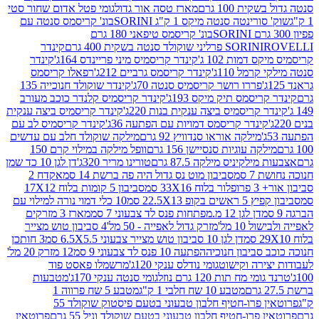
ת 100 גרם
מארז טסה אור גדול
גומי פטל אדום שחור סטי
רינטה סנטה מיקס 1 ק"ג SORINI
בונ' קריסמס סנטה עם
בונ' קריסמס טיפאני 180 גרם
גרם
SORINI
קינדר
דמות 102 ג'
קינדר קריסמיס מיני פריינדס 164ג'
קינדר
מל 110ג'
קינדר קריסמס גרביים 212ג'
רפאלו קריסמס
פררו רושר קריסמיס סנטה 70ג'
קינדר שוקולד חנוכייה 135
יסמס תיק מיקס 193ג'
קינדר קריסמיס קלנדר כוכב מעורב
 קריסמיס ביצה ענקית בנות 220ג'
קינדר קריסמיס ביצה ענקית
ינדר קריסמס דמויות עם הפתעה 36ג'
קינדר קריסמיס לב עם
מילקה אוראו סנדוויץ 92 גרם
מילקה שוקולד חלב עם עדשים
קה עוגיות סנסיישן 156 גרם
וופל מילקה במילוי קרם 150
לקיניס מילקה 87.5 גרם
טורינו מריר 320ג'
דן לגן 10 כד שמן
 סמ
סביבון מוט נס גדול היה פה ברשת 14 סמ
אקדח 2
33 סמ
סביבון 5 קומות בלוח 17X12
ופ 22.5X13 סמ
10 כלי דמוי נורה למילוי עם
דן לגן 12 מ.מפתחות פנס לד צבעוני 7 סמ
מארז 3 מזרקים
10 מל'
מזרק גדול לאפייה - 50 מל'
4 סביבון טוש מצייר
דן לגן 10 סביבון טוש מצייר צבעוני 6.5X5.5 סמ
3 חותכן
סביבון חנוכיה
הפתעה 10 פנס לד צבעוני 9 סמ
12 מזרק 20 מל'
ירה וקישוט
גומי נודלס ענקי 120ג'
מרשמלו פאסט פוד
 מח תות 120 גרם נוזל
גומי סנטה ענקי 170ג'
מטבעות
מטבע 10 שח חלבי 1 ק"ג
מטבע 5 שח פרווה 1
פרוטאין פרו-חטיף חלבון טבעוני בטעם פיסטוק שוקולד 55
פרו-חטיף חלבון טבעוני בטעם שוקולד וניל 55 גרם
פרוטאין