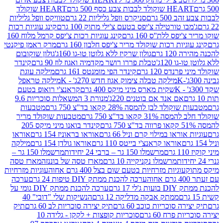
ולד לבבות צבע כסף 500 גרם
HEART שוקולד
50 גרם
סניקרס וופל גליליות 22 גרם
טוויקס וופל גליליות
ו טורטילה צ'יפס בטעם צ'ילי מתוק 100 גרם
קינג עוגיות רכות
ס ללת''ס 160 גרם
קינג עוגיות רכות צ'יפס קרמל מלוח 160
יות רכות שוקולד מריר צ'יפס חלבון 160 גרם
מרק ראמן פיקנטי
 גרם
גולון שרקיז ללא גלוטן טו-גו 160ג'
גולון שוקובום
 120ג'
טבלת פררו רושר מקדמיה ואגוז לוז 90 גרם
קינדר
נדס 120 גרם
קינדר הפי מומנטס 161 גרם
מילקה עוגת
מילקה טבלה צימוק אגוז חדש 270ג' - K
מילקה טראפל
שקית מארס מיני מיקס 400 גרם
קראנצ'י רואופ בטעם
אם אנד אם בוטנים 220ג'
מנורת 3 המשאלות סוכריות 9.6
לד לבן להמסה 28% קקאו בד"צ 750 גרם
מטבעות
 קקאו בד"צ 750 גרם
מטבעות שוקולד מריר
קינדר בואנו מיני מיקס 205
ראו במילוי קרם וניל 66 גרם
אוראו בראוניז 154 גרם
אוראו
אוראו קראנצ'י בייטס 110 גרם
אוראו גולדן 154 גרם
מילקה
מרשמלו 150 גר – ברבי 24 יחידות
מרשמלו 150 גר –
מרשמלו נקניקייה 10 גרם
מארז טסה של בוננזה
מארז טסה
עוגיות מזרחיות בטעם שום בצל 400 גרם אחוה
עוגיות מזרחיות
ערכה להכנת ממתק DIY טיפות 24 גרם
ערכה
 17 גרם
ערכה להכנת ממתק DIY גומי על
ממתק אבקה מדליקה 12 גרם
הנשיקות שלי "דובי" 40
 סוכריות כוכב 60 גרם
תיק יצירה סוכריות לב 60 גרם
תיק
פרח 60 גרם
סוכריות קופצות + לקקן - גלידה 10