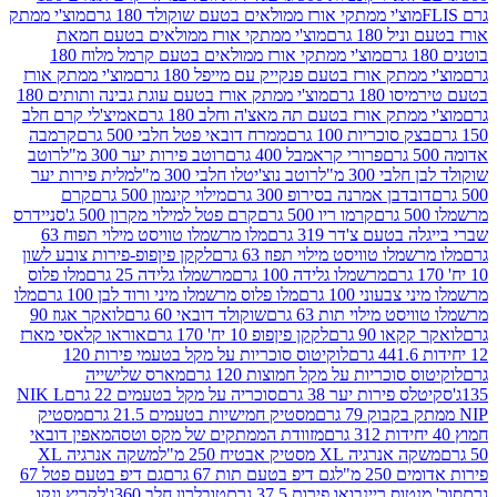
וצ'י ממתקי אורז ממולאים בטעם שוקולד 180 גרם
מוצ'י ממתק
180 גרם
מוצ'י ממתקי אורז ממולאים בטעם חמאת
מוצ'י ממתקי אורז ממולאים בטעם קרמל מלוח 180
תק אורז בטעם פנקייק עם מייפל 180 גרם
מוצ'י ממתק אורז
18 גרם
מוצ'י ממתק אורז בטעם עוגת גבינה ותותים 180
תק אורז בטעם תה מאצ'ה וחלב 180 גרם
אמיצ'לי קרם חלב
סוכריות 100 גרם
ממרח דובאי פטל חלבי 500 גרם
קרמבה
פרורי קראמבל 400 גרם
רוטב פירות יער 300 מ"ל
רוטב
 300 מ"ל
רוטב נוצ'יטלו חלבי 300 מ"ל
מלית פירות יער
דבן אמרנה בסירופ 300 גרם
מילוי קינמון 500 גרם
קרם
קרמו ריו 500 גרם
קרם פטל למילוי מקרון 500 ג'
סניידרס
טעם צ'דר 319 גרם
מלו מרשמלו טוויסט מילוי תפוח 63
לו טוויסט מילוי תפוז 63 גרם
לקקן פיןפופ-פירות צובע לשון
מרשמלו גלידה 100 גרם
מרשמלו גלידה 25 גרם
מלו פלוס
עוני 100 גרם
מלו פלוס מרשמלו מיני ורוד לבן 100 גרם
מלו
 מילוי תות 63 גרם
שוקולד דובאי 60 גרם
לואקר אגוז 90
ו 90 גרם
לקקן פיןפופ 10 יח' 170 גרם
אוראו קלאסי מארז
לוקיטוס סוכריות על מקל בטעמי פירות 120
סוכריות על מקל חמוצות 120 גרם
מארס שלישייה
פירות יער 38 גרם
סוכריה על מקל בטעמים 22 גרם
NIK L
מסטיק חמישיות בטעמים 21.5 גרם
מסטיק
מזוודת הממתקים של מקס וטסה
מאפין דובאי
יה XL מסטיק אבטיח 250 מ"ל
משקה אנרגיה XL
2 מ"ל
גם דיפ בטעם תות 67 גרם
גם דיפ בטעם פטל 67
ס ריינבואו פירות 37.5 גרם
טובלרון חלב 360ג'
לקריץ ונקו