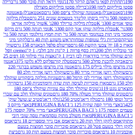
לפאי גראהם קרקר 170ג'
גומי וידאל תות סוכר 500 גר'
ברילה
לימון 190ג'
ברילה פסטו בזיליקום מוצרלה
ג'לו-פאנטונה שוקולד צ'יפס 500 גרם
סאנטאנג'לו-פאנטונה
דיי ביסתן קלינדר בטעמים שונים 251 גרם
טבלת מילקה
K
טבלת מילקה טריולד 280ג' K
שוק' מילקה אוראו
לת מילקה שוקו אנד קקס 300ג' K
גומי תנתה 500 גרם מיקס
 תות בננה
גומי תנתה 500 גר' תות חמוץ גדול
גומי תנתה 500 גר'
יות ג'לי עטופות שמחות
ראש משוגע תות 40 גרם
לקקני מיני
פרינגלס פלפל הבאנרס 158 גרם
שוק'
 200ג'
דג כסף פרווה 1 ק"ג
דג זהב חלבי- 1 ק"ג
cremo וופל
 מריר בודד
אורז לבן דביק 1 ק"ג
אצות נורי סילוור 10 דפים 25
נת סחלב 500 גרם
נסטלה קורנפלקס ללא גלוטן 375ג'
אנטון
וי בייליס 175 גרם
אנטון ברג מרציפן משמש בברנדי 220
שן אורירי מריר 80 גרם
שוקולד רושן אורירי חלב 80
ושן אורירי לבן קרמל 80 גרם
עוגיות מילקה ביסקוויט שוקולד
מארז סוכריות לעיסה תות שדה ודומדמניות 150 גרם
היידי
1ג'
טוניס שוקולד חלב עם עוגיות שוקולד צ'יפס 180
לד מריר מעולה 70% 180 גרם
טוניס שוקולד חלב עם שברי
גולון דיאג'סטיב 250ג'
גולון דיאג'סטיב ש.שועל שוק'
 קפה שקית 125 ג' PERUGINA BACI
באצ'י מיקס 3
PERUGINA
באצ'י מריר 70% קופסה 175
מארז משולב מתוק טסה
מארז טסה שובי דובי
קן רולר תות 20 גרם
יאמס אבן נייר ומספריים 18 גרם
יאמס
עם פטל 20 גרם
יאמס סוכריות סוכר חמוצות בטעם
יאמס סוכריות סוכר חמוצות בטעם תות 10 גרם
ביצת