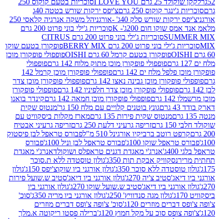
2 גרם I LOVE YOU
סוכריות בטעם קוקוס 250
ינגר קוקוס 250 גרם
צ'יפס ירקות שורש בטטה 40ג
רקות שורש סלק 40ג' -אורגני
הל משקה אנרגיה קלאסי 250
 שוקו חום 200ג'- K
סוכריות ג'ילי בוני פרוט 200 גרם
SUM
סוכריות ג'ילי בוני פרוט 200 גרם CITRUS
ילי בוני פרוט 200 גרם BERRY MIX
פופקורן בטעם שוקו
פופקורן בטעם קרמל 60 גרם OISHI
פופפולי פופקורן מוכן
פופפולי פופקורן מוכן מתוק מלוח 142 גרם
פופפולי
פלפל מלח ים 142 גרם
פופפולי פופקורן מוכן קרמל 142
ופקורן מוכן גבינה נאצו 142 גרם
פופפולי פופקורן מוכן צדר
פופפולי פופקורן מוכן צדר חלפיניו 142 גרם
פופפולי פופקורן
גרם
פופפולי פופקורן מוכן חמאה 142 גרם
קינדר בואנו
ם
גונץ בוטנים קלויים עם מלח 150 גר'
מנטוס שקית
מנטוס שקית פירות 135 גרם
מארז מקלות ביסקוויט עם
גרם
זריפה גרעיני דלעת 250 גרם
זריפה גרעיני אבטיח
ט רוטב ברביקיו אורגינל 510 מ"ל
פבורס טראפל לבן פיסטוק
טראפל שוקו 100ג'
פבורס טראפל לבן וניל 100ג'
פבורס
ג'
אנרג'י מאגדת דגנים טראפלס ושוקולד
אנרג'י מאגדת
ר
נסקוויק אבקת תות 350ג'
גולון טוסטדה ללא ת.סוכר
וסטדה ללא סוכר 350ג'
גולון אורגני ביו שוקוצ'יפס 150ג'
גולון
אג'סטיב צ'יה 270ג'
גולון אורגני ביו דיאג'סטיב ש.שועל פירות
אורגני ביו דיאג'סטיב ש.שועל שוקו 270ג'
גולון אורגני ביו
גולון מגה סנדוויץ' 250ג'
גולון אורגני ביו מריה 350ג'
סוכ'
ברים מוזרים 120ג'
סוכ' צ'ופה צ'ופס דברים מוזרים
צופס סוכ על מקל חמוץ 120ג'
ברילה פסטו ריקוטה א.מלך