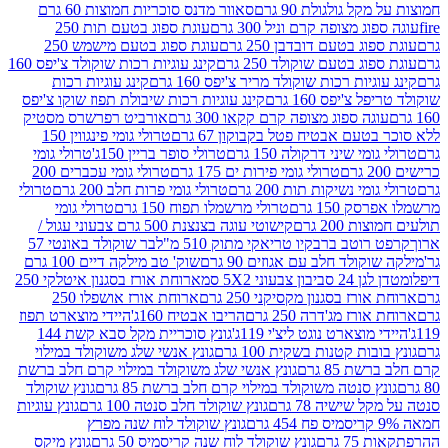
 גולגולת 90 גרם
סאוור מדנס סוכריות חמוצות 60 גרם
 מצופה קרם וניל 300 גרם
עוגת ספוג בטעם תות 250
 בטעם דובדבן 250 גרם
עוגת ספוג בטעם מישמש 250
ג בטעם שוקולד 250 גרם
קינג עוגיות רכות שוקולד צ'יפס 160
יות רכות שוקולד מריר צ'יפס 160 גרם
קינג עוגיות רכות
'יפס 160 גרם
קינג עוגיות רכות שיבולת תפוז שוקו צ'יפס
ה ספוג מצופה קרם קקאו 300 גרם
אורביט רפרשרס מסטיק
עם אבטיח פטל בקבוקון 67 גרם
טרולי גומי פינגווין 150
י שיני דרקולה 150 גרם
טרולי סופר בריין 150ג'
טרולי גומי
טרולי גומי פירות ים 175 גרם
טרולי גומי עכברים 200
י נשיקות תות 200 גרם
טרולי גומי פרות חלב 200 גרם
טרולי
150 גרם
טרולי מרשמלו תפוח 150 גרם
טרולי גומי
200 גרם
קישוטי עוגה בצנצנת 500 גרם צבעוני עגול /
טב ברבקיו טריאקי מתוק 510 מ"ל
בר שוקולד באונטי 57
ולד חלב עם אגוזים 90 גרם
שוק' טב מילקה דיים 100 גרם
יבון צבעוני 5X2 סמ
ארוחת אורז בסגנון איטלקי 250
ז בסגנון מקסיקני 250 גרם
ארוחת אורז אושפלו 250
ז מג'דרה 250 גרם
הריבו אבטיח 160ג'
היידי מוצארט תפוז
וצארט נוגט ליצ'י 119ג'
גונץ סוכריית מקל סבא קשת 144
ת קטנות בשקית 100 גרם
גונץ אנשי שלג משוקולד במילוי
85 גרם
גונץ אנשי שלג משוקולד במילוי קרם חלב ברשת
 סנטה משוקולד במילוי קרם חלב ברשת 85 גרם
גונץ שוקולד
שישיה 78 גרם
גונץ שוקולד חלב סנטה 100 גרם
גונץ עוגיות
גונץ שוקולד לוח שנה מפרץ
גרם
גונץ שוקולד לוח שנה קריסמיס 50 גרם
גונץ מיקס