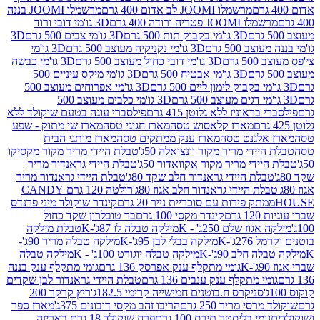
מרשמלו JOOMI לב אדום 400 גרם
מרשמלו JOOMI בננה
JOOM פטריה ורודה 400 גרם
3D גו'מי דובי ורוד
3D גו'מי בקבוק תות 500 גרם
3D גו'מי צבים 500 גרם
3D
 500 גרם
3D גו'מי נקניקיה מעוצב 500 גרם
3D גו'מי
גרם
3D גו'מי דובי כחול מעוצב 500 גרם
3D גו'מי כבשה
3D גו'מי אבטיח 500 גרם
3D גו'מי מיקס עיניים 500
3D גו'מי אפרוחים מעוצב 500
3D גו'מי כלבים מעוצב 500
ראוניז ללא גלוטן 415 גרם
פילסברי עוגה בטעם שוקולד ללא
מארז קלאסוש טסה
מארז חגיגי טסה
מארז שי מתוק - שפע
אלגנט טסה
מארז ענק ממתקים טסה
מארז מותגי הבית
ידי מריר מקור וונצואלה 50ג'
טבלת היידי מריר מקור מקסיקו
ידי מריר מקור אקוואדור 50ג'
טבלת היידי גראנדור מריר
לת היידי גראנדור חלב שקד 80ג'
טבלת היידי גראנדור מריר
ת היידי גראנדור חלב אגוז 80ג'
רולטה 120 גרם CANDY
תק פירות עם סוכריית נייר 20 גרם
קינדר שוקולד מיני פרנדס
רם
קינדר מקסי 100 גרם
בר טובלרון שקד כחול
וז שלם 250ג' - K
מילקה טבלה לו 87ג'-K
טבלת מילקה
2ג'-K
מילקה בבלי לבן 95ג'-K
מילקה טבלה מריר 90ג'-
חלב 90ג'-K
מילקה טבלה יוגורט 100ג' - K
מילקה טבלה
גומי מתקלף ענק אפרסק 136 גרם
גומי מתקלף ענק בננה
י מתקלף ענק ענבים 136 גרם
טבלת היידי גראנדור לבן שקדים
סניקרס ח.בוטנים חמישייה קרימי 182.5ג'
ריץ קרקר 200
סי מריר 250 גרם
הריבו זהב מקסי דובונים 375ג'
מארז ספר
ומי בליסטר תירס 100 גרם
פרח שוקולד 18 גרם באריזה