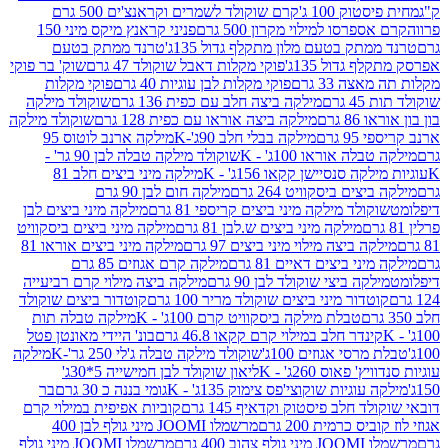
ק 100 ג'
קרם שוקולד לשמרים וקראנצ'ים 500 גרם
רסו למילוי מקרון 500 גרם
פניני קראנץ מיקס מיני 150
תק בטעם מלון מתקלף גדול 135ג'
טרנד ממתק בטעם
גדול 135ג'
פוקי מקלות דאבל שוקולד 47 גרם
שוק' בר פוקי
 33 גרם
פוקי מקלות לבן עוגיות 40 גרם
פוקי מקלות
רם
מילקה ביצה חלב עם כפית 136 גרם
שוקולד מילקה
 גרם
מילקה ביצה אוראו עם כפית 128 גרם
שוקולד מילקה
גרם
מילקה בבלי חלב 90ג'-K
מילקה ארנב לוטוס 95
ה אוראו 100ג' - K
שוקולד מילקה טבלה לבן 90 גר' -
ה סנסיישן קקאו 156ג' - K
מילקה מיני ביצים חלב 81
ים ביסקוויט 264 גרם
מילקה חום לבן 90 גרם
ולד מילקה מיני ביצים קריספי 81 גרם
מילקה מיני ביצים לבן
מילקה מיני ביצים ש.לבן 81 גרם
מילקה מיני ביצים ביסקוויט
 ביצה מילוי מיני ביצים 97 גרם
מילקה מיני ביצים אוראו 81
י ביצים דאיים 81 גרם
מילקה קרם אגוזים 85 גרם
קה ביצי שוקולד לבן 90 גרם
מילקה ביצה מילוי קרם רביעייה
דור מיני ביצים שוקולד מריר 100 גרם
קוטדור ביצים שוקולד
טבלת מילקה ביסקוויט קרם 100ג' - K
מילקה טבלה תות
נדר חלב במילוי קרם קקאו 46.8 גרם
בונ' היידי מאונטן פטל
סי אגוזים 100ג'
שוקולד מילקה טבלה ג'לי 250 גר'-K
מילקה
פאוס 260ג' - K
ליאון שוקולד לבן חמישייה 5*30ג'
וגיות שוקוצי'פס צימוק 135ג' - K
גומי בננה כ 30 גרם
בר
 חלב פיסטוק וקדאיף 145 גרם
קוביות אפיפית במילוי קרם
 כרמית 200 גרם
מרשמלו JOOMI מיני גולף לבן 400
400 גרם
מרשמלו JOOMI מיני גולף