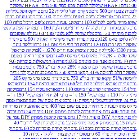
ולד לבבות צבע כסף 500 גרם
HEART שוקולד
50 גרם
סניקרס וופל גליליות 22 גרם
טוויקס וופל גליליות
ו טורטילה צ'יפס בטעם צ'ילי מתוק 100 גרם
קינג עוגיות רכות
ס ללת''ס 160 גרם
קינג עוגיות רכות צ'יפס קרמל מלוח 160
יות רכות שוקולד מריר צ'יפס חלבון 160 גרם
מרק ראמן פיקנטי
 גרם
גולון שרקיז ללא גלוטן טו-גו 160ג'
גולון שוקובום
 120ג'
טבלת פררו רושר מקדמיה ואגוז לוז 90 גרם
קינדר
נדס 120 גרם
קינדר הפי מומנטס 161 גרם
מילקה עוגת
מילקה טבלה צימוק אגוז חדש 270ג' - K
מילקה טראפל
שקית מארס מיני מיקס 400 גרם
קראנצ'י רואופ בטעם
אם אנד אם בוטנים 220ג'
מנורת 3 המשאלות סוכריות 9.6
לד לבן להמסה 28% קקאו בד"צ 750 גרם
מטבעות
 קקאו בד"צ 750 גרם
מטבעות שוקולד מריר
קינדר בואנו מיני מיקס 205
ראו במילוי קרם וניל 66 גרם
אוראו בראוניז 154 גרם
אוראו
אוראו קראנצ'י בייטס 110 גרם
אוראו גולדן 154 גרם
מילקה
מרשמלו 150 גר – ברבי 24 יחידות
מרשמלו 150 גר –
מרשמלו נקניקייה 10 גרם
מארז טסה של בוננזה
מארז טסה
עוגיות מזרחיות בטעם שום בצל 400 גרם אחוה
עוגיות מזרחיות
ערכה להכנת ממתק DIY טיפות 24 גרם
ערכה
 17 גרם
ערכה להכנת ממתק DIY גומי על
ממתק אבקה מדליקה 12 גרם
הנשיקות שלי "דובי" 40
 סוכריות כוכב 60 גרם
תיק יצירה סוכריות לב 60 גרם
תיק
פרח 60 גרם
סוכריות קופצות + לקקן - גלידה 10