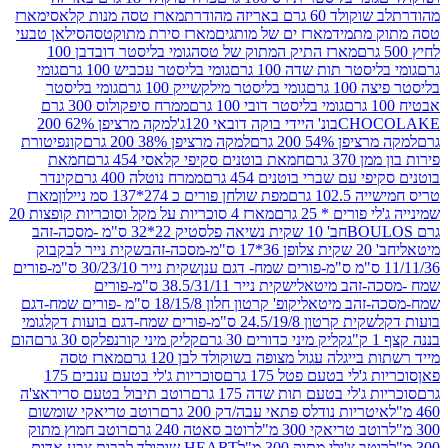
ד 60 גרם באריזה מהודרת
מארז טסה מנות קלאסי
מארז
מתמיד
מארז ים של מותגים
מארז סירת מתוקטסה
סילאן טבעי
מארז התיק המתוק של טסה
גומי בליסטר דובדבן 100
טר תות שדה 100 גרם
גומי בליסטר עכביש 100 גרם
גומי
 גרם
גומי בליסטר מילקשייק 100 גרם
גומי בליסטר
גומי בליסטר דובי 100 גרם
ממרח סיפקולוס 300 גרם
CHO
בונ' היידי בוקה דובאי 120ג'
למקה מרציפן 62% 200
54% 200 גרם
למקה מרציפן 38% 200 גרם
קונפיטורת
3 גרם
חמאת בוטנים סקיפי קלאסי 454 גרם
חמאת
עם שברי בוטנים 454 גרם
ממרח נוטלה 400 גרם
קינדר
10 גרם
מפת שולחן פורים כ 274*137 סמ ניילון
מארז
רים * 25 גרם
מארז 4 סוכריות על מקל וסוכריות קופצות 20
חב' 10 שקית נשיאה פלסטיק 22*32 ס"מ -מסכה-זהב
כה-זהב
שקית נייר לבקבוק
שקית נייר 30/23/10 ס"מ-פורים
-זהב מיטאלי
שקית נייר 38.5/31/11 ס"מ-פורים
זהב מיטאלי
קופ' קרטון חלון 18/15/8 ס"מ -פורים שמח-דגם
קית קרטון 24.5/19/8 ס"מ-פורים שמח-דגם בועות דקל
גומי
קליק מיני כדורים 30 גרם
קליק מיני קורנפלקס 30 גרם
הום
ייגלה עגול מצופה בשוקולד לבן 120 גרם
מארז טסה
'לי בטעם פטל 175 גרם
סוכריות ג'לי בטעם ענבים 175
ג'לי בטעם תות שדה 175 גרם
רוטב תיבול בטעם סריראצ'ה
ריות נודלס פתאי עבה/דק 200 גרם
רוטב טריאקי שומשום
ב טריאקי 300 מ"ל
רוטב סאטה 240 גרם
רוטב חמוץ מתוק
ב צ'ילי מתוק 300 מ"ל
HEART שוקולד לבבות צבע אדום