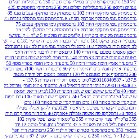
ביסקוויט לוטוס במילוי קרם לוטוס 150 גרם
גליליות וופלים
 גרם
גליליות וופלים וניל 250 גרם
היינץ מיוקטשופ 425
י מתקלף חיות 102 גרם
ממתק גומי מתקלף ענבים מנגו 85
י מתקלף אפרסק תפוז 85 גרם
ממתק גומי מתקלף ענבים 75
י מתקלף חיות 102 גרם
ממתק גומי מתקלף ענבים 75
י מתקלף אפרסק 75 גרם
ממתק גומי מתקלף ליצ'י 75
לוטיזן ביטקוין 1 ק"ג
מטבעות מולטיזן 5 ש"ח 1 ק"ג
הרשי
 מיקס 181 גרם
הרשי לבבות אקסטרה קרימי 181 גרם
הרשי
שוקולד 102 גרם
ג'ולי ראנצ'ר גומי מארז לב 107 גרם
נודלס
בטעם עוף חריף 140 גרם
אטריות להכנה מהירה ראמן
שחורה צאצ'רוני 140 גרם
צופה לקריץ שטוח צבעוני חמוץ
מץ חומץ ספריי רימון 50 גרם
עיד אומץ חומץ ספריי מטף 50
 חומץ סוכריה+גלי חמוץ 50 גרם
פררו רושר 100ג'
בוטן רביולי
ף אורז בטעם צ'לי 120 גרם
סוכ' מנטוס רול יחידה מנטה
סוכ' מנטוס רול יחידה פירות 37.5ג' -
72901
חטיפי חומוס דבאייל 200 גרם
עיד אומץ חומץ טריפל ג'ל
ברגן שוקוצ'יפס ש.לבן חמוציות 130ג'
ברגן רויאל חמאה
בונבוניירה רפאלו 240 גרם
קנדי שוגר סאוור 100 גרם תפוח
וור 100 גרם תפוח
קנדי שוגר סאוור 100 גרם
 מרסי פטיטס מיניאטור 125ג'
עיד לקקן אסלה טבילה +
לקקן פח אשפה טבילה +אבקה 40 גרם
ד"ר פפר קרם תות
 פפר קרם סודה 355 מ"ל
סאוור פאצ' פטל שקית 102
יל בטעם פאנטה 37.5 גרם
וופל ג'נסן-וופל טוסט 12 יח'
בקרסלנד-סטרופ וופל הולנדי 250 גרם
תחנת רוח וופל
קינדר שוקו בונס קריספי 67.2 גרם
גומי ענקי