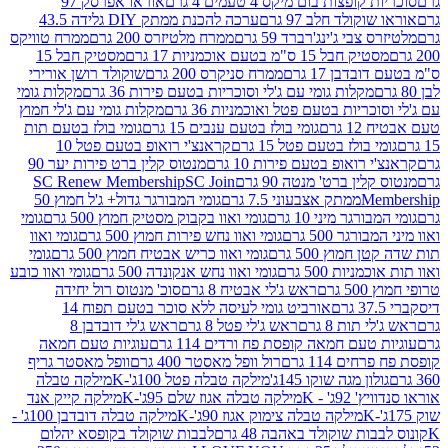
פצות בום מיקס 4 טעמים 4 גרם
אוראו אפרסק 97
ולד חלב 97 גרם
ערכה להכנת ממתק DIY גלידה 43.5
בי ג'ינג'רברד 59 גרם
ממרח מלטיזרס 200 גרם
ממרח טוויקס
בל 15 ס"מ בטעם אוכמניות 17 גרם
מסטיק חבל 15
בן 17 גרם
ממרח סניקרס 200 גרם
שוקולד רושן אורירי
מקלות גומי עם ג'לי וסוכריות בטעם פירות 36 גרם
מקלות גומי
ריות בטעם פטל ואוכמניות 36 גרם
מקלות גומי עם ג'לי חמוץ
רם
גומי בולז בטעם ענבים 15 גרם
גומי בולז בטעם תות
בולז בטעם פטל 15 גרם
קראנצ'י רואופ בטעם פטל 10
רואופ בטעם פירות 10 גרם
מנטוס קלין ברט פירות יער 90
ין ברט' מנטה 90 גרם
SC Join
SC Renew Membership
M
ממתק אצבעוני 7.5 גרם
גומי המבורגר גדול+ ג'ל חמוץ 50
גר מיני 10 גרם
גומי ואוו בקבוק מסטיק חמוץ 500 גרם
גומי
גר 500 גרם
גומי ואוו נחש פירות חמוץ 500 גרם
גומי ואוו
מוץ 500 גרם
גומי ואוו כריש אבטיח חמוץ 500 גרם
גומי
ות 500 גרם
גומי ואוו נחש אנקונדה 500 גרם
גומי ואוו כובע
רם
ראש ג'לי אבטיח 8 גרם
סוכ' מנטוס רול יחידה
אורביט גומי לעיסה ללא סוכר בטעם תפוח 14
תות 8 גרם
ראש ג'לי פטל 8 גרם
ראש ג'לי דובדבן 8
עם חמאה קופסת פח ורדים 114 גרם
עוגיות טעם חמאה
 114 גרם
רול וופל מאסטר 400 גרם
וופל מאסטר גריף
ון מגה שוקו 145ג'
מילקה טבלה פטל 100ג'-K
מילקה טבלה
ג' - K
מילקה טבלה אגוז שלם 95ג'-K
מילקה קייק אנד
מילקה טבלה צימוק אגוז 90ג'-K
מילקה טבלה דובדבן 100ג' -
ת שוקולד באהבה 48 גרם
לבבות שוקולד בקופסא יהלום