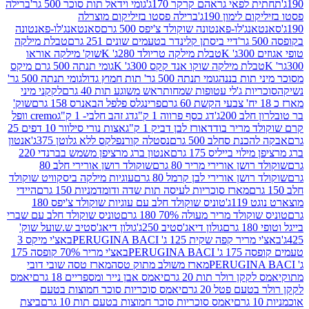
לפאי גראהם קרקר 170ג'
גומי וידאל תות סוכר 500 גר'
ברילה
לימון 190ג'
ברילה פסטו בזיליקום מוצרלה
ג'לו-פאנטונה שוקולד צ'יפס 500 גרם
סאנטאנג'לו-פאנטונה
דיי ביסתן קלינדר בטעמים שונים 251 גרם
טבלת מילקה
K
טבלת מילקה טריולד 280ג' K
שוק' מילקה אוראו
לת מילקה שוקו אנד קקס 300ג' K
גומי תנתה 500 גרם מיקס
 תות בננה
גומי תנתה 500 גר' תות חמוץ גדול
גומי תנתה 500 גר'
יות ג'לי עטופות שמחות
ראש משוגע תות 40 גרם
לקקני מיני
פרינגלס פלפל הבאנרס 158 גרם
שוק'
 200ג'
דג כסף פרווה 1 ק"ג
דג זהב חלבי- 1 ק"ג
cremo וופל
 מריר בודד
אורז לבן דביק 1 ק"ג
אצות נורי סילוור 10 דפים 25
נת סחלב 500 גרם
נסטלה קורנפלקס ללא גלוטן 375ג'
אנטון
וי בייליס 175 גרם
אנטון ברג מרציפן משמש בברנדי 220
שן אורירי מריר 80 גרם
שוקולד רושן אורירי חלב 80
ושן אורירי לבן קרמל 80 גרם
עוגיות מילקה ביסקוויט שוקולד
מארז סוכריות לעיסה תות שדה ודומדמניות 150 גרם
היידי
1ג'
טוניס שוקולד חלב עם עוגיות שוקולד צ'יפס 180
לד מריר מעולה 70% 180 גרם
טוניס שוקולד חלב עם שברי
גולון דיאג'סטיב 250ג'
גולון דיאג'סטיב ש.שועל שוק'
 קפה שקית 125 ג' PERUGINA BACI
באצ'י מיקס 3
PERUGINA
באצ'י מריר 70% קופסה 175
מארז משולב מתוק טסה
מארז טסה שובי דובי
קן רולר תות 20 גרם
יאמס אבן נייר ומספריים 18 גרם
יאמס
עם פטל 20 גרם
יאמס סוכריות סוכר חמוצות בטעם
יאמס סוכריות סוכר חמוצות בטעם תות 10 גרם
ביצת