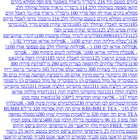
 216 גרם
ד"ר גרארד מאסטר פיס וופל ממולא בקרם
שוקולד חלב 114 גרם
ד"ר גרארד סימול שוקולד חלב
וזי לוז וופל פריך 100 גרם
ד"ר גרארד פתי-בר דאבל קרם
לא בקרם בטעם שוקולד חלב 216 גרם
בונ' מרסי לאבלי מיקס
בליז שוקולד לבן 185ג'
מרסי שקית פטיט מריר 125ג'
מרסי
ב 125ג'
מרסי שקית פטיט קפה
505399010
לינדט לינדור טבלה פיסטוק 100ג'
קינדר שוקוצ'יפס
ילקה תות יוגורט 100ג' - K
מילקה אוראו סנדוויץ' 92 ג' -
בן 100 ג' - K
מילקה שוקולד חלב עם פצפוצי אורז 100ג'
ה אוראו 100ג' K
מילקה לוטוס ביסקוף 90ג' - K
מרסי
אנץ' 125ג'
מרסי לאבליז קרמי 185ג'
פררו דופלו צ'וקנאט
 שלוקים להקפאה בצורת נחש 280 מ"ל
פרוטיז פירות 300
י בשקית 300 גרם
פרינגלס אורגינל 165 גרם
קנדי בייטס ירוק
קנדי בייטס מתוק אדום 20 גרם
ביצת הפתעה ענקית בנים 36
ל מקל בטעמים 15 גרם
סוכריה על מקל בטעמים 15 גרם
גומי
 מנגו 311ג'
גומי מקסיקני דולצ'ה אבטיח 311ג'
גומי מקסיקני
ג'
גומי מקסיקני דולצ'ה תות 311ג'
חטיף מילקה אוראו
ליאון שוקו חמישייה 5*30ג' 150ג'
מארז טסה מגש
יקס לבן חמישייה 230ג'
מלטיזרס שקית פינוק 68ג'- K
טובלרון
BUBBLE TEA אייס תה תות אפרסק 320 מ"ל
BUBBLE
אבקת נסקוויק שוקו 280ג'
נסטלה נסקפה
פסטה ברילה חלבון פנה 400ג'
צ'ופה צופס חמוץ
דפדפי קוקוס צ'יפס קוקוס
2 גרם
דפדפי קוקוס צ'יפס קוקוס בטעם קקאו 25 גרם
ווי
 מנגו 20ג'
ווי סמארט קראנצי אננס 20ג'
ווי סמארט קראנצי