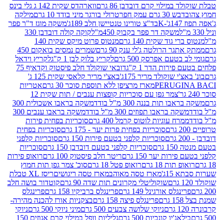
במילוי קרם דובדבן 86 גרם
ווארהדס שקית 142 ג גלי בינס
בש 30 גרם עמק חפר
טרולי בורגר מיני בודד 10 גרם
מילקה
K
בד"צ טורינו טנטיישן חלב 189ג'
משקה מוגז ד"ר פפר
משקה דר פפר בקבוק 450מ"ל
קוקה קולה דובדבן 330
 גוד שקית 140 גרם
מנטוס פרוט מיקס שקית 140
ר הרולטה ג'לי ענק 90 גרם
שמרים נמסים בואקום 450
בטעם אפרסק 500 גרם
לקריץ בלוק לבן 1 ק"ג
לקריץ וידאל
ירות הדר 1 ק"ג
דובאי שוקולד חלב פיסטוק וקדאיף 75
י שוקולד מריר 175ג'
באצ'י מריר קלאסי שקית 125 ג'
PERUGI
מארז מרציפן ללא תוספת סוכר 30 גרם
אטריות
צמר גפן עם סוכריות קופצות ענבים / תות שקית 12
 תות בננה 300 מ"ל בודד
משקה בראבו אשכולית 300
ה בראבו תפוזים 300 מ"ל בודד
משקה בראבו ענבים 300
רח עוגיות לוטוס קרמל 400 גרם
סוכריות בפחית פירות
סוכריות בפחית פרות יער - 175 גרם
סוכריות בפחית
סוכריות קלפני בטעם פירות 150 גרם
סוכריות קלפני
גרם
סוכריות קלפני בטעם דובדבן 150 גרם
סוכריות
רות יער 150 גרם
ריטר חלב פיסטוק 100 גרם
רואופ פירות
תות 18 גרם
רואופ פטל 18 גרם
סוכ' צמר גפן תות חמוץ
1ג'
מארז טסה מאוהב
מארז טסה ריגושים
ריסז XL טבלת
שוקוליטלי מקרונים תות שדה 90 גרם
קוטדור בושה חלב
גלס אורגינל 149 גרם
פרינגלס ברביקיו 158 גרם
פרינגלס
פרינגלס פיצה 158 גרם
בצקניות אורז להכנה מהירה-
ניוקי שלושה צבעים 500 גרם
מיני ניוקי 500 גרם
ניוקי
ג'יו קונכיות 500 גרם
גליליות וופל במילוי קרם אגוזים 150