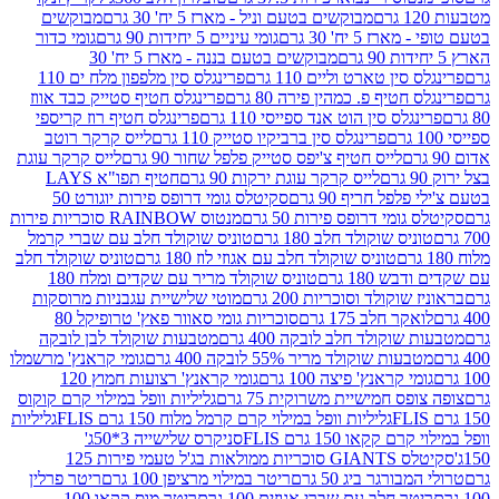
מבוקשים בטעם וניל - מארז 5 יח' 30 גרם
מבוקשים
5 יח' 30 גרם
גומי עיניים 5 יחידות 90 גרם
גומי כדור
מבוקשים בטעם בננה - מארז 5 יח' 30
ין טארט וליים 110 גרם
פרינגלס סין מלפפון מלח ים 110
חטיף פ. כמהין פירה 80 גרם
פרינגלס חטיף סטייק כבד אווז
לס סין הוט אנד ספייסי 110 גרם
פרינגלס חטיף רוז קריספי
פרינגלס סין ברביקיו סטייק 110 גרם
לייס קרקר רוטב
לייס חטיף צ'יפס סטייק פלפל שחור 90 גרם
לייס קרקר עוגת
לייס קרקר עוגת ירקות 90 גרם
חטיף תפו"א LAYS
פל חריף 90 גרם
סקיטלס גומי דרופס פירות יוגורט 50
ומי דרופס פירות 50 גרם
מנטוס RAINBOW סוכריות פירות
יס שוקולד חלב 180 גרם
טוניס שוקולד חלב עם שברי קרמל
טוניס שוקולד חלב עם אגוזי לוז 180 גרם
טוניס שוקולד חלב
 180 גרם
טוניס שוקולד מריר עם שקדים ומלח 180
וקולד וסוכריות 200 גרם
מוטי שלישיית עגבניות מרוסקות
ר חלב 175 גרם
סוכריות גומי סאוור פאץ' טרופיקל 80
וקולד חלב לובקה 400 גרם
מטבעות שוקולד לבן לובקה
ות שוקולד מריר 55% לובקה 400 גרם
גומי קראנץ' מרשמלו
י קראנץ' פיצה 100 גרם
גומי קראנץ' רצועות חמוץ 120
ס חמישיית משרוקית 75 גרם
גליליות וופל במילוי קרם קוקוס
גליליות וופל במילוי קרם קרמל מלוח 150 גרם FLIS
גליליות
קקאו 150 גרם FLIS
סניקרס שלישייה 3*50ג'
סקיטלס GIANTS סוכריות ממולאות בג'ל טעמי פירות 125
ורגר ביג 50 גרם
ריטר במילוי מרציפן 100 גרם
ריטר פרלין
ר חלב עם שברי אגוזים 100 גרם
ריטר מוס קקאו 100