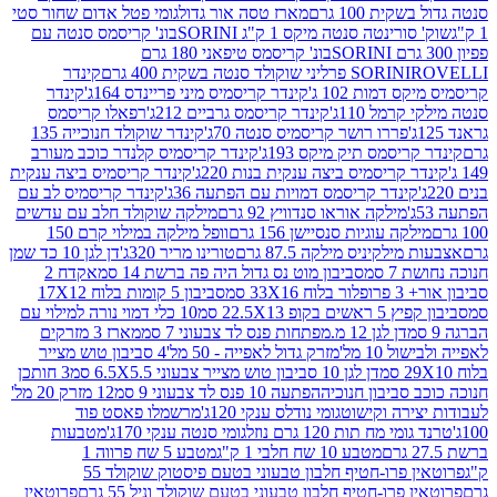
ת 100 גרם
מארז טסה אור גדול
גומי פטל אדום שחור סטי
רינטה סנטה מיקס 1 ק"ג SORINI
בונ' קריסמס סנטה עם
בונ' קריסמס טיפאני 180 גרם
גרם
SORINI
קינדר
דמות 102 ג'
קינדר קריסמיס מיני פריינדס 164ג'
קינדר
מל 110ג'
קינדר קריסמס גרביים 212ג'
רפאלו קריסמס
פררו רושר קריסמיס סנטה 70ג'
קינדר שוקולד חנוכייה 135
יסמס תיק מיקס 193ג'
קינדר קריסמיס קלנדר כוכב מעורב
 קריסמיס ביצה ענקית בנות 220ג'
קינדר קריסמיס ביצה ענקית
ינדר קריסמס דמויות עם הפתעה 36ג'
קינדר קריסמיס לב עם
מילקה אוראו סנדוויץ 92 גרם
מילקה שוקולד חלב עם עדשים
קה עוגיות סנסיישן 156 גרם
וופל מילקה במילוי קרם 150
לקיניס מילקה 87.5 גרם
טורינו מריר 320ג'
דן לגן 10 כד שמן
 סמ
סביבון מוט נס גדול היה פה ברשת 14 סמ
אקדח 2
33 סמ
סביבון 5 קומות בלוח 17X12
ופ 22.5X13 סמ
10 כלי דמוי נורה למילוי עם
דן לגן 12 מ.מפתחות פנס לד צבעוני 7 סמ
מארז 3 מזרקים
10 מל'
מזרק גדול לאפייה - 50 מל'
4 סביבון טוש מצייר
דן לגן 10 סביבון טוש מצייר צבעוני 6.5X5.5 סמ
3 חותכן
סביבון חנוכיה
הפתעה 10 פנס לד צבעוני 9 סמ
12 מזרק 20 מל'
ירה וקישוט
גומי נודלס ענקי 120ג'
מרשמלו פאסט פוד
 מח תות 120 גרם נוזל
גומי סנטה ענקי 170ג'
מטבעות
מטבע 10 שח חלבי 1 ק"ג
מטבע 5 שח פרווה 1
פרוטאין פרו-חטיף חלבון טבעוני בטעם פיסטוק שוקולד 55
פרו-חטיף חלבון טבעוני בטעם שוקולד וניל 55 גרם
פרוטאין