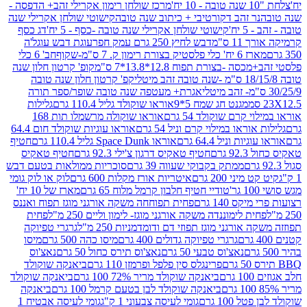
מרכז שולחן רימון אקרילי זהב+ הדפסה -
ר זהב דקורטיבי + כיתוב שנה טובה
קישוטי שולחן אקרילי שנה
יח'
קישוטי שולחן אקרילי שנה טובה -כסף - 5 יח'
דג כסף
 ס"מ
דבש לחיץ 250 גרם עמק חפר
עוגת דבש עוגל'ה
טיק בצורת רימון ק. 7 ס"מ-שקוף
חב' 6 כלי
 -בצורת תפוח 12.8*13.8*7 ס"מ
קופ' קרטון חלון שנה
קפ' קרטון חלון שנה טובה
אגרת+ מעטפה שנה טובה שופר/ספר תורה
מגנט חג שמח 5*9
אוראו שוקולד גליל 110.4 גרם
גלילות
קרם שוקולד 54 גרם
אוראו שוקולה מרשמלו תות 168
ראו במילוי קרם וניל 54 גרם
אוראו עוגיות שוקולד חום 64.4
ת וניל 64.4 גרם
אוראו Space Dunk גליל 110.4 גרם
חטיף
גרם
חטיף טאקיס דרגון צ'ילי 92.3 גרם
חטיף טאקיס
ממתק בקבוקי שעווה 39 גרם
סוכריות ממולאות בטעם דבש
יני 200 גרם
איטריות אורז מקלות 600 גרם
לוק או לוק גומי
טודיי חטיף חלבון קרמל מלוח 65 גרם
מארז של 10 יח'
ס 140 גרם
פחית תפוחחה משקה אורגני מוגז תפוח ואננס
ת לימוננדה משקה אורגני מוגז- לימון וליים 250 מ"ל
פחית
אורגני מוגז תפוזי דם ודומדמניות 250 מ"ל
גרגרי טפיוקה
גרגרי טפיוקה גדולים 400 גרם
מיסו כהה 500 גרם
מיסו
נאצ'וס טבעי 50 גרם
נאצ'וס תירס כחול 50 גרם
נאצ'וס
פרינגלס סין פלפל ופרמזן 110 גרם
ביאנקה שוקולד
ם
ביאנקה שוקולד מריר 72% 100 גרם
ביאנקה שוקולד
ביאנקה שוקולד לבן בטעם קרמל 100 גרם
ביאנקה
100 גרם
גומי לעיסה צבעוני 1 ק"ג
גומי לעיסה אבטיח 1