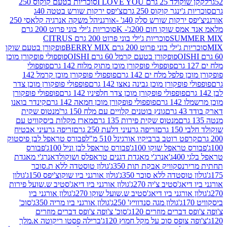
2 גרם I LOVE YOU
סוכריות בטעם קוקוס 250
ינגר קוקוס 250 גרם
צ'יפס ירקות שורש בטטה 40ג
רקות שורש סלק 40ג' -אורגני
הל משקה אנרגיה קלאסי 250
 שוקו חום 200ג'- K
סוכריות ג'ילי בוני פרוט 200 גרם
SUM
סוכריות ג'ילי בוני פרוט 200 גרם CITRUS
ילי בוני פרוט 200 גרם BERRY MIX
פופקורן בטעם שוקו
פופקורן בטעם קרמל 60 גרם OISHI
פופפולי פופקורן מוכן
פופפולי פופקורן מוכן מתוק מלוח 142 גרם
פופפולי
פלפל מלח ים 142 גרם
פופפולי פופקורן מוכן קרמל 142
ופקורן מוכן גבינה נאצו 142 גרם
פופפולי פופקורן מוכן צדר
פופפולי פופקורן מוכן צדר חלפיניו 142 גרם
פופפולי פופקורן
גרם
פופפולי פופקורן מוכן חמאה 142 גרם
קינדר בואנו
ם
גונץ בוטנים קלויים עם מלח 150 גר'
מנטוס שקית
מנטוס שקית פירות 135 גרם
מארז מקלות ביסקוויט עם
גרם
זריפה גרעיני דלעת 250 גרם
זריפה גרעיני אבטיח
ט רוטב ברביקיו אורגינל 510 מ"ל
פבורס טראפל לבן פיסטוק
טראפל שוקו 100ג'
פבורס טראפל לבן וניל 100ג'
פבורס
ג'
אנרג'י מאגדת דגנים טראפלס ושוקולד
אנרג'י מאגדת
ר
נסקוויק אבקת תות 350ג'
גולון טוסטדה ללא ת.סוכר
וסטדה ללא סוכר 350ג'
גולון אורגני ביו שוקוצ'יפס 150ג'
גולון
אג'סטיב צ'יה 270ג'
גולון אורגני ביו דיאג'סטיב ש.שועל פירות
אורגני ביו דיאג'סטיב ש.שועל שוקו 270ג'
גולון אורגני ביו
גולון מגה סנדוויץ' 250ג'
גולון אורגני ביו מריה 350ג'
סוכ'
ברים מוזרים 120ג'
סוכ' צ'ופה צ'ופס דברים מוזרים
צופס סוכ על מקל חמוץ 120ג'
ברילה פסטו ריקוטה א.מלך