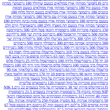
וצ'י ממתקי אורז ממולאים בטעם שוקולד 180 גרם
מוצ'י ממתק
180 גרם
מוצ'י ממתקי אורז ממולאים בטעם חמאת
מוצ'י ממתקי אורז ממולאים בטעם קרמל מלוח 180
תק אורז בטעם פנקייק עם מייפל 180 גרם
מוצ'י ממתק אורז
18 גרם
מוצ'י ממתק אורז בטעם עוגת גבינה ותותים 180
תק אורז בטעם תה מאצ'ה וחלב 180 גרם
אמיצ'לי קרם חלב
סוכריות 100 גרם
ממרח דובאי פטל חלבי 500 גרם
קרמבה
פרורי קראמבל 400 גרם
רוטב פירות יער 300 מ"ל
רוטב
 300 מ"ל
רוטב נוצ'יטלו חלבי 300 מ"ל
מלית פירות יער
דבן אמרנה בסירופ 300 גרם
מילוי קינמון 500 גרם
קרם
קרמו ריו 500 גרם
קרם פטל למילוי מקרון 500 ג'
סניידרס
טעם צ'דר 319 גרם
מלו מרשמלו טוויסט מילוי תפוח 63
לו טוויסט מילוי תפוז 63 גרם
לקקן פיןפופ-פירות צובע לשון
מרשמלו גלידה 100 גרם
מרשמלו גלידה 25 גרם
מלו פלוס
עוני 100 גרם
מלו פלוס מרשמלו מיני ורוד לבן 100 גרם
מלו
 מילוי תות 63 גרם
שוקולד דובאי 60 גרם
לואקר אגוז 90
ו 90 גרם
לקקן פיןפופ 10 יח' 170 גרם
אוראו קלאסי מארז
לוקיטוס סוכריות על מקל בטעמי פירות 120
סוכריות על מקל חמוצות 120 גרם
מארס שלישייה
פירות יער 38 גרם
סוכריה על מקל בטעמים 22 גרם
NIK L
מסטיק חמישיות בטעמים 21.5 גרם
מסטיק
מזוודת הממתקים של מקס וטסה
מאפין דובאי
יה XL מסטיק אבטיח 250 מ"ל
משקה אנרגיה XL
2 מ"ל
גם דיפ בטעם תות 67 גרם
גם דיפ בטעם פטל 67
ס ריינבואו פירות 37.5 גרם
טובלרון חלב 360ג'
לקריץ ונקו