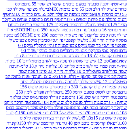
בון טבעוני בטעם בוטנים קרמל ושוקולד 55 גרם
מיקס
 ולבן 55 גרם כרמית MIX
בייגלה מצופה שוקולד לבן
בייגלה מצופה שוקולד חלב 55 גרם כרמית MIX
חטיף
עם פירות יבשים 175גר'
חטיף דגנים בתוספת אגוזים ושוקולד
חטיף גרונלה בתוספת צימוקים 175 גר'
טופי כדורים בטעם
ם
בונ' פח דמות סנטה השומר 350 גרם SORINI
מארז
ביבונצ'יק
בונ' פח משאית קריסמס 200 גרם SORINI
בובספוג
 330 מל
שק' קונפטי פי.וי.סי-סביביון מיקס צבעים
שק'
וי.סי-כד שמן מיקס צבעים
ממתק גומי מתקלף מיקס 60
י מתקלף מנגו 75 גרם
לייס בטעם כמהין שחור 90
קולד 18 גרם
צעצוע סנטה בובות עם סוכריות 8 גרם
1 קישוטי שולחן לחנוכה -כחול/זהב מיטאלי
חב' 10 כוסות
 שמח כחול/זהב מיטאלי
חב' 10 צלחות נייר ק.18 ס"מ-חנוכה
הב מיטאלי
חב' 10 צלחות נייר ק.23 ס"מ-חנוכה שמח
יטאלי
קפ' קרטון + חלון- 8/51/18 ס"מ -חנוכה שמח כחול/זהב
עוני
מארז סלסלה טסה
לוטוס קראנצ'י 380 גרם
ביסקויט קרמל לוטוס 156
לוטוס בטעם קרמל 250 גרם
גליליות וופלים לימון 250
ד איש שלג 150 גרם
סנטה וורלד סנטה,איש שלג ומלאך
סנטה וורלד סנטה קלאוס שקית 108 גרם
סנטה וורלד מיקס
 במגף 243 גרם
סנטה וורלד מיקס שוקולד קריסמס בכוס
י פינגווין 70ג'
היידי איש שלג 70ג'
היידי איש שלג 150ג'
קינדר
3xג' 45ג'
שוקולד קינדר בצורת סנטה קלאוס
קריסמיס כוכב קטן 40 ג
קינדר קריסמס שוקולד 150ג'
קינדר
בנים 75ג'
פררו קריסמס רושר כוכב 37.5 ג'
דופלו קריסמיס