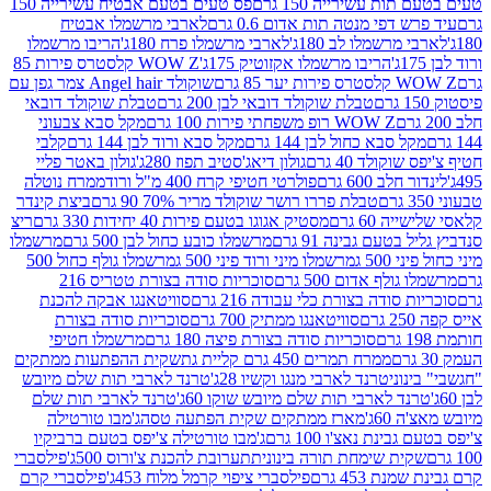
ת עשירייה 150 גרם
פס טעים בטעם אבטיח עשירייה 150
דפי מנטה תות אדום 0.6 גרם
לארבי מרשמלו אבטיח
מרשמלו לב 180ג'
לארבי מרשמלו פרח 180ג'
הריבו מרשמלו
הריבו מרשמלו אקזוטיק 175ג'
WOW Z קלסטרס פירות 85
 85 גרם
שוקולד Angel hair צמר גפן עם
טבלת שוקולד דובאי לבן 200 גרם
טבלת שוקולד דובאי
WOW Z רופ משפחתי פירות 100 גרם
מקל סבא צבעוני
 סבא כחול לבן 144 גרם
מקל סבא ורוד לבן 144 גרם
קלבי
ולד 40 גרם
גולון דיאג'סטיב תפוז 280ג'
גולון באטר פליי
ב 600 גרם
פולרטי חטיפי קרח 400 מ"ל ורוד
ממרח נוטלה
טבלת פררו רושר שוקולד מריר 70% 90 גרם
ביצת קינדר
60 גרם
מסטיק אגוגו בטעם פירות 40 יחידות 330 גרם
ריצ
טעם גבינה 91 גרם
מרשמלו כובע כחול לבן 500 גרם
מרשמלו
50 ג
מרשמלו מיני ורוד פיני 500 ג
מרשמלו גולף כחול 500
לף אדום 500 גרם
סוכריות סודה בצורת טטריס 216
סודה בצורת כלי עבודה 216 גרם
סוויטאנגו אבקה להכנת
סוויטאנגו ממתיק 700 גרם
סוכריות סודה בצורת
סוכריות סודה בצורת פיצה 180 גרם
מרשמלו חטיפי
ממרח תמרים 450 גרם קליית גת
שקית ההפתעות ממתקים
וני
טרנד לארבי מנגו וקשיו 28ג'
טרנד לארבי תות שלם מיובש
ד לארבי תות שלם מיובש שוקו 60ג'
טרנד לארבי תות שלם
6ג'
מארז ממתקים שקית הפתעה טסה
ג'מבו טורטילה
נת נאצ'ו 100 גרם
ג'מבו טורטילה צ'יפס בטעם ברביקיו
ית שימחת תורה בינונית
תערובת להכנת צ'ורוס 500ג'
פילסברי
 453 גרם
פילסברי ציפוי קרמל מלוח 453ג'
פילסברי קרם