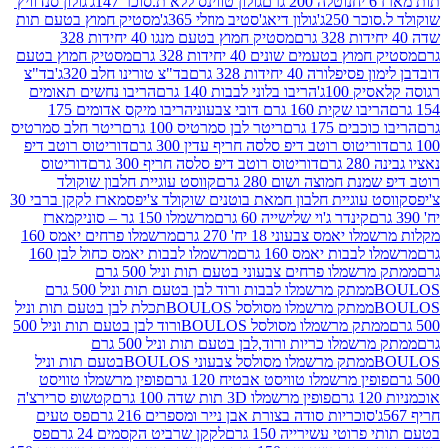
נוטלה 200 גרם
גולון טווינס ללא ת.סוכר 147ג'
גולון סנדוויץ'
250ג'
גולון דיאג'סטיב מוזלי 365ג'
מסטיק חמוץ בטעם תות
מסטיק חמוץ בטעם מנגו 40 יחידות 328
 בטעמים שונים 40 יחידות 328 גרם
מסטיק חמוץ בטעם
רה 40 יחידות 328 גרם
בד"צ טורינו חלב 320ג'
בד"צ
100ג'
הריבו בלוני לבבות 140 גרם
הריבו נחשים תאומים
שקית 160 גרם דובי צבעוני
הריבו מיקס אדומים 175
ים 175 גרם
ריטר לבן סמרטיס 100 גרם
ריטר חלב סמרטיס
יטוס רוטב דיפ סלסה חריף עדין 300 גרם
דוריטוס רוטב דיפ
ם
דוריטוס רוטב דיפ סלסה חריף 300 גרם
דוריטוס
ת חמוצה ושום 280 גרם
קווסט עוגיית חלבון שוקולד
 עוגיית חלבון חמאת בוטנים שוקולד צ'יפס
מארז לקקן ברבי 30
קינדר ג'וי שלישייה 60 גרם
מרשמלו 150 גר – סוניק
מארז
מס צבעוני 18 יח' 270 גרם
מרשמלו פרחים יאמס 160
בבות יאמס 160 גרם
מרשמלו לבבות יאמס כחול לבן 160
ממתק מרשמלו פרחים צבעוני בטעם תות וניל 500 גרם
ממתק מרשמלו לבבות ורוד לבן בטעם תות וניל 500 גרם
ממתק מרשמלו מסולסל BOULOSתכלת לבן בטעם תות וניל
ממתק מרשמלו מסולסל BOULOSורוד לבן בטעם תות וניל 500
ממתק מרשמלו כריות ורוד,לבן בטעם תות וניל 500 גרם
ממתק מרשמלו מסולסל צבעוני BOULOSבטעם תות וניל
ין מרשמלו טוויסט אבטיח 120 גרם
פופין מרשמלו טוויסט
פופין מרשמלו 3D תות שדה 100 גרם
קטשופ סרירצ'ה
סוכריות סודה בצורת אבן נייר ומספרים 216 גרם
פס טעים
טי עשירייה 150 גרם
לקקן שרביט הקסמים 24 גרם
פס