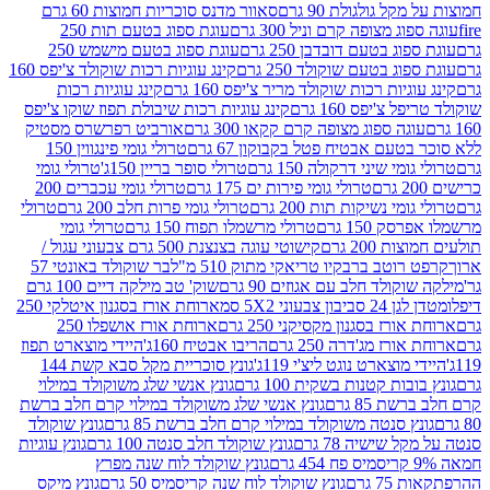
 גולגולת 90 גרם
סאוור מדנס סוכריות חמוצות 60 גרם
 מצופה קרם וניל 300 גרם
עוגת ספוג בטעם תות 250
 בטעם דובדבן 250 גרם
עוגת ספוג בטעם מישמש 250
ג בטעם שוקולד 250 גרם
קינג עוגיות רכות שוקולד צ'יפס 160
יות רכות שוקולד מריר צ'יפס 160 גרם
קינג עוגיות רכות
'יפס 160 גרם
קינג עוגיות רכות שיבולת תפוז שוקו צ'יפס
ה ספוג מצופה קרם קקאו 300 גרם
אורביט רפרשרס מסטיק
עם אבטיח פטל בקבוקון 67 גרם
טרולי גומי פינגווין 150
י שיני דרקולה 150 גרם
טרולי סופר בריין 150ג'
טרולי גומי
טרולי גומי פירות ים 175 גרם
טרולי גומי עכברים 200
י נשיקות תות 200 גרם
טרולי גומי פרות חלב 200 גרם
טרולי
150 גרם
טרולי מרשמלו תפוח 150 גרם
טרולי גומי
200 גרם
קישוטי עוגה בצנצנת 500 גרם צבעוני עגול /
טב ברבקיו טריאקי מתוק 510 מ"ל
בר שוקולד באונטי 57
ולד חלב עם אגוזים 90 גרם
שוק' טב מילקה דיים 100 גרם
יבון צבעוני 5X2 סמ
ארוחת אורז בסגנון איטלקי 250
ז בסגנון מקסיקני 250 גרם
ארוחת אורז אושפלו 250
ז מג'דרה 250 גרם
הריבו אבטיח 160ג'
היידי מוצארט תפוז
וצארט נוגט ליצ'י 119ג'
גונץ סוכריית מקל סבא קשת 144
ת קטנות בשקית 100 גרם
גונץ אנשי שלג משוקולד במילוי
85 גרם
גונץ אנשי שלג משוקולד במילוי קרם חלב ברשת
 סנטה משוקולד במילוי קרם חלב ברשת 85 גרם
גונץ שוקולד
שישיה 78 גרם
גונץ שוקולד חלב סנטה 100 גרם
גונץ עוגיות
גונץ שוקולד לוח שנה מפרץ
גרם
גונץ שוקולד לוח שנה קריסמיס 50 גרם
גונץ מיקס