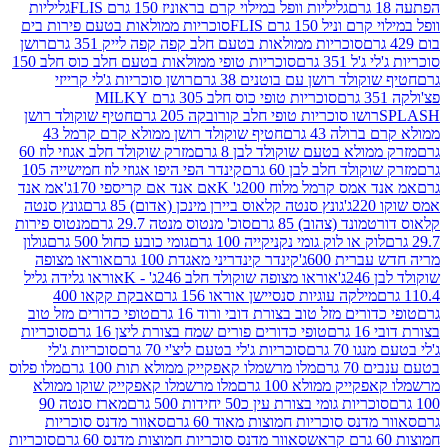
גליליות וופל במילוי קרם בראוניז 150 גרם FLIS
גליליות
יל 150 גרם FLIS
סוכריות ממולאות בטעם פירות בים
סוכריות ממולאות בטעם חלב קפה קפה לייק 351 גרם
רושן
351 גרם
סוכריות טופי ממולאות בטעם חלב כוס חלב 150
ולד רושן עם בוטנים 38 גרם
רושן סוכריות ג'לי קרייזי
סוכריות טופי כוס חלב 305 גרם MILKY
ושו סוכריות טופי חלב קורובקה 205 גרם
חטיף שוקולד רושן
לה 43 גרם
חטיף שוקולד רושן ממולא קרם קרמל 43
ולא בטעם שוקולד לבן 8 גרם
מזרק שוקולד חלב אגוזי לוז 60
לד חלב לבן 60 גרם
קינדר הפי היפו אגוזי לוז חמישייה 105
מס קרמל מלוח 200ג' K
אם אנד אם קריספי 170ג'
אמ אנד
גונץ סנטה קלאוס ביירן מינכן (אדום) 85 גרם
גונץ סנטה
ד (צהוב) 85 גרם
סוכ' מנטוס מנטה 29.7 גרם
מנטוס פירות
ק או לוק גומי נקניקייה 100 גרם
גומי כובע כחול 500 גרם
גולון
ית 600ג'
קינדר קינדריני מאגדת 100 גרם
אוראו מצופה
'
אוראו מצופה שוקולד חלב 246ג' - K
אוראו גלידה גליל
ילקה עוגיות סנסיישן אוראו 156 גרם
אבקת קקאו 400
רים מזל טוב בצורת דובי ורוד 16 גרם
טופי כדורים מזל טוב
ם
טופי כדורים פורים שמח בצורת ליצן 16 גרם
סוכריות
70 גרם
סוכריות ג'לי בטעם ליצ'י 70 גרם
סוכריות ג'לי
גרם
מלו מרשמלו קאפקייק ממולא תות 100 גרם
מלו פלוס
יק ממולא 100 גרם
מלו מרשמלו קאפקייק שוקו ממולא
יות גומי בצורת עין כ50 יחידות 500 גרם
מארז סנטה 90
נס סוכריות חמוצות מאוד 60 גרם
סאוור מדנס סוכריות
סאוור מדנס סוכריות חמוצות מדנס 60 גרם
סוכריות