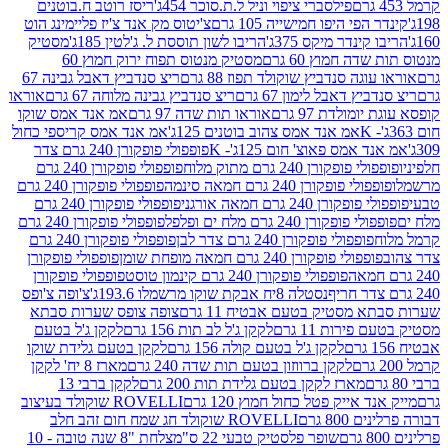
פילסברי ציפוי וניל ל.ת.סוכר 454ג'
ריסז רוטב ח.בוטנים
פי היפו חמישייה 105 גרם
צ'יטוס מק אנד צ'יז פליימינג הוט
ינדר מיקס 375ג'
הריבו לשון תוססת ל. ג'לטין 185ג'
מסטיק
ה חמוץ 60 גרם
מסטיק מנטוס תפוח ירוק חמוץ 60
גה סנדביץ שוקולד תפוז 88 גרם
ריצ סנדביץ דאבל גבינה 67
ץ דאבל לימון 67 גרם
ריצ סנדביץ גבינה מלוחה 67 גרם
אוראו
מולדת 97 גרם
אוראו תות שדה 97 גרם
אמ אנד אמס שוקו
אמ אנד אמס צהוב בוטנים 125ג'
אמ אנד אמס קריספי כחול
אמס פאוצ' חום 125ג'- K
פופפולי פופקורן 240 גרם צדר
פופקורן 240 גרם מתוק מלוח
פופפולי פופקורן 240 גרם
י פופקורן 240 גרם חמאה סינמה
פופפולי פופקורן 240 גרם
רן 240 גרם חמאה אורגני
פופפולי פופקורן 240 גרם
פופקורן 240 גרם מלח ים ופלפל
פופפולי פופקורן 240 גרם
פופפולי פופקורן 240 גרם צדר לבן
פופפולי פופקורן 240 גרם
פולי פופקורן 240 גרם חמאה מופחת שומן
פופפולי פופקורן
פופפולי פופקורן 240 גרם קינמון טוסט
פופפולי פופקורן
נסטלה 8יח אבקת שוקו מרשמלו 193.6ג'
צ'ופה צ'ופס
 מסטיק בטעם אבטיח 11 גרם
צופה צופס שערות סבתא
ירות 11 גרם
לקקן ג'ל לב תות 156 גרם
לקקן ג'ל בטעם
לקקן ג'ל בטעם קולה 156 גרם
לקקן בטעם גלידת שוקו
לקקן ברווזון בטעם תות שדה 240 גרם
מארז 8 יח' לקקן
מארז לקקן בטעם גלידת תות 200 גרם
לקקן ברבי 13
 אייק פטל כחול חמוץ 120 גרם
ROVELLI שוקולד בעיצוב
80 גרם
ROVELLI שוקולד חג שמח חום זהב חלב
שופר פלסטיק טבעי 22 ס"מ
צלחת "8 שנה טובה - 10