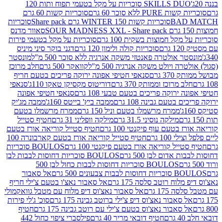
SKILLS DUO סוכריות על מקל בטעמי תפוח ותות 120
P ללא סוכר 60 גרם
סוכריות קשות 60 גרם
BAD
סוכריות קשות WINTER 150 גרם Share pack
סוכריות
סאוור מדנס
קל חמוצות בשקית 100 גרם
סוכריות על מקל בטעמי פירות
סוכריות קולה ולימון 120 גרם
דגני בוקר סיני מיניס
 אולטרה פאנטזי משקה אנרגיה ללא סוכר 500 מ"ל
מונסטר
ה ויולט משקה אנרגיה 500 מ"ל
קוואקר 500 גרם
חלב מרוכז
3 גרם
סנאפי חטיפי אפונה ירוקה פריכים בטעם חריף
 מרוכז וממותק 370 גרם
דוריטוס מקסיקן טאקו 110ג'
סנאפי
ירוקה פריכים בטעם טבעי 108 גרם
סנאפי חטיפי אפונה
בטעם גבינה 108 גרם
ממבה ביץ' בייטס 160ג'
ממבה מג'יק
ממרח מרשמלו בטעם וניל 150 גרם
ממרח מרשמלו בטעם
מילקה נוסיני 31.5 גרם
מילקה וופליני 31 גרם
חטיף סטייל
בטעם עוף פיקנטי 100 גרם
חטיף סטייל קוריאה אורז בטעם
100 גרם
חטיף סטייל קוריאה אורז בטעם קארבונרה 100
יל קוריאה אורז בטעם פיקנטי 100 גרם
BOULOS סוכריות
אדום לבן 500 גרם
BOULOS סוכריות דחוסות לבבות לבן
BOULOS סוכריות דחוסות לבבות כחול לבן 500
 צבעונים 500 גרם
אל סאבור
וח רוטב סלסה 175 גרם
אל סאבור נאצ'ו בטעם צ'ילי חריף
175 גרם
אל סאבור נאצ'וס דיפ מלוח עם מטבל גוואקמולי
סאבור נאצ'וס דיפ צ'ילי ברוטב גבינה 175 גרם
סוכ' ג'לי פירות
סאבור נאצ'וס בטעם צ'ילי עם רוטב גבינה 175 גרם
חטיף
חטיף דובאי מריר 40 גרם
פילסברי ציפוי כחול 442