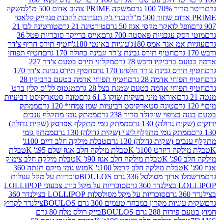
 100 גרם
משקה PRIME צהוב אדום 500 מ"ל
משקה
הנגרי ג'ק תערובת להכנת פנקייק קלאסי
ל לואקר מקסי אגוז 50 גרם
טורטינה 21 גרם
טורטינה לבן 21
 עגבניות פאסטה 700 גרם
אייס ברייקר סוכריות פטל 36
מ אנד אמס 180ג'
עוגיות באונטי 180ג'
חטיף תירס חריף צ'דר
חטיף תירס גבינת צ'דר וגבינה כחולה 170 גרם
חטיף תפוחי
ביקיו ודבש 28 גרם
מקלוני תירס בטעם צ'דר 227
 גבינת צ'דר חלפינו 170 גרם
חטיף תירס גבינת צ'דר 170
חי אדמה 28 גרם
חטיף תפוחי אדמה בטעם ברביקיו 28
וחי אדמה בטעם שמנת בצל 28 גרם
מנטוס לל"ס קלין ברט'
אוראו מיני בשקית שוקו 61.3 גרם
טונה סטארקיסט רביעיות
טונה סטארקיסט רביעיות שמן צמחי* 120 גרם
ממתק
יפוי שוקולד מריר 238 גרם
ממתק גומי מתקלף ענבים
דולה) 130 גרם
ממתק גומי מתקלף אפרסק (שקית גדולה)
ק גומי מתקלף ליצ'י (שקית גדולה) 130 גרם
ממתק גומי
(שקית גדולה) 130 גרם
טבלת מילקה חלב דיים 100ג'
דיזרט 100ג' K
טבלת מילקה חלב אגוז שלם 95ג' K
טבלת
K
טבלת מילקה חלב אגוז 90ג' K
טבלת מילקה חלב צימוק
טבלת מילקה חלב קרמל 100ג' K
מגש גומי מיקס תנתה 360
 מסולסל 336 גרם BOULOS
סוכריות על מקל עגולות
 גרם
סוכריות על מקל בורג צבעוני LOLLIPOP
סוכריות על מקל מסולסלות LOLLIPOP בצילנדר 360
ות מקרון במבחר טעמים 300 גרם BOULOS
צילנדר לקריץ
28 גרם BOULOS
בייק רולס מלח 80 גרם