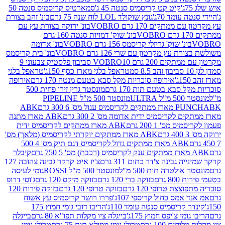
קיט קט קריסמיס סנטה 45 ג'
סמארטיס קריסמיס סנטה 50
עומד 70ג'
גונץ שוקולד LOL לוח שנה 75 גרם
בונ' זהב בצורת
תקים 170 גרם VOBRO
בונ' ירוקה בצורת עץ עם
בונ' שוק' דמויות סנטה 160 גרם
נ' שוק' גריזלי קריסמס 156 גרם VOBRO
בונ' אדומה
עץ מקרטון עם שרי 126 גרם VOBRO
בונ' בית קריסמס
 200 גרם VOBRO
10 סביבון פלסטיק צבעוני 9
טראפל בלגי מארז כסף 150ג'
טראפל בלגי
אירופה סוכריות מקל סבא בטעם מנטה 170 גרם
אירופה
סבא בטעם תות 170 גרם
מונסטר גרין זירו פחית 500
ULT
מונסטר 500 מ"ל PIPELINE
ABK
PU
לקריסמיס ידית אדומה מס' 2 300 גרם
ABK מארז מתנה
מס' 1 200 גרם
ABK מארז ממתקים לקריסמיס ידית
ABK מארז ממתקים יוקרתי לקריסמיס (מלאך) מס'
ABK מארז ממתקים גדול לקריסמיס דגם תיק מס' 4 500
קיבלר
גבינה צ'דר כתום 311 גרם
צ'יז איט קרקר גבינה צהובה 127
ולטרה תות 500 מ"ל
מונסטר 500 מ"ל ROSSI
גומי לעיסה
 גרם
בזוקה ברי 120 גרם
בזוקה מיקס 120 גרם
ג'וסי דרופ
ת טרופי 120 גרם
בזוקה טרופי 120 גרם
בזוקה פירות 120
מס כחול קריספי 107ג'
פררו רושר קריסמיס עץ אשוח
קריסמיס סנטה עומד 110ג'
הריבו דובי גומי חמוץ 175
י צ'יפס חמוץ 175ג'
בייגלה ציו מקלות תפו"א 80 גרם
בייגלה
ים 100 גרם
טרולי גומי ממולא תות 75 גרם
טרולי גומי