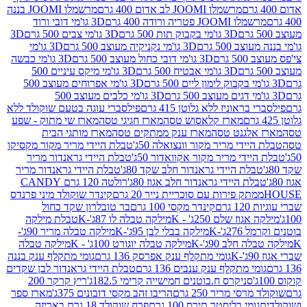
מרשמלו JOOMI לב אדום 400 גרם
מרשמלו JOOMI בננה
JOOM פטריה ורודה 400 גרם
3D גו'מי דובי ורוד
3D גו'מי בקבוק תות 500 גרם
3D גו'מי צבים 500 גרם
3D
 500 גרם
3D גו'מי נקניקיה מעוצב 500 גרם
3D גו'מי
גרם
3D גו'מי דובי כחול מעוצב 500 גרם
3D גו'מי כבשה
3D גו'מי אבטיח 500 גרם
3D גו'מי מיקס עיניים 500
3D גו'מי אפרוחים מעוצב 500
3D גו'מי כלבים מעוצב 500
ראוניז ללא גלוטן 415 גרם
פילסברי עוגה בטעם שוקולד ללא
מארז קלאסוש טסה
מארז חגיגי טסה
מארז שי מתוק - שפע
אלגנט טסה
מארז ענק ממתקים טסה
מארז מותגי הבית
ידי מריר מקור וונצואלה 50ג'
טבלת היידי מריר מקור מקסיקו
ידי מריר מקור אקוואדור 50ג'
טבלת היידי גראנדור מריר
לת היידי גראנדור חלב שקד 80ג'
טבלת היידי גראנדור מריר
ת היידי גראנדור חלב אגוז 80ג'
רולטה 120 גרם CANDY
תק פירות עם סוכריית נייר 20 גרם
קינדר שוקולד מיני פרנדס
רם
קינדר מקסי 100 גרם
בר טובלרון שקד כחול
וז שלם 250ג' - K
מילקה טבלה לו 87ג'-K
טבלת מילקה
2ג'-K
מילקה בבלי לבן 95ג'-K
מילקה טבלה מריר 90ג'-
חלב 90ג'-K
מילקה טבלה יוגורט 100ג' - K
מילקה טבלה
גומי מתקלף ענק אפרסק 136 גרם
גומי מתקלף ענק בננה
י מתקלף ענק ענבים 136 גרם
טבלת היידי גראנדור לבן שקדים
סניקרס ח.בוטנים חמישייה קרימי 182.5ג'
ריץ קרקר 200
סי מריר 250 גרם
הריבו זהב מקסי דובונים 375ג'
מארז ספר
ומי בליסטר תירס 100 גרם
פרח שוקולד 18 גרם באריזה