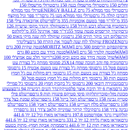
טרולי מרשמלו בננה 150 גרם
טרולי מרשמלו 150
לא 75 גרם ENERGY BALLZ
טרולי גומי ממולא
גרם
טרולי גומי ממולא מנגו 75 גרם
ד"ר פפר וניל מוקצף
 פפר בטעם אוכמניות 355 מ"ל
פרינגלס אדובאדה צילי 158
נגלס דבש חרדל 158 גרם
שוקולד קינדר מקסי שישייה 126
ריסמיס סנטה עומד 55ג'
ד"ר פפר אורגינל 355 מ"ל
קלוגס
 בוקר תירס 250 גרם
גונץ שוקולד לוח שנה מיקי מאוס 50
 את הקרח 50 גרם
צילינדר
50 גרם MORITZ WAWI
סנטה שקית 200 גרם
לנדר 50 גרם WAWI
סנטה בודד עם כובע 80 גרם
 סנטה בודד עם כובע וכיס 200גר'
ריטר חלב עם אמיצ'לי 100
 זהב חנוכה שמח 25X14 סמ
גוסי ממתק ג'ל בצורת עט
ם
גוסי ממתק ג'ל בצורת עט בטעם אבטיח 15 גרם
גוסי
ורת עט בטעם תות 15 גרם
גומי דיפ מקלות עם ג'ל חמוץ
ם
גומי דיפ מקלות עם ג'ל חמוץ בטעם פטל 30
דובאי 200 גרם
גוסי ג'ל בקבוק חמוץ 20 גרם
גוסי ג'ל סמיילי
וצר פלסטיק
קינדר דגנים רביעייה 94 גרם
צעצוע
סוכריות
לקקן סיסי סטיקס פינגווין תות 9 גרם
פרינגלס פילי
רם
פרינגלס הכל בייגל 158 גרם
פרינגלס שמנת בצל צדר
נגלס מלח וינגרייט 158 גרם
פרינגלס ראנץ' 158 גרם
פרינגלס
קיבלר קרקר שמינייה קלאב צ'דר 311 גרם
פררו
אסורטמנט 197.8 גרם
אוראו מארז וניל 12 יח' 441.6
ידה 12 יח' 331.2 גרם
אוראו מארז שוקו 12 יח' 441.6
ת 12 יח' 441.6 גרם
ממתק אבקה חמוץ- מתוק בטעם