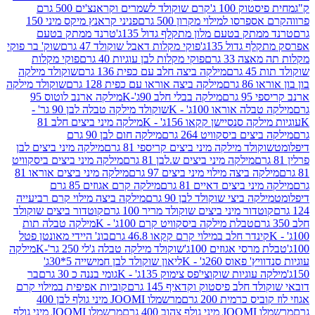
ק 100 ג'
קרם שוקולד לשמרים וקראנצ'ים 500 גרם
רסו למילוי מקרון 500 גרם
פניני קראנץ מיקס מיני 150
תק בטעם מלון מתקלף גדול 135ג'
טרנד ממתק בטעם
גדול 135ג'
פוקי מקלות דאבל שוקולד 47 גרם
שוק' בר פוקי
 33 גרם
פוקי מקלות לבן עוגיות 40 גרם
פוקי מקלות
רם
מילקה ביצה חלב עם כפית 136 גרם
שוקולד מילקה
 גרם
מילקה ביצה אוראו עם כפית 128 גרם
שוקולד מילקה
גרם
מילקה בבלי חלב 90ג'-K
מילקה ארנב לוטוס 95
ה אוראו 100ג' - K
שוקולד מילקה טבלה לבן 90 גר' -
ה סנסיישן קקאו 156ג' - K
מילקה מיני ביצים חלב 81
ים ביסקוויט 264 גרם
מילקה חום לבן 90 גרם
ולד מילקה מיני ביצים קריספי 81 גרם
מילקה מיני ביצים לבן
מילקה מיני ביצים ש.לבן 81 גרם
מילקה מיני ביצים ביסקוויט
 ביצה מילוי מיני ביצים 97 גרם
מילקה מיני ביצים אוראו 81
י ביצים דאיים 81 גרם
מילקה קרם אגוזים 85 גרם
קה ביצי שוקולד לבן 90 גרם
מילקה ביצה מילוי קרם רביעייה
דור מיני ביצים שוקולד מריר 100 גרם
קוטדור ביצים שוקולד
טבלת מילקה ביסקוויט קרם 100ג' - K
מילקה טבלה תות
נדר חלב במילוי קרם קקאו 46.8 גרם
בונ' היידי מאונטן פטל
סי אגוזים 100ג'
שוקולד מילקה טבלה ג'לי 250 גר'-K
מילקה
פאוס 260ג' - K
ליאון שוקולד לבן חמישייה 5*30ג'
וגיות שוקוצי'פס צימוק 135ג' - K
גומי בננה כ 30 גרם
בר
 חלב פיסטוק וקדאיף 145 גרם
קוביות אפיפית במילוי קרם
 כרמית 200 גרם
מרשמלו JOOMI מיני גולף לבן 400
400 גרם
מרשמלו JOOMI מיני גולף