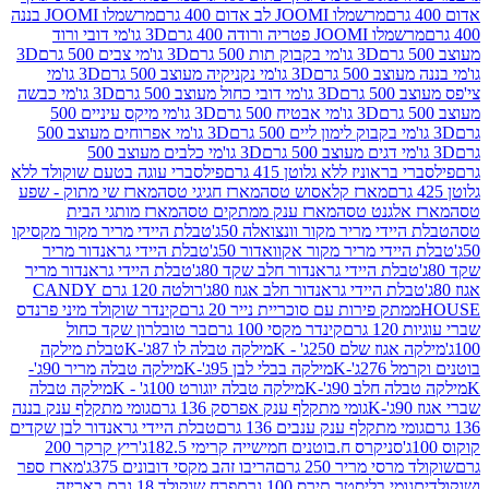
מרשמלו JOOMI לב אדום 400 גרם
מרשמלו JOOMI בננה
JOOM פטריה ורודה 400 גרם
3D גו'מי דובי ורוד
3D גו'מי בקבוק תות 500 גרם
3D גו'מי צבים 500 גרם
3D
 500 גרם
3D גו'מי נקניקיה מעוצב 500 גרם
3D גו'מי
גרם
3D גו'מי דובי כחול מעוצב 500 גרם
3D גו'מי כבשה
3D גו'מי אבטיח 500 גרם
3D גו'מי מיקס עיניים 500
3D גו'מי אפרוחים מעוצב 500
3D גו'מי כלבים מעוצב 500
ראוניז ללא גלוטן 415 גרם
פילסברי עוגה בטעם שוקולד ללא
מארז קלאסוש טסה
מארז חגיגי טסה
מארז שי מתוק - שפע
אלגנט טסה
מארז ענק ממתקים טסה
מארז מותגי הבית
ידי מריר מקור וונצואלה 50ג'
טבלת היידי מריר מקור מקסיקו
ידי מריר מקור אקוואדור 50ג'
טבלת היידי גראנדור מריר
לת היידי גראנדור חלב שקד 80ג'
טבלת היידי גראנדור מריר
ת היידי גראנדור חלב אגוז 80ג'
רולטה 120 גרם CANDY
תק פירות עם סוכריית נייר 20 גרם
קינדר שוקולד מיני פרנדס
רם
קינדר מקסי 100 גרם
בר טובלרון שקד כחול
וז שלם 250ג' - K
מילקה טבלה לו 87ג'-K
טבלת מילקה
2ג'-K
מילקה בבלי לבן 95ג'-K
מילקה טבלה מריר 90ג'-
חלב 90ג'-K
מילקה טבלה יוגורט 100ג' - K
מילקה טבלה
גומי מתקלף ענק אפרסק 136 גרם
גומי מתקלף ענק בננה
י מתקלף ענק ענבים 136 גרם
טבלת היידי גראנדור לבן שקדים
סניקרס ח.בוטנים חמישייה קרימי 182.5ג'
ריץ קרקר 200
סי מריר 250 גרם
הריבו זהב מקסי דובונים 375ג'
מארז ספר
ומי בליסטר תירס 100 גרם
פרח שוקולד 18 גרם באריזה