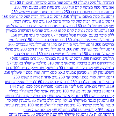
 גולגולת 90 גרם
סאוור מדנס סוכריות חמוצות 60 גרם
 מצופה קרם וניל 300 גרם
עוגת ספוג בטעם תות 250
 בטעם דובדבן 250 גרם
עוגת ספוג בטעם מישמש 250
ג בטעם שוקולד 250 גרם
קינג עוגיות רכות שוקולד צ'יפס 160
יות רכות שוקולד מריר צ'יפס 160 גרם
קינג עוגיות רכות
'יפס 160 גרם
קינג עוגיות רכות שיבולת תפוז שוקו צ'יפס
ה ספוג מצופה קרם קקאו 300 גרם
אורביט רפרשרס מסטיק
עם אבטיח פטל בקבוקון 67 גרם
טרולי גומי פינגווין 150
י שיני דרקולה 150 גרם
טרולי סופר בריין 150ג'
טרולי גומי
טרולי גומי פירות ים 175 גרם
טרולי גומי עכברים 200
י נשיקות תות 200 גרם
טרולי גומי פרות חלב 200 גרם
טרולי
150 גרם
טרולי מרשמלו תפוח 150 גרם
טרולי גומי
200 גרם
קישוטי עוגה בצנצנת 500 גרם צבעוני עגול /
טב ברבקיו טריאקי מתוק 510 מ"ל
בר שוקולד באונטי 57
ולד חלב עם אגוזים 90 גרם
שוק' טב מילקה דיים 100 גרם
יבון צבעוני 5X2 סמ
ארוחת אורז בסגנון איטלקי 250
ז בסגנון מקסיקני 250 גרם
ארוחת אורז אושפלו 250
ז מג'דרה 250 גרם
הריבו אבטיח 160ג'
היידי מוצארט תפוז
וצארט נוגט ליצ'י 119ג'
גונץ סוכריית מקל סבא קשת 144
ת קטנות בשקית 100 גרם
גונץ אנשי שלג משוקולד במילוי
85 גרם
גונץ אנשי שלג משוקולד במילוי קרם חלב ברשת
 סנטה משוקולד במילוי קרם חלב ברשת 85 גרם
גונץ שוקולד
שישיה 78 גרם
גונץ שוקולד חלב סנטה 100 גרם
גונץ עוגיות
גונץ שוקולד לוח שנה מפרץ
גרם
גונץ שוקולד לוח שנה קריסמיס 50 גרם
גונץ מיקס