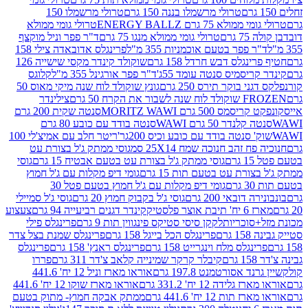
טרולי מרשמלו בננה 150 גרם
טרולי מרשמלו 150
לא 75 גרם ENERGY BALLZ
טרולי גומי ממולא
גרם
טרולי גומי ממולא מנגו 75 גרם
ד"ר פפר וניל מוקצף
 פפר בטעם אוכמניות 355 מ"ל
פרינגלס אדובאדה צילי 158
נגלס דבש חרדל 158 גרם
שוקולד קינדר מקסי שישייה 126
ריסמיס סנטה עומד 55ג'
ד"ר פפר אורגינל 355 מ"ל
קלוגס
 בוקר תירס 250 גרם
גונץ שוקולד לוח שנה מיקי מאוס 50
 את הקרח 50 גרם
צילינדר
50 גרם MORITZ WAWI
סנטה שקית 200 גרם
לנדר 50 גרם WAWI
סנטה בודד עם כובע 80 גרם
 סנטה בודד עם כובע וכיס 200גר'
ריטר חלב עם אמיצ'לי 100
 זהב חנוכה שמח 25X14 סמ
גוסי ממתק ג'ל בצורת עט
ם
גוסי ממתק ג'ל בצורת עט בטעם אבטיח 15 גרם
גוסי
ורת עט בטעם תות 15 גרם
גומי דיפ מקלות עם ג'ל חמוץ
ם
גומי דיפ מקלות עם ג'ל חמוץ בטעם פטל 30
דובאי 200 גרם
גוסי ג'ל בקבוק חמוץ 20 גרם
גוסי ג'ל סמיילי
וצר פלסטיק
קינדר דגנים רביעייה 94 גרם
צעצוע
סוכריות
לקקן סיסי סטיקס פינגווין תות 9 גרם
פרינגלס פילי
רם
פרינגלס הכל בייגל 158 גרם
פרינגלס שמנת בצל צדר
נגלס מלח וינגרייט 158 גרם
פרינגלס ראנץ' 158 גרם
פרינגלס
קיבלר קרקר שמינייה קלאב צ'דר 311 גרם
פררו
אסורטמנט 197.8 גרם
אוראו מארז וניל 12 יח' 441.6
ידה 12 יח' 331.2 גרם
אוראו מארז שוקו 12 יח' 441.6
ת 12 יח' 441.6 גרם
ממתק אבקה חמוץ- מתוק בטעם