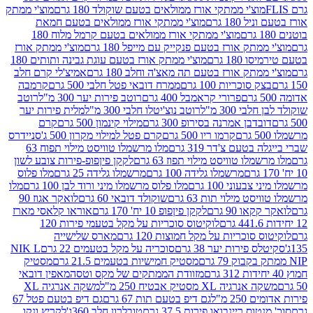
וצ'י ממתקי אורז ממולאים בטעם שוקולד 180 גרם
מוצ'י ממתק
180 גרם
מוצ'י ממתקי אורז ממולאים בטעם חמאת
מוצ'י ממתקי אורז ממולאים בטעם קרמל מלוח 180
תק אורז בטעם פנקייק עם מייפל 180 גרם
מוצ'י ממתק אורז
18 גרם
מוצ'י ממתק אורז בטעם עוגת גבינה ותותים 180
תק אורז בטעם תה מאצ'ה וחלב 180 גרם
אמיצ'לי קרם חלב
סוכריות 100 גרם
ממרח דובאי פטל חלבי 500 גרם
קרמבה
פרורי קראמבל 400 גרם
רוטב פירות יער 300 מ"ל
רוטב
 300 מ"ל
רוטב נוצ'יטלו חלבי 300 מ"ל
מלית פירות יער
דבן אמרנה בסירופ 300 גרם
מילוי קינמון 500 גרם
קרם
קרמו ריו 500 גרם
קרם פטל למילוי מקרון 500 ג'
סניידרס
טעם צ'דר 319 גרם
מלו מרשמלו טוויסט מילוי תפוח 63
לו טוויסט מילוי תפוז 63 גרם
לקקן פיןפופ-פירות צובע לשון
מרשמלו גלידה 100 גרם
מרשמלו גלידה 25 גרם
מלו פלוס
עוני 100 גרם
מלו פלוס מרשמלו מיני ורוד לבן 100 גרם
מלו
 מילוי תות 63 גרם
שוקולד דובאי 60 גרם
לואקר אגוז 90
ו 90 גרם
לקקן פיןפופ 10 יח' 170 גרם
אוראו קלאסי מארז
לוקיטוס סוכריות על מקל בטעמי פירות 120
סוכריות על מקל חמוצות 120 גרם
מארס שלישייה
פירות יער 38 גרם
סוכריה על מקל בטעמים 22 גרם
NIK L
מסטיק חמישיות בטעמים 21.5 גרם
מסטיק
מזוודת הממתקים של מקס וטסה
מאפין דובאי
יה XL מסטיק אבטיח 250 מ"ל
משקה אנרגיה XL
2 מ"ל
גם דיפ בטעם תות 67 גרם
גם דיפ בטעם פטל 67
ס ריינבואו פירות 37.5 גרם
טובלרון חלב 360ג'
לקריץ ונקו