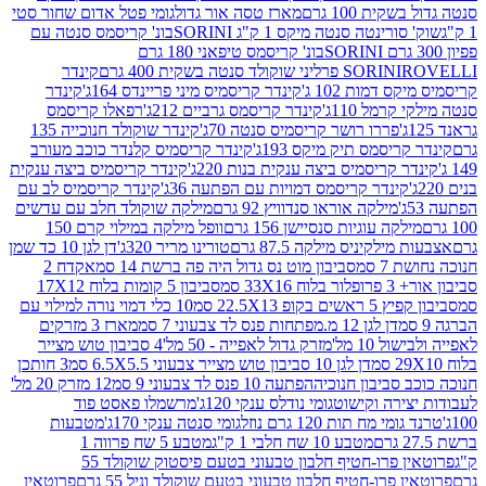
ת 100 גרם
מארז טסה אור גדול
גומי פטל אדום שחור סטי
רינטה סנטה מיקס 1 ק"ג SORINI
בונ' קריסמס סנטה עם
בונ' קריסמס טיפאני 180 גרם
גרם
SORINI
קינדר
דמות 102 ג'
קינדר קריסמיס מיני פריינדס 164ג'
קינדר
מל 110ג'
קינדר קריסמס גרביים 212ג'
רפאלו קריסמס
פררו רושר קריסמיס סנטה 70ג'
קינדר שוקולד חנוכייה 135
יסמס תיק מיקס 193ג'
קינדר קריסמיס קלנדר כוכב מעורב
 קריסמיס ביצה ענקית בנות 220ג'
קינדר קריסמיס ביצה ענקית
ינדר קריסמס דמויות עם הפתעה 36ג'
קינדר קריסמיס לב עם
מילקה אוראו סנדוויץ 92 גרם
מילקה שוקולד חלב עם עדשים
קה עוגיות סנסיישן 156 גרם
וופל מילקה במילוי קרם 150
לקיניס מילקה 87.5 גרם
טורינו מריר 320ג'
דן לגן 10 כד שמן
 סמ
סביבון מוט נס גדול היה פה ברשת 14 סמ
אקדח 2
33 סמ
סביבון 5 קומות בלוח 17X12
ופ 22.5X13 סמ
10 כלי דמוי נורה למילוי עם
דן לגן 12 מ.מפתחות פנס לד צבעוני 7 סמ
מארז 3 מזרקים
10 מל'
מזרק גדול לאפייה - 50 מל'
4 סביבון טוש מצייר
דן לגן 10 סביבון טוש מצייר צבעוני 6.5X5.5 סמ
3 חותכן
סביבון חנוכיה
הפתעה 10 פנס לד צבעוני 9 סמ
12 מזרק 20 מל'
ירה וקישוט
גומי נודלס ענקי 120ג'
מרשמלו פאסט פוד
 מח תות 120 גרם נוזל
גומי סנטה ענקי 170ג'
מטבעות
מטבע 10 שח חלבי 1 ק"ג
מטבע 5 שח פרווה 1
פרוטאין פרו-חטיף חלבון טבעוני בטעם פיסטוק שוקולד 55
פרו-חטיף חלבון טבעוני בטעם שוקולד וניל 55 גרם
פרוטאין