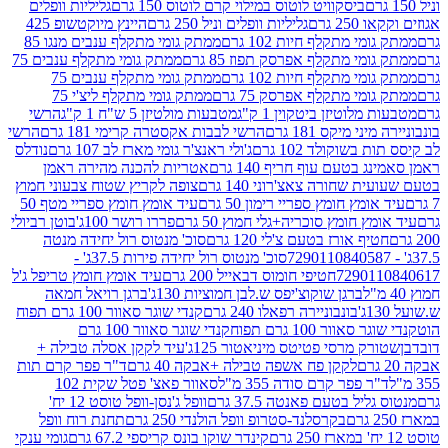
ביסקוויט לוטוס במילוי קרם לוטוס 150 גרם
גליליות וופלים
 גרם
גליליות וופלים וניל 250 גרם
היינץ מיוקטשופ 425
י מתקלף חיות 102 גרם
ממתק גומי מתקלף ענבים מנגו 85
י מתקלף אפרסק תפוז 85 גרם
ממתק גומי מתקלף ענבים 75
י מתקלף חיות 102 גרם
ממתק גומי מתקלף ענבים 75
י מתקלף אפרסק 75 גרם
ממתק גומי מתקלף ליצ'י 75
לוטיזן ביטקוין 1 ק"ג
מטבעות מולטיזן 5 ש"ח 1 ק"ג
הרשי
 מיקס 181 גרם
הרשי לבבות אקסטרה קרימי 181 גרם
הרשי
שוקולד 102 גרם
ג'ולי ראנצ'ר גומי מארז לב 107 גרם
נודלס
בטעם עוף חריף 140 גרם
אטריות להכנה מהירה ראמן
שחורה צאצ'רוני 140 גרם
צופה לקריץ שטוח צבעוני חמוץ
מץ חומץ ספריי רימון 50 גרם
עיד אומץ חומץ ספריי מטף 50
 חומץ סוכריה+גלי חמוץ 50 גרם
פררו רושר 100ג'
בוטן רביולי
ף אורז בטעם צ'לי 120 גרם
סוכ' מנטוס רול יחידה מנטה
סוכ' מנטוס רול יחידה פירות 37.5ג' -
72901
חטיפי חומוס דבאייל 200 גרם
עיד אומץ חומץ טריפל ג'ל
ברגן שוקוצ'יפס ש.לבן חמוציות 130ג'
ברגן רויאל חמאה
בונבוניירה רפאלו 240 גרם
קנדי שוגר סאוור 100 גרם תפוח
וור 100 גרם תפוח
קנדי שוגר סאוור 100 גרם
 מרסי פטיטס מיניאטור 125ג'
עיד לקקן אסלה טבילה +
לקקן פח אשפה טבילה +אבקה 40 גרם
ד"ר פפר קרם תות
 פפר קרם סודה 355 מ"ל
סאוור פאצ' פטל שקית 102
יל בטעם פאנטה 37.5 גרם
וופל ג'נסן-וופל טוסט 12 יח'
בקרסלנד-סטרופ וופל הולנדי 250 גרם
תחנת רוח וופל
קינדר שוקו בונס קריספי 67.2 גרם
גומי ענקי