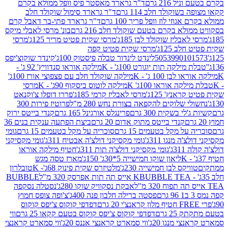
 216 גרם
ד"ר גרארד מאסטר פיס וופל ממולא בקרם
שוקולד חלב 114 גרם
ד"ר גרארד סימול שוקולד חלב
וזי לוז וופל פריך 100 גרם
ד"ר גרארד פתי-בר דאבל קרם
לא בקרם בטעם שוקולד חלב 216 גרם
בונ' מרסי לאבלי מיקס
בליז שוקולד לבן 185ג'
מרסי שקית פטיט מריר 125ג'
מרסי
ב 125ג'
מרסי שקית פטיט קפה
505399010
לינדט לינדור טבלה פיסטוק 100ג'
קינדר שוקוצ'יפס
ילקה תות יוגורט 100ג' - K
מילקה אוראו סנדוויץ' 92 ג' -
בן 100 ג' - K
מילקה שוקולד חלב עם פצפוצי אורז 100ג'
ה אוראו 100ג' K
מילקה לוטוס ביסקוף 90ג' - K
מרסי
אנץ' 125ג'
מרסי לאבליז קרמי 185ג'
פררו דופלו צ'וקנאט
 שלוקים להקפאה בצורת נחש 280 מ"ל
פרוטיז פירות 300
י בשקית 300 גרם
פרינגלס אורגינל 165 גרם
קנדי בייטס ירוק
קנדי בייטס מתוק אדום 20 גרם
ביצת הפתעה ענקית בנים 36
ל מקל בטעמים 15 גרם
סוכריה על מקל בטעמים 15 גרם
גומי
 מנגו 311ג'
גומי מקסיקני דולצ'ה אבטיח 311ג'
גומי מקסיקני
ג'
גומי מקסיקני דולצ'ה תות 311ג'
חטיף מילקה אוראו
ליאון שוקו חמישייה 5*30ג' 150ג'
מארז טסה מגש
יקס לבן חמישייה 230ג'
מלטיזרס שקית פינוק 68ג'- K
טובלרון
BUBBLE TEA אייס תה תות אפרסק 320 מ"ל
BUBBLE
אבקת נסקוויק שוקו 280ג'
נסטלה נסקפה
פסטה ברילה חלבון פנה 400ג'
צ'ופה צופס חמוץ
דפדפי קוקוס צ'יפס קוקוס
2 גרם
דפדפי קוקוס צ'יפס קוקוס בטעם קקאו 25 גרם
ווי
 מנגו 20ג'
ווי סמארט קראנצי אננס 20ג'
ווי סמארט קראנצי