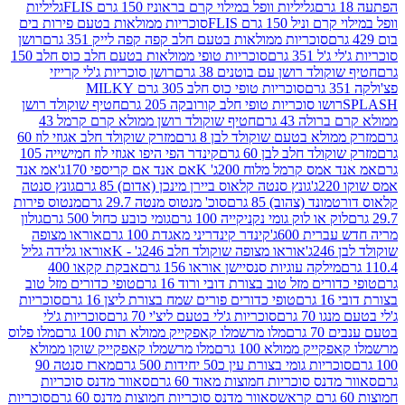
גליליות וופל במילוי קרם בראוניז 150 גרם FLIS
גליליות
יל 150 גרם FLIS
סוכריות ממולאות בטעם פירות בים
סוכריות ממולאות בטעם חלב קפה קפה לייק 351 גרם
רושן
351 גרם
סוכריות טופי ממולאות בטעם חלב כוס חלב 150
ולד רושן עם בוטנים 38 גרם
רושן סוכריות ג'לי קרייזי
סוכריות טופי כוס חלב 305 גרם MILKY
ושו סוכריות טופי חלב קורובקה 205 גרם
חטיף שוקולד רושן
לה 43 גרם
חטיף שוקולד רושן ממולא קרם קרמל 43
ולא בטעם שוקולד לבן 8 גרם
מזרק שוקולד חלב אגוזי לוז 60
לד חלב לבן 60 גרם
קינדר הפי היפו אגוזי לוז חמישייה 105
מס קרמל מלוח 200ג' K
אם אנד אם קריספי 170ג'
אמ אנד
גונץ סנטה קלאוס ביירן מינכן (אדום) 85 גרם
גונץ סנטה
ד (צהוב) 85 גרם
סוכ' מנטוס מנטה 29.7 גרם
מנטוס פירות
ק או לוק גומי נקניקייה 100 גרם
גומי כובע כחול 500 גרם
גולון
ית 600ג'
קינדר קינדריני מאגדת 100 גרם
אוראו מצופה
'
אוראו מצופה שוקולד חלב 246ג' - K
אוראו גלידה גליל
ילקה עוגיות סנסיישן אוראו 156 גרם
אבקת קקאו 400
רים מזל טוב בצורת דובי ורוד 16 גרם
טופי כדורים מזל טוב
ם
טופי כדורים פורים שמח בצורת ליצן 16 גרם
סוכריות
70 גרם
סוכריות ג'לי בטעם ליצ'י 70 גרם
סוכריות ג'לי
גרם
מלו מרשמלו קאפקייק ממולא תות 100 גרם
מלו פלוס
יק ממולא 100 גרם
מלו מרשמלו קאפקייק שוקו ממולא
יות גומי בצורת עין כ50 יחידות 500 גרם
מארז סנטה 90
נס סוכריות חמוצות מאוד 60 גרם
סאוור מדנס סוכריות
סאוור מדנס סוכריות חמוצות מדנס 60 גרם
סוכריות