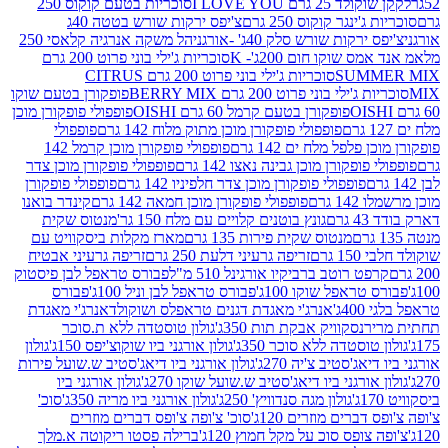
2 גרם I LOVE YOU
סוכריות בטעם קוקוס 250
ינגר קוקוס 250 גרם
צ'יפס ירקות שורש בטטה 40ג
רקות שורש סלק 40ג' -אורגני
הל משקה אנרגיה קלאסי 250
 שוקו חום 200ג'- K
סוכריות ג'ילי בוני פרוט 200 גרם
SUM
סוכריות ג'ילי בוני פרוט 200 גרם CITRUS
ילי בוני פרוט 200 גרם BERRY MIX
פופקורן בטעם שוקו
פופקורן בטעם קרמל 60 גרם OISHI
פופפולי פופקורן מוכן
פופפולי פופקורן מוכן מתוק מלוח 142 גרם
פופפולי
פלפל מלח ים 142 גרם
פופפולי פופקורן מוכן קרמל 142
ופקורן מוכן גבינה נאצו 142 גרם
פופפולי פופקורן מוכן צדר
פופפולי פופקורן מוכן צדר חלפיניו 142 גרם
פופפולי פופקורן
גרם
פופפולי פופקורן מוכן חמאה 142 גרם
קינדר בואנו
ם
גונץ בוטנים קלויים עם מלח 150 גר'
מנטוס שקית
מנטוס שקית פירות 135 גרם
מארז מקלות ביסקוויט עם
גרם
זריפה גרעיני דלעת 250 גרם
זריפה גרעיני אבטיח
ט רוטב ברביקיו אורגינל 510 מ"ל
פבורס טראפל לבן פיסטוק
טראפל שוקו 100ג'
פבורס טראפל לבן וניל 100ג'
פבורס
ג'
אנרג'י מאגדת דגנים טראפלס ושוקולד
אנרג'י מאגדת
ר
נסקוויק אבקת תות 350ג'
גולון טוסטדה ללא ת.סוכר
וסטדה ללא סוכר 350ג'
גולון אורגני ביו שוקוצ'יפס 150ג'
גולון
אג'סטיב צ'יה 270ג'
גולון אורגני ביו דיאג'סטיב ש.שועל פירות
אורגני ביו דיאג'סטיב ש.שועל שוקו 270ג'
גולון אורגני ביו
גולון מגה סנדוויץ' 250ג'
גולון אורגני ביו מריה 350ג'
סוכ'
ברים מוזרים 120ג'
סוכ' צ'ופה צ'ופס דברים מוזרים
צופס סוכ על מקל חמוץ 120ג'
ברילה פסטו ריקוטה א.מלך