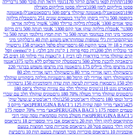
לפאי גראהם קרקר 170ג'
גומי וידאל תות סוכר 500 גר'
ברילה
לימון 190ג'
ברילה פסטו בזיליקום מוצרלה
ג'לו-פאנטונה שוקולד צ'יפס 500 גרם
סאנטאנג'לו-פאנטונה
דיי ביסתן קלינדר בטעמים שונים 251 גרם
טבלת מילקה
K
טבלת מילקה טריולד 280ג' K
שוק' מילקה אוראו
לת מילקה שוקו אנד קקס 300ג' K
גומי תנתה 500 גרם מיקס
 תות בננה
גומי תנתה 500 גר' תות חמוץ גדול
גומי תנתה 500 גר'
יות ג'לי עטופות שמחות
ראש משוגע תות 40 גרם
לקקני מיני
פרינגלס פלפל הבאנרס 158 גרם
שוק'
 200ג'
דג כסף פרווה 1 ק"ג
דג זהב חלבי- 1 ק"ג
cremo וופל
 מריר בודד
אורז לבן דביק 1 ק"ג
אצות נורי סילוור 10 דפים 25
נת סחלב 500 גרם
נסטלה קורנפלקס ללא גלוטן 375ג'
אנטון
וי בייליס 175 גרם
אנטון ברג מרציפן משמש בברנדי 220
שן אורירי מריר 80 גרם
שוקולד רושן אורירי חלב 80
ושן אורירי לבן קרמל 80 גרם
עוגיות מילקה ביסקוויט שוקולד
מארז סוכריות לעיסה תות שדה ודומדמניות 150 גרם
היידי
1ג'
טוניס שוקולד חלב עם עוגיות שוקולד צ'יפס 180
לד מריר מעולה 70% 180 גרם
טוניס שוקולד חלב עם שברי
גולון דיאג'סטיב 250ג'
גולון דיאג'סטיב ש.שועל שוק'
 קפה שקית 125 ג' PERUGINA BACI
באצ'י מיקס 3
PERUGINA
באצ'י מריר 70% קופסה 175
מארז משולב מתוק טסה
מארז טסה שובי דובי
קן רולר תות 20 גרם
יאמס אבן נייר ומספריים 18 גרם
יאמס
עם פטל 20 גרם
יאמס סוכריות סוכר חמוצות בטעם
יאמס סוכריות סוכר חמוצות בטעם תות 10 גרם
ביצת