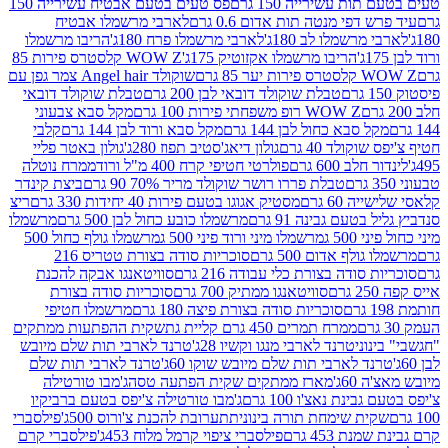
ת עשירייה 150 גרם
פס טעים בטעם אבטיח עשירייה 150
דפי מנטה תות אדום 0.6 גרם
לארבי מרשמלו אבטיח
מרשמלו לב 180ג'
לארבי מרשמלו פרח 180ג'
הריבו מרשמלו
הריבו מרשמלו אקזוטיק 175ג'
WOW Z קלסטרס פירות 85
 85 גרם
שוקולד Angel hair צמר גפן עם
טבלת שוקולד דובאי לבן 200 גרם
טבלת שוקולד דובאי
WOW Z רופ משפחתי פירות 100 גרם
מקל סבא צבעוני
 סבא כחול לבן 144 גרם
מקל סבא ורוד לבן 144 גרם
קלבי
ולד 40 גרם
גולון דיאג'סטיב תפוז 280ג'
גולון באטר פליי
ב 600 גרם
פולרטי חטיפי קרח 400 מ"ל ורוד
ממרח נוטלה
טבלת פררו רושר שוקולד מריר 70% 90 גרם
ביצת קינדר
60 גרם
מסטיק אגוגו בטעם פירות 40 יחידות 330 גרם
ריצ
טעם גבינה 91 גרם
מרשמלו כובע כחול לבן 500 גרם
מרשמלו
50 ג
מרשמלו מיני ורוד פיני 500 ג
מרשמלו גולף כחול 500
לף אדום 500 גרם
סוכריות סודה בצורת טטריס 216
סודה בצורת כלי עבודה 216 גרם
סוויטאנגו אבקה להכנת
סוויטאנגו ממתיק 700 גרם
סוכריות סודה בצורת
סוכריות סודה בצורת פיצה 180 גרם
מרשמלו חטיפי
ממרח תמרים 450 גרם קליית גת
שקית ההפתעות ממתקים
וני
טרנד לארבי מנגו וקשיו 28ג'
טרנד לארבי תות שלם מיובש
ד לארבי תות שלם מיובש שוקו 60ג'
טרנד לארבי תות שלם
6ג'
מארז ממתקים שקית הפתעה טסה
ג'מבו טורטילה
נת נאצ'ו 100 גרם
ג'מבו טורטילה צ'יפס בטעם ברביקיו
ית שימחת תורה בינונית
תערובת להכנת צ'ורוס 500ג'
פילסברי
 453 גרם
פילסברי ציפוי קרמל מלוח 453ג'
פילסברי קרם