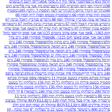
פילסברי ציפוי וניל ל.ת.סוכר 454ג'
ריסז רוטב ח.בוטנים
פי היפו חמישייה 105 גרם
צ'יטוס מק אנד צ'יז פליימינג הוט
ינדר מיקס 375ג'
הריבו לשון תוססת ל. ג'לטין 185ג'
מסטיק
ה חמוץ 60 גרם
מסטיק מנטוס תפוח ירוק חמוץ 60
גה סנדביץ שוקולד תפוז 88 גרם
ריצ סנדביץ דאבל גבינה 67
ץ דאבל לימון 67 גרם
ריצ סנדביץ גבינה מלוחה 67 גרם
אוראו
מולדת 97 גרם
אוראו תות שדה 97 גרם
אמ אנד אמס שוקו
אמ אנד אמס צהוב בוטנים 125ג'
אמ אנד אמס קריספי כחול
אמס פאוצ' חום 125ג'- K
פופפולי פופקורן 240 גרם צדר
פופקורן 240 גרם מתוק מלוח
פופפולי פופקורן 240 גרם
י פופקורן 240 גרם חמאה סינמה
פופפולי פופקורן 240 גרם
רן 240 גרם חמאה אורגני
פופפולי פופקורן 240 גרם
פופקורן 240 גרם מלח ים ופלפל
פופפולי פופקורן 240 גרם
פופפולי פופקורן 240 גרם צדר לבן
פופפולי פופקורן 240 גרם
פולי פופקורן 240 גרם חמאה מופחת שומן
פופפולי פופקורן
פופפולי פופקורן 240 גרם קינמון טוסט
פופפולי פופקורן
נסטלה 8יח אבקת שוקו מרשמלו 193.6ג'
צ'ופה צ'ופס
 מסטיק בטעם אבטיח 11 גרם
צופה צופס שערות סבתא
ירות 11 גרם
לקקן ג'ל לב תות 156 גרם
לקקן ג'ל בטעם
לקקן ג'ל בטעם קולה 156 גרם
לקקן בטעם גלידת שוקו
לקקן ברווזון בטעם תות שדה 240 גרם
מארז 8 יח' לקקן
מארז לקקן בטעם גלידת תות 200 גרם
לקקן ברבי 13
 אייק פטל כחול חמוץ 120 גרם
ROVELLI שוקולד בעיצוב
80 גרם
ROVELLI שוקולד חג שמח חום זהב חלב
שופר פלסטיק טבעי 22 ס"מ
צלחת "8 שנה טובה - 10