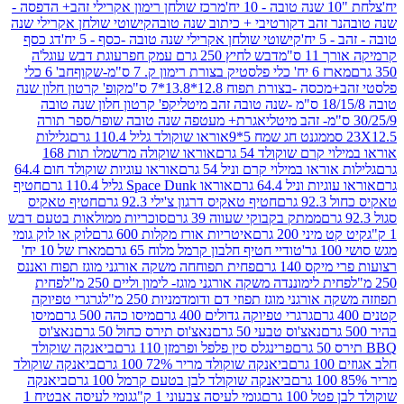
מרכז שולחן רימון אקרילי זהב+ הדפסה -
ר זהב דקורטיבי + כיתוב שנה טובה
קישוטי שולחן אקרילי שנה
יח'
קישוטי שולחן אקרילי שנה טובה -כסף - 5 יח'
דג כסף
 ס"מ
דבש לחיץ 250 גרם עמק חפר
עוגת דבש עוגל'ה
טיק בצורת רימון ק. 7 ס"מ-שקוף
חב' 6 כלי
 -בצורת תפוח 12.8*13.8*7 ס"מ
קופ' קרטון חלון שנה
קפ' קרטון חלון שנה טובה
אגרת+ מעטפה שנה טובה שופר/ספר תורה
מגנט חג שמח 5*9
אוראו שוקולד גליל 110.4 גרם
גלילות
קרם שוקולד 54 גרם
אוראו שוקולה מרשמלו תות 168
ראו במילוי קרם וניל 54 גרם
אוראו עוגיות שוקולד חום 64.4
ת וניל 64.4 גרם
אוראו Space Dunk גליל 110.4 גרם
חטיף
גרם
חטיף טאקיס דרגון צ'ילי 92.3 גרם
חטיף טאקיס
ממתק בקבוקי שעווה 39 גרם
סוכריות ממולאות בטעם דבש
יני 200 גרם
איטריות אורז מקלות 600 גרם
לוק או לוק גומי
טודיי חטיף חלבון קרמל מלוח 65 גרם
מארז של 10 יח'
ס 140 גרם
פחית תפוחחה משקה אורגני מוגז תפוח ואננס
ת לימוננדה משקה אורגני מוגז- לימון וליים 250 מ"ל
פחית
אורגני מוגז תפוזי דם ודומדמניות 250 מ"ל
גרגרי טפיוקה
גרגרי טפיוקה גדולים 400 גרם
מיסו כהה 500 גרם
מיסו
נאצ'וס טבעי 50 גרם
נאצ'וס תירס כחול 50 גרם
נאצ'וס
פרינגלס סין פלפל ופרמזן 110 גרם
ביאנקה שוקולד
ם
ביאנקה שוקולד מריר 72% 100 גרם
ביאנקה שוקולד
ביאנקה שוקולד לבן בטעם קרמל 100 גרם
ביאנקה
100 גרם
גומי לעיסה צבעוני 1 ק"ג
גומי לעיסה אבטיח 1