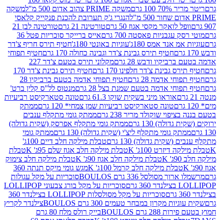
 100 גרם
משקה PRIME צהוב אדום 500 מ"ל
משקה
הנגרי ג'ק תערובת להכנת פנקייק קלאסי
ל לואקר מקסי אגוז 50 גרם
טורטינה 21 גרם
טורטינה לבן 21
 עגבניות פאסטה 700 גרם
אייס ברייקר סוכריות פטל 36
מ אנד אמס 180ג'
עוגיות באונטי 180ג'
חטיף תירס חריף צ'דר
חטיף תירס גבינת צ'דר וגבינה כחולה 170 גרם
חטיף תפוחי
ביקיו ודבש 28 גרם
מקלוני תירס בטעם צ'דר 227
 גבינת צ'דר חלפינו 170 גרם
חטיף תירס גבינת צ'דר 170
חי אדמה 28 גרם
חטיף תפוחי אדמה בטעם ברביקיו 28
וחי אדמה בטעם שמנת בצל 28 גרם
מנטוס לל"ס קלין ברט'
אוראו מיני בשקית שוקו 61.3 גרם
טונה סטארקיסט רביעיות
טונה סטארקיסט רביעיות שמן צמחי* 120 גרם
ממתק
יפוי שוקולד מריר 238 גרם
ממתק גומי מתקלף ענבים
דולה) 130 גרם
ממתק גומי מתקלף אפרסק (שקית גדולה)
ק גומי מתקלף ליצ'י (שקית גדולה) 130 גרם
ממתק גומי
(שקית גדולה) 130 גרם
טבלת מילקה חלב דיים 100ג'
דיזרט 100ג' K
טבלת מילקה חלב אגוז שלם 95ג' K
טבלת
K
טבלת מילקה חלב אגוז 90ג' K
טבלת מילקה חלב צימוק
טבלת מילקה חלב קרמל 100ג' K
מגש גומי מיקס תנתה 360
 מסולסל 336 גרם BOULOS
סוכריות על מקל עגולות
 גרם
סוכריות על מקל בורג צבעוני LOLLIPOP
סוכריות על מקל מסולסלות LOLLIPOP בצילנדר 360
ות מקרון במבחר טעמים 300 גרם BOULOS
צילנדר לקריץ
28 גרם BOULOS
בייק רולס מלח 80 גרם