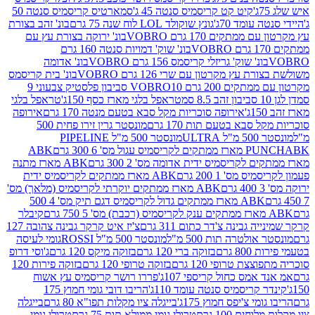
קיט קט קריסמיס סנטה 45 ג'
סמארטיס קריסמיס סנטה 50
עומד 70ג'
גונץ שוקולד LOL לוח שנה 75 גרם
בונ' זהב בצורת
תקים 170 גרם VOBRO
בונ' ירוקה בצורת עץ עם
בונ' שוק' דמויות סנטה 160 גרם
נ' שוק' גריזלי קריסמס 156 גרם VOBRO
בונ' אדומה
עץ מקרטון עם שרי 126 גרם VOBRO
בונ' בית קריסמס
 200 גרם VOBRO
10 סביבון פלסטיק צבעוני 9
טראפל בלגי מארז כסף 150ג'
טראפל בלגי
אירופה סוכריות מקל סבא בטעם מנטה 170 גרם
אירופה
סבא בטעם תות 170 גרם
מונסטר גרין זירו פחית 500
ULT
מונסטר 500 מ"ל PIPELINE
ABK
PU
לקריסמיס ידית אדומה מס' 2 300 גרם
ABK מארז מתנה
מס' 1 200 גרם
ABK מארז ממתקים לקריסמיס ידית
ABK מארז ממתקים יוקרתי לקריסמיס (מלאך) מס'
ABK מארז ממתקים גדול לקריסמיס דגם תיק מס' 4 500
קיבלר
גבינה צ'דר כתום 311 גרם
צ'יז איט קרקר גבינה צהובה 127
ולטרה תות 500 מ"ל
מונסטר 500 מ"ל ROSSI
גומי לעיסה
 גרם
בזוקה ברי 120 גרם
בזוקה מיקס 120 גרם
ג'וסי דרופ
ת טרופי 120 גרם
בזוקה טרופי 120 גרם
בזוקה פירות 120
מס כחול קריספי 107ג'
פררו רושר קריסמיס עץ אשוח
קריסמיס סנטה עומד 110ג'
הריבו דובי גומי חמוץ 175
י צ'יפס חמוץ 175ג'
בייגלה ציו מקלות תפו"א 80 גרם
בייגלה
ים 100 גרם
טרולי גומי ממולא תות 75 גרם
טרולי גומי