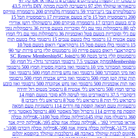
פצות בום מיקס 4 טעמים 4 גרם
אוראו אפרסק 97
ולד חלב 97 גרם
ערכה להכנת ממתק DIY גלידה 43.5
בי ג'ינג'רברד 59 גרם
ממרח מלטיזרס 200 גרם
ממרח טוויקס
בל 15 ס"מ בטעם אוכמניות 17 גרם
מסטיק חבל 15
בן 17 גרם
ממרח סניקרס 200 גרם
שוקולד רושן אורירי
מקלות גומי עם ג'לי וסוכריות בטעם פירות 36 גרם
מקלות גומי
ריות בטעם פטל ואוכמניות 36 גרם
מקלות גומי עם ג'לי חמוץ
רם
גומי בולז בטעם ענבים 15 גרם
גומי בולז בטעם תות
בולז בטעם פטל 15 גרם
קראנצ'י רואופ בטעם פטל 10
רואופ בטעם פירות 10 גרם
מנטוס קלין ברט פירות יער 90
ין ברט' מנטה 90 גרם
SC Join
SC Renew Membership
M
ממתק אצבעוני 7.5 גרם
גומי המבורגר גדול+ ג'ל חמוץ 50
גר מיני 10 גרם
גומי ואוו בקבוק מסטיק חמוץ 500 גרם
גומי
גר 500 גרם
גומי ואוו נחש פירות חמוץ 500 גרם
גומי ואוו
מוץ 500 גרם
גומי ואוו כריש אבטיח חמוץ 500 גרם
גומי
ות 500 גרם
גומי ואוו נחש אנקונדה 500 גרם
גומי ואוו כובע
רם
ראש ג'לי אבטיח 8 גרם
סוכ' מנטוס רול יחידה
אורביט גומי לעיסה ללא סוכר בטעם תפוח 14
תות 8 גרם
ראש ג'לי פטל 8 גרם
ראש ג'לי דובדבן 8
עם חמאה קופסת פח ורדים 114 גרם
עוגיות טעם חמאה
 114 גרם
רול וופל מאסטר 400 גרם
וופל מאסטר גריף
ון מגה שוקו 145ג'
מילקה טבלה פטל 100ג'-K
מילקה טבלה
ג' - K
מילקה טבלה אגוז שלם 95ג'-K
מילקה קייק אנד
מילקה טבלה צימוק אגוז 90ג'-K
מילקה טבלה דובדבן 100ג' -
ת שוקולד באהבה 48 גרם
לבבות שוקולד בקופסא יהלום