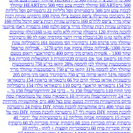
ולד לבבות צבע כסף 500 גרם
HEART שוקולד
50 גרם
סניקרס וופל גליליות 22 גרם
טוויקס וופל גליליות
ו טורטילה צ'יפס בטעם צ'ילי מתוק 100 גרם
קינג עוגיות רכות
ס ללת''ס 160 גרם
קינג עוגיות רכות צ'יפס קרמל מלוח 160
יות רכות שוקולד מריר צ'יפס חלבון 160 גרם
מרק ראמן פיקנטי
 גרם
גולון שרקיז ללא גלוטן טו-גו 160ג'
גולון שוקובום
 120ג'
טבלת פררו רושר מקדמיה ואגוז לוז 90 גרם
קינדר
נדס 120 גרם
קינדר הפי מומנטס 161 גרם
מילקה עוגת
מילקה טבלה צימוק אגוז חדש 270ג' - K
מילקה טראפל
שקית מארס מיני מיקס 400 גרם
קראנצ'י רואופ בטעם
אם אנד אם בוטנים 220ג'
מנורת 3 המשאלות סוכריות 9.6
לד לבן להמסה 28% קקאו בד"צ 750 גרם
מטבעות
 קקאו בד"צ 750 גרם
מטבעות שוקולד מריר
קינדר בואנו מיני מיקס 205
ראו במילוי קרם וניל 66 גרם
אוראו בראוניז 154 גרם
אוראו
אוראו קראנצ'י בייטס 110 גרם
אוראו גולדן 154 גרם
מילקה
מרשמלו 150 גר – ברבי 24 יחידות
מרשמלו 150 גר –
מרשמלו נקניקייה 10 גרם
מארז טסה של בוננזה
מארז טסה
עוגיות מזרחיות בטעם שום בצל 400 גרם אחוה
עוגיות מזרחיות
ערכה להכנת ממתק DIY טיפות 24 גרם
ערכה
 17 גרם
ערכה להכנת ממתק DIY גומי על
ממתק אבקה מדליקה 12 גרם
הנשיקות שלי "דובי" 40
 סוכריות כוכב 60 גרם
תיק יצירה סוכריות לב 60 גרם
תיק
פרח 60 גרם
סוכריות קופצות + לקקן - גלידה 10