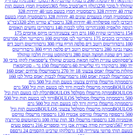
נוטלה 200 גרם
גולון טווינס ללא ת.סוכר 147ג'
גולון סנדוויץ'
250ג'
גולון דיאג'סטיב מוזלי 365ג'
מסטיק חמוץ בטעם תות
מסטיק חמוץ בטעם מנגו 40 יחידות 328
 בטעמים שונים 40 יחידות 328 גרם
מסטיק חמוץ בטעם
רה 40 יחידות 328 גרם
בד"צ טורינו חלב 320ג'
בד"צ
100ג'
הריבו בלוני לבבות 140 גרם
הריבו נחשים תאומים
שקית 160 גרם דובי צבעוני
הריבו מיקס אדומים 175
ים 175 גרם
ריטר לבן סמרטיס 100 גרם
ריטר חלב סמרטיס
יטוס רוטב דיפ סלסה חריף עדין 300 גרם
דוריטוס רוטב דיפ
ם
דוריטוס רוטב דיפ סלסה חריף 300 גרם
דוריטוס
ת חמוצה ושום 280 גרם
קווסט עוגיית חלבון שוקולד
 עוגיית חלבון חמאת בוטנים שוקולד צ'יפס
מארז לקקן ברבי 30
קינדר ג'וי שלישייה 60 גרם
מרשמלו 150 גר – סוניק
מארז
מס צבעוני 18 יח' 270 גרם
מרשמלו פרחים יאמס 160
בבות יאמס 160 גרם
מרשמלו לבבות יאמס כחול לבן 160
ממתק מרשמלו פרחים צבעוני בטעם תות וניל 500 גרם
ממתק מרשמלו לבבות ורוד לבן בטעם תות וניל 500 גרם
ממתק מרשמלו מסולסל BOULOSתכלת לבן בטעם תות וניל
ממתק מרשמלו מסולסל BOULOSורוד לבן בטעם תות וניל 500
ממתק מרשמלו כריות ורוד,לבן בטעם תות וניל 500 גרם
ממתק מרשמלו מסולסל צבעוני BOULOSבטעם תות וניל
ין מרשמלו טוויסט אבטיח 120 גרם
פופין מרשמלו טוויסט
פופין מרשמלו 3D תות שדה 100 גרם
קטשופ סרירצ'ה
סוכריות סודה בצורת אבן נייר ומספרים 216 גרם
פס טעים
טי עשירייה 150 גרם
לקקן שרביט הקסמים 24 גרם
פס