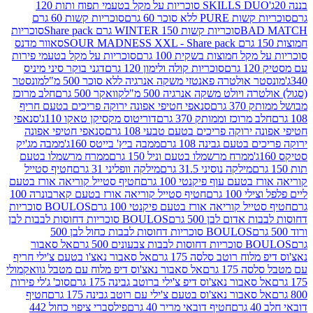
SKILLS DUO סוכריות על מקל בטעמי תפוח ותות 120
P ללא סוכר 60 גרם
סוכריות קשות 60 גרם
BAD
סוכריות קשות WINTER 150 גרם Share pack
סוכריות
סאוור מדנס
קל חמוצות בשקית 100 גרם
סוכריות על מקל בטעמי פירות
סוכריות קולה ולימון 120 גרם
דגני בוקר סיני מיניס
 אולטרה פאנטזי משקה אנרגיה ללא סוכר 500 מ"ל
מונסטר
ה ויולט משקה אנרגיה 500 מ"ל
קוואקר 500 גרם
חלב מרוכז
3 גרם
סנאפי חטיפי אפונה ירוקה פריכים בטעם חריף
 מרוכז וממותק 370 גרם
דוריטוס מקסיקן טאקו 110ג'
סנאפי
ירוקה פריכים בטעם טבעי 108 גרם
סנאפי חטיפי אפונה
בטעם גבינה 108 גרם
ממבה ביץ' בייטס 160ג'
ממבה מג'יק
ממרח מרשמלו בטעם וניל 150 גרם
ממרח מרשמלו בטעם
מילקה נוסיני 31.5 גרם
מילקה וופליני 31 גרם
חטיף סטייל
בטעם עוף פיקנטי 100 גרם
חטיף סטייל קוריאה אורז בטעם
100 גרם
חטיף סטייל קוריאה אורז בטעם קארבונרה 100
יל קוריאה אורז בטעם פיקנטי 100 גרם
BOULOS סוכריות
אדום לבן 500 גרם
BOULOS סוכריות דחוסות לבבות לבן
BOULOS סוכריות דחוסות לבבות כחול לבן 500
 צבעונים 500 גרם
אל סאבור
וח רוטב סלסה 175 גרם
אל סאבור נאצ'ו בטעם צ'ילי חריף
175 גרם
אל סאבור נאצ'וס דיפ מלוח עם מטבל גוואקמולי
סאבור נאצ'וס דיפ צ'ילי ברוטב גבינה 175 גרם
סוכ' ג'לי פירות
סאבור נאצ'וס בטעם צ'ילי עם רוטב גבינה 175 גרם
חטיף
חטיף דובאי מריר 40 גרם
פילסברי ציפוי כחול 442