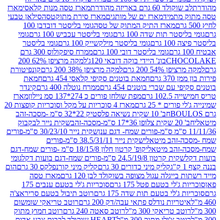
ד 60 גרם באריזה מהודרת
מארז טסה מנות קלאסי
מארז
מתמיד
מארז ים של מותגים
מארז סירת מתוקטסה
סילאן טבעי
מארז התיק המתוק של טסה
גומי בליסטר דובדבן 100
טר תות שדה 100 גרם
גומי בליסטר עכביש 100 גרם
גומי
 גרם
גומי בליסטר מילקשייק 100 גרם
גומי בליסטר
גומי בליסטר דובי 100 גרם
ממרח סיפקולוס 300 גרם
CHO
בונ' היידי בוקה דובאי 120ג'
למקה מרציפן 62% 200
54% 200 גרם
למקה מרציפן 38% 200 גרם
קונפיטורת
3 גרם
חמאת בוטנים סקיפי קלאסי 454 גרם
חמאת
עם שברי בוטנים 454 גרם
ממרח נוטלה 400 גרם
קינדר
10 גרם
מפת שולחן פורים כ 274*137 סמ ניילון
מארז
רים * 25 גרם
מארז 4 סוכריות על מקל וסוכריות קופצות 20
חב' 10 שקית נשיאה פלסטיק 22*32 ס"מ -מסכה-זהב
כה-זהב
שקית נייר לבקבוק
שקית נייר 30/23/10 ס"מ-פורים
-זהב מיטאלי
שקית נייר 38.5/31/11 ס"מ-פורים
זהב מיטאלי
קופ' קרטון חלון 18/15/8 ס"מ -פורים שמח-דגם
קית קרטון 24.5/19/8 ס"מ-פורים שמח-דגם בועות דקל
גומי
קליק מיני כדורים 30 גרם
קליק מיני קורנפלקס 30 גרם
הום
ייגלה עגול מצופה בשוקולד לבן 120 גרם
מארז טסה
'לי בטעם פטל 175 גרם
סוכריות ג'לי בטעם ענבים 175
ג'לי בטעם תות שדה 175 גרם
רוטב תיבול בטעם סריראצ'ה
ריות נודלס פתאי עבה/דק 200 גרם
רוטב טריאקי שומשום
ב טריאקי 300 מ"ל
רוטב סאטה 240 גרם
רוטב חמוץ מתוק
ב צ'ילי מתוק 300 מ"ל
HEART שוקולד לבבות צבע אדום