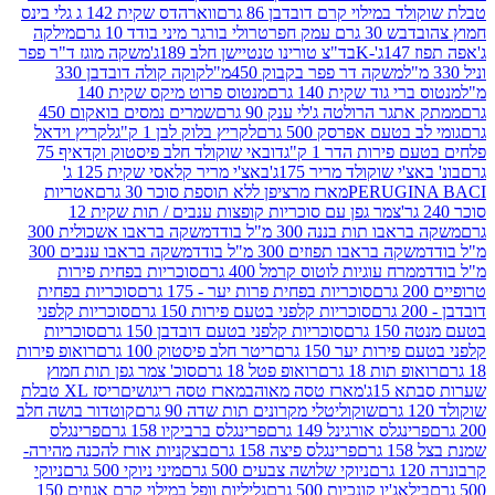
במילוי קרם דובדבן 86 גרם
ווארהדס שקית 142 ג גלי בינס
בש 30 גרם עמק חפר
טרולי בורגר מיני בודד 10 גרם
מילקה
K
בד"צ טורינו טנטיישן חלב 189ג'
משקה מוגז ד"ר פפר
משקה דר פפר בקבוק 450מ"ל
קוקה קולה דובדבן 330
 גוד שקית 140 גרם
מנטוס פרוט מיקס שקית 140
ר הרולטה ג'לי ענק 90 גרם
שמרים נמסים בואקום 450
בטעם אפרסק 500 גרם
לקריץ בלוק לבן 1 ק"ג
לקריץ וידאל
ירות הדר 1 ק"ג
דובאי שוקולד חלב פיסטוק וקדאיף 75
י שוקולד מריר 175ג'
באצ'י מריר קלאסי שקית 125 ג'
PERUGI
מארז מרציפן ללא תוספת סוכר 30 גרם
אטריות
צמר גפן עם סוכריות קופצות ענבים / תות שקית 12
 תות בננה 300 מ"ל בודד
משקה בראבו אשכולית 300
ה בראבו תפוזים 300 מ"ל בודד
משקה בראבו ענבים 300
רח עוגיות לוטוס קרמל 400 גרם
סוכריות בפחית פירות
סוכריות בפחית פרות יער - 175 גרם
סוכריות בפחית
סוכריות קלפני בטעם פירות 150 גרם
סוכריות קלפני
גרם
סוכריות קלפני בטעם דובדבן 150 גרם
סוכריות
רות יער 150 גרם
ריטר חלב פיסטוק 100 גרם
רואופ פירות
תות 18 גרם
רואופ פטל 18 גרם
סוכ' צמר גפן תות חמוץ
1ג'
מארז טסה מאוהב
מארז טסה ריגושים
ריסז XL טבלת
שוקוליטלי מקרונים תות שדה 90 גרם
קוטדור בושה חלב
גלס אורגינל 149 גרם
פרינגלס ברביקיו 158 גרם
פרינגלס
פרינגלס פיצה 158 גרם
בצקניות אורז להכנה מהירה-
ניוקי שלושה צבעים 500 גרם
מיני ניוקי 500 גרם
ניוקי
ג'יו קונכיות 500 גרם
גליליות וופל במילוי קרם אגוזים 150