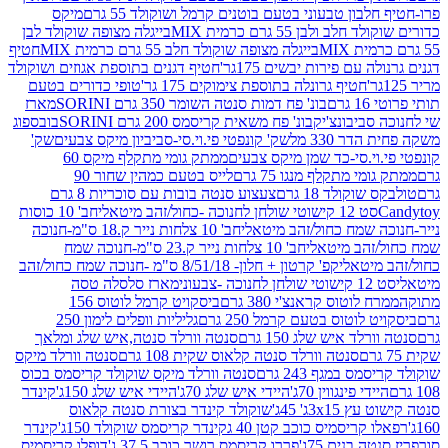
בון טבעוני בטעם בוטנים קרמל ושוקולד 55 גרם
מיקס
 ולבן 55 גרם כרמית MIX
בייגלה מצופה שוקולד לבן
בייגלה מצופה שוקולד חלב 55 גרם כרמית MIX
חטיף
עם פירות יבשים 175גר'
חטיף דגנים בתוספת אגוזים ושוקולד
חטיף גרונלה בתוספת צימוקים 175 גר'
טופי כדורים בטעם
ם
בונ' פח דמות סנטה השומר 350 גרם SORINI
מארז
ביבונצ'יק
בונ' פח משאית קריסמס 200 גרם SORINI
בובספוג
 330 מל
שק' קונפטי פי.וי.סי-סביביון מיקס צבעים
שק'
וי.סי-כד שמן מיקס צבעים
ממתק גומי מתקלף מיקס 60
י מתקלף מנגו 75 גרם
לייס בטעם כמהין שחור 90
קולד 18 גרם
צעצוע סנטה בובות עם סוכריות 8 גרם
1 קישוטי שולחן לחנוכה -כחול/זהב מיטאלי
חב' 10 כוסות
 שמח כחול/זהב מיטאלי
חב' 10 צלחות נייר ק.18 ס"מ-חנוכה
הב מיטאלי
חב' 10 צלחות נייר ק.23 ס"מ-חנוכה שמח
יטאלי
קפ' קרטון + חלון- 8/51/18 ס"מ -חנוכה שמח כחול/זהב
עוני
מארז סלסלה טסה
לוטוס קראנצ'י 380 גרם
ביסקויט קרמל לוטוס 156
לוטוס בטעם קרמל 250 גרם
גליליות וופלים לימון 250
ד איש שלג 150 גרם
סנטה וורלד סנטה,איש שלג ומלאך
סנטה וורלד סנטה קלאוס שקית 108 גרם
סנטה וורלד מיקס
 במגף 243 גרם
סנטה וורלד מיקס שוקולד קריסמס בכוס
י פינגווין 70ג'
היידי איש שלג 70ג'
היידי איש שלג 150ג'
קינדר
3xג' 45ג'
שוקולד קינדר בצורת סנטה קלאוס
קריסמיס כוכב קטן 40 ג
קינדר קריסמס שוקולד 150ג'
קינדר
בנים 75ג'
פררו קריסמס רושר כוכב 37.5 ג'
דופלו קריסמיס