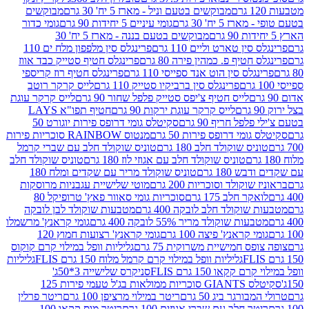
מבוקשים בטעם וניל - מארז 5 יח' 30 גרם
מבוקשים
5 יח' 30 גרם
גומי עיניים 5 יחידות 90 גרם
גומי כדור
מבוקשים בטעם בננה - מארז 5 יח' 30
ין טארט וליים 110 גרם
פרינגלס סין מלפפון מלח ים 110
חטיף פ. כמהין פירה 80 גרם
פרינגלס חטיף סטייק כבד אווז
לס סין הוט אנד ספייסי 110 גרם
פרינגלס חטיף רוז קריספי
פרינגלס סין ברביקיו סטייק 110 גרם
לייס קרקר רוטב
לייס חטיף צ'יפס סטייק פלפל שחור 90 גרם
לייס קרקר עוגת
לייס קרקר עוגת ירקות 90 גרם
חטיף תפו"א LAYS
פל חריף 90 גרם
סקיטלס גומי דרופס פירות יוגורט 50
ומי דרופס פירות 50 גרם
מנטוס RAINBOW סוכריות פירות
יס שוקולד חלב 180 גרם
טוניס שוקולד חלב עם שברי קרמל
טוניס שוקולד חלב עם אגוזי לוז 180 גרם
טוניס שוקולד חלב
 180 גרם
טוניס שוקולד מריר עם שקדים ומלח 180
וקולד וסוכריות 200 גרם
מוטי שלישיית עגבניות מרוסקות
ר חלב 175 גרם
סוכריות גומי סאוור פאץ' טרופיקל 80
וקולד חלב לובקה 400 גרם
מטבעות שוקולד לבן לובקה
ות שוקולד מריר 55% לובקה 400 גרם
גומי קראנץ' מרשמלו
י קראנץ' פיצה 100 גרם
גומי קראנץ' רצועות חמוץ 120
ס חמישיית משרוקית 75 גרם
גליליות וופל במילוי קרם קוקוס
גליליות וופל במילוי קרם קרמל מלוח 150 גרם FLIS
גליליות
קקאו 150 גרם FLIS
סניקרס שלישייה 3*50ג'
סקיטלס GIANTS סוכריות ממולאות בג'ל טעמי פירות 125
ורגר ביג 50 גרם
ריטר במילוי מרציפן 100 גרם
ריטר פרלין
ר חלב עם שברי אגוזים 100 גרם
ריטר מוס קקאו 100