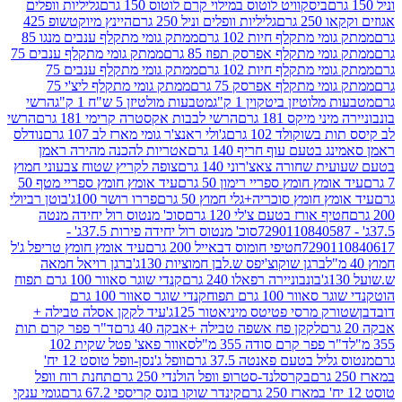
ביסקוויט לוטוס במילוי קרם לוטוס 150 גרם
גליליות וופלים
 גרם
גליליות וופלים וניל 250 גרם
היינץ מיוקטשופ 425
י מתקלף חיות 102 גרם
ממתק גומי מתקלף ענבים מנגו 85
י מתקלף אפרסק תפוז 85 גרם
ממתק גומי מתקלף ענבים 75
י מתקלף חיות 102 גרם
ממתק גומי מתקלף ענבים 75
י מתקלף אפרסק 75 גרם
ממתק גומי מתקלף ליצ'י 75
לוטיזן ביטקוין 1 ק"ג
מטבעות מולטיזן 5 ש"ח 1 ק"ג
הרשי
 מיקס 181 גרם
הרשי לבבות אקסטרה קרימי 181 גרם
הרשי
שוקולד 102 גרם
ג'ולי ראנצ'ר גומי מארז לב 107 גרם
נודלס
בטעם עוף חריף 140 גרם
אטריות להכנה מהירה ראמן
שחורה צאצ'רוני 140 גרם
צופה לקריץ שטוח צבעוני חמוץ
מץ חומץ ספריי רימון 50 גרם
עיד אומץ חומץ ספריי מטף 50
 חומץ סוכריה+גלי חמוץ 50 גרם
פררו רושר 100ג'
בוטן רביולי
ף אורז בטעם צ'לי 120 גרם
סוכ' מנטוס רול יחידה מנטה
סוכ' מנטוס רול יחידה פירות 37.5ג' -
72901
חטיפי חומוס דבאייל 200 גרם
עיד אומץ חומץ טריפל ג'ל
ברגן שוקוצ'יפס ש.לבן חמוציות 130ג'
ברגן רויאל חמאה
בונבוניירה רפאלו 240 גרם
קנדי שוגר סאוור 100 גרם תפוח
וור 100 גרם תפוח
קנדי שוגר סאוור 100 גרם
 מרסי פטיטס מיניאטור 125ג'
עיד לקקן אסלה טבילה +
לקקן פח אשפה טבילה +אבקה 40 גרם
ד"ר פפר קרם תות
 פפר קרם סודה 355 מ"ל
סאוור פאצ' פטל שקית 102
יל בטעם פאנטה 37.5 גרם
וופל ג'נסן-וופל טוסט 12 יח'
בקרסלנד-סטרופ וופל הולנדי 250 גרם
תחנת רוח וופל
קינדר שוקו בונס קריספי 67.2 גרם
גומי ענקי