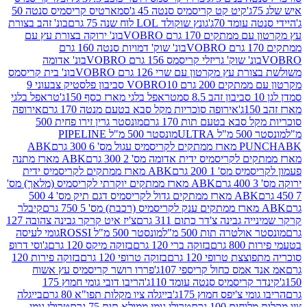
קיט קט קריסמיס סנטה 45 ג'
סמארטיס קריסמיס סנטה 50
עומד 70ג'
גונץ שוקולד LOL לוח שנה 75 גרם
בונ' זהב בצורת
תקים 170 גרם VOBRO
בונ' ירוקה בצורת עץ עם
בונ' שוק' דמויות סנטה 160 גרם
נ' שוק' גריזלי קריסמס 156 גרם VOBRO
בונ' אדומה
עץ מקרטון עם שרי 126 גרם VOBRO
בונ' בית קריסמס
 200 גרם VOBRO
10 סביבון פלסטיק צבעוני 9
טראפל בלגי מארז כסף 150ג'
טראפל בלגי
אירופה סוכריות מקל סבא בטעם מנטה 170 גרם
אירופה
סבא בטעם תות 170 גרם
מונסטר גרין זירו פחית 500
ULT
מונסטר 500 מ"ל PIPELINE
ABK
PU
לקריסמיס ידית אדומה מס' 2 300 גרם
ABK מארז מתנה
מס' 1 200 גרם
ABK מארז ממתקים לקריסמיס ידית
ABK מארז ממתקים יוקרתי לקריסמיס (מלאך) מס'
ABK מארז ממתקים גדול לקריסמיס דגם תיק מס' 4 500
קיבלר
גבינה צ'דר כתום 311 גרם
צ'יז איט קרקר גבינה צהובה 127
ולטרה תות 500 מ"ל
מונסטר 500 מ"ל ROSSI
גומי לעיסה
 גרם
בזוקה ברי 120 גרם
בזוקה מיקס 120 גרם
ג'וסי דרופ
ת טרופי 120 גרם
בזוקה טרופי 120 גרם
בזוקה פירות 120
מס כחול קריספי 107ג'
פררו רושר קריסמיס עץ אשוח
קריסמיס סנטה עומד 110ג'
הריבו דובי גומי חמוץ 175
י צ'יפס חמוץ 175ג'
בייגלה ציו מקלות תפו"א 80 גרם
בייגלה
ים 100 גרם
טרולי גומי ממולא תות 75 גרם
טרולי גומי