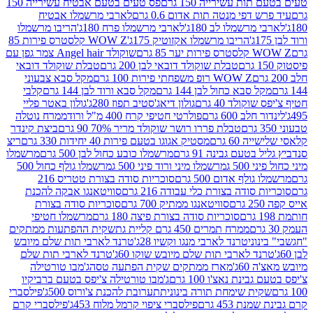
ת עשירייה 150 גרם
פס טעים בטעם אבטיח עשירייה 150
דפי מנטה תות אדום 0.6 גרם
לארבי מרשמלו אבטיח
מרשמלו לב 180ג'
לארבי מרשמלו פרח 180ג'
הריבו מרשמלו
הריבו מרשמלו אקזוטיק 175ג'
WOW Z קלסטרס פירות 85
 85 גרם
שוקולד Angel hair צמר גפן עם
טבלת שוקולד דובאי לבן 200 גרם
טבלת שוקולד דובאי
WOW Z רופ משפחתי פירות 100 גרם
מקל סבא צבעוני
 סבא כחול לבן 144 גרם
מקל סבא ורוד לבן 144 גרם
קלבי
ולד 40 גרם
גולון דיאג'סטיב תפוז 280ג'
גולון באטר פליי
ב 600 גרם
פולרטי חטיפי קרח 400 מ"ל ורוד
ממרח נוטלה
טבלת פררו רושר שוקולד מריר 70% 90 גרם
ביצת קינדר
60 גרם
מסטיק אגוגו בטעם פירות 40 יחידות 330 גרם
ריצ
טעם גבינה 91 גרם
מרשמלו כובע כחול לבן 500 גרם
מרשמלו
50 ג
מרשמלו מיני ורוד פיני 500 ג
מרשמלו גולף כחול 500
לף אדום 500 גרם
סוכריות סודה בצורת טטריס 216
סודה בצורת כלי עבודה 216 גרם
סוויטאנגו אבקה להכנת
סוויטאנגו ממתיק 700 גרם
סוכריות סודה בצורת
סוכריות סודה בצורת פיצה 180 גרם
מרשמלו חטיפי
ממרח תמרים 450 גרם קליית גת
שקית ההפתעות ממתקים
וני
טרנד לארבי מנגו וקשיו 28ג'
טרנד לארבי תות שלם מיובש
ד לארבי תות שלם מיובש שוקו 60ג'
טרנד לארבי תות שלם
6ג'
מארז ממתקים שקית הפתעה טסה
ג'מבו טורטילה
נת נאצ'ו 100 גרם
ג'מבו טורטילה צ'יפס בטעם ברביקיו
ית שימחת תורה בינונית
תערובת להכנת צ'ורוס 500ג'
פילסברי
 453 גרם
פילסברי ציפוי קרמל מלוח 453ג'
פילסברי קרם