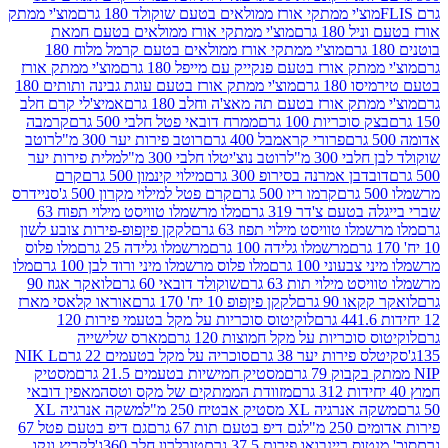
וצ'י ממתקי אורז ממולאים בטעם שוקולד 180 גרם
מוצ'י ממתק
180 גרם
מוצ'י ממתקי אורז ממולאים בטעם חמאת
מוצ'י ממתקי אורז ממולאים בטעם קרמל מלוח 180
תק אורז בטעם פנקייק עם מייפל 180 גרם
מוצ'י ממתק אורז
18 גרם
מוצ'י ממתק אורז בטעם עוגת גבינה ותותים 180
תק אורז בטעם תה מאצ'ה וחלב 180 גרם
אמיצ'לי קרם חלב
סוכריות 100 גרם
ממרח דובאי פטל חלבי 500 גרם
קרמבה
פרורי קראמבל 400 גרם
רוטב פירות יער 300 מ"ל
רוטב
 300 מ"ל
רוטב נוצ'יטלו חלבי 300 מ"ל
מלית פירות יער
דבן אמרנה בסירופ 300 גרם
מילוי קינמון 500 גרם
קרם
קרמו ריו 500 גרם
קרם פטל למילוי מקרון 500 ג'
סניידרס
טעם צ'דר 319 גרם
מלו מרשמלו טוויסט מילוי תפוח 63
לו טוויסט מילוי תפוז 63 גרם
לקקן פיןפופ-פירות צובע לשון
מרשמלו גלידה 100 גרם
מרשמלו גלידה 25 גרם
מלו פלוס
עוני 100 גרם
מלו פלוס מרשמלו מיני ורוד לבן 100 גרם
מלו
 מילוי תות 63 גרם
שוקולד דובאי 60 גרם
לואקר אגוז 90
ו 90 גרם
לקקן פיןפופ 10 יח' 170 גרם
אוראו קלאסי מארז
לוקיטוס סוכריות על מקל בטעמי פירות 120
סוכריות על מקל חמוצות 120 גרם
מארס שלישייה
פירות יער 38 גרם
סוכריה על מקל בטעמים 22 גרם
NIK L
מסטיק חמישיות בטעמים 21.5 גרם
מסטיק
מזוודת הממתקים של מקס וטסה
מאפין דובאי
יה XL מסטיק אבטיח 250 מ"ל
משקה אנרגיה XL
2 מ"ל
גם דיפ בטעם תות 67 גרם
גם דיפ בטעם פטל 67
ס ריינבואו פירות 37.5 גרם
טובלרון חלב 360ג'
לקריץ ונקו