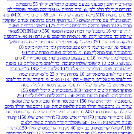
בון טבעוני בטעם בוטנים קרמל ושוקולד 55 גרם
מיקס
 ולבן 55 גרם כרמית MIX
בייגלה מצופה שוקולד לבן
בייגלה מצופה שוקולד חלב 55 גרם כרמית MIX
חטיף
עם פירות יבשים 175גר'
חטיף דגנים בתוספת אגוזים ושוקולד
חטיף גרונלה בתוספת צימוקים 175 גר'
טופי כדורים בטעם
ם
בונ' פח דמות סנטה השומר 350 גרם SORINI
מארז
ביבונצ'יק
בונ' פח משאית קריסמס 200 גרם SORINI
בובספוג
 330 מל
שק' קונפטי פי.וי.סי-סביביון מיקס צבעים
שק'
וי.סי-כד שמן מיקס צבעים
ממתק גומי מתקלף מיקס 60
י מתקלף מנגו 75 גרם
לייס בטעם כמהין שחור 90
קולד 18 גרם
צעצוע סנטה בובות עם סוכריות 8 גרם
1 קישוטי שולחן לחנוכה -כחול/זהב מיטאלי
חב' 10 כוסות
 שמח כחול/זהב מיטאלי
חב' 10 צלחות נייר ק.18 ס"מ-חנוכה
הב מיטאלי
חב' 10 צלחות נייר ק.23 ס"מ-חנוכה שמח
יטאלי
קפ' קרטון + חלון- 8/51/18 ס"מ -חנוכה שמח כחול/זהב
עוני
מארז סלסלה טסה
לוטוס קראנצ'י 380 גרם
ביסקויט קרמל לוטוס 156
לוטוס בטעם קרמל 250 גרם
גליליות וופלים לימון 250
ד איש שלג 150 גרם
סנטה וורלד סנטה,איש שלג ומלאך
סנטה וורלד סנטה קלאוס שקית 108 גרם
סנטה וורלד מיקס
 במגף 243 גרם
סנטה וורלד מיקס שוקולד קריסמס בכוס
י פינגווין 70ג'
היידי איש שלג 70ג'
היידי איש שלג 150ג'
קינדר
3xג' 45ג'
שוקולד קינדר בצורת סנטה קלאוס
קריסמיס כוכב קטן 40 ג
קינדר קריסמס שוקולד 150ג'
קינדר
בנים 75ג'
פררו קריסמס רושר כוכב 37.5 ג'
דופלו קריסמיס