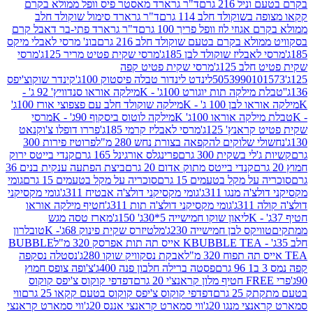
 216 גרם
ד"ר גרארד מאסטר פיס וופל ממולא בקרם
שוקולד חלב 114 גרם
ד"ר גרארד סימול שוקולד חלב
וזי לוז וופל פריך 100 גרם
ד"ר גרארד פתי-בר דאבל קרם
לא בקרם בטעם שוקולד חלב 216 גרם
בונ' מרסי לאבלי מיקס
בליז שוקולד לבן 185ג'
מרסי שקית פטיט מריר 125ג'
מרסי
ב 125ג'
מרסי שקית פטיט קפה
505399010
לינדט לינדור טבלה פיסטוק 100ג'
קינדר שוקוצ'יפס
ילקה תות יוגורט 100ג' - K
מילקה אוראו סנדוויץ' 92 ג' -
בן 100 ג' - K
מילקה שוקולד חלב עם פצפוצי אורז 100ג'
ה אוראו 100ג' K
מילקה לוטוס ביסקוף 90ג' - K
מרסי
אנץ' 125ג'
מרסי לאבליז קרמי 185ג'
פררו דופלו צ'וקנאט
 שלוקים להקפאה בצורת נחש 280 מ"ל
פרוטיז פירות 300
י בשקית 300 גרם
פרינגלס אורגינל 165 גרם
קנדי בייטס ירוק
קנדי בייטס מתוק אדום 20 גרם
ביצת הפתעה ענקית בנים 36
ל מקל בטעמים 15 גרם
סוכריה על מקל בטעמים 15 גרם
גומי
 מנגו 311ג'
גומי מקסיקני דולצ'ה אבטיח 311ג'
גומי מקסיקני
ג'
גומי מקסיקני דולצ'ה תות 311ג'
חטיף מילקה אוראו
ליאון שוקו חמישייה 5*30ג' 150ג'
מארז טסה מגש
יקס לבן חמישייה 230ג'
מלטיזרס שקית פינוק 68ג'- K
טובלרון
BUBBLE TEA אייס תה תות אפרסק 320 מ"ל
BUBBLE
אבקת נסקוויק שוקו 280ג'
נסטלה נסקפה
פסטה ברילה חלבון פנה 400ג'
צ'ופה צופס חמוץ
דפדפי קוקוס צ'יפס קוקוס
2 גרם
דפדפי קוקוס צ'יפס קוקוס בטעם קקאו 25 גרם
ווי
 מנגו 20ג'
ווי סמארט קראנצי אננס 20ג'
ווי סמארט קראנצי