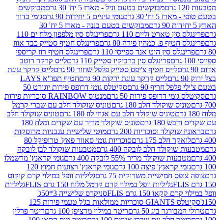
מבוקשים בטעם וניל - מארז 5 יח' 30 גרם
מבוקשים
5 יח' 30 גרם
גומי עיניים 5 יחידות 90 גרם
גומי כדור
מבוקשים בטעם בננה - מארז 5 יח' 30
ין טארט וליים 110 גרם
פרינגלס סין מלפפון מלח ים 110
חטיף פ. כמהין פירה 80 גרם
פרינגלס חטיף סטייק כבד אווז
לס סין הוט אנד ספייסי 110 גרם
פרינגלס חטיף רוז קריספי
פרינגלס סין ברביקיו סטייק 110 גרם
לייס קרקר רוטב
לייס חטיף צ'יפס סטייק פלפל שחור 90 גרם
לייס קרקר עוגת
לייס קרקר עוגת ירקות 90 גרם
חטיף תפו"א LAYS
פל חריף 90 גרם
סקיטלס גומי דרופס פירות יוגורט 50
ומי דרופס פירות 50 גרם
מנטוס RAINBOW סוכריות פירות
יס שוקולד חלב 180 גרם
טוניס שוקולד חלב עם שברי קרמל
טוניס שוקולד חלב עם אגוזי לוז 180 גרם
טוניס שוקולד חלב
 180 גרם
טוניס שוקולד מריר עם שקדים ומלח 180
וקולד וסוכריות 200 גרם
מוטי שלישיית עגבניות מרוסקות
ר חלב 175 גרם
סוכריות גומי סאוור פאץ' טרופיקל 80
וקולד חלב לובקה 400 גרם
מטבעות שוקולד לבן לובקה
ות שוקולד מריר 55% לובקה 400 גרם
גומי קראנץ' מרשמלו
י קראנץ' פיצה 100 גרם
גומי קראנץ' רצועות חמוץ 120
ס חמישיית משרוקית 75 גרם
גליליות וופל במילוי קרם קוקוס
גליליות וופל במילוי קרם קרמל מלוח 150 גרם FLIS
גליליות
קקאו 150 גרם FLIS
סניקרס שלישייה 3*50ג'
סקיטלס GIANTS סוכריות ממולאות בג'ל טעמי פירות 125
ורגר ביג 50 גרם
ריטר במילוי מרציפן 100 גרם
ריטר פרלין
ר חלב עם שברי אגוזים 100 גרם
ריטר מוס קקאו 100