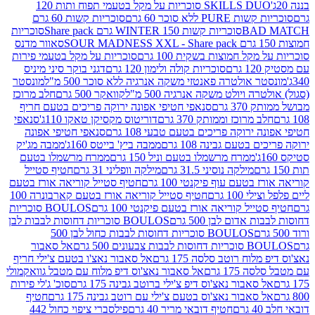
SKILLS DUO סוכריות על מקל בטעמי תפוח ותות 120
P ללא סוכר 60 גרם
סוכריות קשות 60 גרם
BAD
סוכריות קשות WINTER 150 גרם Share pack
סוכריות
סאוור מדנס
קל חמוצות בשקית 100 גרם
סוכריות על מקל בטעמי פירות
סוכריות קולה ולימון 120 גרם
דגני בוקר סיני מיניס
 אולטרה פאנטזי משקה אנרגיה ללא סוכר 500 מ"ל
מונסטר
ה ויולט משקה אנרגיה 500 מ"ל
קוואקר 500 גרם
חלב מרוכז
3 גרם
סנאפי חטיפי אפונה ירוקה פריכים בטעם חריף
 מרוכז וממותק 370 גרם
דוריטוס מקסיקן טאקו 110ג'
סנאפי
ירוקה פריכים בטעם טבעי 108 גרם
סנאפי חטיפי אפונה
בטעם גבינה 108 גרם
ממבה ביץ' בייטס 160ג'
ממבה מג'יק
ממרח מרשמלו בטעם וניל 150 גרם
ממרח מרשמלו בטעם
מילקה נוסיני 31.5 גרם
מילקה וופליני 31 גרם
חטיף סטייל
בטעם עוף פיקנטי 100 גרם
חטיף סטייל קוריאה אורז בטעם
100 גרם
חטיף סטייל קוריאה אורז בטעם קארבונרה 100
יל קוריאה אורז בטעם פיקנטי 100 גרם
BOULOS סוכריות
אדום לבן 500 גרם
BOULOS סוכריות דחוסות לבבות לבן
BOULOS סוכריות דחוסות לבבות כחול לבן 500
 צבעונים 500 גרם
אל סאבור
וח רוטב סלסה 175 גרם
אל סאבור נאצ'ו בטעם צ'ילי חריף
175 גרם
אל סאבור נאצ'וס דיפ מלוח עם מטבל גוואקמולי
סאבור נאצ'וס דיפ צ'ילי ברוטב גבינה 175 גרם
סוכ' ג'לי פירות
סאבור נאצ'וס בטעם צ'ילי עם רוטב גבינה 175 גרם
חטיף
חטיף דובאי מריר 40 גרם
פילסברי ציפוי כחול 442