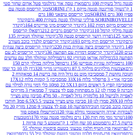
ת 100 גרם
מארז טסה אור גדול
גומי פטל אדום שחור סטי
רינטה סנטה מיקס 1 ק"ג SORINI
בונ' קריסמס סנטה עם
בונ' קריסמס טיפאני 180 גרם
גרם
SORINI
קינדר
דמות 102 ג'
קינדר קריסמיס מיני פריינדס 164ג'
קינדר
מל 110ג'
קינדר קריסמס גרביים 212ג'
רפאלו קריסמס
פררו רושר קריסמיס סנטה 70ג'
קינדר שוקולד חנוכייה 135
יסמס תיק מיקס 193ג'
קינדר קריסמיס קלנדר כוכב מעורב
 קריסמיס ביצה ענקית בנות 220ג'
קינדר קריסמיס ביצה ענקית
ינדר קריסמס דמויות עם הפתעה 36ג'
קינדר קריסמיס לב עם
מילקה אוראו סנדוויץ 92 גרם
מילקה שוקולד חלב עם עדשים
קה עוגיות סנסיישן 156 גרם
וופל מילקה במילוי קרם 150
לקיניס מילקה 87.5 גרם
טורינו מריר 320ג'
דן לגן 10 כד שמן
 סמ
סביבון מוט נס גדול היה פה ברשת 14 סמ
אקדח 2
33 סמ
סביבון 5 קומות בלוח 17X12
ופ 22.5X13 סמ
10 כלי דמוי נורה למילוי עם
דן לגן 12 מ.מפתחות פנס לד צבעוני 7 סמ
מארז 3 מזרקים
10 מל'
מזרק גדול לאפייה - 50 מל'
4 סביבון טוש מצייר
דן לגן 10 סביבון טוש מצייר צבעוני 6.5X5.5 סמ
3 חותכן
סביבון חנוכיה
הפתעה 10 פנס לד צבעוני 9 סמ
12 מזרק 20 מל'
ירה וקישוט
גומי נודלס ענקי 120ג'
מרשמלו פאסט פוד
 מח תות 120 גרם נוזל
גומי סנטה ענקי 170ג'
מטבעות
מטבע 10 שח חלבי 1 ק"ג
מטבע 5 שח פרווה 1
פרוטאין פרו-חטיף חלבון טבעוני בטעם פיסטוק שוקולד 55
פרו-חטיף חלבון טבעוני בטעם שוקולד וניל 55 גרם
פרוטאין