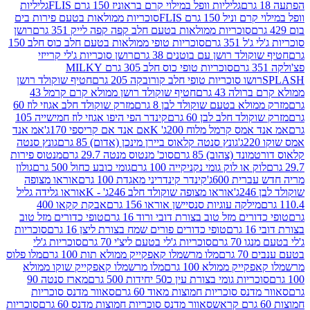
גליליות וופל במילוי קרם בראוניז 150 גרם FLIS
גליליות
יל 150 גרם FLIS
סוכריות ממולאות בטעם פירות בים
סוכריות ממולאות בטעם חלב קפה קפה לייק 351 גרם
רושן
351 גרם
סוכריות טופי ממולאות בטעם חלב כוס חלב 150
ולד רושן עם בוטנים 38 גרם
רושן סוכריות ג'לי קרייזי
סוכריות טופי כוס חלב 305 גרם MILKY
ושו סוכריות טופי חלב קורובקה 205 גרם
חטיף שוקולד רושן
לה 43 גרם
חטיף שוקולד רושן ממולא קרם קרמל 43
ולא בטעם שוקולד לבן 8 גרם
מזרק שוקולד חלב אגוזי לוז 60
לד חלב לבן 60 גרם
קינדר הפי היפו אגוזי לוז חמישייה 105
מס קרמל מלוח 200ג' K
אם אנד אם קריספי 170ג'
אמ אנד
גונץ סנטה קלאוס ביירן מינכן (אדום) 85 גרם
גונץ סנטה
ד (צהוב) 85 גרם
סוכ' מנטוס מנטה 29.7 גרם
מנטוס פירות
ק או לוק גומי נקניקייה 100 גרם
גומי כובע כחול 500 גרם
גולון
ית 600ג'
קינדר קינדריני מאגדת 100 גרם
אוראו מצופה
'
אוראו מצופה שוקולד חלב 246ג' - K
אוראו גלידה גליל
ילקה עוגיות סנסיישן אוראו 156 גרם
אבקת קקאו 400
רים מזל טוב בצורת דובי ורוד 16 גרם
טופי כדורים מזל טוב
ם
טופי כדורים פורים שמח בצורת ליצן 16 גרם
סוכריות
70 גרם
סוכריות ג'לי בטעם ליצ'י 70 גרם
סוכריות ג'לי
גרם
מלו מרשמלו קאפקייק ממולא תות 100 גרם
מלו פלוס
יק ממולא 100 גרם
מלו מרשמלו קאפקייק שוקו ממולא
יות גומי בצורת עין כ50 יחידות 500 גרם
מארז סנטה 90
נס סוכריות חמוצות מאוד 60 גרם
סאוור מדנס סוכריות
סאוור מדנס סוכריות חמוצות מדנס 60 גרם
סוכריות