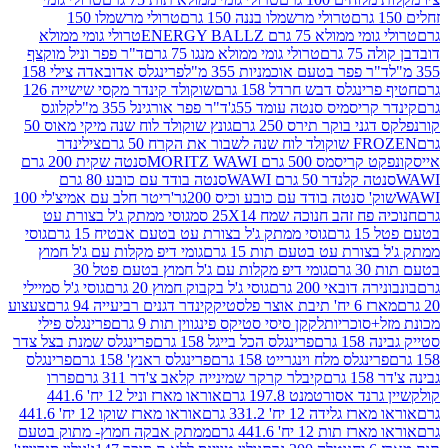
טרולי מרשמלו בננה 150 גרם
טרולי מרשמלו 150
לא 75 גרם ENERGY BALLZ
טרולי גומי ממולא
גרם
טרולי גומי ממולא מנגו 75 גרם
ד"ר פפר וניל מוקצף
 פפר בטעם אוכמניות 355 מ"ל
פרינגלס אדובאדה צילי 158
נגלס דבש חרדל 158 גרם
שוקולד קינדר מקסי שישייה 126
ריסמיס סנטה עומד 55ג'
ד"ר פפר אורגינל 355 מ"ל
קלוגס
 בוקר תירס 250 גרם
גונץ שוקולד לוח שנה מיקי מאוס 50
 את הקרח 50 גרם
צילינדר
50 גרם MORITZ WAWI
סנטה שקית 200 גרם
לנדר 50 גרם WAWI
סנטה בודד עם כובע 80 גרם
 סנטה בודד עם כובע וכיס 200גר'
ריטר חלב עם אמיצ'לי 100
 זהב חנוכה שמח 25X14 סמ
גוסי ממתק ג'ל בצורת עט
ם
גוסי ממתק ג'ל בצורת עט בטעם אבטיח 15 גרם
גוסי
ורת עט בטעם תות 15 גרם
גומי דיפ מקלות עם ג'ל חמוץ
ם
גומי דיפ מקלות עם ג'ל חמוץ בטעם פטל 30
דובאי 200 גרם
גוסי ג'ל בקבוק חמוץ 20 גרם
גוסי ג'ל סמיילי
וצר פלסטיק
קינדר דגנים רביעייה 94 גרם
צעצוע
סוכריות
לקקן סיסי סטיקס פינגווין תות 9 גרם
פרינגלס פילי
רם
פרינגלס הכל בייגל 158 גרם
פרינגלס שמנת בצל צדר
נגלס מלח וינגרייט 158 גרם
פרינגלס ראנץ' 158 גרם
פרינגלס
קיבלר קרקר שמינייה קלאב צ'דר 311 גרם
פררו
אסורטמנט 197.8 גרם
אוראו מארז וניל 12 יח' 441.6
ידה 12 יח' 331.2 גרם
אוראו מארז שוקו 12 יח' 441.6
ת 12 יח' 441.6 גרם
ממתק אבקה חמוץ- מתוק בטעם