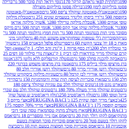
לפאי גראהם קרקר 170ג'
גומי וידאל תות סוכר 500 גר'
ברילה
לימון 190ג'
ברילה פסטו בזיליקום מוצרלה
ג'לו-פאנטונה שוקולד צ'יפס 500 גרם
סאנטאנג'לו-פאנטונה
דיי ביסתן קלינדר בטעמים שונים 251 גרם
טבלת מילקה
K
טבלת מילקה טריולד 280ג' K
שוק' מילקה אוראו
לת מילקה שוקו אנד קקס 300ג' K
גומי תנתה 500 גרם מיקס
 תות בננה
גומי תנתה 500 גר' תות חמוץ גדול
גומי תנתה 500 גר'
יות ג'לי עטופות שמחות
ראש משוגע תות 40 גרם
לקקני מיני
פרינגלס פלפל הבאנרס 158 גרם
שוק'
 200ג'
דג כסף פרווה 1 ק"ג
דג זהב חלבי- 1 ק"ג
cremo וופל
 מריר בודד
אורז לבן דביק 1 ק"ג
אצות נורי סילוור 10 דפים 25
נת סחלב 500 גרם
נסטלה קורנפלקס ללא גלוטן 375ג'
אנטון
וי בייליס 175 גרם
אנטון ברג מרציפן משמש בברנדי 220
שן אורירי מריר 80 גרם
שוקולד רושן אורירי חלב 80
ושן אורירי לבן קרמל 80 גרם
עוגיות מילקה ביסקוויט שוקולד
מארז סוכריות לעיסה תות שדה ודומדמניות 150 גרם
היידי
1ג'
טוניס שוקולד חלב עם עוגיות שוקולד צ'יפס 180
לד מריר מעולה 70% 180 גרם
טוניס שוקולד חלב עם שברי
גולון דיאג'סטיב 250ג'
גולון דיאג'סטיב ש.שועל שוק'
 קפה שקית 125 ג' PERUGINA BACI
באצ'י מיקס 3
PERUGINA
באצ'י מריר 70% קופסה 175
מארז משולב מתוק טסה
מארז טסה שובי דובי
קן רולר תות 20 גרם
יאמס אבן נייר ומספריים 18 גרם
יאמס
עם פטל 20 גרם
יאמס סוכריות סוכר חמוצות בטעם
יאמס סוכריות סוכר חמוצות בטעם תות 10 גרם
ביצת