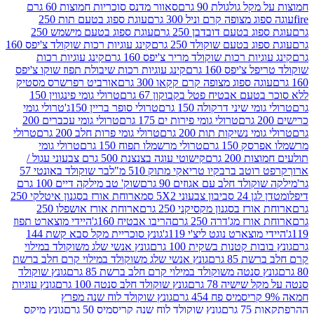
 גולגולת 90 גרם
סאוור מדנס סוכריות חמוצות 60 גרם
 מצופה קרם וניל 300 גרם
עוגת ספוג בטעם תות 250
 בטעם דובדבן 250 גרם
עוגת ספוג בטעם מישמש 250
ג בטעם שוקולד 250 גרם
קינג עוגיות רכות שוקולד צ'יפס 160
יות רכות שוקולד מריר צ'יפס 160 גרם
קינג עוגיות רכות
'יפס 160 גרם
קינג עוגיות רכות שיבולת תפוז שוקו צ'יפס
ה ספוג מצופה קרם קקאו 300 גרם
אורביט רפרשרס מסטיק
עם אבטיח פטל בקבוקון 67 גרם
טרולי גומי פינגווין 150
י שיני דרקולה 150 גרם
טרולי סופר בריין 150ג'
טרולי גומי
טרולי גומי פירות ים 175 גרם
טרולי גומי עכברים 200
י נשיקות תות 200 גרם
טרולי גומי פרות חלב 200 גרם
טרולי
150 גרם
טרולי מרשמלו תפוח 150 גרם
טרולי גומי
200 גרם
קישוטי עוגה בצנצנת 500 גרם צבעוני עגול /
טב ברבקיו טריאקי מתוק 510 מ"ל
בר שוקולד באונטי 57
ולד חלב עם אגוזים 90 גרם
שוק' טב מילקה דיים 100 גרם
יבון צבעוני 5X2 סמ
ארוחת אורז בסגנון איטלקי 250
ז בסגנון מקסיקני 250 גרם
ארוחת אורז אושפלו 250
ז מג'דרה 250 גרם
הריבו אבטיח 160ג'
היידי מוצארט תפוז
וצארט נוגט ליצ'י 119ג'
גונץ סוכריית מקל סבא קשת 144
ת קטנות בשקית 100 גרם
גונץ אנשי שלג משוקולד במילוי
85 גרם
גונץ אנשי שלג משוקולד במילוי קרם חלב ברשת
 סנטה משוקולד במילוי קרם חלב ברשת 85 גרם
גונץ שוקולד
שישיה 78 גרם
גונץ שוקולד חלב סנטה 100 גרם
גונץ עוגיות
גונץ שוקולד לוח שנה מפרץ
גרם
גונץ שוקולד לוח שנה קריסמיס 50 גרם
גונץ מיקס