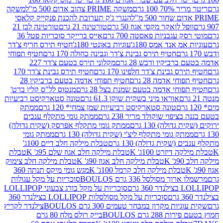
 100 גרם
משקה PRIME צהוב אדום 500 מ"ל
משקה
הנגרי ג'ק תערובת להכנת פנקייק קלאסי
ל לואקר מקסי אגוז 50 גרם
טורטינה 21 גרם
טורטינה לבן 21
 עגבניות פאסטה 700 גרם
אייס ברייקר סוכריות פטל 36
מ אנד אמס 180ג'
עוגיות באונטי 180ג'
חטיף תירס חריף צ'דר
חטיף תירס גבינת צ'דר וגבינה כחולה 170 גרם
חטיף תפוחי
ביקיו ודבש 28 גרם
מקלוני תירס בטעם צ'דר 227
 גבינת צ'דר חלפינו 170 גרם
חטיף תירס גבינת צ'דר 170
חי אדמה 28 גרם
חטיף תפוחי אדמה בטעם ברביקיו 28
וחי אדמה בטעם שמנת בצל 28 גרם
מנטוס לל"ס קלין ברט'
אוראו מיני בשקית שוקו 61.3 גרם
טונה סטארקיסט רביעיות
טונה סטארקיסט רביעיות שמן צמחי* 120 גרם
ממתק
יפוי שוקולד מריר 238 גרם
ממתק גומי מתקלף ענבים
דולה) 130 גרם
ממתק גומי מתקלף אפרסק (שקית גדולה)
ק גומי מתקלף ליצ'י (שקית גדולה) 130 גרם
ממתק גומי
(שקית גדולה) 130 גרם
טבלת מילקה חלב דיים 100ג'
דיזרט 100ג' K
טבלת מילקה חלב אגוז שלם 95ג' K
טבלת
K
טבלת מילקה חלב אגוז 90ג' K
טבלת מילקה חלב צימוק
טבלת מילקה חלב קרמל 100ג' K
מגש גומי מיקס תנתה 360
 מסולסל 336 גרם BOULOS
סוכריות על מקל עגולות
 גרם
סוכריות על מקל בורג צבעוני LOLLIPOP
סוכריות על מקל מסולסלות LOLLIPOP בצילנדר 360
ות מקרון במבחר טעמים 300 גרם BOULOS
צילנדר לקריץ
28 גרם BOULOS
בייק רולס מלח 80 גרם