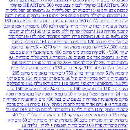
ולד לבבות צבע כסף 500 גרם
HEART שוקולד
50 גרם
סניקרס וופל גליליות 22 גרם
טוויקס וופל גליליות
ו טורטילה צ'יפס בטעם צ'ילי מתוק 100 גרם
קינג עוגיות רכות
ס ללת''ס 160 גרם
קינג עוגיות רכות צ'יפס קרמל מלוח 160
יות רכות שוקולד מריר צ'יפס חלבון 160 גרם
מרק ראמן פיקנטי
 גרם
גולון שרקיז ללא גלוטן טו-גו 160ג'
גולון שוקובום
 120ג'
טבלת פררו רושר מקדמיה ואגוז לוז 90 גרם
קינדר
נדס 120 גרם
קינדר הפי מומנטס 161 גרם
מילקה עוגת
מילקה טבלה צימוק אגוז חדש 270ג' - K
מילקה טראפל
שקית מארס מיני מיקס 400 גרם
קראנצ'י רואופ בטעם
אם אנד אם בוטנים 220ג'
מנורת 3 המשאלות סוכריות 9.6
לד לבן להמסה 28% קקאו בד"צ 750 גרם
מטבעות
 קקאו בד"צ 750 גרם
מטבעות שוקולד מריר
קינדר בואנו מיני מיקס 205
ראו במילוי קרם וניל 66 גרם
אוראו בראוניז 154 גרם
אוראו
אוראו קראנצ'י בייטס 110 גרם
אוראו גולדן 154 גרם
מילקה
מרשמלו 150 גר – ברבי 24 יחידות
מרשמלו 150 גר –
מרשמלו נקניקייה 10 גרם
מארז טסה של בוננזה
מארז טסה
עוגיות מזרחיות בטעם שום בצל 400 גרם אחוה
עוגיות מזרחיות
ערכה להכנת ממתק DIY טיפות 24 גרם
ערכה
 17 גרם
ערכה להכנת ממתק DIY גומי על
ממתק אבקה מדליקה 12 גרם
הנשיקות שלי "דובי" 40
 סוכריות כוכב 60 גרם
תיק יצירה סוכריות לב 60 גרם
תיק
פרח 60 גרם
סוכריות קופצות + לקקן - גלידה 10