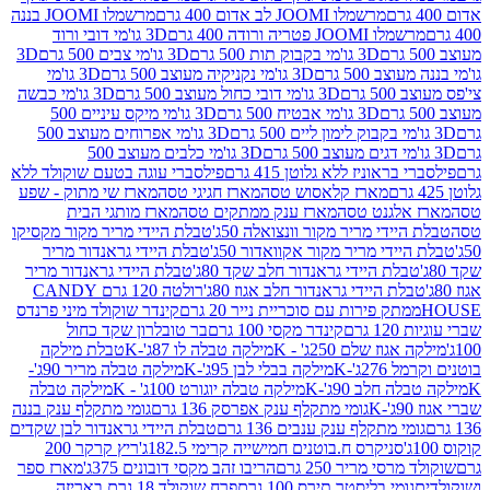
מרשמלו JOOMI לב אדום 400 גרם
מרשמלו JOOMI בננה
JOOM פטריה ורודה 400 גרם
3D גו'מי דובי ורוד
3D גו'מי בקבוק תות 500 גרם
3D גו'מי צבים 500 גרם
3D
 500 גרם
3D גו'מי נקניקיה מעוצב 500 גרם
3D גו'מי
גרם
3D גו'מי דובי כחול מעוצב 500 גרם
3D גו'מי כבשה
3D גו'מי אבטיח 500 גרם
3D גו'מי מיקס עיניים 500
3D גו'מי אפרוחים מעוצב 500
3D גו'מי כלבים מעוצב 500
ראוניז ללא גלוטן 415 גרם
פילסברי עוגה בטעם שוקולד ללא
מארז קלאסוש טסה
מארז חגיגי טסה
מארז שי מתוק - שפע
אלגנט טסה
מארז ענק ממתקים טסה
מארז מותגי הבית
ידי מריר מקור וונצואלה 50ג'
טבלת היידי מריר מקור מקסיקו
ידי מריר מקור אקוואדור 50ג'
טבלת היידי גראנדור מריר
לת היידי גראנדור חלב שקד 80ג'
טבלת היידי גראנדור מריר
ת היידי גראנדור חלב אגוז 80ג'
רולטה 120 גרם CANDY
תק פירות עם סוכריית נייר 20 גרם
קינדר שוקולד מיני פרנדס
רם
קינדר מקסי 100 גרם
בר טובלרון שקד כחול
וז שלם 250ג' - K
מילקה טבלה לו 87ג'-K
טבלת מילקה
2ג'-K
מילקה בבלי לבן 95ג'-K
מילקה טבלה מריר 90ג'-
חלב 90ג'-K
מילקה טבלה יוגורט 100ג' - K
מילקה טבלה
גומי מתקלף ענק אפרסק 136 גרם
גומי מתקלף ענק בננה
י מתקלף ענק ענבים 136 גרם
טבלת היידי גראנדור לבן שקדים
סניקרס ח.בוטנים חמישייה קרימי 182.5ג'
ריץ קרקר 200
סי מריר 250 גרם
הריבו זהב מקסי דובונים 375ג'
מארז ספר
ומי בליסטר תירס 100 גרם
פרח שוקולד 18 גרם באריזה