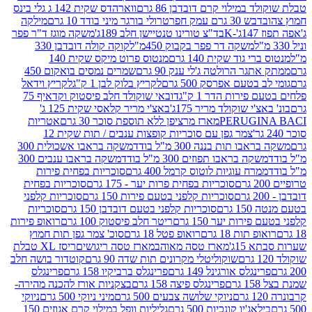
במילוי קרם דובדבן 86 גרם
ווארהדס שקית 142 ג גלי בינס
בש 30 גרם עמק חפר
טרולי בורגר מיני בודד 10 גרם
מילקה
K
בד"צ טורינו טנטיישן חלב 189ג'
משקה מוגז ד"ר פפר
משקה דר פפר בקבוק 450מ"ל
קוקה קולה דובדבן 330
 גוד שקית 140 גרם
מנטוס פרוט מיקס שקית 140
ר הרולטה ג'לי ענק 90 גרם
שמרים נמסים בואקום 450
בטעם אפרסק 500 גרם
לקריץ בלוק לבן 1 ק"ג
לקריץ וידאל
ירות הדר 1 ק"ג
דובאי שוקולד חלב פיסטוק וקדאיף 75
י שוקולד מריר 175ג'
באצ'י מריר קלאסי שקית 125 ג'
PERUGI
מארז מרציפן ללא תוספת סוכר 30 גרם
אטריות
צמר גפן עם סוכריות קופצות ענבים / תות שקית 12
 תות בננה 300 מ"ל בודד
משקה בראבו אשכולית 300
ה בראבו תפוזים 300 מ"ל בודד
משקה בראבו ענבים 300
רח עוגיות לוטוס קרמל 400 גרם
סוכריות בפחית פירות
סוכריות בפחית פרות יער - 175 גרם
סוכריות בפחית
סוכריות קלפני בטעם פירות 150 גרם
סוכריות קלפני
גרם
סוכריות קלפני בטעם דובדבן 150 גרם
סוכריות
רות יער 150 גרם
ריטר חלב פיסטוק 100 גרם
רואופ פירות
תות 18 גרם
רואופ פטל 18 גרם
סוכ' צמר גפן תות חמוץ
1ג'
מארז טסה מאוהב
מארז טסה ריגושים
ריסז XL טבלת
שוקוליטלי מקרונים תות שדה 90 גרם
קוטדור בושה חלב
גלס אורגינל 149 גרם
פרינגלס ברביקיו 158 גרם
פרינגלס
פרינגלס פיצה 158 גרם
בצקניות אורז להכנה מהירה-
ניוקי שלושה צבעים 500 גרם
מיני ניוקי 500 גרם
ניוקי
ג'יו קונכיות 500 גרם
גליליות וופל במילוי קרם אגוזים 150