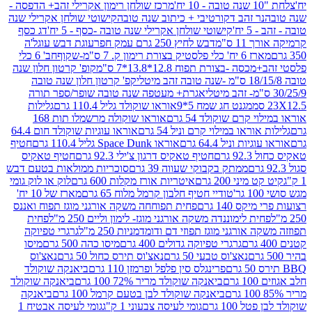
מרכז שולחן רימון אקרילי זהב+ הדפסה -
ר זהב דקורטיבי + כיתוב שנה טובה
קישוטי שולחן אקרילי שנה
יח'
קישוטי שולחן אקרילי שנה טובה -כסף - 5 יח'
דג כסף
 ס"מ
דבש לחיץ 250 גרם עמק חפר
עוגת דבש עוגל'ה
טיק בצורת רימון ק. 7 ס"מ-שקוף
חב' 6 כלי
 -בצורת תפוח 12.8*13.8*7 ס"מ
קופ' קרטון חלון שנה
קפ' קרטון חלון שנה טובה
אגרת+ מעטפה שנה טובה שופר/ספר תורה
מגנט חג שמח 5*9
אוראו שוקולד גליל 110.4 גרם
גלילות
קרם שוקולד 54 גרם
אוראו שוקולה מרשמלו תות 168
ראו במילוי קרם וניל 54 גרם
אוראו עוגיות שוקולד חום 64.4
ת וניל 64.4 גרם
אוראו Space Dunk גליל 110.4 גרם
חטיף
גרם
חטיף טאקיס דרגון צ'ילי 92.3 גרם
חטיף טאקיס
ממתק בקבוקי שעווה 39 גרם
סוכריות ממולאות בטעם דבש
יני 200 גרם
איטריות אורז מקלות 600 גרם
לוק או לוק גומי
טודיי חטיף חלבון קרמל מלוח 65 גרם
מארז של 10 יח'
ס 140 גרם
פחית תפוחחה משקה אורגני מוגז תפוח ואננס
ת לימוננדה משקה אורגני מוגז- לימון וליים 250 מ"ל
פחית
אורגני מוגז תפוזי דם ודומדמניות 250 מ"ל
גרגרי טפיוקה
גרגרי טפיוקה גדולים 400 גרם
מיסו כהה 500 גרם
מיסו
נאצ'וס טבעי 50 גרם
נאצ'וס תירס כחול 50 גרם
נאצ'וס
פרינגלס סין פלפל ופרמזן 110 גרם
ביאנקה שוקולד
ם
ביאנקה שוקולד מריר 72% 100 גרם
ביאנקה שוקולד
ביאנקה שוקולד לבן בטעם קרמל 100 גרם
ביאנקה
100 גרם
גומי לעיסה צבעוני 1 ק"ג
גומי לעיסה אבטיח 1