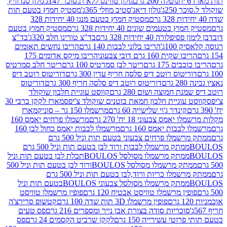
נוטלה 200 גרם
גולון טווינס ללא ת.סוכר 147ג'
גולון סנדוויץ'
250ג'
גולון דיאג'סטיב מוזלי 365ג'
מסטיק חמוץ בטעם תות
מסטיק חמוץ בטעם מנגו 40 יחידות 328
 בטעמים שונים 40 יחידות 328 גרם
מסטיק חמוץ בטעם
רה 40 יחידות 328 גרם
בד"צ טורינו חלב 320ג'
בד"צ
100ג'
הריבו בלוני לבבות 140 גרם
הריבו נחשים תאומים
שקית 160 גרם דובי צבעוני
הריבו מיקס אדומים 175
ים 175 גרם
ריטר לבן סמרטיס 100 גרם
ריטר חלב סמרטיס
יטוס רוטב דיפ סלסה חריף עדין 300 גרם
דוריטוס רוטב דיפ
ם
דוריטוס רוטב דיפ סלסה חריף 300 גרם
דוריטוס
ת חמוצה ושום 280 גרם
קווסט עוגיית חלבון שוקולד
 עוגיית חלבון חמאת בוטנים שוקולד צ'יפס
מארז לקקן ברבי 30
קינדר ג'וי שלישייה 60 גרם
מרשמלו 150 גר – סוניק
מארז
מס צבעוני 18 יח' 270 גרם
מרשמלו פרחים יאמס 160
בבות יאמס 160 גרם
מרשמלו לבבות יאמס כחול לבן 160
ממתק מרשמלו פרחים צבעוני בטעם תות וניל 500 גרם
ממתק מרשמלו לבבות ורוד לבן בטעם תות וניל 500 גרם
ממתק מרשמלו מסולסל BOULOSתכלת לבן בטעם תות וניל
ממתק מרשמלו מסולסל BOULOSורוד לבן בטעם תות וניל 500
ממתק מרשמלו כריות ורוד,לבן בטעם תות וניל 500 גרם
ממתק מרשמלו מסולסל צבעוני BOULOSבטעם תות וניל
ין מרשמלו טוויסט אבטיח 120 גרם
פופין מרשמלו טוויסט
פופין מרשמלו 3D תות שדה 100 גרם
קטשופ סרירצ'ה
סוכריות סודה בצורת אבן נייר ומספרים 216 גרם
פס טעים
טי עשירייה 150 גרם
לקקן שרביט הקסמים 24 גרם
פס