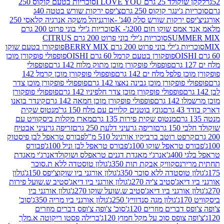
2 גרם I LOVE YOU
סוכריות בטעם קוקוס 250
ינגר קוקוס 250 גרם
צ'יפס ירקות שורש בטטה 40ג
רקות שורש סלק 40ג' -אורגני
הל משקה אנרגיה קלאסי 250
 שוקו חום 200ג'- K
סוכריות ג'ילי בוני פרוט 200 גרם
SUM
סוכריות ג'ילי בוני פרוט 200 גרם CITRUS
ילי בוני פרוט 200 גרם BERRY MIX
פופקורן בטעם שוקו
פופקורן בטעם קרמל 60 גרם OISHI
פופפולי פופקורן מוכן
פופפולי פופקורן מוכן מתוק מלוח 142 גרם
פופפולי
פלפל מלח ים 142 גרם
פופפולי פופקורן מוכן קרמל 142
ופקורן מוכן גבינה נאצו 142 גרם
פופפולי פופקורן מוכן צדר
פופפולי פופקורן מוכן צדר חלפיניו 142 גרם
פופפולי פופקורן
גרם
פופפולי פופקורן מוכן חמאה 142 גרם
קינדר בואנו
ם
גונץ בוטנים קלויים עם מלח 150 גר'
מנטוס שקית
מנטוס שקית פירות 135 גרם
מארז מקלות ביסקוויט עם
גרם
זריפה גרעיני דלעת 250 גרם
זריפה גרעיני אבטיח
ט רוטב ברביקיו אורגינל 510 מ"ל
פבורס טראפל לבן פיסטוק
טראפל שוקו 100ג'
פבורס טראפל לבן וניל 100ג'
פבורס
ג'
אנרג'י מאגדת דגנים טראפלס ושוקולד
אנרג'י מאגדת
ר
נסקוויק אבקת תות 350ג'
גולון טוסטדה ללא ת.סוכר
וסטדה ללא סוכר 350ג'
גולון אורגני ביו שוקוצ'יפס 150ג'
גולון
אג'סטיב צ'יה 270ג'
גולון אורגני ביו דיאג'סטיב ש.שועל פירות
אורגני ביו דיאג'סטיב ש.שועל שוקו 270ג'
גולון אורגני ביו
גולון מגה סנדוויץ' 250ג'
גולון אורגני ביו מריה 350ג'
סוכ'
ברים מוזרים 120ג'
סוכ' צ'ופה צ'ופס דברים מוזרים
צופס סוכ על מקל חמוץ 120ג'
ברילה פסטו ריקוטה א.מלך