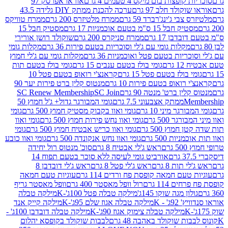
פצות בום מיקס 4 טעמים 4 גרם
אוראו אפרסק 97
ולד חלב 97 גרם
ערכה להכנת ממתק DIY גלידה 43.5
בי ג'ינג'רברד 59 גרם
ממרח מלטיזרס 200 גרם
ממרח טוויקס
בל 15 ס"מ בטעם אוכמניות 17 גרם
מסטיק חבל 15
בן 17 גרם
ממרח סניקרס 200 גרם
שוקולד רושן אורירי
מקלות גומי עם ג'לי וסוכריות בטעם פירות 36 גרם
מקלות גומי
ריות בטעם פטל ואוכמניות 36 גרם
מקלות גומי עם ג'לי חמוץ
רם
גומי בולז בטעם ענבים 15 גרם
גומי בולז בטעם תות
בולז בטעם פטל 15 גרם
קראנצ'י רואופ בטעם פטל 10
רואופ בטעם פירות 10 גרם
מנטוס קלין ברט פירות יער 90
ין ברט' מנטה 90 גרם
SC Join
SC Renew Membership
M
ממתק אצבעוני 7.5 גרם
גומי המבורגר גדול+ ג'ל חמוץ 50
גר מיני 10 גרם
גומי ואוו בקבוק מסטיק חמוץ 500 גרם
גומי
גר 500 גרם
גומי ואוו נחש פירות חמוץ 500 גרם
גומי ואוו
מוץ 500 גרם
גומי ואוו כריש אבטיח חמוץ 500 גרם
גומי
ות 500 גרם
גומי ואוו נחש אנקונדה 500 גרם
גומי ואוו כובע
רם
ראש ג'לי אבטיח 8 גרם
סוכ' מנטוס רול יחידה
אורביט גומי לעיסה ללא סוכר בטעם תפוח 14
תות 8 גרם
ראש ג'לי פטל 8 גרם
ראש ג'לי דובדבן 8
עם חמאה קופסת פח ורדים 114 גרם
עוגיות טעם חמאה
 114 גרם
רול וופל מאסטר 400 גרם
וופל מאסטר גריף
ון מגה שוקו 145ג'
מילקה טבלה פטל 100ג'-K
מילקה טבלה
ג' - K
מילקה טבלה אגוז שלם 95ג'-K
מילקה קייק אנד
מילקה טבלה צימוק אגוז 90ג'-K
מילקה טבלה דובדבן 100ג' -
ת שוקולד באהבה 48 גרם
לבבות שוקולד בקופסא יהלום