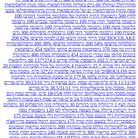
ד 60 גרם באריזה מהודרת
מארז טסה מנות קלאסי
מארז
מתמיד
מארז ים של מותגים
מארז סירת מתוקטסה
סילאן טבעי
מארז התיק המתוק של טסה
גומי בליסטר דובדבן 100
טר תות שדה 100 גרם
גומי בליסטר עכביש 100 גרם
גומי
 גרם
גומי בליסטר מילקשייק 100 גרם
גומי בליסטר
גומי בליסטר דובי 100 גרם
ממרח סיפקולוס 300 גרם
CHO
בונ' היידי בוקה דובאי 120ג'
למקה מרציפן 62% 200
54% 200 גרם
למקה מרציפן 38% 200 גרם
קונפיטורת
3 גרם
חמאת בוטנים סקיפי קלאסי 454 גרם
חמאת
עם שברי בוטנים 454 גרם
ממרח נוטלה 400 גרם
קינדר
10 גרם
מפת שולחן פורים כ 274*137 סמ ניילון
מארז
רים * 25 גרם
מארז 4 סוכריות על מקל וסוכריות קופצות 20
חב' 10 שקית נשיאה פלסטיק 22*32 ס"מ -מסכה-זהב
כה-זהב
שקית נייר לבקבוק
שקית נייר 30/23/10 ס"מ-פורים
-זהב מיטאלי
שקית נייר 38.5/31/11 ס"מ-פורים
זהב מיטאלי
קופ' קרטון חלון 18/15/8 ס"מ -פורים שמח-דגם
קית קרטון 24.5/19/8 ס"מ-פורים שמח-דגם בועות דקל
גומי
קליק מיני כדורים 30 גרם
קליק מיני קורנפלקס 30 גרם
הום
ייגלה עגול מצופה בשוקולד לבן 120 גרם
מארז טסה
'לי בטעם פטל 175 גרם
סוכריות ג'לי בטעם ענבים 175
ג'לי בטעם תות שדה 175 גרם
רוטב תיבול בטעם סריראצ'ה
ריות נודלס פתאי עבה/דק 200 גרם
רוטב טריאקי שומשום
ב טריאקי 300 מ"ל
רוטב סאטה 240 גרם
רוטב חמוץ מתוק
ב צ'ילי מתוק 300 מ"ל
HEART שוקולד לבבות צבע אדום