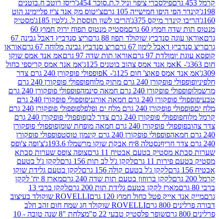
פילסברי ציפוי וניל ל.ת.סוכר 454ג'
ריסז רוטב ח.בוטנים
פי היפו חמישייה 105 גרם
צ'יטוס מק אנד צ'יז פליימינג הוט
ינדר מיקס 375ג'
הריבו לשון תוססת ל. ג'לטין 185ג'
מסטיק
ה חמוץ 60 גרם
מסטיק מנטוס תפוח ירוק חמוץ 60
גה סנדביץ שוקולד תפוז 88 גרם
ריצ סנדביץ דאבל גבינה 67
ץ דאבל לימון 67 גרם
ריצ סנדביץ גבינה מלוחה 67 גרם
אוראו
מולדת 97 גרם
אוראו תות שדה 97 גרם
אמ אנד אמס שוקו
אמ אנד אמס צהוב בוטנים 125ג'
אמ אנד אמס קריספי כחול
אמס פאוצ' חום 125ג'- K
פופפולי פופקורן 240 גרם צדר
פופקורן 240 גרם מתוק מלוח
פופפולי פופקורן 240 גרם
י פופקורן 240 גרם חמאה סינמה
פופפולי פופקורן 240 גרם
רן 240 גרם חמאה אורגני
פופפולי פופקורן 240 גרם
פופקורן 240 גרם מלח ים ופלפל
פופפולי פופקורן 240 גרם
פופפולי פופקורן 240 גרם צדר לבן
פופפולי פופקורן 240 גרם
פולי פופקורן 240 גרם חמאה מופחת שומן
פופפולי פופקורן
פופפולי פופקורן 240 גרם קינמון טוסט
פופפולי פופקורן
נסטלה 8יח אבקת שוקו מרשמלו 193.6ג'
צ'ופה צ'ופס
 מסטיק בטעם אבטיח 11 גרם
צופה צופס שערות סבתא
ירות 11 גרם
לקקן ג'ל לב תות 156 גרם
לקקן ג'ל בטעם
לקקן ג'ל בטעם קולה 156 גרם
לקקן בטעם גלידת שוקו
לקקן ברווזון בטעם תות שדה 240 גרם
מארז 8 יח' לקקן
מארז לקקן בטעם גלידת תות 200 גרם
לקקן ברבי 13
 אייק פטל כחול חמוץ 120 גרם
ROVELLI שוקולד בעיצוב
80 גרם
ROVELLI שוקולד חג שמח חום זהב חלב
שופר פלסטיק טבעי 22 ס"מ
צלחת "8 שנה טובה - 10