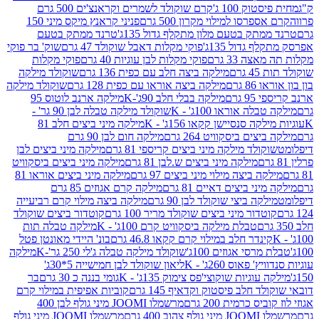
ק 100 ג'
קרם שוקולד לשמרים וקראנצ'ים 500 גרם
רסו למילוי מקרון 500 גרם
פניני קראנץ מיקס מיני 150
תק בטעם מלון מתקלף גדול 135ג'
טרנד ממתק בטעם
גדול 135ג'
פוקי מקלות דאבל שוקולד 47 גרם
שוק' בר פוקי
 33 גרם
פוקי מקלות לבן עוגיות 40 גרם
פוקי מקלות
רם
מילקה ביצה חלב עם כפית 136 גרם
שוקולד מילקה
 גרם
מילקה ביצה אוראו עם כפית 128 גרם
שוקולד מילקה
גרם
מילקה בבלי חלב 90ג'-K
מילקה ארנב לוטוס 95
ה אוראו 100ג' - K
שוקולד מילקה טבלה לבן 90 גר' -
ה סנסיישן קקאו 156ג' - K
מילקה מיני ביצים חלב 81
ים ביסקוויט 264 גרם
מילקה חום לבן 90 גרם
ולד מילקה מיני ביצים קריספי 81 גרם
מילקה מיני ביצים לבן
מילקה מיני ביצים ש.לבן 81 גרם
מילקה מיני ביצים ביסקוויט
 ביצה מילוי מיני ביצים 97 גרם
מילקה מיני ביצים אוראו 81
י ביצים דאיים 81 גרם
מילקה קרם אגוזים 85 גרם
קה ביצי שוקולד לבן 90 גרם
מילקה ביצה מילוי קרם רביעייה
דור מיני ביצים שוקולד מריר 100 גרם
קוטדור ביצים שוקולד
טבלת מילקה ביסקוויט קרם 100ג' - K
מילקה טבלה תות
נדר חלב במילוי קרם קקאו 46.8 גרם
בונ' היידי מאונטן פטל
סי אגוזים 100ג'
שוקולד מילקה טבלה ג'לי 250 גר'-K
מילקה
פאוס 260ג' - K
ליאון שוקולד לבן חמישייה 5*30ג'
וגיות שוקוצי'פס צימוק 135ג' - K
גומי בננה כ 30 גרם
בר
 חלב פיסטוק וקדאיף 145 גרם
קוביות אפיפית במילוי קרם
 כרמית 200 גרם
מרשמלו JOOMI מיני גולף לבן 400
400 גרם
מרשמלו JOOMI מיני גולף