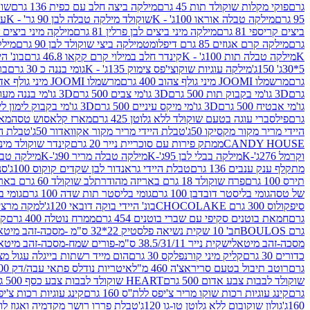
גרם
פוקי מקלות שוקולד תות 45 גרם
מילקה ביצה חלב עם כפית 136 גרם
שוקו
95 גרם
מילקה טבלה אוראו 100ג' - K
שוקולד מילקה טבלה לבן 90 גר' - K
עו
ביצים קריספי 81 גרם
מילקה מיני ביצים לבן פרלין 81 גרם
מילקה מיני ביצים ש.לבן
גרם
מילקה קרם אגוזים 85 גרם דיפלומט
מילקה ביצי שוקולד לבן 90 גרם
מילקה
K
מילקה טבלה תות 100ג' - K
קינדר חלב במילוי קרם קקאו 46.8 גרם
בונ' היי
5*30ג' 150ג'
מילקה עוגיות שוקוצי'פס צימוק 135ג' - K
גומי בננה כ 30 גרם
בר
גרם
מרשמלו JOOMI מיני גולף צהוב 400 גרם
מרשמלו JOOMI מיני גולף אדום 400 גרם
גרם
3D גו'מי בקבוק תות 500 גרם
3D גו'מי צבים 500 גרם
3D גו'מי בננה מעוצב 500 גרם
גו'מי אבטיח 500 גרם
3D גו'מי מיקס עיניים 500 גרם
3D גו'מי בקבוק לימון ליים 500 גרם
גרם
פילסברי עוגה בטעם שוקולד ללא גלוטן 425 גרם
מארז קלאסוש טסה
מאר
היידי מריר מקור מקסיקו 50ג'
טבלת היידי מריר מקור אקוואדור 50ג'
טבלת היי
CANDY HOUSE
ממתק פירות עם סוכריית נייר 20 גרם
קינדר שוקולד מיני פר
וקרמל 276ג'-K
מילקה בבלי לבן 95ג'-K
מילקה טבלה מריר 90ג'-K
מילקה טבלה ח
מתקלף ענק ענבים 136 גרם
טבלת היידי גראנדור לבן שקדים קוקוס 100ג'
סני
תירס 100 גרם
פרח שוקולד 18 גרם באריזה מהודרת
לב שוקולד 60 גרם באריזה מהודרת
של טסה
גומי בליסטר דובדבן 100 גרם
גומי בליסטר תות שדה 100 גרם
גומי בל
סיפקולוס 300 גרם CHOCOLAKE
בונ' היידי בוקה דובאי 120ג'
למקה מרציפן 62% 00
גרם
חמאת בוטנים סקיפי עם שברי בוטנים 454 גרם
ממרח נוטלה 400 גרם
קי
גרם BOULOS
חב' 10 שקית נשיאה פלסטיק 22*32 ס"מ -מסכה-זהב מיטאלי
מסכה-זהב מיטאלי
שקית נייר 38.5/31/11 ס"מ-פורים שמח-מסכה-זהב מיטאלי
כדורים 30 גרם
קליק מיני קורנפלקס 30 גרם
הום מייד רשתות בייגלה עגול מצופה ב
גרם
רוטב תיבול בטעם סריראצ'ה 460 מ"ל
איטריות נודלס פתאי עבה/דק 200 גרם
שוקולד לבבות צבע אדום 500 גרם
HEART שוקולד לבבות צבע כסף 500 גרם
גרם
קינג עוגיות רכות שוקו מריר צ'יפס ללת''ס 160 גרם
קינג עוגיות רכות צ'יפס ק
160ג'
גולון שוקובום ללא גלוטן טו-גו 120ג'
טבלת פררו רושר מקדמיה ואגוז לוז 90 גר