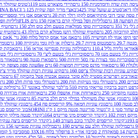
ה תות שדה ודומדמניות 150 גרם
היידי מוצארט נוגט 119ג'
טוניס שוקולד חלב 
לון דיאג'סטיב ש.שועל שוק' 425ג'
באצ'י מריר קפה שקית 125 ג' PERUGINA BACI
 טסה שובי דובי מתוק
יאמס לקקן רולר תות 20 גרם
יאמס אבן נייר ומספריים 18 גרם
 הפתעה 18 גרם
גליליות וופל במילוי קרם בראוניז 150 גרם FLIS
גליליות וופל במי
ג'ל 351 גרם
סוכריות טופי ממולאות בטעם חלב כוס חלב 150 גרם
חטיף שו
קורובקה 205 גרם
חטיף שוקולד רושן ממולא קרם ברולה 43 גרם
חטיף שוק
 היפו אגוזי לוז חמישייה 105 גרם
אמ אנד אמס קרמל מלוח 200 גר' K
אם אנד
 29.7 גרם
מנטוס פירות 29.7 גרם
לוק או לוק גומי נקניקייה 100 גרם
גומי כ
אוראו גלידה גליל 110.4 גרם
מילקה עוגיות סנסיישן אוראו 156 גרם
אבקת קקאו 0
יות ג'לי בטעם מנגו 70 גרם
סוכריות ג'לי בטעם ליצ'י 70 גרם
סוכריות ג'לי בטעם 
סוכריות גומי בצורת עין כ50 יחידות 500 גרם
מארז סנטה 90 גרם
סאוור מדנ
 90 גרם
סאוור מדנס סוכריות חמוצות 60 גרם fire
עוגה ספוג מצופה קרם וניל 
קינג עוגיות רכות שוקולד צ'יפס 160 גרם
קינג עוגיות רכות שוקולד מריר צ'יפס 160 
אורביט רפרשרס מסטיק ללא סוכר בטעם אבטיח פטל בקבוקון 67 גרם
טרולי
 200 גרם
טרולי גומי נשיקות תות 200 גרם
טרולי גומי פרות חלב 200 גרם
רפט רוטב ברבקיו טריאקי מתוק 510 מ"ל
בר שוקולד באונטי 57 גר'
מילקה שוקו
ון מקסיקני 250 גרם
ארוחת אורז אושפלו 250 גרם
ארוחת אורז מג'דרה 250 גרם
גונץ אנשי שלג משוקולד במילוי קרם חלב ברשת 85 גרם
גונץ אנשי שלג
נטה 100 גרם
גונץ עוגיות חמאה 9% קריסמיס פח 454 גרם
גונץ שוקולד לו
שחור סטי 1 ק"ג
שוק' סורינטה סנטה מיקס 1 ק"ג SORINI
בונ' קריסמס סנטה עם פפ
ס דמות 102 ג'
קינדר קריסמיס מיני פריינדס 164ג'
קינדר סנטה מילקי קרמל 110
ג'
קינדר קריסמיס קלנדר כוכב מעורב 149 ג'
קינדר קריסמיס ביצה ענקית בנו
מילקה שוקולד חלב עם עדשים 100 גרם
מילקה עוגיות סנסיישן 156 גרם
ת 14 סמ
אקדח 2 סביבון אור+ 3 פרופלור בלוח 33X16 סמ
סביבון 5 קומות בלוח 17X12 סמ
מזרק גדול לאפייה - 50 מל'
4 סביבון טוש מצייר בלוח 29X10 סמ