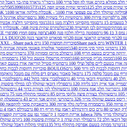
 ממולא בקרם אגוזי לוז וופל פריך 100 גרם
ד"ר גרארד פתי-בר דאבל קרם ב
 שקית פטיט חלב 125ג'
מרסי שקית פטיט קפה 125ג'
5053990101573
לינדט
מילקה שוקולד חלב עם פצפוצי אורז 100ג' - K
טבלת מילקה אוראו 100ג' K
מ
פרוטיז פירות 300 גרם
קשיות ג'לי בשקית 300 גרם
פרינגלס אורגינל 165 גרם
עמים 15 גרם
גומי מקסיקני דולצ'ה מנגו 311ג'
גומי מקסיקני דולצ'ה אבטיח 311ג
ש ממתקים
טוויקס לבן חמישייה 230ג'
מלטיזרס שקית פינוק 68ג'- K
טובלרון חלב 35ג
 96 גרם
פסטה ברילה חלבון פנה 400ג'
צ'ופה צופס חמוץ 90ג'
פרי FREE חטיף מלון קראנצ'י 20 גרם
2ג'
ווי סמארט קראנצי אננס 20ג'
ווי סמארט קראנצי בננה 20ג'
SKILLS DUO סוכריות על מקל בטעמי תפו
סוכריות חמוצות 150 גרם SOUR MADNESS XXL - Share pack
דגני בוקר סיני מיניס 340ג'
מונסטר אולטרה פאנטזי משקה אנרגיה ללא סוכר
וקה פריכים בטעם חריף 108 גרם
חלב מרוכז וממותק 370 גרם
דוריטוס מקסיק
1ג'
ממבה מג'יק סטיקס 160ג'
ממרח מרשמלו בטעם וניל 150 גרם
ממרח מרש
ורז בטעם ליים פלפל וצילי 100 גרם
חטיף סטייל קוריאה אורז בטעם קארבונרה 
BOULOS סוכריות דחוסות לבבות כחול לבן 500 גרם
 עם מטבל סלסה 175 גרם
אל סאבור נאצ'וס דיפ מלוח עם מטבל גוואקמולי 175 ג
40 גרם
חטיף דובאי מריר 40 גרם
פילסברי ציפוי כחול 442 גרם
פילסברי ציפו
מייק אנד אייק רכב גלידה 120 גרם
פרלין דובאי שוקולד לבן במילוי פיסטוק וקדאיף
ריטר חלב אגוז צימוק 100 גרם
שוקולד לבן בצורת כדור 44 גרם
שוקולד ח
ם
שוקולד בצורת פיצה גלקסי מיקס 85 גרם
גומי מתקלף מנגו 75 גרם
גו
ריסס בטעם שוקולד מריר 326 גרם
הרשי קוקיס אנד קרים 43 גרם
נסטלה קורנ
ה 350 גרם
ממרח פרלינה גולד פרווה 300 גרם
אבקת סוכר להקפאה 300 גרם
80 גרם כוס ורוד
נודלס ראמן עוף חריף רוז 80 גרם
נודלס ראמן 4 גבינות 80 גרם
שוקולד מריר 70% lubeca אריזת חיסכון 1 ק"ג
צמר גפן עם סוכריות קופצות ענב
 דובאי חלב 72 גרם
מילוי תות שדה 1 ק"ג
מחית פיסטוק 100 ג'
קרם שוקולד לשמר
טרנד ממתק בטעם אפרסק מתקלף גדול 135ג'
פוקי מקלות דאבל שוקולד 47 גרם