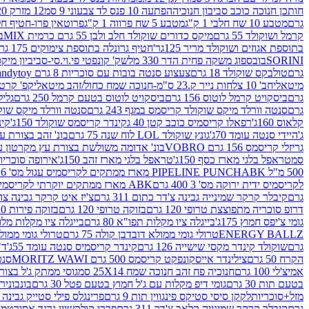
חותכן חנוכה כוכב סביבון חנוכיה
הפתעה 10 פנס לד צבעוני 9 סמ
12 מזרק 20 מל' לעבודות יצירה וקישוט
גרם
מטבע 10 שח חלבי 1 ק"ג
מטבע 5 שח פרווה 1 ק"ג
פרוטאין פרו-חטיף חלבו
קרמל ושוקולד 55 גרם
מיקס כדורים שוקולד חלב ולבן 55 גרם כרמית MIX
בי
בתוספת אגוזים ושוקולד מריר 125גר'
חטיף גרונלה בתוספת צימוקים 175 גר'
SORINI
בובספוג משקה פחית הדר 330 מל
שק' קונפטי פי.וי.סי-סביביון מי
גרם
טולבקס שוקולד 18 גרם
צעצוע סנטה בובות עם סוכריות 8 גרם Candytoy
מיטאלי
חב' 10 צלחות נייר ק.23 ס"מ-חנוכה שמח כחול/זהב מיטאלי
קפ' קרטון + חלון- 8/51/18 
גרם
ביסקויט קרמל לוטוס 156 גרם
ביסקויט לוטוס בטעם קרמל 250 גרם
גלילי
גרם
סנטה וורלד מיקס שוקולד קריסמס במגף 243 גרם
סנטה וורלד מיקס שוקולד 
קלאוס 160ג'
רפאלו קריסמיס כוכב קטן 40 ג
קינדר קריסמס שוקולד 150ג'
קינ
ג'
היידי סנטה עומד 70ג'
גונץ שוקולד LOL לוח שנה 75 גרם
בונ' זהב בצורת עץ מק
גריזלי קריסמס 156 גרם VOBRO
בונ' אדומה משולשת בצורת עץ מקרטון עם שרי 126 ג
סמ
טראפל בלגי מארז כסף 150ג'
טראפל בלגי מארז זהב 150ג'
אירופה סוכריות 
500 מ"ל PIPELINE PUNCH
ABK מארז ממתקים לקריסמיס עגול מס' 6 300 גרם
לקריסמיס ידית ירוקה מס' 3 400 גרם
ABK מארז ממתקים יוקרתי לקריסמיס (מלאך) מס' 7 450 גרם
גרם
קיבלר קרקר שמינייה גבינה צ'דר כתום 311 גרם
צ'יז איט קרקר גבינה צהובה 27
דרופ סוכריה מתפוצצת טרופי 120 גרם
בזוקה טרופי 120 גרם
בזוקה פירות 120 גרם
גומי צ'יפס חמוץ 175ג'
בייגלה ציו מקלות תפו"א 80 גרם
בייגלה ציו מקלות מלוחים 00
ENERGY BALLZ
טרולי גומי ממולא דובדבן קולה 75 גרם
טרולי גומי ממולא מנג
גרם
שוקולד קינדר מקסי שישייה 126 גרם
קינדר קריסמיס סנטה עומד 55ג'
ד"ר
הקרח 50 גרם
צילינדר אייסקונפקט קריסמס 500 גרם MORITZ WAWI
סנטה 
אמיצ'לי 100 גרם
חנוכיה פח זהב חנוכה שמח 25X14 סמ
גוסי ממתק ג'ל בצורת 
בטעם תות 30 גרם
גומי דיפ מקלות עם ג'ל חמוץ בטעם פטל 30 גרם
בונבונירה ד
מזל+סוכריות
לקקן סיסי סטיקס פינגווין תות 9 גרם
פרינגלס פילי סטייק גבינה 158 גרם
גרם
קיבלר קרקר שמינייה קלאב צ'דר 311 גרם
פררו קולקשיין גרנד אסורטמנט 197.8 