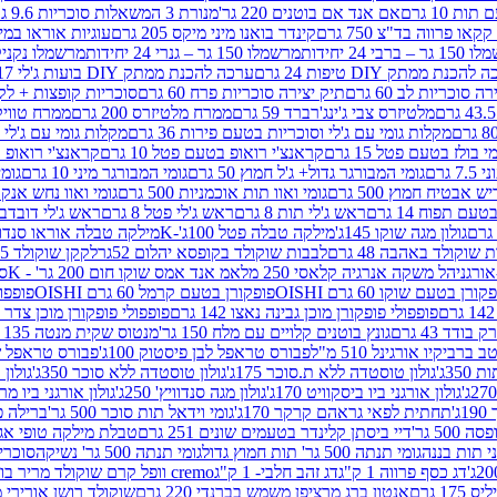
ת 10 גרם
אם אנד אם בוטנים 220 גר'
מנורת 3 המשאלות סוכריות 9.6 גרם
קינדר בואנו מיני מיקס 205 גרם
עוגיות אוראו במילוי 
– ברבי 24 יחידות
מרשמלו 150 גר – גנרי 24 יחידות
מרשמלו נקניקייה 0
להכנת ממתק DIY טיפות 24 גרם
ערכה להכנת ממתק DIY בועות ג'לי 17 גרם
 סוכריות לב 60 גרם
תיק יצירה סוכריות פרח 60 גרם
סוכריות קופצות + לקקן - 
מלטיזרס צבי ג'ינג'רברד 59 גרם
ממרח מלטיזרס 200 גרם
ממרח טוויקס 200
מקלות גומי עם ג'לי וסוכריות בטעם פירות 36 גרם
מקלות גומי עם ג'לי וס
י בולז בטעם פטל 15 גרם
קראנצ'י רואופ בטעם פטל 10 גרם
קראנצ'י רואופ בטע
גרם
גומי המבורגר גדול+ ג'ל חמוץ 50 גרם
גומי המבורגר מיני 10 גרם
גומי
ש אבטיח חמוץ 500 גרם
גומי ואוו תות אוכמניות 500 גרם
גומי ואוו נחש אנקונדה 0
 תפוח 14 גרם
ראש ג'לי תות 8 גרם
ראש ג'לי פטל 8 גרם
ראש ג'לי דובדבן 8 גר
גולון מגה שוקו 145ג'
מילקה טבלה פטל 100ג'-K
מילקה טבלה אוראו סנדוויץ' 92ג
שוקולד באהבה 48 גרם
לבבות שוקולד בקופסא יהלום 52גר
לקקן שוקולד 25 גרם I LOVE YOU
הל משקה אנרגיה קלאסי 250 מל
אמ אנד אמס שוקו חום 200 גר' - K
סוכ
קורן בטעם שוקו 60 גרם OISHI
פופקורן בטעם קרמל 60 גרם OISHI
פופפולי
פופפולי פופקורן מוכן גבינה נאצו 142 גרם
פופפולי פופקורן מוכן צדר לבן 142
ודד 43 גרם
גונץ בוטנים קלויים עם מלח 150 גר'
מנטוס שקית מנטה 135 גרם
רביקיו אורגינל 510 מ"ל
פבורס טראפל לבן פיסטוק 100ג'
פבורס טראפל שוקו 
35ג'
גולון טוסטדה ללא ת.סוכר 175ג'
גולון טוסטדה ללא סוכר 350ג'
גולון א
גולון אורגני ביו ביסקוויט 170ג'
גולון מגה סנדוויץ' 250ג'
גולון אורגני ביו מריה 50
'
תחתית לפאי גראהם קרקר 170ג'
גומי וידאל תות סוכר 500 גר'
ברילה פסט
50 גר'
דיי ביסתן קלינדר בטעמים שונים 251 גרם
טבלת מילקה טופי אגוזים 00
גומי תנתה 500 גר' תות חמוץ גדול
גומי תנתה 500 גר' נשיקה
סוכרי
דג כסף פרווה 1 ק"ג
דג זהב חלבי- 1 ק"ג
cremo וופל קרם שוקולד מריר בודד
1 גרם
אנטון ברג מרציפן משמש בברנדי 220 גרם
שוקולד רושן אורירי מריר 