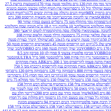
נד גומי מח תות 120 גרם נוזל
גומי סנטה ענקי 170ג'
מטבעות ברשת 27.5
שוקולד וניל 55 גרם
פרוטאין פרו-חטיף חלבון טבעוני בטעם בוטנים
חטיף דגנים גרנולה עם פירות יבשים 175גר'
חטיף דגנים
מארז שי לחנוכה סביבונצ'יק
בונ' פח משאית קריסמס 200 גרם
ממתק גומי מתקלף מנגו 75 גרם
לייס בטעם כמהין שחור 90
חב' 10 צלחות נייר ק.18 ס"מ-חנוכה שמח כחול/זהב
מארז סלסלה טסה מתוקה
ממרח לוטוס קראנצ'י 380
לג ומלאך שקית 75 גרם
סנטה וורלד סנטה קלאוס שקית 108
1ג'
קינדר סנטה קישוט עץ 3x15ג' 45ג'
שוקולד קינדר בצורת סנטה
 שלג 75ג'
קיט קט קריסמיס סנטה 45 ג'
סמארטיס קריסמיס סנטה 50
V
בונ' שוק' דמויות סנטה 160 גרם VOBRO
בונ' שוק'
לסטיק צבעוני 9 סמ
דן לגן 10 סביבון זהב 8.5
מונסטר גרין זירו פחית 500 מ"ל
מונסטר 500 מ"ל ULTRA
מונסטר
ABK מארז ממתקים
ABK מארז ממתקים ענק לקריסמיס (רכבת) מס' 5 750
סה בטעמי פירות 800 גרם
בזוקה ברי 120 גרם
בזוקה מיקס 120 גרם
ג'וסי
קינדר קריסמיס סנטה עומד 110ג'
הריבו דובי גומי חמוץ 175 גרם
הריבו
מלו בננה 150 גרם
טרולי מרשמלו 150 גרם
טרולי גומי ממולא 75 גרם
פרינגלס אדובאדה צילי 158 גרם
חטיף פרינגלס דבש חרדל 158
לוח שנה מיקי מאוס 50 גרם
FROZEN שוקולד לוח שנה לשבור את
שוק' סנטה בודד עם כובע וכיס 200גר'
ריטר חלב עם
י ממתק ג'ל בצורת עט בטעם תות 15 גרם
גומי דיפ מקלות עם ג'ל חמוץ
קינדר דגנים רביעייה 94 גרם
צעצוע מכונת
לח וינגרייט 158 גרם
פרינגלס ראנץ' 158 גרם
פרינגלס גבינה צ'דר 158
אוראו מארז שוקו 12 יח' 441.6 גרם
אוראו מארז תות 12 יח' 441.6