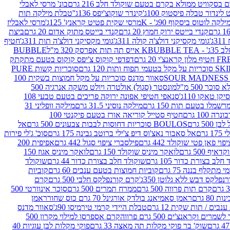
סקוויט ממולא בקרם בטעם שוקולד חלב 216 גרם
בונ' מרסי לאבלי
 לינדור טבלה פיסטוק 100ג'
קינדר שוקוצ'יפס 136ג'
'טבלת מילקה תות
ילקה לוטוס ביסקוף 90ג' - K
מרסי שקית פטיט קראנץ' 125ג'
מרסי לאבליז
קנדי בייטס ירוק חמוץ 20 גרם
קנדי בייטס מתוק אדום 20 גרם
ביצת
'
גומי מקסיקני דולצ'ה קולה 311ג'
גומי מקסיקני דולצ'ה תות 311ג'
חטיף
' - K
BUBBLE TEA אייס תה תות אפרסק 320 מ"ל
BUBBLE
דפדפי קוקוס צ'יפס קוקוס בטעם מתקתק
ח ותות 120 גרם
סוכריות קשות PURE
סאוור מדנס סוכריות על מקל חמוצות בשקית 100
 500 מ"ל
מונסטר (סגול) אולטרה ויולט משקה אנרגיה 500
ן טאקו 110ג'
סנאפי חטיפי אפונה ירוקה פריכים בטעם טבעי 108
מלו בטעם תות 150 גרם
מילקה נוסיני 31.5 גרם
מילקה וופליני 31
100 גרם
חטיף סטייל קוריאה אורז בטעם פיקנטי 100
BOULOS סוכריות דחוסות לבבות צבעונים 500 גרם
אל
רם
אל סאבור נאצ'וס דיפ צ'ילי ברוטב גבינה 175 גרם
סוכ' ג'לי פירות
י פאן פטי שוקולד 442 גרם
פילסברי ציפוי סגול 442 גרם
אפיפית 200
 500 גרם
לואקר מיניס שוקולד 150 גרם
לואקר מיניס אגוז 150
לב בצורת כדור 105 גרם
שוקולד חלב בצורת כדור 44 גרם
שוקולד
מי מתקלף בננה 75 גרם
קוביות חמוצות בטעם ענבים 60 גרם
קוביות
פלקס דבש ללא גלוטן 350ג'
קרם קורנפלקס חלבי 500 גרם
קרם
קרם תות פרווה 500 גרם
ממרח תמרים 500 גרם
סוכר אינוורטי 500
ראמן סאמיאנג בולדק אורגינל 70 גרם כוס שחור
ראמן
ים / תות שקית 12 גרם
טבלת היידי קרמי טירמיסו 90ג'
סאוור מדנס
ים וקראנצ'ים 500 גרם פרווה
קרם אספרסו למילוי מקרון 500
שוק' בר פוקי מקלות תה מאצה 33 גרם
פוקי מקלות לבן עוגיות 40