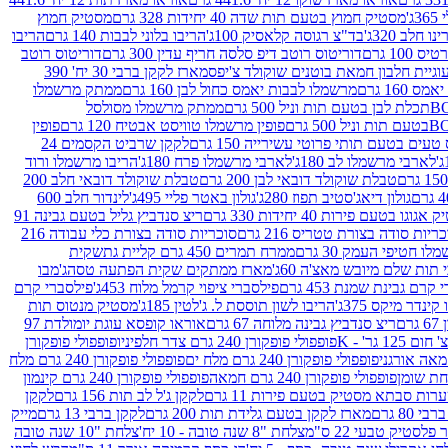
ג'
מסטיק חמוץ בטעם תות שדה 40 יחידות 328 גרם
מסטיק חמוץ
 חלב 320ג'
בד"צ רגוסה קלאסיק 100ג'
הריבו בלוני לבבות 140 גרם
הריבו
100 גרם
דוריטוס רוטב דיפ סלסה חריף עדין 300 גרם
דוריטוס רוטב
וגיית חלבון חמאת בוטנים שוקולד צ'יפס
מארז לקקן ברבי 30 יח' 390
160 גרם
מרשמלו לבבות יאמס כחול לבן 160 גרם
ממתק מרשמלו
ממתק מרשמלו מסולסל
פופין מרשמלו טוויסט אבטיח 120 גרם
פופין
טעים בטעם תותי פרוטי עשירייה 150 גרם
לקקן שרביט הקסמים 24
לארבי מרשמלו לב 180ג'
לארבי מרשמלו פרח 180ג'
הריבו מרשמלו ורוד
טבלת שוקולד דובאי לבן 200 גרם
טבלת שוקולד דובאי חלב 200
גולון דיאג'סטיב תפוז 280ג'
גולון באטר פליי 495ג'
לינדור חלב 600
גוגו בטעם פירות 40 יחידות 330 גרם
ריצ סנדביץ גליל בטעם גבינה 91
ריות סודה בצורת טטריס 216 גרם
סוכריות סודה בצורת כלי עבודה 216
לו חטיפי העמק 30 גרם
ממרח תמרים 450 גרם קליית גת
שקית
תות שלם מיובש מאצ'ה 60ג'
מארז ממתקים שקית הפתעה טסה
ג'מבו
קרם גבינת שמנת 453 גרם
פילסברי ציפוי קרמל מלוח 453ג'
פילסברי קרם
קינדר מיקס 375ג'
הריבו לשון תוססת ל. ג'לטין 185ג'
מסטיק מנטוס תות
ם
ריצ סנדביץ גבינה מלוחה 67 גרם
אוראו קופסא עוגת יומולדת 97
1 גר' - K
פופפולי פופקורן 240 גרם צדר חלפיניו
פופפולי פופקורן
פופפולי פופקורן 240 גרם מלח ים
פופפולי פופקורן 240 גרם מלח
פופפולי פופקורן 240 גרם חמאה
פופפולי פופקורן 240 גרם קינמון
ות סבתא מסטיק בטעם פירות 11 גרם
לקקן ג'ל לב תות 156 גרם
לקקן
מארז לקקן בטעם גלידת תות 200 גרם
לקקן ברבי 13 גרם
מייק
פלסטיק טבעי 22 ס"מ
צלחת "8 שנה טובה - 10 יח'
צלחת "10 שנה טובה