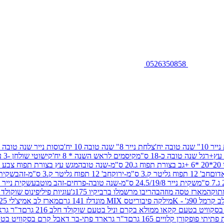
0526350858
שנה טובה יח'
צלחת נייר 8" שנה טובה 10 יח'
כוסות נייר שנה טובה 10 יח'
+רגל שנה טובה כ-18 ס"מ
קיסמים לראש השנה * 8 יח'
קישוטי שולחן -3 עיצובים 12 יח
ובה
מגש עץ בצורת תפוח צבע זהב 29/26
חב' 12 תפוח גליטר ק.3 ס"מ-ירוק
חב' 12 תפוח גליטר ק.3 ס"מ-זהב
שקית נייר 38.5/31.5/11 ס"מ
שקית נייר 24.5/19/8 ס"מ-שנה טובה-פרחים-זהב מוטבע
שקית נייר 30/23/10 ס"מ-שנה טובה-פרחים-זהב מוטבע
תוקה
מארז טסה מוזהב
הריבו מרשמלו ברביקיו 175ג'
עוגיות פיליפינוס שוקולד חלב 0
ל 90ג' - K
מילקה פיבוריטס MIX מונדלז 141 גרם
מארז לב אמיצ'לי 125 גרם
וויט בטעם קקאו ממולא בקרם וניל בטעם שוקולד חלב 216 גרם
ד"ר גרא
פופקורן קלויים 165 גרם
ד"ר גרארד פתי-בר דאבל קרם בסקוויט בטעם שו