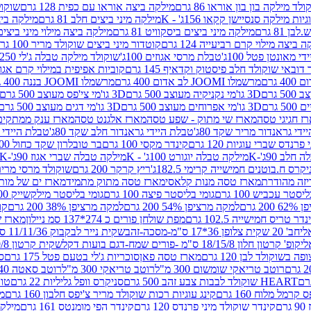
לד מילקה בון בון אוראו 86 גרם
מילקה ביצה אוראו עם כפית 128 גרם
שוקולד
גיות מילקה סנסיישן קקאו 156ג' - K
מילקה מיני ביצים חלב 81 גרם
מילקה ביצים 
 81 גרם
מילקה מיני ביצים ביסקוויט 81 גרם
מילקה ביצה מילוי מיני ביצים 97 גר
 ביצה מילוי קרם רביעייה 124 גרם
קוטדור מיני ביצים שוקולד מריר 100 גרם
די מאונטן פטל 100ג'
טבלת מרסי אגוזים 100ג'
שוקולד מילקה טבלה ג'לי 250 גר'-K
 דובאי שוקולד חלב פיסטוק וקדאיף 145 גרם
קוביות אפיפית במילוי קרם אגוזי לוז
מרשמלו JOOMI לב אדום 400 גרם
מרשמלו JOOMI בננה 400 גרם
3D גו'מי נקניקיה מעוצב 500 גרם
3D גו'מי צי'פס מעוצב 500 גרם
3D גו'מי אפרוחים מעוצב 500 גרם
3D גו'מי דגים מעוצב 500 גרם
ז חגיגי טסה
מארז שי מתוק - שפע טסה
מארז אלגנט טסה
מארז ענק ממתקים
די גראנדור מריר שקד 80ג'
טבלת היידי גראנדור חלב שקד 80ג'
טבלת היידי גר
נדס שברי עוגיות 120 גרם
קינדר מקסי 100 גרם
בר טובלרון שקד כחול 100ג'
לב 90ג'-K
מילקה טבלה יוגורט 100ג' - K
מילקה טבלה שברי אגוז 90ג'-K
קרס ח.בוטנים חמישייה קרימי 182.5ג'
ריץ קרקר 200 גרם
שוקולד מרסי מריר 250 ג
מארז טסה מנות קלאסי
מארז טסה מתוק מתמיד
מארז ים של מות
יסטר עכביש 100 גרם
גומי בליסטר פיצה 100 גרם
גומי בליסטר מילקשייק 100 גרם
2 גרם
למקה מרציפן 54% 200 גרם
למקה מרציפן 38% 200 גרם
קונ
נדר טריס חמישייה 102.5 גרם
מפת שולחן פורים כ 274*137 סמ ניילון
מארז שמי
חב' 20 שקית צלופן 36*17 ס"מ-מסכה-זהב
שקית נייר לבקבוק 11/11/36 ס"מ ס"מ-פורים שמח- דגם ענן
קופ' קרטון חלון 18/15/8 ס"מ -פורים שמח-דגם בועות דקל
שקית קרטון 24.5/19/8 ס"מ-פורים שמח-דגם בועות דקל
שוקולד לבן 120 גרם
מארז טסה פאן
סוכריות ג'לי בטעם פטל 175 גרם
סו
רוטב טריאקי שומשום 300 מ"ל
רוטב טריאקי 300 מ"ל
רוטב סאטה 240 גרם
HEART שוקולד לבבות צבע זהב 500 גרם
סניקרס וופל גליליות 22 גרם
טווי
רמל מלוח 160 גרם
קינג עוגיות רכות שוקולד מריר צ'יפס חלבון 160 גרם
מר
ם
קינדר שוקולד מיני פרנדס 120 גרם
קינדר הפי מומנטס 161 גרם
מילקה ע