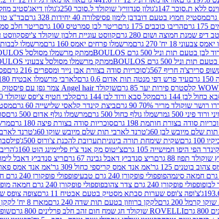
ינס ללא ת.סוכר 147ג'
גולון סנדוויץ' שוקולד ל.סוכר 250ג'
גולון דיאג'סטיב מוזלי 365
מסטיק חמוץ בטעם דובדבן לימון פסיפלורה 40 יחידות 328 גרם
בד"צ טורינו
 גרם
הריבו כוכבים 175 גרם
ריטר לבן סמרטיס 100 גרם
ריטר חלב סמרטיס 
 דיפ שמנת חמוצה ושום 280 גרם
קווסט עוגיית חלבון שוקולד צ'יפס
קווסט ע
וני 18 יח' 270 גרם
מרשמלו פרחים יאמס 160 גרם
מרשמלו לבבות יאמס 
טעם תות וניל 500 גרם BOULOS
ממתק מרשמלו מסולסל BOULOSתכלת לבן בטעם תות וניל 500 גרם
וניל 500 גרם BOULOS
ממתק מרשמלו מסולסל צבעוני BOULOSבטעם תות וניל 500 גרם
ופ סרירצ'ה חריף 567ג'
סוכריות סודה בצורת אבן נייר ומספרים 216 גרם
פס 
ם
עיד פרש דפי מנטה תות אדום 0.6 גרם
לארבי מרשמלו אבטיח 180ג'
לסטרס פירות יער 85 גרם
שוקולד Angel hair צמר גפן עם פיסטוק 150 גרם
כחול לבן 144 גרם
מקל סבא ורוד לבן 144 גרם
קלבי חטיף צ'יפס שוקולד 40 גרם
ושר שוקולד מריר 70% 90 גרם
ביצת קינדר קלאסי שלישייה 60 גרם
מסטיק א
ורוד פיני 500 ג
מרשמלו גולף כחול 500 גרם
מרשמלו גולף אדום 500 גרם
סוכ
כריות סודה בצורת חותמת 198 גרם
סוכריות סודה בצורת פיצה 180 גרם
מרשמ
ת שלם מיובש לבן 60ג'
טרנד לארבי תות שלם מיובש שוקו 60ג'
טרנד לארבי 
1 גרם
שקית שימחת תורה בינונית
תערובת להכנת צ'ורוס 500ג'
פילסברי 
ינדר הפי היפו חמישייה 105 גרם
צ'יטוס מק אנד צ'יז פליימינג הוט 160ג'
הריבו 
קולד תפוז 88 גרם
ריצ סנדביץ דאבל גבינה 67 גרם
ריצ סנדביץ דאבל לימון 67 גר
הוב בוטנים 125 גר'
אמ אנד אמס קריספי כחול 309 גר'
אמ אנד אמס פאוצ' חום 25
פופפולי פופקורן 240 גרם טבעי
פופפולי פופקורן 240 גרם חמאה אורגני
פופפולי פופקורן 240 גרם צדר צהוב
פופפולי פופקורן 240 גרם חמאה מופחת שומן
צ'ופה צ'ופס שערות סבתא מסטיק בטעם אבטיח 11 גרם
צופה צופס שער
 קרמל 200 גרם
לקקן ברווזון בטעם תות שדה 240 גרם
מארז 8 יח' לקקן ברבי 80 גרם
ROVELLI שוקולד חג שמח חום זהב חלב פרלינים 800 גרם
שופר 