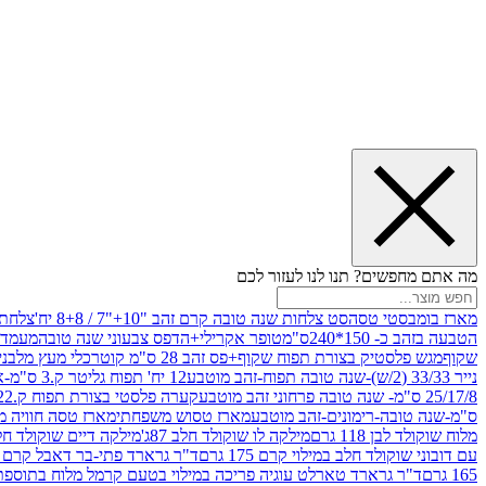
מה אתם מחפשים? תנו לנו לעזור לכם
מארז בומבסטי טסה
סט צלחות שנה טובה קרם זהב "10+"7 / 8+8 יח'
צלחת נייר 10" 
הטבעה בזהב כ- 150*240ס"מ
טופר אקרילי+הדפס צבעוני שנה טובה
מעמד עץ
שקוף
מגש פלסטיק בצורת תפוח שקוף+פס זהב 28 ס"מ קוטר
כלי מעץ מלבני 20*20 *6 +גב בצורת תפוח ג.20 ס"מ-שנה ט
נייר 33/33 (2/ש)-שנה טובה תפוח-זהב מוטבע
12 יח' תפוח גליטר ק.3 ס"מ-אדום
25/17/8 ס"מ- שנה טובה פרחוני זהב מוטבע
קערה פלסטי בצורת תפוח ק.22 ג.7 ס"מ
ס"מ-שנה טובה-רימונים-זהב מוטבע
מארז טסוש משפחתי
מארז טסה חוויה מ
מלוח שוקולד לבן 118 גרם
מילקה לו שוקולד חלב 87ג'
מילקה דיים שוקולד חלב קרמ
עם דובוני שוקולד חלב במילוי קרם 175 גרם
ד"ר גרארד פתי-בר דאבל קרם בסק
165 גרם
ד"ר גרארד טארלט עוגיה פריכה במילוי בטעם קרמל מלוח בתוספת פתיתי 