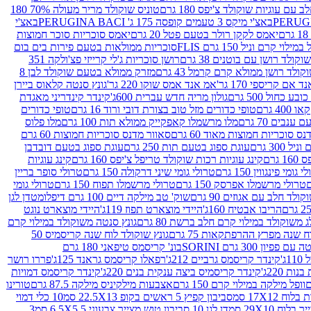
עם עוגיות שוקולד צ'יפס 180 גרם
טוניס שוקולד מריר מעולה 70% 180
באצ'י מיקס 3 טעמים קופסה 175 ג' PERUGINA BACI
באצ'י
יאמס לקקן רולר בטעם פטל 20 גרם
יאמס סוכריות סוכר חמוצות
לוי קרם וניל 150 גרם FLIS
סוכריות ממולאות בטעם פירות בים בום
קולד רושן עם בוטנים 38 גרם
רושן סוכריות ג'לי קרייזי פצ'ולקה 351
ולד רושן ממולא קרם קרמל 43 גרם
מזרק ממולא בטעם שוקולד לבן 8
 אם קריספי 170 גר'
אמ אנד אמס שוקו 220 גר'
גונץ סנטה קלאוס ביירן
ובע כחול 500 גרם
גולון מריה חדש עברית 600ג'
קינדר קינדריני מאגדת
40 גרם
טופי כדורים מזל טוב בצורת דובי ורוד 16 גרם
טופי כדורים
ענבים 70 גרם
מלו מרשמלו קאפקייק ממולא תות 100 גרם
מלו פלוס
ס סוכריות חמוצות מאוד 60 גרם
סאוור מדנס סוכריות חמוצות 60 גרם
300 גרם
עוגת ספוג בטעם תות 250 גרם
עוגת ספוג בטעם דובדבן
גרם
קינג עוגיות רכות שוקולד טריפל צ'יפס 160 גרם
קינג עוגיות
 גומי פינגווין 150 גרם
טרולי גומי שיני דרקולה 150 גרם
טרולי סופר בריין
טרולי מרשמלו אפרסק 150 גרם
טרולי מרשמלו תפוח 150 גרם
טרולי גומי
לד חלב עם אגוזים 90 גרם
שוק' טב מילקה דיים 100 גרם דיפלומט
דן לגן
הריבו אבטיח 160ג'
היידי מוצארט תפוז 119ג'
היידי מוצארט נוגט
 משוקולד במילוי קרם חלב ברשת 80 גרם
גונץ סנטה משוקולד במילוי קרם
ח שנה מפרץ ההרפתקאות 75 גרם
גונץ שוקולד לוח שנה קריסמיס 50
יון 300 גרם SORINI
בונ' קריסמס טיפאני 180 גרם
ג'
קינדר קריסמס גרביים 212ג'
רפאלו קריסמס גראנד 125ג'
פררו רושר
ת 220ג'
קינדר קריסמיס ביצה ענקית בנים 220ג'
קינדר קריסמס דמויות
וופל מילקה במילוי קרם 150 גרם
אצבעות מילקיניס מילקה 87.5 גרם
טורינו
סביבון קפיץ 5 ראשים בקופ 22.5X13 סמ
10 כלי דמוי
דן לגן 10 סביבון טוש מצייר צבעוני 6.5X5.5 סמ
3