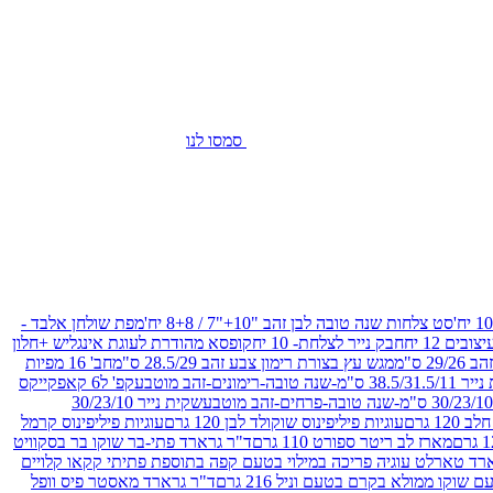
סמסו לנו
סט צלחות שנה טובה לבן זהב "10+"7 / 8+8 יח'
מפת שולחן אלבד -
חבק נייר לצלחת- 10 יח
קופסא מהודרת לעוגת אינגליש +חלון
 ס"מ
מגש עץ בצורת רימון צבע זהב 28.5/29 ס"מ
חב' 16 מפיות
-שנה טובה-רימונים-זהב מוטבע
קפ' ל6 קאפקייקס
שקית נייר 30/23/10
12 גרם
עוגיות פיליפינוס שוקולד לבן 120 גרם
עוגיות פיליפינוס קרמל
מארז לב ריטר ספורט 110 גרם
ד"ר גרארד פתי-בר שוקו בר בסקוויט
רד טארלט עוגיה פריכה במילוי בטעם קפה בתוספת פתיתי קקאו קלויים
קו ממולא בקרם בטעם וניל 216 גרם
ד"ר גרארד מאסטר פיס וופל