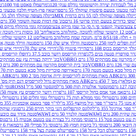
גומי נודלס ענקי 120ג'
מרשמלו פאסט פוד 100ג'
טר
ן טבעוני בטעם פיסטוק שוקולד 55 גרם
פרוטאין פרו-חטיף חלבון טבעוני בטעם 
יגלה מצופה שוקולד לבן 55 גרם כרמית MIX
בייגלה מצופה שוקולד חלב 55 גרם כרמית MIX
טופי כדורים בטעם תותי פרוטי 16 גרם
בונ' פח דמות סנטה השומר 350 גרם SORINI
קס צבעים
שק' קונפטי פי.וי.סי-כד שמן מיקס צבעים
ממתק גומי מתקלף מיקס 60 גרם
סט 12 קישוטי שולחן לחנוכה -כחול/זהב מיטאלי
חב' 10 כוסות נייר-חנוכה שמח כחול/זהב מיטאלי
ס"מ -חנוכה שמח כחול/זהב מיטאלי
סט 12 קישוטי שולחן לחנוכה -צבעוני
ות וופלים לימון 250 גרם
סנטה וורלד איש שלג 150 גרם
סנטה וורלד סנטה,איש ש
קריסמס בכוס 108 גרם
היידי פינגווין 70ג'
היידי איש שלג 70ג'
היידי איש שלג 50
דר סורפריז סנטה בנים 75ג'
פררו קריסמס רושר כוכב 37.5 ג'
דופלו קריסמיס איש
רטון עם ממתקים 170 גרם VOBRO
בונ' ירוקה בצורת עץ עם ממתקים 170 גרם OBRO
רם VOBRO
בונ' בית קריסמס מקרטון עם ממתקים 200 גרם VOBRO
10 סביבון פ
מקל סבא בטעם מנטה 170 גרם
אירופה סוכריות מקל סבא בטעם תות 170 גרם
ABK מארז ממתקים לקריסמיס ידית אדומה מס' 2 300 גרם
ABK מארז מתנה פעמון לקריסמיס מס' 1 200 גרם
ABK מארז ממתקים גדול לקריסמיס דגם תיק מס' 4 500 גרם
1 גרם
מונסטר אולטרה תות 500 מ"ל
מונסטר 500 מ"ל ROSSI
גומי לעי
אמ אנד אמס כחול קריספי 107 גר'
פררו רושר קריסמיס עץ אשוח 150ג'
1 גרם
טרולי גומי ממולא תות 75 גרם
טרולי גומי זחלים 150 גרם
טרולי מרש
ו 75 גרם
ד"ר פפר וניל מוקצף 355 מ"ל
ד"ר פפר בטעם אוכמניות 355 מ"ל
 פפר אורגינל 355 מ"ל
קלוגס קורנפלקס דגני בוקר תירס 250 גרם
גונץ שוקולד 
שקית 200 גרם WAWI
סנטה קלנדר 50 גרם WAWI
סנטה בודד עם כובע 80 גרם WAWI
עט בטעם פטל 15 גרם
גוסי ממתק ג'ל בצורת עט בטעם אבטיח 15 גרם
גוס
ובאי 200 גרם
גוסי ג'ל בקבוק חמוץ 20 גרם
גוסי ג'ל סמיילי 20 גרם
מארז 6 יח' תיבת אוצר פלסטיק
פרינגלס הכל בייגל 158 גרם
פרינגלס שמנת בצל צדר 158 גרם
פרינגלס מ
גרם
אוראו מארז וניל 12 יח' 441.6 גרם
אוראו מארז גלידה 12 יח' 331.2 גרם