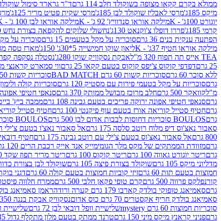
ממולא בקרם קקאו מצופה בשוקולד חלב 114 גרם
ד"ר גרארד סימול שוקולד חלב
מיקס 185ג'
מרסי לאבליז שוקולד לבן 185ג'
מרסי שקית פטיט מריר 125ג'
מרסי
יוגורט 100ג' - K
מילקה אוראו סנדוויץ' 92 ג' - K
מילקה אוראו לבן 100 ג' - K
קרמי 185ג'
פררו דופלו צ'וקנאט 130ג'
נחשולי שלוקים להקפאה בצורת נחש 280 מ"ל
הפתעה ענקית בנים 36 גרם
סוכריה על מקל בטעמים 15 גרם
סוכריה על מקל בט
מילקה אוראו חטיף 37ג' - K
ליאון שוקו חמישייה 5*30ג' 150ג'
מארז טסה מג
TEA אייס תה תפוח 320 מ"ל
אבקת נסקוויק שוקו 280ג'
נסטלה נסקפה קפה נמס 3 ב1
25 גרם
דפדפי קוקוס צ'יפס קוקוס בטעם קקאו 25 גרם
ווי סמארט קראנצי מנגו 0
ללא סוכר 60 גרם
סוכריות קשות 60 גרם BAD MATCH
סוכריות קשות WINTER 150 גרם Share pack
גרם
סוכריות על מקל בטעמי פירות עם מסטיק 120 גרם
סוכריות קולה ולימון 120 גרם
מ"ל
קוואקר 500 גרם
חלב מרוכז מבושל ממותק 370 גרם
סנאפי חטיפי אפונה יר
גרם
סנאפי חטיפי אפונה ירוקה פריכים בטעם גבינה 108 גרם
ממבה ביץ' בייטס 60
גרם
חטיף סטייל קוריאה אורז בטעם עוף פיקנטי 100 גרם
חטיף סטייל קוריאה א
גרם
BOULOS סוכריות דחוסות לבבות אדום לבן 500 גרם
BOULOS סוכריות דחוסות לבבות לבן ורוד 500 גרם
סאבור נאצ'וס דיפ מלוח רוטב סלסה 175 גרם
אל סאבור נאצ'ו בטעם צ'ילי חריף
800 גרם
אל סאבור נאצ'וס בטעם צ'ילי עם רוטב גבינה 175 גרם
חטיף דובאי חלב 
גרם
מזוודת הממתקים של מקס מלך הגומי
מייק אנד אייק רכבת הרים 120 גרם
גרם
ריטר יוגורט גאווה 100 גרם
ריטר קוקוס 100 גרם
ריטר מריר תפוז שקד 100 גרם
מדליוני מיקס 105 גרם
שוקולד בצורת פיצה 105 גרם
שוקולד לבן בצורת כדור 105 גר
חמוצות בטעם תות 60 גרם
זיזי קוביות חמוצות בטעם קולה 60 גרם
דגני בוקר 
קורנפלקס פרווה 500 גרם
קרם טופי פקאן חלבי 500 גרם
ממרח חלווה פיסטוק פרוו
גרם
סאמיאנג טופוקי בולדק קארבו 179 גרם קערה ורודה
ראמן סאמיאנג בולדק קארבו 
סאמיאנג בולדק חריף אקסטרים 70 גרם כוס אדום
נסקוויק אבקת בננה 350ג'
סוכריות חמוצות 60 גרם mystery
שלישיית וופל דובאי לבן 72 גרם
שלישיית וופל
גרם
פניני קראנץ מיקס מיני 150 גרם
טרנד ממתק בטעם מלון מתקלף גדול 135ג'