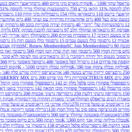
טראפל שקד 300ג' - K
שקית מארס מיני מיקס 400 גרם
קראנצ'י רואופ בטעם תו
חלב להמסה 31% קקאו בד"צ 750 גרם
מטבעות שוקולד מריר להמסה 51% קקאו פרווה בד"צ 750 גרם
קראנצ'י בייטס 110 גרם
אוראו גולדן 154 גרם
מילקה מיני קוקיז 110 גרם
מרשמלו 150 גר 
בטעם שום בצל 400 גרם אחוה
עוגיות מזרחיות עם זעתר 400 גרם אחוה
ערכה 
12 גרם
הנשיקות שלי "דובי" 40 גרם
תיק יצירה סוכריות כוכב 60 גרם
תיק יצירה
אפרסק 97 גרם
אוראו שוקולד חלב 97 גרם
ערכה להכנת ממתק DIY גלידה 43.5 גרם
ס"מ בטעם דובדבן 17 גרם
ממרח סניקרס 200 גרם
שוקולד רושן אורירי לבן 80 גרם
אבטיח 12 גרם
גומי בולז בטעם ענבים 15 גרם
גומי בולז בטעם תות 15 גרם
גומ
מנטה 90 גרם
SC Join Membership
SC Renew Membership
ממתק אצבעוני 7.5 
נחש פירות חמוץ 500 גרם
גומי ואוו תות שדה קטן חמוץ 500 גרם
גומי ואוו כרי
גרם
סוכ' מנטוס רול יחידה דיסקברי 37.5 גרם
אורביט גומי לעיסה ללא סוכר בטעם
קופסת פח פרחים 114 גרם
רול וופל מאסטר 400 גרם
וופל מאסטר גריף 360 גרם
K
מילקה טבלה צימוק אגוז 90ג'-K
מילקה טבלה דובדבן 100ג' - K
קונוס לבבות 
250 גרם
צ'יפס ירקות שורש בטטה 40ג אורגני
צ'יפס ירקות שורש סלק 40ג' -אורגני
200 גרם CITRUS MIX
סוכריות ג'ילי בוני פרוט 200 גרם BERRY MIX
פופ
גרם
פופפולי פופקורן מוכן פלפל מלח ים 142 גרם
פופפולי פופקורן מוכן קרמל 142 גרם
מוכן מרשמלו 142 גרם
פופפולי פופקורן מוכן חמאה 142 גרם
קינדר בואנו דארק ב
150 גרם
זריפה גרעיני דלעת 250 גרם
זריפה גרעיני אבטיח 200 גרם
קרפט רוטב ב
מאגדת דגנים טראפלס ושוקולד
אנרג'י מאגדת תחתית מריר
נסקוויק אבקת תות 0
ביו דיאג'סטיב ש.שועל פירות 270ג'
גולון אורגני ביו דיאג'סטיב ש.שועל שוקו 270ג'
מוזרים 120ג'
צ'ופה צופס סוכ על מקל חמוץ 120ג'
ברילה פסטו ריקוטה א.מלך 190ג
190ג'
סאנטאנג'לו-פאנטונה שוקולד צ'יפס 500 גרם
סאנטאנג'לו-פאנטונה בקופסה 0
K
טבלת מילקה שוקו אנד קקס 300ג' K
גומי תנתה 500 גרם מיקס מסוכר מיני תות בננה
צבעי הקשת 60 גרם
פרינגלס פלפל הבאנרס 158 גרם
שוק' בר טובלרון חלב 200ג'
סחלב 500 גרם
נסטלה קורנפלקס ללא גלוטן 375ג'
אנטון ברג מרציפן מילוי בייליס 75