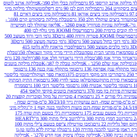
 מילקה ארנב קריספי 95 גרם
מילקה בבלי חלב 90ג'-K
מילקה ארנב לוטוס
ביסקוויט 264 גרם
מילקה חום לבן 90 גרם דיפלומט
שוקולד מילקה מיני
ם
מילקה מיני ביצים אוראו 81 גרם
מילקה מיני ביצים דאיים 81
קוטדור ביצים שוקולד חלב 350 גרם
טבלת מילקה ביסקוויט קרם 100ג' -
מילקה עוגיות סנדוויץ' פאוס 260ג' - K
ליאון שוקולד לבן חמישייה
 קוביס כרמית 200 גרם
מרשמלו JOOMI מיני גולף לבן 400
מרשמלו JOOMI פטריה ורודה 400 גרם
3D גו'מי דובי ורוד מעוצב 500
3D גו'מי דובי כחול מעוצב 500 גרם
3D גו'מי כבשה מעוצב 500 גרם
3D
3D גו'מי כלבים מעוצב 500 גרם
פילסברי בראוניז ללא גלוטן 415
 טסה
מארז מותגי הבית טסה
טבלת היידי מריר מקור וונצואלה 50ג'
טבלת
אנדור מריר אגוז 80ג'
טבלת היידי גראנדור חלב אגוז 80ג'
רולטה 120 גרם
מילקה אגוז שלם 250ג' - K
מילקה טבלה לו 87ג'-K
טבלת מילקה בוטנים
גומי מתקלף ענק אפרסק 136 גרם
גומי מתקלף ענק בננה 136 גרם
גומי
רם
הריבו זהב מקסי דובונים 375ג'
מארז ספר ושוקולדים
גומי בליסטר
גים
מארז סירת מתוקטסה
סילאן טבעי לחיץ 500 גרם
מארז התיק המתוק
גומי בליסטר אבטיח 100 גרם
גומי בליסטר דובי 100 גרם
ממרח
פיטורת פירות בון ממן 370 גרם
חמאת בוטנים סקיפי קלאסי 454
נייה ג'לי פורים * 25 גרם
מארז 4 סוכריות על מקל וסוכריות קופצות 20
שקית נייר 30/23/10 ס"מ-פורים שמח -
גומי בננה קצף 1 ק"ג
קליק מיני
כריות ג'לי בטעם ענבים 175 גרם
סוכריות ג'לי בטעם תות שדה 175
רוטב חמוץ מתוק 300 מ"ל
רוטב צ'ילי מתוק 300 מ"ל
HEART
קס וופל גליליות 22 גרם
ג'מבו טורטילה צ'יפס בטעם צ'ילי מתוק 100
ק ראמן פיקנטי להכנה מהירה 120 גרם
גולון שרקיז ללא גלוטן טו-גו
וגת גבינה 300ג'-K
מילקה טבלה צימוק אגוז חדש 270ג' - K
מילקה