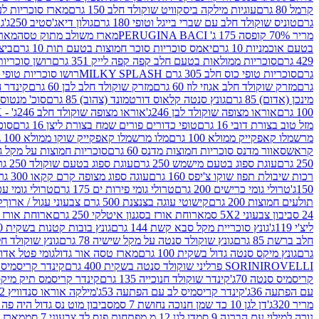
קרמל 80 גרם
עוגיות מילקה ביסקוויט שוקולד חלב 150 גרם
מארז סוכריות לעיס
גרם
טוניס שוקולד חלב עם שברי בייגל וטופי 180 גרם
גולון דיאג'סטיב 250ג'
גו
מריר 70% קופסה 175 ג' PERUGINA BACI
מארז משולב מתוק טסה
מארז
בטעם אוכמניות 10 גרם
יאמס סוכריות סוכר חמוצות בטעם תות 10 גרם
ביצת
429 גרם
סוכריות ממולאות בטעם חלב קפה קפה לייק 351 גרם
רושן סוכריות ג'לי 
גרם
סוכריות טופי כוס חלב 305 גרם MILKY SPLASH
רושו סוכריות טופי חלב 
גרם
מזרק שוקולד חלב אגוזי לוז 60 גרם
מזרק שוקולד חלב לבן 60 גרם
קינדר הפי
מינכן (אדום) 85 גרם
גונץ סנטה קלאוס דורטמונד (צהוב) 85 גרם
סוכ' מנטוס מנטה
100 גרם
אוראו מצופה שוקולד לבן 246ג'
אוראו מצופה שוקולד חלב 246ג' - K
מזל טוב בצורת דובי 16 גרם
טופי כדורים פורים שמח בצורת ליצן 16 גרם
סוכר
מרשמלו קאפקייק ממולא 100 גרם
מלו מרשמלו קאפקייק שוקו ממולא 100 גרם
קראש
סאוור מדנס סוכריות חמוצות מדנס 60 גרם
סוכריות חמוצות על מקל גולגולת
250 גרם
עוגת ספוג בטעם מישמש 250 גרם
עוגת ספוג בטעם שוקולד 250 גרם
רכות שיבולת תפוז שוקו צ'יפס 160 גרם
עוגה ספוג מצופה קרם קקאו 300 גרם
150ג'
טרולי גומי כרישים 200 גרם
טרולי גומי פירות ים 175 גרם
טרולי גומי עכברים
תולעים חמוצות 200 גרם
קישוטי עוגה בצנצנת 500 גרם צבעוני עגול / ארוך
ק
24 סביבון צבעוני 5X2 סמ
ארוחת אורז בסגנון איטלקי 250 גרם
ארוחת אורז בסגנ
ליצ'י 119ג'
גונץ סוכריית מקל סבא קשת 144 גרם
גונץ בובות קטנות בשקית 100 גרם
חלב ברשת 85 גרם
גונץ שוקולד סנטה על מקל שישיה 78 גרם
גונץ שוקולד חלב ס
גרם
גונץ מיקס סנטה גדול בשקית 100 גרם
מארז טסה אור גדול
גומי פטל אדום 
ROVELLI פרליני שוקולד סנטה בשקית 400 גרם
SORINI
קינדר קריסמיס מיק
קריסמיס סנטה 70ג'
קינדר שוקולד חנוכייה 135 גרם
קינדר קריסמס תיק מיקס 193
עם הפתעה 36ג'
קינדר קריסמיס לב עם הפתעה 53ג'
מילקה אוראו סנדוויץ 92 גרם
מריר 320ג'
דן לגן 10 כד שמן חנוכה נחושת 7 סמ
סביבון מוט נס גדול היה פה ברש
נורה למילוי עם הברגה 9 סמ
דן לגן 12 מ.מפתחות פנס לד צבעוני 7 סמ
מארז 3 מזרקים לאפייה ולבישול 10 מל'