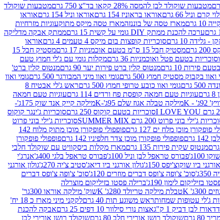
מטבעות שוקולד לבן להמסה 28% קקאו בד"צ 750 גרם
מטבעות שוקולד
קרם וניל 66 גרם
אוראו בראוניז 154 גרם
אוראו וניל 154 גרם
אוראו
1 גרם
מארז טסה של בוננזה
מארז טסה מיקס מתוק
עוגיות מזרחיות
ערכה להכנת ממתק DIY גומי על קשית 15 גרם
ממתק אבקה מדליקה
גלידה 10 גרם
סוכריות קופצות בום מיקס 4 טעמים 4 גרם
אוראו
 גרם
מסטיק חבל 15 ס"מ בטעם אוכמניות 17 גרם
מסטיק חבל 15
וכריות בטעם פטל ואוכמניות 36 גרם
מקלות גומי עם ג'לי חמוץ טעם
ם פירות 10 גרם
מנטוס קלין ברט פירות יער 90 גרם
מנטוס קלין ברט'
 ואוו בקבוק מסטיק חמוץ 500 גרם
גומי ואוו מיני המבורגר 500 גרם
גומי ואוו
50 גרם
גומי ואוו כובע טרופי חמוץ 500 גרם
ראש ג'לי אבטיח 8
ם
עוגיות טעם חמאה קופסת פח ורדים 114 גרם
עוגיות טעם חמאה
' - K
מילקה טבלה אגוז שלם 95ג'-K
מילקה קייק אנד שוק 175ג'-
סוכריות בטעם קוקוס 250 גרם
סוכריות ג'ינגר קוקוס
ריות ג'ילי בוני פרוט 200 גרם SUMMER MIX
סוכריות ג'ילי בוני פרוט
 פופקורן מוכן מלח ים 127 גרם
פופפולי פופקורן מוכן מתוק מלוח 142
 גרם
פופפולי פופקורן מוכן צדר חלפיניו 142 גרם
פופפולי פופקורן
מנטוס שקית פירות 135 גרם
מארז מקלות ביסקוויט עם שוקולד חלבי
100ג'
פבורס טראפל לבן וניל 100ג'
פבורס טראפל בלגי 400ג'
אנרג'י
ורגני ביו שוקוצ'יפס 150ג'
גולון אורגני ביו דיאג'סטיב צ'יה 270ג'
גולון אורגני
3ג'
סוכ' צ'ופה צ'ופס דברים מוזרים 120ג'
סוכ' צ'ופה צ'ופס דברים
ו בזיליקום לימון 190ג'
ברילה פסטו בזיליקום מוצרלה
3ג' K
טבלת מילקה טריולד 280ג' K
שוק' מילקה אוראו 300גר'
ות ג'לי עטופות שמחות
ראש משוגע תות 40 גרם
לקקני מיני מארז כ 18 יח'
אורז לבן דביק 1 ק"ג
אצות נורי סילוור 10 דפים 25 גרם
אבקה להכנת
80 גרם
שוקולד רושן אורירי חלב 80 גרם
שוקולד רושן אורירי לבן