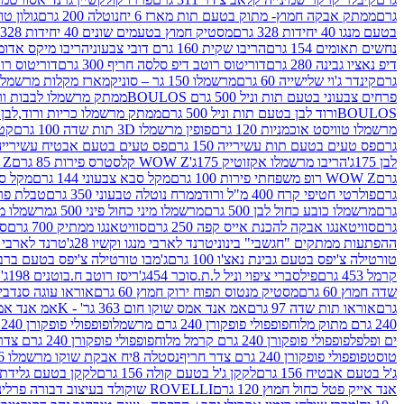
גרם
ממתק אבקה חמוץ- מתוק בטעם תות מארז 6 יח
נוטלה 200 גרם
גולון טוו
בטעם מנגו 40 יחידות 328 גרם
מסטיק חמוץ בטעמים שונים 40 יחידות 328 גרם
נחשים תאומים 154 גרם
הריבו שקית 160 גרם דובי צבעוני
הריבו מיקס אדומים 175
דיפ נאציו גבינה 280 גרם
דוריטוס רוטב דיפ סלסה חריף 300 גרם
דוריטוס רוטב
גרם
קינדר ג'וי שלישייה 60 גרם
מרשמלו 150 גר – סוניק
מארז מקלות מרשמלו יאמס צבע
פרחים צבעוני בטעם תות וניל 500 גרם BOULOS
ממתק מרשמלו לבבות ורוד לבן ב
BOULOSורוד לבן בטעם תות וניל 500 גרם
ממתק מרשמלו כריות ורוד,לבן בטעם תות 
מרשמלו טוויסט אוכמניות 120 גרם
פופין מרשמלו 3D תות שדה 100 גרם
קטש
גרם
פס טעים בטעם תות עשירייה 150 גרם
פס טעים בטעם אבטיח עשירייה 150 גר
לבן 175ג'
הריבו מרשמלו אקזוטיק 175ג'
WOW Z קלסטרס פירות 85 גרם
WOW Z ק
גרם
WOW Z רופ משפחתי פירות 100 גרם
מקל סבא צבעוני 144 גרם
מקל סבא 
גרם
פולרטי חטיפי קרח 400 מ"ל ורוד
ממרח נוטלה טבעוני 350 גרם
טבלת פררו ר
גרם
מרשמלו כובע כחול לבן 500 גרם
מרשמלו מיני כחול פיני 500 ג
מרשמלו מיני 
גרם
סוויטאנגו אבקה להכנת אייס קפה 250 גרם
סוויטאנגו ממתיק 700 גרם
סו
ההפתעות ממתקים "חגשבי" בינוני
טרנד לארבי מנגו וקשיו 28ג'
טרנד לארבי תו
טורטילה צ'יפס בטעם גבינת נאצ'ו 100 גרם
ג'מבו טורטילה צ'יפס בטעם ברביקיו 00
קרמל 453 גרם
פילסברי ציפוי וניל ל.ת.סוכר 454ג'
ריסז רוטב ח.בוטנים 198ג'
ק
שדה חמוץ 60 גרם
מסטיק מנטוס תפוח ירוק חמוץ 60 גרם
אוראו עוגה סנדביץ שו
גרם
אוראו תות שדה 97 גרם
אמ אנד אמס שוקו חום 363 גר' - K
אמ אנד אמס צ
240 גרם מתוק מלוח
פופפולי פופקורן 240 גרם מרשמלו
פופפולי פופקורן 240 גרם חמאה סינמה
ים ופלפל
פופפולי פופקורן 240 גרם קרמל מלוח
פופפולי פופקורן 240 גרם צדר לבן
טוסט
פופפולי פופקורן 240 גרם צדר חריף
נסטלה 8יח אבקת שוקו מרשמלו 193.6ג'
ג'ל בטעם אבטיח 156 גרם
לקקן ג'ל בטעם קולה 156 גרם
לקקן בטעם גלידת שוקו
אנד אייק פטל כחול חמוץ 120 גרם
ROVELLI שוקולד בעיצוב דבורה פרלינים 800 גרם