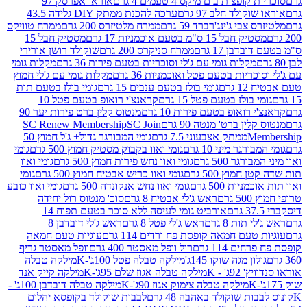
פצות בום מיקס 4 טעמים 4 גרם
אוראו אפרסק 97
ולד חלב 97 גרם
ערכה להכנת ממתק DIY גלידה 43.5
בי ג'ינג'רברד 59 גרם
ממרח מלטיזרס 200 גרם
ממרח טוויקס
בל 15 ס"מ בטעם אוכמניות 17 גרם
מסטיק חבל 15
בן 17 גרם
ממרח סניקרס 200 גרם
שוקולד רושן אורירי
מקלות גומי עם ג'לי וסוכריות בטעם פירות 36 גרם
מקלות גומי
ריות בטעם פטל ואוכמניות 36 גרם
מקלות גומי עם ג'לי חמוץ
רם
גומי בולז בטעם ענבים 15 גרם
גומי בולז בטעם תות
בולז בטעם פטל 15 גרם
קראנצ'י רואופ בטעם פטל 10
רואופ בטעם פירות 10 גרם
מנטוס קלין ברט פירות יער 90
ין ברט' מנטה 90 גרם
SC Join
SC Renew Membership
M
ממתק אצבעוני 7.5 גרם
גומי המבורגר גדול+ ג'ל חמוץ 50
גר מיני 10 גרם
גומי ואוו בקבוק מסטיק חמוץ 500 גרם
גומי
גר 500 גרם
גומי ואוו נחש פירות חמוץ 500 גרם
גומי ואוו
מוץ 500 גרם
גומי ואוו כריש אבטיח חמוץ 500 גרם
גומי
ות 500 גרם
גומי ואוו נחש אנקונדה 500 גרם
גומי ואוו כובע
רם
ראש ג'לי אבטיח 8 גרם
סוכ' מנטוס רול יחידה
אורביט גומי לעיסה ללא סוכר בטעם תפוח 14
תות 8 גרם
ראש ג'לי פטל 8 גרם
ראש ג'לי דובדבן 8
עם חמאה קופסת פח ורדים 114 גרם
עוגיות טעם חמאה
 114 גרם
רול וופל מאסטר 400 גרם
וופל מאסטר גריף
ון מגה שוקו 145ג'
מילקה טבלה פטל 100ג'-K
מילקה טבלה
ג' - K
מילקה טבלה אגוז שלם 95ג'-K
מילקה קייק אנד
מילקה טבלה צימוק אגוז 90ג'-K
מילקה טבלה דובדבן 100ג' -
ת שוקולד באהבה 48 גרם
לבבות שוקולד בקופסא יהלום