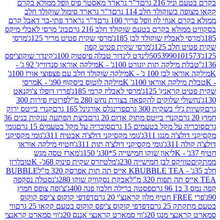
 216 גרם
ד"ר גרארד מאסטר פיס וופל ממולא בקרם
שוקולד חלב 114 גרם
ד"ר גרארד סימול שוקולד חלב
וזי לוז וופל פריך 100 גרם
ד"ר גרארד פתי-בר דאבל קרם
לא בקרם בטעם שוקולד חלב 216 גרם
בונ' מרסי לאבלי מיקס
בליז שוקולד לבן 185ג'
מרסי שקית פטיט מריר 125ג'
מרסי
ב 125ג'
מרסי שקית פטיט קפה
505399010
לינדט לינדור טבלה פיסטוק 100ג'
קינדר שוקוצ'יפס
ילקה תות יוגורט 100ג' - K
מילקה אוראו סנדוויץ' 92 ג' -
בן 100 ג' - K
מילקה שוקולד חלב עם פצפוצי אורז 100ג'
ה אוראו 100ג' K
מילקה לוטוס ביסקוף 90ג' - K
מרסי
אנץ' 125ג'
מרסי לאבליז קרמי 185ג'
פררו דופלו צ'וקנאט
 שלוקים להקפאה בצורת נחש 280 מ"ל
פרוטיז פירות 300
י בשקית 300 גרם
פרינגלס אורגינל 165 גרם
קנדי בייטס ירוק
קנדי בייטס מתוק אדום 20 גרם
ביצת הפתעה ענקית בנים 36
ל מקל בטעמים 15 גרם
סוכריה על מקל בטעמים 15 גרם
גומי
 מנגו 311ג'
גומי מקסיקני דולצ'ה אבטיח 311ג'
גומי מקסיקני
ג'
גומי מקסיקני דולצ'ה תות 311ג'
חטיף מילקה אוראו
ליאון שוקו חמישייה 5*30ג' 150ג'
מארז טסה מגש
יקס לבן חמישייה 230ג'
מלטיזרס שקית פינוק 68ג'- K
טובלרון
BUBBLE TEA אייס תה תות אפרסק 320 מ"ל
BUBBLE
אבקת נסקוויק שוקו 280ג'
נסטלה נסקפה
פסטה ברילה חלבון פנה 400ג'
צ'ופה צופס חמוץ
דפדפי קוקוס צ'יפס קוקוס
2 גרם
דפדפי קוקוס צ'יפס קוקוס בטעם קקאו 25 גרם
ווי
 מנגו 20ג'
ווי סמארט קראנצי אננס 20ג'
ווי סמארט קראנצי