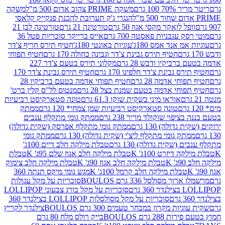
 100 גרם
משקה PRIME צהוב אדום 500 מ"ל
משקה
הנגרי ג'ק תערובת להכנת פנקייק קלאסי
ל לואקר מקסי אגוז 50 גרם
טורטינה 21 גרם
טורטינה לבן 21
 עגבניות פאסטה 700 גרם
אייס ברייקר סוכריות פטל 36
מ אנד אמס 180ג'
עוגיות באונטי 180ג'
חטיף תירס חריף צ'דר
חטיף תירס גבינת צ'דר וגבינה כחולה 170 גרם
חטיף תפוחי
ביקיו ודבש 28 גרם
מקלוני תירס בטעם צ'דר 227
 גבינת צ'דר חלפינו 170 גרם
חטיף תירס גבינת צ'דר 170
חי אדמה 28 גרם
חטיף תפוחי אדמה בטעם ברביקיו 28
וחי אדמה בטעם שמנת בצל 28 גרם
מנטוס לל"ס קלין ברט'
אוראו מיני בשקית שוקו 61.3 גרם
טונה סטארקיסט רביעיות
טונה סטארקיסט רביעיות שמן צמחי* 120 גרם
ממתק
יפוי שוקולד מריר 238 גרם
ממתק גומי מתקלף ענבים
דולה) 130 גרם
ממתק גומי מתקלף אפרסק (שקית גדולה)
ק גומי מתקלף ליצ'י (שקית גדולה) 130 גרם
ממתק גומי
(שקית גדולה) 130 גרם
טבלת מילקה חלב דיים 100ג'
דיזרט 100ג' K
טבלת מילקה חלב אגוז שלם 95ג' K
טבלת
K
טבלת מילקה חלב אגוז 90ג' K
טבלת מילקה חלב צימוק
טבלת מילקה חלב קרמל 100ג' K
מגש גומי מיקס תנתה 360
 מסולסל 336 גרם BOULOS
סוכריות על מקל עגולות
 גרם
סוכריות על מקל בורג צבעוני LOLLIPOP
סוכריות על מקל מסולסלות LOLLIPOP בצילנדר 360
ות מקרון במבחר טעמים 300 גרם BOULOS
צילנדר לקריץ
28 גרם BOULOS
בייק רולס מלח 80 גרם