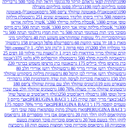
לפאי גראהם קרקר 170ג'
גומי וידאל תות סוכר 500 גר'
ברילה
לימון 190ג'
ברילה פסטו בזיליקום מוצרלה
ג'לו-פאנטונה שוקולד צ'יפס 500 גרם
סאנטאנג'לו-פאנטונה
דיי ביסתן קלינדר בטעמים שונים 251 גרם
טבלת מילקה
K
טבלת מילקה טריולד 280ג' K
שוק' מילקה אוראו
לת מילקה שוקו אנד קקס 300ג' K
גומי תנתה 500 גרם מיקס
 תות בננה
גומי תנתה 500 גר' תות חמוץ גדול
גומי תנתה 500 גר'
יות ג'לי עטופות שמחות
ראש משוגע תות 40 גרם
לקקני מיני
פרינגלס פלפל הבאנרס 158 גרם
שוק'
 200ג'
דג כסף פרווה 1 ק"ג
דג זהב חלבי- 1 ק"ג
cremo וופל
 מריר בודד
אורז לבן דביק 1 ק"ג
אצות נורי סילוור 10 דפים 25
נת סחלב 500 גרם
נסטלה קורנפלקס ללא גלוטן 375ג'
אנטון
וי בייליס 175 גרם
אנטון ברג מרציפן משמש בברנדי 220
שן אורירי מריר 80 גרם
שוקולד רושן אורירי חלב 80
ושן אורירי לבן קרמל 80 גרם
עוגיות מילקה ביסקוויט שוקולד
מארז סוכריות לעיסה תות שדה ודומדמניות 150 גרם
היידי
1ג'
טוניס שוקולד חלב עם עוגיות שוקולד צ'יפס 180
לד מריר מעולה 70% 180 גרם
טוניס שוקולד חלב עם שברי
גולון דיאג'סטיב 250ג'
גולון דיאג'סטיב ש.שועל שוק'
 קפה שקית 125 ג' PERUGINA BACI
באצ'י מיקס 3
PERUGINA
באצ'י מריר 70% קופסה 175
מארז משולב מתוק טסה
מארז טסה שובי דובי
קן רולר תות 20 גרם
יאמס אבן נייר ומספריים 18 גרם
יאמס
עם פטל 20 גרם
יאמס סוכריות סוכר חמוצות בטעם
יאמס סוכריות סוכר חמוצות בטעם תות 10 גרם
ביצת