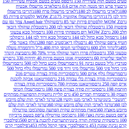
ת עשירייה 150 גרם
פס טעים בטעם אבטיח עשירייה 150
דפי מנטה תות אדום 0.6 גרם
לארבי מרשמלו אבטיח
מרשמלו לב 180ג'
לארבי מרשמלו פרח 180ג'
הריבו מרשמלו
הריבו מרשמלו אקזוטיק 175ג'
WOW Z קלסטרס פירות 85
 85 גרם
שוקולד Angel hair צמר גפן עם
טבלת שוקולד דובאי לבן 200 גרם
טבלת שוקולד דובאי
WOW Z רופ משפחתי פירות 100 גרם
מקל סבא צבעוני
 סבא כחול לבן 144 גרם
מקל סבא ורוד לבן 144 גרם
קלבי
ולד 40 גרם
גולון דיאג'סטיב תפוז 280ג'
גולון באטר פליי
ב 600 גרם
פולרטי חטיפי קרח 400 מ"ל ורוד
ממרח נוטלה
טבלת פררו רושר שוקולד מריר 70% 90 גרם
ביצת קינדר
60 גרם
מסטיק אגוגו בטעם פירות 40 יחידות 330 גרם
ריצ
טעם גבינה 91 גרם
מרשמלו כובע כחול לבן 500 גרם
מרשמלו
50 ג
מרשמלו מיני ורוד פיני 500 ג
מרשמלו גולף כחול 500
לף אדום 500 גרם
סוכריות סודה בצורת טטריס 216
סודה בצורת כלי עבודה 216 גרם
סוויטאנגו אבקה להכנת
סוויטאנגו ממתיק 700 גרם
סוכריות סודה בצורת
סוכריות סודה בצורת פיצה 180 גרם
מרשמלו חטיפי
ממרח תמרים 450 גרם קליית גת
שקית ההפתעות ממתקים
וני
טרנד לארבי מנגו וקשיו 28ג'
טרנד לארבי תות שלם מיובש
ד לארבי תות שלם מיובש שוקו 60ג'
טרנד לארבי תות שלם
6ג'
מארז ממתקים שקית הפתעה טסה
ג'מבו טורטילה
נת נאצ'ו 100 גרם
ג'מבו טורטילה צ'יפס בטעם ברביקיו
ית שימחת תורה בינונית
תערובת להכנת צ'ורוס 500ג'
פילסברי
 453 גרם
פילסברי ציפוי קרמל מלוח 453ג'
פילסברי קרם