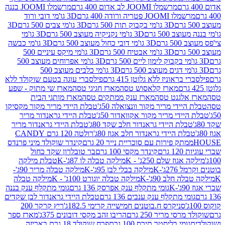
מרשמלו JOOMI לב אדום 400 גרם
מרשמלו JOOMI בננה
JOOM פטריה ורודה 400 גרם
3D גו'מי דובי ורוד
3D גו'מי בקבוק תות 500 גרם
3D גו'מי צבים 500 גרם
3D
 500 גרם
3D גו'מי נקניקיה מעוצב 500 גרם
3D גו'מי
גרם
3D גו'מי דובי כחול מעוצב 500 גרם
3D גו'מי כבשה
3D גו'מי אבטיח 500 גרם
3D גו'מי מיקס עיניים 500
3D גו'מי אפרוחים מעוצב 500
3D גו'מי כלבים מעוצב 500
ראוניז ללא גלוטן 415 גרם
פילסברי עוגה בטעם שוקולד ללא
מארז קלאסוש טסה
מארז חגיגי טסה
מארז שי מתוק - שפע
אלגנט טסה
מארז ענק ממתקים טסה
מארז מותגי הבית
ידי מריר מקור וונצואלה 50ג'
טבלת היידי מריר מקור מקסיקו
ידי מריר מקור אקוואדור 50ג'
טבלת היידי גראנדור מריר
לת היידי גראנדור חלב שקד 80ג'
טבלת היידי גראנדור מריר
ת היידי גראנדור חלב אגוז 80ג'
רולטה 120 גרם CANDY
תק פירות עם סוכריית נייר 20 גרם
קינדר שוקולד מיני פרנדס
רם
קינדר מקסי 100 גרם
בר טובלרון שקד כחול
וז שלם 250ג' - K
מילקה טבלה לו 87ג'-K
טבלת מילקה
2ג'-K
מילקה בבלי לבן 95ג'-K
מילקה טבלה מריר 90ג'-
חלב 90ג'-K
מילקה טבלה יוגורט 100ג' - K
מילקה טבלה
גומי מתקלף ענק אפרסק 136 גרם
גומי מתקלף ענק בננה
י מתקלף ענק ענבים 136 גרם
טבלת היידי גראנדור לבן שקדים
סניקרס ח.בוטנים חמישייה קרימי 182.5ג'
ריץ קרקר 200
סי מריר 250 גרם
הריבו זהב מקסי דובונים 375ג'
מארז ספר
ומי בליסטר תירס 100 גרם
פרח שוקולד 18 גרם באריזה