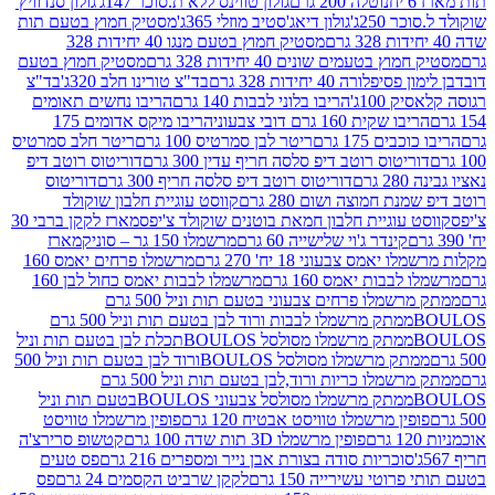
נוטלה 200 גרם
גולון טווינס ללא ת.סוכר 147ג'
גולון סנדוויץ'
250ג'
גולון דיאג'סטיב מוזלי 365ג'
מסטיק חמוץ בטעם תות
מסטיק חמוץ בטעם מנגו 40 יחידות 328
 בטעמים שונים 40 יחידות 328 גרם
מסטיק חמוץ בטעם
רה 40 יחידות 328 גרם
בד"צ טורינו חלב 320ג'
בד"צ
100ג'
הריבו בלוני לבבות 140 גרם
הריבו נחשים תאומים
שקית 160 גרם דובי צבעוני
הריבו מיקס אדומים 175
ים 175 גרם
ריטר לבן סמרטיס 100 גרם
ריטר חלב סמרטיס
יטוס רוטב דיפ סלסה חריף עדין 300 גרם
דוריטוס רוטב דיפ
ם
דוריטוס רוטב דיפ סלסה חריף 300 גרם
דוריטוס
ת חמוצה ושום 280 גרם
קווסט עוגיית חלבון שוקולד
 עוגיית חלבון חמאת בוטנים שוקולד צ'יפס
מארז לקקן ברבי 30
קינדר ג'וי שלישייה 60 גרם
מרשמלו 150 גר – סוניק
מארז
מס צבעוני 18 יח' 270 גרם
מרשמלו פרחים יאמס 160
בבות יאמס 160 גרם
מרשמלו לבבות יאמס כחול לבן 160
ממתק מרשמלו פרחים צבעוני בטעם תות וניל 500 גרם
ממתק מרשמלו לבבות ורוד לבן בטעם תות וניל 500 גרם
ממתק מרשמלו מסולסל BOULOSתכלת לבן בטעם תות וניל
ממתק מרשמלו מסולסל BOULOSורוד לבן בטעם תות וניל 500
ממתק מרשמלו כריות ורוד,לבן בטעם תות וניל 500 גרם
ממתק מרשמלו מסולסל צבעוני BOULOSבטעם תות וניל
ין מרשמלו טוויסט אבטיח 120 גרם
פופין מרשמלו טוויסט
פופין מרשמלו 3D תות שדה 100 גרם
קטשופ סרירצ'ה
סוכריות סודה בצורת אבן נייר ומספרים 216 גרם
פס טעים
טי עשירייה 150 גרם
לקקן שרביט הקסמים 24 גרם
פס