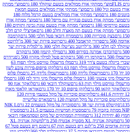
וצ'י ממתקי אורז ממולאים בטעם שוקולד 180 גרם
מוצ'י ממתק
180 גרם
מוצ'י ממתקי אורז ממולאים בטעם חמאת
מוצ'י ממתקי אורז ממולאים בטעם קרמל מלוח 180
תק אורז בטעם פנקייק עם מייפל 180 גרם
מוצ'י ממתק אורז
18 גרם
מוצ'י ממתק אורז בטעם עוגת גבינה ותותים 180
תק אורז בטעם תה מאצ'ה וחלב 180 גרם
אמיצ'לי קרם חלב
סוכריות 100 גרם
ממרח דובאי פטל חלבי 500 גרם
קרמבה
פרורי קראמבל 400 גרם
רוטב פירות יער 300 מ"ל
רוטב
 300 מ"ל
רוטב נוצ'יטלו חלבי 300 מ"ל
מלית פירות יער
דבן אמרנה בסירופ 300 גרם
מילוי קינמון 500 גרם
קרם
קרמו ריו 500 גרם
קרם פטל למילוי מקרון 500 ג'
סניידרס
טעם צ'דר 319 גרם
מלו מרשמלו טוויסט מילוי תפוח 63
לו טוויסט מילוי תפוז 63 גרם
לקקן פיןפופ-פירות צובע לשון
מרשמלו גלידה 100 גרם
מרשמלו גלידה 25 גרם
מלו פלוס
עוני 100 גרם
מלו פלוס מרשמלו מיני ורוד לבן 100 גרם
מלו
 מילוי תות 63 גרם
שוקולד דובאי 60 גרם
לואקר אגוז 90
ו 90 גרם
לקקן פיןפופ 10 יח' 170 גרם
אוראו קלאסי מארז
לוקיטוס סוכריות על מקל בטעמי פירות 120
סוכריות על מקל חמוצות 120 גרם
מארס שלישייה
פירות יער 38 גרם
סוכריה על מקל בטעמים 22 גרם
NIK L
מסטיק חמישיות בטעמים 21.5 גרם
מסטיק
מזוודת הממתקים של מקס וטסה
מאפין דובאי
יה XL מסטיק אבטיח 250 מ"ל
משקה אנרגיה XL
2 מ"ל
גם דיפ בטעם תות 67 גרם
גם דיפ בטעם פטל 67
ס ריינבואו פירות 37.5 גרם
טובלרון חלב 360ג'
לקריץ ונקו