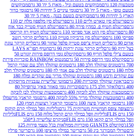
מבוקשים בטעם וניל - מארז 5 יח' 30 גרם
מבוקשים
5 יח' 30 גרם
גומי עיניים 5 יחידות 90 גרם
גומי כדור
מבוקשים בטעם בננה - מארז 5 יח' 30
ין טארט וליים 110 גרם
פרינגלס סין מלפפון מלח ים 110
חטיף פ. כמהין פירה 80 גרם
פרינגלס חטיף סטייק כבד אווז
לס סין הוט אנד ספייסי 110 גרם
פרינגלס חטיף רוז קריספי
פרינגלס סין ברביקיו סטייק 110 גרם
לייס קרקר רוטב
לייס חטיף צ'יפס סטייק פלפל שחור 90 גרם
לייס קרקר עוגת
לייס קרקר עוגת ירקות 90 גרם
חטיף תפו"א LAYS
פל חריף 90 גרם
סקיטלס גומי דרופס פירות יוגורט 50
ומי דרופס פירות 50 גרם
מנטוס RAINBOW סוכריות פירות
יס שוקולד חלב 180 גרם
טוניס שוקולד חלב עם שברי קרמל
טוניס שוקולד חלב עם אגוזי לוז 180 גרם
טוניס שוקולד חלב
 180 גרם
טוניס שוקולד מריר עם שקדים ומלח 180
וקולד וסוכריות 200 גרם
מוטי שלישיית עגבניות מרוסקות
ר חלב 175 גרם
סוכריות גומי סאוור פאץ' טרופיקל 80
וקולד חלב לובקה 400 גרם
מטבעות שוקולד לבן לובקה
ות שוקולד מריר 55% לובקה 400 גרם
גומי קראנץ' מרשמלו
י קראנץ' פיצה 100 גרם
גומי קראנץ' רצועות חמוץ 120
ס חמישיית משרוקית 75 גרם
גליליות וופל במילוי קרם קוקוס
גליליות וופל במילוי קרם קרמל מלוח 150 גרם FLIS
גליליות
קקאו 150 גרם FLIS
סניקרס שלישייה 3*50ג'
סקיטלס GIANTS סוכריות ממולאות בג'ל טעמי פירות 125
ורגר ביג 50 גרם
ריטר במילוי מרציפן 100 גרם
ריטר פרלין
ר חלב עם שברי אגוזים 100 גרם
ריטר מוס קקאו 100