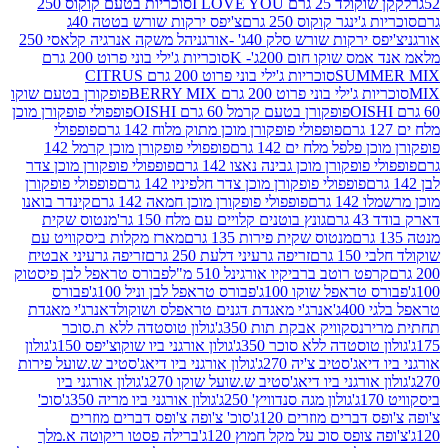
2 גרם I LOVE YOU
סוכריות בטעם קוקוס 250
ינגר קוקוס 250 גרם
צ'יפס ירקות שורש בטטה 40ג
רקות שורש סלק 40ג' -אורגני
הל משקה אנרגיה קלאסי 250
 שוקו חום 200ג'- K
סוכריות ג'ילי בוני פרוט 200 גרם
SUM
סוכריות ג'ילי בוני פרוט 200 גרם CITRUS
ילי בוני פרוט 200 גרם BERRY MIX
פופקורן בטעם שוקו
פופקורן בטעם קרמל 60 גרם OISHI
פופפולי פופקורן מוכן
פופפולי פופקורן מוכן מתוק מלוח 142 גרם
פופפולי
פלפל מלח ים 142 גרם
פופפולי פופקורן מוכן קרמל 142
ופקורן מוכן גבינה נאצו 142 גרם
פופפולי פופקורן מוכן צדר
פופפולי פופקורן מוכן צדר חלפיניו 142 גרם
פופפולי פופקורן
גרם
פופפולי פופקורן מוכן חמאה 142 גרם
קינדר בואנו
ם
גונץ בוטנים קלויים עם מלח 150 גר'
מנטוס שקית
מנטוס שקית פירות 135 גרם
מארז מקלות ביסקוויט עם
גרם
זריפה גרעיני דלעת 250 גרם
זריפה גרעיני אבטיח
ט רוטב ברביקיו אורגינל 510 מ"ל
פבורס טראפל לבן פיסטוק
טראפל שוקו 100ג'
פבורס טראפל לבן וניל 100ג'
פבורס
ג'
אנרג'י מאגדת דגנים טראפלס ושוקולד
אנרג'י מאגדת
ר
נסקוויק אבקת תות 350ג'
גולון טוסטדה ללא ת.סוכר
וסטדה ללא סוכר 350ג'
גולון אורגני ביו שוקוצ'יפס 150ג'
גולון
אג'סטיב צ'יה 270ג'
גולון אורגני ביו דיאג'סטיב ש.שועל פירות
אורגני ביו דיאג'סטיב ש.שועל שוקו 270ג'
גולון אורגני ביו
גולון מגה סנדוויץ' 250ג'
גולון אורגני ביו מריה 350ג'
סוכ'
ברים מוזרים 120ג'
סוכ' צ'ופה צ'ופס דברים מוזרים
צופס סוכ על מקל חמוץ 120ג'
ברילה פסטו ריקוטה א.מלך