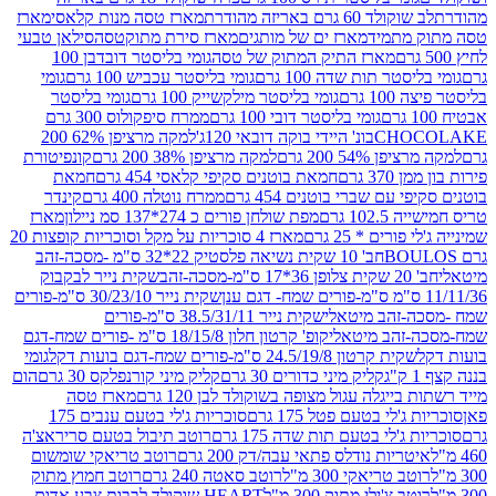
ד 60 גרם באריזה מהודרת
מארז טסה מנות קלאסי
מארז
מתמיד
מארז ים של מותגים
מארז סירת מתוקטסה
סילאן טבעי
מארז התיק המתוק של טסה
גומי בליסטר דובדבן 100
טר תות שדה 100 גרם
גומי בליסטר עכביש 100 גרם
גומי
 גרם
גומי בליסטר מילקשייק 100 גרם
גומי בליסטר
גומי בליסטר דובי 100 גרם
ממרח סיפקולוס 300 גרם
CHO
בונ' היידי בוקה דובאי 120ג'
למקה מרציפן 62% 200
54% 200 גרם
למקה מרציפן 38% 200 גרם
קונפיטורת
3 גרם
חמאת בוטנים סקיפי קלאסי 454 גרם
חמאת
עם שברי בוטנים 454 גרם
ממרח נוטלה 400 גרם
קינדר
10 גרם
מפת שולחן פורים כ 274*137 סמ ניילון
מארז
רים * 25 גרם
מארז 4 סוכריות על מקל וסוכריות קופצות 20
חב' 10 שקית נשיאה פלסטיק 22*32 ס"מ -מסכה-זהב
כה-זהב
שקית נייר לבקבוק
שקית נייר 30/23/10 ס"מ-פורים
-זהב מיטאלי
שקית נייר 38.5/31/11 ס"מ-פורים
זהב מיטאלי
קופ' קרטון חלון 18/15/8 ס"מ -פורים שמח-דגם
קית קרטון 24.5/19/8 ס"מ-פורים שמח-דגם בועות דקל
גומי
קליק מיני כדורים 30 גרם
קליק מיני קורנפלקס 30 גרם
הום
ייגלה עגול מצופה בשוקולד לבן 120 גרם
מארז טסה
'לי בטעם פטל 175 גרם
סוכריות ג'לי בטעם ענבים 175
ג'לי בטעם תות שדה 175 גרם
רוטב תיבול בטעם סריראצ'ה
ריות נודלס פתאי עבה/דק 200 גרם
רוטב טריאקי שומשום
ב טריאקי 300 מ"ל
רוטב סאטה 240 גרם
רוטב חמוץ מתוק
ב צ'ילי מתוק 300 מ"ל
HEART שוקולד לבבות צבע אדום