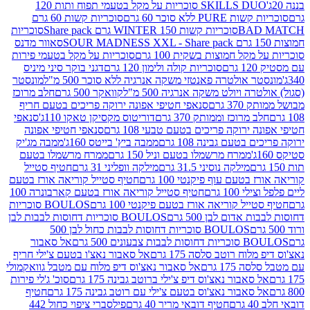
SKILLS DUO סוכריות על מקל בטעמי תפוח ותות 120
P ללא סוכר 60 גרם
סוכריות קשות 60 גרם
BAD
סוכריות קשות WINTER 150 גרם Share pack
סוכריות
סאוור מדנס
קל חמוצות בשקית 100 גרם
סוכריות על מקל בטעמי פירות
סוכריות קולה ולימון 120 גרם
דגני בוקר סיני מיניס
 אולטרה פאנטזי משקה אנרגיה ללא סוכר 500 מ"ל
מונסטר
ה ויולט משקה אנרגיה 500 מ"ל
קוואקר 500 גרם
חלב מרוכז
3 גרם
סנאפי חטיפי אפונה ירוקה פריכים בטעם חריף
 מרוכז וממותק 370 גרם
דוריטוס מקסיקן טאקו 110ג'
סנאפי
ירוקה פריכים בטעם טבעי 108 גרם
סנאפי חטיפי אפונה
בטעם גבינה 108 גרם
ממבה ביץ' בייטס 160ג'
ממבה מג'יק
ממרח מרשמלו בטעם וניל 150 גרם
ממרח מרשמלו בטעם
מילקה נוסיני 31.5 גרם
מילקה וופליני 31 גרם
חטיף סטייל
בטעם עוף פיקנטי 100 גרם
חטיף סטייל קוריאה אורז בטעם
100 גרם
חטיף סטייל קוריאה אורז בטעם קארבונרה 100
יל קוריאה אורז בטעם פיקנטי 100 גרם
BOULOS סוכריות
אדום לבן 500 גרם
BOULOS סוכריות דחוסות לבבות לבן
BOULOS סוכריות דחוסות לבבות כחול לבן 500
 צבעונים 500 גרם
אל סאבור
וח רוטב סלסה 175 גרם
אל סאבור נאצ'ו בטעם צ'ילי חריף
175 גרם
אל סאבור נאצ'וס דיפ מלוח עם מטבל גוואקמולי
סאבור נאצ'וס דיפ צ'ילי ברוטב גבינה 175 גרם
סוכ' ג'לי פירות
סאבור נאצ'וס בטעם צ'ילי עם רוטב גבינה 175 גרם
חטיף
חטיף דובאי מריר 40 גרם
פילסברי ציפוי כחול 442