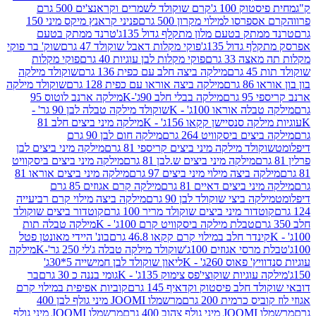
ק 100 ג'
קרם שוקולד לשמרים וקראנצ'ים 500 גרם
רסו למילוי מקרון 500 גרם
פניני קראנץ מיקס מיני 150
תק בטעם מלון מתקלף גדול 135ג'
טרנד ממתק בטעם
גדול 135ג'
פוקי מקלות דאבל שוקולד 47 גרם
שוק' בר פוקי
 33 גרם
פוקי מקלות לבן עוגיות 40 גרם
פוקי מקלות
רם
מילקה ביצה חלב עם כפית 136 גרם
שוקולד מילקה
 גרם
מילקה ביצה אוראו עם כפית 128 גרם
שוקולד מילקה
גרם
מילקה בבלי חלב 90ג'-K
מילקה ארנב לוטוס 95
ה אוראו 100ג' - K
שוקולד מילקה טבלה לבן 90 גר' -
ה סנסיישן קקאו 156ג' - K
מילקה מיני ביצים חלב 81
ים ביסקוויט 264 גרם
מילקה חום לבן 90 גרם
ולד מילקה מיני ביצים קריספי 81 גרם
מילקה מיני ביצים לבן
מילקה מיני ביצים ש.לבן 81 גרם
מילקה מיני ביצים ביסקוויט
 ביצה מילוי מיני ביצים 97 גרם
מילקה מיני ביצים אוראו 81
י ביצים דאיים 81 גרם
מילקה קרם אגוזים 85 גרם
קה ביצי שוקולד לבן 90 גרם
מילקה ביצה מילוי קרם רביעייה
דור מיני ביצים שוקולד מריר 100 גרם
קוטדור ביצים שוקולד
טבלת מילקה ביסקוויט קרם 100ג' - K
מילקה טבלה תות
נדר חלב במילוי קרם קקאו 46.8 גרם
בונ' היידי מאונטן פטל
סי אגוזים 100ג'
שוקולד מילקה טבלה ג'לי 250 גר'-K
מילקה
פאוס 260ג' - K
ליאון שוקולד לבן חמישייה 5*30ג'
וגיות שוקוצי'פס צימוק 135ג' - K
גומי בננה כ 30 גרם
בר
 חלב פיסטוק וקדאיף 145 גרם
קוביות אפיפית במילוי קרם
 כרמית 200 גרם
מרשמלו JOOMI מיני גולף לבן 400
400 גרם
מרשמלו JOOMI מיני גולף