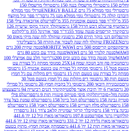
טרולי מרשמלו בננה 150 גרם
טרולי מרשמלו 150
לא 75 גרם ENERGY BALLZ
טרולי גומי ממולא
גרם
טרולי גומי ממולא מנגו 75 גרם
ד"ר פפר וניל מוקצף
 פפר בטעם אוכמניות 355 מ"ל
פרינגלס אדובאדה צילי 158
נגלס דבש חרדל 158 גרם
שוקולד קינדר מקסי שישייה 126
ריסמיס סנטה עומד 55ג'
ד"ר פפר אורגינל 355 מ"ל
קלוגס
 בוקר תירס 250 גרם
גונץ שוקולד לוח שנה מיקי מאוס 50
 את הקרח 50 גרם
צילינדר
50 גרם MORITZ WAWI
סנטה שקית 200 גרם
לנדר 50 גרם WAWI
סנטה בודד עם כובע 80 גרם
 סנטה בודד עם כובע וכיס 200גר'
ריטר חלב עם אמיצ'לי 100
 זהב חנוכה שמח 25X14 סמ
גוסי ממתק ג'ל בצורת עט
ם
גוסי ממתק ג'ל בצורת עט בטעם אבטיח 15 גרם
גוסי
ורת עט בטעם תות 15 גרם
גומי דיפ מקלות עם ג'ל חמוץ
ם
גומי דיפ מקלות עם ג'ל חמוץ בטעם פטל 30
דובאי 200 גרם
גוסי ג'ל בקבוק חמוץ 20 גרם
גוסי ג'ל סמיילי
וצר פלסטיק
קינדר דגנים רביעייה 94 גרם
צעצוע
סוכריות
לקקן סיסי סטיקס פינגווין תות 9 גרם
פרינגלס פילי
רם
פרינגלס הכל בייגל 158 גרם
פרינגלס שמנת בצל צדר
נגלס מלח וינגרייט 158 גרם
פרינגלס ראנץ' 158 גרם
פרינגלס
קיבלר קרקר שמינייה קלאב צ'דר 311 גרם
פררו
אסורטמנט 197.8 גרם
אוראו מארז וניל 12 יח' 441.6
ידה 12 יח' 331.2 גרם
אוראו מארז שוקו 12 יח' 441.6
ת 12 יח' 441.6 גרם
ממתק אבקה חמוץ- מתוק בטעם