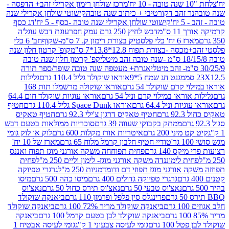
מרכז שולחן רימון אקרילי זהב+ הדפסה -
ר זהב דקורטיבי + כיתוב שנה טובה
קישוטי שולחן אקרילי שנה
יח'
קישוטי שולחן אקרילי שנה טובה -כסף - 5 יח'
דג כסף
 ס"מ
דבש לחיץ 250 גרם עמק חפר
עוגת דבש עוגל'ה
טיק בצורת רימון ק. 7 ס"מ-שקוף
חב' 6 כלי
 -בצורת תפוח 12.8*13.8*7 ס"מ
קופ' קרטון חלון שנה
קפ' קרטון חלון שנה טובה
אגרת+ מעטפה שנה טובה שופר/ספר תורה
מגנט חג שמח 5*9
אוראו שוקולד גליל 110.4 גרם
גלילות
קרם שוקולד 54 גרם
אוראו שוקולה מרשמלו תות 168
ראו במילוי קרם וניל 54 גרם
אוראו עוגיות שוקולד חום 64.4
ת וניל 64.4 גרם
אוראו Space Dunk גליל 110.4 גרם
חטיף
גרם
חטיף טאקיס דרגון צ'ילי 92.3 גרם
חטיף טאקיס
ממתק בקבוקי שעווה 39 גרם
סוכריות ממולאות בטעם דבש
יני 200 גרם
איטריות אורז מקלות 600 גרם
לוק או לוק גומי
טודיי חטיף חלבון קרמל מלוח 65 גרם
מארז של 10 יח'
ס 140 גרם
פחית תפוחחה משקה אורגני מוגז תפוח ואננס
ת לימוננדה משקה אורגני מוגז- לימון וליים 250 מ"ל
פחית
אורגני מוגז תפוזי דם ודומדמניות 250 מ"ל
גרגרי טפיוקה
גרגרי טפיוקה גדולים 400 גרם
מיסו כהה 500 גרם
מיסו
נאצ'וס טבעי 50 גרם
נאצ'וס תירס כחול 50 גרם
נאצ'וס
פרינגלס סין פלפל ופרמזן 110 גרם
ביאנקה שוקולד
ם
ביאנקה שוקולד מריר 72% 100 גרם
ביאנקה שוקולד
ביאנקה שוקולד לבן בטעם קרמל 100 גרם
ביאנקה
100 גרם
גומי לעיסה צבעוני 1 ק"ג
גומי לעיסה אבטיח 1