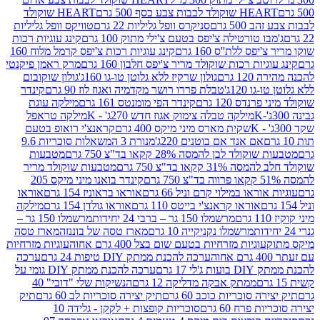
ולד לבבות צבע כסף 500 גרם
HEART שוקולד
50 גרם
סניקרס וופל גליליות 22 גרם
טוויקס וופל גליליות
ו טורטילה צ'יפס בטעם צ'ילי מתוק 100 גרם
קינג עוגיות רכות
ס ללת''ס 160 גרם
קינג עוגיות רכות צ'יפס קרמל מלוח 160
יות רכות שוקולד מריר צ'יפס חלבון 160 גרם
מרק ראמן פיקנטי
 גרם
גולון שרקיז ללא גלוטן טו-גו 160ג'
גולון שוקובום
 120ג'
טבלת פררו רושר מקדמיה ואגוז לוז 90 גרם
קינדר
נדס 120 גרם
קינדר הפי מומנטס 161 גרם
מילקה עוגת
מילקה טבלה צימוק אגוז חדש 270ג' - K
מילקה טראפל
שקית מארס מיני מיקס 400 גרם
קראנצ'י רואופ בטעם
אם אנד אם בוטנים 220ג'
מנורת 3 המשאלות סוכריות 9.6
לד לבן להמסה 28% קקאו בד"צ 750 גרם
מטבעות
 קקאו בד"צ 750 גרם
מטבעות שוקולד מריר
קינדר בואנו מיני מיקס 205
ראו במילוי קרם וניל 66 גרם
אוראו בראוניז 154 גרם
אוראו
אוראו קראנצ'י בייטס 110 גרם
אוראו גולדן 154 גרם
מילקה
מרשמלו 150 גר – ברבי 24 יחידות
מרשמלו 150 גר –
מרשמלו נקניקייה 10 גרם
מארז טסה של בוננזה
מארז טסה
עוגיות מזרחיות בטעם שום בצל 400 גרם אחוה
עוגיות מזרחיות
ערכה להכנת ממתק DIY טיפות 24 גרם
ערכה
 17 גרם
ערכה להכנת ממתק DIY גומי על
ממתק אבקה מדליקה 12 גרם
הנשיקות שלי "דובי" 40
 סוכריות כוכב 60 גרם
תיק יצירה סוכריות לב 60 גרם
תיק
פרח 60 גרם
סוכריות קופצות + לקקן - גלידה 10