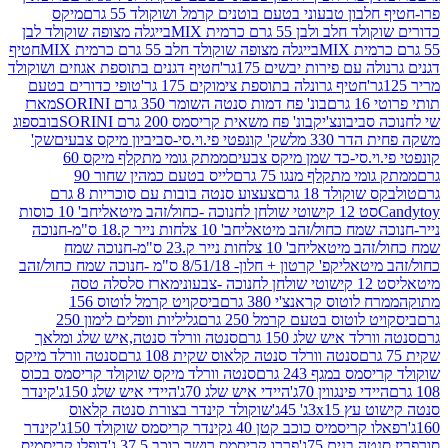
בון טבעוני בטעם בוטנים קרמל ושוקולד 55 גרם
מיקס
 ולבן 55 גרם כרמית MIX
בייגלה מצופה שוקולד לבן
בייגלה מצופה שוקולד חלב 55 גרם כרמית MIX
חטיף
עם פירות יבשים 175גר'
חטיף דגנים בתוספת אגוזים ושוקולד
חטיף גרונלה בתוספת צימוקים 175 גר'
טופי כדורים בטעם
ם
בונ' פח דמות סנטה השומר 350 גרם SORINI
מארז
ביבונצ'יק
בונ' פח משאית קריסמס 200 גרם SORINI
בובספוג
 330 מל
שק' קונפטי פי.וי.סי-סביביון מיקס צבעים
שק'
וי.סי-כד שמן מיקס צבעים
ממתק גומי מתקלף מיקס 60
י מתקלף מנגו 75 גרם
לייס בטעם כמהין שחור 90
קולד 18 גרם
צעצוע סנטה בובות עם סוכריות 8 גרם
1 קישוטי שולחן לחנוכה -כחול/זהב מיטאלי
חב' 10 כוסות
 שמח כחול/זהב מיטאלי
חב' 10 צלחות נייר ק.18 ס"מ-חנוכה
הב מיטאלי
חב' 10 צלחות נייר ק.23 ס"מ-חנוכה שמח
יטאלי
קפ' קרטון + חלון- 8/51/18 ס"מ -חנוכה שמח כחול/זהב
עוני
מארז סלסלה טסה
לוטוס קראנצ'י 380 גרם
ביסקויט קרמל לוטוס 156
לוטוס בטעם קרמל 250 גרם
גליליות וופלים לימון 250
ד איש שלג 150 גרם
סנטה וורלד סנטה,איש שלג ומלאך
סנטה וורלד סנטה קלאוס שקית 108 גרם
סנטה וורלד מיקס
 במגף 243 גרם
סנטה וורלד מיקס שוקולד קריסמס בכוס
י פינגווין 70ג'
היידי איש שלג 70ג'
היידי איש שלג 150ג'
קינדר
3xג' 45ג'
שוקולד קינדר בצורת סנטה קלאוס
קריסמיס כוכב קטן 40 ג
קינדר קריסמס שוקולד 150ג'
קינדר
בנים 75ג'
פררו קריסמס רושר כוכב 37.5 ג'
דופלו קריסמיס