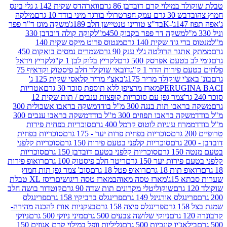
במילוי קרם דובדבן 86 גרם
ווארהדס שקית 142 ג גלי בינס
בש 30 גרם עמק חפר
טרולי בורגר מיני בודד 10 גרם
מילקה
K
בד"צ טורינו טנטיישן חלב 189ג'
משקה מוגז ד"ר פפר
משקה דר פפר בקבוק 450מ"ל
קוקה קולה דובדבן 330
 גוד שקית 140 גרם
מנטוס פרוט מיקס שקית 140
ר הרולטה ג'לי ענק 90 גרם
שמרים נמסים בואקום 450
בטעם אפרסק 500 גרם
לקריץ בלוק לבן 1 ק"ג
לקריץ וידאל
ירות הדר 1 ק"ג
דובאי שוקולד חלב פיסטוק וקדאיף 75
י שוקולד מריר 175ג'
באצ'י מריר קלאסי שקית 125 ג'
PERUGI
מארז מרציפן ללא תוספת סוכר 30 גרם
אטריות
צמר גפן עם סוכריות קופצות ענבים / תות שקית 12
 תות בננה 300 מ"ל בודד
משקה בראבו אשכולית 300
ה בראבו תפוזים 300 מ"ל בודד
משקה בראבו ענבים 300
רח עוגיות לוטוס קרמל 400 גרם
סוכריות בפחית פירות
סוכריות בפחית פרות יער - 175 גרם
סוכריות בפחית
סוכריות קלפני בטעם פירות 150 גרם
סוכריות קלפני
גרם
סוכריות קלפני בטעם דובדבן 150 גרם
סוכריות
רות יער 150 גרם
ריטר חלב פיסטוק 100 גרם
רואופ פירות
תות 18 גרם
רואופ פטל 18 גרם
סוכ' צמר גפן תות חמוץ
1ג'
מארז טסה מאוהב
מארז טסה ריגושים
ריסז XL טבלת
שוקוליטלי מקרונים תות שדה 90 גרם
קוטדור בושה חלב
גלס אורגינל 149 גרם
פרינגלס ברביקיו 158 גרם
פרינגלס
פרינגלס פיצה 158 גרם
בצקניות אורז להכנה מהירה-
ניוקי שלושה צבעים 500 גרם
מיני ניוקי 500 גרם
ניוקי
ג'יו קונכיות 500 גרם
גליליות וופל במילוי קרם אגוזים 150