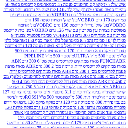
קיט קט קריסמיס סנטה 45 ג'
סמארטיס קריסמיס סנטה 50
עומד 70ג'
גונץ שוקולד LOL לוח שנה 75 גרם
בונ' זהב בצורת
תקים 170 גרם VOBRO
בונ' ירוקה בצורת עץ עם
בונ' שוק' דמויות סנטה 160 גרם
נ' שוק' גריזלי קריסמס 156 גרם VOBRO
בונ' אדומה
עץ מקרטון עם שרי 126 גרם VOBRO
בונ' בית קריסמס
 200 גרם VOBRO
10 סביבון פלסטיק צבעוני 9
טראפל בלגי מארז כסף 150ג'
טראפל בלגי
אירופה סוכריות מקל סבא בטעם מנטה 170 גרם
אירופה
סבא בטעם תות 170 גרם
מונסטר גרין זירו פחית 500
ULT
מונסטר 500 מ"ל PIPELINE
ABK
PU
לקריסמיס ידית אדומה מס' 2 300 גרם
ABK מארז מתנה
מס' 1 200 גרם
ABK מארז ממתקים לקריסמיס ידית
ABK מארז ממתקים יוקרתי לקריסמיס (מלאך) מס'
ABK מארז ממתקים גדול לקריסמיס דגם תיק מס' 4 500
קיבלר
גבינה צ'דר כתום 311 גרם
צ'יז איט קרקר גבינה צהובה 127
ולטרה תות 500 מ"ל
מונסטר 500 מ"ל ROSSI
גומי לעיסה
 גרם
בזוקה ברי 120 גרם
בזוקה מיקס 120 גרם
ג'וסי דרופ
ת טרופי 120 גרם
בזוקה טרופי 120 גרם
בזוקה פירות 120
מס כחול קריספי 107ג'
פררו רושר קריסמיס עץ אשוח
קריסמיס סנטה עומד 110ג'
הריבו דובי גומי חמוץ 175
י צ'יפס חמוץ 175ג'
בייגלה ציו מקלות תפו"א 80 גרם
בייגלה
ים 100 גרם
טרולי גומי ממולא תות 75 גרם
טרולי גומי