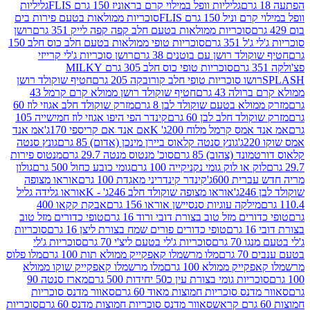
גליליות וופל במילוי קרם בראוניז 150 גרם FLIS
גליליות
יל 150 גרם FLIS
סוכריות ממולאות בטעם פירות בים
סוכריות ממולאות בטעם חלב קפה קפה לייק 351 גרם
רושן
351 גרם
סוכריות טופי ממולאות בטעם חלב כוס חלב 150
ולד רושן עם בוטנים 38 גרם
רושן סוכריות ג'לי קרייזי
סוכריות טופי כוס חלב 305 גרם MILKY
ושו סוכריות טופי חלב קורובקה 205 גרם
חטיף שוקולד רושן
לה 43 גרם
חטיף שוקולד רושן ממולא קרם קרמל 43
ולא בטעם שוקולד לבן 8 גרם
מזרק שוקולד חלב אגוזי לוז 60
לד חלב לבן 60 גרם
קינדר הפי היפו אגוזי לוז חמישייה 105
מס קרמל מלוח 200ג' K
אם אנד אם קריספי 170ג'
אמ אנד
גונץ סנטה קלאוס ביירן מינכן (אדום) 85 גרם
גונץ סנטה
ד (צהוב) 85 גרם
סוכ' מנטוס מנטה 29.7 גרם
מנטוס פירות
ק או לוק גומי נקניקייה 100 גרם
גומי כובע כחול 500 גרם
גולון
ית 600ג'
קינדר קינדריני מאגדת 100 גרם
אוראו מצופה
'
אוראו מצופה שוקולד חלב 246ג' - K
אוראו גלידה גליל
ילקה עוגיות סנסיישן אוראו 156 גרם
אבקת קקאו 400
רים מזל טוב בצורת דובי ורוד 16 גרם
טופי כדורים מזל טוב
ם
טופי כדורים פורים שמח בצורת ליצן 16 גרם
סוכריות
70 גרם
סוכריות ג'לי בטעם ליצ'י 70 גרם
סוכריות ג'לי
גרם
מלו מרשמלו קאפקייק ממולא תות 100 גרם
מלו פלוס
יק ממולא 100 גרם
מלו מרשמלו קאפקייק שוקו ממולא
יות גומי בצורת עין כ50 יחידות 500 גרם
מארז סנטה 90
נס סוכריות חמוצות מאוד 60 גרם
סאוור מדנס סוכריות
סאוור מדנס סוכריות חמוצות מדנס 60 גרם
סוכריות