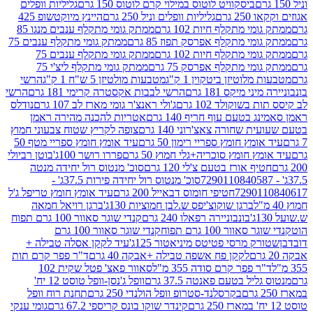
ביסקוויט לוטוס במילוי קרם לוטוס 150 גרם
גליליות וופלים
 גרם
גליליות וופלים וניל 250 גרם
היינץ מיוקטשופ 425
י מתקלף חיות 102 גרם
ממתק גומי מתקלף ענבים מנגו 85
י מתקלף אפרסק תפוז 85 גרם
ממתק גומי מתקלף ענבים 75
י מתקלף חיות 102 גרם
ממתק גומי מתקלף ענבים 75
י מתקלף אפרסק 75 גרם
ממתק גומי מתקלף ליצ'י 75
לוטיזן ביטקוין 1 ק"ג
מטבעות מולטיזן 5 ש"ח 1 ק"ג
הרשי
 מיקס 181 גרם
הרשי לבבות אקסטרה קרימי 181 גרם
הרשי
שוקולד 102 גרם
ג'ולי ראנצ'ר גומי מארז לב 107 גרם
נודלס
בטעם עוף חריף 140 גרם
אטריות להכנה מהירה ראמן
שחורה צאצ'רוני 140 גרם
צופה לקריץ שטוח צבעוני חמוץ
מץ חומץ ספריי רימון 50 גרם
עיד אומץ חומץ ספריי מטף 50
 חומץ סוכריה+גלי חמוץ 50 גרם
פררו רושר 100ג'
בוטן רביולי
ף אורז בטעם צ'לי 120 גרם
סוכ' מנטוס רול יחידה מנטה
סוכ' מנטוס רול יחידה פירות 37.5ג' -
72901
חטיפי חומוס דבאייל 200 גרם
עיד אומץ חומץ טריפל ג'ל
ברגן שוקוצ'יפס ש.לבן חמוציות 130ג'
ברגן רויאל חמאה
בונבוניירה רפאלו 240 גרם
קנדי שוגר סאוור 100 גרם תפוח
וור 100 גרם תפוח
קנדי שוגר סאוור 100 גרם
 מרסי פטיטס מיניאטור 125ג'
עיד לקקן אסלה טבילה +
לקקן פח אשפה טבילה +אבקה 40 גרם
ד"ר פפר קרם תות
 פפר קרם סודה 355 מ"ל
סאוור פאצ' פטל שקית 102
יל בטעם פאנטה 37.5 גרם
וופל ג'נסן-וופל טוסט 12 יח'
בקרסלנד-סטרופ וופל הולנדי 250 גרם
תחנת רוח וופל
קינדר שוקו בונס קריספי 67.2 גרם
גומי ענקי