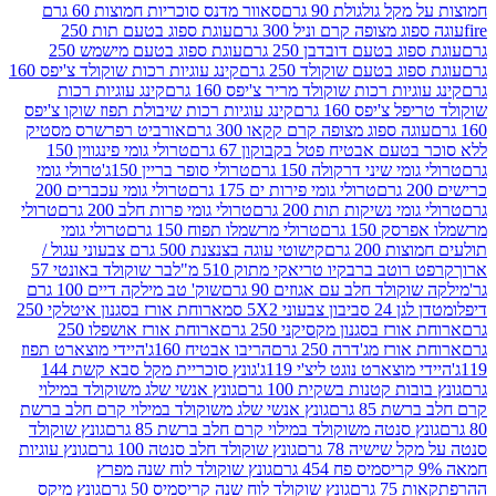
 גולגולת 90 גרם
סאוור מדנס סוכריות חמוצות 60 גרם
 מצופה קרם וניל 300 גרם
עוגת ספוג בטעם תות 250
 בטעם דובדבן 250 גרם
עוגת ספוג בטעם מישמש 250
ג בטעם שוקולד 250 גרם
קינג עוגיות רכות שוקולד צ'יפס 160
יות רכות שוקולד מריר צ'יפס 160 גרם
קינג עוגיות רכות
'יפס 160 גרם
קינג עוגיות רכות שיבולת תפוז שוקו צ'יפס
ה ספוג מצופה קרם קקאו 300 גרם
אורביט רפרשרס מסטיק
עם אבטיח פטל בקבוקון 67 גרם
טרולי גומי פינגווין 150
י שיני דרקולה 150 גרם
טרולי סופר בריין 150ג'
טרולי גומי
טרולי גומי פירות ים 175 גרם
טרולי גומי עכברים 200
י נשיקות תות 200 גרם
טרולי גומי פרות חלב 200 גרם
טרולי
150 גרם
טרולי מרשמלו תפוח 150 גרם
טרולי גומי
200 גרם
קישוטי עוגה בצנצנת 500 גרם צבעוני עגול /
טב ברבקיו טריאקי מתוק 510 מ"ל
בר שוקולד באונטי 57
ולד חלב עם אגוזים 90 גרם
שוק' טב מילקה דיים 100 גרם
יבון צבעוני 5X2 סמ
ארוחת אורז בסגנון איטלקי 250
ז בסגנון מקסיקני 250 גרם
ארוחת אורז אושפלו 250
ז מג'דרה 250 גרם
הריבו אבטיח 160ג'
היידי מוצארט תפוז
וצארט נוגט ליצ'י 119ג'
גונץ סוכריית מקל סבא קשת 144
ת קטנות בשקית 100 גרם
גונץ אנשי שלג משוקולד במילוי
85 גרם
גונץ אנשי שלג משוקולד במילוי קרם חלב ברשת
 סנטה משוקולד במילוי קרם חלב ברשת 85 גרם
גונץ שוקולד
שישיה 78 גרם
גונץ שוקולד חלב סנטה 100 גרם
גונץ עוגיות
גונץ שוקולד לוח שנה מפרץ
גרם
גונץ שוקולד לוח שנה קריסמיס 50 גרם
גונץ מיקס