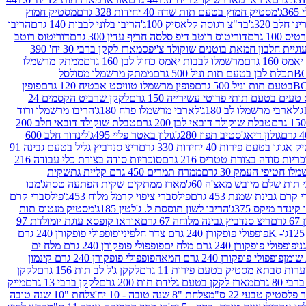
ג'
מסטיק חמוץ בטעם תות שדה 40 יחידות 328 גרם
מסטיק חמוץ
 חלב 320ג'
בד"צ רגוסה קלאסיק 100ג'
הריבו בלוני לבבות 140 גרם
הריבו
100 גרם
דוריטוס רוטב דיפ סלסה חריף עדין 300 גרם
דוריטוס רוטב
וגיית חלבון חמאת בוטנים שוקולד צ'יפס
מארז לקקן ברבי 30 יח' 390
160 גרם
מרשמלו לבבות יאמס כחול לבן 160 גרם
ממתק מרשמלו
ממתק מרשמלו מסולסל
פופין מרשמלו טוויסט אבטיח 120 גרם
פופין
טעים בטעם תותי פרוטי עשירייה 150 גרם
לקקן שרביט הקסמים 24
לארבי מרשמלו לב 180ג'
לארבי מרשמלו פרח 180ג'
הריבו מרשמלו ורוד
טבלת שוקולד דובאי לבן 200 גרם
טבלת שוקולד דובאי חלב 200
גולון דיאג'סטיב תפוז 280ג'
גולון באטר פליי 495ג'
לינדור חלב 600
גוגו בטעם פירות 40 יחידות 330 גרם
ריצ סנדביץ גליל בטעם גבינה 91
ריות סודה בצורת טטריס 216 גרם
סוכריות סודה בצורת כלי עבודה 216
לו חטיפי העמק 30 גרם
ממרח תמרים 450 גרם קליית גת
שקית
תות שלם מיובש מאצ'ה 60ג'
מארז ממתקים שקית הפתעה טסה
ג'מבו
קרם גבינת שמנת 453 גרם
פילסברי ציפוי קרמל מלוח 453ג'
פילסברי קרם
קינדר מיקס 375ג'
הריבו לשון תוססת ל. ג'לטין 185ג'
מסטיק מנטוס תות
ם
ריצ סנדביץ גבינה מלוחה 67 גרם
אוראו קופסא עוגת יומולדת 97
פופפולי פופקורן 240 גרם צדר חלפיניו
פופפולי פופקורן 240 גרם
פופפולי פופקורן 240 גרם מלח ים
פופפולי פופקורן 240 גרם מלח ים
פופפולי פופקורן 240 גרם חמאה
פופפולי פופקורן 240 גרם קינמון
ות סבתא מסטיק בטעם פירות 11 גרם
לקקן ג'ל לב תות 156 גרם
לקקן
מארז לקקן בטעם גלידת תות 200 גרם
לקקן ברבי 13 גרם
מייק
פלסטיק טבעי 22 ס"מ
צלחת "8 שנה טובה - 10 יח'
צלחת "10 שנה טובה