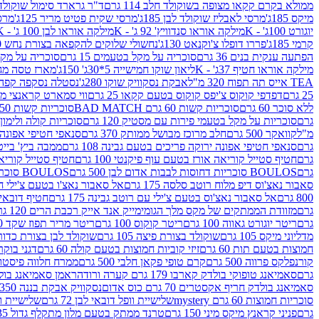
ממולא בקרם קקאו מצופה בשוקולד חלב 114 גרם
ד"ר גרארד סימול שוקולד חלב
מיקס 185ג'
מרסי לאבליז שוקולד לבן 185ג'
מרסי שקית פטיט מריר 125ג'
מרסי
יוגורט 100ג' - K
מילקה אוראו סנדוויץ' 92 ג' - K
מילקה אוראו לבן 100 ג' - K
קרמי 185ג'
פררו דופלו צ'וקנאט 130ג'
נחשולי שלוקים להקפאה בצורת נחש 280 מ"ל
הפתעה ענקית בנים 36 גרם
סוכריה על מקל בטעמים 15 גרם
סוכריה על מקל בט
מילקה אוראו חטיף 37ג' - K
ליאון שוקו חמישייה 5*30ג' 150ג'
מארז טסה מג
TEA אייס תה תפוח 320 מ"ל
אבקת נסקוויק שוקו 280ג'
נסטלה נסקפה קפה נמס 3 ב1
25 גרם
דפדפי קוקוס צ'יפס קוקוס בטעם קקאו 25 גרם
ווי סמארט קראנצי מנגו 0
ללא סוכר 60 גרם
סוכריות קשות 60 גרם BAD MATCH
סוכריות קשות WINTER 150 גרם Share pack
גרם
סוכריות על מקל בטעמי פירות עם מסטיק 120 גרם
סוכריות קולה ולימון 120 גרם
מ"ל
קוואקר 500 גרם
חלב מרוכז מבושל ממותק 370 גרם
סנאפי חטיפי אפונה יר
גרם
סנאפי חטיפי אפונה ירוקה פריכים בטעם גבינה 108 גרם
ממבה ביץ' בייטס 60
גרם
חטיף סטייל קוריאה אורז בטעם עוף פיקנטי 100 גרם
חטיף סטייל קוריאה א
גרם
BOULOS סוכריות דחוסות לבבות אדום לבן 500 גרם
BOULOS סוכריות דחוסות לבבות לבן ורוד 500 גרם
סאבור נאצ'וס דיפ מלוח רוטב סלסה 175 גרם
אל סאבור נאצ'ו בטעם צ'ילי חריף
800 גרם
אל סאבור נאצ'וס בטעם צ'ילי עם רוטב גבינה 175 גרם
חטיף דובאי חלב 
גרם
מזוודת הממתקים של מקס מלך הגומי
מייק אנד אייק רכבת הרים 120 גרם
גרם
ריטר יוגורט גאווה 100 גרם
ריטר קוקוס 100 גרם
ריטר מריר תפוז שקד 100 גרם
מדליוני מיקס 105 גרם
שוקולד בצורת פיצה 105 גרם
שוקולד לבן בצורת כדור 105 גר
חמוצות בטעם תות 60 גרם
זיזי קוביות חמוצות בטעם קולה 60 גרם
דגני בוקר 
קורנפלקס פרווה 500 גרם
קרם טופי פקאן חלבי 500 גרם
ממרח חלווה פיסטוק פרוו
גרם
סאמיאנג טופוקי בולדק קארבו 179 גרם קערה ורודה
ראמן סאמיאנג בולדק קארבו 
סאמיאנג בולדק חריף אקסטרים 70 גרם כוס אדום
נסקוויק אבקת בננה 350ג'
סוכריות חמוצות 60 גרם mystery
שלישיית וופל דובאי לבן 72 גרם
שלישיית וופל
גרם
פניני קראנץ מיקס מיני 150 גרם
טרנד ממתק בטעם מלון מתקלף גדול 135ג'