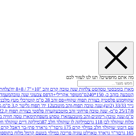
מה אתם מחפשים? תנו לנו לעזור לכם
מארז בומבסטי טסה
סט צלחות שנה טובה קרם זהב "10+"7 / 8+8 יח'
צלחת נייר 10" 
הטבעה בזהב כ- 150*240ס"מ
טופר אקרילי+הדפס צבעוני שנה טובה
מעמד עץ
שקוף
מגש פלסטיק בצורת תפוח שקוף+פס זהב 28 ס"מ קוטר
כלי מעץ מלבני 20*20 *6 +גב בצורת תפוח ג.20 ס"מ-שנה ט
נייר 33/33 (2/ש)-שנה טובה תפוח-זהב מוטבע
12 יח' תפוח גליטר ק.3 ס"מ-אדום
25/17/8 ס"מ- שנה טובה פרחוני זהב מוטבע
קערה פלסטי בצורת תפוח ק.22 ג.7 ס"מ
ס"מ-שנה טובה-רימונים-זהב מוטבע
מארז טסוש משפחתי
מארז טסה חוויה מ
מלוח שוקולד לבן 118 גרם
מילקה לו שוקולד חלב 87ג'
מילקה דיים שוקולד חלב קרמ
עם דובוני שוקולד חלב במילוי קרם 175 גרם
ד"ר גרארד פתי-בר דאבל קרם בסק
165 גרם
ד"ר גרארד טארלט עוגיה פריכה במילוי בטעם קרמל מלוח בתוספת פתיתי 