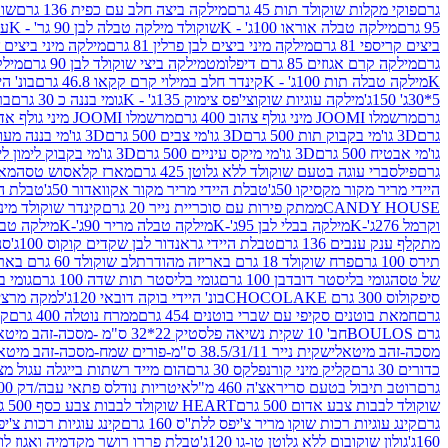
גרם
פוקי מקלות שוקולד תות 45 גרם
מילקה ביצה חלב עם כפית 136 גרם
שוקו
95 גרם
מילקה טבלה אוראו 100ג' - K
שוקולד מילקה טבלה לבן 90 גר' - K
עו
ביצים קריספי 81 גרם
מילקה מיני ביצים לבן פרלין 81 גרם
מילקה מיני ביצים ש.לבן
גרם
מילקה קרם אגוזים 85 גרם דיפלומט
מילקה ביצי שוקולד לבן 90 גרם
מילקה
K
מילקה טבלה תות 100ג' - K
קינדר חלב במילוי קרם קקאו 46.8 גרם
בונ' היי
5*30ג' 150ג'
מילקה עוגיות שוקוצי'פס צימוק 135ג' - K
גומי בננה כ 30 גרם
בר
גרם
מרשמלו JOOMI מיני גולף צהוב 400 גרם
מרשמלו JOOMI מיני גולף אדום 400 גרם
גרם
3D גו'מי בקבוק תות 500 גרם
3D גו'מי צבים 500 גרם
3D גו'מי בננה מעוצב 500 גרם
גו'מי אבטיח 500 גרם
3D גו'מי מיקס עיניים 500 גרם
3D גו'מי בקבוק לימון ליים 500 גרם
גרם
פילסברי עוגה בטעם שוקולד ללא גלוטן 425 גרם
מארז קלאסוש טסה
מאר
היידי מריר מקור מקסיקו 50ג'
טבלת היידי מריר מקור אקוואדור 50ג'
טבלת היי
CANDY HOUSE
ממתק פירות עם סוכריית נייר 20 גרם
קינדר שוקולד מיני פר
וקרמל 276ג'-K
מילקה בבלי לבן 95ג'-K
מילקה טבלה מריר 90ג'-K
מילקה טבלה ח
מתקלף ענק ענבים 136 גרם
טבלת היידי גראנדור לבן שקדים קוקוס 100ג'
סני
תירס 100 גרם
פרח שוקולד 18 גרם באריזה מהודרת
לב שוקולד 60 גרם באריזה מהודרת
של טסה
גומי בליסטר דובדבן 100 גרם
גומי בליסטר תות שדה 100 גרם
גומי בל
סיפקולוס 300 גרם CHOCOLAKE
בונ' היידי בוקה דובאי 120ג'
למקה מרציפן 62% 00
גרם
חמאת בוטנים סקיפי עם שברי בוטנים 454 גרם
ממרח נוטלה 400 גרם
קי
גרם BOULOS
חב' 10 שקית נשיאה פלסטיק 22*32 ס"מ -מסכה-זהב מיטאלי
מסכה-זהב מיטאלי
שקית נייר 38.5/31/11 ס"מ-פורים שמח-מסכה-זהב מיטאלי
כדורים 30 גרם
קליק מיני קורנפלקס 30 גרם
הום מייד רשתות בייגלה עגול מצופה ב
גרם
רוטב תיבול בטעם סריראצ'ה 460 מ"ל
איטריות נודלס פתאי עבה/דק 200 גרם
שוקולד לבבות צבע אדום 500 גרם
HEART שוקולד לבבות צבע כסף 500 גרם
גרם
קינג עוגיות רכות שוקו מריר צ'יפס ללת''ס 160 גרם
קינג עוגיות רכות צ'יפס ק
160ג'
גולון שוקובום ללא גלוטן טו-גו 120ג'
טבלת פררו רושר מקדמיה ואגוז לוז 90 גר