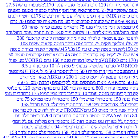
נד גומי מח תות 120 גרם נוזל
גומי סנטה ענקי 170ג'
מטבעות ברשת 27.5
שוקולד וניל 55 גרם
פרוטאין פרו-חטיף חלבון טבעוני בטעם בוטנים
חטיף דגנים גרנולה עם פירות יבשים 175גר'
חטיף דגנים
מארז שי לחנוכה סביבונצ'יק
בונ' פח משאית קריסמס 200 גרם
ממתק גומי מתקלף מנגו 75 גרם
לייס בטעם כמהין שחור 90
חב' 10 צלחות נייר ק.18 ס"מ-חנוכה שמח כחול/זהב
מארז סלסלה טסה מתוקה
ממרח לוטוס קראנצ'י 380
לג ומלאך שקית 75 גרם
סנטה וורלד סנטה קלאוס שקית 108
1ג'
קינדר סנטה קישוט עץ 3x15ג' 45ג'
שוקולד קינדר בצורת סנטה
 שלג 75ג'
קיט קט קריסמיס סנטה 45 ג'
סמארטיס קריסמיס סנטה 50
V
בונ' שוק' דמויות סנטה 160 גרם VOBRO
בונ' שוק'
לסטיק צבעוני 9 סמ
דן לגן 10 סביבון זהב 8.5
מונסטר גרין זירו פחית 500 מ"ל
מונסטר 500 מ"ל ULTRA
מונסטר
ABK מארז ממתקים
ABK מארז ממתקים ענק לקריסמיס (רכבת) מס' 5 750
סה בטעמי פירות 800 גרם
בזוקה ברי 120 גרם
בזוקה מיקס 120 גרם
ג'וסי
קינדר קריסמיס סנטה עומד 110ג'
הריבו דובי גומי חמוץ 175 גרם
הריבו גומי
ננה 150 גרם
טרולי מרשמלו 150 גרם
טרולי גומי ממולא 75 גרם
פרינגלס אדובאדה צילי 158 גרם
חטיף פרינגלס דבש חרדל 158
לוח שנה מיקי מאוס 50 גרם
FROZEN שוקולד לוח שנה לשבור את
שוק' סנטה בודד עם כובע וכיס 200גר'
ריטר חלב עם
י ממתק ג'ל בצורת עט בטעם תות 15 גרם
גומי דיפ מקלות עם ג'ל חמוץ
קינדר דגנים רביעייה 94 גרם
צעצוע מכונת
לח וינגרייט 158 גרם
פרינגלס ראנץ' 158 גרם
פרינגלס גבינה צ'דר 158
אוראו מארז שוקו 12 יח' 441.6 גרם
אוראו מארז תות 12 יח' 441.6