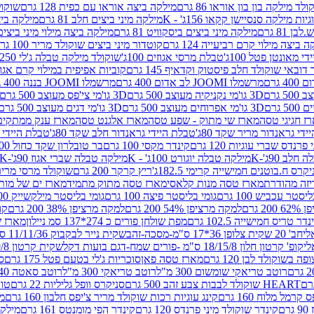
לד מילקה בון בון אוראו 86 גרם
מילקה ביצה אוראו עם כפית 128 גרם
שוקולד
גיות מילקה סנסיישן קקאו 156ג' - K
מילקה מיני ביצים חלב 81 גרם
מילקה ביצים 
 81 גרם
מילקה מיני ביצים ביסקוויט 81 גרם
מילקה ביצה מילוי מיני ביצים 97 גר
 ביצה מילוי קרם רביעייה 124 גרם
קוטדור מיני ביצים שוקולד מריר 100 גרם
די מאונטן פטל 100ג'
טבלת מרסי אגוזים 100ג'
שוקולד מילקה טבלה ג'לי 250 גר'-K
 דובאי שוקולד חלב פיסטוק וקדאיף 145 גרם
קוביות אפיפית במילוי קרם אגוזי לוז
מרשמלו JOOMI לב אדום 400 גרם
מרשמלו JOOMI בננה 400 גרם
3D גו'מי נקניקיה מעוצב 500 גרם
3D גו'מי צי'פס מעוצב 500 גרם
3D גו'מי אפרוחים מעוצב 500 גרם
3D גו'מי דגים מעוצב 500 גרם
ז חגיגי טסה
מארז שי מתוק - שפע טסה
מארז אלגנט טסה
מארז ענק ממתקים
די גראנדור מריר שקד 80ג'
טבלת היידי גראנדור חלב שקד 80ג'
טבלת היידי גר
נדס שברי עוגיות 120 גרם
קינדר מקסי 100 גרם
בר טובלרון שקד כחול 100ג'
לב 90ג'-K
מילקה טבלה יוגורט 100ג' - K
מילקה טבלה שברי אגוז 90ג'-K
קרס ח.בוטנים חמישייה קרימי 182.5ג'
ריץ קרקר 200 גרם
שוקולד מרסי מריר 250 ג
מארז טסה מנות קלאסי
מארז טסה מתוק מתמיד
מארז ים של מות
יסטר עכביש 100 גרם
גומי בליסטר פיצה 100 גרם
גומי בליסטר מילקשייק 100 גרם
2 גרם
למקה מרציפן 54% 200 גרם
למקה מרציפן 38% 200 גרם
קונ
נדר טריס חמישייה 102.5 גרם
מפת שולחן פורים כ 274*137 סמ ניילון
מארז שמי
חב' 20 שקית צלופן 36*17 ס"מ-מסכה-זהב
שקית נייר לבקבוק 11/11/36 ס"מ ס"מ-פורים שמח- דגם ענן
קופ' קרטון חלון 18/15/8 ס"מ -פורים שמח-דגם בועות דקל
שקית קרטון 24.5/19/8 ס"מ-פורים שמח-דגם בועות דקל
שוקולד לבן 120 גרם
מארז טסה פאן
סוכריות ג'לי בטעם פטל 175 גרם
סו
רוטב טריאקי שומשום 300 מ"ל
רוטב טריאקי 300 מ"ל
רוטב סאטה 240 גרם
HEART שוקולד לבבות צבע זהב 500 גרם
סניקרס וופל גליליות 22 גרם
טווי
רמל מלוח 160 גרם
קינג עוגיות רכות שוקולד מריר צ'יפס חלבון 160 גרם
מר
ם
קינדר שוקולד מיני פרנדס 120 גרם
קינדר הפי מומנטס 161 גרם
מילקה ע