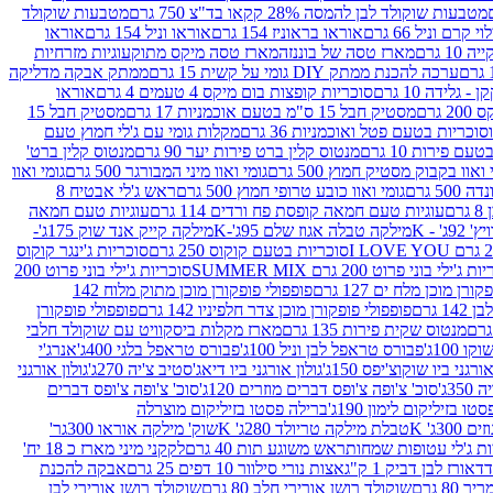
מטבעות שוקולד לבן להמסה 28% קקאו בד"צ 750 גרם
מטבעות שוקולד
קרם וניל 66 גרם
אוראו בראוניז 154 גרם
אוראו וניל 154 גרם
אוראו
1 גרם
מארז טסה של בוננזה
מארז טסה מיקס מתוק
עוגיות מזרחיות
ערכה להכנת ממתק DIY גומי על קשית 15 גרם
ממתק אבקה מדליקה
גלידה 10 גרם
סוכריות קופצות בום מיקס 4 טעמים 4 גרם
אוראו
 גרם
מסטיק חבל 15 ס"מ בטעם אוכמניות 17 גרם
מסטיק חבל 15
וכריות בטעם פטל ואוכמניות 36 גרם
מקלות גומי עם ג'לי חמוץ טעם
ם פירות 10 גרם
מנטוס קלין ברט פירות יער 90 גרם
מנטוס קלין ברט'
 ואוו בקבוק מסטיק חמוץ 500 גרם
גומי ואוו מיני המבורגר 500 גרם
גומי ואוו
50 גרם
גומי ואוו כובע טרופי חמוץ 500 גרם
ראש ג'לי אבטיח 8
ם
עוגיות טעם חמאה קופסת פח ורדים 114 גרם
עוגיות טעם חמאה
' - K
מילקה טבלה אגוז שלם 95ג'-K
מילקה קייק אנד שוק 175ג'-
סוכריות בטעם קוקוס 250 גרם
סוכריות ג'ינגר קוקוס
ג'ילי בוני פרוט 200 גרם SUMMER MIX
סוכריות ג'ילי בוני פרוט 200
רן מוכן מלח ים 127 גרם
פופפולי פופקורן מוכן מתוק מלוח 142
 גרם
פופפולי פופקורן מוכן צדר חלפיניו 142 גרם
פופפולי פופקורן
מנטוס שקית פירות 135 גרם
מארז מקלות ביסקוויט עם שוקולד חלבי
100ג'
פבורס טראפל לבן וניל 100ג'
פבורס טראפל בלגי 400ג'
אנרג'י
ורגני ביו שוקוצ'יפס 150ג'
גולון אורגני ביו דיאג'סטיב צ'יה 270ג'
גולון אורגני
3ג'
סוכ' צ'ופה צ'ופס דברים מוזרים 120ג'
סוכ' צ'ופה צ'ופס דברים
ו בזיליקום לימון 190ג'
ברילה פסטו בזיליקום מוצרלה
3ג' K
טבלת מילקה טריולד 280ג' K
שוק' מילקה אוראו 300גר'
ות ג'לי עטופות שמחות
ראש משוגע תות 40 גרם
לקקני מיני מארז כ 18 יח'
אורז לבן דביק 1 ק"ג
אצות נורי סילוור 10 דפים 25 גרם
אבקה להכנת
80 גרם
שוקולד רושן אורירי חלב 80 גרם
שוקולד רושן אורירי לבן