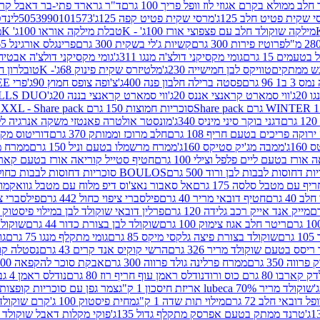
 ממולא בקרם אגוזי לוז וופל פריך 100 גרם
ד"ר גרארד פתי-בר דאבל קרם ב
 שקית פטיט חלב 125ג'
מרסי שקית פטיט קפה 125ג'
5053990101573
לינדט
מילקה שוקולד חלב עם פצפוצי אורז 100ג' - K
טבלת מילקה אוראו 100ג' K
מ
פרוטיז פירות 300 גרם
קשיות ג'לי בשקית 300 גרם
פרינגלס אורגינל 165 גרם
עמים 15 גרם
גומי מקסיקני דולצ'ה מנגו 311ג'
גומי מקסיקני דולצ'ה אבטיח 311ג
ש ממתקים
טוויקס לבן חמישייה 230ג'
מלטיזרס שקית פינוק 68ג'- K
טובלרון חלב 35ג
 96 גרם
פסטה ברילה חלבון פנה 400ג'
צ'ופה צופס חמוץ 90ג'
פרי FREE חטיף מלון קראנצ'י 20 גרם
2ג'
ווי סמארט קראנצי אננס 20ג'
ווי סמארט קראנצי בננה 20ג'
SKILLS DUO סוכריות על מקל בטעמי תפו
סוכריות חמוצות 150 גרם SOUR MADNESS XXL - Share pack
דגני בוקר סיני מיניס 340ג'
מונסטר אולטרה פאנטזי משקה אנרגיה ללא סוכר
וקה פריכים בטעם חריף 108 גרם
חלב מרוכז וממותק 370 גרם
דוריטוס מקסיק
1ג'
ממבה מג'יק סטיקס 160ג'
ממרח מרשמלו בטעם וניל 150 גרם
ממרח מרש
ורז בטעם ליים פלפל וצילי 100 גרם
חטיף סטייל קוריאה אורז בטעם קארבונרה 
BOULOS סוכריות דחוסות לבבות כחול לבן 500 גרם
 עם מטבל סלסה 175 גרם
אל סאבור נאצ'וס דיפ מלוח עם מטבל גוואקמולי 175 ג
40 גרם
חטיף דובאי מריר 40 גרם
פילסברי ציפוי כחול 442 גרם
פילסברי ציפו
מייק אנד אייק רכב גלידה 120 גרם
פרלין דובאי שוקולד לבן במילוי פיסטוק וקדאיף
ריטר חלב אגוז צימוק 100 גרם
שוקולד לבן בצורת כדור 44 גרם
שוקולד ח
ם
שוקולד בצורת פיצה גלקסי מיקס 85 גרם
גומי מתקלף מנגו 75 גרם
גו
ריסס בטעם שוקולד מריר 326 גרם
הרשי קוקיס אנד קרים 43 גרם
נסטלה קורנ
ה 350 גרם
ממרח פרלינה גולד פרווה 300 גרם
אבקת סוכר להקפאה 300 גרם
80 גרם כוס ורוד
נודלס ראמן עוף חריף רוז 80 גרם
נודלס ראמן 4 גבינות 80 גרם
שוקולד מריר 70% lubeca אריזת חיסכון 1 ק"ג
צמר גפן עם סוכריות קופצות ענב
 דובאי חלב 72 גרם
מילוי תות שדה 1 ק"ג
מחית פיסטוק 100 ג'
קרם שוקולד לשמר
טרנד ממתק בטעם אפרסק מתקלף גדול 135ג'
פוקי מקלות דאבל שוקולד 47 גרם