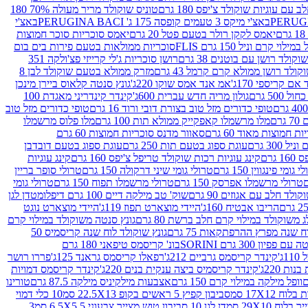
עם עוגיות שוקולד צ'יפס 180 גרם
טוניס שוקולד מריר מעולה 70% 180
באצ'י מיקס 3 טעמים קופסה 175 ג' PERUGINA BACI
באצ'י
יאמס לקקן רולר בטעם פטל 20 גרם
יאמס סוכריות סוכר חמוצות
לוי קרם וניל 150 גרם FLIS
סוכריות ממולאות בטעם פירות בים בום
קולד רושן עם בוטנים 38 גרם
רושן סוכריות ג'לי קרייזי פצ'ולקה 351
ולד רושן ממולא קרם קרמל 43 גרם
מזרק ממולא בטעם שוקולד לבן 8
ם קריספי 170ג'
אמ אנד אמס שוקו 220ג'
גונץ סנטה קלאוס ביירן מינכן
 500 גרם
גולון מריה חדש עברית 600ג'
קינדר קינדריני מאגדת 100
טופי כדורים מזל טוב בצורת דובי ורוד 16 גרם
טופי כדורים מזל טוב
רם
מלו מרשמלו קאפקייק ממולא תות 100 גרם
מלו פלוס מרשמלו
 חמוצות מאוד 60 גרם
סאוור מדנס סוכריות חמוצות 60 גרם
300 גרם
עוגת ספוג בטעם תות 250 גרם
עוגת ספוג בטעם דובדבן
גרם
קינג עוגיות רכות שוקולד טריפל צ'יפס 160 גרם
קינג עוגיות
 גומי פינגווין 150 גרם
טרולי גומי שיני דרקולה 150 גרם
טרולי סופר בריין
טרולי מרשמלו אפרסק 150 גרם
טרולי מרשמלו תפוח 150 גרם
טרולי גומי
לד חלב עם אגוזים 90 גרם
שוק' טב מילקה דיים 100 גרם דיפלומט
דן לגן
הריבו אבטיח 160ג'
היידי מוצארט תפוז 119ג'
היידי מוצארט נוגט
 משוקולד במילוי קרם חלב ברשת 80 גרם
גונץ סנטה משוקולד במילוי קרם
ח שנה מפרץ ההרפתקאות 75 גרם
גונץ שוקולד לוח שנה קריסמיס 50
יון 300 גרם SORINI
בונ' קריסמס טיפאני 180 גרם
ג'
קינדר קריסמס גרביים 212ג'
רפאלו קריסמס גראנד 125ג'
פררו רושר
ת 220ג'
קינדר קריסמיס ביצה ענקית בנים 220ג'
קינדר קריסמס דמויות
וופל מילקה במילוי קרם 150 גרם
אצבעות מילקיניס מילקה 87.5 גרם
טורינו
סביבון קפיץ 5 ראשים בקופ 22.5X13 סמ
10 כלי דמוי
דן לגן 10 סביבון טוש מצייר צבעוני 6.5X5.5 סמ
3