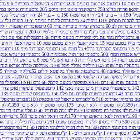
ת 10 גרם
אם אנד אם בוטנים 220ג'
מנורת 3 המשאלות סוכריות 9.6 גרם
קינדר בואנו מיני מיקס 205 גרם
עוגיות אוראו במילוי 
– ברבי 24 יחידות
מרשמלו 150 גר – גנרי 24 יחידות
מרשמלו נקניקייה 0
להכנת ממתק DIY טיפות 24 גרם
ערכה להכנת ממתק DIY בועות ג'לי 17 גרם
 סוכריות לב 60 גרם
תיק יצירה סוכריות פרח 60 גרם
סוכריות קופצות + לקקן - 
מלטיזרס צבי ג'ינג'רברד 59 גרם
ממרח מלטיזרס 200 גרם
ממרח טוויקס 200
מקלות גומי עם ג'לי וסוכריות בטעם פירות 36 גרם
מקלות גומי עם ג'לי וס
י בולז בטעם פטל 15 גרם
קראנצ'י רואופ בטעם פטל 10 גרם
קראנצ'י רואופ בטע
גרם
גומי המבורגר גדול+ ג'ל חמוץ 50 גרם
גומי המבורגר מיני 10 גרם
גומי
ש אבטיח חמוץ 500 גרם
גומי ואוו תות אוכמניות 500 גרם
גומי ואוו נחש אנקונדה 0
 תפוח 14 גרם
ראש ג'לי תות 8 גרם
ראש ג'לי פטל 8 גרם
ראש ג'לי דובדבן 8 גר
גולון מגה שוקו 145ג'
מילקה טבלה פטל 100ג'-K
מילקה טבלה אוראו סנדוויץ' 92ג
שוקולד באהבה 48 גרם
לבבות שוקולד בקופסא יהלום 52גר
לקקן שוקולד 25 גרם I LOVE YOU
הל משקה אנרגיה קלאסי 250 מל
אמ אנד אמס שוקו חום 200ג'- K
סוכריות 
עם שוקו 60 גרם OISHI
פופקורן בטעם קרמל 60 גרם OISHI
פופפולי פופקו
פופפולי פופקורן מוכן גבינה נאצו 142 גרם
פופפולי פופקורן מוכן צדר לבן 142
ודד 43 גרם
גונץ בוטנים קלויים עם מלח 150 גר'
מנטוס שקית מנטה 135 גרם
רביקיו אורגינל 510 מ"ל
פבורס טראפל לבן פיסטוק 100ג'
פבורס טראפל שוקו 
35ג'
גולון טוסטדה ללא ת.סוכר 175ג'
גולון טוסטדה ללא סוכר 350ג'
גולון א
גולון אורגני ביו ביסקוויט 170ג'
גולון מגה סנדוויץ' 250ג'
גולון אורגני ביו מריה 50
'
תחתית לפאי גראהם קרקר 170ג'
גומי וידאל תות סוכר 500 גר'
ברילה פסט
50 גר'
דיי ביסתן קלינדר בטעמים שונים 251 גרם
טבלת מילקה טופי אגוזים 00
גומי תנתה 500 גר' תות חמוץ גדול
גומי תנתה 500 גר' נשיקה
סוכרי
דג כסף פרווה 1 ק"ג
דג זהב חלבי- 1 ק"ג
cremo וופל קרם שוקולד מריר בודד
1 גרם
אנטון ברג מרציפן משמש בברנדי 220 גרם
שוקולד רושן אורירי מריר 