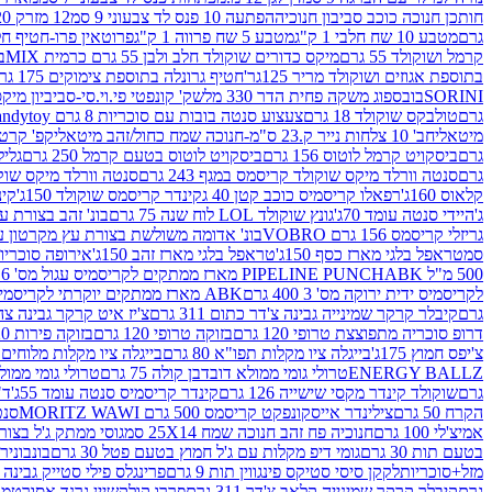
חותכן חנוכה כוכב סביבון חנוכיה
הפתעה 10 פנס לד צבעוני 9 סמ
12 מזרק 20 מל' לעבודות יצירה וקישוט
גרם
מטבע 10 שח חלבי 1 ק"ג
מטבע 5 שח פרווה 1 ק"ג
פרוטאין פרו-חטיף חלבו
קרמל ושוקולד 55 גרם
מיקס כדורים שוקולד חלב ולבן 55 גרם כרמית MIX
בי
בתוספת אגוזים ושוקולד מריר 125גר'
חטיף גרונלה בתוספת צימוקים 175 גר'
SORINI
בובספוג משקה פחית הדר 330 מל
שק' קונפטי פי.וי.סי-סביביון מי
גרם
טולבקס שוקולד 18 גרם
צעצוע סנטה בובות עם סוכריות 8 גרם Candytoy
מיטאלי
חב' 10 צלחות נייר ק.23 ס"מ-חנוכה שמח כחול/זהב מיטאלי
קפ' קרטון + חלון- 8/51/18 
גרם
ביסקויט קרמל לוטוס 156 גרם
ביסקויט לוטוס בטעם קרמל 250 גרם
גלילי
גרם
סנטה וורלד מיקס שוקולד קריסמס במגף 243 גרם
סנטה וורלד מיקס שוקולד 
קלאוס 160ג'
רפאלו קריסמיס כוכב קטן 40 ג
קינדר קריסמס שוקולד 150ג'
קינ
ג'
היידי סנטה עומד 70ג'
גונץ שוקולד LOL לוח שנה 75 גרם
בונ' זהב בצורת עץ מק
גריזלי קריסמס 156 גרם VOBRO
בונ' אדומה משולשת בצורת עץ מקרטון עם שרי 126 ג
סמ
טראפל בלגי מארז כסף 150ג'
טראפל בלגי מארז זהב 150ג'
אירופה סוכריות 
500 מ"ל PIPELINE PUNCH
ABK מארז ממתקים לקריסמיס עגול מס' 6 300 גרם
לקריסמיס ידית ירוקה מס' 3 400 גרם
ABK מארז ממתקים יוקרתי לקריסמיס (מלאך) מס' 7 450 גרם
גרם
קיבלר קרקר שמינייה גבינה צ'דר כתום 311 גרם
צ'יז איט קרקר גבינה צהובה 27
דרופ סוכריה מתפוצצת טרופי 120 גרם
בזוקה טרופי 120 גרם
בזוקה פירות 120 גרם
צ'יפס חמוץ 175ג'
בייגלה ציו מקלות תפו"א 80 גרם
בייגלה ציו מקלות מלוחים 100 גרם
ENERGY BALLZ
טרולי גומי ממולא דובדבן קולה 75 גרם
טרולי גומי ממולא מנג
גרם
שוקולד קינדר מקסי שישייה 126 גרם
קינדר קריסמיס סנטה עומד 55ג'
ד"ר
הקרח 50 גרם
צילינדר אייסקונפקט קריסמס 500 גרם MORITZ WAWI
סנטה 
אמיצ'לי 100 גרם
חנוכיה פח זהב חנוכה שמח 25X14 סמ
גוסי ממתק ג'ל בצורת 
בטעם תות 30 גרם
גומי דיפ מקלות עם ג'ל חמוץ בטעם פטל 30 גרם
בונבונירה ד
מזל+סוכריות
לקקן סיסי סטיקס פינגווין תות 9 גרם
פרינגלס פילי סטייק גבינה 158 גרם
גרם
קיבלר קרקר שמינייה קלאב צ'דר 311 גרם
פררו קולקשיין גרנד אסורטמנט 197.8 