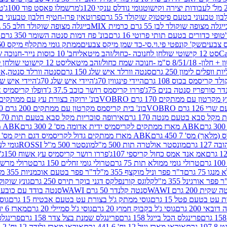
גומי נודלס ענקי 120ג'
מרשמלו פאסט פוד 100ג'
טר
ן טבעוני בטעם פיסטוק שוקולד 55 גרם
פרוטאין פרו-חטיף חלבון טבעוני בטעם 
יגלה מצופה שוקולד לבן 55 גרם כרמית MIX
בייגלה מצופה שוקולד חלב 55 גרם כרמית MIX
טופי כדורים בטעם תותי פרוטי 16 גרם
בונ' פח דמות סנטה השומר 350 גרם SORINI
קס צבעים
שק' קונפטי פי.וי.סי-כד שמן מיקס צבעים
ממתק גומי מתקלף מיקס 60 גרם
סט 12 קישוטי שולחן לחנוכה -כחול/זהב מיטאלי
חב' 10 כוסות נייר-חנוכה שמח כחול/זהב מיטאלי
ס"מ -חנוכה שמח כחול/זהב מיטאלי
סט 12 קישוטי שולחן לחנוכה -צבעוני
ות וופלים לימון 250 גרם
סנטה וורלד איש שלג 150 גרם
סנטה וורלד סנטה,איש ש
קריסמס בכוס 108 גרם
היידי פינגווין 70ג'
היידי איש שלג 70ג'
היידי איש שלג 50
דר סורפריז סנטה בנים 75ג'
פררו קריסמס רושר כוכב 37.5 ג'
דופלו קריסמיס איש
רטון עם ממתקים 170 גרם VOBRO
בונ' ירוקה בצורת עץ עם ממתקים 170 גרם OBRO
רם VOBRO
בונ' בית קריסמס מקרטון עם ממתקים 200 גרם VOBRO
10 סביבון פ
מקל סבא בטעם מנטה 170 גרם
אירופה סוכריות מקל סבא בטעם תות 170 גרם
ABK מארז ממתקים לקריסמיס ידית אדומה מס' 2 300 גרם
ABK מארז מתנה פעמון לקריסמיס מס' 1 200 גרם
ABK מארז ממתקים גדול לקריסמיס דגם תיק מס' 4 500 גרם
1 גרם
מונסטר אולטרה תות 500 מ"ל
מונסטר 500 מ"ל ROSSI
גומי לעי
אמ אנד אמס כחול קריספי 107ג'
פררו רושר קריסמיס עץ אשוח 150ג'
טרולי גומי ממולא תות 75 גרם
טרולי גומי זחלים 150 גרם
טרולי מרשמלו ב
ו 75 גרם
ד"ר פפר וניל מוקצף 355 מ"ל
ד"ר פפר בטעם אוכמניות 355 מ"ל
 פפר אורגינל 355 מ"ל
קלוגס קורנפלקס דגני בוקר תירס 250 גרם
גונץ שוקולד 
שקית 200 גרם WAWI
סנטה קלנדר 50 גרם WAWI
סנטה בודד עם כובע 80 גרם WAWI
עט בטעם פטל 15 גרם
גוסי ממתק ג'ל בצורת עט בטעם אבטיח 15 גרם
גוס
ובאי 200 גרם
גוסי ג'ל בקבוק חמוץ 20 גרם
גוסי ג'ל סמיילי 20 גרם
מארז 6 יח' תיבת אוצר פלסטיק
פרינגלס הכל בייגל 158 גרם
פרינגלס שמנת בצל צדר 158 גרם
פרינגלס מ
גרם
אוראו מארז וניל 12 יח' 441.6 גרם
אוראו מארז גלידה 12 יח' 331.2 גרם