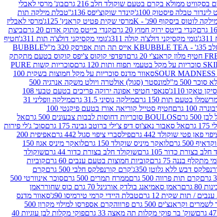
סקוויט ממולא בקרם בטעם שוקולד חלב 216 גרם
בונ' מרסי לאבלי
 לינדור טבלה פיסטוק 100ג'
קינדר שוקוצ'יפס 136ג'
'טבלת מילקה תות
ילקה לוטוס ביסקוף 90ג' - K
מרסי שקית פטיט קראנץ' 125ג'
מרסי לאבליז
קנדי בייטס ירוק חמוץ 20 גרם
קנדי בייטס מתוק אדום 20 גרם
ביצת
'
גומי מקסיקני דולצ'ה קולה 311ג'
גומי מקסיקני דולצ'ה תות 311ג'
חטיף
' - K
BUBBLE TEA אייס תה תות אפרסק 320 מ"ל
BUBBLE
דפדפי קוקוס צ'יפס קוקוס בטעם מתקתק
ח ותות 120 גרם
סוכריות קשות PURE
סאוור מדנס סוכריות על מקל חמוצות בשקית 100
 500 מ"ל
מונסטר (סגול) אולטרה ויולט משקה אנרגיה 500
ן טאקו 110ג'
סנאפי חטיפי אפונה ירוקה פריכים בטעם טבעי 108
מלו בטעם תות 150 גרם
מילקה נוסיני 31.5 גרם
מילקה וופליני 31
100 גרם
חטיף סטייל קוריאה אורז בטעם פיקנטי 100
BOULOS סוכריות דחוסות לבבות צבעונים 500 גרם
אל
רם
אל סאבור נאצ'וס דיפ צ'ילי ברוטב גבינה 175 גרם
סוכ' ג'לי פירות
י פאן פטי שוקולד 442 גרם
פילסברי ציפוי סגול 442 גרם
אפיפית 200
 500 גרם
לואקר מיניס שוקולד 150 גרם
לואקר מיניס אגוז 150
לב בצורת כדור 105 גרם
שוקולד חלב בצורת כדור 44 גרם
שוקולד
מי מתקלף בננה 75 גרם
קוביות חמוצות בטעם ענבים 60 גרם
קוביות
פלקס דבש ללא גלוטן 350ג'
קרם קורנפלקס חלבי 500 גרם
קרם
קרם תות פרווה 500 גרם
ממרח תמרים 500 גרם
סוכר אינוורטי 500
ראמן סאמיאנג בולדק אורגינל 70 גרם כוס שחור
ראמן
ים / תות שקית 12 גרם
טבלת היידי קרמי טירמיסו 90ג'
סאוור מדנס
ים וקראנצ'ים 500 גרם פרווה
קרם אספרסו למילוי מקרון 500
שוק' בר פוקי מקלות תה מאצה 33 גרם
פוקי מקלות לבן עוגיות 40