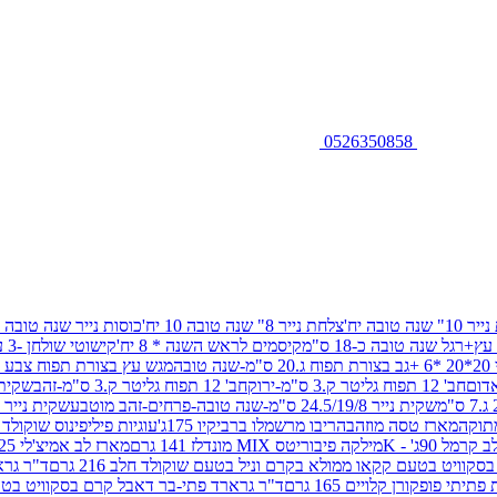
0526350858
שנה טובה יח'
צלחת נייר 8" שנה טובה 10 יח'
כוסות נייר שנה טובה 10 יח'
+רגל שנה טובה כ-18 ס"מ
קיסמים לראש השנה * 8 יח'
קישוטי שולחן -3 עיצובים 12 יח
ובה
מגש עץ בצורת תפוח צבע זהב 29/26
חב' 12 תפוח גליטר ק.3 ס"מ-ירוק
חב' 12 תפוח גליטר ק.3 ס"מ-זהב
שקית נייר 38.5/31.5/11 ס"מ
שקית נייר 24.5/19/8 ס"מ-שנה טובה-פרחים-זהב מוטבע
שקית נייר 30/23/10 ס"מ-שנה טובה-פרחים-זהב מוטבע
תוקה
מארז טסה מוזהב
הריבו מרשמלו ברביקיו 175ג'
עוגיות פיליפינוס שוקולד חלב 0
ל 90ג' - K
מילקה פיבוריטס MIX מונדלז 141 גרם
מארז לב אמיצ'לי 125 גרם
וויט בטעם קקאו ממולא בקרם וניל בטעם שוקולד חלב 216 גרם
ד"ר גרא
פופקורן קלויים 165 גרם
ד"ר גרארד פתי-בר דאבל קרם בסקוויט בטעם שו