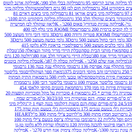
 מילקה ארנב קריספי 95 גרם
מילקה בבלי חלב 90ג'-K
מילקה ארנב לוטוס
ביסקוויט 264 גרם
מילקה חום לבן 90 גרם דיפלומט
שוקולד מילקה מיני
ם
מילקה מיני ביצים אוראו 81 גרם
מילקה מיני ביצים דאיים 81
קוטדור ביצים שוקולד חלב 350 גרם
טבלת מילקה ביסקוויט קרם 100ג' -
מילקה עוגיות סנדוויץ' פאוס 260ג' - K
ליאון שוקולד לבן חמישייה
 קוביס כרמית 200 גרם
מרשמלו JOOMI מיני גולף לבן 400
מרשמלו JOOMI פטריה ורודה 400 גרם
3D גו'מי דובי ורוד מעוצב 500
3D גו'מי דובי כחול מעוצב 500 גרם
3D גו'מי כבשה מעוצב 500 גרם
3D
3D גו'מי כלבים מעוצב 500 גרם
פילסברי בראוניז ללא גלוטן 415
 טסה
מארז מותגי הבית טסה
טבלת היידי מריר מקור וונצואלה 50ג'
טבלת
אנדור מריר אגוז 80ג'
טבלת היידי גראנדור חלב אגוז 80ג'
רולטה 120 גרם
מילקה אגוז שלם 250ג' - K
מילקה טבלה לו 87ג'-K
טבלת מילקה בוטנים
גומי מתקלף ענק אפרסק 136 גרם
גומי מתקלף ענק בננה 136 גרם
גומי
רם
הריבו זהב מקסי דובונים 375ג'
מארז ספר ושוקולדים
גומי בליסטר
גים
מארז סירת מתוקטסה
סילאן טבעי לחיץ 500 גרם
מארז התיק המתוק
גומי בליסטר אבטיח 100 גרם
גומי בליסטר דובי 100 גרם
ממרח
פיטורת פירות בון ממן 370 גרם
חמאת בוטנים סקיפי קלאסי 454
נייה ג'לי פורים * 25 גרם
מארז 4 סוכריות על מקל וסוכריות קופצות 20
שקית נייר 30/23/10 ס"מ-פורים שמח -
גומי בננה קצף 1 ק"ג
קליק מיני
כריות ג'לי בטעם ענבים 175 גרם
סוכריות ג'לי בטעם תות שדה 175
רוטב חמוץ מתוק 300 מ"ל
רוטב צ'ילי מתוק 300 מ"ל
HEART
קס וופל גליליות 22 גרם
ג'מבו טורטילה צ'יפס בטעם צ'ילי מתוק 100
ק ראמן פיקנטי להכנה מהירה 120 גרם
גולון שרקיז ללא גלוטן טו-גו
וגת גבינה 300ג'-K
מילקה טבלה צימוק אגוז חדש 270ג' - K
מילקה