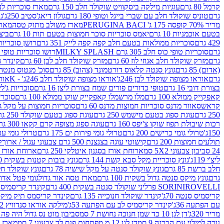
קרמל 80 גרם
עוגיות מילקה ביסקוויט שוקולד חלב 150 גרם
מארז סוכריות לעיס
גרם
טוניס שוקולד חלב עם שברי בייגל וטופי 180 גרם
גולון דיאג'סטיב 250ג'
גו
מריר 70% קופסה 175 ג' PERUGINA BACI
מארז משולב מתוק טסה
מארז
בטעם אוכמניות 10 גרם
יאמס סוכריות סוכר חמוצות בטעם תות 10 גרם
ביצת
429 גרם
סוכריות ממולאות בטעם חלב קפה קפה לייק 351 גרם
רושן סוכריות ג'לי 
גרם
סוכריות טופי כוס חלב 305 גרם MILKY SPLASH
רושו סוכריות טופי חלב 
גרם
מזרק שוקולד חלב אגוזי לוז 60 גרם
מזרק שוקולד חלב לבן 60 גרם
קינדר הפי
(אדום) 85 גרם
גונץ סנטה קלאוס דורטמונד (צהוב) 85 גרם
סוכ' מנטוס מנטה 29.7 גר
גרם
אוראו מצופה שוקולד לבן 246ג'
אוראו מצופה שוקולד חלב 246ג' - K
אוראו
בצורת דובי 16 גרם
טופי כדורים פורים שמח בצורת ליצן 16 גרם
סוכריות ג'לי ב
קאפקייק ממולא 100 גרם
מלו מרשמלו קאפקייק שוקו ממולא 100 גרם
סוכריות ג
קראש
סאוור מדנס סוכריות חמוצות מדנס 60 גרם
סוכריות חמוצות על מקל גולגולת
250 גרם
עוגת ספוג בטעם מישמש 250 גרם
עוגת ספוג בטעם שוקולד 250 גרם
רכות שיבולת תפוז שוקו צ'יפס 160 גרם
עוגה ספוג מצופה קרם קקאו 300 גרם
150ג'
טרולי גומי כרישים 200 גרם
טרולי גומי פירות ים 175 גרם
טרולי גומי עכברים
תולעים חמוצות 200 גרם
קישוטי עוגה בצנצנת 500 גרם צבעוני עגול / ארוך
ק
24 סביבון צבעוני 5X2 סמ
ארוחת אורז בסגנון איטלקי 250 גרם
ארוחת אורז בסגנ
ליצ'י 119ג'
גונץ סוכריית מקל סבא קשת 144 גרם
גונץ בובות קטנות בשקית 100 גרם
חלב ברשת 85 גרם
גונץ שוקולד סנטה על מקל שישיה 78 גרם
גונץ שוקולד חלב ס
גרם
גונץ מיקס סנטה גדול בשקית 100 גרם
מארז טסה אור גדול
גומי פטל אדום 
ROVELLI פרליני שוקולד סנטה בשקית 400 גרם
SORINI
קינדר קריסמיס מיק
קריסמיס סנטה 70ג'
קינדר שוקולד חנוכייה 135 גרם
קינדר קריסמס תיק מיקס 193
עם הפתעה 36ג'
קינדר קריסמיס לב עם הפתעה 53ג'
מילקה אוראו סנדוויץ 92 גרם
מריר 320ג'
דן לגן 10 כד שמן חנוכה נחושת 7 סמ
סביבון מוט נס גדול היה פה ברש
נורה למילוי עם הברגה 9 סמ
דן לגן 12 מ.מפתחות פנס לד צבעוני 7 סמ
מארז 3 מזרקים לאפייה ולבישול 10 מל'