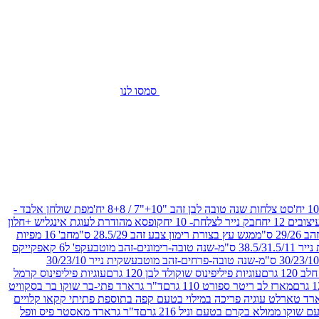
סמסו לנו
סט צלחות שנה טובה לבן זהב "10+"7 / 8+8 יח'
מפת שולחן אלבד -
חבק נייר לצלחת- 10 יח
קופסא מהודרת לעוגת אינגליש +חלון
 ס"מ
מגש עץ בצורת רימון צבע זהב 28.5/29 ס"מ
חב' 16 מפיות
-שנה טובה-רימונים-זהב מוטבע
קפ' ל6 קאפקייקס
שקית נייר 30/23/10
12 גרם
עוגיות פיליפינוס שוקולד לבן 120 גרם
עוגיות פיליפינוס קרמל
מארז לב ריטר ספורט 110 גרם
ד"ר גרארד פתי-בר שוקו בר בסקוויט
רד טארלט עוגיה פריכה במילוי בטעם קפה בתוספת פתיתי קקאו קלויים
קו ממולא בקרם בטעם וניל 216 גרם
ד"ר גרארד מאסטר פיס וופל