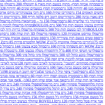
גרם
ממתק אבקה חמוץ- מתוק בטעם תות מארז 6 יח
נוטלה 200 גרם
גולון טוו
בטעם מנגו 40 יחידות 328 גרם
מסטיק חמוץ בטעמים שונים 40 יחידות 328 גרם
נחשים תאומים 154 גרם
הריבו שקית 160 גרם דובי צבעוני
הריבו מיקס אדומים 175
דיפ נאציו גבינה 280 גרם
דוריטוס רוטב דיפ סלסה חריף 300 גרם
דוריטוס רוטב
גרם
קינדר ג'וי שלישייה 60 גרם
מרשמלו 150 גר – סוניק
מארז מקלות מרשמלו יאמס צבע
פרחים צבעוני בטעם תות וניל 500 גרם BOULOS
ממתק מרשמלו לבבות ורוד לבן ב
BOULOSורוד לבן בטעם תות וניל 500 גרם
ממתק מרשמלו כריות ורוד,לבן בטעם תות 
מרשמלו טוויסט אוכמניות 120 גרם
פופין מרשמלו 3D תות שדה 100 גרם
קטש
גרם
פס טעים בטעם תות עשירייה 150 גרם
פס טעים בטעם אבטיח עשירייה 150 גר
לבן 175ג'
הריבו מרשמלו אקזוטיק 175ג'
WOW Z קלסטרס פירות 85 גרם
WOW Z ק
גרם
WOW Z רופ משפחתי פירות 100 גרם
מקל סבא צבעוני 144 גרם
מקל סבא 
גרם
פולרטי חטיפי קרח 400 מ"ל ורוד
ממרח נוטלה טבעוני 350 גרם
טבלת פררו ר
גרם
מרשמלו כובע כחול לבן 500 גרם
מרשמלו מיני כחול פיני 500 ג
מרשמלו מיני 
גרם
סוויטאנגו אבקה להכנת אייס קפה 250 גרם
סוויטאנגו ממתיק 700 גרם
סו
ההפתעות ממתקים "חגשבי" בינוני
טרנד לארבי מנגו וקשיו 28ג'
טרנד לארבי תו
טורטילה צ'יפס בטעם גבינת נאצ'ו 100 גרם
ג'מבו טורטילה צ'יפס בטעם ברביקיו 00
קרמל 453 גרם
פילסברי ציפוי וניל ל.ת.סוכר 454ג'
ריסז רוטב ח.בוטנים 198ג'
ק
שדה חמוץ 60 גרם
מסטיק מנטוס תפוח ירוק חמוץ 60 גרם
אוראו עוגה סנדביץ שו
גרם
אוראו תות שדה 97 גרם
אמ אנד אמס שוקו חום 363ג'- K
אמ אנד אמס צהו
מתוק מלוח
פופפולי פופקורן 240 גרם מרשמלו
פופפולי פופקורן 240 גרם חמאה סינמה
ופלפל
פופפולי פופקורן 240 גרם קרמל מלוח
פופפולי פופקורן 240 גרם צדר לבן
טוסט
פופפולי פופקורן 240 גרם צדר חריף
נסטלה 8יח אבקת שוקו מרשמלו 193.6ג'
ג'ל בטעם אבטיח 156 גרם
לקקן ג'ל בטעם קולה 156 גרם
לקקן בטעם גלידת שוקו
אנד אייק פטל כחול חמוץ 120 גרם
ROVELLI שוקולד בעיצוב דבורה פרלינים 800 גרם