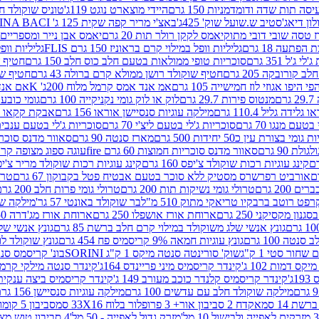
ה תות שדה ודומדמניות 150 גרם
היידי מוצארט נוגט 119ג'
טוניס שוקולד חלב 
לון דיאג'סטיב ש.שועל שוק' 425ג'
באצ'י מריר קפה שקית 125 ג' PERUGINA BACI
 טסה שובי דובי מתוק
יאמס לקקן רולר תות 20 גרם
יאמס אבן נייר ומספריים 18 גרם
 הפתעה 18 גרם
גליליות וופל במילוי קרם בראוניז 150 גרם FLIS
גליליות וופל במי
ג'ל 351 גרם
סוכריות טופי ממולאות בטעם חלב כוס חלב 150 גרם
חטיף שו
קורובקה 205 גרם
חטיף שוקולד רושן ממולא קרם ברולה 43 גרם
חטיף שוק
 היפו אגוזי לוז חמישייה 105 גרם
אמ אנד אמס קרמל מלוח 200ג' K
אם אנד א
ם
מנטוס פירות 29.7 גרם
לוק או לוק גומי נקניקייה 100 גרם
גומי כובע כחול
 גלידה גליל 110.4 גרם
מילקה עוגיות סנסיישן אוראו 156 גרם
אבקת קקאו 400 גרם
טעם מנגו 70 גרם
סוכריות ג'לי בטעם ליצ'י 70 גרם
סוכריות ג'לי בטעם ענבים 70 ג
ומי בצורת עין כ50 יחידות 500 גרם
מארז סנטה 90 גרם
סאוור מדנס סוכריות
 90 גרם
סאוור מדנס סוכריות חמוצות 60 גרם fire
עוגה ספוג מצופה קרם וניל 
קינג עוגיות רכות שוקולד צ'יפס 160 גרם
קינג עוגיות רכות שוקולד מריר צ'יפס 160 
אורביט רפרשרס מסטיק ללא סוכר בטעם אבטיח פטל בקבוקון 67 גרם
טרולי
 200 גרם
טרולי גומי נשיקות תות 200 גרם
טרולי גומי פרות חלב 200 גרם
רפט רוטב ברבקיו טריאקי מתוק 510 מ"ל
בר שוקולד באונטי 57 גר'
מילקה שוקו
ון מקסיקני 250 גרם
ארוחת אורז אושפלו 250 גרם
ארוחת אורז מג'דרה 250 גרם
גונץ אנשי שלג משוקולד במילוי קרם חלב ברשת 85 גרם
גונץ אנשי שלג
נטה 100 גרם
גונץ עוגיות חמאה 9% קריסמיס פח 454 גרם
גונץ שוקולד לו
שחור סטי 1 ק"ג
שוק' סורינטה סנטה מיקס 1 ק"ג SORINI
בונ' קריסמס סנטה עם פפ
ס דמות 102 ג'
קינדר קריסמיס מיני פריינדס 164ג'
קינדר סנטה מילקי קרמל 110
ג'
קינדר קריסמיס קלנדר כוכב מעורב 149 ג'
קינדר קריסמיס ביצה ענקית בנו
מילקה שוקולד חלב עם עדשים 100 גרם
מילקה עוגיות סנסיישן 156 גרם
ת 14 סמ
אקדח 2 סביבון אור+ 3 פרופלור בלוח 33X16 סמ
סביבון 5 קומות בלוח 17X12 סמ
מזרק גדול לאפייה - 50 מל'
4 סביבון טוש מצייר בלוח 29X10 סמ