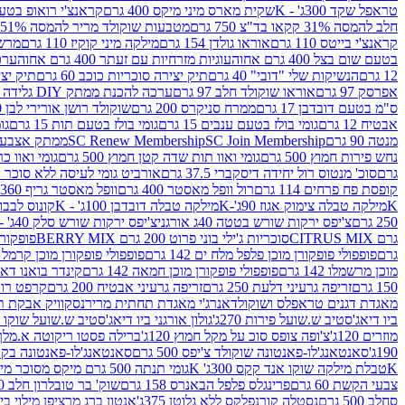
טראפל שקד 300ג' - K
שקית מארס מיני מיקס 400 גרם
קראנצ'י רואופ בטעם תו
חלב להמסה 31% קקאו בד"צ 750 גרם
מטבעות שוקולד מריר להמסה 51% קקאו פרווה בד"צ 750 גרם
קראנצ'י בייטס 110 גרם
אוראו גולדן 154 גרם
מילקה מיני קוקיז 110 גרם
מרשמלו 150 גר 
בטעם שום בצל 400 גרם אחוה
עוגיות מזרחיות עם זעתר 400 גרם אחוה
ערכה 
12 גרם
הנשיקות שלי "דובי" 40 גרם
תיק יצירה סוכריות כוכב 60 גרם
תיק יצירה
אפרסק 97 גרם
אוראו שוקולד חלב 97 גרם
ערכה להכנת ממתק DIY גלידה 43.5 גרם
ס"מ בטעם דובדבן 17 גרם
ממרח סניקרס 200 גרם
שוקולד רושן אורירי לבן 80 גרם
אבטיח 12 גרם
גומי בולז בטעם ענבים 15 גרם
גומי בולז בטעם תות 15 גרם
גומ
מנטה 90 גרם
SC Join Membership
SC Renew Membership
ממתק אצבעוני 7.5 
נחש פירות חמוץ 500 גרם
גומי ואוו תות שדה קטן חמוץ 500 גרם
גומי ואוו כרי
גרם
סוכ' מנטוס רול יחידה דיסקברי 37.5 גרם
אורביט גומי לעיסה ללא סוכר בטעם
קופסת פח פרחים 114 גרם
רול וופל מאסטר 400 גרם
וופל מאסטר גריף 360 גרם
K
מילקה טבלה צימוק אגוז 90ג'-K
מילקה טבלה דובדבן 100ג' - K
קונוס לבבות 
250 גרם
צ'יפס ירקות שורש בטטה 40ג אורגני
צ'יפס ירקות שורש סלק 40ג' -אורגני
גרם CITRUS MIX
סוכריות ג'ילי בוני פרוט 200 גרם BERRY MIX
פופקורן בט
גרם
פופפולי פופקורן מוכן פלפל מלח ים 142 גרם
פופפולי פופקורן מוכן קרמל 142 גרם
מוכן מרשמלו 142 גרם
פופפולי פופקורן מוכן חמאה 142 גרם
קינדר בואנו דארק ב
150 גרם
זריפה גרעיני דלעת 250 גרם
זריפה גרעיני אבטיח 200 גרם
קרפט רוטב ב
מאגדת דגנים טראפלס ושוקולד
אנרג'י מאגדת תחתית מריר
נסקוויק אבקת תות 0
ביו דיאג'סטיב ש.שועל פירות 270ג'
גולון אורגני ביו דיאג'סטיב ש.שועל שוקו 270ג'
מוזרים 120ג'
צ'ופה צופס סוכ על מקל חמוץ 120ג'
ברילה פסטו ריקוטה א.מלך 190ג
190ג'
סאנטאנג'לו-פאנטונה שוקולד צ'יפס 500 גרם
סאנטאנג'לו-פאנטונה בקופסה 0
K
טבלת מילקה שוקו אנד קקס 300ג' K
גומי תנתה 500 גרם מיקס מסוכר מיני תות בננה
צבעי הקשת 60 גרם
פרינגלס פלפל הבאנרס 158 גרם
שוק' בר טובלרון חלב 200ג'
סחלב 500 גרם
נסטלה קורנפלקס ללא גלוטן 375ג'
אנטון ברג מרציפן מילוי בייליס 75