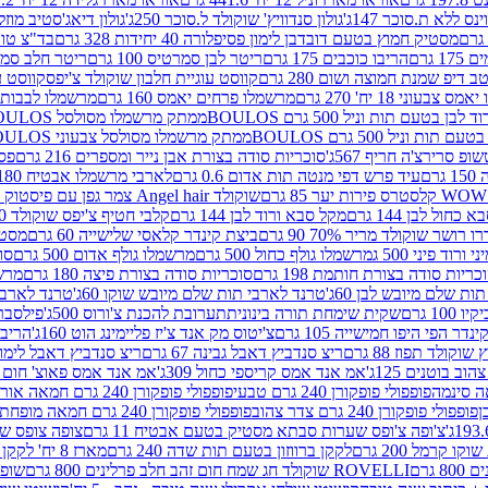
ינס ללא ת.סוכר 147ג'
גולון סנדוויץ' שוקולד ל.סוכר 250ג'
גולון דיאג'סטיב מוזלי 365
מסטיק חמוץ בטעם דובדבן לימון פסיפלורה 40 יחידות 328 גרם
בד"צ טורינו
 גרם
הריבו כוכבים 175 גרם
ריטר לבן סמרטיס 100 גרם
ריטר חלב סמרטיס 
 דיפ שמנת חמוצה ושום 280 גרם
קווסט עוגיית חלבון שוקולד צ'יפס
קווסט ע
וני 18 יח' 270 גרם
מרשמלו פרחים יאמס 160 גרם
מרשמלו לבבות יאמס 
טעם תות וניל 500 גרם BOULOS
ממתק מרשמלו מסולסל BOULOSתכלת לבן בטעם תות וניל 500 גרם
וניל 500 גרם BOULOS
ממתק מרשמלו מסולסל צבעוני BOULOSבטעם תות וניל 500 גרם
ופ סרירצ'ה חריף 567ג'
סוכריות סודה בצורת אבן נייר ומספרים 216 גרם
פס 
ם
עיד פרש דפי מנטה תות אדום 0.6 גרם
לארבי מרשמלו אבטיח 180ג'
לסטרס פירות יער 85 גרם
שוקולד Angel hair צמר גפן עם פיסטוק 150 גרם
כחול לבן 144 גרם
מקל סבא ורוד לבן 144 גרם
קלבי חטיף צ'יפס שוקולד 40 גרם
ושר שוקולד מריר 70% 90 גרם
ביצת קינדר קלאסי שלישייה 60 גרם
מסטיק א
ורוד פיני 500 ג
מרשמלו גולף כחול 500 גרם
מרשמלו גולף אדום 500 גרם
סוכ
כריות סודה בצורת חותמת 198 גרם
סוכריות סודה בצורת פיצה 180 גרם
מרשמ
ת שלם מיובש לבן 60ג'
טרנד לארבי תות שלם מיובש שוקו 60ג'
טרנד לארבי 
1 גרם
שקית שימחת תורה בינונית
תערובת להכנת צ'ורוס 500ג'
פילסברי 
ינדר הפי היפו חמישייה 105 גרם
צ'יטוס מק אנד צ'יז פליימינג הוט 160ג'
הריבו 
קולד תפוז 88 גרם
ריצ סנדביץ דאבל גבינה 67 גרם
ריצ סנדביץ דאבל לימון 67 גר
ב בוטנים 125ג'
אמ אנד אמס קריספי כחול 309ג'
אמ אנד אמס פאוצ' חום 125ג'- K
פופפולי פופקורן 240 גרם טבעי
פופפולי פופקורן 240 גרם חמאה אורגני
פופפולי פופקורן 240 גרם צדר צהוב
פופפולי פופקורן 240 גרם חמאה מופחת שומן
צ'ופה צ'ופס שערות סבתא מסטיק בטעם אבטיח 11 גרם
צופה צופס שער
 קרמל 200 גרם
לקקן ברווזון בטעם תות שדה 240 גרם
מארז 8 יח' לקקן ברבי 80 גרם
ROVELLI שוקולד חג שמח חום זהב חלב פרלינים 800 גרם
שופר 