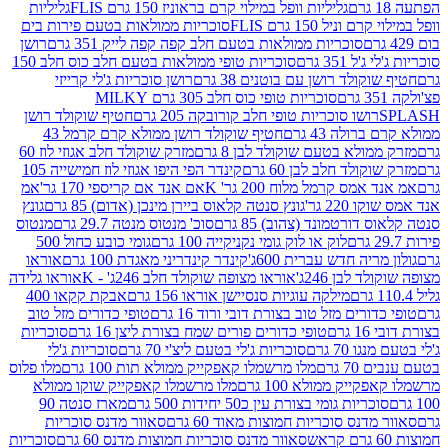
גליליות וופל במילוי קרם בראוניז 150 גרם FLIS
גליליות
יל 150 גרם FLIS
סוכריות ממולאות בטעם פירות בים
סוכריות ממולאות בטעם חלב קפה קפה לייק 351 גרם
רושן
351 גרם
סוכריות טופי ממולאות בטעם חלב כוס חלב 150
ולד רושן עם בוטנים 38 גרם
רושן סוכריות ג'לי קרייזי
סוכריות טופי כוס חלב 305 גרם MILKY
ושו סוכריות טופי חלב קורובקה 205 גרם
חטיף שוקולד רושן
לה 43 גרם
חטיף שוקולד רושן ממולא קרם קרמל 43
ולא בטעם שוקולד לבן 8 גרם
מזרק שוקולד חלב אגוזי לוז 60
לד חלב לבן 60 גרם
קינדר הפי היפו אגוזי לוז חמישייה 105
ס קרמל מלוח 200 גר' K
אם אנד אם קריספי 170 גר'
אמ
2 גר'
גונץ סנטה קלאוס ביירן מינכן (אדום) 85 גרם
גונץ
ורטמונד (צהוב) 85 גרם
סוכ' מנטוס מנטה 29.7 גרם
מנטוס
לוק או לוק גומי נקניקייה 100 גרם
גומי כובע כחול 500
יה חדש עברית 600ג'
קינדר קינדריני מאגדת 100 גרם
אוראו
לבן 246ג'
אוראו מצופה שוקולד חלב 246ג' - K
אוראו גלידה
מילקה עוגיות סנסיישן אוראו 156 גרם
אבקת קקאו 400
רים מזל טוב בצורת דובי ורוד 16 גרם
טופי כדורים מזל טוב
ם
טופי כדורים פורים שמח בצורת ליצן 16 גרם
סוכריות
70 גרם
סוכריות ג'לי בטעם ליצ'י 70 גרם
סוכריות ג'לי
גרם
מלו מרשמלו קאפקייק ממולא תות 100 גרם
מלו פלוס
יק ממולא 100 גרם
מלו מרשמלו קאפקייק שוקו ממולא
יות גומי בצורת עין כ50 יחידות 500 גרם
מארז סנטה 90
נס סוכריות חמוצות מאוד 60 גרם
סאוור מדנס סוכריות
סאוור מדנס סוכריות חמוצות מדנס 60 גרם
סוכריות