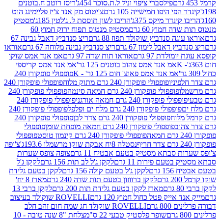
פילסברי ציפוי וניל ל.ת.סוכר 454ג'
ריסז רוטב ח.בוטנים
פי היפו חמישייה 105 גרם
צ'יטוס מק אנד צ'יז פליימינג הוט
ינדר מיקס 375ג'
הריבו לשון תוססת ל. ג'לטין 185ג'
מסטיק
ה חמוץ 60 גרם
מסטיק מנטוס תפוח ירוק חמוץ 60
גה סנדביץ שוקולד תפוז 88 גרם
ריצ סנדביץ דאבל גבינה 67
ץ דאבל לימון 67 גרם
ריצ סנדביץ גבינה מלוחה 67 גרם
אוראו
מולדת 97 גרם
אוראו תות שדה 97 גרם
אמ אנד אמס שוקו
אמ אנד אמס צהוב בוטנים 125 גר'
אמ אנד אמס קריספי
אמ אנד אמס פאוצ' חום 125 גר' - K
פופפולי פופקורן 240
פיניו
פופפולי פופקורן 240 גרם מתוק מלוח
פופפולי פופקורן 240
ו
פופפולי פופקורן 240 גרם חמאה סינמה
פופפולי פופקורן 240
פולי פופקורן 240 גרם חמאה אורגני
פופפולי פופקורן 240
פופפולי פופקורן 240 גרם מלח ים ופלפל
פופפולי פופקורן 240
מלוח
פופפולי פופקורן 240 גרם צדר לבן
פופפולי פופקורן 240
וב
פופפולי פופקורן 240 גרם חמאה מופחת שומן
פופפולי
פופפולי פופקורן 240 גרם קינמון טוסט
פופפולי
נסטלה 8יח אבקת שוקו מרשמלו 193.6ג'
צ'ופה
 סבתא מסטיק בטעם אבטיח 11 גרם
צופה צופס שערות
בטעם פירות 11 גרם
לקקן ג'ל לב תות 156 גרם
לקקן ג'ל
 גרם
לקקן ג'ל בטעם קולה 156 גרם
לקקן בטעם גלידת
ם
לקקן ברווזון בטעם תות שדה 240 גרם
מארז 8 יח'
מארז לקקן בטעם גלידת תות 200 גרם
לקקן ברבי 13
 אייק פטל כחול חמוץ 120 גרם
ROVELLI שוקולד בעיצוב
80 גרם
ROVELLI שוקולד חג שמח חום זהב חלב
שופר פלסטיק טבעי 22 ס"מ
צלחת "8 שנה טובה - 10