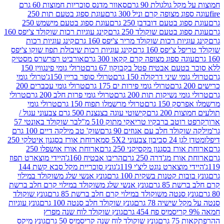
 גולגולת 90 גרם
סאוור מדנס סוכריות חמוצות 60 גרם
 מצופה קרם וניל 300 גרם
עוגת ספוג בטעם תות 250
 בטעם דובדבן 250 גרם
עוגת ספוג בטעם מישמש 250
ג בטעם שוקולד 250 גרם
קינג עוגיות רכות שוקולד צ'יפס 160
יות רכות שוקולד מריר צ'יפס 160 גרם
קינג עוגיות רכות
'יפס 160 גרם
קינג עוגיות רכות שיבולת תפוז שוקו צ'יפס
ה ספוג מצופה קרם קקאו 300 גרם
אורביט רפרשרס מסטיק
עם אבטיח פטל בקבוקון 67 גרם
טרולי גומי פינגווין 150
י שיני דרקולה 150 גרם
טרולי סופר בריין 150ג'
טרולי גומי
טרולי גומי פירות ים 175 גרם
טרולי גומי עכברים 200
י נשיקות תות 200 גרם
טרולי גומי פרות חלב 200 גרם
טרולי
150 גרם
טרולי מרשמלו תפוח 150 גרם
טרולי גומי
200 גרם
קישוטי עוגה בצנצנת 500 גרם צבעוני עגול /
טב ברבקיו טריאקי מתוק 510 מ"ל
בר שוקולד באונטי 57
ולד חלב עם אגוזים 90 גרם
שוק' טב מילקה דיים 100 גרם
יבון צבעוני 5X2 סמ
ארוחת אורז בסגנון איטלקי 250
ז בסגנון מקסיקני 250 גרם
ארוחת אורז אושפלו 250
ז מג'דרה 250 גרם
הריבו אבטיח 160ג'
היידי מוצארט תפוז
וצארט נוגט ליצ'י 119ג'
גונץ סוכריית מקל סבא קשת 144
ת קטנות בשקית 100 גרם
גונץ אנשי שלג משוקולד במילוי
85 גרם
גונץ אנשי שלג משוקולד במילוי קרם חלב ברשת
 סנטה משוקולד במילוי קרם חלב ברשת 85 גרם
גונץ שוקולד
שישיה 78 גרם
גונץ שוקולד חלב סנטה 100 גרם
גונץ עוגיות
גונץ שוקולד לוח שנה מפרץ
גרם
גונץ שוקולד לוח שנה קריסמיס 50 גרם
גונץ מיקס