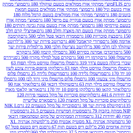
וצ'י ממתקי אורז ממולאים בטעם שוקולד 180 גרם
מוצ'י ממתק
180 גרם
מוצ'י ממתקי אורז ממולאים בטעם חמאת
מוצ'י ממתקי אורז ממולאים בטעם קרמל מלוח 180
תק אורז בטעם פנקייק עם מייפל 180 גרם
מוצ'י ממתק אורז
18 גרם
מוצ'י ממתק אורז בטעם עוגת גבינה ותותים 180
תק אורז בטעם תה מאצ'ה וחלב 180 גרם
אמיצ'לי קרם חלב
סוכריות 100 גרם
ממרח דובאי פטל חלבי 500 גרם
קרמבה
פרורי קראמבל 400 גרם
רוטב פירות יער 300 מ"ל
רוטב
 300 מ"ל
רוטב נוצ'יטלו חלבי 300 מ"ל
מלית פירות יער
דבן אמרנה בסירופ 300 גרם
מילוי קינמון 500 גרם
קרם
קרמו ריו 500 גרם
קרם פטל למילוי מקרון 500 ג'
סניידרס
טעם צ'דר 319 גרם
מלו מרשמלו טוויסט מילוי תפוח 63
לו טוויסט מילוי תפוז 63 גרם
לקקן פיןפופ-פירות צובע לשון
מרשמלו גלידה 100 גרם
מרשמלו גלידה 25 גרם
מלו פלוס
עוני 100 גרם
מלו פלוס מרשמלו מיני ורוד לבן 100 גרם
מלו
 מילוי תות 63 גרם
שוקולד דובאי 60 גרם
לואקר אגוז 90
ו 90 גרם
לקקן פיןפופ 10 יח' 170 גרם
אוראו קלאסי מארז
לוקיטוס סוכריות על מקל בטעמי פירות 120
סוכריות על מקל חמוצות 120 גרם
מארס שלישייה
פירות יער 38 גרם
סוכריה על מקל בטעמים 22 גרם
NIK L
מסטיק חמישיות בטעמים 21.5 גרם
מסטיק
מזוודת הממתקים של מקס וטסה
מאפין דובאי
יה XL מסטיק אבטיח 250 מ"ל
משקה אנרגיה XL
2 מ"ל
גם דיפ בטעם תות 67 גרם
גם דיפ בטעם פטל 67
ס ריינבואו פירות 37.5 גרם
טובלרון חלב 360ג'
לקריץ ונקו