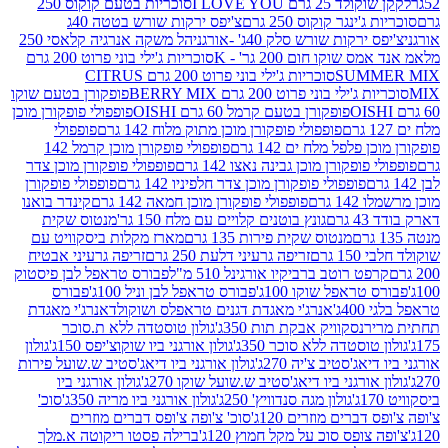
2 גרם I LOVE YOU
סוכריות בטעם קוקוס 250
ינגר קוקוס 250 גרם
צ'יפס ירקות שורש בטטה 40ג
רקות שורש סלק 40ג' -אורגני
הל משקה אנרגיה קלאסי 250
שוקו חום 200 גר' - K
סוכריות ג'ילי בוני פרוט 200 גרם
SUM
סוכריות ג'ילי בוני פרוט 200 גרם CITRUS
ילי בוני פרוט 200 גרם BERRY MIX
פופקורן בטעם שוקו
פופקורן בטעם קרמל 60 גרם OISHI
פופפולי פופקורן מוכן
פופפולי פופקורן מוכן מתוק מלוח 142 גרם
פופפולי
פלפל מלח ים 142 גרם
פופפולי פופקורן מוכן קרמל 142
ופקורן מוכן גבינה נאצו 142 גרם
פופפולי פופקורן מוכן צדר
פופפולי פופקורן מוכן צדר חלפיניו 142 גרם
פופפולי פופקורן
גרם
פופפולי פופקורן מוכן חמאה 142 גרם
קינדר בואנו
ם
גונץ בוטנים קלויים עם מלח 150 גר'
מנטוס שקית
מנטוס שקית פירות 135 גרם
מארז מקלות ביסקוויט עם
גרם
זריפה גרעיני דלעת 250 גרם
זריפה גרעיני אבטיח
ט רוטב ברביקיו אורגינל 510 מ"ל
פבורס טראפל לבן פיסטוק
טראפל שוקו 100ג'
פבורס טראפל לבן וניל 100ג'
פבורס
ג'
אנרג'י מאגדת דגנים טראפלס ושוקולד
אנרג'י מאגדת
ר
נסקוויק אבקת תות 350ג'
גולון טוסטדה ללא ת.סוכר
וסטדה ללא סוכר 350ג'
גולון אורגני ביו שוקוצ'יפס 150ג'
גולון
אג'סטיב צ'יה 270ג'
גולון אורגני ביו דיאג'סטיב ש.שועל פירות
אורגני ביו דיאג'סטיב ש.שועל שוקו 270ג'
גולון אורגני ביו
גולון מגה סנדוויץ' 250ג'
גולון אורגני ביו מריה 350ג'
סוכ'
ברים מוזרים 120ג'
סוכ' צ'ופה צ'ופס דברים מוזרים
צופס סוכ על מקל חמוץ 120ג'
ברילה פסטו ריקוטה א.מלך