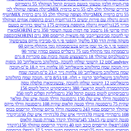
בון טבעוני בטעם בוטנים קרמל ושוקולד 55 גרם
מיקס
 ולבן 55 גרם כרמית MIX
בייגלה מצופה שוקולד לבן
בייגלה מצופה שוקולד חלב 55 גרם כרמית MIX
חטיף
עם פירות יבשים 175גר'
חטיף דגנים בתוספת אגוזים ושוקולד
חטיף גרונלה בתוספת צימוקים 175 גר'
טופי כדורים בטעם
ם
בונ' פח דמות סנטה השומר 350 גרם SORINI
מארז
ביבונצ'יק
בונ' פח משאית קריסמס 200 גרם SORINI
בובספוג
 330 מל
שק' קונפטי פי.וי.סי-סביביון מיקס צבעים
שק'
וי.סי-כד שמן מיקס צבעים
ממתק גומי מתקלף מיקס 60
י מתקלף מנגו 75 גרם
לייס בטעם כמהין שחור 90
קולד 18 גרם
צעצוע סנטה בובות עם סוכריות 8 גרם
1 קישוטי שולחן לחנוכה -כחול/זהב מיטאלי
חב' 10 כוסות
 שמח כחול/זהב מיטאלי
חב' 10 צלחות נייר ק.18 ס"מ-חנוכה
הב מיטאלי
חב' 10 צלחות נייר ק.23 ס"מ-חנוכה שמח
יטאלי
קפ' קרטון + חלון- 8/51/18 ס"מ -חנוכה שמח כחול/זהב
עוני
מארז סלסלה טסה
לוטוס קראנצ'י 380 גרם
ביסקויט קרמל לוטוס 156
לוטוס בטעם קרמל 250 גרם
גליליות וופלים לימון 250
ד איש שלג 150 גרם
סנטה וורלד סנטה,איש שלג ומלאך
סנטה וורלד סנטה קלאוס שקית 108 גרם
סנטה וורלד מיקס
 במגף 243 גרם
סנטה וורלד מיקס שוקולד קריסמס בכוס
י פינגווין 70ג'
היידי איש שלג 70ג'
היידי איש שלג 150ג'
קינדר
3xג' 45ג'
שוקולד קינדר בצורת סנטה קלאוס
קריסמיס כוכב קטן 40 ג
קינדר קריסמס שוקולד 150ג'
קינדר
בנים 75ג'
פררו קריסמס רושר כוכב 37.5 ג'
דופלו קריסמיס