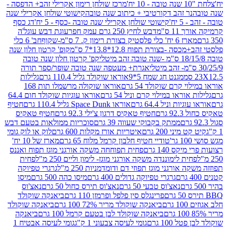
מרכז שולחן רימון אקרילי זהב+ הדפסה -
ר זהב דקורטיבי + כיתוב שנה טובה
קישוטי שולחן אקרילי שנה
יח'
קישוטי שולחן אקרילי שנה טובה -כסף - 5 יח'
דג כסף
 ס"מ
דבש לחיץ 250 גרם עמק חפר
עוגת דבש עוגל'ה
טיק בצורת רימון ק. 7 ס"מ-שקוף
חב' 6 כלי
 -בצורת תפוח 12.8*13.8*7 ס"מ
קופ' קרטון חלון שנה
קפ' קרטון חלון שנה טובה
אגרת+ מעטפה שנה טובה שופר/ספר תורה
מגנט חג שמח 5*9
אוראו שוקולד גליל 110.4 גרם
גלילות
קרם שוקולד 54 גרם
אוראו שוקולה מרשמלו תות 168
ראו במילוי קרם וניל 54 גרם
אוראו עוגיות שוקולד חום 64.4
ת וניל 64.4 גרם
אוראו Space Dunk גליל 110.4 גרם
חטיף
גרם
חטיף טאקיס דרגון צ'ילי 92.3 גרם
חטיף טאקיס
ממתק בקבוקי שעווה 39 גרם
סוכריות ממולאות בטעם דבש
יני 200 גרם
איטריות אורז מקלות 600 גרם
לוק או לוק גומי
טודיי חטיף חלבון קרמל מלוח 65 גרם
מארז של 10 יח'
ס 140 גרם
פחית תפוחחה משקה אורגני מוגז תפוח ואננס
ת לימוננדה משקה אורגני מוגז- לימון וליים 250 מ"ל
פחית
אורגני מוגז תפוזי דם ודומדמניות 250 מ"ל
גרגרי טפיוקה
גרגרי טפיוקה גדולים 400 גרם
מיסו כהה 500 גרם
מיסו
נאצ'וס טבעי 50 גרם
נאצ'וס תירס כחול 50 גרם
נאצ'וס
פרינגלס סין פלפל ופרמזן 110 גרם
ביאנקה שוקולד
ם
ביאנקה שוקולד מריר 72% 100 גרם
ביאנקה שוקולד
ביאנקה שוקולד לבן בטעם קרמל 100 גרם
ביאנקה
100 גרם
גומי לעיסה צבעוני 1 ק"ג
גומי לעיסה אבטיח 1