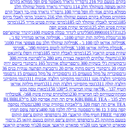
 216 גרם
ד"ר גרארד מאסטר פיס וופל ממולא בקרם
שוקולד חלב 114 גרם
ד"ר גרארד סימול שוקולד חלב
וזי לוז וופל פריך 100 גרם
ד"ר גרארד פתי-בר דאבל קרם
לא בקרם בטעם שוקולד חלב 216 גרם
בונ' מרסי לאבלי מיקס
בליז שוקולד לבן 185ג'
מרסי שקית פטיט מריר 125ג'
מרסי
ב 125ג'
מרסי שקית פטיט קפה
505399010
לינדט לינדור טבלה פיסטוק 100ג'
קינדר שוקוצ'יפס
ילקה תות יוגורט 100ג' - K
מילקה אוראו סנדוויץ' 92 ג' -
בן 100 ג' - K
מילקה שוקולד חלב עם פצפוצי אורז 100ג'
ה אוראו 100ג' K
מילקה לוטוס ביסקוף 90ג' - K
מרסי
אנץ' 125ג'
מרסי לאבליז קרמי 185ג'
פררו דופלו צ'וקנאט
 שלוקים להקפאה בצורת נחש 280 מ"ל
פרוטיז פירות 300
י בשקית 300 גרם
פרינגלס אורגינל 165 גרם
קנדי בייטס ירוק
קנדי בייטס מתוק אדום 20 גרם
ביצת הפתעה ענקית בנים 36
ל מקל בטעמים 15 גרם
סוכריה על מקל בטעמים 15 גרם
גומי
 מנגו 311ג'
גומי מקסיקני דולצ'ה אבטיח 311ג'
גומי מקסיקני
ג'
גומי מקסיקני דולצ'ה תות 311ג'
חטיף מילקה אוראו
ליאון שוקו חמישייה 5*30ג' 150ג'
מארז טסה מגש
יקס לבן חמישייה 230ג'
מלטיזרס שקית פינוק 68ג'- K
טובלרון
BUBBLE TEA אייס תה תות אפרסק 320 מ"ל
BUBBLE
אבקת נסקוויק שוקו 280ג'
נסטלה נסקפה
פסטה ברילה חלבון פנה 400ג'
צ'ופה צופס חמוץ
דפדפי קוקוס צ'יפס קוקוס
2 גרם
דפדפי קוקוס צ'יפס קוקוס בטעם קקאו 25 גרם
ווי
 מנגו 20ג'
ווי סמארט קראנצי אננס 20ג'
ווי סמארט קראנצי