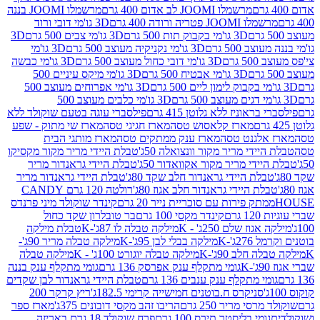
מרשמלו JOOMI לב אדום 400 גרם
מרשמלו JOOMI בננה
JOOM פטריה ורודה 400 גרם
3D גו'מי דובי ורוד
3D גו'מי בקבוק תות 500 גרם
3D גו'מי צבים 500 גרם
3D
 500 גרם
3D גו'מי נקניקיה מעוצב 500 גרם
3D גו'מי
גרם
3D גו'מי דובי כחול מעוצב 500 גרם
3D גו'מי כבשה
3D גו'מי אבטיח 500 גרם
3D גו'מי מיקס עיניים 500
3D גו'מי אפרוחים מעוצב 500
3D גו'מי כלבים מעוצב 500
ראוניז ללא גלוטן 415 גרם
פילסברי עוגה בטעם שוקולד ללא
מארז קלאסוש טסה
מארז חגיגי טסה
מארז שי מתוק - שפע
אלגנט טסה
מארז ענק ממתקים טסה
מארז מותגי הבית
ידי מריר מקור וונצואלה 50ג'
טבלת היידי מריר מקור מקסיקו
ידי מריר מקור אקוואדור 50ג'
טבלת היידי גראנדור מריר
לת היידי גראנדור חלב שקד 80ג'
טבלת היידי גראנדור מריר
ת היידי גראנדור חלב אגוז 80ג'
רולטה 120 גרם CANDY
תק פירות עם סוכריית נייר 20 גרם
קינדר שוקולד מיני פרנדס
רם
קינדר מקסי 100 גרם
בר טובלרון שקד כחול
וז שלם 250ג' - K
מילקה טבלה לו 87ג'-K
טבלת מילקה
2ג'-K
מילקה בבלי לבן 95ג'-K
מילקה טבלה מריר 90ג'-
חלב 90ג'-K
מילקה טבלה יוגורט 100ג' - K
מילקה טבלה
גומי מתקלף ענק אפרסק 136 גרם
גומי מתקלף ענק בננה
י מתקלף ענק ענבים 136 גרם
טבלת היידי גראנדור לבן שקדים
סניקרס ח.בוטנים חמישייה קרימי 182.5ג'
ריץ קרקר 200
סי מריר 250 גרם
הריבו זהב מקסי דובונים 375ג'
מארז ספר
ומי בליסטר תירס 100 גרם
פרח שוקולד 18 גרם באריזה