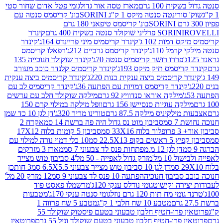
ת 100 גרם
מארז טסה אור גדול
גומי פטל אדום שחור סטי
רינטה סנטה מיקס 1 ק"ג SORINI
בונ' קריסמס סנטה עם
בונ' קריסמס טיפאני 180 גרם
גרם
SORINI
קינדר
דמות 102 ג'
קינדר קריסמיס מיני פריינדס 164ג'
קינדר
מל 110ג'
קינדר קריסמס גרביים 212ג'
רפאלו קריסמס
פררו רושר קריסמיס סנטה 70ג'
קינדר שוקולד חנוכייה 135
יסמס תיק מיקס 193ג'
קינדר קריסמיס קלנדר כוכב מעורב
 קריסמיס ביצה ענקית בנות 220ג'
קינדר קריסמיס ביצה ענקית
ינדר קריסמס דמויות עם הפתעה 36ג'
קינדר קריסמיס לב עם
מילקה אוראו סנדוויץ 92 גרם
מילקה שוקולד חלב עם עדשים
קה עוגיות סנסיישן 156 גרם
וופל מילקה במילוי קרם 150
לקיניס מילקה 87.5 גרם
טורינו מריר 320ג'
דן לגן 10 כד שמן
 סמ
סביבון מוט נס גדול היה פה ברשת 14 סמ
אקדח 2
33 סמ
סביבון 5 קומות בלוח 17X12
ופ 22.5X13 סמ
10 כלי דמוי נורה למילוי עם
דן לגן 12 מ.מפתחות פנס לד צבעוני 7 סמ
מארז 3 מזרקים
10 מל'
מזרק גדול לאפייה - 50 מל'
4 סביבון טוש מצייר
דן לגן 10 סביבון טוש מצייר צבעוני 6.5X5.5 סמ
3 חותכן
סביבון חנוכיה
הפתעה 10 פנס לד צבעוני 9 סמ
12 מזרק 20 מל'
ירה וקישוט
גומי נודלס ענקי 120ג'
מרשמלו פאסט פוד
 מח תות 120 גרם נוזל
גומי סנטה ענקי 170ג'
מטבעות
מטבע 10 שח חלבי 1 ק"ג
מטבע 5 שח פרווה 1
פרוטאין פרו-חטיף חלבון טבעוני בטעם פיסטוק שוקולד 55
פרו-חטיף חלבון טבעוני בטעם שוקולד וניל 55 גרם
פרוטאין