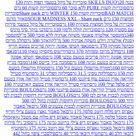
SKILLS DUO סוכריות על מקל בטעמי תפוח ותות 120
P ללא סוכר 60 גרם
סוכריות קשות 60 גרם
BAD
סוכריות קשות WINTER 150 גרם Share pack
סוכריות
סאוור מדנס
קל חמוצות בשקית 100 גרם
סוכריות על מקל בטעמי פירות
סוכריות קולה ולימון 120 גרם
דגני בוקר סיני מיניס
 אולטרה פאנטזי משקה אנרגיה ללא סוכר 500 מ"ל
מונסטר
ה ויולט משקה אנרגיה 500 מ"ל
קוואקר 500 גרם
חלב מרוכז
3 גרם
סנאפי חטיפי אפונה ירוקה פריכים בטעם חריף
 מרוכז וממותק 370 גרם
דוריטוס מקסיקן טאקו 110ג'
סנאפי
ירוקה פריכים בטעם טבעי 108 גרם
סנאפי חטיפי אפונה
בטעם גבינה 108 גרם
ממבה ביץ' בייטס 160ג'
ממבה מג'יק
ממרח מרשמלו בטעם וניל 150 גרם
ממרח מרשמלו בטעם
מילקה נוסיני 31.5 גרם
מילקה וופליני 31 גרם
חטיף סטייל
בטעם עוף פיקנטי 100 גרם
חטיף סטייל קוריאה אורז בטעם
100 גרם
חטיף סטייל קוריאה אורז בטעם קארבונרה 100
יל קוריאה אורז בטעם פיקנטי 100 גרם
BOULOS סוכריות
אדום לבן 500 גרם
BOULOS סוכריות דחוסות לבבות לבן
BOULOS סוכריות דחוסות לבבות כחול לבן 500
 צבעונים 500 גרם
אל סאבור
וח רוטב סלסה 175 גרם
אל סאבור נאצ'ו בטעם צ'ילי חריף
175 גרם
אל סאבור נאצ'וס דיפ מלוח עם מטבל גוואקמולי
סאבור נאצ'וס דיפ צ'ילי ברוטב גבינה 175 גרם
סוכ' ג'לי פירות
סאבור נאצ'וס בטעם צ'ילי עם רוטב גבינה 175 גרם
חטיף
חטיף דובאי מריר 40 גרם
פילסברי ציפוי כחול 442