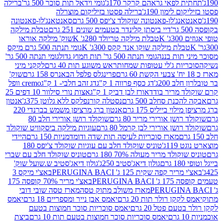
לפאי גראהם קרקר 170ג'
גומי וידאל תות סוכר 500 גר'
ברילה
לימון 190ג'
ברילה פסטו בזיליקום מוצרלה
ג'לו-פאנטונה שוקולד צ'יפס 500 גרם
סאנטאנג'לו-פאנטונה
דיי ביסתן קלינדר בטעמים שונים 251 גרם
טבלת מילקה
K
טבלת מילקה טריולד 280ג' K
שוק' מילקה אוראו
לת מילקה שוקו אנד קקס 300ג' K
גומי תנתה 500 גרם מיקס
 תות בננה
גומי תנתה 500 גר' תות חמוץ גדול
גומי תנתה 500 גר'
יות ג'לי עטופות שמחות
ראש משוגע תות 40 גרם
לקקני מיני
פרינגלס פלפל הבאנרס 158 גרם
שוק'
 200ג'
דג כסף פרווה 1 ק"ג
דג זהב חלבי- 1 ק"ג
cremo וופל
 מריר בודד
אורז לבן דביק 1 ק"ג
אצות נורי סילוור 10 דפים 25
נת סחלב 500 גרם
נסטלה קורנפלקס ללא גלוטן 375ג'
אנטון
וי בייליס 175 גרם
אנטון ברג מרציפן משמש בברנדי 220
שן אורירי מריר 80 גרם
שוקולד רושן אורירי חלב 80
ושן אורירי לבן קרמל 80 גרם
עוגיות מילקה ביסקוויט שוקולד
מארז סוכריות לעיסה תות שדה ודומדמניות 150 גרם
היידי
1ג'
טוניס שוקולד חלב עם עוגיות שוקולד צ'יפס 180
לד מריר מעולה 70% 180 גרם
טוניס שוקולד חלב עם שברי
גולון דיאג'סטיב 250ג'
גולון דיאג'סטיב ש.שועל שוק'
 קפה שקית 125 ג' PERUGINA BACI
באצ'י מיקס 3
PERUGINA
באצ'י מריר 70% קופסה 175
מארז משולב מתוק טסה
מארז טסה שובי דובי
קן רולר תות 20 גרם
יאמס אבן נייר ומספריים 18 גרם
יאמס
עם פטל 20 גרם
יאמס סוכריות סוכר חמוצות בטעם
יאמס סוכריות סוכר חמוצות בטעם תות 10 גרם
ביצת