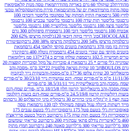
ד 60 גרם באריזה מהודרת
מארז טסה מנות קלאסי
מארז
מתמיד
מארז ים של מותגים
מארז סירת מתוקטסה
סילאן טבעי
מארז התיק המתוק של טסה
גומי בליסטר דובדבן 100
טר תות שדה 100 גרם
גומי בליסטר עכביש 100 גרם
גומי
 גרם
גומי בליסטר מילקשייק 100 גרם
גומי בליסטר
גומי בליסטר דובי 100 גרם
ממרח סיפקולוס 300 גרם
CHO
בונ' היידי בוקה דובאי 120ג'
למקה מרציפן 62% 200
54% 200 גרם
למקה מרציפן 38% 200 גרם
קונפיטורת
3 גרם
חמאת בוטנים סקיפי קלאסי 454 גרם
חמאת
עם שברי בוטנים 454 גרם
ממרח נוטלה 400 גרם
קינדר
10 גרם
מפת שולחן פורים כ 274*137 סמ ניילון
מארז
רים * 25 גרם
מארז 4 סוכריות על מקל וסוכריות קופצות 20
חב' 10 שקית נשיאה פלסטיק 22*32 ס"מ -מסכה-זהב
כה-זהב
שקית נייר לבקבוק
שקית נייר 30/23/10 ס"מ-פורים
-זהב מיטאלי
שקית נייר 38.5/31/11 ס"מ-פורים
זהב מיטאלי
קופ' קרטון חלון 18/15/8 ס"מ -פורים שמח-דגם
קית קרטון 24.5/19/8 ס"מ-פורים שמח-דגם בועות דקל
גומי
קליק מיני כדורים 30 גרם
קליק מיני קורנפלקס 30 גרם
הום
ייגלה עגול מצופה בשוקולד לבן 120 גרם
מארז טסה
'לי בטעם פטל 175 גרם
סוכריות ג'לי בטעם ענבים 175
ג'לי בטעם תות שדה 175 גרם
רוטב תיבול בטעם סריראצ'ה
ריות נודלס פתאי עבה/דק 200 גרם
רוטב טריאקי שומשום
ב טריאקי 300 מ"ל
רוטב סאטה 240 גרם
רוטב חמוץ מתוק
ב צ'ילי מתוק 300 מ"ל
HEART שוקולד לבבות צבע אדום