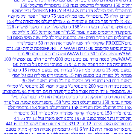
טרולי מרשמלו בננה 150 גרם
טרולי מרשמלו 150
לא 75 גרם ENERGY BALLZ
טרולי גומי ממולא
גרם
טרולי גומי ממולא מנגו 75 גרם
ד"ר פפר וניל מוקצף
 פפר בטעם אוכמניות 355 מ"ל
פרינגלס אדובאדה צילי 158
נגלס דבש חרדל 158 גרם
שוקולד קינדר מקסי שישייה 126
ריסמיס סנטה עומד 55ג'
ד"ר פפר אורגינל 355 מ"ל
קלוגס
 בוקר תירס 250 גרם
גונץ שוקולד לוח שנה מיקי מאוס 50
 את הקרח 50 גרם
צילינדר
50 גרם MORITZ WAWI
סנטה שקית 200 גרם
לנדר 50 גרם WAWI
סנטה בודד עם כובע 80 גרם
 סנטה בודד עם כובע וכיס 200גר'
ריטר חלב עם אמיצ'לי 100
 זהב חנוכה שמח 25X14 סמ
גוסי ממתק ג'ל בצורת עט
ם
גוסי ממתק ג'ל בצורת עט בטעם אבטיח 15 גרם
גוסי
ורת עט בטעם תות 15 גרם
גומי דיפ מקלות עם ג'ל חמוץ
ם
גומי דיפ מקלות עם ג'ל חמוץ בטעם פטל 30
דובאי 200 גרם
גוסי ג'ל בקבוק חמוץ 20 גרם
גוסי ג'ל סמיילי
וצר פלסטיק
קינדר דגנים רביעייה 94 גרם
צעצוע
סוכריות
לקקן סיסי סטיקס פינגווין תות 9 גרם
פרינגלס פילי
רם
פרינגלס הכל בייגל 158 גרם
פרינגלס שמנת בצל צדר
נגלס מלח וינגרייט 158 גרם
פרינגלס ראנץ' 158 גרם
פרינגלס
קיבלר קרקר שמינייה קלאב צ'דר 311 גרם
פררו
אסורטמנט 197.8 גרם
אוראו מארז וניל 12 יח' 441.6
ידה 12 יח' 331.2 גרם
אוראו מארז שוקו 12 יח' 441.6
ת 12 יח' 441.6 גרם
ממתק אבקה חמוץ- מתוק בטעם