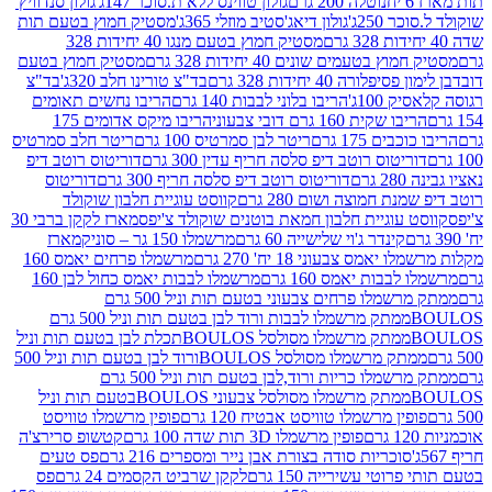
נוטלה 200 גרם
גולון טווינס ללא ת.סוכר 147ג'
גולון סנדוויץ'
250ג'
גולון דיאג'סטיב מוזלי 365ג'
מסטיק חמוץ בטעם תות
מסטיק חמוץ בטעם מנגו 40 יחידות 328
 בטעמים שונים 40 יחידות 328 גרם
מסטיק חמוץ בטעם
רה 40 יחידות 328 גרם
בד"צ טורינו חלב 320ג'
בד"צ
100ג'
הריבו בלוני לבבות 140 גרם
הריבו נחשים תאומים
שקית 160 גרם דובי צבעוני
הריבו מיקס אדומים 175
ים 175 גרם
ריטר לבן סמרטיס 100 גרם
ריטר חלב סמרטיס
יטוס רוטב דיפ סלסה חריף עדין 300 גרם
דוריטוס רוטב דיפ
ם
דוריטוס רוטב דיפ סלסה חריף 300 גרם
דוריטוס
ת חמוצה ושום 280 גרם
קווסט עוגיית חלבון שוקולד
 עוגיית חלבון חמאת בוטנים שוקולד צ'יפס
מארז לקקן ברבי 30
קינדר ג'וי שלישייה 60 גרם
מרשמלו 150 גר – סוניק
מארז
מס צבעוני 18 יח' 270 גרם
מרשמלו פרחים יאמס 160
בבות יאמס 160 גרם
מרשמלו לבבות יאמס כחול לבן 160
ממתק מרשמלו פרחים צבעוני בטעם תות וניל 500 גרם
ממתק מרשמלו לבבות ורוד לבן בטעם תות וניל 500 גרם
ממתק מרשמלו מסולסל BOULOSתכלת לבן בטעם תות וניל
ממתק מרשמלו מסולסל BOULOSורוד לבן בטעם תות וניל 500
ממתק מרשמלו כריות ורוד,לבן בטעם תות וניל 500 גרם
ממתק מרשמלו מסולסל צבעוני BOULOSבטעם תות וניל
ין מרשמלו טוויסט אבטיח 120 גרם
פופין מרשמלו טוויסט
פופין מרשמלו 3D תות שדה 100 גרם
קטשופ סרירצ'ה
סוכריות סודה בצורת אבן נייר ומספרים 216 גרם
פס טעים
טי עשירייה 150 גרם
לקקן שרביט הקסמים 24 גרם
פס