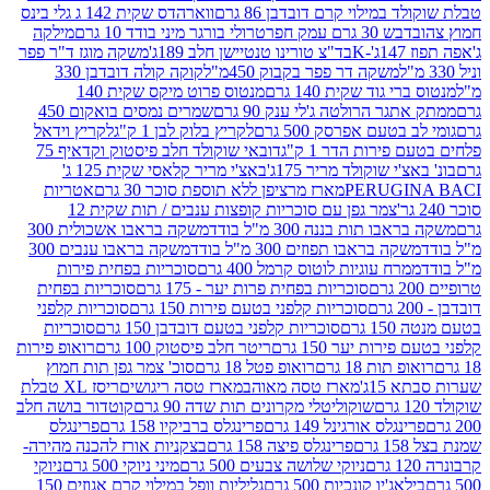
במילוי קרם דובדבן 86 גרם
ווארהדס שקית 142 ג גלי בינס
בש 30 גרם עמק חפר
טרולי בורגר מיני בודד 10 גרם
מילקה
K
בד"צ טורינו טנטיישן חלב 189ג'
משקה מוגז ד"ר פפר
משקה דר פפר בקבוק 450מ"ל
קוקה קולה דובדבן 330
 גוד שקית 140 גרם
מנטוס פרוט מיקס שקית 140
ר הרולטה ג'לי ענק 90 גרם
שמרים נמסים בואקום 450
בטעם אפרסק 500 גרם
לקריץ בלוק לבן 1 ק"ג
לקריץ וידאל
ירות הדר 1 ק"ג
דובאי שוקולד חלב פיסטוק וקדאיף 75
י שוקולד מריר 175ג'
באצ'י מריר קלאסי שקית 125 ג'
PERUGI
מארז מרציפן ללא תוספת סוכר 30 גרם
אטריות
צמר גפן עם סוכריות קופצות ענבים / תות שקית 12
 תות בננה 300 מ"ל בודד
משקה בראבו אשכולית 300
ה בראבו תפוזים 300 מ"ל בודד
משקה בראבו ענבים 300
רח עוגיות לוטוס קרמל 400 גרם
סוכריות בפחית פירות
סוכריות בפחית פרות יער - 175 גרם
סוכריות בפחית
סוכריות קלפני בטעם פירות 150 גרם
סוכריות קלפני
גרם
סוכריות קלפני בטעם דובדבן 150 גרם
סוכריות
רות יער 150 גרם
ריטר חלב פיסטוק 100 גרם
רואופ פירות
תות 18 גרם
רואופ פטל 18 גרם
סוכ' צמר גפן תות חמוץ
1ג'
מארז טסה מאוהב
מארז טסה ריגושים
ריסז XL טבלת
שוקוליטלי מקרונים תות שדה 90 גרם
קוטדור בושה חלב
גלס אורגינל 149 גרם
פרינגלס ברביקיו 158 גרם
פרינגלס
פרינגלס פיצה 158 גרם
בצקניות אורז להכנה מהירה-
ניוקי שלושה צבעים 500 גרם
מיני ניוקי 500 גרם
ניוקי
ג'יו קונכיות 500 גרם
גליליות וופל במילוי קרם אגוזים 150