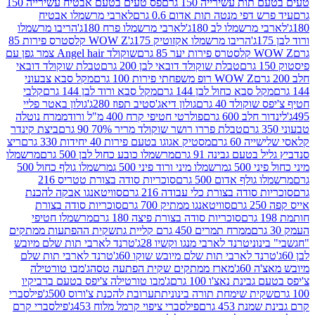
ת עשירייה 150 גרם
פס טעים בטעם אבטיח עשירייה 150
דפי מנטה תות אדום 0.6 גרם
לארבי מרשמלו אבטיח
מרשמלו לב 180ג'
לארבי מרשמלו פרח 180ג'
הריבו מרשמלו
הריבו מרשמלו אקזוטיק 175ג'
WOW Z קלסטרס פירות 85
 85 גרם
שוקולד Angel hair צמר גפן עם
טבלת שוקולד דובאי לבן 200 גרם
טבלת שוקולד דובאי
WOW Z רופ משפחתי פירות 100 גרם
מקל סבא צבעוני
 סבא כחול לבן 144 גרם
מקל סבא ורוד לבן 144 גרם
קלבי
ולד 40 גרם
גולון דיאג'סטיב תפוז 280ג'
גולון באטר פליי
ב 600 גרם
פולרטי חטיפי קרח 400 מ"ל ורוד
ממרח נוטלה
טבלת פררו רושר שוקולד מריר 70% 90 גרם
ביצת קינדר
60 גרם
מסטיק אגוגו בטעם פירות 40 יחידות 330 גרם
ריצ
טעם גבינה 91 גרם
מרשמלו כובע כחול לבן 500 גרם
מרשמלו
50 ג
מרשמלו מיני ורוד פיני 500 ג
מרשמלו גולף כחול 500
לף אדום 500 גרם
סוכריות סודה בצורת טטריס 216
סודה בצורת כלי עבודה 216 גרם
סוויטאנגו אבקה להכנת
סוויטאנגו ממתיק 700 גרם
סוכריות סודה בצורת
סוכריות סודה בצורת פיצה 180 גרם
מרשמלו חטיפי
ממרח תמרים 450 גרם קליית גת
שקית ההפתעות ממתקים
וני
טרנד לארבי מנגו וקשיו 28ג'
טרנד לארבי תות שלם מיובש
ד לארבי תות שלם מיובש שוקו 60ג'
טרנד לארבי תות שלם
6ג'
מארז ממתקים שקית הפתעה טסה
ג'מבו טורטילה
נת נאצ'ו 100 גרם
ג'מבו טורטילה צ'יפס בטעם ברביקיו
ית שימחת תורה בינונית
תערובת להכנת צ'ורוס 500ג'
פילסברי
 453 גרם
פילסברי ציפוי קרמל מלוח 453ג'
פילסברי קרם