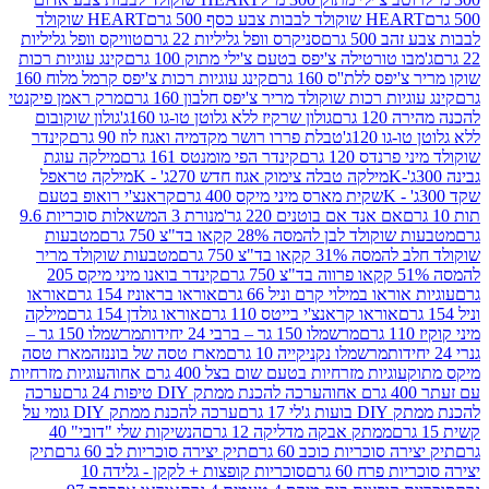
ולד לבבות צבע כסף 500 גרם
HEART שוקולד
50 גרם
סניקרס וופל גליליות 22 גרם
טוויקס וופל גליליות
ו טורטילה צ'יפס בטעם צ'ילי מתוק 100 גרם
קינג עוגיות רכות
ס ללת''ס 160 גרם
קינג עוגיות רכות צ'יפס קרמל מלוח 160
יות רכות שוקולד מריר צ'יפס חלבון 160 גרם
מרק ראמן פיקנטי
 גרם
גולון שרקיז ללא גלוטן טו-גו 160ג'
גולון שוקובום
 120ג'
טבלת פררו רושר מקדמיה ואגוז לוז 90 גרם
קינדר
נדס 120 גרם
קינדר הפי מומנטס 161 גרם
מילקה עוגת
מילקה טבלה צימוק אגוז חדש 270ג' - K
מילקה טראפל
שקית מארס מיני מיקס 400 גרם
קראנצ'י רואופ בטעם
אם אנד אם בוטנים 220 גר'
מנורת 3 המשאלות סוכריות 9.6
לד לבן להמסה 28% קקאו בד"צ 750 גרם
מטבעות
 קקאו בד"צ 750 גרם
מטבעות שוקולד מריר
קינדר בואנו מיני מיקס 205
ראו במילוי קרם וניל 66 גרם
אוראו בראוניז 154 גרם
אוראו
אוראו קראנצ'י בייטס 110 גרם
אוראו גולדן 154 גרם
מילקה
מרשמלו 150 גר – ברבי 24 יחידות
מרשמלו 150 גר –
מרשמלו נקניקייה 10 גרם
מארז טסה של בוננזה
מארז טסה
עוגיות מזרחיות בטעם שום בצל 400 גרם אחוה
עוגיות מזרחיות
ערכה להכנת ממתק DIY טיפות 24 גרם
ערכה
 17 גרם
ערכה להכנת ממתק DIY גומי על
ממתק אבקה מדליקה 12 גרם
הנשיקות שלי "דובי" 40
 סוכריות כוכב 60 גרם
תיק יצירה סוכריות לב 60 גרם
תיק
פרח 60 גרם
סוכריות קופצות + לקקן - גלידה 10