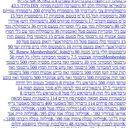
פצות בום מיקס 4 טעמים 4 גרם
אוראו אפרסק 97
ולד חלב 97 גרם
ערכה להכנת ממתק DIY גלידה 43.5
בי ג'ינג'רברד 59 גרם
ממרח מלטיזרס 200 גרם
ממרח טוויקס
בל 15 ס"מ בטעם אוכמניות 17 גרם
מסטיק חבל 15
בן 17 גרם
ממרח סניקרס 200 גרם
שוקולד רושן אורירי
מקלות גומי עם ג'לי וסוכריות בטעם פירות 36 גרם
מקלות גומי
ריות בטעם פטל ואוכמניות 36 גרם
מקלות גומי עם ג'לי חמוץ
רם
גומי בולז בטעם ענבים 15 גרם
גומי בולז בטעם תות
בולז בטעם פטל 15 גרם
קראנצ'י רואופ בטעם פטל 10
רואופ בטעם פירות 10 גרם
מנטוס קלין ברט פירות יער 90
ין ברט' מנטה 90 גרם
SC Join
SC Renew Membership
M
ממתק אצבעוני 7.5 גרם
גומי המבורגר גדול+ ג'ל חמוץ 50
גר מיני 10 גרם
גומי ואוו בקבוק מסטיק חמוץ 500 גרם
גומי
גר 500 גרם
גומי ואוו נחש פירות חמוץ 500 גרם
גומי ואוו
מוץ 500 גרם
גומי ואוו כריש אבטיח חמוץ 500 גרם
גומי
ות 500 גרם
גומי ואוו נחש אנקונדה 500 גרם
גומי ואוו כובע
רם
ראש ג'לי אבטיח 8 גרם
סוכ' מנטוס רול יחידה
אורביט גומי לעיסה ללא סוכר בטעם תפוח 14
תות 8 גרם
ראש ג'לי פטל 8 גרם
ראש ג'לי דובדבן 8
עם חמאה קופסת פח ורדים 114 גרם
עוגיות טעם חמאה
 114 גרם
רול וופל מאסטר 400 גרם
וופל מאסטר גריף
ון מגה שוקו 145ג'
מילקה טבלה פטל 100ג'-K
מילקה טבלה
ג' - K
מילקה טבלה אגוז שלם 95ג'-K
מילקה קייק אנד
מילקה טבלה צימוק אגוז 90ג'-K
מילקה טבלה דובדבן 100ג' -
ת שוקולד באהבה 48 גרם
לבבות שוקולד בקופסא יהלום