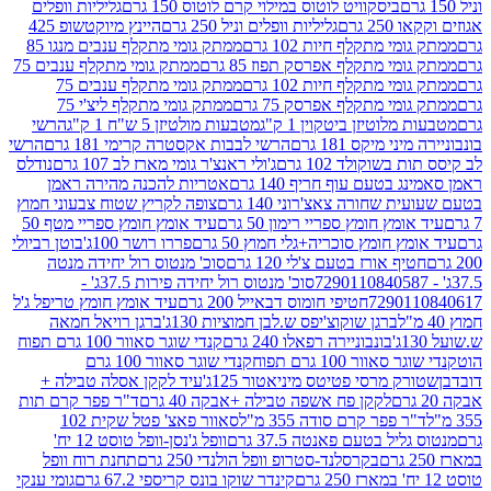
ביסקוויט לוטוס במילוי קרם לוטוס 150 גרם
גליליות וופלים
 גרם
גליליות וופלים וניל 250 גרם
היינץ מיוקטשופ 425
י מתקלף חיות 102 גרם
ממתק גומי מתקלף ענבים מנגו 85
י מתקלף אפרסק תפוז 85 גרם
ממתק גומי מתקלף ענבים 75
י מתקלף חיות 102 גרם
ממתק גומי מתקלף ענבים 75
י מתקלף אפרסק 75 גרם
ממתק גומי מתקלף ליצ'י 75
לוטיזן ביטקוין 1 ק"ג
מטבעות מולטיזן 5 ש"ח 1 ק"ג
הרשי
 מיקס 181 גרם
הרשי לבבות אקסטרה קרימי 181 גרם
הרשי
שוקולד 102 גרם
ג'ולי ראנצ'ר גומי מארז לב 107 גרם
נודלס
בטעם עוף חריף 140 גרם
אטריות להכנה מהירה ראמן
שחורה צאצ'רוני 140 גרם
צופה לקריץ שטוח צבעוני חמוץ
מץ חומץ ספריי רימון 50 גרם
עיד אומץ חומץ ספריי מטף 50
 חומץ סוכריה+גלי חמוץ 50 גרם
פררו רושר 100ג'
בוטן רביולי
ף אורז בטעם צ'לי 120 גרם
סוכ' מנטוס רול יחידה מנטה
סוכ' מנטוס רול יחידה פירות 37.5ג' -
72901
חטיפי חומוס דבאייל 200 גרם
עיד אומץ חומץ טריפל ג'ל
ברגן שוקוצ'יפס ש.לבן חמוציות 130ג'
ברגן רויאל חמאה
בונבוניירה רפאלו 240 גרם
קנדי שוגר סאוור 100 גרם תפוח
וור 100 גרם תפוח
קנדי שוגר סאוור 100 גרם
 מרסי פטיטס מיניאטור 125ג'
עיד לקקן אסלה טבילה +
לקקן פח אשפה טבילה +אבקה 40 גרם
ד"ר פפר קרם תות
 פפר קרם סודה 355 מ"ל
סאוור פאצ' פטל שקית 102
יל בטעם פאנטה 37.5 גרם
וופל ג'נסן-וופל טוסט 12 יח'
בקרסלנד-סטרופ וופל הולנדי 250 גרם
תחנת רוח וופל
קינדר שוקו בונס קריספי 67.2 גרם
גומי ענקי