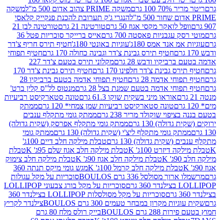
 100 גרם
משקה PRIME צהוב אדום 500 מ"ל
משקה
הנגרי ג'ק תערובת להכנת פנקייק קלאסי
ל לואקר מקסי אגוז 50 גרם
טורטינה 21 גרם
טורטינה לבן 21
 עגבניות פאסטה 700 גרם
אייס ברייקר סוכריות פטל 36
מ אנד אמס 180ג'
עוגיות באונטי 180ג'
חטיף תירס חריף צ'דר
חטיף תירס גבינת צ'דר וגבינה כחולה 170 גרם
חטיף תפוחי
ביקיו ודבש 28 גרם
מקלוני תירס בטעם צ'דר 227
 גבינת צ'דר חלפינו 170 גרם
חטיף תירס גבינת צ'דר 170
חי אדמה 28 גרם
חטיף תפוחי אדמה בטעם ברביקיו 28
וחי אדמה בטעם שמנת בצל 28 גרם
מנטוס לל"ס קלין ברט'
אוראו מיני בשקית שוקו 61.3 גרם
טונה סטארקיסט רביעיות
טונה סטארקיסט רביעיות שמן צמחי* 120 גרם
ממתק
יפוי שוקולד מריר 238 גרם
ממתק גומי מתקלף ענבים
דולה) 130 גרם
ממתק גומי מתקלף אפרסק (שקית גדולה)
ק גומי מתקלף ליצ'י (שקית גדולה) 130 גרם
ממתק גומי
(שקית גדולה) 130 גרם
טבלת מילקה חלב דיים 100ג'
דיזרט 100ג' K
טבלת מילקה חלב אגוז שלם 95ג' K
טבלת
K
טבלת מילקה חלב אגוז 90ג' K
טבלת מילקה חלב צימוק
טבלת מילקה חלב קרמל 100ג' K
מגש גומי מיקס תנתה 360
 מסולסל 336 גרם BOULOS
סוכריות על מקל עגולות
 גרם
סוכריות על מקל בורג צבעוני LOLLIPOP
סוכריות על מקל מסולסלות LOLLIPOP בצילנדר 360
ות מקרון במבחר טעמים 300 גרם BOULOS
צילנדר לקריץ
28 גרם BOULOS
בייק רולס מלח 80 גרם