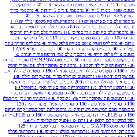
מבוקשים בטעם וניל - מארז 5 יח' 30 גרם
מבוקשים
5 יח' 30 גרם
גומי עיניים 5 יחידות 90 גרם
גומי כדור
מבוקשים בטעם בננה - מארז 5 יח' 30
ין טארט וליים 110 גרם
פרינגלס סין מלפפון מלח ים 110
חטיף פ. כמהין פירה 80 גרם
פרינגלס חטיף סטייק כבד אווז
לס סין הוט אנד ספייסי 110 גרם
פרינגלס חטיף רוז קריספי
פרינגלס סין ברביקיו סטייק 110 גרם
לייס קרקר רוטב
לייס חטיף צ'יפס סטייק פלפל שחור 90 גרם
לייס קרקר עוגת
לייס קרקר עוגת ירקות 90 גרם
חטיף תפו"א LAYS
פל חריף 90 גרם
סקיטלס גומי דרופס פירות יוגורט 50
ומי דרופס פירות 50 גרם
מנטוס RAINBOW סוכריות פירות
יס שוקולד חלב 180 גרם
טוניס שוקולד חלב עם שברי קרמל
טוניס שוקולד חלב עם אגוזי לוז 180 גרם
טוניס שוקולד חלב
 180 גרם
טוניס שוקולד מריר עם שקדים ומלח 180
וקולד וסוכריות 200 גרם
מוטי שלישיית עגבניות מרוסקות
ר חלב 175 גרם
סוכריות גומי סאוור פאץ' טרופיקל 80
וקולד חלב לובקה 400 גרם
מטבעות שוקולד לבן לובקה
ות שוקולד מריר 55% לובקה 400 גרם
גומי קראנץ' מרשמלו
י קראנץ' פיצה 100 גרם
גומי קראנץ' רצועות חמוץ 120
ס חמישיית משרוקית 75 גרם
גליליות וופל במילוי קרם קוקוס
גליליות וופל במילוי קרם קרמל מלוח 150 גרם FLIS
גליליות
קקאו 150 גרם FLIS
סניקרס שלישייה 3*50ג'
סקיטלס GIANTS סוכריות ממולאות בג'ל טעמי פירות 125
ורגר ביג 50 גרם
ריטר במילוי מרציפן 100 גרם
ריטר פרלין
ר חלב עם שברי אגוזים 100 גרם
ריטר מוס קקאו 100