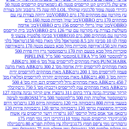
קיט קט קריסמיס סנטה 45 ג'
סמארטיס קריסמיס סנטה 50
עומד 70ג'
גונץ שוקולד LOL לוח שנה 75 גרם
בונ' זהב בצורת
תקים 170 גרם VOBRO
בונ' ירוקה בצורת עץ עם
בונ' שוק' דמויות סנטה 160 גרם
נ' שוק' גריזלי קריסמס 156 גרם VOBRO
בונ' אדומה
עץ מקרטון עם שרי 126 גרם VOBRO
בונ' בית קריסמס
 200 גרם VOBRO
10 סביבון פלסטיק צבעוני 9
טראפל בלגי מארז כסף 150ג'
טראפל בלגי
אירופה סוכריות מקל סבא בטעם מנטה 170 גרם
אירופה
סבא בטעם תות 170 גרם
מונסטר גרין זירו פחית 500
ULT
מונסטר 500 מ"ל PIPELINE
ABK
PU
לקריסמיס ידית אדומה מס' 2 300 גרם
ABK מארז מתנה
מס' 1 200 גרם
ABK מארז ממתקים לקריסמיס ידית
ABK מארז ממתקים יוקרתי לקריסמיס (מלאך) מס'
ABK מארז ממתקים גדול לקריסמיס דגם תיק מס' 4 500
קיבלר
גבינה צ'דר כתום 311 גרם
צ'יז איט קרקר גבינה צהובה 127
ולטרה תות 500 מ"ל
מונסטר 500 מ"ל ROSSI
גומי לעיסה
 גרם
בזוקה ברי 120 גרם
בזוקה מיקס 120 גרם
ג'וסי דרופ
ת טרופי 120 גרם
בזוקה טרופי 120 גרם
בזוקה פירות 120
מס כחול קריספי 107 גר'
פררו רושר קריסמיס עץ אשוח
קריסמיס סנטה עומד 110ג'
הריבו דובי גומי חמוץ 175
י צ'יפס חמוץ 175ג'
בייגלה ציו מקלות תפו"א 80 גרם
בייגלה
ים 100 גרם
טרולי גומי ממולא תות 75 גרם
טרולי גומי