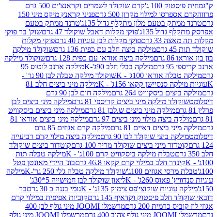
ק 100 ג'
קרם שוקולד לשמרים וקראנצ'ים 500 גרם
רסו למילוי מקרון 500 גרם
פניני קראנץ מיקס מיני 150
תק בטעם מלון מתקלף גדול 135ג'
טרנד ממתק בטעם
גדול 135ג'
פוקי מקלות דאבל שוקולד 47 גרם
שוק' בר פוקי
 33 גרם
פוקי מקלות לבן עוגיות 40 גרם
פוקי מקלות
רם
מילקה ביצה חלב עם כפית 136 גרם
שוקולד מילקה
 גרם
מילקה ביצה אוראו עם כפית 128 גרם
שוקולד מילקה
גרם
מילקה בבלי חלב 90ג'-K
מילקה ארנב לוטוס 95
ה אוראו 100ג' - K
שוקולד מילקה טבלה לבן 90 גר' -
ה סנסיישן קקאו 156ג' - K
מילקה מיני ביצים חלב 81
ים ביסקוויט 264 גרם
מילקה חום לבן 90 גרם
ולד מילקה מיני ביצים קריספי 81 גרם
מילקה מיני ביצים לבן
מילקה מיני ביצים ש.לבן 81 גרם
מילקה מיני ביצים ביסקוויט
 ביצה מילוי מיני ביצים 97 גרם
מילקה מיני ביצים אוראו 81
י ביצים דאיים 81 גרם
מילקה קרם אגוזים 85 גרם
קה ביצי שוקולד לבן 90 גרם
מילקה ביצה מילוי קרם רביעייה
דור מיני ביצים שוקולד מריר 100 גרם
קוטדור ביצים שוקולד
טבלת מילקה ביסקוויט קרם 100ג' - K
מילקה טבלה תות
נדר חלב במילוי קרם קקאו 46.8 גרם
בונ' היידי מאונטן פטל
סי אגוזים 100ג'
שוקולד מילקה טבלה ג'לי 250 גר'-K
מילקה
פאוס 260ג' - K
ליאון שוקולד לבן חמישייה 5*30ג'
וגיות שוקוצי'פס צימוק 135ג' - K
גומי בננה כ 30 גרם
בר
 חלב פיסטוק וקדאיף 145 גרם
קוביות אפיפית במילוי קרם
 כרמית 200 גרם
מרשמלו JOOMI מיני גולף לבן 400
400 גרם
מרשמלו JOOMI מיני גולף