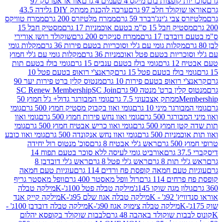
פצות בום מיקס 4 טעמים 4 גרם
אוראו אפרסק 97
ולד חלב 97 גרם
ערכה להכנת ממתק DIY גלידה 43.5
בי ג'ינג'רברד 59 גרם
ממרח מלטיזרס 200 גרם
ממרח טוויקס
בל 15 ס"מ בטעם אוכמניות 17 גרם
מסטיק חבל 15
בן 17 גרם
ממרח סניקרס 200 גרם
שוקולד רושן אורירי
מקלות גומי עם ג'לי וסוכריות בטעם פירות 36 גרם
מקלות גומי
ריות בטעם פטל ואוכמניות 36 גרם
מקלות גומי עם ג'לי חמוץ
רם
גומי בולז בטעם ענבים 15 גרם
גומי בולז בטעם תות
בולז בטעם פטל 15 גרם
קראנצ'י רואופ בטעם פטל 10
רואופ בטעם פירות 10 גרם
מנטוס קלין ברט פירות יער 90
ין ברט' מנטה 90 גרם
SC Join
SC Renew Membership
M
ממתק אצבעוני 7.5 גרם
גומי המבורגר גדול+ ג'ל חמוץ 50
גר מיני 10 גרם
גומי ואוו בקבוק מסטיק חמוץ 500 גרם
גומי
גר 500 גרם
גומי ואוו נחש פירות חמוץ 500 גרם
גומי ואוו
מוץ 500 גרם
גומי ואוו כריש אבטיח חמוץ 500 גרם
גומי
ות 500 גרם
גומי ואוו נחש אנקונדה 500 גרם
גומי ואוו כובע
רם
ראש ג'לי אבטיח 8 גרם
סוכ' מנטוס רול יחידה
אורביט גומי לעיסה ללא סוכר בטעם תפוח 14
תות 8 גרם
ראש ג'לי פטל 8 גרם
ראש ג'לי דובדבן 8
עם חמאה קופסת פח ורדים 114 גרם
עוגיות טעם חמאה
 114 גרם
רול וופל מאסטר 400 גרם
וופל מאסטר גריף
ון מגה שוקו 145ג'
מילקה טבלה פטל 100ג'-K
מילקה טבלה
ג' - K
מילקה טבלה אגוז שלם 95ג'-K
מילקה קייק אנד
מילקה טבלה צימוק אגוז 90ג'-K
מילקה טבלה דובדבן 100ג' -
ת שוקולד באהבה 48 גרם
לבבות שוקולד בקופסא יהלום