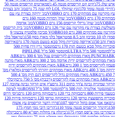
קיט קט קריסמיס סנטה 45 ג'
סמארטיס קריסמיס סנטה 50
עומד 70ג'
גונץ שוקולד LOL לוח שנה 75 גרם
בונ' זהב בצורת
תקים 170 גרם VOBRO
בונ' ירוקה בצורת עץ עם
בונ' שוק' דמויות סנטה 160 גרם
נ' שוק' גריזלי קריסמס 156 גרם VOBRO
בונ' אדומה
עץ מקרטון עם שרי 126 גרם VOBRO
בונ' בית קריסמס
 200 גרם VOBRO
10 סביבון פלסטיק צבעוני 9
טראפל בלגי מארז כסף 150ג'
טראפל בלגי
אירופה סוכריות מקל סבא בטעם מנטה 170 גרם
אירופה
סבא בטעם תות 170 גרם
מונסטר גרין זירו פחית 500
ULT
מונסטר 500 מ"ל PIPELINE
ABK
PU
לקריסמיס ידית אדומה מס' 2 300 גרם
ABK מארז מתנה
מס' 1 200 גרם
ABK מארז ממתקים לקריסמיס ידית
ABK מארז ממתקים יוקרתי לקריסמיס (מלאך) מס'
ABK מארז ממתקים גדול לקריסמיס דגם תיק מס' 4 500
קיבלר
גבינה צ'דר כתום 311 גרם
צ'יז איט קרקר גבינה צהובה 127
ולטרה תות 500 מ"ל
מונסטר 500 מ"ל ROSSI
גומי לעיסה
 גרם
בזוקה ברי 120 גרם
בזוקה מיקס 120 גרם
ג'וסי דרופ
ת טרופי 120 גרם
בזוקה טרופי 120 גרם
בזוקה פירות 120
מס כחול קריספי 107ג'
פררו רושר קריסמיס עץ אשוח
קריסמיס סנטה עומד 110ג'
הריבו דובי גומי חמוץ 175
י צ'יפס חמוץ 175ג'
בייגלה ציו מקלות תפו"א 80 גרם
בייגלה
ים 100 גרם
טרולי גומי ממולא תות 75 גרם
טרולי גומי