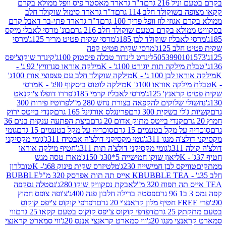
 216 גרם
ד"ר גרארד מאסטר פיס וופל ממולא בקרם
שוקולד חלב 114 גרם
ד"ר גרארד סימול שוקולד חלב
וזי לוז וופל פריך 100 גרם
ד"ר גרארד פתי-בר דאבל קרם
לא בקרם בטעם שוקולד חלב 216 גרם
בונ' מרסי לאבלי מיקס
בליז שוקולד לבן 185ג'
מרסי שקית פטיט מריר 125ג'
מרסי
ב 125ג'
מרסי שקית פטיט קפה
505399010
לינדט לינדור טבלה פיסטוק 100ג'
קינדר שוקוצ'יפס
ילקה תות יוגורט 100ג' - K
מילקה אוראו סנדוויץ' 92 ג' -
בן 100 ג' - K
מילקה שוקולד חלב עם פצפוצי אורז 100ג'
ה אוראו 100ג' K
מילקה לוטוס ביסקוף 90ג' - K
מרסי
אנץ' 125ג'
מרסי לאבליז קרמי 185ג'
פררו דופלו צ'וקנאט
 שלוקים להקפאה בצורת נחש 280 מ"ל
פרוטיז פירות 300
י בשקית 300 גרם
פרינגלס אורגינל 165 גרם
קנדי בייטס ירוק
קנדי בייטס מתוק אדום 20 גרם
ביצת הפתעה ענקית בנים 36
ל מקל בטעמים 15 גרם
סוכריה על מקל בטעמים 15 גרם
גומי
 מנגו 311ג'
גומי מקסיקני דולצ'ה אבטיח 311ג'
גומי מקסיקני
ג'
גומי מקסיקני דולצ'ה תות 311ג'
חטיף מילקה אוראו
ליאון שוקו חמישייה 5*30ג' 150ג'
מארז טסה מגש
יקס לבן חמישייה 230ג'
מלטיזרס שקית פינוק 68ג'- K
טובלרון
BUBBLE TEA אייס תה תות אפרסק 320 מ"ל
BUBBLE
אבקת נסקוויק שוקו 280ג'
נסטלה נסקפה
פסטה ברילה חלבון פנה 400ג'
צ'ופה צופס חמוץ
דפדפי קוקוס צ'יפס קוקוס
2 גרם
דפדפי קוקוס צ'יפס קוקוס בטעם קקאו 25 גרם
ווי
 מנגו 20ג'
ווי סמארט קראנצי אננס 20ג'
ווי סמארט קראנצי