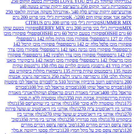
2 גרם I LOVE YOU
סוכריות בטעם קוקוס 250
ינגר קוקוס 250 גרם
צ'יפס ירקות שורש בטטה 40ג
רקות שורש סלק 40ג' -אורגני
הל משקה אנרגיה קלאסי 250
 שוקו חום 200ג'- K
סוכריות ג'ילי בוני פרוט 200 גרם
SUM
סוכריות ג'ילי בוני פרוט 200 גרם CITRUS
ילי בוני פרוט 200 גרם BERRY MIX
פופקורן בטעם שוקו
פופקורן בטעם קרמל 60 גרם OISHI
פופפולי פופקורן מוכן
פופפולי פופקורן מוכן מתוק מלוח 142 גרם
פופפולי
פלפל מלח ים 142 גרם
פופפולי פופקורן מוכן קרמל 142
ופקורן מוכן גבינה נאצו 142 גרם
פופפולי פופקורן מוכן צדר
פופפולי פופקורן מוכן צדר חלפיניו 142 גרם
פופפולי פופקורן
גרם
פופפולי פופקורן מוכן חמאה 142 גרם
קינדר בואנו
ם
גונץ בוטנים קלויים עם מלח 150 גר'
מנטוס שקית
מנטוס שקית פירות 135 גרם
מארז מקלות ביסקוויט עם
גרם
זריפה גרעיני דלעת 250 גרם
זריפה גרעיני אבטיח
ט רוטב ברביקיו אורגינל 510 מ"ל
פבורס טראפל לבן פיסטוק
טראפל שוקו 100ג'
פבורס טראפל לבן וניל 100ג'
פבורס
ג'
אנרג'י מאגדת דגנים טראפלס ושוקולד
אנרג'י מאגדת
ר
נסקוויק אבקת תות 350ג'
גולון טוסטדה ללא ת.סוכר
וסטדה ללא סוכר 350ג'
גולון אורגני ביו שוקוצ'יפס 150ג'
גולון
אג'סטיב צ'יה 270ג'
גולון אורגני ביו דיאג'סטיב ש.שועל פירות
אורגני ביו דיאג'סטיב ש.שועל שוקו 270ג'
גולון אורגני ביו
גולון מגה סנדוויץ' 250ג'
גולון אורגני ביו מריה 350ג'
סוכ'
ברים מוזרים 120ג'
סוכ' צ'ופה צ'ופס דברים מוזרים
צופס סוכ על מקל חמוץ 120ג'
ברילה פסטו ריקוטה א.מלך