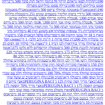
לפאי גראהם קרקר 170ג'
גומי וידאל תות סוכר 500 גר'
ברילה
לימון 190ג'
ברילה פסטו בזיליקום מוצרלה
ג'לו-פאנטונה שוקולד צ'יפס 500 גרם
סאנטאנג'לו-פאנטונה
דיי ביסתן קלינדר בטעמים שונים 251 גרם
טבלת מילקה
K
טבלת מילקה טריולד 280ג' K
שוק' מילקה אוראו
לת מילקה שוקו אנד קקס 300ג' K
גומי תנתה 500 גרם מיקס
 תות בננה
גומי תנתה 500 גר' תות חמוץ גדול
גומי תנתה 500 גר'
יות ג'לי עטופות שמחות
ראש משוגע תות 40 גרם
לקקני מיני
פרינגלס פלפל הבאנרס 158 גרם
שוק'
 200ג'
דג כסף פרווה 1 ק"ג
דג זהב חלבי- 1 ק"ג
cremo וופל
 מריר בודד
אורז לבן דביק 1 ק"ג
אצות נורי סילוור 10 דפים 25
נת סחלב 500 גרם
נסטלה קורנפלקס ללא גלוטן 375ג'
אנטון
וי בייליס 175 גרם
אנטון ברג מרציפן משמש בברנדי 220
שן אורירי מריר 80 גרם
שוקולד רושן אורירי חלב 80
ושן אורירי לבן קרמל 80 גרם
עוגיות מילקה ביסקוויט שוקולד
מארז סוכריות לעיסה תות שדה ודומדמניות 150 גרם
היידי
1ג'
טוניס שוקולד חלב עם עוגיות שוקולד צ'יפס 180
לד מריר מעולה 70% 180 גרם
טוניס שוקולד חלב עם שברי
גולון דיאג'סטיב 250ג'
גולון דיאג'סטיב ש.שועל שוק'
 קפה שקית 125 ג' PERUGINA BACI
באצ'י מיקס 3
PERUGINA
באצ'י מריר 70% קופסה 175
מארז משולב מתוק טסה
מארז טסה שובי דובי
קן רולר תות 20 גרם
יאמס אבן נייר ומספריים 18 גרם
יאמס
עם פטל 20 גרם
יאמס סוכריות סוכר חמוצות בטעם
יאמס סוכריות סוכר חמוצות בטעם תות 10 גרם
ביצת