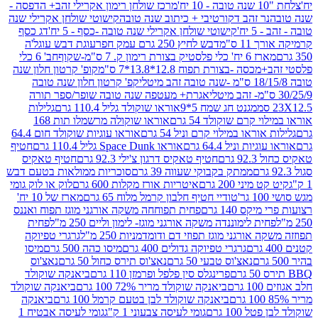
מרכז שולחן רימון אקרילי זהב+ הדפסה -
ר זהב דקורטיבי + כיתוב שנה טובה
קישוטי שולחן אקרילי שנה
יח'
קישוטי שולחן אקרילי שנה טובה -כסף - 5 יח'
דג כסף
 ס"מ
דבש לחיץ 250 גרם עמק חפר
עוגת דבש עוגל'ה
טיק בצורת רימון ק. 7 ס"מ-שקוף
חב' 6 כלי
 -בצורת תפוח 12.8*13.8*7 ס"מ
קופ' קרטון חלון שנה
קפ' קרטון חלון שנה טובה
אגרת+ מעטפה שנה טובה שופר/ספר תורה
מגנט חג שמח 5*9
אוראו שוקולד גליל 110.4 גרם
גלילות
קרם שוקולד 54 גרם
אוראו שוקולה מרשמלו תות 168
ראו במילוי קרם וניל 54 גרם
אוראו עוגיות שוקולד חום 64.4
ת וניל 64.4 גרם
אוראו Space Dunk גליל 110.4 גרם
חטיף
גרם
חטיף טאקיס דרגון צ'ילי 92.3 גרם
חטיף טאקיס
ממתק בקבוקי שעווה 39 גרם
סוכריות ממולאות בטעם דבש
יני 200 גרם
איטריות אורז מקלות 600 גרם
לוק או לוק גומי
טודיי חטיף חלבון קרמל מלוח 65 גרם
מארז של 10 יח'
ס 140 גרם
פחית תפוחחה משקה אורגני מוגז תפוח ואננס
ת לימוננדה משקה אורגני מוגז- לימון וליים 250 מ"ל
פחית
אורגני מוגז תפוזי דם ודומדמניות 250 מ"ל
גרגרי טפיוקה
גרגרי טפיוקה גדולים 400 גרם
מיסו כהה 500 גרם
מיסו
נאצ'וס טבעי 50 גרם
נאצ'וס תירס כחול 50 גרם
נאצ'וס
פרינגלס סין פלפל ופרמזן 110 גרם
ביאנקה שוקולד
ם
ביאנקה שוקולד מריר 72% 100 גרם
ביאנקה שוקולד
ביאנקה שוקולד לבן בטעם קרמל 100 גרם
ביאנקה
100 גרם
גומי לעיסה צבעוני 1 ק"ג
גומי לעיסה אבטיח 1