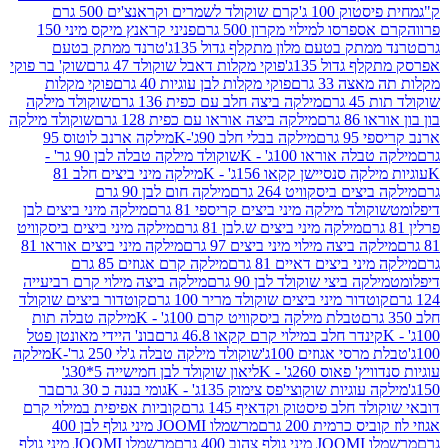
ק 100 ג'
קרם שוקולד לשמרים וקראנצ'ים 500 גרם
רסו למילוי מקרון 500 גרם
פניני קראנץ מיקס מיני 150
תק בטעם מלון מתקלף גדול 135ג'
טרנד ממתק בטעם
גדול 135ג'
פוקי מקלות דאבל שוקולד 47 גרם
שוק' בר פוקי
 33 גרם
פוקי מקלות לבן עוגיות 40 גרם
פוקי מקלות
רם
מילקה ביצה חלב עם כפית 136 גרם
שוקולד מילקה
 גרם
מילקה ביצה אוראו עם כפית 128 גרם
שוקולד מילקה
גרם
מילקה בבלי חלב 90ג'-K
מילקה ארנב לוטוס 95
ה אוראו 100ג' - K
שוקולד מילקה טבלה לבן 90 גר' -
ה סנסיישן קקאו 156ג' - K
מילקה מיני ביצים חלב 81
ים ביסקוויט 264 גרם
מילקה חום לבן 90 גרם
ולד מילקה מיני ביצים קריספי 81 גרם
מילקה מיני ביצים לבן
מילקה מיני ביצים ש.לבן 81 גרם
מילקה מיני ביצים ביסקוויט
 ביצה מילוי מיני ביצים 97 גרם
מילקה מיני ביצים אוראו 81
י ביצים דאיים 81 גרם
מילקה קרם אגוזים 85 גרם
קה ביצי שוקולד לבן 90 גרם
מילקה ביצה מילוי קרם רביעייה
דור מיני ביצים שוקולד מריר 100 גרם
קוטדור ביצים שוקולד
טבלת מילקה ביסקוויט קרם 100ג' - K
מילקה טבלה תות
נדר חלב במילוי קרם קקאו 46.8 גרם
בונ' היידי מאונטן פטל
סי אגוזים 100ג'
שוקולד מילקה טבלה ג'לי 250 גר'-K
מילקה
פאוס 260ג' - K
ליאון שוקולד לבן חמישייה 5*30ג'
וגיות שוקוצי'פס צימוק 135ג' - K
גומי בננה כ 30 גרם
בר
 חלב פיסטוק וקדאיף 145 גרם
קוביות אפיפית במילוי קרם
 כרמית 200 גרם
מרשמלו JOOMI מיני גולף לבן 400
400 גרם
מרשמלו JOOMI מיני גולף