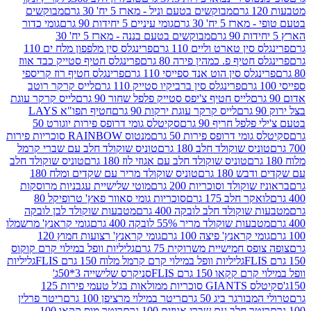
מבוקשים בטעם וניל - מארז 5 יח' 30 גרם
מבוקשים
5 יח' 30 גרם
גומי עיניים 5 יחידות 90 גרם
גומי כדור
מבוקשים בטעם בננה - מארז 5 יח' 30
ין טארט וליים 110 גרם
פרינגלס סין מלפפון מלח ים 110
חטיף פ. כמהין פירה 80 גרם
פרינגלס חטיף סטייק כבד אווז
לס סין הוט אנד ספייסי 110 גרם
פרינגלס חטיף רוז קריספי
פרינגלס סין ברביקיו סטייק 110 גרם
לייס קרקר רוטב
לייס חטיף צ'יפס סטייק פלפל שחור 90 גרם
לייס קרקר עוגת
לייס קרקר עוגת ירקות 90 גרם
חטיף תפו"א LAYS
פל חריף 90 גרם
סקיטלס גומי דרופס פירות יוגורט 50
ומי דרופס פירות 50 גרם
מנטוס RAINBOW סוכריות פירות
יס שוקולד חלב 180 גרם
טוניס שוקולד חלב עם שברי קרמל
טוניס שוקולד חלב עם אגוזי לוז 180 גרם
טוניס שוקולד חלב
 180 גרם
טוניס שוקולד מריר עם שקדים ומלח 180
וקולד וסוכריות 200 גרם
מוטי שלישיית עגבניות מרוסקות
ר חלב 175 גרם
סוכריות גומי סאוור פאץ' טרופיקל 80
וקולד חלב לובקה 400 גרם
מטבעות שוקולד לבן לובקה
ות שוקולד מריר 55% לובקה 400 גרם
גומי קראנץ' מרשמלו
י קראנץ' פיצה 100 גרם
גומי קראנץ' רצועות חמוץ 120
ס חמישיית משרוקית 75 גרם
גליליות וופל במילוי קרם קוקוס
גליליות וופל במילוי קרם קרמל מלוח 150 גרם FLIS
גליליות
קקאו 150 גרם FLIS
סניקרס שלישייה 3*50ג'
סקיטלס GIANTS סוכריות ממולאות בג'ל טעמי פירות 125
ורגר ביג 50 גרם
ריטר במילוי מרציפן 100 גרם
ריטר פרלין
ר חלב עם שברי אגוזים 100 גרם
ריטר מוס קקאו 100