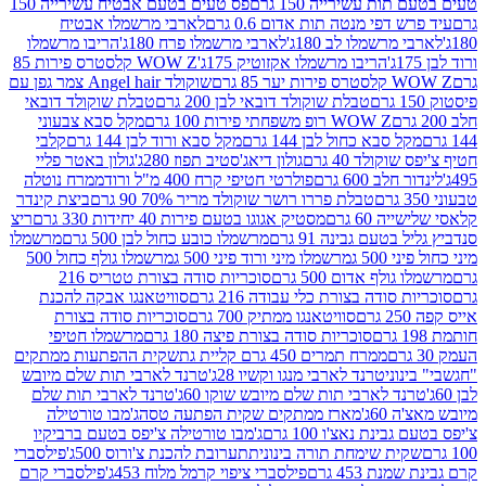
ת עשירייה 150 גרם
פס טעים בטעם אבטיח עשירייה 150
דפי מנטה תות אדום 0.6 גרם
לארבי מרשמלו אבטיח
מרשמלו לב 180ג'
לארבי מרשמלו פרח 180ג'
הריבו מרשמלו
הריבו מרשמלו אקזוטיק 175ג'
WOW Z קלסטרס פירות 85
 85 גרם
שוקולד Angel hair צמר גפן עם
טבלת שוקולד דובאי לבן 200 גרם
טבלת שוקולד דובאי
WOW Z רופ משפחתי פירות 100 גרם
מקל סבא צבעוני
 סבא כחול לבן 144 גרם
מקל סבא ורוד לבן 144 גרם
קלבי
ולד 40 גרם
גולון דיאג'סטיב תפוז 280ג'
גולון באטר פליי
ב 600 גרם
פולרטי חטיפי קרח 400 מ"ל ורוד
ממרח נוטלה
טבלת פררו רושר שוקולד מריר 70% 90 גרם
ביצת קינדר
60 גרם
מסטיק אגוגו בטעם פירות 40 יחידות 330 גרם
ריצ
טעם גבינה 91 גרם
מרשמלו כובע כחול לבן 500 גרם
מרשמלו
50 ג
מרשמלו מיני ורוד פיני 500 ג
מרשמלו גולף כחול 500
לף אדום 500 גרם
סוכריות סודה בצורת טטריס 216
סודה בצורת כלי עבודה 216 גרם
סוויטאנגו אבקה להכנת
סוויטאנגו ממתיק 700 גרם
סוכריות סודה בצורת
סוכריות סודה בצורת פיצה 180 גרם
מרשמלו חטיפי
ממרח תמרים 450 גרם קליית גת
שקית ההפתעות ממתקים
וני
טרנד לארבי מנגו וקשיו 28ג'
טרנד לארבי תות שלם מיובש
ד לארבי תות שלם מיובש שוקו 60ג'
טרנד לארבי תות שלם
6ג'
מארז ממתקים שקית הפתעה טסה
ג'מבו טורטילה
נת נאצ'ו 100 גרם
ג'מבו טורטילה צ'יפס בטעם ברביקיו
ית שימחת תורה בינונית
תערובת להכנת צ'ורוס 500ג'
פילסברי
 453 גרם
פילסברי ציפוי קרמל מלוח 453ג'
פילסברי קרם