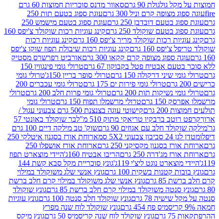
 גולגולת 90 גרם
סאוור מדנס סוכריות חמוצות 60 גרם
 מצופה קרם וניל 300 גרם
עוגת ספוג בטעם תות 250
 בטעם דובדבן 250 גרם
עוגת ספוג בטעם מישמש 250
ג בטעם שוקולד 250 גרם
קינג עוגיות רכות שוקולד צ'יפס 160
יות רכות שוקולד מריר צ'יפס 160 גרם
קינג עוגיות רכות
'יפס 160 גרם
קינג עוגיות רכות שיבולת תפוז שוקו צ'יפס
ה ספוג מצופה קרם קקאו 300 גרם
אורביט רפרשרס מסטיק
עם אבטיח פטל בקבוקון 67 גרם
טרולי גומי פינגווין 150
י שיני דרקולה 150 גרם
טרולי סופר בריין 150ג'
טרולי גומי
טרולי גומי פירות ים 175 גרם
טרולי גומי עכברים 200
י נשיקות תות 200 גרם
טרולי גומי פרות חלב 200 גרם
טרולי
150 גרם
טרולי מרשמלו תפוח 150 גרם
טרולי גומי
200 גרם
קישוטי עוגה בצנצנת 500 גרם צבעוני עגול /
טב ברבקיו טריאקי מתוק 510 מ"ל
בר שוקולד באונטי 57
ולד חלב עם אגוזים 90 גרם
שוק' טב מילקה דיים 100 גרם
יבון צבעוני 5X2 סמ
ארוחת אורז בסגנון איטלקי 250
ז בסגנון מקסיקני 250 גרם
ארוחת אורז אושפלו 250
ז מג'דרה 250 גרם
הריבו אבטיח 160ג'
היידי מוצארט תפוז
וצארט נוגט ליצ'י 119ג'
גונץ סוכריית מקל סבא קשת 144
ת קטנות בשקית 100 גרם
גונץ אנשי שלג משוקולד במילוי
85 גרם
גונץ אנשי שלג משוקולד במילוי קרם חלב ברשת
 סנטה משוקולד במילוי קרם חלב ברשת 85 גרם
גונץ שוקולד
שישיה 78 גרם
גונץ שוקולד חלב סנטה 100 גרם
גונץ עוגיות
גונץ שוקולד לוח שנה מפרץ
גרם
גונץ שוקולד לוח שנה קריסמיס 50 גרם
גונץ מיקס