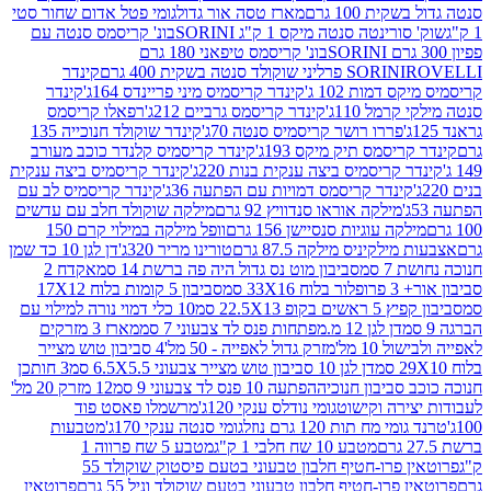
ת 100 גרם
מארז טסה אור גדול
גומי פטל אדום שחור סטי
רינטה סנטה מיקס 1 ק"ג SORINI
בונ' קריסמס סנטה עם
בונ' קריסמס טיפאני 180 גרם
גרם
SORINI
קינדר
דמות 102 ג'
קינדר קריסמיס מיני פריינדס 164ג'
קינדר
מל 110ג'
קינדר קריסמס גרביים 212ג'
רפאלו קריסמס
פררו רושר קריסמיס סנטה 70ג'
קינדר שוקולד חנוכייה 135
יסמס תיק מיקס 193ג'
קינדר קריסמיס קלנדר כוכב מעורב
 קריסמיס ביצה ענקית בנות 220ג'
קינדר קריסמיס ביצה ענקית
ינדר קריסמס דמויות עם הפתעה 36ג'
קינדר קריסמיס לב עם
מילקה אוראו סנדוויץ 92 גרם
מילקה שוקולד חלב עם עדשים
קה עוגיות סנסיישן 156 גרם
וופל מילקה במילוי קרם 150
לקיניס מילקה 87.5 גרם
טורינו מריר 320ג'
דן לגן 10 כד שמן
 סמ
סביבון מוט נס גדול היה פה ברשת 14 סמ
אקדח 2
33 סמ
סביבון 5 קומות בלוח 17X12
ופ 22.5X13 סמ
10 כלי דמוי נורה למילוי עם
דן לגן 12 מ.מפתחות פנס לד צבעוני 7 סמ
מארז 3 מזרקים
10 מל'
מזרק גדול לאפייה - 50 מל'
4 סביבון טוש מצייר
דן לגן 10 סביבון טוש מצייר צבעוני 6.5X5.5 סמ
3 חותכן
סביבון חנוכיה
הפתעה 10 פנס לד צבעוני 9 סמ
12 מזרק 20 מל'
ירה וקישוט
גומי נודלס ענקי 120ג'
מרשמלו פאסט פוד
 מח תות 120 גרם נוזל
גומי סנטה ענקי 170ג'
מטבעות
מטבע 10 שח חלבי 1 ק"ג
מטבע 5 שח פרווה 1
פרוטאין פרו-חטיף חלבון טבעוני בטעם פיסטוק שוקולד 55
פרו-חטיף חלבון טבעוני בטעם שוקולד וניל 55 גרם
פרוטאין