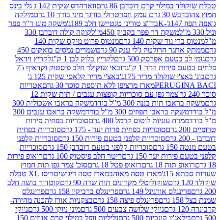
במילוי קרם דובדבן 86 גרם
ווארהדס שקית 142 ג גלי בינס
בש 30 גרם עמק חפר
טרולי בורגר מיני בודד 10 גרם
מילקה
K
בד"צ טורינו טנטיישן חלב 189ג'
משקה מוגז ד"ר פפר
משקה דר פפר בקבוק 450מ"ל
קוקה קולה דובדבן 330
 גוד שקית 140 גרם
מנטוס פרוט מיקס שקית 140
ר הרולטה ג'לי ענק 90 גרם
שמרים נמסים בואקום 450
בטעם אפרסק 500 גרם
לקריץ בלוק לבן 1 ק"ג
לקריץ וידאל
ירות הדר 1 ק"ג
דובאי שוקולד חלב פיסטוק וקדאיף 75
י שוקולד מריר 175ג'
באצ'י מריר קלאסי שקית 125 ג'
PERUGI
מארז מרציפן ללא תוספת סוכר 30 גרם
אטריות
צמר גפן עם סוכריות קופצות ענבים / תות שקית 12
 תות בננה 300 מ"ל בודד
משקה בראבו אשכולית 300
ה בראבו תפוזים 300 מ"ל בודד
משקה בראבו ענבים 300
רח עוגיות לוטוס קרמל 400 גרם
סוכריות בפחית פירות
סוכריות בפחית פרות יער - 175 גרם
סוכריות בפחית
סוכריות קלפני בטעם פירות 150 גרם
סוכריות קלפני
גרם
סוכריות קלפני בטעם דובדבן 150 גרם
סוכריות
רות יער 150 גרם
ריטר חלב פיסטוק 100 גרם
רואופ פירות
תות 18 גרם
רואופ פטל 18 גרם
סוכ' צמר גפן תות חמוץ
1ג'
מארז טסה מאוהב
מארז טסה ריגושים
ריסז XL טבלת
שוקוליטלי מקרונים תות שדה 90 גרם
קוטדור בושה חלב
גלס אורגינל 149 גרם
פרינגלס ברביקיו 158 גרם
פרינגלס
פרינגלס פיצה 158 גרם
בצקניות אורז להכנה מהירה-
ניוקי שלושה צבעים 500 גרם
מיני ניוקי 500 גרם
ניוקי
ג'יו קונכיות 500 גרם
גליליות וופל במילוי קרם אגוזים 150