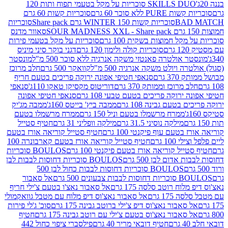
SKILLS DUO סוכריות על מקל בטעמי תפוח ותות 120
P ללא סוכר 60 גרם
סוכריות קשות 60 גרם
BAD
סוכריות קשות WINTER 150 גרם Share pack
סוכריות
סאוור מדנס
קל חמוצות בשקית 100 גרם
סוכריות על מקל בטעמי פירות
סוכריות קולה ולימון 120 גרם
דגני בוקר סיני מיניס
 אולטרה פאנטזי משקה אנרגיה ללא סוכר 500 מ"ל
מונסטר
ה ויולט משקה אנרגיה 500 מ"ל
קוואקר 500 גרם
חלב מרוכז
3 גרם
סנאפי חטיפי אפונה ירוקה פריכים בטעם חריף
 מרוכז וממותק 370 גרם
דוריטוס מקסיקן טאקו 110ג'
סנאפי
ירוקה פריכים בטעם טבעי 108 גרם
סנאפי חטיפי אפונה
בטעם גבינה 108 גרם
ממבה ביץ' בייטס 160ג'
ממבה מג'יק
ממרח מרשמלו בטעם וניל 150 גרם
ממרח מרשמלו בטעם
מילקה נוסיני 31.5 גרם
מילקה וופליני 31 גרם
חטיף סטייל
בטעם עוף פיקנטי 100 גרם
חטיף סטייל קוריאה אורז בטעם
100 גרם
חטיף סטייל קוריאה אורז בטעם קארבונרה 100
יל קוריאה אורז בטעם פיקנטי 100 גרם
BOULOS סוכריות
אדום לבן 500 גרם
BOULOS סוכריות דחוסות לבבות לבן
BOULOS סוכריות דחוסות לבבות כחול לבן 500
 צבעונים 500 גרם
אל סאבור
וח רוטב סלסה 175 גרם
אל סאבור נאצ'ו בטעם צ'ילי חריף
175 גרם
אל סאבור נאצ'וס דיפ מלוח עם מטבל גוואקמולי
סאבור נאצ'וס דיפ צ'ילי ברוטב גבינה 175 גרם
סוכ' ג'לי פירות
סאבור נאצ'וס בטעם צ'ילי עם רוטב גבינה 175 גרם
חטיף
חטיף דובאי מריר 40 גרם
פילסברי ציפוי כחול 442