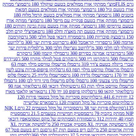
וצ'י ממתקי אורז ממולאים בטעם שוקולד 180 גרם
מוצ'י ממתק
180 גרם
מוצ'י ממתקי אורז ממולאים בטעם חמאת
מוצ'י ממתקי אורז ממולאים בטעם קרמל מלוח 180
תק אורז בטעם פנקייק עם מייפל 180 גרם
מוצ'י ממתק אורז
18 גרם
מוצ'י ממתק אורז בטעם עוגת גבינה ותותים 180
תק אורז בטעם תה מאצ'ה וחלב 180 גרם
אמיצ'לי קרם חלב
סוכריות 100 גרם
ממרח דובאי פטל חלבי 500 גרם
קרמבה
פרורי קראמבל 400 גרם
רוטב פירות יער 300 מ"ל
רוטב
 300 מ"ל
רוטב נוצ'יטלו חלבי 300 מ"ל
מלית פירות יער
דבן אמרנה בסירופ 300 גרם
מילוי קינמון 500 גרם
קרם
קרמו ריו 500 גרם
קרם פטל למילוי מקרון 500 ג'
סניידרס
טעם צ'דר 319 גרם
מלו מרשמלו טוויסט מילוי תפוח 63
לו טוויסט מילוי תפוז 63 גרם
לקקן פיןפופ-פירות צובע לשון
מרשמלו גלידה 100 גרם
מרשמלו גלידה 25 גרם
מלו פלוס
עוני 100 גרם
מלו פלוס מרשמלו מיני ורוד לבן 100 גרם
מלו
 מילוי תות 63 גרם
שוקולד דובאי 60 גרם
לואקר אגוז 90
ו 90 גרם
לקקן פיןפופ 10 יח' 170 גרם
אוראו קלאסי מארז
לוקיטוס סוכריות על מקל בטעמי פירות 120
סוכריות על מקל חמוצות 120 גרם
מארס שלישייה
פירות יער 38 גרם
סוכריה על מקל בטעמים 22 גרם
NIK L
מסטיק חמישיות בטעמים 21.5 גרם
מסטיק
מזוודת הממתקים של מקס וטסה
מאפין דובאי
יה XL מסטיק אבטיח 250 מ"ל
משקה אנרגיה XL
2 מ"ל
גם דיפ בטעם תות 67 גרם
גם דיפ בטעם פטל 67
ס ריינבואו פירות 37.5 גרם
טובלרון חלב 360ג'
לקריץ ונקו