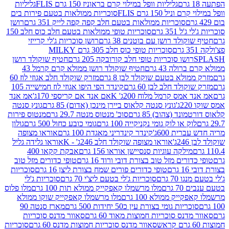
גליליות וופל במילוי קרם בראוניז 150 גרם FLIS
גליליות
יל 150 גרם FLIS
סוכריות ממולאות בטעם פירות בים
סוכריות ממולאות בטעם חלב קפה קפה לייק 351 גרם
רושן
351 גרם
סוכריות טופי ממולאות בטעם חלב כוס חלב 150
ולד רושן עם בוטנים 38 גרם
רושן סוכריות ג'לי קרייזי
סוכריות טופי כוס חלב 305 גרם MILKY
ושו סוכריות טופי חלב קורובקה 205 גרם
חטיף שוקולד רושן
לה 43 גרם
חטיף שוקולד רושן ממולא קרם קרמל 43
ולא בטעם שוקולד לבן 8 גרם
מזרק שוקולד חלב אגוזי לוז 60
לד חלב לבן 60 גרם
קינדר הפי היפו אגוזי לוז חמישייה 105
מס קרמל מלוח 200ג' K
אם אנד אם קריספי 170ג'
אמ אנד
גונץ סנטה קלאוס ביירן מינכן (אדום) 85 גרם
גונץ סנטה
ד (צהוב) 85 גרם
סוכ' מנטוס מנטה 29.7 גרם
מנטוס פירות
ק או לוק גומי נקניקייה 100 גרם
גומי כובע כחול 500 גרם
גולון
ית 600ג'
קינדר קינדריני מאגדת 100 גרם
אוראו מצופה
'
אוראו מצופה שוקולד חלב 246ג' - K
אוראו גלידה גליל
ילקה עוגיות סנסיישן אוראו 156 גרם
אבקת קקאו 400
רים מזל טוב בצורת דובי ורוד 16 גרם
טופי כדורים מזל טוב
ם
טופי כדורים פורים שמח בצורת ליצן 16 גרם
סוכריות
70 גרם
סוכריות ג'לי בטעם ליצ'י 70 גרם
סוכריות ג'לי
גרם
מלו מרשמלו קאפקייק ממולא תות 100 גרם
מלו פלוס
יק ממולא 100 גרם
מלו מרשמלו קאפקייק שוקו ממולא
יות גומי בצורת עין כ50 יחידות 500 גרם
מארז סנטה 90
נס סוכריות חמוצות מאוד 60 גרם
סאוור מדנס סוכריות
סאוור מדנס סוכריות חמוצות מדנס 60 גרם
סוכריות