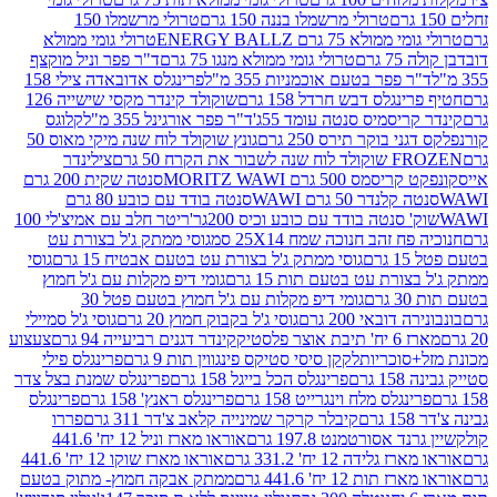
טרולי מרשמלו בננה 150 גרם
טרולי מרשמלו 150
לא 75 גרם ENERGY BALLZ
טרולי גומי ממולא
גרם
טרולי גומי ממולא מנגו 75 גרם
ד"ר פפר וניל מוקצף
 פפר בטעם אוכמניות 355 מ"ל
פרינגלס אדובאדה צילי 158
נגלס דבש חרדל 158 גרם
שוקולד קינדר מקסי שישייה 126
ריסמיס סנטה עומד 55ג'
ד"ר פפר אורגינל 355 מ"ל
קלוגס
 בוקר תירס 250 גרם
גונץ שוקולד לוח שנה מיקי מאוס 50
 את הקרח 50 גרם
צילינדר
50 גרם MORITZ WAWI
סנטה שקית 200 גרם
לנדר 50 גרם WAWI
סנטה בודד עם כובע 80 גרם
 סנטה בודד עם כובע וכיס 200גר'
ריטר חלב עם אמיצ'לי 100
 זהב חנוכה שמח 25X14 סמ
גוסי ממתק ג'ל בצורת עט
ם
גוסי ממתק ג'ל בצורת עט בטעם אבטיח 15 גרם
גוסי
ורת עט בטעם תות 15 גרם
גומי דיפ מקלות עם ג'ל חמוץ
ם
גומי דיפ מקלות עם ג'ל חמוץ בטעם פטל 30
דובאי 200 גרם
גוסי ג'ל בקבוק חמוץ 20 גרם
גוסי ג'ל סמיילי
וצר פלסטיק
קינדר דגנים רביעייה 94 גרם
צעצוע
סוכריות
לקקן סיסי סטיקס פינגווין תות 9 גרם
פרינגלס פילי
רם
פרינגלס הכל בייגל 158 גרם
פרינגלס שמנת בצל צדר
נגלס מלח וינגרייט 158 גרם
פרינגלס ראנץ' 158 גרם
פרינגלס
קיבלר קרקר שמינייה קלאב צ'דר 311 גרם
פררו
אסורטמנט 197.8 גרם
אוראו מארז וניל 12 יח' 441.6
ידה 12 יח' 331.2 גרם
אוראו מארז שוקו 12 יח' 441.6
ת 12 יח' 441.6 גרם
ממתק אבקה חמוץ- מתוק בטעם