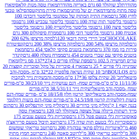
ד 60 גרם באריזה מהודרת
מארז טסה מנות קלאסי
מארז
מתמיד
מארז ים של מותגים
מארז סירת מתוקטסה
סילאן טבעי
מארז התיק המתוק של טסה
גומי בליסטר דובדבן 100
טר תות שדה 100 גרם
גומי בליסטר עכביש 100 גרם
גומי
 גרם
גומי בליסטר מילקשייק 100 גרם
גומי בליסטר
גומי בליסטר דובי 100 גרם
ממרח סיפקולוס 300 גרם
CHO
בונ' היידי בוקה דובאי 120ג'
למקה מרציפן 62% 200
54% 200 גרם
למקה מרציפן 38% 200 גרם
קונפיטורת
3 גרם
חמאת בוטנים סקיפי קלאסי 454 גרם
חמאת
עם שברי בוטנים 454 גרם
ממרח נוטלה 400 גרם
קינדר
10 גרם
מפת שולחן פורים כ 274*137 סמ ניילון
מארז
רים * 25 גרם
מארז 4 סוכריות על מקל וסוכריות קופצות 20
חב' 10 שקית נשיאה פלסטיק 22*32 ס"מ -מסכה-זהב
כה-זהב
שקית נייר לבקבוק
שקית נייר 30/23/10 ס"מ-פורים
-זהב מיטאלי
שקית נייר 38.5/31/11 ס"מ-פורים
זהב מיטאלי
קופ' קרטון חלון 18/15/8 ס"מ -פורים שמח-דגם
קית קרטון 24.5/19/8 ס"מ-פורים שמח-דגם בועות דקל
גומי
קליק מיני כדורים 30 גרם
קליק מיני קורנפלקס 30 גרם
הום
ייגלה עגול מצופה בשוקולד לבן 120 גרם
מארז טסה
'לי בטעם פטל 175 גרם
סוכריות ג'לי בטעם ענבים 175
ג'לי בטעם תות שדה 175 גרם
רוטב תיבול בטעם סריראצ'ה
ריות נודלס פתאי עבה/דק 200 גרם
רוטב טריאקי שומשום
ב טריאקי 300 מ"ל
רוטב סאטה 240 גרם
רוטב חמוץ מתוק
ב צ'ילי מתוק 300 מ"ל
HEART שוקולד לבבות צבע אדום