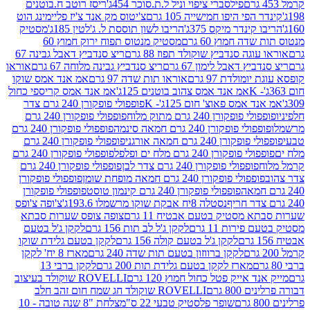
פילסברי ציפוי וניל ל.ת.סוכר 454ג'
ריסז רוטב ח.בוטנים
פי היפו חמישייה 105 גרם
צ'יטוס מק אנד צ'יז פליימינג הוט
ינדר מיקס 375ג'
הריבו לשון תוססת ל. ג'לטין 185ג'
מסטיק
ה חמוץ 60 גרם
מסטיק מנטוס תפוח ירוק חמוץ 60
גה סנדביץ שוקולד תפוז 88 גרם
ריצ סנדביץ דאבל גבינה 67
ץ דאבל לימון 67 גרם
ריצ סנדביץ גבינה מלוחה 67 גרם
אוראו
מולדת 97 גרם
אוראו תות שדה 97 גרם
אמ אנד אמס שוקו
אמ אנד אמס צהוב בוטנים 125ג'
אמ אנד אמס קריספי כחול
אמס פאוצ' חום 125ג'- K
פופפולי פופקורן 240 גרם צדר
פופקורן 240 גרם מתוק מלוח
פופפולי פופקורן 240 גרם
י פופקורן 240 גרם חמאה סינמה
פופפולי פופקורן 240 גרם
רן 240 גרם חמאה אורגני
פופפולי פופקורן 240 גרם
פופקורן 240 גרם מלח ים ופלפל
פופפולי פופקורן 240 גרם
פופפולי פופקורן 240 גרם צדר לבן
פופפולי פופקורן 240 גרם
פולי פופקורן 240 גרם חמאה מופחת שומן
פופפולי פופקורן
פופפולי פופקורן 240 גרם קינמון טוסט
פופפולי פופקורן
נסטלה 8יח אבקת שוקו מרשמלו 193.6ג'
צ'ופה צ'ופס
 מסטיק בטעם אבטיח 11 גרם
צופה צופס שערות סבתא
ירות 11 גרם
לקקן ג'ל לב תות 156 גרם
לקקן ג'ל בטעם
לקקן ג'ל בטעם קולה 156 גרם
לקקן בטעם גלידת שוקו
לקקן ברווזון בטעם תות שדה 240 גרם
מארז 8 יח' לקקן
מארז לקקן בטעם גלידת תות 200 גרם
לקקן ברבי 13
 אייק פטל כחול חמוץ 120 גרם
ROVELLI שוקולד בעיצוב
80 גרם
ROVELLI שוקולד חג שמח חום זהב חלב
שופר פלסטיק טבעי 22 ס"מ
צלחת "8 שנה טובה - 10