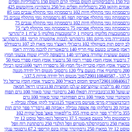
ביסקוויט לוטוס במילוי קרם לוטוס 150 גרם
גליליות וופלים
 גרם
גליליות וופלים וניל 250 גרם
היינץ מיוקטשופ 425
י מתקלף חיות 102 גרם
ממתק גומי מתקלף ענבים מנגו 85
י מתקלף אפרסק תפוז 85 גרם
ממתק גומי מתקלף ענבים 75
י מתקלף חיות 102 גרם
ממתק גומי מתקלף ענבים 75
י מתקלף אפרסק 75 גרם
ממתק גומי מתקלף ליצ'י 75
לוטיזן ביטקוין 1 ק"ג
מטבעות מולטיזן 5 ש"ח 1 ק"ג
הרשי
 מיקס 181 גרם
הרשי לבבות אקסטרה קרימי 181 גרם
הרשי
שוקולד 102 גרם
ג'ולי ראנצ'ר גומי מארז לב 107 גרם
נודלס
בטעם עוף חריף 140 גרם
אטריות להכנה מהירה ראמן
שחורה צאצ'רוני 140 גרם
צופה לקריץ שטוח צבעוני חמוץ
מץ חומץ ספריי רימון 50 גרם
עיד אומץ חומץ ספריי מטף 50
 חומץ סוכריה+גלי חמוץ 50 גרם
פררו רושר 100ג'
בוטן רביולי
ף אורז בטעם צ'לי 120 גרם
סוכ' מנטוס רול יחידה מנטה
סוכ' מנטוס רול יחידה פירות 37.5ג' -
72901
חטיפי חומוס דבאייל 200 גרם
עיד אומץ חומץ טריפל ג'ל
ברגן שוקוצ'יפס ש.לבן חמוציות 130ג'
ברגן רויאל חמאה
בונבוניירה רפאלו 240 גרם
קנדי שוגר סאוור 100 גרם תפוח
וור 100 גרם תפוח
קנדי שוגר סאוור 100 גרם
 מרסי פטיטס מיניאטור 125ג'
עיד לקקן אסלה טבילה +
לקקן פח אשפה טבילה +אבקה 40 גרם
ד"ר פפר קרם תות
 פפר קרם סודה 355 מ"ל
סאוור פאצ' פטל שקית 102
יל בטעם פאנטה 37.5 גרם
וופל ג'נסן-וופל טוסט 12 יח'
בקרסלנד-סטרופ וופל הולנדי 250 גרם
תחנת רוח וופל
קינדר שוקו בונס קריספי 67.2 גרם
גומי ענקי