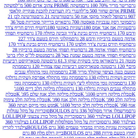
 100 גרם
משקה PRIME צהוב אדום 500 מ"ל
משקה
הנגרי ג'ק תערובת להכנת פנקייק קלאסי
ל לואקר מקסי אגוז 50 גרם
טורטינה 21 גרם
טורטינה לבן 21
 עגבניות פאסטה 700 גרם
אייס ברייקר סוכריות פטל 36
מ אנד אמס 180ג'
עוגיות באונטי 180ג'
חטיף תירס חריף צ'דר
חטיף תירס גבינת צ'דר וגבינה כחולה 170 גרם
חטיף תפוחי
ביקיו ודבש 28 גרם
מקלוני תירס בטעם צ'דר 227
 גבינת צ'דר חלפינו 170 גרם
חטיף תירס גבינת צ'דר 170
חי אדמה 28 גרם
חטיף תפוחי אדמה בטעם ברביקיו 28
וחי אדמה בטעם שמנת בצל 28 גרם
מנטוס לל"ס קלין ברט'
אוראו מיני בשקית שוקו 61.3 גרם
טונה סטארקיסט רביעיות
טונה סטארקיסט רביעיות שמן צמחי* 120 גרם
ממתק
יפוי שוקולד מריר 238 גרם
ממתק גומי מתקלף ענבים
דולה) 130 גרם
ממתק גומי מתקלף אפרסק (שקית גדולה)
ק גומי מתקלף ליצ'י (שקית גדולה) 130 גרם
ממתק גומי
(שקית גדולה) 130 גרם
טבלת מילקה חלב דיים 100ג'
דיזרט 100ג' K
טבלת מילקה חלב אגוז שלם 95ג' K
טבלת
K
טבלת מילקה חלב אגוז 90ג' K
טבלת מילקה חלב צימוק
טבלת מילקה חלב קרמל 100ג' K
מגש גומי מיקס תנתה 360
 מסולסל 336 גרם BOULOS
סוכריות על מקל עגולות
 גרם
סוכריות על מקל בורג צבעוני LOLLIPOP
סוכריות על מקל מסולסלות LOLLIPOP בצילנדר 360
ות מקרון במבחר טעמים 300 גרם BOULOS
צילנדר לקריץ
28 גרם BOULOS
בייק רולס מלח 80 גרם