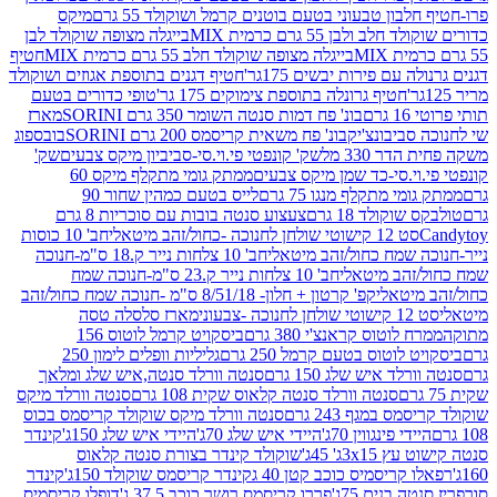
בון טבעוני בטעם בוטנים קרמל ושוקולד 55 גרם
מיקס
 ולבן 55 גרם כרמית MIX
בייגלה מצופה שוקולד לבן
בייגלה מצופה שוקולד חלב 55 גרם כרמית MIX
חטיף
עם פירות יבשים 175גר'
חטיף דגנים בתוספת אגוזים ושוקולד
חטיף גרונלה בתוספת צימוקים 175 גר'
טופי כדורים בטעם
ם
בונ' פח דמות סנטה השומר 350 גרם SORINI
מארז
ביבונצ'יק
בונ' פח משאית קריסמס 200 גרם SORINI
בובספוג
 330 מל
שק' קונפטי פי.וי.סי-סביביון מיקס צבעים
שק'
וי.סי-כד שמן מיקס צבעים
ממתק גומי מתקלף מיקס 60
י מתקלף מנגו 75 גרם
לייס בטעם כמהין שחור 90
קולד 18 גרם
צעצוע סנטה בובות עם סוכריות 8 גרם
1 קישוטי שולחן לחנוכה -כחול/זהב מיטאלי
חב' 10 כוסות
 שמח כחול/זהב מיטאלי
חב' 10 צלחות נייר ק.18 ס"מ-חנוכה
הב מיטאלי
חב' 10 צלחות נייר ק.23 ס"מ-חנוכה שמח
יטאלי
קפ' קרטון + חלון- 8/51/18 ס"מ -חנוכה שמח כחול/זהב
עוני
מארז סלסלה טסה
לוטוס קראנצ'י 380 גרם
ביסקויט קרמל לוטוס 156
לוטוס בטעם קרמל 250 גרם
גליליות וופלים לימון 250
ד איש שלג 150 גרם
סנטה וורלד סנטה,איש שלג ומלאך
סנטה וורלד סנטה קלאוס שקית 108 גרם
סנטה וורלד מיקס
 במגף 243 גרם
סנטה וורלד מיקס שוקולד קריסמס בכוס
י פינגווין 70ג'
היידי איש שלג 70ג'
היידי איש שלג 150ג'
קינדר
3xג' 45ג'
שוקולד קינדר בצורת סנטה קלאוס
קריסמיס כוכב קטן 40 ג
קינדר קריסמס שוקולד 150ג'
קינדר
בנים 75ג'
פררו קריסמס רושר כוכב 37.5 ג'
דופלו קריסמיס