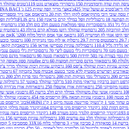
ה תות שדה ודומדמניות 150 גרם
היידי מוצארט נוגט 119ג'
טוניס שוקולד חלב 
לון דיאג'סטיב ש.שועל שוק' 425ג'
באצ'י מריר קפה שקית 125 ג' PERUGINA BACI
 טסה שובי דובי מתוק
יאמס לקקן רולר תות 20 גרם
יאמס אבן נייר ומספריים 18 גרם
 הפתעה 18 גרם
גליליות וופל במילוי קרם בראוניז 150 גרם FLIS
גליליות וופל במי
ג'ל 351 גרם
סוכריות טופי ממולאות בטעם חלב כוס חלב 150 גרם
חטיף שו
קורובקה 205 גרם
חטיף שוקולד רושן ממולא קרם ברולה 43 גרם
חטיף שוק
 היפו אגוזי לוז חמישייה 105 גרם
אמ אנד אמס קרמל מלוח 200ג' K
אם אנד א
ם
מנטוס פירות 29.7 גרם
לוק או לוק גומי נקניקייה 100 גרם
גומי כובע כחול
 גלידה גליל 110.4 גרם
מילקה עוגיות סנסיישן אוראו 156 גרם
אבקת קקאו 400 גרם
טעם מנגו 70 גרם
סוכריות ג'לי בטעם ליצ'י 70 גרם
סוכריות ג'לי בטעם ענבים 70 ג
ומי בצורת עין כ50 יחידות 500 גרם
מארז סנטה 90 גרם
סאוור מדנס סוכריות
 90 גרם
סאוור מדנס סוכריות חמוצות 60 גרם fire
עוגה ספוג מצופה קרם וניל 
קינג עוגיות רכות שוקולד צ'יפס 160 גרם
קינג עוגיות רכות שוקולד מריר צ'יפס 160 
אורביט רפרשרס מסטיק ללא סוכר בטעם אבטיח פטל בקבוקון 67 גרם
טרולי
 200 גרם
טרולי גומי נשיקות תות 200 גרם
טרולי גומי פרות חלב 200 גרם
רפט רוטב ברבקיו טריאקי מתוק 510 מ"ל
בר שוקולד באונטי 57 גר'
מילקה שוקו
ון מקסיקני 250 גרם
ארוחת אורז אושפלו 250 גרם
ארוחת אורז מג'דרה 250 גרם
גונץ אנשי שלג משוקולד במילוי קרם חלב ברשת 85 גרם
גונץ אנשי שלג
נטה 100 גרם
גונץ עוגיות חמאה 9% קריסמיס פח 454 גרם
גונץ שוקולד לו
שחור סטי 1 ק"ג
שוק' סורינטה סנטה מיקס 1 ק"ג SORINI
בונ' קריסמס סנטה עם פפ
ס דמות 102 ג'
קינדר קריסמיס מיני פריינדס 164ג'
קינדר סנטה מילקי קרמל 110
ג'
קינדר קריסמיס קלנדר כוכב מעורב 149 ג'
קינדר קריסמיס ביצה ענקית בנו
מילקה שוקולד חלב עם עדשים 100 גרם
מילקה עוגיות סנסיישן 156 גרם
ת 14 סמ
אקדח 2 סביבון אור+ 3 פרופלור בלוח 33X16 סמ
סביבון 5 קומות בלוח 17X12 סמ
מזרק גדול לאפייה - 50 מל'
4 סביבון טוש מצייר בלוח 29X10 סמ