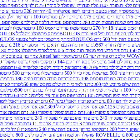
ינס ללא ת.סוכר 147ג'
גולון סנדוויץ' שוקולד ל.סוכר 250ג'
גולון דיאג'סטיב מוזלי 365
מסטיק חמוץ בטעם דובדבן לימון פסיפלורה 40 יחידות 328 גרם
בד"צ טורינו
 גרם
הריבו כוכבים 175 גרם
ריטר לבן סמרטיס 100 גרם
ריטר חלב סמרטיס 
 דיפ שמנת חמוצה ושום 280 גרם
קווסט עוגיית חלבון שוקולד צ'יפס
קווסט ע
וני 18 יח' 270 גרם
מרשמלו פרחים יאמס 160 גרם
מרשמלו לבבות יאמס 
טעם תות וניל 500 גרם BOULOS
ממתק מרשמלו מסולסל BOULOSתכלת לבן בטעם תות וניל 500 גרם
וניל 500 גרם BOULOS
ממתק מרשמלו מסולסל צבעוני BOULOSבטעם תות וניל 500 גרם
ופ סרירצ'ה חריף 567ג'
סוכריות סודה בצורת אבן נייר ומספרים 216 גרם
פס 
ם
עיד פרש דפי מנטה תות אדום 0.6 גרם
לארבי מרשמלו אבטיח 180ג'
לסטרס פירות יער 85 גרם
שוקולד Angel hair צמר גפן עם פיסטוק 150 גרם
כחול לבן 144 גרם
מקל סבא ורוד לבן 144 גרם
קלבי חטיף צ'יפס שוקולד 40 גרם
ושר שוקולד מריר 70% 90 גרם
ביצת קינדר קלאסי שלישייה 60 גרם
מסטיק א
ורוד פיני 500 ג
מרשמלו גולף כחול 500 גרם
מרשמלו גולף אדום 500 גרם
סוכ
כריות סודה בצורת חותמת 198 גרם
סוכריות סודה בצורת פיצה 180 גרם
מרשמ
ת שלם מיובש לבן 60ג'
טרנד לארבי תות שלם מיובש שוקו 60ג'
טרנד לארבי 
1 גרם
שקית שימחת תורה בינונית
תערובת להכנת צ'ורוס 500ג'
פילסברי 
ינדר הפי היפו חמישייה 105 גרם
צ'יטוס מק אנד צ'יז פליימינג הוט 160ג'
הריבו 
קולד תפוז 88 גרם
ריצ סנדביץ דאבל גבינה 67 גרם
ריצ סנדביץ דאבל לימון 67 גר
ב בוטנים 125ג'
אמ אנד אמס קריספי כחול 309ג'
אמ אנד אמס פאוצ' חום 125ג'- K
פופפולי פופקורן 240 גרם טבעי
פופפולי פופקורן 240 גרם חמאה אורגני
פופפולי פופקורן 240 גרם צדר צהוב
פופפולי פופקורן 240 גרם חמאה מופחת שומן
צ'ופה צ'ופס שערות סבתא מסטיק בטעם אבטיח 11 גרם
צופה צופס שער
 קרמל 200 גרם
לקקן ברווזון בטעם תות שדה 240 גרם
מארז 8 יח' לקקן ברבי 80 גרם
ROVELLI שוקולד חג שמח חום זהב חלב פרלינים 800 גרם
שופר 