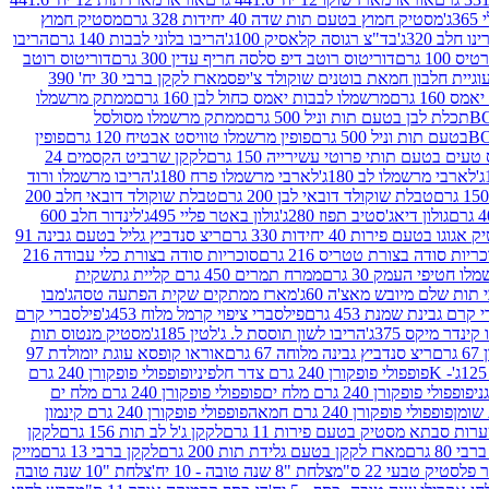
ג'
מסטיק חמוץ בטעם תות שדה 40 יחידות 328 גרם
מסטיק חמוץ
 חלב 320ג'
בד"צ רגוסה קלאסיק 100ג'
הריבו בלוני לבבות 140 גרם
הריבו
100 גרם
דוריטוס רוטב דיפ סלסה חריף עדין 300 גרם
דוריטוס רוטב
וגיית חלבון חמאת בוטנים שוקולד צ'יפס
מארז לקקן ברבי 30 יח' 390
160 גרם
מרשמלו לבבות יאמס כחול לבן 160 גרם
ממתק מרשמלו
ממתק מרשמלו מסולסל
פופין מרשמלו טוויסט אבטיח 120 גרם
פופין
טעים בטעם תותי פרוטי עשירייה 150 גרם
לקקן שרביט הקסמים 24
לארבי מרשמלו לב 180ג'
לארבי מרשמלו פרח 180ג'
הריבו מרשמלו ורוד
טבלת שוקולד דובאי לבן 200 גרם
טבלת שוקולד דובאי חלב 200
גולון דיאג'סטיב תפוז 280ג'
גולון באטר פליי 495ג'
לינדור חלב 600
גוגו בטעם פירות 40 יחידות 330 גרם
ריצ סנדביץ גליל בטעם גבינה 91
ריות סודה בצורת טטריס 216 גרם
סוכריות סודה בצורת כלי עבודה 216
לו חטיפי העמק 30 גרם
ממרח תמרים 450 גרם קליית גת
שקית
תות שלם מיובש מאצ'ה 60ג'
מארז ממתקים שקית הפתעה טסה
ג'מבו
קרם גבינת שמנת 453 גרם
פילסברי ציפוי קרמל מלוח 453ג'
פילסברי קרם
קינדר מיקס 375ג'
הריבו לשון תוססת ל. ג'לטין 185ג'
מסטיק מנטוס תות
ם
ריצ סנדביץ גבינה מלוחה 67 גרם
אוראו קופסא עוגת יומולדת 97
פופפולי פופקורן 240 גרם צדר חלפיניו
פופפולי פופקורן 240 גרם
פופפולי פופקורן 240 גרם מלח ים
פופפולי פופקורן 240 גרם מלח ים
פופפולי פופקורן 240 גרם חמאה
פופפולי פופקורן 240 גרם קינמון
ות סבתא מסטיק בטעם פירות 11 גרם
לקקן ג'ל לב תות 156 גרם
לקקן
מארז לקקן בטעם גלידת תות 200 גרם
לקקן ברבי 13 גרם
מייק
פלסטיק טבעי 22 ס"מ
צלחת "8 שנה טובה - 10 יח'
צלחת "10 שנה טובה