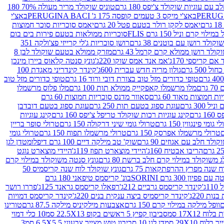
עם עוגיות שוקולד צ'יפס 180 גרם
טוניס שוקולד מריר מעולה 70% 180
באצ'י מיקס 3 טעמים קופסה 175 ג' PERUGINA BACI
באצ'י
יאמס לקקן רולר בטעם פטל 20 גרם
יאמס סוכריות סוכר חמוצות
לוי קרם וניל 150 גרם FLIS
סוכריות ממולאות בטעם פירות בים בום
קולד רושן עם בוטנים 38 גרם
רושן סוכריות ג'לי קרייזי פצ'ולקה 351
ולד רושן ממולא קרם קרמל 43 גרם
מזרק ממולא בטעם שוקולד לבן 8
ם קריספי 170ג'
אמ אנד אמס שוקו 220ג'
גונץ סנטה קלאוס ביירן מינכן
 500 גרם
גולון מריה חדש עברית 600ג'
קינדר קינדריני מאגדת 100
טופי כדורים מזל טוב בצורת דובי ורוד 16 גרם
טופי כדורים מזל טוב
רם
מלו מרשמלו קאפקייק ממולא תות 100 גרם
מלו פלוס מרשמלו
 חמוצות מאוד 60 גרם
סאוור מדנס סוכריות חמוצות 60 גרם
300 גרם
עוגת ספוג בטעם תות 250 גרם
עוגת ספוג בטעם דובדבן
גרם
קינג עוגיות רכות שוקולד טריפל צ'יפס 160 גרם
קינג עוגיות
 גומי פינגווין 150 גרם
טרולי גומי שיני דרקולה 150 גרם
טרולי סופר בריין
טרולי מרשמלו אפרסק 150 גרם
טרולי מרשמלו תפוח 150 גרם
טרולי גומי
לד חלב עם אגוזים 90 גרם
שוק' טב מילקה דיים 100 גרם דיפלומט
דן לגן
הריבו אבטיח 160ג'
היידי מוצארט תפוז 119ג'
היידי מוצארט נוגט
 משוקולד במילוי קרם חלב ברשת 80 גרם
גונץ סנטה משוקולד במילוי קרם
ח שנה מפרץ ההרפתקאות 75 גרם
גונץ שוקולד לוח שנה קריסמיס 50
יון 300 גרם SORINI
בונ' קריסמס טיפאני 180 גרם
ג'
קינדר קריסמס גרביים 212ג'
רפאלו קריסמס גראנד 125ג'
פררו רושר
ת 220ג'
קינדר קריסמיס ביצה ענקית בנים 220ג'
קינדר קריסמס דמויות
וופל מילקה במילוי קרם 150 גרם
אצבעות מילקיניס מילקה 87.5 גרם
טורינו
סביבון קפיץ 5 ראשים בקופ 22.5X13 סמ
10 כלי דמוי
דן לגן 10 סביבון טוש מצייר צבעוני 6.5X5.5 סמ
3