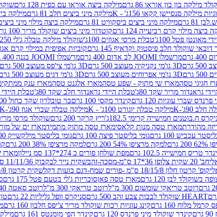
לד מילקה בון בון אוראו 86 גרם
מילקה ביצה אוראו עם כפית 128 גרם
שוקולד
גיות מילקה סנסיישן קקאו 156ג' - K
מילקה מיני ביצים חלב 81 גרם
מילקה ביצים 
 81 גרם
מילקה מיני ביצים ביסקוויט 81 גרם
מילקה ביצה מילוי מיני ביצים 97 גר
 ביצה מילוי קרם רביעייה 124 גרם
קוטדור מיני ביצים שוקולד מריר 100 גרם
די מאונטן פטל 100ג'
טבלת מרסי אגוזים 100ג'
שוקולד מילקה טבלה ג'לי 250 גר'-K
 דובאי שוקולד חלב פיסטוק וקדאיף 145 גרם
קוביות אפיפית במילוי קרם אגוזי לוז
מרשמלו JOOMI לב אדום 400 גרם
מרשמלו JOOMI בננה 400 גרם
3D גו'מי נקניקיה מעוצב 500 גרם
3D גו'מי צי'פס מעוצב 500 גרם
3D גו'מי אפרוחים מעוצב 500 גרם
3D גו'מי דגים מעוצב 500 גרם
ז חגיגי טסה
מארז שי מתוק - שפע טסה
מארז אלגנט טסה
מארז ענק ממתקים
די גראנדור מריר שקד 80ג'
טבלת היידי גראנדור חלב שקד 80ג'
טבלת היידי גר
נדס שברי עוגיות 120 גרם
קינדר מקסי 100 גרם
בר טובלרון שקד כחול 100ג'
לב 90ג'-K
מילקה טבלה יוגורט 100ג' - K
מילקה טבלה שברי אגוז 90ג'-K
קרס ח.בוטנים חמישייה קרימי 182.5ג'
ריץ קרקר 200 גרם
שוקולד מרסי מריר 250 ג
מארז טסה מנות קלאסי
מארז טסה מתוק מתמיד
מארז ים של מות
יסטר עכביש 100 גרם
גומי בליסטר פיצה 100 גרם
גומי בליסטר מילקשייק 100 גרם
2 גרם
למקה מרציפן 54% 200 גרם
למקה מרציפן 38% 200 גרם
קונ
נדר טריס חמישייה 102.5 גרם
מפת שולחן פורים כ 274*137 סמ ניילון
מארז שמי
חב' 20 שקית צלופן 36*17 ס"מ-מסכה-זהב
שקית נייר לבקבוק 11/11/36 ס"מ ס"מ-פורים שמח- דגם ענן
קופ' קרטון חלון 18/15/8 ס"מ -פורים שמח-דגם בועות דקל
שקית קרטון 24.5/19/8 ס"מ-פורים שמח-דגם בועות דקל
שוקולד לבן 120 גרם
מארז טסה פאן
סוכריות ג'לי בטעם פטל 175 גרם
סו
רוטב טריאקי שומשום 300 מ"ל
רוטב טריאקי 300 מ"ל
רוטב סאטה 240 גרם
HEART שוקולד לבבות צבע זהב 500 גרם
סניקרס וופל גליליות 22 גרם
טווי
רמל מלוח 160 גרם
קינג עוגיות רכות שוקולד מריר צ'יפס חלבון 160 גרם
מר
ם
קינדר שוקולד מיני פרנדס 120 גרם
קינדר הפי מומנטס 161 גרם
מילקה ע