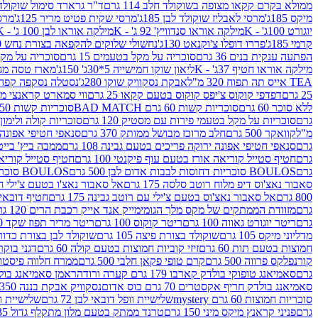
ממולא בקרם קקאו מצופה בשוקולד חלב 114 גרם
ד"ר גרארד סימול שוקולד חלב
מיקס 185ג'
מרסי לאבליז שוקולד לבן 185ג'
מרסי שקית פטיט מריר 125ג'
מרסי
יוגורט 100ג' - K
מילקה אוראו סנדוויץ' 92 ג' - K
מילקה אוראו לבן 100 ג' - K
קרמי 185ג'
פררו דופלו צ'וקנאט 130ג'
נחשולי שלוקים להקפאה בצורת נחש 280 מ"ל
הפתעה ענקית בנים 36 גרם
סוכריה על מקל בטעמים 15 גרם
סוכריה על מקל בט
מילקה אוראו חטיף 37ג' - K
ליאון שוקו חמישייה 5*30ג' 150ג'
מארז טסה מג
TEA אייס תה תפוח 320 מ"ל
אבקת נסקוויק שוקו 280ג'
נסטלה נסקפה קפה נמס 3 ב1
25 גרם
דפדפי קוקוס צ'יפס קוקוס בטעם קקאו 25 גרם
ווי סמארט קראנצי מנגו 0
ללא סוכר 60 גרם
סוכריות קשות 60 גרם BAD MATCH
סוכריות קשות WINTER 150 גרם Share pack
גרם
סוכריות על מקל בטעמי פירות עם מסטיק 120 גרם
סוכריות קולה ולימון 120 גרם
מ"ל
קוואקר 500 גרם
חלב מרוכז מבושל ממותק 370 גרם
סנאפי חטיפי אפונה יר
גרם
סנאפי חטיפי אפונה ירוקה פריכים בטעם גבינה 108 גרם
ממבה ביץ' בייטס 60
גרם
חטיף סטייל קוריאה אורז בטעם עוף פיקנטי 100 גרם
חטיף סטייל קוריאה א
גרם
BOULOS סוכריות דחוסות לבבות אדום לבן 500 גרם
BOULOS סוכריות דחוסות לבבות לבן ורוד 500 גרם
סאבור נאצ'וס דיפ מלוח רוטב סלסה 175 גרם
אל סאבור נאצ'ו בטעם צ'ילי חריף
800 גרם
אל סאבור נאצ'וס בטעם צ'ילי עם רוטב גבינה 175 גרם
חטיף דובאי חלב 
גרם
מזוודת הממתקים של מקס מלך הגומי
מייק אנד אייק רכבת הרים 120 גרם
גרם
ריטר יוגורט גאווה 100 גרם
ריטר קוקוס 100 גרם
ריטר מריר תפוז שקד 100 גרם
מדליוני מיקס 105 גרם
שוקולד בצורת פיצה 105 גרם
שוקולד לבן בצורת כדור 105 גר
חמוצות בטעם תות 60 גרם
זיזי קוביות חמוצות בטעם קולה 60 גרם
דגני בוקר 
קורנפלקס פרווה 500 גרם
קרם טופי פקאן חלבי 500 גרם
ממרח חלווה פיסטוק פרוו
גרם
סאמיאנג טופוקי בולדק קארבו 179 גרם קערה ורודה
ראמן סאמיאנג בולדק קארבו 
סאמיאנג בולדק חריף אקסטרים 70 גרם כוס אדום
נסקוויק אבקת בננה 350ג'
סוכריות חמוצות 60 גרם mystery
שלישיית וופל דובאי לבן 72 גרם
שלישיית וופל
גרם
פניני קראנץ מיקס מיני 150 גרם
טרנד ממתק בטעם מלון מתקלף גדול 135ג'