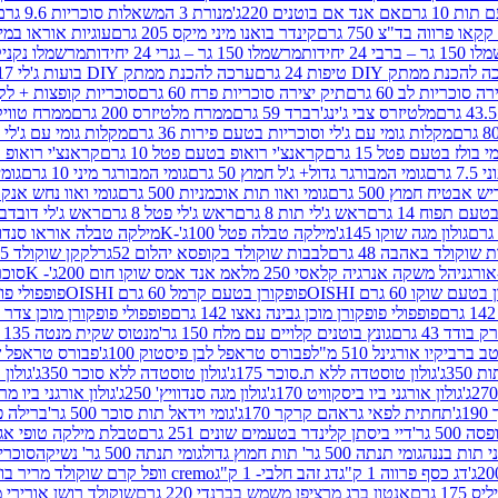
ת 10 גרם
אם אנד אם בוטנים 220ג'
מנורת 3 המשאלות סוכריות 9.6 גרם
קינדר בואנו מיני מיקס 205 גרם
עוגיות אוראו במילוי 
– ברבי 24 יחידות
מרשמלו 150 גר – גנרי 24 יחידות
מרשמלו נקניקייה 0
להכנת ממתק DIY טיפות 24 גרם
ערכה להכנת ממתק DIY בועות ג'לי 17 גרם
 סוכריות לב 60 גרם
תיק יצירה סוכריות פרח 60 גרם
סוכריות קופצות + לקקן - 
מלטיזרס צבי ג'ינג'רברד 59 גרם
ממרח מלטיזרס 200 גרם
ממרח טוויקס 200
מקלות גומי עם ג'לי וסוכריות בטעם פירות 36 גרם
מקלות גומי עם ג'לי וס
י בולז בטעם פטל 15 גרם
קראנצ'י רואופ בטעם פטל 10 גרם
קראנצ'י רואופ בטע
גרם
גומי המבורגר גדול+ ג'ל חמוץ 50 גרם
גומי המבורגר מיני 10 גרם
גומי
ש אבטיח חמוץ 500 גרם
גומי ואוו תות אוכמניות 500 גרם
גומי ואוו נחש אנקונדה 0
 תפוח 14 גרם
ראש ג'לי תות 8 גרם
ראש ג'לי פטל 8 גרם
ראש ג'לי דובדבן 8 גר
גולון מגה שוקו 145ג'
מילקה טבלה פטל 100ג'-K
מילקה טבלה אוראו סנדוויץ' 92ג
שוקולד באהבה 48 גרם
לבבות שוקולד בקופסא יהלום 52גר
לקקן שוקולד 25 גרם I LOVE YOU
הל משקה אנרגיה קלאסי 250 מל
אמ אנד אמס שוקו חום 200ג'- K
סוכריות 
עם שוקו 60 גרם OISHI
פופקורן בטעם קרמל 60 גרם OISHI
פופפולי פופקו
פופפולי פופקורן מוכן גבינה נאצו 142 גרם
פופפולי פופקורן מוכן צדר לבן 142
ודד 43 גרם
גונץ בוטנים קלויים עם מלח 150 גר'
מנטוס שקית מנטה 135 גרם
רביקיו אורגינל 510 מ"ל
פבורס טראפל לבן פיסטוק 100ג'
פבורס טראפל שוקו 
35ג'
גולון טוסטדה ללא ת.סוכר 175ג'
גולון טוסטדה ללא סוכר 350ג'
גולון א
גולון אורגני ביו ביסקוויט 170ג'
גולון מגה סנדוויץ' 250ג'
גולון אורגני ביו מריה 50
'
תחתית לפאי גראהם קרקר 170ג'
גומי וידאל תות סוכר 500 גר'
ברילה פסט
50 גר'
דיי ביסתן קלינדר בטעמים שונים 251 גרם
טבלת מילקה טופי אגוזים 00
גומי תנתה 500 גר' תות חמוץ גדול
גומי תנתה 500 גר' נשיקה
סוכרי
דג כסף פרווה 1 ק"ג
דג זהב חלבי- 1 ק"ג
cremo וופל קרם שוקולד מריר בודד
1 גרם
אנטון ברג מרציפן משמש בברנדי 220 גרם
שוקולד רושן אורירי מריר 