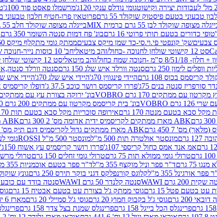
גומי נודלס ענקי 120ג'
מרשמלו פאסט פוד 100ג'
טר
ן טבעוני בטעם פיסטוק שוקולד 55 גרם
פרוטאין פרו-חטיף חלבון טבעוני בטעם 
יגלה מצופה שוקולד לבן 55 גרם כרמית MIX
בייגלה מצופה שוקולד חלב 55 גרם כרמית MIX
טופי כדורים בטעם תותי פרוטי 16 גרם
בונ' פח דמות סנטה השומר 350 גרם SORINI
קס צבעים
שק' קונפטי פי.וי.סי-כד שמן מיקס צבעים
ממתק גומי מתקלף מיקס 60 גרם
סט 12 קישוטי שולחן לחנוכה -כחול/זהב מיטאלי
חב' 10 כוסות נייר-חנוכה שמח כחול/זהב מיטאלי
ס"מ -חנוכה שמח כחול/זהב מיטאלי
סט 12 קישוטי שולחן לחנוכה -צבעוני
ות וופלים לימון 250 גרם
סנטה וורלד איש שלג 150 גרם
סנטה וורלד סנטה,איש ש
קריסמס בכוס 108 גרם
היידי פינגווין 70ג'
היידי איש שלג 70ג'
היידי איש שלג 50
דר סורפריז סנטה בנים 75ג'
פררו קריסמס רושר כוכב 37.5 ג'
דופלו קריסמיס איש
רטון עם ממתקים 170 גרם VOBRO
בונ' ירוקה בצורת עץ עם ממתקים 170 גרם OBRO
רם VOBRO
בונ' בית קריסמס מקרטון עם ממתקים 200 גרם VOBRO
10 סביבון פ
מקל סבא בטעם מנטה 170 גרם
אירופה סוכריות מקל סבא בטעם תות 170 גרם
ABK מארז ממתקים לקריסמיס ידית אדומה מס' 2 300 גרם
ABK מארז מתנה פעמון לקריסמיס מס' 1 200 גרם
ABK מארז ממתקים גדול לקריסמיס דגם תיק מס' 4 500 גרם
1 גרם
מונסטר אולטרה תות 500 מ"ל
מונסטר 500 מ"ל ROSSI
גומי לעי
אמ אנד אמס כחול קריספי 107ג'
פררו רושר קריסמיס עץ אשוח 150ג'
טרולי גומי ממולא תות 75 גרם
טרולי גומי זחלים 150 גרם
טרולי מרשמלו ב
ו 75 גרם
ד"ר פפר וניל מוקצף 355 מ"ל
ד"ר פפר בטעם אוכמניות 355 מ"ל
 פפר אורגינל 355 מ"ל
קלוגס קורנפלקס דגני בוקר תירס 250 גרם
גונץ שוקולד 
שקית 200 גרם WAWI
סנטה קלנדר 50 גרם WAWI
סנטה בודד עם כובע 80 גרם WAWI
עט בטעם פטל 15 גרם
גוסי ממתק ג'ל בצורת עט בטעם אבטיח 15 גרם
גוס
ובאי 200 גרם
גוסי ג'ל בקבוק חמוץ 20 גרם
גוסי ג'ל סמיילי 20 גרם
מארז 6 יח' תיבת אוצר פלסטיק
פרינגלס הכל בייגל 158 גרם
פרינגלס שמנת בצל צדר 158 גרם
פרינגלס מ
גרם
אוראו מארז וניל 12 יח' 441.6 גרם
אוראו מארז גלידה 12 יח' 331.2 גרם