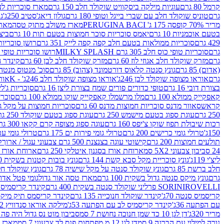
קרמל 80 גרם
עוגיות מילקה ביסקוויט שוקולד חלב 150 גרם
מארז סוכריות לעיס
גרם
טוניס שוקולד חלב עם שברי בייגל וטופי 180 גרם
גולון דיאג'סטיב 250ג'
גו
מריר 70% קופסה 175 ג' PERUGINA BACI
מארז משולב מתוק טסה
מארז
בטעם אוכמניות 10 גרם
יאמס סוכריות סוכר חמוצות בטעם תות 10 גרם
ביצת
429 גרם
סוכריות ממולאות בטעם חלב קפה קפה לייק 351 גרם
רושן סוכריות ג'לי 
גרם
סוכריות טופי כוס חלב 305 גרם MILKY SPLASH
רושו סוכריות טופי חלב 
גרם
מזרק שוקולד חלב אגוזי לוז 60 גרם
מזרק שוקולד חלב לבן 60 גרם
קינדר הפי
(אדום) 85 גרם
גונץ סנטה קלאוס דורטמונד (צהוב) 85 גרם
סוכ' מנטוס מנטה 29.7 גר
גרם
אוראו מצופה שוקולד לבן 246ג'
אוראו מצופה שוקולד חלב 246ג' - K
אוראו
בצורת דובי 16 גרם
טופי כדורים פורים שמח בצורת ליצן 16 גרם
סוכריות ג'לי ב
קאפקייק ממולא 100 גרם
מלו מרשמלו קאפקייק שוקו ממולא 100 גרם
סוכריות ג
קראש
סאוור מדנס סוכריות חמוצות מדנס 60 גרם
סוכריות חמוצות על מקל גולגולת
250 גרם
עוגת ספוג בטעם מישמש 250 גרם
עוגת ספוג בטעם שוקולד 250 גרם
רכות שיבולת תפוז שוקו צ'יפס 160 גרם
עוגה ספוג מצופה קרם קקאו 300 גרם
150ג'
טרולי גומי כרישים 200 גרם
טרולי גומי פירות ים 175 גרם
טרולי גומי עכברים
תולעים חמוצות 200 גרם
קישוטי עוגה בצנצנת 500 גרם צבעוני עגול / ארוך
ק
24 סביבון צבעוני 5X2 סמ
ארוחת אורז בסגנון איטלקי 250 גרם
ארוחת אורז בסגנ
ליצ'י 119ג'
גונץ סוכריית מקל סבא קשת 144 גרם
גונץ בובות קטנות בשקית 100 גרם
חלב ברשת 85 גרם
גונץ שוקולד סנטה על מקל שישיה 78 גרם
גונץ שוקולד חלב ס
גרם
גונץ מיקס סנטה גדול בשקית 100 גרם
מארז טסה אור גדול
גומי פטל אדום 
ROVELLI פרליני שוקולד סנטה בשקית 400 גרם
SORINI
קינדר קריסמיס מיק
קריסמיס סנטה 70ג'
קינדר שוקולד חנוכייה 135 גרם
קינדר קריסמס תיק מיקס 193
עם הפתעה 36ג'
קינדר קריסמיס לב עם הפתעה 53ג'
מילקה אוראו סנדוויץ 92 גרם
מריר 320ג'
דן לגן 10 כד שמן חנוכה נחושת 7 סמ
סביבון מוט נס גדול היה פה ברש
נורה למילוי עם הברגה 9 סמ
דן לגן 12 מ.מפתחות פנס לד צבעוני 7 סמ
מארז 3 מזרקים לאפייה ולבישול 10 מל'