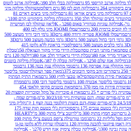
 מילקה ארנב קריספי 95 גרם
מילקה בבלי חלב 90ג'-K
מילקה ארנב לוטוס
ביסקוויט 264 גרם
מילקה חום לבן 90 גרם דיפלומט
שוקולד מילקה מיני
ם
מילקה מיני ביצים אוראו 81 גרם
מילקה מיני ביצים דאיים 81
קוטדור ביצים שוקולד חלב 350 גרם
טבלת מילקה ביסקוויט קרם 100ג' -
מילקה עוגיות סנדוויץ' פאוס 260ג' - K
ליאון שוקולד לבן חמישייה
 קוביס כרמית 200 גרם
מרשמלו JOOMI מיני גולף לבן 400
מרשמלו JOOMI פטריה ורודה 400 גרם
3D גו'מי דובי ורוד מעוצב 500
3D גו'מי דובי כחול מעוצב 500 גרם
3D גו'מי כבשה מעוצב 500 גרם
3D
3D גו'מי כלבים מעוצב 500 גרם
פילסברי בראוניז ללא גלוטן 415
 טסה
מארז מותגי הבית טסה
טבלת היידי מריר מקור וונצואלה 50ג'
טבלת
אנדור מריר אגוז 80ג'
טבלת היידי גראנדור חלב אגוז 80ג'
רולטה 120 גרם
מילקה אגוז שלם 250ג' - K
מילקה טבלה לו 87ג'-K
טבלת מילקה בוטנים
גומי מתקלף ענק אפרסק 136 גרם
גומי מתקלף ענק בננה 136 גרם
גומי
רם
הריבו זהב מקסי דובונים 375ג'
מארז ספר ושוקולדים
גומי בליסטר
גים
מארז סירת מתוקטסה
סילאן טבעי לחיץ 500 גרם
מארז התיק המתוק
גומי בליסטר אבטיח 100 גרם
גומי בליסטר דובי 100 גרם
ממרח
פיטורת פירות בון ממן 370 גרם
חמאת בוטנים סקיפי קלאסי 454
נייה ג'לי פורים * 25 גרם
מארז 4 סוכריות על מקל וסוכריות קופצות 20
שקית נייר 30/23/10 ס"מ-פורים שמח -
גומי בננה קצף 1 ק"ג
קליק מיני
כריות ג'לי בטעם ענבים 175 גרם
סוכריות ג'לי בטעם תות שדה 175
רוטב חמוץ מתוק 300 מ"ל
רוטב צ'ילי מתוק 300 מ"ל
HEART
קס וופל גליליות 22 גרם
ג'מבו טורטילה צ'יפס בטעם צ'ילי מתוק 100
ק ראמן פיקנטי להכנה מהירה 120 גרם
גולון שרקיז ללא גלוטן טו-גו
וגת גבינה 300ג'-K
מילקה טבלה צימוק אגוז חדש 270ג' - K
מילקה