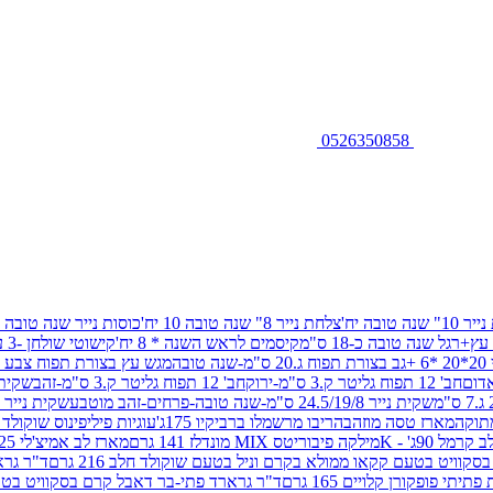
0526350858
שנה טובה יח'
צלחת נייר 8" שנה טובה 10 יח'
כוסות נייר שנה טובה 10 יח'
+רגל שנה טובה כ-18 ס"מ
קיסמים לראש השנה * 8 יח'
קישוטי שולחן -3 עיצובים 12 יח
ובה
מגש עץ בצורת תפוח צבע זהב 29/26
חב' 12 תפוח גליטר ק.3 ס"מ-ירוק
חב' 12 תפוח גליטר ק.3 ס"מ-זהב
שקית נייר 38.5/31.5/11 ס"מ
שקית נייר 24.5/19/8 ס"מ-שנה טובה-פרחים-זהב מוטבע
שקית נייר 30/23/10 ס"מ-שנה טובה-פרחים-זהב מוטבע
תוקה
מארז טסה מוזהב
הריבו מרשמלו ברביקיו 175ג'
עוגיות פיליפינוס שוקולד חלב 0
ל 90ג' - K
מילקה פיבוריטס MIX מונדלז 141 גרם
מארז לב אמיצ'לי 125 גרם
וויט בטעם קקאו ממולא בקרם וניל בטעם שוקולד חלב 216 גרם
ד"ר גרא
פופקורן קלויים 165 גרם
ד"ר גרארד פתי-בר דאבל קרם בסקוויט בטעם שו