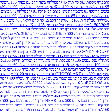
גרם
פוקי מקלות שוקולד תות 45 גרם
מילקה ביצה חלב עם כפית 136 גרם
שוקו
95 גרם
מילקה טבלה אוראו 100ג' - K
שוקולד מילקה טבלה לבן 90 גר' - K
עו
ביצים קריספי 81 גרם
מילקה מיני ביצים לבן פרלין 81 גרם
מילקה מיני ביצים ש.לבן
גרם
מילקה קרם אגוזים 85 גרם דיפלומט
מילקה ביצי שוקולד לבן 90 גרם
מילקה
K
מילקה טבלה תות 100ג' - K
קינדר חלב במילוי קרם קקאו 46.8 גרם
בונ' היי
5*30ג' 150ג'
מילקה עוגיות שוקוצי'פס צימוק 135ג' - K
גומי בננה כ 30 גרם
בר
גרם
מרשמלו JOOMI מיני גולף צהוב 400 גרם
מרשמלו JOOMI מיני גולף אדום 400 גרם
גרם
3D גו'מי בקבוק תות 500 גרם
3D גו'מי צבים 500 גרם
3D גו'מי בננה מעוצב 500 גרם
גו'מי אבטיח 500 גרם
3D גו'מי מיקס עיניים 500 גרם
3D גו'מי בקבוק לימון ליים 500 גרם
גרם
פילסברי עוגה בטעם שוקולד ללא גלוטן 425 גרם
מארז קלאסוש טסה
מאר
היידי מריר מקור מקסיקו 50ג'
טבלת היידי מריר מקור אקוואדור 50ג'
טבלת היי
CANDY HOUSE
ממתק פירות עם סוכריית נייר 20 גרם
קינדר שוקולד מיני פר
וקרמל 276ג'-K
מילקה בבלי לבן 95ג'-K
מילקה טבלה מריר 90ג'-K
מילקה טבלה ח
מתקלף ענק ענבים 136 גרם
טבלת היידי גראנדור לבן שקדים קוקוס 100ג'
סני
תירס 100 גרם
פרח שוקולד 18 גרם באריזה מהודרת
לב שוקולד 60 גרם באריזה מהודרת
של טסה
גומי בליסטר דובדבן 100 גרם
גומי בליסטר תות שדה 100 גרם
גומי בל
סיפקולוס 300 גרם CHOCOLAKE
בונ' היידי בוקה דובאי 120ג'
למקה מרציפן 62% 00
גרם
חמאת בוטנים סקיפי עם שברי בוטנים 454 גרם
ממרח נוטלה 400 גרם
קי
גרם BOULOS
חב' 10 שקית נשיאה פלסטיק 22*32 ס"מ -מסכה-זהב מיטאלי
מסכה-זהב מיטאלי
שקית נייר 38.5/31/11 ס"מ-פורים שמח-מסכה-זהב מיטאלי
כדורים 30 גרם
קליק מיני קורנפלקס 30 גרם
הום מייד רשתות בייגלה עגול מצופה ב
גרם
רוטב תיבול בטעם סריראצ'ה 460 מ"ל
איטריות נודלס פתאי עבה/דק 200 גרם
שוקולד לבבות צבע אדום 500 גרם
HEART שוקולד לבבות צבע כסף 500 גרם
גרם
קינג עוגיות רכות שוקו מריר צ'יפס ללת''ס 160 גרם
קינג עוגיות רכות צ'יפס ק
160ג'
גולון שוקובום ללא גלוטן טו-גו 120ג'
טבלת פררו רושר מקדמיה ואגוז לוז 90 גר