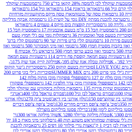
מטבעות שוקולד לבן להמסה 28% קקאו בד"צ 750 גרם
מטבעות שוקולד
קרם וניל 66 גרם
אוראו בראוניז 154 גרם
אוראו וניל 154 גרם
אוראו
1 גרם
מארז טסה של בוננזה
מארז טסה מיקס מתוק
עוגיות מזרחיות
ערכה להכנת ממתק DIY גומי על קשית 15 גרם
ממתק אבקה מדליקה
גלידה 10 גרם
סוכריות קופצות בום מיקס 4 טעמים 4 גרם
אוראו
 גרם
מסטיק חבל 15 ס"מ בטעם אוכמניות 17 גרם
מסטיק חבל 15
וכריות בטעם פטל ואוכמניות 36 גרם
מקלות גומי עם ג'לי חמוץ טעם
ם פירות 10 גרם
מנטוס קלין ברט פירות יער 90 גרם
מנטוס קלין ברט'
 ואוו בקבוק מסטיק חמוץ 500 גרם
גומי ואוו מיני המבורגר 500 גרם
גומי ואוו
50 גרם
גומי ואוו כובע טרופי חמוץ 500 גרם
ראש ג'לי אבטיח 8
ם
עוגיות טעם חמאה קופסת פח ורדים 114 גרם
עוגיות טעם חמאה
' - K
מילקה טבלה אגוז שלם 95ג'-K
מילקה קייק אנד שוק 175ג'-
סוכריות בטעם קוקוס 250 גרם
סוכריות ג'ינגר קוקוס
ג'ילי בוני פרוט 200 גרם SUMMER MIX
סוכריות ג'ילי בוני פרוט 200
רן מוכן מלח ים 127 גרם
פופפולי פופקורן מוכן מתוק מלוח 142
 גרם
פופפולי פופקורן מוכן צדר חלפיניו 142 גרם
פופפולי פופקורן
מנטוס שקית פירות 135 גרם
מארז מקלות ביסקוויט עם שוקולד חלבי
100ג'
פבורס טראפל לבן וניל 100ג'
פבורס טראפל בלגי 400ג'
אנרג'י
ורגני ביו שוקוצ'יפס 150ג'
גולון אורגני ביו דיאג'סטיב צ'יה 270ג'
גולון אורגני
3ג'
סוכ' צ'ופה צ'ופס דברים מוזרים 120ג'
סוכ' צ'ופה צ'ופס דברים
ו בזיליקום לימון 190ג'
ברילה פסטו בזיליקום מוצרלה
3ג' K
טבלת מילקה טריולד 280ג' K
שוק' מילקה אוראו 300גר'
ות ג'לי עטופות שמחות
ראש משוגע תות 40 גרם
לקקני מיני מארז כ 18 יח'
אורז לבן דביק 1 ק"ג
אצות נורי סילוור 10 דפים 25 גרם
אבקה להכנת
80 גרם
שוקולד רושן אורירי חלב 80 גרם
שוקולד רושן אורירי לבן