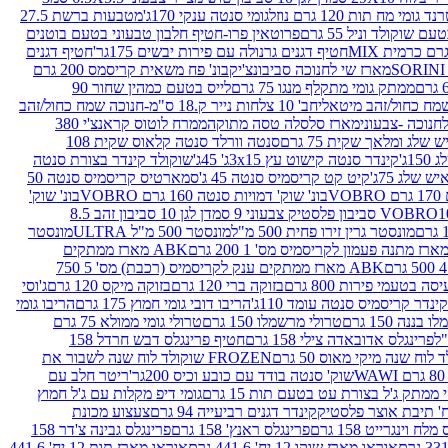
נד גומי מח תות 120 גרם נוזל
גומי סנטה ענקי 170ג'
מטבעות ברשת 27.5
שוקולד וניל 55 גרם
פרוטאין פרו-חטיף חלבון טבעוני בטעם בוטנים
חטיף דגנים גרנולה עם פירות יבשים 175גר'
חטיף דגנים
מארז שי לחנוכה סביבונצ'יק
בונ' פח משאית קריסמס 200 גרם
ממתק גומי מתקלף מנגו 75 גרם
לייס בטעם כמהין שחור 90
חב' 10 צלחות נייר ק.18 ס"מ-חנוכה שמח כחול/זהב
מארז סלסלה טסה מתוקה
ממרח לוטוס קראנצ'י 380
לג ומלאך שקית 75 גרם
סנטה וורלד סנטה קלאוס שקית 108
1ג'
קינדר סנטה קישוט עץ 3x15ג' 45ג'
שוקולד קינדר בצורת סנטה
 שלג 75ג'
קיט קט קריסמיס סנטה 45 ג'
סמארטיס קריסמיס סנטה 50
V
בונ' שוק' דמויות סנטה 160 גרם VOBRO
בונ' שוק'
לסטיק צבעוני 9 סמ
דן לגן 10 סביבון זהב 8.5
מונסטר גרין זירו פחית 500 מ"ל
מונסטר 500 מ"ל ULTRA
מונסטר
ABK מארז ממתקים
ABK מארז ממתקים ענק לקריסמיס (רכבת) מס' 5 750
סה בטעמי פירות 800 גרם
בזוקה ברי 120 גרם
בזוקה מיקס 120 גרם
ג'וסי
קינדר קריסמיס סנטה עומד 110ג'
הריבו דובי גומי חמוץ 175 גרם
הריבו גומי
ננה 150 גרם
טרולי מרשמלו 150 גרם
טרולי גומי ממולא 75 גרם
פרינגלס אדובאדה צילי 158 גרם
חטיף פרינגלס דבש חרדל 158
לוח שנה מיקי מאוס 50 גרם
FROZEN שוקולד לוח שנה לשבור את
שוק' סנטה בודד עם כובע וכיס 200גר'
ריטר חלב עם
י ממתק ג'ל בצורת עט בטעם תות 15 גרם
גומי דיפ מקלות עם ג'ל חמוץ
קינדר דגנים רביעייה 94 גרם
צעצוע מכונת
לח וינגרייט 158 גרם
פרינגלס ראנץ' 158 גרם
פרינגלס גבינה צ'דר 158
אוראו מארז שוקו 12 יח' 441.6 גרם
אוראו מארז תות 12 יח' 441.6