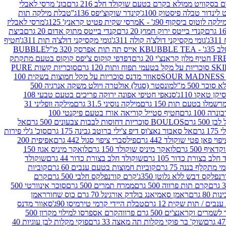
סקוויט ממולא בקרם בטעם שוקולד חלב 216 גרם
בונ' מרסי לאבלי
 לינדור טבלה פיסטוק 100ג'
קינדר שוקוצ'יפס 136ג'
'טבלת מילקה תות
ילקה לוטוס ביסקוף 90ג' - K
מרסי שקית פטיט קראנץ' 125ג'
מרסי לאבליז
קנדי בייטס ירוק חמוץ 20 גרם
קנדי בייטס מתוק אדום 20 גרם
ביצת
'
גומי מקסיקני דולצ'ה קולה 311ג'
גומי מקסיקני דולצ'ה תות 311ג'
חטיף
' - K
BUBBLE TEA אייס תה תות אפרסק 320 מ"ל
BUBBLE
דפדפי קוקוס צ'יפס קוקוס בטעם מתקתק
ח ותות 120 גרם
סוכריות קשות PURE
סאוור מדנס סוכריות על מקל חמוצות בשקית 100
 500 מ"ל
מונסטר (סגול) אולטרה ויולט משקה אנרגיה 500
ן טאקו 110ג'
סנאפי חטיפי אפונה ירוקה פריכים בטעם טבעי 108
מלו בטעם תות 150 גרם
מילקה נוסיני 31.5 גרם
מילקה וופליני 31
100 גרם
חטיף סטייל קוריאה אורז בטעם פיקנטי 100
BOULOS סוכריות דחוסות לבבות צבעונים 500 גרם
אל
רם
אל סאבור נאצ'וס דיפ צ'ילי ברוטב גבינה 175 גרם
סוכ' ג'לי פירות
י פאן פטי שוקולד 442 גרם
פילסברי ציפוי סגול 442 גרם
אפיפית 200
 500 גרם
לואקר מיניס שוקולד 150 גרם
לואקר מיניס אגוז 150
לב בצורת כדור 105 גרם
שוקולד חלב בצורת כדור 44 גרם
שוקולד
מי מתקלף בננה 75 גרם
קוביות חמוצות בטעם ענבים 60 גרם
קוביות
פלקס דבש ללא גלוטן 350ג'
קרם קורנפלקס חלבי 500 גרם
קרם
קרם תות פרווה 500 גרם
ממרח תמרים 500 גרם
סוכר אינוורטי 500
ראמן סאמיאנג בולדק אורגינל 70 גרם כוס שחור
ראמן
ים / תות שקית 12 גרם
טבלת היידי קרמי טירמיסו 90ג'
סאוור מדנס
ים וקראנצ'ים 500 גרם פרווה
קרם אספרסו למילוי מקרון 500
שוק' בר פוקי מקלות תה מאצה 33 גרם
פוקי מקלות לבן עוגיות 40