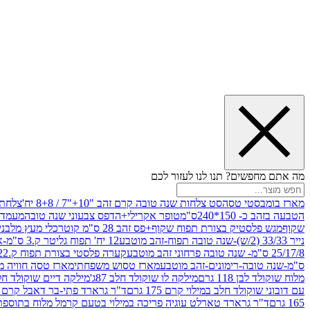
מה אתם מחפשים? תנו לנו לעזור לכם
מארז בומבסטי טסה
סט צלחות שנה טובה קרם זהב "10+"7 / 8+8 יח'
צלחת נייר 10" 
הטבעה בזהב כ- 150*240ס"מ
טופר אקרילי+הדפס צבעוני שנה טובה
מעמד עץ
שקוף
מגש פלסטיק בצורת תפוח שקוף+פס זהב 28 ס"מ קוטר
כלי מעץ מלבני 20*20 *6 +גב בצורת תפוח ג.20 ס"מ-שנה ט
נייר 33/33 (2/ש)-שנה טובה תפוח-זהב מוטבע
12 יח' תפוח גליטר ק.3 ס"מ-אדום
25/17/8 ס"מ- שנה טובה פרחוני זהב מוטבע
קערה פלסטי בצורת תפוח ק.22 ג.7 ס"מ
ס"מ-שנה טובה-רימונים-זהב מוטבע
מארז טסוש משפחתי
מארז טסה חוויה מ
מלוח שוקולד לבן 118 גרם
מילקה לו שוקולד חלב 87ג'
מילקה דיים שוקולד חלב קרמ
עם דובוני שוקולד חלב במילוי קרם 175 גרם
ד"ר גרארד פתי-בר דאבל קרם בסק
165 גרם
ד"ר גרארד טארלט עוגיה פריכה במילוי בטעם קרמל מלוח בתוספת פתיתי 