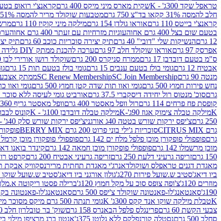
טראפל שקד 300ג' - K
שקית מארס מיני מיקס 400 גרם
קראנצ'י רואופ בטעם תו
חלב להמסה 31% קקאו בד"צ 750 גרם
מטבעות שוקולד מריר להמסה 51% קקאו פרווה בד"צ 750 גרם
קראנצ'י בייטס 110 גרם
אוראו גולדן 154 גרם
מילקה מיני קוקיז 110 גרם
מרשמלו 150 גר 
בטעם שום בצל 400 גרם אחוה
עוגיות מזרחיות עם זעתר 400 גרם אחוה
ערכה 
12 גרם
הנשיקות שלי "דובי" 40 גרם
תיק יצירה סוכריות כוכב 60 גרם
תיק יצירה
אפרסק 97 גרם
אוראו שוקולד חלב 97 גרם
ערכה להכנת ממתק DIY גלידה 43.5 גרם
ס"מ בטעם דובדבן 17 גרם
ממרח סניקרס 200 גרם
שוקולד רושן אורירי לבן 80 גרם
אבטיח 12 גרם
גומי בולז בטעם ענבים 15 גרם
גומי בולז בטעם תות 15 גרם
גומ
מנטה 90 גרם
SC Join Membership
SC Renew Membership
ממתק אצבעוני 7.5 
נחש פירות חמוץ 500 גרם
גומי ואוו תות שדה קטן חמוץ 500 גרם
גומי ואוו כרי
גרם
סוכ' מנטוס רול יחידה דיסקברי 37.5 גרם
אורביט גומי לעיסה ללא סוכר בטעם
קופסת פח פרחים 114 גרם
רול וופל מאסטר 400 גרם
וופל מאסטר גריף 360 גרם
K
מילקה טבלה צימוק אגוז 90ג'-K
מילקה טבלה דובדבן 100ג' - K
קונוס לבבות 
250 גרם
צ'יפס ירקות שורש בטטה 40ג אורגני
צ'יפס ירקות שורש סלק 40ג' -אורגני
גרם CITRUS MIX
סוכריות ג'ילי בוני פרוט 200 גרם BERRY MIX
פופקורן בט
גרם
פופפולי פופקורן מוכן פלפל מלח ים 142 גרם
פופפולי פופקורן מוכן קרמל 142 גרם
מוכן מרשמלו 142 גרם
פופפולי פופקורן מוכן חמאה 142 גרם
קינדר בואנו דארק ב
150 גרם
זריפה גרעיני דלעת 250 גרם
זריפה גרעיני אבטיח 200 גרם
קרפט רוטב ב
מאגדת דגנים טראפלס ושוקולד
אנרג'י מאגדת תחתית מריר
נסקוויק אבקת תות 0
ביו דיאג'סטיב ש.שועל פירות 270ג'
גולון אורגני ביו דיאג'סטיב ש.שועל שוקו 270ג'
מוזרים 120ג'
צ'ופה צופס סוכ על מקל חמוץ 120ג'
ברילה פסטו ריקוטה א.מלך 190ג
190ג'
סאנטאנג'לו-פאנטונה שוקולד צ'יפס 500 גרם
סאנטאנג'לו-פאנטונה בקופסה 0
K
טבלת מילקה שוקו אנד קקס 300ג' K
גומי תנתה 500 גרם מיקס מסוכר מיני תות בננה
צבעי הקשת 60 גרם
פרינגלס פלפל הבאנרס 158 גרם
שוק' בר טובלרון חלב 200ג'
סחלב 500 גרם
נסטלה קורנפלקס ללא גלוטן 375ג'
אנטון ברג מרציפן מילוי בייליס 75