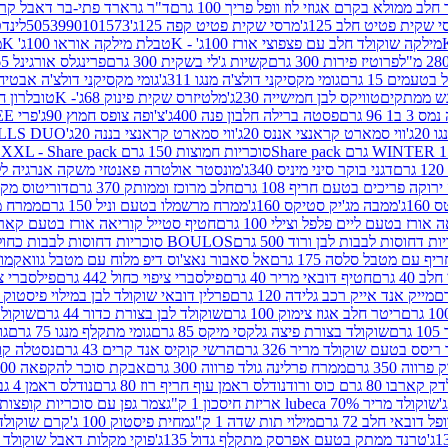
 ממולא בקרם אגוזי לוז וופל פריך 100 גרם
ד"ר גרארד פתי-בר דאבל קרם ב
 שקית פטיט חלב 125ג'
מרסי שקית פטיט קפה 125ג'
5053990101573
לינדט
מילקה שוקולד חלב עם פצפוצי אורז 100ג' - K
טבלת מילקה אוראו 100ג' K
מ
פרוטיז פירות 300 גרם
קשיות ג'לי בשקית 300 גרם
פרינגלס אורגינל 165 גרם
עמים 15 גרם
גומי מקסיקני דולצ'ה מנגו 311ג'
גומי מקסיקני דולצ'ה אבטיח 311ג
ש ממתקים
טוויקס לבן חמישייה 230ג'
מלטיזרס שקית פינוק 68ג'- K
טובלרון חלב 35ג
 96 גרם
פסטה ברילה חלבון פנה 400ג'
צ'ופה צופס חמוץ 90ג'
פרי FREE חטיף מלון קראנצ'י 20 גרם
2ג'
ווי סמארט קראנצי אננס 20ג'
ווי סמארט קראנצי בננה 20ג'
SKILLS DUO סוכריות על מקל בטעמי תפו
סוכריות חמוצות 150 גרם SOUR MADNESS XXL - Share pack
דגני בוקר סיני מיניס 340ג'
מונסטר אולטרה פאנטזי משקה אנרגיה ללא סוכר
וקה פריכים בטעם חריף 108 גרם
חלב מרוכז וממותק 370 גרם
דוריטוס מקסיק
1ג'
ממבה מג'יק סטיקס 160ג'
ממרח מרשמלו בטעם וניל 150 גרם
ממרח מרש
ורז בטעם ליים פלפל וצילי 100 גרם
חטיף סטייל קוריאה אורז בטעם קארבונרה 
BOULOS סוכריות דחוסות לבבות כחול לבן 500 גרם
 עם מטבל סלסה 175 גרם
אל סאבור נאצ'וס דיפ מלוח עם מטבל גוואקמולי 175 ג
40 גרם
חטיף דובאי מריר 40 גרם
פילסברי ציפוי כחול 442 גרם
פילסברי ציפו
מייק אנד אייק רכב גלידה 120 גרם
פרלין דובאי שוקולד לבן במילוי פיסטוק וקדאיף
ריטר חלב אגוז צימוק 100 גרם
שוקולד לבן בצורת כדור 44 גרם
שוקולד ח
ם
שוקולד בצורת פיצה גלקסי מיקס 85 גרם
גומי מתקלף מנגו 75 גרם
גו
ריסס בטעם שוקולד מריר 326 גרם
הרשי קוקיס אנד קרים 43 גרם
נסטלה קורנ
ה 350 גרם
ממרח פרלינה גולד פרווה 300 גרם
אבקת סוכר להקפאה 300 גרם
80 גרם כוס ורוד
נודלס ראמן עוף חריף רוז 80 גרם
נודלס ראמן 4 גבינות 80 גרם
שוקולד מריר 70% lubeca אריזת חיסכון 1 ק"ג
צמר גפן עם סוכריות קופצות ענב
 דובאי חלב 72 גרם
מילוי תות שדה 1 ק"ג
מחית פיסטוק 100 ג'
קרם שוקולד לשמר
טרנד ממתק בטעם אפרסק מתקלף גדול 135ג'
פוקי מקלות דאבל שוקולד 47 גרם