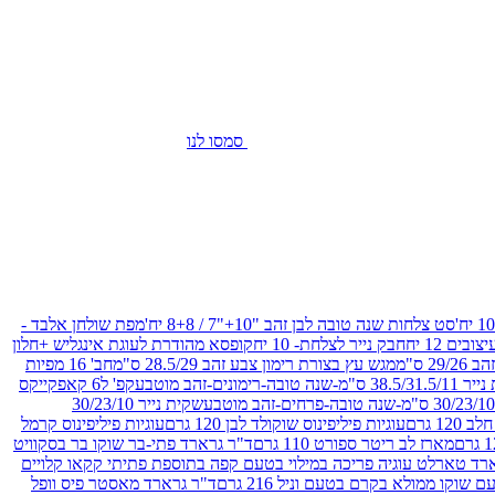
סמסו לנו
סט צלחות שנה טובה לבן זהב "10+"7 / 8+8 יח'
מפת שולחן אלבד -
חבק נייר לצלחת- 10 יח
קופסא מהודרת לעוגת אינגליש +חלון
 ס"מ
מגש עץ בצורת רימון צבע זהב 28.5/29 ס"מ
חב' 16 מפיות
-שנה טובה-רימונים-זהב מוטבע
קפ' ל6 קאפקייקס
שקית נייר 30/23/10
12 גרם
עוגיות פיליפינוס שוקולד לבן 120 גרם
עוגיות פיליפינוס קרמל
מארז לב ריטר ספורט 110 גרם
ד"ר גרארד פתי-בר שוקו בר בסקוויט
רד טארלט עוגיה פריכה במילוי בטעם קפה בתוספת פתיתי קקאו קלויים
קו ממולא בקרם בטעם וניל 216 גרם
ד"ר גרארד מאסטר פיס וופל