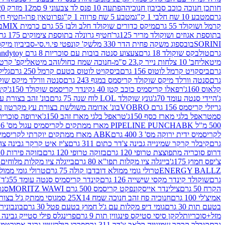
חותכן חנוכה כוכב סביבון חנוכיה
הפתעה 10 פנס לד צבעוני 9 סמ
12 מזרק 20 מל' לעבודות יצירה וקישוט
גרם
מטבע 10 שח חלבי 1 ק"ג
מטבע 5 שח פרווה 1 ק"ג
פרוטאין פרו-חטיף חלבו
קרמל ושוקולד 55 גרם
מיקס כדורים שוקולד חלב ולבן 55 גרם כרמית MIX
בי
בתוספת אגוזים ושוקולד מריר 125גר'
חטיף גרונלה בתוספת צימוקים 175 גר'
SORINI
בובספוג משקה פחית הדר 330 מל
שק' קונפטי פי.וי.סי-סביביון מי
גרם
טולבקס שוקולד 18 גרם
צעצוע סנטה בובות עם סוכריות 8 גרם Candytoy
מיטאלי
חב' 10 צלחות נייר ק.23 ס"מ-חנוכה שמח כחול/זהב מיטאלי
קפ' קרטון + חלון- 8/51/18 
גרם
ביסקויט קרמל לוטוס 156 גרם
ביסקויט לוטוס בטעם קרמל 250 גרם
גלילי
גרם
סנטה וורלד מיקס שוקולד קריסמס במגף 243 גרם
סנטה וורלד מיקס שוקולד 
קלאוס 160ג'
רפאלו קריסמיס כוכב קטן 40 ג
קינדר קריסמס שוקולד 150ג'
קינ
ג'
היידי סנטה עומד 70ג'
גונץ שוקולד LOL לוח שנה 75 גרם
בונ' זהב בצורת עץ מק
גריזלי קריסמס 156 גרם VOBRO
בונ' אדומה משולשת בצורת עץ מקרטון עם שרי 126 ג
סמ
טראפל בלגי מארז כסף 150ג'
טראפל בלגי מארז זהב 150ג'
אירופה סוכריות 
500 מ"ל PIPELINE PUNCH
ABK מארז ממתקים לקריסמיס עגול מס' 6 300 גרם
לקריסמיס ידית ירוקה מס' 3 400 גרם
ABK מארז ממתקים יוקרתי לקריסמיס (מלאך) מס' 7 450 גרם
גרם
קיבלר קרקר שמינייה גבינה צ'דר כתום 311 גרם
צ'יז איט קרקר גבינה צהובה 27
דרופ סוכריה מתפוצצת טרופי 120 גרם
בזוקה טרופי 120 גרם
בזוקה פירות 120 גרם
צ'יפס חמוץ 175ג'
בייגלה ציו מקלות תפו"א 80 גרם
בייגלה ציו מקלות מלוחים 100 גרם
ENERGY BALLZ
טרולי גומי ממולא דובדבן קולה 75 גרם
טרולי גומי ממולא מנג
גרם
שוקולד קינדר מקסי שישייה 126 גרם
קינדר קריסמיס סנטה עומד 55ג'
ד"ר
הקרח 50 גרם
צילינדר אייסקונפקט קריסמס 500 גרם MORITZ WAWI
סנטה 
אמיצ'לי 100 גרם
חנוכיה פח זהב חנוכה שמח 25X14 סמ
גוסי ממתק ג'ל בצורת 
בטעם תות 30 גרם
גומי דיפ מקלות עם ג'ל חמוץ בטעם פטל 30 גרם
בונבונירה ד
מזל+סוכריות
לקקן סיסי סטיקס פינגווין תות 9 גרם
פרינגלס פילי סטייק גבינה 158 גרם
גרם
קיבלר קרקר שמינייה קלאב צ'דר 311 גרם
פררו קולקשיין גרנד אסורטמנט 197.8 