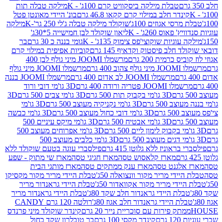
טבלת מילקה ביסקוויט קרם 100ג' - K
מילקה טבלה תות
נדר חלב במילוי קרם קקאו 46.8 גרם
בונ' היידי מאונטן פטל
סי אגוזים 100ג'
שוקולד מילקה טבלה ג'לי 250 גר'-K
מילקה
פאוס 260ג' - K
ליאון שוקולד לבן חמישייה 5*30ג'
וגיות שוקוצי'פס צימוק 135ג' - K
גומי בננה כ 30 גרם
בר
 חלב פיסטוק וקדאיף 145 גרם
קוביות אפיפית במילוי קרם
 כרמית 200 גרם
מרשמלו JOOMI מיני גולף לבן 400
400 גרם
מרשמלו JOOMI מיני גולף
מרשמלו JOOMI לב אדום 400 גרם
מרשמלו JOOMI בננה
JOOM פטריה ורודה 400 גרם
3D גו'מי דובי ורוד
3D גו'מי בקבוק תות 500 גרם
3D גו'מי צבים 500 גרם
3D
 500 גרם
3D גו'מי נקניקיה מעוצב 500 גרם
3D גו'מי
גרם
3D גו'מי דובי כחול מעוצב 500 גרם
3D גו'מי כבשה
3D גו'מי אבטיח 500 גרם
3D גו'מי מיקס עיניים 500
3D גו'מי אפרוחים מעוצב 500
3D גו'מי כלבים מעוצב 500
ראוניז ללא גלוטן 415 גרם
פילסברי עוגה בטעם שוקולד ללא
מארז קלאסוש טסה
מארז חגיגי טסה
מארז שי מתוק - שפע
אלגנט טסה
מארז ענק ממתקים טסה
מארז מותגי הבית
ידי מריר מקור וונצואלה 50ג'
טבלת היידי מריר מקור מקסיקו
ידי מריר מקור אקוואדור 50ג'
טבלת היידי גראנדור מריר
לת היידי גראנדור חלב שקד 80ג'
טבלת היידי גראנדור מריר
ת היידי גראנדור חלב אגוז 80ג'
רולטה 120 גרם CANDY
תק פירות עם סוכריית נייר 20 גרם
קינדר שוקולד מיני פרנדס
רם
קינדר מקסי 100 גרם
בר טובלרון שקד כחול