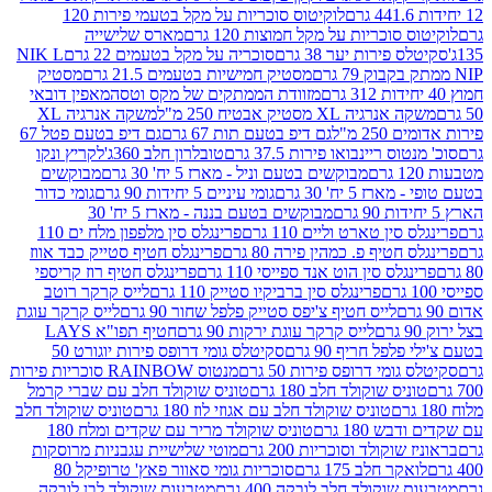
לוקיטוס סוכריות על מקל בטעמי פירות 120
סוכריות על מקל חמוצות 120 גרם
מארס שלישייה
פירות יער 38 גרם
סוכריה על מקל בטעמים 22 גרם
NIK L
מסטיק חמישיות בטעמים 21.5 גרם
מסטיק
מזוודת הממתקים של מקס וטסה
מאפין דובאי
יה XL מסטיק אבטיח 250 מ"ל
משקה אנרגיה XL
2 מ"ל
גם דיפ בטעם תות 67 גרם
גם דיפ בטעם פטל 67
ס ריינבואו פירות 37.5 גרם
טובלרון חלב 360ג'
לקריץ ונקו
מבוקשים בטעם וניל - מארז 5 יח' 30 גרם
מבוקשים
5 יח' 30 גרם
גומי עיניים 5 יחידות 90 גרם
גומי כדור
מבוקשים בטעם בננה - מארז 5 יח' 30
ין טארט וליים 110 גרם
פרינגלס סין מלפפון מלח ים 110
חטיף פ. כמהין פירה 80 גרם
פרינגלס חטיף סטייק כבד אווז
לס סין הוט אנד ספייסי 110 גרם
פרינגלס חטיף רוז קריספי
פרינגלס סין ברביקיו סטייק 110 גרם
לייס קרקר רוטב
לייס חטיף צ'יפס סטייק פלפל שחור 90 גרם
לייס קרקר עוגת
לייס קרקר עוגת ירקות 90 גרם
חטיף תפו"א LAYS
פל חריף 90 גרם
סקיטלס גומי דרופס פירות יוגורט 50
ומי דרופס פירות 50 גרם
מנטוס RAINBOW סוכריות פירות
יס שוקולד חלב 180 גרם
טוניס שוקולד חלב עם שברי קרמל
טוניס שוקולד חלב עם אגוזי לוז 180 גרם
טוניס שוקולד חלב
 180 גרם
טוניס שוקולד מריר עם שקדים ומלח 180
וקולד וסוכריות 200 גרם
מוטי שלישיית עגבניות מרוסקות
ר חלב 175 גרם
סוכריות גומי סאוור פאץ' טרופיקל 80
וקולד חלב לובקה 400 גרם
מטבעות שוקולד לבן לובקה