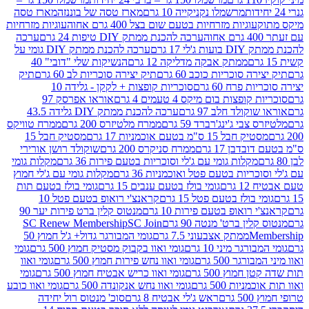
מרשמלו נקניקייה 10 גרם
מארז טסה של בוננזה
מארז טסה
עוגיות מזרחיות בטעם שום בצל 400 גרם אחוה
עוגיות מזרחיות
ערכה להכנת ממתק DIY טיפות 24 גרם
ערכה
 17 גרם
ערכה להכנת ממתק DIY גומי על
ממתק אבקה מדליקה 12 גרם
הנשיקות שלי "דובי" 40
 סוכריות כוכב 60 גרם
תיק יצירה סוכריות לב 60 גרם
תיק
פרח 60 גרם
סוכריות קופצות + לקקן - גלידה 10
פצות בום מיקס 4 טעמים 4 גרם
אוראו אפרסק 97
ולד חלב 97 גרם
ערכה להכנת ממתק DIY גלידה 43.5
בי ג'ינג'רברד 59 גרם
ממרח מלטיזרס 200 גרם
ממרח טוויקס
בל 15 ס"מ בטעם אוכמניות 17 גרם
מסטיק חבל 15
בן 17 גרם
ממרח סניקרס 200 גרם
שוקולד רושן אורירי
מקלות גומי עם ג'לי וסוכריות בטעם פירות 36 גרם
מקלות גומי
ריות בטעם פטל ואוכמניות 36 גרם
מקלות גומי עם ג'לי חמוץ
רם
גומי בולז בטעם ענבים 15 גרם
גומי בולז בטעם תות
בולז בטעם פטל 15 גרם
קראנצ'י רואופ בטעם פטל 10
רואופ בטעם פירות 10 גרם
מנטוס קלין ברט פירות יער 90
ין ברט' מנטה 90 גרם
SC Join
SC Renew Membership
M
ממתק אצבעוני 7.5 גרם
גומי המבורגר גדול+ ג'ל חמוץ 50
גר מיני 10 גרם
גומי ואוו בקבוק מסטיק חמוץ 500 גרם
גומי
גר 500 גרם
גומי ואוו נחש פירות חמוץ 500 גרם
גומי ואוו
מוץ 500 גרם
גומי ואוו כריש אבטיח חמוץ 500 גרם
גומי
ות 500 גרם
גומי ואוו נחש אנקונדה 500 גרם
גומי ואוו כובע
רם
ראש ג'לי אבטיח 8 גרם
סוכ' מנטוס רול יחידה