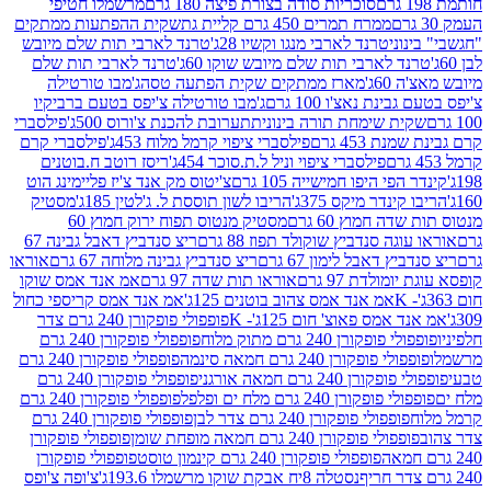
סוכריות סודה בצורת פיצה 180 גרם
מרשמלו חטיפי
ממרח תמרים 450 גרם קליית גת
שקית ההפתעות ממתקים
וני
טרנד לארבי מנגו וקשיו 28ג'
טרנד לארבי תות שלם מיובש
ד לארבי תות שלם מיובש שוקו 60ג'
טרנד לארבי תות שלם
6ג'
מארז ממתקים שקית הפתעה טסה
ג'מבו טורטילה
נת נאצ'ו 100 גרם
ג'מבו טורטילה צ'יפס בטעם ברביקיו
ית שימחת תורה בינונית
תערובת להכנת צ'ורוס 500ג'
פילסברי
 453 גרם
פילסברי ציפוי קרמל מלוח 453ג'
פילסברי קרם
פילסברי ציפוי וניל ל.ת.סוכר 454ג'
ריסז רוטב ח.בוטנים
פי היפו חמישייה 105 גרם
צ'יטוס מק אנד צ'יז פליימינג הוט
ינדר מיקס 375ג'
הריבו לשון תוססת ל. ג'לטין 185ג'
מסטיק
ה חמוץ 60 גרם
מסטיק מנטוס תפוח ירוק חמוץ 60
גה סנדביץ שוקולד תפוז 88 גרם
ריצ סנדביץ דאבל גבינה 67
ץ דאבל לימון 67 גרם
ריצ סנדביץ גבינה מלוחה 67 גרם
אוראו
מולדת 97 גרם
אוראו תות שדה 97 גרם
אמ אנד אמס שוקו
אמ אנד אמס צהוב בוטנים 125ג'
אמ אנד אמס קריספי כחול
אמס פאוצ' חום 125ג'- K
פופפולי פופקורן 240 גרם צדר
פופקורן 240 גרם מתוק מלוח
פופפולי פופקורן 240 גרם
י פופקורן 240 גרם חמאה סינמה
פופפולי פופקורן 240 גרם
רן 240 גרם חמאה אורגני
פופפולי פופקורן 240 גרם
פופקורן 240 גרם מלח ים ופלפל
פופפולי פופקורן 240 גרם
פופפולי פופקורן 240 גרם צדר לבן
פופפולי פופקורן 240 גרם
פולי פופקורן 240 גרם חמאה מופחת שומן
פופפולי פופקורן
פופפולי פופקורן 240 גרם קינמון טוסט
פופפולי פופקורן
נסטלה 8יח אבקת שוקו מרשמלו 193.6ג'
צ'ופה צ'ופס