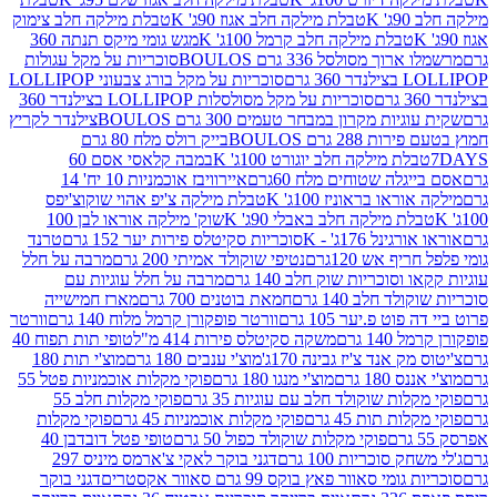
K
טבלת מילקה חלב אגוז 90ג' K
טבלת מילקה חלב צימוק
טבלת מילקה חלב קרמל 100ג' K
מגש גומי מיקס תנתה 360
 מסולסל 336 גרם BOULOS
סוכריות על מקל עגולות
 גרם
סוכריות על מקל בורג צבעוני LOLLIPOP
סוכריות על מקל מסולסלות LOLLIPOP בצילנדר 360
ות מקרון במבחר טעמים 300 גרם BOULOS
צילנדר לקריץ
28 גרם BOULOS
בייק רולס מלח 80 גרם
ת מילקה חלב יוגורט 100ג' K
במבה קלאסי אסם 60
לה שטוחים מלח 60גרם
איירוויבז אוכמניות 10 יח' 14
או בראוניז 100ג' K
טבלת מילקה צ'יפ אהוי שוקוצ'יפס
ת מילקה חלב באבלי 90ג' K
שוק' מילקה אוראו לבן 100
נל 176ג' - K
סוכריות סקיטלס פירות יער 152 גרם
טרנד
 אש 120גרם
נטיפי שוקולד אמיתי 200 גרם
מרבה על חלל
סוכריות שוק חלב 140 גרם
מרבה על חלל עוגיות עם
 חלב 140 גרם
חמאת בוטנים 700 גרם
מארז חמישייה
ט פ.יער 105 גרם
וורטר פופקורן קרמל מלוח 140 גרם
וורטר
1 גרם
משקה סקיטלס פירות 414 מ"ל
טופי תות תפוח 40
 אנד צ'יז גבינה 170ג'
מוצ'י ענבים 180 גרם
מוצ'י תות 180
18 גרם
מוצ'י מנגו 180 גרם
פוקי מקלות אוכמניות פטל 55
ות שוקולד חלב עם עוגיות 35 גרם
פוקי מקלות חלב 55
ת תות 45 גרם
פוקי מקלות אוכמניות 45 גרם
פוקי מקלות
פוקי מקלות שוקולד כפול 50 גרם
טופי פטל דובדבן 40
 סוכריות 100 גרם
דגני בוקר לאקי צ'ארמס מיניס 297
י סאוור פאץ בוקס 99 גרם סאוור אקסטרים
דגני בוקר