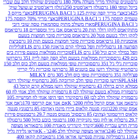
לד מריר מעולה 70% 180 גרם
טוניס שוקולד חלב עם שברי
גולון דיאג'סטיב 250ג'
גולון דיאג'סטיב ש.שועל שוק'
 קפה שקית 125 ג' PERUGINA BACI
באצ'י מיקס 3
PERUGINA
באצ'י מריר 70% קופסה 175
מארז משולב מתוק טסה
מארז טסה שובי דובי
קן רולר תות 20 גרם
יאמס אבן נייר ומספריים 18 גרם
יאמס
עם פטל 20 גרם
יאמס סוכריות סוכר חמוצות בטעם
יאמס סוכריות סוכר חמוצות בטעם תות 10 גרם
ביצת
גליליות וופל במילוי קרם בראוניז 150 גרם FLIS
גליליות
יל 150 גרם FLIS
סוכריות ממולאות בטעם פירות בים
סוכריות ממולאות בטעם חלב קפה קפה לייק 351 גרם
רושן
351 גרם
סוכריות טופי ממולאות בטעם חלב כוס חלב 150
ולד רושן עם בוטנים 38 גרם
רושן סוכריות ג'לי קרייזי
סוכריות טופי כוס חלב 305 גרם MILKY
ושו סוכריות טופי חלב קורובקה 205 גרם
חטיף שוקולד רושן
לה 43 גרם
חטיף שוקולד רושן ממולא קרם קרמל 43
ולא בטעם שוקולד לבן 8 גרם
מזרק שוקולד חלב אגוזי לוז 60
לד חלב לבן 60 גרם
קינדר הפי היפו אגוזי לוז חמישייה 105
מס קרמל מלוח 200ג' K
אם אנד אם קריספי 170ג'
אמ אנד
גונץ סנטה קלאוס ביירן מינכן (אדום) 85 גרם
גונץ סנטה
ד (צהוב) 85 גרם
סוכ' מנטוס מנטה 29.7 גרם
מנטוס פירות
ק או לוק גומי נקניקייה 100 גרם
גומי כובע כחול 500 גרם
גולון
ית 600ג'
קינדר קינדריני מאגדת 100 גרם
אוראו מצופה
'
אוראו מצופה שוקולד חלב 246ג' - K
אוראו גלידה גליל
ילקה עוגיות סנסיישן אוראו 156 גרם
אבקת קקאו 400