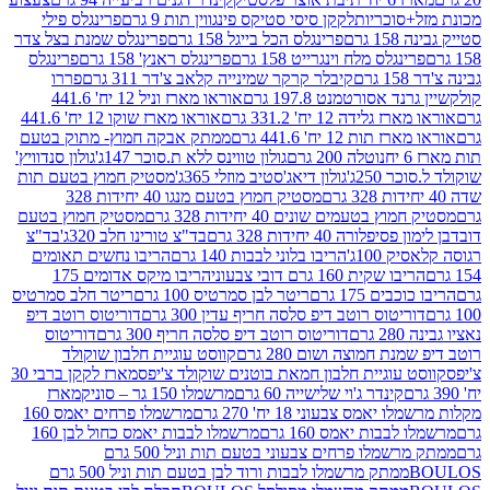
סוכריות
לקקן סיסי סטיקס פינגווין תות 9 גרם
פרינגלס פילי
רם
פרינגלס הכל בייגל 158 גרם
פרינגלס שמנת בצל צדר
נגלס מלח וינגרייט 158 גרם
פרינגלס ראנץ' 158 גרם
פרינגלס
קיבלר קרקר שמינייה קלאב צ'דר 311 גרם
פררו
אסורטמנט 197.8 גרם
אוראו מארז וניל 12 יח' 441.6
ידה 12 יח' 331.2 גרם
אוראו מארז שוקו 12 יח' 441.6
ת 12 יח' 441.6 גרם
ממתק אבקה חמוץ- מתוק בטעם
נוטלה 200 גרם
גולון טווינס ללא ת.סוכר 147ג'
גולון סנדוויץ'
250ג'
גולון דיאג'סטיב מוזלי 365ג'
מסטיק חמוץ בטעם תות
מסטיק חמוץ בטעם מנגו 40 יחידות 328
 בטעמים שונים 40 יחידות 328 גרם
מסטיק חמוץ בטעם
רה 40 יחידות 328 גרם
בד"צ טורינו חלב 320ג'
בד"צ
100ג'
הריבו בלוני לבבות 140 גרם
הריבו נחשים תאומים
שקית 160 גרם דובי צבעוני
הריבו מיקס אדומים 175
ים 175 גרם
ריטר לבן סמרטיס 100 גרם
ריטר חלב סמרטיס
יטוס רוטב דיפ סלסה חריף עדין 300 גרם
דוריטוס רוטב דיפ
ם
דוריטוס רוטב דיפ סלסה חריף 300 גרם
דוריטוס
ת חמוצה ושום 280 גרם
קווסט עוגיית חלבון שוקולד
 עוגיית חלבון חמאת בוטנים שוקולד צ'יפס
מארז לקקן ברבי 30
קינדר ג'וי שלישייה 60 גרם
מרשמלו 150 גר – סוניק
מארז
מס צבעוני 18 יח' 270 גרם
מרשמלו פרחים יאמס 160
בבות יאמס 160 גרם
מרשמלו לבבות יאמס כחול לבן 160
ממתק מרשמלו פרחים צבעוני בטעם תות וניל 500 גרם
ממתק מרשמלו לבבות ורוד לבן בטעם תות וניל 500 גרם