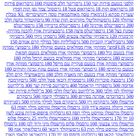
רות יער 150 גרם
ריטר חלב פיסטוק 100 גרם
רואופ פירות
תות 18 גרם
רואופ פטל 18 גרם
סוכ' צמר גפן תות חמוץ
1ג'
מארז טסה מאוהב
מארז טסה ריגושים
ריסז XL טבלת
שוקוליטלי מקרונים תות שדה 90 גרם
קוטדור בושה חלב
גלס אורגינל 149 גרם
פרינגלס ברביקיו 158 גרם
פרינגלס
פרינגלס פיצה 158 גרם
בצקניות אורז להכנה מהירה-
ניוקי שלושה צבעים 500 גרם
מיני ניוקי 500 גרם
ניוקי
ג'יו קונכיות 500 גרם
גליליות וופל במילוי קרם אגוזים 150
וצ'י ממתקי אורז ממולאים בטעם שוקולד 180 גרם
מוצ'י ממתק
180 גרם
מוצ'י ממתקי אורז ממולאים בטעם חמאת
מוצ'י ממתקי אורז ממולאים בטעם קרמל מלוח 180
תק אורז בטעם פנקייק עם מייפל 180 גרם
מוצ'י ממתק אורז
18 גרם
מוצ'י ממתק אורז בטעם עוגת גבינה ותותים 180
תק אורז בטעם תה מאצ'ה וחלב 180 גרם
אמיצ'לי קרם חלב
סוכריות 100 גרם
ממרח דובאי פטל חלבי 500 גרם
קרמבה
פרורי קראמבל 400 גרם
רוטב פירות יער 300 מ"ל
רוטב
 300 מ"ל
רוטב נוצ'יטלו חלבי 300 מ"ל
מלית פירות יער
דבן אמרנה בסירופ 300 גרם
מילוי קינמון 500 גרם
קרם
קרמו ריו 500 גרם
קרם פטל למילוי מקרון 500 ג'
סניידרס
טעם צ'דר 319 גרם
מלו מרשמלו טוויסט מילוי תפוח 63
לו טוויסט מילוי תפוז 63 גרם
לקקן פיןפופ-פירות צובע לשון
מרשמלו גלידה 100 גרם
מרשמלו גלידה 25 גרם
מלו פלוס
עוני 100 גרם
מלו פלוס מרשמלו מיני ורוד לבן 100 גרם
מלו
 מילוי תות 63 גרם
שוקולד דובאי 60 גרם
לואקר אגוז 90
ו 90 גרם
לקקן פיןפופ 10 יח' 170 גרם
אוראו קלאסי מארז