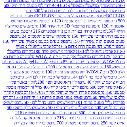
ממתק מרשמלו מסולסל BOULOSתכלת לבן בטעם תות וניל
ממתק מרשמלו מסולסל BOULOSורוד לבן בטעם תות וניל 500
ממתק מרשמלו כריות ורוד,לבן בטעם תות וניל 500 גרם
ממתק מרשמלו מסולסל צבעוני BOULOSבטעם תות וניל
ין מרשמלו טוויסט אבטיח 120 גרם
פופין מרשמלו טוויסט
פופין מרשמלו 3D תות שדה 100 גרם
קטשופ סרירצ'ה
סוכריות סודה בצורת אבן נייר ומספרים 216 גרם
פס טעים
טי עשירייה 150 גרם
לקקן שרביט הקסמים 24 גרם
פס
ת עשירייה 150 גרם
פס טעים בטעם אבטיח עשירייה 150
דפי מנטה תות אדום 0.6 גרם
לארבי מרשמלו אבטיח
מרשמלו לב 180ג'
לארבי מרשמלו פרח 180ג'
הריבו מרשמלו
הריבו מרשמלו אקזוטיק 175ג'
WOW Z קלסטרס פירות 85
 85 גרם
שוקולד Angel hair צמר גפן עם
טבלת שוקולד דובאי לבן 200 גרם
טבלת שוקולד דובאי
WOW Z רופ משפחתי פירות 100 גרם
מקל סבא צבעוני
 סבא כחול לבן 144 גרם
מקל סבא ורוד לבן 144 גרם
קלבי
ולד 40 גרם
גולון דיאג'סטיב תפוז 280ג'
גולון באטר פליי
ב 600 גרם
פולרטי חטיפי קרח 400 מ"ל ורוד
ממרח נוטלה
טבלת פררו רושר שוקולד מריר 70% 90 גרם
ביצת קינדר
60 גרם
מסטיק אגוגו בטעם פירות 40 יחידות 330 גרם
ריצ
טעם גבינה 91 גרם
מרשמלו כובע כחול לבן 500 גרם
מרשמלו
50 ג
מרשמלו מיני ורוד פיני 500 ג
מרשמלו גולף כחול 500
לף אדום 500 גרם
סוכריות סודה בצורת טטריס 216
סודה בצורת כלי עבודה 216 גרם
סוויטאנגו אבקה להכנת
סוויטאנגו ממתיק 700 גרם
סוכריות סודה בצורת