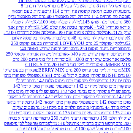
אורביט גומי לעיסה ללא סוכר בטעם תפוח 14
תות 8 גרם
ראש ג'לי פטל 8 גרם
ראש ג'לי דובדבן 8
עם חמאה קופסת פח ורדים 114 גרם
עוגיות טעם חמאה
 114 גרם
רול וופל מאסטר 400 גרם
וופל מאסטר גריף
ון מגה שוקו 145ג'
מילקה טבלה פטל 100ג'-K
מילקה טבלה
ג' - K
מילקה טבלה אגוז שלם 95ג'-K
מילקה קייק אנד
מילקה טבלה צימוק אגוז 90ג'-K
מילקה טבלה דובדבן 100ג' -
ת שוקולד באהבה 48 גרם
לבבות שוקולד בקופסא יהלום
2 גרם I LOVE YOU
סוכריות בטעם קוקוס 250
ינגר קוקוס 250 גרם
צ'יפס ירקות שורש בטטה 40ג
רקות שורש סלק 40ג' -אורגני
הל משקה אנרגיה קלאסי 250
 שוקו חום 200ג'- K
סוכריות ג'ילי בוני פרוט 200 גרם
SUM
סוכריות ג'ילי בוני פרוט 200 גרם CITRUS
ילי בוני פרוט 200 גרם BERRY MIX
פופקורן בטעם שוקו
פופקורן בטעם קרמל 60 גרם OISHI
פופפולי פופקורן מוכן
פופפולי פופקורן מוכן מתוק מלוח 142 גרם
פופפולי
פלפל מלח ים 142 גרם
פופפולי פופקורן מוכן קרמל 142
ופקורן מוכן גבינה נאצו 142 גרם
פופפולי פופקורן מוכן צדר
פופפולי פופקורן מוכן צדר חלפיניו 142 גרם
פופפולי פופקורן
גרם
פופפולי פופקורן מוכן חמאה 142 גרם
קינדר בואנו
ם
גונץ בוטנים קלויים עם מלח 150 גר'
מנטוס שקית
מנטוס שקית פירות 135 גרם
מארז מקלות ביסקוויט עם
גרם
זריפה גרעיני דלעת 250 גרם
זריפה גרעיני אבטיח
ט רוטב ברביקיו אורגינל 510 מ"ל
פבורס טראפל לבן פיסטוק
טראפל שוקו 100ג'
פבורס טראפל לבן וניל 100ג'
פבורס