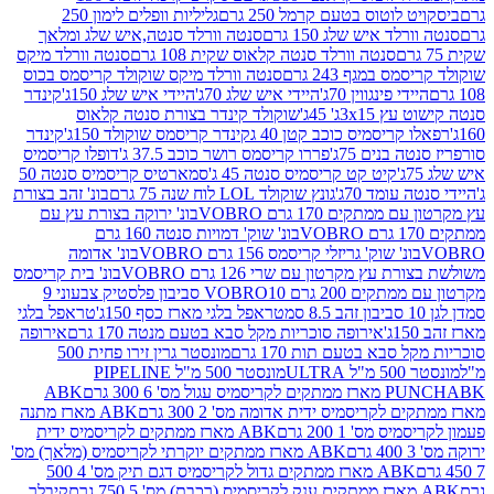
לוטוס בטעם קרמל 250 גרם
גליליות וופלים לימון 250
ד איש שלג 150 גרם
סנטה וורלד סנטה,איש שלג ומלאך
סנטה וורלד סנטה קלאוס שקית 108 גרם
סנטה וורלד מיקס
 במגף 243 גרם
סנטה וורלד מיקס שוקולד קריסמס בכוס
י פינגווין 70ג'
היידי איש שלג 70ג'
היידי איש שלג 150ג'
קינדר
3xג' 45ג'
שוקולד קינדר בצורת סנטה קלאוס
קריסמיס כוכב קטן 40 ג
קינדר קריסמס שוקולד 150ג'
קינדר
בנים 75ג'
פררו קריסמס רושר כוכב 37.5 ג'
דופלו קריסמיס
קיט קט קריסמיס סנטה 45 ג'
סמארטיס קריסמיס סנטה 50
עומד 70ג'
גונץ שוקולד LOL לוח שנה 75 גרם
בונ' זהב בצורת
תקים 170 גרם VOBRO
בונ' ירוקה בצורת עץ עם
בונ' שוק' דמויות סנטה 160 גרם
נ' שוק' גריזלי קריסמס 156 גרם VOBRO
בונ' אדומה
עץ מקרטון עם שרי 126 גרם VOBRO
בונ' בית קריסמס
 200 גרם VOBRO
10 סביבון פלסטיק צבעוני 9
טראפל בלגי מארז כסף 150ג'
טראפל בלגי
אירופה סוכריות מקל סבא בטעם מנטה 170 גרם
אירופה
סבא בטעם תות 170 גרם
מונסטר גרין זירו פחית 500
ULT
מונסטר 500 מ"ל PIPELINE
ABK
PU
לקריסמיס ידית אדומה מס' 2 300 גרם
ABK מארז מתנה
מס' 1 200 גרם
ABK מארז ממתקים לקריסמיס ידית
ABK מארז ממתקים יוקרתי לקריסמיס (מלאך) מס'
ABK מארז ממתקים גדול לקריסמיס דגם תיק מס' 4 500
קיבלר