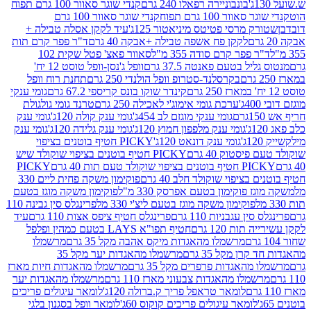
בונבוניירה רפאלו 240 גרם
קנדי שוגר סאוור 100 גרם תפוח
וור 100 גרם תפוח
קנדי שוגר סאוור 100 גרם
 מרסי פטיטס מיניאטור 125ג'
עיד לקקן אסלה טבילה +
לקקן פח אשפה טבילה +אבקה 40 גרם
ד"ר פפר קרם תות
 פפר קרם סודה 355 מ"ל
סאוור פאצ' פטל שקית 102
יל בטעם פאנטה 37.5 גרם
וופל ג'נסן-וופל טוסט 12 יח'
בקרסלנד-סטרופ וופל הולנדי 250 גרם
תחנת רוח וופל
קינדר שוקו בונס קריספי 67.2 גרם
גומי ענקי
ערכת גומי אימוג'י לאכילה 250 גרם
טרנד גומי גולגולת
גומי ענקי מוגזם לב 454ג'
גומי ענק קולה 120ג'
גומי ענק
גומי ענק מלפפון חמוץ 120ג'
גומי ענק גלידה 120ג'
גומי ענק
גומי ענק דונאט 120ג'
PICKY חטיף בוטנים בציפוי
יסטוק 40 גרם
PICKY חטיף בוטנים בציפוי שוקולד שיש
יפוי שוקולד טעם תות 40 גרם
PICKY
בציפוי שוקולד חלב 40 גרם
פוקימון משקה פחית ליים 330
 פוקימון בטעם אפרסק 330 מ"ל
פוקימון משקה מוגז בטעם
פוקימון משקה מוגז בטעם ליצ'י 330 מל
פרינגלס סין גבינה 110
ן עגבניות 110 גרם
פרינגלס חטיף ציפס אצות 110 גרם
עיד
ות 120 גרם
חטיף תפו"א LAYS בטעם כמהין ופלפל
מרשמלו מהאגדות מיקס אהבה מקל 35 גרם
מרשמלו
רן מקל 35 גרם
מרשמלו מהאגדות יער מקל 35
מהאגדות פרפרים מקל 35 גרם
מרשמלו מהאגדות חיות מארז
מלו מהאגדות צבעוני מארז 110 גרם
מרשמלו מהאגדות יער
לומאר טראפל פריך ק.ברולה 120ג'
לומאר עיגולים פריכים
לומאר עיגולים פריכים קוקוס 60ג'
לומאר וופל בסגנון בלגי