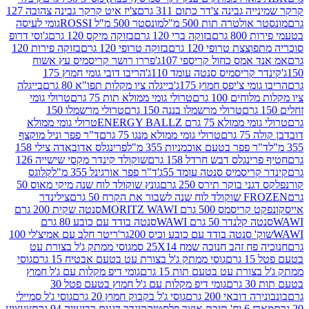
גבינה צ'דר כתום 311 גרם
צ'יז איט קרקר גבינה צהובה 127
ולטרה תות 500 מ"ל
מונסטר 500 מ"ל ROSSI
גומי לעיסה
 גרם
בזוקה ברי 120 גרם
בזוקה מיקס 120 גרם
ג'וסי דרופ
ת טרופי 120 גרם
בזוקה טרופי 120 גרם
בזוקה פירות 120
מס כחול קריספי 107ג'
פררו רושר קריסמיס עץ אשוח
קריסמיס סנטה עומד 110ג'
הריבו דובי גומי חמוץ 175
י צ'יפס חמוץ 175ג'
בייגלה ציו מקלות תפו"א 80 גרם
בייגלה
ים 100 גרם
טרולי גומי ממולא תות 75 גרם
טרולי גומי
טרולי מרשמלו בננה 150 גרם
טרולי מרשמלו 150
לא 75 גרם ENERGY BALLZ
טרולי גומי ממולא
גרם
טרולי גומי ממולא מנגו 75 גרם
ד"ר פפר וניל מוקצף
 פפר בטעם אוכמניות 355 מ"ל
פרינגלס אדובאדה צילי 158
נגלס דבש חרדל 158 גרם
שוקולד קינדר מקסי שישייה 126
ריסמיס סנטה עומד 55ג'
ד"ר פפר אורגינל 355 מ"ל
קלוגס
 בוקר תירס 250 גרם
גונץ שוקולד לוח שנה מיקי מאוס 50
 את הקרח 50 גרם
צילינדר
50 גרם MORITZ WAWI
סנטה שקית 200 גרם
לנדר 50 גרם WAWI
סנטה בודד עם כובע 80 גרם
 סנטה בודד עם כובע וכיס 200גר'
ריטר חלב עם אמיצ'לי 100
 זהב חנוכה שמח 25X14 סמ
גוסי ממתק ג'ל בצורת עט
ם
גוסי ממתק ג'ל בצורת עט בטעם אבטיח 15 גרם
גוסי
ורת עט בטעם תות 15 גרם
גומי דיפ מקלות עם ג'ל חמוץ
ם
גומי דיפ מקלות עם ג'ל חמוץ בטעם פטל 30
דובאי 200 גרם
גוסי ג'ל בקבוק חמוץ 20 גרם
גוסי ג'ל סמיילי
וצר פלסטיק
קינדר דגנים רביעייה 94 גרם
צעצוע