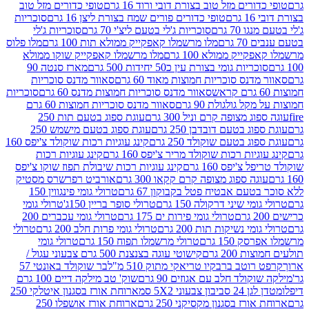
רים מזל טוב בצורת דובי ורוד 16 גרם
טופי כדורים מזל טוב
ם
טופי כדורים פורים שמח בצורת ליצן 16 גרם
סוכריות
70 גרם
סוכריות ג'לי בטעם ליצ'י 70 גרם
סוכריות ג'לי
גרם
מלו מרשמלו קאפקייק ממולא תות 100 גרם
מלו פלוס
יק ממולא 100 גרם
מלו מרשמלו קאפקייק שוקו ממולא
יות גומי בצורת עין כ50 יחידות 500 גרם
מארז סנטה 90
נס סוכריות חמוצות מאוד 60 גרם
סאוור מדנס סוכריות
סאוור מדנס סוכריות חמוצות מדנס 60 גרם
סוכריות
 גולגולת 90 גרם
סאוור מדנס סוכריות חמוצות 60 גרם
 מצופה קרם וניל 300 גרם
עוגת ספוג בטעם תות 250
 בטעם דובדבן 250 גרם
עוגת ספוג בטעם מישמש 250
ג בטעם שוקולד 250 גרם
קינג עוגיות רכות שוקולד צ'יפס 160
יות רכות שוקולד מריר צ'יפס 160 גרם
קינג עוגיות רכות
'יפס 160 גרם
קינג עוגיות רכות שיבולת תפוז שוקו צ'יפס
ה ספוג מצופה קרם קקאו 300 גרם
אורביט רפרשרס מסטיק
עם אבטיח פטל בקבוקון 67 גרם
טרולי גומי פינגווין 150
י שיני דרקולה 150 גרם
טרולי סופר בריין 150ג'
טרולי גומי
טרולי גומי פירות ים 175 גרם
טרולי גומי עכברים 200
י נשיקות תות 200 גרם
טרולי גומי פרות חלב 200 גרם
טרולי
150 גרם
טרולי מרשמלו תפוח 150 גרם
טרולי גומי
200 גרם
קישוטי עוגה בצנצנת 500 גרם צבעוני עגול /
טב ברבקיו טריאקי מתוק 510 מ"ל
בר שוקולד באונטי 57
ולד חלב עם אגוזים 90 גרם
שוק' טב מילקה דיים 100 גרם
יבון צבעוני 5X2 סמ
ארוחת אורז בסגנון איטלקי 250
ז בסגנון מקסיקני 250 גרם
ארוחת אורז אושפלו 250