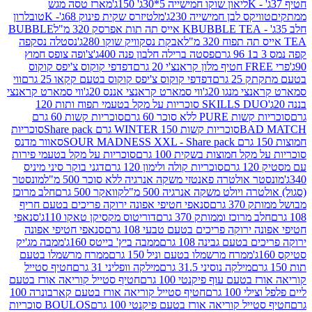
ליאון שוקו חמישייה 5*30ג' 150ג'
מארז טסה מגש
יקס לבן חמישייה 230ג'
מלטיזרס שקית פינוק 68ג'- K
טובלרון
BUBBLE TEA אייס תה תות אפרסק 320 מ"ל
BUBBLE
אבקת נסקוויק שוקו 280ג'
נסטלה נסקפה
פסטה ברילה חלבון פנה 400ג'
צ'ופה צופס חמוץ
דפדפי קוקוס צ'יפס קוקוס
2 גרם
דפדפי קוקוס צ'יפס קוקוס בטעם קקאו 25 גרם
ווי
 מנגו 20ג'
ווי סמארט קראנצי אננס 20ג'
ווי סמארט קראנצי
SKILLS DUO סוכריות על מקל בטעמי תפוח ותות 120
P ללא סוכר 60 גרם
סוכריות קשות 60 גרם
BAD
סוכריות קשות WINTER 150 גרם Share pack
סוכריות
סאוור מדנס
קל חמוצות בשקית 100 גרם
סוכריות על מקל בטעמי פירות
סוכריות קולה ולימון 120 גרם
דגני בוקר סיני מיניס
 אולטרה פאנטזי משקה אנרגיה ללא סוכר 500 מ"ל
מונסטר
ה ויולט משקה אנרגיה 500 מ"ל
קוואקר 500 גרם
חלב מרוכז
3 גרם
סנאפי חטיפי אפונה ירוקה פריכים בטעם חריף
 מרוכז וממותק 370 גרם
דוריטוס מקסיקן טאקו 110ג'
סנאפי
ירוקה פריכים בטעם טבעי 108 גרם
סנאפי חטיפי אפונה
בטעם גבינה 108 גרם
ממבה ביץ' בייטס 160ג'
ממבה מג'יק
ממרח מרשמלו בטעם וניל 150 גרם
ממרח מרשמלו בטעם
מילקה נוסיני 31.5 גרם
מילקה וופליני 31 גרם
חטיף סטייל
בטעם עוף פיקנטי 100 גרם
חטיף סטייל קוריאה אורז בטעם
100 גרם
חטיף סטייל קוריאה אורז בטעם קארבונרה 100
יל קוריאה אורז בטעם פיקנטי 100 גרם
BOULOS סוכריות