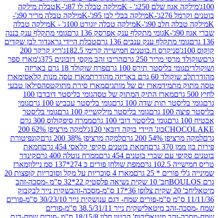
וז שלם 250ג' - K
מילקה טבלה לו 87ג'-K
טבלת מילקה
2ג'-K
מילקה בבלי לבן 95ג'-K
מילקה טבלה מריר 90ג'-
חלב 90ג'-K
מילקה טבלה יוגורט 100ג' - K
מילקה טבלה
גומי מתקלף ענק אפרסק 136 גרם
גומי מתקלף ענק בננה
י מתקלף ענק ענבים 136 גרם
טבלת היידי גראנדור לבן שקדים
סניקרס ח.בוטנים חמישייה קרימי 182.5ג'
ריץ קרקר 200
סי מריר 250 גרם
הריבו זהב מקסי דובונים 375ג'
מארז ספר
ומי בליסטר תירס 100 גרם
פרח שוקולד 18 גרם באריזה
ד 60 גרם באריזה מהודרת
מארז טסה מנות קלאסי
מארז
מתמיד
מארז ים של מותגים
מארז סירת מתוקטסה
סילאן טבעי
מארז התיק המתוק של טסה
גומי בליסטר דובדבן 100
טר תות שדה 100 גרם
גומי בליסטר עכביש 100 גרם
גומי
 גרם
גומי בליסטר מילקשייק 100 גרם
גומי בליסטר
גומי בליסטר דובי 100 גרם
ממרח סיפקולוס 300 גרם
CHO
בונ' היידי בוקה דובאי 120ג'
למקה מרציפן 62% 200
54% 200 גרם
למקה מרציפן 38% 200 גרם
קונפיטורת
3 גרם
חמאת בוטנים סקיפי קלאסי 454 גרם
חמאת
עם שברי בוטנים 454 גרם
ממרח נוטלה 400 גרם
קינדר
10 גרם
מפת שולחן פורים כ 274*137 סמ ניילון
מארז
רים * 25 גרם
מארז 4 סוכריות על מקל וסוכריות קופצות 20
חב' 10 שקית נשיאה פלסטיק 22*32 ס"מ -מסכה-זהב
כה-זהב
שקית נייר לבקבוק
שקית נייר 30/23/10 ס"מ-פורים
-זהב מיטאלי
שקית נייר 38.5/31/11 ס"מ-פורים
זהב מיטאלי
קופ' קרטון חלון 18/15/8 ס"מ -פורים שמח-דגם