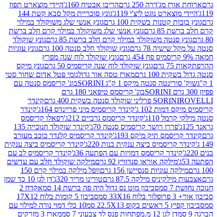
ז מג'דרה 250 גרם
הריבו אבטיח 160ג'
היידי מוצארט תפוז
וצארט נוגט ליצ'י 119ג'
גונץ סוכריית מקל סבא קשת 144
ת קטנות בשקית 100 גרם
גונץ אנשי שלג משוקולד במילוי
85 גרם
גונץ אנשי שלג משוקולד במילוי קרם חלב ברשת
 סנטה משוקולד במילוי קרם חלב ברשת 85 גרם
גונץ שוקולד
שישיה 78 גרם
גונץ שוקולד חלב סנטה 100 גרם
גונץ עוגיות
גונץ שוקולד לוח שנה מפרץ
גרם
גונץ שוקולד לוח שנה קריסמיס 50 גרם
גונץ מיקס
ת 100 גרם
מארז טסה אור גדול
גומי פטל אדום שחור סטי
רינטה סנטה מיקס 1 ק"ג SORINI
בונ' קריסמס סנטה עם
בונ' קריסמס טיפאני 180 גרם
גרם
SORINI
קינדר
דמות 102 ג'
קינדר קריסמיס מיני פריינדס 164ג'
קינדר
מל 110ג'
קינדר קריסמס גרביים 212ג'
רפאלו קריסמס
פררו רושר קריסמיס סנטה 70ג'
קינדר שוקולד חנוכייה 135
יסמס תיק מיקס 193ג'
קינדר קריסמיס קלנדר כוכב מעורב
 קריסמיס ביצה ענקית בנות 220ג'
קינדר קריסמיס ביצה ענקית
ינדר קריסמס דמויות עם הפתעה 36ג'
קינדר קריסמיס לב עם
מילקה אוראו סנדוויץ 92 גרם
מילקה שוקולד חלב עם עדשים
קה עוגיות סנסיישן 156 גרם
וופל מילקה במילוי קרם 150
לקיניס מילקה 87.5 גרם
טורינו מריר 320ג'
דן לגן 10 כד שמן
 סמ
סביבון מוט נס גדול היה פה ברשת 14 סמ
אקדח 2
33 סמ
סביבון 5 קומות בלוח 17X12
ופ 22.5X13 סמ
10 כלי דמוי נורה למילוי עם
דן לגן 12 מ.מפתחות פנס לד צבעוני 7 סמ
מארז 3 מזרקים