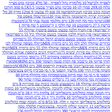
10 מל'
מזרק גדול לאפייה - 50 מל'
4 סביבון טוש מצייר
דן לגן 10 סביבון טוש מצייר צבעוני 6.5X5.5 סמ
3 חותכן
סביבון חנוכיה
הפתעה 10 פנס לד צבעוני 9 סמ
12 מזרק 20 מל'
ירה וקישוט
גומי נודלס ענקי 120ג'
מרשמלו פאסט פוד
 מח תות 120 גרם נוזל
גומי סנטה ענקי 170ג'
מטבעות
מטבע 10 שח חלבי 1 ק"ג
מטבע 5 שח פרווה 1
פרוטאין פרו-חטיף חלבון טבעוני בטעם פיסטוק שוקולד 55
פרו-חטיף חלבון טבעוני בטעם שוקולד וניל 55 גרם
פרוטאין
בון טבעוני בטעם בוטנים קרמל ושוקולד 55 גרם
מיקס
 ולבן 55 גרם כרמית MIX
בייגלה מצופה שוקולד לבן
בייגלה מצופה שוקולד חלב 55 גרם כרמית MIX
חטיף
עם פירות יבשים 175גר'
חטיף דגנים בתוספת אגוזים ושוקולד
חטיף גרונלה בתוספת צימוקים 175 גר'
טופי כדורים בטעם
ם
בונ' פח דמות סנטה השומר 350 גרם SORINI
מארז
ביבונצ'יק
בונ' פח משאית קריסמס 200 גרם SORINI
בובספוג
 330 מל
שק' קונפטי פי.וי.סי-סביביון מיקס צבעים
שק'
וי.סי-כד שמן מיקס צבעים
ממתק גומי מתקלף מיקס 60
י מתקלף מנגו 75 גרם
לייס בטעם כמהין שחור 90
קולד 18 גרם
צעצוע סנטה בובות עם סוכריות 8 גרם
1 קישוטי שולחן לחנוכה -כחול/זהב מיטאלי
חב' 10 כוסות
 שמח כחול/זהב מיטאלי
חב' 10 צלחות נייר ק.18 ס"מ-חנוכה
הב מיטאלי
חב' 10 צלחות נייר ק.23 ס"מ-חנוכה שמח
יטאלי
קפ' קרטון + חלון- 8/51/18 ס"מ -חנוכה שמח כחול/זהב
עוני
מארז סלסלה טסה
לוטוס קראנצ'י 380 גרם
ביסקויט קרמל לוטוס 156