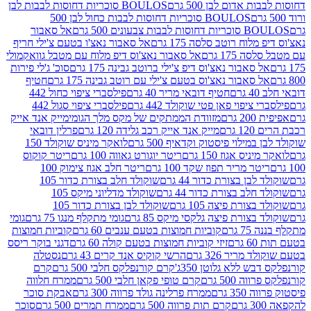
אדום לבן 500 גרם
BOULOS סוכריות דחוסות לבבות לבן
BOULOS סוכריות דחוסות לבבות כחול לבן 500
 צבעונים 500 גרם
אל סאבור
וח רוטב סלסה 175 גרם
אל סאבור נאצ'ו בטעם צ'ילי חריף
175 גרם
אל סאבור נאצ'וס דיפ מלוח עם מטבל גוואקמולי
סאבור נאצ'וס דיפ צ'ילי ברוטב גבינה 175 גרם
סוכ' ג'לי פירות
סאבור נאצ'וס בטעם צ'ילי עם רוטב גבינה 175 גרם
חטיף
חטיף דובאי מריר 40 גרם
פילסברי ציפוי כחול 442
יפוי פאן פטי שוקולד 442 גרם
פילסברי ציפוי סגול 442
רם
מזוודת הממתקים של מקס מלך הגומי
מייק אנד אייק
רם
מייק אנד אייק רכב גלידה 120 גרם
פרלין דובאי
ילוי פיסטוק וקדאיף 500 גרם
לואקר מיניס שוקולד 150
ס אגוז 150 גרם
ריטר יוגורט גאווה 100 גרם
ריטר קוקוס
ר מריר תפוז שקד 100 גרם
ריטר חלב אגוז צימוק 100
בן בצורת כדור 44 גרם
שוקולד חלב בצורת כדור 105
לב בצורת כדור 44 גרם
שוקולד מדליוני מיקס 105
ורת פיצה 105 גרם
שוקולד לבן בצורת כדור 105
צורת פיצה גלקסי מיקס 85 גרם
גומי מתקלף מנגו 75 גרם
גומי
גרם
קוביות חמוצות בטעם ענבים 60 גרם
קוביות חמוצות
ם
זיזי קוביות חמוצות בטעם קולה 60 גרם
דגני בוקר ריסס
ריר 326 גרם
הרשי קוקיס אנד קרים 43 גרם
נסטלה
 ללא גלוטן 350ג'
קרם קורנפלקס חלבי 500 גרם
קרם
500 גרם
קרם טופי פקאן חלבי 500 גרם
ממרח חלווה
 גרם
ממרח פרלינה גולד פרווה 300 גרם
אבקת סוכר
קרם תות פרווה 500 גרם
ממרח תמרים 500 גרם
סוכר