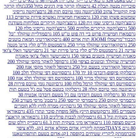
רם
אייס ברייקר סוכריות אבטיח 36 גרם
אייס ברייקר
תכלת 42 גרם
גולון קרקר פיק דגיגים כחול 350ג'
גולון קרקר
הוב 350ג'
יוגטה גומי טיובס תות 28 גרם
צ'וקטה גריסיני
פרג 120 גרם
מארז חמישייה גאשרס פירות טרופיים 113
יסיני שמן זית 120 גרם
צ'וקטה קרקרים במליחות מעודנת
קטה קרקרים מלוחים 500 גרם
צ'וקטה גריסיני מלח 120
שייה פרוט ביי דה פוט ט"ש 105 גרם
מדליית שוקולד "כל
 תות אדום 400 גרם
קואדרטיני חמאת בוטנים
דרטיני שוקולד מריר 250 גרם
מנטוס לל"ס קלין ברט' מנטה
מנטוס לל"ס קלין ברט' פירות יער 21 גרם
נייטשר וואלי צ'ואי
 בוטנים בציפוי 150 גרם
נייטשר וואלי צ'ואי מאגדת
ד ובוטנים בציפוי 150 גרם
וופל לואקר מקסי שוקולד 200
רטיני בטעם וניל 250 גרם
וופל לואקר מקסי אגוז 200
דובדבן 10 יח' 170 גרם
סוויטס דפי שוקולד חלב 100
י שוקולד מריר 100 גרם
סוויטס דפי שוקולד חלב אגוז 100
פי שוקולד קרמל מלוח 100 גרם
יוגטה גומי טיובס פירות 28
י טיובס קולה 28 גרם
לקקן בטעם פטל עם ג'ל בטעם תות
לקקן בטעם דובדבן עם ג'ל בטעם דובדבן אבטיח 30
250 גרם
מרסי קריספי 250 גרם
בונ' מרסי מעורב 250
קר מקסי שוקולד 50 גרם
היינץ ממרח לחיץ ללא חומרים
קטשופ היינץ 50% מופחת סוכר ונתרן 435 גרם
אוראו
61.3 גרם
מילקה לבבות פרלינים 110 גרם
אוראו קראנצ'י
גרם
אוראו מיני בשקית תות 61.3 גרם
בייק רולס שום
ממתק ליקריץ אדום ממולא אדום 1קג- ללא ציפוי
יץ שטיחים בקופסה 1קג-אדום בטעם תות
סוויטאנגו