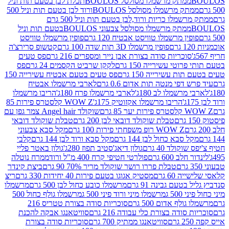
ממתק מרשמלו מסולסל BOULOSתכלת לבן בטעם תות וניל
ממתק מרשמלו מסולסל BOULOSורוד לבן בטעם תות וניל 500
ממתק מרשמלו כריות ורוד,לבן בטעם תות וניל 500 גרם
ממתק מרשמלו מסולסל צבעוני BOULOSבטעם תות וניל
ין מרשמלו טוויסט אבטיח 120 גרם
פופין מרשמלו טוויסט
פופין מרשמלו 3D תות שדה 100 גרם
קטשופ סרירצ'ה
סוכריות סודה בצורת אבן נייר ומספרים 216 גרם
פס טעים
טי עשירייה 150 גרם
לקקן שרביט הקסמים 24 גרם
פס
ת עשירייה 150 גרם
פס טעים בטעם אבטיח עשירייה 150
דפי מנטה תות אדום 0.6 גרם
לארבי מרשמלו אבטיח
מרשמלו לב 180ג'
לארבי מרשמלו פרח 180ג'
הריבו מרשמלו
הריבו מרשמלו אקזוטיק 175ג'
WOW Z קלסטרס פירות 85
 85 גרם
שוקולד Angel hair צמר גפן עם
טבלת שוקולד דובאי לבן 200 גרם
טבלת שוקולד דובאי
WOW Z רופ משפחתי פירות 100 גרם
מקל סבא צבעוני
 סבא כחול לבן 144 גרם
מקל סבא ורוד לבן 144 גרם
קלבי
ולד 40 גרם
גולון דיאג'סטיב תפוז 280ג'
גולון באטר פליי
ב 600 גרם
פולרטי חטיפי קרח 400 מ"ל ורוד
ממרח נוטלה
טבלת פררו רושר שוקולד מריר 70% 90 גרם
ביצת קינדר
60 גרם
מסטיק אגוגו בטעם פירות 40 יחידות 330 גרם
ריצ
טעם גבינה 91 גרם
מרשמלו כובע כחול לבן 500 גרם
מרשמלו
50 ג
מרשמלו מיני ורוד פיני 500 ג
מרשמלו גולף כחול 500
לף אדום 500 גרם
סוכריות סודה בצורת טטריס 216
סודה בצורת כלי עבודה 216 גרם
סוויטאנגו אבקה להכנת
סוויטאנגו ממתיק 700 גרם
סוכריות סודה בצורת