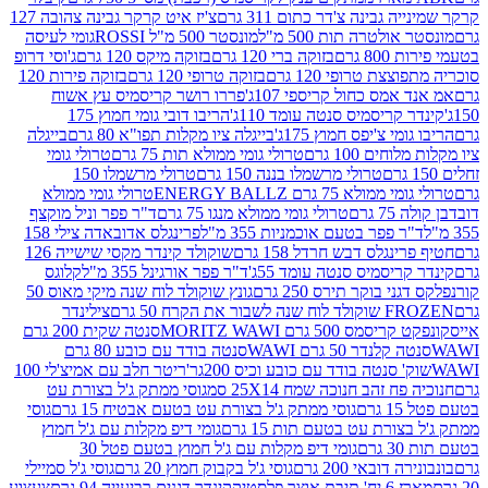
גבינה צ'דר כתום 311 גרם
צ'יז איט קרקר גבינה צהובה 127
ולטרה תות 500 מ"ל
מונסטר 500 מ"ל ROSSI
גומי לעיסה
 גרם
בזוקה ברי 120 גרם
בזוקה מיקס 120 גרם
ג'וסי דרופ
ת טרופי 120 גרם
בזוקה טרופי 120 גרם
בזוקה פירות 120
מס כחול קריספי 107ג'
פררו רושר קריסמיס עץ אשוח
קריסמיס סנטה עומד 110ג'
הריבו דובי גומי חמוץ 175
י צ'יפס חמוץ 175ג'
בייגלה ציו מקלות תפו"א 80 גרם
בייגלה
ים 100 גרם
טרולי גומי ממולא תות 75 גרם
טרולי גומי
טרולי מרשמלו בננה 150 גרם
טרולי מרשמלו 150
לא 75 גרם ENERGY BALLZ
טרולי גומי ממולא
גרם
טרולי גומי ממולא מנגו 75 גרם
ד"ר פפר וניל מוקצף
 פפר בטעם אוכמניות 355 מ"ל
פרינגלס אדובאדה צילי 158
נגלס דבש חרדל 158 גרם
שוקולד קינדר מקסי שישייה 126
ריסמיס סנטה עומד 55ג'
ד"ר פפר אורגינל 355 מ"ל
קלוגס
 בוקר תירס 250 גרם
גונץ שוקולד לוח שנה מיקי מאוס 50
 את הקרח 50 גרם
צילינדר
50 גרם MORITZ WAWI
סנטה שקית 200 גרם
לנדר 50 גרם WAWI
סנטה בודד עם כובע 80 גרם
 סנטה בודד עם כובע וכיס 200גר'
ריטר חלב עם אמיצ'לי 100
 זהב חנוכה שמח 25X14 סמ
גוסי ממתק ג'ל בצורת עט
ם
גוסי ממתק ג'ל בצורת עט בטעם אבטיח 15 גרם
גוסי
ורת עט בטעם תות 15 גרם
גומי דיפ מקלות עם ג'ל חמוץ
ם
גומי דיפ מקלות עם ג'ל חמוץ בטעם פטל 30
דובאי 200 גרם
גוסי ג'ל בקבוק חמוץ 20 גרם
גוסי ג'ל סמיילי
וצר פלסטיק
קינדר דגנים רביעייה 94 גרם
צעצוע