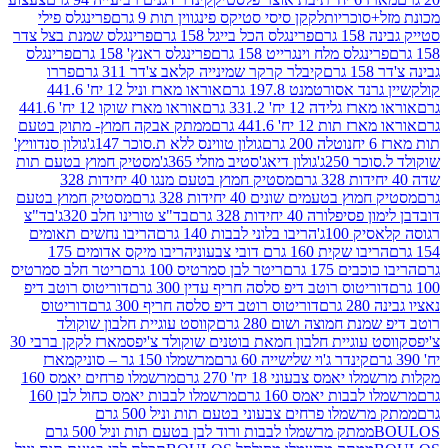
סוכריות
לקקן סיסי סטיקס פינגווין תות 9 גרם
פרינגלס פילי
רם
פרינגלס הכל בייגל 158 גרם
פרינגלס שמנת בצל צדר
נגלס מלח וינגרייט 158 גרם
פרינגלס ראנץ' 158 גרם
פרינגלס
קיבלר קרקר שמינייה קלאב צ'דר 311 גרם
פררו
אסורטמנט 197.8 גרם
אוראו מארז וניל 12 יח' 441.6
ידה 12 יח' 331.2 גרם
אוראו מארז שוקו 12 יח' 441.6
ת 12 יח' 441.6 גרם
ממתק אבקה חמוץ- מתוק בטעם
נוטלה 200 גרם
גולון טווינס ללא ת.סוכר 147ג'
גולון סנדוויץ'
250ג'
גולון דיאג'סטיב מוזלי 365ג'
מסטיק חמוץ בטעם תות
מסטיק חמוץ בטעם מנגו 40 יחידות 328
 בטעמים שונים 40 יחידות 328 גרם
מסטיק חמוץ בטעם
רה 40 יחידות 328 גרם
בד"צ טורינו חלב 320ג'
בד"צ
100ג'
הריבו בלוני לבבות 140 גרם
הריבו נחשים תאומים
שקית 160 גרם דובי צבעוני
הריבו מיקס אדומים 175
ים 175 גרם
ריטר לבן סמרטיס 100 גרם
ריטר חלב סמרטיס
יטוס רוטב דיפ סלסה חריף עדין 300 גרם
דוריטוס רוטב דיפ
ם
דוריטוס רוטב דיפ סלסה חריף 300 גרם
דוריטוס
ת חמוצה ושום 280 גרם
קווסט עוגיית חלבון שוקולד
 עוגיית חלבון חמאת בוטנים שוקולד צ'יפס
מארז לקקן ברבי 30
קינדר ג'וי שלישייה 60 גרם
מרשמלו 150 גר – סוניק
מארז
מס צבעוני 18 יח' 270 גרם
מרשמלו פרחים יאמס 160
בבות יאמס 160 גרם
מרשמלו לבבות יאמס כחול לבן 160
ממתק מרשמלו פרחים צבעוני בטעם תות וניל 500 גרם
ממתק מרשמלו לבבות ורוד לבן בטעם תות וניל 500 גרם