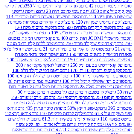
רם
אייס ברייקר סוכריות אבטיח 36 גרם
אייס ברייקר
תכלת 42 גרם
גולון קרקר פיק דגיגים כחול 350ג'
גולון קרקר
הוב 350ג'
יוגטה גומי טיובס תות 28 גרם
צ'וקטה גריסיני
פרג 120 גרם
מארז חמישייה גאשרס פירות טרופיים 113
יסיני שמן זית 120 גרם
צ'וקטה קרקרים במליחות מעודנת
קטה קרקרים מלוחים 500 גרם
צ'וקטה גריסיני מלח 120
שייה פרוט ביי דה פוט ט"ש 105 גרם
מדליית שוקולד "כל
 תות אדום 400 גרם
קואדרטיני חמאת בוטנים
דרטיני שוקולד מריר 250 גרם
מנטוס לל"ס קלין ברט' מנטה
מנטוס לל"ס קלין ברט' פירות יער 21 גרם
נייטשר וואלי צ'ואי
 בוטנים בציפוי 150 גרם
נייטשר וואלי צ'ואי מאגדת
ד ובוטנים בציפוי 150 גרם
וופל לואקר מקסי שוקולד 200
רטיני בטעם וניל 250 גרם
וופל לואקר מקסי אגוז 200
דובדבן 10 יח' 170 גרם
סוויטס דפי שוקולד חלב 100
י שוקולד מריר 100 גרם
סוויטס דפי שוקולד חלב אגוז 100
פי שוקולד קרמל מלוח 100 גרם
יוגטה גומי טיובס פירות 28
י טיובס קולה 28 גרם
לקקן בטעם פטל עם ג'ל בטעם תות
לקקן בטעם דובדבן עם ג'ל בטעם דובדבן אבטיח 30
250 גרם
מרסי קריספי 250 גרם
בונ' מרסי מעורב 250
קר מקסי שוקולד 50 גרם
היינץ ממרח לחיץ ללא חומרים
קטשופ היינץ 50% מופחת סוכר ונתרן 435 גרם
אוראו
61.3 גרם
מילקה לבבות פרלינים 110 גרם
אוראו קראנצ'י
גרם
אוראו מיני בשקית תות 61.3 גרם
בייק רולס שום
ממתק ליקריץ אדום ממולא אדום 1קג- ללא ציפוי
יץ שטיחים בקופסה 1קג-אדום בטעם תות
סוויטאנגו