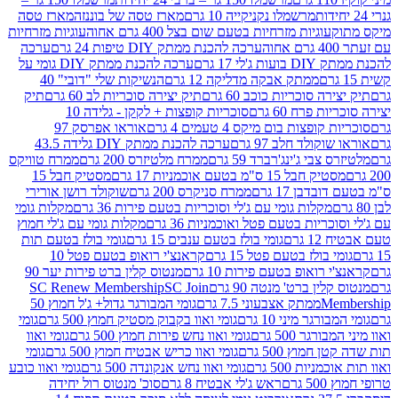
מרשמלו נקניקייה 10 גרם
מארז טסה של בוננזה
מארז טסה
עוגיות מזרחיות בטעם שום בצל 400 גרם אחוה
עוגיות מזרחיות
ערכה להכנת ממתק DIY טיפות 24 גרם
ערכה
 17 גרם
ערכה להכנת ממתק DIY גומי על
ממתק אבקה מדליקה 12 גרם
הנשיקות שלי "דובי" 40
 סוכריות כוכב 60 גרם
תיק יצירה סוכריות לב 60 גרם
תיק
פרח 60 גרם
סוכריות קופצות + לקקן - גלידה 10
פצות בום מיקס 4 טעמים 4 גרם
אוראו אפרסק 97
ולד חלב 97 גרם
ערכה להכנת ממתק DIY גלידה 43.5
בי ג'ינג'רברד 59 גרם
ממרח מלטיזרס 200 גרם
ממרח טוויקס
בל 15 ס"מ בטעם אוכמניות 17 גרם
מסטיק חבל 15
בן 17 גרם
ממרח סניקרס 200 גרם
שוקולד רושן אורירי
מקלות גומי עם ג'לי וסוכריות בטעם פירות 36 גרם
מקלות גומי
ריות בטעם פטל ואוכמניות 36 גרם
מקלות גומי עם ג'לי חמוץ
רם
גומי בולז בטעם ענבים 15 גרם
גומי בולז בטעם תות
בולז בטעם פטל 15 גרם
קראנצ'י רואופ בטעם פטל 10
רואופ בטעם פירות 10 גרם
מנטוס קלין ברט פירות יער 90
ין ברט' מנטה 90 גרם
SC Join
SC Renew Membership
M
ממתק אצבעוני 7.5 גרם
גומי המבורגר גדול+ ג'ל חמוץ 50
גר מיני 10 גרם
גומי ואוו בקבוק מסטיק חמוץ 500 גרם
גומי
גר 500 גרם
גומי ואוו נחש פירות חמוץ 500 גרם
גומי ואוו
מוץ 500 גרם
גומי ואוו כריש אבטיח חמוץ 500 גרם
גומי
ות 500 גרם
גומי ואוו נחש אנקונדה 500 גרם
גומי ואוו כובע
רם
ראש ג'לי אבטיח 8 גרם
סוכ' מנטוס רול יחידה