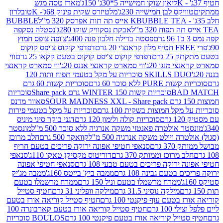
ליאון שוקו חמישייה 5*30ג' 150ג'
מארז טסה מגש
יקס לבן חמישייה 230ג'
מלטיזרס שקית פינוק 68ג'- K
טובלרון
BUBBLE TEA אייס תה תות אפרסק 320 מ"ל
BUBBLE
אבקת נסקוויק שוקו 280ג'
נסטלה נסקפה
פסטה ברילה חלבון פנה 400ג'
צ'ופה צופס חמוץ
דפדפי קוקוס צ'יפס קוקוס
2 גרם
דפדפי קוקוס צ'יפס קוקוס בטעם קקאו 25 גרם
ווי
 מנגו 20ג'
ווי סמארט קראנצי אננס 20ג'
ווי סמארט קראנצי
SKILLS DUO סוכריות על מקל בטעמי תפוח ותות 120
P ללא סוכר 60 גרם
סוכריות קשות 60 גרם
BAD
סוכריות קשות WINTER 150 גרם Share pack
סוכריות
סאוור מדנס
קל חמוצות בשקית 100 גרם
סוכריות על מקל בטעמי פירות
סוכריות קולה ולימון 120 גרם
דגני בוקר סיני מיניס
 אולטרה פאנטזי משקה אנרגיה ללא סוכר 500 מ"ל
מונסטר
ה ויולט משקה אנרגיה 500 מ"ל
קוואקר 500 גרם
חלב מרוכז
3 גרם
סנאפי חטיפי אפונה ירוקה פריכים בטעם חריף
 מרוכז וממותק 370 גרם
דוריטוס מקסיקן טאקו 110ג'
סנאפי
ירוקה פריכים בטעם טבעי 108 גרם
סנאפי חטיפי אפונה
בטעם גבינה 108 גרם
ממבה ביץ' בייטס 160ג'
ממבה מג'יק
ממרח מרשמלו בטעם וניל 150 גרם
ממרח מרשמלו בטעם
מילקה נוסיני 31.5 גרם
מילקה וופליני 31 גרם
חטיף סטייל
בטעם עוף פיקנטי 100 גרם
חטיף סטייל קוריאה אורז בטעם
100 גרם
חטיף סטייל קוריאה אורז בטעם קארבונרה 100
יל קוריאה אורז בטעם פיקנטי 100 גרם
BOULOS סוכריות