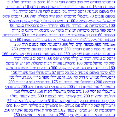
רים מזל טוב בצורת דובי ורוד 16 גרם
טופי כדורים מזל טוב
ם
טופי כדורים פורים שמח בצורת ליצן 16 גרם
סוכריות
70 גרם
סוכריות ג'לי בטעם ליצ'י 70 גרם
סוכריות ג'לי
גרם
מלו מרשמלו קאפקייק ממולא תות 100 גרם
מלו פלוס
יק ממולא 100 גרם
מלו מרשמלו קאפקייק שוקו ממולא
יות גומי בצורת עין כ50 יחידות 500 גרם
מארז סנטה 90
נס סוכריות חמוצות מאוד 60 גרם
סאוור מדנס סוכריות
סאוור מדנס סוכריות חמוצות מדנס 60 גרם
סוכריות
 גולגולת 90 גרם
סאוור מדנס סוכריות חמוצות 60 גרם
 מצופה קרם וניל 300 גרם
עוגת ספוג בטעם תות 250
 בטעם דובדבן 250 גרם
עוגת ספוג בטעם מישמש 250
ג בטעם שוקולד 250 גרם
קינג עוגיות רכות שוקולד צ'יפס 160
יות רכות שוקולד מריר צ'יפס 160 גרם
קינג עוגיות רכות
'יפס 160 גרם
קינג עוגיות רכות שיבולת תפוז שוקו צ'יפס
ה ספוג מצופה קרם קקאו 300 גרם
אורביט רפרשרס מסטיק
עם אבטיח פטל בקבוקון 67 גרם
טרולי גומי פינגווין 150
י שיני דרקולה 150 גרם
טרולי סופר בריין 150ג'
טרולי גומי
טרולי גומי פירות ים 175 גרם
טרולי גומי עכברים 200
י נשיקות תות 200 גרם
טרולי גומי פרות חלב 200 גרם
טרולי
150 גרם
טרולי מרשמלו תפוח 150 גרם
טרולי גומי
200 גרם
קישוטי עוגה בצנצנת 500 גרם צבעוני עגול /
טב ברבקיו טריאקי מתוק 510 מ"ל
בר שוקולד באונטי 57
ולד חלב עם אגוזים 90 גרם
שוק' טב מילקה דיים 100 גרם
יבון צבעוני 5X2 סמ
ארוחת אורז בסגנון איטלקי 250
ז בסגנון מקסיקני 250 גרם
ארוחת אורז אושפלו 250