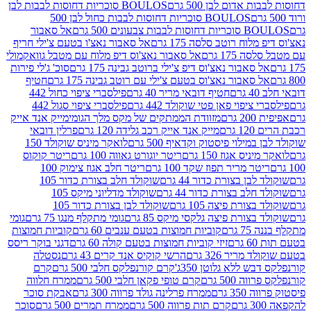
אדום לבן 500 גרם
BOULOS סוכריות דחוסות לבבות לבן
BOULOS סוכריות דחוסות לבבות כחול לבן 500
 צבעונים 500 גרם
אל סאבור
וח רוטב סלסה 175 גרם
אל סאבור נאצ'ו בטעם צ'ילי חריף
175 גרם
אל סאבור נאצ'וס דיפ מלוח עם מטבל גוואקמולי
סאבור נאצ'וס דיפ צ'ילי ברוטב גבינה 175 גרם
סוכ' ג'לי פירות
סאבור נאצ'וס בטעם צ'ילי עם רוטב גבינה 175 גרם
חטיף
חטיף דובאי מריר 40 גרם
פילסברי ציפוי כחול 442
יפוי פאן פטי שוקולד 442 גרם
פילסברי ציפוי סגול 442
רם
מזוודת הממתקים של מקס מלך הגומי
מייק אנד אייק
רם
מייק אנד אייק רכב גלידה 120 גרם
פרלין דובאי
ילוי פיסטוק וקדאיף 500 גרם
לואקר מיניס שוקולד 150
ס אגוז 150 גרם
ריטר יוגורט גאווה 100 גרם
ריטר קוקוס
ר מריר תפוז שקד 100 גרם
ריטר חלב אגוז צימוק 100
בן בצורת כדור 44 גרם
שוקולד חלב בצורת כדור 105
לב בצורת כדור 44 גרם
שוקולד מדליוני מיקס 105
ורת פיצה 105 גרם
שוקולד לבן בצורת כדור 105
צורת פיצה גלקסי מיקס 85 גרם
גומי מתקלף מנגו 75 גרם
גומי
גרם
קוביות חמוצות בטעם ענבים 60 גרם
קוביות חמוצות
ם
זיזי קוביות חמוצות בטעם קולה 60 גרם
דגני בוקר ריסס
ריר 326 גרם
הרשי קוקיס אנד קרים 43 גרם
נסטלה
 ללא גלוטן 350ג'
קרם קורנפלקס חלבי 500 גרם
קרם
500 גרם
קרם טופי פקאן חלבי 500 גרם
ממרח חלווה
 גרם
ממרח פרלינה גולד פרווה 300 גרם
אבקת סוכר
קרם תות פרווה 500 גרם
ממרח תמרים 500 גרם
סוכר