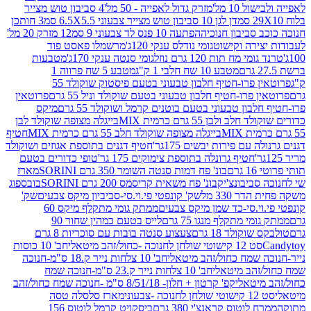
10 מל'
מזרק גדול לאפייה - 50 מל'
4 סביבון טוש מצייר
דן לגן 10 סביבון טוש מצייר צבעוני 6.5X5.5 סמ
3 חותכן
סביבון חנוכיה
הפתעה 10 פנס לד צבעוני 9 סמ
12 מזרק 20 מל'
ירה וקישוט
גומי נודלס ענקי 120ג'
מרשמלו פאסט פוד
 מח תות 120 גרם נוזל
גומי סנטה ענקי 170ג'
מטבעות
מטבע 10 שח חלבי 1 ק"ג
מטבע 5 שח פרווה 1
פרוטאין פרו-חטיף חלבון טבעוני בטעם פיסטוק שוקולד 55
פרו-חטיף חלבון טבעוני בטעם שוקולד וניל 55 גרם
פרוטאין
בון טבעוני בטעם בוטנים קרמל ושוקולד 55 גרם
מיקס
 ולבן 55 גרם כרמית MIX
בייגלה מצופה שוקולד לבן
בייגלה מצופה שוקולד חלב 55 גרם כרמית MIX
חטיף
עם פירות יבשים 175גר'
חטיף דגנים בתוספת אגוזים ושוקולד
חטיף גרונלה בתוספת צימוקים 175 גר'
טופי כדורים בטעם
ם
בונ' פח דמות סנטה השומר 350 גרם SORINI
מארז
ביבונצ'יק
בונ' פח משאית קריסמס 200 גרם SORINI
בובספוג
 330 מל
שק' קונפטי פי.וי.סי-סביביון מיקס צבעים
שק'
וי.סי-כד שמן מיקס צבעים
ממתק גומי מתקלף מיקס 60
י מתקלף מנגו 75 גרם
לייס בטעם כמהין שחור 90
קולד 18 גרם
צעצוע סנטה בובות עם סוכריות 8 גרם
1 קישוטי שולחן לחנוכה -כחול/זהב מיטאלי
חב' 10 כוסות
 שמח כחול/זהב מיטאלי
חב' 10 צלחות נייר ק.18 ס"מ-חנוכה
הב מיטאלי
חב' 10 צלחות נייר ק.23 ס"מ-חנוכה שמח
יטאלי
קפ' קרטון + חלון- 8/51/18 ס"מ -חנוכה שמח כחול/זהב
עוני
מארז סלסלה טסה
לוטוס קראנצ'י 380 גרם
ביסקויט קרמל לוטוס 156