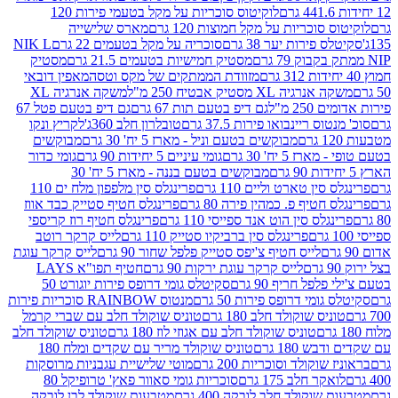
לוקיטוס סוכריות על מקל בטעמי פירות 120
סוכריות על מקל חמוצות 120 גרם
מארס שלישייה
פירות יער 38 גרם
סוכריה על מקל בטעמים 22 גרם
NIK L
מסטיק חמישיות בטעמים 21.5 גרם
מסטיק
מזוודת הממתקים של מקס וטסה
מאפין דובאי
יה XL מסטיק אבטיח 250 מ"ל
משקה אנרגיה XL
2 מ"ל
גם דיפ בטעם תות 67 גרם
גם דיפ בטעם פטל 67
ס ריינבואו פירות 37.5 גרם
טובלרון חלב 360ג'
לקריץ ונקו
מבוקשים בטעם וניל - מארז 5 יח' 30 גרם
מבוקשים
5 יח' 30 גרם
גומי עיניים 5 יחידות 90 גרם
גומי כדור
מבוקשים בטעם בננה - מארז 5 יח' 30
ין טארט וליים 110 גרם
פרינגלס סין מלפפון מלח ים 110
חטיף פ. כמהין פירה 80 גרם
פרינגלס חטיף סטייק כבד אווז
לס סין הוט אנד ספייסי 110 גרם
פרינגלס חטיף רוז קריספי
פרינגלס סין ברביקיו סטייק 110 גרם
לייס קרקר רוטב
לייס חטיף צ'יפס סטייק פלפל שחור 90 גרם
לייס קרקר עוגת
לייס קרקר עוגת ירקות 90 גרם
חטיף תפו"א LAYS
פל חריף 90 גרם
סקיטלס גומי דרופס פירות יוגורט 50
ומי דרופס פירות 50 גרם
מנטוס RAINBOW סוכריות פירות
יס שוקולד חלב 180 גרם
טוניס שוקולד חלב עם שברי קרמל
טוניס שוקולד חלב עם אגוזי לוז 180 גרם
טוניס שוקולד חלב
 180 גרם
טוניס שוקולד מריר עם שקדים ומלח 180
וקולד וסוכריות 200 גרם
מוטי שלישיית עגבניות מרוסקות
ר חלב 175 גרם
סוכריות גומי סאוור פאץ' טרופיקל 80
וקולד חלב לובקה 400 גרם
מטבעות שוקולד לבן לובקה