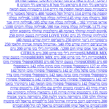
אורביט גומי לעיסה ללא סוכר בטעם תפוח 14
תות 8 גרם
ראש ג'לי פטל 8 גרם
ראש ג'לי דובדבן 8
עם חמאה קופסת פח ורדים 114 גרם
עוגיות טעם חמאה
 114 גרם
רול וופל מאסטר 400 גרם
וופל מאסטר גריף
ון מגה שוקו 145ג'
מילקה טבלה פטל 100ג'-K
מילקה טבלה
ג' - K
מילקה טבלה אגוז שלם 95ג'-K
מילקה קייק אנד
מילקה טבלה צימוק אגוז 90ג'-K
מילקה טבלה דובדבן 100ג' -
ת שוקולד באהבה 48 גרם
לבבות שוקולד בקופסא יהלום
2 גרם I LOVE YOU
סוכריות בטעם קוקוס 250
ינגר קוקוס 250 גרם
צ'יפס ירקות שורש בטטה 40ג
רקות שורש סלק 40ג' -אורגני
הל משקה אנרגיה קלאסי 250
 שוקו חום 200ג'- K
סוכריות ג'ילי בוני פרוט 200 גרם
SUM
סוכריות ג'ילי בוני פרוט 200 גרם CITRUS
ילי בוני פרוט 200 גרם BERRY MIX
פופקורן בטעם שוקו
פופקורן בטעם קרמל 60 גרם OISHI
פופפולי פופקורן מוכן
פופפולי פופקורן מוכן מתוק מלוח 142 גרם
פופפולי
פלפל מלח ים 142 גרם
פופפולי פופקורן מוכן קרמל 142
ופקורן מוכן גבינה נאצו 142 גרם
פופפולי פופקורן מוכן צדר
פופפולי פופקורן מוכן צדר חלפיניו 142 גרם
פופפולי פופקורן
גרם
פופפולי פופקורן מוכן חמאה 142 גרם
קינדר בואנו
ם
גונץ בוטנים קלויים עם מלח 150 גר'
מנטוס שקית
מנטוס שקית פירות 135 גרם
מארז מקלות ביסקוויט עם
גרם
זריפה גרעיני דלעת 250 גרם
זריפה גרעיני אבטיח
ט רוטב ברביקיו אורגינל 510 מ"ל
פבורס טראפל לבן פיסטוק
טראפל שוקו 100ג'
פבורס טראפל לבן וניל 100ג'
פבורס