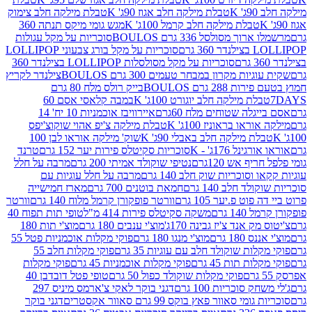
K
טבלת מילקה חלב אגוז 90ג' K
טבלת מילקה חלב צימוק
טבלת מילקה חלב קרמל 100ג' K
מגש גומי מיקס תנתה 360
 מסולסל 336 גרם BOULOS
סוכריות על מקל עגולות
 גרם
סוכריות על מקל בורג צבעוני LOLLIPOP
סוכריות על מקל מסולסלות LOLLIPOP בצילנדר 360
ות מקרון במבחר טעמים 300 גרם BOULOS
צילנדר לקריץ
28 גרם BOULOS
בייק רולס מלח 80 גרם
ת מילקה חלב יוגורט 100ג' K
במבה קלאסי אסם 60
לה שטוחים מלח 60גרם
איירוויבז אוכמניות 10 יח' 14
או בראוניז 100ג' K
טבלת מילקה צ'יפ אהוי שוקוצ'יפס
ת מילקה חלב באבלי 90ג' K
שוק' מילקה אוראו לבן 100
נל 176ג' - K
סוכריות סקיטלס פירות יער 152 גרם
טרנד
 אש 120גרם
נטיפי שוקולד אמיתי 200 גרם
מרבה על חלל
סוכריות שוק חלב 140 גרם
מרבה על חלל עוגיות עם
 חלב 140 גרם
חמאת בוטנים 700 גרם
מארז חמישייה
ט פ.יער 105 גרם
וורטר פופקורן קרמל מלוח 140 גרם
וורטר
1 גרם
משקה סקיטלס פירות 414 מ"ל
טופי תות תפוח 40
 אנד צ'יז גבינה 170ג'
מוצ'י ענבים 180 גרם
מוצ'י תות 180
18 גרם
מוצ'י מנגו 180 גרם
פוקי מקלות אוכמניות פטל 55
ות שוקולד חלב עם עוגיות 35 גרם
פוקי מקלות חלב 55
ת תות 45 גרם
פוקי מקלות אוכמניות 45 גרם
פוקי מקלות
פוקי מקלות שוקולד כפול 50 גרם
טופי פטל דובדבן 40
 סוכריות 100 גרם
דגני בוקר לאקי צ'ארמס מיניס 297
י סאוור פאץ בוקס 99 גרם סאוור אקסטרים
דגני בוקר