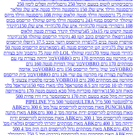
לוטוס בטעם קרמל 250 גרם
גליליות וופלים לימון 250
ד איש שלג 150 גרם
סנטה וורלד סנטה,איש שלג ומלאך
סנטה וורלד סנטה קלאוס שקית 108 גרם
סנטה וורלד מיקס
 במגף 243 גרם
סנטה וורלד מיקס שוקולד קריסמס בכוס
י פינגווין 70ג'
היידי איש שלג 70ג'
היידי איש שלג 150ג'
קינדר
3xג' 45ג'
שוקולד קינדר בצורת סנטה קלאוס
קריסמיס כוכב קטן 40 ג
קינדר קריסמס שוקולד 150ג'
קינדר
בנים 75ג'
פררו קריסמס רושר כוכב 37.5 ג'
דופלו קריסמיס
קיט קט קריסמיס סנטה 45 ג'
סמארטיס קריסמיס סנטה 50
עומד 70ג'
גונץ שוקולד LOL לוח שנה 75 גרם
בונ' זהב בצורת
תקים 170 גרם VOBRO
בונ' ירוקה בצורת עץ עם
בונ' שוק' דמויות סנטה 160 גרם
נ' שוק' גריזלי קריסמס 156 גרם VOBRO
בונ' אדומה
עץ מקרטון עם שרי 126 גרם VOBRO
בונ' בית קריסמס
 200 גרם VOBRO
10 סביבון פלסטיק צבעוני 9
טראפל בלגי מארז כסף 150ג'
טראפל בלגי
אירופה סוכריות מקל סבא בטעם מנטה 170 גרם
אירופה
סבא בטעם תות 170 גרם
מונסטר גרין זירו פחית 500
ULT
מונסטר 500 מ"ל PIPELINE
ABK
PU
לקריסמיס ידית אדומה מס' 2 300 גרם
ABK מארז מתנה
מס' 1 200 גרם
ABK מארז ממתקים לקריסמיס ידית
ABK מארז ממתקים יוקרתי לקריסמיס (מלאך) מס'
ABK מארז ממתקים גדול לקריסמיס דגם תיק מס' 4 500
קיבלר