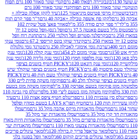
בונבוניירה רפאלו 240 גרם
קנדי שוגר סאוור 100 גרם תפוח
וור 100 גרם תפוח
קנדי שוגר סאוור 100 גרם
 מרסי פטיטס מיניאטור 125ג'
עיד לקקן אסלה טבילה +
לקקן פח אשפה טבילה +אבקה 40 גרם
ד"ר פפר קרם תות
 פפר קרם סודה 355 מ"ל
סאוור פאצ' פטל שקית 102
יל בטעם פאנטה 37.5 גרם
וופל ג'נסן-וופל טוסט 12 יח'
בקרסלנד-סטרופ וופל הולנדי 250 גרם
תחנת רוח וופל
קינדר שוקו בונס קריספי 67.2 גרם
גומי ענקי
ערכת גומי אימוג'י לאכילה 250 גרם
טרנד גומי גולגולת
גומי ענקי מוגזם לב 454ג'
גומי ענק קולה 120ג'
גומי ענק
גומי ענק מלפפון חמוץ 120ג'
גומי ענק גלידה 120ג'
גומי ענק
גומי ענק דונאט 120ג'
PICKY חטיף בוטנים בציפוי
יסטוק 40 גרם
PICKY חטיף בוטנים בציפוי שוקולד שיש
יפוי שוקולד טעם תות 40 גרם
PICKY
בציפוי שוקולד חלב 40 גרם
פוקימון משקה פחית ליים 330
 פוקימון בטעם אפרסק 330 מ"ל
פוקימון משקה מוגז בטעם
פוקימון משקה מוגז בטעם ליצ'י 330 מל
פרינגלס סין גבינה 110
ן עגבניות 110 גרם
פרינגלס חטיף ציפס אצות 110 גרם
עיד
ות 120 גרם
חטיף תפו"א LAYS בטעם כמהין ופלפל
מרשמלו מהאגדות מיקס אהבה מקל 35 גרם
מרשמלו
רן מקל 35 גרם
מרשמלו מהאגדות יער מקל 35
מהאגדות פרפרים מקל 35 גרם
מרשמלו מהאגדות חיות מארז
מלו מהאגדות צבעוני מארז 110 גרם
מרשמלו מהאגדות יער
לומאר טראפל פריך ק.ברולה 120ג'
לומאר עיגולים פריכים
לומאר עיגולים פריכים קוקוס 60ג'
לומאר וופל בסגנון בלגי