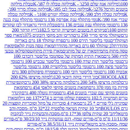
וז שלם 250ג' - K
מילקה טבלה לו 87ג'-K
טבלת מילקה
2ג'-K
מילקה בבלי לבן 95ג'-K
מילקה טבלה מריר 90ג'-
חלב 90ג'-K
מילקה טבלה יוגורט 100ג' - K
מילקה טבלה
גומי מתקלף ענק אפרסק 136 גרם
גומי מתקלף ענק בננה
י מתקלף ענק ענבים 136 גרם
טבלת היידי גראנדור לבן שקדים
סניקרס ח.בוטנים חמישייה קרימי 182.5ג'
ריץ קרקר 200
סי מריר 250 גרם
הריבו זהב מקסי דובונים 375ג'
מארז ספר
ומי בליסטר תירס 100 גרם
פרח שוקולד 18 גרם באריזה
ד 60 גרם באריזה מהודרת
מארז טסה מנות קלאסי
מארז
מתמיד
מארז ים של מותגים
מארז סירת מתוקטסה
סילאן טבעי
מארז התיק המתוק של טסה
גומי בליסטר דובדבן 100
טר תות שדה 100 גרם
גומי בליסטר עכביש 100 גרם
גומי
 גרם
גומי בליסטר מילקשייק 100 גרם
גומי בליסטר
גומי בליסטר דובי 100 גרם
ממרח סיפקולוס 300 גרם
CHO
בונ' היידי בוקה דובאי 120ג'
למקה מרציפן 62% 200
54% 200 גרם
למקה מרציפן 38% 200 גרם
קונפיטורת
3 גרם
חמאת בוטנים סקיפי קלאסי 454 גרם
חמאת
עם שברי בוטנים 454 גרם
ממרח נוטלה 400 גרם
קינדר
10 גרם
מפת שולחן פורים כ 274*137 סמ ניילון
מארז
רים * 25 גרם
מארז 4 סוכריות על מקל וסוכריות קופצות 20
חב' 10 שקית נשיאה פלסטיק 22*32 ס"מ -מסכה-זהב
כה-זהב
שקית נייר לבקבוק
שקית נייר 30/23/10 ס"מ-פורים
-זהב מיטאלי
שקית נייר 38.5/31/11 ס"מ-פורים
זהב מיטאלי
קופ' קרטון חלון 18/15/8 ס"מ -פורים שמח-דגם