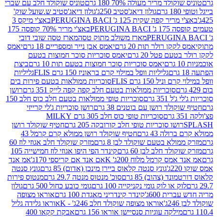
לד מריר מעולה 70% 180 גרם
טוניס שוקולד חלב עם שברי
גולון דיאג'סטיב 250ג'
גולון דיאג'סטיב ש.שועל שוק'
 קפה שקית 125 ג' PERUGINA BACI
באצ'י מיקס 3
PERUGINA
באצ'י מריר 70% קופסה 175
מארז משולב מתוק טסה
מארז טסה שובי דובי
קן רולר תות 20 גרם
יאמס אבן נייר ומספריים 18 גרם
יאמס
עם פטל 20 גרם
יאמס סוכריות סוכר חמוצות בטעם
יאמס סוכריות סוכר חמוצות בטעם תות 10 גרם
ביצת
גליליות וופל במילוי קרם בראוניז 150 גרם FLIS
גליליות
יל 150 גרם FLIS
סוכריות ממולאות בטעם פירות בים
סוכריות ממולאות בטעם חלב קפה קפה לייק 351 גרם
רושן
351 גרם
סוכריות טופי ממולאות בטעם חלב כוס חלב 150
ולד רושן עם בוטנים 38 גרם
רושן סוכריות ג'לי קרייזי
סוכריות טופי כוס חלב 305 גרם MILKY
ושו סוכריות טופי חלב קורובקה 205 גרם
חטיף שוקולד רושן
לה 43 גרם
חטיף שוקולד רושן ממולא קרם קרמל 43
ולא בטעם שוקולד לבן 8 גרם
מזרק שוקולד חלב אגוזי לוז 60
לד חלב לבן 60 גרם
קינדר הפי היפו אגוזי לוז חמישייה 105
מס קרמל מלוח 200ג' K
אם אנד אם קריספי 170ג'
אמ אנד
גונץ סנטה קלאוס ביירן מינכן (אדום) 85 גרם
גונץ סנטה
ד (צהוב) 85 גרם
סוכ' מנטוס מנטה 29.7 גרם
מנטוס פירות
ק או לוק גומי נקניקייה 100 גרם
גומי כובע כחול 500 גרם
גולון
ית 600ג'
קינדר קינדריני מאגדת 100 גרם
אוראו מצופה
'
אוראו מצופה שוקולד חלב 246ג' - K
אוראו גלידה גליל
ילקה עוגיות סנסיישן אוראו 156 גרם
אבקת קקאו 400