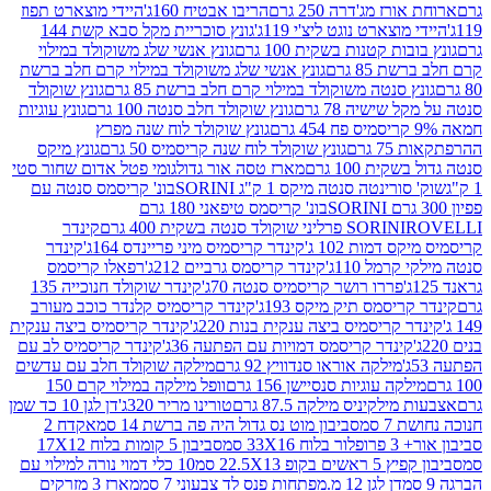
ז מג'דרה 250 גרם
הריבו אבטיח 160ג'
היידי מוצארט תפוז
וצארט נוגט ליצ'י 119ג'
גונץ סוכריית מקל סבא קשת 144
ת קטנות בשקית 100 גרם
גונץ אנשי שלג משוקולד במילוי
85 גרם
גונץ אנשי שלג משוקולד במילוי קרם חלב ברשת
 סנטה משוקולד במילוי קרם חלב ברשת 85 גרם
גונץ שוקולד
שישיה 78 גרם
גונץ שוקולד חלב סנטה 100 גרם
גונץ עוגיות
גונץ שוקולד לוח שנה מפרץ
גרם
גונץ שוקולד לוח שנה קריסמיס 50 גרם
גונץ מיקס
ת 100 גרם
מארז טסה אור גדול
גומי פטל אדום שחור סטי
רינטה סנטה מיקס 1 ק"ג SORINI
בונ' קריסמס סנטה עם
בונ' קריסמס טיפאני 180 גרם
גרם
SORINI
קינדר
דמות 102 ג'
קינדר קריסמיס מיני פריינדס 164ג'
קינדר
מל 110ג'
קינדר קריסמס גרביים 212ג'
רפאלו קריסמס
פררו רושר קריסמיס סנטה 70ג'
קינדר שוקולד חנוכייה 135
יסמס תיק מיקס 193ג'
קינדר קריסמיס קלנדר כוכב מעורב
 קריסמיס ביצה ענקית בנות 220ג'
קינדר קריסמיס ביצה ענקית
ינדר קריסמס דמויות עם הפתעה 36ג'
קינדר קריסמיס לב עם
מילקה אוראו סנדוויץ 92 גרם
מילקה שוקולד חלב עם עדשים
קה עוגיות סנסיישן 156 גרם
וופל מילקה במילוי קרם 150
לקיניס מילקה 87.5 גרם
טורינו מריר 320ג'
דן לגן 10 כד שמן
 סמ
סביבון מוט נס גדול היה פה ברשת 14 סמ
אקדח 2
33 סמ
סביבון 5 קומות בלוח 17X12
ופ 22.5X13 סמ
10 כלי דמוי נורה למילוי עם
דן לגן 12 מ.מפתחות פנס לד צבעוני 7 סמ
מארז 3 מזרקים