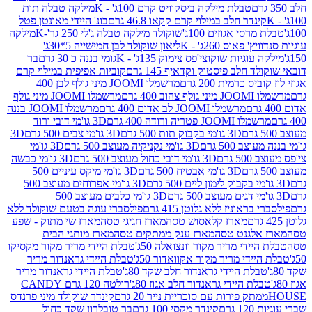
טבלת מילקה ביסקוויט קרם 100ג' - K
מילקה טבלה תות
נדר חלב במילוי קרם קקאו 46.8 גרם
בונ' היידי מאונטן פטל
סי אגוזים 100ג'
שוקולד מילקה טבלה ג'לי 250 גר'-K
מילקה
פאוס 260ג' - K
ליאון שוקולד לבן חמישייה 5*30ג'
וגיות שוקוצי'פס צימוק 135ג' - K
גומי בננה כ 30 גרם
בר
 חלב פיסטוק וקדאיף 145 גרם
קוביות אפיפית במילוי קרם
 כרמית 200 גרם
מרשמלו JOOMI מיני גולף לבן 400
400 גרם
מרשמלו JOOMI מיני גולף
מרשמלו JOOMI לב אדום 400 גרם
מרשמלו JOOMI בננה
JOOM פטריה ורודה 400 גרם
3D גו'מי דובי ורוד
3D גו'מי בקבוק תות 500 גרם
3D גו'מי צבים 500 גרם
3D
 500 גרם
3D גו'מי נקניקיה מעוצב 500 גרם
3D גו'מי
גרם
3D גו'מי דובי כחול מעוצב 500 גרם
3D גו'מי כבשה
3D גו'מי אבטיח 500 גרם
3D גו'מי מיקס עיניים 500
3D גו'מי אפרוחים מעוצב 500
3D גו'מי כלבים מעוצב 500
ראוניז ללא גלוטן 415 גרם
פילסברי עוגה בטעם שוקולד ללא
מארז קלאסוש טסה
מארז חגיגי טסה
מארז שי מתוק - שפע
אלגנט טסה
מארז ענק ממתקים טסה
מארז מותגי הבית
ידי מריר מקור וונצואלה 50ג'
טבלת היידי מריר מקור מקסיקו
ידי מריר מקור אקוואדור 50ג'
טבלת היידי גראנדור מריר
לת היידי גראנדור חלב שקד 80ג'
טבלת היידי גראנדור מריר
ת היידי גראנדור חלב אגוז 80ג'
רולטה 120 גרם CANDY
תק פירות עם סוכריית נייר 20 גרם
קינדר שוקולד מיני פרנדס
רם
קינדר מקסי 100 גרם
בר טובלרון שקד כחול