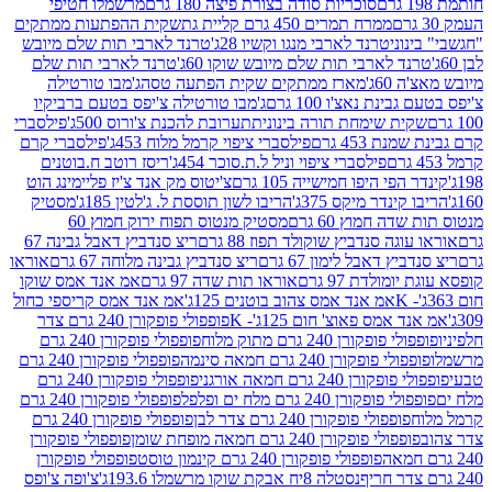
סוכריות סודה בצורת פיצה 180 גרם
מרשמלו חטיפי
ממרח תמרים 450 גרם קליית גת
שקית ההפתעות ממתקים
וני
טרנד לארבי מנגו וקשיו 28ג'
טרנד לארבי תות שלם מיובש
ד לארבי תות שלם מיובש שוקו 60ג'
טרנד לארבי תות שלם
6ג'
מארז ממתקים שקית הפתעה טסה
ג'מבו טורטילה
נת נאצ'ו 100 גרם
ג'מבו טורטילה צ'יפס בטעם ברביקיו
ית שימחת תורה בינונית
תערובת להכנת צ'ורוס 500ג'
פילסברי
 453 גרם
פילסברי ציפוי קרמל מלוח 453ג'
פילסברי קרם
פילסברי ציפוי וניל ל.ת.סוכר 454ג'
ריסז רוטב ח.בוטנים
פי היפו חמישייה 105 גרם
צ'יטוס מק אנד צ'יז פליימינג הוט
ינדר מיקס 375ג'
הריבו לשון תוססת ל. ג'לטין 185ג'
מסטיק
ה חמוץ 60 גרם
מסטיק מנטוס תפוח ירוק חמוץ 60
גה סנדביץ שוקולד תפוז 88 גרם
ריצ סנדביץ דאבל גבינה 67
ץ דאבל לימון 67 גרם
ריצ סנדביץ גבינה מלוחה 67 גרם
אוראו
מולדת 97 גרם
אוראו תות שדה 97 גרם
אמ אנד אמס שוקו
אמ אנד אמס צהוב בוטנים 125ג'
אמ אנד אמס קריספי כחול
אמס פאוצ' חום 125ג'- K
פופפולי פופקורן 240 גרם צדר
פופקורן 240 גרם מתוק מלוח
פופפולי פופקורן 240 גרם
י פופקורן 240 גרם חמאה סינמה
פופפולי פופקורן 240 גרם
רן 240 גרם חמאה אורגני
פופפולי פופקורן 240 גרם
פופקורן 240 גרם מלח ים ופלפל
פופפולי פופקורן 240 גרם
פופפולי פופקורן 240 גרם צדר לבן
פופפולי פופקורן 240 גרם
פולי פופקורן 240 גרם חמאה מופחת שומן
פופפולי פופקורן
פופפולי פופקורן 240 גרם קינמון טוסט
פופפולי פופקורן
נסטלה 8יח אבקת שוקו מרשמלו 193.6ג'
צ'ופה צ'ופס