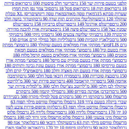
רות יער 150 גרם
ריטר חלב פיסטוק 100 גרם
רואופ פירות
תות 18 גרם
רואופ פטל 18 גרם
סוכ' צמר גפן תות חמוץ
1ג'
מארז טסה מאוהב
מארז טסה ריגושים
ריסז XL טבלת
שוקוליטלי מקרונים תות שדה 90 גרם
קוטדור בושה חלב
גלס אורגינל 149 גרם
פרינגלס ברביקיו 158 גרם
פרינגלס
פרינגלס פיצה 158 גרם
בצקניות אורז להכנה מהירה-
ניוקי שלושה צבעים 500 גרם
מיני ניוקי 500 גרם
ניוקי
ג'יו קונכיות 500 גרם
גליליות וופל במילוי קרם אגוזים 150
וצ'י ממתקי אורז ממולאים בטעם שוקולד 180 גרם
מוצ'י ממתק
180 גרם
מוצ'י ממתקי אורז ממולאים בטעם חמאת
מוצ'י ממתקי אורז ממולאים בטעם קרמל מלוח 180
תק אורז בטעם פנקייק עם מייפל 180 גרם
מוצ'י ממתק אורז
18 גרם
מוצ'י ממתק אורז בטעם עוגת גבינה ותותים 180
תק אורז בטעם תה מאצ'ה וחלב 180 גרם
אמיצ'לי קרם חלב
סוכריות 100 גרם
ממרח דובאי פטל חלבי 500 גרם
קרמבה
פרורי קראמבל 400 גרם
רוטב פירות יער 300 מ"ל
רוטב
 300 מ"ל
רוטב נוצ'יטלו חלבי 300 מ"ל
מלית פירות יער
דבן אמרנה בסירופ 300 גרם
מילוי קינמון 500 גרם
קרם
קרמו ריו 500 גרם
קרם פטל למילוי מקרון 500 ג'
סניידרס
טעם צ'דר 319 גרם
מלו מרשמלו טוויסט מילוי תפוח 63
לו טוויסט מילוי תפוז 63 גרם
לקקן פיןפופ-פירות צובע לשון
מרשמלו גלידה 100 גרם
מרשמלו גלידה 25 גרם
מלו פלוס
עוני 100 גרם
מלו פלוס מרשמלו מיני ורוד לבן 100 גרם
מלו
 מילוי תות 63 גרם
שוקולד דובאי 60 גרם
לואקר אגוז 90
ו 90 גרם
לקקן פיןפופ 10 יח' 170 גרם
אוראו קלאסי מארז