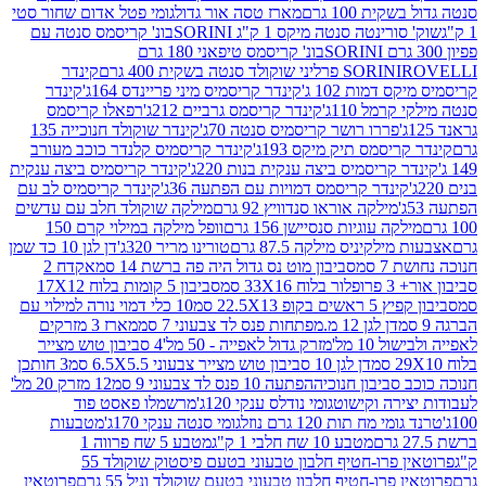
ת 100 גרם
מארז טסה אור גדול
גומי פטל אדום שחור סטי
רינטה סנטה מיקס 1 ק"ג SORINI
בונ' קריסמס סנטה עם
בונ' קריסמס טיפאני 180 גרם
גרם
SORINI
קינדר
דמות 102 ג'
קינדר קריסמיס מיני פריינדס 164ג'
קינדר
מל 110ג'
קינדר קריסמס גרביים 212ג'
רפאלו קריסמס
פררו רושר קריסמיס סנטה 70ג'
קינדר שוקולד חנוכייה 135
יסמס תיק מיקס 193ג'
קינדר קריסמיס קלנדר כוכב מעורב
 קריסמיס ביצה ענקית בנות 220ג'
קינדר קריסמיס ביצה ענקית
ינדר קריסמס דמויות עם הפתעה 36ג'
קינדר קריסמיס לב עם
מילקה אוראו סנדוויץ 92 גרם
מילקה שוקולד חלב עם עדשים
קה עוגיות סנסיישן 156 גרם
וופל מילקה במילוי קרם 150
לקיניס מילקה 87.5 גרם
טורינו מריר 320ג'
דן לגן 10 כד שמן
 סמ
סביבון מוט נס גדול היה פה ברשת 14 סמ
אקדח 2
33 סמ
סביבון 5 קומות בלוח 17X12
ופ 22.5X13 סמ
10 כלי דמוי נורה למילוי עם
דן לגן 12 מ.מפתחות פנס לד צבעוני 7 סמ
מארז 3 מזרקים
10 מל'
מזרק גדול לאפייה - 50 מל'
4 סביבון טוש מצייר
דן לגן 10 סביבון טוש מצייר צבעוני 6.5X5.5 סמ
3 חותכן
סביבון חנוכיה
הפתעה 10 פנס לד צבעוני 9 סמ
12 מזרק 20 מל'
ירה וקישוט
גומי נודלס ענקי 120ג'
מרשמלו פאסט פוד
 מח תות 120 גרם נוזל
גומי סנטה ענקי 170ג'
מטבעות
מטבע 10 שח חלבי 1 ק"ג
מטבע 5 שח פרווה 1
פרוטאין פרו-חטיף חלבון טבעוני בטעם פיסטוק שוקולד 55
פרו-חטיף חלבון טבעוני בטעם שוקולד וניל 55 גרם
פרוטאין