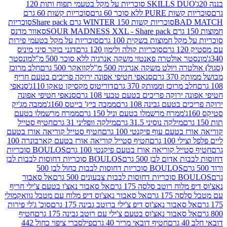
SKILLS DUO סוכריות על מקל בטעמי תפוח ותות 120
P ללא סוכר 60 גרם
סוכריות קשות 60 גרם
BAD
סוכריות קשות WINTER 150 גרם Share pack
סוכריות
סאוור מדנס
קל חמוצות בשקית 100 גרם
סוכריות על מקל בטעמי פירות
סוכריות קולה ולימון 120 גרם
דגני בוקר סיני מיניס
 אולטרה פאנטזי משקה אנרגיה ללא סוכר 500 מ"ל
מונסטר
ה ויולט משקה אנרגיה 500 מ"ל
קוואקר 500 גרם
חלב מרוכז
3 גרם
סנאפי חטיפי אפונה ירוקה פריכים בטעם חריף
 מרוכז וממותק 370 גרם
דוריטוס מקסיקן טאקו 110ג'
סנאפי
ירוקה פריכים בטעם טבעי 108 גרם
סנאפי חטיפי אפונה
בטעם גבינה 108 גרם
ממבה ביץ' בייטס 160ג'
ממבה מג'יק
ממרח מרשמלו בטעם וניל 150 גרם
ממרח מרשמלו בטעם
מילקה נוסיני 31.5 גרם
מילקה וופליני 31 גרם
חטיף סטייל
בטעם עוף פיקנטי 100 גרם
חטיף סטייל קוריאה אורז בטעם
100 גרם
חטיף סטייל קוריאה אורז בטעם קארבונרה 100
יל קוריאה אורז בטעם פיקנטי 100 גרם
BOULOS סוכריות
אדום לבן 500 גרם
BOULOS סוכריות דחוסות לבבות לבן
BOULOS סוכריות דחוסות לבבות כחול לבן 500
 צבעונים 500 גרם
אל סאבור
וח רוטב סלסה 175 גרם
אל סאבור נאצ'ו בטעם צ'ילי חריף
175 גרם
אל סאבור נאצ'וס דיפ מלוח עם מטבל גוואקמולי
סאבור נאצ'וס דיפ צ'ילי ברוטב גבינה 175 גרם
סוכ' ג'לי פירות
סאבור נאצ'וס בטעם צ'ילי עם רוטב גבינה 175 גרם
חטיף
חטיף דובאי מריר 40 גרם
פילסברי ציפוי כחול 442