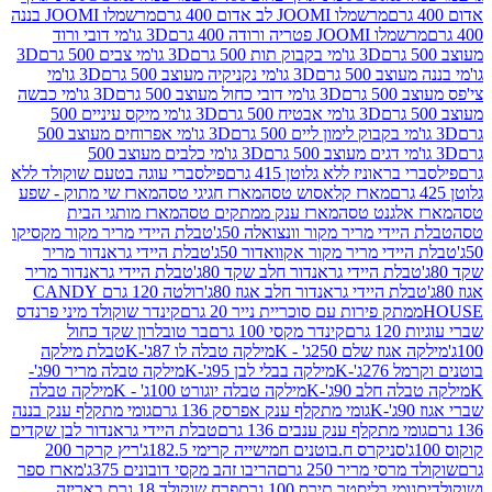
מרשמלו JOOMI לב אדום 400 גרם
מרשמלו JOOMI בננה
JOOM פטריה ורודה 400 גרם
3D גו'מי דובי ורוד
3D גו'מי בקבוק תות 500 גרם
3D גו'מי צבים 500 גרם
3D
 500 גרם
3D גו'מי נקניקיה מעוצב 500 גרם
3D גו'מי
גרם
3D גו'מי דובי כחול מעוצב 500 גרם
3D גו'מי כבשה
3D גו'מי אבטיח 500 גרם
3D גו'מי מיקס עיניים 500
3D גו'מי אפרוחים מעוצב 500
3D גו'מי כלבים מעוצב 500
ראוניז ללא גלוטן 415 גרם
פילסברי עוגה בטעם שוקולד ללא
מארז קלאסוש טסה
מארז חגיגי טסה
מארז שי מתוק - שפע
אלגנט טסה
מארז ענק ממתקים טסה
מארז מותגי הבית
ידי מריר מקור וונצואלה 50ג'
טבלת היידי מריר מקור מקסיקו
ידי מריר מקור אקוואדור 50ג'
טבלת היידי גראנדור מריר
לת היידי גראנדור חלב שקד 80ג'
טבלת היידי גראנדור מריר
ת היידי גראנדור חלב אגוז 80ג'
רולטה 120 גרם CANDY
תק פירות עם סוכריית נייר 20 גרם
קינדר שוקולד מיני פרנדס
רם
קינדר מקסי 100 גרם
בר טובלרון שקד כחול
וז שלם 250ג' - K
מילקה טבלה לו 87ג'-K
טבלת מילקה
2ג'-K
מילקה בבלי לבן 95ג'-K
מילקה טבלה מריר 90ג'-
חלב 90ג'-K
מילקה טבלה יוגורט 100ג' - K
מילקה טבלה
גומי מתקלף ענק אפרסק 136 גרם
גומי מתקלף ענק בננה
י מתקלף ענק ענבים 136 גרם
טבלת היידי גראנדור לבן שקדים
סניקרס ח.בוטנים חמישייה קרימי 182.5ג'
ריץ קרקר 200
סי מריר 250 גרם
הריבו זהב מקסי דובונים 375ג'
מארז ספר
ומי בליסטר תירס 100 גרם
פרח שוקולד 18 גרם באריזה