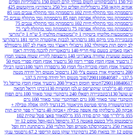
ביסקוויט לוטוס במילוי קרם לוטוס 150 גרם
גליליות וופלים
 גרם
גליליות וופלים וניל 250 גרם
היינץ מיוקטשופ 425
י מתקלף חיות 102 גרם
ממתק גומי מתקלף ענבים מנגו 85
י מתקלף אפרסק תפוז 85 גרם
ממתק גומי מתקלף ענבים 75
י מתקלף חיות 102 גרם
ממתק גומי מתקלף ענבים 75
י מתקלף אפרסק 75 גרם
ממתק גומי מתקלף ליצ'י 75
לוטיזן ביטקוין 1 ק"ג
מטבעות מולטיזן 5 ש"ח 1 ק"ג
הרשי
 מיקס 181 גרם
הרשי לבבות אקסטרה קרימי 181 גרם
הרשי
שוקולד 102 גרם
ג'ולי ראנצ'ר גומי מארז לב 107 גרם
נודלס
בטעם עוף חריף 140 גרם
אטריות להכנה מהירה ראמן
שחורה צאצ'רוני 140 גרם
צופה לקריץ שטוח צבעוני חמוץ
מץ חומץ ספריי רימון 50 גרם
עיד אומץ חומץ ספריי מטף 50
 חומץ סוכריה+גלי חמוץ 50 גרם
פררו רושר 100ג'
בוטן רביולי
ף אורז בטעם צ'לי 120 גרם
סוכ' מנטוס רול יחידה מנטה
סוכ' מנטוס רול יחידה פירות 37.5ג' -
72901
חטיפי חומוס דבאייל 200 גרם
עיד אומץ חומץ טריפל ג'ל
ברגן שוקוצ'יפס ש.לבן חמוציות 130ג'
ברגן רויאל חמאה
בונבוניירה רפאלו 240 גרם
קנדי שוגר סאוור 100 גרם תפוח
וור 100 גרם תפוח
קנדי שוגר סאוור 100 גרם
 מרסי פטיטס מיניאטור 125ג'
עיד לקקן אסלה טבילה +
לקקן פח אשפה טבילה +אבקה 40 גרם
ד"ר פפר קרם תות
 פפר קרם סודה 355 מ"ל
סאוור פאצ' פטל שקית 102
יל בטעם פאנטה 37.5 גרם
וופל ג'נסן-וופל טוסט 12 יח'
בקרסלנד-סטרופ וופל הולנדי 250 גרם
תחנת רוח וופל
קינדר שוקו בונס קריספי 67.2 גרם
גומי ענקי