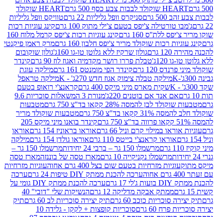
ולד לבבות צבע כסף 500 גרם
HEART שוקולד
50 גרם
סניקרס וופל גליליות 22 גרם
טוויקס וופל גליליות
ו טורטילה צ'יפס בטעם צ'ילי מתוק 100 גרם
קינג עוגיות רכות
ס ללת''ס 160 גרם
קינג עוגיות רכות צ'יפס קרמל מלוח 160
יות רכות שוקולד מריר צ'יפס חלבון 160 גרם
מרק ראמן פיקנטי
 גרם
גולון שרקיז ללא גלוטן טו-גו 160ג'
גולון שוקובום
 120ג'
טבלת פררו רושר מקדמיה ואגוז לוז 90 גרם
קינדר
נדס 120 גרם
קינדר הפי מומנטס 161 גרם
מילקה עוגת
מילקה טבלה צימוק אגוז חדש 270ג' - K
מילקה טראפל
שקית מארס מיני מיקס 400 גרם
קראנצ'י רואופ בטעם
אם אנד אם בוטנים 220ג'
מנורת 3 המשאלות סוכריות 9.6
לד לבן להמסה 28% קקאו בד"צ 750 גרם
מטבעות
 קקאו בד"צ 750 גרם
מטבעות שוקולד מריר
קינדר בואנו מיני מיקס 205
ראו במילוי קרם וניל 66 גרם
אוראו בראוניז 154 גרם
אוראו
אוראו קראנצ'י בייטס 110 גרם
אוראו גולדן 154 גרם
מילקה
מרשמלו 150 גר – ברבי 24 יחידות
מרשמלו 150 גר –
מרשמלו נקניקייה 10 גרם
מארז טסה של בוננזה
מארז טסה
עוגיות מזרחיות בטעם שום בצל 400 גרם אחוה
עוגיות מזרחיות
ערכה להכנת ממתק DIY טיפות 24 גרם
ערכה
 17 גרם
ערכה להכנת ממתק DIY גומי על
ממתק אבקה מדליקה 12 גרם
הנשיקות שלי "דובי" 40
 סוכריות כוכב 60 גרם
תיק יצירה סוכריות לב 60 גרם
תיק
פרח 60 גרם
סוכריות קופצות + לקקן - גלידה 10