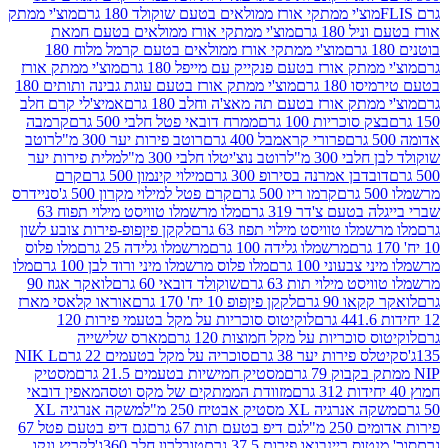
וצ'י ממתקי אורז ממולאים בטעם שוקולד 180 גרם
מוצ'י ממתק
180 גרם
מוצ'י ממתקי אורז ממולאים בטעם חמאת
מוצ'י ממתקי אורז ממולאים בטעם קרמל מלוח 180
תק אורז בטעם פנקייק עם מייפל 180 גרם
מוצ'י ממתק אורז
18 גרם
מוצ'י ממתק אורז בטעם עוגת גבינה ותותים 180
תק אורז בטעם תה מאצ'ה וחלב 180 גרם
אמיצ'לי קרם חלב
סוכריות 100 גרם
ממרח דובאי פטל חלבי 500 גרם
קרמבה
פרורי קראמבל 400 גרם
רוטב פירות יער 300 מ"ל
רוטב
 300 מ"ל
רוטב נוצ'יטלו חלבי 300 מ"ל
מלית פירות יער
דבן אמרנה בסירופ 300 גרם
מילוי קינמון 500 גרם
קרם
קרמו ריו 500 גרם
קרם פטל למילוי מקרון 500 ג'
סניידרס
טעם צ'דר 319 גרם
מלו מרשמלו טוויסט מילוי תפוח 63
לו טוויסט מילוי תפוז 63 גרם
לקקן פיןפופ-פירות צובע לשון
מרשמלו גלידה 100 גרם
מרשמלו גלידה 25 גרם
מלו פלוס
עוני 100 גרם
מלו פלוס מרשמלו מיני ורוד לבן 100 גרם
מלו
 מילוי תות 63 גרם
שוקולד דובאי 60 גרם
לואקר אגוז 90
ו 90 גרם
לקקן פיןפופ 10 יח' 170 גרם
אוראו קלאסי מארז
לוקיטוס סוכריות על מקל בטעמי פירות 120
סוכריות על מקל חמוצות 120 גרם
מארס שלישייה
פירות יער 38 גרם
סוכריה על מקל בטעמים 22 גרם
NIK L
מסטיק חמישיות בטעמים 21.5 גרם
מסטיק
מזוודת הממתקים של מקס וטסה
מאפין דובאי
יה XL מסטיק אבטיח 250 מ"ל
משקה אנרגיה XL
2 מ"ל
גם דיפ בטעם תות 67 גרם
גם דיפ בטעם פטל 67
ס ריינבואו פירות 37.5 גרם
טובלרון חלב 360ג'
לקריץ ונקו