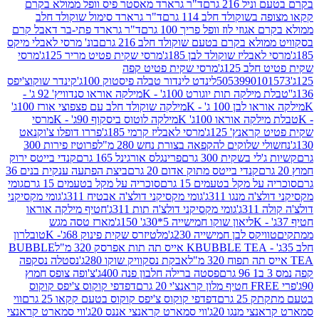
 216 גרם
ד"ר גרארד מאסטר פיס וופל ממולא בקרם
שוקולד חלב 114 גרם
ד"ר גרארד סימול שוקולד חלב
וזי לוז וופל פריך 100 גרם
ד"ר גרארד פתי-בר דאבל קרם
לא בקרם בטעם שוקולד חלב 216 גרם
בונ' מרסי לאבלי מיקס
בליז שוקולד לבן 185ג'
מרסי שקית פטיט מריר 125ג'
מרסי
ב 125ג'
מרסי שקית פטיט קפה
505399010
לינדט לינדור טבלה פיסטוק 100ג'
קינדר שוקוצ'יפס
ילקה תות יוגורט 100ג' - K
מילקה אוראו סנדוויץ' 92 ג' -
בן 100 ג' - K
מילקה שוקולד חלב עם פצפוצי אורז 100ג'
ה אוראו 100ג' K
מילקה לוטוס ביסקוף 90ג' - K
מרסי
אנץ' 125ג'
מרסי לאבליז קרמי 185ג'
פררו דופלו צ'וקנאט
 שלוקים להקפאה בצורת נחש 280 מ"ל
פרוטיז פירות 300
י בשקית 300 גרם
פרינגלס אורגינל 165 גרם
קנדי בייטס ירוק
קנדי בייטס מתוק אדום 20 גרם
ביצת הפתעה ענקית בנים 36
ל מקל בטעמים 15 גרם
סוכריה על מקל בטעמים 15 גרם
גומי
 מנגו 311ג'
גומי מקסיקני דולצ'ה אבטיח 311ג'
גומי מקסיקני
ג'
גומי מקסיקני דולצ'ה תות 311ג'
חטיף מילקה אוראו
ליאון שוקו חמישייה 5*30ג' 150ג'
מארז טסה מגש
יקס לבן חמישייה 230ג'
מלטיזרס שקית פינוק 68ג'- K
טובלרון
BUBBLE TEA אייס תה תות אפרסק 320 מ"ל
BUBBLE
אבקת נסקוויק שוקו 280ג'
נסטלה נסקפה
פסטה ברילה חלבון פנה 400ג'
צ'ופה צופס חמוץ
דפדפי קוקוס צ'יפס קוקוס
2 גרם
דפדפי קוקוס צ'יפס קוקוס בטעם קקאו 25 גרם
ווי
 מנגו 20ג'
ווי סמארט קראנצי אננס 20ג'
ווי סמארט קראנצי