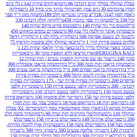
במילוי קרם דובדבן 86 גרם
ווארהדס שקית 142 ג גלי בינס
בש 30 גרם עמק חפר
טרולי בורגר מיני בודד 10 גרם
מילקה
K
בד"צ טורינו טנטיישן חלב 189ג'
משקה מוגז ד"ר פפר
משקה דר פפר בקבוק 450מ"ל
קוקה קולה דובדבן 330
 גוד שקית 140 גרם
מנטוס פרוט מיקס שקית 140
ר הרולטה ג'לי ענק 90 גרם
שמרים נמסים בואקום 450
בטעם אפרסק 500 גרם
לקריץ בלוק לבן 1 ק"ג
לקריץ וידאל
ירות הדר 1 ק"ג
דובאי שוקולד חלב פיסטוק וקדאיף 75
י שוקולד מריר 175ג'
באצ'י מריר קלאסי שקית 125 ג'
PERUGI
מארז מרציפן ללא תוספת סוכר 30 גרם
אטריות
צמר גפן עם סוכריות קופצות ענבים / תות שקית 12
 תות בננה 300 מ"ל בודד
משקה בראבו אשכולית 300
ה בראבו תפוזים 300 מ"ל בודד
משקה בראבו ענבים 300
רח עוגיות לוטוס קרמל 400 גרם
סוכריות בפחית פירות
סוכריות בפחית פרות יער - 175 גרם
סוכריות בפחית
סוכריות קלפני בטעם פירות 150 גרם
סוכריות קלפני
גרם
סוכריות קלפני בטעם דובדבן 150 גרם
סוכריות
רות יער 150 גרם
ריטר חלב פיסטוק 100 גרם
רואופ פירות
תות 18 גרם
רואופ פטל 18 גרם
סוכ' צמר גפן תות חמוץ
1ג'
מארז טסה מאוהב
מארז טסה ריגושים
ריסז XL טבלת
שוקוליטלי מקרונים תות שדה 90 גרם
קוטדור בושה חלב
גלס אורגינל 149 גרם
פרינגלס ברביקיו 158 גרם
פרינגלס
פרינגלס פיצה 158 גרם
בצקניות אורז להכנה מהירה-
ניוקי שלושה צבעים 500 גרם
מיני ניוקי 500 גרם
ניוקי
ג'יו קונכיות 500 גרם
גליליות וופל במילוי קרם אגוזים 150