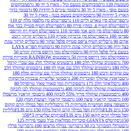
מבוקשים בטעם וניל - מארז 5 יח' 30 גרם
מבוקשים
5 יח' 30 גרם
גומי עיניים 5 יחידות 90 גרם
גומי כדור
מבוקשים בטעם בננה - מארז 5 יח' 30
ין טארט וליים 110 גרם
פרינגלס סין מלפפון מלח ים 110
חטיף פ. כמהין פירה 80 גרם
פרינגלס חטיף סטייק כבד אווז
לס סין הוט אנד ספייסי 110 גרם
פרינגלס חטיף רוז קריספי
פרינגלס סין ברביקיו סטייק 110 גרם
לייס קרקר רוטב
לייס חטיף צ'יפס סטייק פלפל שחור 90 גרם
לייס קרקר עוגת
לייס קרקר עוגת ירקות 90 גרם
חטיף תפו"א LAYS
פל חריף 90 גרם
סקיטלס גומי דרופס פירות יוגורט 50
ומי דרופס פירות 50 גרם
מנטוס RAINBOW סוכריות פירות
יס שוקולד חלב 180 גרם
טוניס שוקולד חלב עם שברי קרמל
טוניס שוקולד חלב עם אגוזי לוז 180 גרם
טוניס שוקולד חלב
 180 גרם
טוניס שוקולד מריר עם שקדים ומלח 180
וקולד וסוכריות 200 גרם
מוטי שלישיית עגבניות מרוסקות
ר חלב 175 גרם
סוכריות גומי סאוור פאץ' טרופיקל 80
וקולד חלב לובקה 400 גרם
מטבעות שוקולד לבן לובקה
ות שוקולד מריר 55% לובקה 400 גרם
גומי קראנץ' מרשמלו
י קראנץ' פיצה 100 גרם
גומי קראנץ' רצועות חמוץ 120
ס חמישיית משרוקית 75 גרם
גליליות וופל במילוי קרם קוקוס
גליליות וופל במילוי קרם קרמל מלוח 150 גרם FLIS
גליליות
קקאו 150 גרם FLIS
סניקרס שלישייה 3*50ג'
סקיטלס GIANTS סוכריות ממולאות בג'ל טעמי פירות 125
ורגר ביג 50 גרם
ריטר במילוי מרציפן 100 גרם
ריטר פרלין
ר חלב עם שברי אגוזים 100 גרם
ריטר מוס קקאו 100