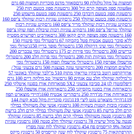
 גולגולת 90 גרם
סאוור מדנס סוכריות חמוצות 60 גרם
 מצופה קרם וניל 300 גרם
עוגת ספוג בטעם תות 250
 בטעם דובדבן 250 גרם
עוגת ספוג בטעם מישמש 250
ג בטעם שוקולד 250 גרם
קינג עוגיות רכות שוקולד צ'יפס 160
יות רכות שוקולד מריר צ'יפס 160 גרם
קינג עוגיות רכות
'יפס 160 גרם
קינג עוגיות רכות שיבולת תפוז שוקו צ'יפס
ה ספוג מצופה קרם קקאו 300 גרם
אורביט רפרשרס מסטיק
עם אבטיח פטל בקבוקון 67 גרם
טרולי גומי פינגווין 150
י שיני דרקולה 150 גרם
טרולי סופר בריין 150ג'
טרולי גומי
טרולי גומי פירות ים 175 גרם
טרולי גומי עכברים 200
י נשיקות תות 200 גרם
טרולי גומי פרות חלב 200 גרם
טרולי
150 גרם
טרולי מרשמלו תפוח 150 גרם
טרולי גומי
200 גרם
קישוטי עוגה בצנצנת 500 גרם צבעוני עגול /
טב ברבקיו טריאקי מתוק 510 מ"ל
בר שוקולד באונטי 57
ולד חלב עם אגוזים 90 גרם
שוק' טב מילקה דיים 100 גרם
יבון צבעוני 5X2 סמ
ארוחת אורז בסגנון איטלקי 250
ז בסגנון מקסיקני 250 גרם
ארוחת אורז אושפלו 250
ז מג'דרה 250 גרם
הריבו אבטיח 160ג'
היידי מוצארט תפוז
וצארט נוגט ליצ'י 119ג'
גונץ סוכריית מקל סבא קשת 144
ת קטנות בשקית 100 גרם
גונץ אנשי שלג משוקולד במילוי
85 גרם
גונץ אנשי שלג משוקולד במילוי קרם חלב ברשת
 סנטה משוקולד במילוי קרם חלב ברשת 85 גרם
גונץ שוקולד
שישיה 78 גרם
גונץ שוקולד חלב סנטה 100 גרם
גונץ עוגיות
גונץ שוקולד לוח שנה מפרץ
גרם
גונץ שוקולד לוח שנה קריסמיס 50 גרם
גונץ מיקס