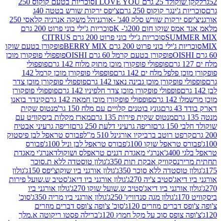
2 גרם I LOVE YOU
סוכריות בטעם קוקוס 250
ינגר קוקוס 250 גרם
צ'יפס ירקות שורש בטטה 40ג
רקות שורש סלק 40ג' -אורגני
הל משקה אנרגיה קלאסי 250
 שוקו חום 200ג'- K
סוכריות ג'ילי בוני פרוט 200 גרם
SUM
סוכריות ג'ילי בוני פרוט 200 גרם CITRUS
ילי בוני פרוט 200 גרם BERRY MIX
פופקורן בטעם שוקו
פופקורן בטעם קרמל 60 גרם OISHI
פופפולי פופקורן מוכן
פופפולי פופקורן מוכן מתוק מלוח 142 גרם
פופפולי
פלפל מלח ים 142 גרם
פופפולי פופקורן מוכן קרמל 142
ופקורן מוכן גבינה נאצו 142 גרם
פופפולי פופקורן מוכן צדר
פופפולי פופקורן מוכן צדר חלפיניו 142 גרם
פופפולי פופקורן
גרם
פופפולי פופקורן מוכן חמאה 142 גרם
קינדר בואנו
ם
גונץ בוטנים קלויים עם מלח 150 גר'
מנטוס שקית
מנטוס שקית פירות 135 גרם
מארז מקלות ביסקוויט עם
גרם
זריפה גרעיני דלעת 250 גרם
זריפה גרעיני אבטיח
ט רוטב ברביקיו אורגינל 510 מ"ל
פבורס טראפל לבן פיסטוק
טראפל שוקו 100ג'
פבורס טראפל לבן וניל 100ג'
פבורס
ג'
אנרג'י מאגדת דגנים טראפלס ושוקולד
אנרג'י מאגדת
ר
נסקוויק אבקת תות 350ג'
גולון טוסטדה ללא ת.סוכר
וסטדה ללא סוכר 350ג'
גולון אורגני ביו שוקוצ'יפס 150ג'
גולון
אג'סטיב צ'יה 270ג'
גולון אורגני ביו דיאג'סטיב ש.שועל פירות
אורגני ביו דיאג'סטיב ש.שועל שוקו 270ג'
גולון אורגני ביו
גולון מגה סנדוויץ' 250ג'
גולון אורגני ביו מריה 350ג'
סוכ'
ברים מוזרים 120ג'
סוכ' צ'ופה צ'ופס דברים מוזרים
צופס סוכ על מקל חמוץ 120ג'
ברילה פסטו ריקוטה א.מלך