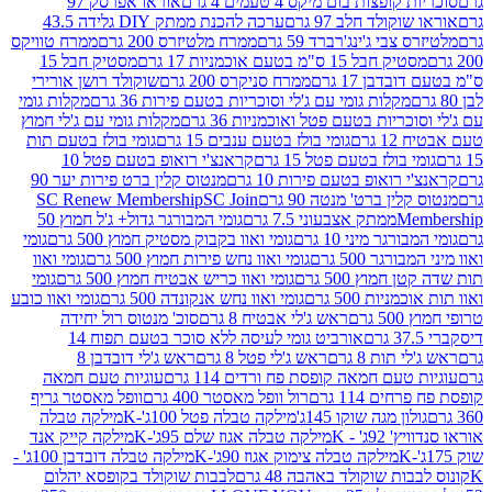
פצות בום מיקס 4 טעמים 4 גרם
אוראו אפרסק 97
ולד חלב 97 גרם
ערכה להכנת ממתק DIY גלידה 43.5
בי ג'ינג'רברד 59 גרם
ממרח מלטיזרס 200 גרם
ממרח טוויקס
בל 15 ס"מ בטעם אוכמניות 17 גרם
מסטיק חבל 15
בן 17 גרם
ממרח סניקרס 200 גרם
שוקולד רושן אורירי
מקלות גומי עם ג'לי וסוכריות בטעם פירות 36 גרם
מקלות גומי
ריות בטעם פטל ואוכמניות 36 גרם
מקלות גומי עם ג'לי חמוץ
רם
גומי בולז בטעם ענבים 15 גרם
גומי בולז בטעם תות
בולז בטעם פטל 15 גרם
קראנצ'י רואופ בטעם פטל 10
רואופ בטעם פירות 10 גרם
מנטוס קלין ברט פירות יער 90
ין ברט' מנטה 90 גרם
SC Join
SC Renew Membership
M
ממתק אצבעוני 7.5 גרם
גומי המבורגר גדול+ ג'ל חמוץ 50
גר מיני 10 גרם
גומי ואוו בקבוק מסטיק חמוץ 500 גרם
גומי
גר 500 גרם
גומי ואוו נחש פירות חמוץ 500 גרם
גומי ואוו
מוץ 500 גרם
גומי ואוו כריש אבטיח חמוץ 500 גרם
גומי
ות 500 גרם
גומי ואוו נחש אנקונדה 500 גרם
גומי ואוו כובע
רם
ראש ג'לי אבטיח 8 גרם
סוכ' מנטוס רול יחידה
אורביט גומי לעיסה ללא סוכר בטעם תפוח 14
תות 8 גרם
ראש ג'לי פטל 8 גרם
ראש ג'לי דובדבן 8
עם חמאה קופסת פח ורדים 114 גרם
עוגיות טעם חמאה
 114 גרם
רול וופל מאסטר 400 גרם
וופל מאסטר גריף
ון מגה שוקו 145ג'
מילקה טבלה פטל 100ג'-K
מילקה טבלה
ג' - K
מילקה טבלה אגוז שלם 95ג'-K
מילקה קייק אנד
מילקה טבלה צימוק אגוז 90ג'-K
מילקה טבלה דובדבן 100ג' -
ת שוקולד באהבה 48 גרם
לבבות שוקולד בקופסא יהלום