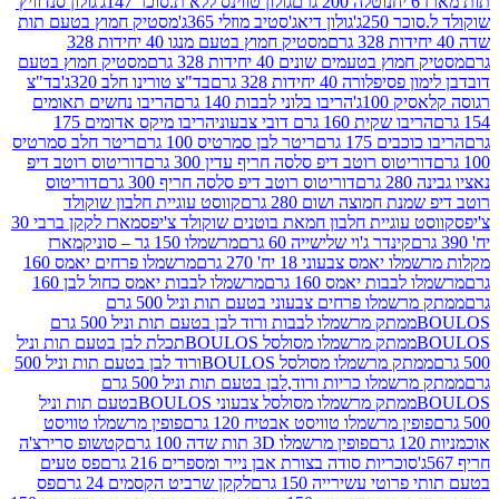
נוטלה 200 גרם
גולון טווינס ללא ת.סוכר 147ג'
גולון סנדוויץ'
250ג'
גולון דיאג'סטיב מוזלי 365ג'
מסטיק חמוץ בטעם תות
מסטיק חמוץ בטעם מנגו 40 יחידות 328
 בטעמים שונים 40 יחידות 328 גרם
מסטיק חמוץ בטעם
רה 40 יחידות 328 גרם
בד"צ טורינו חלב 320ג'
בד"צ
100ג'
הריבו בלוני לבבות 140 גרם
הריבו נחשים תאומים
שקית 160 גרם דובי צבעוני
הריבו מיקס אדומים 175
ים 175 גרם
ריטר לבן סמרטיס 100 גרם
ריטר חלב סמרטיס
יטוס רוטב דיפ סלסה חריף עדין 300 גרם
דוריטוס רוטב דיפ
ם
דוריטוס רוטב דיפ סלסה חריף 300 גרם
דוריטוס
ת חמוצה ושום 280 גרם
קווסט עוגיית חלבון שוקולד
 עוגיית חלבון חמאת בוטנים שוקולד צ'יפס
מארז לקקן ברבי 30
קינדר ג'וי שלישייה 60 גרם
מרשמלו 150 גר – סוניק
מארז
מס צבעוני 18 יח' 270 גרם
מרשמלו פרחים יאמס 160
בבות יאמס 160 גרם
מרשמלו לבבות יאמס כחול לבן 160
ממתק מרשמלו פרחים צבעוני בטעם תות וניל 500 גרם
ממתק מרשמלו לבבות ורוד לבן בטעם תות וניל 500 גרם
ממתק מרשמלו מסולסל BOULOSתכלת לבן בטעם תות וניל
ממתק מרשמלו מסולסל BOULOSורוד לבן בטעם תות וניל 500
ממתק מרשמלו כריות ורוד,לבן בטעם תות וניל 500 גרם
ממתק מרשמלו מסולסל צבעוני BOULOSבטעם תות וניל
ין מרשמלו טוויסט אבטיח 120 גרם
פופין מרשמלו טוויסט
פופין מרשמלו 3D תות שדה 100 גרם
קטשופ סרירצ'ה
סוכריות סודה בצורת אבן נייר ומספרים 216 גרם
פס טעים
טי עשירייה 150 גרם
לקקן שרביט הקסמים 24 גרם
פס