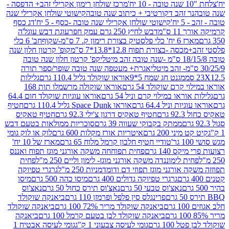
מרכז שולחן רימון אקרילי זהב+ הדפסה -
ר זהב דקורטיבי + כיתוב שנה טובה
קישוטי שולחן אקרילי שנה
יח'
קישוטי שולחן אקרילי שנה טובה -כסף - 5 יח'
דג כסף
 ס"מ
דבש לחיץ 250 גרם עמק חפר
עוגת דבש עוגל'ה
טיק בצורת רימון ק. 7 ס"מ-שקוף
חב' 6 כלי
 -בצורת תפוח 12.8*13.8*7 ס"מ
קופ' קרטון חלון שנה
קפ' קרטון חלון שנה טובה
אגרת+ מעטפה שנה טובה שופר/ספר תורה
מגנט חג שמח 5*9
אוראו שוקולד גליל 110.4 גרם
גלילות
קרם שוקולד 54 גרם
אוראו שוקולה מרשמלו תות 168
ראו במילוי קרם וניל 54 גרם
אוראו עוגיות שוקולד חום 64.4
ת וניל 64.4 גרם
אוראו Space Dunk גליל 110.4 גרם
חטיף
גרם
חטיף טאקיס דרגון צ'ילי 92.3 גרם
חטיף טאקיס
ממתק בקבוקי שעווה 39 גרם
סוכריות ממולאות בטעם דבש
יני 200 גרם
איטריות אורז מקלות 600 גרם
לוק או לוק גומי
טודיי חטיף חלבון קרמל מלוח 65 גרם
מארז של 10 יח'
ס 140 גרם
פחית תפוחחה משקה אורגני מוגז תפוח ואננס
ת לימוננדה משקה אורגני מוגז- לימון וליים 250 מ"ל
פחית
אורגני מוגז תפוזי דם ודומדמניות 250 מ"ל
גרגרי טפיוקה
גרגרי טפיוקה גדולים 400 גרם
מיסו כהה 500 גרם
מיסו
נאצ'וס טבעי 50 גרם
נאצ'וס תירס כחול 50 גרם
נאצ'וס
פרינגלס סין פלפל ופרמזן 110 גרם
ביאנקה שוקולד
ם
ביאנקה שוקולד מריר 72% 100 גרם
ביאנקה שוקולד
ביאנקה שוקולד לבן בטעם קרמל 100 גרם
ביאנקה
100 גרם
גומי לעיסה צבעוני 1 ק"ג
גומי לעיסה אבטיח 1