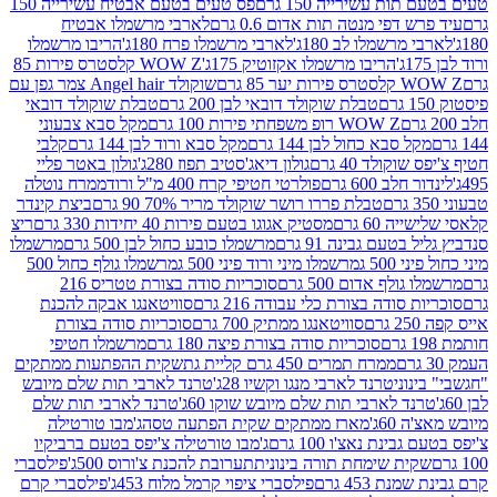
ת עשירייה 150 גרם
פס טעים בטעם אבטיח עשירייה 150
דפי מנטה תות אדום 0.6 גרם
לארבי מרשמלו אבטיח
מרשמלו לב 180ג'
לארבי מרשמלו פרח 180ג'
הריבו מרשמלו
הריבו מרשמלו אקזוטיק 175ג'
WOW Z קלסטרס פירות 85
 85 גרם
שוקולד Angel hair צמר גפן עם
טבלת שוקולד דובאי לבן 200 גרם
טבלת שוקולד דובאי
WOW Z רופ משפחתי פירות 100 גרם
מקל סבא צבעוני
 סבא כחול לבן 144 גרם
מקל סבא ורוד לבן 144 גרם
קלבי
ולד 40 גרם
גולון דיאג'סטיב תפוז 280ג'
גולון באטר פליי
ב 600 גרם
פולרטי חטיפי קרח 400 מ"ל ורוד
ממרח נוטלה
טבלת פררו רושר שוקולד מריר 70% 90 גרם
ביצת קינדר
60 גרם
מסטיק אגוגו בטעם פירות 40 יחידות 330 גרם
ריצ
טעם גבינה 91 גרם
מרשמלו כובע כחול לבן 500 גרם
מרשמלו
50 ג
מרשמלו מיני ורוד פיני 500 ג
מרשמלו גולף כחול 500
לף אדום 500 גרם
סוכריות סודה בצורת טטריס 216
סודה בצורת כלי עבודה 216 גרם
סוויטאנגו אבקה להכנת
סוויטאנגו ממתיק 700 גרם
סוכריות סודה בצורת
סוכריות סודה בצורת פיצה 180 גרם
מרשמלו חטיפי
ממרח תמרים 450 גרם קליית גת
שקית ההפתעות ממתקים
וני
טרנד לארבי מנגו וקשיו 28ג'
טרנד לארבי תות שלם מיובש
ד לארבי תות שלם מיובש שוקו 60ג'
טרנד לארבי תות שלם
6ג'
מארז ממתקים שקית הפתעה טסה
ג'מבו טורטילה
נת נאצ'ו 100 גרם
ג'מבו טורטילה צ'יפס בטעם ברביקיו
ית שימחת תורה בינונית
תערובת להכנת צ'ורוס 500ג'
פילסברי
 453 גרם
פילסברי ציפוי קרמל מלוח 453ג'
פילסברי קרם