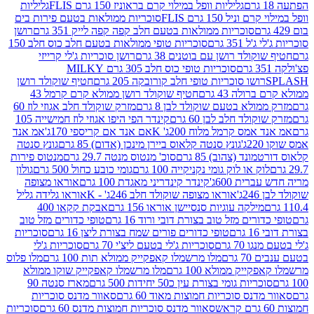
גליליות וופל במילוי קרם בראוניז 150 גרם FLIS
גליליות
יל 150 גרם FLIS
סוכריות ממולאות בטעם פירות בים
סוכריות ממולאות בטעם חלב קפה קפה לייק 351 גרם
רושן
351 גרם
סוכריות טופי ממולאות בטעם חלב כוס חלב 150
ולד רושן עם בוטנים 38 גרם
רושן סוכריות ג'לי קרייזי
סוכריות טופי כוס חלב 305 גרם MILKY
ושו סוכריות טופי חלב קורובקה 205 גרם
חטיף שוקולד רושן
לה 43 גרם
חטיף שוקולד רושן ממולא קרם קרמל 43
ולא בטעם שוקולד לבן 8 גרם
מזרק שוקולד חלב אגוזי לוז 60
לד חלב לבן 60 גרם
קינדר הפי היפו אגוזי לוז חמישייה 105
מס קרמל מלוח 200ג' K
אם אנד אם קריספי 170ג'
אמ אנד
גונץ סנטה קלאוס ביירן מינכן (אדום) 85 גרם
גונץ סנטה
ד (צהוב) 85 גרם
סוכ' מנטוס מנטה 29.7 גרם
מנטוס פירות
ק או לוק גומי נקניקייה 100 גרם
גומי כובע כחול 500 גרם
גולון
ית 600ג'
קינדר קינדריני מאגדת 100 גרם
אוראו מצופה
'
אוראו מצופה שוקולד חלב 246ג' - K
אוראו גלידה גליל
ילקה עוגיות סנסיישן אוראו 156 גרם
אבקת קקאו 400
רים מזל טוב בצורת דובי ורוד 16 גרם
טופי כדורים מזל טוב
ם
טופי כדורים פורים שמח בצורת ליצן 16 גרם
סוכריות
70 גרם
סוכריות ג'לי בטעם ליצ'י 70 גרם
סוכריות ג'לי
גרם
מלו מרשמלו קאפקייק ממולא תות 100 גרם
מלו פלוס
יק ממולא 100 גרם
מלו מרשמלו קאפקייק שוקו ממולא
יות גומי בצורת עין כ50 יחידות 500 גרם
מארז סנטה 90
נס סוכריות חמוצות מאוד 60 גרם
סאוור מדנס סוכריות
סאוור מדנס סוכריות חמוצות מדנס 60 גרם
סוכריות