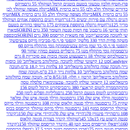
בון טבעוני בטעם בוטנים קרמל ושוקולד 55 גרם
מיקס
 ולבן 55 גרם כרמית MIX
בייגלה מצופה שוקולד לבן
בייגלה מצופה שוקולד חלב 55 גרם כרמית MIX
חטיף
עם פירות יבשים 175גר'
חטיף דגנים בתוספת אגוזים ושוקולד
חטיף גרונלה בתוספת צימוקים 175 גר'
טופי כדורים בטעם
ם
בונ' פח דמות סנטה השומר 350 גרם SORINI
מארז
ביבונצ'יק
בונ' פח משאית קריסמס 200 גרם SORINI
בובספוג
 330 מל
שק' קונפטי פי.וי.סי-סביביון מיקס צבעים
שק'
וי.סי-כד שמן מיקס צבעים
ממתק גומי מתקלף מיקס 60
י מתקלף מנגו 75 גרם
לייס בטעם כמהין שחור 90
קולד 18 גרם
צעצוע סנטה בובות עם סוכריות 8 גרם
1 קישוטי שולחן לחנוכה -כחול/זהב מיטאלי
חב' 10 כוסות
 שמח כחול/זהב מיטאלי
חב' 10 צלחות נייר ק.18 ס"מ-חנוכה
הב מיטאלי
חב' 10 צלחות נייר ק.23 ס"מ-חנוכה שמח
יטאלי
קפ' קרטון + חלון- 8/51/18 ס"מ -חנוכה שמח כחול/זהב
עוני
מארז סלסלה טסה
לוטוס קראנצ'י 380 גרם
ביסקויט קרמל לוטוס 156
לוטוס בטעם קרמל 250 גרם
גליליות וופלים לימון 250
ד איש שלג 150 גרם
סנטה וורלד סנטה,איש שלג ומלאך
סנטה וורלד סנטה קלאוס שקית 108 גרם
סנטה וורלד מיקס
 במגף 243 גרם
סנטה וורלד מיקס שוקולד קריסמס בכוס
י פינגווין 70ג'
היידי איש שלג 70ג'
היידי איש שלג 150ג'
קינדר
3xג' 45ג'
שוקולד קינדר בצורת סנטה קלאוס
קריסמיס כוכב קטן 40 ג
קינדר קריסמס שוקולד 150ג'
קינדר
בנים 75ג'
פררו קריסמס רושר כוכב 37.5 ג'
דופלו קריסמיס