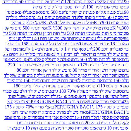
לפאי גראהם קרקר 170ג'
גומי וידאל תות סוכר 500 גר'
ברילה
לימון 190ג'
ברילה פסטו בזיליקום מוצרלה
ג'לו-פאנטונה שוקולד צ'יפס 500 גרם
סאנטאנג'לו-פאנטונה
דיי ביסתן קלינדר בטעמים שונים 251 גרם
טבלת מילקה
K
טבלת מילקה טריולד 280ג' K
שוק' מילקה אוראו
לת מילקה שוקו אנד קקס 300ג' K
גומי תנתה 500 גרם מיקס
 תות בננה
גומי תנתה 500 גר' תות חמוץ גדול
גומי תנתה 500 גר'
יות ג'לי עטופות שמחות
ראש משוגע תות 40 גרם
לקקני מיני
פרינגלס פלפל הבאנרס 158 גרם
שוק'
 200ג'
דג כסף פרווה 1 ק"ג
דג זהב חלבי- 1 ק"ג
cremo וופל
 מריר בודד
אורז לבן דביק 1 ק"ג
אצות נורי סילוור 10 דפים 25
נת סחלב 500 גרם
נסטלה קורנפלקס ללא גלוטן 375ג'
אנטון
וי בייליס 175 גרם
אנטון ברג מרציפן משמש בברנדי 220
שן אורירי מריר 80 גרם
שוקולד רושן אורירי חלב 80
ושן אורירי לבן קרמל 80 גרם
עוגיות מילקה ביסקוויט שוקולד
מארז סוכריות לעיסה תות שדה ודומדמניות 150 גרם
היידי
1ג'
טוניס שוקולד חלב עם עוגיות שוקולד צ'יפס 180
לד מריר מעולה 70% 180 גרם
טוניס שוקולד חלב עם שברי
גולון דיאג'סטיב 250ג'
גולון דיאג'סטיב ש.שועל שוק'
 קפה שקית 125 ג' PERUGINA BACI
באצ'י מיקס 3
PERUGINA
באצ'י מריר 70% קופסה 175
מארז משולב מתוק טסה
מארז טסה שובי דובי
קן רולר תות 20 גרם
יאמס אבן נייר ומספריים 18 גרם
יאמס
עם פטל 20 גרם
יאמס סוכריות סוכר חמוצות בטעם
יאמס סוכריות סוכר חמוצות בטעם תות 10 גרם
ביצת