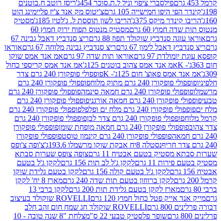
פילסברי ציפוי וניל ל.ת.סוכר 454ג'
ריסז רוטב ח.בוטנים
פי היפו חמישייה 105 גרם
צ'יטוס מק אנד צ'יז פליימינג הוט
ינדר מיקס 375ג'
הריבו לשון תוססת ל. ג'לטין 185ג'
מסטיק
ה חמוץ 60 גרם
מסטיק מנטוס תפוח ירוק חמוץ 60
גה סנדביץ שוקולד תפוז 88 גרם
ריצ סנדביץ דאבל גבינה 67
ץ דאבל לימון 67 גרם
ריצ סנדביץ גבינה מלוחה 67 גרם
אוראו
מולדת 97 גרם
אוראו תות שדה 97 גרם
אמ אנד אמס שוקו
אמ אנד אמס צהוב בוטנים 125ג'
אמ אנד אמס קריספי כחול
אמס פאוצ' חום 125ג'- K
פופפולי פופקורן 240 גרם צדר
פופקורן 240 גרם מתוק מלוח
פופפולי פופקורן 240 גרם
י פופקורן 240 גרם חמאה סינמה
פופפולי פופקורן 240 גרם
רן 240 גרם חמאה אורגני
פופפולי פופקורן 240 גרם
פופקורן 240 גרם מלח ים ופלפל
פופפולי פופקורן 240 גרם
פופפולי פופקורן 240 גרם צדר לבן
פופפולי פופקורן 240 גרם
פולי פופקורן 240 גרם חמאה מופחת שומן
פופפולי פופקורן
פופפולי פופקורן 240 גרם קינמון טוסט
פופפולי פופקורן
נסטלה 8יח אבקת שוקו מרשמלו 193.6ג'
צ'ופה צ'ופס
 מסטיק בטעם אבטיח 11 גרם
צופה צופס שערות סבתא
ירות 11 גרם
לקקן ג'ל לב תות 156 גרם
לקקן ג'ל בטעם
לקקן ג'ל בטעם קולה 156 גרם
לקקן בטעם גלידת שוקו
לקקן ברווזון בטעם תות שדה 240 גרם
מארז 8 יח' לקקן
מארז לקקן בטעם גלידת תות 200 גרם
לקקן ברבי 13
 אייק פטל כחול חמוץ 120 גרם
ROVELLI שוקולד בעיצוב
80 גרם
ROVELLI שוקולד חג שמח חום זהב חלב
שופר פלסטיק טבעי 22 ס"מ
צלחת "8 שנה טובה - 10