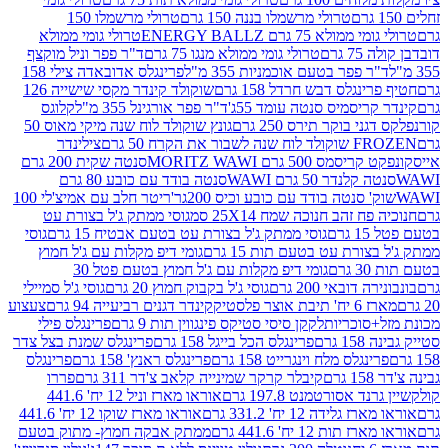
טרולי מרשמלו בננה 150 גרם
טרולי מרשמלו 150
לא 75 גרם ENERGY BALLZ
טרולי גומי ממולא
גרם
טרולי גומי ממולא מנגו 75 גרם
ד"ר פפר וניל מוקצף
 פפר בטעם אוכמניות 355 מ"ל
פרינגלס אדובאדה צילי 158
נגלס דבש חרדל 158 גרם
שוקולד קינדר מקסי שישייה 126
ריסמיס סנטה עומד 55ג'
ד"ר פפר אורגינל 355 מ"ל
קלוגס
 בוקר תירס 250 גרם
גונץ שוקולד לוח שנה מיקי מאוס 50
 את הקרח 50 גרם
צילינדר
50 גרם MORITZ WAWI
סנטה שקית 200 גרם
לנדר 50 גרם WAWI
סנטה בודד עם כובע 80 גרם
 סנטה בודד עם כובע וכיס 200גר'
ריטר חלב עם אמיצ'לי 100
 זהב חנוכה שמח 25X14 סמ
גוסי ממתק ג'ל בצורת עט
ם
גוסי ממתק ג'ל בצורת עט בטעם אבטיח 15 גרם
גוסי
ורת עט בטעם תות 15 גרם
גומי דיפ מקלות עם ג'ל חמוץ
ם
גומי דיפ מקלות עם ג'ל חמוץ בטעם פטל 30
דובאי 200 גרם
גוסי ג'ל בקבוק חמוץ 20 גרם
גוסי ג'ל סמיילי
וצר פלסטיק
קינדר דגנים רביעייה 94 גרם
צעצוע
סוכריות
לקקן סיסי סטיקס פינגווין תות 9 גרם
פרינגלס פילי
רם
פרינגלס הכל בייגל 158 גרם
פרינגלס שמנת בצל צדר
נגלס מלח וינגרייט 158 גרם
פרינגלס ראנץ' 158 גרם
פרינגלס
קיבלר קרקר שמינייה קלאב צ'דר 311 גרם
פררו
אסורטמנט 197.8 גרם
אוראו מארז וניל 12 יח' 441.6
ידה 12 יח' 331.2 גרם
אוראו מארז שוקו 12 יח' 441.6
ת 12 יח' 441.6 גרם
ממתק אבקה חמוץ- מתוק בטעם