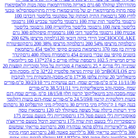
ד 60 גרם באריזה מהודרת
מארז טסה מנות קלאסי
מארז
מתמיד
מארז ים של מותגים
מארז סירת מתוקטסה
סילאן טבעי
מארז התיק המתוק של טסה
גומי בליסטר דובדבן 100
טר תות שדה 100 גרם
גומי בליסטר עכביש 100 גרם
גומי
 גרם
גומי בליסטר מילקשייק 100 גרם
גומי בליסטר
גומי בליסטר דובי 100 גרם
ממרח סיפקולוס 300 גרם
CHO
בונ' היידי בוקה דובאי 120ג'
למקה מרציפן 62% 200
54% 200 גרם
למקה מרציפן 38% 200 גרם
קונפיטורת
3 גרם
חמאת בוטנים סקיפי קלאסי 454 גרם
חמאת
עם שברי בוטנים 454 גרם
ממרח נוטלה 400 גרם
קינדר
10 גרם
מפת שולחן פורים כ 274*137 סמ ניילון
מארז
רים * 25 גרם
מארז 4 סוכריות על מקל וסוכריות קופצות 20
חב' 10 שקית נשיאה פלסטיק 22*32 ס"מ -מסכה-זהב
כה-זהב
שקית נייר לבקבוק
שקית נייר 30/23/10 ס"מ-פורים
-זהב מיטאלי
שקית נייר 38.5/31/11 ס"מ-פורים
זהב מיטאלי
קופ' קרטון חלון 18/15/8 ס"מ -פורים שמח-דגם
קית קרטון 24.5/19/8 ס"מ-פורים שמח-דגם בועות דקל
גומי
קליק מיני כדורים 30 גרם
קליק מיני קורנפלקס 30 גרם
הום
ייגלה עגול מצופה בשוקולד לבן 120 גרם
מארז טסה
'לי בטעם פטל 175 גרם
סוכריות ג'לי בטעם ענבים 175
ג'לי בטעם תות שדה 175 גרם
רוטב תיבול בטעם סריראצ'ה
ריות נודלס פתאי עבה/דק 200 גרם
רוטב טריאקי שומשום
ב טריאקי 300 מ"ל
רוטב סאטה 240 גרם
רוטב חמוץ מתוק
ב צ'ילי מתוק 300 מ"ל
HEART שוקולד לבבות צבע אדום