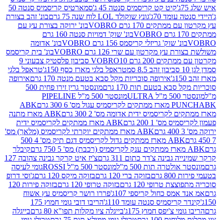
קיט קט קריסמיס סנטה 45 ג'
סמארטיס קריסמיס סנטה 50
עומד 70ג'
גונץ שוקולד LOL לוח שנה 75 גרם
בונ' זהב בצורת
תקים 170 גרם VOBRO
בונ' ירוקה בצורת עץ עם
בונ' שוק' דמויות סנטה 160 גרם
נ' שוק' גריזלי קריסמס 156 גרם VOBRO
בונ' אדומה
עץ מקרטון עם שרי 126 גרם VOBRO
בונ' בית קריסמס
 200 גרם VOBRO
10 סביבון פלסטיק צבעוני 9
טראפל בלגי מארז כסף 150ג'
טראפל בלגי
אירופה סוכריות מקל סבא בטעם מנטה 170 גרם
אירופה
סבא בטעם תות 170 גרם
מונסטר גרין זירו פחית 500
ULT
מונסטר 500 מ"ל PIPELINE
ABK
PU
לקריסמיס ידית אדומה מס' 2 300 גרם
ABK מארז מתנה
מס' 1 200 גרם
ABK מארז ממתקים לקריסמיס ידית
ABK מארז ממתקים יוקרתי לקריסמיס (מלאך) מס'
ABK מארז ממתקים גדול לקריסמיס דגם תיק מס' 4 500
קיבלר
גבינה צ'דר כתום 311 גרם
צ'יז איט קרקר גבינה צהובה 127
ולטרה תות 500 מ"ל
מונסטר 500 מ"ל ROSSI
גומי לעיסה
 גרם
בזוקה ברי 120 גרם
בזוקה מיקס 120 גרם
ג'וסי דרופ
ת טרופי 120 גרם
בזוקה טרופי 120 גרם
בזוקה פירות 120
מס כחול קריספי 107ג'
פררו רושר קריסמיס עץ אשוח
קריסמיס סנטה עומד 110ג'
הריבו דובי גומי חמוץ 175
י צ'יפס חמוץ 175ג'
בייגלה ציו מקלות תפו"א 80 גרם
בייגלה
ים 100 גרם
טרולי גומי ממולא תות 75 גרם
טרולי גומי