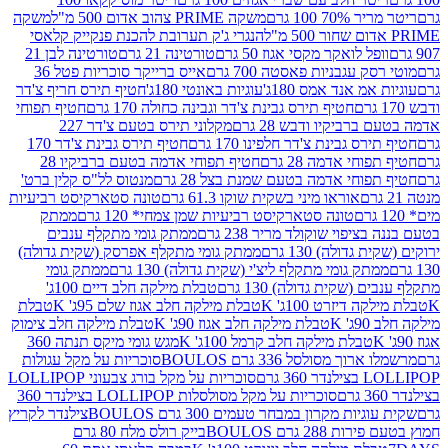
 100 גרם
משקה PRIME צהוב אדום 500 מ"ל
משקה
הנגרי ג'ק תערובת להכנת פנקייק קלאסי
ל לואקר מקסי אגוז 50 גרם
טורטינה 21 גרם
טורטינה לבן 21
 עגבניות פאסטה 700 גרם
אייס ברייקר סוכריות פטל 36
מ אנד אמס 180ג'
עוגיות באונטי 180ג'
חטיף תירס חריף צ'דר
חטיף תירס גבינת צ'דר וגבינה כחולה 170 גרם
חטיף תפוחי
ביקיו ודבש 28 גרם
מקלוני תירס בטעם צ'דר 227
 גבינת צ'דר חלפינו 170 גרם
חטיף תירס גבינת צ'דר 170
חי אדמה 28 גרם
חטיף תפוחי אדמה בטעם ברביקיו 28
וחי אדמה בטעם שמנת בצל 28 גרם
מנטוס לל"ס קלין ברט'
אוראו מיני בשקית שוקו 61.3 גרם
טונה סטארקיסט רביעיות
טונה סטארקיסט רביעיות שמן צמחי* 120 גרם
ממתק
יפוי שוקולד מריר 238 גרם
ממתק גומי מתקלף ענבים
דולה) 130 גרם
ממתק גומי מתקלף אפרסק (שקית גדולה)
ק גומי מתקלף ליצ'י (שקית גדולה) 130 גרם
ממתק גומי
(שקית גדולה) 130 גרם
טבלת מילקה חלב דיים 100ג'
דיזרט 100ג' K
טבלת מילקה חלב אגוז שלם 95ג' K
טבלת
K
טבלת מילקה חלב אגוז 90ג' K
טבלת מילקה חלב צימוק
טבלת מילקה חלב קרמל 100ג' K
מגש גומי מיקס תנתה 360
 מסולסל 336 גרם BOULOS
סוכריות על מקל עגולות
 גרם
סוכריות על מקל בורג צבעוני LOLLIPOP
סוכריות על מקל מסולסלות LOLLIPOP בצילנדר 360
ות מקרון במבחר טעמים 300 גרם BOULOS
צילנדר לקריץ
28 גרם BOULOS
בייק רולס מלח 80 גרם