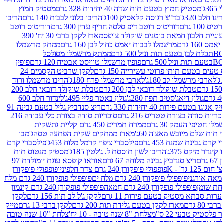
ג'
מסטיק חמוץ בטעם תות שדה 40 יחידות 328 גרם
מסטיק חמוץ
 חלב 320ג'
בד"צ רגוסה קלאסיק 100ג'
הריבו בלוני לבבות 140 גרם
הריבו
100 גרם
דוריטוס רוטב דיפ סלסה חריף עדין 300 גרם
דוריטוס רוטב
וגיית חלבון חמאת בוטנים שוקולד צ'יפס
מארז לקקן ברבי 30 יח' 390
160 גרם
מרשמלו לבבות יאמס כחול לבן 160 גרם
ממתק מרשמלו
ממתק מרשמלו מסולסל
פופין מרשמלו טוויסט אבטיח 120 גרם
פופין
טעים בטעם תותי פרוטי עשירייה 150 גרם
לקקן שרביט הקסמים 24
לארבי מרשמלו לב 180ג'
לארבי מרשמלו פרח 180ג'
הריבו מרשמלו ורוד
טבלת שוקולד דובאי לבן 200 גרם
טבלת שוקולד דובאי חלב 200
גולון דיאג'סטיב תפוז 280ג'
גולון באטר פליי 495ג'
לינדור חלב 600
גוגו בטעם פירות 40 יחידות 330 גרם
ריצ סנדביץ גליל בטעם גבינה 91
ריות סודה בצורת טטריס 216 גרם
סוכריות סודה בצורת כלי עבודה 216
לו חטיפי העמק 30 גרם
ממרח תמרים 450 גרם קליית גת
שקית
תות שלם מיובש מאצ'ה 60ג'
מארז ממתקים שקית הפתעה טסה
ג'מבו
קרם גבינת שמנת 453 גרם
פילסברי ציפוי קרמל מלוח 453ג'
פילסברי קרם
קינדר מיקס 375ג'
הריבו לשון תוססת ל. ג'לטין 185ג'
מסטיק מנטוס תות
ם
ריצ סנדביץ גבינה מלוחה 67 גרם
אוראו קופסא עוגת יומולדת 97
1 גר' - K
פופפולי פופקורן 240 גרם צדר חלפיניו
פופפולי פופקורן
פופפולי פופקורן 240 גרם מלח ים
פופפולי פופקורן 240 גרם מלח
פופפולי פופקורן 240 גרם חמאה
פופפולי פופקורן 240 גרם קינמון
ות סבתא מסטיק בטעם פירות 11 גרם
לקקן ג'ל לב תות 156 גרם
לקקן
מארז לקקן בטעם גלידת תות 200 גרם
לקקן ברבי 13 גרם
מייק
פלסטיק טבעי 22 ס"מ
צלחת "8 שנה טובה - 10 יח'
צלחת "10 שנה טובה