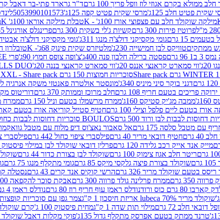
 ממולא בקרם אגוזי לוז וופל פריך 100 גרם
ד"ר גרארד פתי-בר דאבל קרם ב
 שקית פטיט חלב 125ג'
מרסי שקית פטיט קפה 125ג'
5053990101573
לינדט
מילקה שוקולד חלב עם פצפוצי אורז 100ג' - K
טבלת מילקה אוראו 100ג' K
מ
פרוטיז פירות 300 גרם
קשיות ג'לי בשקית 300 גרם
פרינגלס אורגינל 165 גרם
עמים 15 גרם
גומי מקסיקני דולצ'ה מנגו 311ג'
גומי מקסיקני דולצ'ה אבטיח 311ג
ש ממתקים
טוויקס לבן חמישייה 230ג'
מלטיזרס שקית פינוק 68ג'- K
טובלרון חלב 35ג
 96 גרם
פסטה ברילה חלבון פנה 400ג'
צ'ופה צופס חמוץ 90ג'
פרי FREE חטיף מלון קראנצ'י 20 גרם
2ג'
ווי סמארט קראנצי אננס 20ג'
ווי סמארט קראנצי בננה 20ג'
SKILLS DUO סוכריות על מקל בטעמי תפו
סוכריות חמוצות 150 גרם SOUR MADNESS XXL - Share pack
דגני בוקר סיני מיניס 340ג'
מונסטר אולטרה פאנטזי משקה אנרגיה ללא סוכר
וקה פריכים בטעם חריף 108 גרם
חלב מרוכז וממותק 370 גרם
דוריטוס מקסיק
1ג'
ממבה מג'יק סטיקס 160ג'
ממרח מרשמלו בטעם וניל 150 גרם
ממרח מרש
ורז בטעם ליים פלפל וצילי 100 גרם
חטיף סטייל קוריאה אורז בטעם קארבונרה 
BOULOS סוכריות דחוסות לבבות כחול לבן 500 גרם
 עם מטבל סלסה 175 גרם
אל סאבור נאצ'וס דיפ מלוח עם מטבל גוואקמולי 175 ג
40 גרם
חטיף דובאי מריר 40 גרם
פילסברי ציפוי כחול 442 גרם
פילסברי ציפו
מייק אנד אייק רכב גלידה 120 גרם
פרלין דובאי שוקולד לבן במילוי פיסטוק וקדאיף
ריטר חלב אגוז צימוק 100 גרם
שוקולד לבן בצורת כדור 44 גרם
שוקולד ח
ם
שוקולד בצורת פיצה גלקסי מיקס 85 גרם
גומי מתקלף מנגו 75 גרם
גו
ריסס בטעם שוקולד מריר 326 גרם
הרשי קוקיס אנד קרים 43 גרם
נסטלה קורנ
ה 350 גרם
ממרח פרלינה גולד פרווה 300 גרם
אבקת סוכר להקפאה 300 גרם
80 גרם כוס ורוד
נודלס ראמן עוף חריף רוז 80 גרם
נודלס ראמן 4 גבינות 80 גרם
שוקולד מריר 70% lubeca אריזת חיסכון 1 ק"ג
צמר גפן עם סוכריות קופצות ענב
 דובאי חלב 72 גרם
מילוי תות שדה 1 ק"ג
מחית פיסטוק 100 ג'
קרם שוקולד לשמר
טרנד ממתק בטעם אפרסק מתקלף גדול 135ג'
פוקי מקלות דאבל שוקולד 47 גרם