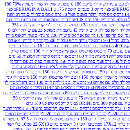
עם עוגיות שוקולד צ'יפס 180 גרם
טוניס שוקולד מריר מעולה 70% 180
באצ'י מיקס 3 טעמים קופסה 175 ג' PERUGINA BACI
באצ'י
יאמס לקקן רולר בטעם פטל 20 גרם
יאמס סוכריות סוכר חמוצות
לוי קרם וניל 150 גרם FLIS
סוכריות ממולאות בטעם פירות בים בום
קולד רושן עם בוטנים 38 גרם
רושן סוכריות ג'לי קרייזי פצ'ולקה 351
ולד רושן ממולא קרם קרמל 43 גרם
מזרק ממולא בטעם שוקולד לבן 8
 אם קריספי 170 גר'
אמ אנד אמס שוקו 220 גר'
גונץ סנטה קלאוס ביירן
ובע כחול 500 גרם
גולון מריה חדש עברית 600ג'
קינדר קינדריני מאגדת
40 גרם
טופי כדורים מזל טוב בצורת דובי ורוד 16 גרם
טופי כדורים
ענבים 70 גרם
מלו מרשמלו קאפקייק ממולא תות 100 גרם
מלו פלוס
ס סוכריות חמוצות מאוד 60 גרם
סאוור מדנס סוכריות חמוצות 60 גרם
300 גרם
עוגת ספוג בטעם תות 250 גרם
עוגת ספוג בטעם דובדבן
גרם
קינג עוגיות רכות שוקולד טריפל צ'יפס 160 גרם
קינג עוגיות
 גומי פינגווין 150 גרם
טרולי גומי שיני דרקולה 150 גרם
טרולי סופר בריין
טרולי מרשמלו אפרסק 150 גרם
טרולי מרשמלו תפוח 150 גרם
טרולי גומי
לד חלב עם אגוזים 90 גרם
שוק' טב מילקה דיים 100 גרם דיפלומט
דן לגן
הריבו אבטיח 160ג'
היידי מוצארט תפוז 119ג'
היידי מוצארט נוגט
 משוקולד במילוי קרם חלב ברשת 80 גרם
גונץ סנטה משוקולד במילוי קרם
ח שנה מפרץ ההרפתקאות 75 גרם
גונץ שוקולד לוח שנה קריסמיס 50
יון 300 גרם SORINI
בונ' קריסמס טיפאני 180 גרם
ג'
קינדר קריסמס גרביים 212ג'
רפאלו קריסמס גראנד 125ג'
פררו רושר
ת 220ג'
קינדר קריסמיס ביצה ענקית בנים 220ג'
קינדר קריסמס דמויות
וופל מילקה במילוי קרם 150 גרם
אצבעות מילקיניס מילקה 87.5 גרם
טורינו
סביבון קפיץ 5 ראשים בקופ 22.5X13 סמ
10 כלי דמוי
דן לגן 10 סביבון טוש מצייר צבעוני 6.5X5.5 סמ
3