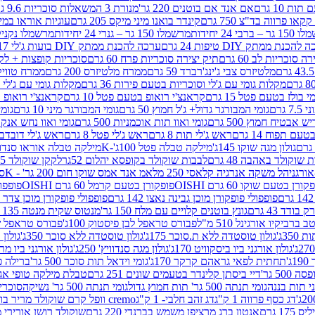
ת 10 גרם
אם אנד אם בוטנים 220 גר'
מנורת 3 המשאלות סוכריות 9.6 גרם
קינדר בואנו מיני מיקס 205 גרם
עוגיות אוראו במילוי 
– ברבי 24 יחידות
מרשמלו 150 גר – גנרי 24 יחידות
מרשמלו נקניקייה 0
להכנת ממתק DIY טיפות 24 גרם
ערכה להכנת ממתק DIY בועות ג'לי 17 גרם
 סוכריות לב 60 גרם
תיק יצירה סוכריות פרח 60 גרם
סוכריות קופצות + לקקן - 
מלטיזרס צבי ג'ינג'רברד 59 גרם
ממרח מלטיזרס 200 גרם
ממרח טוויקס 200
מקלות גומי עם ג'לי וסוכריות בטעם פירות 36 גרם
מקלות גומי עם ג'לי וס
י בולז בטעם פטל 15 גרם
קראנצ'י רואופ בטעם פטל 10 גרם
קראנצ'י רואופ בטע
גרם
גומי המבורגר גדול+ ג'ל חמוץ 50 גרם
גומי המבורגר מיני 10 גרם
גומי
ש אבטיח חמוץ 500 גרם
גומי ואוו תות אוכמניות 500 גרם
גומי ואוו נחש אנקונדה 0
 תפוח 14 גרם
ראש ג'לי תות 8 גרם
ראש ג'לי פטל 8 גרם
ראש ג'לי דובדבן 8 גר
גולון מגה שוקו 145ג'
מילקה טבלה פטל 100ג'-K
מילקה טבלה אוראו סנדוויץ' 92ג
שוקולד באהבה 48 גרם
לבבות שוקולד בקופסא יהלום 52גר
לקקן שוקולד 25 גרם I LOVE YOU
הל משקה אנרגיה קלאסי 250 מל
אמ אנד אמס שוקו חום 200 גר' - K
סוכ
קורן בטעם שוקו 60 גרם OISHI
פופקורן בטעם קרמל 60 גרם OISHI
פופפולי
פופפולי פופקורן מוכן גבינה נאצו 142 גרם
פופפולי פופקורן מוכן צדר לבן 142
ודד 43 גרם
גונץ בוטנים קלויים עם מלח 150 גר'
מנטוס שקית מנטה 135 גרם
רביקיו אורגינל 510 מ"ל
פבורס טראפל לבן פיסטוק 100ג'
פבורס טראפל שוקו 
35ג'
גולון טוסטדה ללא ת.סוכר 175ג'
גולון טוסטדה ללא סוכר 350ג'
גולון א
גולון אורגני ביו ביסקוויט 170ג'
גולון מגה סנדוויץ' 250ג'
גולון אורגני ביו מריה 50
'
תחתית לפאי גראהם קרקר 170ג'
גומי וידאל תות סוכר 500 גר'
ברילה פסט
50 גר'
דיי ביסתן קלינדר בטעמים שונים 251 גרם
טבלת מילקה טופי אגוזים 00
גומי תנתה 500 גר' תות חמוץ גדול
גומי תנתה 500 גר' נשיקה
סוכרי
דג כסף פרווה 1 ק"ג
דג זהב חלבי- 1 ק"ג
cremo וופל קרם שוקולד מריר בודד
1 גרם
אנטון ברג מרציפן משמש בברנדי 220 גרם
שוקולד רושן אורירי מריר 