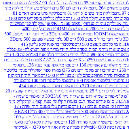
 מילקה ארנב קריספי 95 גרם
מילקה בבלי חלב 90ג'-K
מילקה ארנב לוטוס
ביסקוויט 264 גרם
מילקה חום לבן 90 גרם דיפלומט
שוקולד מילקה מיני
ם
מילקה מיני ביצים אוראו 81 גרם
מילקה מיני ביצים דאיים 81
קוטדור ביצים שוקולד חלב 350 גרם
טבלת מילקה ביסקוויט קרם 100ג' -
מילקה עוגיות סנדוויץ' פאוס 260ג' - K
ליאון שוקולד לבן חמישייה
 קוביס כרמית 200 גרם
מרשמלו JOOMI מיני גולף לבן 400
מרשמלו JOOMI פטריה ורודה 400 גרם
3D גו'מי דובי ורוד מעוצב 500
3D גו'מי דובי כחול מעוצב 500 גרם
3D גו'מי כבשה מעוצב 500 גרם
3D
3D גו'מי כלבים מעוצב 500 גרם
פילסברי בראוניז ללא גלוטן 415
 טסה
מארז מותגי הבית טסה
טבלת היידי מריר מקור וונצואלה 50ג'
טבלת
אנדור מריר אגוז 80ג'
טבלת היידי גראנדור חלב אגוז 80ג'
רולטה 120 גרם
מילקה אגוז שלם 250ג' - K
מילקה טבלה לו 87ג'-K
טבלת מילקה בוטנים
גומי מתקלף ענק אפרסק 136 גרם
גומי מתקלף ענק בננה 136 גרם
גומי
רם
הריבו זהב מקסי דובונים 375ג'
מארז ספר ושוקולדים
גומי בליסטר
גים
מארז סירת מתוקטסה
סילאן טבעי לחיץ 500 גרם
מארז התיק המתוק
גומי בליסטר אבטיח 100 גרם
גומי בליסטר דובי 100 גרם
ממרח
פיטורת פירות בון ממן 370 גרם
חמאת בוטנים סקיפי קלאסי 454
נייה ג'לי פורים * 25 גרם
מארז 4 סוכריות על מקל וסוכריות קופצות 20
שקית נייר 30/23/10 ס"מ-פורים שמח -
גומי בננה קצף 1 ק"ג
קליק מיני
כריות ג'לי בטעם ענבים 175 גרם
סוכריות ג'לי בטעם תות שדה 175
רוטב חמוץ מתוק 300 מ"ל
רוטב צ'ילי מתוק 300 מ"ל
HEART
קס וופל גליליות 22 גרם
ג'מבו טורטילה צ'יפס בטעם צ'ילי מתוק 100
ק ראמן פיקנטי להכנה מהירה 120 גרם
גולון שרקיז ללא גלוטן טו-גו
וגת גבינה 300ג'-K
מילקה טבלה צימוק אגוז חדש 270ג' - K
מילקה