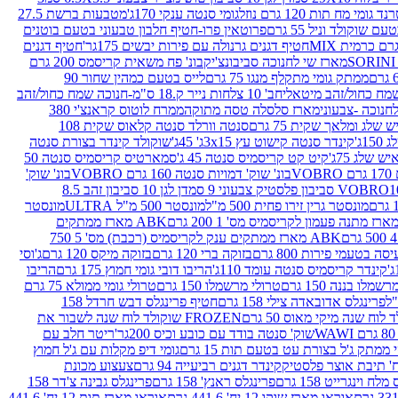
נד גומי מח תות 120 גרם נוזל
גומי סנטה ענקי 170ג'
מטבעות ברשת 27.5
שוקולד וניל 55 גרם
פרוטאין פרו-חטיף חלבון טבעוני בטעם בוטנים
חטיף דגנים גרנולה עם פירות יבשים 175גר'
חטיף דגנים
מארז שי לחנוכה סביבונצ'יק
בונ' פח משאית קריסמס 200 גרם
ממתק גומי מתקלף מנגו 75 גרם
לייס בטעם כמהין שחור 90
חב' 10 צלחות נייר ק.18 ס"מ-חנוכה שמח כחול/זהב
מארז סלסלה טסה מתוקה
ממרח לוטוס קראנצ'י 380
לג ומלאך שקית 75 גרם
סנטה וורלד סנטה קלאוס שקית 108
1ג'
קינדר סנטה קישוט עץ 3x15ג' 45ג'
שוקולד קינדר בצורת סנטה
 שלג 75ג'
קיט קט קריסמיס סנטה 45 ג'
סמארטיס קריסמיס סנטה 50
V
בונ' שוק' דמויות סנטה 160 גרם VOBRO
בונ' שוק'
לסטיק צבעוני 9 סמ
דן לגן 10 סביבון זהב 8.5
מונסטר גרין זירו פחית 500 מ"ל
מונסטר 500 מ"ל ULTRA
מונסטר
ABK מארז ממתקים
ABK מארז ממתקים ענק לקריסמיס (רכבת) מס' 5 750
סה בטעמי פירות 800 גרם
בזוקה ברי 120 גרם
בזוקה מיקס 120 גרם
ג'וסי
קינדר קריסמיס סנטה עומד 110ג'
הריבו דובי גומי חמוץ 175 גרם
הריבו
מלו בננה 150 גרם
טרולי מרשמלו 150 גרם
טרולי גומי ממולא 75 גרם
פרינגלס אדובאדה צילי 158 גרם
חטיף פרינגלס דבש חרדל 158
לוח שנה מיקי מאוס 50 גרם
FROZEN שוקולד לוח שנה לשבור את
שוק' סנטה בודד עם כובע וכיס 200גר'
ריטר חלב עם
י ממתק ג'ל בצורת עט בטעם תות 15 גרם
גומי דיפ מקלות עם ג'ל חמוץ
קינדר דגנים רביעייה 94 גרם
צעצוע מכונת
לח וינגרייט 158 גרם
פרינגלס ראנץ' 158 גרם
פרינגלס גבינה צ'דר 158
אוראו מארז שוקו 12 יח' 441.6 גרם
אוראו מארז תות 12 יח' 441.6