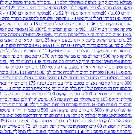
ממולא בקרם קקאו מצופה בשוקולד חלב 114 גרם
ד"ר גרארד סימול שוקולד חלב
מיקס 185ג'
מרסי לאבליז שוקולד לבן 185ג'
מרסי שקית פטיט מריר 125ג'
מרסי
יוגורט 100ג' - K
מילקה אוראו סנדוויץ' 92 ג' - K
מילקה אוראו לבן 100 ג' - K
קרמי 185ג'
פררו דופלו צ'וקנאט 130ג'
נחשולי שלוקים להקפאה בצורת נחש 280 מ"ל
הפתעה ענקית בנים 36 גרם
סוכריה על מקל בטעמים 15 גרם
סוכריה על מקל בט
מילקה אוראו חטיף 37ג' - K
ליאון שוקו חמישייה 5*30ג' 150ג'
מארז טסה מג
TEA אייס תה תפוח 320 מ"ל
אבקת נסקוויק שוקו 280ג'
נסטלה נסקפה קפה נמס 3 ב1
25 גרם
דפדפי קוקוס צ'יפס קוקוס בטעם קקאו 25 גרם
ווי סמארט קראנצי מנגו 0
ללא סוכר 60 גרם
סוכריות קשות 60 גרם BAD MATCH
סוכריות קשות WINTER 150 גרם Share pack
גרם
סוכריות על מקל בטעמי פירות עם מסטיק 120 גרם
סוכריות קולה ולימון 120 גרם
מ"ל
קוואקר 500 גרם
חלב מרוכז מבושל ממותק 370 גרם
סנאפי חטיפי אפונה יר
גרם
סנאפי חטיפי אפונה ירוקה פריכים בטעם גבינה 108 גרם
ממבה ביץ' בייטס 60
גרם
חטיף סטייל קוריאה אורז בטעם עוף פיקנטי 100 גרם
חטיף סטייל קוריאה א
גרם
BOULOS סוכריות דחוסות לבבות אדום לבן 500 גרם
BOULOS סוכריות דחוסות לבבות לבן ורוד 500 גרם
סאבור נאצ'וס דיפ מלוח רוטב סלסה 175 גרם
אל סאבור נאצ'ו בטעם צ'ילי חריף
800 גרם
אל סאבור נאצ'וס בטעם צ'ילי עם רוטב גבינה 175 גרם
חטיף דובאי חלב 
גרם
מזוודת הממתקים של מקס מלך הגומי
מייק אנד אייק רכבת הרים 120 גרם
גרם
ריטר יוגורט גאווה 100 גרם
ריטר קוקוס 100 גרם
ריטר מריר תפוז שקד 100 גרם
מדליוני מיקס 105 גרם
שוקולד בצורת פיצה 105 גרם
שוקולד לבן בצורת כדור 105 גר
חמוצות בטעם תות 60 גרם
זיזי קוביות חמוצות בטעם קולה 60 גרם
דגני בוקר 
קורנפלקס פרווה 500 גרם
קרם טופי פקאן חלבי 500 גרם
ממרח חלווה פיסטוק פרוו
גרם
סאמיאנג טופוקי בולדק קארבו 179 גרם קערה ורודה
ראמן סאמיאנג בולדק קארבו 
סאמיאנג בולדק חריף אקסטרים 70 גרם כוס אדום
נסקוויק אבקת בננה 350ג'
סוכריות חמוצות 60 גרם mystery
שלישיית וופל דובאי לבן 72 גרם
שלישיית וופל
גרם
פניני קראנץ מיקס מיני 150 גרם
טרנד ממתק בטעם מלון מתקלף גדול 135ג'