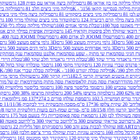
לד מילקה בון בון אוראו 86 גרם
מילקה ביצה אוראו עם כפית 128 גרם
שוקולד
גיות מילקה סנסיישן קקאו 156ג' - K
מילקה מיני ביצים חלב 81 גרם
מילקה ביצים 
 81 גרם
מילקה מיני ביצים ביסקוויט 81 גרם
מילקה ביצה מילוי מיני ביצים 97 גר
 ביצה מילוי קרם רביעייה 124 גרם
קוטדור מיני ביצים שוקולד מריר 100 גרם
די מאונטן פטל 100ג'
טבלת מרסי אגוזים 100ג'
שוקולד מילקה טבלה ג'לי 250 גר'-K
 דובאי שוקולד חלב פיסטוק וקדאיף 145 גרם
קוביות אפיפית במילוי קרם אגוזי לוז
מרשמלו JOOMI לב אדום 400 גרם
מרשמלו JOOMI בננה 400 גרם
3D גו'מי נקניקיה מעוצב 500 גרם
3D גו'מי צי'פס מעוצב 500 גרם
3D גו'מי אפרוחים מעוצב 500 גרם
3D גו'מי דגים מעוצב 500 גרם
ז חגיגי טסה
מארז שי מתוק - שפע טסה
מארז אלגנט טסה
מארז ענק ממתקים
די גראנדור מריר שקד 80ג'
טבלת היידי גראנדור חלב שקד 80ג'
טבלת היידי גר
נדס שברי עוגיות 120 גרם
קינדר מקסי 100 גרם
בר טובלרון שקד כחול 100ג'
לב 90ג'-K
מילקה טבלה יוגורט 100ג' - K
מילקה טבלה שברי אגוז 90ג'-K
קרס ח.בוטנים חמישייה קרימי 182.5ג'
ריץ קרקר 200 גרם
שוקולד מרסי מריר 250 ג
מארז טסה מנות קלאסי
מארז טסה מתוק מתמיד
מארז ים של מות
יסטר עכביש 100 גרם
גומי בליסטר פיצה 100 גרם
גומי בליסטר מילקשייק 100 גרם
2 גרם
למקה מרציפן 54% 200 גרם
למקה מרציפן 38% 200 גרם
קונ
נדר טריס חמישייה 102.5 גרם
מפת שולחן פורים כ 274*137 סמ ניילון
מארז שמי
חב' 20 שקית צלופן 36*17 ס"מ-מסכה-זהב
שקית נייר לבקבוק 11/11/36 ס"מ ס"מ-פורים שמח- דגם ענן
קופ' קרטון חלון 18/15/8 ס"מ -פורים שמח-דגם בועות דקל
שקית קרטון 24.5/19/8 ס"מ-פורים שמח-דגם בועות דקל
שוקולד לבן 120 גרם
מארז טסה פאן
סוכריות ג'לי בטעם פטל 175 גרם
סו
רוטב טריאקי שומשום 300 מ"ל
רוטב טריאקי 300 מ"ל
רוטב סאטה 240 גרם
HEART שוקולד לבבות צבע זהב 500 גרם
סניקרס וופל גליליות 22 גרם
טווי
רמל מלוח 160 גרם
קינג עוגיות רכות שוקולד מריר צ'יפס חלבון 160 גרם
מר
ם
קינדר שוקולד מיני פרנדס 120 גרם
קינדר הפי מומנטס 161 גרם
מילקה ע