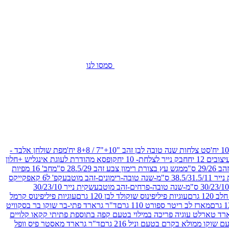
סמסו לנו
סט צלחות שנה טובה לבן זהב "10+"7 / 8+8 יח'
מפת שולחן אלבד -
חבק נייר לצלחת- 10 יח
קופסא מהודרת לעוגת אינגליש +חלון
 ס"מ
מגש עץ בצורת רימון צבע זהב 28.5/29 ס"מ
חב' 16 מפיות
-שנה טובה-רימונים-זהב מוטבע
קפ' ל6 קאפקייקס
שקית נייר 30/23/10
12 גרם
עוגיות פיליפינוס שוקולד לבן 120 גרם
עוגיות פיליפינוס קרמל
מארז לב ריטר ספורט 110 גרם
ד"ר גרארד פתי-בר שוקו בר בסקוויט
רד טארלט עוגיה פריכה במילוי בטעם קפה בתוספת פתיתי קקאו קלויים
קו ממולא בקרם בטעם וניל 216 גרם
ד"ר גרארד מאסטר פיס וופל