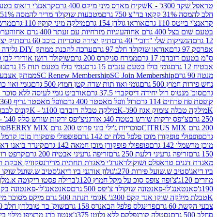
טראפל שקד 300ג' - K
שקית מארס מיני מיקס 400 גרם
קראנצ'י רואופ בטעם תו
חלב להמסה 31% קקאו בד"צ 750 גרם
מטבעות שוקולד מריר להמסה 51% קקאו פרווה בד"צ 750 גרם
קראנצ'י בייטס 110 גרם
אוראו גולדן 154 גרם
מילקה מיני קוקיז 110 גרם
מרשמלו 150 גר 
בטעם שום בצל 400 גרם אחוה
עוגיות מזרחיות עם זעתר 400 גרם אחוה
ערכה 
12 גרם
הנשיקות שלי "דובי" 40 גרם
תיק יצירה סוכריות כוכב 60 גרם
תיק יצירה
אפרסק 97 גרם
אוראו שוקולד חלב 97 גרם
ערכה להכנת ממתק DIY גלידה 43.5 גרם
ס"מ בטעם דובדבן 17 גרם
ממרח סניקרס 200 גרם
שוקולד רושן אורירי לבן 80 גרם
אבטיח 12 גרם
גומי בולז בטעם ענבים 15 גרם
גומי בולז בטעם תות 15 גרם
גומ
מנטה 90 גרם
SC Join Membership
SC Renew Membership
ממתק אצבעוני 7.5 
נחש פירות חמוץ 500 גרם
גומי ואוו תות שדה קטן חמוץ 500 גרם
גומי ואוו כרי
גרם
סוכ' מנטוס רול יחידה דיסקברי 37.5 גרם
אורביט גומי לעיסה ללא סוכר בטעם
קופסת פח פרחים 114 גרם
רול וופל מאסטר 400 גרם
וופל מאסטר גריף 360 גרם
K
מילקה טבלה צימוק אגוז 90ג'-K
מילקה טבלה דובדבן 100ג' - K
קונוס לבבות 
250 גרם
צ'יפס ירקות שורש בטטה 40ג אורגני
צ'יפס ירקות שורש סלק 40ג' -אורגני
200 גרם CITRUS MIX
סוכריות ג'ילי בוני פרוט 200 גרם BERRY MIX
פופ
גרם
פופפולי פופקורן מוכן פלפל מלח ים 142 גרם
פופפולי פופקורן מוכן קרמל 142 גרם
מוכן מרשמלו 142 גרם
פופפולי פופקורן מוכן חמאה 142 גרם
קינדר בואנו דארק ב
150 גרם
זריפה גרעיני דלעת 250 גרם
זריפה גרעיני אבטיח 200 גרם
קרפט רוטב ב
מאגדת דגנים טראפלס ושוקולד
אנרג'י מאגדת תחתית מריר
נסקוויק אבקת תות 0
ביו דיאג'סטיב ש.שועל פירות 270ג'
גולון אורגני ביו דיאג'סטיב ש.שועל שוקו 270ג'
מוזרים 120ג'
צ'ופה צופס סוכ על מקל חמוץ 120ג'
ברילה פסטו ריקוטה א.מלך 190ג
190ג'
סאנטאנג'לו-פאנטונה שוקולד צ'יפס 500 גרם
סאנטאנג'לו-פאנטונה בקופסה 0
K
טבלת מילקה שוקו אנד קקס 300ג' K
גומי תנתה 500 גרם מיקס מסוכר מיני תות בננה
צבעי הקשת 60 גרם
פרינגלס פלפל הבאנרס 158 גרם
שוק' בר טובלרון חלב 200ג'
סחלב 500 גרם
נסטלה קורנפלקס ללא גלוטן 375ג'
אנטון ברג מרציפן מילוי בייליס 75