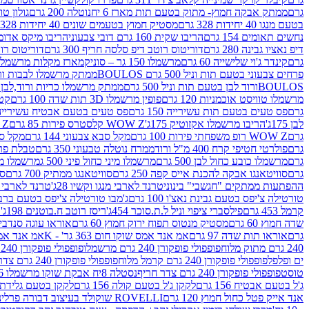
גרם
ממתק אבקה חמוץ- מתוק בטעם תות מארז 6 יח
נוטלה 200 גרם
גולון טוו
בטעם מנגו 40 יחידות 328 גרם
מסטיק חמוץ בטעמים שונים 40 יחידות 328 גרם
נחשים תאומים 154 גרם
הריבו שקית 160 גרם דובי צבעוני
הריבו מיקס אדומים 175
דיפ נאציו גבינה 280 גרם
דוריטוס רוטב דיפ סלסה חריף 300 גרם
דוריטוס רוטב
גרם
קינדר ג'וי שלישייה 60 גרם
מרשמלו 150 גר – סוניק
מארז מקלות מרשמלו יאמס צבע
פרחים צבעוני בטעם תות וניל 500 גרם BOULOS
ממתק מרשמלו לבבות ורוד לבן ב
BOULOSורוד לבן בטעם תות וניל 500 גרם
ממתק מרשמלו כריות ורוד,לבן בטעם תות 
מרשמלו טוויסט אוכמניות 120 גרם
פופין מרשמלו 3D תות שדה 100 גרם
קטש
גרם
פס טעים בטעם תות עשירייה 150 גרם
פס טעים בטעם אבטיח עשירייה 150 גר
לבן 175ג'
הריבו מרשמלו אקזוטיק 175ג'
WOW Z קלסטרס פירות 85 גרם
WOW Z ק
גרם
WOW Z רופ משפחתי פירות 100 גרם
מקל סבא צבעוני 144 גרם
מקל סבא 
גרם
פולרטי חטיפי קרח 400 מ"ל ורוד
ממרח נוטלה טבעוני 350 גרם
טבלת פררו ר
גרם
מרשמלו כובע כחול לבן 500 גרם
מרשמלו מיני כחול פיני 500 ג
מרשמלו מיני 
גרם
סוויטאנגו אבקה להכנת אייס קפה 250 גרם
סוויטאנגו ממתיק 700 גרם
סו
ההפתעות ממתקים "חגשבי" בינוני
טרנד לארבי מנגו וקשיו 28ג'
טרנד לארבי תו
טורטילה צ'יפס בטעם גבינת נאצ'ו 100 גרם
ג'מבו טורטילה צ'יפס בטעם ברביקיו 00
קרמל 453 גרם
פילסברי ציפוי וניל ל.ת.סוכר 454ג'
ריסז רוטב ח.בוטנים 198ג'
ק
שדה חמוץ 60 גרם
מסטיק מנטוס תפוח ירוק חמוץ 60 גרם
אוראו עוגה סנדביץ שו
גרם
אוראו תות שדה 97 גרם
אמ אנד אמס שוקו חום 363 גר' - K
אמ אנד אמס צ
240 גרם מתוק מלוח
פופפולי פופקורן 240 גרם מרשמלו
פופפולי פופקורן 240 גרם חמאה סינמה
ים ופלפל
פופפולי פופקורן 240 גרם קרמל מלוח
פופפולי פופקורן 240 גרם צדר לבן
טוסט
פופפולי פופקורן 240 גרם צדר חריף
נסטלה 8יח אבקת שוקו מרשמלו 193.6ג'
ג'ל בטעם אבטיח 156 גרם
לקקן ג'ל בטעם קולה 156 גרם
לקקן בטעם גלידת שוקו
אנד אייק פטל כחול חמוץ 120 גרם
ROVELLI שוקולד בעיצוב דבורה פרלינים 800 גרם