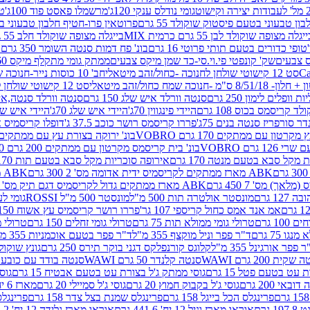
גומי נודלס ענקי 120ג'
מרשמלו פאסט פוד 100ג'
טר
ן טבעוני בטעם פיסטוק שוקולד 55 גרם
פרוטאין פרו-חטיף חלבון טבעוני בטעם 
יגלה מצופה שוקולד לבן 55 גרם כרמית MIX
בייגלה מצופה שוקולד חלב 55 גרם כרמית MIX
טופי כדורים בטעם תותי פרוטי 16 גרם
בונ' פח דמות סנטה השומר 350 גרם SORINI
קס צבעים
שק' קונפטי פי.וי.סי-כד שמן מיקס צבעים
ממתק גומי מתקלף מיקס 60 גרם
סט 12 קישוטי שולחן לחנוכה -כחול/זהב מיטאלי
חב' 10 כוסות נייר-חנוכה שמח כחול/זהב מיטאלי
ס"מ -חנוכה שמח כחול/זהב מיטאלי
סט 12 קישוטי שולחן לחנוכה -צבעוני
ות וופלים לימון 250 גרם
סנטה וורלד איש שלג 150 גרם
סנטה וורלד סנטה,איש ש
קריסמס בכוס 108 גרם
היידי פינגווין 70ג'
היידי איש שלג 70ג'
היידי איש שלג 50
דר סורפריז סנטה בנים 75ג'
פררו קריסמס רושר כוכב 37.5 ג'
דופלו קריסמיס איש
רטון עם ממתקים 170 גרם VOBRO
בונ' ירוקה בצורת עץ עם ממתקים 170 גרם OBRO
רם VOBRO
בונ' בית קריסמס מקרטון עם ממתקים 200 גרם VOBRO
10 סביבון פ
מקל סבא בטעם מנטה 170 גרם
אירופה סוכריות מקל סבא בטעם תות 170 גרם
ABK מארז ממתקים לקריסמיס ידית אדומה מס' 2 300 גרם
ABK מארז מתנה פעמון לקריסמיס מס' 1 200 גרם
ABK מארז ממתקים גדול לקריסמיס דגם תיק מס' 4 500 גרם
1 גרם
מונסטר אולטרה תות 500 מ"ל
מונסטר 500 מ"ל ROSSI
גומי לעי
אמ אנד אמס כחול קריספי 107 גר'
פררו רושר קריסמיס עץ אשוח 150ג'
1 גרם
טרולי גומי ממולא תות 75 גרם
טרולי גומי זחלים 150 גרם
טרולי מרש
ו 75 גרם
ד"ר פפר וניל מוקצף 355 מ"ל
ד"ר פפר בטעם אוכמניות 355 מ"ל
 פפר אורגינל 355 מ"ל
קלוגס קורנפלקס דגני בוקר תירס 250 גרם
גונץ שוקולד 
שקית 200 גרם WAWI
סנטה קלנדר 50 גרם WAWI
סנטה בודד עם כובע 80 גרם WAWI
עט בטעם פטל 15 גרם
גוסי ממתק ג'ל בצורת עט בטעם אבטיח 15 גרם
גוס
ובאי 200 גרם
גוסי ג'ל בקבוק חמוץ 20 גרם
גוסי ג'ל סמיילי 20 גרם
מארז 6 יח' תיבת אוצר פלסטיק
פרינגלס הכל בייגל 158 גרם
פרינגלס שמנת בצל צדר 158 גרם
פרינגלס מ
גרם
אוראו מארז וניל 12 יח' 441.6 גרם
אוראו מארז גלידה 12 יח' 331.2 גרם