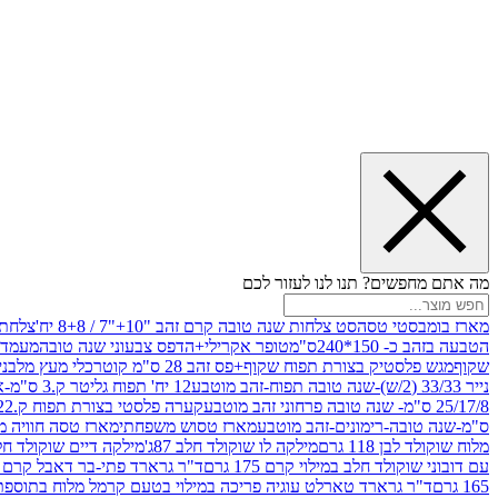
מה אתם מחפשים? תנו לנו לעזור לכם
מארז בומבסטי טסה
סט צלחות שנה טובה קרם זהב "10+"7 / 8+8 יח'
צלחת נייר 10" 
הטבעה בזהב כ- 150*240ס"מ
טופר אקרילי+הדפס צבעוני שנה טובה
מעמד עץ
שקוף
מגש פלסטיק בצורת תפוח שקוף+פס זהב 28 ס"מ קוטר
כלי מעץ מלבני 20*20 *6 +גב בצורת תפוח ג.20 ס"מ-שנה ט
נייר 33/33 (2/ש)-שנה טובה תפוח-זהב מוטבע
12 יח' תפוח גליטר ק.3 ס"מ-אדום
25/17/8 ס"מ- שנה טובה פרחוני זהב מוטבע
קערה פלסטי בצורת תפוח ק.22 ג.7 ס"מ
ס"מ-שנה טובה-רימונים-זהב מוטבע
מארז טסוש משפחתי
מארז טסה חוויה מ
מלוח שוקולד לבן 118 גרם
מילקה לו שוקולד חלב 87ג'
מילקה דיים שוקולד חלב קרמ
עם דובוני שוקולד חלב במילוי קרם 175 גרם
ד"ר גרארד פתי-בר דאבל קרם בסק
165 גרם
ד"ר גרארד טארלט עוגיה פריכה במילוי בטעם קרמל מלוח בתוספת פתיתי 