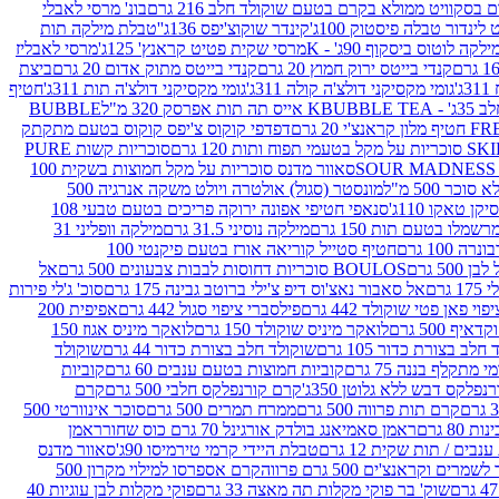
סקוויט ממולא בקרם בטעם שוקולד חלב 216 גרם
בונ' מרסי לאבלי
 לינדור טבלה פיסטוק 100ג'
קינדר שוקוצ'יפס 136ג'
'טבלת מילקה תות
ילקה לוטוס ביסקוף 90ג' - K
מרסי שקית פטיט קראנץ' 125ג'
מרסי לאבליז
קנדי בייטס ירוק חמוץ 20 גרם
קנדי בייטס מתוק אדום 20 גרם
ביצת
'
גומי מקסיקני דולצ'ה קולה 311ג'
גומי מקסיקני דולצ'ה תות 311ג'
חטיף
' - K
BUBBLE TEA אייס תה תות אפרסק 320 מ"ל
BUBBLE
דפדפי קוקוס צ'יפס קוקוס בטעם מתקתק
ח ותות 120 גרם
סוכריות קשות PURE
סאוור מדנס סוכריות על מקל חמוצות בשקית 100
 500 מ"ל
מונסטר (סגול) אולטרה ויולט משקה אנרגיה 500
ן טאקו 110ג'
סנאפי חטיפי אפונה ירוקה פריכים בטעם טבעי 108
מלו בטעם תות 150 גרם
מילקה נוסיני 31.5 גרם
מילקה וופליני 31
100 גרם
חטיף סטייל קוריאה אורז בטעם פיקנטי 100
BOULOS סוכריות דחוסות לבבות צבעונים 500 גרם
אל
רם
אל סאבור נאצ'וס דיפ צ'ילי ברוטב גבינה 175 גרם
סוכ' ג'לי פירות
י פאן פטי שוקולד 442 גרם
פילסברי ציפוי סגול 442 גרם
אפיפית 200
 500 גרם
לואקר מיניס שוקולד 150 גרם
לואקר מיניס אגוז 150
לב בצורת כדור 105 גרם
שוקולד חלב בצורת כדור 44 גרם
שוקולד
מי מתקלף בננה 75 גרם
קוביות חמוצות בטעם ענבים 60 גרם
קוביות
פלקס דבש ללא גלוטן 350ג'
קרם קורנפלקס חלבי 500 גרם
קרם
קרם תות פרווה 500 גרם
ממרח תמרים 500 גרם
סוכר אינוורטי 500
ראמן סאמיאנג בולדק אורגינל 70 גרם כוס שחור
ראמן
ים / תות שקית 12 גרם
טבלת היידי קרמי טירמיסו 90ג'
סאוור מדנס
ים וקראנצ'ים 500 גרם פרווה
קרם אספרסו למילוי מקרון 500
שוק' בר פוקי מקלות תה מאצה 33 גרם
פוקי מקלות לבן עוגיות 40