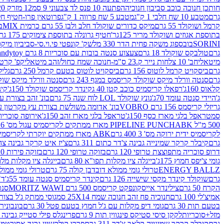
חותכן חנוכה כוכב סביבון חנוכיה
הפתעה 10 פנס לד צבעוני 9 סמ
12 מזרק 20 מל' לעבודות יצירה וקישוט
גרם
מטבע 10 שח חלבי 1 ק"ג
מטבע 5 שח פרווה 1 ק"ג
פרוטאין פרו-חטיף חלבו
קרמל ושוקולד 55 גרם
מיקס כדורים שוקולד חלב ולבן 55 גרם כרמית MIX
בי
בתוספת אגוזים ושוקולד מריר 125גר'
חטיף גרונלה בתוספת צימוקים 175 גר'
SORINI
בובספוג משקה פחית הדר 330 מל
שק' קונפטי פי.וי.סי-סביביון מי
גרם
טולבקס שוקולד 18 גרם
צעצוע סנטה בובות עם סוכריות 8 גרם Candytoy
מיטאלי
חב' 10 צלחות נייר ק.23 ס"מ-חנוכה שמח כחול/זהב מיטאלי
קפ' קרטון + חלון- 8/51/18 
גרם
ביסקויט קרמל לוטוס 156 גרם
ביסקויט לוטוס בטעם קרמל 250 גרם
גלילי
גרם
סנטה וורלד מיקס שוקולד קריסמס במגף 243 גרם
סנטה וורלד מיקס שוקולד 
קלאוס 160ג'
רפאלו קריסמיס כוכב קטן 40 ג
קינדר קריסמס שוקולד 150ג'
קינ
ג'
היידי סנטה עומד 70ג'
גונץ שוקולד LOL לוח שנה 75 גרם
בונ' זהב בצורת עץ מק
גריזלי קריסמס 156 גרם VOBRO
בונ' אדומה משולשת בצורת עץ מקרטון עם שרי 126 ג
סמ
טראפל בלגי מארז כסף 150ג'
טראפל בלגי מארז זהב 150ג'
אירופה סוכריות 
500 מ"ל PIPELINE PUNCH
ABK מארז ממתקים לקריסמיס עגול מס' 6 300 גרם
לקריסמיס ידית ירוקה מס' 3 400 גרם
ABK מארז ממתקים יוקרתי לקריסמיס (מלאך) מס' 7 450 גרם
גרם
קיבלר קרקר שמינייה גבינה צ'דר כתום 311 גרם
צ'יז איט קרקר גבינה צהובה 27
דרופ סוכריה מתפוצצת טרופי 120 גרם
בזוקה טרופי 120 גרם
בזוקה פירות 120 גרם
גומי צ'יפס חמוץ 175ג'
בייגלה ציו מקלות תפו"א 80 גרם
בייגלה ציו מקלות מלוחים 00
ENERGY BALLZ
טרולי גומי ממולא דובדבן קולה 75 גרם
טרולי גומי ממולא מנג
גרם
שוקולד קינדר מקסי שישייה 126 גרם
קינדר קריסמיס סנטה עומד 55ג'
ד"ר
הקרח 50 גרם
צילינדר אייסקונפקט קריסמס 500 גרם MORITZ WAWI
סנטה 
אמיצ'לי 100 גרם
חנוכיה פח זהב חנוכה שמח 25X14 סמ
גוסי ממתק ג'ל בצורת 
בטעם תות 30 גרם
גומי דיפ מקלות עם ג'ל חמוץ בטעם פטל 30 גרם
בונבונירה ד
מזל+סוכריות
לקקן סיסי סטיקס פינגווין תות 9 גרם
פרינגלס פילי סטייק גבינה 158 גרם
גרם
קיבלר קרקר שמינייה קלאב צ'דר 311 גרם
פררו קולקשיין גרנד אסורטמנט 197.8 