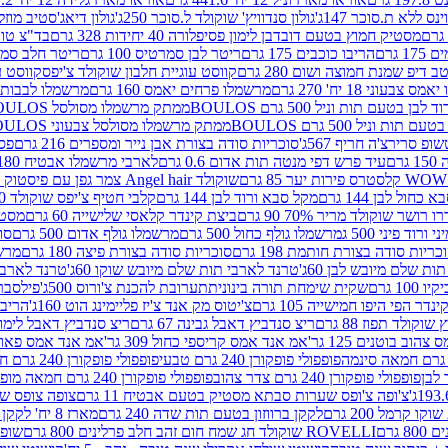
ינס ללא ת.סוכר 147ג'
גולון סנדוויץ' שוקולד ל.סוכר 250ג'
גולון דיאג'סטיב מוזלי 365
מסטיק חמוץ בטעם דובדבן לימון פסיפלורה 40 יחידות 328 גרם
בד"צ טורינו
 גרם
הריבו כוכבים 175 גרם
ריטר לבן סמרטיס 100 גרם
ריטר חלב סמרטיס 
 דיפ שמנת חמוצה ושום 280 גרם
קווסט עוגיית חלבון שוקולד צ'יפס
קווסט ע
וני 18 יח' 270 גרם
מרשמלו פרחים יאמס 160 גרם
מרשמלו לבבות יאמס 
טעם תות וניל 500 גרם BOULOS
ממתק מרשמלו מסולסל BOULOSתכלת לבן בטעם תות וניל 500 גרם
וניל 500 גרם BOULOS
ממתק מרשמלו מסולסל צבעוני BOULOSבטעם תות וניל 500 גרם
ופ סרירצ'ה חריף 567ג'
סוכריות סודה בצורת אבן נייר ומספרים 216 גרם
פס 
ם
עיד פרש דפי מנטה תות אדום 0.6 גרם
לארבי מרשמלו אבטיח 180ג'
לסטרס פירות יער 85 גרם
שוקולד Angel hair צמר גפן עם פיסטוק 150 גרם
כחול לבן 144 גרם
מקל סבא ורוד לבן 144 גרם
קלבי חטיף צ'יפס שוקולד 40 גרם
ושר שוקולד מריר 70% 90 גרם
ביצת קינדר קלאסי שלישייה 60 גרם
מסטיק א
ורוד פיני 500 ג
מרשמלו גולף כחול 500 גרם
מרשמלו גולף אדום 500 גרם
סוכ
כריות סודה בצורת חותמת 198 גרם
סוכריות סודה בצורת פיצה 180 גרם
מרשמ
ת שלם מיובש לבן 60ג'
טרנד לארבי תות שלם מיובש שוקו 60ג'
טרנד לארבי 
1 גרם
שקית שימחת תורה בינונית
תערובת להכנת צ'ורוס 500ג'
פילסברי 
ינדר הפי היפו חמישייה 105 גרם
צ'יטוס מק אנד צ'יז פליימינג הוט 160ג'
הריבו 
קולד תפוז 88 גרם
ריצ סנדביץ דאבל גבינה 67 גרם
ריצ סנדביץ דאבל לימון 67 גר
הוב בוטנים 125 גר'
אמ אנד אמס קריספי כחול 309 גר'
אמ אנד אמס פאוצ' חום 25
פופפולי פופקורן 240 גרם טבעי
פופפולי פופקורן 240 גרם חמאה אורגני
פופפולי פופקורן 240 גרם צדר צהוב
פופפולי פופקורן 240 גרם חמאה מופחת שומן
צ'ופה צ'ופס שערות סבתא מסטיק בטעם אבטיח 11 גרם
צופה צופס שער
 קרמל 200 גרם
לקקן ברווזון בטעם תות שדה 240 גרם
מארז 8 יח' לקקן ברבי 80 גרם
ROVELLI שוקולד חג שמח חום זהב חלב פרלינים 800 גרם
שופר 