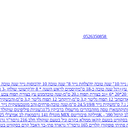
0526350858
שנה טובה יח'
צלחת נייר 8" שנה טובה 10 יח'
כוסות נייר שנה טובה 10 יח'
+רגל שנה טובה כ-18 ס"מ
קיסמים לראש השנה * 8 יח'
קישוטי שולחן -3 עיצובים 12 יח
ובה
מגש עץ בצורת תפוח צבע זהב 29/26
חב' 12 תפוח גליטר ק.3 ס"מ-ירוק
חב' 12 תפוח גליטר ק.3 ס"מ-זהב
שקית נייר 38.5/31.5/11 ס"מ
שקית נייר 24.5/19/8 ס"מ-שנה טובה-פרחים-זהב מוטבע
שקית נייר 30/23/10 ס"מ-שנה טובה-פרחים-זהב מוטבע
תוקה
מארז טסה מוזהב
הריבו מרשמלו ברביקיו 175ג'
עוגיות פיליפינוס שוקולד חלב 0
ל 90ג' - K
מילקה פיבוריטס MIX מונדלז 141 גרם
מארז לב אמיצ'לי 125 גרם
וויט בטעם קקאו ממולא בקרם וניל בטעם שוקולד חלב 216 גרם
ד"ר גרא
פופקורן קלויים 165 גרם
ד"ר גרארד פתי-בר דאבל קרם בסקוויט בטעם שו