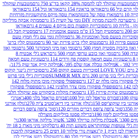
מטבעות שוקולד לבן להמסה 28% קקאו בד"צ 750 גרם
מטבעות שוקולד
קרם וניל 66 גרם
אוראו בראוניז 154 גרם
אוראו וניל 154 גרם
אוראו
1 גרם
מארז טסה של בוננזה
מארז טסה מיקס מתוק
עוגיות מזרחיות
ערכה להכנת ממתק DIY גומי על קשית 15 גרם
ממתק אבקה מדליקה
גלידה 10 גרם
סוכריות קופצות בום מיקס 4 טעמים 4 גרם
אוראו
 גרם
מסטיק חבל 15 ס"מ בטעם אוכמניות 17 גרם
מסטיק חבל 15
וכריות בטעם פטל ואוכמניות 36 גרם
מקלות גומי עם ג'לי חמוץ טעם
ם פירות 10 גרם
מנטוס קלין ברט פירות יער 90 גרם
מנטוס קלין ברט'
 ואוו בקבוק מסטיק חמוץ 500 גרם
גומי ואוו מיני המבורגר 500 גרם
גומי ואוו
50 גרם
גומי ואוו כובע טרופי חמוץ 500 גרם
ראש ג'לי אבטיח 8
ם
עוגיות טעם חמאה קופסת פח ורדים 114 גרם
עוגיות טעם חמאה
' - K
מילקה טבלה אגוז שלם 95ג'-K
מילקה קייק אנד שוק 175ג'-
סוכריות בטעם קוקוס 250 גרם
סוכריות ג'ינגר קוקוס
ריות ג'ילי בוני פרוט 200 גרם SUMMER MIX
סוכריות ג'ילי בוני פרוט
 פופקורן מוכן מלח ים 127 גרם
פופפולי פופקורן מוכן מתוק מלוח 142
 גרם
פופפולי פופקורן מוכן צדר חלפיניו 142 גרם
פופפולי פופקורן
מנטוס שקית פירות 135 גרם
מארז מקלות ביסקוויט עם שוקולד חלבי
100ג'
פבורס טראפל לבן וניל 100ג'
פבורס טראפל בלגי 400ג'
אנרג'י
ורגני ביו שוקוצ'יפס 150ג'
גולון אורגני ביו דיאג'סטיב צ'יה 270ג'
גולון אורגני
3ג'
סוכ' צ'ופה צ'ופס דברים מוזרים 120ג'
סוכ' צ'ופה צ'ופס דברים
ו בזיליקום לימון 190ג'
ברילה פסטו בזיליקום מוצרלה
3ג' K
טבלת מילקה טריולד 280ג' K
שוק' מילקה אוראו 300גר'
ות ג'לי עטופות שמחות
ראש משוגע תות 40 גרם
לקקני מיני מארז כ 18 יח'
אורז לבן דביק 1 ק"ג
אצות נורי סילוור 10 דפים 25 גרם
אבקה להכנת
80 גרם
שוקולד רושן אורירי חלב 80 גרם
שוקולד רושן אורירי לבן