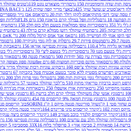
ה תות שדה ודומדמניות 150 גרם
היידי מוצארט נוגט 119ג'
טוניס שוקולד חלב 
לון דיאג'סטיב ש.שועל שוק' 425ג'
באצ'י מריר קפה שקית 125 ג' PERUGINA BACI
 טסה שובי דובי מתוק
יאמס לקקן רולר תות 20 גרם
יאמס אבן נייר ומספריים 18 גרם
 הפתעה 18 גרם
גליליות וופל במילוי קרם בראוניז 150 גרם FLIS
גליליות וופל במי
ג'ל 351 גרם
סוכריות טופי ממולאות בטעם חלב כוס חלב 150 גרם
חטיף שו
קורובקה 205 גרם
חטיף שוקולד רושן ממולא קרם ברולה 43 גרם
חטיף שוק
 היפו אגוזי לוז חמישייה 105 גרם
אמ אנד אמס קרמל מלוח 200 גר' K
אם אנד
 29.7 גרם
מנטוס פירות 29.7 גרם
לוק או לוק גומי נקניקייה 100 גרם
גומי כ
אוראו גלידה גליל 110.4 גרם
מילקה עוגיות סנסיישן אוראו 156 גרם
אבקת קקאו 0
יות ג'לי בטעם מנגו 70 גרם
סוכריות ג'לי בטעם ליצ'י 70 גרם
סוכריות ג'לי בטעם 
סוכריות גומי בצורת עין כ50 יחידות 500 גרם
מארז סנטה 90 גרם
סאוור מדנ
 90 גרם
סאוור מדנס סוכריות חמוצות 60 גרם fire
עוגה ספוג מצופה קרם וניל 
קינג עוגיות רכות שוקולד צ'יפס 160 גרם
קינג עוגיות רכות שוקולד מריר צ'יפס 160 
אורביט רפרשרס מסטיק ללא סוכר בטעם אבטיח פטל בקבוקון 67 גרם
טרולי
 200 גרם
טרולי גומי נשיקות תות 200 גרם
טרולי גומי פרות חלב 200 גרם
רפט רוטב ברבקיו טריאקי מתוק 510 מ"ל
בר שוקולד באונטי 57 גר'
מילקה שוקו
ון מקסיקני 250 גרם
ארוחת אורז אושפלו 250 גרם
ארוחת אורז מג'דרה 250 גרם
גונץ אנשי שלג משוקולד במילוי קרם חלב ברשת 85 גרם
גונץ אנשי שלג
נטה 100 גרם
גונץ עוגיות חמאה 9% קריסמיס פח 454 גרם
גונץ שוקולד לו
שחור סטי 1 ק"ג
שוק' סורינטה סנטה מיקס 1 ק"ג SORINI
בונ' קריסמס סנטה עם פפ
ס דמות 102 ג'
קינדר קריסמיס מיני פריינדס 164ג'
קינדר סנטה מילקי קרמל 110
ג'
קינדר קריסמיס קלנדר כוכב מעורב 149 ג'
קינדר קריסמיס ביצה ענקית בנו
מילקה שוקולד חלב עם עדשים 100 גרם
מילקה עוגיות סנסיישן 156 גרם
ת 14 סמ
אקדח 2 סביבון אור+ 3 פרופלור בלוח 33X16 סמ
סביבון 5 קומות בלוח 17X12 סמ
מזרק גדול לאפייה - 50 מל'
4 סביבון טוש מצייר בלוח 29X10 סמ