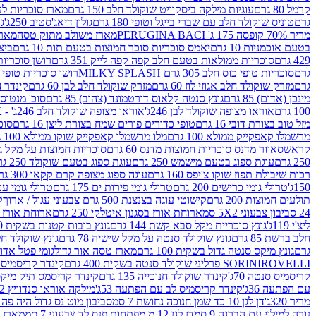
קרמל 80 גרם
עוגיות מילקה ביסקוויט שוקולד חלב 150 גרם
מארז סוכריות לעיס
גרם
טוניס שוקולד חלב עם שברי בייגל וטופי 180 גרם
גולון דיאג'סטיב 250ג'
גו
מריר 70% קופסה 175 ג' PERUGINA BACI
מארז משולב מתוק טסה
מארז
בטעם אוכמניות 10 גרם
יאמס סוכריות סוכר חמוצות בטעם תות 10 גרם
ביצת
429 גרם
סוכריות ממולאות בטעם חלב קפה קפה לייק 351 גרם
רושן סוכריות ג'לי 
גרם
סוכריות טופי כוס חלב 305 גרם MILKY SPLASH
רושו סוכריות טופי חלב 
גרם
מזרק שוקולד חלב אגוזי לוז 60 גרם
מזרק שוקולד חלב לבן 60 גרם
קינדר הפי
מינכן (אדום) 85 גרם
גונץ סנטה קלאוס דורטמונד (צהוב) 85 גרם
סוכ' מנטוס מנטה
100 גרם
אוראו מצופה שוקולד לבן 246ג'
אוראו מצופה שוקולד חלב 246ג' - K
מזל טוב בצורת דובי 16 גרם
טופי כדורים פורים שמח בצורת ליצן 16 גרם
סוכר
מרשמלו קאפקייק ממולא 100 גרם
מלו מרשמלו קאפקייק שוקו ממולא 100 גרם
קראש
סאוור מדנס סוכריות חמוצות מדנס 60 גרם
סוכריות חמוצות על מקל גולגולת
250 גרם
עוגת ספוג בטעם מישמש 250 גרם
עוגת ספוג בטעם שוקולד 250 גרם
רכות שיבולת תפוז שוקו צ'יפס 160 גרם
עוגה ספוג מצופה קרם קקאו 300 גרם
150ג'
טרולי גומי כרישים 200 גרם
טרולי גומי פירות ים 175 גרם
טרולי גומי עכברים
תולעים חמוצות 200 גרם
קישוטי עוגה בצנצנת 500 גרם צבעוני עגול / ארוך
ק
24 סביבון צבעוני 5X2 סמ
ארוחת אורז בסגנון איטלקי 250 גרם
ארוחת אורז בסגנ
ליצ'י 119ג'
גונץ סוכריית מקל סבא קשת 144 גרם
גונץ בובות קטנות בשקית 100 גרם
חלב ברשת 85 גרם
גונץ שוקולד סנטה על מקל שישיה 78 גרם
גונץ שוקולד חלב ס
גרם
גונץ מיקס סנטה גדול בשקית 100 גרם
מארז טסה אור גדול
גומי פטל אדום 
ROVELLI פרליני שוקולד סנטה בשקית 400 גרם
SORINI
קינדר קריסמיס מיק
קריסמיס סנטה 70ג'
קינדר שוקולד חנוכייה 135 גרם
קינדר קריסמס תיק מיקס 193
עם הפתעה 36ג'
קינדר קריסמיס לב עם הפתעה 53ג'
מילקה אוראו סנדוויץ 92 גרם
מריר 320ג'
דן לגן 10 כד שמן חנוכה נחושת 7 סמ
סביבון מוט נס גדול היה פה ברש
נורה למילוי עם הברגה 9 סמ
דן לגן 12 מ.מפתחות פנס לד צבעוני 7 סמ
מארז 3 מזרקים לאפייה ולבישול 10 מל'