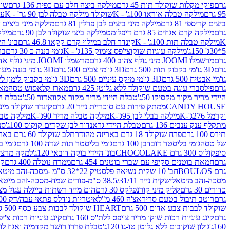
גרם
פוקי מקלות שוקולד תות 45 גרם
מילקה ביצה חלב עם כפית 136 גרם
שוקו
95 גרם
מילקה טבלה אוראו 100ג' - K
שוקולד מילקה טבלה לבן 90 גר' - K
עו
ביצים קריספי 81 גרם
מילקה מיני ביצים לבן פרלין 81 גרם
מילקה מיני ביצים ש.לבן
גרם
מילקה קרם אגוזים 85 גרם דיפלומט
מילקה ביצי שוקולד לבן 90 גרם
מילקה
K
מילקה טבלה תות 100ג' - K
קינדר חלב במילוי קרם קקאו 46.8 גרם
בונ' היי
5*30ג' 150ג'
מילקה עוגיות שוקוצי'פס צימוק 135ג' - K
גומי בננה כ 30 גרם
בר
גרם
מרשמלו JOOMI מיני גולף צהוב 400 גרם
מרשמלו JOOMI מיני גולף אדום 400 גרם
גרם
3D גו'מי בקבוק תות 500 גרם
3D גו'מי צבים 500 גרם
3D גו'מי בננה מעוצב 500 גרם
גו'מי אבטיח 500 גרם
3D גו'מי מיקס עיניים 500 גרם
3D גו'מי בקבוק לימון ליים 500 גרם
גרם
פילסברי עוגה בטעם שוקולד ללא גלוטן 425 גרם
מארז קלאסוש טסה
מאר
היידי מריר מקור מקסיקו 50ג'
טבלת היידי מריר מקור אקוואדור 50ג'
טבלת היי
CANDY HOUSE
ממתק פירות עם סוכריית נייר 20 גרם
קינדר שוקולד מיני פר
וקרמל 276ג'-K
מילקה בבלי לבן 95ג'-K
מילקה טבלה מריר 90ג'-K
מילקה טבלה ח
מתקלף ענק ענבים 136 גרם
טבלת היידי גראנדור לבן שקדים קוקוס 100ג'
סני
תירס 100 גרם
פרח שוקולד 18 גרם באריזה מהודרת
לב שוקולד 60 גרם באריזה מהודרת
של טסה
גומי בליסטר דובדבן 100 גרם
גומי בליסטר תות שדה 100 גרם
גומי בל
סיפקולוס 300 גרם CHOCOLAKE
בונ' היידי בוקה דובאי 120ג'
למקה מרציפן 62% 00
גרם
חמאת בוטנים סקיפי עם שברי בוטנים 454 גרם
ממרח נוטלה 400 גרם
קי
גרם BOULOS
חב' 10 שקית נשיאה פלסטיק 22*32 ס"מ -מסכה-זהב מיטאלי
מסכה-זהב מיטאלי
שקית נייר 38.5/31/11 ס"מ-פורים שמח-מסכה-זהב מיטאלי
כדורים 30 גרם
קליק מיני קורנפלקס 30 גרם
הום מייד רשתות בייגלה עגול מצופה ב
גרם
רוטב תיבול בטעם סריראצ'ה 460 מ"ל
איטריות נודלס פתאי עבה/דק 200 גרם
שוקולד לבבות צבע אדום 500 גרם
HEART שוקולד לבבות צבע כסף 500 גרם
גרם
קינג עוגיות רכות שוקו מריר צ'יפס ללת''ס 160 גרם
קינג עוגיות רכות צ'יפס ק
160ג'
גולון שוקובום ללא גלוטן טו-גו 120ג'
טבלת פררו רושר מקדמיה ואגוז לוז 90 גר