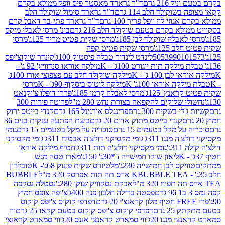
 216 גרם
ד"ר גרארד מאסטר פיס וופל ממולא בקרם
שוקולד חלב 114 גרם
ד"ר גרארד סימול שוקולד חלב
וזי לוז וופל פריך 100 גרם
ד"ר גרארד פתי-בר דאבל קרם
לא בקרם בטעם שוקולד חלב 216 גרם
בונ' מרסי לאבלי מיקס
בליז שוקולד לבן 185ג'
מרסי שקית פטיט מריר 125ג'
מרסי
ב 125ג'
מרסי שקית פטיט קפה
505399010
לינדט לינדור טבלה פיסטוק 100ג'
קינדר שוקוצ'יפס
ילקה תות יוגורט 100ג' - K
מילקה אוראו סנדוויץ' 92 ג' -
בן 100 ג' - K
מילקה שוקולד חלב עם פצפוצי אורז 100ג'
ה אוראו 100ג' K
מילקה לוטוס ביסקוף 90ג' - K
מרסי
אנץ' 125ג'
מרסי לאבליז קרמי 185ג'
פררו דופלו צ'וקנאט
 שלוקים להקפאה בצורת נחש 280 מ"ל
פרוטיז פירות 300
י בשקית 300 גרם
פרינגלס אורגינל 165 גרם
קנדי בייטס ירוק
קנדי בייטס מתוק אדום 20 גרם
ביצת הפתעה ענקית בנים 36
ל מקל בטעמים 15 גרם
סוכריה על מקל בטעמים 15 גרם
גומי
 מנגו 311ג'
גומי מקסיקני דולצ'ה אבטיח 311ג'
גומי מקסיקני
ג'
גומי מקסיקני דולצ'ה תות 311ג'
חטיף מילקה אוראו
ליאון שוקו חמישייה 5*30ג' 150ג'
מארז טסה מגש
יקס לבן חמישייה 230ג'
מלטיזרס שקית פינוק 68ג'- K
טובלרון
BUBBLE TEA אייס תה תות אפרסק 320 מ"ל
BUBBLE
אבקת נסקוויק שוקו 280ג'
נסטלה נסקפה
פסטה ברילה חלבון פנה 400ג'
צ'ופה צופס חמוץ
דפדפי קוקוס צ'יפס קוקוס
2 גרם
דפדפי קוקוס צ'יפס קוקוס בטעם קקאו 25 גרם
ווי
 מנגו 20ג'
ווי סמארט קראנצי אננס 20ג'
ווי סמארט קראנצי