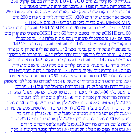
2 גרם I LOVE YOU
סוכריות בטעם קוקוס 250
ינגר קוקוס 250 גרם
צ'יפס ירקות שורש בטטה 40ג
רקות שורש סלק 40ג' -אורגני
הל משקה אנרגיה קלאסי 250
 שוקו חום 200ג'- K
סוכריות ג'ילי בוני פרוט 200 גרם
SUM
סוכריות ג'ילי בוני פרוט 200 גרם CITRUS
ילי בוני פרוט 200 גרם BERRY MIX
פופקורן בטעם שוקו
פופקורן בטעם קרמל 60 גרם OISHI
פופפולי פופקורן מוכן
פופפולי פופקורן מוכן מתוק מלוח 142 גרם
פופפולי
פלפל מלח ים 142 גרם
פופפולי פופקורן מוכן קרמל 142
ופקורן מוכן גבינה נאצו 142 גרם
פופפולי פופקורן מוכן צדר
פופפולי פופקורן מוכן צדר חלפיניו 142 גרם
פופפולי פופקורן
גרם
פופפולי פופקורן מוכן חמאה 142 גרם
קינדר בואנו
ם
גונץ בוטנים קלויים עם מלח 150 גר'
מנטוס שקית
מנטוס שקית פירות 135 גרם
מארז מקלות ביסקוויט עם
גרם
זריפה גרעיני דלעת 250 גרם
זריפה גרעיני אבטיח
ט רוטב ברביקיו אורגינל 510 מ"ל
פבורס טראפל לבן פיסטוק
טראפל שוקו 100ג'
פבורס טראפל לבן וניל 100ג'
פבורס
ג'
אנרג'י מאגדת דגנים טראפלס ושוקולד
אנרג'י מאגדת
ר
נסקוויק אבקת תות 350ג'
גולון טוסטדה ללא ת.סוכר
וסטדה ללא סוכר 350ג'
גולון אורגני ביו שוקוצ'יפס 150ג'
גולון
אג'סטיב צ'יה 270ג'
גולון אורגני ביו דיאג'סטיב ש.שועל פירות
אורגני ביו דיאג'סטיב ש.שועל שוקו 270ג'
גולון אורגני ביו
גולון מגה סנדוויץ' 250ג'
גולון אורגני ביו מריה 350ג'
סוכ'
ברים מוזרים 120ג'
סוכ' צ'ופה צ'ופס דברים מוזרים
צופס סוכ על מקל חמוץ 120ג'
ברילה פסטו ריקוטה א.מלך