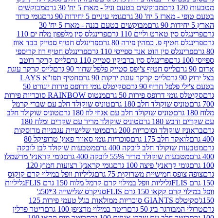
מבוקשים בטעם וניל - מארז 5 יח' 30 גרם
מבוקשים
5 יח' 30 גרם
גומי עיניים 5 יחידות 90 גרם
גומי כדור
מבוקשים בטעם בננה - מארז 5 יח' 30
ין טארט וליים 110 גרם
פרינגלס סין מלפפון מלח ים 110
חטיף פ. כמהין פירה 80 גרם
פרינגלס חטיף סטייק כבד אווז
לס סין הוט אנד ספייסי 110 גרם
פרינגלס חטיף רוז קריספי
פרינגלס סין ברביקיו סטייק 110 גרם
לייס קרקר רוטב
לייס חטיף צ'יפס סטייק פלפל שחור 90 גרם
לייס קרקר עוגת
לייס קרקר עוגת ירקות 90 גרם
חטיף תפו"א LAYS
פל חריף 90 גרם
סקיטלס גומי דרופס פירות יוגורט 50
ומי דרופס פירות 50 גרם
מנטוס RAINBOW סוכריות פירות
יס שוקולד חלב 180 גרם
טוניס שוקולד חלב עם שברי קרמל
טוניס שוקולד חלב עם אגוזי לוז 180 גרם
טוניס שוקולד חלב
 180 גרם
טוניס שוקולד מריר עם שקדים ומלח 180
וקולד וסוכריות 200 גרם
מוטי שלישיית עגבניות מרוסקות
ר חלב 175 גרם
סוכריות גומי סאוור פאץ' טרופיקל 80
וקולד חלב לובקה 400 גרם
מטבעות שוקולד לבן לובקה
ות שוקולד מריר 55% לובקה 400 גרם
גומי קראנץ' מרשמלו
י קראנץ' פיצה 100 גרם
גומי קראנץ' רצועות חמוץ 120
ס חמישיית משרוקית 75 גרם
גליליות וופל במילוי קרם קוקוס
גליליות וופל במילוי קרם קרמל מלוח 150 גרם FLIS
גליליות
קקאו 150 גרם FLIS
סניקרס שלישייה 3*50ג'
סקיטלס GIANTS סוכריות ממולאות בג'ל טעמי פירות 125
ורגר ביג 50 גרם
ריטר במילוי מרציפן 100 גרם
ריטר פרלין
ר חלב עם שברי אגוזים 100 גרם
ריטר מוס קקאו 100