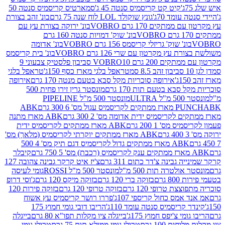
קיט קט קריסמיס סנטה 45 ג'
סמארטיס קריסמיס סנטה 50
עומד 70ג'
גונץ שוקולד LOL לוח שנה 75 גרם
בונ' זהב בצורת
תקים 170 גרם VOBRO
בונ' ירוקה בצורת עץ עם
בונ' שוק' דמויות סנטה 160 גרם
נ' שוק' גריזלי קריסמס 156 גרם VOBRO
בונ' אדומה
עץ מקרטון עם שרי 126 גרם VOBRO
בונ' בית קריסמס
 200 גרם VOBRO
10 סביבון פלסטיק צבעוני 9
טראפל בלגי מארז כסף 150ג'
טראפל בלגי
אירופה סוכריות מקל סבא בטעם מנטה 170 גרם
אירופה
סבא בטעם תות 170 גרם
מונסטר גרין זירו פחית 500
ULT
מונסטר 500 מ"ל PIPELINE
ABK
PU
לקריסמיס ידית אדומה מס' 2 300 גרם
ABK מארז מתנה
מס' 1 200 גרם
ABK מארז ממתקים לקריסמיס ידית
ABK מארז ממתקים יוקרתי לקריסמיס (מלאך) מס'
ABK מארז ממתקים גדול לקריסמיס דגם תיק מס' 4 500
קיבלר
גבינה צ'דר כתום 311 גרם
צ'יז איט קרקר גבינה צהובה 127
ולטרה תות 500 מ"ל
מונסטר 500 מ"ל ROSSI
גומי לעיסה
 גרם
בזוקה ברי 120 גרם
בזוקה מיקס 120 גרם
ג'וסי דרופ
ת טרופי 120 גרם
בזוקה טרופי 120 גרם
בזוקה פירות 120
מס כחול קריספי 107ג'
פררו רושר קריסמיס עץ אשוח
קריסמיס סנטה עומד 110ג'
הריבו דובי גומי חמוץ 175
י צ'יפס חמוץ 175ג'
בייגלה ציו מקלות תפו"א 80 גרם
בייגלה
ים 100 גרם
טרולי גומי ממולא תות 75 גרם
טרולי גומי