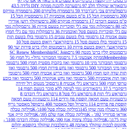
פצות בום מיקס 4 טעמים 4 גרם
אוראו אפרסק 97
ולד חלב 97 גרם
ערכה להכנת ממתק DIY גלידה 43.5
בי ג'ינג'רברד 59 גרם
ממרח מלטיזרס 200 גרם
ממרח טוויקס
בל 15 ס"מ בטעם אוכמניות 17 גרם
מסטיק חבל 15
בן 17 גרם
ממרח סניקרס 200 גרם
שוקולד רושן אורירי
מקלות גומי עם ג'לי וסוכריות בטעם פירות 36 גרם
מקלות גומי
ריות בטעם פטל ואוכמניות 36 גרם
מקלות גומי עם ג'לי חמוץ
רם
גומי בולז בטעם ענבים 15 גרם
גומי בולז בטעם תות
בולז בטעם פטל 15 גרם
קראנצ'י רואופ בטעם פטל 10
רואופ בטעם פירות 10 גרם
מנטוס קלין ברט פירות יער 90
ין ברט' מנטה 90 גרם
SC Join
SC Renew Membership
M
ממתק אצבעוני 7.5 גרם
גומי המבורגר גדול+ ג'ל חמוץ 50
גר מיני 10 גרם
גומי ואוו בקבוק מסטיק חמוץ 500 גרם
גומי
גר 500 גרם
גומי ואוו נחש פירות חמוץ 500 גרם
גומי ואוו
מוץ 500 גרם
גומי ואוו כריש אבטיח חמוץ 500 גרם
גומי
ות 500 גרם
גומי ואוו נחש אנקונדה 500 גרם
גומי ואוו כובע
רם
ראש ג'לי אבטיח 8 גרם
סוכ' מנטוס רול יחידה
אורביט גומי לעיסה ללא סוכר בטעם תפוח 14
תות 8 גרם
ראש ג'לי פטל 8 גרם
ראש ג'לי דובדבן 8
עם חמאה קופסת פח ורדים 114 גרם
עוגיות טעם חמאה
 114 גרם
רול וופל מאסטר 400 גרם
וופל מאסטר גריף
ון מגה שוקו 145ג'
מילקה טבלה פטל 100ג'-K
מילקה טבלה
ג' - K
מילקה טבלה אגוז שלם 95ג'-K
מילקה קייק אנד
מילקה טבלה צימוק אגוז 90ג'-K
מילקה טבלה דובדבן 100ג' -
ת שוקולד באהבה 48 גרם
לבבות שוקולד בקופסא יהלום