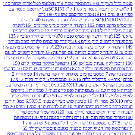
ת 100 גרם
מארז טסה אור גדול
גומי פטל אדום שחור סטי
רינטה סנטה מיקס 1 ק"ג SORINI
בונ' קריסמס סנטה עם
בונ' קריסמס טיפאני 180 גרם
גרם
SORINI
קינדר
דמות 102 ג'
קינדר קריסמיס מיני פריינדס 164ג'
קינדר
מל 110ג'
קינדר קריסמס גרביים 212ג'
רפאלו קריסמס
פררו רושר קריסמיס סנטה 70ג'
קינדר שוקולד חנוכייה 135
יסמס תיק מיקס 193ג'
קינדר קריסמיס קלנדר כוכב מעורב
 קריסמיס ביצה ענקית בנות 220ג'
קינדר קריסמיס ביצה ענקית
ינדר קריסמס דמויות עם הפתעה 36ג'
קינדר קריסמיס לב עם
מילקה אוראו סנדוויץ 92 גרם
מילקה שוקולד חלב עם עדשים
קה עוגיות סנסיישן 156 גרם
וופל מילקה במילוי קרם 150
לקיניס מילקה 87.5 גרם
טורינו מריר 320ג'
דן לגן 10 כד שמן
 סמ
סביבון מוט נס גדול היה פה ברשת 14 סמ
אקדח 2
33 סמ
סביבון 5 קומות בלוח 17X12
ופ 22.5X13 סמ
10 כלי דמוי נורה למילוי עם
דן לגן 12 מ.מפתחות פנס לד צבעוני 7 סמ
מארז 3 מזרקים
10 מל'
מזרק גדול לאפייה - 50 מל'
4 סביבון טוש מצייר
דן לגן 10 סביבון טוש מצייר צבעוני 6.5X5.5 סמ
3 חותכן
סביבון חנוכיה
הפתעה 10 פנס לד צבעוני 9 סמ
12 מזרק 20 מל'
ירה וקישוט
גומי נודלס ענקי 120ג'
מרשמלו פאסט פוד
 מח תות 120 גרם נוזל
גומי סנטה ענקי 170ג'
מטבעות
מטבע 10 שח חלבי 1 ק"ג
מטבע 5 שח פרווה 1
פרוטאין פרו-חטיף חלבון טבעוני בטעם פיסטוק שוקולד 55
פרו-חטיף חלבון טבעוני בטעם שוקולד וניל 55 גרם
פרוטאין