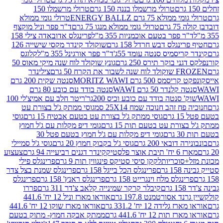
טרולי מרשמלו בננה 150 גרם
טרולי מרשמלו 150
לא 75 גרם ENERGY BALLZ
טרולי גומי ממולא
גרם
טרולי גומי ממולא מנגו 75 גרם
ד"ר פפר וניל מוקצף
 פפר בטעם אוכמניות 355 מ"ל
פרינגלס אדובאדה צילי 158
נגלס דבש חרדל 158 גרם
שוקולד קינדר מקסי שישייה 126
ריסמיס סנטה עומד 55ג'
ד"ר פפר אורגינל 355 מ"ל
קלוגס
 בוקר תירס 250 גרם
גונץ שוקולד לוח שנה מיקי מאוס 50
 את הקרח 50 גרם
צילינדר
50 גרם MORITZ WAWI
סנטה שקית 200 גרם
לנדר 50 גרם WAWI
סנטה בודד עם כובע 80 גרם
 סנטה בודד עם כובע וכיס 200גר'
ריטר חלב עם אמיצ'לי 100
 זהב חנוכה שמח 25X14 סמ
גוסי ממתק ג'ל בצורת עט
ם
גוסי ממתק ג'ל בצורת עט בטעם אבטיח 15 גרם
גוסי
ורת עט בטעם תות 15 גרם
גומי דיפ מקלות עם ג'ל חמוץ
ם
גומי דיפ מקלות עם ג'ל חמוץ בטעם פטל 30
דובאי 200 גרם
גוסי ג'ל בקבוק חמוץ 20 גרם
גוסי ג'ל סמיילי
וצר פלסטיק
קינדר דגנים רביעייה 94 גרם
צעצוע
סוכריות
לקקן סיסי סטיקס פינגווין תות 9 גרם
פרינגלס פילי
רם
פרינגלס הכל בייגל 158 גרם
פרינגלס שמנת בצל צדר
נגלס מלח וינגרייט 158 גרם
פרינגלס ראנץ' 158 גרם
פרינגלס
קיבלר קרקר שמינייה קלאב צ'דר 311 גרם
פררו
אסורטמנט 197.8 גרם
אוראו מארז וניל 12 יח' 441.6
ידה 12 יח' 331.2 גרם
אוראו מארז שוקו 12 יח' 441.6
ת 12 יח' 441.6 גרם
ממתק אבקה חמוץ- מתוק בטעם