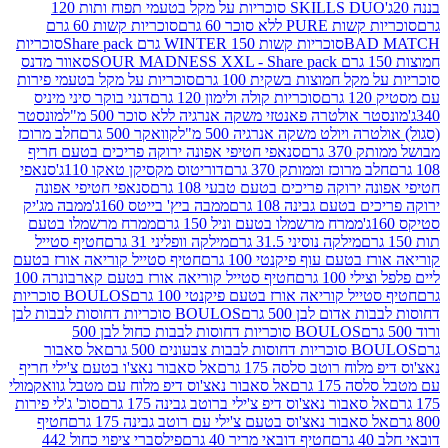
SKILLS DUO סוכריות על מקל בטעמי תפוח ותות 120
P ללא סוכר 60 גרם
סוכריות קשות 60 גרם
BAD
סוכריות קשות WINTER 150 גרם Share pack
סוכריות
סאוור מדנס
קל חמוצות בשקית 100 גרם
סוכריות על מקל בטעמי פירות
סוכריות קולה ולימון 120 גרם
דגני בוקר סיני מיניס
 אולטרה פאנטזי משקה אנרגיה ללא סוכר 500 מ"ל
מונסטר
ה ויולט משקה אנרגיה 500 מ"ל
קוואקר 500 גרם
חלב מרוכז
3 גרם
סנאפי חטיפי אפונה ירוקה פריכים בטעם חריף
 מרוכז וממותק 370 גרם
דוריטוס מקסיקן טאקו 110ג'
סנאפי
ירוקה פריכים בטעם טבעי 108 גרם
סנאפי חטיפי אפונה
בטעם גבינה 108 גרם
ממבה ביץ' בייטס 160ג'
ממבה מג'יק
ממרח מרשמלו בטעם וניל 150 גרם
ממרח מרשמלו בטעם
מילקה נוסיני 31.5 גרם
מילקה וופליני 31 גרם
חטיף סטייל
בטעם עוף פיקנטי 100 גרם
חטיף סטייל קוריאה אורז בטעם
100 גרם
חטיף סטייל קוריאה אורז בטעם קארבונרה 100
יל קוריאה אורז בטעם פיקנטי 100 גרם
BOULOS סוכריות
אדום לבן 500 גרם
BOULOS סוכריות דחוסות לבבות לבן
BOULOS סוכריות דחוסות לבבות כחול לבן 500
 צבעונים 500 גרם
אל סאבור
וח רוטב סלסה 175 גרם
אל סאבור נאצ'ו בטעם צ'ילי חריף
175 גרם
אל סאבור נאצ'וס דיפ מלוח עם מטבל גוואקמולי
סאבור נאצ'וס דיפ צ'ילי ברוטב גבינה 175 גרם
סוכ' ג'לי פירות
סאבור נאצ'וס בטעם צ'ילי עם רוטב גבינה 175 גרם
חטיף
חטיף דובאי מריר 40 גרם
פילסברי ציפוי כחול 442