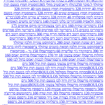
נוטלה 200 גרם
גולון טווינס ללא ת.סוכר 147ג'
גולון סנדוויץ'
250ג'
גולון דיאג'סטיב מוזלי 365ג'
מסטיק חמוץ בטעם תות
מסטיק חמוץ בטעם מנגו 40 יחידות 328
 בטעמים שונים 40 יחידות 328 גרם
מסטיק חמוץ בטעם
רה 40 יחידות 328 גרם
בד"צ טורינו חלב 320ג'
בד"צ
100ג'
הריבו בלוני לבבות 140 גרם
הריבו נחשים תאומים
שקית 160 גרם דובי צבעוני
הריבו מיקס אדומים 175
ים 175 גרם
ריטר לבן סמרטיס 100 גרם
ריטר חלב סמרטיס
יטוס רוטב דיפ סלסה חריף עדין 300 גרם
דוריטוס רוטב דיפ
ם
דוריטוס רוטב דיפ סלסה חריף 300 גרם
דוריטוס
ת חמוצה ושום 280 גרם
קווסט עוגיית חלבון שוקולד
 עוגיית חלבון חמאת בוטנים שוקולד צ'יפס
מארז לקקן ברבי 30
קינדר ג'וי שלישייה 60 גרם
מרשמלו 150 גר – סוניק
מארז
מס צבעוני 18 יח' 270 גרם
מרשמלו פרחים יאמס 160
בבות יאמס 160 גרם
מרשמלו לבבות יאמס כחול לבן 160
ממתק מרשמלו פרחים צבעוני בטעם תות וניל 500 גרם
ממתק מרשמלו לבבות ורוד לבן בטעם תות וניל 500 גרם
ממתק מרשמלו מסולסל BOULOSתכלת לבן בטעם תות וניל
ממתק מרשמלו מסולסל BOULOSורוד לבן בטעם תות וניל 500
ממתק מרשמלו כריות ורוד,לבן בטעם תות וניל 500 גרם
ממתק מרשמלו מסולסל צבעוני BOULOSבטעם תות וניל
ין מרשמלו טוויסט אבטיח 120 גרם
פופין מרשמלו טוויסט
פופין מרשמלו 3D תות שדה 100 גרם
קטשופ סרירצ'ה
סוכריות סודה בצורת אבן נייר ומספרים 216 גרם
פס טעים
טי עשירייה 150 גרם
לקקן שרביט הקסמים 24 גרם
פס