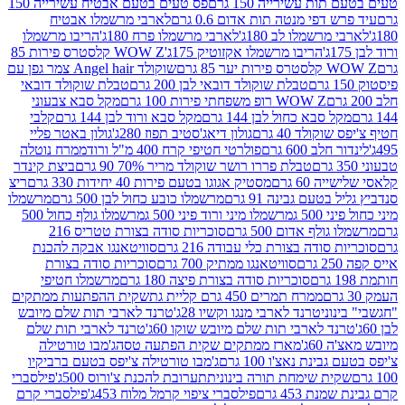
ת עשירייה 150 גרם
פס טעים בטעם אבטיח עשירייה 150
דפי מנטה תות אדום 0.6 גרם
לארבי מרשמלו אבטיח
מרשמלו לב 180ג'
לארבי מרשמלו פרח 180ג'
הריבו מרשמלו
הריבו מרשמלו אקזוטיק 175ג'
WOW Z קלסטרס פירות 85
 85 גרם
שוקולד Angel hair צמר גפן עם
טבלת שוקולד דובאי לבן 200 גרם
טבלת שוקולד דובאי
WOW Z רופ משפחתי פירות 100 גרם
מקל סבא צבעוני
 סבא כחול לבן 144 גרם
מקל סבא ורוד לבן 144 גרם
קלבי
ולד 40 גרם
גולון דיאג'סטיב תפוז 280ג'
גולון באטר פליי
ב 600 גרם
פולרטי חטיפי קרח 400 מ"ל ורוד
ממרח נוטלה
טבלת פררו רושר שוקולד מריר 70% 90 גרם
ביצת קינדר
60 גרם
מסטיק אגוגו בטעם פירות 40 יחידות 330 גרם
ריצ
טעם גבינה 91 גרם
מרשמלו כובע כחול לבן 500 גרם
מרשמלו
50 ג
מרשמלו מיני ורוד פיני 500 ג
מרשמלו גולף כחול 500
לף אדום 500 גרם
סוכריות סודה בצורת טטריס 216
סודה בצורת כלי עבודה 216 גרם
סוויטאנגו אבקה להכנת
סוויטאנגו ממתיק 700 גרם
סוכריות סודה בצורת
סוכריות סודה בצורת פיצה 180 גרם
מרשמלו חטיפי
ממרח תמרים 450 גרם קליית גת
שקית ההפתעות ממתקים
וני
טרנד לארבי מנגו וקשיו 28ג'
טרנד לארבי תות שלם מיובש
ד לארבי תות שלם מיובש שוקו 60ג'
טרנד לארבי תות שלם
6ג'
מארז ממתקים שקית הפתעה טסה
ג'מבו טורטילה
נת נאצ'ו 100 גרם
ג'מבו טורטילה צ'יפס בטעם ברביקיו
ית שימחת תורה בינונית
תערובת להכנת צ'ורוס 500ג'
פילסברי
 453 גרם
פילסברי ציפוי קרמל מלוח 453ג'
פילסברי קרם