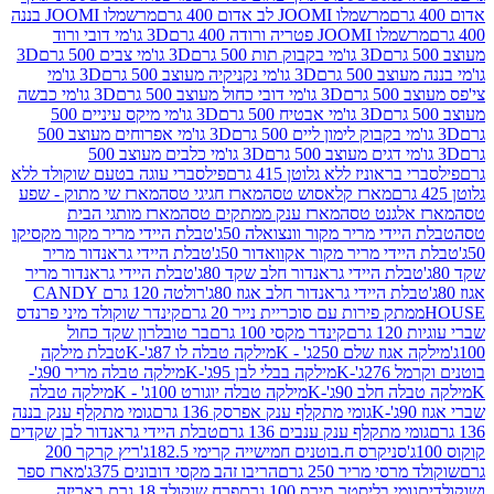
מרשמלו JOOMI לב אדום 400 גרם
מרשמלו JOOMI בננה
JOOM פטריה ורודה 400 גרם
3D גו'מי דובי ורוד
3D גו'מי בקבוק תות 500 גרם
3D גו'מי צבים 500 גרם
3D
 500 גרם
3D גו'מי נקניקיה מעוצב 500 גרם
3D גו'מי
גרם
3D גו'מי דובי כחול מעוצב 500 גרם
3D גו'מי כבשה
3D גו'מי אבטיח 500 גרם
3D גו'מי מיקס עיניים 500
3D גו'מי אפרוחים מעוצב 500
3D גו'מי כלבים מעוצב 500
ראוניז ללא גלוטן 415 גרם
פילסברי עוגה בטעם שוקולד ללא
מארז קלאסוש טסה
מארז חגיגי טסה
מארז שי מתוק - שפע
אלגנט טסה
מארז ענק ממתקים טסה
מארז מותגי הבית
ידי מריר מקור וונצואלה 50ג'
טבלת היידי מריר מקור מקסיקו
ידי מריר מקור אקוואדור 50ג'
טבלת היידי גראנדור מריר
לת היידי גראנדור חלב שקד 80ג'
טבלת היידי גראנדור מריר
ת היידי גראנדור חלב אגוז 80ג'
רולטה 120 גרם CANDY
תק פירות עם סוכריית נייר 20 גרם
קינדר שוקולד מיני פרנדס
רם
קינדר מקסי 100 גרם
בר טובלרון שקד כחול
וז שלם 250ג' - K
מילקה טבלה לו 87ג'-K
טבלת מילקה
2ג'-K
מילקה בבלי לבן 95ג'-K
מילקה טבלה מריר 90ג'-
חלב 90ג'-K
מילקה טבלה יוגורט 100ג' - K
מילקה טבלה
גומי מתקלף ענק אפרסק 136 גרם
גומי מתקלף ענק בננה
י מתקלף ענק ענבים 136 גרם
טבלת היידי גראנדור לבן שקדים
סניקרס ח.בוטנים חמישייה קרימי 182.5ג'
ריץ קרקר 200
סי מריר 250 גרם
הריבו זהב מקסי דובונים 375ג'
מארז ספר
ומי בליסטר תירס 100 גרם
פרח שוקולד 18 גרם באריזה