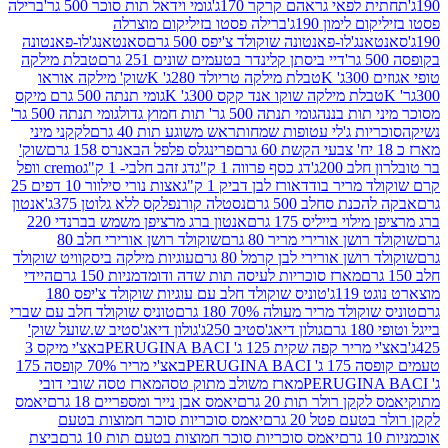
לפאי גראהם קרקר 170ג'
גומי וידאל תות סוכר 500 גר'
ברילה
לימון 190ג'
ברילה פסטו בזיליקום מוצרלה
ג'לו-פאנטונה שוקולד צ'יפס 500 גרם
סאנטאנג'לו-פאנטונה
דיי ביסתן קלינדר בטעמים שונים 251 גרם
טבלת מילקה
K
טבלת מילקה טריולד 280ג' K
שוק' מילקה אוראו
לת מילקה שוקו אנד קקס 300ג' K
גומי תנתה 500 גרם מיקס
 תות בננה
גומי תנתה 500 גר' תות חמוץ גדול
גומי תנתה 500 גר'
יות ג'לי עטופות שמחות
ראש משוגע תות 40 גרם
לקקני מיני
פרינגלס פלפל הבאנרס 158 גרם
שוק'
 200ג'
דג כסף פרווה 1 ק"ג
דג זהב חלבי- 1 ק"ג
cremo וופל
 מריר בודד
אורז לבן דביק 1 ק"ג
אצות נורי סילוור 10 דפים 25
נת סחלב 500 גרם
נסטלה קורנפלקס ללא גלוטן 375ג'
אנטון
וי בייליס 175 גרם
אנטון ברג מרציפן משמש בברנדי 220
שן אורירי מריר 80 גרם
שוקולד רושן אורירי חלב 80
ושן אורירי לבן קרמל 80 גרם
עוגיות מילקה ביסקוויט שוקולד
מארז סוכריות לעיסה תות שדה ודומדמניות 150 גרם
היידי
1ג'
טוניס שוקולד חלב עם עוגיות שוקולד צ'יפס 180
לד מריר מעולה 70% 180 גרם
טוניס שוקולד חלב עם שברי
גולון דיאג'סטיב 250ג'
גולון דיאג'סטיב ש.שועל שוק'
 קפה שקית 125 ג' PERUGINA BACI
באצ'י מיקס 3
PERUGINA
באצ'י מריר 70% קופסה 175
מארז משולב מתוק טסה
מארז טסה שובי דובי
קן רולר תות 20 גרם
יאמס אבן נייר ומספריים 18 גרם
יאמס
עם פטל 20 גרם
יאמס סוכריות סוכר חמוצות בטעם
יאמס סוכריות סוכר חמוצות בטעם תות 10 גרם
ביצת