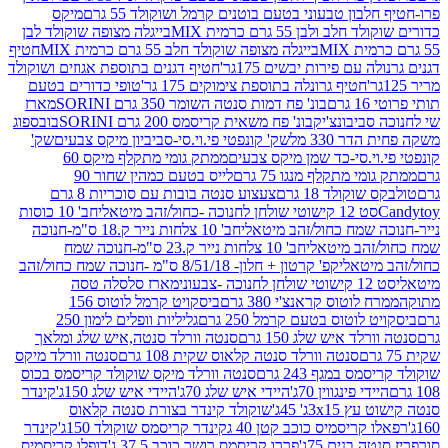
בון טבעוני בטעם בוטנים קרמל ושוקולד 55 גרם
מיקס
 ולבן 55 גרם כרמית MIX
בייגלה מצופה שוקולד לבן
בייגלה מצופה שוקולד חלב 55 גרם כרמית MIX
חטיף
עם פירות יבשים 175גר'
חטיף דגנים בתוספת אגוזים ושוקולד
חטיף גרונלה בתוספת צימוקים 175 גר'
טופי כדורים בטעם
ם
בונ' פח דמות סנטה השומר 350 גרם SORINI
מארז
ביבונצ'יק
בונ' פח משאית קריסמס 200 גרם SORINI
בובספוג
 330 מל
שק' קונפטי פי.וי.סי-סביביון מיקס צבעים
שק'
וי.סי-כד שמן מיקס צבעים
ממתק גומי מתקלף מיקס 60
י מתקלף מנגו 75 גרם
לייס בטעם כמהין שחור 90
קולד 18 גרם
צעצוע סנטה בובות עם סוכריות 8 גרם
1 קישוטי שולחן לחנוכה -כחול/זהב מיטאלי
חב' 10 כוסות
 שמח כחול/זהב מיטאלי
חב' 10 צלחות נייר ק.18 ס"מ-חנוכה
הב מיטאלי
חב' 10 צלחות נייר ק.23 ס"מ-חנוכה שמח
יטאלי
קפ' קרטון + חלון- 8/51/18 ס"מ -חנוכה שמח כחול/זהב
עוני
מארז סלסלה טסה
לוטוס קראנצ'י 380 גרם
ביסקויט קרמל לוטוס 156
לוטוס בטעם קרמל 250 גרם
גליליות וופלים לימון 250
ד איש שלג 150 גרם
סנטה וורלד סנטה,איש שלג ומלאך
סנטה וורלד סנטה קלאוס שקית 108 גרם
סנטה וורלד מיקס
 במגף 243 גרם
סנטה וורלד מיקס שוקולד קריסמס בכוס
י פינגווין 70ג'
היידי איש שלג 70ג'
היידי איש שלג 150ג'
קינדר
3xג' 45ג'
שוקולד קינדר בצורת סנטה קלאוס
קריסמיס כוכב קטן 40 ג
קינדר קריסמס שוקולד 150ג'
קינדר
בנים 75ג'
פררו קריסמס רושר כוכב 37.5 ג'
דופלו קריסמיס