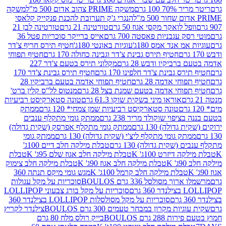
 100 גרם
משקה PRIME צהוב אדום 500 מ"ל
משקה
הנגרי ג'ק תערובת להכנת פנקייק קלאסי
ל לואקר מקסי אגוז 50 גרם
טורטינה 21 גרם
טורטינה לבן 21
 עגבניות פאסטה 700 גרם
אייס ברייקר סוכריות פטל 36
מ אנד אמס 180ג'
עוגיות באונטי 180ג'
חטיף תירס חריף צ'דר
חטיף תירס גבינת צ'דר וגבינה כחולה 170 גרם
חטיף תפוחי
ביקיו ודבש 28 גרם
מקלוני תירס בטעם צ'דר 227
 גבינת צ'דר חלפינו 170 גרם
חטיף תירס גבינת צ'דר 170
חי אדמה 28 גרם
חטיף תפוחי אדמה בטעם ברביקיו 28
וחי אדמה בטעם שמנת בצל 28 גרם
מנטוס לל"ס קלין ברט'
אוראו מיני בשקית שוקו 61.3 גרם
טונה סטארקיסט רביעיות
טונה סטארקיסט רביעיות שמן צמחי* 120 גרם
ממתק
יפוי שוקולד מריר 238 גרם
ממתק גומי מתקלף ענבים
דולה) 130 גרם
ממתק גומי מתקלף אפרסק (שקית גדולה)
ק גומי מתקלף ליצ'י (שקית גדולה) 130 גרם
ממתק גומי
(שקית גדולה) 130 גרם
טבלת מילקה חלב דיים 100ג'
דיזרט 100ג' K
טבלת מילקה חלב אגוז שלם 95ג' K
טבלת
K
טבלת מילקה חלב אגוז 90ג' K
טבלת מילקה חלב צימוק
טבלת מילקה חלב קרמל 100ג' K
מגש גומי מיקס תנתה 360
 מסולסל 336 גרם BOULOS
סוכריות על מקל עגולות
 גרם
סוכריות על מקל בורג צבעוני LOLLIPOP
סוכריות על מקל מסולסלות LOLLIPOP בצילנדר 360
ות מקרון במבחר טעמים 300 גרם BOULOS
צילנדר לקריץ
28 גרם BOULOS
בייק רולס מלח 80 גרם