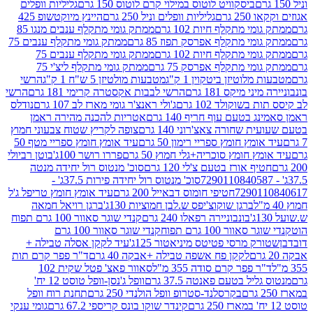
ביסקוויט לוטוס במילוי קרם לוטוס 150 גרם
גליליות וופלים
 גרם
גליליות וופלים וניל 250 גרם
היינץ מיוקטשופ 425
י מתקלף חיות 102 גרם
ממתק גומי מתקלף ענבים מנגו 85
י מתקלף אפרסק תפוז 85 גרם
ממתק גומי מתקלף ענבים 75
י מתקלף חיות 102 גרם
ממתק גומי מתקלף ענבים 75
י מתקלף אפרסק 75 גרם
ממתק גומי מתקלף ליצ'י 75
לוטיזן ביטקוין 1 ק"ג
מטבעות מולטיזן 5 ש"ח 1 ק"ג
הרשי
 מיקס 181 גרם
הרשי לבבות אקסטרה קרימי 181 גרם
הרשי
שוקולד 102 גרם
ג'ולי ראנצ'ר גומי מארז לב 107 גרם
נודלס
בטעם עוף חריף 140 גרם
אטריות להכנה מהירה ראמן
שחורה צאצ'רוני 140 גרם
צופה לקריץ שטוח צבעוני חמוץ
מץ חומץ ספריי רימון 50 גרם
עיד אומץ חומץ ספריי מטף 50
 חומץ סוכריה+גלי חמוץ 50 גרם
פררו רושר 100ג'
בוטן רביולי
ף אורז בטעם צ'לי 120 גרם
סוכ' מנטוס רול יחידה מנטה
סוכ' מנטוס רול יחידה פירות 37.5ג' -
72901
חטיפי חומוס דבאייל 200 גרם
עיד אומץ חומץ טריפל ג'ל
ברגן שוקוצ'יפס ש.לבן חמוציות 130ג'
ברגן רויאל חמאה
בונבוניירה רפאלו 240 גרם
קנדי שוגר סאוור 100 גרם תפוח
וור 100 גרם תפוח
קנדי שוגר סאוור 100 גרם
 מרסי פטיטס מיניאטור 125ג'
עיד לקקן אסלה טבילה +
לקקן פח אשפה טבילה +אבקה 40 גרם
ד"ר פפר קרם תות
 פפר קרם סודה 355 מ"ל
סאוור פאצ' פטל שקית 102
יל בטעם פאנטה 37.5 גרם
וופל ג'נסן-וופל טוסט 12 יח'
בקרסלנד-סטרופ וופל הולנדי 250 גרם
תחנת רוח וופל
קינדר שוקו בונס קריספי 67.2 גרם
גומי ענקי