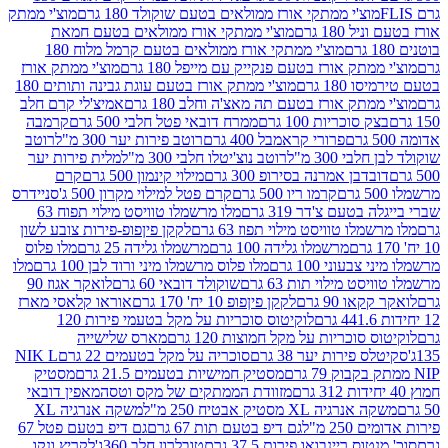
וצ'י ממתקי אורז ממולאים בטעם שוקולד 180 גרם
מוצ'י ממתק
180 גרם
מוצ'י ממתקי אורז ממולאים בטעם חמאת
מוצ'י ממתקי אורז ממולאים בטעם קרמל מלוח 180
תק אורז בטעם פנקייק עם מייפל 180 גרם
מוצ'י ממתק אורז
18 גרם
מוצ'י ממתק אורז בטעם עוגת גבינה ותותים 180
תק אורז בטעם תה מאצ'ה וחלב 180 גרם
אמיצ'לי קרם חלב
סוכריות 100 גרם
ממרח דובאי פטל חלבי 500 גרם
קרמבה
פרורי קראמבל 400 גרם
רוטב פירות יער 300 מ"ל
רוטב
 300 מ"ל
רוטב נוצ'יטלו חלבי 300 מ"ל
מלית פירות יער
דבן אמרנה בסירופ 300 גרם
מילוי קינמון 500 גרם
קרם
קרמו ריו 500 גרם
קרם פטל למילוי מקרון 500 ג'
סניידרס
טעם צ'דר 319 גרם
מלו מרשמלו טוויסט מילוי תפוח 63
לו טוויסט מילוי תפוז 63 גרם
לקקן פיןפופ-פירות צובע לשון
מרשמלו גלידה 100 גרם
מרשמלו גלידה 25 גרם
מלו פלוס
עוני 100 גרם
מלו פלוס מרשמלו מיני ורוד לבן 100 גרם
מלו
 מילוי תות 63 גרם
שוקולד דובאי 60 גרם
לואקר אגוז 90
ו 90 גרם
לקקן פיןפופ 10 יח' 170 גרם
אוראו קלאסי מארז
לוקיטוס סוכריות על מקל בטעמי פירות 120
סוכריות על מקל חמוצות 120 גרם
מארס שלישייה
פירות יער 38 גרם
סוכריה על מקל בטעמים 22 גרם
NIK L
מסטיק חמישיות בטעמים 21.5 גרם
מסטיק
מזוודת הממתקים של מקס וטסה
מאפין דובאי
יה XL מסטיק אבטיח 250 מ"ל
משקה אנרגיה XL
2 מ"ל
גם דיפ בטעם תות 67 גרם
גם דיפ בטעם פטל 67
ס ריינבואו פירות 37.5 גרם
טובלרון חלב 360ג'
לקריץ ונקו