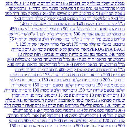
במילוי קרם דובדבן 86 גרם
ווארהדס שקית 142 ג גלי בינס
בש 30 גרם עמק חפר
טרולי בורגר מיני בודד 10 גרם
מילקה
K
בד"צ טורינו טנטיישן חלב 189ג'
משקה מוגז ד"ר פפר
משקה דר פפר בקבוק 450מ"ל
קוקה קולה דובדבן 330
 גוד שקית 140 גרם
מנטוס פרוט מיקס שקית 140
ר הרולטה ג'לי ענק 90 גרם
שמרים נמסים בואקום 450
בטעם אפרסק 500 גרם
לקריץ בלוק לבן 1 ק"ג
לקריץ וידאל
ירות הדר 1 ק"ג
דובאי שוקולד חלב פיסטוק וקדאיף 75
י שוקולד מריר 175ג'
באצ'י מריר קלאסי שקית 125 ג'
PERUGI
מארז מרציפן ללא תוספת סוכר 30 גרם
אטריות
צמר גפן עם סוכריות קופצות ענבים / תות שקית 12
 תות בננה 300 מ"ל בודד
משקה בראבו אשכולית 300
ה בראבו תפוזים 300 מ"ל בודד
משקה בראבו ענבים 300
רח עוגיות לוטוס קרמל 400 גרם
סוכריות בפחית פירות
סוכריות בפחית פרות יער - 175 גרם
סוכריות בפחית
סוכריות קלפני בטעם פירות 150 גרם
סוכריות קלפני
גרם
סוכריות קלפני בטעם דובדבן 150 גרם
סוכריות
רות יער 150 גרם
ריטר חלב פיסטוק 100 גרם
רואופ פירות
תות 18 גרם
רואופ פטל 18 גרם
סוכ' צמר גפן תות חמוץ
1ג'
מארז טסה מאוהב
מארז טסה ריגושים
ריסז XL טבלת
שוקוליטלי מקרונים תות שדה 90 גרם
קוטדור בושה חלב
גלס אורגינל 149 גרם
פרינגלס ברביקיו 158 גרם
פרינגלס
פרינגלס פיצה 158 גרם
בצקניות אורז להכנה מהירה-
ניוקי שלושה צבעים 500 גרם
מיני ניוקי 500 גרם
ניוקי
ג'יו קונכיות 500 גרם
גליליות וופל במילוי קרם אגוזים 150