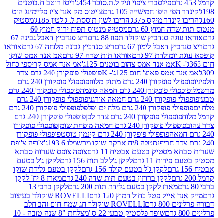
פילסברי ציפוי וניל ל.ת.סוכר 454ג'
ריסז רוטב ח.בוטנים
פי היפו חמישייה 105 גרם
צ'יטוס מק אנד צ'יז פליימינג הוט
ינדר מיקס 375ג'
הריבו לשון תוססת ל. ג'לטין 185ג'
מסטיק
ה חמוץ 60 גרם
מסטיק מנטוס תפוח ירוק חמוץ 60
גה סנדביץ שוקולד תפוז 88 גרם
ריצ סנדביץ דאבל גבינה 67
ץ דאבל לימון 67 גרם
ריצ סנדביץ גבינה מלוחה 67 גרם
אוראו
מולדת 97 גרם
אוראו תות שדה 97 גרם
אמ אנד אמס שוקו
אמ אנד אמס צהוב בוטנים 125ג'
אמ אנד אמס קריספי כחול
אמס פאוצ' חום 125ג'- K
פופפולי פופקורן 240 גרם צדר
פופקורן 240 גרם מתוק מלוח
פופפולי פופקורן 240 גרם
י פופקורן 240 גרם חמאה סינמה
פופפולי פופקורן 240 גרם
רן 240 גרם חמאה אורגני
פופפולי פופקורן 240 גרם
פופקורן 240 גרם מלח ים ופלפל
פופפולי פופקורן 240 גרם
פופפולי פופקורן 240 גרם צדר לבן
פופפולי פופקורן 240 גרם
פולי פופקורן 240 גרם חמאה מופחת שומן
פופפולי פופקורן
פופפולי פופקורן 240 גרם קינמון טוסט
פופפולי פופקורן
נסטלה 8יח אבקת שוקו מרשמלו 193.6ג'
צ'ופה צ'ופס
 מסטיק בטעם אבטיח 11 גרם
צופה צופס שערות סבתא
ירות 11 גרם
לקקן ג'ל לב תות 156 גרם
לקקן ג'ל בטעם
לקקן ג'ל בטעם קולה 156 גרם
לקקן בטעם גלידת שוקו
לקקן ברווזון בטעם תות שדה 240 גרם
מארז 8 יח' לקקן
מארז לקקן בטעם גלידת תות 200 גרם
לקקן ברבי 13
 אייק פטל כחול חמוץ 120 גרם
ROVELLI שוקולד בעיצוב
80 גרם
ROVELLI שוקולד חג שמח חום זהב חלב
שופר פלסטיק טבעי 22 ס"מ
צלחת "8 שנה טובה - 10