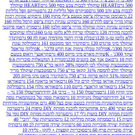
ולד לבבות צבע כסף 500 גרם
HEART שוקולד
50 גרם
סניקרס וופל גליליות 22 גרם
טוויקס וופל גליליות
ו טורטילה צ'יפס בטעם צ'ילי מתוק 100 גרם
קינג עוגיות רכות
ס ללת''ס 160 גרם
קינג עוגיות רכות צ'יפס קרמל מלוח 160
יות רכות שוקולד מריר צ'יפס חלבון 160 גרם
מרק ראמן פיקנטי
 גרם
גולון שרקיז ללא גלוטן טו-גו 160ג'
גולון שוקובום
 120ג'
טבלת פררו רושר מקדמיה ואגוז לוז 90 גרם
קינדר
נדס 120 גרם
קינדר הפי מומנטס 161 גרם
מילקה עוגת
מילקה טבלה צימוק אגוז חדש 270ג' - K
מילקה טראפל
שקית מארס מיני מיקס 400 גרם
קראנצ'י רואופ בטעם
אם אנד אם בוטנים 220ג'
מנורת 3 המשאלות סוכריות 9.6
לד לבן להמסה 28% קקאו בד"צ 750 גרם
מטבעות
 קקאו בד"צ 750 גרם
מטבעות שוקולד מריר
קינדר בואנו מיני מיקס 205
ראו במילוי קרם וניל 66 גרם
אוראו בראוניז 154 גרם
אוראו
אוראו קראנצ'י בייטס 110 גרם
אוראו גולדן 154 גרם
מילקה
מרשמלו 150 גר – ברבי 24 יחידות
מרשמלו 150 גר –
מרשמלו נקניקייה 10 גרם
מארז טסה של בוננזה
מארז טסה
עוגיות מזרחיות בטעם שום בצל 400 גרם אחוה
עוגיות מזרחיות
ערכה להכנת ממתק DIY טיפות 24 גרם
ערכה
 17 גרם
ערכה להכנת ממתק DIY גומי על
ממתק אבקה מדליקה 12 גרם
הנשיקות שלי "דובי" 40
 סוכריות כוכב 60 גרם
תיק יצירה סוכריות לב 60 גרם
תיק
פרח 60 גרם
סוכריות קופצות + לקקן - גלידה 10