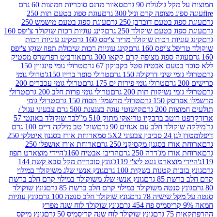
 גולגולת 90 גרם
סאוור מדנס סוכריות חמוצות 60 גרם
 מצופה קרם וניל 300 גרם
עוגת ספוג בטעם תות 250
 בטעם דובדבן 250 גרם
עוגת ספוג בטעם מישמש 250
ג בטעם שוקולד 250 גרם
קינג עוגיות רכות שוקולד צ'יפס 160
יות רכות שוקולד מריר צ'יפס 160 גרם
קינג עוגיות רכות
'יפס 160 גרם
קינג עוגיות רכות שיבולת תפוז שוקו צ'יפס
ה ספוג מצופה קרם קקאו 300 גרם
אורביט רפרשרס מסטיק
עם אבטיח פטל בקבוקון 67 גרם
טרולי גומי פינגווין 150
י שיני דרקולה 150 גרם
טרולי סופר בריין 150ג'
טרולי גומי
טרולי גומי פירות ים 175 גרם
טרולי גומי עכברים 200
י נשיקות תות 200 גרם
טרולי גומי פרות חלב 200 גרם
טרולי
150 גרם
טרולי מרשמלו תפוח 150 גרם
טרולי גומי
200 גרם
קישוטי עוגה בצנצנת 500 גרם צבעוני עגול /
טב ברבקיו טריאקי מתוק 510 מ"ל
בר שוקולד באונטי 57
ולד חלב עם אגוזים 90 גרם
שוק' טב מילקה דיים 100 גרם
יבון צבעוני 5X2 סמ
ארוחת אורז בסגנון איטלקי 250
ז בסגנון מקסיקני 250 גרם
ארוחת אורז אושפלו 250
ז מג'דרה 250 גרם
הריבו אבטיח 160ג'
היידי מוצארט תפוז
וצארט נוגט ליצ'י 119ג'
גונץ סוכריית מקל סבא קשת 144
ת קטנות בשקית 100 גרם
גונץ אנשי שלג משוקולד במילוי
85 גרם
גונץ אנשי שלג משוקולד במילוי קרם חלב ברשת
 סנטה משוקולד במילוי קרם חלב ברשת 85 גרם
גונץ שוקולד
שישיה 78 גרם
גונץ שוקולד חלב סנטה 100 גרם
גונץ עוגיות
גונץ שוקולד לוח שנה מפרץ
גרם
גונץ שוקולד לוח שנה קריסמיס 50 גרם
גונץ מיקס