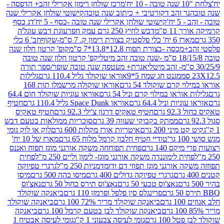
מרכז שולחן רימון אקרילי זהב+ הדפסה -
ר זהב דקורטיבי + כיתוב שנה טובה
קישוטי שולחן אקרילי שנה
יח'
קישוטי שולחן אקרילי שנה טובה -כסף - 5 יח'
דג כסף
 ס"מ
דבש לחיץ 250 גרם עמק חפר
עוגת דבש עוגל'ה
טיק בצורת רימון ק. 7 ס"מ-שקוף
חב' 6 כלי
 -בצורת תפוח 12.8*13.8*7 ס"מ
קופ' קרטון חלון שנה
קפ' קרטון חלון שנה טובה
אגרת+ מעטפה שנה טובה שופר/ספר תורה
מגנט חג שמח 5*9
אוראו שוקולד גליל 110.4 גרם
גלילות
קרם שוקולד 54 גרם
אוראו שוקולה מרשמלו תות 168
ראו במילוי קרם וניל 54 גרם
אוראו עוגיות שוקולד חום 64.4
ת וניל 64.4 גרם
אוראו Space Dunk גליל 110.4 גרם
חטיף
גרם
חטיף טאקיס דרגון צ'ילי 92.3 גרם
חטיף טאקיס
ממתק בקבוקי שעווה 39 גרם
סוכריות ממולאות בטעם דבש
יני 200 גרם
איטריות אורז מקלות 600 גרם
לוק או לוק גומי
טודיי חטיף חלבון קרמל מלוח 65 גרם
מארז של 10 יח'
ס 140 גרם
פחית תפוחחה משקה אורגני מוגז תפוח ואננס
ת לימוננדה משקה אורגני מוגז- לימון וליים 250 מ"ל
פחית
אורגני מוגז תפוזי דם ודומדמניות 250 מ"ל
גרגרי טפיוקה
גרגרי טפיוקה גדולים 400 גרם
מיסו כהה 500 גרם
מיסו
נאצ'וס טבעי 50 גרם
נאצ'וס תירס כחול 50 גרם
נאצ'וס
פרינגלס סין פלפל ופרמזן 110 גרם
ביאנקה שוקולד
ם
ביאנקה שוקולד מריר 72% 100 גרם
ביאנקה שוקולד
ביאנקה שוקולד לבן בטעם קרמל 100 גרם
ביאנקה
100 גרם
גומי לעיסה צבעוני 1 ק"ג
גומי לעיסה אבטיח 1