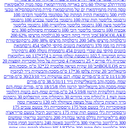
ד 60 גרם באריזה מהודרת
מארז טסה מנות קלאסי
מארז
מתמיד
מארז ים של מותגים
מארז סירת מתוקטסה
סילאן טבעי
מארז התיק המתוק של טסה
גומי בליסטר דובדבן 100
טר תות שדה 100 גרם
גומי בליסטר עכביש 100 גרם
גומי
 גרם
גומי בליסטר מילקשייק 100 גרם
גומי בליסטר
גומי בליסטר דובי 100 גרם
ממרח סיפקולוס 300 גרם
CHO
בונ' היידי בוקה דובאי 120ג'
למקה מרציפן 62% 200
54% 200 גרם
למקה מרציפן 38% 200 גרם
קונפיטורת
3 גרם
חמאת בוטנים סקיפי קלאסי 454 גרם
חמאת
עם שברי בוטנים 454 גרם
ממרח נוטלה 400 גרם
קינדר
10 גרם
מפת שולחן פורים כ 274*137 סמ ניילון
מארז
רים * 25 גרם
מארז 4 סוכריות על מקל וסוכריות קופצות 20
חב' 10 שקית נשיאה פלסטיק 22*32 ס"מ -מסכה-זהב
כה-זהב
שקית נייר לבקבוק
שקית נייר 30/23/10 ס"מ-פורים
-זהב מיטאלי
שקית נייר 38.5/31/11 ס"מ-פורים
זהב מיטאלי
קופ' קרטון חלון 18/15/8 ס"מ -פורים שמח-דגם
קית קרטון 24.5/19/8 ס"מ-פורים שמח-דגם בועות דקל
גומי
קליק מיני כדורים 30 גרם
קליק מיני קורנפלקס 30 גרם
הום
ייגלה עגול מצופה בשוקולד לבן 120 גרם
מארז טסה
'לי בטעם פטל 175 גרם
סוכריות ג'לי בטעם ענבים 175
ג'לי בטעם תות שדה 175 גרם
רוטב תיבול בטעם סריראצ'ה
ריות נודלס פתאי עבה/דק 200 גרם
רוטב טריאקי שומשום
ב טריאקי 300 מ"ל
רוטב סאטה 240 גרם
רוטב חמוץ מתוק
ב צ'ילי מתוק 300 מ"ל
HEART שוקולד לבבות צבע אדום