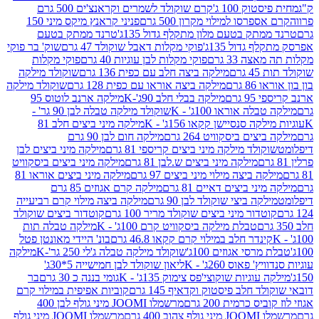
ק 100 ג'
קרם שוקולד לשמרים וקראנצ'ים 500 גרם
רסו למילוי מקרון 500 גרם
פניני קראנץ מיקס מיני 150
תק בטעם מלון מתקלף גדול 135ג'
טרנד ממתק בטעם
גדול 135ג'
פוקי מקלות דאבל שוקולד 47 גרם
שוק' בר פוקי
 33 גרם
פוקי מקלות לבן עוגיות 40 גרם
פוקי מקלות
רם
מילקה ביצה חלב עם כפית 136 גרם
שוקולד מילקה
 גרם
מילקה ביצה אוראו עם כפית 128 גרם
שוקולד מילקה
גרם
מילקה בבלי חלב 90ג'-K
מילקה ארנב לוטוס 95
ה אוראו 100ג' - K
שוקולד מילקה טבלה לבן 90 גר' -
ה סנסיישן קקאו 156ג' - K
מילקה מיני ביצים חלב 81
ים ביסקוויט 264 גרם
מילקה חום לבן 90 גרם
ולד מילקה מיני ביצים קריספי 81 גרם
מילקה מיני ביצים לבן
מילקה מיני ביצים ש.לבן 81 גרם
מילקה מיני ביצים ביסקוויט
 ביצה מילוי מיני ביצים 97 גרם
מילקה מיני ביצים אוראו 81
י ביצים דאיים 81 גרם
מילקה קרם אגוזים 85 גרם
קה ביצי שוקולד לבן 90 גרם
מילקה ביצה מילוי קרם רביעייה
דור מיני ביצים שוקולד מריר 100 גרם
קוטדור ביצים שוקולד
טבלת מילקה ביסקוויט קרם 100ג' - K
מילקה טבלה תות
נדר חלב במילוי קרם קקאו 46.8 גרם
בונ' היידי מאונטן פטל
סי אגוזים 100ג'
שוקולד מילקה טבלה ג'לי 250 גר'-K
מילקה
פאוס 260ג' - K
ליאון שוקולד לבן חמישייה 5*30ג'
וגיות שוקוצי'פס צימוק 135ג' - K
גומי בננה כ 30 גרם
בר
 חלב פיסטוק וקדאיף 145 גרם
קוביות אפיפית במילוי קרם
 כרמית 200 גרם
מרשמלו JOOMI מיני גולף לבן 400
400 גרם
מרשמלו JOOMI מיני גולף