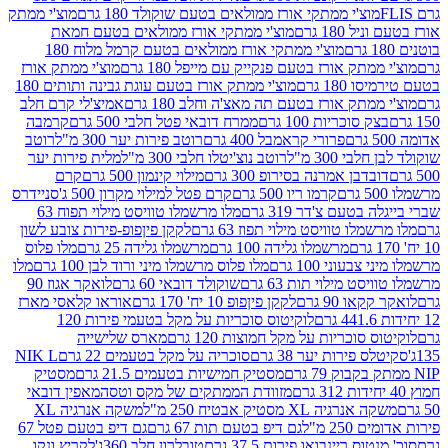
וצ'י ממתקי אורז ממולאים בטעם שוקולד 180 גרם
מוצ'י ממתק
180 גרם
מוצ'י ממתקי אורז ממולאים בטעם חמאת
מוצ'י ממתקי אורז ממולאים בטעם קרמל מלוח 180
תק אורז בטעם פנקייק עם מייפל 180 גרם
מוצ'י ממתק אורז
18 גרם
מוצ'י ממתק אורז בטעם עוגת גבינה ותותים 180
תק אורז בטעם תה מאצ'ה וחלב 180 גרם
אמיצ'לי קרם חלב
סוכריות 100 גרם
ממרח דובאי פטל חלבי 500 גרם
קרמבה
פרורי קראמבל 400 גרם
רוטב פירות יער 300 מ"ל
רוטב
 300 מ"ל
רוטב נוצ'יטלו חלבי 300 מ"ל
מלית פירות יער
דבן אמרנה בסירופ 300 גרם
מילוי קינמון 500 גרם
קרם
קרמו ריו 500 גרם
קרם פטל למילוי מקרון 500 ג'
סניידרס
טעם צ'דר 319 גרם
מלו מרשמלו טוויסט מילוי תפוח 63
לו טוויסט מילוי תפוז 63 גרם
לקקן פיןפופ-פירות צובע לשון
מרשמלו גלידה 100 גרם
מרשמלו גלידה 25 גרם
מלו פלוס
עוני 100 גרם
מלו פלוס מרשמלו מיני ורוד לבן 100 גרם
מלו
 מילוי תות 63 גרם
שוקולד דובאי 60 גרם
לואקר אגוז 90
ו 90 גרם
לקקן פיןפופ 10 יח' 170 גרם
אוראו קלאסי מארז
לוקיטוס סוכריות על מקל בטעמי פירות 120
סוכריות על מקל חמוצות 120 גרם
מארס שלישייה
פירות יער 38 גרם
סוכריה על מקל בטעמים 22 גרם
NIK L
מסטיק חמישיות בטעמים 21.5 גרם
מסטיק
מזוודת הממתקים של מקס וטסה
מאפין דובאי
יה XL מסטיק אבטיח 250 מ"ל
משקה אנרגיה XL
2 מ"ל
גם דיפ בטעם תות 67 גרם
גם דיפ בטעם פטל 67
ס ריינבואו פירות 37.5 גרם
טובלרון חלב 360ג'
לקריץ ונקו