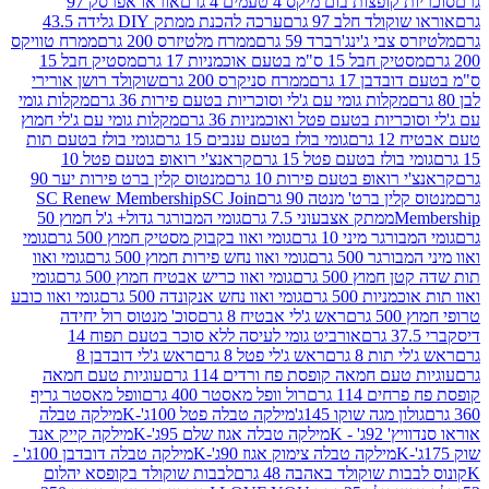
פצות בום מיקס 4 טעמים 4 גרם
אוראו אפרסק 97
ולד חלב 97 גרם
ערכה להכנת ממתק DIY גלידה 43.5
בי ג'ינג'רברד 59 גרם
ממרח מלטיזרס 200 גרם
ממרח טוויקס
בל 15 ס"מ בטעם אוכמניות 17 גרם
מסטיק חבל 15
בן 17 גרם
ממרח סניקרס 200 גרם
שוקולד רושן אורירי
מקלות גומי עם ג'לי וסוכריות בטעם פירות 36 גרם
מקלות גומי
ריות בטעם פטל ואוכמניות 36 גרם
מקלות גומי עם ג'לי חמוץ
רם
גומי בולז בטעם ענבים 15 גרם
גומי בולז בטעם תות
בולז בטעם פטל 15 גרם
קראנצ'י רואופ בטעם פטל 10
רואופ בטעם פירות 10 גרם
מנטוס קלין ברט פירות יער 90
ין ברט' מנטה 90 גרם
SC Join
SC Renew Membership
M
ממתק אצבעוני 7.5 גרם
גומי המבורגר גדול+ ג'ל חמוץ 50
גר מיני 10 גרם
גומי ואוו בקבוק מסטיק חמוץ 500 גרם
גומי
גר 500 גרם
גומי ואוו נחש פירות חמוץ 500 גרם
גומי ואוו
מוץ 500 גרם
גומי ואוו כריש אבטיח חמוץ 500 גרם
גומי
ות 500 גרם
גומי ואוו נחש אנקונדה 500 גרם
גומי ואוו כובע
רם
ראש ג'לי אבטיח 8 גרם
סוכ' מנטוס רול יחידה
אורביט גומי לעיסה ללא סוכר בטעם תפוח 14
תות 8 גרם
ראש ג'לי פטל 8 גרם
ראש ג'לי דובדבן 8
עם חמאה קופסת פח ורדים 114 גרם
עוגיות טעם חמאה
 114 גרם
רול וופל מאסטר 400 גרם
וופל מאסטר גריף
ון מגה שוקו 145ג'
מילקה טבלה פטל 100ג'-K
מילקה טבלה
ג' - K
מילקה טבלה אגוז שלם 95ג'-K
מילקה קייק אנד
מילקה טבלה צימוק אגוז 90ג'-K
מילקה טבלה דובדבן 100ג' -
ת שוקולד באהבה 48 גרם
לבבות שוקולד בקופסא יהלום