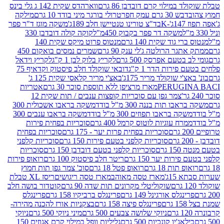
במילוי קרם דובדבן 86 גרם
ווארהדס שקית 142 ג גלי בינס
בש 30 גרם עמק חפר
טרולי בורגר מיני בודד 10 גרם
מילקה
K
בד"צ טורינו טנטיישן חלב 189ג'
משקה מוגז ד"ר פפר
משקה דר פפר בקבוק 450מ"ל
קוקה קולה דובדבן 330
 גוד שקית 140 גרם
מנטוס פרוט מיקס שקית 140
ר הרולטה ג'לי ענק 90 גרם
שמרים נמסים בואקום 450
בטעם אפרסק 500 גרם
לקריץ בלוק לבן 1 ק"ג
לקריץ וידאל
ירות הדר 1 ק"ג
דובאי שוקולד חלב פיסטוק וקדאיף 75
י שוקולד מריר 175ג'
באצ'י מריר קלאסי שקית 125 ג'
PERUGI
מארז מרציפן ללא תוספת סוכר 30 גרם
אטריות
צמר גפן עם סוכריות קופצות ענבים / תות שקית 12
 תות בננה 300 מ"ל בודד
משקה בראבו אשכולית 300
ה בראבו תפוזים 300 מ"ל בודד
משקה בראבו ענבים 300
רח עוגיות לוטוס קרמל 400 גרם
סוכריות בפחית פירות
סוכריות בפחית פרות יער - 175 גרם
סוכריות בפחית
סוכריות קלפני בטעם פירות 150 גרם
סוכריות קלפני
גרם
סוכריות קלפני בטעם דובדבן 150 גרם
סוכריות
רות יער 150 גרם
ריטר חלב פיסטוק 100 גרם
רואופ פירות
תות 18 גרם
רואופ פטל 18 גרם
סוכ' צמר גפן תות חמוץ
1ג'
מארז טסה מאוהב
מארז טסה ריגושים
ריסז XL טבלת
שוקוליטלי מקרונים תות שדה 90 גרם
קוטדור בושה חלב
גלס אורגינל 149 גרם
פרינגלס ברביקיו 158 גרם
פרינגלס
פרינגלס פיצה 158 גרם
בצקניות אורז להכנה מהירה-
ניוקי שלושה צבעים 500 גרם
מיני ניוקי 500 גרם
ניוקי
ג'יו קונכיות 500 גרם
גליליות וופל במילוי קרם אגוזים 150