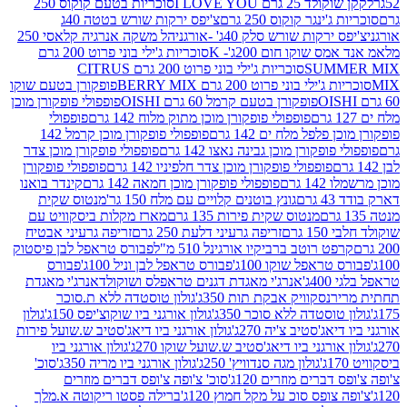
2 גרם I LOVE YOU
סוכריות בטעם קוקוס 250
ינגר קוקוס 250 גרם
צ'יפס ירקות שורש בטטה 40ג
רקות שורש סלק 40ג' -אורגני
הל משקה אנרגיה קלאסי 250
 שוקו חום 200ג'- K
סוכריות ג'ילי בוני פרוט 200 גרם
SUM
סוכריות ג'ילי בוני פרוט 200 גרם CITRUS
ילי בוני פרוט 200 גרם BERRY MIX
פופקורן בטעם שוקו
פופקורן בטעם קרמל 60 גרם OISHI
פופפולי פופקורן מוכן
פופפולי פופקורן מוכן מתוק מלוח 142 גרם
פופפולי
פלפל מלח ים 142 גרם
פופפולי פופקורן מוכן קרמל 142
ופקורן מוכן גבינה נאצו 142 גרם
פופפולי פופקורן מוכן צדר
פופפולי פופקורן מוכן צדר חלפיניו 142 גרם
פופפולי פופקורן
גרם
פופפולי פופקורן מוכן חמאה 142 גרם
קינדר בואנו
ם
גונץ בוטנים קלויים עם מלח 150 גר'
מנטוס שקית
מנטוס שקית פירות 135 גרם
מארז מקלות ביסקוויט עם
גרם
זריפה גרעיני דלעת 250 גרם
זריפה גרעיני אבטיח
ט רוטב ברביקיו אורגינל 510 מ"ל
פבורס טראפל לבן פיסטוק
טראפל שוקו 100ג'
פבורס טראפל לבן וניל 100ג'
פבורס
ג'
אנרג'י מאגדת דגנים טראפלס ושוקולד
אנרג'י מאגדת
ר
נסקוויק אבקת תות 350ג'
גולון טוסטדה ללא ת.סוכר
וסטדה ללא סוכר 350ג'
גולון אורגני ביו שוקוצ'יפס 150ג'
גולון
אג'סטיב צ'יה 270ג'
גולון אורגני ביו דיאג'סטיב ש.שועל פירות
אורגני ביו דיאג'סטיב ש.שועל שוקו 270ג'
גולון אורגני ביו
גולון מגה סנדוויץ' 250ג'
גולון אורגני ביו מריה 350ג'
סוכ'
ברים מוזרים 120ג'
סוכ' צ'ופה צ'ופס דברים מוזרים
צופס סוכ על מקל חמוץ 120ג'
ברילה פסטו ריקוטה א.מלך