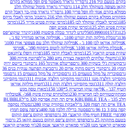
 216 גרם
ד"ר גרארד מאסטר פיס וופל ממולא בקרם
שוקולד חלב 114 גרם
ד"ר גרארד סימול שוקולד חלב
וזי לוז וופל פריך 100 גרם
ד"ר גרארד פתי-בר דאבל קרם
לא בקרם בטעם שוקולד חלב 216 גרם
בונ' מרסי לאבלי מיקס
בליז שוקולד לבן 185ג'
מרסי שקית פטיט מריר 125ג'
מרסי
ב 125ג'
מרסי שקית פטיט קפה
505399010
לינדט לינדור טבלה פיסטוק 100ג'
קינדר שוקוצ'יפס
ילקה תות יוגורט 100ג' - K
מילקה אוראו סנדוויץ' 92 ג' -
בן 100 ג' - K
מילקה שוקולד חלב עם פצפוצי אורז 100ג'
ה אוראו 100ג' K
מילקה לוטוס ביסקוף 90ג' - K
מרסי
אנץ' 125ג'
מרסי לאבליז קרמי 185ג'
פררו דופלו צ'וקנאט
 שלוקים להקפאה בצורת נחש 280 מ"ל
פרוטיז פירות 300
י בשקית 300 גרם
פרינגלס אורגינל 165 גרם
קנדי בייטס ירוק
קנדי בייטס מתוק אדום 20 גרם
ביצת הפתעה ענקית בנים 36
ל מקל בטעמים 15 גרם
סוכריה על מקל בטעמים 15 גרם
גומי
 מנגו 311ג'
גומי מקסיקני דולצ'ה אבטיח 311ג'
גומי מקסיקני
ג'
גומי מקסיקני דולצ'ה תות 311ג'
חטיף מילקה אוראו
ליאון שוקו חמישייה 5*30ג' 150ג'
מארז טסה מגש
יקס לבן חמישייה 230ג'
מלטיזרס שקית פינוק 68ג'- K
טובלרון
BUBBLE TEA אייס תה תות אפרסק 320 מ"ל
BUBBLE
אבקת נסקוויק שוקו 280ג'
נסטלה נסקפה
פסטה ברילה חלבון פנה 400ג'
צ'ופה צופס חמוץ
דפדפי קוקוס צ'יפס קוקוס
2 גרם
דפדפי קוקוס צ'יפס קוקוס בטעם קקאו 25 גרם
ווי
 מנגו 20ג'
ווי סמארט קראנצי אננס 20ג'
ווי סמארט קראנצי