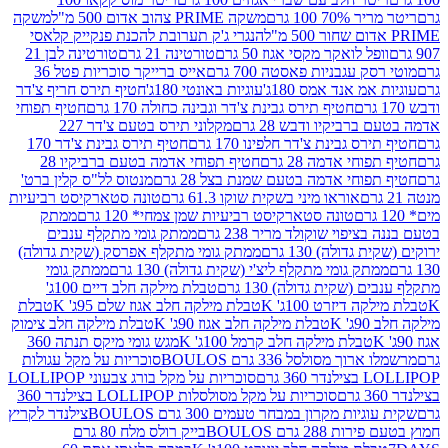
 100 גרם
משקה PRIME צהוב אדום 500 מ"ל
משקה
הנגרי ג'ק תערובת להכנת פנקייק קלאסי
ל לואקר מקסי אגוז 50 גרם
טורטינה 21 גרם
טורטינה לבן 21
 עגבניות פאסטה 700 גרם
אייס ברייקר סוכריות פטל 36
מ אנד אמס 180ג'
עוגיות באונטי 180ג'
חטיף תירס חריף צ'דר
חטיף תירס גבינת צ'דר וגבינה כחולה 170 גרם
חטיף תפוחי
ביקיו ודבש 28 גרם
מקלוני תירס בטעם צ'דר 227
 גבינת צ'דר חלפינו 170 גרם
חטיף תירס גבינת צ'דר 170
חי אדמה 28 גרם
חטיף תפוחי אדמה בטעם ברביקיו 28
וחי אדמה בטעם שמנת בצל 28 גרם
מנטוס לל"ס קלין ברט'
אוראו מיני בשקית שוקו 61.3 גרם
טונה סטארקיסט רביעיות
טונה סטארקיסט רביעיות שמן צמחי* 120 גרם
ממתק
יפוי שוקולד מריר 238 גרם
ממתק גומי מתקלף ענבים
דולה) 130 גרם
ממתק גומי מתקלף אפרסק (שקית גדולה)
ק גומי מתקלף ליצ'י (שקית גדולה) 130 גרם
ממתק גומי
(שקית גדולה) 130 גרם
טבלת מילקה חלב דיים 100ג'
דיזרט 100ג' K
טבלת מילקה חלב אגוז שלם 95ג' K
טבלת
K
טבלת מילקה חלב אגוז 90ג' K
טבלת מילקה חלב צימוק
טבלת מילקה חלב קרמל 100ג' K
מגש גומי מיקס תנתה 360
 מסולסל 336 גרם BOULOS
סוכריות על מקל עגולות
 גרם
סוכריות על מקל בורג צבעוני LOLLIPOP
סוכריות על מקל מסולסלות LOLLIPOP בצילנדר 360
ות מקרון במבחר טעמים 300 גרם BOULOS
צילנדר לקריץ
28 גרם BOULOS
בייק רולס מלח 80 גרם