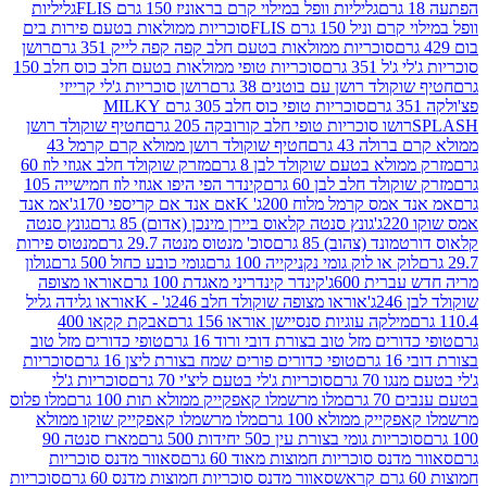
גליליות וופל במילוי קרם בראוניז 150 גרם FLIS
גליליות
יל 150 גרם FLIS
סוכריות ממולאות בטעם פירות בים
סוכריות ממולאות בטעם חלב קפה קפה לייק 351 גרם
רושן
351 גרם
סוכריות טופי ממולאות בטעם חלב כוס חלב 150
ולד רושן עם בוטנים 38 גרם
רושן סוכריות ג'לי קרייזי
סוכריות טופי כוס חלב 305 גרם MILKY
ושו סוכריות טופי חלב קורובקה 205 גרם
חטיף שוקולד רושן
לה 43 גרם
חטיף שוקולד רושן ממולא קרם קרמל 43
ולא בטעם שוקולד לבן 8 גרם
מזרק שוקולד חלב אגוזי לוז 60
לד חלב לבן 60 גרם
קינדר הפי היפו אגוזי לוז חמישייה 105
מס קרמל מלוח 200ג' K
אם אנד אם קריספי 170ג'
אמ אנד
גונץ סנטה קלאוס ביירן מינכן (אדום) 85 גרם
גונץ סנטה
ד (צהוב) 85 גרם
סוכ' מנטוס מנטה 29.7 גרם
מנטוס פירות
ק או לוק גומי נקניקייה 100 גרם
גומי כובע כחול 500 גרם
גולון
ית 600ג'
קינדר קינדריני מאגדת 100 גרם
אוראו מצופה
'
אוראו מצופה שוקולד חלב 246ג' - K
אוראו גלידה גליל
ילקה עוגיות סנסיישן אוראו 156 גרם
אבקת קקאו 400
רים מזל טוב בצורת דובי ורוד 16 גרם
טופי כדורים מזל טוב
ם
טופי כדורים פורים שמח בצורת ליצן 16 גרם
סוכריות
70 גרם
סוכריות ג'לי בטעם ליצ'י 70 גרם
סוכריות ג'לי
גרם
מלו מרשמלו קאפקייק ממולא תות 100 גרם
מלו פלוס
יק ממולא 100 גרם
מלו מרשמלו קאפקייק שוקו ממולא
יות גומי בצורת עין כ50 יחידות 500 גרם
מארז סנטה 90
נס סוכריות חמוצות מאוד 60 גרם
סאוור מדנס סוכריות
סאוור מדנס סוכריות חמוצות מדנס 60 גרם
סוכריות