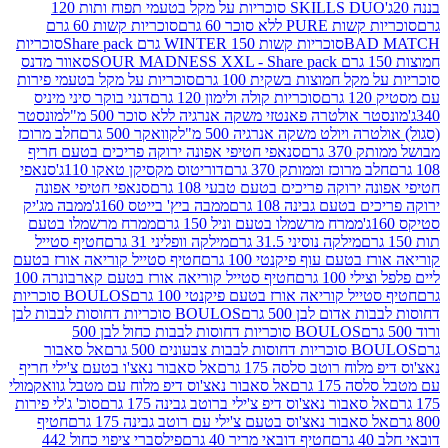
SKILLS DUO סוכריות על מקל בטעמי תפוח ותות 120
P ללא סוכר 60 גרם
סוכריות קשות 60 גרם
BAD
סוכריות קשות WINTER 150 גרם Share pack
סוכריות
סאוור מדנס
קל חמוצות בשקית 100 גרם
סוכריות על מקל בטעמי פירות
סוכריות קולה ולימון 120 גרם
דגני בוקר סיני מיניס
 אולטרה פאנטזי משקה אנרגיה ללא סוכר 500 מ"ל
מונסטר
ה ויולט משקה אנרגיה 500 מ"ל
קוואקר 500 גרם
חלב מרוכז
3 גרם
סנאפי חטיפי אפונה ירוקה פריכים בטעם חריף
 מרוכז וממותק 370 גרם
דוריטוס מקסיקן טאקו 110ג'
סנאפי
ירוקה פריכים בטעם טבעי 108 גרם
סנאפי חטיפי אפונה
בטעם גבינה 108 גרם
ממבה ביץ' בייטס 160ג'
ממבה מג'יק
ממרח מרשמלו בטעם וניל 150 גרם
ממרח מרשמלו בטעם
מילקה נוסיני 31.5 גרם
מילקה וופליני 31 גרם
חטיף סטייל
בטעם עוף פיקנטי 100 גרם
חטיף סטייל קוריאה אורז בטעם
100 גרם
חטיף סטייל קוריאה אורז בטעם קארבונרה 100
יל קוריאה אורז בטעם פיקנטי 100 גרם
BOULOS סוכריות
אדום לבן 500 גרם
BOULOS סוכריות דחוסות לבבות לבן
BOULOS סוכריות דחוסות לבבות כחול לבן 500
 צבעונים 500 גרם
אל סאבור
וח רוטב סלסה 175 גרם
אל סאבור נאצ'ו בטעם צ'ילי חריף
175 גרם
אל סאבור נאצ'וס דיפ מלוח עם מטבל גוואקמולי
סאבור נאצ'וס דיפ צ'ילי ברוטב גבינה 175 גרם
סוכ' ג'לי פירות
סאבור נאצ'וס בטעם צ'ילי עם רוטב גבינה 175 גרם
חטיף
חטיף דובאי מריר 40 גרם
פילסברי ציפוי כחול 442