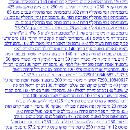
ביסקוויט לוטוס במילוי קרם לוטוס 150 גרם
גליליות וופלים
 גרם
גליליות וופלים וניל 250 גרם
היינץ מיוקטשופ 425
י מתקלף חיות 102 גרם
ממתק גומי מתקלף ענבים מנגו 85
י מתקלף אפרסק תפוז 85 גרם
ממתק גומי מתקלף ענבים 75
י מתקלף חיות 102 גרם
ממתק גומי מתקלף ענבים 75
י מתקלף אפרסק 75 גרם
ממתק גומי מתקלף ליצ'י 75
לוטיזן ביטקוין 1 ק"ג
מטבעות מולטיזן 5 ש"ח 1 ק"ג
הרשי
 מיקס 181 גרם
הרשי לבבות אקסטרה קרימי 181 גרם
הרשי
שוקולד 102 גרם
ג'ולי ראנצ'ר גומי מארז לב 107 גרם
נודלס
בטעם עוף חריף 140 גרם
אטריות להכנה מהירה ראמן
שחורה צאצ'רוני 140 גרם
צופה לקריץ שטוח צבעוני חמוץ
מץ חומץ ספריי רימון 50 גרם
עיד אומץ חומץ ספריי מטף 50
 חומץ סוכריה+גלי חמוץ 50 גרם
פררו רושר 100ג'
בוטן רביולי
ף אורז בטעם צ'לי 120 גרם
סוכ' מנטוס רול יחידה מנטה
סוכ' מנטוס רול יחידה פירות 37.5ג' -
72901
חטיפי חומוס דבאייל 200 גרם
עיד אומץ חומץ טריפל ג'ל
ברגן שוקוצ'יפס ש.לבן חמוציות 130ג'
ברגן רויאל חמאה
בונבוניירה רפאלו 240 גרם
קנדי שוגר סאוור 100 גרם תפוח
וור 100 גרם תפוח
קנדי שוגר סאוור 100 גרם
 מרסי פטיטס מיניאטור 125ג'
עיד לקקן אסלה טבילה +
לקקן פח אשפה טבילה +אבקה 40 גרם
ד"ר פפר קרם תות
 פפר קרם סודה 355 מ"ל
סאוור פאצ' פטל שקית 102
יל בטעם פאנטה 37.5 גרם
וופל ג'נסן-וופל טוסט 12 יח'
בקרסלנד-סטרופ וופל הולנדי 250 גרם
תחנת רוח וופל
קינדר שוקו בונס קריספי 67.2 גרם
גומי ענקי