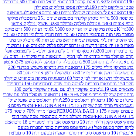
לפאי גראהם קרקר 170ג'
גומי וידאל תות סוכר 500 גר'
ברילה
לימון 190ג'
ברילה פסטו בזיליקום מוצרלה
ג'לו-פאנטונה שוקולד צ'יפס 500 גרם
סאנטאנג'לו-פאנטונה
דיי ביסתן קלינדר בטעמים שונים 251 גרם
טבלת מילקה
K
טבלת מילקה טריולד 280ג' K
שוק' מילקה אוראו
לת מילקה שוקו אנד קקס 300ג' K
גומי תנתה 500 גרם מיקס
 תות בננה
גומי תנתה 500 גר' תות חמוץ גדול
גומי תנתה 500 גר'
יות ג'לי עטופות שמחות
ראש משוגע תות 40 גרם
לקקני מיני
פרינגלס פלפל הבאנרס 158 גרם
שוק'
 200ג'
דג כסף פרווה 1 ק"ג
דג זהב חלבי- 1 ק"ג
cremo וופל
 מריר בודד
אורז לבן דביק 1 ק"ג
אצות נורי סילוור 10 דפים 25
נת סחלב 500 גרם
נסטלה קורנפלקס ללא גלוטן 375ג'
אנטון
וי בייליס 175 גרם
אנטון ברג מרציפן משמש בברנדי 220
שן אורירי מריר 80 גרם
שוקולד רושן אורירי חלב 80
ושן אורירי לבן קרמל 80 גרם
עוגיות מילקה ביסקוויט שוקולד
מארז סוכריות לעיסה תות שדה ודומדמניות 150 גרם
היידי
1ג'
טוניס שוקולד חלב עם עוגיות שוקולד צ'יפס 180
לד מריר מעולה 70% 180 גרם
טוניס שוקולד חלב עם שברי
גולון דיאג'סטיב 250ג'
גולון דיאג'סטיב ש.שועל שוק'
 קפה שקית 125 ג' PERUGINA BACI
באצ'י מיקס 3
PERUGINA
באצ'י מריר 70% קופסה 175
מארז משולב מתוק טסה
מארז טסה שובי דובי
קן רולר תות 20 גרם
יאמס אבן נייר ומספריים 18 גרם
יאמס
עם פטל 20 גרם
יאמס סוכריות סוכר חמוצות בטעם
יאמס סוכריות סוכר חמוצות בטעם תות 10 גרם
ביצת