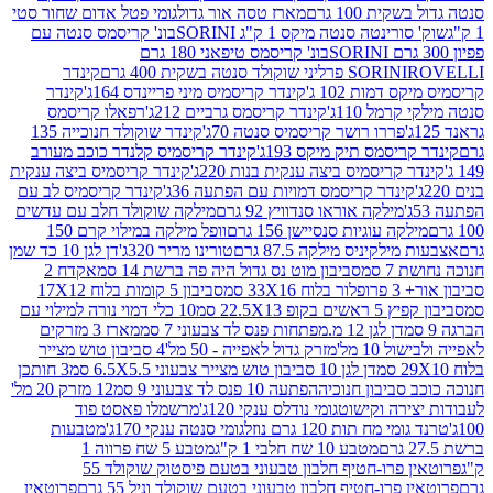
ת 100 גרם
מארז טסה אור גדול
גומי פטל אדום שחור סטי
רינטה סנטה מיקס 1 ק"ג SORINI
בונ' קריסמס סנטה עם
בונ' קריסמס טיפאני 180 גרם
גרם
SORINI
קינדר
דמות 102 ג'
קינדר קריסמיס מיני פריינדס 164ג'
קינדר
מל 110ג'
קינדר קריסמס גרביים 212ג'
רפאלו קריסמס
פררו רושר קריסמיס סנטה 70ג'
קינדר שוקולד חנוכייה 135
יסמס תיק מיקס 193ג'
קינדר קריסמיס קלנדר כוכב מעורב
 קריסמיס ביצה ענקית בנות 220ג'
קינדר קריסמיס ביצה ענקית
ינדר קריסמס דמויות עם הפתעה 36ג'
קינדר קריסמיס לב עם
מילקה אוראו סנדוויץ 92 גרם
מילקה שוקולד חלב עם עדשים
קה עוגיות סנסיישן 156 גרם
וופל מילקה במילוי קרם 150
לקיניס מילקה 87.5 גרם
טורינו מריר 320ג'
דן לגן 10 כד שמן
 סמ
סביבון מוט נס גדול היה פה ברשת 14 סמ
אקדח 2
33 סמ
סביבון 5 קומות בלוח 17X12
ופ 22.5X13 סמ
10 כלי דמוי נורה למילוי עם
דן לגן 12 מ.מפתחות פנס לד צבעוני 7 סמ
מארז 3 מזרקים
10 מל'
מזרק גדול לאפייה - 50 מל'
4 סביבון טוש מצייר
דן לגן 10 סביבון טוש מצייר צבעוני 6.5X5.5 סמ
3 חותכן
סביבון חנוכיה
הפתעה 10 פנס לד צבעוני 9 סמ
12 מזרק 20 מל'
ירה וקישוט
גומי נודלס ענקי 120ג'
מרשמלו פאסט פוד
 מח תות 120 גרם נוזל
גומי סנטה ענקי 170ג'
מטבעות
מטבע 10 שח חלבי 1 ק"ג
מטבע 5 שח פרווה 1
פרוטאין פרו-חטיף חלבון טבעוני בטעם פיסטוק שוקולד 55
פרו-חטיף חלבון טבעוני בטעם שוקולד וניל 55 גרם
פרוטאין