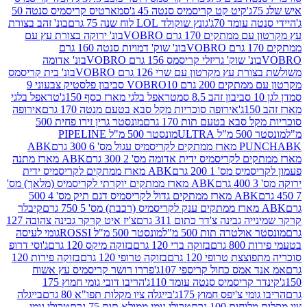
קיט קט קריסמיס סנטה 45 ג'
סמארטיס קריסמיס סנטה 50
עומד 70ג'
גונץ שוקולד LOL לוח שנה 75 גרם
בונ' זהב בצורת
תקים 170 גרם VOBRO
בונ' ירוקה בצורת עץ עם
בונ' שוק' דמויות סנטה 160 גרם
נ' שוק' גריזלי קריסמס 156 גרם VOBRO
בונ' אדומה
עץ מקרטון עם שרי 126 גרם VOBRO
בונ' בית קריסמס
 200 גרם VOBRO
10 סביבון פלסטיק צבעוני 9
טראפל בלגי מארז כסף 150ג'
טראפל בלגי
אירופה סוכריות מקל סבא בטעם מנטה 170 גרם
אירופה
סבא בטעם תות 170 גרם
מונסטר גרין זירו פחית 500
ULT
מונסטר 500 מ"ל PIPELINE
ABK
PU
לקריסמיס ידית אדומה מס' 2 300 גרם
ABK מארז מתנה
מס' 1 200 גרם
ABK מארז ממתקים לקריסמיס ידית
ABK מארז ממתקים יוקרתי לקריסמיס (מלאך) מס'
ABK מארז ממתקים גדול לקריסמיס דגם תיק מס' 4 500
קיבלר
גבינה צ'דר כתום 311 גרם
צ'יז איט קרקר גבינה צהובה 127
ולטרה תות 500 מ"ל
מונסטר 500 מ"ל ROSSI
גומי לעיסה
 גרם
בזוקה ברי 120 גרם
בזוקה מיקס 120 גרם
ג'וסי דרופ
ת טרופי 120 גרם
בזוקה טרופי 120 גרם
בזוקה פירות 120
מס כחול קריספי 107ג'
פררו רושר קריסמיס עץ אשוח
קריסמיס סנטה עומד 110ג'
הריבו דובי גומי חמוץ 175
י צ'יפס חמוץ 175ג'
בייגלה ציו מקלות תפו"א 80 גרם
בייגלה
ים 100 גרם
טרולי גומי ממולא תות 75 גרם
טרולי גומי