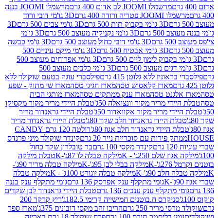
מרשמלו JOOMI לב אדום 400 גרם
מרשמלו JOOMI בננה
JOOM פטריה ורודה 400 גרם
3D גו'מי דובי ורוד
3D גו'מי בקבוק תות 500 גרם
3D גו'מי צבים 500 גרם
3D
 500 גרם
3D גו'מי נקניקיה מעוצב 500 גרם
3D גו'מי
גרם
3D גו'מי דובי כחול מעוצב 500 גרם
3D גו'מי כבשה
3D גו'מי אבטיח 500 גרם
3D גו'מי מיקס עיניים 500
3D גו'מי אפרוחים מעוצב 500
3D גו'מי כלבים מעוצב 500
ראוניז ללא גלוטן 415 גרם
פילסברי עוגה בטעם שוקולד ללא
מארז קלאסוש טסה
מארז חגיגי טסה
מארז שי מתוק - שפע
אלגנט טסה
מארז ענק ממתקים טסה
מארז מותגי הבית
ידי מריר מקור וונצואלה 50ג'
טבלת היידי מריר מקור מקסיקו
ידי מריר מקור אקוואדור 50ג'
טבלת היידי גראנדור מריר
לת היידי גראנדור חלב שקד 80ג'
טבלת היידי גראנדור מריר
ת היידי גראנדור חלב אגוז 80ג'
רולטה 120 גרם CANDY
תק פירות עם סוכריית נייר 20 גרם
קינדר שוקולד מיני פרנדס
רם
קינדר מקסי 100 גרם
בר טובלרון שקד כחול
וז שלם 250ג' - K
מילקה טבלה לו 87ג'-K
טבלת מילקה
2ג'-K
מילקה בבלי לבן 95ג'-K
מילקה טבלה מריר 90ג'-
חלב 90ג'-K
מילקה טבלה יוגורט 100ג' - K
מילקה טבלה
גומי מתקלף ענק אפרסק 136 גרם
גומי מתקלף ענק בננה
י מתקלף ענק ענבים 136 גרם
טבלת היידי גראנדור לבן שקדים
סניקרס ח.בוטנים חמישייה קרימי 182.5ג'
ריץ קרקר 200
סי מריר 250 גרם
הריבו זהב מקסי דובונים 375ג'
מארז ספר
ומי בליסטר תירס 100 גרם
פרח שוקולד 18 גרם באריזה