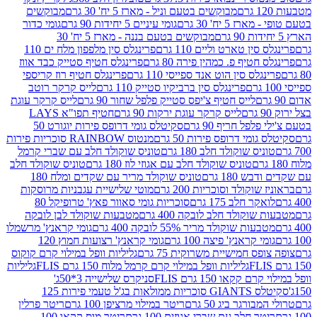
מבוקשים בטעם וניל - מארז 5 יח' 30 גרם
מבוקשים
5 יח' 30 גרם
גומי עיניים 5 יחידות 90 גרם
גומי כדור
מבוקשים בטעם בננה - מארז 5 יח' 30
ין טארט וליים 110 גרם
פרינגלס סין מלפפון מלח ים 110
חטיף פ. כמהין פירה 80 גרם
פרינגלס חטיף סטייק כבד אווז
לס סין הוט אנד ספייסי 110 גרם
פרינגלס חטיף רוז קריספי
פרינגלס סין ברביקיו סטייק 110 גרם
לייס קרקר רוטב
לייס חטיף צ'יפס סטייק פלפל שחור 90 גרם
לייס קרקר עוגת
לייס קרקר עוגת ירקות 90 גרם
חטיף תפו"א LAYS
פל חריף 90 גרם
סקיטלס גומי דרופס פירות יוגורט 50
ומי דרופס פירות 50 גרם
מנטוס RAINBOW סוכריות פירות
יס שוקולד חלב 180 גרם
טוניס שוקולד חלב עם שברי קרמל
טוניס שוקולד חלב עם אגוזי לוז 180 גרם
טוניס שוקולד חלב
 180 גרם
טוניס שוקולד מריר עם שקדים ומלח 180
וקולד וסוכריות 200 גרם
מוטי שלישיית עגבניות מרוסקות
ר חלב 175 גרם
סוכריות גומי סאוור פאץ' טרופיקל 80
וקולד חלב לובקה 400 גרם
מטבעות שוקולד לבן לובקה
ות שוקולד מריר 55% לובקה 400 גרם
גומי קראנץ' מרשמלו
י קראנץ' פיצה 100 גרם
גומי קראנץ' רצועות חמוץ 120
ס חמישיית משרוקית 75 גרם
גליליות וופל במילוי קרם קוקוס
גליליות וופל במילוי קרם קרמל מלוח 150 גרם FLIS
גליליות
קקאו 150 גרם FLIS
סניקרס שלישייה 3*50ג'
סקיטלס GIANTS סוכריות ממולאות בג'ל טעמי פירות 125
ורגר ביג 50 גרם
ריטר במילוי מרציפן 100 גרם
ריטר פרלין
ר חלב עם שברי אגוזים 100 גרם
ריטר מוס קקאו 100