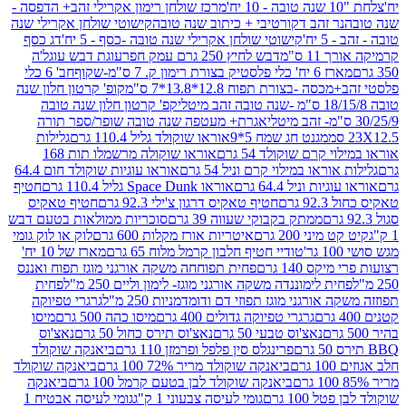
מרכז שולחן רימון אקרילי זהב+ הדפסה -
ר זהב דקורטיבי + כיתוב שנה טובה
קישוטי שולחן אקרילי שנה
יח'
קישוטי שולחן אקרילי שנה טובה -כסף - 5 יח'
דג כסף
 ס"מ
דבש לחיץ 250 גרם עמק חפר
עוגת דבש עוגל'ה
טיק בצורת רימון ק. 7 ס"מ-שקוף
חב' 6 כלי
 -בצורת תפוח 12.8*13.8*7 ס"מ
קופ' קרטון חלון שנה
קפ' קרטון חלון שנה טובה
אגרת+ מעטפה שנה טובה שופר/ספר תורה
מגנט חג שמח 5*9
אוראו שוקולד גליל 110.4 גרם
גלילות
קרם שוקולד 54 גרם
אוראו שוקולה מרשמלו תות 168
ראו במילוי קרם וניל 54 גרם
אוראו עוגיות שוקולד חום 64.4
ת וניל 64.4 גרם
אוראו Space Dunk גליל 110.4 גרם
חטיף
גרם
חטיף טאקיס דרגון צ'ילי 92.3 גרם
חטיף טאקיס
ממתק בקבוקי שעווה 39 גרם
סוכריות ממולאות בטעם דבש
יני 200 גרם
איטריות אורז מקלות 600 גרם
לוק או לוק גומי
טודיי חטיף חלבון קרמל מלוח 65 גרם
מארז של 10 יח'
ס 140 גרם
פחית תפוחחה משקה אורגני מוגז תפוח ואננס
ת לימוננדה משקה אורגני מוגז- לימון וליים 250 מ"ל
פחית
אורגני מוגז תפוזי דם ודומדמניות 250 מ"ל
גרגרי טפיוקה
גרגרי טפיוקה גדולים 400 גרם
מיסו כהה 500 גרם
מיסו
נאצ'וס טבעי 50 גרם
נאצ'וס תירס כחול 50 גרם
נאצ'וס
פרינגלס סין פלפל ופרמזן 110 גרם
ביאנקה שוקולד
ם
ביאנקה שוקולד מריר 72% 100 גרם
ביאנקה שוקולד
ביאנקה שוקולד לבן בטעם קרמל 100 גרם
ביאנקה
100 גרם
גומי לעיסה צבעוני 1 ק"ג
גומי לעיסה אבטיח 1