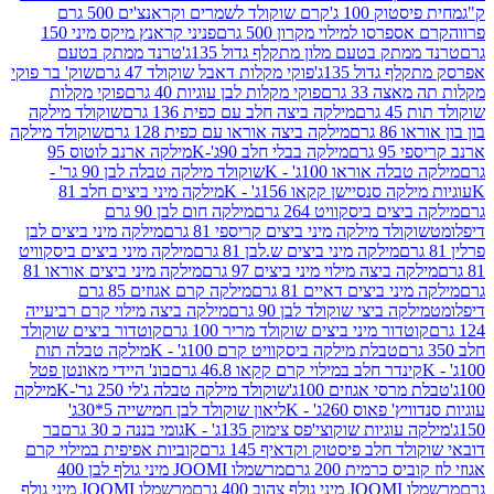
ק 100 ג'
קרם שוקולד לשמרים וקראנצ'ים 500 גרם
רסו למילוי מקרון 500 גרם
פניני קראנץ מיקס מיני 150
תק בטעם מלון מתקלף גדול 135ג'
טרנד ממתק בטעם
גדול 135ג'
פוקי מקלות דאבל שוקולד 47 גרם
שוק' בר פוקי
 33 גרם
פוקי מקלות לבן עוגיות 40 גרם
פוקי מקלות
רם
מילקה ביצה חלב עם כפית 136 גרם
שוקולד מילקה
 גרם
מילקה ביצה אוראו עם כפית 128 גרם
שוקולד מילקה
גרם
מילקה בבלי חלב 90ג'-K
מילקה ארנב לוטוס 95
ה אוראו 100ג' - K
שוקולד מילקה טבלה לבן 90 גר' -
ה סנסיישן קקאו 156ג' - K
מילקה מיני ביצים חלב 81
ים ביסקוויט 264 גרם
מילקה חום לבן 90 גרם
ולד מילקה מיני ביצים קריספי 81 גרם
מילקה מיני ביצים לבן
מילקה מיני ביצים ש.לבן 81 גרם
מילקה מיני ביצים ביסקוויט
 ביצה מילוי מיני ביצים 97 גרם
מילקה מיני ביצים אוראו 81
י ביצים דאיים 81 גרם
מילקה קרם אגוזים 85 גרם
קה ביצי שוקולד לבן 90 גרם
מילקה ביצה מילוי קרם רביעייה
דור מיני ביצים שוקולד מריר 100 גרם
קוטדור ביצים שוקולד
טבלת מילקה ביסקוויט קרם 100ג' - K
מילקה טבלה תות
נדר חלב במילוי קרם קקאו 46.8 גרם
בונ' היידי מאונטן פטל
סי אגוזים 100ג'
שוקולד מילקה טבלה ג'לי 250 גר'-K
מילקה
פאוס 260ג' - K
ליאון שוקולד לבן חמישייה 5*30ג'
וגיות שוקוצי'פס צימוק 135ג' - K
גומי בננה כ 30 גרם
בר
 חלב פיסטוק וקדאיף 145 גרם
קוביות אפיפית במילוי קרם
 כרמית 200 גרם
מרשמלו JOOMI מיני גולף לבן 400
400 גרם
מרשמלו JOOMI מיני גולף