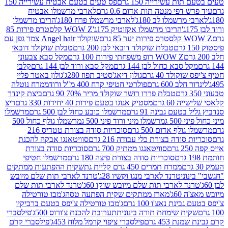
ת עשירייה 150 גרם
פס טעים בטעם אבטיח עשירייה 150
דפי מנטה תות אדום 0.6 גרם
לארבי מרשמלו אבטיח
מרשמלו לב 180ג'
לארבי מרשמלו פרח 180ג'
הריבו מרשמלו
הריבו מרשמלו אקזוטיק 175ג'
WOW Z קלסטרס פירות 85
 85 גרם
שוקולד Angel hair צמר גפן עם
טבלת שוקולד דובאי לבן 200 גרם
טבלת שוקולד דובאי
WOW Z רופ משפחתי פירות 100 גרם
מקל סבא צבעוני
 סבא כחול לבן 144 גרם
מקל סבא ורוד לבן 144 גרם
קלבי
ולד 40 גרם
גולון דיאג'סטיב תפוז 280ג'
גולון באטר פליי
ב 600 גרם
פולרטי חטיפי קרח 400 מ"ל ורוד
ממרח נוטלה
טבלת פררו רושר שוקולד מריר 70% 90 גרם
ביצת קינדר
60 גרם
מסטיק אגוגו בטעם פירות 40 יחידות 330 גרם
ריצ
טעם גבינה 91 גרם
מרשמלו כובע כחול לבן 500 גרם
מרשמלו
50 ג
מרשמלו מיני ורוד פיני 500 ג
מרשמלו גולף כחול 500
לף אדום 500 גרם
סוכריות סודה בצורת טטריס 216
סודה בצורת כלי עבודה 216 גרם
סוויטאנגו אבקה להכנת
סוויטאנגו ממתיק 700 גרם
סוכריות סודה בצורת
סוכריות סודה בצורת פיצה 180 גרם
מרשמלו חטיפי
ממרח תמרים 450 גרם קליית גת
שקית ההפתעות ממתקים
וני
טרנד לארבי מנגו וקשיו 28ג'
טרנד לארבי תות שלם מיובש
ד לארבי תות שלם מיובש שוקו 60ג'
טרנד לארבי תות שלם
6ג'
מארז ממתקים שקית הפתעה טסה
ג'מבו טורטילה
נת נאצ'ו 100 גרם
ג'מבו טורטילה צ'יפס בטעם ברביקיו
ית שימחת תורה בינונית
תערובת להכנת צ'ורוס 500ג'
פילסברי
 453 גרם
פילסברי ציפוי קרמל מלוח 453ג'
פילסברי קרם