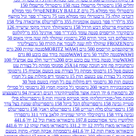
טרולי מרשמלו בננה 150 גרם
טרולי מרשמלו 150
לא 75 גרם ENERGY BALLZ
טרולי גומי ממולא
גרם
טרולי גומי ממולא מנגו 75 גרם
ד"ר פפר וניל מוקצף
 פפר בטעם אוכמניות 355 מ"ל
פרינגלס אדובאדה צילי 158
נגלס דבש חרדל 158 גרם
שוקולד קינדר מקסי שישייה 126
ריסמיס סנטה עומד 55ג'
ד"ר פפר אורגינל 355 מ"ל
קלוגס
 בוקר תירס 250 גרם
גונץ שוקולד לוח שנה מיקי מאוס 50
 את הקרח 50 גרם
צילינדר
50 גרם MORITZ WAWI
סנטה שקית 200 גרם
לנדר 50 גרם WAWI
סנטה בודד עם כובע 80 גרם
 סנטה בודד עם כובע וכיס 200גר'
ריטר חלב עם אמיצ'לי 100
 זהב חנוכה שמח 25X14 סמ
גוסי ממתק ג'ל בצורת עט
ם
גוסי ממתק ג'ל בצורת עט בטעם אבטיח 15 גרם
גוסי
ורת עט בטעם תות 15 גרם
גומי דיפ מקלות עם ג'ל חמוץ
ם
גומי דיפ מקלות עם ג'ל חמוץ בטעם פטל 30
דובאי 200 גרם
גוסי ג'ל בקבוק חמוץ 20 גרם
גוסי ג'ל סמיילי
וצר פלסטיק
קינדר דגנים רביעייה 94 גרם
צעצוע
סוכריות
לקקן סיסי סטיקס פינגווין תות 9 גרם
פרינגלס פילי
רם
פרינגלס הכל בייגל 158 גרם
פרינגלס שמנת בצל צדר
נגלס מלח וינגרייט 158 גרם
פרינגלס ראנץ' 158 גרם
פרינגלס
קיבלר קרקר שמינייה קלאב צ'דר 311 גרם
פררו
אסורטמנט 197.8 גרם
אוראו מארז וניל 12 יח' 441.6
ידה 12 יח' 331.2 גרם
אוראו מארז שוקו 12 יח' 441.6
ת 12 יח' 441.6 גרם
ממתק אבקה חמוץ- מתוק בטעם