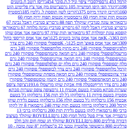
פילסברי ציפוי וניל ל.ת.סוכר 454ג'
ריסז רוטב ח.בוטנים
פי היפו חמישייה 105 גרם
צ'יטוס מק אנד צ'יז פליימינג הוט
ינדר מיקס 375ג'
הריבו לשון תוססת ל. ג'לטין 185ג'
מסטיק
ה חמוץ 60 גרם
מסטיק מנטוס תפוח ירוק חמוץ 60
גה סנדביץ שוקולד תפוז 88 גרם
ריצ סנדביץ דאבל גבינה 67
ץ דאבל לימון 67 גרם
ריצ סנדביץ גבינה מלוחה 67 גרם
אוראו
מולדת 97 גרם
אוראו תות שדה 97 גרם
אמ אנד אמס שוקו
אמ אנד אמס צהוב בוטנים 125ג'
אמ אנד אמס קריספי כחול
אמס פאוצ' חום 125ג'- K
פופפולי פופקורן 240 גרם צדר
פופקורן 240 גרם מתוק מלוח
פופפולי פופקורן 240 גרם
י פופקורן 240 גרם חמאה סינמה
פופפולי פופקורן 240 גרם
רן 240 גרם חמאה אורגני
פופפולי פופקורן 240 גרם
פופקורן 240 גרם מלח ים ופלפל
פופפולי פופקורן 240 גרם
פופפולי פופקורן 240 גרם צדר לבן
פופפולי פופקורן 240 גרם
פולי פופקורן 240 גרם חמאה מופחת שומן
פופפולי פופקורן
פופפולי פופקורן 240 גרם קינמון טוסט
פופפולי פופקורן
נסטלה 8יח אבקת שוקו מרשמלו 193.6ג'
צ'ופה צ'ופס
 מסטיק בטעם אבטיח 11 גרם
צופה צופס שערות סבתא
ירות 11 גרם
לקקן ג'ל לב תות 156 גרם
לקקן ג'ל בטעם
לקקן ג'ל בטעם קולה 156 גרם
לקקן בטעם גלידת שוקו
לקקן ברווזון בטעם תות שדה 240 גרם
מארז 8 יח' לקקן
מארז לקקן בטעם גלידת תות 200 גרם
לקקן ברבי 13
 אייק פטל כחול חמוץ 120 גרם
ROVELLI שוקולד בעיצוב
80 גרם
ROVELLI שוקולד חג שמח חום זהב חלב
שופר פלסטיק טבעי 22 ס"מ
צלחת "8 שנה טובה - 10