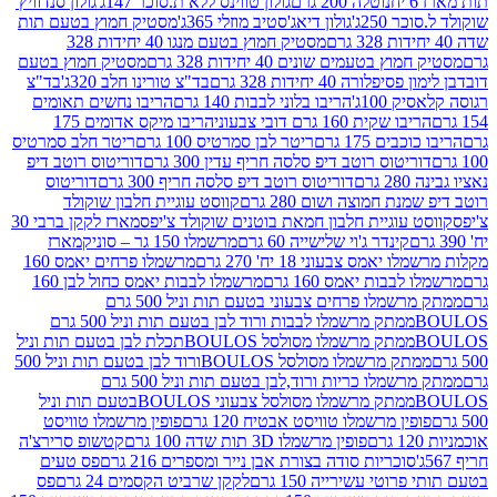
נוטלה 200 גרם
גולון טווינס ללא ת.סוכר 147ג'
גולון סנדוויץ'
250ג'
גולון דיאג'סטיב מוזלי 365ג'
מסטיק חמוץ בטעם תות
מסטיק חמוץ בטעם מנגו 40 יחידות 328
 בטעמים שונים 40 יחידות 328 גרם
מסטיק חמוץ בטעם
רה 40 יחידות 328 גרם
בד"צ טורינו חלב 320ג'
בד"צ
100ג'
הריבו בלוני לבבות 140 גרם
הריבו נחשים תאומים
שקית 160 גרם דובי צבעוני
הריבו מיקס אדומים 175
ים 175 גרם
ריטר לבן סמרטיס 100 גרם
ריטר חלב סמרטיס
יטוס רוטב דיפ סלסה חריף עדין 300 גרם
דוריטוס רוטב דיפ
ם
דוריטוס רוטב דיפ סלסה חריף 300 גרם
דוריטוס
ת חמוצה ושום 280 גרם
קווסט עוגיית חלבון שוקולד
 עוגיית חלבון חמאת בוטנים שוקולד צ'יפס
מארז לקקן ברבי 30
קינדר ג'וי שלישייה 60 גרם
מרשמלו 150 גר – סוניק
מארז
מס צבעוני 18 יח' 270 גרם
מרשמלו פרחים יאמס 160
בבות יאמס 160 גרם
מרשמלו לבבות יאמס כחול לבן 160
ממתק מרשמלו פרחים צבעוני בטעם תות וניל 500 גרם
ממתק מרשמלו לבבות ורוד לבן בטעם תות וניל 500 גרם
ממתק מרשמלו מסולסל BOULOSתכלת לבן בטעם תות וניל
ממתק מרשמלו מסולסל BOULOSורוד לבן בטעם תות וניל 500
ממתק מרשמלו כריות ורוד,לבן בטעם תות וניל 500 גרם
ממתק מרשמלו מסולסל צבעוני BOULOSבטעם תות וניל
ין מרשמלו טוויסט אבטיח 120 גרם
פופין מרשמלו טוויסט
פופין מרשמלו 3D תות שדה 100 גרם
קטשופ סרירצ'ה
סוכריות סודה בצורת אבן נייר ומספרים 216 גרם
פס טעים
טי עשירייה 150 גרם
לקקן שרביט הקסמים 24 גרם
פס