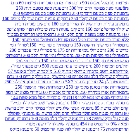
 גולגולת 90 גרם
סאוור מדנס סוכריות חמוצות 60 גרם
 מצופה קרם וניל 300 גרם
עוגת ספוג בטעם תות 250
 בטעם דובדבן 250 גרם
עוגת ספוג בטעם מישמש 250
ג בטעם שוקולד 250 גרם
קינג עוגיות רכות שוקולד צ'יפס 160
יות רכות שוקולד מריר צ'יפס 160 גרם
קינג עוגיות רכות
'יפס 160 גרם
קינג עוגיות רכות שיבולת תפוז שוקו צ'יפס
ה ספוג מצופה קרם קקאו 300 גרם
אורביט רפרשרס מסטיק
עם אבטיח פטל בקבוקון 67 גרם
טרולי גומי פינגווין 150
י שיני דרקולה 150 גרם
טרולי סופר בריין 150ג'
טרולי גומי
טרולי גומי פירות ים 175 גרם
טרולי גומי עכברים 200
י נשיקות תות 200 גרם
טרולי גומי פרות חלב 200 גרם
טרולי
150 גרם
טרולי מרשמלו תפוח 150 גרם
טרולי גומי
200 גרם
קישוטי עוגה בצנצנת 500 גרם צבעוני עגול /
טב ברבקיו טריאקי מתוק 510 מ"ל
בר שוקולד באונטי 57
ולד חלב עם אגוזים 90 גרם
שוק' טב מילקה דיים 100 גרם
יבון צבעוני 5X2 סמ
ארוחת אורז בסגנון איטלקי 250
ז בסגנון מקסיקני 250 גרם
ארוחת אורז אושפלו 250
ז מג'דרה 250 גרם
הריבו אבטיח 160ג'
היידי מוצארט תפוז
וצארט נוגט ליצ'י 119ג'
גונץ סוכריית מקל סבא קשת 144
ת קטנות בשקית 100 גרם
גונץ אנשי שלג משוקולד במילוי
85 גרם
גונץ אנשי שלג משוקולד במילוי קרם חלב ברשת
 סנטה משוקולד במילוי קרם חלב ברשת 85 גרם
גונץ שוקולד
שישיה 78 גרם
גונץ שוקולד חלב סנטה 100 גרם
גונץ עוגיות
גונץ שוקולד לוח שנה מפרץ
גרם
גונץ שוקולד לוח שנה קריסמיס 50 גרם
גונץ מיקס