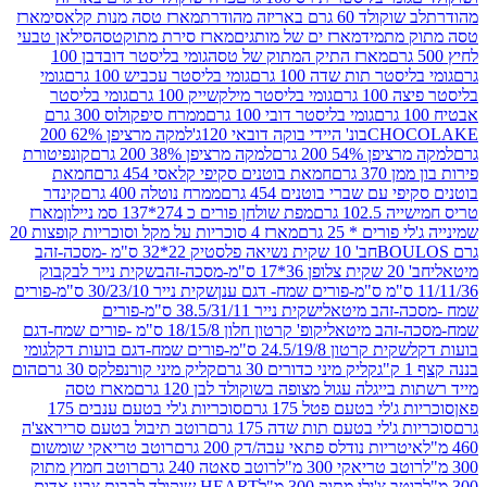
ד 60 גרם באריזה מהודרת
מארז טסה מנות קלאסי
מארז
מתמיד
מארז ים של מותגים
מארז סירת מתוקטסה
סילאן טבעי
מארז התיק המתוק של טסה
גומי בליסטר דובדבן 100
טר תות שדה 100 גרם
גומי בליסטר עכביש 100 גרם
גומי
 גרם
גומי בליסטר מילקשייק 100 גרם
גומי בליסטר
גומי בליסטר דובי 100 גרם
ממרח סיפקולוס 300 גרם
CHO
בונ' היידי בוקה דובאי 120ג'
למקה מרציפן 62% 200
54% 200 גרם
למקה מרציפן 38% 200 גרם
קונפיטורת
3 גרם
חמאת בוטנים סקיפי קלאסי 454 גרם
חמאת
עם שברי בוטנים 454 גרם
ממרח נוטלה 400 גרם
קינדר
10 גרם
מפת שולחן פורים כ 274*137 סמ ניילון
מארז
רים * 25 גרם
מארז 4 סוכריות על מקל וסוכריות קופצות 20
חב' 10 שקית נשיאה פלסטיק 22*32 ס"מ -מסכה-זהב
כה-זהב
שקית נייר לבקבוק
שקית נייר 30/23/10 ס"מ-פורים
-זהב מיטאלי
שקית נייר 38.5/31/11 ס"מ-פורים
זהב מיטאלי
קופ' קרטון חלון 18/15/8 ס"מ -פורים שמח-דגם
קית קרטון 24.5/19/8 ס"מ-פורים שמח-דגם בועות דקל
גומי
קליק מיני כדורים 30 גרם
קליק מיני קורנפלקס 30 גרם
הום
ייגלה עגול מצופה בשוקולד לבן 120 גרם
מארז טסה
'לי בטעם פטל 175 גרם
סוכריות ג'לי בטעם ענבים 175
ג'לי בטעם תות שדה 175 גרם
רוטב תיבול בטעם סריראצ'ה
ריות נודלס פתאי עבה/דק 200 גרם
רוטב טריאקי שומשום
ב טריאקי 300 מ"ל
רוטב סאטה 240 גרם
רוטב חמוץ מתוק
ב צ'ילי מתוק 300 מ"ל
HEART שוקולד לבבות צבע אדום