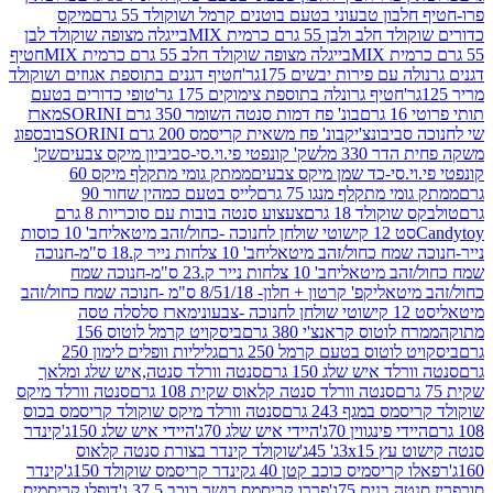
בון טבעוני בטעם בוטנים קרמל ושוקולד 55 גרם
מיקס
 ולבן 55 גרם כרמית MIX
בייגלה מצופה שוקולד לבן
בייגלה מצופה שוקולד חלב 55 גרם כרמית MIX
חטיף
עם פירות יבשים 175גר'
חטיף דגנים בתוספת אגוזים ושוקולד
חטיף גרונלה בתוספת צימוקים 175 גר'
טופי כדורים בטעם
ם
בונ' פח דמות סנטה השומר 350 גרם SORINI
מארז
ביבונצ'יק
בונ' פח משאית קריסמס 200 גרם SORINI
בובספוג
 330 מל
שק' קונפטי פי.וי.סי-סביביון מיקס צבעים
שק'
וי.סי-כד שמן מיקס צבעים
ממתק גומי מתקלף מיקס 60
י מתקלף מנגו 75 גרם
לייס בטעם כמהין שחור 90
קולד 18 גרם
צעצוע סנטה בובות עם סוכריות 8 גרם
1 קישוטי שולחן לחנוכה -כחול/זהב מיטאלי
חב' 10 כוסות
 שמח כחול/זהב מיטאלי
חב' 10 צלחות נייר ק.18 ס"מ-חנוכה
הב מיטאלי
חב' 10 צלחות נייר ק.23 ס"מ-חנוכה שמח
יטאלי
קפ' קרטון + חלון- 8/51/18 ס"מ -חנוכה שמח כחול/זהב
עוני
מארז סלסלה טסה
לוטוס קראנצ'י 380 גרם
ביסקויט קרמל לוטוס 156
לוטוס בטעם קרמל 250 גרם
גליליות וופלים לימון 250
ד איש שלג 150 גרם
סנטה וורלד סנטה,איש שלג ומלאך
סנטה וורלד סנטה קלאוס שקית 108 גרם
סנטה וורלד מיקס
 במגף 243 גרם
סנטה וורלד מיקס שוקולד קריסמס בכוס
י פינגווין 70ג'
היידי איש שלג 70ג'
היידי איש שלג 150ג'
קינדר
3xג' 45ג'
שוקולד קינדר בצורת סנטה קלאוס
קריסמיס כוכב קטן 40 ג
קינדר קריסמס שוקולד 150ג'
קינדר
בנים 75ג'
פררו קריסמס רושר כוכב 37.5 ג'
דופלו קריסמיס