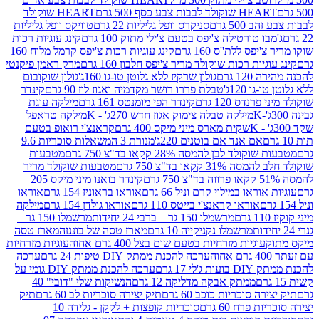
ולד לבבות צבע כסף 500 גרם
HEART שוקולד
50 גרם
סניקרס וופל גליליות 22 גרם
טוויקס וופל גליליות
ו טורטילה צ'יפס בטעם צ'ילי מתוק 100 גרם
קינג עוגיות רכות
ס ללת''ס 160 גרם
קינג עוגיות רכות צ'יפס קרמל מלוח 160
יות רכות שוקולד מריר צ'יפס חלבון 160 גרם
מרק ראמן פיקנטי
 גרם
גולון שרקיז ללא גלוטן טו-גו 160ג'
גולון שוקובום
 120ג'
טבלת פררו רושר מקדמיה ואגוז לוז 90 גרם
קינדר
נדס 120 גרם
קינדר הפי מומנטס 161 גרם
מילקה עוגת
מילקה טבלה צימוק אגוז חדש 270ג' - K
מילקה טראפל
שקית מארס מיני מיקס 400 גרם
קראנצ'י רואופ בטעם
אם אנד אם בוטנים 220ג'
מנורת 3 המשאלות סוכריות 9.6
לד לבן להמסה 28% קקאו בד"צ 750 גרם
מטבעות
 קקאו בד"צ 750 גרם
מטבעות שוקולד מריר
קינדר בואנו מיני מיקס 205
ראו במילוי קרם וניל 66 גרם
אוראו בראוניז 154 גרם
אוראו
אוראו קראנצ'י בייטס 110 גרם
אוראו גולדן 154 גרם
מילקה
מרשמלו 150 גר – ברבי 24 יחידות
מרשמלו 150 גר –
מרשמלו נקניקייה 10 גרם
מארז טסה של בוננזה
מארז טסה
עוגיות מזרחיות בטעם שום בצל 400 גרם אחוה
עוגיות מזרחיות
ערכה להכנת ממתק DIY טיפות 24 גרם
ערכה
 17 גרם
ערכה להכנת ממתק DIY גומי על
ממתק אבקה מדליקה 12 גרם
הנשיקות שלי "דובי" 40
 סוכריות כוכב 60 גרם
תיק יצירה סוכריות לב 60 גרם
תיק
פרח 60 גרם
סוכריות קופצות + לקקן - גלידה 10