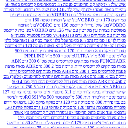
קיט קט קריסמיס סנטה 45 ג'
סמארטיס קריסמיס סנטה 50
עומד 70ג'
גונץ שוקולד LOL לוח שנה 75 גרם
בונ' זהב בצורת
תקים 170 גרם VOBRO
בונ' ירוקה בצורת עץ עם
בונ' שוק' דמויות סנטה 160 גרם
נ' שוק' גריזלי קריסמס 156 גרם VOBRO
בונ' אדומה
עץ מקרטון עם שרי 126 גרם VOBRO
בונ' בית קריסמס
 200 גרם VOBRO
10 סביבון פלסטיק צבעוני 9
טראפל בלגי מארז כסף 150ג'
טראפל בלגי
אירופה סוכריות מקל סבא בטעם מנטה 170 גרם
אירופה
סבא בטעם תות 170 גרם
מונסטר גרין זירו פחית 500
ULT
מונסטר 500 מ"ל PIPELINE
ABK
PU
לקריסמיס ידית אדומה מס' 2 300 גרם
ABK מארז מתנה
מס' 1 200 גרם
ABK מארז ממתקים לקריסמיס ידית
ABK מארז ממתקים יוקרתי לקריסמיס (מלאך) מס'
ABK מארז ממתקים גדול לקריסמיס דגם תיק מס' 4 500
קיבלר
גבינה צ'דר כתום 311 גרם
צ'יז איט קרקר גבינה צהובה 127
ולטרה תות 500 מ"ל
מונסטר 500 מ"ל ROSSI
גומי לעיסה
 גרם
בזוקה ברי 120 גרם
בזוקה מיקס 120 גרם
ג'וסי דרופ
ת טרופי 120 גרם
בזוקה טרופי 120 גרם
בזוקה פירות 120
מס כחול קריספי 107ג'
פררו רושר קריסמיס עץ אשוח
קריסמיס סנטה עומד 110ג'
הריבו דובי גומי חמוץ 175
י צ'יפס חמוץ 175ג'
בייגלה ציו מקלות תפו"א 80 גרם
בייגלה
ים 100 גרם
טרולי גומי ממולא תות 75 גרם
טרולי גומי