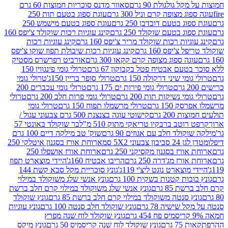
 גולגולת 90 גרם
סאוור מדנס סוכריות חמוצות 60 גרם
 מצופה קרם וניל 300 גרם
עוגת ספוג בטעם תות 250
 בטעם דובדבן 250 גרם
עוגת ספוג בטעם מישמש 250
ג בטעם שוקולד 250 גרם
קינג עוגיות רכות שוקולד צ'יפס 160
יות רכות שוקולד מריר צ'יפס 160 גרם
קינג עוגיות רכות
'יפס 160 גרם
קינג עוגיות רכות שיבולת תפוז שוקו צ'יפס
ה ספוג מצופה קרם קקאו 300 גרם
אורביט רפרשרס מסטיק
עם אבטיח פטל בקבוקון 67 גרם
טרולי גומי פינגווין 150
י שיני דרקולה 150 גרם
טרולי סופר בריין 150ג'
טרולי גומי
טרולי גומי פירות ים 175 גרם
טרולי גומי עכברים 200
י נשיקות תות 200 גרם
טרולי גומי פרות חלב 200 גרם
טרולי
150 גרם
טרולי מרשמלו תפוח 150 גרם
טרולי גומי
200 גרם
קישוטי עוגה בצנצנת 500 גרם צבעוני עגול /
טב ברבקיו טריאקי מתוק 510 מ"ל
בר שוקולד באונטי 57
ולד חלב עם אגוזים 90 גרם
שוק' טב מילקה דיים 100 גרם
יבון צבעוני 5X2 סמ
ארוחת אורז בסגנון איטלקי 250
ז בסגנון מקסיקני 250 גרם
ארוחת אורז אושפלו 250
ז מג'דרה 250 גרם
הריבו אבטיח 160ג'
היידי מוצארט תפוז
וצארט נוגט ליצ'י 119ג'
גונץ סוכריית מקל סבא קשת 144
ת קטנות בשקית 100 גרם
גונץ אנשי שלג משוקולד במילוי
85 גרם
גונץ אנשי שלג משוקולד במילוי קרם חלב ברשת
 סנטה משוקולד במילוי קרם חלב ברשת 85 גרם
גונץ שוקולד
שישיה 78 גרם
גונץ שוקולד חלב סנטה 100 גרם
גונץ עוגיות
גונץ שוקולד לוח שנה מפרץ
גרם
גונץ שוקולד לוח שנה קריסמיס 50 גרם
גונץ מיקס