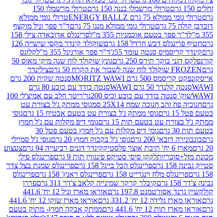
טרולי מרשמלו בננה 150 גרם
טרולי מרשמלו 150
לא 75 גרם ENERGY BALLZ
טרולי גומי ממולא
גרם
טרולי גומי ממולא מנגו 75 גרם
ד"ר פפר וניל מוקצף
 פפר בטעם אוכמניות 355 מ"ל
פרינגלס אדובאדה צילי 158
נגלס דבש חרדל 158 גרם
שוקולד קינדר מקסי שישייה 126
ריסמיס סנטה עומד 55ג'
ד"ר פפר אורגינל 355 מ"ל
קלוגס
 בוקר תירס 250 גרם
גונץ שוקולד לוח שנה מיקי מאוס 50
 את הקרח 50 גרם
צילינדר
50 גרם MORITZ WAWI
סנטה שקית 200 גרם
לנדר 50 גרם WAWI
סנטה בודד עם כובע 80 גרם
 סנטה בודד עם כובע וכיס 200גר'
ריטר חלב עם אמיצ'לי 100
 זהב חנוכה שמח 25X14 סמ
גוסי ממתק ג'ל בצורת עט
ם
גוסי ממתק ג'ל בצורת עט בטעם אבטיח 15 גרם
גוסי
ורת עט בטעם תות 15 גרם
גומי דיפ מקלות עם ג'ל חמוץ
ם
גומי דיפ מקלות עם ג'ל חמוץ בטעם פטל 30
דובאי 200 גרם
גוסי ג'ל בקבוק חמוץ 20 גרם
גוסי ג'ל סמיילי
וצר פלסטיק
קינדר דגנים רביעייה 94 גרם
צעצוע
סוכריות
לקקן סיסי סטיקס פינגווין תות 9 גרם
פרינגלס פילי
רם
פרינגלס הכל בייגל 158 גרם
פרינגלס שמנת בצל צדר
נגלס מלח וינגרייט 158 גרם
פרינגלס ראנץ' 158 גרם
פרינגלס
קיבלר קרקר שמינייה קלאב צ'דר 311 גרם
פררו
אסורטמנט 197.8 גרם
אוראו מארז וניל 12 יח' 441.6
ידה 12 יח' 331.2 גרם
אוראו מארז שוקו 12 יח' 441.6
ת 12 יח' 441.6 גרם
ממתק אבקה חמוץ- מתוק בטעם