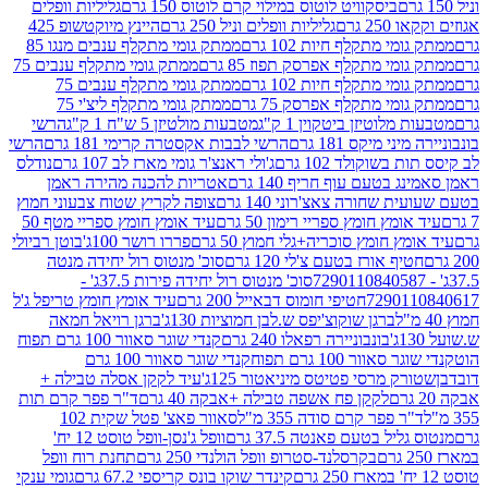
ביסקוויט לוטוס במילוי קרם לוטוס 150 גרם
גליליות וופלים
 גרם
גליליות וופלים וניל 250 גרם
היינץ מיוקטשופ 425
י מתקלף חיות 102 גרם
ממתק גומי מתקלף ענבים מנגו 85
י מתקלף אפרסק תפוז 85 גרם
ממתק גומי מתקלף ענבים 75
י מתקלף חיות 102 גרם
ממתק גומי מתקלף ענבים 75
י מתקלף אפרסק 75 גרם
ממתק גומי מתקלף ליצ'י 75
לוטיזן ביטקוין 1 ק"ג
מטבעות מולטיזן 5 ש"ח 1 ק"ג
הרשי
 מיקס 181 גרם
הרשי לבבות אקסטרה קרימי 181 גרם
הרשי
שוקולד 102 גרם
ג'ולי ראנצ'ר גומי מארז לב 107 גרם
נודלס
בטעם עוף חריף 140 גרם
אטריות להכנה מהירה ראמן
שחורה צאצ'רוני 140 גרם
צופה לקריץ שטוח צבעוני חמוץ
מץ חומץ ספריי רימון 50 גרם
עיד אומץ חומץ ספריי מטף 50
 חומץ סוכריה+גלי חמוץ 50 גרם
פררו רושר 100ג'
בוטן רביולי
ף אורז בטעם צ'לי 120 גרם
סוכ' מנטוס רול יחידה מנטה
סוכ' מנטוס רול יחידה פירות 37.5ג' -
72901
חטיפי חומוס דבאייל 200 גרם
עיד אומץ חומץ טריפל ג'ל
ברגן שוקוצ'יפס ש.לבן חמוציות 130ג'
ברגן רויאל חמאה
בונבוניירה רפאלו 240 גרם
קנדי שוגר סאוור 100 גרם תפוח
וור 100 גרם תפוח
קנדי שוגר סאוור 100 גרם
 מרסי פטיטס מיניאטור 125ג'
עיד לקקן אסלה טבילה +
לקקן פח אשפה טבילה +אבקה 40 גרם
ד"ר פפר קרם תות
 פפר קרם סודה 355 מ"ל
סאוור פאצ' פטל שקית 102
יל בטעם פאנטה 37.5 גרם
וופל ג'נסן-וופל טוסט 12 יח'
בקרסלנד-סטרופ וופל הולנדי 250 גרם
תחנת רוח וופל
קינדר שוקו בונס קריספי 67.2 גרם
גומי ענקי