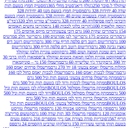
נוטלה 200 גרם
גולון טווינס ללא ת.סוכר 147ג'
גולון סנדוויץ'
250ג'
גולון דיאג'סטיב מוזלי 365ג'
מסטיק חמוץ בטעם תות
מסטיק חמוץ בטעם מנגו 40 יחידות 328
 בטעמים שונים 40 יחידות 328 גרם
מסטיק חמוץ בטעם
רה 40 יחידות 328 גרם
בד"צ טורינו חלב 320ג'
בד"צ
100ג'
הריבו בלוני לבבות 140 גרם
הריבו נחשים תאומים
שקית 160 גרם דובי צבעוני
הריבו מיקס אדומים 175
ים 175 גרם
ריטר לבן סמרטיס 100 גרם
ריטר חלב סמרטיס
יטוס רוטב דיפ סלסה חריף עדין 300 גרם
דוריטוס רוטב דיפ
ם
דוריטוס רוטב דיפ סלסה חריף 300 גרם
דוריטוס
ת חמוצה ושום 280 גרם
קווסט עוגיית חלבון שוקולד
 עוגיית חלבון חמאת בוטנים שוקולד צ'יפס
מארז לקקן ברבי 30
קינדר ג'וי שלישייה 60 גרם
מרשמלו 150 גר – סוניק
מארז
מס צבעוני 18 יח' 270 גרם
מרשמלו פרחים יאמס 160
בבות יאמס 160 גרם
מרשמלו לבבות יאמס כחול לבן 160
ממתק מרשמלו פרחים צבעוני בטעם תות וניל 500 גרם
ממתק מרשמלו לבבות ורוד לבן בטעם תות וניל 500 גרם
ממתק מרשמלו מסולסל BOULOSתכלת לבן בטעם תות וניל
ממתק מרשמלו מסולסל BOULOSורוד לבן בטעם תות וניל 500
ממתק מרשמלו כריות ורוד,לבן בטעם תות וניל 500 גרם
ממתק מרשמלו מסולסל צבעוני BOULOSבטעם תות וניל
ין מרשמלו טוויסט אבטיח 120 גרם
פופין מרשמלו טוויסט
פופין מרשמלו 3D תות שדה 100 גרם
קטשופ סרירצ'ה
סוכריות סודה בצורת אבן נייר ומספרים 216 גרם
פס טעים
טי עשירייה 150 גרם
לקקן שרביט הקסמים 24 גרם
פס