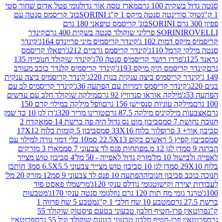
ת 100 גרם
מארז טסה אור גדול
גומי פטל אדום שחור סטי
רינטה סנטה מיקס 1 ק"ג SORINI
בונ' קריסמס סנטה עם
בונ' קריסמס טיפאני 180 גרם
גרם
SORINI
קינדר
דמות 102 ג'
קינדר קריסמיס מיני פריינדס 164ג'
קינדר
מל 110ג'
קינדר קריסמס גרביים 212ג'
רפאלו קריסמס
פררו רושר קריסמיס סנטה 70ג'
קינדר שוקולד חנוכייה 135
יסמס תיק מיקס 193ג'
קינדר קריסמיס קלנדר כוכב מעורב
 קריסמיס ביצה ענקית בנות 220ג'
קינדר קריסמיס ביצה ענקית
ינדר קריסמס דמויות עם הפתעה 36ג'
קינדר קריסמיס לב עם
מילקה אוראו סנדוויץ 92 גרם
מילקה שוקולד חלב עם עדשים
קה עוגיות סנסיישן 156 גרם
וופל מילקה במילוי קרם 150
לקיניס מילקה 87.5 גרם
טורינו מריר 320ג'
דן לגן 10 כד שמן
 סמ
סביבון מוט נס גדול היה פה ברשת 14 סמ
אקדח 2
33 סמ
סביבון 5 קומות בלוח 17X12
ופ 22.5X13 סמ
10 כלי דמוי נורה למילוי עם
דן לגן 12 מ.מפתחות פנס לד צבעוני 7 סמ
מארז 3 מזרקים
10 מל'
מזרק גדול לאפייה - 50 מל'
4 סביבון טוש מצייר
דן לגן 10 סביבון טוש מצייר צבעוני 6.5X5.5 סמ
3 חותכן
סביבון חנוכיה
הפתעה 10 פנס לד צבעוני 9 סמ
12 מזרק 20 מל'
ירה וקישוט
גומי נודלס ענקי 120ג'
מרשמלו פאסט פוד
 מח תות 120 גרם נוזל
גומי סנטה ענקי 170ג'
מטבעות
מטבע 10 שח חלבי 1 ק"ג
מטבע 5 שח פרווה 1
פרוטאין פרו-חטיף חלבון טבעוני בטעם פיסטוק שוקולד 55
פרו-חטיף חלבון טבעוני בטעם שוקולד וניל 55 גרם
פרוטאין