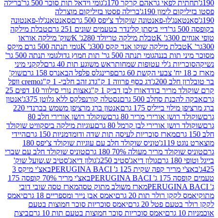
לפאי גראהם קרקר 170ג'
גומי וידאל תות סוכר 500 גר'
ברילה
לימון 190ג'
ברילה פסטו בזיליקום מוצרלה
ג'לו-פאנטונה שוקולד צ'יפס 500 גרם
סאנטאנג'לו-פאנטונה
דיי ביסתן קלינדר בטעמים שונים 251 גרם
טבלת מילקה
K
טבלת מילקה טריולד 280ג' K
שוק' מילקה אוראו
לת מילקה שוקו אנד קקס 300ג' K
גומי תנתה 500 גרם מיקס
 תות בננה
גומי תנתה 500 גר' תות חמוץ גדול
גומי תנתה 500 גר'
יות ג'לי עטופות שמחות
ראש משוגע תות 40 גרם
לקקני מיני
פרינגלס פלפל הבאנרס 158 גרם
שוק'
 200ג'
דג כסף פרווה 1 ק"ג
דג זהב חלבי- 1 ק"ג
cremo וופל
 מריר בודד
אורז לבן דביק 1 ק"ג
אצות נורי סילוור 10 דפים 25
נת סחלב 500 גרם
נסטלה קורנפלקס ללא גלוטן 375ג'
אנטון
וי בייליס 175 גרם
אנטון ברג מרציפן משמש בברנדי 220
שן אורירי מריר 80 גרם
שוקולד רושן אורירי חלב 80
ושן אורירי לבן קרמל 80 גרם
עוגיות מילקה ביסקוויט שוקולד
מארז סוכריות לעיסה תות שדה ודומדמניות 150 גרם
היידי
1ג'
טוניס שוקולד חלב עם עוגיות שוקולד צ'יפס 180
לד מריר מעולה 70% 180 גרם
טוניס שוקולד חלב עם שברי
גולון דיאג'סטיב 250ג'
גולון דיאג'סטיב ש.שועל שוק'
 קפה שקית 125 ג' PERUGINA BACI
באצ'י מיקס 3
PERUGINA
באצ'י מריר 70% קופסה 175
מארז משולב מתוק טסה
מארז טסה שובי דובי
קן רולר תות 20 גרם
יאמס אבן נייר ומספריים 18 גרם
יאמס
עם פטל 20 גרם
יאמס סוכריות סוכר חמוצות בטעם
יאמס סוכריות סוכר חמוצות בטעם תות 10 גרם
ביצת