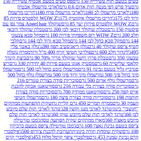
ת עשירייה 150 גרם
פס טעים בטעם אבטיח עשירייה 150
דפי מנטה תות אדום 0.6 גרם
לארבי מרשמלו אבטיח
מרשמלו לב 180ג'
לארבי מרשמלו פרח 180ג'
הריבו מרשמלו
הריבו מרשמלו אקזוטיק 175ג'
WOW Z קלסטרס פירות 85
 85 גרם
שוקולד Angel hair צמר גפן עם
טבלת שוקולד דובאי לבן 200 גרם
טבלת שוקולד דובאי
WOW Z רופ משפחתי פירות 100 גרם
מקל סבא צבעוני
 סבא כחול לבן 144 גרם
מקל סבא ורוד לבן 144 גרם
קלבי
ולד 40 גרם
גולון דיאג'סטיב תפוז 280ג'
גולון באטר פליי
ב 600 גרם
פולרטי חטיפי קרח 400 מ"ל ורוד
ממרח נוטלה
טבלת פררו רושר שוקולד מריר 70% 90 גרם
ביצת קינדר
60 גרם
מסטיק אגוגו בטעם פירות 40 יחידות 330 גרם
ריצ
טעם גבינה 91 גרם
מרשמלו כובע כחול לבן 500 גרם
מרשמלו
50 ג
מרשמלו מיני ורוד פיני 500 ג
מרשמלו גולף כחול 500
לף אדום 500 גרם
סוכריות סודה בצורת טטריס 216
סודה בצורת כלי עבודה 216 גרם
סוויטאנגו אבקה להכנת
סוויטאנגו ממתיק 700 גרם
סוכריות סודה בצורת
סוכריות סודה בצורת פיצה 180 גרם
מרשמלו חטיפי
ממרח תמרים 450 גרם קליית גת
שקית ההפתעות ממתקים
וני
טרנד לארבי מנגו וקשיו 28ג'
טרנד לארבי תות שלם מיובש
ד לארבי תות שלם מיובש שוקו 60ג'
טרנד לארבי תות שלם
6ג'
מארז ממתקים שקית הפתעה טסה
ג'מבו טורטילה
נת נאצ'ו 100 גרם
ג'מבו טורטילה צ'יפס בטעם ברביקיו
ית שימחת תורה בינונית
תערובת להכנת צ'ורוס 500ג'
פילסברי
 453 גרם
פילסברי ציפוי קרמל מלוח 453ג'
פילסברי קרם