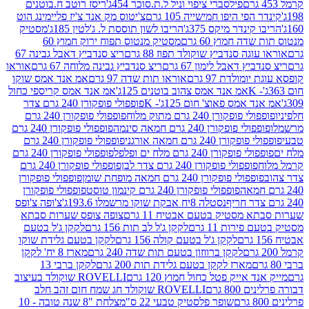
פילסברי ציפוי וניל ל.ת.סוכר 454ג'
ריסז רוטב ח.בוטנים
פי היפו חמישייה 105 גרם
צ'יטוס מק אנד צ'יז פליימינג הוט
ינדר מיקס 375ג'
הריבו לשון תוססת ל. ג'לטין 185ג'
מסטיק
ה חמוץ 60 גרם
מסטיק מנטוס תפוח ירוק חמוץ 60
גה סנדביץ שוקולד תפוז 88 גרם
ריצ סנדביץ דאבל גבינה 67
ץ דאבל לימון 67 גרם
ריצ סנדביץ גבינה מלוחה 67 גרם
אוראו
מולדת 97 גרם
אוראו תות שדה 97 גרם
אמ אנד אמס שוקו
אמ אנד אמס צהוב בוטנים 125ג'
אמ אנד אמס קריספי כחול
אמס פאוצ' חום 125ג'- K
פופפולי פופקורן 240 גרם צדר
פופקורן 240 גרם מתוק מלוח
פופפולי פופקורן 240 גרם
י פופקורן 240 גרם חמאה סינמה
פופפולי פופקורן 240 גרם
רן 240 גרם חמאה אורגני
פופפולי פופקורן 240 גרם
פופקורן 240 גרם מלח ים ופלפל
פופפולי פופקורן 240 גרם
פופפולי פופקורן 240 גרם צדר לבן
פופפולי פופקורן 240 גרם
פולי פופקורן 240 גרם חמאה מופחת שומן
פופפולי פופקורן
פופפולי פופקורן 240 גרם קינמון טוסט
פופפולי פופקורן
נסטלה 8יח אבקת שוקו מרשמלו 193.6ג'
צ'ופה צ'ופס
 מסטיק בטעם אבטיח 11 גרם
צופה צופס שערות סבתא
ירות 11 גרם
לקקן ג'ל לב תות 156 גרם
לקקן ג'ל בטעם
לקקן ג'ל בטעם קולה 156 גרם
לקקן בטעם גלידת שוקו
לקקן ברווזון בטעם תות שדה 240 גרם
מארז 8 יח' לקקן
מארז לקקן בטעם גלידת תות 200 גרם
לקקן ברבי 13
 אייק פטל כחול חמוץ 120 גרם
ROVELLI שוקולד בעיצוב
80 גרם
ROVELLI שוקולד חג שמח חום זהב חלב
שופר פלסטיק טבעי 22 ס"מ
צלחת "8 שנה טובה - 10