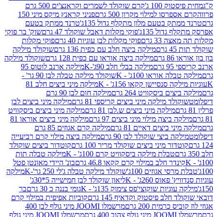
ק 100 ג'
קרם שוקולד לשמרים וקראנצ'ים 500 גרם
רסו למילוי מקרון 500 גרם
פניני קראנץ מיקס מיני 150
תק בטעם מלון מתקלף גדול 135ג'
טרנד ממתק בטעם
גדול 135ג'
פוקי מקלות דאבל שוקולד 47 גרם
שוק' בר פוקי
 33 גרם
פוקי מקלות לבן עוגיות 40 גרם
פוקי מקלות
רם
מילקה ביצה חלב עם כפית 136 גרם
שוקולד מילקה
 גרם
מילקה ביצה אוראו עם כפית 128 גרם
שוקולד מילקה
גרם
מילקה בבלי חלב 90ג'-K
מילקה ארנב לוטוס 95
ה אוראו 100ג' - K
שוקולד מילקה טבלה לבן 90 גר' -
ה סנסיישן קקאו 156ג' - K
מילקה מיני ביצים חלב 81
ים ביסקוויט 264 גרם
מילקה חום לבן 90 גרם
ולד מילקה מיני ביצים קריספי 81 גרם
מילקה מיני ביצים לבן
מילקה מיני ביצים ש.לבן 81 גרם
מילקה מיני ביצים ביסקוויט
 ביצה מילוי מיני ביצים 97 גרם
מילקה מיני ביצים אוראו 81
י ביצים דאיים 81 גרם
מילקה קרם אגוזים 85 גרם
קה ביצי שוקולד לבן 90 גרם
מילקה ביצה מילוי קרם רביעייה
דור מיני ביצים שוקולד מריר 100 גרם
קוטדור ביצים שוקולד
טבלת מילקה ביסקוויט קרם 100ג' - K
מילקה טבלה תות
נדר חלב במילוי קרם קקאו 46.8 גרם
בונ' היידי מאונטן פטל
סי אגוזים 100ג'
שוקולד מילקה טבלה ג'לי 250 גר'-K
מילקה
פאוס 260ג' - K
ליאון שוקולד לבן חמישייה 5*30ג'
וגיות שוקוצי'פס צימוק 135ג' - K
גומי בננה כ 30 גרם
בר
 חלב פיסטוק וקדאיף 145 גרם
קוביות אפיפית במילוי קרם
 כרמית 200 גרם
מרשמלו JOOMI מיני גולף לבן 400
400 גרם
מרשמלו JOOMI מיני גולף