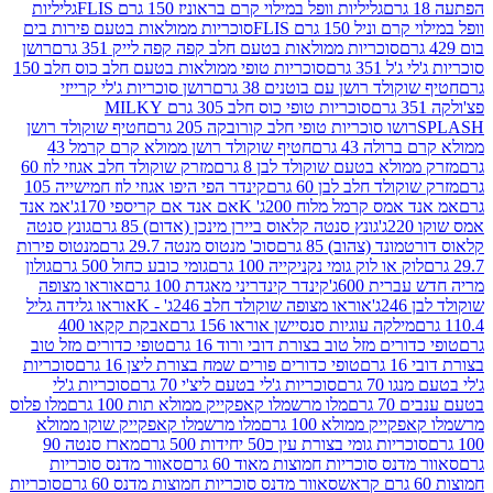
גליליות וופל במילוי קרם בראוניז 150 גרם FLIS
גליליות
יל 150 גרם FLIS
סוכריות ממולאות בטעם פירות בים
סוכריות ממולאות בטעם חלב קפה קפה לייק 351 גרם
רושן
351 גרם
סוכריות טופי ממולאות בטעם חלב כוס חלב 150
ולד רושן עם בוטנים 38 גרם
רושן סוכריות ג'לי קרייזי
סוכריות טופי כוס חלב 305 גרם MILKY
ושו סוכריות טופי חלב קורובקה 205 גרם
חטיף שוקולד רושן
לה 43 גרם
חטיף שוקולד רושן ממולא קרם קרמל 43
ולא בטעם שוקולד לבן 8 גרם
מזרק שוקולד חלב אגוזי לוז 60
לד חלב לבן 60 גרם
קינדר הפי היפו אגוזי לוז חמישייה 105
מס קרמל מלוח 200ג' K
אם אנד אם קריספי 170ג'
אמ אנד
גונץ סנטה קלאוס ביירן מינכן (אדום) 85 גרם
גונץ סנטה
ד (צהוב) 85 גרם
סוכ' מנטוס מנטה 29.7 גרם
מנטוס פירות
ק או לוק גומי נקניקייה 100 גרם
גומי כובע כחול 500 גרם
גולון
ית 600ג'
קינדר קינדריני מאגדת 100 גרם
אוראו מצופה
'
אוראו מצופה שוקולד חלב 246ג' - K
אוראו גלידה גליל
ילקה עוגיות סנסיישן אוראו 156 גרם
אבקת קקאו 400
רים מזל טוב בצורת דובי ורוד 16 גרם
טופי כדורים מזל טוב
ם
טופי כדורים פורים שמח בצורת ליצן 16 גרם
סוכריות
70 גרם
סוכריות ג'לי בטעם ליצ'י 70 גרם
סוכריות ג'לי
גרם
מלו מרשמלו קאפקייק ממולא תות 100 גרם
מלו פלוס
יק ממולא 100 גרם
מלו מרשמלו קאפקייק שוקו ממולא
יות גומי בצורת עין כ50 יחידות 500 גרם
מארז סנטה 90
נס סוכריות חמוצות מאוד 60 גרם
סאוור מדנס סוכריות
סאוור מדנס סוכריות חמוצות מדנס 60 גרם
סוכריות