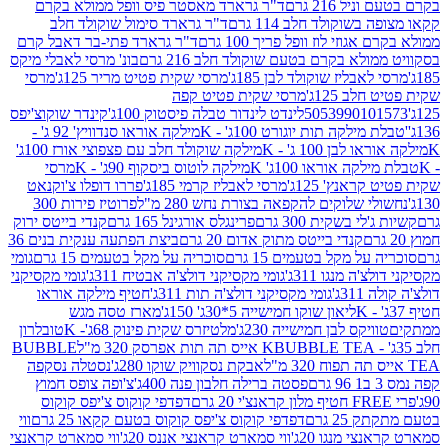
 216 גרם
ד"ר גרארד מאסטר פיס וופל ממולא בקרם
שוקולד חלב 114 גרם
ד"ר גרארד סימול שוקולד חלב
וזי לוז וופל פריך 100 גרם
ד"ר גרארד פתי-בר דאבל קרם
לא בקרם בטעם שוקולד חלב 216 גרם
בונ' מרסי לאבלי מיקס
בליז שוקולד לבן 185ג'
מרסי שקית פטיט מריר 125ג'
מרסי
ב 125ג'
מרסי שקית פטיט קפה
505399010
לינדט לינדור טבלה פיסטוק 100ג'
קינדר שוקוצ'יפס
ילקה תות יוגורט 100ג' - K
מילקה אוראו סנדוויץ' 92 ג' -
בן 100 ג' - K
מילקה שוקולד חלב עם פצפוצי אורז 100ג'
ה אוראו 100ג' K
מילקה לוטוס ביסקוף 90ג' - K
מרסי
אנץ' 125ג'
מרסי לאבליז קרמי 185ג'
פררו דופלו צ'וקנאט
 שלוקים להקפאה בצורת נחש 280 מ"ל
פרוטיז פירות 300
י בשקית 300 גרם
פרינגלס אורגינל 165 גרם
קנדי בייטס ירוק
קנדי בייטס מתוק אדום 20 גרם
ביצת הפתעה ענקית בנים 36
ל מקל בטעמים 15 גרם
סוכריה על מקל בטעמים 15 גרם
גומי
 מנגו 311ג'
גומי מקסיקני דולצ'ה אבטיח 311ג'
גומי מקסיקני
ג'
גומי מקסיקני דולצ'ה תות 311ג'
חטיף מילקה אוראו
ליאון שוקו חמישייה 5*30ג' 150ג'
מארז טסה מגש
יקס לבן חמישייה 230ג'
מלטיזרס שקית פינוק 68ג'- K
טובלרון
BUBBLE TEA אייס תה תות אפרסק 320 מ"ל
BUBBLE
אבקת נסקוויק שוקו 280ג'
נסטלה נסקפה
פסטה ברילה חלבון פנה 400ג'
צ'ופה צופס חמוץ
דפדפי קוקוס צ'יפס קוקוס
2 גרם
דפדפי קוקוס צ'יפס קוקוס בטעם קקאו 25 גרם
ווי
 מנגו 20ג'
ווי סמארט קראנצי אננס 20ג'
ווי סמארט קראנצי