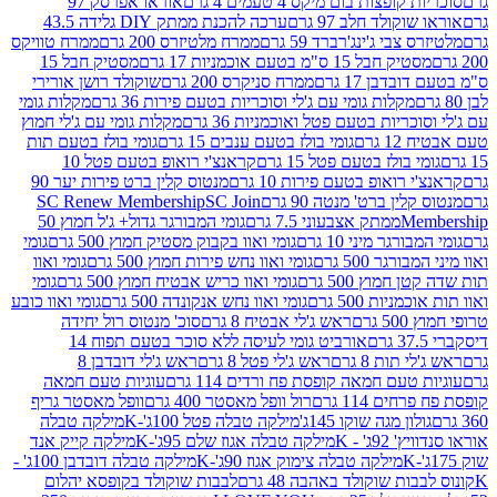
פצות בום מיקס 4 טעמים 4 גרם
אוראו אפרסק 97
ולד חלב 97 גרם
ערכה להכנת ממתק DIY גלידה 43.5
בי ג'ינג'רברד 59 גרם
ממרח מלטיזרס 200 גרם
ממרח טוויקס
בל 15 ס"מ בטעם אוכמניות 17 גרם
מסטיק חבל 15
בן 17 גרם
ממרח סניקרס 200 גרם
שוקולד רושן אורירי
מקלות גומי עם ג'לי וסוכריות בטעם פירות 36 גרם
מקלות גומי
ריות בטעם פטל ואוכמניות 36 גרם
מקלות גומי עם ג'לי חמוץ
רם
גומי בולז בטעם ענבים 15 גרם
גומי בולז בטעם תות
בולז בטעם פטל 15 גרם
קראנצ'י רואופ בטעם פטל 10
רואופ בטעם פירות 10 גרם
מנטוס קלין ברט פירות יער 90
ין ברט' מנטה 90 גרם
SC Join
SC Renew Membership
M
ממתק אצבעוני 7.5 גרם
גומי המבורגר גדול+ ג'ל חמוץ 50
גר מיני 10 גרם
גומי ואוו בקבוק מסטיק חמוץ 500 גרם
גומי
גר 500 גרם
גומי ואוו נחש פירות חמוץ 500 גרם
גומי ואוו
מוץ 500 גרם
גומי ואוו כריש אבטיח חמוץ 500 גרם
גומי
ות 500 גרם
גומי ואוו נחש אנקונדה 500 גרם
גומי ואוו כובע
רם
ראש ג'לי אבטיח 8 גרם
סוכ' מנטוס רול יחידה
אורביט גומי לעיסה ללא סוכר בטעם תפוח 14
תות 8 גרם
ראש ג'לי פטל 8 גרם
ראש ג'לי דובדבן 8
עם חמאה קופסת פח ורדים 114 גרם
עוגיות טעם חמאה
 114 גרם
רול וופל מאסטר 400 גרם
וופל מאסטר גריף
ון מגה שוקו 145ג'
מילקה טבלה פטל 100ג'-K
מילקה טבלה
ג' - K
מילקה טבלה אגוז שלם 95ג'-K
מילקה קייק אנד
מילקה טבלה צימוק אגוז 90ג'-K
מילקה טבלה דובדבן 100ג' -
ת שוקולד באהבה 48 גרם
לבבות שוקולד בקופסא יהלום