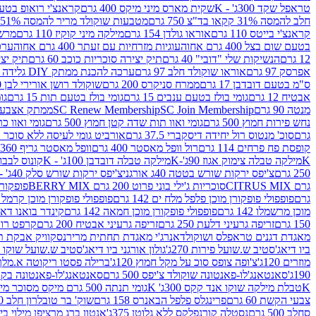
טראפל שקד 300ג' - K
שקית מארס מיני מיקס 400 גרם
קראנצ'י רואופ בטעם תו
חלב להמסה 31% קקאו בד"צ 750 גרם
מטבעות שוקולד מריר להמסה 51% קקאו פרווה בד"צ 750 גרם
קראנצ'י בייטס 110 גרם
אוראו גולדן 154 גרם
מילקה מיני קוקיז 110 גרם
מרשמלו 150 גר 
בטעם שום בצל 400 גרם אחוה
עוגיות מזרחיות עם זעתר 400 גרם אחוה
ערכה 
12 גרם
הנשיקות שלי "דובי" 40 גרם
תיק יצירה סוכריות כוכב 60 גרם
תיק יצירה
אפרסק 97 גרם
אוראו שוקולד חלב 97 גרם
ערכה להכנת ממתק DIY גלידה 43.5 גרם
ס"מ בטעם דובדבן 17 גרם
ממרח סניקרס 200 גרם
שוקולד רושן אורירי לבן 80 גרם
אבטיח 12 גרם
גומי בולז בטעם ענבים 15 גרם
גומי בולז בטעם תות 15 גרם
גומ
מנטה 90 גרם
SC Join Membership
SC Renew Membership
ממתק אצבעוני 7.5 
נחש פירות חמוץ 500 גרם
גומי ואוו תות שדה קטן חמוץ 500 גרם
גומי ואוו כרי
גרם
סוכ' מנטוס רול יחידה דיסקברי 37.5 גרם
אורביט גומי לעיסה ללא סוכר בטעם
קופסת פח פרחים 114 גרם
רול וופל מאסטר 400 גרם
וופל מאסטר גריף 360 גרם
K
מילקה טבלה צימוק אגוז 90ג'-K
מילקה טבלה דובדבן 100ג' - K
קונוס לבבות 
250 גרם
צ'יפס ירקות שורש בטטה 40ג אורגני
צ'יפס ירקות שורש סלק 40ג' -אורגני
גרם CITRUS MIX
סוכריות ג'ילי בוני פרוט 200 גרם BERRY MIX
פופקורן בט
גרם
פופפולי פופקורן מוכן פלפל מלח ים 142 גרם
פופפולי פופקורן מוכן קרמל 142 גרם
מוכן מרשמלו 142 גרם
פופפולי פופקורן מוכן חמאה 142 גרם
קינדר בואנו דארק ב
150 גרם
זריפה גרעיני דלעת 250 גרם
זריפה גרעיני אבטיח 200 גרם
קרפט רוטב ב
מאגדת דגנים טראפלס ושוקולד
אנרג'י מאגדת תחתית מריר
נסקוויק אבקת תות 0
ביו דיאג'סטיב ש.שועל פירות 270ג'
גולון אורגני ביו דיאג'סטיב ש.שועל שוקו 270ג'
מוזרים 120ג'
צ'ופה צופס סוכ על מקל חמוץ 120ג'
ברילה פסטו ריקוטה א.מלך 190ג
190ג'
סאנטאנג'לו-פאנטונה שוקולד צ'יפס 500 גרם
סאנטאנג'לו-פאנטונה בקופסה 0
K
טבלת מילקה שוקו אנד קקס 300ג' K
גומי תנתה 500 גרם מיקס מסוכר מיני תות בננה
צבעי הקשת 60 גרם
פרינגלס פלפל הבאנרס 158 גרם
שוק' בר טובלרון חלב 200ג'
סחלב 500 גרם
נסטלה קורנפלקס ללא גלוטן 375ג'
אנטון ברג מרציפן מילוי בייליס 75