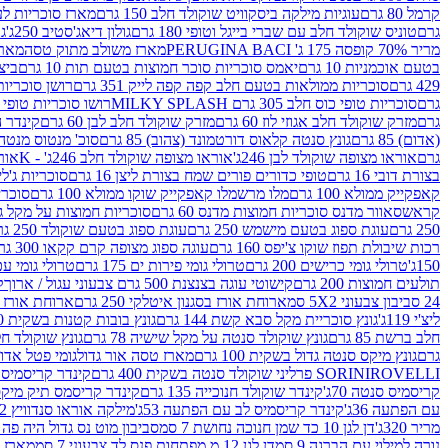
קרמל 80 גרם
עוגיות מילקה ביסקוויט שוקולד חלב 150 גרם
מארז סוכריות לעיס
גרם
טוניס שוקולד חלב עם שברי בייגל וטופי 180 גרם
גולון דיאג'סטיב 250ג'
גו
מריר 70% קופסה 175 ג' PERUGINA BACI
מארז משולב מתוק טסה
מארז
בטעם אוכמניות 10 גרם
יאמס סוכריות סוכר חמוצות בטעם תות 10 גרם
ביצת
429 גרם
סוכריות ממולאות בטעם חלב קפה קפה לייק 351 גרם
רושן סוכריות ג'לי 
גרם
סוכריות טופי כוס חלב 305 גרם MILKY SPLASH
רושו סוכריות טופי חלב 
גרם
מזרק שוקולד חלב אגוזי לוז 60 גרם
מזרק שוקולד חלב לבן 60 גרם
קינדר הפי
(אדום) 85 גרם
גונץ סנטה קלאוס דורטמונד (צהוב) 85 גרם
סוכ' מנטוס מנטה 29.7 גר
גרם
אוראו מצופה שוקולד לבן 246ג'
אוראו מצופה שוקולד חלב 246ג' - K
אוראו
בצורת דובי 16 גרם
טופי כדורים פורים שמח בצורת ליצן 16 גרם
סוכריות ג'לי ב
קאפקייק ממולא 100 גרם
מלו מרשמלו קאפקייק שוקו ממולא 100 גרם
סוכריות ג
קראש
סאוור מדנס סוכריות חמוצות מדנס 60 גרם
סוכריות חמוצות על מקל גולגולת
250 גרם
עוגת ספוג בטעם מישמש 250 גרם
עוגת ספוג בטעם שוקולד 250 גרם
רכות שיבולת תפוז שוקו צ'יפס 160 גרם
עוגה ספוג מצופה קרם קקאו 300 גרם
150ג'
טרולי גומי כרישים 200 גרם
טרולי גומי פירות ים 175 גרם
טרולי גומי עכברים
תולעים חמוצות 200 גרם
קישוטי עוגה בצנצנת 500 גרם צבעוני עגול / ארוך
ק
24 סביבון צבעוני 5X2 סמ
ארוחת אורז בסגנון איטלקי 250 גרם
ארוחת אורז בסגנ
ליצ'י 119ג'
גונץ סוכריית מקל סבא קשת 144 גרם
גונץ בובות קטנות בשקית 100 גרם
חלב ברשת 85 גרם
גונץ שוקולד סנטה על מקל שישיה 78 גרם
גונץ שוקולד חלב ס
גרם
גונץ מיקס סנטה גדול בשקית 100 גרם
מארז טסה אור גדול
גומי פטל אדום 
ROVELLI פרליני שוקולד סנטה בשקית 400 גרם
SORINI
קינדר קריסמיס מיק
קריסמיס סנטה 70ג'
קינדר שוקולד חנוכייה 135 גרם
קינדר קריסמס תיק מיקס 193
עם הפתעה 36ג'
קינדר קריסמיס לב עם הפתעה 53ג'
מילקה אוראו סנדוויץ 92 גרם
מריר 320ג'
דן לגן 10 כד שמן חנוכה נחושת 7 סמ
סביבון מוט נס גדול היה פה ברש
נורה למילוי עם הברגה 9 סמ
דן לגן 12 מ.מפתחות פנס לד צבעוני 7 סמ
מארז 3 מזרקים לאפייה ולבישול 10 מל'