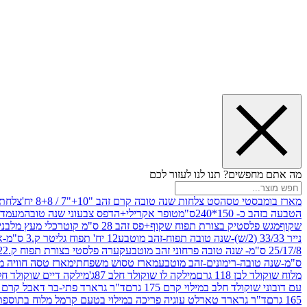
מה אתם מחפשים? תנו לנו לעזור לכם
מארז בומבסטי טסה
סט צלחות שנה טובה קרם זהב "10+"7 / 8+8 יח'
צלחת נייר 10" 
הטבעה בזהב כ- 150*240ס"מ
טופר אקרילי+הדפס צבעוני שנה טובה
מעמד עץ
שקוף
מגש פלסטיק בצורת תפוח שקוף+פס זהב 28 ס"מ קוטר
כלי מעץ מלבני 20*20 *6 +גב בצורת תפוח ג.20 ס"מ-שנה ט
נייר 33/33 (2/ש)-שנה טובה תפוח-זהב מוטבע
12 יח' תפוח גליטר ק.3 ס"מ-אדום
25/17/8 ס"מ- שנה טובה פרחוני זהב מוטבע
קערה פלסטי בצורת תפוח ק.22 ג.7 ס"מ
ס"מ-שנה טובה-רימונים-זהב מוטבע
מארז טסוש משפחתי
מארז טסה חוויה מ
מלוח שוקולד לבן 118 גרם
מילקה לו שוקולד חלב 87ג'
מילקה דיים שוקולד חלב קרמ
עם דובוני שוקולד חלב במילוי קרם 175 גרם
ד"ר גרארד פתי-בר דאבל קרם בסק
165 גרם
ד"ר גרארד טארלט עוגיה פריכה במילוי בטעם קרמל מלוח בתוספת פתיתי 