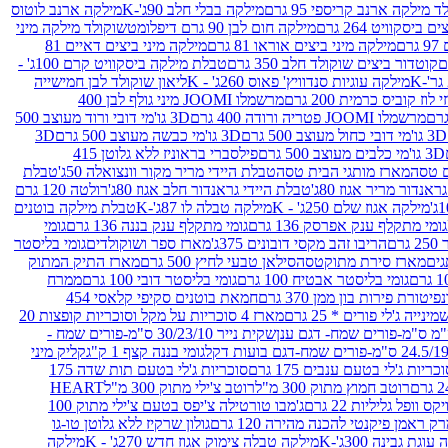
 מילקה ארנב קריספי 95 גרם
מילקה בבלי חלב 90ג'-K
מילקה ארנב לוטוס
ביסקוויט 264 גרם
מילקה חום לבן 90 גרם דיפלומט
שוקולד מילקה מיני
ם
מילקה מיני ביצים אוראו 81 גרם
מילקה מיני ביצים דאיים 81
קוטדור ביצים שוקולד חלב 350 גרם
טבלת מילקה ביסקוויט קרם 100ג' -
מילקה עוגיות סנדוויץ' פאוס 260ג' - K
ליאון שוקולד לבן חמישייה
 קוביס כרמית 200 גרם
מרשמלו JOOMI מיני גולף לבן 400
מרשמלו JOOMI פטריה ורודה 400 גרם
3D גו'מי דובי ורוד מעוצב 500
3D גו'מי דובי כחול מעוצב 500 גרם
3D גו'מי כבשה מעוצב 500 גרם
3D
3D גו'מי כלבים מעוצב 500 גרם
פילסברי בראוניז ללא גלוטן 415
 טסה
מארז מותגי הבית טסה
טבלת היידי מריר מקור וונצואלה 50ג'
טבלת
אנדור מריר אגוז 80ג'
טבלת היידי גראנדור חלב אגוז 80ג'
רולטה 120 גרם
מילקה אגוז שלם 250ג' - K
מילקה טבלה לו 87ג'-K
טבלת מילקה בוטנים
גומי מתקלף ענק אפרסק 136 גרם
גומי מתקלף ענק בננה 136 גרם
גומי
רם
הריבו זהב מקסי דובונים 375ג'
מארז ספר ושוקולדים
גומי בליסטר
גים
מארז סירת מתוקטסה
סילאן טבעי לחיץ 500 גרם
מארז התיק המתוק
גומי בליסטר אבטיח 100 גרם
גומי בליסטר דובי 100 גרם
ממרח
פיטורת פירות בון ממן 370 גרם
חמאת בוטנים סקיפי קלאסי 454
נייה ג'לי פורים * 25 גרם
מארז 4 סוכריות על מקל וסוכריות קופצות 20
שקית נייר 30/23/10 ס"מ-פורים שמח -
גומי בננה קצף 1 ק"ג
קליק מיני
כריות ג'לי בטעם ענבים 175 גרם
סוכריות ג'לי בטעם תות שדה 175
רוטב חמוץ מתוק 300 מ"ל
רוטב צ'ילי מתוק 300 מ"ל
HEART
קס וופל גליליות 22 גרם
ג'מבו טורטילה צ'יפס בטעם צ'ילי מתוק 100
ק ראמן פיקנטי להכנה מהירה 120 גרם
גולון שרקיז ללא גלוטן טו-גו
וגת גבינה 300ג'-K
מילקה טבלה צימוק אגוז חדש 270ג' - K
מילקה