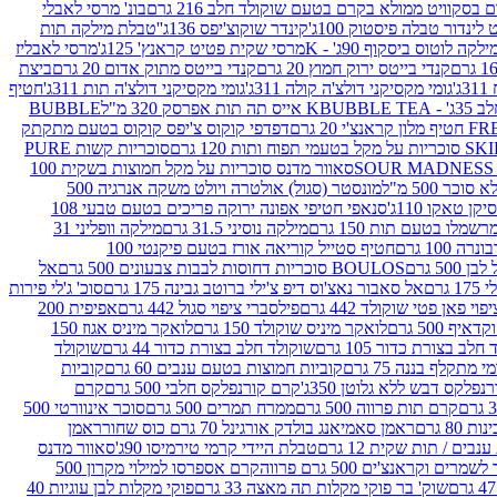
סקוויט ממולא בקרם בטעם שוקולד חלב 216 גרם
בונ' מרסי לאבלי
 לינדור טבלה פיסטוק 100ג'
קינדר שוקוצ'יפס 136ג'
'טבלת מילקה תות
ילקה לוטוס ביסקוף 90ג' - K
מרסי שקית פטיט קראנץ' 125ג'
מרסי לאבליז
קנדי בייטס ירוק חמוץ 20 גרם
קנדי בייטס מתוק אדום 20 גרם
ביצת
'
גומי מקסיקני דולצ'ה קולה 311ג'
גומי מקסיקני דולצ'ה תות 311ג'
חטיף
' - K
BUBBLE TEA אייס תה תות אפרסק 320 מ"ל
BUBBLE
דפדפי קוקוס צ'יפס קוקוס בטעם מתקתק
ח ותות 120 גרם
סוכריות קשות PURE
סאוור מדנס סוכריות על מקל חמוצות בשקית 100
 500 מ"ל
מונסטר (סגול) אולטרה ויולט משקה אנרגיה 500
ן טאקו 110ג'
סנאפי חטיפי אפונה ירוקה פריכים בטעם טבעי 108
מלו בטעם תות 150 גרם
מילקה נוסיני 31.5 גרם
מילקה וופליני 31
100 גרם
חטיף סטייל קוריאה אורז בטעם פיקנטי 100
BOULOS סוכריות דחוסות לבבות צבעונים 500 גרם
אל
רם
אל סאבור נאצ'וס דיפ צ'ילי ברוטב גבינה 175 גרם
סוכ' ג'לי פירות
י פאן פטי שוקולד 442 גרם
פילסברי ציפוי סגול 442 גרם
אפיפית 200
 500 גרם
לואקר מיניס שוקולד 150 גרם
לואקר מיניס אגוז 150
לב בצורת כדור 105 גרם
שוקולד חלב בצורת כדור 44 גרם
שוקולד
מי מתקלף בננה 75 גרם
קוביות חמוצות בטעם ענבים 60 גרם
קוביות
פלקס דבש ללא גלוטן 350ג'
קרם קורנפלקס חלבי 500 גרם
קרם
קרם תות פרווה 500 גרם
ממרח תמרים 500 גרם
סוכר אינוורטי 500
ראמן סאמיאנג בולדק אורגינל 70 גרם כוס שחור
ראמן
ים / תות שקית 12 גרם
טבלת היידי קרמי טירמיסו 90ג'
סאוור מדנס
ים וקראנצ'ים 500 גרם פרווה
קרם אספרסו למילוי מקרון 500
שוק' בר פוקי מקלות תה מאצה 33 גרם
פוקי מקלות לבן עוגיות 40