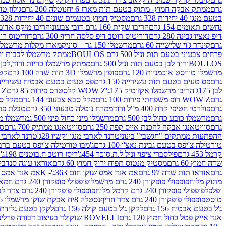
גרם
ממתק אבקה חמוץ- מתוק בטעם תות מארז 6 יח
נוטלה 200 גרם
גולון טוו
בטעם מנגו 40 יחידות 328 גרם
מסטיק חמוץ בטעמים שונים 40 יחידות 328 גרם
נחשים תאומים 154 גרם
הריבו שקית 160 גרם דובי צבעוני
הריבו מיקס אדומים 175
דיפ נאציו גבינה 280 גרם
דוריטוס רוטב דיפ סלסה חריף 300 גרם
דוריטוס רוטב
גרם
קינדר ג'וי שלישייה 60 גרם
מרשמלו 150 גר – סוניק
מארז מקלות מרשמלו יאמס צבע
פרחים צבעוני בטעם תות וניל 500 גרם BOULOS
ממתק מרשמלו לבבות ורוד לבן ב
BOULOSורוד לבן בטעם תות וניל 500 גרם
ממתק מרשמלו כריות ורוד,לבן בטעם תות 
מרשמלו טוויסט אוכמניות 120 גרם
פופין מרשמלו 3D תות שדה 100 גרם
קטש
גרם
פס טעים בטעם תות עשירייה 150 גרם
פס טעים בטעם אבטיח עשירייה 150 גר
לבן 175ג'
הריבו מרשמלו אקזוטיק 175ג'
WOW Z קלסטרס פירות 85 גרם
WOW Z ק
גרם
WOW Z רופ משפחתי פירות 100 גרם
מקל סבא צבעוני 144 גרם
מקל סבא 
גרם
פולרטי חטיפי קרח 400 מ"ל ורוד
ממרח נוטלה טבעוני 350 גרם
טבלת פררו ר
גרם
מרשמלו כובע כחול לבן 500 גרם
מרשמלו מיני כחול פיני 500 ג
מרשמלו מיני 
גרם
סוויטאנגו אבקה להכנת אייס קפה 250 גרם
סוויטאנגו ממתיק 700 גרם
סו
ההפתעות ממתקים "חגשבי" בינוני
טרנד לארבי מנגו וקשיו 28ג'
טרנד לארבי תו
טורטילה צ'יפס בטעם גבינת נאצ'ו 100 גרם
ג'מבו טורטילה צ'יפס בטעם ברביקיו 00
קרמל 453 גרם
פילסברי ציפוי וניל ל.ת.סוכר 454ג'
ריסז רוטב ח.בוטנים 198ג'
ק
שדה חמוץ 60 גרם
מסטיק מנטוס תפוח ירוק חמוץ 60 גרם
אוראו עוגה סנדביץ שו
גרם
אוראו תות שדה 97 גרם
אמ אנד אמס שוקו חום 363ג'- K
אמ אנד אמס צהו
מתוק מלוח
פופפולי פופקורן 240 גרם מרשמלו
פופפולי פופקורן 240 גרם חמאה סינמה
ופלפל
פופפולי פופקורן 240 גרם קרמל מלוח
פופפולי פופקורן 240 גרם צדר לבן
טוסט
פופפולי פופקורן 240 גרם צדר חריף
נסטלה 8יח אבקת שוקו מרשמלו 193.6ג'
ג'ל בטעם אבטיח 156 גרם
לקקן ג'ל בטעם קולה 156 גרם
לקקן בטעם גלידת שוקו
אנד אייק פטל כחול חמוץ 120 גרם
ROVELLI שוקולד בעיצוב דבורה פרלינים 800 גרם