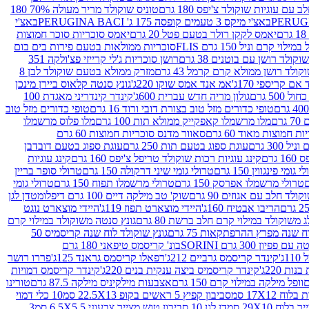
עם עוגיות שוקולד צ'יפס 180 גרם
טוניס שוקולד מריר מעולה 70% 180
באצ'י מיקס 3 טעמים קופסה 175 ג' PERUGINA BACI
באצ'י
יאמס לקקן רולר בטעם פטל 20 גרם
יאמס סוכריות סוכר חמוצות
לוי קרם וניל 150 גרם FLIS
סוכריות ממולאות בטעם פירות בים בום
קולד רושן עם בוטנים 38 גרם
רושן סוכריות ג'לי קרייזי פצ'ולקה 351
ולד רושן ממולא קרם קרמל 43 גרם
מזרק ממולא בטעם שוקולד לבן 8
ם קריספי 170ג'
אמ אנד אמס שוקו 220ג'
גונץ סנטה קלאוס ביירן מינכן
 500 גרם
גולון מריה חדש עברית 600ג'
קינדר קינדריני מאגדת 100
טופי כדורים מזל טוב בצורת דובי ורוד 16 גרם
טופי כדורים מזל טוב
רם
מלו מרשמלו קאפקייק ממולא תות 100 גרם
מלו פלוס מרשמלו
 חמוצות מאוד 60 גרם
סאוור מדנס סוכריות חמוצות 60 גרם
300 גרם
עוגת ספוג בטעם תות 250 גרם
עוגת ספוג בטעם דובדבן
גרם
קינג עוגיות רכות שוקולד טריפל צ'יפס 160 גרם
קינג עוגיות
 גומי פינגווין 150 גרם
טרולי גומי שיני דרקולה 150 גרם
טרולי סופר בריין
טרולי מרשמלו אפרסק 150 גרם
טרולי מרשמלו תפוח 150 גרם
טרולי גומי
לד חלב עם אגוזים 90 גרם
שוק' טב מילקה דיים 100 גרם דיפלומט
דן לגן
הריבו אבטיח 160ג'
היידי מוצארט תפוז 119ג'
היידי מוצארט נוגט
 משוקולד במילוי קרם חלב ברשת 80 גרם
גונץ סנטה משוקולד במילוי קרם
ח שנה מפרץ ההרפתקאות 75 גרם
גונץ שוקולד לוח שנה קריסמיס 50
יון 300 גרם SORINI
בונ' קריסמס טיפאני 180 גרם
ג'
קינדר קריסמס גרביים 212ג'
רפאלו קריסמס גראנד 125ג'
פררו רושר
ת 220ג'
קינדר קריסמיס ביצה ענקית בנים 220ג'
קינדר קריסמס דמויות
וופל מילקה במילוי קרם 150 גרם
אצבעות מילקיניס מילקה 87.5 גרם
טורינו
סביבון קפיץ 5 ראשים בקופ 22.5X13 סמ
10 כלי דמוי
דן לגן 10 סביבון טוש מצייר צבעוני 6.5X5.5 סמ
3