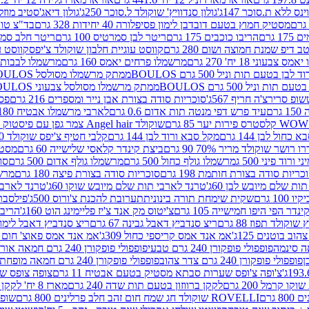
ינס ללא ת.סוכר 147ג'
גולון סנדוויץ' שוקולד ל.סוכר 250ג'
גולון דיאג'סטיב מוזלי 365
מסטיק חמוץ בטעם דובדבן לימון פסיפלורה 40 יחידות 328 גרם
בד"צ טורינו
 גרם
הריבו כוכבים 175 גרם
ריטר לבן סמרטיס 100 גרם
ריטר חלב סמרטיס 
 דיפ שמנת חמוצה ושום 280 גרם
קווסט עוגיית חלבון שוקולד צ'יפס
קווסט ע
וני 18 יח' 270 גרם
מרשמלו פרחים יאמס 160 גרם
מרשמלו לבבות יאמס 
טעם תות וניל 500 גרם BOULOS
ממתק מרשמלו מסולסל BOULOSתכלת לבן בטעם תות וניל 500 גרם
וניל 500 גרם BOULOS
ממתק מרשמלו מסולסל צבעוני BOULOSבטעם תות וניל 500 גרם
ופ סרירצ'ה חריף 567ג'
סוכריות סודה בצורת אבן נייר ומספרים 216 גרם
פס 
ם
עיד פרש דפי מנטה תות אדום 0.6 גרם
לארבי מרשמלו אבטיח 180ג'
לסטרס פירות יער 85 גרם
שוקולד Angel hair צמר גפן עם פיסטוק 150 גרם
כחול לבן 144 גרם
מקל סבא ורוד לבן 144 גרם
קלבי חטיף צ'יפס שוקולד 40 גרם
ושר שוקולד מריר 70% 90 גרם
ביצת קינדר קלאסי שלישייה 60 גרם
מסטיק א
ורוד פיני 500 ג
מרשמלו גולף כחול 500 גרם
מרשמלו גולף אדום 500 גרם
סוכ
כריות סודה בצורת חותמת 198 גרם
סוכריות סודה בצורת פיצה 180 גרם
מרשמ
ת שלם מיובש לבן 60ג'
טרנד לארבי תות שלם מיובש שוקו 60ג'
טרנד לארבי 
1 גרם
שקית שימחת תורה בינונית
תערובת להכנת צ'ורוס 500ג'
פילסברי 
ינדר הפי היפו חמישייה 105 גרם
צ'יטוס מק אנד צ'יז פליימינג הוט 160ג'
הריבו 
קולד תפוז 88 גרם
ריצ סנדביץ דאבל גבינה 67 גרם
ריצ סנדביץ דאבל לימון 67 גר
ב בוטנים 125ג'
אמ אנד אמס קריספי כחול 309ג'
אמ אנד אמס פאוצ' חום 125ג'- K
פופפולי פופקורן 240 גרם טבעי
פופפולי פופקורן 240 גרם חמאה אורגני
פופפולי פופקורן 240 גרם צדר צהוב
פופפולי פופקורן 240 גרם חמאה מופחת שומן
צ'ופה צ'ופס שערות סבתא מסטיק בטעם אבטיח 11 גרם
צופה צופס שער
 קרמל 200 גרם
לקקן ברווזון בטעם תות שדה 240 גרם
מארז 8 יח' לקקן ברבי 80 גרם
ROVELLI שוקולד חג שמח חום זהב חלב פרלינים 800 גרם
שופר 