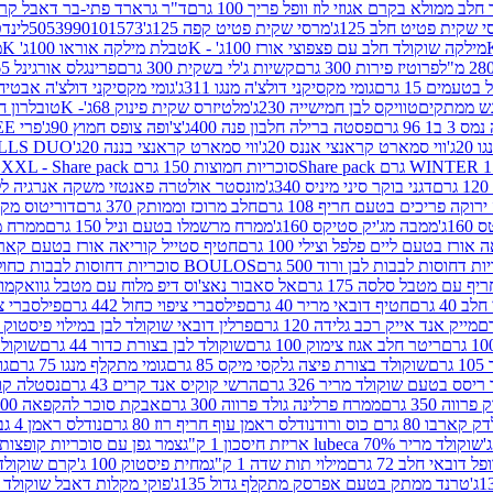
 ממולא בקרם אגוזי לוז וופל פריך 100 גרם
ד"ר גרארד פתי-בר דאבל קרם ב
 שקית פטיט חלב 125ג'
מרסי שקית פטיט קפה 125ג'
5053990101573
לינדט
מילקה שוקולד חלב עם פצפוצי אורז 100ג' - K
טבלת מילקה אוראו 100ג' K
מ
פרוטיז פירות 300 גרם
קשיות ג'לי בשקית 300 גרם
פרינגלס אורגינל 165 גרם
עמים 15 גרם
גומי מקסיקני דולצ'ה מנגו 311ג'
גומי מקסיקני דולצ'ה אבטיח 311ג
ש ממתקים
טוויקס לבן חמישייה 230ג'
מלטיזרס שקית פינוק 68ג'- K
טובלרון חלב 35ג
 96 גרם
פסטה ברילה חלבון פנה 400ג'
צ'ופה צופס חמוץ 90ג'
פרי FREE חטיף מלון קראנצ'י 20 גרם
2ג'
ווי סמארט קראנצי אננס 20ג'
ווי סמארט קראנצי בננה 20ג'
SKILLS DUO סוכריות על מקל בטעמי תפו
סוכריות חמוצות 150 גרם SOUR MADNESS XXL - Share pack
דגני בוקר סיני מיניס 340ג'
מונסטר אולטרה פאנטזי משקה אנרגיה ללא סוכר
וקה פריכים בטעם חריף 108 גרם
חלב מרוכז וממותק 370 גרם
דוריטוס מקסיק
1ג'
ממבה מג'יק סטיקס 160ג'
ממרח מרשמלו בטעם וניל 150 גרם
ממרח מרש
ורז בטעם ליים פלפל וצילי 100 גרם
חטיף סטייל קוריאה אורז בטעם קארבונרה 
BOULOS סוכריות דחוסות לבבות כחול לבן 500 גרם
 עם מטבל סלסה 175 גרם
אל סאבור נאצ'וס דיפ מלוח עם מטבל גוואקמולי 175 ג
40 גרם
חטיף דובאי מריר 40 גרם
פילסברי ציפוי כחול 442 גרם
פילסברי ציפו
מייק אנד אייק רכב גלידה 120 גרם
פרלין דובאי שוקולד לבן במילוי פיסטוק וקדאיף
ריטר חלב אגוז צימוק 100 גרם
שוקולד לבן בצורת כדור 44 גרם
שוקולד ח
ם
שוקולד בצורת פיצה גלקסי מיקס 85 גרם
גומי מתקלף מנגו 75 גרם
גו
ריסס בטעם שוקולד מריר 326 גרם
הרשי קוקיס אנד קרים 43 גרם
נסטלה קורנ
ה 350 גרם
ממרח פרלינה גולד פרווה 300 גרם
אבקת סוכר להקפאה 300 גרם
80 גרם כוס ורוד
נודלס ראמן עוף חריף רוז 80 גרם
נודלס ראמן 4 גבינות 80 גרם
שוקולד מריר 70% lubeca אריזת חיסכון 1 ק"ג
צמר גפן עם סוכריות קופצות ענב
 דובאי חלב 72 גרם
מילוי תות שדה 1 ק"ג
מחית פיסטוק 100 ג'
קרם שוקולד לשמר
טרנד ממתק בטעם אפרסק מתקלף גדול 135ג'
פוקי מקלות דאבל שוקולד 47 גרם