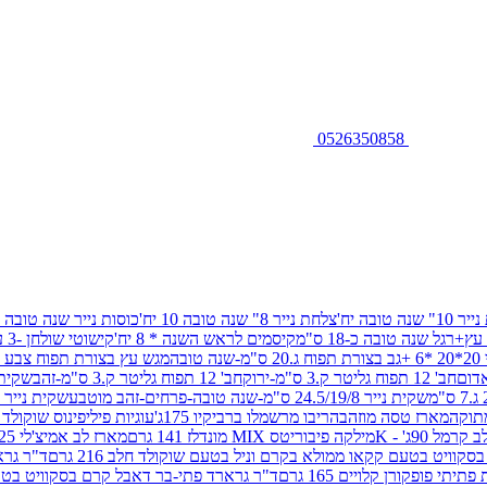
0526350858
שנה טובה יח'
צלחת נייר 8" שנה טובה 10 יח'
כוסות נייר שנה טובה 10 יח'
+רגל שנה טובה כ-18 ס"מ
קיסמים לראש השנה * 8 יח'
קישוטי שולחן -3 עיצובים 12 יח
ובה
מגש עץ בצורת תפוח צבע זהב 29/26
חב' 12 תפוח גליטר ק.3 ס"מ-ירוק
חב' 12 תפוח גליטר ק.3 ס"מ-זהב
שקית נייר 38.5/31.5/11 ס"מ
שקית נייר 24.5/19/8 ס"מ-שנה טובה-פרחים-זהב מוטבע
שקית נייר 30/23/10 ס"מ-שנה טובה-פרחים-זהב מוטבע
תוקה
מארז טסה מוזהב
הריבו מרשמלו ברביקיו 175ג'
עוגיות פיליפינוס שוקולד חלב 0
ל 90ג' - K
מילקה פיבוריטס MIX מונדלז 141 גרם
מארז לב אמיצ'לי 125 גרם
וויט בטעם קקאו ממולא בקרם וניל בטעם שוקולד חלב 216 גרם
ד"ר גרא
פופקורן קלויים 165 גרם
ד"ר גרארד פתי-בר דאבל קרם בסקוויט בטעם שו