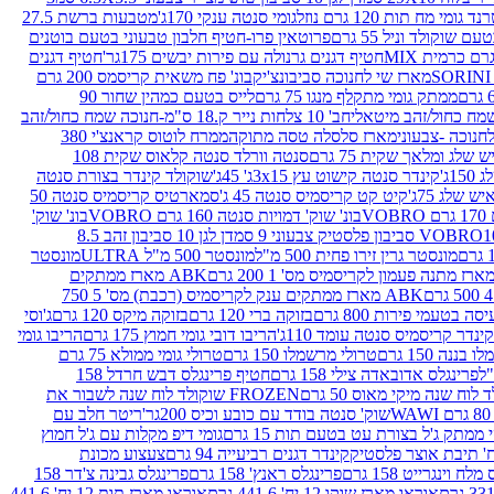
נד גומי מח תות 120 גרם נוזל
גומי סנטה ענקי 170ג'
מטבעות ברשת 27.5
שוקולד וניל 55 גרם
פרוטאין פרו-חטיף חלבון טבעוני בטעם בוטנים
חטיף דגנים גרנולה עם פירות יבשים 175גר'
חטיף דגנים
מארז שי לחנוכה סביבונצ'יק
בונ' פח משאית קריסמס 200 גרם
ממתק גומי מתקלף מנגו 75 גרם
לייס בטעם כמהין שחור 90
חב' 10 צלחות נייר ק.18 ס"מ-חנוכה שמח כחול/זהב
מארז סלסלה טסה מתוקה
ממרח לוטוס קראנצ'י 380
לג ומלאך שקית 75 גרם
סנטה וורלד סנטה קלאוס שקית 108
1ג'
קינדר סנטה קישוט עץ 3x15ג' 45ג'
שוקולד קינדר בצורת סנטה
 שלג 75ג'
קיט קט קריסמיס סנטה 45 ג'
סמארטיס קריסמיס סנטה 50
V
בונ' שוק' דמויות סנטה 160 גרם VOBRO
בונ' שוק'
לסטיק צבעוני 9 סמ
דן לגן 10 סביבון זהב 8.5
מונסטר גרין זירו פחית 500 מ"ל
מונסטר 500 מ"ל ULTRA
מונסטר
ABK מארז ממתקים
ABK מארז ממתקים ענק לקריסמיס (רכבת) מס' 5 750
סה בטעמי פירות 800 גרם
בזוקה ברי 120 גרם
בזוקה מיקס 120 גרם
ג'וסי
קינדר קריסמיס סנטה עומד 110ג'
הריבו דובי גומי חמוץ 175 גרם
הריבו גומי
ננה 150 גרם
טרולי מרשמלו 150 גרם
טרולי גומי ממולא 75 גרם
פרינגלס אדובאדה צילי 158 גרם
חטיף פרינגלס דבש חרדל 158
לוח שנה מיקי מאוס 50 גרם
FROZEN שוקולד לוח שנה לשבור את
שוק' סנטה בודד עם כובע וכיס 200גר'
ריטר חלב עם
י ממתק ג'ל בצורת עט בטעם תות 15 גרם
גומי דיפ מקלות עם ג'ל חמוץ
קינדר דגנים רביעייה 94 גרם
צעצוע מכונת
לח וינגרייט 158 גרם
פרינגלס ראנץ' 158 גרם
פרינגלס גבינה צ'דר 158
אוראו מארז שוקו 12 יח' 441.6 גרם
אוראו מארז תות 12 יח' 441.6