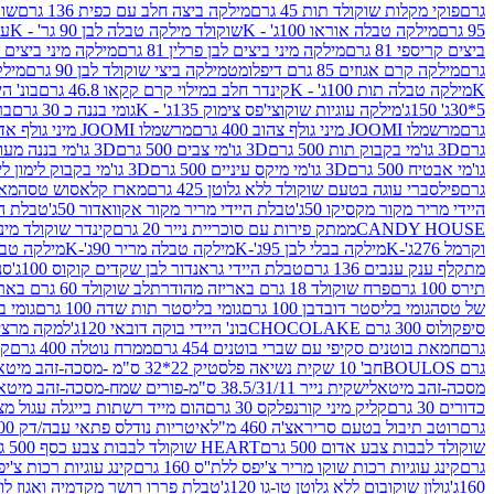
גרם
פוקי מקלות שוקולד תות 45 גרם
מילקה ביצה חלב עם כפית 136 גרם
שוקו
95 גרם
מילקה טבלה אוראו 100ג' - K
שוקולד מילקה טבלה לבן 90 גר' - K
עו
ביצים קריספי 81 גרם
מילקה מיני ביצים לבן פרלין 81 גרם
מילקה מיני ביצים ש.לבן
גרם
מילקה קרם אגוזים 85 גרם דיפלומט
מילקה ביצי שוקולד לבן 90 גרם
מילקה
K
מילקה טבלה תות 100ג' - K
קינדר חלב במילוי קרם קקאו 46.8 גרם
בונ' היי
5*30ג' 150ג'
מילקה עוגיות שוקוצי'פס צימוק 135ג' - K
גומי בננה כ 30 גרם
בר
גרם
מרשמלו JOOMI מיני גולף צהוב 400 גרם
מרשמלו JOOMI מיני גולף אדום 400 גרם
גרם
3D גו'מי בקבוק תות 500 גרם
3D גו'מי צבים 500 גרם
3D גו'מי בננה מעוצב 500 גרם
גו'מי אבטיח 500 גרם
3D גו'מי מיקס עיניים 500 גרם
3D גו'מי בקבוק לימון ליים 500 גרם
גרם
פילסברי עוגה בטעם שוקולד ללא גלוטן 425 גרם
מארז קלאסוש טסה
מאר
היידי מריר מקור מקסיקו 50ג'
טבלת היידי מריר מקור אקוואדור 50ג'
טבלת היי
CANDY HOUSE
ממתק פירות עם סוכריית נייר 20 גרם
קינדר שוקולד מיני פר
וקרמל 276ג'-K
מילקה בבלי לבן 95ג'-K
מילקה טבלה מריר 90ג'-K
מילקה טבלה ח
מתקלף ענק ענבים 136 גרם
טבלת היידי גראנדור לבן שקדים קוקוס 100ג'
סני
תירס 100 גרם
פרח שוקולד 18 גרם באריזה מהודרת
לב שוקולד 60 גרם באריזה מהודרת
של טסה
גומי בליסטר דובדבן 100 גרם
גומי בליסטר תות שדה 100 גרם
גומי בל
סיפקולוס 300 גרם CHOCOLAKE
בונ' היידי בוקה דובאי 120ג'
למקה מרציפן 62% 00
גרם
חמאת בוטנים סקיפי עם שברי בוטנים 454 גרם
ממרח נוטלה 400 גרם
קי
גרם BOULOS
חב' 10 שקית נשיאה פלסטיק 22*32 ס"מ -מסכה-זהב מיטאלי
מסכה-זהב מיטאלי
שקית נייר 38.5/31/11 ס"מ-פורים שמח-מסכה-זהב מיטאלי
כדורים 30 גרם
קליק מיני קורנפלקס 30 גרם
הום מייד רשתות בייגלה עגול מצופה ב
גרם
רוטב תיבול בטעם סריראצ'ה 460 מ"ל
איטריות נודלס פתאי עבה/דק 200 גרם
שוקולד לבבות צבע אדום 500 גרם
HEART שוקולד לבבות צבע כסף 500 גרם
גרם
קינג עוגיות רכות שוקו מריר צ'יפס ללת''ס 160 גרם
קינג עוגיות רכות צ'יפס ק
160ג'
גולון שוקובום ללא גלוטן טו-גו 120ג'
טבלת פררו רושר מקדמיה ואגוז לוז 90 גר