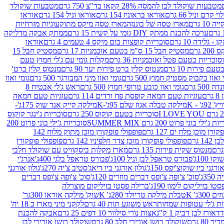
מטבעות שוקולד לבן להמסה 28% קקאו בד"צ 750 גרם
מטבעות שוקולד
קרם וניל 66 גרם
אוראו בראוניז 154 גרם
אוראו וניל 154 גרם
אוראו
1 גרם
מארז טסה של בוננזה
מארז טסה מיקס מתוק
עוגיות מזרחיות
ערכה להכנת ממתק DIY גומי על קשית 15 גרם
ממתק אבקה מדליקה
גלידה 10 גרם
סוכריות קופצות בום מיקס 4 טעמים 4 גרם
אוראו
 גרם
מסטיק חבל 15 ס"מ בטעם אוכמניות 17 גרם
מסטיק חבל 15
וכריות בטעם פטל ואוכמניות 36 גרם
מקלות גומי עם ג'לי חמוץ טעם
ם פירות 10 גרם
מנטוס קלין ברט פירות יער 90 גרם
מנטוס קלין ברט'
 ואוו בקבוק מסטיק חמוץ 500 גרם
גומי ואוו מיני המבורגר 500 גרם
גומי ואוו
50 גרם
גומי ואוו כובע טרופי חמוץ 500 גרם
ראש ג'לי אבטיח 8
ם
עוגיות טעם חמאה קופסת פח ורדים 114 גרם
עוגיות טעם חמאה
' - K
מילקה טבלה אגוז שלם 95ג'-K
מילקה קייק אנד שוק 175ג'-
סוכריות בטעם קוקוס 250 גרם
סוכריות ג'ינגר קוקוס
ג'ילי בוני פרוט 200 גרם SUMMER MIX
סוכריות ג'ילי בוני פרוט 200
רן מוכן מלח ים 127 גרם
פופפולי פופקורן מוכן מתוק מלוח 142
 גרם
פופפולי פופקורן מוכן צדר חלפיניו 142 גרם
פופפולי פופקורן
מנטוס שקית פירות 135 גרם
מארז מקלות ביסקוויט עם שוקולד חלבי
100ג'
פבורס טראפל לבן וניל 100ג'
פבורס טראפל בלגי 400ג'
אנרג'י
ורגני ביו שוקוצ'יפס 150ג'
גולון אורגני ביו דיאג'סטיב צ'יה 270ג'
גולון אורגני
3ג'
סוכ' צ'ופה צ'ופס דברים מוזרים 120ג'
סוכ' צ'ופה צ'ופס דברים
ו בזיליקום לימון 190ג'
ברילה פסטו בזיליקום מוצרלה
3ג' K
טבלת מילקה טריולד 280ג' K
שוק' מילקה אוראו 300גר'
ות ג'לי עטופות שמחות
ראש משוגע תות 40 גרם
לקקני מיני מארז כ 18 יח'
אורז לבן דביק 1 ק"ג
אצות נורי סילוור 10 דפים 25 גרם
אבקה להכנת
80 גרם
שוקולד רושן אורירי חלב 80 גרם
שוקולד רושן אורירי לבן