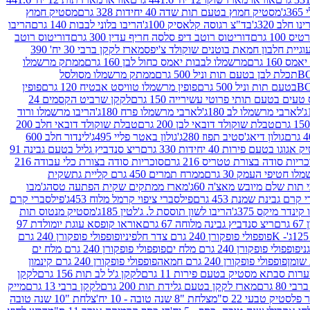
ג'
מסטיק חמוץ בטעם תות שדה 40 יחידות 328 גרם
מסטיק חמוץ
 חלב 320ג'
בד"צ רגוסה קלאסיק 100ג'
הריבו בלוני לבבות 140 גרם
הריבו
100 גרם
דוריטוס רוטב דיפ סלסה חריף עדין 300 גרם
דוריטוס רוטב
וגיית חלבון חמאת בוטנים שוקולד צ'יפס
מארז לקקן ברבי 30 יח' 390
160 גרם
מרשמלו לבבות יאמס כחול לבן 160 גרם
ממתק מרשמלו
ממתק מרשמלו מסולסל
פופין מרשמלו טוויסט אבטיח 120 גרם
פופין
טעים בטעם תותי פרוטי עשירייה 150 גרם
לקקן שרביט הקסמים 24
לארבי מרשמלו לב 180ג'
לארבי מרשמלו פרח 180ג'
הריבו מרשמלו ורוד
טבלת שוקולד דובאי לבן 200 גרם
טבלת שוקולד דובאי חלב 200
גולון דיאג'סטיב תפוז 280ג'
גולון באטר פליי 495ג'
לינדור חלב 600
גוגו בטעם פירות 40 יחידות 330 גרם
ריצ סנדביץ גליל בטעם גבינה 91
ריות סודה בצורת טטריס 216 גרם
סוכריות סודה בצורת כלי עבודה 216
לו חטיפי העמק 30 גרם
ממרח תמרים 450 גרם קליית גת
שקית
תות שלם מיובש מאצ'ה 60ג'
מארז ממתקים שקית הפתעה טסה
ג'מבו
קרם גבינת שמנת 453 גרם
פילסברי ציפוי קרמל מלוח 453ג'
פילסברי קרם
קינדר מיקס 375ג'
הריבו לשון תוססת ל. ג'לטין 185ג'
מסטיק מנטוס תות
ם
ריצ סנדביץ גבינה מלוחה 67 גרם
אוראו קופסא עוגת יומולדת 97
פופפולי פופקורן 240 גרם צדר חלפיניו
פופפולי פופקורן 240 גרם
פופפולי פופקורן 240 גרם מלח ים
פופפולי פופקורן 240 גרם מלח ים
פופפולי פופקורן 240 גרם חמאה
פופפולי פופקורן 240 גרם קינמון
ות סבתא מסטיק בטעם פירות 11 גרם
לקקן ג'ל לב תות 156 גרם
לקקן
מארז לקקן בטעם גלידת תות 200 גרם
לקקן ברבי 13 גרם
מייק
פלסטיק טבעי 22 ס"מ
צלחת "8 שנה טובה - 10 יח'
צלחת "10 שנה טובה