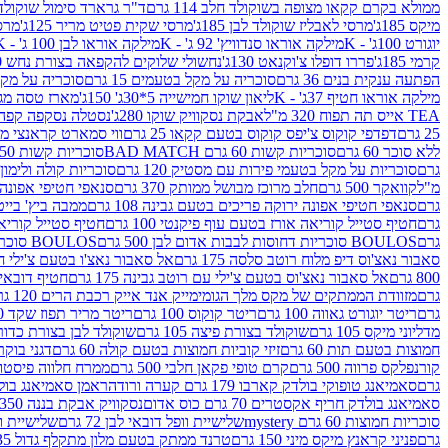
ממולא בקרם קקאו מצופה בשוקולד חלב 114 גרם
ד"ר גרארד סימול שוקולד חלב
מיקס 185ג'
מרסי לאבליז שוקולד לבן 185ג'
מרסי שקית פטיט מריר 125ג'
מרסי
יוגורט 100ג' - K
מילקה אוראו סנדוויץ' 92 ג' - K
מילקה אוראו לבן 100 ג' - K
קרמי 185ג'
פררו דופלו צ'וקנאט 130ג'
נחשולי שלוקים להקפאה בצורת נחש 280 מ"ל
הפתעה ענקית בנים 36 גרם
סוכריה על מקל בטעמים 15 גרם
סוכריה על מקל בט
מילקה אוראו חטיף 37ג' - K
ליאון שוקו חמישייה 5*30ג' 150ג'
מארז טסה מג
TEA אייס תה תפוח 320 מ"ל
אבקת נסקוויק שוקו 280ג'
נסטלה נסקפה קפה נמס 3 ב1
25 גרם
דפדפי קוקוס צ'יפס קוקוס בטעם קקאו 25 גרם
ווי סמארט קראנצי מנגו 0
ללא סוכר 60 גרם
סוכריות קשות 60 גרם BAD MATCH
סוכריות קשות WINTER 150 גרם Share pack
גרם
סוכריות על מקל בטעמי פירות עם מסטיק 120 גרם
סוכריות קולה ולימון 120 גרם
מ"ל
קוואקר 500 גרם
חלב מרוכז מבושל ממותק 370 גרם
סנאפי חטיפי אפונה יר
גרם
סנאפי חטיפי אפונה ירוקה פריכים בטעם גבינה 108 גרם
ממבה ביץ' בייטס 60
גרם
חטיף סטייל קוריאה אורז בטעם עוף פיקנטי 100 גרם
חטיף סטייל קוריאה א
גרם
BOULOS סוכריות דחוסות לבבות אדום לבן 500 גרם
BOULOS סוכריות דחוסות לבבות לבן ורוד 500 גרם
סאבור נאצ'וס דיפ מלוח רוטב סלסה 175 גרם
אל סאבור נאצ'ו בטעם צ'ילי חריף
800 גרם
אל סאבור נאצ'וס בטעם צ'ילי עם רוטב גבינה 175 גרם
חטיף דובאי חלב 
גרם
מזוודת הממתקים של מקס מלך הגומי
מייק אנד אייק רכבת הרים 120 גרם
גרם
ריטר יוגורט גאווה 100 גרם
ריטר קוקוס 100 גרם
ריטר מריר תפוז שקד 100 גרם
מדליוני מיקס 105 גרם
שוקולד בצורת פיצה 105 גרם
שוקולד לבן בצורת כדור 105 גר
חמוצות בטעם תות 60 גרם
זיזי קוביות חמוצות בטעם קולה 60 גרם
דגני בוקר 
קורנפלקס פרווה 500 גרם
קרם טופי פקאן חלבי 500 גרם
ממרח חלווה פיסטוק פרוו
גרם
סאמיאנג טופוקי בולדק קארבו 179 גרם קערה ורודה
ראמן סאמיאנג בולדק קארבו 
סאמיאנג בולדק חריף אקסטרים 70 גרם כוס אדום
נסקוויק אבקת בננה 350ג'
סוכריות חמוצות 60 גרם mystery
שלישיית וופל דובאי לבן 72 גרם
שלישיית וופל
גרם
פניני קראנץ מיקס מיני 150 גרם
טרנד ממתק בטעם מלון מתקלף גדול 135ג'