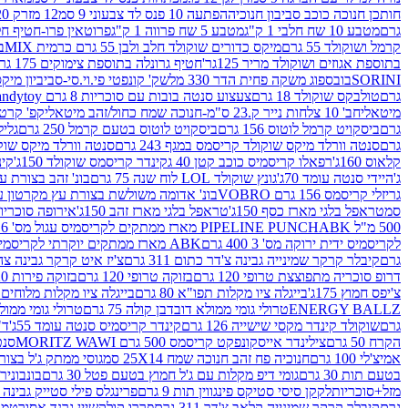
חותכן חנוכה כוכב סביבון חנוכיה
הפתעה 10 פנס לד צבעוני 9 סמ
12 מזרק 20 מל' לעבודות יצירה וקישוט
גרם
מטבע 10 שח חלבי 1 ק"ג
מטבע 5 שח פרווה 1 ק"ג
פרוטאין פרו-חטיף חלבו
קרמל ושוקולד 55 גרם
מיקס כדורים שוקולד חלב ולבן 55 גרם כרמית MIX
בי
בתוספת אגוזים ושוקולד מריר 125גר'
חטיף גרונלה בתוספת צימוקים 175 גר'
SORINI
בובספוג משקה פחית הדר 330 מל
שק' קונפטי פי.וי.סי-סביביון מי
גרם
טולבקס שוקולד 18 גרם
צעצוע סנטה בובות עם סוכריות 8 גרם Candytoy
מיטאלי
חב' 10 צלחות נייר ק.23 ס"מ-חנוכה שמח כחול/זהב מיטאלי
קפ' קרטון + חלון- 8/51/18 
גרם
ביסקויט קרמל לוטוס 156 גרם
ביסקויט לוטוס בטעם קרמל 250 גרם
גלילי
גרם
סנטה וורלד מיקס שוקולד קריסמס במגף 243 גרם
סנטה וורלד מיקס שוקולד 
קלאוס 160ג'
רפאלו קריסמיס כוכב קטן 40 ג
קינדר קריסמס שוקולד 150ג'
קינ
ג'
היידי סנטה עומד 70ג'
גונץ שוקולד LOL לוח שנה 75 גרם
בונ' זהב בצורת עץ מק
גריזלי קריסמס 156 גרם VOBRO
בונ' אדומה משולשת בצורת עץ מקרטון עם שרי 126 ג
סמ
טראפל בלגי מארז כסף 150ג'
טראפל בלגי מארז זהב 150ג'
אירופה סוכריות 
500 מ"ל PIPELINE PUNCH
ABK מארז ממתקים לקריסמיס עגול מס' 6 300 גרם
לקריסמיס ידית ירוקה מס' 3 400 גרם
ABK מארז ממתקים יוקרתי לקריסמיס (מלאך) מס' 7 450 גרם
גרם
קיבלר קרקר שמינייה גבינה צ'דר כתום 311 גרם
צ'יז איט קרקר גבינה צהובה 27
דרופ סוכריה מתפוצצת טרופי 120 גרם
בזוקה טרופי 120 גרם
בזוקה פירות 120 גרם
צ'יפס חמוץ 175ג'
בייגלה ציו מקלות תפו"א 80 גרם
בייגלה ציו מקלות מלוחים 100 גרם
ENERGY BALLZ
טרולי גומי ממולא דובדבן קולה 75 גרם
טרולי גומי ממולא מנג
גרם
שוקולד קינדר מקסי שישייה 126 גרם
קינדר קריסמיס סנטה עומד 55ג'
ד"ר
הקרח 50 גרם
צילינדר אייסקונפקט קריסמס 500 גרם MORITZ WAWI
סנטה 
אמיצ'לי 100 גרם
חנוכיה פח זהב חנוכה שמח 25X14 סמ
גוסי ממתק ג'ל בצורת 
בטעם תות 30 גרם
גומי דיפ מקלות עם ג'ל חמוץ בטעם פטל 30 גרם
בונבונירה ד
מזל+סוכריות
לקקן סיסי סטיקס פינגווין תות 9 גרם
פרינגלס פילי סטייק גבינה 158 גרם
גרם
קיבלר קרקר שמינייה קלאב צ'דר 311 גרם
פררו קולקשיין גרנד אסורטמנט 197.8 