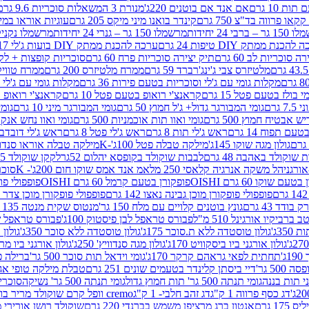
ת 10 גרם
אם אנד אם בוטנים 220ג'
מנורת 3 המשאלות סוכריות 9.6 גרם
קינדר בואנו מיני מיקס 205 גרם
עוגיות אוראו במילוי 
– ברבי 24 יחידות
מרשמלו 150 גר – גנרי 24 יחידות
מרשמלו נקניקייה 0
להכנת ממתק DIY טיפות 24 גרם
ערכה להכנת ממתק DIY בועות ג'לי 17 גרם
 סוכריות לב 60 גרם
תיק יצירה סוכריות פרח 60 גרם
סוכריות קופצות + לקקן - 
מלטיזרס צבי ג'ינג'רברד 59 גרם
ממרח מלטיזרס 200 גרם
ממרח טוויקס 200
מקלות גומי עם ג'לי וסוכריות בטעם פירות 36 גרם
מקלות גומי עם ג'לי וס
י בולז בטעם פטל 15 גרם
קראנצ'י רואופ בטעם פטל 10 גרם
קראנצ'י רואופ בטע
גרם
גומי המבורגר גדול+ ג'ל חמוץ 50 גרם
גומי המבורגר מיני 10 גרם
גומי
ש אבטיח חמוץ 500 גרם
גומי ואוו תות אוכמניות 500 גרם
גומי ואוו נחש אנקונדה 0
 תפוח 14 גרם
ראש ג'לי תות 8 גרם
ראש ג'לי פטל 8 גרם
ראש ג'לי דובדבן 8 גר
גולון מגה שוקו 145ג'
מילקה טבלה פטל 100ג'-K
מילקה טבלה אוראו סנדוויץ' 92ג
שוקולד באהבה 48 גרם
לבבות שוקולד בקופסא יהלום 52גר
לקקן שוקולד 25 גרם I LOVE YOU
הל משקה אנרגיה קלאסי 250 מל
אמ אנד אמס שוקו חום 200ג'- K
סוכריות 
עם שוקו 60 גרם OISHI
פופקורן בטעם קרמל 60 גרם OISHI
פופפולי פופקו
פופפולי פופקורן מוכן גבינה נאצו 142 גרם
פופפולי פופקורן מוכן צדר לבן 142
ודד 43 גרם
גונץ בוטנים קלויים עם מלח 150 גר'
מנטוס שקית מנטה 135 גרם
רביקיו אורגינל 510 מ"ל
פבורס טראפל לבן פיסטוק 100ג'
פבורס טראפל שוקו 
35ג'
גולון טוסטדה ללא ת.סוכר 175ג'
גולון טוסטדה ללא סוכר 350ג'
גולון א
גולון אורגני ביו ביסקוויט 170ג'
גולון מגה סנדוויץ' 250ג'
גולון אורגני ביו מריה 50
'
תחתית לפאי גראהם קרקר 170ג'
גומי וידאל תות סוכר 500 גר'
ברילה פסט
50 גר'
דיי ביסתן קלינדר בטעמים שונים 251 גרם
טבלת מילקה טופי אגוזים 00
גומי תנתה 500 גר' תות חמוץ גדול
גומי תנתה 500 גר' נשיקה
סוכרי
דג כסף פרווה 1 ק"ג
דג זהב חלבי- 1 ק"ג
cremo וופל קרם שוקולד מריר בודד
1 גרם
אנטון ברג מרציפן משמש בברנדי 220 גרם
שוקולד רושן אורירי מריר 