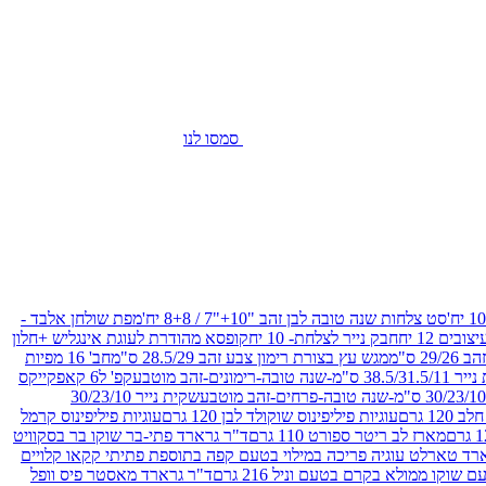
סמסו לנו
סט צלחות שנה טובה לבן זהב "10+"7 / 8+8 יח'
מפת שולחן אלבד -
חבק נייר לצלחת- 10 יח
קופסא מהודרת לעוגת אינגליש +חלון
 ס"מ
מגש עץ בצורת רימון צבע זהב 28.5/29 ס"מ
חב' 16 מפיות
-שנה טובה-רימונים-זהב מוטבע
קפ' ל6 קאפקייקס
שקית נייר 30/23/10
12 גרם
עוגיות פיליפינוס שוקולד לבן 120 גרם
עוגיות פיליפינוס קרמל
מארז לב ריטר ספורט 110 גרם
ד"ר גרארד פתי-בר שוקו בר בסקוויט
רד טארלט עוגיה פריכה במילוי בטעם קפה בתוספת פתיתי קקאו קלויים
קו ממולא בקרם בטעם וניל 216 גרם
ד"ר גרארד מאסטר פיס וופל