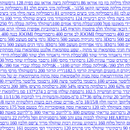
לד מילקה בון בון אוראו 86 גרם
מילקה ביצה אוראו עם כפית 128 גרם
שוקולד
גיות מילקה סנסיישן קקאו 156ג' - K
מילקה מיני ביצים חלב 81 גרם
מילקה ביצים 
 81 גרם
מילקה מיני ביצים ביסקוויט 81 גרם
מילקה ביצה מילוי מיני ביצים 97 גר
 ביצה מילוי קרם רביעייה 124 גרם
קוטדור מיני ביצים שוקולד מריר 100 גרם
די מאונטן פטל 100ג'
טבלת מרסי אגוזים 100ג'
שוקולד מילקה טבלה ג'לי 250 גר'-K
 דובאי שוקולד חלב פיסטוק וקדאיף 145 גרם
קוביות אפיפית במילוי קרם אגוזי לוז
מרשמלו JOOMI לב אדום 400 גרם
מרשמלו JOOMI בננה 400 גרם
3D גו'מי נקניקיה מעוצב 500 גרם
3D גו'מי צי'פס מעוצב 500 גרם
3D גו'מי אפרוחים מעוצב 500 גרם
3D גו'מי דגים מעוצב 500 גרם
ז חגיגי טסה
מארז שי מתוק - שפע טסה
מארז אלגנט טסה
מארז ענק ממתקים
די גראנדור מריר שקד 80ג'
טבלת היידי גראנדור חלב שקד 80ג'
טבלת היידי גר
נדס שברי עוגיות 120 גרם
קינדר מקסי 100 גרם
בר טובלרון שקד כחול 100ג'
לב 90ג'-K
מילקה טבלה יוגורט 100ג' - K
מילקה טבלה שברי אגוז 90ג'-K
קרס ח.בוטנים חמישייה קרימי 182.5ג'
ריץ קרקר 200 גרם
שוקולד מרסי מריר 250 ג
מארז טסה מנות קלאסי
מארז טסה מתוק מתמיד
מארז ים של מות
יסטר עכביש 100 גרם
גומי בליסטר פיצה 100 גרם
גומי בליסטר מילקשייק 100 גרם
2 גרם
למקה מרציפן 54% 200 גרם
למקה מרציפן 38% 200 גרם
קונ
נדר טריס חמישייה 102.5 גרם
מפת שולחן פורים כ 274*137 סמ ניילון
מארז שמי
חב' 20 שקית צלופן 36*17 ס"מ-מסכה-זהב
שקית נייר לבקבוק 11/11/36 ס"מ ס"מ-פורים שמח- דגם ענן
קופ' קרטון חלון 18/15/8 ס"מ -פורים שמח-דגם בועות דקל
שקית קרטון 24.5/19/8 ס"מ-פורים שמח-דגם בועות דקל
שוקולד לבן 120 גרם
מארז טסה פאן
סוכריות ג'לי בטעם פטל 175 גרם
סו
רוטב טריאקי שומשום 300 מ"ל
רוטב טריאקי 300 מ"ל
רוטב סאטה 240 גרם
HEART שוקולד לבבות צבע זהב 500 גרם
סניקרס וופל גליליות 22 גרם
טווי
רמל מלוח 160 גרם
קינג עוגיות רכות שוקולד מריר צ'יפס חלבון 160 גרם
מר
ם
קינדר שוקולד מיני פרנדס 120 גרם
קינדר הפי מומנטס 161 גרם
מילקה ע