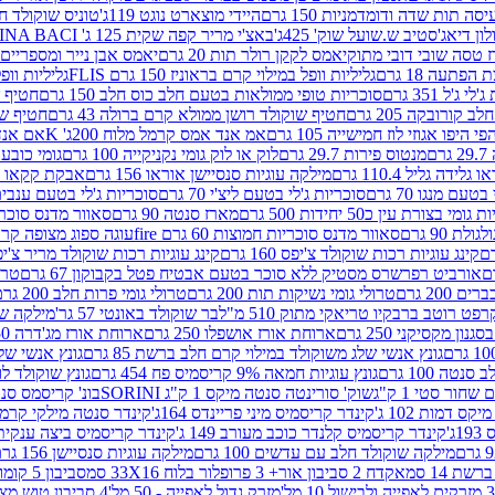
ה תות שדה ודומדמניות 150 גרם
היידי מוצארט נוגט 119ג'
טוניס שוקולד חלב 
לון דיאג'סטיב ש.שועל שוק' 425ג'
באצ'י מריר קפה שקית 125 ג' PERUGINA BACI
 טסה שובי דובי מתוק
יאמס לקקן רולר תות 20 גרם
יאמס אבן נייר ומספריים 18 גרם
 הפתעה 18 גרם
גליליות וופל במילוי קרם בראוניז 150 גרם FLIS
גליליות וופל במי
ג'ל 351 גרם
סוכריות טופי ממולאות בטעם חלב כוס חלב 150 גרם
חטיף שו
קורובקה 205 גרם
חטיף שוקולד רושן ממולא קרם ברולה 43 גרם
חטיף שוק
 היפו אגוזי לוז חמישייה 105 גרם
אמ אנד אמס קרמל מלוח 200ג' K
אם אנד א
ם
מנטוס פירות 29.7 גרם
לוק או לוק גומי נקניקייה 100 גרם
גומי כובע כחול
 גלידה גליל 110.4 גרם
מילקה עוגיות סנסיישן אוראו 156 גרם
אבקת קקאו 400 גרם
טעם מנגו 70 גרם
סוכריות ג'לי בטעם ליצ'י 70 גרם
סוכריות ג'לי בטעם ענבים 70 ג
ומי בצורת עין כ50 יחידות 500 גרם
מארז סנטה 90 גרם
סאוור מדנס סוכריות
 90 גרם
סאוור מדנס סוכריות חמוצות 60 גרם fire
עוגה ספוג מצופה קרם וניל 
קינג עוגיות רכות שוקולד צ'יפס 160 גרם
קינג עוגיות רכות שוקולד מריר צ'יפס 160 
אורביט רפרשרס מסטיק ללא סוכר בטעם אבטיח פטל בקבוקון 67 גרם
טרולי
 200 גרם
טרולי גומי נשיקות תות 200 גרם
טרולי גומי פרות חלב 200 גרם
רפט רוטב ברבקיו טריאקי מתוק 510 מ"ל
בר שוקולד באונטי 57 גר'
מילקה שוקו
ון מקסיקני 250 גרם
ארוחת אורז אושפלו 250 גרם
ארוחת אורז מג'דרה 250 גרם
גונץ אנשי שלג משוקולד במילוי קרם חלב ברשת 85 גרם
גונץ אנשי שלג
נטה 100 גרם
גונץ עוגיות חמאה 9% קריסמיס פח 454 גרם
גונץ שוקולד לו
שחור סטי 1 ק"ג
שוק' סורינטה סנטה מיקס 1 ק"ג SORINI
בונ' קריסמס סנטה עם פפ
ס דמות 102 ג'
קינדר קריסמיס מיני פריינדס 164ג'
קינדר סנטה מילקי קרמל 110
ג'
קינדר קריסמיס קלנדר כוכב מעורב 149 ג'
קינדר קריסמיס ביצה ענקית בנו
מילקה שוקולד חלב עם עדשים 100 גרם
מילקה עוגיות סנסיישן 156 גרם
ת 14 סמ
אקדח 2 סביבון אור+ 3 פרופלור בלוח 33X16 סמ
סביבון 5 קומות בלוח 17X12 סמ
מזרק גדול לאפייה - 50 מל'
4 סביבון טוש מצייר בלוח 29X10 סמ