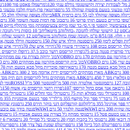
גומי נודלס ענקי 120ג'
מרשמלו פאסט פוד 100ג'
טר
ן טבעוני בטעם פיסטוק שוקולד 55 גרם
פרוטאין פרו-חטיף חלבון טבעוני בטעם 
יגלה מצופה שוקולד לבן 55 גרם כרמית MIX
בייגלה מצופה שוקולד חלב 55 גרם כרמית MIX
טופי כדורים בטעם תותי פרוטי 16 גרם
בונ' פח דמות סנטה השומר 350 גרם SORINI
קס צבעים
שק' קונפטי פי.וי.סי-כד שמן מיקס צבעים
ממתק גומי מתקלף מיקס 60 גרם
סט 12 קישוטי שולחן לחנוכה -כחול/זהב מיטאלי
חב' 10 כוסות נייר-חנוכה שמח כחול/זהב מיטאלי
ס"מ -חנוכה שמח כחול/זהב מיטאלי
סט 12 קישוטי שולחן לחנוכה -צבעוני
ות וופלים לימון 250 גרם
סנטה וורלד איש שלג 150 גרם
סנטה וורלד סנטה,איש ש
קריסמס בכוס 108 גרם
היידי פינגווין 70ג'
היידי איש שלג 70ג'
היידי איש שלג 50
דר סורפריז סנטה בנים 75ג'
פררו קריסמס רושר כוכב 37.5 ג'
דופלו קריסמיס איש
רטון עם ממתקים 170 גרם VOBRO
בונ' ירוקה בצורת עץ עם ממתקים 170 גרם OBRO
רם VOBRO
בונ' בית קריסמס מקרטון עם ממתקים 200 גרם VOBRO
10 סביבון פ
מקל סבא בטעם מנטה 170 גרם
אירופה סוכריות מקל סבא בטעם תות 170 גרם
ABK מארז ממתקים לקריסמיס ידית אדומה מס' 2 300 גרם
ABK מארז מתנה פעמון לקריסמיס מס' 1 200 גרם
ABK מארז ממתקים גדול לקריסמיס דגם תיק מס' 4 500 גרם
1 גרם
מונסטר אולטרה תות 500 מ"ל
מונסטר 500 מ"ל ROSSI
גומי לעי
אמ אנד אמס כחול קריספי 107ג'
פררו רושר קריסמיס עץ אשוח 150ג'
טרולי גומי ממולא תות 75 גרם
טרולי גומי זחלים 150 גרם
טרולי מרשמלו ב
ו 75 גרם
ד"ר פפר וניל מוקצף 355 מ"ל
ד"ר פפר בטעם אוכמניות 355 מ"ל
 פפר אורגינל 355 מ"ל
קלוגס קורנפלקס דגני בוקר תירס 250 גרם
גונץ שוקולד 
שקית 200 גרם WAWI
סנטה קלנדר 50 גרם WAWI
סנטה בודד עם כובע 80 גרם WAWI
עט בטעם פטל 15 גרם
גוסי ממתק ג'ל בצורת עט בטעם אבטיח 15 גרם
גוס
ובאי 200 גרם
גוסי ג'ל בקבוק חמוץ 20 גרם
גוסי ג'ל סמיילי 20 גרם
מארז 6 יח' תיבת אוצר פלסטיק
פרינגלס הכל בייגל 158 גרם
פרינגלס שמנת בצל צדר 158 גרם
פרינגלס מ
גרם
אוראו מארז וניל 12 יח' 441.6 גרם
אוראו מארז גלידה 12 יח' 331.2 גרם