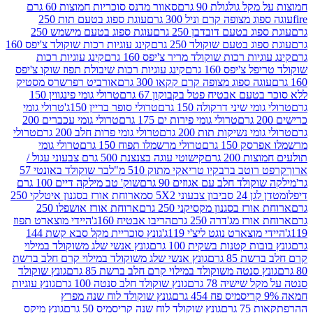
 גולגולת 90 גרם
סאוור מדנס סוכריות חמוצות 60 גרם
 מצופה קרם וניל 300 גרם
עוגת ספוג בטעם תות 250
 בטעם דובדבן 250 גרם
עוגת ספוג בטעם מישמש 250
ג בטעם שוקולד 250 גרם
קינג עוגיות רכות שוקולד צ'יפס 160
יות רכות שוקולד מריר צ'יפס 160 גרם
קינג עוגיות רכות
'יפס 160 גרם
קינג עוגיות רכות שיבולת תפוז שוקו צ'יפס
ה ספוג מצופה קרם קקאו 300 גרם
אורביט רפרשרס מסטיק
עם אבטיח פטל בקבוקון 67 גרם
טרולי גומי פינגווין 150
י שיני דרקולה 150 גרם
טרולי סופר בריין 150ג'
טרולי גומי
טרולי גומי פירות ים 175 גרם
טרולי גומי עכברים 200
י נשיקות תות 200 גרם
טרולי גומי פרות חלב 200 גרם
טרולי
150 גרם
טרולי מרשמלו תפוח 150 גרם
טרולי גומי
200 גרם
קישוטי עוגה בצנצנת 500 גרם צבעוני עגול /
טב ברבקיו טריאקי מתוק 510 מ"ל
בר שוקולד באונטי 57
ולד חלב עם אגוזים 90 גרם
שוק' טב מילקה דיים 100 גרם
יבון צבעוני 5X2 סמ
ארוחת אורז בסגנון איטלקי 250
ז בסגנון מקסיקני 250 גרם
ארוחת אורז אושפלו 250
ז מג'דרה 250 גרם
הריבו אבטיח 160ג'
היידי מוצארט תפוז
וצארט נוגט ליצ'י 119ג'
גונץ סוכריית מקל סבא קשת 144
ת קטנות בשקית 100 גרם
גונץ אנשי שלג משוקולד במילוי
85 גרם
גונץ אנשי שלג משוקולד במילוי קרם חלב ברשת
 סנטה משוקולד במילוי קרם חלב ברשת 85 גרם
גונץ שוקולד
שישיה 78 גרם
גונץ שוקולד חלב סנטה 100 גרם
גונץ עוגיות
גונץ שוקולד לוח שנה מפרץ
גרם
גונץ שוקולד לוח שנה קריסמיס 50 גרם
גונץ מיקס