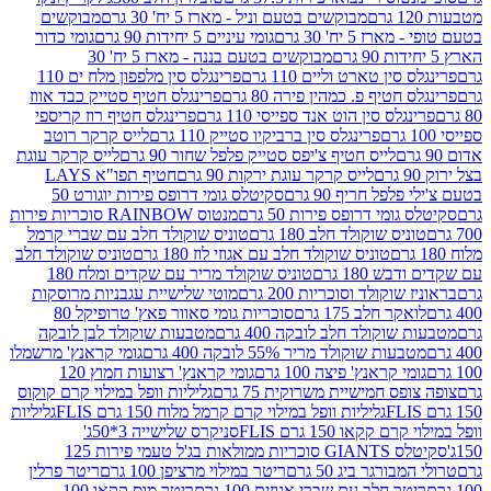
מבוקשים בטעם וניל - מארז 5 יח' 30 גרם
מבוקשים
5 יח' 30 גרם
גומי עיניים 5 יחידות 90 גרם
גומי כדור
מבוקשים בטעם בננה - מארז 5 יח' 30
ין טארט וליים 110 גרם
פרינגלס סין מלפפון מלח ים 110
חטיף פ. כמהין פירה 80 גרם
פרינגלס חטיף סטייק כבד אווז
לס סין הוט אנד ספייסי 110 גרם
פרינגלס חטיף רוז קריספי
פרינגלס סין ברביקיו סטייק 110 גרם
לייס קרקר רוטב
לייס חטיף צ'יפס סטייק פלפל שחור 90 גרם
לייס קרקר עוגת
לייס קרקר עוגת ירקות 90 גרם
חטיף תפו"א LAYS
פל חריף 90 גרם
סקיטלס גומי דרופס פירות יוגורט 50
ומי דרופס פירות 50 גרם
מנטוס RAINBOW סוכריות פירות
יס שוקולד חלב 180 גרם
טוניס שוקולד חלב עם שברי קרמל
טוניס שוקולד חלב עם אגוזי לוז 180 גרם
טוניס שוקולד חלב
 180 גרם
טוניס שוקולד מריר עם שקדים ומלח 180
וקולד וסוכריות 200 גרם
מוטי שלישיית עגבניות מרוסקות
ר חלב 175 גרם
סוכריות גומי סאוור פאץ' טרופיקל 80
וקולד חלב לובקה 400 גרם
מטבעות שוקולד לבן לובקה
ות שוקולד מריר 55% לובקה 400 גרם
גומי קראנץ' מרשמלו
י קראנץ' פיצה 100 גרם
גומי קראנץ' רצועות חמוץ 120
ס חמישיית משרוקית 75 גרם
גליליות וופל במילוי קרם קוקוס
גליליות וופל במילוי קרם קרמל מלוח 150 גרם FLIS
גליליות
קקאו 150 גרם FLIS
סניקרס שלישייה 3*50ג'
סקיטלס GIANTS סוכריות ממולאות בג'ל טעמי פירות 125
ורגר ביג 50 גרם
ריטר במילוי מרציפן 100 גרם
ריטר פרלין
ר חלב עם שברי אגוזים 100 גרם
ריטר מוס קקאו 100