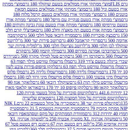
וצ'י ממתקי אורז ממולאים בטעם שוקולד 180 גרם
מוצ'י ממתק
180 גרם
מוצ'י ממתקי אורז ממולאים בטעם חמאת
מוצ'י ממתקי אורז ממולאים בטעם קרמל מלוח 180
תק אורז בטעם פנקייק עם מייפל 180 גרם
מוצ'י ממתק אורז
18 גרם
מוצ'י ממתק אורז בטעם עוגת גבינה ותותים 180
תק אורז בטעם תה מאצ'ה וחלב 180 גרם
אמיצ'לי קרם חלב
סוכריות 100 גרם
ממרח דובאי פטל חלבי 500 גרם
קרמבה
פרורי קראמבל 400 גרם
רוטב פירות יער 300 מ"ל
רוטב
 300 מ"ל
רוטב נוצ'יטלו חלבי 300 מ"ל
מלית פירות יער
דבן אמרנה בסירופ 300 גרם
מילוי קינמון 500 גרם
קרם
קרמו ריו 500 גרם
קרם פטל למילוי מקרון 500 ג'
סניידרס
טעם צ'דר 319 גרם
מלו מרשמלו טוויסט מילוי תפוח 63
לו טוויסט מילוי תפוז 63 גרם
לקקן פיןפופ-פירות צובע לשון
מרשמלו גלידה 100 גרם
מרשמלו גלידה 25 גרם
מלו פלוס
עוני 100 גרם
מלו פלוס מרשמלו מיני ורוד לבן 100 גרם
מלו
 מילוי תות 63 גרם
שוקולד דובאי 60 גרם
לואקר אגוז 90
ו 90 גרם
לקקן פיןפופ 10 יח' 170 גרם
אוראו קלאסי מארז
לוקיטוס סוכריות על מקל בטעמי פירות 120
סוכריות על מקל חמוצות 120 גרם
מארס שלישייה
פירות יער 38 גרם
סוכריה על מקל בטעמים 22 גרם
NIK L
מסטיק חמישיות בטעמים 21.5 גרם
מסטיק
מזוודת הממתקים של מקס וטסה
מאפין דובאי
יה XL מסטיק אבטיח 250 מ"ל
משקה אנרגיה XL
2 מ"ל
גם דיפ בטעם תות 67 גרם
גם דיפ בטעם פטל 67
ס ריינבואו פירות 37.5 גרם
טובלרון חלב 360ג'
לקריץ ונקו