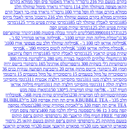
 216 גרם
ד"ר גרארד מאסטר פיס וופל ממולא בקרם
שוקולד חלב 114 גרם
ד"ר גרארד סימול שוקולד חלב
וזי לוז וופל פריך 100 גרם
ד"ר גרארד פתי-בר דאבל קרם
לא בקרם בטעם שוקולד חלב 216 גרם
בונ' מרסי לאבלי מיקס
בליז שוקולד לבן 185ג'
מרסי שקית פטיט מריר 125ג'
מרסי
ב 125ג'
מרסי שקית פטיט קפה
505399010
לינדט לינדור טבלה פיסטוק 100ג'
קינדר שוקוצ'יפס
ילקה תות יוגורט 100ג' - K
מילקה אוראו סנדוויץ' 92 ג' -
בן 100 ג' - K
מילקה שוקולד חלב עם פצפוצי אורז 100ג'
ה אוראו 100ג' K
מילקה לוטוס ביסקוף 90ג' - K
מרסי
אנץ' 125ג'
מרסי לאבליז קרמי 185ג'
פררו דופלו צ'וקנאט
 שלוקים להקפאה בצורת נחש 280 מ"ל
פרוטיז פירות 300
י בשקית 300 גרם
פרינגלס אורגינל 165 גרם
קנדי בייטס ירוק
קנדי בייטס מתוק אדום 20 גרם
ביצת הפתעה ענקית בנים 36
ל מקל בטעמים 15 גרם
סוכריה על מקל בטעמים 15 גרם
גומי
 מנגו 311ג'
גומי מקסיקני דולצ'ה אבטיח 311ג'
גומי מקסיקני
ג'
גומי מקסיקני דולצ'ה תות 311ג'
חטיף מילקה אוראו
ליאון שוקו חמישייה 5*30ג' 150ג'
מארז טסה מגש
יקס לבן חמישייה 230ג'
מלטיזרס שקית פינוק 68ג'- K
טובלרון
BUBBLE TEA אייס תה תות אפרסק 320 מ"ל
BUBBLE
אבקת נסקוויק שוקו 280ג'
נסטלה נסקפה
פסטה ברילה חלבון פנה 400ג'
צ'ופה צופס חמוץ
דפדפי קוקוס צ'יפס קוקוס
2 גרם
דפדפי קוקוס צ'יפס קוקוס בטעם קקאו 25 גרם
ווי
 מנגו 20ג'
ווי סמארט קראנצי אננס 20ג'
ווי סמארט קראנצי