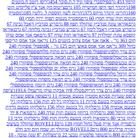
פילסברי ציפוי וניל ל.ת.סוכר 454ג'
ריסז רוטב ח.בוטנים
פי היפו חמישייה 105 גרם
צ'יטוס מק אנד צ'יז פליימינג הוט
ינדר מיקס 375ג'
הריבו לשון תוססת ל. ג'לטין 185ג'
מסטיק
ה חמוץ 60 גרם
מסטיק מנטוס תפוח ירוק חמוץ 60
גה סנדביץ שוקולד תפוז 88 גרם
ריצ סנדביץ דאבל גבינה 67
ץ דאבל לימון 67 גרם
ריצ סנדביץ גבינה מלוחה 67 גרם
אוראו
מולדת 97 גרם
אוראו תות שדה 97 גרם
אמ אנד אמס שוקו
אמ אנד אמס צהוב בוטנים 125 גר'
אמ אנד אמס קריספי
אמ אנד אמס פאוצ' חום 125 גר' - K
פופפולי פופקורן 240
פיניו
פופפולי פופקורן 240 גרם מתוק מלוח
פופפולי פופקורן 240
ו
פופפולי פופקורן 240 גרם חמאה סינמה
פופפולי פופקורן 240
פולי פופקורן 240 גרם חמאה אורגני
פופפולי פופקורן 240
פופפולי פופקורן 240 גרם מלח ים ופלפל
פופפולי פופקורן 240
מלוח
פופפולי פופקורן 240 גרם צדר לבן
פופפולי פופקורן 240
וב
פופפולי פופקורן 240 גרם חמאה מופחת שומן
פופפולי
פופפולי פופקורן 240 גרם קינמון טוסט
פופפולי
נסטלה 8יח אבקת שוקו מרשמלו 193.6ג'
צ'ופה
 סבתא מסטיק בטעם אבטיח 11 גרם
צופה צופס שערות
בטעם פירות 11 גרם
לקקן ג'ל לב תות 156 גרם
לקקן ג'ל
 גרם
לקקן ג'ל בטעם קולה 156 גרם
לקקן בטעם גלידת
ם
לקקן ברווזון בטעם תות שדה 240 גרם
מארז 8 יח'
מארז לקקן בטעם גלידת תות 200 גרם
לקקן ברבי 13
 אייק פטל כחול חמוץ 120 גרם
ROVELLI שוקולד בעיצוב
80 גרם
ROVELLI שוקולד חג שמח חום זהב חלב
שופר פלסטיק טבעי 22 ס"מ
צלחת "8 שנה טובה - 10