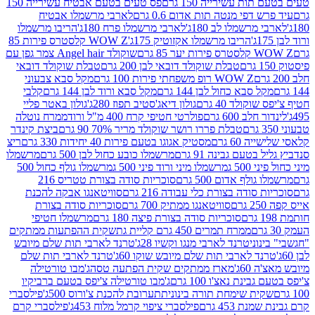
ת עשירייה 150 גרם
פס טעים בטעם אבטיח עשירייה 150
דפי מנטה תות אדום 0.6 גרם
לארבי מרשמלו אבטיח
מרשמלו לב 180ג'
לארבי מרשמלו פרח 180ג'
הריבו מרשמלו
הריבו מרשמלו אקזוטיק 175ג'
WOW Z קלסטרס פירות 85
 85 גרם
שוקולד Angel hair צמר גפן עם
טבלת שוקולד דובאי לבן 200 גרם
טבלת שוקולד דובאי
WOW Z רופ משפחתי פירות 100 גרם
מקל סבא צבעוני
 סבא כחול לבן 144 גרם
מקל סבא ורוד לבן 144 גרם
קלבי
ולד 40 גרם
גולון דיאג'סטיב תפוז 280ג'
גולון באטר פליי
ב 600 גרם
פולרטי חטיפי קרח 400 מ"ל ורוד
ממרח נוטלה
טבלת פררו רושר שוקולד מריר 70% 90 גרם
ביצת קינדר
60 גרם
מסטיק אגוגו בטעם פירות 40 יחידות 330 גרם
ריצ
טעם גבינה 91 גרם
מרשמלו כובע כחול לבן 500 גרם
מרשמלו
50 ג
מרשמלו מיני ורוד פיני 500 ג
מרשמלו גולף כחול 500
לף אדום 500 גרם
סוכריות סודה בצורת טטריס 216
סודה בצורת כלי עבודה 216 גרם
סוויטאנגו אבקה להכנת
סוויטאנגו ממתיק 700 גרם
סוכריות סודה בצורת
סוכריות סודה בצורת פיצה 180 גרם
מרשמלו חטיפי
ממרח תמרים 450 גרם קליית גת
שקית ההפתעות ממתקים
וני
טרנד לארבי מנגו וקשיו 28ג'
טרנד לארבי תות שלם מיובש
ד לארבי תות שלם מיובש שוקו 60ג'
טרנד לארבי תות שלם
6ג'
מארז ממתקים שקית הפתעה טסה
ג'מבו טורטילה
נת נאצ'ו 100 גרם
ג'מבו טורטילה צ'יפס בטעם ברביקיו
ית שימחת תורה בינונית
תערובת להכנת צ'ורוס 500ג'
פילסברי
 453 גרם
פילסברי ציפוי קרמל מלוח 453ג'
פילסברי קרם