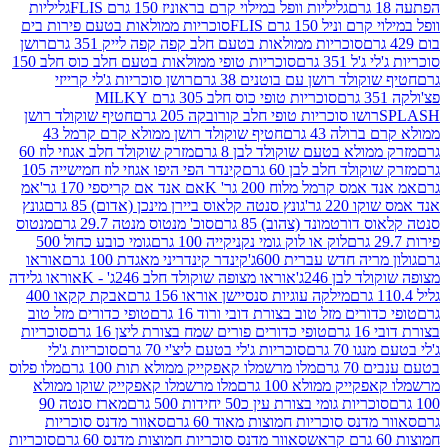
גליליות וופל במילוי קרם בראוניז 150 גרם FLIS
גליליות
יל 150 גרם FLIS
סוכריות ממולאות בטעם פירות בים
סוכריות ממולאות בטעם חלב קפה קפה לייק 351 גרם
רושן
351 גרם
סוכריות טופי ממולאות בטעם חלב כוס חלב 150
ולד רושן עם בוטנים 38 גרם
רושן סוכריות ג'לי קרייזי
סוכריות טופי כוס חלב 305 גרם MILKY
ושו סוכריות טופי חלב קורובקה 205 גרם
חטיף שוקולד רושן
לה 43 גרם
חטיף שוקולד רושן ממולא קרם קרמל 43
ולא בטעם שוקולד לבן 8 גרם
מזרק שוקולד חלב אגוזי לוז 60
לד חלב לבן 60 גרם
קינדר הפי היפו אגוזי לוז חמישייה 105
ס קרמל מלוח 200 גר' K
אם אנד אם קריספי 170 גר'
אמ
2 גר'
גונץ סנטה קלאוס ביירן מינכן (אדום) 85 גרם
גונץ
ורטמונד (צהוב) 85 גרם
סוכ' מנטוס מנטה 29.7 גרם
מנטוס
לוק או לוק גומי נקניקייה 100 גרם
גומי כובע כחול 500
יה חדש עברית 600ג'
קינדר קינדריני מאגדת 100 גרם
אוראו
לבן 246ג'
אוראו מצופה שוקולד חלב 246ג' - K
אוראו גלידה
מילקה עוגיות סנסיישן אוראו 156 גרם
אבקת קקאו 400
רים מזל טוב בצורת דובי ורוד 16 גרם
טופי כדורים מזל טוב
ם
טופי כדורים פורים שמח בצורת ליצן 16 גרם
סוכריות
70 גרם
סוכריות ג'לי בטעם ליצ'י 70 גרם
סוכריות ג'לי
גרם
מלו מרשמלו קאפקייק ממולא תות 100 גרם
מלו פלוס
יק ממולא 100 גרם
מלו מרשמלו קאפקייק שוקו ממולא
יות גומי בצורת עין כ50 יחידות 500 גרם
מארז סנטה 90
נס סוכריות חמוצות מאוד 60 גרם
סאוור מדנס סוכריות
סאוור מדנס סוכריות חמוצות מדנס 60 גרם
סוכריות