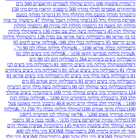
ק 100 ג'
קרם שוקולד לשמרים וקראנצ'ים 500 גרם
רסו למילוי מקרון 500 גרם
פניני קראנץ מיקס מיני 150
תק בטעם מלון מתקלף גדול 135ג'
טרנד ממתק בטעם
גדול 135ג'
פוקי מקלות דאבל שוקולד 47 גרם
שוק' בר פוקי
 33 גרם
פוקי מקלות לבן עוגיות 40 גרם
פוקי מקלות
רם
מילקה ביצה חלב עם כפית 136 גרם
שוקולד מילקה
 גרם
מילקה ביצה אוראו עם כפית 128 גרם
שוקולד מילקה
גרם
מילקה בבלי חלב 90ג'-K
מילקה ארנב לוטוס 95
ה אוראו 100ג' - K
שוקולד מילקה טבלה לבן 90 גר' -
ה סנסיישן קקאו 156ג' - K
מילקה מיני ביצים חלב 81
ים ביסקוויט 264 גרם
מילקה חום לבן 90 גרם
ולד מילקה מיני ביצים קריספי 81 גרם
מילקה מיני ביצים לבן
מילקה מיני ביצים ש.לבן 81 גרם
מילקה מיני ביצים ביסקוויט
 ביצה מילוי מיני ביצים 97 גרם
מילקה מיני ביצים אוראו 81
י ביצים דאיים 81 גרם
מילקה קרם אגוזים 85 גרם
קה ביצי שוקולד לבן 90 גרם
מילקה ביצה מילוי קרם רביעייה
דור מיני ביצים שוקולד מריר 100 גרם
קוטדור ביצים שוקולד
טבלת מילקה ביסקוויט קרם 100ג' - K
מילקה טבלה תות
נדר חלב במילוי קרם קקאו 46.8 גרם
בונ' היידי מאונטן פטל
סי אגוזים 100ג'
שוקולד מילקה טבלה ג'לי 250 גר'-K
מילקה
פאוס 260ג' - K
ליאון שוקולד לבן חמישייה 5*30ג'
וגיות שוקוצי'פס צימוק 135ג' - K
גומי בננה כ 30 גרם
בר
 חלב פיסטוק וקדאיף 145 גרם
קוביות אפיפית במילוי קרם
 כרמית 200 גרם
מרשמלו JOOMI מיני גולף לבן 400
400 גרם
מרשמלו JOOMI מיני גולף