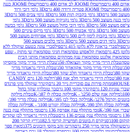
מרשמלו JOOMI לב אדום 400 גרם
מרשמלו JOOMI בננה
JOOM פטריה ורודה 400 גרם
3D גו'מי דובי ורוד
3D גו'מי בקבוק תות 500 גרם
3D גו'מי צבים 500 גרם
3D
 500 גרם
3D גו'מי נקניקיה מעוצב 500 גרם
3D גו'מי
גרם
3D גו'מי דובי כחול מעוצב 500 גרם
3D גו'מי כבשה
3D גו'מי אבטיח 500 גרם
3D גו'מי מיקס עיניים 500
3D גו'מי אפרוחים מעוצב 500
3D גו'מי כלבים מעוצב 500
ראוניז ללא גלוטן 415 גרם
פילסברי עוגה בטעם שוקולד ללא
מארז קלאסוש טסה
מארז חגיגי טסה
מארז שי מתוק - שפע
אלגנט טסה
מארז ענק ממתקים טסה
מארז מותגי הבית
ידי מריר מקור וונצואלה 50ג'
טבלת היידי מריר מקור מקסיקו
ידי מריר מקור אקוואדור 50ג'
טבלת היידי גראנדור מריר
לת היידי גראנדור חלב שקד 80ג'
טבלת היידי גראנדור מריר
ת היידי גראנדור חלב אגוז 80ג'
רולטה 120 גרם CANDY
תק פירות עם סוכריית נייר 20 גרם
קינדר שוקולד מיני פרנדס
רם
קינדר מקסי 100 גרם
בר טובלרון שקד כחול
וז שלם 250ג' - K
מילקה טבלה לו 87ג'-K
טבלת מילקה
2ג'-K
מילקה בבלי לבן 95ג'-K
מילקה טבלה מריר 90ג'-
חלב 90ג'-K
מילקה טבלה יוגורט 100ג' - K
מילקה טבלה
גומי מתקלף ענק אפרסק 136 גרם
גומי מתקלף ענק בננה
י מתקלף ענק ענבים 136 גרם
טבלת היידי גראנדור לבן שקדים
סניקרס ח.בוטנים חמישייה קרימי 182.5ג'
ריץ קרקר 200
סי מריר 250 גרם
הריבו זהב מקסי דובונים 375ג'
מארז ספר
ומי בליסטר תירס 100 גרם
פרח שוקולד 18 גרם באריזה