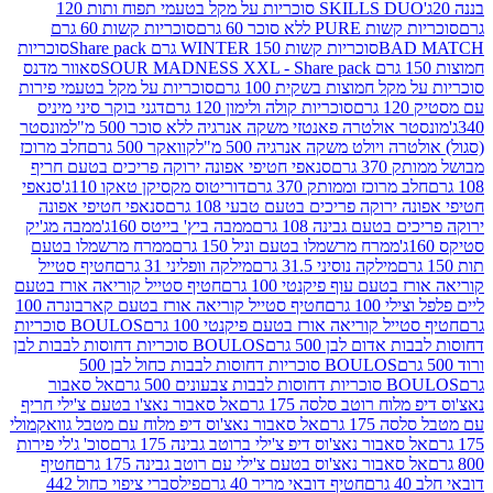
SKILLS DUO סוכריות על מקל בטעמי תפוח ותות 120
P ללא סוכר 60 גרם
סוכריות קשות 60 גרם
BAD
סוכריות קשות WINTER 150 גרם Share pack
סוכריות
סאוור מדנס
קל חמוצות בשקית 100 גרם
סוכריות על מקל בטעמי פירות
סוכריות קולה ולימון 120 גרם
דגני בוקר סיני מיניס
 אולטרה פאנטזי משקה אנרגיה ללא סוכר 500 מ"ל
מונסטר
ה ויולט משקה אנרגיה 500 מ"ל
קוואקר 500 גרם
חלב מרוכז
3 גרם
סנאפי חטיפי אפונה ירוקה פריכים בטעם חריף
 מרוכז וממותק 370 גרם
דוריטוס מקסיקן טאקו 110ג'
סנאפי
ירוקה פריכים בטעם טבעי 108 גרם
סנאפי חטיפי אפונה
בטעם גבינה 108 גרם
ממבה ביץ' בייטס 160ג'
ממבה מג'יק
ממרח מרשמלו בטעם וניל 150 גרם
ממרח מרשמלו בטעם
מילקה נוסיני 31.5 גרם
מילקה וופליני 31 גרם
חטיף סטייל
בטעם עוף פיקנטי 100 גרם
חטיף סטייל קוריאה אורז בטעם
100 גרם
חטיף סטייל קוריאה אורז בטעם קארבונרה 100
יל קוריאה אורז בטעם פיקנטי 100 גרם
BOULOS סוכריות
אדום לבן 500 גרם
BOULOS סוכריות דחוסות לבבות לבן
BOULOS סוכריות דחוסות לבבות כחול לבן 500
 צבעונים 500 גרם
אל סאבור
וח רוטב סלסה 175 גרם
אל סאבור נאצ'ו בטעם צ'ילי חריף
175 גרם
אל סאבור נאצ'וס דיפ מלוח עם מטבל גוואקמולי
סאבור נאצ'וס דיפ צ'ילי ברוטב גבינה 175 גרם
סוכ' ג'לי פירות
סאבור נאצ'וס בטעם צ'ילי עם רוטב גבינה 175 גרם
חטיף
חטיף דובאי מריר 40 גרם
פילסברי ציפוי כחול 442