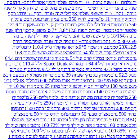
מרכז שולחן רימון אקרילי זהב+ הדפסה -
ר זהב דקורטיבי + כיתוב שנה טובה
קישוטי שולחן אקרילי שנה
יח'
קישוטי שולחן אקרילי שנה טובה -כסף - 5 יח'
דג כסף
 ס"מ
דבש לחיץ 250 גרם עמק חפר
עוגת דבש עוגל'ה
טיק בצורת רימון ק. 7 ס"מ-שקוף
חב' 6 כלי
 -בצורת תפוח 12.8*13.8*7 ס"מ
קופ' קרטון חלון שנה
קפ' קרטון חלון שנה טובה
אגרת+ מעטפה שנה טובה שופר/ספר תורה
מגנט חג שמח 5*9
אוראו שוקולד גליל 110.4 גרם
גלילות
קרם שוקולד 54 גרם
אוראו שוקולה מרשמלו תות 168
ראו במילוי קרם וניל 54 גרם
אוראו עוגיות שוקולד חום 64.4
ת וניל 64.4 גרם
אוראו Space Dunk גליל 110.4 גרם
חטיף
גרם
חטיף טאקיס דרגון צ'ילי 92.3 גרם
חטיף טאקיס
ממתק בקבוקי שעווה 39 גרם
סוכריות ממולאות בטעם דבש
יני 200 גרם
איטריות אורז מקלות 600 גרם
לוק או לוק גומי
טודיי חטיף חלבון קרמל מלוח 65 גרם
מארז של 10 יח'
ס 140 גרם
פחית תפוחחה משקה אורגני מוגז תפוח ואננס
ת לימוננדה משקה אורגני מוגז- לימון וליים 250 מ"ל
פחית
אורגני מוגז תפוזי דם ודומדמניות 250 מ"ל
גרגרי טפיוקה
גרגרי טפיוקה גדולים 400 גרם
מיסו כהה 500 גרם
מיסו
נאצ'וס טבעי 50 גרם
נאצ'וס תירס כחול 50 גרם
נאצ'וס
פרינגלס סין פלפל ופרמזן 110 גרם
ביאנקה שוקולד
ם
ביאנקה שוקולד מריר 72% 100 גרם
ביאנקה שוקולד
ביאנקה שוקולד לבן בטעם קרמל 100 גרם
ביאנקה
100 גרם
גומי לעיסה צבעוני 1 ק"ג
גומי לעיסה אבטיח 1