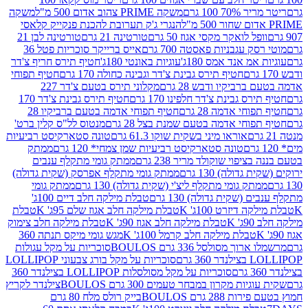
 100 גרם
משקה PRIME צהוב אדום 500 מ"ל
משקה
הנגרי ג'ק תערובת להכנת פנקייק קלאסי
ל לואקר מקסי אגוז 50 גרם
טורטינה 21 גרם
טורטינה לבן 21
 עגבניות פאסטה 700 גרם
אייס ברייקר סוכריות פטל 36
מ אנד אמס 180ג'
עוגיות באונטי 180ג'
חטיף תירס חריף צ'דר
חטיף תירס גבינת צ'דר וגבינה כחולה 170 גרם
חטיף תפוחי
ביקיו ודבש 28 גרם
מקלוני תירס בטעם צ'דר 227
 גבינת צ'דר חלפינו 170 גרם
חטיף תירס גבינת צ'דר 170
חי אדמה 28 גרם
חטיף תפוחי אדמה בטעם ברביקיו 28
וחי אדמה בטעם שמנת בצל 28 גרם
מנטוס לל"ס קלין ברט'
אוראו מיני בשקית שוקו 61.3 גרם
טונה סטארקיסט רביעיות
טונה סטארקיסט רביעיות שמן צמחי* 120 גרם
ממתק
יפוי שוקולד מריר 238 גרם
ממתק גומי מתקלף ענבים
דולה) 130 גרם
ממתק גומי מתקלף אפרסק (שקית גדולה)
ק גומי מתקלף ליצ'י (שקית גדולה) 130 גרם
ממתק גומי
(שקית גדולה) 130 גרם
טבלת מילקה חלב דיים 100ג'
דיזרט 100ג' K
טבלת מילקה חלב אגוז שלם 95ג' K
טבלת
K
טבלת מילקה חלב אגוז 90ג' K
טבלת מילקה חלב צימוק
טבלת מילקה חלב קרמל 100ג' K
מגש גומי מיקס תנתה 360
 מסולסל 336 גרם BOULOS
סוכריות על מקל עגולות
 גרם
סוכריות על מקל בורג צבעוני LOLLIPOP
סוכריות על מקל מסולסלות LOLLIPOP בצילנדר 360
ות מקרון במבחר טעמים 300 גרם BOULOS
צילנדר לקריץ
28 גרם BOULOS
בייק רולס מלח 80 גרם