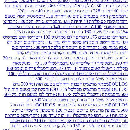
נוטלה 200 גרם
גולון טווינס ללא ת.סוכר 147ג'
גולון סנדוויץ'
250ג'
גולון דיאג'סטיב מוזלי 365ג'
מסטיק חמוץ בטעם תות
מסטיק חמוץ בטעם מנגו 40 יחידות 328
 בטעמים שונים 40 יחידות 328 גרם
מסטיק חמוץ בטעם
רה 40 יחידות 328 גרם
בד"צ טורינו חלב 320 גר'
בד"צ
100ג'
הריבו בלוני לבבות 140 גרם
הריבו נחשים תאומים
שקית 160 גרם דובי צבעוני
הריבו מיקס אדומים 175
ים 175 גרם
ריטר לבן סמרטיס 100 גרם
ריטר חלב סמרטיס
יטוס רוטב דיפ סלסה חריף עדין 300 גרם
דוריטוס רוטב דיפ
ם
דוריטוס רוטב דיפ סלסה חריף 300 גרם
דוריטוס
ת חמוצה ושום 280 גרם
קווסט עוגיית חלבון שוקולד
 עוגיית חלבון חמאת בוטנים שוקולד צ'יפס
מארז לקקן ברבי 30
קינדר ג'וי שלישייה 60 גרם
מרשמלו 150 גר – סוניק
מארז
מס צבעוני 18 יח' 270 גרם
מרשמלו פרחים יאמס 160
בבות יאמס 160 גרם
מרשמלו לבבות יאמס כחול לבן 160
ממתק מרשמלו פרחים צבעוני בטעם תות וניל 500 גרם
ממתק מרשמלו לבבות ורוד לבן בטעם תות וניל 500 גרם
ממתק מרשמלו מסולסל BOULOSתכלת לבן בטעם תות וניל
ממתק מרשמלו מסולסל BOULOSורוד לבן בטעם תות וניל 500
ממתק מרשמלו כריות ורוד,לבן בטעם תות וניל 500 גרם
ממתק מרשמלו מסולסל צבעוני BOULOSבטעם תות וניל
ין מרשמלו טוויסט אבטיח 120 גרם
פופין מרשמלו טוויסט
פופין מרשמלו 3D תות שדה 100 גרם
קטשופ סרירצ'ה
סוכריות סודה בצורת אבן נייר ומספרים 216 גרם
פס טעים
טי עשירייה 150 גרם
לקקן שרביט הקסמים 24 גרם
פס