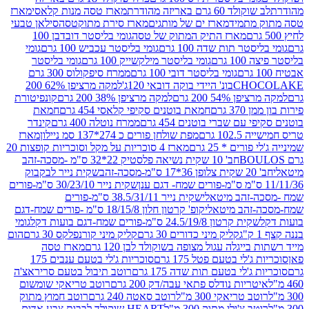
ד 60 גרם באריזה מהודרת
מארז טסה מנות קלאסי
מארז
מתמיד
מארז ים של מותגים
מארז סירת מתוקטסה
סילאן טבעי
מארז התיק המתוק של טסה
גומי בליסטר דובדבן 100
טר תות שדה 100 גרם
גומי בליסטר עכביש 100 גרם
גומי
 גרם
גומי בליסטר מילקשייק 100 גרם
גומי בליסטר
גומי בליסטר דובי 100 גרם
ממרח סיפקולוס 300 גרם
CHO
בונ' היידי בוקה דובאי 120ג'
למקה מרציפן 62% 200
54% 200 גרם
למקה מרציפן 38% 200 גרם
קונפיטורת
3 גרם
חמאת בוטנים סקיפי קלאסי 454 גרם
חמאת
עם שברי בוטנים 454 גרם
ממרח נוטלה 400 גרם
קינדר
10 גרם
מפת שולחן פורים כ 274*137 סמ ניילון
מארז
רים * 25 גרם
מארז 4 סוכריות על מקל וסוכריות קופצות 20
חב' 10 שקית נשיאה פלסטיק 22*32 ס"מ -מסכה-זהב
כה-זהב
שקית נייר לבקבוק
שקית נייר 30/23/10 ס"מ-פורים
-זהב מיטאלי
שקית נייר 38.5/31/11 ס"מ-פורים
זהב מיטאלי
קופ' קרטון חלון 18/15/8 ס"מ -פורים שמח-דגם
קית קרטון 24.5/19/8 ס"מ-פורים שמח-דגם בועות דקל
גומי
קליק מיני כדורים 30 גרם
קליק מיני קורנפלקס 30 גרם
הום
ייגלה עגול מצופה בשוקולד לבן 120 גרם
מארז טסה
'לי בטעם פטל 175 גרם
סוכריות ג'לי בטעם ענבים 175
ג'לי בטעם תות שדה 175 גרם
רוטב תיבול בטעם סריראצ'ה
ריות נודלס פתאי עבה/דק 200 גרם
רוטב טריאקי שומשום
ב טריאקי 300 מ"ל
רוטב סאטה 240 גרם
רוטב חמוץ מתוק
ב צ'ילי מתוק 300 מ"ל
HEART שוקולד לבבות צבע אדום