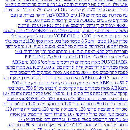
קיט קט קריסמיס סנטה 45 ג'
סמארטיס קריסמיס סנטה 50
עומד 70ג'
גונץ שוקולד LOL לוח שנה 75 גרם
בונ' זהב בצורת
תקים 170 גרם VOBRO
בונ' ירוקה בצורת עץ עם
בונ' שוק' דמויות סנטה 160 גרם
נ' שוק' גריזלי קריסמס 156 גרם VOBRO
בונ' אדומה
עץ מקרטון עם שרי 126 גרם VOBRO
בונ' בית קריסמס
 200 גרם VOBRO
10 סביבון פלסטיק צבעוני 9
טראפל בלגי מארז כסף 150ג'
טראפל בלגי
אירופה סוכריות מקל סבא בטעם מנטה 170 גרם
אירופה
סבא בטעם תות 170 גרם
מונסטר גרין זירו פחית 500
ULT
מונסטר 500 מ"ל PIPELINE
ABK
PU
לקריסמיס ידית אדומה מס' 2 300 גרם
ABK מארז מתנה
מס' 1 200 גרם
ABK מארז ממתקים לקריסמיס ידית
ABK מארז ממתקים יוקרתי לקריסמיס (מלאך) מס'
ABK מארז ממתקים גדול לקריסמיס דגם תיק מס' 4 500
קיבלר
גבינה צ'דר כתום 311 גרם
צ'יז איט קרקר גבינה צהובה 127
ולטרה תות 500 מ"ל
מונסטר 500 מ"ל ROSSI
גומי לעיסה
 גרם
בזוקה ברי 120 גרם
בזוקה מיקס 120 גרם
ג'וסי דרופ
ת טרופי 120 גרם
בזוקה טרופי 120 גרם
בזוקה פירות 120
מס כחול קריספי 107 גר'
פררו רושר קריסמיס עץ אשוח
קריסמיס סנטה עומד 110ג'
הריבו דובי גומי חמוץ 175
י צ'יפס חמוץ 175ג'
בייגלה ציו מקלות תפו"א 80 גרם
בייגלה
ים 100 גרם
טרולי גומי ממולא תות 75 גרם
טרולי גומי