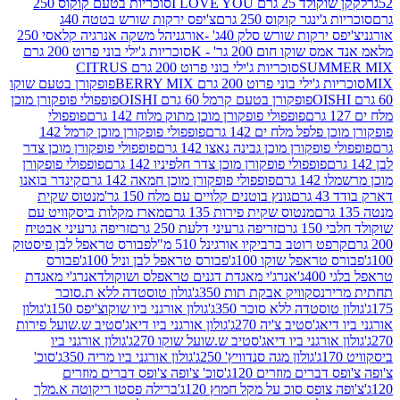
2 גרם I LOVE YOU
סוכריות בטעם קוקוס 250
ינגר קוקוס 250 גרם
צ'יפס ירקות שורש בטטה 40ג
רקות שורש סלק 40ג' -אורגני
הל משקה אנרגיה קלאסי 250
שוקו חום 200 גר' - K
סוכריות ג'ילי בוני פרוט 200 גרם
SUM
סוכריות ג'ילי בוני פרוט 200 גרם CITRUS
ילי בוני פרוט 200 גרם BERRY MIX
פופקורן בטעם שוקו
פופקורן בטעם קרמל 60 גרם OISHI
פופפולי פופקורן מוכן
פופפולי פופקורן מוכן מתוק מלוח 142 גרם
פופפולי
פלפל מלח ים 142 גרם
פופפולי פופקורן מוכן קרמל 142
ופקורן מוכן גבינה נאצו 142 גרם
פופפולי פופקורן מוכן צדר
פופפולי פופקורן מוכן צדר חלפיניו 142 גרם
פופפולי פופקורן
גרם
פופפולי פופקורן מוכן חמאה 142 גרם
קינדר בואנו
ם
גונץ בוטנים קלויים עם מלח 150 גר'
מנטוס שקית
מנטוס שקית פירות 135 גרם
מארז מקלות ביסקוויט עם
גרם
זריפה גרעיני דלעת 250 גרם
זריפה גרעיני אבטיח
ט רוטב ברביקיו אורגינל 510 מ"ל
פבורס טראפל לבן פיסטוק
טראפל שוקו 100ג'
פבורס טראפל לבן וניל 100ג'
פבורס
ג'
אנרג'י מאגדת דגנים טראפלס ושוקולד
אנרג'י מאגדת
ר
נסקוויק אבקת תות 350ג'
גולון טוסטדה ללא ת.סוכר
וסטדה ללא סוכר 350ג'
גולון אורגני ביו שוקוצ'יפס 150ג'
גולון
אג'סטיב צ'יה 270ג'
גולון אורגני ביו דיאג'סטיב ש.שועל פירות
אורגני ביו דיאג'סטיב ש.שועל שוקו 270ג'
גולון אורגני ביו
גולון מגה סנדוויץ' 250ג'
גולון אורגני ביו מריה 350ג'
סוכ'
ברים מוזרים 120ג'
סוכ' צ'ופה צ'ופס דברים מוזרים
צופס סוכ על מקל חמוץ 120ג'
ברילה פסטו ריקוטה א.מלך