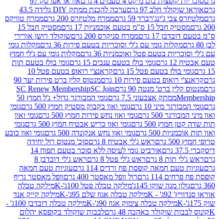
פצות בום מיקס 4 טעמים 4 גרם
אוראו אפרסק 97
ולד חלב 97 גרם
ערכה להכנת ממתק DIY גלידה 43.5
בי ג'ינג'רברד 59 גרם
ממרח מלטיזרס 200 גרם
ממרח טוויקס
בל 15 ס"מ בטעם אוכמניות 17 גרם
מסטיק חבל 15
בן 17 גרם
ממרח סניקרס 200 גרם
שוקולד רושן אורירי
מקלות גומי עם ג'לי וסוכריות בטעם פירות 36 גרם
מקלות גומי
ריות בטעם פטל ואוכמניות 36 גרם
מקלות גומי עם ג'לי חמוץ
רם
גומי בולז בטעם ענבים 15 גרם
גומי בולז בטעם תות
בולז בטעם פטל 15 גרם
קראנצ'י רואופ בטעם פטל 10
רואופ בטעם פירות 10 גרם
מנטוס קלין ברט פירות יער 90
ין ברט' מנטה 90 גרם
SC Join
SC Renew Membership
M
ממתק אצבעוני 7.5 גרם
גומי המבורגר גדול+ ג'ל חמוץ 50
גר מיני 10 גרם
גומי ואוו בקבוק מסטיק חמוץ 500 גרם
גומי
גר 500 גרם
גומי ואוו נחש פירות חמוץ 500 גרם
גומי ואוו
מוץ 500 גרם
גומי ואוו כריש אבטיח חמוץ 500 גרם
גומי
ות 500 גרם
גומי ואוו נחש אנקונדה 500 גרם
גומי ואוו כובע
רם
ראש ג'לי אבטיח 8 גרם
סוכ' מנטוס רול יחידה
אורביט גומי לעיסה ללא סוכר בטעם תפוח 14
תות 8 גרם
ראש ג'לי פטל 8 גרם
ראש ג'לי דובדבן 8
עם חמאה קופסת פח ורדים 114 גרם
עוגיות טעם חמאה
 114 גרם
רול וופל מאסטר 400 גרם
וופל מאסטר גריף
ון מגה שוקו 145ג'
מילקה טבלה פטל 100ג'-K
מילקה טבלה
ג' - K
מילקה טבלה אגוז שלם 95ג'-K
מילקה קייק אנד
מילקה טבלה צימוק אגוז 90ג'-K
מילקה טבלה דובדבן 100ג' -
ת שוקולד באהבה 48 גרם
לבבות שוקולד בקופסא יהלום