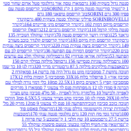
ת 100 גרם
מארז טסה אור גדול
גומי פטל אדום שחור סטי
רינטה סנטה מיקס 1 ק"ג SORINI
בונ' קריסמס סנטה עם
בונ' קריסמס טיפאני 180 גרם
גרם
SORINI
קינדר
דמות 102 ג'
קינדר קריסמיס מיני פריינדס 164ג'
קינדר
מל 110ג'
קינדר קריסמס גרביים 212ג'
רפאלו קריסמס
פררו רושר קריסמיס סנטה 70ג'
קינדר שוקולד חנוכייה 135
יסמס תיק מיקס 193ג'
קינדר קריסמיס קלנדר כוכב מעורב
 קריסמיס ביצה ענקית בנות 220ג'
קינדר קריסמיס ביצה ענקית
ינדר קריסמס דמויות עם הפתעה 36ג'
קינדר קריסמיס לב עם
מילקה אוראו סנדוויץ 92 גרם
מילקה שוקולד חלב עם עדשים
קה עוגיות סנסיישן 156 גרם
וופל מילקה במילוי קרם 150
לקיניס מילקה 87.5 גרם
טורינו מריר 320ג'
דן לגן 10 כד שמן
 סמ
סביבון מוט נס גדול היה פה ברשת 14 סמ
אקדח 2
33 סמ
סביבון 5 קומות בלוח 17X12
ופ 22.5X13 סמ
10 כלי דמוי נורה למילוי עם
דן לגן 12 מ.מפתחות פנס לד צבעוני 7 סמ
מארז 3 מזרקים
10 מל'
מזרק גדול לאפייה - 50 מל'
4 סביבון טוש מצייר
דן לגן 10 סביבון טוש מצייר צבעוני 6.5X5.5 סמ
3 חותכן
סביבון חנוכיה
הפתעה 10 פנס לד צבעוני 9 סמ
12 מזרק 20 מל'
ירה וקישוט
גומי נודלס ענקי 120ג'
מרשמלו פאסט פוד
 מח תות 120 גרם נוזל
גומי סנטה ענקי 170ג'
מטבעות
מטבע 10 שח חלבי 1 ק"ג
מטבע 5 שח פרווה 1
פרוטאין פרו-חטיף חלבון טבעוני בטעם פיסטוק שוקולד 55
פרו-חטיף חלבון טבעוני בטעם שוקולד וניל 55 גרם
פרוטאין