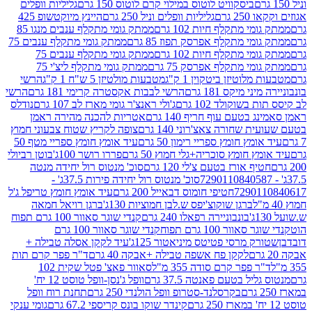
ביסקוויט לוטוס במילוי קרם לוטוס 150 גרם
גליליות וופלים
 גרם
גליליות וופלים וניל 250 גרם
היינץ מיוקטשופ 425
י מתקלף חיות 102 גרם
ממתק גומי מתקלף ענבים מנגו 85
י מתקלף אפרסק תפוז 85 גרם
ממתק גומי מתקלף ענבים 75
י מתקלף חיות 102 גרם
ממתק גומי מתקלף ענבים 75
י מתקלף אפרסק 75 גרם
ממתק גומי מתקלף ליצ'י 75
לוטיזן ביטקוין 1 ק"ג
מטבעות מולטיזן 5 ש"ח 1 ק"ג
הרשי
 מיקס 181 גרם
הרשי לבבות אקסטרה קרימי 181 גרם
הרשי
שוקולד 102 גרם
ג'ולי ראנצ'ר גומי מארז לב 107 גרם
נודלס
בטעם עוף חריף 140 גרם
אטריות להכנה מהירה ראמן
שחורה צאצ'רוני 140 גרם
צופה לקריץ שטוח צבעוני חמוץ
מץ חומץ ספריי רימון 50 גרם
עיד אומץ חומץ ספריי מטף 50
 חומץ סוכריה+גלי חמוץ 50 גרם
פררו רושר 100ג'
בוטן רביולי
ף אורז בטעם צ'לי 120 גרם
סוכ' מנטוס רול יחידה מנטה
סוכ' מנטוס רול יחידה פירות 37.5ג' -
72901
חטיפי חומוס דבאייל 200 גרם
עיד אומץ חומץ טריפל ג'ל
ברגן שוקוצ'יפס ש.לבן חמוציות 130ג'
ברגן רויאל חמאה
בונבוניירה רפאלו 240 גרם
קנדי שוגר סאוור 100 גרם תפוח
וור 100 גרם תפוח
קנדי שוגר סאוור 100 גרם
 מרסי פטיטס מיניאטור 125ג'
עיד לקקן אסלה טבילה +
לקקן פח אשפה טבילה +אבקה 40 גרם
ד"ר פפר קרם תות
 פפר קרם סודה 355 מ"ל
סאוור פאצ' פטל שקית 102
יל בטעם פאנטה 37.5 גרם
וופל ג'נסן-וופל טוסט 12 יח'
בקרסלנד-סטרופ וופל הולנדי 250 גרם
תחנת רוח וופל
קינדר שוקו בונס קריספי 67.2 גרם
גומי ענקי