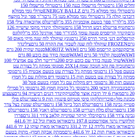
טרולי מרשמלו בננה 150 גרם
טרולי מרשמלו 150
לא 75 גרם ENERGY BALLZ
טרולי גומי ממולא
גרם
טרולי גומי ממולא מנגו 75 גרם
ד"ר פפר וניל מוקצף
 פפר בטעם אוכמניות 355 מ"ל
פרינגלס אדובאדה צילי 158
נגלס דבש חרדל 158 גרם
שוקולד קינדר מקסי שישייה 126
ריסמיס סנטה עומד 55ג'
ד"ר פפר אורגינל 355 מ"ל
קלוגס
 בוקר תירס 250 גרם
גונץ שוקולד לוח שנה מיקי מאוס 50
 את הקרח 50 גרם
צילינדר
50 גרם MORITZ WAWI
סנטה שקית 200 גרם
לנדר 50 גרם WAWI
סנטה בודד עם כובע 80 גרם
 סנטה בודד עם כובע וכיס 200גר'
ריטר חלב עם אמיצ'לי 100
 זהב חנוכה שמח 25X14 סמ
גוסי ממתק ג'ל בצורת עט
ם
גוסי ממתק ג'ל בצורת עט בטעם אבטיח 15 גרם
גוסי
ורת עט בטעם תות 15 גרם
גומי דיפ מקלות עם ג'ל חמוץ
ם
גומי דיפ מקלות עם ג'ל חמוץ בטעם פטל 30
דובאי 200 גרם
גוסי ג'ל בקבוק חמוץ 20 גרם
גוסי ג'ל סמיילי
וצר פלסטיק
קינדר דגנים רביעייה 94 גרם
צעצוע
סוכריות
לקקן סיסי סטיקס פינגווין תות 9 גרם
פרינגלס פילי
רם
פרינגלס הכל בייגל 158 גרם
פרינגלס שמנת בצל צדר
נגלס מלח וינגרייט 158 גרם
פרינגלס ראנץ' 158 גרם
פרינגלס
קיבלר קרקר שמינייה קלאב צ'דר 311 גרם
פררו
אסורטמנט 197.8 גרם
אוראו מארז וניל 12 יח' 441.6
ידה 12 יח' 331.2 גרם
אוראו מארז שוקו 12 יח' 441.6
ת 12 יח' 441.6 גרם
ממתק אבקה חמוץ- מתוק בטעם