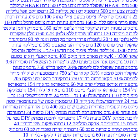
ולד לבבות צבע כסף 500 גרם
HEART שוקולד
50 גרם
סניקרס וופל גליליות 22 גרם
טוויקס וופל גליליות
ו טורטילה צ'יפס בטעם צ'ילי מתוק 100 גרם
קינג עוגיות רכות
ס ללת''ס 160 גרם
קינג עוגיות רכות צ'יפס קרמל מלוח 160
יות רכות שוקולד מריר צ'יפס חלבון 160 גרם
מרק ראמן פיקנטי
 גרם
גולון שרקיז ללא גלוטן טו-גו 160ג'
גולון שוקובום
 120ג'
טבלת פררו רושר מקדמיה ואגוז לוז 90 גרם
קינדר
נדס 120 גרם
קינדר הפי מומנטס 161 גרם
מילקה עוגת
מילקה טבלה צימוק אגוז חדש 270ג' - K
מילקה טראפל
שקית מארס מיני מיקס 400 גרם
קראנצ'י רואופ בטעם
אם אנד אם בוטנים 220 גר'
מנורת 3 המשאלות סוכריות 9.6
לד לבן להמסה 28% קקאו בד"צ 750 גרם
מטבעות
 קקאו בד"צ 750 גרם
מטבעות שוקולד מריר
קינדר בואנו מיני מיקס 205
ראו במילוי קרם וניל 66 גרם
אוראו בראוניז 154 גרם
אוראו
אוראו קראנצ'י בייטס 110 גרם
אוראו גולדן 154 גרם
מילקה
מרשמלו 150 גר – ברבי 24 יחידות
מרשמלו 150 גר –
מרשמלו נקניקייה 10 גרם
מארז טסה של בוננזה
מארז טסה
עוגיות מזרחיות בטעם שום בצל 400 גרם אחוה
עוגיות מזרחיות
ערכה להכנת ממתק DIY טיפות 24 גרם
ערכה
 17 גרם
ערכה להכנת ממתק DIY גומי על
ממתק אבקה מדליקה 12 גרם
הנשיקות שלי "דובי" 40
 סוכריות כוכב 60 גרם
תיק יצירה סוכריות לב 60 גרם
תיק
פרח 60 גרם
סוכריות קופצות + לקקן - גלידה 10