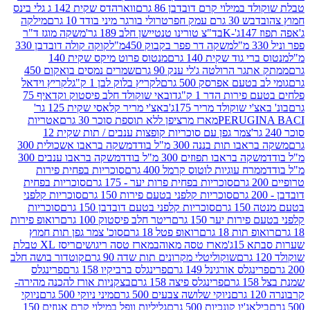
במילוי קרם דובדבן 86 גרם
ווארהדס שקית 142 ג גלי בינס
בש 30 גרם עמק חפר
טרולי בורגר מיני בודד 10 גרם
מילקה
K
בד"צ טורינו טנטיישן חלב 189 גר'
משקה מוגז ד"ר
משקה דר פפר בקבוק 450מ"ל
קוקה קולה דובדבן 330
 גוד שקית 140 גרם
מנטוס פרוט מיקס שקית 140
ר הרולטה ג'לי ענק 90 גרם
שמרים נמסים בואקום 450
בטעם אפרסק 500 גרם
לקריץ בלוק לבן 1 ק"ג
לקריץ וידאל
ירות הדר 1 ק"ג
דובאי שוקולד חלב פיסטוק וקדאיף 75
י שוקולד מריר 175ג'
באצ'י מריר קלאסי שקית 125 גר'
PERUGI
מארז מרציפן ללא תוספת סוכר 30 גרם
אטריות
צמר גפן עם סוכריות קופצות ענבים / תות שקית 12
 תות בננה 300 מ"ל בודד
משקה בראבו אשכולית 300
ה בראבו תפוזים 300 מ"ל בודד
משקה בראבו ענבים 300
רח עוגיות לוטוס קרמל 400 גרם
סוכריות בפחית פירות
סוכריות בפחית פרות יער - 175 גרם
סוכריות בפחית
סוכריות קלפני בטעם פירות 150 גרם
סוכריות קלפני
גרם
סוכריות קלפני בטעם דובדבן 150 גרם
סוכריות
רות יער 150 גרם
ריטר חלב פיסטוק 100 גרם
רואופ פירות
תות 18 גרם
רואופ פטל 18 גרם
סוכ' צמר גפן תות חמוץ
1ג'
מארז טסה מאוהב
מארז טסה ריגושים
ריסז XL טבלת
שוקוליטלי מקרונים תות שדה 90 גרם
קוטדור בושה חלב
גלס אורגינל 149 גרם
פרינגלס ברביקיו 158 גרם
פרינגלס
פרינגלס פיצה 158 גרם
בצקניות אורז להכנה מהירה-
ניוקי שלושה צבעים 500 גרם
מיני ניוקי 500 גרם
ניוקי
ג'יו קונכיות 500 גרם
גליליות וופל במילוי קרם אגוזים 150