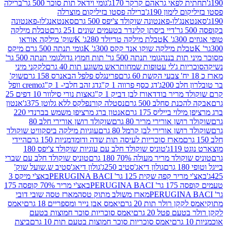
לפאי גראהם קרקר 170ג'
גומי וידאל תות סוכר 500 גר'
ברילה
לימון 190ג'
ברילה פסטו בזיליקום מוצרלה
ג'לו-פאנטונה שוקולד צ'יפס 500 גרם
סאנטאנג'לו-פאנטונה
דיי ביסתן קלינדר בטעמים שונים 251 גרם
טבלת מילקה
K
טבלת מילקה טריולד 280ג' K
שוק' מילקה אוראו
לת מילקה שוקו אנד קקס 300ג' K
גומי תנתה 500 גרם מיקס
 תות בננה
גומי תנתה 500 גר' תות חמוץ גדול
גומי תנתה 500 גר'
יות ג'לי עטופות שמחות
ראש משוגע תות 40 גרם
לקקני מיני
פרינגלס פלפל הבאנרס 158 גרם
שוק'
 200ג'
דג כסף פרווה 1 ק"ג
דג זהב חלבי- 1 ק"ג
cremo וופל
 מריר בודד
אורז לבן דביק 1 ק"ג
אצות נורי סילוור 10 דפים 25
נת סחלב 500 גרם
נסטלה קורנפלקס ללא גלוטן 375ג'
אנטון
וי בייליס 175 גרם
אנטון ברג מרציפן משמש בברנדי 220
שן אורירי מריר 80 גרם
שוקולד רושן אורירי חלב 80
ושן אורירי לבן קרמל 80 גרם
עוגיות מילקה ביסקוויט שוקולד
מארז סוכריות לעיסה תות שדה ודומדמניות 150 גרם
היידי
1ג'
טוניס שוקולד חלב עם עוגיות שוקולד צ'יפס 180
לד מריר מעולה 70% 180 גרם
טוניס שוקולד חלב עם שברי
גולון דיאג'סטיב 250ג'
גולון דיאג'סטיב ש.שועל שוק'
 קפה שקית 125 גר' PERUGINA BACI
באצ'י מיקס 3
PERUGINA 
באצ'י מריר 70% קופסה 175
מארז משולב מתוק טסה
מארז טסה שובי דובי
קן רולר תות 20 גרם
יאמס אבן נייר ומספריים 18 גרם
יאמס
עם פטל 20 גרם
יאמס סוכריות סוכר חמוצות בטעם
יאמס סוכריות סוכר חמוצות בטעם תות 10 גרם
ביצת