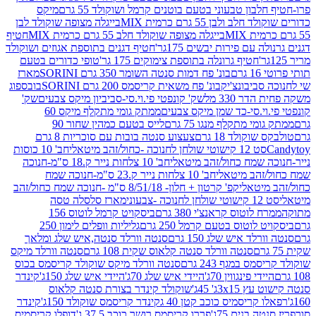
בון טבעוני בטעם בוטנים קרמל ושוקולד 55 גרם
מיקס
 ולבן 55 גרם כרמית MIX
בייגלה מצופה שוקולד לבן
בייגלה מצופה שוקולד חלב 55 גרם כרמית MIX
חטיף
עם פירות יבשים 175גר'
חטיף דגנים בתוספת אגוזים ושוקולד
חטיף גרונלה בתוספת צימוקים 175 גר'
טופי כדורים בטעם
ם
בונ' פח דמות סנטה השומר 350 גרם SORINI
מארז
ביבונצ'יק
בונ' פח משאית קריסמס 200 גרם SORINI
בובספוג
 330 מל
שק' קונפטי פי.וי.סי-סביביון מיקס צבעים
שק'
וי.סי-כד שמן מיקס צבעים
ממתק גומי מתקלף מיקס 60
י מתקלף מנגו 75 גרם
לייס בטעם כמהין שחור 90
קולד 18 גרם
צעצוע סנטה בובות עם סוכריות 8 גרם
1 קישוטי שולחן לחנוכה -כחול/זהב מיטאלי
חב' 10 כוסות
 שמח כחול/זהב מיטאלי
חב' 10 צלחות נייר ק.18 ס"מ-חנוכה
הב מיטאלי
חב' 10 צלחות נייר ק.23 ס"מ-חנוכה שמח
יטאלי
קפ' קרטון + חלון- 8/51/18 ס"מ -חנוכה שמח כחול/זהב
עוני
מארז סלסלה טסה
לוטוס קראנצ'י 380 גרם
ביסקויט קרמל לוטוס 156
לוטוס בטעם קרמל 250 גרם
גליליות וופלים לימון 250
ד איש שלג 150 גרם
סנטה וורלד סנטה,איש שלג ומלאך
סנטה וורלד סנטה קלאוס שקית 108 גרם
סנטה וורלד מיקס
 במגף 243 גרם
סנטה וורלד מיקס שוקולד קריסמס בכוס
י פינגווין 70ג'
היידי איש שלג 70ג'
היידי איש שלג 150ג'
קינדר
3xג' 45ג'
שוקולד קינדר בצורת סנטה קלאוס
קריסמיס כוכב קטן 40 ג
קינדר קריסמס שוקולד 150ג'
קינדר
בנים 75ג'
פררו קריסמס רושר כוכב 37.5 ג'
דופלו קריסמיס