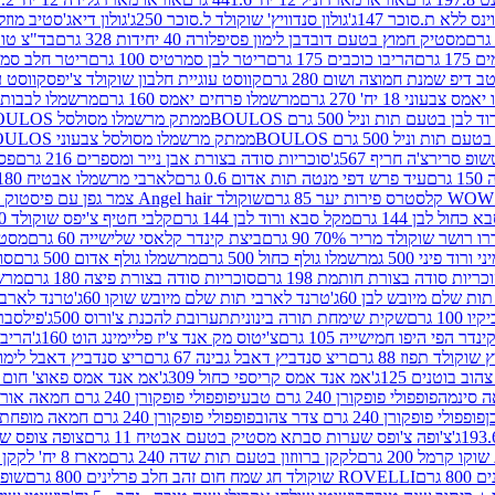
ינס ללא ת.סוכר 147ג'
גולון סנדוויץ' שוקולד ל.סוכר 250ג'
גולון דיאג'סטיב מוזלי 365
מסטיק חמוץ בטעם דובדבן לימון פסיפלורה 40 יחידות 328 גרם
בד"צ טורינו
 גרם
הריבו כוכבים 175 גרם
ריטר לבן סמרטיס 100 גרם
ריטר חלב סמרטיס 
 דיפ שמנת חמוצה ושום 280 גרם
קווסט עוגיית חלבון שוקולד צ'יפס
קווסט ע
וני 18 יח' 270 גרם
מרשמלו פרחים יאמס 160 גרם
מרשמלו לבבות יאמס 
טעם תות וניל 500 גרם BOULOS
ממתק מרשמלו מסולסל BOULOSתכלת לבן בטעם תות וניל 500 גרם
וניל 500 גרם BOULOS
ממתק מרשמלו מסולסל צבעוני BOULOSבטעם תות וניל 500 גרם
ופ סרירצ'ה חריף 567ג'
סוכריות סודה בצורת אבן נייר ומספרים 216 גרם
פס 
ם
עיד פרש דפי מנטה תות אדום 0.6 גרם
לארבי מרשמלו אבטיח 180ג'
לסטרס פירות יער 85 גרם
שוקולד Angel hair צמר גפן עם פיסטוק 150 גרם
כחול לבן 144 גרם
מקל סבא ורוד לבן 144 גרם
קלבי חטיף צ'יפס שוקולד 40 גרם
ושר שוקולד מריר 70% 90 גרם
ביצת קינדר קלאסי שלישייה 60 גרם
מסטיק א
ורוד פיני 500 ג
מרשמלו גולף כחול 500 גרם
מרשמלו גולף אדום 500 גרם
סוכ
כריות סודה בצורת חותמת 198 גרם
סוכריות סודה בצורת פיצה 180 גרם
מרשמ
ת שלם מיובש לבן 60ג'
טרנד לארבי תות שלם מיובש שוקו 60ג'
טרנד לארבי 
1 גרם
שקית שימחת תורה בינונית
תערובת להכנת צ'ורוס 500ג'
פילסברי 
ינדר הפי היפו חמישייה 105 גרם
צ'יטוס מק אנד צ'יז פליימינג הוט 160ג'
הריבו 
קולד תפוז 88 גרם
ריצ סנדביץ דאבל גבינה 67 גרם
ריצ סנדביץ דאבל לימון 67 גר
ב בוטנים 125ג'
אמ אנד אמס קריספי כחול 309ג'
אמ אנד אמס פאוצ' חום 125ג'- K
פופפולי פופקורן 240 גרם טבעי
פופפולי פופקורן 240 גרם חמאה אורגני
פופפולי פופקורן 240 גרם צדר צהוב
פופפולי פופקורן 240 גרם חמאה מופחת שומן
צ'ופה צ'ופס שערות סבתא מסטיק בטעם אבטיח 11 גרם
צופה צופס שער
 קרמל 200 גרם
לקקן ברווזון בטעם תות שדה 240 גרם
מארז 8 יח' לקקן ברבי 80 גרם
ROVELLI שוקולד חג שמח חום זהב חלב פרלינים 800 גרם
שופר 