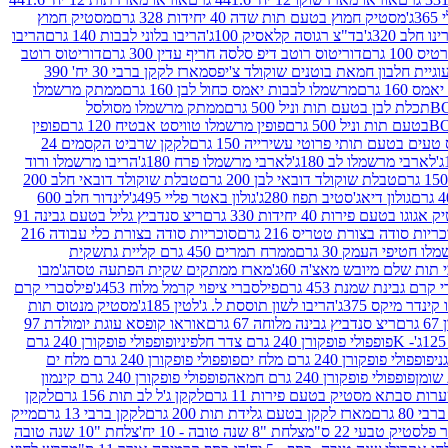
ג'
מסטיק חמוץ בטעם תות שדה 40 יחידות 328 גרם
מסטיק חמוץ
 חלב 320ג'
בד"צ רגוסה קלאסיק 100ג'
הריבו בלוני לבבות 140 גרם
הריבו
100 גרם
דוריטוס רוטב דיפ סלסה חריף עדין 300 גרם
דוריטוס רוטב
וגיית חלבון חמאת בוטנים שוקולד צ'יפס
מארז לקקן ברבי 30 יח' 390
160 גרם
מרשמלו לבבות יאמס כחול לבן 160 גרם
ממתק מרשמלו
ממתק מרשמלו מסולסל
פופין מרשמלו טוויסט אבטיח 120 גרם
פופין
טעים בטעם תותי פרוטי עשירייה 150 גרם
לקקן שרביט הקסמים 24
לארבי מרשמלו לב 180ג'
לארבי מרשמלו פרח 180ג'
הריבו מרשמלו ורוד
טבלת שוקולד דובאי לבן 200 גרם
טבלת שוקולד דובאי חלב 200
גולון דיאג'סטיב תפוז 280ג'
גולון באטר פליי 495ג'
לינדור חלב 600
גוגו בטעם פירות 40 יחידות 330 גרם
ריצ סנדביץ גליל בטעם גבינה 91
ריות סודה בצורת טטריס 216 גרם
סוכריות סודה בצורת כלי עבודה 216
לו חטיפי העמק 30 גרם
ממרח תמרים 450 גרם קליית גת
שקית
תות שלם מיובש מאצ'ה 60ג'
מארז ממתקים שקית הפתעה טסה
ג'מבו
קרם גבינת שמנת 453 גרם
פילסברי ציפוי קרמל מלוח 453ג'
פילסברי קרם
קינדר מיקס 375ג'
הריבו לשון תוססת ל. ג'לטין 185ג'
מסטיק מנטוס תות
ם
ריצ סנדביץ גבינה מלוחה 67 גרם
אוראו קופסא עוגת יומולדת 97
פופפולי פופקורן 240 גרם צדר חלפיניו
פופפולי פופקורן 240 גרם
פופפולי פופקורן 240 גרם מלח ים
פופפולי פופקורן 240 גרם מלח ים
פופפולי פופקורן 240 גרם חמאה
פופפולי פופקורן 240 גרם קינמון
ות סבתא מסטיק בטעם פירות 11 גרם
לקקן ג'ל לב תות 156 גרם
לקקן
מארז לקקן בטעם גלידת תות 200 גרם
לקקן ברבי 13 גרם
מייק
פלסטיק טבעי 22 ס"מ
צלחת "8 שנה טובה - 10 יח'
צלחת "10 שנה טובה