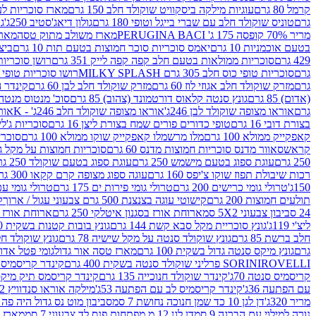
קרמל 80 גרם
עוגיות מילקה ביסקוויט שוקולד חלב 150 גרם
מארז סוכריות לעיס
גרם
טוניס שוקולד חלב עם שברי בייגל וטופי 180 גרם
גולון דיאג'סטיב 250ג'
גו
מריר 70% קופסה 175 ג' PERUGINA BACI
מארז משולב מתוק טסה
מארז
בטעם אוכמניות 10 גרם
יאמס סוכריות סוכר חמוצות בטעם תות 10 גרם
ביצת
429 גרם
סוכריות ממולאות בטעם חלב קפה קפה לייק 351 גרם
רושן סוכריות ג'לי 
גרם
סוכריות טופי כוס חלב 305 גרם MILKY SPLASH
רושו סוכריות טופי חלב 
גרם
מזרק שוקולד חלב אגוזי לוז 60 גרם
מזרק שוקולד חלב לבן 60 גרם
קינדר הפי
(אדום) 85 גרם
גונץ סנטה קלאוס דורטמונד (צהוב) 85 גרם
סוכ' מנטוס מנטה 29.7 גר
גרם
אוראו מצופה שוקולד לבן 246ג'
אוראו מצופה שוקולד חלב 246ג' - K
אוראו
בצורת דובי 16 גרם
טופי כדורים פורים שמח בצורת ליצן 16 גרם
סוכריות ג'לי ב
קאפקייק ממולא 100 גרם
מלו מרשמלו קאפקייק שוקו ממולא 100 גרם
סוכריות ג
קראש
סאוור מדנס סוכריות חמוצות מדנס 60 גרם
סוכריות חמוצות על מקל גולגולת
250 גרם
עוגת ספוג בטעם מישמש 250 גרם
עוגת ספוג בטעם שוקולד 250 גרם
רכות שיבולת תפוז שוקו צ'יפס 160 גרם
עוגה ספוג מצופה קרם קקאו 300 גרם
150ג'
טרולי גומי כרישים 200 גרם
טרולי גומי פירות ים 175 גרם
טרולי גומי עכברים
תולעים חמוצות 200 גרם
קישוטי עוגה בצנצנת 500 גרם צבעוני עגול / ארוך
ק
24 סביבון צבעוני 5X2 סמ
ארוחת אורז בסגנון איטלקי 250 גרם
ארוחת אורז בסגנ
ליצ'י 119ג'
גונץ סוכריית מקל סבא קשת 144 גרם
גונץ בובות קטנות בשקית 100 גרם
חלב ברשת 85 גרם
גונץ שוקולד סנטה על מקל שישיה 78 גרם
גונץ שוקולד חלב ס
גרם
גונץ מיקס סנטה גדול בשקית 100 גרם
מארז טסה אור גדול
גומי פטל אדום 
ROVELLI פרליני שוקולד סנטה בשקית 400 גרם
SORINI
קינדר קריסמיס מיק
קריסמיס סנטה 70ג'
קינדר שוקולד חנוכייה 135 גרם
קינדר קריסמס תיק מיקס 193
עם הפתעה 36ג'
קינדר קריסמיס לב עם הפתעה 53ג'
מילקה אוראו סנדוויץ 92 גרם
מריר 320ג'
דן לגן 10 כד שמן חנוכה נחושת 7 סמ
סביבון מוט נס גדול היה פה ברש
נורה למילוי עם הברגה 9 סמ
דן לגן 12 מ.מפתחות פנס לד צבעוני 7 סמ
מארז 3 מזרקים לאפייה ולבישול 10 מל'