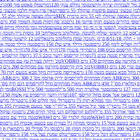
גומי נודלס ענקי 120ג'
מרשמלו פאסט פוד 100ג'
טר
ן טבעוני בטעם פיסטוק שוקולד 55 גרם
פרוטאין פרו-חטיף חלבון טבעוני בטעם 
יגלה מצופה שוקולד לבן 55 גרם כרמית MIX
בייגלה מצופה שוקולד חלב 55 גרם כרמית MIX
טופי כדורים בטעם תותי פרוטי 16 גרם
בונ' פח דמות סנטה השומר 350 גרם SORINI
קס צבעים
שק' קונפטי פי.וי.סי-כד שמן מיקס צבעים
ממתק גומי מתקלף מיקס 60 גרם
סט 12 קישוטי שולחן לחנוכה -כחול/זהב מיטאלי
חב' 10 כוסות נייר-חנוכה שמח כחול/זהב מיטאלי
ס"מ -חנוכה שמח כחול/זהב מיטאלי
סט 12 קישוטי שולחן לחנוכה -צבעוני
ות וופלים לימון 250 גרם
סנטה וורלד איש שלג 150 גרם
סנטה וורלד סנטה,איש ש
קריסמס בכוס 108 גרם
היידי פינגווין 70ג'
היידי איש שלג 70ג'
היידי איש שלג 50
דר סורפריז סנטה בנים 75ג'
פררו קריסמס רושר כוכב 37.5 ג'
דופלו קריסמיס איש
רטון עם ממתקים 170 גרם VOBRO
בונ' ירוקה בצורת עץ עם ממתקים 170 גרם OBRO
רם VOBRO
בונ' בית קריסמס מקרטון עם ממתקים 200 גרם VOBRO
10 סביבון פ
מקל סבא בטעם מנטה 170 גרם
אירופה סוכריות מקל סבא בטעם תות 170 גרם
ABK מארז ממתקים לקריסמיס ידית אדומה מס' 2 300 גרם
ABK מארז מתנה פעמון לקריסמיס מס' 1 200 גרם
ABK מארז ממתקים גדול לקריסמיס דגם תיק מס' 4 500 גרם
1 גרם
מונסטר אולטרה תות 500 מ"ל
מונסטר 500 מ"ל ROSSI
גומי לעי
אמ אנד אמס כחול קריספי 107ג'
פררו רושר קריסמיס עץ אשוח 150ג'
טרולי גומי ממולא תות 75 גרם
טרולי גומי זחלים 150 גרם
טרולי מרשמלו ב
ו 75 גרם
ד"ר פפר וניל מוקצף 355 מ"ל
ד"ר פפר בטעם אוכמניות 355 מ"ל
 פפר אורגינל 355 מ"ל
קלוגס קורנפלקס דגני בוקר תירס 250 גרם
גונץ שוקולד 
שקית 200 גרם WAWI
סנטה קלנדר 50 גרם WAWI
סנטה בודד עם כובע 80 גרם WAWI
עט בטעם פטל 15 גרם
גוסי ממתק ג'ל בצורת עט בטעם אבטיח 15 גרם
גוס
ובאי 200 גרם
גוסי ג'ל בקבוק חמוץ 20 גרם
גוסי ג'ל סמיילי 20 גרם
מארז 6 יח' תיבת אוצר פלסטיק
פרינגלס הכל בייגל 158 גרם
פרינגלס שמנת בצל צדר 158 גרם
פרינגלס מ
גרם
אוראו מארז וניל 12 יח' 441.6 גרם
אוראו מארז גלידה 12 יח' 331.2 גרם