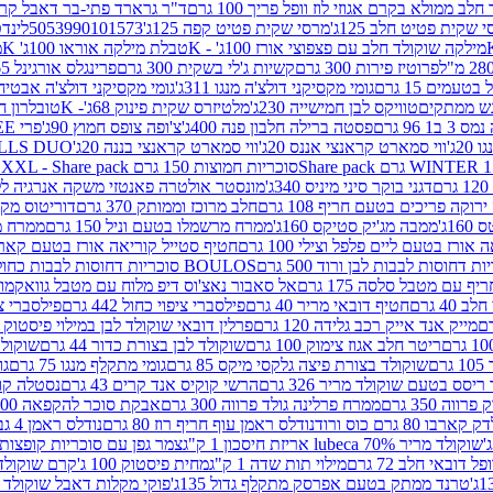
 ממולא בקרם אגוזי לוז וופל פריך 100 גרם
ד"ר גרארד פתי-בר דאבל קרם ב
 שקית פטיט חלב 125ג'
מרסי שקית פטיט קפה 125ג'
5053990101573
לינדט
מילקה שוקולד חלב עם פצפוצי אורז 100ג' - K
טבלת מילקה אוראו 100ג' K
מ
פרוטיז פירות 300 גרם
קשיות ג'לי בשקית 300 גרם
פרינגלס אורגינל 165 גרם
עמים 15 גרם
גומי מקסיקני דולצ'ה מנגו 311ג'
גומי מקסיקני דולצ'ה אבטיח 311ג
ש ממתקים
טוויקס לבן חמישייה 230ג'
מלטיזרס שקית פינוק 68ג'- K
טובלרון חלב 35ג
 96 גרם
פסטה ברילה חלבון פנה 400ג'
צ'ופה צופס חמוץ 90ג'
פרי FREE חטיף מלון קראנצ'י 20 גרם
2ג'
ווי סמארט קראנצי אננס 20ג'
ווי סמארט קראנצי בננה 20ג'
SKILLS DUO סוכריות על מקל בטעמי תפו
סוכריות חמוצות 150 גרם SOUR MADNESS XXL - Share pack
דגני בוקר סיני מיניס 340ג'
מונסטר אולטרה פאנטזי משקה אנרגיה ללא סוכר
וקה פריכים בטעם חריף 108 גרם
חלב מרוכז וממותק 370 גרם
דוריטוס מקסיק
1ג'
ממבה מג'יק סטיקס 160ג'
ממרח מרשמלו בטעם וניל 150 גרם
ממרח מרש
ורז בטעם ליים פלפל וצילי 100 גרם
חטיף סטייל קוריאה אורז בטעם קארבונרה 
BOULOS סוכריות דחוסות לבבות כחול לבן 500 גרם
 עם מטבל סלסה 175 גרם
אל סאבור נאצ'וס דיפ מלוח עם מטבל גוואקמולי 175 ג
40 גרם
חטיף דובאי מריר 40 גרם
פילסברי ציפוי כחול 442 גרם
פילסברי ציפו
מייק אנד אייק רכב גלידה 120 גרם
פרלין דובאי שוקולד לבן במילוי פיסטוק וקדאיף
ריטר חלב אגוז צימוק 100 גרם
שוקולד לבן בצורת כדור 44 גרם
שוקולד ח
ם
שוקולד בצורת פיצה גלקסי מיקס 85 גרם
גומי מתקלף מנגו 75 גרם
גו
ריסס בטעם שוקולד מריר 326 גרם
הרשי קוקיס אנד קרים 43 גרם
נסטלה קורנ
ה 350 גרם
ממרח פרלינה גולד פרווה 300 גרם
אבקת סוכר להקפאה 300 גרם
80 גרם כוס ורוד
נודלס ראמן עוף חריף רוז 80 גרם
נודלס ראמן 4 גבינות 80 גרם
שוקולד מריר 70% lubeca אריזת חיסכון 1 ק"ג
צמר גפן עם סוכריות קופצות ענב
 דובאי חלב 72 גרם
מילוי תות שדה 1 ק"ג
מחית פיסטוק 100 ג'
קרם שוקולד לשמר
טרנד ממתק בטעם אפרסק מתקלף גדול 135ג'
פוקי מקלות דאבל שוקולד 47 גרם