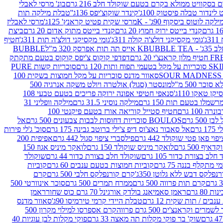
סקוויט ממולא בקרם בטעם שוקולד חלב 216 גרם
בונ' מרסי לאבלי
 לינדור טבלה פיסטוק 100ג'
קינדר שוקוצ'יפס 136ג'
'טבלת מילקה תות
ילקה לוטוס ביסקוף 90ג' - K
מרסי שקית פטיט קראנץ' 125ג'
מרסי לאבליז
קנדי בייטס ירוק חמוץ 20 גרם
קנדי בייטס מתוק אדום 20 גרם
ביצת
'
גומי מקסיקני דולצ'ה קולה 311ג'
גומי מקסיקני דולצ'ה תות 311ג'
חטיף
' - K
BUBBLE TEA אייס תה תות אפרסק 320 מ"ל
BUBBLE
דפדפי קוקוס צ'יפס קוקוס בטעם מתקתק
ח ותות 120 גרם
סוכריות קשות PURE
סאוור מדנס סוכריות על מקל חמוצות בשקית 100
 500 מ"ל
מונסטר (סגול) אולטרה ויולט משקה אנרגיה 500
ן טאקו 110ג'
סנאפי חטיפי אפונה ירוקה פריכים בטעם טבעי 108
מלו בטעם תות 150 גרם
מילקה נוסיני 31.5 גרם
מילקה וופליני 31
100 גרם
חטיף סטייל קוריאה אורז בטעם פיקנטי 100
BOULOS סוכריות דחוסות לבבות צבעונים 500 גרם
אל
רם
אל סאבור נאצ'וס דיפ צ'ילי ברוטב גבינה 175 גרם
סוכ' ג'לי פירות
י פאן פטי שוקולד 442 גרם
פילסברי ציפוי סגול 442 גרם
אפיפית 200
 500 גרם
לואקר מיניס שוקולד 150 גרם
לואקר מיניס אגוז 150
לב בצורת כדור 105 גרם
שוקולד חלב בצורת כדור 44 גרם
שוקולד
מי מתקלף בננה 75 גרם
קוביות חמוצות בטעם ענבים 60 גרם
קוביות
פלקס דבש ללא גלוטן 350ג'
קרם קורנפלקס חלבי 500 גרם
קרם
קרם תות פרווה 500 גרם
ממרח תמרים 500 גרם
סוכר אינוורטי 500
ראמן סאמיאנג בולדק אורגינל 70 גרם כוס שחור
ראמן
ים / תות שקית 12 גרם
טבלת היידי קרמי טירמיסו 90ג'
סאוור מדנס
ים וקראנצ'ים 500 גרם פרווה
קרם אספרסו למילוי מקרון 500
שוק' בר פוקי מקלות תה מאצה 33 גרם
פוקי מקלות לבן עוגיות 40