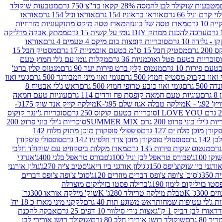
מטבעות שוקולד לבן להמסה 28% קקאו בד"צ 750 גרם
מטבעות שוקולד
קרם וניל 66 גרם
אוראו בראוניז 154 גרם
אוראו וניל 154 גרם
אוראו
1 גרם
מארז טסה של בוננזה
מארז טסה מיקס מתוק
עוגיות מזרחיות
ערכה להכנת ממתק DIY גומי על קשית 15 גרם
ממתק אבקה מדליקה
גלידה 10 גרם
סוכריות קופצות בום מיקס 4 טעמים 4 גרם
אוראו
 גרם
מסטיק חבל 15 ס"מ בטעם אוכמניות 17 גרם
מסטיק חבל 15
וכריות בטעם פטל ואוכמניות 36 גרם
מקלות גומי עם ג'לי חמוץ טעם
ם פירות 10 גרם
מנטוס קלין ברט פירות יער 90 גרם
מנטוס קלין ברט'
 ואוו בקבוק מסטיק חמוץ 500 גרם
גומי ואוו מיני המבורגר 500 גרם
גומי ואוו
50 גרם
גומי ואוו כובע טרופי חמוץ 500 גרם
ראש ג'לי אבטיח 8
ם
עוגיות טעם חמאה קופסת פח ורדים 114 גרם
עוגיות טעם חמאה
' - K
מילקה טבלה אגוז שלם 95ג'-K
מילקה קייק אנד שוק 175ג'-
סוכריות בטעם קוקוס 250 גרם
סוכריות ג'ינגר קוקוס
ג'ילי בוני פרוט 200 גרם SUMMER MIX
סוכריות ג'ילי בוני פרוט 200
רן מוכן מלח ים 127 גרם
פופפולי פופקורן מוכן מתוק מלוח 142
 גרם
פופפולי פופקורן מוכן צדר חלפיניו 142 גרם
פופפולי פופקורן
מנטוס שקית פירות 135 גרם
מארז מקלות ביסקוויט עם שוקולד חלבי
100ג'
פבורס טראפל לבן וניל 100ג'
פבורס טראפל בלגי 400ג'
אנרג'י
ורגני ביו שוקוצ'יפס 150ג'
גולון אורגני ביו דיאג'סטיב צ'יה 270ג'
גולון אורגני
3ג'
סוכ' צ'ופה צ'ופס דברים מוזרים 120ג'
סוכ' צ'ופה צ'ופס דברים
ו בזיליקום לימון 190ג'
ברילה פסטו בזיליקום מוצרלה
3ג' K
טבלת מילקה טריולד 280ג' K
שוק' מילקה אוראו 300גר'
ות ג'לי עטופות שמחות
ראש משוגע תות 40 גרם
לקקני מיני מארז כ 18 יח'
אורז לבן דביק 1 ק"ג
אצות נורי סילוור 10 דפים 25 גרם
אבקה להכנת
80 גרם
שוקולד רושן אורירי חלב 80 גרם
שוקולד רושן אורירי לבן