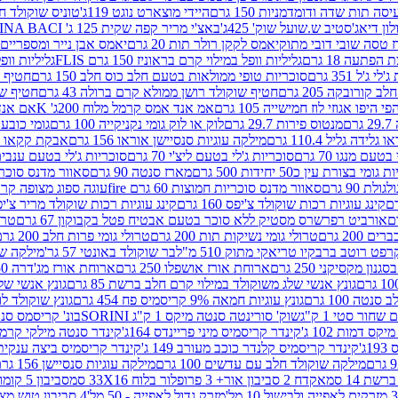
ה תות שדה ודומדמניות 150 גרם
היידי מוצארט נוגט 119ג'
טוניס שוקולד חלב 
לון דיאג'סטיב ש.שועל שוק' 425ג'
באצ'י מריר קפה שקית 125 ג' PERUGINA BACI
 טסה שובי דובי מתוק
יאמס לקקן רולר תות 20 גרם
יאמס אבן נייר ומספריים 18 גרם
 הפתעה 18 גרם
גליליות וופל במילוי קרם בראוניז 150 גרם FLIS
גליליות וופל במי
ג'ל 351 גרם
סוכריות טופי ממולאות בטעם חלב כוס חלב 150 גרם
חטיף שו
קורובקה 205 גרם
חטיף שוקולד רושן ממולא קרם ברולה 43 גרם
חטיף שוק
 היפו אגוזי לוז חמישייה 105 גרם
אמ אנד אמס קרמל מלוח 200ג' K
אם אנד א
ם
מנטוס פירות 29.7 גרם
לוק או לוק גומי נקניקייה 100 גרם
גומי כובע כחול
 גלידה גליל 110.4 גרם
מילקה עוגיות סנסיישן אוראו 156 גרם
אבקת קקאו 400 גרם
טעם מנגו 70 גרם
סוכריות ג'לי בטעם ליצ'י 70 גרם
סוכריות ג'לי בטעם ענבים 70 ג
ומי בצורת עין כ50 יחידות 500 גרם
מארז סנטה 90 גרם
סאוור מדנס סוכריות
 90 גרם
סאוור מדנס סוכריות חמוצות 60 גרם fire
עוגה ספוג מצופה קרם וניל 
קינג עוגיות רכות שוקולד צ'יפס 160 גרם
קינג עוגיות רכות שוקולד מריר צ'יפס 160 
אורביט רפרשרס מסטיק ללא סוכר בטעם אבטיח פטל בקבוקון 67 גרם
טרולי
 200 גרם
טרולי גומי נשיקות תות 200 גרם
טרולי גומי פרות חלב 200 גרם
רפט רוטב ברבקיו טריאקי מתוק 510 מ"ל
בר שוקולד באונטי 57 גר'
מילקה שוקו
ון מקסיקני 250 גרם
ארוחת אורז אושפלו 250 גרם
ארוחת אורז מג'דרה 250 גרם
גונץ אנשי שלג משוקולד במילוי קרם חלב ברשת 85 גרם
גונץ אנשי שלג
נטה 100 גרם
גונץ עוגיות חמאה 9% קריסמיס פח 454 גרם
גונץ שוקולד לו
שחור סטי 1 ק"ג
שוק' סורינטה סנטה מיקס 1 ק"ג SORINI
בונ' קריסמס סנטה עם פפ
ס דמות 102 ג'
קינדר קריסמיס מיני פריינדס 164ג'
קינדר סנטה מילקי קרמל 110
ג'
קינדר קריסמיס קלנדר כוכב מעורב 149 ג'
קינדר קריסמיס ביצה ענקית בנו
מילקה שוקולד חלב עם עדשים 100 גרם
מילקה עוגיות סנסיישן 156 גרם
ת 14 סמ
אקדח 2 סביבון אור+ 3 פרופלור בלוח 33X16 סמ
סביבון 5 קומות בלוח 17X12 סמ
מזרק גדול לאפייה - 50 מל'
4 סביבון טוש מצייר בלוח 29X10 סמ