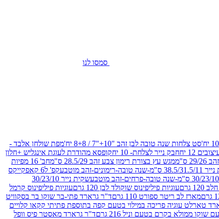
סמסו לנו
סט צלחות שנה טובה לבן זהב "10+"7 / 8+8 יח'
מפת שולחן אלבד -
חבק נייר לצלחת- 10 יח
קופסא מהודרת לעוגת אינגליש +חלון
 ס"מ
מגש עץ בצורת רימון צבע זהב 28.5/29 ס"מ
חב' 16 מפיות
-שנה טובה-רימונים-זהב מוטבע
קפ' ל6 קאפקייקס
שקית נייר 30/23/10
12 גרם
עוגיות פיליפינוס שוקולד לבן 120 גרם
עוגיות פיליפינוס קרמל
מארז לב ריטר ספורט 110 גרם
ד"ר גרארד פתי-בר שוקו בר בסקוויט
רד טארלט עוגיה פריכה במילוי בטעם קפה בתוספת פתיתי קקאו קלויים
קו ממולא בקרם בטעם וניל 216 גרם
ד"ר גרארד מאסטר פיס וופל