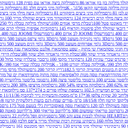
לד מילקה בון בון אוראו 86 גרם
מילקה ביצה אוראו עם כפית 128 גרם
שוקולד
גיות מילקה סנסיישן קקאו 156ג' - K
מילקה מיני ביצים חלב 81 גרם
מילקה ביצים 
 81 גרם
מילקה מיני ביצים ביסקוויט 81 גרם
מילקה ביצה מילוי מיני ביצים 97 גר
 ביצה מילוי קרם רביעייה 124 גרם
קוטדור מיני ביצים שוקולד מריר 100 גרם
די מאונטן פטל 100ג'
טבלת מרסי אגוזים 100ג'
שוקולד מילקה טבלה ג'לי 250 גר'-K
 דובאי שוקולד חלב פיסטוק וקדאיף 145 גרם
קוביות אפיפית במילוי קרם אגוזי לוז
מרשמלו JOOMI לב אדום 400 גרם
מרשמלו JOOMI בננה 400 גרם
3D גו'מי נקניקיה מעוצב 500 גרם
3D גו'מי צי'פס מעוצב 500 גרם
3D גו'מי אפרוחים מעוצב 500 גרם
3D גו'מי דגים מעוצב 500 גרם
ז חגיגי טסה
מארז שי מתוק - שפע טסה
מארז אלגנט טסה
מארז ענק ממתקים
די גראנדור מריר שקד 80ג'
טבלת היידי גראנדור חלב שקד 80ג'
טבלת היידי גר
נדס שברי עוגיות 120 גרם
קינדר מקסי 100 גרם
בר טובלרון שקד כחול 100ג'
לב 90ג'-K
מילקה טבלה יוגורט 100ג' - K
מילקה טבלה שברי אגוז 90ג'-K
קרס ח.בוטנים חמישייה קרימי 182.5ג'
ריץ קרקר 200 גרם
שוקולד מרסי מריר 250 ג
מארז טסה מנות קלאסי
מארז טסה מתוק מתמיד
מארז ים של מות
יסטר עכביש 100 גרם
גומי בליסטר פיצה 100 גרם
גומי בליסטר מילקשייק 100 גרם
2 גרם
למקה מרציפן 54% 200 גרם
למקה מרציפן 38% 200 גרם
קונ
נדר טריס חמישייה 102.5 גרם
מפת שולחן פורים כ 274*137 סמ ניילון
מארז שמי
חב' 20 שקית צלופן 36*17 ס"מ-מסכה-זהב
שקית נייר לבקבוק 11/11/36 ס"מ ס"מ-פורים שמח- דגם ענן
קופ' קרטון חלון 18/15/8 ס"מ -פורים שמח-דגם בועות דקל
שקית קרטון 24.5/19/8 ס"מ-פורים שמח-דגם בועות דקל
שוקולד לבן 120 גרם
מארז טסה פאן
סוכריות ג'לי בטעם פטל 175 גרם
סו
רוטב טריאקי שומשום 300 מ"ל
רוטב טריאקי 300 מ"ל
רוטב סאטה 240 גרם
HEART שוקולד לבבות צבע זהב 500 גרם
סניקרס וופל גליליות 22 גרם
טווי
רמל מלוח 160 גרם
קינג עוגיות רכות שוקולד מריר צ'יפס חלבון 160 גרם
מר
ם
קינדר שוקולד מיני פרנדס 120 גרם
קינדר הפי מומנטס 161 גרם
מילקה ע