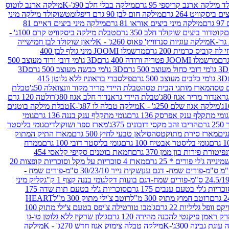
 מילקה ארנב קריספי 95 גרם
מילקה בבלי חלב 90ג'-K
מילקה ארנב לוטוס
ביסקוויט 264 גרם
מילקה חום לבן 90 גרם דיפלומט
שוקולד מילקה מיני
ם
מילקה מיני ביצים אוראו 81 גרם
מילקה מיני ביצים דאיים 81
קוטדור ביצים שוקולד חלב 350 גרם
טבלת מילקה ביסקוויט קרם 100ג' -
מילקה עוגיות סנדוויץ' פאוס 260ג' - K
ליאון שוקולד לבן חמישייה
 קוביס כרמית 200 גרם
מרשמלו JOOMI מיני גולף לבן 400
מרשמלו JOOMI פטריה ורודה 400 גרם
3D גו'מי דובי ורוד מעוצב 500
3D גו'מי דובי כחול מעוצב 500 גרם
3D גו'מי כבשה מעוצב 500 גרם
3D
3D גו'מי כלבים מעוצב 500 גרם
פילסברי בראוניז ללא גלוטן 415
 טסה
מארז מותגי הבית טסה
טבלת היידי מריר מקור וונצואלה 50ג'
טבלת
אנדור מריר אגוז 80ג'
טבלת היידי גראנדור חלב אגוז 80ג'
רולטה 120 גרם
מילקה אגוז שלם 250ג' - K
מילקה טבלה לו 87ג'-K
טבלת מילקה בוטנים
גומי מתקלף ענק אפרסק 136 גרם
גומי מתקלף ענק בננה 136 גרם
גומי
רם
הריבו זהב מקסי דובונים 375ג'
מארז ספר ושוקולדים
גומי בליסטר
גים
מארז סירת מתוקטסה
סילאן טבעי לחיץ 500 גרם
מארז התיק המתוק
גומי בליסטר אבטיח 100 גרם
גומי בליסטר דובי 100 גרם
ממרח
פיטורת פירות בון ממן 370 גרם
חמאת בוטנים סקיפי קלאסי 454
נייה ג'לי פורים * 25 גרם
מארז 4 סוכריות על מקל וסוכריות קופצות 20
שקית נייר 30/23/10 ס"מ-פורים שמח -
גומי בננה קצף 1 ק"ג
קליק מיני
כריות ג'לי בטעם ענבים 175 גרם
סוכריות ג'לי בטעם תות שדה 175
רוטב חמוץ מתוק 300 מ"ל
רוטב צ'ילי מתוק 300 מ"ל
HEART
קס וופל גליליות 22 גרם
ג'מבו טורטילה צ'יפס בטעם צ'ילי מתוק 100
ק ראמן פיקנטי להכנה מהירה 120 גרם
גולון שרקיז ללא גלוטן טו-גו
וגת גבינה 300ג'-K
מילקה טבלה צימוק אגוז חדש 270ג' - K
מילקה