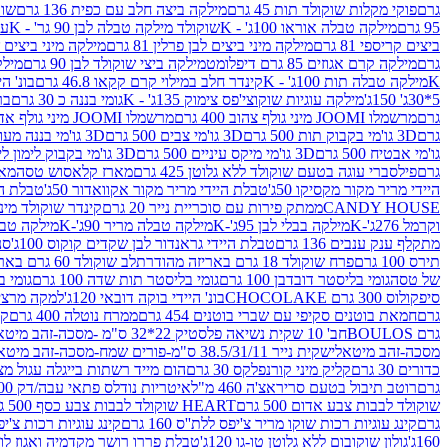
גרם
פוקי מקלות שוקולד תות 45 גרם
מילקה ביצה חלב עם כפית 136 גרם
שוקו
95 גרם
מילקה טבלה אוראו 100ג' - K
שוקולד מילקה טבלה לבן 90 גר' - K
עו
ביצים קריספי 81 גרם
מילקה מיני ביצים לבן פרלין 81 גרם
מילקה מיני ביצים ש.לבן
גרם
מילקה קרם אגוזים 85 גרם דיפלומט
מילקה ביצי שוקולד לבן 90 גרם
מילקה
K
מילקה טבלה תות 100ג' - K
קינדר חלב במילוי קרם קקאו 46.8 גרם
בונ' היי
5*30ג' 150ג'
מילקה עוגיות שוקוצי'פס צימוק 135ג' - K
גומי בננה כ 30 גרם
בר
גרם
מרשמלו JOOMI מיני גולף צהוב 400 גרם
מרשמלו JOOMI מיני גולף אדום 400 גרם
גרם
3D גו'מי בקבוק תות 500 גרם
3D גו'מי צבים 500 גרם
3D גו'מי בננה מעוצב 500 גרם
גו'מי אבטיח 500 גרם
3D גו'מי מיקס עיניים 500 גרם
3D גו'מי בקבוק לימון ליים 500 גרם
גרם
פילסברי עוגה בטעם שוקולד ללא גלוטן 425 גרם
מארז קלאסוש טסה
מאר
היידי מריר מקור מקסיקו 50ג'
טבלת היידי מריר מקור אקוואדור 50ג'
טבלת היי
CANDY HOUSE
ממתק פירות עם סוכריית נייר 20 גרם
קינדר שוקולד מיני פר
וקרמל 276ג'-K
מילקה בבלי לבן 95ג'-K
מילקה טבלה מריר 90ג'-K
מילקה טבלה ח
מתקלף ענק ענבים 136 גרם
טבלת היידי גראנדור לבן שקדים קוקוס 100ג'
סני
תירס 100 גרם
פרח שוקולד 18 גרם באריזה מהודרת
לב שוקולד 60 גרם באריזה מהודרת
של טסה
גומי בליסטר דובדבן 100 גרם
גומי בליסטר תות שדה 100 גרם
גומי בל
סיפקולוס 300 גרם CHOCOLAKE
בונ' היידי בוקה דובאי 120ג'
למקה מרציפן 62% 00
גרם
חמאת בוטנים סקיפי עם שברי בוטנים 454 גרם
ממרח נוטלה 400 גרם
קי
גרם BOULOS
חב' 10 שקית נשיאה פלסטיק 22*32 ס"מ -מסכה-זהב מיטאלי
מסכה-זהב מיטאלי
שקית נייר 38.5/31/11 ס"מ-פורים שמח-מסכה-זהב מיטאלי
כדורים 30 גרם
קליק מיני קורנפלקס 30 גרם
הום מייד רשתות בייגלה עגול מצופה ב
גרם
רוטב תיבול בטעם סריראצ'ה 460 מ"ל
איטריות נודלס פתאי עבה/דק 200 גרם
שוקולד לבבות צבע אדום 500 גרם
HEART שוקולד לבבות צבע כסף 500 גרם
גרם
קינג עוגיות רכות שוקו מריר צ'יפס ללת''ס 160 גרם
קינג עוגיות רכות צ'יפס ק
160ג'
גולון שוקובום ללא גלוטן טו-גו 120ג'
טבלת פררו רושר מקדמיה ואגוז לוז 90 גר