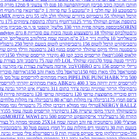
חותכן חנוכה כוכב סביבון חנוכיה
הפתעה 10 פנס לד צבעוני 9 סמ
12 מזרק 20 מל' לעבודות יצירה וקישוט
גרם
מטבע 10 שח חלבי 1 ק"ג
מטבע 5 שח פרווה 1 ק"ג
פרוטאין פרו-חטיף חלבו
קרמל ושוקולד 55 גרם
מיקס כדורים שוקולד חלב ולבן 55 גרם כרמית MIX
בי
בתוספת אגוזים ושוקולד מריר 125גר'
חטיף גרונלה בתוספת צימוקים 175 גר'
SORINI
בובספוג משקה פחית הדר 330 מל
שק' קונפטי פי.וי.סי-סביביון מי
גרם
טולבקס שוקולד 18 גרם
צעצוע סנטה בובות עם סוכריות 8 גרם Candytoy
מיטאלי
חב' 10 צלחות נייר ק.23 ס"מ-חנוכה שמח כחול/זהב מיטאלי
קפ' קרטון + חלון- 8/51/18 
גרם
ביסקויט קרמל לוטוס 156 גרם
ביסקויט לוטוס בטעם קרמל 250 גרם
גלילי
גרם
סנטה וורלד מיקס שוקולד קריסמס במגף 243 גרם
סנטה וורלד מיקס שוקולד 
קלאוס 160ג'
רפאלו קריסמיס כוכב קטן 40 ג
קינדר קריסמס שוקולד 150ג'
קינ
ג'
היידי סנטה עומד 70ג'
גונץ שוקולד LOL לוח שנה 75 גרם
בונ' זהב בצורת עץ מק
גריזלי קריסמס 156 גרם VOBRO
בונ' אדומה משולשת בצורת עץ מקרטון עם שרי 126 ג
סמ
טראפל בלגי מארז כסף 150ג'
טראפל בלגי מארז זהב 150ג'
אירופה סוכריות 
500 מ"ל PIPELINE PUNCH
ABK מארז ממתקים לקריסמיס עגול מס' 6 300 גרם
לקריסמיס ידית ירוקה מס' 3 400 גרם
ABK מארז ממתקים יוקרתי לקריסמיס (מלאך) מס' 7 450 גרם
גרם
קיבלר קרקר שמינייה גבינה צ'דר כתום 311 גרם
צ'יז איט קרקר גבינה צהובה 27
דרופ סוכריה מתפוצצת טרופי 120 גרם
בזוקה טרופי 120 גרם
בזוקה פירות 120 גרם
צ'יפס חמוץ 175ג'
בייגלה ציו מקלות תפו"א 80 גרם
בייגלה ציו מקלות מלוחים 100 גרם
ENERGY BALLZ
טרולי גומי ממולא דובדבן קולה 75 גרם
טרולי גומי ממולא מנג
גרם
שוקולד קינדר מקסי שישייה 126 גרם
קינדר קריסמיס סנטה עומד 55ג'
ד"ר
הקרח 50 גרם
צילינדר אייסקונפקט קריסמס 500 גרם MORITZ WAWI
סנטה 
אמיצ'לי 100 גרם
חנוכיה פח זהב חנוכה שמח 25X14 סמ
גוסי ממתק ג'ל בצורת 
בטעם תות 30 גרם
גומי דיפ מקלות עם ג'ל חמוץ בטעם פטל 30 גרם
בונבונירה ד
מזל+סוכריות
לקקן סיסי סטיקס פינגווין תות 9 גרם
פרינגלס פילי סטייק גבינה 158 גרם
גרם
קיבלר קרקר שמינייה קלאב צ'דר 311 גרם
פררו קולקשיין גרנד אסורטמנט 197.8 