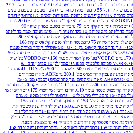
נד גומי מח תות 120 גרם נוזל
גומי סנטה ענקי 170ג'
מטבעות ברשת 27.5
שוקולד וניל 55 גרם
פרוטאין פרו-חטיף חלבון טבעוני בטעם בוטנים
חטיף דגנים גרנולה עם פירות יבשים 175גר'
חטיף דגנים
מארז שי לחנוכה סביבונצ'יק
בונ' פח משאית קריסמס 200 גרם
ממתק גומי מתקלף מנגו 75 גרם
לייס בטעם כמהין שחור 90
חב' 10 צלחות נייר ק.18 ס"מ-חנוכה שמח כחול/זהב
מארז סלסלה טסה מתוקה
ממרח לוטוס קראנצ'י 380
לג ומלאך שקית 75 גרם
סנטה וורלד סנטה קלאוס שקית 108
1ג'
קינדר סנטה קישוט עץ 3x15ג' 45ג'
שוקולד קינדר בצורת סנטה
 שלג 75ג'
קיט קט קריסמיס סנטה 45 ג'
סמארטיס קריסמיס סנטה 50
V
בונ' שוק' דמויות סנטה 160 גרם VOBRO
בונ' שוק'
לסטיק צבעוני 9 סמ
דן לגן 10 סביבון זהב 8.5
מונסטר גרין זירו פחית 500 מ"ל
מונסטר 500 מ"ל ULTRA
מונסטר
ABK מארז ממתקים
ABK מארז ממתקים ענק לקריסמיס (רכבת) מס' 5 750
סה בטעמי פירות 800 גרם
בזוקה ברי 120 גרם
בזוקה מיקס 120 גרם
ג'וסי
קינדר קריסמיס סנטה עומד 110ג'
הריבו דובי גומי חמוץ 175 גרם
הריבו גומי
ננה 150 גרם
טרולי מרשמלו 150 גרם
טרולי גומי ממולא 75 גרם
פרינגלס אדובאדה צילי 158 גרם
חטיף פרינגלס דבש חרדל 158
לוח שנה מיקי מאוס 50 גרם
FROZEN שוקולד לוח שנה לשבור את
שוק' סנטה בודד עם כובע וכיס 200גר'
ריטר חלב עם
י ממתק ג'ל בצורת עט בטעם תות 15 גרם
גומי דיפ מקלות עם ג'ל חמוץ
קינדר דגנים רביעייה 94 גרם
צעצוע מכונת
לח וינגרייט 158 גרם
פרינגלס ראנץ' 158 גרם
פרינגלס גבינה צ'דר 158
אוראו מארז שוקו 12 יח' 441.6 גרם
אוראו מארז תות 12 יח' 441.6