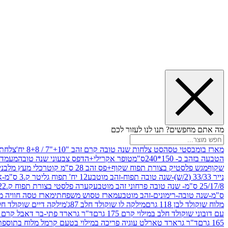
מה אתם מחפשים? תנו לנו לעזור לכם
מארז בומבסטי טסה
סט צלחות שנה טובה קרם זהב "10+"7 / 8+8 יח'
צלחת נייר 10" 
הטבעה בזהב כ- 150*240ס"מ
טופר אקרילי+הדפס צבעוני שנה טובה
מעמד עץ
שקוף
מגש פלסטיק בצורת תפוח שקוף+פס זהב 28 ס"מ קוטר
כלי מעץ מלבני 20*20 *6 +גב בצורת תפוח ג.20 ס"מ-שנה ט
נייר 33/33 (2/ש)-שנה טובה תפוח-זהב מוטבע
12 יח' תפוח גליטר ק.3 ס"מ-אדום
25/17/8 ס"מ- שנה טובה פרחוני זהב מוטבע
קערה פלסטי בצורת תפוח ק.22 ג.7 ס"מ
ס"מ-שנה טובה-רימונים-זהב מוטבע
מארז טסוש משפחתי
מארז טסה חוויה מ
מלוח שוקולד לבן 118 גרם
מילקה לו שוקולד חלב 87ג'
מילקה דיים שוקולד חלב קרמ
עם דובוני שוקולד חלב במילוי קרם 175 גרם
ד"ר גרארד פתי-בר דאבל קרם בסק
165 גרם
ד"ר גרארד טארלט עוגיה פריכה במילוי בטעם קרמל מלוח בתוספת פתיתי 