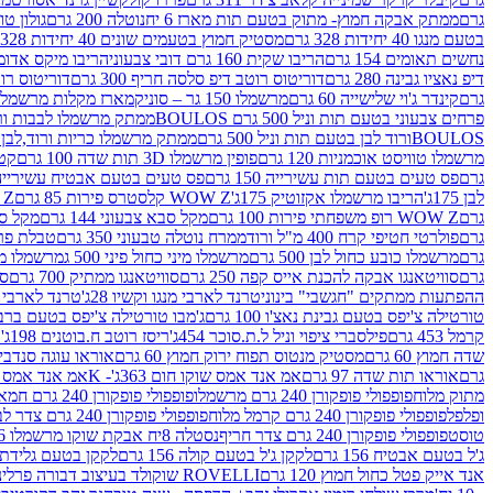
גרם
ממתק אבקה חמוץ- מתוק בטעם תות מארז 6 יח
נוטלה 200 גרם
גולון טוו
בטעם מנגו 40 יחידות 328 גרם
מסטיק חמוץ בטעמים שונים 40 יחידות 328 גרם
נחשים תאומים 154 גרם
הריבו שקית 160 גרם דובי צבעוני
הריבו מיקס אדומים 175
דיפ נאציו גבינה 280 גרם
דוריטוס רוטב דיפ סלסה חריף 300 גרם
דוריטוס רוטב
גרם
קינדר ג'וי שלישייה 60 גרם
מרשמלו 150 גר – סוניק
מארז מקלות מרשמלו יאמס צבע
פרחים צבעוני בטעם תות וניל 500 גרם BOULOS
ממתק מרשמלו לבבות ורוד לבן ב
BOULOSורוד לבן בטעם תות וניל 500 גרם
ממתק מרשמלו כריות ורוד,לבן בטעם תות 
מרשמלו טוויסט אוכמניות 120 גרם
פופין מרשמלו 3D תות שדה 100 גרם
קטש
גרם
פס טעים בטעם תות עשירייה 150 גרם
פס טעים בטעם אבטיח עשירייה 150 גר
לבן 175ג'
הריבו מרשמלו אקזוטיק 175ג'
WOW Z קלסטרס פירות 85 גרם
WOW Z ק
גרם
WOW Z רופ משפחתי פירות 100 גרם
מקל סבא צבעוני 144 גרם
מקל סבא 
גרם
פולרטי חטיפי קרח 400 מ"ל ורוד
ממרח נוטלה טבעוני 350 גרם
טבלת פררו ר
גרם
מרשמלו כובע כחול לבן 500 גרם
מרשמלו מיני כחול פיני 500 ג
מרשמלו מיני 
גרם
סוויטאנגו אבקה להכנת אייס קפה 250 גרם
סוויטאנגו ממתיק 700 גרם
סו
ההפתעות ממתקים "חגשבי" בינוני
טרנד לארבי מנגו וקשיו 28ג'
טרנד לארבי תו
טורטילה צ'יפס בטעם גבינת נאצ'ו 100 גרם
ג'מבו טורטילה צ'יפס בטעם ברביקיו 00
קרמל 453 גרם
פילסברי ציפוי וניל ל.ת.סוכר 454ג'
ריסז רוטב ח.בוטנים 198ג'
ק
שדה חמוץ 60 גרם
מסטיק מנטוס תפוח ירוק חמוץ 60 גרם
אוראו עוגה סנדביץ שו
גרם
אוראו תות שדה 97 גרם
אמ אנד אמס שוקו חום 363ג'- K
אמ אנד אמס צהו
מתוק מלוח
פופפולי פופקורן 240 גרם מרשמלו
פופפולי פופקורן 240 גרם חמאה סינמה
ופלפל
פופפולי פופקורן 240 גרם קרמל מלוח
פופפולי פופקורן 240 גרם צדר לבן
טוסט
פופפולי פופקורן 240 גרם צדר חריף
נסטלה 8יח אבקת שוקו מרשמלו 193.6ג'
ג'ל בטעם אבטיח 156 גרם
לקקן ג'ל בטעם קולה 156 גרם
לקקן בטעם גלידת שוקו
אנד אייק פטל כחול חמוץ 120 גרם
ROVELLI שוקולד בעיצוב דבורה פרלינים 800 גרם