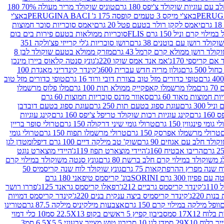
עם עוגיות שוקולד צ'יפס 180 גרם
טוניס שוקולד מריר מעולה 70% 180
באצ'י מיקס 3 טעמים קופסה 175 ג' PERUGINA BACI
באצ'י
יאמס לקקן רולר בטעם פטל 20 גרם
יאמס סוכריות סוכר חמוצות
לוי קרם וניל 150 גרם FLIS
סוכריות ממולאות בטעם פירות בים בום
קולד רושן עם בוטנים 38 גרם
רושן סוכריות ג'לי קרייזי פצ'ולקה 351
ולד רושן ממולא קרם קרמל 43 גרם
מזרק ממולא בטעם שוקולד לבן 8
ם קריספי 170ג'
אמ אנד אמס שוקו 220ג'
גונץ סנטה קלאוס ביירן מינכן
 500 גרם
גולון מריה חדש עברית 600ג'
קינדר קינדריני מאגדת 100
טופי כדורים מזל טוב בצורת דובי ורוד 16 גרם
טופי כדורים מזל טוב
רם
מלו מרשמלו קאפקייק ממולא תות 100 גרם
מלו פלוס מרשמלו
 חמוצות מאוד 60 גרם
סאוור מדנס סוכריות חמוצות 60 גרם
300 גרם
עוגת ספוג בטעם תות 250 גרם
עוגת ספוג בטעם דובדבן
גרם
קינג עוגיות רכות שוקולד טריפל צ'יפס 160 גרם
קינג עוגיות
 גומי פינגווין 150 גרם
טרולי גומי שיני דרקולה 150 גרם
טרולי סופר בריין
טרולי מרשמלו אפרסק 150 גרם
טרולי מרשמלו תפוח 150 גרם
טרולי גומי
לד חלב עם אגוזים 90 גרם
שוק' טב מילקה דיים 100 גרם דיפלומט
דן לגן
הריבו אבטיח 160ג'
היידי מוצארט תפוז 119ג'
היידי מוצארט נוגט
 משוקולד במילוי קרם חלב ברשת 80 גרם
גונץ סנטה משוקולד במילוי קרם
ח שנה מפרץ ההרפתקאות 75 גרם
גונץ שוקולד לוח שנה קריסמיס 50
יון 300 גרם SORINI
בונ' קריסמס טיפאני 180 גרם
ג'
קינדר קריסמס גרביים 212ג'
רפאלו קריסמס גראנד 125ג'
פררו רושר
ת 220ג'
קינדר קריסמיס ביצה ענקית בנים 220ג'
קינדר קריסמס דמויות
וופל מילקה במילוי קרם 150 גרם
אצבעות מילקיניס מילקה 87.5 גרם
טורינו
סביבון קפיץ 5 ראשים בקופ 22.5X13 סמ
10 כלי דמוי
דן לגן 10 סביבון טוש מצייר צבעוני 6.5X5.5 סמ
3