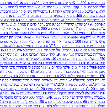
טראפל שקד 300ג' - K
שקית מארס מיני מיקס 400 גרם
קראנצ'י רואופ בטעם תו
חלב להמסה 31% קקאו בד"צ 750 גרם
מטבעות שוקולד מריר להמסה 51% קקאו פרווה בד"צ 750 גרם
קראנצ'י בייטס 110 גרם
אוראו גולדן 154 גרם
מילקה מיני קוקיז 110 גרם
מרשמלו 150 גר 
בטעם שום בצל 400 גרם אחוה
עוגיות מזרחיות עם זעתר 400 גרם אחוה
ערכה 
12 גרם
הנשיקות שלי "דובי" 40 גרם
תיק יצירה סוכריות כוכב 60 גרם
תיק יצירה
אפרסק 97 גרם
אוראו שוקולד חלב 97 גרם
ערכה להכנת ממתק DIY גלידה 43.5 גרם
ס"מ בטעם דובדבן 17 גרם
ממרח סניקרס 200 גרם
שוקולד רושן אורירי לבן 80 גרם
אבטיח 12 גרם
גומי בולז בטעם ענבים 15 גרם
גומי בולז בטעם תות 15 גרם
גומ
מנטה 90 גרם
SC Join Membership
SC Renew Membership
ממתק אצבעוני 7.5 
נחש פירות חמוץ 500 גרם
גומי ואוו תות שדה קטן חמוץ 500 גרם
גומי ואוו כרי
גרם
סוכ' מנטוס רול יחידה דיסקברי 37.5 גרם
אורביט גומי לעיסה ללא סוכר בטעם
קופסת פח פרחים 114 גרם
רול וופל מאסטר 400 גרם
וופל מאסטר גריף 360 גרם
K
מילקה טבלה צימוק אגוז 90ג'-K
מילקה טבלה דובדבן 100ג' - K
קונוס לבבות 
250 גרם
צ'יפס ירקות שורש בטטה 40ג אורגני
צ'יפס ירקות שורש סלק 40ג' -אורגני
גרם CITRUS MIX
סוכריות ג'ילי בוני פרוט 200 גרם BERRY MIX
פופקורן בט
גרם
פופפולי פופקורן מוכן פלפל מלח ים 142 גרם
פופפולי פופקורן מוכן קרמל 142 גרם
מוכן מרשמלו 142 גרם
פופפולי פופקורן מוכן חמאה 142 גרם
קינדר בואנו דארק ב
150 גרם
זריפה גרעיני דלעת 250 גרם
זריפה גרעיני אבטיח 200 גרם
קרפט רוטב ב
מאגדת דגנים טראפלס ושוקולד
אנרג'י מאגדת תחתית מריר
נסקוויק אבקת תות 0
ביו דיאג'סטיב ש.שועל פירות 270ג'
גולון אורגני ביו דיאג'סטיב ש.שועל שוקו 270ג'
מוזרים 120ג'
צ'ופה צופס סוכ על מקל חמוץ 120ג'
ברילה פסטו ריקוטה א.מלך 190ג
190ג'
סאנטאנג'לו-פאנטונה שוקולד צ'יפס 500 גרם
סאנטאנג'לו-פאנטונה בקופסה 0
K
טבלת מילקה שוקו אנד קקס 300ג' K
גומי תנתה 500 גרם מיקס מסוכר מיני תות בננה
צבעי הקשת 60 גרם
פרינגלס פלפל הבאנרס 158 גרם
שוק' בר טובלרון חלב 200ג'
סחלב 500 גרם
נסטלה קורנפלקס ללא גלוטן 375ג'
אנטון ברג מרציפן מילוי בייליס 75