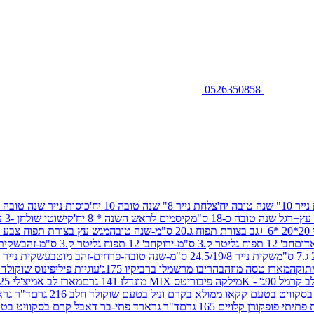
0526350858
שנה טובה יח'
צלחת נייר 8" שנה טובה 10 יח'
כוסות נייר שנה טובה 10 יח'
+רגל שנה טובה כ-18 ס"מ
קיסמים לראש השנה * 8 יח'
קישוטי שולחן -3 עיצובים 12 יח
ובה
מגש עץ בצורת תפוח צבע זהב 29/26
חב' 12 תפוח גליטר ק.3 ס"מ-ירוק
חב' 12 תפוח גליטר ק.3 ס"מ-זהב
שקית נייר 38.5/31.5/11 ס"מ
שקית נייר 24.5/19/8 ס"מ-שנה טובה-פרחים-זהב מוטבע
שקית נייר 30/23/10 ס"מ-שנה טובה-פרחים-זהב מוטבע
תוקה
מארז טסה מוזהב
הריבו מרשמלו ברביקיו 175ג'
עוגיות פיליפינוס שוקולד חלב 0
ל 90ג' - K
מילקה פיבוריטס MIX מונדלז 141 גרם
מארז לב אמיצ'לי 125 גרם
וויט בטעם קקאו ממולא בקרם וניל בטעם שוקולד חלב 216 גרם
ד"ר גרא
פופקורן קלויים 165 גרם
ד"ר גרארד פתי-בר דאבל קרם בסקוויט בטעם שו