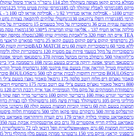
ממולא בקרם קקאו מצופה בשוקולד חלב 114 גרם
ד"ר גרארד סימול שוקולד חלב
מיקס 185ג'
מרסי לאבליז שוקולד לבן 185ג'
מרסי שקית פטיט מריר 125ג'
מרסי
יוגורט 100ג' - K
מילקה אוראו סנדוויץ' 92 ג' - K
מילקה אוראו לבן 100 ג' - K
קרמי 185ג'
פררו דופלו צ'וקנאט 130ג'
נחשולי שלוקים להקפאה בצורת נחש 280 מ"ל
הפתעה ענקית בנים 36 גרם
סוכריה על מקל בטעמים 15 גרם
סוכריה על מקל בט
מילקה אוראו חטיף 37ג' - K
ליאון שוקו חמישייה 5*30ג' 150ג'
מארז טסה מג
TEA אייס תה תפוח 320 מ"ל
אבקת נסקוויק שוקו 280ג'
נסטלה נסקפה קפה נמס 3 ב1
25 גרם
דפדפי קוקוס צ'יפס קוקוס בטעם קקאו 25 גרם
ווי סמארט קראנצי מנגו 0
ללא סוכר 60 גרם
סוכריות קשות 60 גרם BAD MATCH
סוכריות קשות WINTER 150 גרם Share pack
גרם
סוכריות על מקל בטעמי פירות עם מסטיק 120 גרם
סוכריות קולה ולימון 120 גרם
מ"ל
קוואקר 500 גרם
חלב מרוכז מבושל ממותק 370 גרם
סנאפי חטיפי אפונה יר
גרם
סנאפי חטיפי אפונה ירוקה פריכים בטעם גבינה 108 גרם
ממבה ביץ' בייטס 60
גרם
חטיף סטייל קוריאה אורז בטעם עוף פיקנטי 100 גרם
חטיף סטייל קוריאה א
גרם
BOULOS סוכריות דחוסות לבבות אדום לבן 500 גרם
BOULOS סוכריות דחוסות לבבות לבן ורוד 500 גרם
סאבור נאצ'וס דיפ מלוח רוטב סלסה 175 גרם
אל סאבור נאצ'ו בטעם צ'ילי חריף
800 גרם
אל סאבור נאצ'וס בטעם צ'ילי עם רוטב גבינה 175 גרם
חטיף דובאי חלב 
גרם
מזוודת הממתקים של מקס מלך הגומי
מייק אנד אייק רכבת הרים 120 גרם
גרם
ריטר יוגורט גאווה 100 גרם
ריטר קוקוס 100 גרם
ריטר מריר תפוז שקד 100 גרם
מדליוני מיקס 105 גרם
שוקולד בצורת פיצה 105 גרם
שוקולד לבן בצורת כדור 105 גר
חמוצות בטעם תות 60 גרם
זיזי קוביות חמוצות בטעם קולה 60 גרם
דגני בוקר 
קורנפלקס פרווה 500 גרם
קרם טופי פקאן חלבי 500 גרם
ממרח חלווה פיסטוק פרוו
גרם
סאמיאנג טופוקי בולדק קארבו 179 גרם קערה ורודה
ראמן סאמיאנג בולדק קארבו 
סאמיאנג בולדק חריף אקסטרים 70 גרם כוס אדום
נסקוויק אבקת בננה 350ג'
סוכריות חמוצות 60 גרם mystery
שלישיית וופל דובאי לבן 72 גרם
שלישיית וופל
גרם
פניני קראנץ מיקס מיני 150 גרם
טרנד ממתק בטעם מלון מתקלף גדול 135ג'