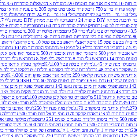
ת 10 גרם
אם אנד אם בוטנים 220ג'
מנורת 3 המשאלות סוכריות 9.6 גרם
קינדר בואנו מיני מיקס 205 גרם
עוגיות אוראו במילוי 
– ברבי 24 יחידות
מרשמלו 150 גר – גנרי 24 יחידות
מרשמלו נקניקייה 0
להכנת ממתק DIY טיפות 24 גרם
ערכה להכנת ממתק DIY בועות ג'לי 17 גרם
 סוכריות לב 60 גרם
תיק יצירה סוכריות פרח 60 גרם
סוכריות קופצות + לקקן - 
מלטיזרס צבי ג'ינג'רברד 59 גרם
ממרח מלטיזרס 200 גרם
ממרח טוויקס 200
מקלות גומי עם ג'לי וסוכריות בטעם פירות 36 גרם
מקלות גומי עם ג'לי וס
י בולז בטעם פטל 15 גרם
קראנצ'י רואופ בטעם פטל 10 גרם
קראנצ'י רואופ בטע
גרם
גומי המבורגר גדול+ ג'ל חמוץ 50 גרם
גומי המבורגר מיני 10 גרם
גומי
ש אבטיח חמוץ 500 גרם
גומי ואוו תות אוכמניות 500 גרם
גומי ואוו נחש אנקונדה 0
 תפוח 14 גרם
ראש ג'לי תות 8 גרם
ראש ג'לי פטל 8 גרם
ראש ג'לי דובדבן 8 גר
גולון מגה שוקו 145ג'
מילקה טבלה פטל 100ג'-K
מילקה טבלה אוראו סנדוויץ' 92ג
שוקולד באהבה 48 גרם
לבבות שוקולד בקופסא יהלום 52גר
לקקן שוקולד 25 גרם I LOVE YOU
הל משקה אנרגיה קלאסי 250 מל
אמ אנד אמס שוקו חום 200ג'- K
סוכריות 
עם שוקו 60 גרם OISHI
פופקורן בטעם קרמל 60 גרם OISHI
פופפולי פופקו
פופפולי פופקורן מוכן גבינה נאצו 142 גרם
פופפולי פופקורן מוכן צדר לבן 142
ודד 43 גרם
גונץ בוטנים קלויים עם מלח 150 גר'
מנטוס שקית מנטה 135 גרם
רביקיו אורגינל 510 מ"ל
פבורס טראפל לבן פיסטוק 100ג'
פבורס טראפל שוקו 
35ג'
גולון טוסטדה ללא ת.סוכר 175ג'
גולון טוסטדה ללא סוכר 350ג'
גולון א
גולון אורגני ביו ביסקוויט 170ג'
גולון מגה סנדוויץ' 250ג'
גולון אורגני ביו מריה 50
'
תחתית לפאי גראהם קרקר 170ג'
גומי וידאל תות סוכר 500 גר'
ברילה פסט
50 גר'
דיי ביסתן קלינדר בטעמים שונים 251 גרם
טבלת מילקה טופי אגוזים 00
גומי תנתה 500 גר' תות חמוץ גדול
גומי תנתה 500 גר' נשיקה
סוכרי
דג כסף פרווה 1 ק"ג
דג זהב חלבי- 1 ק"ג
cremo וופל קרם שוקולד מריר בודד
1 גרם
אנטון ברג מרציפן משמש בברנדי 220 גרם
שוקולד רושן אורירי מריר 