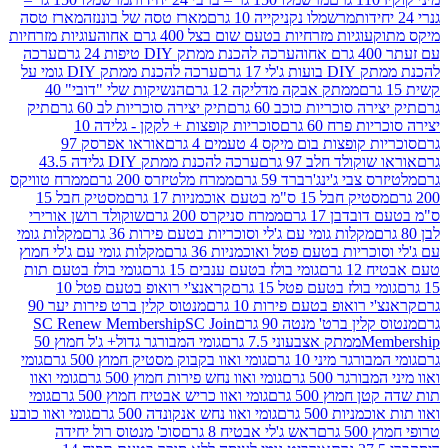
מרשמלו נקניקייה 10 גרם
מארז טסה של בוננזה
מארז טסה
עוגיות מזרחיות בטעם שום בצל 400 גרם אחוה
עוגיות מזרחיות
ערכה להכנת ממתק DIY טיפות 24 גרם
ערכה
 17 גרם
ערכה להכנת ממתק DIY גומי על
ממתק אבקה מדליקה 12 גרם
הנשיקות שלי "דובי" 40
 סוכריות כוכב 60 גרם
תיק יצירה סוכריות לב 60 גרם
תיק
פרח 60 גרם
סוכריות קופצות + לקקן - גלידה 10
פצות בום מיקס 4 טעמים 4 גרם
אוראו אפרסק 97
ולד חלב 97 גרם
ערכה להכנת ממתק DIY גלידה 43.5
בי ג'ינג'רברד 59 גרם
ממרח מלטיזרס 200 גרם
ממרח טוויקס
בל 15 ס"מ בטעם אוכמניות 17 גרם
מסטיק חבל 15
בן 17 גרם
ממרח סניקרס 200 גרם
שוקולד רושן אורירי
מקלות גומי עם ג'לי וסוכריות בטעם פירות 36 גרם
מקלות גומי
ריות בטעם פטל ואוכמניות 36 גרם
מקלות גומי עם ג'לי חמוץ
רם
גומי בולז בטעם ענבים 15 גרם
גומי בולז בטעם תות
בולז בטעם פטל 15 גרם
קראנצ'י רואופ בטעם פטל 10
רואופ בטעם פירות 10 גרם
מנטוס קלין ברט פירות יער 90
ין ברט' מנטה 90 גרם
SC Join
SC Renew Membership
M
ממתק אצבעוני 7.5 גרם
גומי המבורגר גדול+ ג'ל חמוץ 50
גר מיני 10 גרם
גומי ואוו בקבוק מסטיק חמוץ 500 גרם
גומי
גר 500 גרם
גומי ואוו נחש פירות חמוץ 500 גרם
גומי ואוו
מוץ 500 גרם
גומי ואוו כריש אבטיח חמוץ 500 גרם
גומי
ות 500 גרם
גומי ואוו נחש אנקונדה 500 גרם
גומי ואוו כובע
רם
ראש ג'לי אבטיח 8 גרם
סוכ' מנטוס רול יחידה