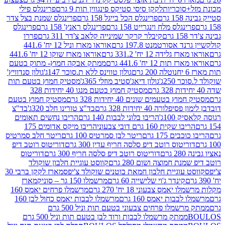
סוכריות
לקקן סיסי סטיקס פינגווין תות 9 גרם
פרינגלס פילי
רם
פרינגלס הכל בייגל 158 גרם
פרינגלס שמנת בצל צדר
נגלס מלח וינגרייט 158 גרם
פרינגלס ראנץ' 158 גרם
פרינגלס
קיבלר קרקר שמינייה קלאב צ'דר 311 גרם
פררו
אסורטמנט 197.8 גרם
אוראו מארז וניל 12 יח' 441.6
ידה 12 יח' 331.2 גרם
אוראו מארז שוקו 12 יח' 441.6
ת 12 יח' 441.6 גרם
ממתק אבקה חמוץ- מתוק בטעם
נוטלה 200 גרם
גולון טווינס ללא ת.סוכר 147ג'
גולון סנדוויץ'
250ג'
גולון דיאג'סטיב מוזלי 365ג'
מסטיק חמוץ בטעם תות
מסטיק חמוץ בטעם מנגו 40 יחידות 328
 בטעמים שונים 40 יחידות 328 גרם
מסטיק חמוץ בטעם
רה 40 יחידות 328 גרם
בד"צ טורינו חלב 320ג'
בד"צ
100ג'
הריבו בלוני לבבות 140 גרם
הריבו נחשים תאומים
שקית 160 גרם דובי צבעוני
הריבו מיקס אדומים 175
ים 175 גרם
ריטר לבן סמרטיס 100 גרם
ריטר חלב סמרטיס
יטוס רוטב דיפ סלסה חריף עדין 300 גרם
דוריטוס רוטב דיפ
ם
דוריטוס רוטב דיפ סלסה חריף 300 גרם
דוריטוס
ת חמוצה ושום 280 גרם
קווסט עוגיית חלבון שוקולד
 עוגיית חלבון חמאת בוטנים שוקולד צ'יפס
מארז לקקן ברבי 30
קינדר ג'וי שלישייה 60 גרם
מרשמלו 150 גר – סוניק
מארז
מס צבעוני 18 יח' 270 גרם
מרשמלו פרחים יאמס 160
בבות יאמס 160 גרם
מרשמלו לבבות יאמס כחול לבן 160
ממתק מרשמלו פרחים צבעוני בטעם תות וניל 500 גרם
ממתק מרשמלו לבבות ורוד לבן בטעם תות וניל 500 גרם