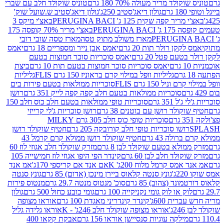
לד מריר מעולה 70% 180 גרם
טוניס שוקולד חלב עם שברי
גולון דיאג'סטיב 250ג'
גולון דיאג'סטיב ש.שועל שוק'
 קפה שקית 125 ג' PERUGINA BACI
באצ'י מיקס 3
PERUGINA
באצ'י מריר 70% קופסה 175
מארז משולב מתוק טסה
מארז טסה שובי דובי
קן רולר תות 20 גרם
יאמס אבן נייר ומספריים 18 גרם
יאמס
עם פטל 20 גרם
יאמס סוכריות סוכר חמוצות בטעם
יאמס סוכריות סוכר חמוצות בטעם תות 10 גרם
ביצת
גליליות וופל במילוי קרם בראוניז 150 גרם FLIS
גליליות
יל 150 גרם FLIS
סוכריות ממולאות בטעם פירות בים
סוכריות ממולאות בטעם חלב קפה קפה לייק 351 גרם
רושן
351 גרם
סוכריות טופי ממולאות בטעם חלב כוס חלב 150
ולד רושן עם בוטנים 38 גרם
רושן סוכריות ג'לי קרייזי
סוכריות טופי כוס חלב 305 גרם MILKY
ושו סוכריות טופי חלב קורובקה 205 גרם
חטיף שוקולד רושן
לה 43 גרם
חטיף שוקולד רושן ממולא קרם קרמל 43
ולא בטעם שוקולד לבן 8 גרם
מזרק שוקולד חלב אגוזי לוז 60
לד חלב לבן 60 גרם
קינדר הפי היפו אגוזי לוז חמישייה 105
מס קרמל מלוח 200ג' K
אם אנד אם קריספי 170ג'
אמ אנד
גונץ סנטה קלאוס ביירן מינכן (אדום) 85 גרם
גונץ סנטה
ד (צהוב) 85 גרם
סוכ' מנטוס מנטה 29.7 גרם
מנטוס פירות
ק או לוק גומי נקניקייה 100 גרם
גומי כובע כחול 500 גרם
גולון
ית 600ג'
קינדר קינדריני מאגדת 100 גרם
אוראו מצופה
'
אוראו מצופה שוקולד חלב 246ג' - K
אוראו גלידה גליל
ילקה עוגיות סנסיישן אוראו 156 גרם
אבקת קקאו 400