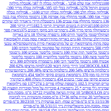
וז שלם 250ג' - K
מילקה טבלה לו 87ג'-K
טבלת מילקה
2ג'-K
מילקה בבלי לבן 95ג'-K
מילקה טבלה מריר 90ג'-
חלב 90ג'-K
מילקה טבלה יוגורט 100ג' - K
מילקה טבלה
גומי מתקלף ענק אפרסק 136 גרם
גומי מתקלף ענק בננה
י מתקלף ענק ענבים 136 גרם
טבלת היידי גראנדור לבן שקדים
סניקרס ח.בוטנים חמישייה קרימי 182.5ג'
ריץ קרקר 200
סי מריר 250 גרם
הריבו זהב מקסי דובונים 375ג'
מארז ספר
ומי בליסטר תירס 100 גרם
פרח שוקולד 18 גרם באריזה
ד 60 גרם באריזה מהודרת
מארז טסה מנות קלאסי
מארז
מתמיד
מארז ים של מותגים
מארז סירת מתוקטסה
סילאן טבעי
מארז התיק המתוק של טסה
גומי בליסטר דובדבן 100
טר תות שדה 100 גרם
גומי בליסטר עכביש 100 גרם
גומי
 גרם
גומי בליסטר מילקשייק 100 גרם
גומי בליסטר
גומי בליסטר דובי 100 גרם
ממרח סיפקולוס 300 גרם
CHO
בונ' היידי בוקה דובאי 120ג'
למקה מרציפן 62% 200
54% 200 גרם
למקה מרציפן 38% 200 גרם
קונפיטורת
3 גרם
חמאת בוטנים סקיפי קלאסי 454 גרם
חמאת
עם שברי בוטנים 454 גרם
ממרח נוטלה 400 גרם
קינדר
10 גרם
מפת שולחן פורים כ 274*137 סמ ניילון
מארז
רים * 25 גרם
מארז 4 סוכריות על מקל וסוכריות קופצות 20
חב' 10 שקית נשיאה פלסטיק 22*32 ס"מ -מסכה-זהב
כה-זהב
שקית נייר לבקבוק
שקית נייר 30/23/10 ס"מ-פורים
-זהב מיטאלי
שקית נייר 38.5/31/11 ס"מ-פורים
זהב מיטאלי
קופ' קרטון חלון 18/15/8 ס"מ -פורים שמח-דגם