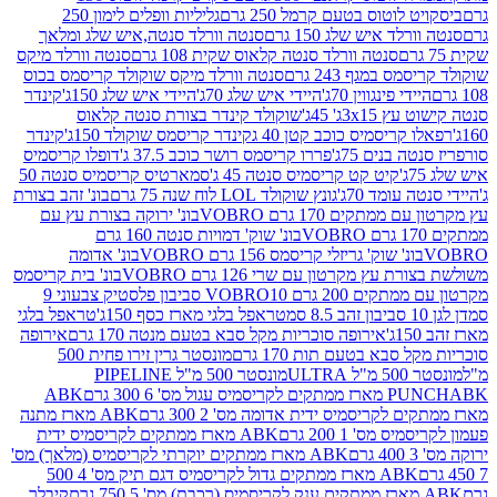
לוטוס בטעם קרמל 250 גרם
גליליות וופלים לימון 250
ד איש שלג 150 גרם
סנטה וורלד סנטה,איש שלג ומלאך
סנטה וורלד סנטה קלאוס שקית 108 גרם
סנטה וורלד מיקס
 במגף 243 גרם
סנטה וורלד מיקס שוקולד קריסמס בכוס
י פינגווין 70ג'
היידי איש שלג 70ג'
היידי איש שלג 150ג'
קינדר
3xג' 45ג'
שוקולד קינדר בצורת סנטה קלאוס
קריסמיס כוכב קטן 40 ג
קינדר קריסמס שוקולד 150ג'
קינדר
בנים 75ג'
פררו קריסמס רושר כוכב 37.5 ג'
דופלו קריסמיס
קיט קט קריסמיס סנטה 45 ג'
סמארטיס קריסמיס סנטה 50
עומד 70ג'
גונץ שוקולד LOL לוח שנה 75 גרם
בונ' זהב בצורת
תקים 170 גרם VOBRO
בונ' ירוקה בצורת עץ עם
בונ' שוק' דמויות סנטה 160 גרם
נ' שוק' גריזלי קריסמס 156 גרם VOBRO
בונ' אדומה
עץ מקרטון עם שרי 126 גרם VOBRO
בונ' בית קריסמס
 200 גרם VOBRO
10 סביבון פלסטיק צבעוני 9
טראפל בלגי מארז כסף 150ג'
טראפל בלגי
אירופה סוכריות מקל סבא בטעם מנטה 170 גרם
אירופה
סבא בטעם תות 170 גרם
מונסטר גרין זירו פחית 500
ULT
מונסטר 500 מ"ל PIPELINE
ABK
PU
לקריסמיס ידית אדומה מס' 2 300 גרם
ABK מארז מתנה
מס' 1 200 גרם
ABK מארז ממתקים לקריסמיס ידית
ABK מארז ממתקים יוקרתי לקריסמיס (מלאך) מס'
ABK מארז ממתקים גדול לקריסמיס דגם תיק מס' 4 500
קיבלר