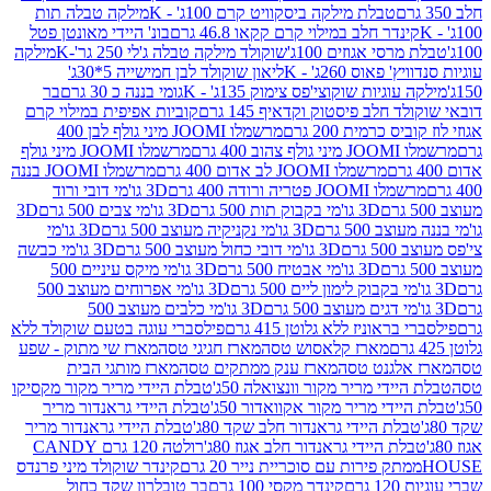
טבלת מילקה ביסקוויט קרם 100ג' - K
מילקה טבלה תות
נדר חלב במילוי קרם קקאו 46.8 גרם
בונ' היידי מאונטן פטל
סי אגוזים 100ג'
שוקולד מילקה טבלה ג'לי 250 גר'-K
מילקה
פאוס 260ג' - K
ליאון שוקולד לבן חמישייה 5*30ג'
וגיות שוקוצי'פס צימוק 135ג' - K
גומי בננה כ 30 גרם
בר
 חלב פיסטוק וקדאיף 145 גרם
קוביות אפיפית במילוי קרם
 כרמית 200 גרם
מרשמלו JOOMI מיני גולף לבן 400
400 גרם
מרשמלו JOOMI מיני גולף
מרשמלו JOOMI לב אדום 400 גרם
מרשמלו JOOMI בננה
JOOM פטריה ורודה 400 גרם
3D גו'מי דובי ורוד
3D גו'מי בקבוק תות 500 גרם
3D גו'מי צבים 500 גרם
3D
 500 גרם
3D גו'מי נקניקיה מעוצב 500 גרם
3D גו'מי
גרם
3D גו'מי דובי כחול מעוצב 500 גרם
3D גו'מי כבשה
3D גו'מי אבטיח 500 גרם
3D גו'מי מיקס עיניים 500
3D גו'מי אפרוחים מעוצב 500
3D גו'מי כלבים מעוצב 500
ראוניז ללא גלוטן 415 גרם
פילסברי עוגה בטעם שוקולד ללא
מארז קלאסוש טסה
מארז חגיגי טסה
מארז שי מתוק - שפע
אלגנט טסה
מארז ענק ממתקים טסה
מארז מותגי הבית
ידי מריר מקור וונצואלה 50ג'
טבלת היידי מריר מקור מקסיקו
ידי מריר מקור אקוואדור 50ג'
טבלת היידי גראנדור מריר
לת היידי גראנדור חלב שקד 80ג'
טבלת היידי גראנדור מריר
ת היידי גראנדור חלב אגוז 80ג'
רולטה 120 גרם CANDY
תק פירות עם סוכריית נייר 20 גרם
קינדר שוקולד מיני פרנדס
רם
קינדר מקסי 100 גרם
בר טובלרון שקד כחול