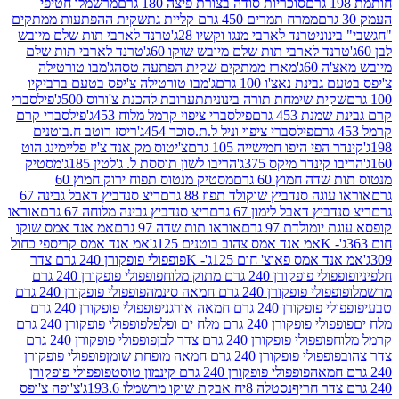
סוכריות סודה בצורת פיצה 180 גרם
מרשמלו חטיפי
ממרח תמרים 450 גרם קליית גת
שקית ההפתעות ממתקים
וני
טרנד לארבי מנגו וקשיו 28ג'
טרנד לארבי תות שלם מיובש
ד לארבי תות שלם מיובש שוקו 60ג'
טרנד לארבי תות שלם
6ג'
מארז ממתקים שקית הפתעה טסה
ג'מבו טורטילה
נת נאצ'ו 100 גרם
ג'מבו טורטילה צ'יפס בטעם ברביקיו
ית שימחת תורה בינונית
תערובת להכנת צ'ורוס 500ג'
פילסברי
 453 גרם
פילסברי ציפוי קרמל מלוח 453ג'
פילסברי קרם
פילסברי ציפוי וניל ל.ת.סוכר 454ג'
ריסז רוטב ח.בוטנים
פי היפו חמישייה 105 גרם
צ'יטוס מק אנד צ'יז פליימינג הוט
ינדר מיקס 375ג'
הריבו לשון תוססת ל. ג'לטין 185ג'
מסטיק
ה חמוץ 60 גרם
מסטיק מנטוס תפוח ירוק חמוץ 60
גה סנדביץ שוקולד תפוז 88 גרם
ריצ סנדביץ דאבל גבינה 67
ץ דאבל לימון 67 גרם
ריצ סנדביץ גבינה מלוחה 67 גרם
אוראו
מולדת 97 גרם
אוראו תות שדה 97 גרם
אמ אנד אמס שוקו
אמ אנד אמס צהוב בוטנים 125ג'
אמ אנד אמס קריספי כחול
אמס פאוצ' חום 125ג'- K
פופפולי פופקורן 240 גרם צדר
פופקורן 240 גרם מתוק מלוח
פופפולי פופקורן 240 גרם
י פופקורן 240 גרם חמאה סינמה
פופפולי פופקורן 240 גרם
רן 240 גרם חמאה אורגני
פופפולי פופקורן 240 גרם
פופקורן 240 גרם מלח ים ופלפל
פופפולי פופקורן 240 גרם
פופפולי פופקורן 240 גרם צדר לבן
פופפולי פופקורן 240 גרם
פולי פופקורן 240 גרם חמאה מופחת שומן
פופפולי פופקורן
פופפולי פופקורן 240 גרם קינמון טוסט
פופפולי פופקורן
נסטלה 8יח אבקת שוקו מרשמלו 193.6ג'
צ'ופה צ'ופס