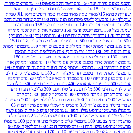
רות יער 150 גרם
ריטר חלב פיסטוק 100 גרם
רואופ פירות
תות 18 גרם
רואופ פטל 18 גרם
סוכ' צמר גפן תות חמוץ
1ג'
מארז טסה מאוהב
מארז טסה ריגושים
ריסז XL טבלת
שוקוליטלי מקרונים תות שדה 90 גרם
קוטדור בושה חלב
גלס אורגינל 149 גרם
פרינגלס ברביקיו 158 גרם
פרינגלס
פרינגלס פיצה 158 גרם
בצקניות אורז להכנה מהירה-
ניוקי שלושה צבעים 500 גרם
מיני ניוקי 500 גרם
ניוקי
ג'יו קונכיות 500 גרם
גליליות וופל במילוי קרם אגוזים 150
וצ'י ממתקי אורז ממולאים בטעם שוקולד 180 גרם
מוצ'י ממתק
180 גרם
מוצ'י ממתקי אורז ממולאים בטעם חמאת
מוצ'י ממתקי אורז ממולאים בטעם קרמל מלוח 180
תק אורז בטעם פנקייק עם מייפל 180 גרם
מוצ'י ממתק אורז
18 גרם
מוצ'י ממתק אורז בטעם עוגת גבינה ותותים 180
תק אורז בטעם תה מאצ'ה וחלב 180 גרם
אמיצ'לי קרם חלב
סוכריות 100 גרם
ממרח דובאי פטל חלבי 500 גרם
קרמבה
פרורי קראמבל 400 גרם
רוטב פירות יער 300 מ"ל
רוטב
 300 מ"ל
רוטב נוצ'יטלו חלבי 300 מ"ל
מלית פירות יער
דבן אמרנה בסירופ 300 גרם
מילוי קינמון 500 גרם
קרם
קרמו ריו 500 גרם
קרם פטל למילוי מקרון 500 ג'
סניידרס
טעם צ'דר 319 גרם
מלו מרשמלו טוויסט מילוי תפוח 63
לו טוויסט מילוי תפוז 63 גרם
לקקן פיןפופ-פירות צובע לשון
מרשמלו גלידה 100 גרם
מרשמלו גלידה 25 גרם
מלו פלוס
עוני 100 גרם
מלו פלוס מרשמלו מיני ורוד לבן 100 גרם
מלו
 מילוי תות 63 גרם
שוקולד דובאי 60 גרם
לואקר אגוז 90
ו 90 גרם
לקקן פיןפופ 10 יח' 170 גרם
אוראו קלאסי מארז