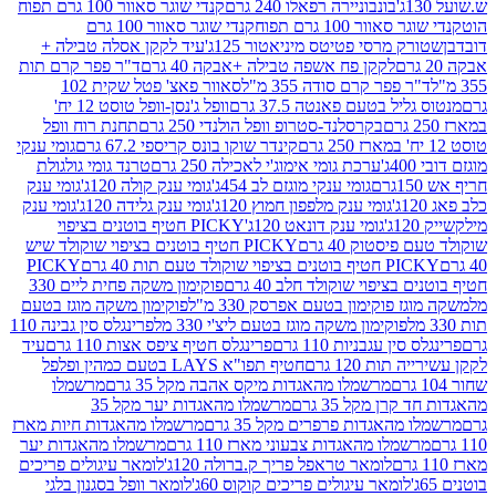
בונבוניירה רפאלו 240 גרם
קנדי שוגר סאוור 100 גרם תפוח
וור 100 גרם תפוח
קנדי שוגר סאוור 100 גרם
 מרסי פטיטס מיניאטור 125ג'
עיד לקקן אסלה טבילה +
לקקן פח אשפה טבילה +אבקה 40 גרם
ד"ר פפר קרם תות
 פפר קרם סודה 355 מ"ל
סאוור פאצ' פטל שקית 102
יל בטעם פאנטה 37.5 גרם
וופל ג'נסן-וופל טוסט 12 יח'
בקרסלנד-סטרופ וופל הולנדי 250 גרם
תחנת רוח וופל
קינדר שוקו בונס קריספי 67.2 גרם
גומי ענקי
ערכת גומי אימוג'י לאכילה 250 גרם
טרנד גומי גולגולת
גומי ענקי מוגזם לב 454ג'
גומי ענק קולה 120ג'
גומי ענק
גומי ענק מלפפון חמוץ 120ג'
גומי ענק גלידה 120ג'
גומי ענק
גומי ענק דונאט 120ג'
PICKY חטיף בוטנים בציפוי
יסטוק 40 גרם
PICKY חטיף בוטנים בציפוי שוקולד שיש
יפוי שוקולד טעם תות 40 גרם
PICKY
בציפוי שוקולד חלב 40 גרם
פוקימון משקה פחית ליים 330
 פוקימון בטעם אפרסק 330 מ"ל
פוקימון משקה מוגז בטעם
פוקימון משקה מוגז בטעם ליצ'י 330 מל
פרינגלס סין גבינה 110
ן עגבניות 110 גרם
פרינגלס חטיף ציפס אצות 110 גרם
עיד
ות 120 גרם
חטיף תפו"א LAYS בטעם כמהין ופלפל
מרשמלו מהאגדות מיקס אהבה מקל 35 גרם
מרשמלו
רן מקל 35 גרם
מרשמלו מהאגדות יער מקל 35
מהאגדות פרפרים מקל 35 גרם
מרשמלו מהאגדות חיות מארז
מלו מהאגדות צבעוני מארז 110 גרם
מרשמלו מהאגדות יער
לומאר טראפל פריך ק.ברולה 120ג'
לומאר עיגולים פריכים
לומאר עיגולים פריכים קוקוס 60ג'
לומאר וופל בסגנון בלגי