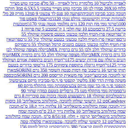
10 מל'
מזרק גדול לאפייה - 50 מל'
4 סביבון טוש מצייר
דן לגן 10 סביבון טוש מצייר צבעוני 6.5X5.5 סמ
3 חותכן
סביבון חנוכיה
הפתעה 10 פנס לד צבעוני 9 סמ
12 מזרק 20 מל'
ירה וקישוט
גומי נודלס ענקי 120ג'
מרשמלו פאסט פוד
 מח תות 120 גרם נוזל
גומי סנטה ענקי 170ג'
מטבעות
מטבע 10 שח חלבי 1 ק"ג
מטבע 5 שח פרווה 1
פרוטאין פרו-חטיף חלבון טבעוני בטעם פיסטוק שוקולד 55
פרו-חטיף חלבון טבעוני בטעם שוקולד וניל 55 גרם
פרוטאין
בון טבעוני בטעם בוטנים קרמל ושוקולד 55 גרם
מיקס
 ולבן 55 גרם כרמית MIX
בייגלה מצופה שוקולד לבן
בייגלה מצופה שוקולד חלב 55 גרם כרמית MIX
חטיף
עם פירות יבשים 175גר'
חטיף דגנים בתוספת אגוזים ושוקולד
חטיף גרונלה בתוספת צימוקים 175 גר'
טופי כדורים בטעם
ם
בונ' פח דמות סנטה השומר 350 גרם SORINI
מארז
ביבונצ'יק
בונ' פח משאית קריסמס 200 גרם SORINI
בובספוג
 330 מל
שק' קונפטי פי.וי.סי-סביביון מיקס צבעים
שק'
וי.סי-כד שמן מיקס צבעים
ממתק גומי מתקלף מיקס 60
י מתקלף מנגו 75 גרם
לייס בטעם כמהין שחור 90
קולד 18 גרם
צעצוע סנטה בובות עם סוכריות 8 גרם
1 קישוטי שולחן לחנוכה -כחול/זהב מיטאלי
חב' 10 כוסות
 שמח כחול/זהב מיטאלי
חב' 10 צלחות נייר ק.18 ס"מ-חנוכה
הב מיטאלי
חב' 10 צלחות נייר ק.23 ס"מ-חנוכה שמח
יטאלי
קפ' קרטון + חלון- 8/51/18 ס"מ -חנוכה שמח כחול/זהב
עוני
מארז סלסלה טסה
לוטוס קראנצ'י 380 גרם
ביסקויט קרמל לוטוס 156