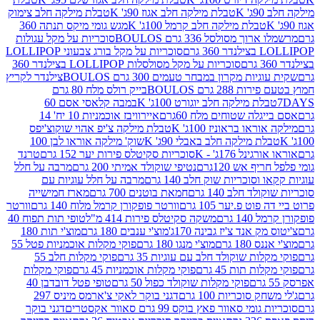
K
טבלת מילקה חלב אגוז 90ג' K
טבלת מילקה חלב צימוק
טבלת מילקה חלב קרמל 100ג' K
מגש גומי מיקס תנתה 360
 מסולסל 336 גרם BOULOS
סוכריות על מקל עגולות
 גרם
סוכריות על מקל בורג צבעוני LOLLIPOP
סוכריות על מקל מסולסלות LOLLIPOP בצילנדר 360
ות מקרון במבחר טעמים 300 גרם BOULOS
צילנדר לקריץ
28 גרם BOULOS
בייק רולס מלח 80 גרם
ת מילקה חלב יוגורט 100ג' K
במבה קלאסי אסם 60
לה שטוחים מלח 60גרם
איירוויבז אוכמניות 10 יח' 14
או בראוניז 100ג' K
טבלת מילקה צ'יפ אהוי שוקוצ'יפס
ת מילקה חלב באבלי 90ג' K
שוק' מילקה אוראו לבן 100
נל 176ג' - K
סוכריות סקיטלס פירות יער 152 גרם
טרנד
 אש 120גרם
נטיפי שוקולד אמיתי 200 גרם
מרבה על חלל
סוכריות שוק חלב 140 גרם
מרבה על חלל עוגיות עם
 חלב 140 גרם
חמאת בוטנים 700 גרם
מארז חמישייה
ט פ.יער 105 גרם
וורטר פופקורן קרמל מלוח 140 גרם
וורטר
1 גרם
משקה סקיטלס פירות 414 מ"ל
טופי תות תפוח 40
 אנד צ'יז גבינה 170ג'
מוצ'י ענבים 180 גרם
מוצ'י תות 180
18 גרם
מוצ'י מנגו 180 גרם
פוקי מקלות אוכמניות פטל 55
ות שוקולד חלב עם עוגיות 35 גרם
פוקי מקלות חלב 55
ת תות 45 גרם
פוקי מקלות אוכמניות 45 גרם
פוקי מקלות
פוקי מקלות שוקולד כפול 50 גרם
טופי פטל דובדבן 40
 סוכריות 100 גרם
דגני בוקר לאקי צ'ארמס מיניס 297
י סאוור פאץ בוקס 99 גרם סאוור אקסטרים
דגני בוקר