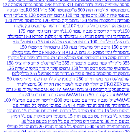
גבינה צ'דר כתום 311 גרם
צ'יז איט קרקר גבינה צהובה 127
ולטרה תות 500 מ"ל
מונסטר 500 מ"ל ROSSI
גומי לעיסה
 גרם
בזוקה ברי 120 גרם
בזוקה מיקס 120 גרם
ג'וסי דרופ
ת טרופי 120 גרם
בזוקה טרופי 120 גרם
בזוקה פירות 120
מס כחול קריספי 107ג'
פררו רושר קריסמיס עץ אשוח
קריסמיס סנטה עומד 110ג'
הריבו דובי גומי חמוץ 175
י צ'יפס חמוץ 175ג'
בייגלה ציו מקלות תפו"א 80 גרם
בייגלה
ים 100 גרם
טרולי גומי ממולא תות 75 גרם
טרולי גומי
טרולי מרשמלו בננה 150 גרם
טרולי מרשמלו 150
לא 75 גרם ENERGY BALLZ
טרולי גומי ממולא
גרם
טרולי גומי ממולא מנגו 75 גרם
ד"ר פפר וניל מוקצף
 פפר בטעם אוכמניות 355 מ"ל
פרינגלס אדובאדה צילי 158
נגלס דבש חרדל 158 גרם
שוקולד קינדר מקסי שישייה 126
ריסמיס סנטה עומד 55ג'
ד"ר פפר אורגינל 355 מ"ל
קלוגס
 בוקר תירס 250 גרם
גונץ שוקולד לוח שנה מיקי מאוס 50
 את הקרח 50 גרם
צילינדר
50 גרם MORITZ WAWI
סנטה שקית 200 גרם
לנדר 50 גרם WAWI
סנטה בודד עם כובע 80 גרם
 סנטה בודד עם כובע וכיס 200גר'
ריטר חלב עם אמיצ'לי 100
 זהב חנוכה שמח 25X14 סמ
גוסי ממתק ג'ל בצורת עט
ם
גוסי ממתק ג'ל בצורת עט בטעם אבטיח 15 גרם
גוסי
ורת עט בטעם תות 15 גרם
גומי דיפ מקלות עם ג'ל חמוץ
ם
גומי דיפ מקלות עם ג'ל חמוץ בטעם פטל 30
דובאי 200 גרם
גוסי ג'ל בקבוק חמוץ 20 גרם
גוסי ג'ל סמיילי
וצר פלסטיק
קינדר דגנים רביעייה 94 גרם
צעצוע