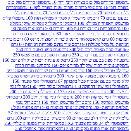
רים מזל טוב בצורת דובי ורוד 16 גרם
טופי כדורים מזל טוב
ם
טופי כדורים פורים שמח בצורת ליצן 16 גרם
סוכריות
70 גרם
סוכריות ג'לי בטעם ליצ'י 70 גרם
סוכריות ג'לי
גרם
מלו מרשמלו קאפקייק ממולא תות 100 גרם
מלו פלוס
יק ממולא 100 גרם
מלו מרשמלו קאפקייק שוקו ממולא
יות גומי בצורת עין כ50 יחידות 500 גרם
מארז סנטה 90
נס סוכריות חמוצות מאוד 60 גרם
סאוור מדנס סוכריות
סאוור מדנס סוכריות חמוצות מדנס 60 גרם
סוכריות
 גולגולת 90 גרם
סאוור מדנס סוכריות חמוצות 60 גרם
 מצופה קרם וניל 300 גרם
עוגת ספוג בטעם תות 250
 בטעם דובדבן 250 גרם
עוגת ספוג בטעם מישמש 250
ג בטעם שוקולד 250 גרם
קינג עוגיות רכות שוקולד צ'יפס 160
יות רכות שוקולד מריר צ'יפס 160 גרם
קינג עוגיות רכות
'יפס 160 גרם
קינג עוגיות רכות שיבולת תפוז שוקו צ'יפס
ה ספוג מצופה קרם קקאו 300 גרם
אורביט רפרשרס מסטיק
עם אבטיח פטל בקבוקון 67 גרם
טרולי גומי פינגווין 150
י שיני דרקולה 150 גרם
טרולי סופר בריין 150ג'
טרולי גומי
טרולי גומי פירות ים 175 גרם
טרולי גומי עכברים 200
י נשיקות תות 200 גרם
טרולי גומי פרות חלב 200 גרם
טרולי
150 גרם
טרולי מרשמלו תפוח 150 גרם
טרולי גומי
200 גרם
קישוטי עוגה בצנצנת 500 גרם צבעוני עגול /
טב ברבקיו טריאקי מתוק 510 מ"ל
בר שוקולד באונטי 57
ולד חלב עם אגוזים 90 גרם
שוק' טב מילקה דיים 100 גרם
יבון צבעוני 5X2 סמ
ארוחת אורז בסגנון איטלקי 250
ז בסגנון מקסיקני 250 גרם
ארוחת אורז אושפלו 250