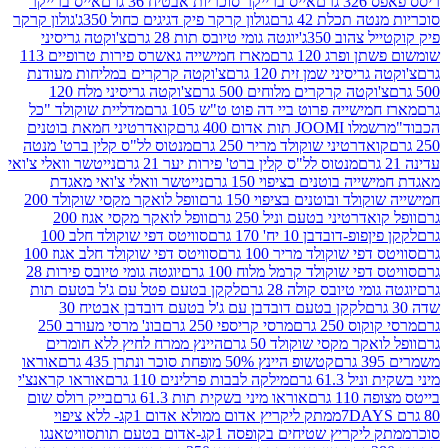
רם
אייס ברייקר סוכריות אבטיח 36 גרם
אייס ברייקר
תכלת 42 גרם
גולון קרקר פיק דגיגים כחול 350ג'
גולון קרקר
הוב 350ג'
יוגטה גומי טיובס תות 28 גרם
צ'וקטה גריסיני
פרג 120 גרם
מארז חמישייה גאשרס פירות טרופיים 113
יסיני שמן זית 120 גרם
צ'וקטה קרקרים במליחות מעודנת
קטה קרקרים מלוחים 500 גרם
צ'וקטה גריסיני מלח 120
שייה פרוט ביי דה פוט ט"ש 105 גרם
מדליית שוקולד "כל
 תות אדום 400 גרם
קואדרטיני חמאת בוטנים
דרטיני שוקולד מריר 250 גרם
מנטוס לל"ס קלין ברט' מנטה
מנטוס לל"ס קלין ברט' פירות יער 21 גרם
נייטשר וואלי צ'ואי
 בוטנים בציפוי 150 גרם
נייטשר וואלי צ'ואי מאגדת
ד ובוטנים בציפוי 150 גרם
וופל לואקר מקסי שוקולד 200
רטיני בטעם וניל 250 גרם
וופל לואקר מקסי אגוז 200
דובדבן 10 יח' 170 גרם
סוויטס דפי שוקולד חלב 100
י שוקולד מריר 100 גרם
סוויטס דפי שוקולד חלב אגוז 100
פי שוקולד קרמל מלוח 100 גרם
יוגטה גומי טיובס פירות 28
י טיובס קולה 28 גרם
לקקן בטעם פטל עם ג'ל בטעם תות
לקקן בטעם דובדבן עם ג'ל בטעם דובדבן אבטיח 30
250 גרם
מרסי קריספי 250 גרם
בונ' מרסי מעורב 250
קר מקסי שוקולד 50 גרם
היינץ ממרח לחיץ ללא חומרים
קטשופ היינץ 50% מופחת סוכר ונתרן 435 גרם
אוראו
61.3 גרם
מילקה לבבות פרלינים 110 גרם
אוראו קראנצ'י
גרם
אוראו מיני בשקית תות 61.3 גרם
בייק רולס שום
ממתק ליקריץ אדום ממולא אדום 1קג- ללא ציפוי
יץ שטיחים בקופסה 1קג-אדום בטעם תות
סוויטאנגו