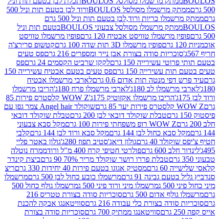
ממתק מרשמלו מסולסל BOULOSתכלת לבן בטעם תות וניל
ממתק מרשמלו מסולסל BOULOSורוד לבן בטעם תות וניל 500
ממתק מרשמלו כריות ורוד,לבן בטעם תות וניל 500 גרם
ממתק מרשמלו מסולסל צבעוני BOULOSבטעם תות וניל
ין מרשמלו טוויסט אבטיח 120 גרם
פופין מרשמלו טוויסט
פופין מרשמלו 3D תות שדה 100 גרם
קטשופ סרירצ'ה
סוכריות סודה בצורת אבן נייר ומספרים 216 גרם
פס טעים
טי עשירייה 150 גרם
לקקן שרביט הקסמים 24 גרם
פס
ת עשירייה 150 גרם
פס טעים בטעם אבטיח עשירייה 150
דפי מנטה תות אדום 0.6 גרם
לארבי מרשמלו אבטיח
מרשמלו לב 180ג'
לארבי מרשמלו פרח 180ג'
הריבו מרשמלו
הריבו מרשמלו אקזוטיק 175ג'
WOW Z קלסטרס פירות 85
 85 גרם
שוקולד Angel hair צמר גפן עם
טבלת שוקולד דובאי לבן 200 גרם
טבלת שוקולד דובאי
WOW Z רופ משפחתי פירות 100 גרם
מקל סבא צבעוני
 סבא כחול לבן 144 גרם
מקל סבא ורוד לבן 144 גרם
קלבי
ולד 40 גרם
גולון דיאג'סטיב תפוז 280ג'
גולון באטר פליי
ב 600 גרם
פולרטי חטיפי קרח 400 מ"ל ורוד
ממרח נוטלה
טבלת פררו רושר שוקולד מריר 70% 90 גרם
ביצת קינדר
60 גרם
מסטיק אגוגו בטעם פירות 40 יחידות 330 גרם
ריצ
טעם גבינה 91 גרם
מרשמלו כובע כחול לבן 500 גרם
מרשמלו
50 ג
מרשמלו מיני ורוד פיני 500 ג
מרשמלו גולף כחול 500
לף אדום 500 גרם
סוכריות סודה בצורת טטריס 216
סודה בצורת כלי עבודה 216 גרם
סוויטאנגו אבקה להכנת
סוויטאנגו ממתיק 700 גרם
סוכריות סודה בצורת