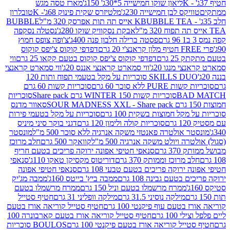
ליאון שוקו חמישייה 5*30ג' 150ג'
מארז טסה מגש
יקס לבן חמישייה 230ג'
מלטיזרס שקית פינוק 68ג'- K
טובלרון
BUBBLE TEA אייס תה תות אפרסק 320 מ"ל
BUBBLE
אבקת נסקוויק שוקו 280ג'
נסטלה נסקפה
פסטה ברילה חלבון פנה 400ג'
צ'ופה צופס חמוץ
דפדפי קוקוס צ'יפס קוקוס
2 גרם
דפדפי קוקוס צ'יפס קוקוס בטעם קקאו 25 גרם
ווי
 מנגו 20ג'
ווי סמארט קראנצי אננס 20ג'
ווי סמארט קראנצי
SKILLS DUO סוכריות על מקל בטעמי תפוח ותות 120
P ללא סוכר 60 גרם
סוכריות קשות 60 גרם
BAD
סוכריות קשות WINTER 150 גרם Share pack
סוכריות
סאוור מדנס
קל חמוצות בשקית 100 גרם
סוכריות על מקל בטעמי פירות
סוכריות קולה ולימון 120 גרם
דגני בוקר סיני מיניס
 אולטרה פאנטזי משקה אנרגיה ללא סוכר 500 מ"ל
מונסטר
ה ויולט משקה אנרגיה 500 מ"ל
קוואקר 500 גרם
חלב מרוכז
3 גרם
סנאפי חטיפי אפונה ירוקה פריכים בטעם חריף
 מרוכז וממותק 370 גרם
דוריטוס מקסיקן טאקו 110ג'
סנאפי
ירוקה פריכים בטעם טבעי 108 גרם
סנאפי חטיפי אפונה
בטעם גבינה 108 גרם
ממבה ביץ' בייטס 160ג'
ממבה מג'יק
ממרח מרשמלו בטעם וניל 150 גרם
ממרח מרשמלו בטעם
מילקה נוסיני 31.5 גרם
מילקה וופליני 31 גרם
חטיף סטייל
בטעם עוף פיקנטי 100 גרם
חטיף סטייל קוריאה אורז בטעם
100 גרם
חטיף סטייל קוריאה אורז בטעם קארבונרה 100
יל קוריאה אורז בטעם פיקנטי 100 גרם
BOULOS סוכריות