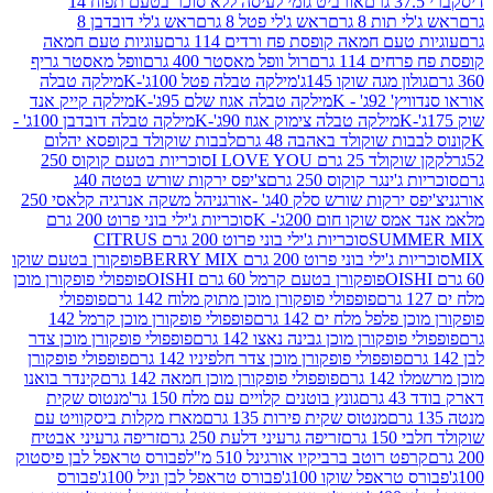
אורביט גומי לעיסה ללא סוכר בטעם תפוח 14
תות 8 גרם
ראש ג'לי פטל 8 גרם
ראש ג'לי דובדבן 8
עם חמאה קופסת פח ורדים 114 גרם
עוגיות טעם חמאה
 114 גרם
רול וופל מאסטר 400 גרם
וופל מאסטר גריף
ון מגה שוקו 145ג'
מילקה טבלה פטל 100ג'-K
מילקה טבלה
ג' - K
מילקה טבלה אגוז שלם 95ג'-K
מילקה קייק אנד
מילקה טבלה צימוק אגוז 90ג'-K
מילקה טבלה דובדבן 100ג' -
ת שוקולד באהבה 48 גרם
לבבות שוקולד בקופסא יהלום
2 גרם I LOVE YOU
סוכריות בטעם קוקוס 250
ינגר קוקוס 250 גרם
צ'יפס ירקות שורש בטטה 40ג
רקות שורש סלק 40ג' -אורגני
הל משקה אנרגיה קלאסי 250
 שוקו חום 200ג'- K
סוכריות ג'ילי בוני פרוט 200 גרם
SUM
סוכריות ג'ילי בוני פרוט 200 גרם CITRUS
ילי בוני פרוט 200 גרם BERRY MIX
פופקורן בטעם שוקו
פופקורן בטעם קרמל 60 גרם OISHI
פופפולי פופקורן מוכן
פופפולי פופקורן מוכן מתוק מלוח 142 גרם
פופפולי
פלפל מלח ים 142 גרם
פופפולי פופקורן מוכן קרמל 142
ופקורן מוכן גבינה נאצו 142 גרם
פופפולי פופקורן מוכן צדר
פופפולי פופקורן מוכן צדר חלפיניו 142 גרם
פופפולי פופקורן
גרם
פופפולי פופקורן מוכן חמאה 142 גרם
קינדר בואנו
ם
גונץ בוטנים קלויים עם מלח 150 גר'
מנטוס שקית
מנטוס שקית פירות 135 גרם
מארז מקלות ביסקוויט עם
גרם
זריפה גרעיני דלעת 250 גרם
זריפה גרעיני אבטיח
ט רוטב ברביקיו אורגינל 510 מ"ל
פבורס טראפל לבן פיסטוק
טראפל שוקו 100ג'
פבורס טראפל לבן וניל 100ג'
פבורס