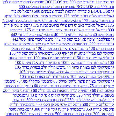
אדום לבן 500 גרם
BOULOS סוכריות דחוסות לבבות לבן
BOULOS סוכריות דחוסות לבבות כחול לבן 500
 צבעונים 500 גרם
אל סאבור
וח רוטב סלסה 175 גרם
אל סאבור נאצ'ו בטעם צ'ילי חריף
175 גרם
אל סאבור נאצ'וס דיפ מלוח עם מטבל גוואקמולי
סאבור נאצ'וס דיפ צ'ילי ברוטב גבינה 175 גרם
סוכ' ג'לי פירות
סאבור נאצ'וס בטעם צ'ילי עם רוטב גבינה 175 גרם
חטיף
חטיף דובאי מריר 40 גרם
פילסברי ציפוי כחול 442
יפוי פאן פטי שוקולד 442 גרם
פילסברי ציפוי סגול 442
רם
מזוודת הממתקים של מקס מלך הגומי
מייק אנד אייק
רם
מייק אנד אייק רכב גלידה 120 גרם
פרלין דובאי
ילוי פיסטוק וקדאיף 500 גרם
לואקר מיניס שוקולד 150
ס אגוז 150 גרם
ריטר יוגורט גאווה 100 גרם
ריטר קוקוס
ר מריר תפוז שקד 100 גרם
ריטר חלב אגוז צימוק 100
בן בצורת כדור 44 גרם
שוקולד חלב בצורת כדור 105
לב בצורת כדור 44 גרם
שוקולד מדליוני מיקס 105
ורת פיצה 105 גרם
שוקולד לבן בצורת כדור 105
צורת פיצה גלקסי מיקס 85 גרם
גומי מתקלף מנגו 75 גרם
גומי
גרם
קוביות חמוצות בטעם ענבים 60 גרם
קוביות חמוצות
ם
זיזי קוביות חמוצות בטעם קולה 60 גרם
דגני בוקר ריסס
ריר 326 גרם
הרשי קוקיס אנד קרים 43 גרם
נסטלה
 ללא גלוטן 350ג'
קרם קורנפלקס חלבי 500 גרם
קרם
500 גרם
קרם טופי פקאן חלבי 500 גרם
ממרח חלווה
 גרם
ממרח פרלינה גולד פרווה 300 גרם
אבקת סוכר
קרם תות פרווה 500 גרם
ממרח תמרים 500 גרם
סוכר