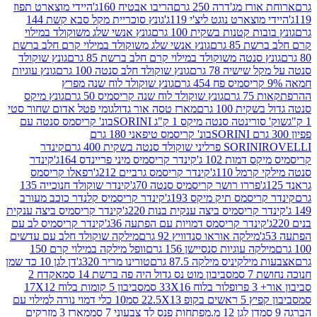
ז מג'דרה 250 גרם
הריבו אבטיח 160ג'
היידי מוצארט תפוז
וצארט נוגט ליצ'י 119ג'
גונץ סוכריית מקל סבא קשת 144
ת קטנות בשקית 100 גרם
גונץ אנשי שלג משוקולד במילוי
85 גרם
גונץ אנשי שלג משוקולד במילוי קרם חלב ברשת
 סנטה משוקולד במילוי קרם חלב ברשת 85 גרם
גונץ שוקולד
שישיה 78 גרם
גונץ שוקולד חלב סנטה 100 גרם
גונץ עוגיות
גונץ שוקולד לוח שנה מפרץ
גרם
גונץ שוקולד לוח שנה קריסמיס 50 גרם
גונץ מיקס
ת 100 גרם
מארז טסה אור גדול
גומי פטל אדום שחור סטי
רינטה סנטה מיקס 1 ק"ג SORINI
בונ' קריסמס סנטה עם
בונ' קריסמס טיפאני 180 גרם
גרם
SORINI
קינדר
דמות 102 ג'
קינדר קריסמיס מיני פריינדס 164ג'
קינדר
מל 110ג'
קינדר קריסמס גרביים 212ג'
רפאלו קריסמס
פררו רושר קריסמיס סנטה 70ג'
קינדר שוקולד חנוכייה 135
יסמס תיק מיקס 193ג'
קינדר קריסמיס קלנדר כוכב מעורב
 קריסמיס ביצה ענקית בנות 220ג'
קינדר קריסמיס ביצה ענקית
ינדר קריסמס דמויות עם הפתעה 36ג'
קינדר קריסמיס לב עם
מילקה אוראו סנדוויץ 92 גרם
מילקה שוקולד חלב עם עדשים
קה עוגיות סנסיישן 156 גרם
וופל מילקה במילוי קרם 150
לקיניס מילקה 87.5 גרם
טורינו מריר 320ג'
דן לגן 10 כד שמן
 סמ
סביבון מוט נס גדול היה פה ברשת 14 סמ
אקדח 2
33 סמ
סביבון 5 קומות בלוח 17X12
ופ 22.5X13 סמ
10 כלי דמוי נורה למילוי עם
דן לגן 12 מ.מפתחות פנס לד צבעוני 7 סמ
מארז 3 מזרקים