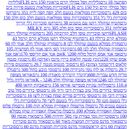
גליליות וופל במילוי קרם בראוניז 150 גרם FLIS
גליליות
יל 150 גרם FLIS
סוכריות ממולאות בטעם פירות בים
סוכריות ממולאות בטעם חלב קפה קפה לייק 351 גרם
רושן
351 גרם
סוכריות טופי ממולאות בטעם חלב כוס חלב 150
ולד רושן עם בוטנים 38 גרם
רושן סוכריות ג'לי קרייזי
סוכריות טופי כוס חלב 305 גרם MILKY
ושו סוכריות טופי חלב קורובקה 205 גרם
חטיף שוקולד רושן
לה 43 גרם
חטיף שוקולד רושן ממולא קרם קרמל 43
ולא בטעם שוקולד לבן 8 גרם
מזרק שוקולד חלב אגוזי לוז 60
לד חלב לבן 60 גרם
קינדר הפי היפו אגוזי לוז חמישייה 105
מס קרמל מלוח 200ג' K
אם אנד אם קריספי 170ג'
אמ אנד
גונץ סנטה קלאוס ביירן מינכן (אדום) 85 גרם
גונץ סנטה
ד (צהוב) 85 גרם
סוכ' מנטוס מנטה 29.7 גרם
מנטוס פירות
ק או לוק גומי נקניקייה 100 גרם
גומי כובע כחול 500 גרם
גולון
ית 600ג'
קינדר קינדריני מאגדת 100 גרם
אוראו מצופה
'
אוראו מצופה שוקולד חלב 246ג' - K
אוראו גלידה גליל
ילקה עוגיות סנסיישן אוראו 156 גרם
אבקת קקאו 400
רים מזל טוב בצורת דובי ורוד 16 גרם
טופי כדורים מזל טוב
ם
טופי כדורים פורים שמח בצורת ליצן 16 גרם
סוכריות
70 גרם
סוכריות ג'לי בטעם ליצ'י 70 גרם
סוכריות ג'לי
גרם
מלו מרשמלו קאפקייק ממולא תות 100 גרם
מלו פלוס
יק ממולא 100 גרם
מלו מרשמלו קאפקייק שוקו ממולא
יות גומי בצורת עין כ50 יחידות 500 גרם
מארז סנטה 90
נס סוכריות חמוצות מאוד 60 גרם
סאוור מדנס סוכריות
סאוור מדנס סוכריות חמוצות מדנס 60 גרם
סוכריות