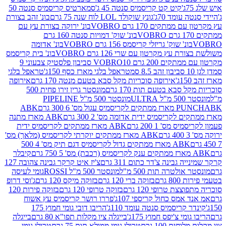
קיט קט קריסמיס סנטה 45 ג'
סמארטיס קריסמיס סנטה 50
עומד 70ג'
גונץ שוקולד LOL לוח שנה 75 גרם
בונ' זהב בצורת
תקים 170 גרם VOBRO
בונ' ירוקה בצורת עץ עם
בונ' שוק' דמויות סנטה 160 גרם
נ' שוק' גריזלי קריסמס 156 גרם VOBRO
בונ' אדומה
עץ מקרטון עם שרי 126 גרם VOBRO
בונ' בית קריסמס
 200 גרם VOBRO
10 סביבון פלסטיק צבעוני 9
טראפל בלגי מארז כסף 150ג'
טראפל בלגי
אירופה סוכריות מקל סבא בטעם מנטה 170 גרם
אירופה
סבא בטעם תות 170 גרם
מונסטר גרין זירו פחית 500
ULT
מונסטר 500 מ"ל PIPELINE
ABK
PU
לקריסמיס ידית אדומה מס' 2 300 גרם
ABK מארז מתנה
מס' 1 200 גרם
ABK מארז ממתקים לקריסמיס ידית
ABK מארז ממתקים יוקרתי לקריסמיס (מלאך) מס'
ABK מארז ממתקים גדול לקריסמיס דגם תיק מס' 4 500
קיבלר
גבינה צ'דר כתום 311 גרם
צ'יז איט קרקר גבינה צהובה 127
ולטרה תות 500 מ"ל
מונסטר 500 מ"ל ROSSI
גומי לעיסה
 גרם
בזוקה ברי 120 גרם
בזוקה מיקס 120 גרם
ג'וסי דרופ
ת טרופי 120 גרם
בזוקה טרופי 120 גרם
בזוקה פירות 120
מס כחול קריספי 107ג'
פררו רושר קריסמיס עץ אשוח
קריסמיס סנטה עומד 110ג'
הריבו דובי גומי חמוץ 175
י צ'יפס חמוץ 175ג'
בייגלה ציו מקלות תפו"א 80 גרם
בייגלה
ים 100 גרם
טרולי גומי ממולא תות 75 גרם
טרולי גומי