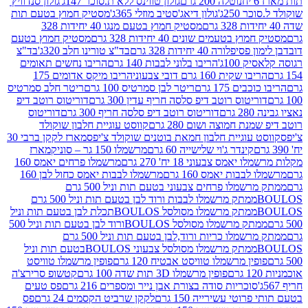
נוטלה 200 גרם
גולון טווינס ללא ת.סוכר 147ג'
גולון סנדוויץ'
250ג'
גולון דיאג'סטיב מוזלי 365ג'
מסטיק חמוץ בטעם תות
מסטיק חמוץ בטעם מנגו 40 יחידות 328
 בטעמים שונים 40 יחידות 328 גרם
מסטיק חמוץ בטעם
רה 40 יחידות 328 גרם
בד"צ טורינו חלב 320ג'
בד"צ
100ג'
הריבו בלוני לבבות 140 גרם
הריבו נחשים תאומים
שקית 160 גרם דובי צבעוני
הריבו מיקס אדומים 175
ים 175 גרם
ריטר לבן סמרטיס 100 גרם
ריטר חלב סמרטיס
יטוס רוטב דיפ סלסה חריף עדין 300 גרם
דוריטוס רוטב דיפ
ם
דוריטוס רוטב דיפ סלסה חריף 300 גרם
דוריטוס
ת חמוצה ושום 280 גרם
קווסט עוגיית חלבון שוקולד
 עוגיית חלבון חמאת בוטנים שוקולד צ'יפס
מארז לקקן ברבי 30
קינדר ג'וי שלישייה 60 גרם
מרשמלו 150 גר – סוניק
מארז
מס צבעוני 18 יח' 270 גרם
מרשמלו פרחים יאמס 160
בבות יאמס 160 גרם
מרשמלו לבבות יאמס כחול לבן 160
ממתק מרשמלו פרחים צבעוני בטעם תות וניל 500 גרם
ממתק מרשמלו לבבות ורוד לבן בטעם תות וניל 500 גרם
ממתק מרשמלו מסולסל BOULOSתכלת לבן בטעם תות וניל
ממתק מרשמלו מסולסל BOULOSורוד לבן בטעם תות וניל 500
ממתק מרשמלו כריות ורוד,לבן בטעם תות וניל 500 גרם
ממתק מרשמלו מסולסל צבעוני BOULOSבטעם תות וניל
ין מרשמלו טוויסט אבטיח 120 גרם
פופין מרשמלו טוויסט
פופין מרשמלו 3D תות שדה 100 גרם
קטשופ סרירצ'ה
סוכריות סודה בצורת אבן נייר ומספרים 216 גרם
פס טעים
טי עשירייה 150 גרם
לקקן שרביט הקסמים 24 גרם
פס