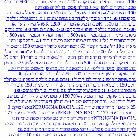
לפאי גראהם קרקר 170ג'
גומי וידאל תות סוכר 500 גר'
ברילה
לימון 190ג'
ברילה פסטו בזיליקום מוצרלה
ג'לו-פאנטונה שוקולד צ'יפס 500 גרם
סאנטאנג'לו-פאנטונה
דיי ביסתן קלינדר בטעמים שונים 251 גרם
טבלת מילקה
K
טבלת מילקה טריולד 280ג' K
שוק' מילקה אוראו
לת מילקה שוקו אנד קקס 300ג' K
גומי תנתה 500 גרם מיקס
 תות בננה
גומי תנתה 500 גר' תות חמוץ גדול
גומי תנתה 500 גר'
יות ג'לי עטופות שמחות
ראש משוגע תות 40 גרם
לקקני מיני
פרינגלס פלפל הבאנרס 158 גרם
שוק'
 200ג'
דג כסף פרווה 1 ק"ג
דג זהב חלבי- 1 ק"ג
cremo וופל
 מריר בודד
אורז לבן דביק 1 ק"ג
אצות נורי סילוור 10 דפים 25
נת סחלב 500 גרם
נסטלה קורנפלקס ללא גלוטן 375ג'
אנטון
וי בייליס 175 גרם
אנטון ברג מרציפן משמש בברנדי 220
שן אורירי מריר 80 גרם
שוקולד רושן אורירי חלב 80
ושן אורירי לבן קרמל 80 גרם
עוגיות מילקה ביסקוויט שוקולד
מארז סוכריות לעיסה תות שדה ודומדמניות 150 גרם
היידי
1ג'
טוניס שוקולד חלב עם עוגיות שוקולד צ'יפס 180
לד מריר מעולה 70% 180 גרם
טוניס שוקולד חלב עם שברי
גולון דיאג'סטיב 250ג'
גולון דיאג'סטיב ש.שועל שוק'
 קפה שקית 125 ג' PERUGINA BACI
באצ'י מיקס 3
PERUGINA
באצ'י מריר 70% קופסה 175
מארז משולב מתוק טסה
מארז טסה שובי דובי
קן רולר תות 20 גרם
יאמס אבן נייר ומספריים 18 גרם
יאמס
עם פטל 20 גרם
יאמס סוכריות סוכר חמוצות בטעם
יאמס סוכריות סוכר חמוצות בטעם תות 10 גרם
ביצת