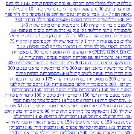
במילוי קרם דובדבן 86 גרם
ווארהדס שקית 142 ג גלי בינס
בש 30 גרם עמק חפר
טרולי בורגר מיני בודד 10 גרם
מילקה
K
בד"צ טורינו טנטיישן חלב 189ג'
משקה מוגז ד"ר פפר
משקה דר פפר בקבוק 450מ"ל
קוקה קולה דובדבן 330
 גוד שקית 140 גרם
מנטוס פרוט מיקס שקית 140
ר הרולטה ג'לי ענק 90 גרם
שמרים נמסים בואקום 450
בטעם אפרסק 500 גרם
לקריץ בלוק לבן 1 ק"ג
לקריץ וידאל
ירות הדר 1 ק"ג
דובאי שוקולד חלב פיסטוק וקדאיף 75
י שוקולד מריר 175ג'
באצ'י מריר קלאסי שקית 125 ג'
PERUGI
מארז מרציפן ללא תוספת סוכר 30 גרם
אטריות
צמר גפן עם סוכריות קופצות ענבים / תות שקית 12
 תות בננה 300 מ"ל בודד
משקה בראבו אשכולית 300
ה בראבו תפוזים 300 מ"ל בודד
משקה בראבו ענבים 300
רח עוגיות לוטוס קרמל 400 גרם
סוכריות בפחית פירות
סוכריות בפחית פרות יער - 175 גרם
סוכריות בפחית
סוכריות קלפני בטעם פירות 150 גרם
סוכריות קלפני
גרם
סוכריות קלפני בטעם דובדבן 150 גרם
סוכריות
רות יער 150 גרם
ריטר חלב פיסטוק 100 גרם
רואופ פירות
תות 18 גרם
רואופ פטל 18 גרם
סוכ' צמר גפן תות חמוץ
1ג'
מארז טסה מאוהב
מארז טסה ריגושים
ריסז XL טבלת
שוקוליטלי מקרונים תות שדה 90 גרם
קוטדור בושה חלב
גלס אורגינל 149 גרם
פרינגלס ברביקיו 158 גרם
פרינגלס
פרינגלס פיצה 158 גרם
בצקניות אורז להכנה מהירה-
ניוקי שלושה צבעים 500 גרם
מיני ניוקי 500 גרם
ניוקי
ג'יו קונכיות 500 גרם
גליליות וופל במילוי קרם אגוזים 150