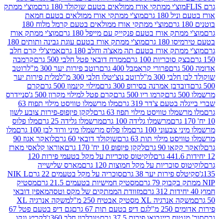
וצ'י ממתקי אורז ממולאים בטעם שוקולד 180 גרם
מוצ'י ממתק
180 גרם
מוצ'י ממתקי אורז ממולאים בטעם חמאת
מוצ'י ממתקי אורז ממולאים בטעם קרמל מלוח 180
תק אורז בטעם פנקייק עם מייפל 180 גרם
מוצ'י ממתק אורז
18 גרם
מוצ'י ממתק אורז בטעם עוגת גבינה ותותים 180
תק אורז בטעם תה מאצ'ה וחלב 180 גרם
אמיצ'לי קרם חלב
סוכריות 100 גרם
ממרח דובאי פטל חלבי 500 גרם
קרמבה
פרורי קראמבל 400 גרם
רוטב פירות יער 300 מ"ל
רוטב
 300 מ"ל
רוטב נוצ'יטלו חלבי 300 מ"ל
מלית פירות יער
דבן אמרנה בסירופ 300 גרם
מילוי קינמון 500 גרם
קרם
קרמו ריו 500 גרם
קרם פטל למילוי מקרון 500 ג'
סניידרס
טעם צ'דר 319 גרם
מלו מרשמלו טוויסט מילוי תפוח 63
לו טוויסט מילוי תפוז 63 גרם
לקקן פיןפופ-פירות צובע לשון
מרשמלו גלידה 100 גרם
מרשמלו גלידה 25 גרם
מלו פלוס
עוני 100 גרם
מלו פלוס מרשמלו מיני ורוד לבן 100 גרם
מלו
 מילוי תות 63 גרם
שוקולד דובאי 60 גרם
לואקר אגוז 90
ו 90 גרם
לקקן פיןפופ 10 יח' 170 גרם
אוראו קלאסי מארז
לוקיטוס סוכריות על מקל בטעמי פירות 120
סוכריות על מקל חמוצות 120 גרם
מארס שלישייה
פירות יער 38 גרם
סוכריה על מקל בטעמים 22 גרם
NIK L
מסטיק חמישיות בטעמים 21.5 גרם
מסטיק
מזוודת הממתקים של מקס וטסה
מאפין דובאי
יה XL מסטיק אבטיח 250 מ"ל
משקה אנרגיה XL
2 מ"ל
גם דיפ בטעם תות 67 גרם
גם דיפ בטעם פטל 67
ס ריינבואו פירות 37.5 גרם
טובלרון חלב 360ג'
לקריץ ונקו