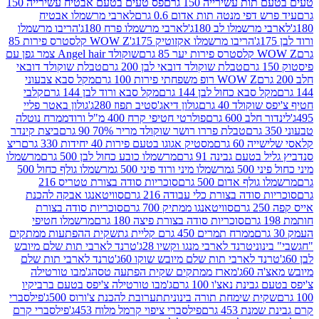
ת עשירייה 150 גרם
פס טעים בטעם אבטיח עשירייה 150
דפי מנטה תות אדום 0.6 גרם
לארבי מרשמלו אבטיח
מרשמלו לב 180ג'
לארבי מרשמלו פרח 180ג'
הריבו מרשמלו
הריבו מרשמלו אקזוטיק 175ג'
WOW Z קלסטרס פירות 85
 85 גרם
שוקולד Angel hair צמר גפן עם
טבלת שוקולד דובאי לבן 200 גרם
טבלת שוקולד דובאי
WOW Z רופ משפחתי פירות 100 גרם
מקל סבא צבעוני
 סבא כחול לבן 144 גרם
מקל סבא ורוד לבן 144 גרם
קלבי
ולד 40 גרם
גולון דיאג'סטיב תפוז 280ג'
גולון באטר פליי
ב 600 גרם
פולרטי חטיפי קרח 400 מ"ל ורוד
ממרח נוטלה
טבלת פררו רושר שוקולד מריר 70% 90 גרם
ביצת קינדר
60 גרם
מסטיק אגוגו בטעם פירות 40 יחידות 330 גרם
ריצ
טעם גבינה 91 גרם
מרשמלו כובע כחול לבן 500 גרם
מרשמלו
50 ג
מרשמלו מיני ורוד פיני 500 ג
מרשמלו גולף כחול 500
לף אדום 500 גרם
סוכריות סודה בצורת טטריס 216
סודה בצורת כלי עבודה 216 גרם
סוויטאנגו אבקה להכנת
סוויטאנגו ממתיק 700 גרם
סוכריות סודה בצורת
סוכריות סודה בצורת פיצה 180 גרם
מרשמלו חטיפי
ממרח תמרים 450 גרם קליית גת
שקית ההפתעות ממתקים
וני
טרנד לארבי מנגו וקשיו 28ג'
טרנד לארבי תות שלם מיובש
ד לארבי תות שלם מיובש שוקו 60ג'
טרנד לארבי תות שלם
6ג'
מארז ממתקים שקית הפתעה טסה
ג'מבו טורטילה
נת נאצ'ו 100 גרם
ג'מבו טורטילה צ'יפס בטעם ברביקיו
ית שימחת תורה בינונית
תערובת להכנת צ'ורוס 500ג'
פילסברי
 453 גרם
פילסברי ציפוי קרמל מלוח 453ג'
פילסברי קרם