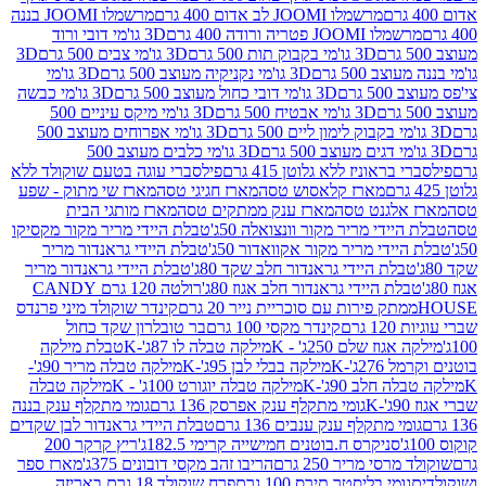
מרשמלו JOOMI לב אדום 400 גרם
מרשמלו JOOMI בננה
JOOM פטריה ורודה 400 גרם
3D גו'מי דובי ורוד
3D גו'מי בקבוק תות 500 גרם
3D גו'מי צבים 500 גרם
3D
 500 גרם
3D גו'מי נקניקיה מעוצב 500 גרם
3D גו'מי
גרם
3D גו'מי דובי כחול מעוצב 500 גרם
3D גו'מי כבשה
3D גו'מי אבטיח 500 גרם
3D גו'מי מיקס עיניים 500
3D גו'מי אפרוחים מעוצב 500
3D גו'מי כלבים מעוצב 500
ראוניז ללא גלוטן 415 גרם
פילסברי עוגה בטעם שוקולד ללא
מארז קלאסוש טסה
מארז חגיגי טסה
מארז שי מתוק - שפע
אלגנט טסה
מארז ענק ממתקים טסה
מארז מותגי הבית
ידי מריר מקור וונצואלה 50ג'
טבלת היידי מריר מקור מקסיקו
ידי מריר מקור אקוואדור 50ג'
טבלת היידי גראנדור מריר
לת היידי גראנדור חלב שקד 80ג'
טבלת היידי גראנדור מריר
ת היידי גראנדור חלב אגוז 80ג'
רולטה 120 גרם CANDY
תק פירות עם סוכריית נייר 20 גרם
קינדר שוקולד מיני פרנדס
רם
קינדר מקסי 100 גרם
בר טובלרון שקד כחול
וז שלם 250ג' - K
מילקה טבלה לו 87ג'-K
טבלת מילקה
2ג'-K
מילקה בבלי לבן 95ג'-K
מילקה טבלה מריר 90ג'-
חלב 90ג'-K
מילקה טבלה יוגורט 100ג' - K
מילקה טבלה
גומי מתקלף ענק אפרסק 136 גרם
גומי מתקלף ענק בננה
י מתקלף ענק ענבים 136 גרם
טבלת היידי גראנדור לבן שקדים
סניקרס ח.בוטנים חמישייה קרימי 182.5ג'
ריץ קרקר 200
סי מריר 250 גרם
הריבו זהב מקסי דובונים 375ג'
מארז ספר
ומי בליסטר תירס 100 גרם
פרח שוקולד 18 גרם באריזה