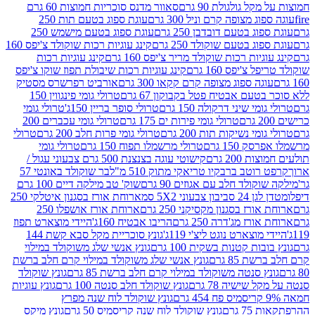
 גולגולת 90 גרם
סאוור מדנס סוכריות חמוצות 60 גרם
 מצופה קרם וניל 300 גרם
עוגת ספוג בטעם תות 250
 בטעם דובדבן 250 גרם
עוגת ספוג בטעם מישמש 250
ג בטעם שוקולד 250 גרם
קינג עוגיות רכות שוקולד צ'יפס 160
יות רכות שוקולד מריר צ'יפס 160 גרם
קינג עוגיות רכות
'יפס 160 גרם
קינג עוגיות רכות שיבולת תפוז שוקו צ'יפס
ה ספוג מצופה קרם קקאו 300 גרם
אורביט רפרשרס מסטיק
עם אבטיח פטל בקבוקון 67 גרם
טרולי גומי פינגווין 150
י שיני דרקולה 150 גרם
טרולי סופר בריין 150ג'
טרולי גומי
טרולי גומי פירות ים 175 גרם
טרולי גומי עכברים 200
י נשיקות תות 200 גרם
טרולי גומי פרות חלב 200 גרם
טרולי
150 גרם
טרולי מרשמלו תפוח 150 גרם
טרולי גומי
200 גרם
קישוטי עוגה בצנצנת 500 גרם צבעוני עגול /
טב ברבקיו טריאקי מתוק 510 מ"ל
בר שוקולד באונטי 57
ולד חלב עם אגוזים 90 גרם
שוק' טב מילקה דיים 100 גרם
יבון צבעוני 5X2 סמ
ארוחת אורז בסגנון איטלקי 250
ז בסגנון מקסיקני 250 גרם
ארוחת אורז אושפלו 250
ז מג'דרה 250 גרם
הריבו אבטיח 160ג'
היידי מוצארט תפוז
וצארט נוגט ליצ'י 119ג'
גונץ סוכריית מקל סבא קשת 144
ת קטנות בשקית 100 גרם
גונץ אנשי שלג משוקולד במילוי
85 גרם
גונץ אנשי שלג משוקולד במילוי קרם חלב ברשת
 סנטה משוקולד במילוי קרם חלב ברשת 85 גרם
גונץ שוקולד
שישיה 78 גרם
גונץ שוקולד חלב סנטה 100 גרם
גונץ עוגיות
גונץ שוקולד לוח שנה מפרץ
גרם
גונץ שוקולד לוח שנה קריסמיס 50 גרם
גונץ מיקס