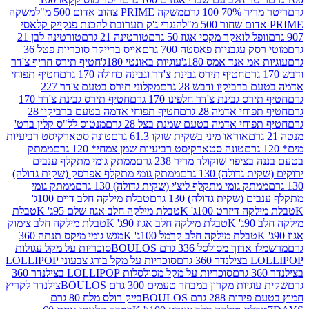
 100 גרם
משקה PRIME צהוב אדום 500 מ"ל
משקה
הנגרי ג'ק תערובת להכנת פנקייק קלאסי
ל לואקר מקסי אגוז 50 גרם
טורטינה 21 גרם
טורטינה לבן 21
 עגבניות פאסטה 700 גרם
אייס ברייקר סוכריות פטל 36
מ אנד אמס 180ג'
עוגיות באונטי 180ג'
חטיף תירס חריף צ'דר
חטיף תירס גבינת צ'דר וגבינה כחולה 170 גרם
חטיף תפוחי
ביקיו ודבש 28 גרם
מקלוני תירס בטעם צ'דר 227
 גבינת צ'דר חלפינו 170 גרם
חטיף תירס גבינת צ'דר 170
חי אדמה 28 גרם
חטיף תפוחי אדמה בטעם ברביקיו 28
וחי אדמה בטעם שמנת בצל 28 גרם
מנטוס לל"ס קלין ברט'
אוראו מיני בשקית שוקו 61.3 גרם
טונה סטארקיסט רביעיות
טונה סטארקיסט רביעיות שמן צמחי* 120 גרם
ממתק
יפוי שוקולד מריר 238 גרם
ממתק גומי מתקלף ענבים
דולה) 130 גרם
ממתק גומי מתקלף אפרסק (שקית גדולה)
ק גומי מתקלף ליצ'י (שקית גדולה) 130 גרם
ממתק גומי
(שקית גדולה) 130 גרם
טבלת מילקה חלב דיים 100ג'
דיזרט 100ג' K
טבלת מילקה חלב אגוז שלם 95ג' K
טבלת
K
טבלת מילקה חלב אגוז 90ג' K
טבלת מילקה חלב צימוק
טבלת מילקה חלב קרמל 100ג' K
מגש גומי מיקס תנתה 360
 מסולסל 336 גרם BOULOS
סוכריות על מקל עגולות
 גרם
סוכריות על מקל בורג צבעוני LOLLIPOP
סוכריות על מקל מסולסלות LOLLIPOP בצילנדר 360
ות מקרון במבחר טעמים 300 גרם BOULOS
צילנדר לקריץ
28 גרם BOULOS
בייק רולס מלח 80 גרם