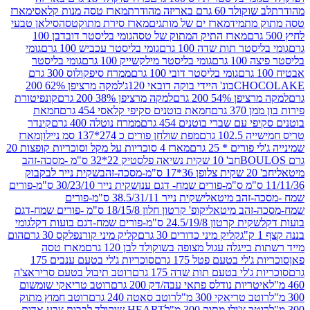
ד 60 גרם באריזה מהודרת
מארז טסה מנות קלאסי
מארז
מתמיד
מארז ים של מותגים
מארז סירת מתוקטסה
סילאן טבעי
מארז התיק המתוק של טסה
גומי בליסטר דובדבן 100
טר תות שדה 100 גרם
גומי בליסטר עכביש 100 גרם
גומי
 גרם
גומי בליסטר מילקשייק 100 גרם
גומי בליסטר
גומי בליסטר דובי 100 גרם
ממרח סיפקולוס 300 גרם
CHO
בונ' היידי בוקה דובאי 120ג'
למקה מרציפן 62% 200
54% 200 גרם
למקה מרציפן 38% 200 גרם
קונפיטורת
3 גרם
חמאת בוטנים סקיפי קלאסי 454 גרם
חמאת
עם שברי בוטנים 454 גרם
ממרח נוטלה 400 גרם
קינדר
10 גרם
מפת שולחן פורים כ 274*137 סמ ניילון
מארז
רים * 25 גרם
מארז 4 סוכריות על מקל וסוכריות קופצות 20
חב' 10 שקית נשיאה פלסטיק 22*32 ס"מ -מסכה-זהב
כה-זהב
שקית נייר לבקבוק
שקית נייר 30/23/10 ס"מ-פורים
-זהב מיטאלי
שקית נייר 38.5/31/11 ס"מ-פורים
זהב מיטאלי
קופ' קרטון חלון 18/15/8 ס"מ -פורים שמח-דגם
קית קרטון 24.5/19/8 ס"מ-פורים שמח-דגם בועות דקל
גומי
קליק מיני כדורים 30 גרם
קליק מיני קורנפלקס 30 גרם
הום
ייגלה עגול מצופה בשוקולד לבן 120 גרם
מארז טסה
'לי בטעם פטל 175 גרם
סוכריות ג'לי בטעם ענבים 175
ג'לי בטעם תות שדה 175 גרם
רוטב תיבול בטעם סריראצ'ה
ריות נודלס פתאי עבה/דק 200 גרם
רוטב טריאקי שומשום
ב טריאקי 300 מ"ל
רוטב סאטה 240 גרם
רוטב חמוץ מתוק
ב צ'ילי מתוק 300 מ"ל
HEART שוקולד לבבות צבע אדום