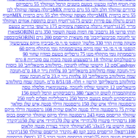
בון טבעוני בטעם בוטנים קרמל ושוקולד 55 גרם
מיקס
 ולבן 55 גרם כרמית MIX
בייגלה מצופה שוקולד לבן
בייגלה מצופה שוקולד חלב 55 גרם כרמית MIX
חטיף
עם פירות יבשים 175גר'
חטיף דגנים בתוספת אגוזים ושוקולד
חטיף גרונלה בתוספת צימוקים 175 גר'
טופי כדורים בטעם
ם
בונ' פח דמות סנטה השומר 350 גרם SORINI
מארז
ביבונצ'יק
בונ' פח משאית קריסמס 200 גרם SORINI
בובספוג
 330 מל
שק' קונפטי פי.וי.סי-סביביון מיקס צבעים
שק'
וי.סי-כד שמן מיקס צבעים
ממתק גומי מתקלף מיקס 60
י מתקלף מנגו 75 גרם
לייס בטעם כמהין שחור 90
קולד 18 גרם
צעצוע סנטה בובות עם סוכריות 8 גרם
1 קישוטי שולחן לחנוכה -כחול/זהב מיטאלי
חב' 10 כוסות
 שמח כחול/זהב מיטאלי
חב' 10 צלחות נייר ק.18 ס"מ-חנוכה
הב מיטאלי
חב' 10 צלחות נייר ק.23 ס"מ-חנוכה שמח
יטאלי
קפ' קרטון + חלון- 8/51/18 ס"מ -חנוכה שמח כחול/זהב
עוני
מארז סלסלה טסה
לוטוס קראנצ'י 380 גרם
ביסקויט קרמל לוטוס 156
לוטוס בטעם קרמל 250 גרם
גליליות וופלים לימון 250
ד איש שלג 150 גרם
סנטה וורלד סנטה,איש שלג ומלאך
סנטה וורלד סנטה קלאוס שקית 108 גרם
סנטה וורלד מיקס
 במגף 243 גרם
סנטה וורלד מיקס שוקולד קריסמס בכוס
י פינגווין 70ג'
היידי איש שלג 70ג'
היידי איש שלג 150ג'
קינדר
3xג' 45ג'
שוקולד קינדר בצורת סנטה קלאוס
קריסמיס כוכב קטן 40 ג
קינדר קריסמס שוקולד 150ג'
קינדר
בנים 75ג'
פררו קריסמס רושר כוכב 37.5 ג'
דופלו קריסמיס