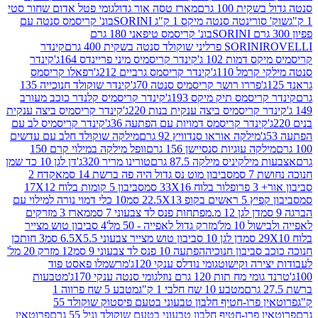
ת 100 גרם
מארז טסה אור גדול
גומי פטל אדום שחור סטי
רינטה סנטה מיקס 1 ק"ג SORINI
בונ' קריסמס סנטה עם
בונ' קריסמס טיפאני 180 גרם
גרם
SORINI
קינדר
דמות 102 ג'
קינדר קריסמיס מיני פריינדס 164ג'
קינדר
מל 110ג'
קינדר קריסמס גרביים 212ג'
רפאלו קריסמס
פררו רושר קריסמיס סנטה 70ג'
קינדר שוקולד חנוכייה 135
יסמס תיק מיקס 193ג'
קינדר קריסמיס קלנדר כוכב מעורב
 קריסמיס ביצה ענקית בנות 220ג'
קינדר קריסמיס ביצה ענקית
ינדר קריסמס דמויות עם הפתעה 36ג'
קינדר קריסמיס לב עם
מילקה אוראו סנדוויץ 92 גרם
מילקה שוקולד חלב עם עדשים
קה עוגיות סנסיישן 156 גרם
וופל מילקה במילוי קרם 150
לקיניס מילקה 87.5 גרם
טורינו מריר 320ג'
דן לגן 10 כד שמן
 סמ
סביבון מוט נס גדול היה פה ברשת 14 סמ
אקדח 2
33 סמ
סביבון 5 קומות בלוח 17X12
ופ 22.5X13 סמ
10 כלי דמוי נורה למילוי עם
דן לגן 12 מ.מפתחות פנס לד צבעוני 7 סמ
מארז 3 מזרקים
10 מל'
מזרק גדול לאפייה - 50 מל'
4 סביבון טוש מצייר
דן לגן 10 סביבון טוש מצייר צבעוני 6.5X5.5 סמ
3 חותכן
סביבון חנוכיה
הפתעה 10 פנס לד צבעוני 9 סמ
12 מזרק 20 מל'
ירה וקישוט
גומי נודלס ענקי 120ג'
מרשמלו פאסט פוד
 מח תות 120 גרם נוזל
גומי סנטה ענקי 170ג'
מטבעות
מטבע 10 שח חלבי 1 ק"ג
מטבע 5 שח פרווה 1
פרוטאין פרו-חטיף חלבון טבעוני בטעם פיסטוק שוקולד 55
פרו-חטיף חלבון טבעוני בטעם שוקולד וניל 55 גרם
פרוטאין