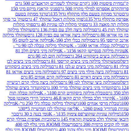
ק 100 ג'
קרם שוקולד לשמרים וקראנצ'ים 500 גרם
רסו למילוי מקרון 500 גרם
פניני קראנץ מיקס מיני 150
תק בטעם מלון מתקלף גדול 135ג'
טרנד ממתק בטעם
גדול 135ג'
פוקי מקלות דאבל שוקולד 47 גרם
שוק' בר פוקי
 33 גרם
פוקי מקלות לבן עוגיות 40 גרם
פוקי מקלות
רם
מילקה ביצה חלב עם כפית 136 גרם
שוקולד מילקה
 גרם
מילקה ביצה אוראו עם כפית 128 גרם
שוקולד מילקה
גרם
מילקה בבלי חלב 90ג'-K
מילקה ארנב לוטוס 95
ה אוראו 100ג' - K
שוקולד מילקה טבלה לבן 90 גר' -
ה סנסיישן קקאו 156ג' - K
מילקה מיני ביצים חלב 81
ים ביסקוויט 264 גרם
מילקה חום לבן 90 גרם
ולד מילקה מיני ביצים קריספי 81 גרם
מילקה מיני ביצים לבן
מילקה מיני ביצים ש.לבן 81 גרם
מילקה מיני ביצים ביסקוויט
 ביצה מילוי מיני ביצים 97 גרם
מילקה מיני ביצים אוראו 81
י ביצים דאיים 81 גרם
מילקה קרם אגוזים 85 גרם
קה ביצי שוקולד לבן 90 גרם
מילקה ביצה מילוי קרם רביעייה
דור מיני ביצים שוקולד מריר 100 גרם
קוטדור ביצים שוקולד
טבלת מילקה ביסקוויט קרם 100ג' - K
מילקה טבלה תות
נדר חלב במילוי קרם קקאו 46.8 גרם
בונ' היידי מאונטן פטל
סי אגוזים 100ג'
שוקולד מילקה טבלה ג'לי 250 גר'-K
מילקה
פאוס 260ג' - K
ליאון שוקולד לבן חמישייה 5*30ג'
וגיות שוקוצי'פס צימוק 135ג' - K
גומי בננה כ 30 גרם
בר
 חלב פיסטוק וקדאיף 145 גרם
קוביות אפיפית במילוי קרם
 כרמית 200 גרם
מרשמלו JOOMI מיני גולף לבן 400
400 גרם
מרשמלו JOOMI מיני גולף