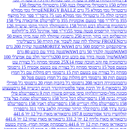
טרולי מרשמלו בננה 150 גרם
טרולי מרשמלו 150
לא 75 גרם ENERGY BALLZ
טרולי גומי ממולא
גרם
טרולי גומי ממולא מנגו 75 גרם
ד"ר פפר וניל מוקצף
 פפר בטעם אוכמניות 355 מ"ל
פרינגלס אדובאדה צילי 158
נגלס דבש חרדל 158 גרם
שוקולד קינדר מקסי שישייה 126
ריסמיס סנטה עומד 55ג'
ד"ר פפר אורגינל 355 מ"ל
קלוגס
 בוקר תירס 250 גרם
גונץ שוקולד לוח שנה מיקי מאוס 50
 את הקרח 50 גרם
צילינדר
50 גרם MORITZ WAWI
סנטה שקית 200 גרם
לנדר 50 גרם WAWI
סנטה בודד עם כובע 80 גרם
 סנטה בודד עם כובע וכיס 200גר'
ריטר חלב עם אמיצ'לי 100
 זהב חנוכה שמח 25X14 סמ
גוסי ממתק ג'ל בצורת עט
ם
גוסי ממתק ג'ל בצורת עט בטעם אבטיח 15 גרם
גוסי
ורת עט בטעם תות 15 גרם
גומי דיפ מקלות עם ג'ל חמוץ
ם
גומי דיפ מקלות עם ג'ל חמוץ בטעם פטל 30
דובאי 200 גרם
גוסי ג'ל בקבוק חמוץ 20 גרם
גוסי ג'ל סמיילי
וצר פלסטיק
קינדר דגנים רביעייה 94 גרם
צעצוע
סוכריות
לקקן סיסי סטיקס פינגווין תות 9 גרם
פרינגלס פילי
רם
פרינגלס הכל בייגל 158 גרם
פרינגלס שמנת בצל צדר
נגלס מלח וינגרייט 158 גרם
פרינגלס ראנץ' 158 גרם
פרינגלס
קיבלר קרקר שמינייה קלאב צ'דר 311 גרם
פררו
אסורטמנט 197.8 גרם
אוראו מארז וניל 12 יח' 441.6
ידה 12 יח' 331.2 גרם
אוראו מארז שוקו 12 יח' 441.6
ת 12 יח' 441.6 גרם
ממתק אבקה חמוץ- מתוק בטעם