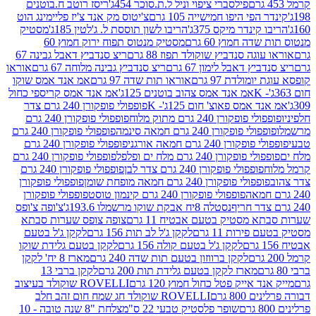
פילסברי ציפוי וניל ל.ת.סוכר 454ג'
ריסז רוטב ח.בוטנים
פי היפו חמישייה 105 גרם
צ'יטוס מק אנד צ'יז פליימינג הוט
ינדר מיקס 375ג'
הריבו לשון תוססת ל. ג'לטין 185ג'
מסטיק
ה חמוץ 60 גרם
מסטיק מנטוס תפוח ירוק חמוץ 60
גה סנדביץ שוקולד תפוז 88 גרם
ריצ סנדביץ דאבל גבינה 67
ץ דאבל לימון 67 גרם
ריצ סנדביץ גבינה מלוחה 67 גרם
אוראו
מולדת 97 גרם
אוראו תות שדה 97 גרם
אמ אנד אמס שוקו
אמ אנד אמס צהוב בוטנים 125ג'
אמ אנד אמס קריספי כחול
אמס פאוצ' חום 125ג'- K
פופפולי פופקורן 240 גרם צדר
פופקורן 240 גרם מתוק מלוח
פופפולי פופקורן 240 גרם
י פופקורן 240 גרם חמאה סינמה
פופפולי פופקורן 240 גרם
רן 240 גרם חמאה אורגני
פופפולי פופקורן 240 גרם
פופקורן 240 גרם מלח ים ופלפל
פופפולי פופקורן 240 גרם
פופפולי פופקורן 240 גרם צדר לבן
פופפולי פופקורן 240 גרם
פולי פופקורן 240 גרם חמאה מופחת שומן
פופפולי פופקורן
פופפולי פופקורן 240 גרם קינמון טוסט
פופפולי פופקורן
נסטלה 8יח אבקת שוקו מרשמלו 193.6ג'
צ'ופה צ'ופס
 מסטיק בטעם אבטיח 11 גרם
צופה צופס שערות סבתא
ירות 11 גרם
לקקן ג'ל לב תות 156 גרם
לקקן ג'ל בטעם
לקקן ג'ל בטעם קולה 156 גרם
לקקן בטעם גלידת שוקו
לקקן ברווזון בטעם תות שדה 240 גרם
מארז 8 יח' לקקן
מארז לקקן בטעם גלידת תות 200 גרם
לקקן ברבי 13
 אייק פטל כחול חמוץ 120 גרם
ROVELLI שוקולד בעיצוב
80 גרם
ROVELLI שוקולד חג שמח חום זהב חלב
שופר פלסטיק טבעי 22 ס"מ
צלחת "8 שנה טובה - 10