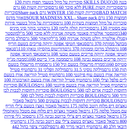
SKILLS DUO סוכריות על מקל בטעמי תפוח ותות 120
P ללא סוכר 60 גרם
סוכריות קשות 60 גרם
BAD
סוכריות קשות WINTER 150 גרם Share pack
סוכריות
סאוור מדנס
קל חמוצות בשקית 100 גרם
סוכריות על מקל בטעמי פירות
סוכריות קולה ולימון 120 גרם
דגני בוקר סיני מיניס
 אולטרה פאנטזי משקה אנרגיה ללא סוכר 500 מ"ל
מונסטר
ה ויולט משקה אנרגיה 500 מ"ל
קוואקר 500 גרם
חלב מרוכז
3 גרם
סנאפי חטיפי אפונה ירוקה פריכים בטעם חריף
 מרוכז וממותק 370 גרם
דוריטוס מקסיקן טאקו 110ג'
סנאפי
ירוקה פריכים בטעם טבעי 108 גרם
סנאפי חטיפי אפונה
בטעם גבינה 108 גרם
ממבה ביץ' בייטס 160ג'
ממבה מג'יק
ממרח מרשמלו בטעם וניל 150 גרם
ממרח מרשמלו בטעם
מילקה נוסיני 31.5 גרם
מילקה וופליני 31 גרם
חטיף סטייל
בטעם עוף פיקנטי 100 גרם
חטיף סטייל קוריאה אורז בטעם
100 גרם
חטיף סטייל קוריאה אורז בטעם קארבונרה 100
יל קוריאה אורז בטעם פיקנטי 100 גרם
BOULOS סוכריות
אדום לבן 500 גרם
BOULOS סוכריות דחוסות לבבות לבן
BOULOS סוכריות דחוסות לבבות כחול לבן 500
 צבעונים 500 גרם
אל סאבור
וח רוטב סלסה 175 גרם
אל סאבור נאצ'ו בטעם צ'ילי חריף
175 גרם
אל סאבור נאצ'וס דיפ מלוח עם מטבל גוואקמולי
סאבור נאצ'וס דיפ צ'ילי ברוטב גבינה 175 גרם
סוכ' ג'לי פירות
סאבור נאצ'וס בטעם צ'ילי עם רוטב גבינה 175 גרם
חטיף
חטיף דובאי מריר 40 גרם
פילסברי ציפוי כחול 442