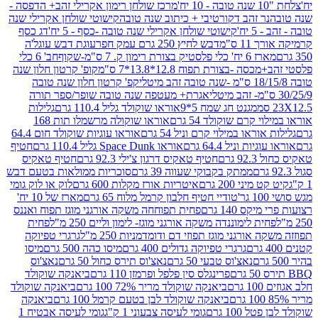
מרכז שולחן רימון אקרילי זהב+ הדפסה -
ר זהב דקורטיבי + כיתוב שנה טובה
קישוטי שולחן אקרילי שנה
יח'
קישוטי שולחן אקרילי שנה טובה -כסף - 5 יח'
דג כסף
 ס"מ
דבש לחיץ 250 גרם עמק חפר
עוגת דבש עוגל'ה
טיק בצורת רימון ק. 7 ס"מ-שקוף
חב' 6 כלי
 -בצורת תפוח 12.8*13.8*7 ס"מ
קופ' קרטון חלון שנה
קפ' קרטון חלון שנה טובה
אגרת+ מעטפה שנה טובה שופר/ספר תורה
מגנט חג שמח 5*9
אוראו שוקולד גליל 110.4 גרם
גלילות
קרם שוקולד 54 גרם
אוראו שוקולה מרשמלו תות 168
ראו במילוי קרם וניל 54 גרם
אוראו עוגיות שוקולד חום 64.4
ת וניל 64.4 גרם
אוראו Space Dunk גליל 110.4 גרם
חטיף
גרם
חטיף טאקיס דרגון צ'ילי 92.3 גרם
חטיף טאקיס
ממתק בקבוקי שעווה 39 גרם
סוכריות ממולאות בטעם דבש
יני 200 גרם
איטריות אורז מקלות 600 גרם
לוק או לוק גומי
טודיי חטיף חלבון קרמל מלוח 65 גרם
מארז של 10 יח'
ס 140 גרם
פחית תפוחחה משקה אורגני מוגז תפוח ואננס
ת לימוננדה משקה אורגני מוגז- לימון וליים 250 מ"ל
פחית
אורגני מוגז תפוזי דם ודומדמניות 250 מ"ל
גרגרי טפיוקה
גרגרי טפיוקה גדולים 400 גרם
מיסו כהה 500 גרם
מיסו
נאצ'וס טבעי 50 גרם
נאצ'וס תירס כחול 50 גרם
נאצ'וס
פרינגלס סין פלפל ופרמזן 110 גרם
ביאנקה שוקולד
ם
ביאנקה שוקולד מריר 72% 100 גרם
ביאנקה שוקולד
ביאנקה שוקולד לבן בטעם קרמל 100 גרם
ביאנקה
100 גרם
גומי לעיסה צבעוני 1 ק"ג
גומי לעיסה אבטיח 1