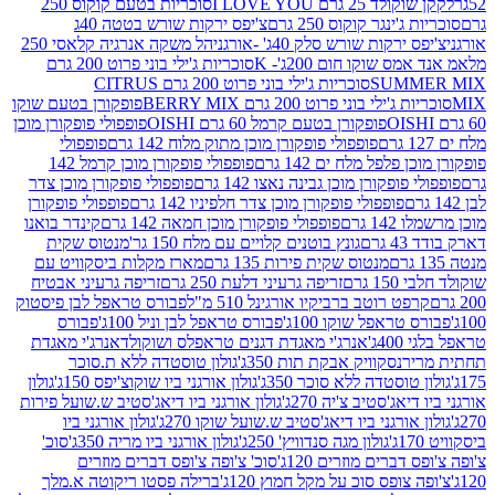
2 גרם I LOVE YOU
סוכריות בטעם קוקוס 250
ינגר קוקוס 250 גרם
צ'יפס ירקות שורש בטטה 40ג
רקות שורש סלק 40ג' -אורגני
הל משקה אנרגיה קלאסי 250
 שוקו חום 200ג'- K
סוכריות ג'ילי בוני פרוט 200 גרם
SUM
סוכריות ג'ילי בוני פרוט 200 גרם CITRUS
ילי בוני פרוט 200 גרם BERRY MIX
פופקורן בטעם שוקו
פופקורן בטעם קרמל 60 גרם OISHI
פופפולי פופקורן מוכן
פופפולי פופקורן מוכן מתוק מלוח 142 גרם
פופפולי
פלפל מלח ים 142 גרם
פופפולי פופקורן מוכן קרמל 142
ופקורן מוכן גבינה נאצו 142 גרם
פופפולי פופקורן מוכן צדר
פופפולי פופקורן מוכן צדר חלפיניו 142 גרם
פופפולי פופקורן
גרם
פופפולי פופקורן מוכן חמאה 142 גרם
קינדר בואנו
ם
גונץ בוטנים קלויים עם מלח 150 גר'
מנטוס שקית
מנטוס שקית פירות 135 גרם
מארז מקלות ביסקוויט עם
גרם
זריפה גרעיני דלעת 250 גרם
זריפה גרעיני אבטיח
ט רוטב ברביקיו אורגינל 510 מ"ל
פבורס טראפל לבן פיסטוק
טראפל שוקו 100ג'
פבורס טראפל לבן וניל 100ג'
פבורס
ג'
אנרג'י מאגדת דגנים טראפלס ושוקולד
אנרג'י מאגדת
ר
נסקוויק אבקת תות 350ג'
גולון טוסטדה ללא ת.סוכר
וסטדה ללא סוכר 350ג'
גולון אורגני ביו שוקוצ'יפס 150ג'
גולון
אג'סטיב צ'יה 270ג'
גולון אורגני ביו דיאג'סטיב ש.שועל פירות
אורגני ביו דיאג'סטיב ש.שועל שוקו 270ג'
גולון אורגני ביו
גולון מגה סנדוויץ' 250ג'
גולון אורגני ביו מריה 350ג'
סוכ'
ברים מוזרים 120ג'
סוכ' צ'ופה צ'ופס דברים מוזרים
צופס סוכ על מקל חמוץ 120ג'
ברילה פסטו ריקוטה א.מלך