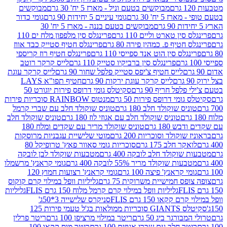
מבוקשים בטעם וניל - מארז 5 יח' 30 גרם
מבוקשים
5 יח' 30 גרם
גומי עיניים 5 יחידות 90 גרם
גומי כדור
מבוקשים בטעם בננה - מארז 5 יח' 30
ין טארט וליים 110 גרם
פרינגלס סין מלפפון מלח ים 110
חטיף פ. כמהין פירה 80 גרם
פרינגלס חטיף סטייק כבד אווז
לס סין הוט אנד ספייסי 110 גרם
פרינגלס חטיף רוז קריספי
פרינגלס סין ברביקיו סטייק 110 גרם
לייס קרקר רוטב
לייס חטיף צ'יפס סטייק פלפל שחור 90 גרם
לייס קרקר עוגת
לייס קרקר עוגת ירקות 90 גרם
חטיף תפו"א LAYS
פל חריף 90 גרם
סקיטלס גומי דרופס פירות יוגורט 50
ומי דרופס פירות 50 גרם
מנטוס RAINBOW סוכריות פירות
יס שוקולד חלב 180 גרם
טוניס שוקולד חלב עם שברי קרמל
טוניס שוקולד חלב עם אגוזי לוז 180 גרם
טוניס שוקולד חלב
 180 גרם
טוניס שוקולד מריר עם שקדים ומלח 180
וקולד וסוכריות 200 גרם
מוטי שלישיית עגבניות מרוסקות
ר חלב 175 גרם
סוכריות גומי סאוור פאץ' טרופיקל 80
וקולד חלב לובקה 400 גרם
מטבעות שוקולד לבן לובקה
ות שוקולד מריר 55% לובקה 400 גרם
גומי קראנץ' מרשמלו
י קראנץ' פיצה 100 גרם
גומי קראנץ' רצועות חמוץ 120
ס חמישיית משרוקית 75 גרם
גליליות וופל במילוי קרם קוקוס
גליליות וופל במילוי קרם קרמל מלוח 150 גרם FLIS
גליליות
קקאו 150 גרם FLIS
סניקרס שלישייה 3*50ג'
סקיטלס GIANTS סוכריות ממולאות בג'ל טעמי פירות 125
ורגר ביג 50 גרם
ריטר במילוי מרציפן 100 גרם
ריטר פרלין
ר חלב עם שברי אגוזים 100 גרם
ריטר מוס קקאו 100