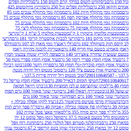
ביסקוויט לוטוס במילוי קרם לוטוס 150 גרם
גליליות וופלים
 גרם
גליליות וופלים וניל 250 גרם
היינץ מיוקטשופ 425
י מתקלף חיות 102 גרם
ממתק גומי מתקלף ענבים מנגו 85
י מתקלף אפרסק תפוז 85 גרם
ממתק גומי מתקלף ענבים 75
י מתקלף חיות 102 גרם
ממתק גומי מתקלף ענבים 75
י מתקלף אפרסק 75 גרם
ממתק גומי מתקלף ליצ'י 75
לוטיזן ביטקוין 1 ק"ג
מטבעות מולטיזן 5 ש"ח 1 ק"ג
הרשי
 מיקס 181 גרם
הרשי לבבות אקסטרה קרימי 181 גרם
הרשי
שוקולד 102 גרם
ג'ולי ראנצ'ר גומי מארז לב 107 גרם
נודלס
בטעם עוף חריף 140 גרם
אטריות להכנה מהירה ראמן
שחורה צאצ'רוני 140 גרם
צופה לקריץ שטוח צבעוני חמוץ
מץ חומץ ספריי רימון 50 גרם
עיד אומץ חומץ ספריי מטף 50
 חומץ סוכריה+גלי חמוץ 50 גרם
פררו רושר 100ג'
בוטן רביולי
ף אורז בטעם צ'לי 120 גרם
סוכ' מנטוס רול יחידה מנטה
סוכ' מנטוס רול יחידה פירות 37.5ג' -
72901
חטיפי חומוס דבאייל 200 גרם
עיד אומץ חומץ טריפל ג'ל
ברגן שוקוצ'יפס ש.לבן חמוציות 130ג'
ברגן רויאל חמאה
בונבוניירה רפאלו 240 גרם
קנדי שוגר סאוור 100 גרם תפוח
וור 100 גרם תפוח
קנדי שוגר סאוור 100 גרם
 מרסי פטיטס מיניאטור 125ג'
עיד לקקן אסלה טבילה +
לקקן פח אשפה טבילה +אבקה 40 גרם
ד"ר פפר קרם תות
 פפר קרם סודה 355 מ"ל
סאוור פאצ' פטל שקית 102
יל בטעם פאנטה 37.5 גרם
וופל ג'נסן-וופל טוסט 12 יח'
בקרסלנד-סטרופ וופל הולנדי 250 גרם
תחנת רוח וופל
קינדר שוקו בונס קריספי 67.2 גרם
גומי ענקי