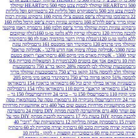
ולד לבבות צבע כסף 500 גרם
HEART שוקולד
50 גרם
סניקרס וופל גליליות 22 גרם
טוויקס וופל גליליות
ו טורטילה צ'יפס בטעם צ'ילי מתוק 100 גרם
קינג עוגיות רכות
ס ללת''ס 160 גרם
קינג עוגיות רכות צ'יפס קרמל מלוח 160
יות רכות שוקולד מריר צ'יפס חלבון 160 גרם
מרק ראמן פיקנטי
 גרם
גולון שרקיז ללא גלוטן טו-גו 160ג'
גולון שוקובום
 120ג'
טבלת פררו רושר מקדמיה ואגוז לוז 90 גרם
קינדר
נדס 120 גרם
קינדר הפי מומנטס 161 גרם
מילקה עוגת
מילקה טבלה צימוק אגוז חדש 270ג' - K
מילקה טראפל
שקית מארס מיני מיקס 400 גרם
קראנצ'י רואופ בטעם
אם אנד אם בוטנים 220ג'
מנורת 3 המשאלות סוכריות 9.6
לד לבן להמסה 28% קקאו בד"צ 750 גרם
מטבעות
 קקאו בד"צ 750 גרם
מטבעות שוקולד מריר
קינדר בואנו מיני מיקס 205
ראו במילוי קרם וניל 66 גרם
אוראו בראוניז 154 גרם
אוראו
אוראו קראנצ'י בייטס 110 גרם
אוראו גולדן 154 גרם
מילקה
מרשמלו 150 גר – ברבי 24 יחידות
מרשמלו 150 גר –
מרשמלו נקניקייה 10 גרם
מארז טסה של בוננזה
מארז טסה
עוגיות מזרחיות בטעם שום בצל 400 גרם אחוה
עוגיות מזרחיות
ערכה להכנת ממתק DIY טיפות 24 גרם
ערכה
 17 גרם
ערכה להכנת ממתק DIY גומי על
ממתק אבקה מדליקה 12 גרם
הנשיקות שלי "דובי" 40
 סוכריות כוכב 60 גרם
תיק יצירה סוכריות לב 60 גרם
תיק
פרח 60 גרם
סוכריות קופצות + לקקן - גלידה 10