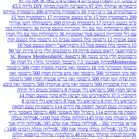
פצות בום מיקס 4 טעמים 4 גרם
אוראו אפרסק 97
ולד חלב 97 גרם
ערכה להכנת ממתק DIY גלידה 43.5
בי ג'ינג'רברד 59 גרם
ממרח מלטיזרס 200 גרם
ממרח טוויקס
בל 15 ס"מ בטעם אוכמניות 17 גרם
מסטיק חבל 15
בן 17 גרם
ממרח סניקרס 200 גרם
שוקולד רושן אורירי
מקלות גומי עם ג'לי וסוכריות בטעם פירות 36 גרם
מקלות גומי
ריות בטעם פטל ואוכמניות 36 גרם
מקלות גומי עם ג'לי חמוץ
רם
גומי בולז בטעם ענבים 15 גרם
גומי בולז בטעם תות
בולז בטעם פטל 15 גרם
קראנצ'י רואופ בטעם פטל 10
רואופ בטעם פירות 10 גרם
מנטוס קלין ברט פירות יער 90
ין ברט' מנטה 90 גרם
SC Join
SC Renew Membership
M
ממתק אצבעוני 7.5 גרם
גומי המבורגר גדול+ ג'ל חמוץ 50
גר מיני 10 גרם
גומי ואוו בקבוק מסטיק חמוץ 500 גרם
גומי
גר 500 גרם
גומי ואוו נחש פירות חמוץ 500 גרם
גומי ואוו
מוץ 500 גרם
גומי ואוו כריש אבטיח חמוץ 500 גרם
גומי
ות 500 גרם
גומי ואוו נחש אנקונדה 500 גרם
גומי ואוו כובע
רם
ראש ג'לי אבטיח 8 גרם
סוכ' מנטוס רול יחידה
אורביט גומי לעיסה ללא סוכר בטעם תפוח 14
תות 8 גרם
ראש ג'לי פטל 8 גרם
ראש ג'לי דובדבן 8
עם חמאה קופסת פח ורדים 114 גרם
עוגיות טעם חמאה
 114 גרם
רול וופל מאסטר 400 גרם
וופל מאסטר גריף
ון מגה שוקו 145ג'
מילקה טבלה פטל 100ג'-K
מילקה טבלה
ג' - K
מילקה טבלה אגוז שלם 95ג'-K
מילקה קייק אנד
מילקה טבלה צימוק אגוז 90ג'-K
מילקה טבלה דובדבן 100ג' -
ת שוקולד באהבה 48 גרם
לבבות שוקולד בקופסא יהלום