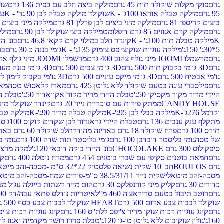
גרם
פוקי מקלות שוקולד תות 45 גרם
מילקה ביצה חלב עם כפית 136 גרם
שוקו
95 גרם
מילקה טבלה אוראו 100ג' - K
שוקולד מילקה טבלה לבן 90 גר' - K
עו
ביצים קריספי 81 גרם
מילקה מיני ביצים לבן פרלין 81 גרם
מילקה מיני ביצים ש.לבן
גרם
מילקה קרם אגוזים 85 גרם דיפלומט
מילקה ביצי שוקולד לבן 90 גרם
מילקה
K
מילקה טבלה תות 100ג' - K
קינדר חלב במילוי קרם קקאו 46.8 גרם
בונ' היי
5*30ג' 150ג'
מילקה עוגיות שוקוצי'פס צימוק 135ג' - K
גומי בננה כ 30 גרם
בר
גרם
מרשמלו JOOMI מיני גולף צהוב 400 גרם
מרשמלו JOOMI מיני גולף אדום 400 גרם
גרם
3D גו'מי בקבוק תות 500 גרם
3D גו'מי צבים 500 גרם
3D גו'מי בננה מעוצב 500 גרם
גו'מי אבטיח 500 גרם
3D גו'מי מיקס עיניים 500 גרם
3D גו'מי בקבוק לימון ליים 500 גרם
גרם
פילסברי עוגה בטעם שוקולד ללא גלוטן 425 גרם
מארז קלאסוש טסה
מאר
היידי מריר מקור מקסיקו 50ג'
טבלת היידי מריר מקור אקוואדור 50ג'
טבלת היי
CANDY HOUSE
ממתק פירות עם סוכריית נייר 20 גרם
קינדר שוקולד מיני פר
וקרמל 276ג'-K
מילקה בבלי לבן 95ג'-K
מילקה טבלה מריר 90ג'-K
מילקה טבלה ח
מתקלף ענק ענבים 136 גרם
טבלת היידי גראנדור לבן שקדים קוקוס 100ג'
סני
תירס 100 גרם
פרח שוקולד 18 גרם באריזה מהודרת
לב שוקולד 60 גרם באריזה מהודרת
של טסה
גומי בליסטר דובדבן 100 גרם
גומי בליסטר תות שדה 100 גרם
גומי בל
סיפקולוס 300 גרם CHOCOLAKE
בונ' היידי בוקה דובאי 120ג'
למקה מרציפן 62% 00
גרם
חמאת בוטנים סקיפי עם שברי בוטנים 454 גרם
ממרח נוטלה 400 גרם
קי
גרם BOULOS
חב' 10 שקית נשיאה פלסטיק 22*32 ס"מ -מסכה-זהב מיטאלי
מסכה-זהב מיטאלי
שקית נייר 38.5/31/11 ס"מ-פורים שמח-מסכה-זהב מיטאלי
כדורים 30 גרם
קליק מיני קורנפלקס 30 גרם
הום מייד רשתות בייגלה עגול מצופה ב
גרם
רוטב תיבול בטעם סריראצ'ה 460 מ"ל
איטריות נודלס פתאי עבה/דק 200 גרם
שוקולד לבבות צבע אדום 500 גרם
HEART שוקולד לבבות צבע כסף 500 גרם
גרם
קינג עוגיות רכות שוקו מריר צ'יפס ללת''ס 160 גרם
קינג עוגיות רכות צ'יפס ק
160ג'
גולון שוקובום ללא גלוטן טו-גו 120ג'
טבלת פררו רושר מקדמיה ואגוז לוז 90 גר