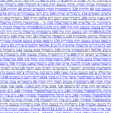
גרם
ממתק אבקה חמוץ- מתוק בטעם תות מארז 6 יח
נוטלה 200 גרם
גולון טוו
בטעם מנגו 40 יחידות 328 גרם
מסטיק חמוץ בטעמים שונים 40 יחידות 328 גרם
נחשים תאומים 154 גרם
הריבו שקית 160 גרם דובי צבעוני
הריבו מיקס אדומים 175
דיפ נאציו גבינה 280 גרם
דוריטוס רוטב דיפ סלסה חריף 300 גרם
דוריטוס רוטב
גרם
קינדר ג'וי שלישייה 60 גרם
מרשמלו 150 גר – סוניק
מארז מקלות מרשמלו יאמס צבע
פרחים צבעוני בטעם תות וניל 500 גרם BOULOS
ממתק מרשמלו לבבות ורוד לבן ב
BOULOSורוד לבן בטעם תות וניל 500 גרם
ממתק מרשמלו כריות ורוד,לבן בטעם תות 
מרשמלו טוויסט אוכמניות 120 גרם
פופין מרשמלו 3D תות שדה 100 גרם
קטש
גרם
פס טעים בטעם תות עשירייה 150 גרם
פס טעים בטעם אבטיח עשירייה 150 גר
לבן 175ג'
הריבו מרשמלו אקזוטיק 175ג'
WOW Z קלסטרס פירות 85 גרם
WOW Z ק
גרם
WOW Z רופ משפחתי פירות 100 גרם
מקל סבא צבעוני 144 גרם
מקל סבא 
גרם
פולרטי חטיפי קרח 400 מ"ל ורוד
ממרח נוטלה טבעוני 350 גרם
טבלת פררו ר
גרם
מרשמלו כובע כחול לבן 500 גרם
מרשמלו מיני כחול פיני 500 ג
מרשמלו מיני 
גרם
סוויטאנגו אבקה להכנת אייס קפה 250 גרם
סוויטאנגו ממתיק 700 גרם
סו
ההפתעות ממתקים "חגשבי" בינוני
טרנד לארבי מנגו וקשיו 28ג'
טרנד לארבי תו
טורטילה צ'יפס בטעם גבינת נאצ'ו 100 גרם
ג'מבו טורטילה צ'יפס בטעם ברביקיו 00
קרמל 453 גרם
פילסברי ציפוי וניל ל.ת.סוכר 454ג'
ריסז רוטב ח.בוטנים 198ג'
ק
שדה חמוץ 60 גרם
מסטיק מנטוס תפוח ירוק חמוץ 60 גרם
אוראו עוגה סנדביץ שו
גרם
אוראו תות שדה 97 גרם
אמ אנד אמס שוקו חום 363ג'- K
אמ אנד אמס צהו
מתוק מלוח
פופפולי פופקורן 240 גרם מרשמלו
פופפולי פופקורן 240 גרם חמאה סינמה
ופלפל
פופפולי פופקורן 240 גרם קרמל מלוח
פופפולי פופקורן 240 גרם צדר לבן
טוסט
פופפולי פופקורן 240 גרם צדר חריף
נסטלה 8יח אבקת שוקו מרשמלו 193.6ג'
ג'ל בטעם אבטיח 156 גרם
לקקן ג'ל בטעם קולה 156 גרם
לקקן בטעם גלידת שוקו
אנד אייק פטל כחול חמוץ 120 גרם
ROVELLI שוקולד בעיצוב דבורה פרלינים 800 גרם