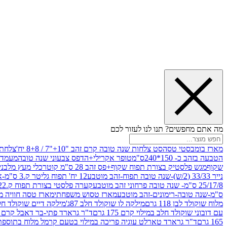
מה אתם מחפשים? תנו לנו לעזור לכם
מארז בומבסטי טסה
סט צלחות שנה טובה קרם זהב "10+"7 / 8+8 יח'
צלחת נייר 10" 
הטבעה בזהב כ- 150*240ס"מ
טופר אקרילי+הדפס צבעוני שנה טובה
מעמד עץ
שקוף
מגש פלסטיק בצורת תפוח שקוף+פס זהב 28 ס"מ קוטר
כלי מעץ מלבני 20*20 *6 +גב בצורת תפוח ג.20 ס"מ-שנה ט
נייר 33/33 (2/ש)-שנה טובה תפוח-זהב מוטבע
12 יח' תפוח גליטר ק.3 ס"מ-אדום
25/17/8 ס"מ- שנה טובה פרחוני זהב מוטבע
קערה פלסטי בצורת תפוח ק.22 ג.7 ס"מ
ס"מ-שנה טובה-רימונים-זהב מוטבע
מארז טסוש משפחתי
מארז טסה חוויה מ
מלוח שוקולד לבן 118 גרם
מילקה לו שוקולד חלב 87ג'
מילקה דיים שוקולד חלב קרמ
עם דובוני שוקולד חלב במילוי קרם 175 גרם
ד"ר גרארד פתי-בר דאבל קרם בסק
165 גרם
ד"ר גרארד טארלט עוגיה פריכה במילוי בטעם קרמל מלוח בתוספת פתיתי 