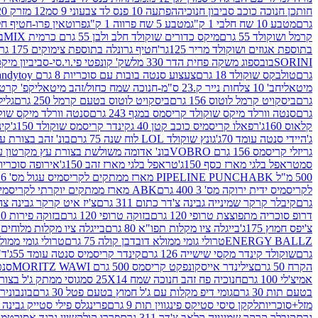
חותכן חנוכה כוכב סביבון חנוכיה
הפתעה 10 פנס לד צבעוני 9 סמ
12 מזרק 20 מל' לעבודות יצירה וקישוט
גרם
מטבע 10 שח חלבי 1 ק"ג
מטבע 5 שח פרווה 1 ק"ג
פרוטאין פרו-חטיף חלבו
קרמל ושוקולד 55 גרם
מיקס כדורים שוקולד חלב ולבן 55 גרם כרמית MIX
בי
בתוספת אגוזים ושוקולד מריר 125גר'
חטיף גרונלה בתוספת צימוקים 175 גר'
SORINI
בובספוג משקה פחית הדר 330 מל
שק' קונפטי פי.וי.סי-סביביון מי
גרם
טולבקס שוקולד 18 גרם
צעצוע סנטה בובות עם סוכריות 8 גרם Candytoy
מיטאלי
חב' 10 צלחות נייר ק.23 ס"מ-חנוכה שמח כחול/זהב מיטאלי
קפ' קרטון + חלון- 8/51/18 
גרם
ביסקויט קרמל לוטוס 156 גרם
ביסקויט לוטוס בטעם קרמל 250 גרם
גלילי
גרם
סנטה וורלד מיקס שוקולד קריסמס במגף 243 גרם
סנטה וורלד מיקס שוקולד 
קלאוס 160ג'
רפאלו קריסמיס כוכב קטן 40 ג
קינדר קריסמס שוקולד 150ג'
קינ
ג'
היידי סנטה עומד 70ג'
גונץ שוקולד LOL לוח שנה 75 גרם
בונ' זהב בצורת עץ מק
גריזלי קריסמס 156 גרם VOBRO
בונ' אדומה משולשת בצורת עץ מקרטון עם שרי 126 ג
סמ
טראפל בלגי מארז כסף 150ג'
טראפל בלגי מארז זהב 150ג'
אירופה סוכריות 
500 מ"ל PIPELINE PUNCH
ABK מארז ממתקים לקריסמיס עגול מס' 6 300 גרם
לקריסמיס ידית ירוקה מס' 3 400 גרם
ABK מארז ממתקים יוקרתי לקריסמיס (מלאך) מס' 7 450 גרם
גרם
קיבלר קרקר שמינייה גבינה צ'דר כתום 311 גרם
צ'יז איט קרקר גבינה צהובה 27
דרופ סוכריה מתפוצצת טרופי 120 גרם
בזוקה טרופי 120 גרם
בזוקה פירות 120 גרם
צ'יפס חמוץ 175ג'
בייגלה ציו מקלות תפו"א 80 גרם
בייגלה ציו מקלות מלוחים 100 גרם
ENERGY BALLZ
טרולי גומי ממולא דובדבן קולה 75 גרם
טרולי גומי ממולא מנג
גרם
שוקולד קינדר מקסי שישייה 126 גרם
קינדר קריסמיס סנטה עומד 55ג'
ד"ר
הקרח 50 גרם
צילינדר אייסקונפקט קריסמס 500 גרם MORITZ WAWI
סנטה 
אמיצ'לי 100 גרם
חנוכיה פח זהב חנוכה שמח 25X14 סמ
גוסי ממתק ג'ל בצורת 
בטעם תות 30 גרם
גומי דיפ מקלות עם ג'ל חמוץ בטעם פטל 30 גרם
בונבונירה ד
מזל+סוכריות
לקקן סיסי סטיקס פינגווין תות 9 גרם
פרינגלס פילי סטייק גבינה 158 גרם
גרם
קיבלר קרקר שמינייה קלאב צ'דר 311 גרם
פררו קולקשיין גרנד אסורטמנט 197.8 