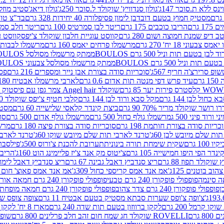
ינס ללא ת.סוכר 147ג'
גולון סנדוויץ' שוקולד ל.סוכר 250ג'
גולון דיאג'סטיב מוזלי 365
מסטיק חמוץ בטעם דובדבן לימון פסיפלורה 40 יחידות 328 גרם
בד"צ טורינו
 גרם
הריבו כוכבים 175 גרם
ריטר לבן סמרטיס 100 גרם
ריטר חלב סמרטיס 
 דיפ שמנת חמוצה ושום 280 גרם
קווסט עוגיית חלבון שוקולד צ'יפס
קווסט ע
וני 18 יח' 270 גרם
מרשמלו פרחים יאמס 160 גרם
מרשמלו לבבות יאמס 
טעם תות וניל 500 גרם BOULOS
ממתק מרשמלו מסולסל BOULOSתכלת לבן בטעם תות וניל 500 גרם
וניל 500 גרם BOULOS
ממתק מרשמלו מסולסל צבעוני BOULOSבטעם תות וניל 500 גרם
ופ סרירצ'ה חריף 567ג'
סוכריות סודה בצורת אבן נייר ומספרים 216 גרם
פס 
ם
עיד פרש דפי מנטה תות אדום 0.6 גרם
לארבי מרשמלו אבטיח 180ג'
לסטרס פירות יער 85 גרם
שוקולד Angel hair צמר גפן עם פיסטוק 150 גרם
כחול לבן 144 גרם
מקל סבא ורוד לבן 144 גרם
קלבי חטיף צ'יפס שוקולד 40 גרם
ושר שוקולד מריר 70% 90 גרם
ביצת קינדר קלאסי שלישייה 60 גרם
מסטיק א
ורוד פיני 500 ג
מרשמלו גולף כחול 500 גרם
מרשמלו גולף אדום 500 גרם
סוכ
כריות סודה בצורת חותמת 198 גרם
סוכריות סודה בצורת פיצה 180 גרם
מרשמ
ת שלם מיובש לבן 60ג'
טרנד לארבי תות שלם מיובש שוקו 60ג'
טרנד לארבי 
1 גרם
שקית שימחת תורה בינונית
תערובת להכנת צ'ורוס 500ג'
פילסברי 
ינדר הפי היפו חמישייה 105 גרם
צ'יטוס מק אנד צ'יז פליימינג הוט 160ג'
הריבו 
קולד תפוז 88 גרם
ריצ סנדביץ דאבל גבינה 67 גרם
ריצ סנדביץ דאבל לימון 67 גר
ב בוטנים 125ג'
אמ אנד אמס קריספי כחול 309ג'
אמ אנד אמס פאוצ' חום 125ג'- K
פופפולי פופקורן 240 גרם טבעי
פופפולי פופקורן 240 גרם חמאה אורגני
פופפולי פופקורן 240 גרם צדר צהוב
פופפולי פופקורן 240 גרם חמאה מופחת שומן
צ'ופה צ'ופס שערות סבתא מסטיק בטעם אבטיח 11 גרם
צופה צופס שער
 קרמל 200 גרם
לקקן ברווזון בטעם תות שדה 240 גרם
מארז 8 יח' לקקן ברבי 80 גרם
ROVELLI שוקולד חג שמח חום זהב חלב פרלינים 800 גרם
שופר 