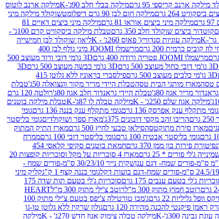
 מילקה ארנב קריספי 95 גרם
מילקה בבלי חלב 90ג'-K
מילקה ארנב לוטוס
ביסקוויט 264 גרם
מילקה חום לבן 90 גרם דיפלומט
שוקולד מילקה מיני
ם
מילקה מיני ביצים אוראו 81 גרם
מילקה מיני ביצים דאיים 81
קוטדור ביצים שוקולד חלב 350 גרם
טבלת מילקה ביסקוויט קרם 100ג' -
מילקה עוגיות סנדוויץ' פאוס 260ג' - K
ליאון שוקולד לבן חמישייה
 קוביס כרמית 200 גרם
מרשמלו JOOMI מיני גולף לבן 400
מרשמלו JOOMI פטריה ורודה 400 גרם
3D גו'מי דובי ורוד מעוצב 500
3D גו'מי דובי כחול מעוצב 500 גרם
3D גו'מי כבשה מעוצב 500 גרם
3D
3D גו'מי כלבים מעוצב 500 גרם
פילסברי בראוניז ללא גלוטן 415
 טסה
מארז מותגי הבית טסה
טבלת היידי מריר מקור וונצואלה 50ג'
טבלת
אנדור מריר אגוז 80ג'
טבלת היידי גראנדור חלב אגוז 80ג'
רולטה 120 גרם
מילקה אגוז שלם 250ג' - K
מילקה טבלה לו 87ג'-K
טבלת מילקה בוטנים
גומי מתקלף ענק אפרסק 136 גרם
גומי מתקלף ענק בננה 136 גרם
גומי
רם
הריבו זהב מקסי דובונים 375ג'
מארז ספר ושוקולדים
גומי בליסטר
גים
מארז סירת מתוקטסה
סילאן טבעי לחיץ 500 גרם
מארז התיק המתוק
גומי בליסטר אבטיח 100 גרם
גומי בליסטר דובי 100 גרם
ממרח
פיטורת פירות בון ממן 370 גרם
חמאת בוטנים סקיפי קלאסי 454
נייה ג'לי פורים * 25 גרם
מארז 4 סוכריות על מקל וסוכריות קופצות 20
שקית נייר 30/23/10 ס"מ-פורים שמח -
גומי בננה קצף 1 ק"ג
קליק מיני
כריות ג'לי בטעם ענבים 175 גרם
סוכריות ג'לי בטעם תות שדה 175
רוטב חמוץ מתוק 300 מ"ל
רוטב צ'ילי מתוק 300 מ"ל
HEART
קס וופל גליליות 22 גרם
ג'מבו טורטילה צ'יפס בטעם צ'ילי מתוק 100
ק ראמן פיקנטי להכנה מהירה 120 גרם
גולון שרקיז ללא גלוטן טו-גו
וגת גבינה 300ג'-K
מילקה טבלה צימוק אגוז חדש 270ג' - K
מילקה