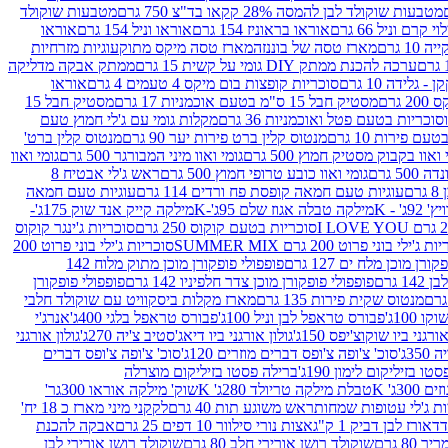
מטבעות שוקולד לבן להמסה 28% קקאו בד"צ 750 גרם
מטבעות שוקולד
קרם וניל 66 גרם
אוראו בראוניז 154 גרם
אוראו וניל 154 גרם
אוראו
1 גרם
מארז טסה של בוננזה
מארז טסה מיקס מתוק
עוגיות מזרחיות
ערכה להכנת ממתק DIY גומי על קשית 15 גרם
ממתק אבקה מדליקה
גלידה 10 גרם
סוכריות קופצות בום מיקס 4 טעמים 4 גרם
אוראו
 גרם
מסטיק חבל 15 ס"מ בטעם אוכמניות 17 גרם
מסטיק חבל 15
וכריות בטעם פטל ואוכמניות 36 גרם
מקלות גומי עם ג'לי חמוץ טעם
ם פירות 10 גרם
מנטוס קלין ברט פירות יער 90 גרם
מנטוס קלין ברט'
 ואוו בקבוק מסטיק חמוץ 500 גרם
גומי ואוו מיני המבורגר 500 גרם
גומי ואוו
50 גרם
גומי ואוו כובע טרופי חמוץ 500 גרם
ראש ג'לי אבטיח 8
ם
עוגיות טעם חמאה קופסת פח ורדים 114 גרם
עוגיות טעם חמאה
' - K
מילקה טבלה אגוז שלם 95ג'-K
מילקה קייק אנד שוק 175ג'-
סוכריות בטעם קוקוס 250 גרם
סוכריות ג'ינגר קוקוס
ג'ילי בוני פרוט 200 גרם SUMMER MIX
סוכריות ג'ילי בוני פרוט 200
רן מוכן מלח ים 127 גרם
פופפולי פופקורן מוכן מתוק מלוח 142
 גרם
פופפולי פופקורן מוכן צדר חלפיניו 142 גרם
פופפולי פופקורן
מנטוס שקית פירות 135 גרם
מארז מקלות ביסקוויט עם שוקולד חלבי
100ג'
פבורס טראפל לבן וניל 100ג'
פבורס טראפל בלגי 400ג'
אנרג'י
ורגני ביו שוקוצ'יפס 150ג'
גולון אורגני ביו דיאג'סטיב צ'יה 270ג'
גולון אורגני
3ג'
סוכ' צ'ופה צ'ופס דברים מוזרים 120ג'
סוכ' צ'ופה צ'ופס דברים
ו בזיליקום לימון 190ג'
ברילה פסטו בזיליקום מוצרלה
3ג' K
טבלת מילקה טריולד 280ג' K
שוק' מילקה אוראו 300גר'
ות ג'לי עטופות שמחות
ראש משוגע תות 40 גרם
לקקני מיני מארז כ 18 יח'
אורז לבן דביק 1 ק"ג
אצות נורי סילוור 10 דפים 25 גרם
אבקה להכנת
80 גרם
שוקולד רושן אורירי חלב 80 גרם
שוקולד רושן אורירי לבן