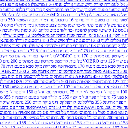
גומי נודלס ענקי 120ג'
מרשמלו פאסט פוד 100ג'
טר
ן טבעוני בטעם פיסטוק שוקולד 55 גרם
פרוטאין פרו-חטיף חלבון טבעוני בטעם 
יגלה מצופה שוקולד לבן 55 גרם כרמית MIX
בייגלה מצופה שוקולד חלב 55 גרם כרמית MIX
טופי כדורים בטעם תותי פרוטי 16 גרם
בונ' פח דמות סנטה השומר 350 גרם SORINI
קס צבעים
שק' קונפטי פי.וי.סי-כד שמן מיקס צבעים
ממתק גומי מתקלף מיקס 60 גרם
סט 12 קישוטי שולחן לחנוכה -כחול/זהב מיטאלי
חב' 10 כוסות נייר-חנוכה שמח כחול/זהב מיטאלי
ס"מ -חנוכה שמח כחול/זהב מיטאלי
סט 12 קישוטי שולחן לחנוכה -צבעוני
ות וופלים לימון 250 גרם
סנטה וורלד איש שלג 150 גרם
סנטה וורלד סנטה,איש ש
קריסמס בכוס 108 גרם
היידי פינגווין 70ג'
היידי איש שלג 70ג'
היידי איש שלג 50
דר סורפריז סנטה בנים 75ג'
פררו קריסמס רושר כוכב 37.5 ג'
דופלו קריסמיס איש
רטון עם ממתקים 170 גרם VOBRO
בונ' ירוקה בצורת עץ עם ממתקים 170 גרם OBRO
רם VOBRO
בונ' בית קריסמס מקרטון עם ממתקים 200 גרם VOBRO
10 סביבון פ
מקל סבא בטעם מנטה 170 גרם
אירופה סוכריות מקל סבא בטעם תות 170 גרם
ABK מארז ממתקים לקריסמיס ידית אדומה מס' 2 300 גרם
ABK מארז מתנה פעמון לקריסמיס מס' 1 200 גרם
ABK מארז ממתקים גדול לקריסמיס דגם תיק מס' 4 500 גרם
1 גרם
מונסטר אולטרה תות 500 מ"ל
מונסטר 500 מ"ל ROSSI
גומי לעי
אמ אנד אמס כחול קריספי 107ג'
פררו רושר קריסמיס עץ אשוח 150ג'
טרולי גומי ממולא תות 75 גרם
טרולי גומי זחלים 150 גרם
טרולי מרשמלו ב
ו 75 גרם
ד"ר פפר וניל מוקצף 355 מ"ל
ד"ר פפר בטעם אוכמניות 355 מ"ל
 פפר אורגינל 355 מ"ל
קלוגס קורנפלקס דגני בוקר תירס 250 גרם
גונץ שוקולד 
שקית 200 גרם WAWI
סנטה קלנדר 50 גרם WAWI
סנטה בודד עם כובע 80 גרם WAWI
עט בטעם פטל 15 גרם
גוסי ממתק ג'ל בצורת עט בטעם אבטיח 15 גרם
גוס
ובאי 200 גרם
גוסי ג'ל בקבוק חמוץ 20 גרם
גוסי ג'ל סמיילי 20 גרם
מארז 6 יח' תיבת אוצר פלסטיק
פרינגלס הכל בייגל 158 גרם
פרינגלס שמנת בצל צדר 158 גרם
פרינגלס מ
גרם
אוראו מארז וניל 12 יח' 441.6 גרם
אוראו מארז גלידה 12 יח' 331.2 גרם