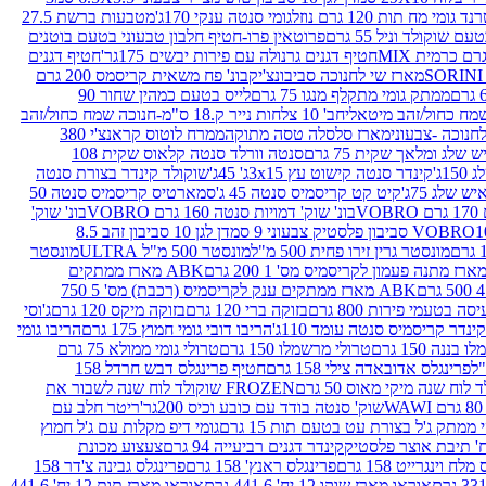
נד גומי מח תות 120 גרם נוזל
גומי סנטה ענקי 170ג'
מטבעות ברשת 27.5
שוקולד וניל 55 גרם
פרוטאין פרו-חטיף חלבון טבעוני בטעם בוטנים
חטיף דגנים גרנולה עם פירות יבשים 175גר'
חטיף דגנים
מארז שי לחנוכה סביבונצ'יק
בונ' פח משאית קריסמס 200 גרם
ממתק גומי מתקלף מנגו 75 גרם
לייס בטעם כמהין שחור 90
חב' 10 צלחות נייר ק.18 ס"מ-חנוכה שמח כחול/זהב
מארז סלסלה טסה מתוקה
ממרח לוטוס קראנצ'י 380
לג ומלאך שקית 75 גרם
סנטה וורלד סנטה קלאוס שקית 108
1ג'
קינדר סנטה קישוט עץ 3x15ג' 45ג'
שוקולד קינדר בצורת סנטה
 שלג 75ג'
קיט קט קריסמיס סנטה 45 ג'
סמארטיס קריסמיס סנטה 50
V
בונ' שוק' דמויות סנטה 160 גרם VOBRO
בונ' שוק'
לסטיק צבעוני 9 סמ
דן לגן 10 סביבון זהב 8.5
מונסטר גרין זירו פחית 500 מ"ל
מונסטר 500 מ"ל ULTRA
מונסטר
ABK מארז ממתקים
ABK מארז ממתקים ענק לקריסמיס (רכבת) מס' 5 750
סה בטעמי פירות 800 גרם
בזוקה ברי 120 גרם
בזוקה מיקס 120 גרם
ג'וסי
קינדר קריסמיס סנטה עומד 110ג'
הריבו דובי גומי חמוץ 175 גרם
הריבו גומי
ננה 150 גרם
טרולי מרשמלו 150 גרם
טרולי גומי ממולא 75 גרם
פרינגלס אדובאדה צילי 158 גרם
חטיף פרינגלס דבש חרדל 158
לוח שנה מיקי מאוס 50 גרם
FROZEN שוקולד לוח שנה לשבור את
שוק' סנטה בודד עם כובע וכיס 200גר'
ריטר חלב עם
י ממתק ג'ל בצורת עט בטעם תות 15 גרם
גומי דיפ מקלות עם ג'ל חמוץ
קינדר דגנים רביעייה 94 גרם
צעצוע מכונת
לח וינגרייט 158 גרם
פרינגלס ראנץ' 158 גרם
פרינגלס גבינה צ'דר 158
אוראו מארז שוקו 12 יח' 441.6 גרם
אוראו מארז תות 12 יח' 441.6