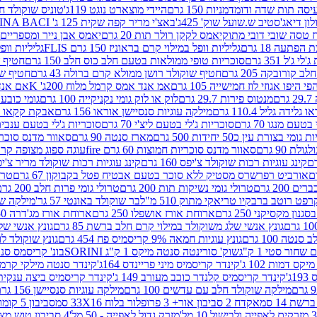
ה תות שדה ודומדמניות 150 גרם
היידי מוצארט נוגט 119ג'
טוניס שוקולד חלב 
לון דיאג'סטיב ש.שועל שוק' 425ג'
באצ'י מריר קפה שקית 125 ג' PERUGINA BACI
 טסה שובי דובי מתוק
יאמס לקקן רולר תות 20 גרם
יאמס אבן נייר ומספריים 18 גרם
 הפתעה 18 גרם
גליליות וופל במילוי קרם בראוניז 150 גרם FLIS
גליליות וופל במי
ג'ל 351 גרם
סוכריות טופי ממולאות בטעם חלב כוס חלב 150 גרם
חטיף שו
קורובקה 205 גרם
חטיף שוקולד רושן ממולא קרם ברולה 43 גרם
חטיף שוק
 היפו אגוזי לוז חמישייה 105 גרם
אמ אנד אמס קרמל מלוח 200ג' K
אם אנד א
ם
מנטוס פירות 29.7 גרם
לוק או לוק גומי נקניקייה 100 גרם
גומי כובע כחול
 גלידה גליל 110.4 גרם
מילקה עוגיות סנסיישן אוראו 156 גרם
אבקת קקאו 400 גרם
טעם מנגו 70 גרם
סוכריות ג'לי בטעם ליצ'י 70 גרם
סוכריות ג'לי בטעם ענבים 70 ג
ומי בצורת עין כ50 יחידות 500 גרם
מארז סנטה 90 גרם
סאוור מדנס סוכריות
 90 גרם
סאוור מדנס סוכריות חמוצות 60 גרם fire
עוגה ספוג מצופה קרם וניל 
קינג עוגיות רכות שוקולד צ'יפס 160 גרם
קינג עוגיות רכות שוקולד מריר צ'יפס 160 
אורביט רפרשרס מסטיק ללא סוכר בטעם אבטיח פטל בקבוקון 67 גרם
טרולי
 200 גרם
טרולי גומי נשיקות תות 200 גרם
טרולי גומי פרות חלב 200 גרם
רפט רוטב ברבקיו טריאקי מתוק 510 מ"ל
בר שוקולד באונטי 57 גר'
מילקה שוקו
ון מקסיקני 250 גרם
ארוחת אורז אושפלו 250 גרם
ארוחת אורז מג'דרה 250 גרם
גונץ אנשי שלג משוקולד במילוי קרם חלב ברשת 85 גרם
גונץ אנשי שלג
נטה 100 גרם
גונץ עוגיות חמאה 9% קריסמיס פח 454 גרם
גונץ שוקולד לו
שחור סטי 1 ק"ג
שוק' סורינטה סנטה מיקס 1 ק"ג SORINI
בונ' קריסמס סנטה עם פפ
ס דמות 102 ג'
קינדר קריסמיס מיני פריינדס 164ג'
קינדר סנטה מילקי קרמל 110
ג'
קינדר קריסמיס קלנדר כוכב מעורב 149 ג'
קינדר קריסמיס ביצה ענקית בנו
מילקה שוקולד חלב עם עדשים 100 גרם
מילקה עוגיות סנסיישן 156 גרם
ת 14 סמ
אקדח 2 סביבון אור+ 3 פרופלור בלוח 33X16 סמ
סביבון 5 קומות בלוח 17X12 סמ
מזרק גדול לאפייה - 50 מל'
4 סביבון טוש מצייר בלוח 29X10 סמ