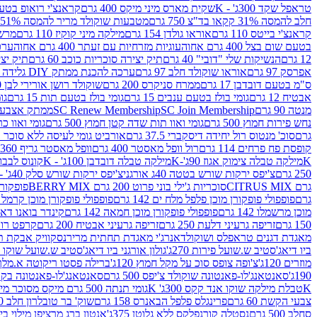
טראפל שקד 300ג' - K
שקית מארס מיני מיקס 400 גרם
קראנצ'י רואופ בטעם תו
חלב להמסה 31% קקאו בד"צ 750 גרם
מטבעות שוקולד מריר להמסה 51% קקאו פרווה בד"צ 750 גרם
קראנצ'י בייטס 110 גרם
אוראו גולדן 154 גרם
מילקה מיני קוקיז 110 גרם
מרשמלו 150 גר 
בטעם שום בצל 400 גרם אחוה
עוגיות מזרחיות עם זעתר 400 גרם אחוה
ערכה 
12 גרם
הנשיקות שלי "דובי" 40 גרם
תיק יצירה סוכריות כוכב 60 גרם
תיק יצירה
אפרסק 97 גרם
אוראו שוקולד חלב 97 גרם
ערכה להכנת ממתק DIY גלידה 43.5 גרם
ס"מ בטעם דובדבן 17 גרם
ממרח סניקרס 200 גרם
שוקולד רושן אורירי לבן 80 גרם
אבטיח 12 גרם
גומי בולז בטעם ענבים 15 גרם
גומי בולז בטעם תות 15 גרם
גומ
מנטה 90 גרם
SC Join Membership
SC Renew Membership
ממתק אצבעוני 7.5 
נחש פירות חמוץ 500 גרם
גומי ואוו תות שדה קטן חמוץ 500 גרם
גומי ואוו כרי
גרם
סוכ' מנטוס רול יחידה דיסקברי 37.5 גרם
אורביט גומי לעיסה ללא סוכר בטעם
קופסת פח פרחים 114 גרם
רול וופל מאסטר 400 גרם
וופל מאסטר גריף 360 גרם
K
מילקה טבלה צימוק אגוז 90ג'-K
מילקה טבלה דובדבן 100ג' - K
קונוס לבבות 
250 גרם
צ'יפס ירקות שורש בטטה 40ג אורגני
צ'יפס ירקות שורש סלק 40ג' -אורגני
גרם CITRUS MIX
סוכריות ג'ילי בוני פרוט 200 גרם BERRY MIX
פופקורן בט
גרם
פופפולי פופקורן מוכן פלפל מלח ים 142 גרם
פופפולי פופקורן מוכן קרמל 142 גרם
מוכן מרשמלו 142 גרם
פופפולי פופקורן מוכן חמאה 142 גרם
קינדר בואנו דארק ב
150 גרם
זריפה גרעיני דלעת 250 גרם
זריפה גרעיני אבטיח 200 גרם
קרפט רוטב ב
מאגדת דגנים טראפלס ושוקולד
אנרג'י מאגדת תחתית מריר
נסקוויק אבקת תות 0
ביו דיאג'סטיב ש.שועל פירות 270ג'
גולון אורגני ביו דיאג'סטיב ש.שועל שוקו 270ג'
מוזרים 120ג'
צ'ופה צופס סוכ על מקל חמוץ 120ג'
ברילה פסטו ריקוטה א.מלך 190ג
190ג'
סאנטאנג'לו-פאנטונה שוקולד צ'יפס 500 גרם
סאנטאנג'לו-פאנטונה בקופסה 0
K
טבלת מילקה שוקו אנד קקס 300ג' K
גומי תנתה 500 גרם מיקס מסוכר מיני תות בננה
צבעי הקשת 60 גרם
פרינגלס פלפל הבאנרס 158 גרם
שוק' בר טובלרון חלב 200ג'
סחלב 500 גרם
נסטלה קורנפלקס ללא גלוטן 375ג'
אנטון ברג מרציפן מילוי בייליס 75