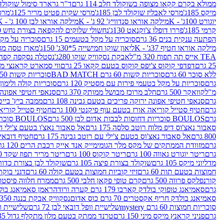
ממולא בקרם קקאו מצופה בשוקולד חלב 114 גרם
ד"ר גרארד סימול שוקולד חלב
מיקס 185ג'
מרסי לאבליז שוקולד לבן 185ג'
מרסי שקית פטיט מריר 125ג'
מרסי
יוגורט 100ג' - K
מילקה אוראו סנדוויץ' 92 ג' - K
מילקה אוראו לבן 100 ג' - K
קרמי 185ג'
פררו דופלו צ'וקנאט 130ג'
נחשולי שלוקים להקפאה בצורת נחש 280 מ"ל
הפתעה ענקית בנים 36 גרם
סוכריה על מקל בטעמים 15 גרם
סוכריה על מקל בט
מילקה אוראו חטיף 37ג' - K
ליאון שוקו חמישייה 5*30ג' 150ג'
מארז טסה מג
TEA אייס תה תפוח 320 מ"ל
אבקת נסקוויק שוקו 280ג'
נסטלה נסקפה קפה נמס 3 ב1
25 גרם
דפדפי קוקוס צ'יפס קוקוס בטעם קקאו 25 גרם
ווי סמארט קראנצי מנגו 0
ללא סוכר 60 גרם
סוכריות קשות 60 גרם BAD MATCH
סוכריות קשות WINTER 150 גרם Share pack
גרם
סוכריות על מקל בטעמי פירות עם מסטיק 120 גרם
סוכריות קולה ולימון 120 גרם
מ"ל
קוואקר 500 גרם
חלב מרוכז מבושל ממותק 370 גרם
סנאפי חטיפי אפונה יר
גרם
סנאפי חטיפי אפונה ירוקה פריכים בטעם גבינה 108 גרם
ממבה ביץ' בייטס 60
גרם
חטיף סטייל קוריאה אורז בטעם עוף פיקנטי 100 גרם
חטיף סטייל קוריאה א
גרם
BOULOS סוכריות דחוסות לבבות אדום לבן 500 גרם
BOULOS סוכריות דחוסות לבבות לבן ורוד 500 גרם
סאבור נאצ'וס דיפ מלוח רוטב סלסה 175 גרם
אל סאבור נאצ'ו בטעם צ'ילי חריף
800 גרם
אל סאבור נאצ'וס בטעם צ'ילי עם רוטב גבינה 175 גרם
חטיף דובאי חלב 
גרם
מזוודת הממתקים של מקס מלך הגומי
מייק אנד אייק רכבת הרים 120 גרם
גרם
ריטר יוגורט גאווה 100 גרם
ריטר קוקוס 100 גרם
ריטר מריר תפוז שקד 100 גרם
מדליוני מיקס 105 גרם
שוקולד בצורת פיצה 105 גרם
שוקולד לבן בצורת כדור 105 גר
חמוצות בטעם תות 60 גרם
זיזי קוביות חמוצות בטעם קולה 60 גרם
דגני בוקר 
קורנפלקס פרווה 500 גרם
קרם טופי פקאן חלבי 500 גרם
ממרח חלווה פיסטוק פרוו
גרם
סאמיאנג טופוקי בולדק קארבו 179 גרם קערה ורודה
ראמן סאמיאנג בולדק קארבו 
סאמיאנג בולדק חריף אקסטרים 70 גרם כוס אדום
נסקוויק אבקת בננה 350ג'
סוכריות חמוצות 60 גרם mystery
שלישיית וופל דובאי לבן 72 גרם
שלישיית וופל
גרם
פניני קראנץ מיקס מיני 150 גרם
טרנד ממתק בטעם מלון מתקלף גדול 135ג'