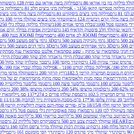
לד מילקה בון בון אוראו 86 גרם
מילקה ביצה אוראו עם כפית 128 גרם
שוקולד
גיות מילקה סנסיישן קקאו 156ג' - K
מילקה מיני ביצים חלב 81 גרם
מילקה ביצים 
 81 גרם
מילקה מיני ביצים ביסקוויט 81 גרם
מילקה ביצה מילוי מיני ביצים 97 גר
 ביצה מילוי קרם רביעייה 124 גרם
קוטדור מיני ביצים שוקולד מריר 100 גרם
די מאונטן פטל 100ג'
טבלת מרסי אגוזים 100ג'
שוקולד מילקה טבלה ג'לי 250 גר'-K
 דובאי שוקולד חלב פיסטוק וקדאיף 145 גרם
קוביות אפיפית במילוי קרם אגוזי לוז
מרשמלו JOOMI לב אדום 400 גרם
מרשמלו JOOMI בננה 400 גרם
3D גו'מי נקניקיה מעוצב 500 גרם
3D גו'מי צי'פס מעוצב 500 גרם
3D גו'מי אפרוחים מעוצב 500 גרם
3D גו'מי דגים מעוצב 500 גרם
ז חגיגי טסה
מארז שי מתוק - שפע טסה
מארז אלגנט טסה
מארז ענק ממתקים
די גראנדור מריר שקד 80ג'
טבלת היידי גראנדור חלב שקד 80ג'
טבלת היידי גר
נדס שברי עוגיות 120 גרם
קינדר מקסי 100 גרם
בר טובלרון שקד כחול 100ג'
לב 90ג'-K
מילקה טבלה יוגורט 100ג' - K
מילקה טבלה שברי אגוז 90ג'-K
קרס ח.בוטנים חמישייה קרימי 182.5ג'
ריץ קרקר 200 גרם
שוקולד מרסי מריר 250 ג
מארז טסה מנות קלאסי
מארז טסה מתוק מתמיד
מארז ים של מות
יסטר עכביש 100 גרם
גומי בליסטר פיצה 100 גרם
גומי בליסטר מילקשייק 100 גרם
2 גרם
למקה מרציפן 54% 200 גרם
למקה מרציפן 38% 200 גרם
קונ
נדר טריס חמישייה 102.5 גרם
מפת שולחן פורים כ 274*137 סמ ניילון
מארז שמי
חב' 20 שקית צלופן 36*17 ס"מ-מסכה-זהב
שקית נייר לבקבוק 11/11/36 ס"מ ס"מ-פורים שמח- דגם ענן
קופ' קרטון חלון 18/15/8 ס"מ -פורים שמח-דגם בועות דקל
שקית קרטון 24.5/19/8 ס"מ-פורים שמח-דגם בועות דקל
שוקולד לבן 120 גרם
מארז טסה פאן
סוכריות ג'לי בטעם פטל 175 גרם
סו
רוטב טריאקי שומשום 300 מ"ל
רוטב טריאקי 300 מ"ל
רוטב סאטה 240 גרם
HEART שוקולד לבבות צבע זהב 500 גרם
סניקרס וופל גליליות 22 גרם
טווי
רמל מלוח 160 גרם
קינג עוגיות רכות שוקולד מריר צ'יפס חלבון 160 גרם
מר
ם
קינדר שוקולד מיני פרנדס 120 גרם
קינדר הפי מומנטס 161 גרם
מילקה ע