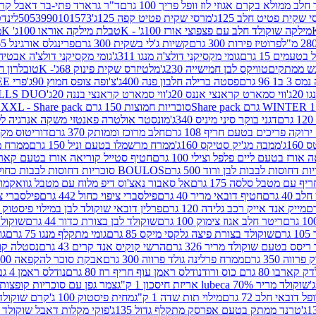
 ממולא בקרם אגוזי לוז וופל פריך 100 גרם
ד"ר גרארד פתי-בר דאבל קרם ב
 שקית פטיט חלב 125ג'
מרסי שקית פטיט קפה 125ג'
5053990101573
לינדט
מילקה שוקולד חלב עם פצפוצי אורז 100ג' - K
טבלת מילקה אוראו 100ג' K
מ
פרוטיז פירות 300 גרם
קשיות ג'לי בשקית 300 גרם
פרינגלס אורגינל 165 גרם
עמים 15 גרם
גומי מקסיקני דולצ'ה מנגו 311ג'
גומי מקסיקני דולצ'ה אבטיח 311ג
ש ממתקים
טוויקס לבן חמישייה 230ג'
מלטיזרס שקית פינוק 68ג'- K
טובלרון חלב 35ג
 96 גרם
פסטה ברילה חלבון פנה 400ג'
צ'ופה צופס חמוץ 90ג'
פרי FREE חטיף מלון קראנצ'י 20 גרם
2ג'
ווי סמארט קראנצי אננס 20ג'
ווי סמארט קראנצי בננה 20ג'
SKILLS DUO סוכריות על מקל בטעמי תפו
סוכריות חמוצות 150 גרם SOUR MADNESS XXL - Share pack
דגני בוקר סיני מיניס 340ג'
מונסטר אולטרה פאנטזי משקה אנרגיה ללא סוכר
וקה פריכים בטעם חריף 108 גרם
חלב מרוכז וממותק 370 גרם
דוריטוס מקסיק
1ג'
ממבה מג'יק סטיקס 160ג'
ממרח מרשמלו בטעם וניל 150 גרם
ממרח מרש
ורז בטעם ליים פלפל וצילי 100 גרם
חטיף סטייל קוריאה אורז בטעם קארבונרה 
BOULOS סוכריות דחוסות לבבות כחול לבן 500 גרם
 עם מטבל סלסה 175 גרם
אל סאבור נאצ'וס דיפ מלוח עם מטבל גוואקמולי 175 ג
40 גרם
חטיף דובאי מריר 40 גרם
פילסברי ציפוי כחול 442 גרם
פילסברי ציפו
מייק אנד אייק רכב גלידה 120 גרם
פרלין דובאי שוקולד לבן במילוי פיסטוק וקדאיף
ריטר חלב אגוז צימוק 100 גרם
שוקולד לבן בצורת כדור 44 גרם
שוקולד ח
ם
שוקולד בצורת פיצה גלקסי מיקס 85 גרם
גומי מתקלף מנגו 75 גרם
גו
ריסס בטעם שוקולד מריר 326 גרם
הרשי קוקיס אנד קרים 43 גרם
נסטלה קורנ
ה 350 גרם
ממרח פרלינה גולד פרווה 300 גרם
אבקת סוכר להקפאה 300 גרם
80 גרם כוס ורוד
נודלס ראמן עוף חריף רוז 80 גרם
נודלס ראמן 4 גבינות 80 גרם
שוקולד מריר 70% lubeca אריזת חיסכון 1 ק"ג
צמר גפן עם סוכריות קופצות ענב
 דובאי חלב 72 גרם
מילוי תות שדה 1 ק"ג
מחית פיסטוק 100 ג'
קרם שוקולד לשמר
טרנד ממתק בטעם אפרסק מתקלף גדול 135ג'
פוקי מקלות דאבל שוקולד 47 גרם