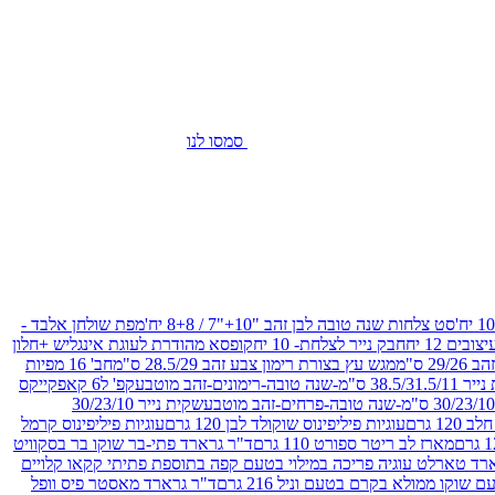
סמסו לנו
סט צלחות שנה טובה לבן זהב "10+"7 / 8+8 יח'
מפת שולחן אלבד -
חבק נייר לצלחת- 10 יח
קופסא מהודרת לעוגת אינגליש +חלון
 ס"מ
מגש עץ בצורת רימון צבע זהב 28.5/29 ס"מ
חב' 16 מפיות
-שנה טובה-רימונים-זהב מוטבע
קפ' ל6 קאפקייקס
שקית נייר 30/23/10
12 גרם
עוגיות פיליפינוס שוקולד לבן 120 גרם
עוגיות פיליפינוס קרמל
מארז לב ריטר ספורט 110 גרם
ד"ר גרארד פתי-בר שוקו בר בסקוויט
רד טארלט עוגיה פריכה במילוי בטעם קפה בתוספת פתיתי קקאו קלויים
קו ממולא בקרם בטעם וניל 216 גרם
ד"ר גרארד מאסטר פיס וופל