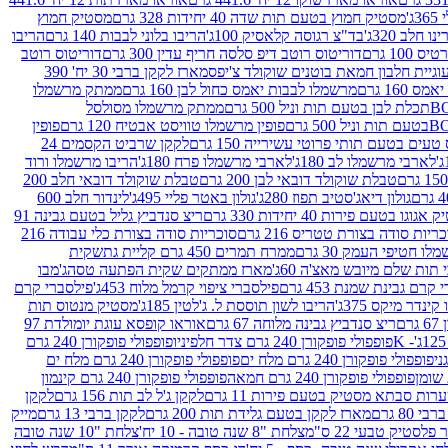
ג'
מסטיק חמוץ בטעם תות שדה 40 יחידות 328 גרם
מסטיק חמוץ
 חלב 320ג'
בד"צ רגוסה קלאסיק 100ג'
הריבו בלוני לבבות 140 גרם
הריבו
100 גרם
דוריטוס רוטב דיפ סלסה חריף עדין 300 גרם
דוריטוס רוטב
וגיית חלבון חמאת בוטנים שוקולד צ'יפס
מארז לקקן ברבי 30 יח' 390
160 גרם
מרשמלו לבבות יאמס כחול לבן 160 גרם
ממתק מרשמלו
ממתק מרשמלו מסולסל
פופין מרשמלו טוויסט אבטיח 120 גרם
פופין
טעים בטעם תותי פרוטי עשירייה 150 גרם
לקקן שרביט הקסמים 24
לארבי מרשמלו לב 180ג'
לארבי מרשמלו פרח 180ג'
הריבו מרשמלו ורוד
טבלת שוקולד דובאי לבן 200 גרם
טבלת שוקולד דובאי חלב 200
גולון דיאג'סטיב תפוז 280ג'
גולון באטר פליי 495ג'
לינדור חלב 600
גוגו בטעם פירות 40 יחידות 330 גרם
ריצ סנדביץ גליל בטעם גבינה 91
ריות סודה בצורת טטריס 216 גרם
סוכריות סודה בצורת כלי עבודה 216
לו חטיפי העמק 30 גרם
ממרח תמרים 450 גרם קליית גת
שקית
תות שלם מיובש מאצ'ה 60ג'
מארז ממתקים שקית הפתעה טסה
ג'מבו
קרם גבינת שמנת 453 גרם
פילסברי ציפוי קרמל מלוח 453ג'
פילסברי קרם
קינדר מיקס 375ג'
הריבו לשון תוססת ל. ג'לטין 185ג'
מסטיק מנטוס תות
ם
ריצ סנדביץ גבינה מלוחה 67 גרם
אוראו קופסא עוגת יומולדת 97
פופפולי פופקורן 240 גרם צדר חלפיניו
פופפולי פופקורן 240 גרם
פופפולי פופקורן 240 גרם מלח ים
פופפולי פופקורן 240 גרם מלח ים
פופפולי פופקורן 240 גרם חמאה
פופפולי פופקורן 240 גרם קינמון
ות סבתא מסטיק בטעם פירות 11 גרם
לקקן ג'ל לב תות 156 גרם
לקקן
מארז לקקן בטעם גלידת תות 200 גרם
לקקן ברבי 13 גרם
מייק
פלסטיק טבעי 22 ס"מ
צלחת "8 שנה טובה - 10 יח'
צלחת "10 שנה טובה