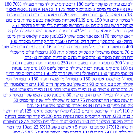
עם עוגיות שוקולד צ'יפס 180 גרם
טוניס שוקולד מריר מעולה 70% 180
באצ'י מיקס 3 טעמים קופסה 175 ג' PERUGINA BACI
באצ'י
יאמס לקקן רולר בטעם פטל 20 גרם
יאמס סוכריות סוכר חמוצות
לוי קרם וניל 150 גרם FLIS
סוכריות ממולאות בטעם פירות בים בום
קולד רושן עם בוטנים 38 גרם
רושן סוכריות ג'לי קרייזי פצ'ולקה 351
ולד רושן ממולא קרם קרמל 43 גרם
מזרק ממולא בטעם שוקולד לבן 8
ם קריספי 170ג'
אמ אנד אמס שוקו 220ג'
גונץ סנטה קלאוס ביירן מינכן
 500 גרם
גולון מריה חדש עברית 600ג'
קינדר קינדריני מאגדת 100
טופי כדורים מזל טוב בצורת דובי ורוד 16 גרם
טופי כדורים מזל טוב
רם
מלו מרשמלו קאפקייק ממולא תות 100 גרם
מלו פלוס מרשמלו
 חמוצות מאוד 60 גרם
סאוור מדנס סוכריות חמוצות 60 גרם
300 גרם
עוגת ספוג בטעם תות 250 גרם
עוגת ספוג בטעם דובדבן
גרם
קינג עוגיות רכות שוקולד טריפל צ'יפס 160 גרם
קינג עוגיות
 גומי פינגווין 150 גרם
טרולי גומי שיני דרקולה 150 גרם
טרולי סופר בריין
טרולי מרשמלו אפרסק 150 גרם
טרולי מרשמלו תפוח 150 גרם
טרולי גומי
לד חלב עם אגוזים 90 גרם
שוק' טב מילקה דיים 100 גרם דיפלומט
דן לגן
הריבו אבטיח 160ג'
היידי מוצארט תפוז 119ג'
היידי מוצארט נוגט
 משוקולד במילוי קרם חלב ברשת 80 גרם
גונץ סנטה משוקולד במילוי קרם
ח שנה מפרץ ההרפתקאות 75 גרם
גונץ שוקולד לוח שנה קריסמיס 50
יון 300 גרם SORINI
בונ' קריסמס טיפאני 180 גרם
ג'
קינדר קריסמס גרביים 212ג'
רפאלו קריסמס גראנד 125ג'
פררו רושר
ת 220ג'
קינדר קריסמיס ביצה ענקית בנים 220ג'
קינדר קריסמס דמויות
וופל מילקה במילוי קרם 150 גרם
אצבעות מילקיניס מילקה 87.5 גרם
טורינו
סביבון קפיץ 5 ראשים בקופ 22.5X13 סמ
10 כלי דמוי
דן לגן 10 סביבון טוש מצייר צבעוני 6.5X5.5 סמ
3