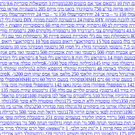
ת 10 גרם
אם אנד אם בוטנים 220ג'
מנורת 3 המשאלות סוכריות 9.6 גרם
קינדר בואנו מיני מיקס 205 גרם
עוגיות אוראו במילוי 
– ברבי 24 יחידות
מרשמלו 150 גר – גנרי 24 יחידות
מרשמלו נקניקייה 0
להכנת ממתק DIY טיפות 24 גרם
ערכה להכנת ממתק DIY בועות ג'לי 17 גרם
 סוכריות לב 60 גרם
תיק יצירה סוכריות פרח 60 גרם
סוכריות קופצות + לקקן - 
מלטיזרס צבי ג'ינג'רברד 59 גרם
ממרח מלטיזרס 200 גרם
ממרח טוויקס 200
מקלות גומי עם ג'לי וסוכריות בטעם פירות 36 גרם
מקלות גומי עם ג'לי וס
י בולז בטעם פטל 15 גרם
קראנצ'י רואופ בטעם פטל 10 גרם
קראנצ'י רואופ בטע
גרם
גומי המבורגר גדול+ ג'ל חמוץ 50 גרם
גומי המבורגר מיני 10 גרם
גומי
ש אבטיח חמוץ 500 גרם
גומי ואוו תות אוכמניות 500 גרם
גומי ואוו נחש אנקונדה 0
 תפוח 14 גרם
ראש ג'לי תות 8 גרם
ראש ג'לי פטל 8 גרם
ראש ג'לי דובדבן 8 גר
גולון מגה שוקו 145ג'
מילקה טבלה פטל 100ג'-K
מילקה טבלה אוראו סנדוויץ' 92ג
שוקולד באהבה 48 גרם
לבבות שוקולד בקופסא יהלום 52גר
לקקן שוקולד 25 גרם I LOVE YOU
הל משקה אנרגיה קלאסי 250 מל
אמ אנד אמס שוקו חום 200ג'- K
סוכריות 
עם שוקו 60 גרם OISHI
פופקורן בטעם קרמל 60 גרם OISHI
פופפולי פופקו
פופפולי פופקורן מוכן גבינה נאצו 142 גרם
פופפולי פופקורן מוכן צדר לבן 142
ודד 43 גרם
גונץ בוטנים קלויים עם מלח 150 גר'
מנטוס שקית מנטה 135 גרם
רביקיו אורגינל 510 מ"ל
פבורס טראפל לבן פיסטוק 100ג'
פבורס טראפל שוקו 
35ג'
גולון טוסטדה ללא ת.סוכר 175ג'
גולון טוסטדה ללא סוכר 350ג'
גולון א
גולון אורגני ביו ביסקוויט 170ג'
גולון מגה סנדוויץ' 250ג'
גולון אורגני ביו מריה 50
'
תחתית לפאי גראהם קרקר 170ג'
גומי וידאל תות סוכר 500 גר'
ברילה פסט
50 גר'
דיי ביסתן קלינדר בטעמים שונים 251 גרם
טבלת מילקה טופי אגוזים 00
גומי תנתה 500 גר' תות חמוץ גדול
גומי תנתה 500 גר' נשיקה
סוכרי
דג כסף פרווה 1 ק"ג
דג זהב חלבי- 1 ק"ג
cremo וופל קרם שוקולד מריר בודד
1 גרם
אנטון ברג מרציפן משמש בברנדי 220 גרם
שוקולד רושן אורירי מריר 