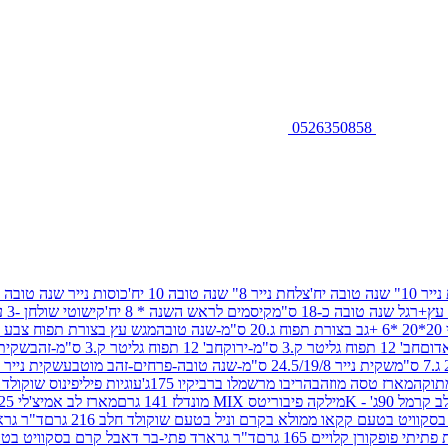
0526350858
שנה טובה יח'
צלחת נייר 8" שנה טובה 10 יח'
כוסות נייר שנה טובה 10 יח'
+רגל שנה טובה כ-18 ס"מ
קיסמים לראש השנה * 8 יח'
קישוטי שולחן -3 עיצובים 12 יח
ובה
מגש עץ בצורת תפוח צבע זהב 29/26
חב' 12 תפוח גליטר ק.3 ס"מ-ירוק
חב' 12 תפוח גליטר ק.3 ס"מ-זהב
שקית נייר 38.5/31.5/11 ס"מ
שקית נייר 24.5/19/8 ס"מ-שנה טובה-פרחים-זהב מוטבע
שקית נייר 30/23/10 ס"מ-שנה טובה-פרחים-זהב מוטבע
תוקה
מארז טסה מוזהב
הריבו מרשמלו ברביקיו 175ג'
עוגיות פיליפינוס שוקולד חלב 0
ל 90ג' - K
מילקה פיבוריטס MIX מונדלז 141 גרם
מארז לב אמיצ'לי 125 גרם
וויט בטעם קקאו ממולא בקרם וניל בטעם שוקולד חלב 216 גרם
ד"ר גרא
פופקורן קלויים 165 גרם
ד"ר גרארד פתי-בר דאבל קרם בסקוויט בטעם שו