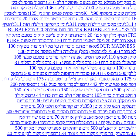
סקוויט ממולא בקרם בטעם שוקולד חלב 216 גרם
בונ' מרסי לאבלי
 לינדור טבלה פיסטוק 100ג'
קינדר שוקוצ'יפס 136ג'
'טבלת מילקה תות
ילקה לוטוס ביסקוף 90ג' - K
מרסי שקית פטיט קראנץ' 125ג'
מרסי לאבליז
קנדי בייטס ירוק חמוץ 20 גרם
קנדי בייטס מתוק אדום 20 גרם
ביצת
'
גומי מקסיקני דולצ'ה קולה 311ג'
גומי מקסיקני דולצ'ה תות 311ג'
חטיף
' - K
BUBBLE TEA אייס תה תות אפרסק 320 מ"ל
BUBBLE
דפדפי קוקוס צ'יפס קוקוס בטעם מתקתק
ח ותות 120 גרם
סוכריות קשות PURE
סאוור מדנס סוכריות על מקל חמוצות בשקית 100
 500 מ"ל
מונסטר (סגול) אולטרה ויולט משקה אנרגיה 500
ן טאקו 110ג'
סנאפי חטיפי אפונה ירוקה פריכים בטעם טבעי 108
מלו בטעם תות 150 גרם
מילקה נוסיני 31.5 גרם
מילקה וופליני 31
100 גרם
חטיף סטייל קוריאה אורז בטעם פיקנטי 100
BOULOS סוכריות דחוסות לבבות צבעונים 500 גרם
אל
רם
אל סאבור נאצ'וס דיפ צ'ילי ברוטב גבינה 175 גרם
סוכ' ג'לי פירות
י פאן פטי שוקולד 442 גרם
פילסברי ציפוי סגול 442 גרם
אפיפית 200
 500 גרם
לואקר מיניס שוקולד 150 גרם
לואקר מיניס אגוז 150
לב בצורת כדור 105 גרם
שוקולד חלב בצורת כדור 44 גרם
שוקולד
מי מתקלף בננה 75 גרם
קוביות חמוצות בטעם ענבים 60 גרם
קוביות
פלקס דבש ללא גלוטן 350ג'
קרם קורנפלקס חלבי 500 גרם
קרם
קרם תות פרווה 500 גרם
ממרח תמרים 500 גרם
סוכר אינוורטי 500
ראמן סאמיאנג בולדק אורגינל 70 גרם כוס שחור
ראמן
ים / תות שקית 12 גרם
טבלת היידי קרמי טירמיסו 90ג'
סאוור מדנס
ים וקראנצ'ים 500 גרם פרווה
קרם אספרסו למילוי מקרון 500
שוק' בר פוקי מקלות תה מאצה 33 גרם
פוקי מקלות לבן עוגיות 40