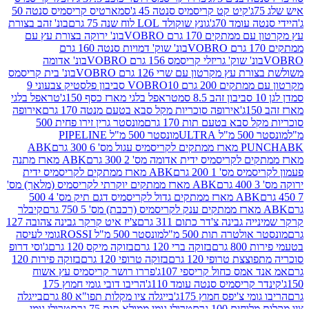
קיט קט קריסמיס סנטה 45 ג'
סמארטיס קריסמיס סנטה 50
עומד 70ג'
גונץ שוקולד LOL לוח שנה 75 גרם
בונ' זהב בצורת
תקים 170 גרם VOBRO
בונ' ירוקה בצורת עץ עם
בונ' שוק' דמויות סנטה 160 גרם
נ' שוק' גריזלי קריסמס 156 גרם VOBRO
בונ' אדומה
עץ מקרטון עם שרי 126 גרם VOBRO
בונ' בית קריסמס
 200 גרם VOBRO
10 סביבון פלסטיק צבעוני 9
טראפל בלגי מארז כסף 150ג'
טראפל בלגי
אירופה סוכריות מקל סבא בטעם מנטה 170 גרם
אירופה
סבא בטעם תות 170 גרם
מונסטר גרין זירו פחית 500
ULT
מונסטר 500 מ"ל PIPELINE
ABK
PU
לקריסמיס ידית אדומה מס' 2 300 גרם
ABK מארז מתנה
מס' 1 200 גרם
ABK מארז ממתקים לקריסמיס ידית
ABK מארז ממתקים יוקרתי לקריסמיס (מלאך) מס'
ABK מארז ממתקים גדול לקריסמיס דגם תיק מס' 4 500
קיבלר
גבינה צ'דר כתום 311 גרם
צ'יז איט קרקר גבינה צהובה 127
ולטרה תות 500 מ"ל
מונסטר 500 מ"ל ROSSI
גומי לעיסה
 גרם
בזוקה ברי 120 גרם
בזוקה מיקס 120 גרם
ג'וסי דרופ
ת טרופי 120 גרם
בזוקה טרופי 120 גרם
בזוקה פירות 120
מס כחול קריספי 107ג'
פררו רושר קריסמיס עץ אשוח
קריסמיס סנטה עומד 110ג'
הריבו דובי גומי חמוץ 175
י צ'יפס חמוץ 175ג'
בייגלה ציו מקלות תפו"א 80 גרם
בייגלה
ים 100 גרם
טרולי גומי ממולא תות 75 גרם
טרולי גומי