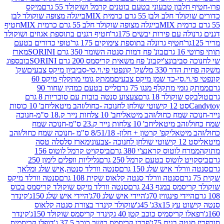
בון טבעוני בטעם בוטנים קרמל ושוקולד 55 גרם
מיקס
 ולבן 55 גרם כרמית MIX
בייגלה מצופה שוקולד לבן
בייגלה מצופה שוקולד חלב 55 גרם כרמית MIX
חטיף
עם פירות יבשים 175גר'
חטיף דגנים בתוספת אגוזים ושוקולד
חטיף גרונלה בתוספת צימוקים 175 גר'
טופי כדורים בטעם
ם
בונ' פח דמות סנטה השומר 350 גרם SORINI
מארז
ביבונצ'יק
בונ' פח משאית קריסמס 200 גרם SORINI
בובספוג
 330 מל
שק' קונפטי פי.וי.סי-סביביון מיקס צבעים
שק'
וי.סי-כד שמן מיקס צבעים
ממתק גומי מתקלף מיקס 60
י מתקלף מנגו 75 גרם
לייס בטעם כמהין שחור 90
קולד 18 גרם
צעצוע סנטה בובות עם סוכריות 8 גרם
1 קישוטי שולחן לחנוכה -כחול/זהב מיטאלי
חב' 10 כוסות
 שמח כחול/זהב מיטאלי
חב' 10 צלחות נייר ק.18 ס"מ-חנוכה
הב מיטאלי
חב' 10 צלחות נייר ק.23 ס"מ-חנוכה שמח
יטאלי
קפ' קרטון + חלון- 8/51/18 ס"מ -חנוכה שמח כחול/זהב
עוני
מארז סלסלה טסה
לוטוס קראנצ'י 380 גרם
ביסקויט קרמל לוטוס 156
לוטוס בטעם קרמל 250 גרם
גליליות וופלים לימון 250
ד איש שלג 150 גרם
סנטה וורלד סנטה,איש שלג ומלאך
סנטה וורלד סנטה קלאוס שקית 108 גרם
סנטה וורלד מיקס
 במגף 243 גרם
סנטה וורלד מיקס שוקולד קריסמס בכוס
י פינגווין 70ג'
היידי איש שלג 70ג'
היידי איש שלג 150ג'
קינדר
3xג' 45ג'
שוקולד קינדר בצורת סנטה קלאוס
קריסמיס כוכב קטן 40 ג
קינדר קריסמס שוקולד 150ג'
קינדר
בנים 75ג'
פררו קריסמס רושר כוכב 37.5 ג'
דופלו קריסמיס