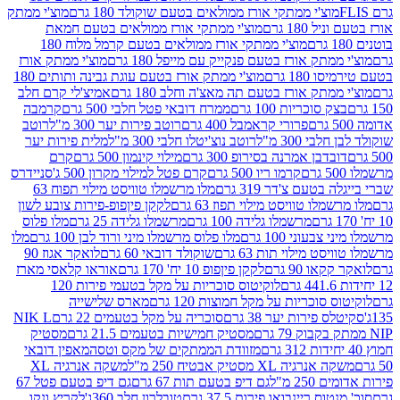
וצ'י ממתקי אורז ממולאים בטעם שוקולד 180 גרם
מוצ'י ממתק
180 גרם
מוצ'י ממתקי אורז ממולאים בטעם חמאת
מוצ'י ממתקי אורז ממולאים בטעם קרמל מלוח 180
תק אורז בטעם פנקייק עם מייפל 180 גרם
מוצ'י ממתק אורז
18 גרם
מוצ'י ממתק אורז בטעם עוגת גבינה ותותים 180
תק אורז בטעם תה מאצ'ה וחלב 180 גרם
אמיצ'לי קרם חלב
סוכריות 100 גרם
ממרח דובאי פטל חלבי 500 גרם
קרמבה
פרורי קראמבל 400 גרם
רוטב פירות יער 300 מ"ל
רוטב
 300 מ"ל
רוטב נוצ'יטלו חלבי 300 מ"ל
מלית פירות יער
דבן אמרנה בסירופ 300 גרם
מילוי קינמון 500 גרם
קרם
קרמו ריו 500 גרם
קרם פטל למילוי מקרון 500 ג'
סניידרס
טעם צ'דר 319 גרם
מלו מרשמלו טוויסט מילוי תפוח 63
לו טוויסט מילוי תפוז 63 גרם
לקקן פיןפופ-פירות צובע לשון
מרשמלו גלידה 100 גרם
מרשמלו גלידה 25 גרם
מלו פלוס
עוני 100 גרם
מלו פלוס מרשמלו מיני ורוד לבן 100 גרם
מלו
 מילוי תות 63 גרם
שוקולד דובאי 60 גרם
לואקר אגוז 90
ו 90 גרם
לקקן פיןפופ 10 יח' 170 גרם
אוראו קלאסי מארז
לוקיטוס סוכריות על מקל בטעמי פירות 120
סוכריות על מקל חמוצות 120 גרם
מארס שלישייה
פירות יער 38 גרם
סוכריה על מקל בטעמים 22 גרם
NIK L
מסטיק חמישיות בטעמים 21.5 גרם
מסטיק
מזוודת הממתקים של מקס וטסה
מאפין דובאי
יה XL מסטיק אבטיח 250 מ"ל
משקה אנרגיה XL
2 מ"ל
גם דיפ בטעם תות 67 גרם
גם דיפ בטעם פטל 67
ס ריינבואו פירות 37.5 גרם
טובלרון חלב 360ג'
לקריץ ונקו