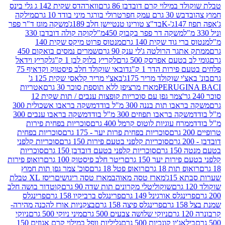
במילוי קרם דובדבן 86 גרם
ווארהדס שקית 142 ג גלי בינס
בש 30 גרם עמק חפר
טרולי בורגר מיני בודד 10 גרם
מילקה
K
בד"צ טורינו טנטיישן חלב 189ג'
משקה מוגז ד"ר פפר
משקה דר פפר בקבוק 450מ"ל
קוקה קולה דובדבן 330
 גוד שקית 140 גרם
מנטוס פרוט מיקס שקית 140
ר הרולטה ג'לי ענק 90 גרם
שמרים נמסים בואקום 450
בטעם אפרסק 500 גרם
לקריץ בלוק לבן 1 ק"ג
לקריץ וידאל
ירות הדר 1 ק"ג
דובאי שוקולד חלב פיסטוק וקדאיף 75
י שוקולד מריר 175ג'
באצ'י מריר קלאסי שקית 125 ג'
PERUGI
מארז מרציפן ללא תוספת סוכר 30 גרם
אטריות
צמר גפן עם סוכריות קופצות ענבים / תות שקית 12
 תות בננה 300 מ"ל בודד
משקה בראבו אשכולית 300
ה בראבו תפוזים 300 מ"ל בודד
משקה בראבו ענבים 300
רח עוגיות לוטוס קרמל 400 גרם
סוכריות בפחית פירות
סוכריות בפחית פרות יער - 175 גרם
סוכריות בפחית
סוכריות קלפני בטעם פירות 150 גרם
סוכריות קלפני
גרם
סוכריות קלפני בטעם דובדבן 150 גרם
סוכריות
רות יער 150 גרם
ריטר חלב פיסטוק 100 גרם
רואופ פירות
תות 18 גרם
רואופ פטל 18 גרם
סוכ' צמר גפן תות חמוץ
1ג'
מארז טסה מאוהב
מארז טסה ריגושים
ריסז XL טבלת
שוקוליטלי מקרונים תות שדה 90 גרם
קוטדור בושה חלב
גלס אורגינל 149 גרם
פרינגלס ברביקיו 158 גרם
פרינגלס
פרינגלס פיצה 158 גרם
בצקניות אורז להכנה מהירה-
ניוקי שלושה צבעים 500 גרם
מיני ניוקי 500 גרם
ניוקי
ג'יו קונכיות 500 גרם
גליליות וופל במילוי קרם אגוזים 150