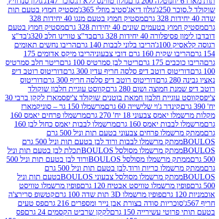
נוטלה 200 גרם
גולון טווינס ללא ת.סוכר 147ג'
גולון סנדוויץ'
250ג'
גולון דיאג'סטיב מוזלי 365ג'
מסטיק חמוץ בטעם תות
מסטיק חמוץ בטעם מנגו 40 יחידות 328
 בטעמים שונים 40 יחידות 328 גרם
מסטיק חמוץ בטעם
רה 40 יחידות 328 גרם
בד"צ טורינו חלב 320ג'
בד"צ
100ג'
הריבו בלוני לבבות 140 גרם
הריבו נחשים תאומים
שקית 160 גרם דובי צבעוני
הריבו מיקס אדומים 175
ים 175 גרם
ריטר לבן סמרטיס 100 גרם
ריטר חלב סמרטיס
יטוס רוטב דיפ סלסה חריף עדין 300 גרם
דוריטוס רוטב דיפ
ם
דוריטוס רוטב דיפ סלסה חריף 300 גרם
דוריטוס
ת חמוצה ושום 280 גרם
קווסט עוגיית חלבון שוקולד
 עוגיית חלבון חמאת בוטנים שוקולד צ'יפס
מארז לקקן ברבי 30
קינדר ג'וי שלישייה 60 גרם
מרשמלו 150 גר – סוניק
מארז
מס צבעוני 18 יח' 270 גרם
מרשמלו פרחים יאמס 160
בבות יאמס 160 גרם
מרשמלו לבבות יאמס כחול לבן 160
ממתק מרשמלו פרחים צבעוני בטעם תות וניל 500 גרם
ממתק מרשמלו לבבות ורוד לבן בטעם תות וניל 500 גרם
ממתק מרשמלו מסולסל BOULOSתכלת לבן בטעם תות וניל
ממתק מרשמלו מסולסל BOULOSורוד לבן בטעם תות וניל 500
ממתק מרשמלו כריות ורוד,לבן בטעם תות וניל 500 גרם
ממתק מרשמלו מסולסל צבעוני BOULOSבטעם תות וניל
ין מרשמלו טוויסט אבטיח 120 גרם
פופין מרשמלו טוויסט
פופין מרשמלו 3D תות שדה 100 גרם
קטשופ סרירצ'ה
סוכריות סודה בצורת אבן נייר ומספרים 216 גרם
פס טעים
טי עשירייה 150 גרם
לקקן שרביט הקסמים 24 גרם
פס