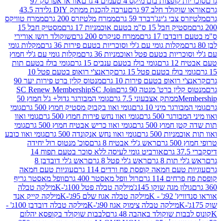
פצות בום מיקס 4 טעמים 4 גרם
אוראו אפרסק 97
ולד חלב 97 גרם
ערכה להכנת ממתק DIY גלידה 43.5
בי ג'ינג'רברד 59 גרם
ממרח מלטיזרס 200 גרם
ממרח טוויקס
בל 15 ס"מ בטעם אוכמניות 17 גרם
מסטיק חבל 15
בן 17 גרם
ממרח סניקרס 200 גרם
שוקולד רושן אורירי
מקלות גומי עם ג'לי וסוכריות בטעם פירות 36 גרם
מקלות גומי
ריות בטעם פטל ואוכמניות 36 גרם
מקלות גומי עם ג'לי חמוץ
רם
גומי בולז בטעם ענבים 15 גרם
גומי בולז בטעם תות
בולז בטעם פטל 15 גרם
קראנצ'י רואופ בטעם פטל 10
רואופ בטעם פירות 10 גרם
מנטוס קלין ברט פירות יער 90
ין ברט' מנטה 90 גרם
SC Join
SC Renew Membership
M
ממתק אצבעוני 7.5 גרם
גומי המבורגר גדול+ ג'ל חמוץ 50
גר מיני 10 גרם
גומי ואוו בקבוק מסטיק חמוץ 500 גרם
גומי
גר 500 גרם
גומי ואוו נחש פירות חמוץ 500 גרם
גומי ואוו
מוץ 500 גרם
גומי ואוו כריש אבטיח חמוץ 500 גרם
גומי
ות 500 גרם
גומי ואוו נחש אנקונדה 500 גרם
גומי ואוו כובע
רם
ראש ג'לי אבטיח 8 גרם
סוכ' מנטוס רול יחידה
אורביט גומי לעיסה ללא סוכר בטעם תפוח 14
תות 8 גרם
ראש ג'לי פטל 8 גרם
ראש ג'לי דובדבן 8
עם חמאה קופסת פח ורדים 114 גרם
עוגיות טעם חמאה
 114 גרם
רול וופל מאסטר 400 גרם
וופל מאסטר גריף
ון מגה שוקו 145ג'
מילקה טבלה פטל 100ג'-K
מילקה טבלה
ג' - K
מילקה טבלה אגוז שלם 95ג'-K
מילקה קייק אנד
מילקה טבלה צימוק אגוז 90ג'-K
מילקה טבלה דובדבן 100ג' -
ת שוקולד באהבה 48 גרם
לבבות שוקולד בקופסא יהלום