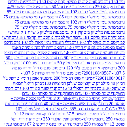
ביסקוויט לוטוס במילוי קרם לוטוס 150 גרם
גליליות וופלים
 גרם
גליליות וופלים וניל 250 גרם
היינץ מיוקטשופ 425
י מתקלף חיות 102 גרם
ממתק גומי מתקלף ענבים מנגו 85
י מתקלף אפרסק תפוז 85 גרם
ממתק גומי מתקלף ענבים 75
י מתקלף חיות 102 גרם
ממתק גומי מתקלף ענבים 75
י מתקלף אפרסק 75 גרם
ממתק גומי מתקלף ליצ'י 75
לוטיזן ביטקוין 1 ק"ג
מטבעות מולטיזן 5 ש"ח 1 ק"ג
הרשי
 מיקס 181 גרם
הרשי לבבות אקסטרה קרימי 181 גרם
הרשי
שוקולד 102 גרם
ג'ולי ראנצ'ר גומי מארז לב 107 גרם
נודלס
בטעם עוף חריף 140 גרם
אטריות להכנה מהירה ראמן
שחורה צאצ'רוני 140 גרם
צופה לקריץ שטוח צבעוני חמוץ
מץ חומץ ספריי רימון 50 גרם
עיד אומץ חומץ ספריי מטף 50
 חומץ סוכריה+גלי חמוץ 50 גרם
פררו רושר 100ג'
בוטן רביולי
ף אורז בטעם צ'לי 120 גרם
סוכ' מנטוס רול יחידה מנטה
סוכ' מנטוס רול יחידה פירות 37.5ג' -
72901
חטיפי חומוס דבאייל 200 גרם
עיד אומץ חומץ טריפל ג'ל
ברגן שוקוצ'יפס ש.לבן חמוציות 130ג'
ברגן רויאל חמאה
בונבוניירה רפאלו 240 גרם
קנדי שוגר סאוור 100 גרם תפוח
וור 100 גרם תפוח
קנדי שוגר סאוור 100 גרם
 מרסי פטיטס מיניאטור 125ג'
עיד לקקן אסלה טבילה +
לקקן פח אשפה טבילה +אבקה 40 גרם
ד"ר פפר קרם תות
 פפר קרם סודה 355 מ"ל
סאוור פאצ' פטל שקית 102
יל בטעם פאנטה 37.5 גרם
וופל ג'נסן-וופל טוסט 12 יח'
בקרסלנד-סטרופ וופל הולנדי 250 גרם
תחנת רוח וופל
קינדר שוקו בונס קריספי 67.2 גרם
גומי ענקי