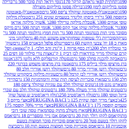
לפאי גראהם קרקר 170ג'
גומי וידאל תות סוכר 500 גר'
ברילה
לימון 190ג'
ברילה פסטו בזיליקום מוצרלה
ג'לו-פאנטונה שוקולד צ'יפס 500 גרם
סאנטאנג'לו-פאנטונה
דיי ביסתן קלינדר בטעמים שונים 251 גרם
טבלת מילקה
K
טבלת מילקה טריולד 280ג' K
שוק' מילקה אוראו
לת מילקה שוקו אנד קקס 300ג' K
גומי תנתה 500 גרם מיקס
 תות בננה
גומי תנתה 500 גר' תות חמוץ גדול
גומי תנתה 500 גר'
יות ג'לי עטופות שמחות
ראש משוגע תות 40 גרם
לקקני מיני
פרינגלס פלפל הבאנרס 158 גרם
שוק'
 200ג'
דג כסף פרווה 1 ק"ג
דג זהב חלבי- 1 ק"ג
cremo וופל
 מריר בודד
אורז לבן דביק 1 ק"ג
אצות נורי סילוור 10 דפים 25
נת סחלב 500 גרם
נסטלה קורנפלקס ללא גלוטן 375ג'
אנטון
וי בייליס 175 גרם
אנטון ברג מרציפן משמש בברנדי 220
שן אורירי מריר 80 גרם
שוקולד רושן אורירי חלב 80
ושן אורירי לבן קרמל 80 גרם
עוגיות מילקה ביסקוויט שוקולד
מארז סוכריות לעיסה תות שדה ודומדמניות 150 גרם
היידי
1ג'
טוניס שוקולד חלב עם עוגיות שוקולד צ'יפס 180
לד מריר מעולה 70% 180 גרם
טוניס שוקולד חלב עם שברי
גולון דיאג'סטיב 250ג'
גולון דיאג'סטיב ש.שועל שוק'
 קפה שקית 125 ג' PERUGINA BACI
באצ'י מיקס 3
PERUGINA
באצ'י מריר 70% קופסה 175
מארז משולב מתוק טסה
מארז טסה שובי דובי
קן רולר תות 20 גרם
יאמס אבן נייר ומספריים 18 גרם
יאמס
עם פטל 20 גרם
יאמס סוכריות סוכר חמוצות בטעם
יאמס סוכריות סוכר חמוצות בטעם תות 10 גרם
ביצת