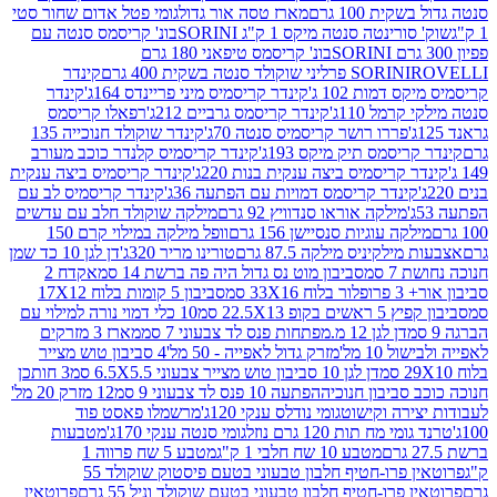
ת 100 גרם
מארז טסה אור גדול
גומי פטל אדום שחור סטי
רינטה סנטה מיקס 1 ק"ג SORINI
בונ' קריסמס סנטה עם
בונ' קריסמס טיפאני 180 גרם
גרם
SORINI
קינדר
דמות 102 ג'
קינדר קריסמיס מיני פריינדס 164ג'
קינדר
מל 110ג'
קינדר קריסמס גרביים 212ג'
רפאלו קריסמס
פררו רושר קריסמיס סנטה 70ג'
קינדר שוקולד חנוכייה 135
יסמס תיק מיקס 193ג'
קינדר קריסמיס קלנדר כוכב מעורב
 קריסמיס ביצה ענקית בנות 220ג'
קינדר קריסמיס ביצה ענקית
ינדר קריסמס דמויות עם הפתעה 36ג'
קינדר קריסמיס לב עם
מילקה אוראו סנדוויץ 92 גרם
מילקה שוקולד חלב עם עדשים
קה עוגיות סנסיישן 156 גרם
וופל מילקה במילוי קרם 150
לקיניס מילקה 87.5 גרם
טורינו מריר 320ג'
דן לגן 10 כד שמן
 סמ
סביבון מוט נס גדול היה פה ברשת 14 סמ
אקדח 2
33 סמ
סביבון 5 קומות בלוח 17X12
ופ 22.5X13 סמ
10 כלי דמוי נורה למילוי עם
דן לגן 12 מ.מפתחות פנס לד צבעוני 7 סמ
מארז 3 מזרקים
10 מל'
מזרק גדול לאפייה - 50 מל'
4 סביבון טוש מצייר
דן לגן 10 סביבון טוש מצייר צבעוני 6.5X5.5 סמ
3 חותכן
סביבון חנוכיה
הפתעה 10 פנס לד צבעוני 9 סמ
12 מזרק 20 מל'
ירה וקישוט
גומי נודלס ענקי 120ג'
מרשמלו פאסט פוד
 מח תות 120 גרם נוזל
גומי סנטה ענקי 170ג'
מטבעות
מטבע 10 שח חלבי 1 ק"ג
מטבע 5 שח פרווה 1
פרוטאין פרו-חטיף חלבון טבעוני בטעם פיסטוק שוקולד 55
פרו-חטיף חלבון טבעוני בטעם שוקולד וניל 55 גרם
פרוטאין