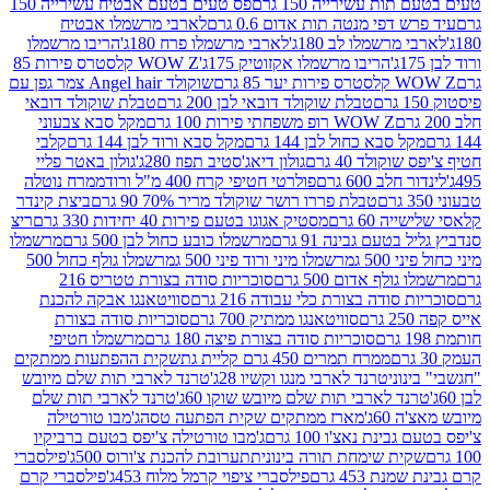
ת עשירייה 150 גרם
פס טעים בטעם אבטיח עשירייה 150
דפי מנטה תות אדום 0.6 גרם
לארבי מרשמלו אבטיח
מרשמלו לב 180ג'
לארבי מרשמלו פרח 180ג'
הריבו מרשמלו
הריבו מרשמלו אקזוטיק 175ג'
WOW Z קלסטרס פירות 85
 85 גרם
שוקולד Angel hair צמר גפן עם
טבלת שוקולד דובאי לבן 200 גרם
טבלת שוקולד דובאי
WOW Z רופ משפחתי פירות 100 גרם
מקל סבא צבעוני
 סבא כחול לבן 144 גרם
מקל סבא ורוד לבן 144 גרם
קלבי
ולד 40 גרם
גולון דיאג'סטיב תפוז 280ג'
גולון באטר פליי
ב 600 גרם
פולרטי חטיפי קרח 400 מ"ל ורוד
ממרח נוטלה
טבלת פררו רושר שוקולד מריר 70% 90 גרם
ביצת קינדר
60 גרם
מסטיק אגוגו בטעם פירות 40 יחידות 330 גרם
ריצ
טעם גבינה 91 גרם
מרשמלו כובע כחול לבן 500 גרם
מרשמלו
50 ג
מרשמלו מיני ורוד פיני 500 ג
מרשמלו גולף כחול 500
לף אדום 500 גרם
סוכריות סודה בצורת טטריס 216
סודה בצורת כלי עבודה 216 גרם
סוויטאנגו אבקה להכנת
סוויטאנגו ממתיק 700 גרם
סוכריות סודה בצורת
סוכריות סודה בצורת פיצה 180 גרם
מרשמלו חטיפי
ממרח תמרים 450 גרם קליית גת
שקית ההפתעות ממתקים
וני
טרנד לארבי מנגו וקשיו 28ג'
טרנד לארבי תות שלם מיובש
ד לארבי תות שלם מיובש שוקו 60ג'
טרנד לארבי תות שלם
6ג'
מארז ממתקים שקית הפתעה טסה
ג'מבו טורטילה
נת נאצ'ו 100 גרם
ג'מבו טורטילה צ'יפס בטעם ברביקיו
ית שימחת תורה בינונית
תערובת להכנת צ'ורוס 500ג'
פילסברי
 453 גרם
פילסברי ציפוי קרמל מלוח 453ג'
פילסברי קרם