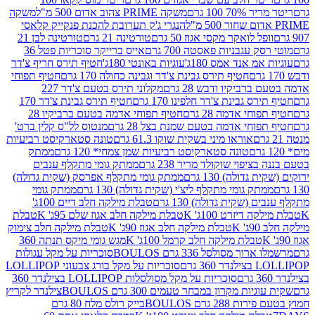
 100 גרם
משקה PRIME צהוב אדום 500 מ"ל
משקה
הנגרי ג'ק תערובת להכנת פנקייק קלאסי
ל לואקר מקסי אגוז 50 גרם
טורטינה 21 גרם
טורטינה לבן 21
 עגבניות פאסטה 700 גרם
אייס ברייקר סוכריות פטל 36
מ אנד אמס 180ג'
עוגיות באונטי 180ג'
חטיף תירס חריף צ'דר
חטיף תירס גבינת צ'דר וגבינה כחולה 170 גרם
חטיף תפוחי
ביקיו ודבש 28 גרם
מקלוני תירס בטעם צ'דר 227
 גבינת צ'דר חלפינו 170 גרם
חטיף תירס גבינת צ'דר 170
חי אדמה 28 גרם
חטיף תפוחי אדמה בטעם ברביקיו 28
וחי אדמה בטעם שמנת בצל 28 גרם
מנטוס לל"ס קלין ברט'
אוראו מיני בשקית שוקו 61.3 גרם
טונה סטארקיסט רביעיות
טונה סטארקיסט רביעיות שמן צמחי* 120 גרם
ממתק
יפוי שוקולד מריר 238 גרם
ממתק גומי מתקלף ענבים
דולה) 130 גרם
ממתק גומי מתקלף אפרסק (שקית גדולה)
ק גומי מתקלף ליצ'י (שקית גדולה) 130 גרם
ממתק גומי
(שקית גדולה) 130 גרם
טבלת מילקה חלב דיים 100ג'
דיזרט 100ג' K
טבלת מילקה חלב אגוז שלם 95ג' K
טבלת
K
טבלת מילקה חלב אגוז 90ג' K
טבלת מילקה חלב צימוק
טבלת מילקה חלב קרמל 100ג' K
מגש גומי מיקס תנתה 360
 מסולסל 336 גרם BOULOS
סוכריות על מקל עגולות
 גרם
סוכריות על מקל בורג צבעוני LOLLIPOP
סוכריות על מקל מסולסלות LOLLIPOP בצילנדר 360
ות מקרון במבחר טעמים 300 גרם BOULOS
צילנדר לקריץ
28 גרם BOULOS
בייק רולס מלח 80 גרם