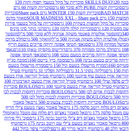
SKILLS DUO סוכריות על מקל בטעמי תפוח ותות 120
P ללא סוכר 60 גרם
סוכריות קשות 60 גרם
BAD
סוכריות קשות WINTER 150 גרם Share pack
סוכריות
סאוור מדנס
קל חמוצות בשקית 100 גרם
סוכריות על מקל בטעמי פירות
סוכריות קולה ולימון 120 גרם
דגני בוקר סיני מיניס
 אולטרה פאנטזי משקה אנרגיה ללא סוכר 500 מ"ל
מונסטר
ה ויולט משקה אנרגיה 500 מ"ל
קוואקר 500 גרם
חלב מרוכז
3 גרם
סנאפי חטיפי אפונה ירוקה פריכים בטעם חריף
 מרוכז וממותק 370 גרם
דוריטוס מקסיקן טאקו 110ג'
סנאפי
ירוקה פריכים בטעם טבעי 108 גרם
סנאפי חטיפי אפונה
בטעם גבינה 108 גרם
ממבה ביץ' בייטס 160ג'
ממבה מג'יק
ממרח מרשמלו בטעם וניל 150 גרם
ממרח מרשמלו בטעם
מילקה נוסיני 31.5 גרם
מילקה וופליני 31 גרם
חטיף סטייל
בטעם עוף פיקנטי 100 גרם
חטיף סטייל קוריאה אורז בטעם
100 גרם
חטיף סטייל קוריאה אורז בטעם קארבונרה 100
יל קוריאה אורז בטעם פיקנטי 100 גרם
BOULOS סוכריות
אדום לבן 500 גרם
BOULOS סוכריות דחוסות לבבות לבן
BOULOS סוכריות דחוסות לבבות כחול לבן 500
 צבעונים 500 גרם
אל סאבור
וח רוטב סלסה 175 גרם
אל סאבור נאצ'ו בטעם צ'ילי חריף
175 גרם
אל סאבור נאצ'וס דיפ מלוח עם מטבל גוואקמולי
סאבור נאצ'וס דיפ צ'ילי ברוטב גבינה 175 גרם
סוכ' ג'לי פירות
סאבור נאצ'וס בטעם צ'ילי עם רוטב גבינה 175 גרם
חטיף
חטיף דובאי מריר 40 גרם
פילסברי ציפוי כחול 442