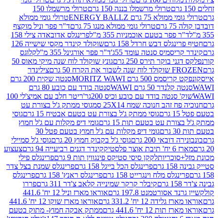
טרולי מרשמלו בננה 150 גרם
טרולי מרשמלו 150
לא 75 גרם ENERGY BALLZ
טרולי גומי ממולא
גרם
טרולי גומי ממולא מנגו 75 גרם
ד"ר פפר וניל מוקצף
 פפר בטעם אוכמניות 355 מ"ל
פרינגלס אדובאדה צילי 158
נגלס דבש חרדל 158 גרם
שוקולד קינדר מקסי שישייה 126
ריסמיס סנטה עומד 55ג'
ד"ר פפר אורגינל 355 מ"ל
קלוגס
 בוקר תירס 250 גרם
גונץ שוקולד לוח שנה מיקי מאוס 50
 את הקרח 50 גרם
צילינדר
50 גרם MORITZ WAWI
סנטה שקית 200 גרם
לנדר 50 גרם WAWI
סנטה בודד עם כובע 80 גרם
 סנטה בודד עם כובע וכיס 200גר'
ריטר חלב עם אמיצ'לי 100
 זהב חנוכה שמח 25X14 סמ
גוסי ממתק ג'ל בצורת עט
ם
גוסי ממתק ג'ל בצורת עט בטעם אבטיח 15 גרם
גוסי
ורת עט בטעם תות 15 גרם
גומי דיפ מקלות עם ג'ל חמוץ
ם
גומי דיפ מקלות עם ג'ל חמוץ בטעם פטל 30
דובאי 200 גרם
גוסי ג'ל בקבוק חמוץ 20 גרם
גוסי ג'ל סמיילי
וצר פלסטיק
קינדר דגנים רביעייה 94 גרם
צעצוע
סוכריות
לקקן סיסי סטיקס פינגווין תות 9 גרם
פרינגלס פילי
רם
פרינגלס הכל בייגל 158 גרם
פרינגלס שמנת בצל צדר
נגלס מלח וינגרייט 158 גרם
פרינגלס ראנץ' 158 גרם
פרינגלס
קיבלר קרקר שמינייה קלאב צ'דר 311 גרם
פררו
אסורטמנט 197.8 גרם
אוראו מארז וניל 12 יח' 441.6
ידה 12 יח' 331.2 גרם
אוראו מארז שוקו 12 יח' 441.6
ת 12 יח' 441.6 גרם
ממתק אבקה חמוץ- מתוק בטעם