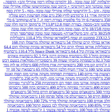
מרכז שולחן רימון אקרילי זהב+ הדפסה -
ר זהב דקורטיבי + כיתוב שנה טובה
קישוטי שולחן אקרילי שנה
יח'
קישוטי שולחן אקרילי שנה טובה -כסף - 5 יח'
דג כסף
 ס"מ
דבש לחיץ 250 גרם עמק חפר
עוגת דבש עוגל'ה
טיק בצורת רימון ק. 7 ס"מ-שקוף
חב' 6 כלי
 -בצורת תפוח 12.8*13.8*7 ס"מ
קופ' קרטון חלון שנה
קפ' קרטון חלון שנה טובה
אגרת+ מעטפה שנה טובה שופר/ספר תורה
מגנט חג שמח 5*9
אוראו שוקולד גליל 110.4 גרם
גלילות
קרם שוקולד 54 גרם
אוראו שוקולה מרשמלו תות 168
ראו במילוי קרם וניל 54 גרם
אוראו עוגיות שוקולד חום 64.4
ת וניל 64.4 גרם
אוראו Space Dunk גליל 110.4 גרם
חטיף
גרם
חטיף טאקיס דרגון צ'ילי 92.3 גרם
חטיף טאקיס
ממתק בקבוקי שעווה 39 גרם
סוכריות ממולאות בטעם דבש
יני 200 גרם
איטריות אורז מקלות 600 גרם
לוק או לוק גומי
טודיי חטיף חלבון קרמל מלוח 65 גרם
מארז של 10 יח'
ס 140 גרם
פחית תפוחחה משקה אורגני מוגז תפוח ואננס
ת לימוננדה משקה אורגני מוגז- לימון וליים 250 מ"ל
פחית
אורגני מוגז תפוזי דם ודומדמניות 250 מ"ל
גרגרי טפיוקה
גרגרי טפיוקה גדולים 400 גרם
מיסו כהה 500 גרם
מיסו
נאצ'וס טבעי 50 גרם
נאצ'וס תירס כחול 50 גרם
נאצ'וס
פרינגלס סין פלפל ופרמזן 110 גרם
ביאנקה שוקולד
ם
ביאנקה שוקולד מריר 72% 100 גרם
ביאנקה שוקולד
ביאנקה שוקולד לבן בטעם קרמל 100 גרם
ביאנקה
100 גרם
גומי לעיסה צבעוני 1 ק"ג
גומי לעיסה אבטיח 1