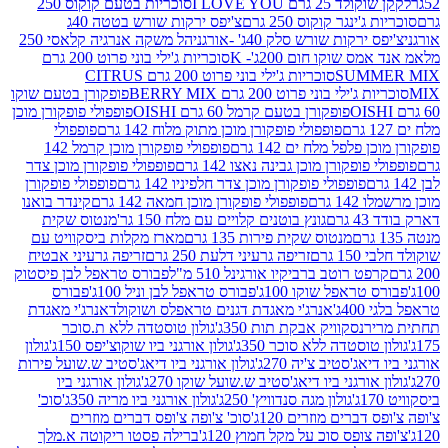
2 גרם I LOVE YOU
סוכריות בטעם קוקוס 250
ינגר קוקוס 250 גרם
צ'יפס ירקות שורש בטטה 40ג
רקות שורש סלק 40ג' -אורגני
הל משקה אנרגיה קלאסי 250
 שוקו חום 200ג'- K
סוכריות ג'ילי בוני פרוט 200 גרם
SUM
סוכריות ג'ילי בוני פרוט 200 גרם CITRUS
ילי בוני פרוט 200 גרם BERRY MIX
פופקורן בטעם שוקו
פופקורן בטעם קרמל 60 גרם OISHI
פופפולי פופקורן מוכן
פופפולי פופקורן מוכן מתוק מלוח 142 גרם
פופפולי
פלפל מלח ים 142 גרם
פופפולי פופקורן מוכן קרמל 142
ופקורן מוכן גבינה נאצו 142 גרם
פופפולי פופקורן מוכן צדר
פופפולי פופקורן מוכן צדר חלפיניו 142 גרם
פופפולי פופקורן
גרם
פופפולי פופקורן מוכן חמאה 142 גרם
קינדר בואנו
ם
גונץ בוטנים קלויים עם מלח 150 גר'
מנטוס שקית
מנטוס שקית פירות 135 גרם
מארז מקלות ביסקוויט עם
גרם
זריפה גרעיני דלעת 250 גרם
זריפה גרעיני אבטיח
ט רוטב ברביקיו אורגינל 510 מ"ל
פבורס טראפל לבן פיסטוק
טראפל שוקו 100ג'
פבורס טראפל לבן וניל 100ג'
פבורס
ג'
אנרג'י מאגדת דגנים טראפלס ושוקולד
אנרג'י מאגדת
ר
נסקוויק אבקת תות 350ג'
גולון טוסטדה ללא ת.סוכר
וסטדה ללא סוכר 350ג'
גולון אורגני ביו שוקוצ'יפס 150ג'
גולון
אג'סטיב צ'יה 270ג'
גולון אורגני ביו דיאג'סטיב ש.שועל פירות
אורגני ביו דיאג'סטיב ש.שועל שוקו 270ג'
גולון אורגני ביו
גולון מגה סנדוויץ' 250ג'
גולון אורגני ביו מריה 350ג'
סוכ'
ברים מוזרים 120ג'
סוכ' צ'ופה צ'ופס דברים מוזרים
צופס סוכ על מקל חמוץ 120ג'
ברילה פסטו ריקוטה א.מלך