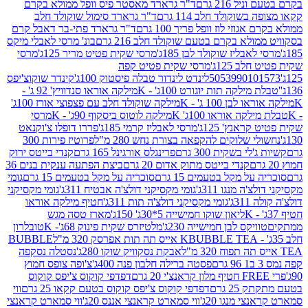
 216 גרם
ד"ר גרארד מאסטר פיס וופל ממולא בקרם
שוקולד חלב 114 גרם
ד"ר גרארד סימול שוקולד חלב
וזי לוז וופל פריך 100 גרם
ד"ר גרארד פתי-בר דאבל קרם
לא בקרם בטעם שוקולד חלב 216 גרם
בונ' מרסי לאבלי מיקס
בליז שוקולד לבן 185ג'
מרסי שקית פטיט מריר 125ג'
מרסי
ב 125ג'
מרסי שקית פטיט קפה
505399010
לינדט לינדור טבלה פיסטוק 100ג'
קינדר שוקוצ'יפס
ילקה תות יוגורט 100ג' - K
מילקה אוראו סנדוויץ' 92 ג' -
בן 100 ג' - K
מילקה שוקולד חלב עם פצפוצי אורז 100ג'
ה אוראו 100ג' K
מילקה לוטוס ביסקוף 90ג' - K
מרסי
אנץ' 125ג'
מרסי לאבליז קרמי 185ג'
פררו דופלו צ'וקנאט
 שלוקים להקפאה בצורת נחש 280 מ"ל
פרוטיז פירות 300
י בשקית 300 גרם
פרינגלס אורגינל 165 גרם
קנדי בייטס ירוק
קנדי בייטס מתוק אדום 20 גרם
ביצת הפתעה ענקית בנים 36
ל מקל בטעמים 15 גרם
סוכריה על מקל בטעמים 15 גרם
גומי
 מנגו 311ג'
גומי מקסיקני דולצ'ה אבטיח 311ג'
גומי מקסיקני
ג'
גומי מקסיקני דולצ'ה תות 311ג'
חטיף מילקה אוראו
ליאון שוקו חמישייה 5*30ג' 150ג'
מארז טסה מגש
יקס לבן חמישייה 230ג'
מלטיזרס שקית פינוק 68ג'- K
טובלרון
BUBBLE TEA אייס תה תות אפרסק 320 מ"ל
BUBBLE
אבקת נסקוויק שוקו 280ג'
נסטלה נסקפה
פסטה ברילה חלבון פנה 400ג'
צ'ופה צופס חמוץ
דפדפי קוקוס צ'יפס קוקוס
2 גרם
דפדפי קוקוס צ'יפס קוקוס בטעם קקאו 25 גרם
ווי
 מנגו 20ג'
ווי סמארט קראנצי אננס 20ג'
ווי סמארט קראנצי