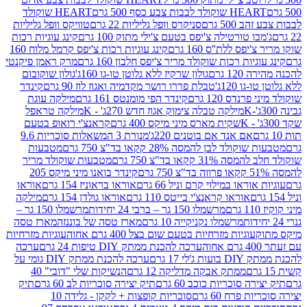
ולד לבבות צבע כסף 500 גרם
HEART שוקולד
50 גרם
סניקרס וופל גליליות 22 גרם
טוויקס וופל גליליות
ו טורטילה צ'יפס בטעם צ'ילי מתוק 100 גרם
קינג עוגיות רכות
ס ללת''ס 160 גרם
קינג עוגיות רכות צ'יפס קרמל מלוח 160
יות רכות שוקולד מריר צ'יפס חלבון 160 גרם
מרק ראמן פיקנטי
 גרם
גולון שרקיז ללא גלוטן טו-גו 160ג'
גולון שוקובום
 120ג'
טבלת פררו רושר מקדמיה ואגוז לוז 90 גרם
קינדר
נדס 120 גרם
קינדר הפי מומנטס 161 גרם
מילקה עוגת
מילקה טבלה צימוק אגוז חדש 270ג' - K
מילקה טראפל
שקית מארס מיני מיקס 400 גרם
קראנצ'י רואופ בטעם
אם אנד אם בוטנים 220ג'
מנורת 3 המשאלות סוכריות 9.6
לד לבן להמסה 28% קקאו בד"צ 750 גרם
מטבעות
 קקאו בד"צ 750 גרם
מטבעות שוקולד מריר
קינדר בואנו מיני מיקס 205
ראו במילוי קרם וניל 66 גרם
אוראו בראוניז 154 גרם
אוראו
אוראו קראנצ'י בייטס 110 גרם
אוראו גולדן 154 גרם
מילקה
מרשמלו 150 גר – ברבי 24 יחידות
מרשמלו 150 גר –
מרשמלו נקניקייה 10 גרם
מארז טסה של בוננזה
מארז טסה
עוגיות מזרחיות בטעם שום בצל 400 גרם אחוה
עוגיות מזרחיות
ערכה להכנת ממתק DIY טיפות 24 גרם
ערכה
 17 גרם
ערכה להכנת ממתק DIY גומי על
ממתק אבקה מדליקה 12 גרם
הנשיקות שלי "דובי" 40
 סוכריות כוכב 60 גרם
תיק יצירה סוכריות לב 60 גרם
תיק
פרח 60 גרם
סוכריות קופצות + לקקן - גלידה 10