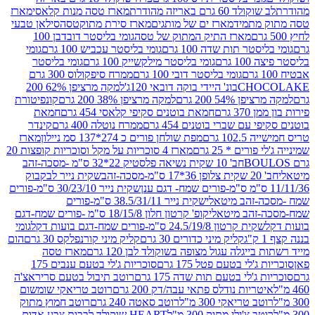
ד 60 גרם באריזה מהודרת
מארז טסה מנות קלאסי
מארז
מתמיד
מארז ים של מותגים
מארז סירת מתוקטסה
סילאן טבעי
מארז התיק המתוק של טסה
גומי בליסטר דובדבן 100
טר תות שדה 100 גרם
גומי בליסטר עכביש 100 גרם
גומי
 גרם
גומי בליסטר מילקשייק 100 גרם
גומי בליסטר
גומי בליסטר דובי 100 גרם
ממרח סיפקולוס 300 גרם
CHO
בונ' היידי בוקה דובאי 120ג'
למקה מרציפן 62% 200
54% 200 גרם
למקה מרציפן 38% 200 גרם
קונפיטורת
3 גרם
חמאת בוטנים סקיפי קלאסי 454 גרם
חמאת
עם שברי בוטנים 454 גרם
ממרח נוטלה 400 גרם
קינדר
10 גרם
מפת שולחן פורים כ 274*137 סמ ניילון
מארז
רים * 25 גרם
מארז 4 סוכריות על מקל וסוכריות קופצות 20
חב' 10 שקית נשיאה פלסטיק 22*32 ס"מ -מסכה-זהב
כה-זהב
שקית נייר לבקבוק
שקית נייר 30/23/10 ס"מ-פורים
-זהב מיטאלי
שקית נייר 38.5/31/11 ס"מ-פורים
זהב מיטאלי
קופ' קרטון חלון 18/15/8 ס"מ -פורים שמח-דגם
קית קרטון 24.5/19/8 ס"מ-פורים שמח-דגם בועות דקל
גומי
קליק מיני כדורים 30 גרם
קליק מיני קורנפלקס 30 גרם
הום
ייגלה עגול מצופה בשוקולד לבן 120 גרם
מארז טסה
'לי בטעם פטל 175 גרם
סוכריות ג'לי בטעם ענבים 175
ג'לי בטעם תות שדה 175 גרם
רוטב תיבול בטעם סריראצ'ה
ריות נודלס פתאי עבה/דק 200 גרם
רוטב טריאקי שומשום
ב טריאקי 300 מ"ל
רוטב סאטה 240 גרם
רוטב חמוץ מתוק
ב צ'ילי מתוק 300 מ"ל
HEART שוקולד לבבות צבע אדום