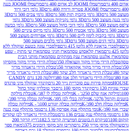
מרשמלו JOOMI לב אדום 400 גרם
מרשמלו JOOMI בננה
JOOM פטריה ורודה 400 גרם
3D גו'מי דובי ורוד
3D גו'מי בקבוק תות 500 גרם
3D גו'מי צבים 500 גרם
3D
 500 גרם
3D גו'מי נקניקיה מעוצב 500 גרם
3D גו'מי
גרם
3D גו'מי דובי כחול מעוצב 500 גרם
3D גו'מי כבשה
3D גו'מי אבטיח 500 גרם
3D גו'מי מיקס עיניים 500
3D גו'מי אפרוחים מעוצב 500
3D גו'מי כלבים מעוצב 500
ראוניז ללא גלוטן 415 גרם
פילסברי עוגה בטעם שוקולד ללא
מארז קלאסוש טסה
מארז חגיגי טסה
מארז שי מתוק - שפע
אלגנט טסה
מארז ענק ממתקים טסה
מארז מותגי הבית
ידי מריר מקור וונצואלה 50ג'
טבלת היידי מריר מקור מקסיקו
ידי מריר מקור אקוואדור 50ג'
טבלת היידי גראנדור מריר
לת היידי גראנדור חלב שקד 80ג'
טבלת היידי גראנדור מריר
ת היידי גראנדור חלב אגוז 80ג'
רולטה 120 גרם CANDY
תק פירות עם סוכריית נייר 20 גרם
קינדר שוקולד מיני פרנדס
רם
קינדר מקסי 100 גרם
בר טובלרון שקד כחול
וז שלם 250ג' - K
מילקה טבלה לו 87ג'-K
טבלת מילקה
2ג'-K
מילקה בבלי לבן 95ג'-K
מילקה טבלה מריר 90ג'-
חלב 90ג'-K
מילקה טבלה יוגורט 100ג' - K
מילקה טבלה
גומי מתקלף ענק אפרסק 136 גרם
גומי מתקלף ענק בננה
י מתקלף ענק ענבים 136 גרם
טבלת היידי גראנדור לבן שקדים
סניקרס ח.בוטנים חמישייה קרימי 182.5ג'
ריץ קרקר 200
סי מריר 250 גרם
הריבו זהב מקסי דובונים 375ג'
מארז ספר
ומי בליסטר תירס 100 גרם
פרח שוקולד 18 גרם באריזה