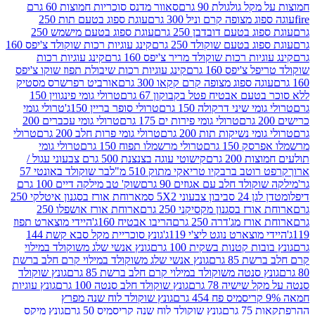
 גולגולת 90 גרם
סאוור מדנס סוכריות חמוצות 60 גרם
 מצופה קרם וניל 300 גרם
עוגת ספוג בטעם תות 250
 בטעם דובדבן 250 גרם
עוגת ספוג בטעם מישמש 250
ג בטעם שוקולד 250 גרם
קינג עוגיות רכות שוקולד צ'יפס 160
יות רכות שוקולד מריר צ'יפס 160 גרם
קינג עוגיות רכות
'יפס 160 גרם
קינג עוגיות רכות שיבולת תפוז שוקו צ'יפס
ה ספוג מצופה קרם קקאו 300 גרם
אורביט רפרשרס מסטיק
עם אבטיח פטל בקבוקון 67 גרם
טרולי גומי פינגווין 150
י שיני דרקולה 150 גרם
טרולי סופר בריין 150ג'
טרולי גומי
טרולי גומי פירות ים 175 גרם
טרולי גומי עכברים 200
י נשיקות תות 200 גרם
טרולי גומי פרות חלב 200 גרם
טרולי
150 גרם
טרולי מרשמלו תפוח 150 גרם
טרולי גומי
200 גרם
קישוטי עוגה בצנצנת 500 גרם צבעוני עגול /
טב ברבקיו טריאקי מתוק 510 מ"ל
בר שוקולד באונטי 57
ולד חלב עם אגוזים 90 גרם
שוק' טב מילקה דיים 100 גרם
יבון צבעוני 5X2 סמ
ארוחת אורז בסגנון איטלקי 250
ז בסגנון מקסיקני 250 גרם
ארוחת אורז אושפלו 250
ז מג'דרה 250 גרם
הריבו אבטיח 160ג'
היידי מוצארט תפוז
וצארט נוגט ליצ'י 119ג'
גונץ סוכריית מקל סבא קשת 144
ת קטנות בשקית 100 גרם
גונץ אנשי שלג משוקולד במילוי
85 גרם
גונץ אנשי שלג משוקולד במילוי קרם חלב ברשת
 סנטה משוקולד במילוי קרם חלב ברשת 85 גרם
גונץ שוקולד
שישיה 78 גרם
גונץ שוקולד חלב סנטה 100 גרם
גונץ עוגיות
גונץ שוקולד לוח שנה מפרץ
גרם
גונץ שוקולד לוח שנה קריסמיס 50 גרם
גונץ מיקס