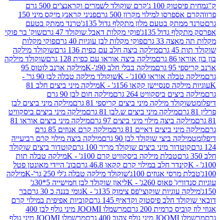
ק 100 ג'
קרם שוקולד לשמרים וקראנצ'ים 500 גרם
רסו למילוי מקרון 500 גרם
פניני קראנץ מיקס מיני 150
תק בטעם מלון מתקלף גדול 135ג'
טרנד ממתק בטעם
גדול 135ג'
פוקי מקלות דאבל שוקולד 47 גרם
שוק' בר פוקי
 33 גרם
פוקי מקלות לבן עוגיות 40 גרם
פוקי מקלות
רם
מילקה ביצה חלב עם כפית 136 גרם
שוקולד מילקה
 גרם
מילקה ביצה אוראו עם כפית 128 גרם
שוקולד מילקה
גרם
מילקה בבלי חלב 90ג'-K
מילקה ארנב לוטוס 95
ה אוראו 100ג' - K
שוקולד מילקה טבלה לבן 90 גר' -
ה סנסיישן קקאו 156ג' - K
מילקה מיני ביצים חלב 81
ים ביסקוויט 264 גרם
מילקה חום לבן 90 גרם
ולד מילקה מיני ביצים קריספי 81 גרם
מילקה מיני ביצים לבן
מילקה מיני ביצים ש.לבן 81 גרם
מילקה מיני ביצים ביסקוויט
 ביצה מילוי מיני ביצים 97 גרם
מילקה מיני ביצים אוראו 81
י ביצים דאיים 81 גרם
מילקה קרם אגוזים 85 גרם
קה ביצי שוקולד לבן 90 גרם
מילקה ביצה מילוי קרם רביעייה
דור מיני ביצים שוקולד מריר 100 גרם
קוטדור ביצים שוקולד
טבלת מילקה ביסקוויט קרם 100ג' - K
מילקה טבלה תות
נדר חלב במילוי קרם קקאו 46.8 גרם
בונ' היידי מאונטן פטל
סי אגוזים 100ג'
שוקולד מילקה טבלה ג'לי 250 גר'-K
מילקה
פאוס 260ג' - K
ליאון שוקולד לבן חמישייה 5*30ג'
וגיות שוקוצי'פס צימוק 135ג' - K
גומי בננה כ 30 גרם
בר
 חלב פיסטוק וקדאיף 145 גרם
קוביות אפיפית במילוי קרם
 כרמית 200 גרם
מרשמלו JOOMI מיני גולף לבן 400
400 גרם
מרשמלו JOOMI מיני גולף