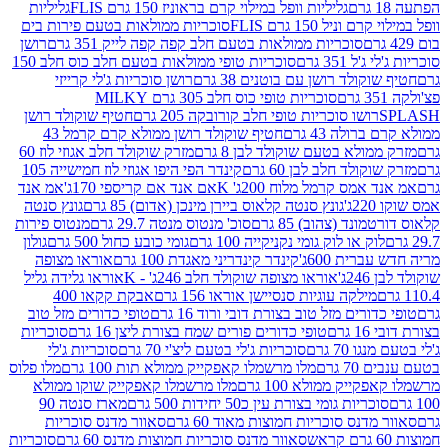
גליליות וופל במילוי קרם בראוניז 150 גרם FLIS
גליליות
יל 150 גרם FLIS
סוכריות ממולאות בטעם פירות בים
סוכריות ממולאות בטעם חלב קפה קפה לייק 351 גרם
רושן
351 גרם
סוכריות טופי ממולאות בטעם חלב כוס חלב 150
ולד רושן עם בוטנים 38 גרם
רושן סוכריות ג'לי קרייזי
סוכריות טופי כוס חלב 305 גרם MILKY
ושו סוכריות טופי חלב קורובקה 205 גרם
חטיף שוקולד רושן
לה 43 גרם
חטיף שוקולד רושן ממולא קרם קרמל 43
ולא בטעם שוקולד לבן 8 גרם
מזרק שוקולד חלב אגוזי לוז 60
לד חלב לבן 60 גרם
קינדר הפי היפו אגוזי לוז חמישייה 105
מס קרמל מלוח 200ג' K
אם אנד אם קריספי 170ג'
אמ אנד
גונץ סנטה קלאוס ביירן מינכן (אדום) 85 גרם
גונץ סנטה
ד (צהוב) 85 גרם
סוכ' מנטוס מנטה 29.7 גרם
מנטוס פירות
ק או לוק גומי נקניקייה 100 גרם
גומי כובע כחול 500 גרם
גולון
ית 600ג'
קינדר קינדריני מאגדת 100 גרם
אוראו מצופה
'
אוראו מצופה שוקולד חלב 246ג' - K
אוראו גלידה גליל
ילקה עוגיות סנסיישן אוראו 156 גרם
אבקת קקאו 400
רים מזל טוב בצורת דובי ורוד 16 גרם
טופי כדורים מזל טוב
ם
טופי כדורים פורים שמח בצורת ליצן 16 גרם
סוכריות
70 גרם
סוכריות ג'לי בטעם ליצ'י 70 גרם
סוכריות ג'לי
גרם
מלו מרשמלו קאפקייק ממולא תות 100 גרם
מלו פלוס
יק ממולא 100 גרם
מלו מרשמלו קאפקייק שוקו ממולא
יות גומי בצורת עין כ50 יחידות 500 גרם
מארז סנטה 90
נס סוכריות חמוצות מאוד 60 גרם
סאוור מדנס סוכריות
סאוור מדנס סוכריות חמוצות מדנס 60 גרם
סוכריות