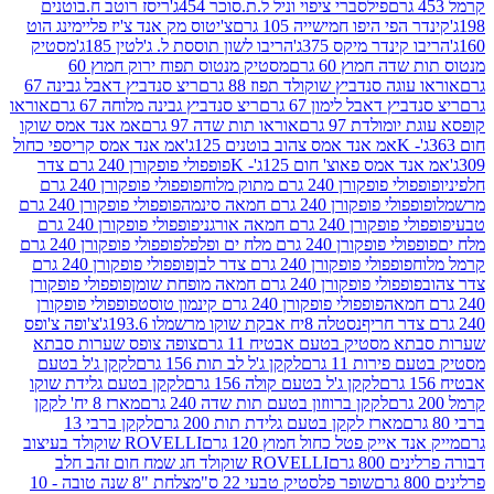
פילסברי ציפוי וניל ל.ת.סוכר 454ג'
ריסז רוטב ח.בוטנים
פי היפו חמישייה 105 גרם
צ'יטוס מק אנד צ'יז פליימינג הוט
ינדר מיקס 375ג'
הריבו לשון תוססת ל. ג'לטין 185ג'
מסטיק
ה חמוץ 60 גרם
מסטיק מנטוס תפוח ירוק חמוץ 60
גה סנדביץ שוקולד תפוז 88 גרם
ריצ סנדביץ דאבל גבינה 67
ץ דאבל לימון 67 גרם
ריצ סנדביץ גבינה מלוחה 67 גרם
אוראו
מולדת 97 גרם
אוראו תות שדה 97 גרם
אמ אנד אמס שוקו
אמ אנד אמס צהוב בוטנים 125ג'
אמ אנד אמס קריספי כחול
אמס פאוצ' חום 125ג'- K
פופפולי פופקורן 240 גרם צדר
פופקורן 240 גרם מתוק מלוח
פופפולי פופקורן 240 גרם
י פופקורן 240 גרם חמאה סינמה
פופפולי פופקורן 240 גרם
רן 240 גרם חמאה אורגני
פופפולי פופקורן 240 גרם
פופקורן 240 גרם מלח ים ופלפל
פופפולי פופקורן 240 גרם
פופפולי פופקורן 240 גרם צדר לבן
פופפולי פופקורן 240 גרם
פולי פופקורן 240 גרם חמאה מופחת שומן
פופפולי פופקורן
פופפולי פופקורן 240 גרם קינמון טוסט
פופפולי פופקורן
נסטלה 8יח אבקת שוקו מרשמלו 193.6ג'
צ'ופה צ'ופס
 מסטיק בטעם אבטיח 11 גרם
צופה צופס שערות סבתא
ירות 11 גרם
לקקן ג'ל לב תות 156 גרם
לקקן ג'ל בטעם
לקקן ג'ל בטעם קולה 156 גרם
לקקן בטעם גלידת שוקו
לקקן ברווזון בטעם תות שדה 240 גרם
מארז 8 יח' לקקן
מארז לקקן בטעם גלידת תות 200 גרם
לקקן ברבי 13
 אייק פטל כחול חמוץ 120 גרם
ROVELLI שוקולד בעיצוב
80 גרם
ROVELLI שוקולד חג שמח חום זהב חלב
שופר פלסטיק טבעי 22 ס"מ
צלחת "8 שנה טובה - 10