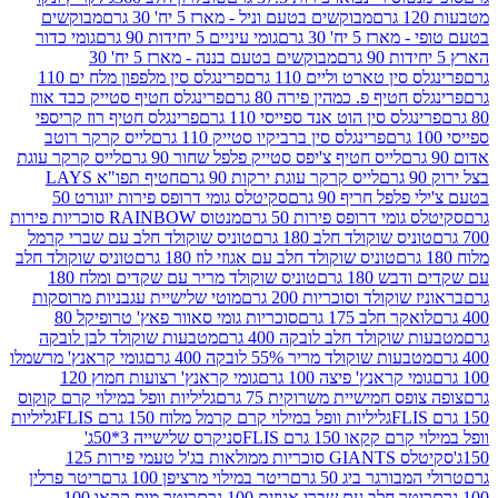
מבוקשים בטעם וניל - מארז 5 יח' 30 גרם
מבוקשים
5 יח' 30 גרם
גומי עיניים 5 יחידות 90 גרם
גומי כדור
מבוקשים בטעם בננה - מארז 5 יח' 30
ין טארט וליים 110 גרם
פרינגלס סין מלפפון מלח ים 110
חטיף פ. כמהין פירה 80 גרם
פרינגלס חטיף סטייק כבד אווז
לס סין הוט אנד ספייסי 110 גרם
פרינגלס חטיף רוז קריספי
פרינגלס סין ברביקיו סטייק 110 גרם
לייס קרקר רוטב
לייס חטיף צ'יפס סטייק פלפל שחור 90 גרם
לייס קרקר עוגת
לייס קרקר עוגת ירקות 90 גרם
חטיף תפו"א LAYS
פל חריף 90 גרם
סקיטלס גומי דרופס פירות יוגורט 50
ומי דרופס פירות 50 גרם
מנטוס RAINBOW סוכריות פירות
יס שוקולד חלב 180 גרם
טוניס שוקולד חלב עם שברי קרמל
טוניס שוקולד חלב עם אגוזי לוז 180 גרם
טוניס שוקולד חלב
 180 גרם
טוניס שוקולד מריר עם שקדים ומלח 180
וקולד וסוכריות 200 גרם
מוטי שלישיית עגבניות מרוסקות
ר חלב 175 גרם
סוכריות גומי סאוור פאץ' טרופיקל 80
וקולד חלב לובקה 400 גרם
מטבעות שוקולד לבן לובקה
ות שוקולד מריר 55% לובקה 400 גרם
גומי קראנץ' מרשמלו
י קראנץ' פיצה 100 גרם
גומי קראנץ' רצועות חמוץ 120
ס חמישיית משרוקית 75 גרם
גליליות וופל במילוי קרם קוקוס
גליליות וופל במילוי קרם קרמל מלוח 150 גרם FLIS
גליליות
קקאו 150 גרם FLIS
סניקרס שלישייה 3*50ג'
סקיטלס GIANTS סוכריות ממולאות בג'ל טעמי פירות 125
ורגר ביג 50 גרם
ריטר במילוי מרציפן 100 גרם
ריטר פרלין
ר חלב עם שברי אגוזים 100 גרם
ריטר מוס קקאו 100