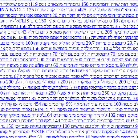
ה תות שדה ודומדמניות 150 גרם
היידי מוצארט נוגט 119ג'
טוניס שוקולד חלב 
לון דיאג'סטיב ש.שועל שוק' 425ג'
באצ'י מריר קפה שקית 125 ג' PERUGINA BACI
 טסה שובי דובי מתוק
יאמס לקקן רולר תות 20 גרם
יאמס אבן נייר ומספריים 18 גרם
 הפתעה 18 גרם
גליליות וופל במילוי קרם בראוניז 150 גרם FLIS
גליליות וופל במי
ג'ל 351 גרם
סוכריות טופי ממולאות בטעם חלב כוס חלב 150 גרם
חטיף שו
קורובקה 205 גרם
חטיף שוקולד רושן ממולא קרם ברולה 43 גרם
חטיף שוק
 היפו אגוזי לוז חמישייה 105 גרם
אמ אנד אמס קרמל מלוח 200ג' K
אם אנד א
ם
מנטוס פירות 29.7 גרם
לוק או לוק גומי נקניקייה 100 גרם
גומי כובע כחול
 גלידה גליל 110.4 גרם
מילקה עוגיות סנסיישן אוראו 156 גרם
אבקת קקאו 400 גרם
טעם מנגו 70 גרם
סוכריות ג'לי בטעם ליצ'י 70 גרם
סוכריות ג'לי בטעם ענבים 70 ג
ומי בצורת עין כ50 יחידות 500 גרם
מארז סנטה 90 גרם
סאוור מדנס סוכריות
 90 גרם
סאוור מדנס סוכריות חמוצות 60 גרם fire
עוגה ספוג מצופה קרם וניל 
קינג עוגיות רכות שוקולד צ'יפס 160 גרם
קינג עוגיות רכות שוקולד מריר צ'יפס 160 
אורביט רפרשרס מסטיק ללא סוכר בטעם אבטיח פטל בקבוקון 67 גרם
טרולי
 200 גרם
טרולי גומי נשיקות תות 200 גרם
טרולי גומי פרות חלב 200 גרם
רפט רוטב ברבקיו טריאקי מתוק 510 מ"ל
בר שוקולד באונטי 57 גר'
מילקה שוקו
ון מקסיקני 250 גרם
ארוחת אורז אושפלו 250 גרם
ארוחת אורז מג'דרה 250 גרם
גונץ אנשי שלג משוקולד במילוי קרם חלב ברשת 85 גרם
גונץ אנשי שלג
נטה 100 גרם
גונץ עוגיות חמאה 9% קריסמיס פח 454 גרם
גונץ שוקולד לו
שחור סטי 1 ק"ג
שוק' סורינטה סנטה מיקס 1 ק"ג SORINI
בונ' קריסמס סנטה עם פפ
ס דמות 102 ג'
קינדר קריסמיס מיני פריינדס 164ג'
קינדר סנטה מילקי קרמל 110
ג'
קינדר קריסמיס קלנדר כוכב מעורב 149 ג'
קינדר קריסמיס ביצה ענקית בנו
מילקה שוקולד חלב עם עדשים 100 גרם
מילקה עוגיות סנסיישן 156 גרם
ת 14 סמ
אקדח 2 סביבון אור+ 3 פרופלור בלוח 33X16 סמ
סביבון 5 קומות בלוח 17X12 סמ
מזרק גדול לאפייה - 50 מל'
4 סביבון טוש מצייר בלוח 29X10 סמ