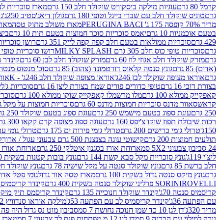
קרמל 80 גרם
עוגיות מילקה ביסקוויט שוקולד חלב 150 גרם
מארז סוכריות לעיס
גרם
טוניס שוקולד חלב עם שברי בייגל וטופי 180 גרם
גולון דיאג'סטיב 250ג'
גו
מריר 70% קופסה 175 ג' PERUGINA BACI
מארז משולב מתוק טסה
מארז
בטעם אוכמניות 10 גרם
יאמס סוכריות סוכר חמוצות בטעם תות 10 גרם
ביצת
429 גרם
סוכריות ממולאות בטעם חלב קפה קפה לייק 351 גרם
רושן סוכריות ג'לי 
גרם
סוכריות טופי כוס חלב 305 גרם MILKY SPLASH
רושו סוכריות טופי חלב 
גרם
מזרק שוקולד חלב אגוזי לוז 60 גרם
מזרק שוקולד חלב לבן 60 גרם
קינדר הפי
(אדום) 85 גרם
גונץ סנטה קלאוס דורטמונד (צהוב) 85 גרם
סוכ' מנטוס מנטה 29.7 גר
גרם
אוראו מצופה שוקולד לבן 246ג'
אוראו מצופה שוקולד חלב 246ג' - K
אוראו
בצורת דובי 16 גרם
טופי כדורים פורים שמח בצורת ליצן 16 גרם
סוכריות ג'לי ב
קאפקייק ממולא 100 גרם
מלו מרשמלו קאפקייק שוקו ממולא 100 גרם
סוכריות ג
קראש
סאוור מדנס סוכריות חמוצות מדנס 60 גרם
סוכריות חמוצות על מקל גולגולת
250 גרם
עוגת ספוג בטעם מישמש 250 גרם
עוגת ספוג בטעם שוקולד 250 גרם
רכות שיבולת תפוז שוקו צ'יפס 160 גרם
עוגה ספוג מצופה קרם קקאו 300 גרם
150ג'
טרולי גומי כרישים 200 גרם
טרולי גומי פירות ים 175 גרם
טרולי גומי עכברים
תולעים חמוצות 200 גרם
קישוטי עוגה בצנצנת 500 גרם צבעוני עגול / ארוך
ק
24 סביבון צבעוני 5X2 סמ
ארוחת אורז בסגנון איטלקי 250 גרם
ארוחת אורז בסגנ
ליצ'י 119ג'
גונץ סוכריית מקל סבא קשת 144 גרם
גונץ בובות קטנות בשקית 100 גרם
חלב ברשת 85 גרם
גונץ שוקולד סנטה על מקל שישיה 78 גרם
גונץ שוקולד חלב ס
גרם
גונץ מיקס סנטה גדול בשקית 100 גרם
מארז טסה אור גדול
גומי פטל אדום 
ROVELLI פרליני שוקולד סנטה בשקית 400 גרם
SORINI
קינדר קריסמיס מיק
קריסמיס סנטה 70ג'
קינדר שוקולד חנוכייה 135 גרם
קינדר קריסמס תיק מיקס 193
עם הפתעה 36ג'
קינדר קריסמיס לב עם הפתעה 53ג'
מילקה אוראו סנדוויץ 92 גרם
מריר 320ג'
דן לגן 10 כד שמן חנוכה נחושת 7 סמ
סביבון מוט נס גדול היה פה ברש
נורה למילוי עם הברגה 9 סמ
דן לגן 12 מ.מפתחות פנס לד צבעוני 7 סמ
מארז 3 מזרקים לאפייה ולבישול 10 מל'