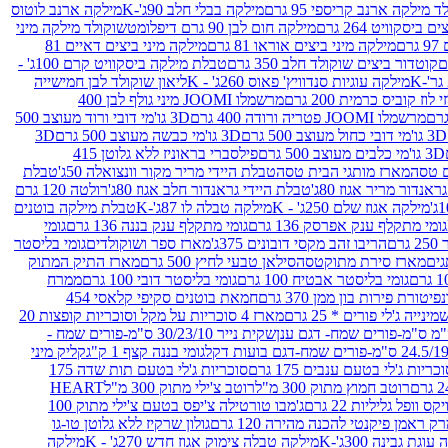
 מילקה ארנב קריספי 95 גרם
מילקה בבלי חלב 90ג'-K
מילקה ארנב לוטוס
ביסקוויט 264 גרם
מילקה חום לבן 90 גרם דיפלומט
שוקולד מילקה מיני
ם
מילקה מיני ביצים אוראו 81 גרם
מילקה מיני ביצים דאיים 81
קוטדור ביצים שוקולד חלב 350 גרם
טבלת מילקה ביסקוויט קרם 100ג' -
מילקה עוגיות סנדוויץ' פאוס 260ג' - K
ליאון שוקולד לבן חמישייה
 קוביס כרמית 200 גרם
מרשמלו JOOMI מיני גולף לבן 400
מרשמלו JOOMI פטריה ורודה 400 גרם
3D גו'מי דובי ורוד מעוצב 500
3D גו'מי דובי כחול מעוצב 500 גרם
3D גו'מי כבשה מעוצב 500 גרם
3D
3D גו'מי כלבים מעוצב 500 גרם
פילסברי בראוניז ללא גלוטן 415
 טסה
מארז מותגי הבית טסה
טבלת היידי מריר מקור וונצואלה 50ג'
טבלת
אנדור מריר אגוז 80ג'
טבלת היידי גראנדור חלב אגוז 80ג'
רולטה 120 גרם
מילקה אגוז שלם 250ג' - K
מילקה טבלה לו 87ג'-K
טבלת מילקה בוטנים
גומי מתקלף ענק אפרסק 136 גרם
גומי מתקלף ענק בננה 136 גרם
גומי
רם
הריבו זהב מקסי דובונים 375ג'
מארז ספר ושוקולדים
גומי בליסטר
גים
מארז סירת מתוקטסה
סילאן טבעי לחיץ 500 גרם
מארז התיק המתוק
גומי בליסטר אבטיח 100 גרם
גומי בליסטר דובי 100 גרם
ממרח
פיטורת פירות בון ממן 370 גרם
חמאת בוטנים סקיפי קלאסי 454
נייה ג'לי פורים * 25 גרם
מארז 4 סוכריות על מקל וסוכריות קופצות 20
שקית נייר 30/23/10 ס"מ-פורים שמח -
גומי בננה קצף 1 ק"ג
קליק מיני
כריות ג'לי בטעם ענבים 175 גרם
סוכריות ג'לי בטעם תות שדה 175
רוטב חמוץ מתוק 300 מ"ל
רוטב צ'ילי מתוק 300 מ"ל
HEART
קס וופל גליליות 22 גרם
ג'מבו טורטילה צ'יפס בטעם צ'ילי מתוק 100
ק ראמן פיקנטי להכנה מהירה 120 גרם
גולון שרקיז ללא גלוטן טו-גו
וגת גבינה 300ג'-K
מילקה טבלה צימוק אגוז חדש 270ג' - K
מילקה