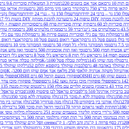
ת 10 גרם
אם אנד אם בוטנים 220ג'
מנורת 3 המשאלות סוכריות 9.6 גרם
קינדר בואנו מיני מיקס 205 גרם
עוגיות אוראו במילוי 
– ברבי 24 יחידות
מרשמלו 150 גר – גנרי 24 יחידות
מרשמלו נקניקייה 0
להכנת ממתק DIY טיפות 24 גרם
ערכה להכנת ממתק DIY בועות ג'לי 17 גרם
 סוכריות לב 60 גרם
תיק יצירה סוכריות פרח 60 גרם
סוכריות קופצות + לקקן - 
מלטיזרס צבי ג'ינג'רברד 59 גרם
ממרח מלטיזרס 200 גרם
ממרח טוויקס 200
מקלות גומי עם ג'לי וסוכריות בטעם פירות 36 גרם
מקלות גומי עם ג'לי וס
י בולז בטעם פטל 15 גרם
קראנצ'י רואופ בטעם פטל 10 גרם
קראנצ'י רואופ בטע
גרם
גומי המבורגר גדול+ ג'ל חמוץ 50 גרם
גומי המבורגר מיני 10 גרם
גומי
ש אבטיח חמוץ 500 גרם
גומי ואוו תות אוכמניות 500 גרם
גומי ואוו נחש אנקונדה 0
 תפוח 14 גרם
ראש ג'לי תות 8 גרם
ראש ג'לי פטל 8 גרם
ראש ג'לי דובדבן 8 גר
גולון מגה שוקו 145ג'
מילקה טבלה פטל 100ג'-K
מילקה טבלה אוראו סנדוויץ' 92ג
שוקולד באהבה 48 גרם
לבבות שוקולד בקופסא יהלום 52גר
לקקן שוקולד 25 גרם I LOVE YOU
הל משקה אנרגיה קלאסי 250 מל
אמ אנד אמס שוקו חום 200ג'- K
סוכריות 
עם שוקו 60 גרם OISHI
פופקורן בטעם קרמל 60 גרם OISHI
פופפולי פופקו
פופפולי פופקורן מוכן גבינה נאצו 142 גרם
פופפולי פופקורן מוכן צדר לבן 142
ודד 43 גרם
גונץ בוטנים קלויים עם מלח 150 גר'
מנטוס שקית מנטה 135 גרם
רביקיו אורגינל 510 מ"ל
פבורס טראפל לבן פיסטוק 100ג'
פבורס טראפל שוקו 
35ג'
גולון טוסטדה ללא ת.סוכר 175ג'
גולון טוסטדה ללא סוכר 350ג'
גולון א
גולון אורגני ביו ביסקוויט 170ג'
גולון מגה סנדוויץ' 250ג'
גולון אורגני ביו מריה 50
'
תחתית לפאי גראהם קרקר 170ג'
גומי וידאל תות סוכר 500 גר'
ברילה פסט
50 גר'
דיי ביסתן קלינדר בטעמים שונים 251 גרם
טבלת מילקה טופי אגוזים 00
גומי תנתה 500 גר' תות חמוץ גדול
גומי תנתה 500 גר' נשיקה
סוכרי
דג כסף פרווה 1 ק"ג
דג זהב חלבי- 1 ק"ג
cremo וופל קרם שוקולד מריר בודד
1 גרם
אנטון ברג מרציפן משמש בברנדי 220 גרם
שוקולד רושן אורירי מריר 