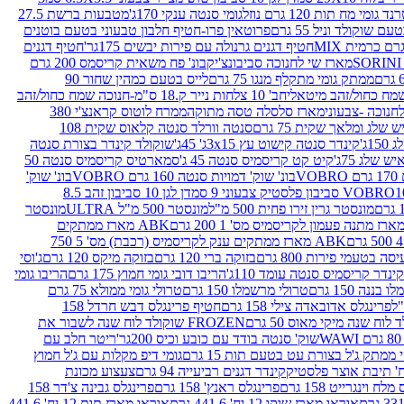
נד גומי מח תות 120 גרם נוזל
גומי סנטה ענקי 170ג'
מטבעות ברשת 27.5
שוקולד וניל 55 גרם
פרוטאין פרו-חטיף חלבון טבעוני בטעם בוטנים
חטיף דגנים גרנולה עם פירות יבשים 175גר'
חטיף דגנים
מארז שי לחנוכה סביבונצ'יק
בונ' פח משאית קריסמס 200 גרם
ממתק גומי מתקלף מנגו 75 גרם
לייס בטעם כמהין שחור 90
חב' 10 צלחות נייר ק.18 ס"מ-חנוכה שמח כחול/זהב
מארז סלסלה טסה מתוקה
ממרח לוטוס קראנצ'י 380
לג ומלאך שקית 75 גרם
סנטה וורלד סנטה קלאוס שקית 108
1ג'
קינדר סנטה קישוט עץ 3x15ג' 45ג'
שוקולד קינדר בצורת סנטה
 שלג 75ג'
קיט קט קריסמיס סנטה 45 ג'
סמארטיס קריסמיס סנטה 50
V
בונ' שוק' דמויות סנטה 160 גרם VOBRO
בונ' שוק'
לסטיק צבעוני 9 סמ
דן לגן 10 סביבון זהב 8.5
מונסטר גרין זירו פחית 500 מ"ל
מונסטר 500 מ"ל ULTRA
מונסטר
ABK מארז ממתקים
ABK מארז ממתקים ענק לקריסמיס (רכבת) מס' 5 750
סה בטעמי פירות 800 גרם
בזוקה ברי 120 גרם
בזוקה מיקס 120 גרם
ג'וסי
קינדר קריסמיס סנטה עומד 110ג'
הריבו דובי גומי חמוץ 175 גרם
הריבו גומי
ננה 150 גרם
טרולי מרשמלו 150 גרם
טרולי גומי ממולא 75 גרם
פרינגלס אדובאדה צילי 158 גרם
חטיף פרינגלס דבש חרדל 158
לוח שנה מיקי מאוס 50 גרם
FROZEN שוקולד לוח שנה לשבור את
שוק' סנטה בודד עם כובע וכיס 200גר'
ריטר חלב עם
י ממתק ג'ל בצורת עט בטעם תות 15 גרם
גומי דיפ מקלות עם ג'ל חמוץ
קינדר דגנים רביעייה 94 גרם
צעצוע מכונת
לח וינגרייט 158 גרם
פרינגלס ראנץ' 158 גרם
פרינגלס גבינה צ'דר 158
אוראו מארז שוקו 12 יח' 441.6 גרם
אוראו מארז תות 12 יח' 441.6