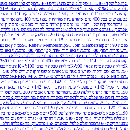
טראפל שקד 300ג' - K
שקית מארס מיני מיקס 400 גרם
קראנצ'י רואופ בטעם תו
חלב להמסה 31% קקאו בד"צ 750 גרם
מטבעות שוקולד מריר להמסה 51% קקאו פרווה בד"צ 750 גרם
קראנצ'י בייטס 110 גרם
אוראו גולדן 154 גרם
מילקה מיני קוקיז 110 גרם
מרשמלו 150 גר 
בטעם שום בצל 400 גרם אחוה
עוגיות מזרחיות עם זעתר 400 גרם אחוה
ערכה 
12 גרם
הנשיקות שלי "דובי" 40 גרם
תיק יצירה סוכריות כוכב 60 גרם
תיק יצירה
אפרסק 97 גרם
אוראו שוקולד חלב 97 גרם
ערכה להכנת ממתק DIY גלידה 43.5 גרם
ס"מ בטעם דובדבן 17 גרם
ממרח סניקרס 200 גרם
שוקולד רושן אורירי לבן 80 גרם
אבטיח 12 גרם
גומי בולז בטעם ענבים 15 גרם
גומי בולז בטעם תות 15 גרם
גומ
מנטה 90 גרם
SC Join Membership
SC Renew Membership
ממתק אצבעוני 7.5 
נחש פירות חמוץ 500 גרם
גומי ואוו תות שדה קטן חמוץ 500 גרם
גומי ואוו כרי
גרם
סוכ' מנטוס רול יחידה דיסקברי 37.5 גרם
אורביט גומי לעיסה ללא סוכר בטעם
קופסת פח פרחים 114 גרם
רול וופל מאסטר 400 גרם
וופל מאסטר גריף 360 גרם
K
מילקה טבלה צימוק אגוז 90ג'-K
מילקה טבלה דובדבן 100ג' - K
קונוס לבבות 
250 גרם
צ'יפס ירקות שורש בטטה 40ג אורגני
צ'יפס ירקות שורש סלק 40ג' -אורגני
גרם CITRUS MIX
סוכריות ג'ילי בוני פרוט 200 גרם BERRY MIX
פופקורן בט
גרם
פופפולי פופקורן מוכן פלפל מלח ים 142 גרם
פופפולי פופקורן מוכן קרמל 142 גרם
מוכן מרשמלו 142 גרם
פופפולי פופקורן מוכן חמאה 142 גרם
קינדר בואנו דארק ב
150 גרם
זריפה גרעיני דלעת 250 גרם
זריפה גרעיני אבטיח 200 גרם
קרפט רוטב ב
מאגדת דגנים טראפלס ושוקולד
אנרג'י מאגדת תחתית מריר
נסקוויק אבקת תות 0
ביו דיאג'סטיב ש.שועל פירות 270ג'
גולון אורגני ביו דיאג'סטיב ש.שועל שוקו 270ג'
מוזרים 120ג'
צ'ופה צופס סוכ על מקל חמוץ 120ג'
ברילה פסטו ריקוטה א.מלך 190ג
190ג'
סאנטאנג'לו-פאנטונה שוקולד צ'יפס 500 גרם
סאנטאנג'לו-פאנטונה בקופסה 0
K
טבלת מילקה שוקו אנד קקס 300ג' K
גומי תנתה 500 גרם מיקס מסוכר מיני תות בננה
צבעי הקשת 60 גרם
פרינגלס פלפל הבאנרס 158 גרם
שוק' בר טובלרון חלב 200ג'
סחלב 500 גרם
נסטלה קורנפלקס ללא גלוטן 375ג'
אנטון ברג מרציפן מילוי בייליס 75