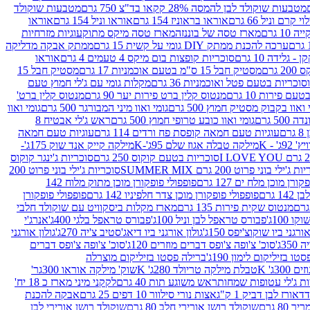
מטבעות שוקולד לבן להמסה 28% קקאו בד"צ 750 גרם
מטבעות שוקולד
קרם וניל 66 גרם
אוראו בראוניז 154 גרם
אוראו וניל 154 גרם
אוראו
1 גרם
מארז טסה של בוננזה
מארז טסה מיקס מתוק
עוגיות מזרחיות
ערכה להכנת ממתק DIY גומי על קשית 15 גרם
ממתק אבקה מדליקה
גלידה 10 גרם
סוכריות קופצות בום מיקס 4 טעמים 4 גרם
אוראו
 גרם
מסטיק חבל 15 ס"מ בטעם אוכמניות 17 גרם
מסטיק חבל 15
וכריות בטעם פטל ואוכמניות 36 גרם
מקלות גומי עם ג'לי חמוץ טעם
ם פירות 10 גרם
מנטוס קלין ברט פירות יער 90 גרם
מנטוס קלין ברט'
 ואוו בקבוק מסטיק חמוץ 500 גרם
גומי ואוו מיני המבורגר 500 גרם
גומי ואוו
50 גרם
גומי ואוו כובע טרופי חמוץ 500 גרם
ראש ג'לי אבטיח 8
ם
עוגיות טעם חמאה קופסת פח ורדים 114 גרם
עוגיות טעם חמאה
' - K
מילקה טבלה אגוז שלם 95ג'-K
מילקה קייק אנד שוק 175ג'-
סוכריות בטעם קוקוס 250 גרם
סוכריות ג'ינגר קוקוס
ג'ילי בוני פרוט 200 גרם SUMMER MIX
סוכריות ג'ילי בוני פרוט 200
רן מוכן מלח ים 127 גרם
פופפולי פופקורן מוכן מתוק מלוח 142
 גרם
פופפולי פופקורן מוכן צדר חלפיניו 142 גרם
פופפולי פופקורן
מנטוס שקית פירות 135 גרם
מארז מקלות ביסקוויט עם שוקולד חלבי
100ג'
פבורס טראפל לבן וניל 100ג'
פבורס טראפל בלגי 400ג'
אנרג'י
ורגני ביו שוקוצ'יפס 150ג'
גולון אורגני ביו דיאג'סטיב צ'יה 270ג'
גולון אורגני
3ג'
סוכ' צ'ופה צ'ופס דברים מוזרים 120ג'
סוכ' צ'ופה צ'ופס דברים
ו בזיליקום לימון 190ג'
ברילה פסטו בזיליקום מוצרלה
3ג' K
טבלת מילקה טריולד 280ג' K
שוק' מילקה אוראו 300גר'
ות ג'לי עטופות שמחות
ראש משוגע תות 40 גרם
לקקני מיני מארז כ 18 יח'
אורז לבן דביק 1 ק"ג
אצות נורי סילוור 10 דפים 25 גרם
אבקה להכנת
80 גרם
שוקולד רושן אורירי חלב 80 גרם
שוקולד רושן אורירי לבן