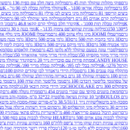
גרם
פוקי מקלות שוקולד תות 45 גרם
מילקה ביצה חלב עם כפית 136 גרם
שוקו
95 גרם
מילקה טבלה אוראו 100ג' - K
שוקולד מילקה טבלה לבן 90 גר' - K
עו
ביצים קריספי 81 גרם
מילקה מיני ביצים לבן פרלין 81 גרם
מילקה מיני ביצים ש.לבן
גרם
מילקה קרם אגוזים 85 גרם דיפלומט
מילקה ביצי שוקולד לבן 90 גרם
מילקה
K
מילקה טבלה תות 100ג' - K
קינדר חלב במילוי קרם קקאו 46.8 גרם
בונ' היי
5*30ג' 150ג'
מילקה עוגיות שוקוצי'פס צימוק 135ג' - K
גומי בננה כ 30 גרם
בר
גרם
מרשמלו JOOMI מיני גולף צהוב 400 גרם
מרשמלו JOOMI מיני גולף אדום 400 גרם
גרם
3D גו'מי בקבוק תות 500 גרם
3D גו'מי צבים 500 גרם
3D גו'מי בננה מעוצב 500 גרם
גו'מי אבטיח 500 גרם
3D גו'מי מיקס עיניים 500 גרם
3D גו'מי בקבוק לימון ליים 500 גרם
גרם
פילסברי עוגה בטעם שוקולד ללא גלוטן 425 גרם
מארז קלאסוש טסה
מאר
היידי מריר מקור מקסיקו 50ג'
טבלת היידי מריר מקור אקוואדור 50ג'
טבלת היי
CANDY HOUSE
ממתק פירות עם סוכריית נייר 20 גרם
קינדר שוקולד מיני פר
וקרמל 276ג'-K
מילקה בבלי לבן 95ג'-K
מילקה טבלה מריר 90ג'-K
מילקה טבלה ח
מתקלף ענק ענבים 136 גרם
טבלת היידי גראנדור לבן שקדים קוקוס 100ג'
סני
תירס 100 גרם
פרח שוקולד 18 גרם באריזה מהודרת
לב שוקולד 60 גרם באריזה מהודרת
של טסה
גומי בליסטר דובדבן 100 גרם
גומי בליסטר תות שדה 100 גרם
גומי בל
סיפקולוס 300 גרם CHOCOLAKE
בונ' היידי בוקה דובאי 120ג'
למקה מרציפן 62% 00
גרם
חמאת בוטנים סקיפי עם שברי בוטנים 454 גרם
ממרח נוטלה 400 גרם
קי
גרם BOULOS
חב' 10 שקית נשיאה פלסטיק 22*32 ס"מ -מסכה-זהב מיטאלי
מסכה-זהב מיטאלי
שקית נייר 38.5/31/11 ס"מ-פורים שמח-מסכה-זהב מיטאלי
כדורים 30 גרם
קליק מיני קורנפלקס 30 גרם
הום מייד רשתות בייגלה עגול מצופה ב
גרם
רוטב תיבול בטעם סריראצ'ה 460 מ"ל
איטריות נודלס פתאי עבה/דק 200 גרם
שוקולד לבבות צבע אדום 500 גרם
HEART שוקולד לבבות צבע כסף 500 גרם
גרם
קינג עוגיות רכות שוקו מריר צ'יפס ללת''ס 160 גרם
קינג עוגיות רכות צ'יפס ק
160ג'
גולון שוקובום ללא גלוטן טו-גו 120ג'
טבלת פררו רושר מקדמיה ואגוז לוז 90 גר