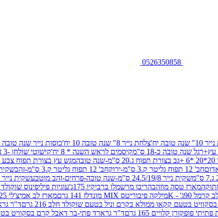
0526350858
שנה טובה יח'
צלחת נייר 8" שנה טובה 10 יח'
כוסות נייר שנה טובה 10 יח'
+רגל שנה טובה כ-18 ס"מ
קיסמים לראש השנה * 8 יח'
קישוטי שולחן -3 עיצובים 12 יח
ובה
מגש עץ בצורת תפוח צבע זהב 29/26
חב' 12 תפוח גליטר ק.3 ס"מ-ירוק
חב' 12 תפוח גליטר ק.3 ס"מ-זהב
שקית נייר 38.5/31.5/11 ס"מ
שקית נייר 24.5/19/8 ס"מ-שנה טובה-פרחים-זהב מוטבע
שקית נייר 30/23/10 ס"מ-שנה טובה-פרחים-זהב מוטבע
תוקה
מארז טסה מוזהב
הריבו מרשמלו ברביקיו 175ג'
עוגיות פיליפינוס שוקולד חלב 0
ל 90ג' - K
מילקה פיבוריטס MIX מונדלז 141 גרם
מארז לב אמיצ'לי 125 גרם
וויט בטעם קקאו ממולא בקרם וניל בטעם שוקולד חלב 216 גרם
ד"ר גרא
פופקורן קלויים 165 גרם
ד"ר גרארד פתי-בר דאבל קרם בסקוויט בטעם שו