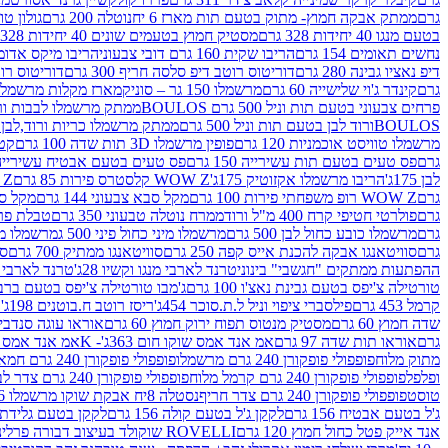
גרם
ממתק אבקה חמוץ- מתוק בטעם תות מארז 6 יח
נוטלה 200 גרם
גולון טוו
בטעם מנגו 40 יחידות 328 גרם
מסטיק חמוץ בטעמים שונים 40 יחידות 328 גרם
נחשים תאומים 154 גרם
הריבו שקית 160 גרם דובי צבעוני
הריבו מיקס אדומים 175
דיפ נאציו גבינה 280 גרם
דוריטוס רוטב דיפ סלסה חריף 300 גרם
דוריטוס רוטב
גרם
קינדר ג'וי שלישייה 60 גרם
מרשמלו 150 גר – סוניק
מארז מקלות מרשמלו יאמס צבע
פרחים צבעוני בטעם תות וניל 500 גרם BOULOS
ממתק מרשמלו לבבות ורוד לבן ב
BOULOSורוד לבן בטעם תות וניל 500 גרם
ממתק מרשמלו כריות ורוד,לבן בטעם תות 
מרשמלו טוויסט אוכמניות 120 גרם
פופין מרשמלו 3D תות שדה 100 גרם
קטש
גרם
פס טעים בטעם תות עשירייה 150 גרם
פס טעים בטעם אבטיח עשירייה 150 גר
לבן 175ג'
הריבו מרשמלו אקזוטיק 175ג'
WOW Z קלסטרס פירות 85 גרם
WOW Z ק
גרם
WOW Z רופ משפחתי פירות 100 גרם
מקל סבא צבעוני 144 גרם
מקל סבא 
גרם
פולרטי חטיפי קרח 400 מ"ל ורוד
ממרח נוטלה טבעוני 350 גרם
טבלת פררו ר
גרם
מרשמלו כובע כחול לבן 500 גרם
מרשמלו מיני כחול פיני 500 ג
מרשמלו מיני 
גרם
סוויטאנגו אבקה להכנת אייס קפה 250 גרם
סוויטאנגו ממתיק 700 גרם
סו
ההפתעות ממתקים "חגשבי" בינוני
טרנד לארבי מנגו וקשיו 28ג'
טרנד לארבי תו
טורטילה צ'יפס בטעם גבינת נאצ'ו 100 גרם
ג'מבו טורטילה צ'יפס בטעם ברביקיו 00
קרמל 453 גרם
פילסברי ציפוי וניל ל.ת.סוכר 454ג'
ריסז רוטב ח.בוטנים 198ג'
ק
שדה חמוץ 60 גרם
מסטיק מנטוס תפוח ירוק חמוץ 60 גרם
אוראו עוגה סנדביץ שו
גרם
אוראו תות שדה 97 גרם
אמ אנד אמס שוקו חום 363ג'- K
אמ אנד אמס צהו
מתוק מלוח
פופפולי פופקורן 240 גרם מרשמלו
פופפולי פופקורן 240 גרם חמאה סינמה
ופלפל
פופפולי פופקורן 240 גרם קרמל מלוח
פופפולי פופקורן 240 גרם צדר לבן
טוסט
פופפולי פופקורן 240 גרם צדר חריף
נסטלה 8יח אבקת שוקו מרשמלו 193.6ג'
ג'ל בטעם אבטיח 156 גרם
לקקן ג'ל בטעם קולה 156 גרם
לקקן בטעם גלידת שוקו
אנד אייק פטל כחול חמוץ 120 גרם
ROVELLI שוקולד בעיצוב דבורה פרלינים 800 גרם