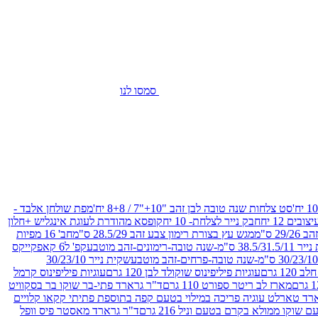
סמסו לנו
סט צלחות שנה טובה לבן זהב "10+"7 / 8+8 יח'
מפת שולחן אלבד -
חבק נייר לצלחת- 10 יח
קופסא מהודרת לעוגת אינגליש +חלון
 ס"מ
מגש עץ בצורת רימון צבע זהב 28.5/29 ס"מ
חב' 16 מפיות
-שנה טובה-רימונים-זהב מוטבע
קפ' ל6 קאפקייקס
שקית נייר 30/23/10
12 גרם
עוגיות פיליפינוס שוקולד לבן 120 גרם
עוגיות פיליפינוס קרמל
מארז לב ריטר ספורט 110 גרם
ד"ר גרארד פתי-בר שוקו בר בסקוויט
רד טארלט עוגיה פריכה במילוי בטעם קפה בתוספת פתיתי קקאו קלויים
קו ממולא בקרם בטעם וניל 216 גרם
ד"ר גרארד מאסטר פיס וופל