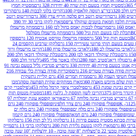
ג'
מסטיק חמוץ בטעם תות שדה 40 יחידות 328 גרם
מסטיק חמוץ
 חלב 320ג'
בד"צ רגוסה קלאסיק 100ג'
הריבו בלוני לבבות 140 גרם
הריבו
100 גרם
דוריטוס רוטב דיפ סלסה חריף עדין 300 גרם
דוריטוס רוטב
וגיית חלבון חמאת בוטנים שוקולד צ'יפס
מארז לקקן ברבי 30 יח' 390
160 גרם
מרשמלו לבבות יאמס כחול לבן 160 גרם
ממתק מרשמלו
ממתק מרשמלו מסולסל
פופין מרשמלו טוויסט אבטיח 120 גרם
פופין
טעים בטעם תותי פרוטי עשירייה 150 גרם
לקקן שרביט הקסמים 24
לארבי מרשמלו לב 180ג'
לארבי מרשמלו פרח 180ג'
הריבו מרשמלו ורוד
טבלת שוקולד דובאי לבן 200 גרם
טבלת שוקולד דובאי חלב 200
גולון דיאג'סטיב תפוז 280ג'
גולון באטר פליי 495ג'
לינדור חלב 600
גוגו בטעם פירות 40 יחידות 330 גרם
ריצ סנדביץ גליל בטעם גבינה 91
ריות סודה בצורת טטריס 216 גרם
סוכריות סודה בצורת כלי עבודה 216
לו חטיפי העמק 30 גרם
ממרח תמרים 450 גרם קליית גת
שקית
תות שלם מיובש מאצ'ה 60ג'
מארז ממתקים שקית הפתעה טסה
ג'מבו
קרם גבינת שמנת 453 גרם
פילסברי ציפוי קרמל מלוח 453ג'
פילסברי קרם
קינדר מיקס 375ג'
הריבו לשון תוססת ל. ג'לטין 185ג'
מסטיק מנטוס תות
ם
ריצ סנדביץ גבינה מלוחה 67 גרם
אוראו קופסא עוגת יומולדת 97
פופפולי פופקורן 240 גרם צדר חלפיניו
פופפולי פופקורן 240 גרם
פופפולי פופקורן 240 גרם מלח ים
פופפולי פופקורן 240 גרם מלח ים
פופפולי פופקורן 240 גרם חמאה
פופפולי פופקורן 240 גרם קינמון
ות סבתא מסטיק בטעם פירות 11 גרם
לקקן ג'ל לב תות 156 גרם
לקקן
מארז לקקן בטעם גלידת תות 200 גרם
לקקן ברבי 13 גרם
מייק
פלסטיק טבעי 22 ס"מ
צלחת "8 שנה טובה - 10 יח'
צלחת "10 שנה טובה