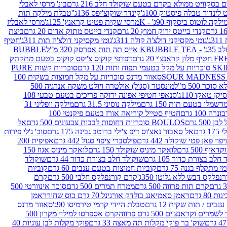
סקוויט ממולא בקרם בטעם שוקולד חלב 216 גרם
בונ' מרסי לאבלי
 לינדור טבלה פיסטוק 100ג'
קינדר שוקוצ'יפס 136ג'
'טבלת מילקה תות
ילקה לוטוס ביסקוף 90ג' - K
מרסי שקית פטיט קראנץ' 125ג'
מרסי לאבליז
קנדי בייטס ירוק חמוץ 20 גרם
קנדי בייטס מתוק אדום 20 גרם
ביצת
'
גומי מקסיקני דולצ'ה קולה 311ג'
גומי מקסיקני דולצ'ה תות 311ג'
חטיף
' - K
BUBBLE TEA אייס תה תות אפרסק 320 מ"ל
BUBBLE
דפדפי קוקוס צ'יפס קוקוס בטעם מתקתק
ח ותות 120 גרם
סוכריות קשות PURE
סאוור מדנס סוכריות על מקל חמוצות בשקית 100
 500 מ"ל
מונסטר (סגול) אולטרה ויולט משקה אנרגיה 500
ן טאקו 110ג'
סנאפי חטיפי אפונה ירוקה פריכים בטעם טבעי 108
מלו בטעם תות 150 גרם
מילקה נוסיני 31.5 גרם
מילקה וופליני 31
100 גרם
חטיף סטייל קוריאה אורז בטעם פיקנטי 100
BOULOS סוכריות דחוסות לבבות צבעונים 500 גרם
אל
רם
אל סאבור נאצ'וס דיפ צ'ילי ברוטב גבינה 175 גרם
סוכ' ג'לי פירות
י פאן פטי שוקולד 442 גרם
פילסברי ציפוי סגול 442 גרם
אפיפית 200
 500 גרם
לואקר מיניס שוקולד 150 גרם
לואקר מיניס אגוז 150
לב בצורת כדור 105 גרם
שוקולד חלב בצורת כדור 44 גרם
שוקולד
מי מתקלף בננה 75 גרם
קוביות חמוצות בטעם ענבים 60 גרם
קוביות
פלקס דבש ללא גלוטן 350ג'
קרם קורנפלקס חלבי 500 גרם
קרם
קרם תות פרווה 500 גרם
ממרח תמרים 500 גרם
סוכר אינוורטי 500
ראמן סאמיאנג בולדק אורגינל 70 גרם כוס שחור
ראמן
ים / תות שקית 12 גרם
טבלת היידי קרמי טירמיסו 90ג'
סאוור מדנס
ים וקראנצ'ים 500 גרם פרווה
קרם אספרסו למילוי מקרון 500
שוק' בר פוקי מקלות תה מאצה 33 גרם
פוקי מקלות לבן עוגיות 40