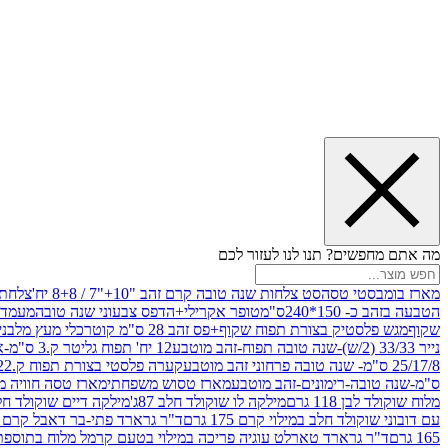
מה אתם מחפשים? תנו לנו לעזור לכם
מארז בומבסטי טסה
סט צלחות שנה טובה קרם זהב "10+"7 / 8+8 יח'
צלחת נייר 10" 
הטבעה בזהב כ- 150*240ס"מ
טופר אקרילי+הדפס צבעוני שנה טובה
מעמד עץ
שקוף
מגש פלסטיק בצורת תפוח שקוף+פס זהב 28 ס"מ קוטר
כלי מעץ מלבני 20*20 *6 +גב בצורת תפוח ג.20 ס"מ-שנה ט
נייר 33/33 (2/ש)-שנה טובה תפוח-זהב מוטבע
12 יח' תפוח גליטר ק.3 ס"מ-אדום
25/17/8 ס"מ- שנה טובה פרחוני זהב מוטבע
קערה פלסטי בצורת תפוח ק.22 ג.7 ס"מ
ס"מ-שנה טובה-רימונים-זהב מוטבע
מארז טסוש משפחתי
מארז טסה חוויה מ
מלוח שוקולד לבן 118 גרם
מילקה לו שוקולד חלב 87ג'
מילקה דיים שוקולד חלב קרמ
עם דובוני שוקולד חלב במילוי קרם 175 גרם
ד"ר גרארד פתי-בר דאבל קרם בסק
165 גרם
ד"ר גרארד טארלט עוגיה פריכה במילוי בטעם קרמל מלוח בתוספת פתיתי 