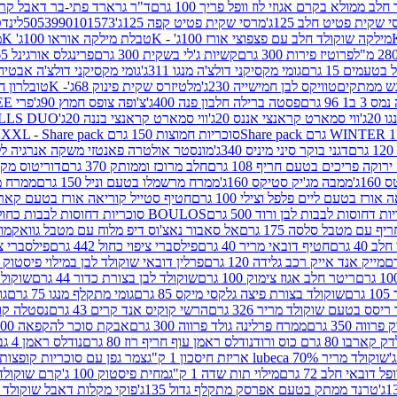
 ממולא בקרם אגוזי לוז וופל פריך 100 גרם
ד"ר גרארד פתי-בר דאבל קרם ב
 שקית פטיט חלב 125ג'
מרסי שקית פטיט קפה 125ג'
5053990101573
לינדט
מילקה שוקולד חלב עם פצפוצי אורז 100ג' - K
טבלת מילקה אוראו 100ג' K
מ
פרוטיז פירות 300 גרם
קשיות ג'לי בשקית 300 גרם
פרינגלס אורגינל 165 גרם
עמים 15 גרם
גומי מקסיקני דולצ'ה מנגו 311ג'
גומי מקסיקני דולצ'ה אבטיח 311ג
ש ממתקים
טוויקס לבן חמישייה 230ג'
מלטיזרס שקית פינוק 68ג'- K
טובלרון חלב 35ג
 96 גרם
פסטה ברילה חלבון פנה 400ג'
צ'ופה צופס חמוץ 90ג'
פרי FREE חטיף מלון קראנצ'י 20 גרם
2ג'
ווי סמארט קראנצי אננס 20ג'
ווי סמארט קראנצי בננה 20ג'
SKILLS DUO סוכריות על מקל בטעמי תפו
סוכריות חמוצות 150 גרם SOUR MADNESS XXL - Share pack
דגני בוקר סיני מיניס 340ג'
מונסטר אולטרה פאנטזי משקה אנרגיה ללא סוכר
וקה פריכים בטעם חריף 108 גרם
חלב מרוכז וממותק 370 גרם
דוריטוס מקסיק
1ג'
ממבה מג'יק סטיקס 160ג'
ממרח מרשמלו בטעם וניל 150 גרם
ממרח מרש
ורז בטעם ליים פלפל וצילי 100 גרם
חטיף סטייל קוריאה אורז בטעם קארבונרה 
BOULOS סוכריות דחוסות לבבות כחול לבן 500 גרם
 עם מטבל סלסה 175 גרם
אל סאבור נאצ'וס דיפ מלוח עם מטבל גוואקמולי 175 ג
40 גרם
חטיף דובאי מריר 40 גרם
פילסברי ציפוי כחול 442 גרם
פילסברי ציפו
מייק אנד אייק רכב גלידה 120 גרם
פרלין דובאי שוקולד לבן במילוי פיסטוק וקדאיף
ריטר חלב אגוז צימוק 100 גרם
שוקולד לבן בצורת כדור 44 גרם
שוקולד ח
ם
שוקולד בצורת פיצה גלקסי מיקס 85 גרם
גומי מתקלף מנגו 75 גרם
גו
ריסס בטעם שוקולד מריר 326 גרם
הרשי קוקיס אנד קרים 43 גרם
נסטלה קורנ
ה 350 גרם
ממרח פרלינה גולד פרווה 300 גרם
אבקת סוכר להקפאה 300 גרם
80 גרם כוס ורוד
נודלס ראמן עוף חריף רוז 80 גרם
נודלס ראמן 4 גבינות 80 גרם
שוקולד מריר 70% lubeca אריזת חיסכון 1 ק"ג
צמר גפן עם סוכריות קופצות ענב
 דובאי חלב 72 גרם
מילוי תות שדה 1 ק"ג
מחית פיסטוק 100 ג'
קרם שוקולד לשמר
טרנד ממתק בטעם אפרסק מתקלף גדול 135ג'
פוקי מקלות דאבל שוקולד 47 גרם