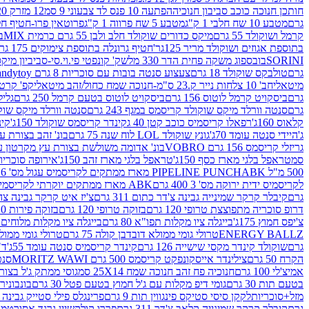
חותכן חנוכה כוכב סביבון חנוכיה
הפתעה 10 פנס לד צבעוני 9 סמ
12 מזרק 20 מל' לעבודות יצירה וקישוט
גרם
מטבע 10 שח חלבי 1 ק"ג
מטבע 5 שח פרווה 1 ק"ג
פרוטאין פרו-חטיף חלבו
קרמל ושוקולד 55 גרם
מיקס כדורים שוקולד חלב ולבן 55 גרם כרמית MIX
בי
בתוספת אגוזים ושוקולד מריר 125גר'
חטיף גרונלה בתוספת צימוקים 175 גר'
SORINI
בובספוג משקה פחית הדר 330 מל
שק' קונפטי פי.וי.סי-סביביון מי
גרם
טולבקס שוקולד 18 גרם
צעצוע סנטה בובות עם סוכריות 8 גרם Candytoy
מיטאלי
חב' 10 צלחות נייר ק.23 ס"מ-חנוכה שמח כחול/זהב מיטאלי
קפ' קרטון + חלון- 8/51/18 
גרם
ביסקויט קרמל לוטוס 156 גרם
ביסקויט לוטוס בטעם קרמל 250 גרם
גלילי
גרם
סנטה וורלד מיקס שוקולד קריסמס במגף 243 גרם
סנטה וורלד מיקס שוקולד 
קלאוס 160ג'
רפאלו קריסמיס כוכב קטן 40 ג
קינדר קריסמס שוקולד 150ג'
קינ
ג'
היידי סנטה עומד 70ג'
גונץ שוקולד LOL לוח שנה 75 גרם
בונ' זהב בצורת עץ מק
גריזלי קריסמס 156 גרם VOBRO
בונ' אדומה משולשת בצורת עץ מקרטון עם שרי 126 ג
סמ
טראפל בלגי מארז כסף 150ג'
טראפל בלגי מארז זהב 150ג'
אירופה סוכריות 
500 מ"ל PIPELINE PUNCH
ABK מארז ממתקים לקריסמיס עגול מס' 6 300 גרם
לקריסמיס ידית ירוקה מס' 3 400 גרם
ABK מארז ממתקים יוקרתי לקריסמיס (מלאך) מס' 7 450 גרם
גרם
קיבלר קרקר שמינייה גבינה צ'דר כתום 311 גרם
צ'יז איט קרקר גבינה צהובה 27
דרופ סוכריה מתפוצצת טרופי 120 גרם
בזוקה טרופי 120 גרם
בזוקה פירות 120 גרם
צ'יפס חמוץ 175ג'
בייגלה ציו מקלות תפו"א 80 גרם
בייגלה ציו מקלות מלוחים 100 גרם
ENERGY BALLZ
טרולי גומי ממולא דובדבן קולה 75 גרם
טרולי גומי ממולא מנג
גרם
שוקולד קינדר מקסי שישייה 126 גרם
קינדר קריסמיס סנטה עומד 55ג'
ד"ר
הקרח 50 גרם
צילינדר אייסקונפקט קריסמס 500 גרם MORITZ WAWI
סנטה 
אמיצ'לי 100 גרם
חנוכיה פח זהב חנוכה שמח 25X14 סמ
גוסי ממתק ג'ל בצורת 
בטעם תות 30 גרם
גומי דיפ מקלות עם ג'ל חמוץ בטעם פטל 30 גרם
בונבונירה ד
מזל+סוכריות
לקקן סיסי סטיקס פינגווין תות 9 גרם
פרינגלס פילי סטייק גבינה 158 גרם
גרם
קיבלר קרקר שמינייה קלאב צ'דר 311 גרם
פררו קולקשיין גרנד אסורטמנט 197.8 