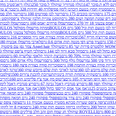
ינס ללא ת.סוכר 147ג'
גולון סנדוויץ' שוקולד ל.סוכר 250ג'
גולון דיאג'סטיב מוזלי 365
מסטיק חמוץ בטעם דובדבן לימון פסיפלורה 40 יחידות 328 גרם
בד"צ טורינו
 גרם
הריבו כוכבים 175 גרם
ריטר לבן סמרטיס 100 גרם
ריטר חלב סמרטיס 
 דיפ שמנת חמוצה ושום 280 גרם
קווסט עוגיית חלבון שוקולד צ'יפס
קווסט ע
וני 18 יח' 270 גרם
מרשמלו פרחים יאמס 160 גרם
מרשמלו לבבות יאמס 
טעם תות וניל 500 גרם BOULOS
ממתק מרשמלו מסולסל BOULOSתכלת לבן בטעם תות וניל 500 גרם
וניל 500 גרם BOULOS
ממתק מרשמלו מסולסל צבעוני BOULOSבטעם תות וניל 500 גרם
ופ סרירצ'ה חריף 567ג'
סוכריות סודה בצורת אבן נייר ומספרים 216 גרם
פס 
ם
עיד פרש דפי מנטה תות אדום 0.6 גרם
לארבי מרשמלו אבטיח 180ג'
לסטרס פירות יער 85 גרם
שוקולד Angel hair צמר גפן עם פיסטוק 150 גרם
כחול לבן 144 גרם
מקל סבא ורוד לבן 144 גרם
קלבי חטיף צ'יפס שוקולד 40 גרם
ושר שוקולד מריר 70% 90 גרם
ביצת קינדר קלאסי שלישייה 60 גרם
מסטיק א
ורוד פיני 500 ג
מרשמלו גולף כחול 500 גרם
מרשמלו גולף אדום 500 גרם
סוכ
כריות סודה בצורת חותמת 198 גרם
סוכריות סודה בצורת פיצה 180 גרם
מרשמ
ת שלם מיובש לבן 60ג'
טרנד לארבי תות שלם מיובש שוקו 60ג'
טרנד לארבי 
1 גרם
שקית שימחת תורה בינונית
תערובת להכנת צ'ורוס 500ג'
פילסברי 
ינדר הפי היפו חמישייה 105 גרם
צ'יטוס מק אנד צ'יז פליימינג הוט 160ג'
הריבו 
קולד תפוז 88 גרם
ריצ סנדביץ דאבל גבינה 67 גרם
ריצ סנדביץ דאבל לימון 67 גר
ב בוטנים 125ג'
אמ אנד אמס קריספי כחול 309ג'
אמ אנד אמס פאוצ' חום 125ג'- K
פופפולי פופקורן 240 גרם טבעי
פופפולי פופקורן 240 גרם חמאה אורגני
פופפולי פופקורן 240 גרם צדר צהוב
פופפולי פופקורן 240 גרם חמאה מופחת שומן
צ'ופה צ'ופס שערות סבתא מסטיק בטעם אבטיח 11 גרם
צופה צופס שער
 קרמל 200 גרם
לקקן ברווזון בטעם תות שדה 240 גרם
מארז 8 יח' לקקן ברבי 80 גרם
ROVELLI שוקולד חג שמח חום זהב חלב פרלינים 800 גרם
שופר 