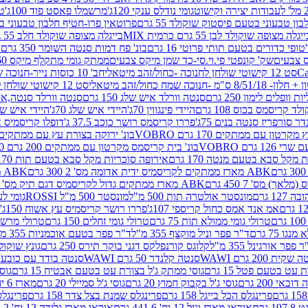
גומי נודלס ענקי 120ג'
מרשמלו פאסט פוד 100ג'
טר
ן טבעוני בטעם פיסטוק שוקולד 55 גרם
פרוטאין פרו-חטיף חלבון טבעוני בטעם 
יגלה מצופה שוקולד לבן 55 גרם כרמית MIX
בייגלה מצופה שוקולד חלב 55 גרם כרמית MIX
טופי כדורים בטעם תותי פרוטי 16 גרם
בונ' פח דמות סנטה השומר 350 גרם SORINI
קס צבעים
שק' קונפטי פי.וי.סי-כד שמן מיקס צבעים
ממתק גומי מתקלף מיקס 60 גרם
סט 12 קישוטי שולחן לחנוכה -כחול/זהב מיטאלי
חב' 10 כוסות נייר-חנוכה שמח כחול/זהב מיטאלי
ס"מ -חנוכה שמח כחול/זהב מיטאלי
סט 12 קישוטי שולחן לחנוכה -צבעוני
ות וופלים לימון 250 גרם
סנטה וורלד איש שלג 150 גרם
סנטה וורלד סנטה,איש ש
קריסמס בכוס 108 גרם
היידי פינגווין 70ג'
היידי איש שלג 70ג'
היידי איש שלג 50
דר סורפריז סנטה בנים 75ג'
פררו קריסמס רושר כוכב 37.5 ג'
דופלו קריסמיס איש
רטון עם ממתקים 170 גרם VOBRO
בונ' ירוקה בצורת עץ עם ממתקים 170 גרם OBRO
רם VOBRO
בונ' בית קריסמס מקרטון עם ממתקים 200 גרם VOBRO
10 סביבון פ
מקל סבא בטעם מנטה 170 גרם
אירופה סוכריות מקל סבא בטעם תות 170 גרם
ABK מארז ממתקים לקריסמיס ידית אדומה מס' 2 300 גרם
ABK מארז מתנה פעמון לקריסמיס מס' 1 200 גרם
ABK מארז ממתקים גדול לקריסמיס דגם תיק מס' 4 500 גרם
1 גרם
מונסטר אולטרה תות 500 מ"ל
מונסטר 500 מ"ל ROSSI
גומי לעי
אמ אנד אמס כחול קריספי 107ג'
פררו רושר קריסמיס עץ אשוח 150ג'
טרולי גומי ממולא תות 75 גרם
טרולי גומי זחלים 150 גרם
טרולי מרשמלו ב
ו 75 גרם
ד"ר פפר וניל מוקצף 355 מ"ל
ד"ר פפר בטעם אוכמניות 355 מ"ל
 פפר אורגינל 355 מ"ל
קלוגס קורנפלקס דגני בוקר תירס 250 גרם
גונץ שוקולד 
שקית 200 גרם WAWI
סנטה קלנדר 50 גרם WAWI
סנטה בודד עם כובע 80 גרם WAWI
עט בטעם פטל 15 גרם
גוסי ממתק ג'ל בצורת עט בטעם אבטיח 15 גרם
גוס
ובאי 200 גרם
גוסי ג'ל בקבוק חמוץ 20 גרם
גוסי ג'ל סמיילי 20 גרם
מארז 6 יח' תיבת אוצר פלסטיק
פרינגלס הכל בייגל 158 גרם
פרינגלס שמנת בצל צדר 158 גרם
פרינגלס מ
גרם
אוראו מארז וניל 12 יח' 441.6 גרם
אוראו מארז גלידה 12 יח' 331.2 גרם