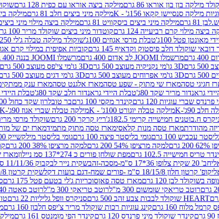
לד מילקה בון בון אוראו 86 גרם
מילקה ביצה אוראו עם כפית 128 גרם
שוקולד
גיות מילקה סנסיישן קקאו 156ג' - K
מילקה מיני ביצים חלב 81 גרם
מילקה ביצים 
 81 גרם
מילקה מיני ביצים ביסקוויט 81 גרם
מילקה ביצה מילוי מיני ביצים 97 גר
 ביצה מילוי קרם רביעייה 124 גרם
קוטדור מיני ביצים שוקולד מריר 100 גרם
די מאונטן פטל 100ג'
טבלת מרסי אגוזים 100ג'
שוקולד מילקה טבלה ג'לי 250 גר'-K
 דובאי שוקולד חלב פיסטוק וקדאיף 145 גרם
קוביות אפיפית במילוי קרם אגוזי לוז
מרשמלו JOOMI לב אדום 400 גרם
מרשמלו JOOMI בננה 400 גרם
3D גו'מי נקניקיה מעוצב 500 גרם
3D גו'מי צי'פס מעוצב 500 גרם
3D גו'מי אפרוחים מעוצב 500 גרם
3D גו'מי דגים מעוצב 500 גרם
ז חגיגי טסה
מארז שי מתוק - שפע טסה
מארז אלגנט טסה
מארז ענק ממתקים
די גראנדור מריר שקד 80ג'
טבלת היידי גראנדור חלב שקד 80ג'
טבלת היידי גר
נדס שברי עוגיות 120 גרם
קינדר מקסי 100 גרם
בר טובלרון שקד כחול 100ג'
לב 90ג'-K
מילקה טבלה יוגורט 100ג' - K
מילקה טבלה שברי אגוז 90ג'-K
קרס ח.בוטנים חמישייה קרימי 182.5ג'
ריץ קרקר 200 גרם
שוקולד מרסי מריר 250 ג
מארז טסה מנות קלאסי
מארז טסה מתוק מתמיד
מארז ים של מות
יסטר עכביש 100 גרם
גומי בליסטר פיצה 100 גרם
גומי בליסטר מילקשייק 100 גרם
2 גרם
למקה מרציפן 54% 200 גרם
למקה מרציפן 38% 200 גרם
קונ
נדר טריס חמישייה 102.5 גרם
מפת שולחן פורים כ 274*137 סמ ניילון
מארז שמי
חב' 20 שקית צלופן 36*17 ס"מ-מסכה-זהב
שקית נייר לבקבוק 11/11/36 ס"מ ס"מ-פורים שמח- דגם ענן
קופ' קרטון חלון 18/15/8 ס"מ -פורים שמח-דגם בועות דקל
שקית קרטון 24.5/19/8 ס"מ-פורים שמח-דגם בועות דקל
שוקולד לבן 120 גרם
מארז טסה פאן
סוכריות ג'לי בטעם פטל 175 גרם
סו
רוטב טריאקי שומשום 300 מ"ל
רוטב טריאקי 300 מ"ל
רוטב סאטה 240 גרם
HEART שוקולד לבבות צבע זהב 500 גרם
סניקרס וופל גליליות 22 גרם
טווי
רמל מלוח 160 גרם
קינג עוגיות רכות שוקולד מריר צ'יפס חלבון 160 גרם
מר
ם
קינדר שוקולד מיני פרנדס 120 גרם
קינדר הפי מומנטס 161 גרם
מילקה ע