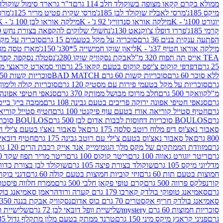
ממולא בקרם קקאו מצופה בשוקולד חלב 114 גרם
ד"ר גרארד סימול שוקולד חלב
מיקס 185ג'
מרסי לאבליז שוקולד לבן 185ג'
מרסי שקית פטיט מריר 125ג'
מרסי
יוגורט 100ג' - K
מילקה אוראו סנדוויץ' 92 ג' - K
מילקה אוראו לבן 100 ג' - K
קרמי 185ג'
פררו דופלו צ'וקנאט 130ג'
נחשולי שלוקים להקפאה בצורת נחש 280 מ"ל
הפתעה ענקית בנים 36 גרם
סוכריה על מקל בטעמים 15 גרם
סוכריה על מקל בט
מילקה אוראו חטיף 37ג' - K
ליאון שוקו חמישייה 5*30ג' 150ג'
מארז טסה מג
TEA אייס תה תפוח 320 מ"ל
אבקת נסקוויק שוקו 280ג'
נסטלה נסקפה קפה נמס 3 ב1
25 גרם
דפדפי קוקוס צ'יפס קוקוס בטעם קקאו 25 גרם
ווי סמארט קראנצי מנגו 0
ללא סוכר 60 גרם
סוכריות קשות 60 גרם BAD MATCH
סוכריות קשות WINTER 150 גרם Share pack
גרם
סוכריות על מקל בטעמי פירות עם מסטיק 120 גרם
סוכריות קולה ולימון 120 גרם
מ"ל
קוואקר 500 גרם
חלב מרוכז מבושל ממותק 370 גרם
סנאפי חטיפי אפונה יר
גרם
סנאפי חטיפי אפונה ירוקה פריכים בטעם גבינה 108 גרם
ממבה ביץ' בייטס 60
גרם
חטיף סטייל קוריאה אורז בטעם עוף פיקנטי 100 גרם
חטיף סטייל קוריאה א
גרם
BOULOS סוכריות דחוסות לבבות אדום לבן 500 גרם
BOULOS סוכריות דחוסות לבבות לבן ורוד 500 גרם
סאבור נאצ'וס דיפ מלוח רוטב סלסה 175 גרם
אל סאבור נאצ'ו בטעם צ'ילי חריף
800 גרם
אל סאבור נאצ'וס בטעם צ'ילי עם רוטב גבינה 175 גרם
חטיף דובאי חלב 
גרם
מזוודת הממתקים של מקס מלך הגומי
מייק אנד אייק רכבת הרים 120 גרם
גרם
ריטר יוגורט גאווה 100 גרם
ריטר קוקוס 100 גרם
ריטר מריר תפוז שקד 100 גרם
מדליוני מיקס 105 גרם
שוקולד בצורת פיצה 105 גרם
שוקולד לבן בצורת כדור 105 גר
חמוצות בטעם תות 60 גרם
זיזי קוביות חמוצות בטעם קולה 60 גרם
דגני בוקר 
קורנפלקס פרווה 500 גרם
קרם טופי פקאן חלבי 500 גרם
ממרח חלווה פיסטוק פרוו
גרם
סאמיאנג טופוקי בולדק קארבו 179 גרם קערה ורודה
ראמן סאמיאנג בולדק קארבו 
סאמיאנג בולדק חריף אקסטרים 70 גרם כוס אדום
נסקוויק אבקת בננה 350ג'
סוכריות חמוצות 60 גרם mystery
שלישיית וופל דובאי לבן 72 גרם
שלישיית וופל
גרם
פניני קראנץ מיקס מיני 150 גרם
טרנד ממתק בטעם מלון מתקלף גדול 135ג'