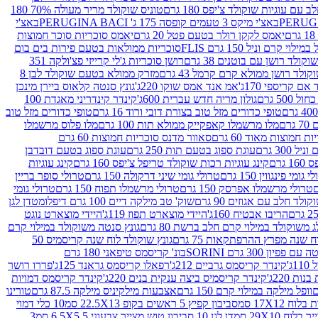
עם עוגיות שוקולד צ'יפס 180 גרם
טוניס שוקולד מריר מעולה 70% 180
באצ'י מיקס 3 טעמים קופסה 175 ג' PERUGINA BACI
באצ'י
יאמס לקקן רולר בטעם פטל 20 גרם
יאמס סוכריות סוכר חמוצות
לוי קרם וניל 150 גרם FLIS
סוכריות ממולאות בטעם פירות בים בום
קולד רושן עם בוטנים 38 גרם
רושן סוכריות ג'לי קרייזי פצ'ולקה 351
ולד רושן ממולא קרם קרמל 43 גרם
מזרק ממולא בטעם שוקולד לבן 8
ם קריספי 170ג'
אמ אנד אמס שוקו 220ג'
גונץ סנטה קלאוס ביירן מינכן
 500 גרם
גולון מריה חדש עברית 600ג'
קינדר קינדריני מאגדת 100
טופי כדורים מזל טוב בצורת דובי ורוד 16 גרם
טופי כדורים מזל טוב
רם
מלו מרשמלו קאפקייק ממולא תות 100 גרם
מלו פלוס מרשמלו
 חמוצות מאוד 60 גרם
סאוור מדנס סוכריות חמוצות 60 גרם
300 גרם
עוגת ספוג בטעם תות 250 גרם
עוגת ספוג בטעם דובדבן
גרם
קינג עוגיות רכות שוקולד טריפל צ'יפס 160 גרם
קינג עוגיות
 גומי פינגווין 150 גרם
טרולי גומי שיני דרקולה 150 גרם
טרולי סופר בריין
טרולי מרשמלו אפרסק 150 גרם
טרולי מרשמלו תפוח 150 גרם
טרולי גומי
לד חלב עם אגוזים 90 גרם
שוק' טב מילקה דיים 100 גרם דיפלומט
דן לגן
הריבו אבטיח 160ג'
היידי מוצארט תפוז 119ג'
היידי מוצארט נוגט
 משוקולד במילוי קרם חלב ברשת 80 גרם
גונץ סנטה משוקולד במילוי קרם
ח שנה מפרץ ההרפתקאות 75 גרם
גונץ שוקולד לוח שנה קריסמיס 50
יון 300 גרם SORINI
בונ' קריסמס טיפאני 180 גרם
ג'
קינדר קריסמס גרביים 212ג'
רפאלו קריסמס גראנד 125ג'
פררו רושר
ת 220ג'
קינדר קריסמיס ביצה ענקית בנים 220ג'
קינדר קריסמס דמויות
וופל מילקה במילוי קרם 150 גרם
אצבעות מילקיניס מילקה 87.5 גרם
טורינו
סביבון קפיץ 5 ראשים בקופ 22.5X13 סמ
10 כלי דמוי
דן לגן 10 סביבון טוש מצייר צבעוני 6.5X5.5 סמ
3