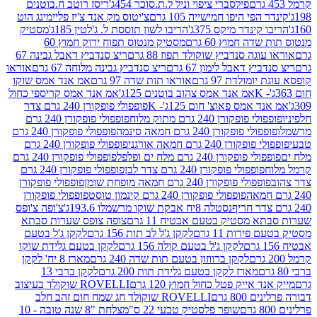
פילסברי ציפוי וניל ל.ת.סוכר 454ג'
ריסז רוטב ח.בוטנים
פי היפו חמישייה 105 גרם
צ'יטוס מק אנד צ'יז פליימינג הוט
ינדר מיקס 375ג'
הריבו לשון תוססת ל. ג'לטין 185ג'
מסטיק
ה חמוץ 60 גרם
מסטיק מנטוס תפוח ירוק חמוץ 60
גה סנדביץ שוקולד תפוז 88 גרם
ריצ סנדביץ דאבל גבינה 67
ץ דאבל לימון 67 גרם
ריצ סנדביץ גבינה מלוחה 67 גרם
אוראו
מולדת 97 גרם
אוראו תות שדה 97 גרם
אמ אנד אמס שוקו
אמ אנד אמס צהוב בוטנים 125ג'
אמ אנד אמס קריספי כחול
אמס פאוצ' חום 125ג'- K
פופפולי פופקורן 240 גרם צדר
פופקורן 240 גרם מתוק מלוח
פופפולי פופקורן 240 גרם
י פופקורן 240 גרם חמאה סינמה
פופפולי פופקורן 240 גרם
רן 240 גרם חמאה אורגני
פופפולי פופקורן 240 גרם
פופקורן 240 גרם מלח ים ופלפל
פופפולי פופקורן 240 גרם
פופפולי פופקורן 240 גרם צדר לבן
פופפולי פופקורן 240 גרם
פולי פופקורן 240 גרם חמאה מופחת שומן
פופפולי פופקורן
פופפולי פופקורן 240 גרם קינמון טוסט
פופפולי פופקורן
נסטלה 8יח אבקת שוקו מרשמלו 193.6ג'
צ'ופה צ'ופס
 מסטיק בטעם אבטיח 11 גרם
צופה צופס שערות סבתא
ירות 11 גרם
לקקן ג'ל לב תות 156 גרם
לקקן ג'ל בטעם
לקקן ג'ל בטעם קולה 156 גרם
לקקן בטעם גלידת שוקו
לקקן ברווזון בטעם תות שדה 240 גרם
מארז 8 יח' לקקן
מארז לקקן בטעם גלידת תות 200 גרם
לקקן ברבי 13
 אייק פטל כחול חמוץ 120 גרם
ROVELLI שוקולד בעיצוב
80 גרם
ROVELLI שוקולד חג שמח חום זהב חלב
שופר פלסטיק טבעי 22 ס"מ
צלחת "8 שנה טובה - 10