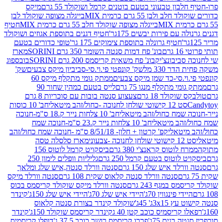
בון טבעוני בטעם בוטנים קרמל ושוקולד 55 גרם
מיקס
 ולבן 55 גרם כרמית MIX
בייגלה מצופה שוקולד לבן
בייגלה מצופה שוקולד חלב 55 גרם כרמית MIX
חטיף
עם פירות יבשים 175גר'
חטיף דגנים בתוספת אגוזים ושוקולד
חטיף גרונלה בתוספת צימוקים 175 גר'
טופי כדורים בטעם
ם
בונ' פח דמות סנטה השומר 350 גרם SORINI
מארז
ביבונצ'יק
בונ' פח משאית קריסמס 200 גרם SORINI
בובספוג
 330 מל
שק' קונפטי פי.וי.סי-סביביון מיקס צבעים
שק'
וי.סי-כד שמן מיקס צבעים
ממתק גומי מתקלף מיקס 60
י מתקלף מנגו 75 גרם
לייס בטעם כמהין שחור 90
קולד 18 גרם
צעצוע סנטה בובות עם סוכריות 8 גרם
1 קישוטי שולחן לחנוכה -כחול/זהב מיטאלי
חב' 10 כוסות
 שמח כחול/זהב מיטאלי
חב' 10 צלחות נייר ק.18 ס"מ-חנוכה
הב מיטאלי
חב' 10 צלחות נייר ק.23 ס"מ-חנוכה שמח
יטאלי
קפ' קרטון + חלון- 8/51/18 ס"מ -חנוכה שמח כחול/זהב
עוני
מארז סלסלה טסה
לוטוס קראנצ'י 380 גרם
ביסקויט קרמל לוטוס 156
לוטוס בטעם קרמל 250 גרם
גליליות וופלים לימון 250
ד איש שלג 150 גרם
סנטה וורלד סנטה,איש שלג ומלאך
סנטה וורלד סנטה קלאוס שקית 108 גרם
סנטה וורלד מיקס
 במגף 243 גרם
סנטה וורלד מיקס שוקולד קריסמס בכוס
י פינגווין 70ג'
היידי איש שלג 70ג'
היידי איש שלג 150ג'
קינדר
3xג' 45ג'
שוקולד קינדר בצורת סנטה קלאוס
קריסמיס כוכב קטן 40 ג
קינדר קריסמס שוקולד 150ג'
קינדר
בנים 75ג'
פררו קריסמס רושר כוכב 37.5 ג'
דופלו קריסמיס