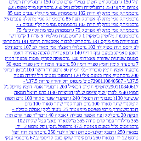
ביסקוויט לוטוס במילוי קרם לוטוס 150 גרם
גליליות וופלים
 גרם
גליליות וופלים וניל 250 גרם
היינץ מיוקטשופ 425
י מתקלף חיות 102 גרם
ממתק גומי מתקלף ענבים מנגו 85
י מתקלף אפרסק תפוז 85 גרם
ממתק גומי מתקלף ענבים 75
י מתקלף חיות 102 גרם
ממתק גומי מתקלף ענבים 75
י מתקלף אפרסק 75 גרם
ממתק גומי מתקלף ליצ'י 75
לוטיזן ביטקוין 1 ק"ג
מטבעות מולטיזן 5 ש"ח 1 ק"ג
הרשי
 מיקס 181 גרם
הרשי לבבות אקסטרה קרימי 181 גרם
הרשי
שוקולד 102 גרם
ג'ולי ראנצ'ר גומי מארז לב 107 גרם
נודלס
בטעם עוף חריף 140 גרם
אטריות להכנה מהירה ראמן
שחורה צאצ'רוני 140 גרם
צופה לקריץ שטוח צבעוני חמוץ
מץ חומץ ספריי רימון 50 גרם
עיד אומץ חומץ ספריי מטף 50
 חומץ סוכריה+גלי חמוץ 50 גרם
פררו רושר 100ג'
בוטן רביולי
ף אורז בטעם צ'לי 120 גרם
סוכ' מנטוס רול יחידה מנטה
סוכ' מנטוס רול יחידה פירות 37.5ג' -
72901
חטיפי חומוס דבאייל 200 גרם
עיד אומץ חומץ טריפל ג'ל
ברגן שוקוצ'יפס ש.לבן חמוציות 130ג'
ברגן רויאל חמאה
בונבוניירה רפאלו 240 גרם
קנדי שוגר סאוור 100 גרם תפוח
וור 100 גרם תפוח
קנדי שוגר סאוור 100 גרם
 מרסי פטיטס מיניאטור 125ג'
עיד לקקן אסלה טבילה +
לקקן פח אשפה טבילה +אבקה 40 גרם
ד"ר פפר קרם תות
 פפר קרם סודה 355 מ"ל
סאוור פאצ' פטל שקית 102
יל בטעם פאנטה 37.5 גרם
וופל ג'נסן-וופל טוסט 12 יח'
בקרסלנד-סטרופ וופל הולנדי 250 גרם
תחנת רוח וופל
קינדר שוקו בונס קריספי 67.2 גרם
גומי ענקי