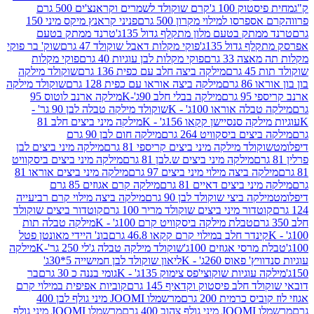
ק 100 ג'
קרם שוקולד לשמרים וקראנצ'ים 500 גרם
רסו למילוי מקרון 500 גרם
פניני קראנץ מיקס מיני 150
תק בטעם מלון מתקלף גדול 135ג'
טרנד ממתק בטעם
גדול 135ג'
פוקי מקלות דאבל שוקולד 47 גרם
שוק' בר פוקי
 33 גרם
פוקי מקלות לבן עוגיות 40 גרם
פוקי מקלות
רם
מילקה ביצה חלב עם כפית 136 גרם
שוקולד מילקה
 גרם
מילקה ביצה אוראו עם כפית 128 גרם
שוקולד מילקה
גרם
מילקה בבלי חלב 90ג'-K
מילקה ארנב לוטוס 95
ה אוראו 100ג' - K
שוקולד מילקה טבלה לבן 90 גר' -
ה סנסיישן קקאו 156ג' - K
מילקה מיני ביצים חלב 81
ים ביסקוויט 264 גרם
מילקה חום לבן 90 גרם
ולד מילקה מיני ביצים קריספי 81 גרם
מילקה מיני ביצים לבן
מילקה מיני ביצים ש.לבן 81 גרם
מילקה מיני ביצים ביסקוויט
 ביצה מילוי מיני ביצים 97 גרם
מילקה מיני ביצים אוראו 81
י ביצים דאיים 81 גרם
מילקה קרם אגוזים 85 גרם
קה ביצי שוקולד לבן 90 גרם
מילקה ביצה מילוי קרם רביעייה
דור מיני ביצים שוקולד מריר 100 גרם
קוטדור ביצים שוקולד
טבלת מילקה ביסקוויט קרם 100ג' - K
מילקה טבלה תות
נדר חלב במילוי קרם קקאו 46.8 גרם
בונ' היידי מאונטן פטל
סי אגוזים 100ג'
שוקולד מילקה טבלה ג'לי 250 גר'-K
מילקה
פאוס 260ג' - K
ליאון שוקולד לבן חמישייה 5*30ג'
וגיות שוקוצי'פס צימוק 135ג' - K
גומי בננה כ 30 גרם
בר
 חלב פיסטוק וקדאיף 145 גרם
קוביות אפיפית במילוי קרם
 כרמית 200 גרם
מרשמלו JOOMI מיני גולף לבן 400
400 גרם
מרשמלו JOOMI מיני גולף