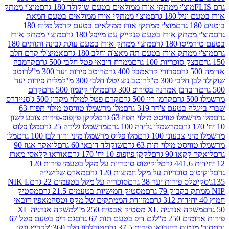
וצ'י ממתקי אורז ממולאים בטעם שוקולד 180 גרם
מוצ'י ממתק
180 גרם
מוצ'י ממתקי אורז ממולאים בטעם חמאת
מוצ'י ממתקי אורז ממולאים בטעם קרמל מלוח 180
תק אורז בטעם פנקייק עם מייפל 180 גרם
מוצ'י ממתק אורז
18 גרם
מוצ'י ממתק אורז בטעם עוגת גבינה ותותים 180
תק אורז בטעם תה מאצ'ה וחלב 180 גרם
אמיצ'לי קרם חלב
סוכריות 100 גרם
ממרח דובאי פטל חלבי 500 גרם
קרמבה
פרורי קראמבל 400 גרם
רוטב פירות יער 300 מ"ל
רוטב
 300 מ"ל
רוטב נוצ'יטלו חלבי 300 מ"ל
מלית פירות יער
דבן אמרנה בסירופ 300 גרם
מילוי קינמון 500 גרם
קרם
קרמו ריו 500 גרם
קרם פטל למילוי מקרון 500 ג'
סניידרס
טעם צ'דר 319 גרם
מלו מרשמלו טוויסט מילוי תפוח 63
לו טוויסט מילוי תפוז 63 גרם
לקקן פיןפופ-פירות צובע לשון
מרשמלו גלידה 100 גרם
מרשמלו גלידה 25 גרם
מלו פלוס
עוני 100 גרם
מלו פלוס מרשמלו מיני ורוד לבן 100 גרם
מלו
 מילוי תות 63 גרם
שוקולד דובאי 60 גרם
לואקר אגוז 90
ו 90 גרם
לקקן פיןפופ 10 יח' 170 גרם
אוראו קלאסי מארז
לוקיטוס סוכריות על מקל בטעמי פירות 120
סוכריות על מקל חמוצות 120 גרם
מארס שלישייה
פירות יער 38 גרם
סוכריה על מקל בטעמים 22 גרם
NIK L
מסטיק חמישיות בטעמים 21.5 גרם
מסטיק
מזוודת הממתקים של מקס וטסה
מאפין דובאי
יה XL מסטיק אבטיח 250 מ"ל
משקה אנרגיה XL
2 מ"ל
גם דיפ בטעם תות 67 גרם
גם דיפ בטעם פטל 67
ס ריינבואו פירות 37.5 גרם
טובלרון חלב 360ג'
לקריץ ונקו