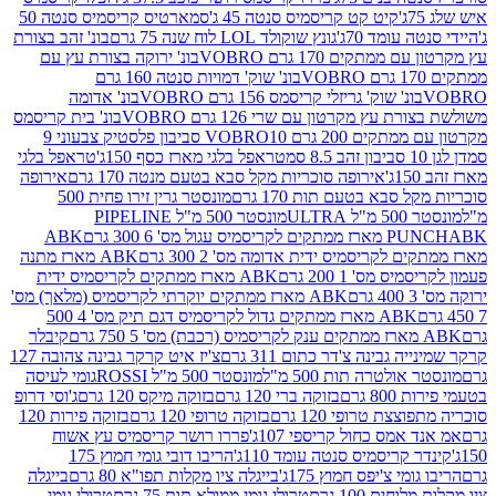
קיט קט קריסמיס סנטה 45 ג'
סמארטיס קריסמיס סנטה 50
עומד 70ג'
גונץ שוקולד LOL לוח שנה 75 גרם
בונ' זהב בצורת
תקים 170 גרם VOBRO
בונ' ירוקה בצורת עץ עם
בונ' שוק' דמויות סנטה 160 גרם
נ' שוק' גריזלי קריסמס 156 גרם VOBRO
בונ' אדומה
עץ מקרטון עם שרי 126 גרם VOBRO
בונ' בית קריסמס
 200 גרם VOBRO
10 סביבון פלסטיק צבעוני 9
טראפל בלגי מארז כסף 150ג'
טראפל בלגי
אירופה סוכריות מקל סבא בטעם מנטה 170 גרם
אירופה
סבא בטעם תות 170 גרם
מונסטר גרין זירו פחית 500
ULT
מונסטר 500 מ"ל PIPELINE
ABK
PU
לקריסמיס ידית אדומה מס' 2 300 גרם
ABK מארז מתנה
מס' 1 200 גרם
ABK מארז ממתקים לקריסמיס ידית
ABK מארז ממתקים יוקרתי לקריסמיס (מלאך) מס'
ABK מארז ממתקים גדול לקריסמיס דגם תיק מס' 4 500
קיבלר
גבינה צ'דר כתום 311 גרם
צ'יז איט קרקר גבינה צהובה 127
ולטרה תות 500 מ"ל
מונסטר 500 מ"ל ROSSI
גומי לעיסה
 גרם
בזוקה ברי 120 גרם
בזוקה מיקס 120 גרם
ג'וסי דרופ
ת טרופי 120 גרם
בזוקה טרופי 120 גרם
בזוקה פירות 120
מס כחול קריספי 107ג'
פררו רושר קריסמיס עץ אשוח
קריסמיס סנטה עומד 110ג'
הריבו דובי גומי חמוץ 175
י צ'יפס חמוץ 175ג'
בייגלה ציו מקלות תפו"א 80 גרם
בייגלה
ים 100 גרם
טרולי גומי ממולא תות 75 גרם
טרולי גומי