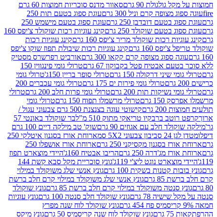
 גולגולת 90 גרם
סאוור מדנס סוכריות חמוצות 60 גרם
 מצופה קרם וניל 300 גרם
עוגת ספוג בטעם תות 250
 בטעם דובדבן 250 גרם
עוגת ספוג בטעם מישמש 250
ג בטעם שוקולד 250 גרם
קינג עוגיות רכות שוקולד צ'יפס 160
יות רכות שוקולד מריר צ'יפס 160 גרם
קינג עוגיות רכות
'יפס 160 גרם
קינג עוגיות רכות שיבולת תפוז שוקו צ'יפס
ה ספוג מצופה קרם קקאו 300 גרם
אורביט רפרשרס מסטיק
עם אבטיח פטל בקבוקון 67 גרם
טרולי גומי פינגווין 150
י שיני דרקולה 150 גרם
טרולי סופר בריין 150ג'
טרולי גומי
טרולי גומי פירות ים 175 גרם
טרולי גומי עכברים 200
י נשיקות תות 200 גרם
טרולי גומי פרות חלב 200 גרם
טרולי
150 גרם
טרולי מרשמלו תפוח 150 גרם
טרולי גומי
200 גרם
קישוטי עוגה בצנצנת 500 גרם צבעוני עגול /
טב ברבקיו טריאקי מתוק 510 מ"ל
בר שוקולד באונטי 57
ולד חלב עם אגוזים 90 גרם
שוק' טב מילקה דיים 100 גרם
יבון צבעוני 5X2 סמ
ארוחת אורז בסגנון איטלקי 250
ז בסגנון מקסיקני 250 גרם
ארוחת אורז אושפלו 250
ז מג'דרה 250 גרם
הריבו אבטיח 160ג'
היידי מוצארט תפוז
וצארט נוגט ליצ'י 119ג'
גונץ סוכריית מקל סבא קשת 144
ת קטנות בשקית 100 גרם
גונץ אנשי שלג משוקולד במילוי
85 גרם
גונץ אנשי שלג משוקולד במילוי קרם חלב ברשת
 סנטה משוקולד במילוי קרם חלב ברשת 85 גרם
גונץ שוקולד
שישיה 78 גרם
גונץ שוקולד חלב סנטה 100 גרם
גונץ עוגיות
גונץ שוקולד לוח שנה מפרץ
גרם
גונץ שוקולד לוח שנה קריסמיס 50 גרם
גונץ מיקס