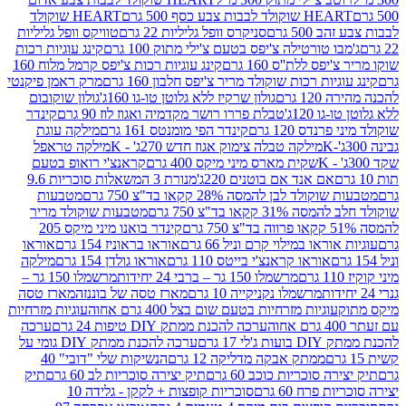
ולד לבבות צבע כסף 500 גרם
HEART שוקולד
50 גרם
סניקרס וופל גליליות 22 גרם
טוויקס וופל גליליות
ו טורטילה צ'יפס בטעם צ'ילי מתוק 100 גרם
קינג עוגיות רכות
ס ללת''ס 160 גרם
קינג עוגיות רכות צ'יפס קרמל מלוח 160
יות רכות שוקולד מריר צ'יפס חלבון 160 גרם
מרק ראמן פיקנטי
 גרם
גולון שרקיז ללא גלוטן טו-גו 160ג'
גולון שוקובום
 120ג'
טבלת פררו רושר מקדמיה ואגוז לוז 90 גרם
קינדר
נדס 120 גרם
קינדר הפי מומנטס 161 גרם
מילקה עוגת
מילקה טבלה צימוק אגוז חדש 270ג' - K
מילקה טראפל
שקית מארס מיני מיקס 400 גרם
קראנצ'י רואופ בטעם
אם אנד אם בוטנים 220ג'
מנורת 3 המשאלות סוכריות 9.6
לד לבן להמסה 28% קקאו בד"צ 750 גרם
מטבעות
 קקאו בד"צ 750 גרם
מטבעות שוקולד מריר
קינדר בואנו מיני מיקס 205
ראו במילוי קרם וניל 66 גרם
אוראו בראוניז 154 גרם
אוראו
אוראו קראנצ'י בייטס 110 גרם
אוראו גולדן 154 גרם
מילקה
מרשמלו 150 גר – ברבי 24 יחידות
מרשמלו 150 גר –
מרשמלו נקניקייה 10 גרם
מארז טסה של בוננזה
מארז טסה
עוגיות מזרחיות בטעם שום בצל 400 גרם אחוה
עוגיות מזרחיות
ערכה להכנת ממתק DIY טיפות 24 גרם
ערכה
 17 גרם
ערכה להכנת ממתק DIY גומי על
ממתק אבקה מדליקה 12 גרם
הנשיקות שלי "דובי" 40
 סוכריות כוכב 60 גרם
תיק יצירה סוכריות לב 60 גרם
תיק
פרח 60 גרם
סוכריות קופצות + לקקן - גלידה 10