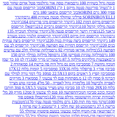
ת 100 גרם
מארז טסה אור גדול
גומי פטל אדום שחור סטי
רינטה סנטה מיקס 1 ק"ג SORINI
בונ' קריסמס סנטה עם
בונ' קריסמס טיפאני 180 גרם
גרם
SORINI
קינדר
דמות 102 ג'
קינדר קריסמיס מיני פריינדס 164ג'
קינדר
מל 110ג'
קינדר קריסמס גרביים 212ג'
רפאלו קריסמס
פררו רושר קריסמיס סנטה 70ג'
קינדר שוקולד חנוכייה 135
יסמס תיק מיקס 193ג'
קינדר קריסמיס קלנדר כוכב מעורב
 קריסמיס ביצה ענקית בנות 220ג'
קינדר קריסמיס ביצה ענקית
ינדר קריסמס דמויות עם הפתעה 36ג'
קינדר קריסמיס לב עם
מילקה אוראו סנדוויץ 92 גרם
מילקה שוקולד חלב עם עדשים
קה עוגיות סנסיישן 156 גרם
וופל מילקה במילוי קרם 150
לקיניס מילקה 87.5 גרם
טורינו מריר 320ג'
דן לגן 10 כד שמן
 סמ
סביבון מוט נס גדול היה פה ברשת 14 סמ
אקדח 2
33 סמ
סביבון 5 קומות בלוח 17X12
ופ 22.5X13 סמ
10 כלי דמוי נורה למילוי עם
דן לגן 12 מ.מפתחות פנס לד צבעוני 7 סמ
מארז 3 מזרקים
10 מל'
מזרק גדול לאפייה - 50 מל'
4 סביבון טוש מצייר
דן לגן 10 סביבון טוש מצייר צבעוני 6.5X5.5 סמ
3 חותכן
סביבון חנוכיה
הפתעה 10 פנס לד צבעוני 9 סמ
12 מזרק 20 מל'
ירה וקישוט
גומי נודלס ענקי 120ג'
מרשמלו פאסט פוד
 מח תות 120 גרם נוזל
גומי סנטה ענקי 170ג'
מטבעות
מטבע 10 שח חלבי 1 ק"ג
מטבע 5 שח פרווה 1
פרוטאין פרו-חטיף חלבון טבעוני בטעם פיסטוק שוקולד 55
פרו-חטיף חלבון טבעוני בטעם שוקולד וניל 55 גרם
פרוטאין