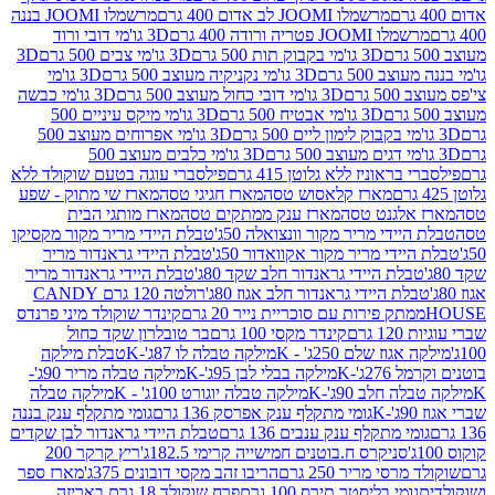
מרשמלו JOOMI לב אדום 400 גרם
מרשמלו JOOMI בננה
JOOM פטריה ורודה 400 גרם
3D גו'מי דובי ורוד
3D גו'מי בקבוק תות 500 גרם
3D גו'מי צבים 500 גרם
3D
 500 גרם
3D גו'מי נקניקיה מעוצב 500 גרם
3D גו'מי
גרם
3D גו'מי דובי כחול מעוצב 500 גרם
3D גו'מי כבשה
3D גו'מי אבטיח 500 גרם
3D גו'מי מיקס עיניים 500
3D גו'מי אפרוחים מעוצב 500
3D גו'מי כלבים מעוצב 500
ראוניז ללא גלוטן 415 גרם
פילסברי עוגה בטעם שוקולד ללא
מארז קלאסוש טסה
מארז חגיגי טסה
מארז שי מתוק - שפע
אלגנט טסה
מארז ענק ממתקים טסה
מארז מותגי הבית
ידי מריר מקור וונצואלה 50ג'
טבלת היידי מריר מקור מקסיקו
ידי מריר מקור אקוואדור 50ג'
טבלת היידי גראנדור מריר
לת היידי גראנדור חלב שקד 80ג'
טבלת היידי גראנדור מריר
ת היידי גראנדור חלב אגוז 80ג'
רולטה 120 גרם CANDY
תק פירות עם סוכריית נייר 20 גרם
קינדר שוקולד מיני פרנדס
רם
קינדר מקסי 100 גרם
בר טובלרון שקד כחול
וז שלם 250ג' - K
מילקה טבלה לו 87ג'-K
טבלת מילקה
2ג'-K
מילקה בבלי לבן 95ג'-K
מילקה טבלה מריר 90ג'-
חלב 90ג'-K
מילקה טבלה יוגורט 100ג' - K
מילקה טבלה
גומי מתקלף ענק אפרסק 136 גרם
גומי מתקלף ענק בננה
י מתקלף ענק ענבים 136 גרם
טבלת היידי גראנדור לבן שקדים
סניקרס ח.בוטנים חמישייה קרימי 182.5ג'
ריץ קרקר 200
סי מריר 250 גרם
הריבו זהב מקסי דובונים 375ג'
מארז ספר
ומי בליסטר תירס 100 גרם
פרח שוקולד 18 גרם באריזה