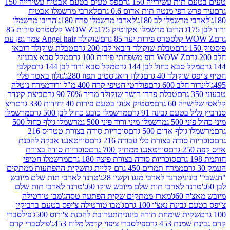
ת עשירייה 150 גרם
פס טעים בטעם אבטיח עשירייה 150
דפי מנטה תות אדום 0.6 גרם
לארבי מרשמלו אבטיח
מרשמלו לב 180ג'
לארבי מרשמלו פרח 180ג'
הריבו מרשמלו
הריבו מרשמלו אקזוטיק 175ג'
WOW Z קלסטרס פירות 85
 85 גרם
שוקולד Angel hair צמר גפן עם
טבלת שוקולד דובאי לבן 200 גרם
טבלת שוקולד דובאי
WOW Z רופ משפחתי פירות 100 גרם
מקל סבא צבעוני
 סבא כחול לבן 144 גרם
מקל סבא ורוד לבן 144 גרם
קלבי
ולד 40 גרם
גולון דיאג'סטיב תפוז 280ג'
גולון באטר פליי
ב 600 גרם
פולרטי חטיפי קרח 400 מ"ל ורוד
ממרח נוטלה
טבלת פררו רושר שוקולד מריר 70% 90 גרם
ביצת קינדר
60 גרם
מסטיק אגוגו בטעם פירות 40 יחידות 330 גרם
ריצ
טעם גבינה 91 גרם
מרשמלו כובע כחול לבן 500 גרם
מרשמלו
50 ג
מרשמלו מיני ורוד פיני 500 ג
מרשמלו גולף כחול 500
לף אדום 500 גרם
סוכריות סודה בצורת טטריס 216
סודה בצורת כלי עבודה 216 גרם
סוויטאנגו אבקה להכנת
סוויטאנגו ממתיק 700 גרם
סוכריות סודה בצורת
סוכריות סודה בצורת פיצה 180 גרם
מרשמלו חטיפי
ממרח תמרים 450 גרם קליית גת
שקית ההפתעות ממתקים
וני
טרנד לארבי מנגו וקשיו 28ג'
טרנד לארבי תות שלם מיובש
ד לארבי תות שלם מיובש שוקו 60ג'
טרנד לארבי תות שלם
6ג'
מארז ממתקים שקית הפתעה טסה
ג'מבו טורטילה
נת נאצ'ו 100 גרם
ג'מבו טורטילה צ'יפס בטעם ברביקיו
ית שימחת תורה בינונית
תערובת להכנת צ'ורוס 500ג'
פילסברי
 453 גרם
פילסברי ציפוי קרמל מלוח 453ג'
פילסברי קרם