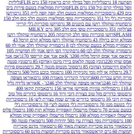
גליליות וופל במילוי קרם בראוניז 150 גרם FLIS
גליליות
יל 150 גרם FLIS
סוכריות ממולאות בטעם פירות בים
סוכריות ממולאות בטעם חלב קפה קפה לייק 351 גרם
רושן
351 גרם
סוכריות טופי ממולאות בטעם חלב כוס חלב 150
ולד רושן עם בוטנים 38 גרם
רושן סוכריות ג'לי קרייזי
סוכריות טופי כוס חלב 305 גרם MILKY
ושו סוכריות טופי חלב קורובקה 205 גרם
חטיף שוקולד רושן
לה 43 גרם
חטיף שוקולד רושן ממולא קרם קרמל 43
ולא בטעם שוקולד לבן 8 גרם
מזרק שוקולד חלב אגוזי לוז 60
לד חלב לבן 60 גרם
קינדר הפי היפו אגוזי לוז חמישייה 105
מס קרמל מלוח 200ג' K
אם אנד אם קריספי 170ג'
אמ אנד
גונץ סנטה קלאוס ביירן מינכן (אדום) 85 גרם
גונץ סנטה
ד (צהוב) 85 גרם
סוכ' מנטוס מנטה 29.7 גרם
מנטוס פירות
ק או לוק גומי נקניקייה 100 גרם
גומי כובע כחול 500 גרם
גולון
ית 600ג'
קינדר קינדריני מאגדת 100 גרם
אוראו מצופה
'
אוראו מצופה שוקולד חלב 246ג' - K
אוראו גלידה גליל
ילקה עוגיות סנסיישן אוראו 156 גרם
אבקת קקאו 400
רים מזל טוב בצורת דובי ורוד 16 גרם
טופי כדורים מזל טוב
ם
טופי כדורים פורים שמח בצורת ליצן 16 גרם
סוכריות
70 גרם
סוכריות ג'לי בטעם ליצ'י 70 גרם
סוכריות ג'לי
גרם
מלו מרשמלו קאפקייק ממולא תות 100 גרם
מלו פלוס
יק ממולא 100 גרם
מלו מרשמלו קאפקייק שוקו ממולא
יות גומי בצורת עין כ50 יחידות 500 גרם
מארז סנטה 90
נס סוכריות חמוצות מאוד 60 גרם
סאוור מדנס סוכריות
סאוור מדנס סוכריות חמוצות מדנס 60 גרם
סוכריות