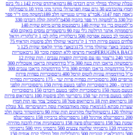
במילוי קרם דובדבן 86 גרם
ווארהדס שקית 142 ג גלי בינס
בש 30 גרם עמק חפר
טרולי בורגר מיני בודד 10 גרם
מילקה
K
בד"צ טורינו טנטיישן חלב 189ג'
משקה מוגז ד"ר פפר
משקה דר פפר בקבוק 450מ"ל
קוקה קולה דובדבן 330
 גוד שקית 140 גרם
מנטוס פרוט מיקס שקית 140
ר הרולטה ג'לי ענק 90 גרם
שמרים נמסים בואקום 450
בטעם אפרסק 500 גרם
לקריץ בלוק לבן 1 ק"ג
לקריץ וידאל
ירות הדר 1 ק"ג
דובאי שוקולד חלב פיסטוק וקדאיף 75
י שוקולד מריר 175ג'
באצ'י מריר קלאסי שקית 125 ג'
PERUGI
מארז מרציפן ללא תוספת סוכר 30 גרם
אטריות
צמר גפן עם סוכריות קופצות ענבים / תות שקית 12
 תות בננה 300 מ"ל בודד
משקה בראבו אשכולית 300
ה בראבו תפוזים 300 מ"ל בודד
משקה בראבו ענבים 300
רח עוגיות לוטוס קרמל 400 גרם
סוכריות בפחית פירות
סוכריות בפחית פרות יער - 175 גרם
סוכריות בפחית
סוכריות קלפני בטעם פירות 150 גרם
סוכריות קלפני
גרם
סוכריות קלפני בטעם דובדבן 150 גרם
סוכריות
רות יער 150 גרם
ריטר חלב פיסטוק 100 גרם
רואופ פירות
תות 18 גרם
רואופ פטל 18 גרם
סוכ' צמר גפן תות חמוץ
1ג'
מארז טסה מאוהב
מארז טסה ריגושים
ריסז XL טבלת
שוקוליטלי מקרונים תות שדה 90 גרם
קוטדור בושה חלב
גלס אורגינל 149 גרם
פרינגלס ברביקיו 158 גרם
פרינגלס
פרינגלס פיצה 158 גרם
בצקניות אורז להכנה מהירה-
ניוקי שלושה צבעים 500 גרם
מיני ניוקי 500 גרם
ניוקי
ג'יו קונכיות 500 גרם
גליליות וופל במילוי קרם אגוזים 150