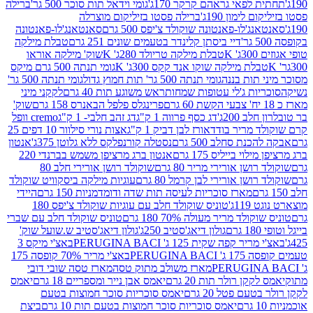
לפאי גראהם קרקר 170ג'
גומי וידאל תות סוכר 500 גר'
ברילה
לימון 190ג'
ברילה פסטו בזיליקום מוצרלה
ג'לו-פאנטונה שוקולד צ'יפס 500 גרם
סאנטאנג'לו-פאנטונה
דיי ביסתן קלינדר בטעמים שונים 251 גרם
טבלת מילקה
K
טבלת מילקה טריולד 280ג' K
שוק' מילקה אוראו
לת מילקה שוקו אנד קקס 300ג' K
גומי תנתה 500 גרם מיקס
 תות בננה
גומי תנתה 500 גר' תות חמוץ גדול
גומי תנתה 500 גר'
יות ג'לי עטופות שמחות
ראש משוגע תות 40 גרם
לקקני מיני
פרינגלס פלפל הבאנרס 158 גרם
שוק'
 200ג'
דג כסף פרווה 1 ק"ג
דג זהב חלבי- 1 ק"ג
cremo וופל
 מריר בודד
אורז לבן דביק 1 ק"ג
אצות נורי סילוור 10 דפים 25
נת סחלב 500 גרם
נסטלה קורנפלקס ללא גלוטן 375ג'
אנטון
וי בייליס 175 גרם
אנטון ברג מרציפן משמש בברנדי 220
שן אורירי מריר 80 גרם
שוקולד רושן אורירי חלב 80
ושן אורירי לבן קרמל 80 גרם
עוגיות מילקה ביסקוויט שוקולד
מארז סוכריות לעיסה תות שדה ודומדמניות 150 גרם
היידי
1ג'
טוניס שוקולד חלב עם עוגיות שוקולד צ'יפס 180
לד מריר מעולה 70% 180 גרם
טוניס שוקולד חלב עם שברי
גולון דיאג'סטיב 250ג'
גולון דיאג'סטיב ש.שועל שוק'
 קפה שקית 125 ג' PERUGINA BACI
באצ'י מיקס 3
PERUGINA
באצ'י מריר 70% קופסה 175
מארז משולב מתוק טסה
מארז טסה שובי דובי
קן רולר תות 20 גרם
יאמס אבן נייר ומספריים 18 גרם
יאמס
עם פטל 20 גרם
יאמס סוכריות סוכר חמוצות בטעם
יאמס סוכריות סוכר חמוצות בטעם תות 10 גרם
ביצת