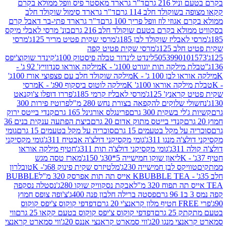
 216 גרם
ד"ר גרארד מאסטר פיס וופל ממולא בקרם
שוקולד חלב 114 גרם
ד"ר גרארד סימול שוקולד חלב
וזי לוז וופל פריך 100 גרם
ד"ר גרארד פתי-בר דאבל קרם
לא בקרם בטעם שוקולד חלב 216 גרם
בונ' מרסי לאבלי מיקס
בליז שוקולד לבן 185ג'
מרסי שקית פטיט מריר 125ג'
מרסי
ב 125ג'
מרסי שקית פטיט קפה
505399010
לינדט לינדור טבלה פיסטוק 100ג'
קינדר שוקוצ'יפס
ילקה תות יוגורט 100ג' - K
מילקה אוראו סנדוויץ' 92 ג' -
בן 100 ג' - K
מילקה שוקולד חלב עם פצפוצי אורז 100ג'
ה אוראו 100ג' K
מילקה לוטוס ביסקוף 90ג' - K
מרסי
אנץ' 125ג'
מרסי לאבליז קרמי 185ג'
פררו דופלו צ'וקנאט
 שלוקים להקפאה בצורת נחש 280 מ"ל
פרוטיז פירות 300
י בשקית 300 גרם
פרינגלס אורגינל 165 גרם
קנדי בייטס ירוק
קנדי בייטס מתוק אדום 20 גרם
ביצת הפתעה ענקית בנים 36
ל מקל בטעמים 15 גרם
סוכריה על מקל בטעמים 15 גרם
גומי
 מנגו 311ג'
גומי מקסיקני דולצ'ה אבטיח 311ג'
גומי מקסיקני
ג'
גומי מקסיקני דולצ'ה תות 311ג'
חטיף מילקה אוראו
ליאון שוקו חמישייה 5*30ג' 150ג'
מארז טסה מגש
יקס לבן חמישייה 230ג'
מלטיזרס שקית פינוק 68ג'- K
טובלרון
BUBBLE TEA אייס תה תות אפרסק 320 מ"ל
BUBBLE
אבקת נסקוויק שוקו 280ג'
נסטלה נסקפה
פסטה ברילה חלבון פנה 400ג'
צ'ופה צופס חמוץ
דפדפי קוקוס צ'יפס קוקוס
2 גרם
דפדפי קוקוס צ'יפס קוקוס בטעם קקאו 25 גרם
ווי
 מנגו 20ג'
ווי סמארט קראנצי אננס 20ג'
ווי סמארט קראנצי