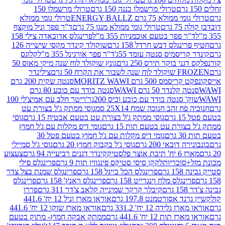
טרולי מרשמלו בננה 150 גרם
טרולי מרשמלו 150
לא 75 גרם ENERGY BALLZ
טרולי גומי ממולא
גרם
טרולי גומי ממולא מנגו 75 גרם
ד"ר פפר וניל מוקצף
 פפר בטעם אוכמניות 355 מ"ל
פרינגלס אדובאדה צילי 158
נגלס דבש חרדל 158 גרם
שוקולד קינדר מקסי שישייה 126
ריסמיס סנטה עומד 55ג'
ד"ר פפר אורגינל 355 מ"ל
קלוגס
 בוקר תירס 250 גרם
גונץ שוקולד לוח שנה מיקי מאוס 50
 את הקרח 50 גרם
צילינדר
50 גרם MORITZ WAWI
סנטה שקית 200 גרם
לנדר 50 גרם WAWI
סנטה בודד עם כובע 80 גרם
 סנטה בודד עם כובע וכיס 200גר'
ריטר חלב עם אמיצ'לי 100
 זהב חנוכה שמח 25X14 סמ
גוסי ממתק ג'ל בצורת עט
ם
גוסי ממתק ג'ל בצורת עט בטעם אבטיח 15 גרם
גוסי
ורת עט בטעם תות 15 גרם
גומי דיפ מקלות עם ג'ל חמוץ
ם
גומי דיפ מקלות עם ג'ל חמוץ בטעם פטל 30
דובאי 200 גרם
גוסי ג'ל בקבוק חמוץ 20 גרם
גוסי ג'ל סמיילי
וצר פלסטיק
קינדר דגנים רביעייה 94 גרם
צעצוע
סוכריות
לקקן סיסי סטיקס פינגווין תות 9 גרם
פרינגלס פילי
רם
פרינגלס הכל בייגל 158 גרם
פרינגלס שמנת בצל צדר
נגלס מלח וינגרייט 158 גרם
פרינגלס ראנץ' 158 גרם
פרינגלס
קיבלר קרקר שמינייה קלאב צ'דר 311 גרם
פררו
אסורטמנט 197.8 גרם
אוראו מארז וניל 12 יח' 441.6
ידה 12 יח' 331.2 גרם
אוראו מארז שוקו 12 יח' 441.6
ת 12 יח' 441.6 גרם
ממתק אבקה חמוץ- מתוק בטעם