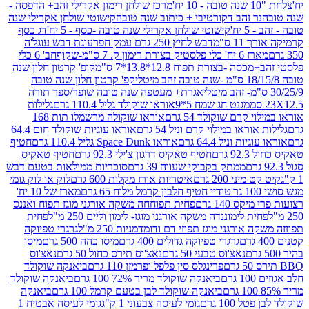
מרכז שולחן רימון אקרילי זהב+ הדפסה -
ר זהב דקורטיבי + כיתוב שנה טובה
קישוטי שולחן אקרילי שנה
יח'
קישוטי שולחן אקרילי שנה טובה -כסף - 5 יח'
דג כסף
 ס"מ
דבש לחיץ 250 גרם עמק חפר
עוגת דבש עוגל'ה
טיק בצורת רימון ק. 7 ס"מ-שקוף
חב' 6 כלי
 -בצורת תפוח 12.8*13.8*7 ס"מ
קופ' קרטון חלון שנה
קפ' קרטון חלון שנה טובה
אגרת+ מעטפה שנה טובה שופר/ספר תורה
מגנט חג שמח 5*9
אוראו שוקולד גליל 110.4 גרם
גלילות
קרם שוקולד 54 גרם
אוראו שוקולה מרשמלו תות 168
ראו במילוי קרם וניל 54 גרם
אוראו עוגיות שוקולד חום 64.4
ת וניל 64.4 גרם
אוראו Space Dunk גליל 110.4 גרם
חטיף
גרם
חטיף טאקיס דרגון צ'ילי 92.3 גרם
חטיף טאקיס
ממתק בקבוקי שעווה 39 גרם
סוכריות ממולאות בטעם דבש
יני 200 גרם
איטריות אורז מקלות 600 גרם
לוק או לוק גומי
טודיי חטיף חלבון קרמל מלוח 65 גרם
מארז של 10 יח'
ס 140 גרם
פחית תפוחחה משקה אורגני מוגז תפוח ואננס
ת לימוננדה משקה אורגני מוגז- לימון וליים 250 מ"ל
פחית
אורגני מוגז תפוזי דם ודומדמניות 250 מ"ל
גרגרי טפיוקה
גרגרי טפיוקה גדולים 400 גרם
מיסו כהה 500 גרם
מיסו
נאצ'וס טבעי 50 גרם
נאצ'וס תירס כחול 50 גרם
נאצ'וס
פרינגלס סין פלפל ופרמזן 110 גרם
ביאנקה שוקולד
ם
ביאנקה שוקולד מריר 72% 100 גרם
ביאנקה שוקולד
ביאנקה שוקולד לבן בטעם קרמל 100 גרם
ביאנקה
100 גרם
גומי לעיסה צבעוני 1 ק"ג
גומי לעיסה אבטיח 1