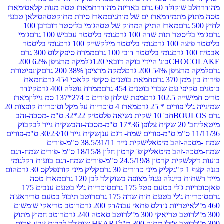
ד 60 גרם באריזה מהודרת
מארז טסה מנות קלאסי
מארז
מתמיד
מארז ים של מותגים
מארז סירת מתוקטסה
סילאן טבעי
מארז התיק המתוק של טסה
גומי בליסטר דובדבן 100
טר תות שדה 100 גרם
גומי בליסטר עכביש 100 גרם
גומי
 גרם
גומי בליסטר מילקשייק 100 גרם
גומי בליסטר
גומי בליסטר דובי 100 גרם
ממרח סיפקולוס 300 גרם
CHO
בונ' היידי בוקה דובאי 120ג'
למקה מרציפן 62% 200
54% 200 גרם
למקה מרציפן 38% 200 גרם
קונפיטורת
3 גרם
חמאת בוטנים סקיפי קלאסי 454 גרם
חמאת
עם שברי בוטנים 454 גרם
ממרח נוטלה 400 גרם
קינדר
10 גרם
מפת שולחן פורים כ 274*137 סמ ניילון
מארז
רים * 25 גרם
מארז 4 סוכריות על מקל וסוכריות קופצות 20
חב' 10 שקית נשיאה פלסטיק 22*32 ס"מ -מסכה-זהב
כה-זהב
שקית נייר לבקבוק
שקית נייר 30/23/10 ס"מ-פורים
-זהב מיטאלי
שקית נייר 38.5/31/11 ס"מ-פורים
זהב מיטאלי
קופ' קרטון חלון 18/15/8 ס"מ -פורים שמח-דגם
קית קרטון 24.5/19/8 ס"מ-פורים שמח-דגם בועות דקל
גומי
קליק מיני כדורים 30 גרם
קליק מיני קורנפלקס 30 גרם
הום
ייגלה עגול מצופה בשוקולד לבן 120 גרם
מארז טסה
'לי בטעם פטל 175 גרם
סוכריות ג'לי בטעם ענבים 175
ג'לי בטעם תות שדה 175 גרם
רוטב תיבול בטעם סריראצ'ה
ריות נודלס פתאי עבה/דק 200 גרם
רוטב טריאקי שומשום
ב טריאקי 300 מ"ל
רוטב סאטה 240 גרם
רוטב חמוץ מתוק
ב צ'ילי מתוק 300 מ"ל
HEART שוקולד לבבות צבע אדום