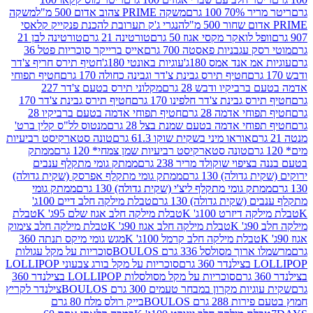
 100 גרם
משקה PRIME צהוב אדום 500 מ"ל
משקה
הנגרי ג'ק תערובת להכנת פנקייק קלאסי
ל לואקר מקסי אגוז 50 גרם
טורטינה 21 גרם
טורטינה לבן 21
 עגבניות פאסטה 700 גרם
אייס ברייקר סוכריות פטל 36
מ אנד אמס 180ג'
עוגיות באונטי 180ג'
חטיף תירס חריף צ'דר
חטיף תירס גבינת צ'דר וגבינה כחולה 170 גרם
חטיף תפוחי
ביקיו ודבש 28 גרם
מקלוני תירס בטעם צ'דר 227
 גבינת צ'דר חלפינו 170 גרם
חטיף תירס גבינת צ'דר 170
חי אדמה 28 גרם
חטיף תפוחי אדמה בטעם ברביקיו 28
וחי אדמה בטעם שמנת בצל 28 גרם
מנטוס לל"ס קלין ברט'
אוראו מיני בשקית שוקו 61.3 גרם
טונה סטארקיסט רביעיות
טונה סטארקיסט רביעיות שמן צמחי* 120 גרם
ממתק
יפוי שוקולד מריר 238 גרם
ממתק גומי מתקלף ענבים
דולה) 130 גרם
ממתק גומי מתקלף אפרסק (שקית גדולה)
ק גומי מתקלף ליצ'י (שקית גדולה) 130 גרם
ממתק גומי
(שקית גדולה) 130 גרם
טבלת מילקה חלב דיים 100ג'
דיזרט 100ג' K
טבלת מילקה חלב אגוז שלם 95ג' K
טבלת
K
טבלת מילקה חלב אגוז 90ג' K
טבלת מילקה חלב צימוק
טבלת מילקה חלב קרמל 100ג' K
מגש גומי מיקס תנתה 360
 מסולסל 336 גרם BOULOS
סוכריות על מקל עגולות
 גרם
סוכריות על מקל בורג צבעוני LOLLIPOP
סוכריות על מקל מסולסלות LOLLIPOP בצילנדר 360
ות מקרון במבחר טעמים 300 גרם BOULOS
צילנדר לקריץ
28 גרם BOULOS
בייק רולס מלח 80 גרם