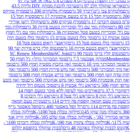
פצות בום מיקס 4 טעמים 4 גרם
אוראו אפרסק 97
ולד חלב 97 גרם
ערכה להכנת ממתק DIY גלידה 43.5
בי ג'ינג'רברד 59 גרם
ממרח מלטיזרס 200 גרם
ממרח טוויקס
בל 15 ס"מ בטעם אוכמניות 17 גרם
מסטיק חבל 15
בן 17 גרם
ממרח סניקרס 200 גרם
שוקולד רושן אורירי
מקלות גומי עם ג'לי וסוכריות בטעם פירות 36 גרם
מקלות גומי
ריות בטעם פטל ואוכמניות 36 גרם
מקלות גומי עם ג'לי חמוץ
רם
גומי בולז בטעם ענבים 15 גרם
גומי בולז בטעם תות
בולז בטעם פטל 15 גרם
קראנצ'י רואופ בטעם פטל 10
רואופ בטעם פירות 10 גרם
מנטוס קלין ברט פירות יער 90
ין ברט' מנטה 90 גרם
SC Join
SC Renew Membership
M
ממתק אצבעוני 7.5 גרם
גומי המבורגר גדול+ ג'ל חמוץ 50
גר מיני 10 גרם
גומי ואוו בקבוק מסטיק חמוץ 500 גרם
גומי
גר 500 גרם
גומי ואוו נחש פירות חמוץ 500 גרם
גומי ואוו
מוץ 500 גרם
גומי ואוו כריש אבטיח חמוץ 500 גרם
גומי
ות 500 גרם
גומי ואוו נחש אנקונדה 500 גרם
גומי ואוו כובע
רם
ראש ג'לי אבטיח 8 גרם
סוכ' מנטוס רול יחידה
אורביט גומי לעיסה ללא סוכר בטעם תפוח 14
תות 8 גרם
ראש ג'לי פטל 8 גרם
ראש ג'לי דובדבן 8
עם חמאה קופסת פח ורדים 114 גרם
עוגיות טעם חמאה
 114 גרם
רול וופל מאסטר 400 גרם
וופל מאסטר גריף
ון מגה שוקו 145ג'
מילקה טבלה פטל 100ג'-K
מילקה טבלה
ג' - K
מילקה טבלה אגוז שלם 95ג'-K
מילקה קייק אנד
מילקה טבלה צימוק אגוז 90ג'-K
מילקה טבלה דובדבן 100ג' -
ת שוקולד באהבה 48 גרם
לבבות שוקולד בקופסא יהלום