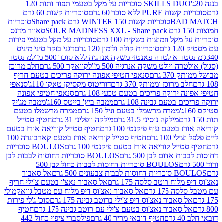
SKILLS DUO סוכריות על מקל בטעמי תפוח ותות 120
P ללא סוכר 60 גרם
סוכריות קשות 60 גרם
BAD
סוכריות קשות WINTER 150 גרם Share pack
סוכריות
סאוור מדנס
קל חמוצות בשקית 100 גרם
סוכריות על מקל בטעמי פירות
סוכריות קולה ולימון 120 גרם
דגני בוקר סיני מיניס
 אולטרה פאנטזי משקה אנרגיה ללא סוכר 500 מ"ל
מונסטר
ה ויולט משקה אנרגיה 500 מ"ל
קוואקר 500 גרם
חלב מרוכז
3 גרם
סנאפי חטיפי אפונה ירוקה פריכים בטעם חריף
 מרוכז וממותק 370 גרם
דוריטוס מקסיקן טאקו 110ג'
סנאפי
ירוקה פריכים בטעם טבעי 108 גרם
סנאפי חטיפי אפונה
בטעם גבינה 108 גרם
ממבה ביץ' בייטס 160ג'
ממבה מג'יק
ממרח מרשמלו בטעם וניל 150 גרם
ממרח מרשמלו בטעם
מילקה נוסיני 31.5 גרם
מילקה וופליני 31 גרם
חטיף סטייל
בטעם עוף פיקנטי 100 גרם
חטיף סטייל קוריאה אורז בטעם
100 גרם
חטיף סטייל קוריאה אורז בטעם קארבונרה 100
יל קוריאה אורז בטעם פיקנטי 100 גרם
BOULOS סוכריות
אדום לבן 500 גרם
BOULOS סוכריות דחוסות לבבות לבן
BOULOS סוכריות דחוסות לבבות כחול לבן 500
 צבעונים 500 גרם
אל סאבור
וח רוטב סלסה 175 גרם
אל סאבור נאצ'ו בטעם צ'ילי חריף
175 גרם
אל סאבור נאצ'וס דיפ מלוח עם מטבל גוואקמולי
סאבור נאצ'וס דיפ צ'ילי ברוטב גבינה 175 גרם
סוכ' ג'לי פירות
סאבור נאצ'וס בטעם צ'ילי עם רוטב גבינה 175 גרם
חטיף
חטיף דובאי מריר 40 גרם
פילסברי ציפוי כחול 442