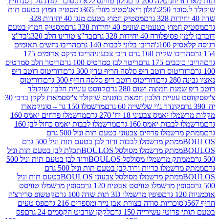
נוטלה 200 גרם
גולון טווינס ללא ת.סוכר 147ג'
גולון סנדוויץ'
250ג'
גולון דיאג'סטיב מוזלי 365ג'
מסטיק חמוץ בטעם תות
מסטיק חמוץ בטעם מנגו 40 יחידות 328
 בטעמים שונים 40 יחידות 328 גרם
מסטיק חמוץ בטעם
רה 40 יחידות 328 גרם
בד"צ טורינו חלב 320ג'
בד"צ
100ג'
הריבו בלוני לבבות 140 גרם
הריבו נחשים תאומים
שקית 160 גרם דובי צבעוני
הריבו מיקס אדומים 175
ים 175 גרם
ריטר לבן סמרטיס 100 גרם
ריטר חלב סמרטיס
יטוס רוטב דיפ סלסה חריף עדין 300 גרם
דוריטוס רוטב דיפ
ם
דוריטוס רוטב דיפ סלסה חריף 300 גרם
דוריטוס
ת חמוצה ושום 280 גרם
קווסט עוגיית חלבון שוקולד
 עוגיית חלבון חמאת בוטנים שוקולד צ'יפס
מארז לקקן ברבי 30
קינדר ג'וי שלישייה 60 גרם
מרשמלו 150 גר – סוניק
מארז
מס צבעוני 18 יח' 270 גרם
מרשמלו פרחים יאמס 160
בבות יאמס 160 גרם
מרשמלו לבבות יאמס כחול לבן 160
ממתק מרשמלו פרחים צבעוני בטעם תות וניל 500 גרם
ממתק מרשמלו לבבות ורוד לבן בטעם תות וניל 500 גרם
ממתק מרשמלו מסולסל BOULOSתכלת לבן בטעם תות וניל
ממתק מרשמלו מסולסל BOULOSורוד לבן בטעם תות וניל 500
ממתק מרשמלו כריות ורוד,לבן בטעם תות וניל 500 גרם
ממתק מרשמלו מסולסל צבעוני BOULOSבטעם תות וניל
ין מרשמלו טוויסט אבטיח 120 גרם
פופין מרשמלו טוויסט
פופין מרשמלו 3D תות שדה 100 גרם
קטשופ סרירצ'ה
סוכריות סודה בצורת אבן נייר ומספרים 216 גרם
פס טעים
טי עשירייה 150 גרם
לקקן שרביט הקסמים 24 גרם
פס