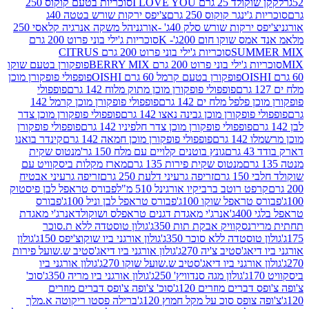
2 גרם I LOVE YOU
סוכריות בטעם קוקוס 250
ינגר קוקוס 250 גרם
צ'יפס ירקות שורש בטטה 40ג
רקות שורש סלק 40ג' -אורגני
הל משקה אנרגיה קלאסי 250
 שוקו חום 200ג'- K
סוכריות ג'ילי בוני פרוט 200 גרם
SUM
סוכריות ג'ילי בוני פרוט 200 גרם CITRUS
ילי בוני פרוט 200 גרם BERRY MIX
פופקורן בטעם שוקו
פופקורן בטעם קרמל 60 גרם OISHI
פופפולי פופקורן מוכן
פופפולי פופקורן מוכן מתוק מלוח 142 גרם
פופפולי
פלפל מלח ים 142 גרם
פופפולי פופקורן מוכן קרמל 142
ופקורן מוכן גבינה נאצו 142 גרם
פופפולי פופקורן מוכן צדר
פופפולי פופקורן מוכן צדר חלפיניו 142 גרם
פופפולי פופקורן
גרם
פופפולי פופקורן מוכן חמאה 142 גרם
קינדר בואנו
ם
גונץ בוטנים קלויים עם מלח 150 גר'
מנטוס שקית
מנטוס שקית פירות 135 גרם
מארז מקלות ביסקוויט עם
גרם
זריפה גרעיני דלעת 250 גרם
זריפה גרעיני אבטיח
ט רוטב ברביקיו אורגינל 510 מ"ל
פבורס טראפל לבן פיסטוק
טראפל שוקו 100ג'
פבורס טראפל לבן וניל 100ג'
פבורס
ג'
אנרג'י מאגדת דגנים טראפלס ושוקולד
אנרג'י מאגדת
ר
נסקוויק אבקת תות 350ג'
גולון טוסטדה ללא ת.סוכר
וסטדה ללא סוכר 350ג'
גולון אורגני ביו שוקוצ'יפס 150ג'
גולון
אג'סטיב צ'יה 270ג'
גולון אורגני ביו דיאג'סטיב ש.שועל פירות
אורגני ביו דיאג'סטיב ש.שועל שוקו 270ג'
גולון אורגני ביו
גולון מגה סנדוויץ' 250ג'
גולון אורגני ביו מריה 350ג'
סוכ'
ברים מוזרים 120ג'
סוכ' צ'ופה צ'ופס דברים מוזרים
צופס סוכ על מקל חמוץ 120ג'
ברילה פסטו ריקוטה א.מלך