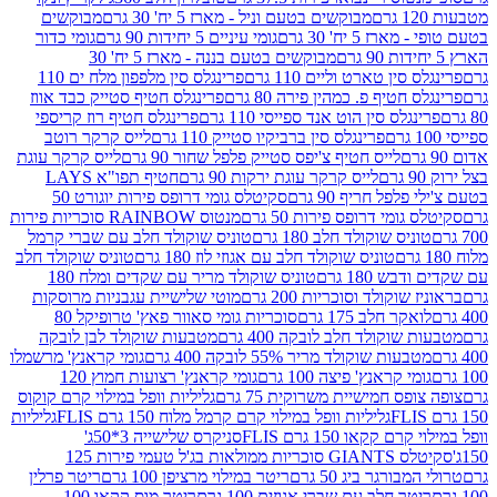
מבוקשים בטעם וניל - מארז 5 יח' 30 גרם
מבוקשים
5 יח' 30 גרם
גומי עיניים 5 יחידות 90 גרם
גומי כדור
מבוקשים בטעם בננה - מארז 5 יח' 30
ין טארט וליים 110 גרם
פרינגלס סין מלפפון מלח ים 110
חטיף פ. כמהין פירה 80 גרם
פרינגלס חטיף סטייק כבד אווז
לס סין הוט אנד ספייסי 110 גרם
פרינגלס חטיף רוז קריספי
פרינגלס סין ברביקיו סטייק 110 גרם
לייס קרקר רוטב
לייס חטיף צ'יפס סטייק פלפל שחור 90 גרם
לייס קרקר עוגת
לייס קרקר עוגת ירקות 90 גרם
חטיף תפו"א LAYS
פל חריף 90 גרם
סקיטלס גומי דרופס פירות יוגורט 50
ומי דרופס פירות 50 גרם
מנטוס RAINBOW סוכריות פירות
יס שוקולד חלב 180 גרם
טוניס שוקולד חלב עם שברי קרמל
טוניס שוקולד חלב עם אגוזי לוז 180 גרם
טוניס שוקולד חלב
 180 גרם
טוניס שוקולד מריר עם שקדים ומלח 180
וקולד וסוכריות 200 גרם
מוטי שלישיית עגבניות מרוסקות
ר חלב 175 גרם
סוכריות גומי סאוור פאץ' טרופיקל 80
וקולד חלב לובקה 400 גרם
מטבעות שוקולד לבן לובקה
ות שוקולד מריר 55% לובקה 400 גרם
גומי קראנץ' מרשמלו
י קראנץ' פיצה 100 גרם
גומי קראנץ' רצועות חמוץ 120
ס חמישיית משרוקית 75 גרם
גליליות וופל במילוי קרם קוקוס
גליליות וופל במילוי קרם קרמל מלוח 150 גרם FLIS
גליליות
קקאו 150 גרם FLIS
סניקרס שלישייה 3*50ג'
סקיטלס GIANTS סוכריות ממולאות בג'ל טעמי פירות 125
ורגר ביג 50 גרם
ריטר במילוי מרציפן 100 גרם
ריטר פרלין
ר חלב עם שברי אגוזים 100 גרם
ריטר מוס קקאו 100