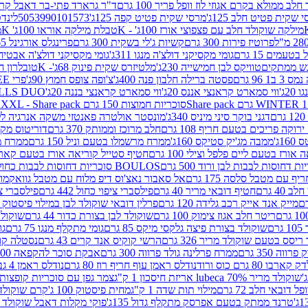
 ממולא בקרם אגוזי לוז וופל פריך 100 גרם
ד"ר גרארד פתי-בר דאבל קרם ב
 שקית פטיט חלב 125ג'
מרסי שקית פטיט קפה 125ג'
5053990101573
לינדט
מילקה שוקולד חלב עם פצפוצי אורז 100ג' - K
טבלת מילקה אוראו 100ג' K
מ
פרוטיז פירות 300 גרם
קשיות ג'לי בשקית 300 גרם
פרינגלס אורגינל 165 גרם
עמים 15 גרם
גומי מקסיקני דולצ'ה מנגו 311ג'
גומי מקסיקני דולצ'ה אבטיח 311ג
ש ממתקים
טוויקס לבן חמישייה 230ג'
מלטיזרס שקית פינוק 68ג'- K
טובלרון חלב 35ג
 96 גרם
פסטה ברילה חלבון פנה 400ג'
צ'ופה צופס חמוץ 90ג'
פרי FREE חטיף מלון קראנצ'י 20 גרם
2ג'
ווי סמארט קראנצי אננס 20ג'
ווי סמארט קראנצי בננה 20ג'
SKILLS DUO סוכריות על מקל בטעמי תפו
סוכריות חמוצות 150 גרם SOUR MADNESS XXL - Share pack
דגני בוקר סיני מיניס 340ג'
מונסטר אולטרה פאנטזי משקה אנרגיה ללא סוכר
וקה פריכים בטעם חריף 108 גרם
חלב מרוכז וממותק 370 גרם
דוריטוס מקסיק
1ג'
ממבה מג'יק סטיקס 160ג'
ממרח מרשמלו בטעם וניל 150 גרם
ממרח מרש
ורז בטעם ליים פלפל וצילי 100 גרם
חטיף סטייל קוריאה אורז בטעם קארבונרה 
BOULOS סוכריות דחוסות לבבות כחול לבן 500 גרם
 עם מטבל סלסה 175 גרם
אל סאבור נאצ'וס דיפ מלוח עם מטבל גוואקמולי 175 ג
40 גרם
חטיף דובאי מריר 40 גרם
פילסברי ציפוי כחול 442 גרם
פילסברי ציפו
מייק אנד אייק רכב גלידה 120 גרם
פרלין דובאי שוקולד לבן במילוי פיסטוק וקדאיף
ריטר חלב אגוז צימוק 100 גרם
שוקולד לבן בצורת כדור 44 גרם
שוקולד ח
ם
שוקולד בצורת פיצה גלקסי מיקס 85 גרם
גומי מתקלף מנגו 75 גרם
גו
ריסס בטעם שוקולד מריר 326 גרם
הרשי קוקיס אנד קרים 43 גרם
נסטלה קורנ
ה 350 גרם
ממרח פרלינה גולד פרווה 300 גרם
אבקת סוכר להקפאה 300 גרם
80 גרם כוס ורוד
נודלס ראמן עוף חריף רוז 80 גרם
נודלס ראמן 4 גבינות 80 גרם
שוקולד מריר 70% lubeca אריזת חיסכון 1 ק"ג
צמר גפן עם סוכריות קופצות ענב
 דובאי חלב 72 גרם
מילוי תות שדה 1 ק"ג
מחית פיסטוק 100 ג'
קרם שוקולד לשמר
טרנד ממתק בטעם אפרסק מתקלף גדול 135ג'
פוקי מקלות דאבל שוקולד 47 גרם