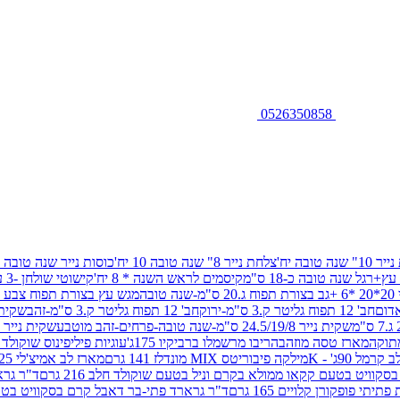
0526350858
שנה טובה יח'
צלחת נייר 8" שנה טובה 10 יח'
כוסות נייר שנה טובה 10 יח'
+רגל שנה טובה כ-18 ס"מ
קיסמים לראש השנה * 8 יח'
קישוטי שולחן -3 עיצובים 12 יח
ובה
מגש עץ בצורת תפוח צבע זהב 29/26
חב' 12 תפוח גליטר ק.3 ס"מ-ירוק
חב' 12 תפוח גליטר ק.3 ס"מ-זהב
שקית נייר 38.5/31.5/11 ס"מ
שקית נייר 24.5/19/8 ס"מ-שנה טובה-פרחים-זהב מוטבע
שקית נייר 30/23/10 ס"מ-שנה טובה-פרחים-זהב מוטבע
תוקה
מארז טסה מוזהב
הריבו מרשמלו ברביקיו 175ג'
עוגיות פיליפינוס שוקולד חלב 0
ל 90ג' - K
מילקה פיבוריטס MIX מונדלז 141 גרם
מארז לב אמיצ'לי 125 גרם
וויט בטעם קקאו ממולא בקרם וניל בטעם שוקולד חלב 216 גרם
ד"ר גרא
פופקורן קלויים 165 גרם
ד"ר גרארד פתי-בר דאבל קרם בסקוויט בטעם שו