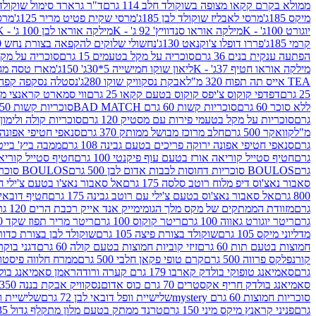
ממולא בקרם קקאו מצופה בשוקולד חלב 114 גרם
ד"ר גרארד סימול שוקולד חלב
מיקס 185ג'
מרסי לאבליז שוקולד לבן 185ג'
מרסי שקית פטיט מריר 125ג'
מרסי
יוגורט 100ג' - K
מילקה אוראו סנדוויץ' 92 ג' - K
מילקה אוראו לבן 100 ג' - K
קרמי 185ג'
פררו דופלו צ'וקנאט 130ג'
נחשולי שלוקים להקפאה בצורת נחש 280 מ"ל
הפתעה ענקית בנים 36 גרם
סוכריה על מקל בטעמים 15 גרם
סוכריה על מקל בט
מילקה אוראו חטיף 37ג' - K
ליאון שוקו חמישייה 5*30ג' 150ג'
מארז טסה מג
TEA אייס תה תפוח 320 מ"ל
אבקת נסקוויק שוקו 280ג'
נסטלה נסקפה קפה נמס 3 ב1
25 גרם
דפדפי קוקוס צ'יפס קוקוס בטעם קקאו 25 גרם
ווי סמארט קראנצי מנגו 0
ללא סוכר 60 גרם
סוכריות קשות 60 גרם BAD MATCH
סוכריות קשות WINTER 150 גרם Share pack
גרם
סוכריות על מקל בטעמי פירות עם מסטיק 120 גרם
סוכריות קולה ולימון 120 גרם
מ"ל
קוואקר 500 גרם
חלב מרוכז מבושל ממותק 370 גרם
סנאפי חטיפי אפונה יר
גרם
סנאפי חטיפי אפונה ירוקה פריכים בטעם גבינה 108 גרם
ממבה ביץ' בייטס 60
גרם
חטיף סטייל קוריאה אורז בטעם עוף פיקנטי 100 גרם
חטיף סטייל קוריאה א
גרם
BOULOS סוכריות דחוסות לבבות אדום לבן 500 גרם
BOULOS סוכריות דחוסות לבבות לבן ורוד 500 גרם
סאבור נאצ'וס דיפ מלוח רוטב סלסה 175 גרם
אל סאבור נאצ'ו בטעם צ'ילי חריף
800 גרם
אל סאבור נאצ'וס בטעם צ'ילי עם רוטב גבינה 175 גרם
חטיף דובאי חלב 
גרם
מזוודת הממתקים של מקס מלך הגומי
מייק אנד אייק רכבת הרים 120 גרם
גרם
ריטר יוגורט גאווה 100 גרם
ריטר קוקוס 100 גרם
ריטר מריר תפוז שקד 100 גרם
מדליוני מיקס 105 גרם
שוקולד בצורת פיצה 105 גרם
שוקולד לבן בצורת כדור 105 גר
חמוצות בטעם תות 60 גרם
זיזי קוביות חמוצות בטעם קולה 60 גרם
דגני בוקר 
קורנפלקס פרווה 500 גרם
קרם טופי פקאן חלבי 500 גרם
ממרח חלווה פיסטוק פרוו
גרם
סאמיאנג טופוקי בולדק קארבו 179 גרם קערה ורודה
ראמן סאמיאנג בולדק קארבו 
סאמיאנג בולדק חריף אקסטרים 70 גרם כוס אדום
נסקוויק אבקת בננה 350ג'
סוכריות חמוצות 60 גרם mystery
שלישיית וופל דובאי לבן 72 גרם
שלישיית וופל
גרם
פניני קראנץ מיקס מיני 150 גרם
טרנד ממתק בטעם מלון מתקלף גדול 135ג'