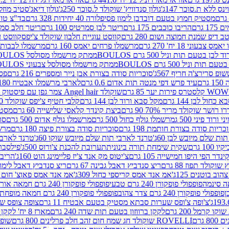
ינס ללא ת.סוכר 147ג'
גולון סנדוויץ' שוקולד ל.סוכר 250ג'
גולון דיאג'סטיב מוזלי 365
מסטיק חמוץ בטעם דובדבן לימון פסיפלורה 40 יחידות 328 גרם
בד"צ טורינו
 גרם
הריבו כוכבים 175 גרם
ריטר לבן סמרטיס 100 גרם
ריטר חלב סמרטיס 
 דיפ שמנת חמוצה ושום 280 גרם
קווסט עוגיית חלבון שוקולד צ'יפס
קווסט ע
וני 18 יח' 270 גרם
מרשמלו פרחים יאמס 160 גרם
מרשמלו לבבות יאמס 
טעם תות וניל 500 גרם BOULOS
ממתק מרשמלו מסולסל BOULOSתכלת לבן בטעם תות וניל 500 גרם
וניל 500 גרם BOULOS
ממתק מרשמלו מסולסל צבעוני BOULOSבטעם תות וניל 500 גרם
ופ סרירצ'ה חריף 567ג'
סוכריות סודה בצורת אבן נייר ומספרים 216 גרם
פס 
ם
עיד פרש דפי מנטה תות אדום 0.6 גרם
לארבי מרשמלו אבטיח 180ג'
לסטרס פירות יער 85 גרם
שוקולד Angel hair צמר גפן עם פיסטוק 150 גרם
כחול לבן 144 גרם
מקל סבא ורוד לבן 144 גרם
קלבי חטיף צ'יפס שוקולד 40 גרם
ושר שוקולד מריר 70% 90 גרם
ביצת קינדר קלאסי שלישייה 60 גרם
מסטיק א
ורוד פיני 500 ג
מרשמלו גולף כחול 500 גרם
מרשמלו גולף אדום 500 גרם
סוכ
כריות סודה בצורת חותמת 198 גרם
סוכריות סודה בצורת פיצה 180 גרם
מרשמ
ת שלם מיובש לבן 60ג'
טרנד לארבי תות שלם מיובש שוקו 60ג'
טרנד לארבי 
1 גרם
שקית שימחת תורה בינונית
תערובת להכנת צ'ורוס 500ג'
פילסברי 
ינדר הפי היפו חמישייה 105 גרם
צ'יטוס מק אנד צ'יז פליימינג הוט 160ג'
הריבו 
קולד תפוז 88 גרם
ריצ סנדביץ דאבל גבינה 67 גרם
ריצ סנדביץ דאבל לימון 67 גר
ב בוטנים 125ג'
אמ אנד אמס קריספי כחול 309ג'
אמ אנד אמס פאוצ' חום 125ג'- K
פופפולי פופקורן 240 גרם טבעי
פופפולי פופקורן 240 גרם חמאה אורגני
פופפולי פופקורן 240 גרם צדר צהוב
פופפולי פופקורן 240 גרם חמאה מופחת שומן
צ'ופה צ'ופס שערות סבתא מסטיק בטעם אבטיח 11 גרם
צופה צופס שער
 קרמל 200 גרם
לקקן ברווזון בטעם תות שדה 240 גרם
מארז 8 יח' לקקן ברבי 80 גרם
ROVELLI שוקולד חג שמח חום זהב חלב פרלינים 800 גרם
שופר 