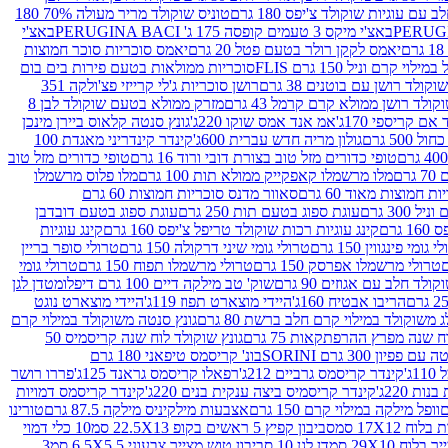
עם עוגיות שוקולד צ'יפס 180 גרם
טוניס שוקולד מריר מעולה 70% 180
באצ'י מיקס 3 טעמים קופסה 175 ג' PERUGINA BACI
באצ'י
יאמס לקקן רולר בטעם פטל 20 גרם
יאמס סוכריות סוכר חמוצות
לוי קרם וניל 150 גרם FLIS
סוכריות ממולאות בטעם פירות בים בום
קולד רושן עם בוטנים 38 גרם
רושן סוכריות ג'לי קרייזי פצ'ולקה 351
ולד רושן ממולא קרם קרמל 43 גרם
מזרק ממולא בטעם שוקולד לבן 8
ם קריספי 170ג'
אמ אנד אמס שוקו 220ג'
גונץ סנטה קלאוס ביירן מינכן
 500 גרם
גולון מריה חדש עברית 600ג'
קינדר קינדריני מאגדת 100
טופי כדורים מזל טוב בצורת דובי ורוד 16 גרם
טופי כדורים מזל טוב
רם
מלו מרשמלו קאפקייק ממולא תות 100 גרם
מלו פלוס מרשמלו
 חמוצות מאוד 60 גרם
סאוור מדנס סוכריות חמוצות 60 גרם
300 גרם
עוגת ספוג בטעם תות 250 גרם
עוגת ספוג בטעם דובדבן
גרם
קינג עוגיות רכות שוקולד טריפל צ'יפס 160 גרם
קינג עוגיות
 גומי פינגווין 150 גרם
טרולי גומי שיני דרקולה 150 גרם
טרולי סופר בריין
טרולי מרשמלו אפרסק 150 גרם
טרולי מרשמלו תפוח 150 גרם
טרולי גומי
לד חלב עם אגוזים 90 גרם
שוק' טב מילקה דיים 100 גרם דיפלומט
דן לגן
הריבו אבטיח 160ג'
היידי מוצארט תפוז 119ג'
היידי מוצארט נוגט
 משוקולד במילוי קרם חלב ברשת 80 גרם
גונץ סנטה משוקולד במילוי קרם
ח שנה מפרץ ההרפתקאות 75 גרם
גונץ שוקולד לוח שנה קריסמיס 50
יון 300 גרם SORINI
בונ' קריסמס טיפאני 180 גרם
ג'
קינדר קריסמס גרביים 212ג'
רפאלו קריסמס גראנד 125ג'
פררו רושר
ת 220ג'
קינדר קריסמיס ביצה ענקית בנים 220ג'
קינדר קריסמס דמויות
וופל מילקה במילוי קרם 150 גרם
אצבעות מילקיניס מילקה 87.5 גרם
טורינו
סביבון קפיץ 5 ראשים בקופ 22.5X13 סמ
10 כלי דמוי
דן לגן 10 סביבון טוש מצייר צבעוני 6.5X5.5 סמ
3