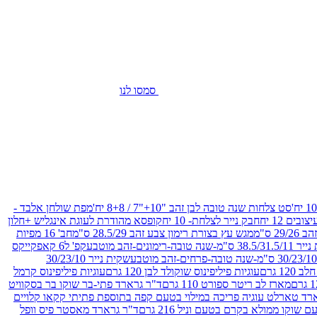
סמסו לנו
סט צלחות שנה טובה לבן זהב "10+"7 / 8+8 יח'
מפת שולחן אלבד -
חבק נייר לצלחת- 10 יח
קופסא מהודרת לעוגת אינגליש +חלון
 ס"מ
מגש עץ בצורת רימון צבע זהב 28.5/29 ס"מ
חב' 16 מפיות
-שנה טובה-רימונים-זהב מוטבע
קפ' ל6 קאפקייקס
שקית נייר 30/23/10
12 גרם
עוגיות פיליפינוס שוקולד לבן 120 גרם
עוגיות פיליפינוס קרמל
מארז לב ריטר ספורט 110 גרם
ד"ר גרארד פתי-בר שוקו בר בסקוויט
רד טארלט עוגיה פריכה במילוי בטעם קפה בתוספת פתיתי קקאו קלויים
קו ממולא בקרם בטעם וניל 216 גרם
ד"ר גרארד מאסטר פיס וופל