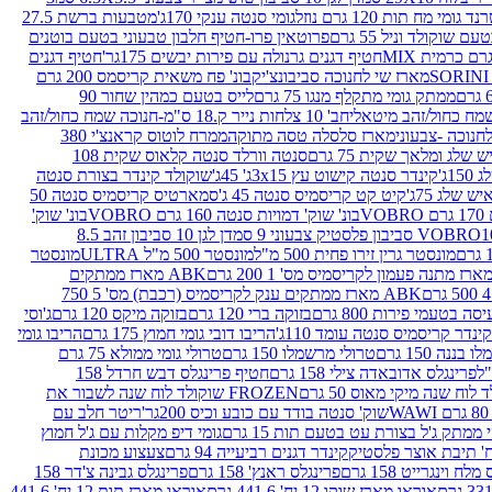
נד גומי מח תות 120 גרם נוזל
גומי סנטה ענקי 170ג'
מטבעות ברשת 27.5
שוקולד וניל 55 גרם
פרוטאין פרו-חטיף חלבון טבעוני בטעם בוטנים
חטיף דגנים גרנולה עם פירות יבשים 175גר'
חטיף דגנים
מארז שי לחנוכה סביבונצ'יק
בונ' פח משאית קריסמס 200 גרם
ממתק גומי מתקלף מנגו 75 גרם
לייס בטעם כמהין שחור 90
חב' 10 צלחות נייר ק.18 ס"מ-חנוכה שמח כחול/זהב
מארז סלסלה טסה מתוקה
ממרח לוטוס קראנצ'י 380
לג ומלאך שקית 75 גרם
סנטה וורלד סנטה קלאוס שקית 108
1ג'
קינדר סנטה קישוט עץ 3x15ג' 45ג'
שוקולד קינדר בצורת סנטה
 שלג 75ג'
קיט קט קריסמיס סנטה 45 ג'
סמארטיס קריסמיס סנטה 50
V
בונ' שוק' דמויות סנטה 160 גרם VOBRO
בונ' שוק'
לסטיק צבעוני 9 סמ
דן לגן 10 סביבון זהב 8.5
מונסטר גרין זירו פחית 500 מ"ל
מונסטר 500 מ"ל ULTRA
מונסטר
ABK מארז ממתקים
ABK מארז ממתקים ענק לקריסמיס (רכבת) מס' 5 750
סה בטעמי פירות 800 גרם
בזוקה ברי 120 גרם
בזוקה מיקס 120 גרם
ג'וסי
קינדר קריסמיס סנטה עומד 110ג'
הריבו דובי גומי חמוץ 175 גרם
הריבו גומי
ננה 150 גרם
טרולי מרשמלו 150 גרם
טרולי גומי ממולא 75 גרם
פרינגלס אדובאדה צילי 158 גרם
חטיף פרינגלס דבש חרדל 158
לוח שנה מיקי מאוס 50 גרם
FROZEN שוקולד לוח שנה לשבור את
שוק' סנטה בודד עם כובע וכיס 200גר'
ריטר חלב עם
י ממתק ג'ל בצורת עט בטעם תות 15 גרם
גומי דיפ מקלות עם ג'ל חמוץ
קינדר דגנים רביעייה 94 גרם
צעצוע מכונת
לח וינגרייט 158 גרם
פרינגלס ראנץ' 158 גרם
פרינגלס גבינה צ'דר 158
אוראו מארז שוקו 12 יח' 441.6 גרם
אוראו מארז תות 12 יח' 441.6