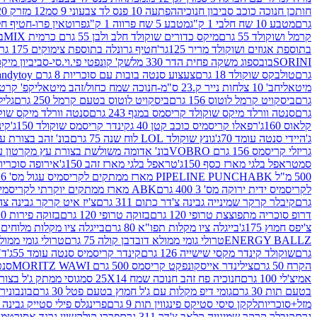
חותכן חנוכה כוכב סביבון חנוכיה
הפתעה 10 פנס לד צבעוני 9 סמ
12 מזרק 20 מל' לעבודות יצירה וקישוט
גרם
מטבע 10 שח חלבי 1 ק"ג
מטבע 5 שח פרווה 1 ק"ג
פרוטאין פרו-חטיף חלבו
קרמל ושוקולד 55 גרם
מיקס כדורים שוקולד חלב ולבן 55 גרם כרמית MIX
בי
בתוספת אגוזים ושוקולד מריר 125גר'
חטיף גרונלה בתוספת צימוקים 175 גר'
SORINI
בובספוג משקה פחית הדר 330 מל
שק' קונפטי פי.וי.סי-סביביון מי
גרם
טולבקס שוקולד 18 גרם
צעצוע סנטה בובות עם סוכריות 8 גרם Candytoy
מיטאלי
חב' 10 צלחות נייר ק.23 ס"מ-חנוכה שמח כחול/זהב מיטאלי
קפ' קרטון + חלון- 8/51/18 
גרם
ביסקויט קרמל לוטוס 156 גרם
ביסקויט לוטוס בטעם קרמל 250 גרם
גלילי
גרם
סנטה וורלד מיקס שוקולד קריסמס במגף 243 גרם
סנטה וורלד מיקס שוקולד 
קלאוס 160ג'
רפאלו קריסמיס כוכב קטן 40 ג
קינדר קריסמס שוקולד 150ג'
קינ
ג'
היידי סנטה עומד 70ג'
גונץ שוקולד LOL לוח שנה 75 גרם
בונ' זהב בצורת עץ מק
גריזלי קריסמס 156 גרם VOBRO
בונ' אדומה משולשת בצורת עץ מקרטון עם שרי 126 ג
סמ
טראפל בלגי מארז כסף 150ג'
טראפל בלגי מארז זהב 150ג'
אירופה סוכריות 
500 מ"ל PIPELINE PUNCH
ABK מארז ממתקים לקריסמיס עגול מס' 6 300 גרם
לקריסמיס ידית ירוקה מס' 3 400 גרם
ABK מארז ממתקים יוקרתי לקריסמיס (מלאך) מס' 7 450 גרם
גרם
קיבלר קרקר שמינייה גבינה צ'דר כתום 311 גרם
צ'יז איט קרקר גבינה צהובה 27
דרופ סוכריה מתפוצצת טרופי 120 גרם
בזוקה טרופי 120 גרם
בזוקה פירות 120 גרם
צ'יפס חמוץ 175ג'
בייגלה ציו מקלות תפו"א 80 גרם
בייגלה ציו מקלות מלוחים 100 גרם
ENERGY BALLZ
טרולי גומי ממולא דובדבן קולה 75 גרם
טרולי גומי ממולא מנג
גרם
שוקולד קינדר מקסי שישייה 126 גרם
קינדר קריסמיס סנטה עומד 55ג'
ד"ר
הקרח 50 גרם
צילינדר אייסקונפקט קריסמס 500 גרם MORITZ WAWI
סנטה 
אמיצ'לי 100 גרם
חנוכיה פח זהב חנוכה שמח 25X14 סמ
גוסי ממתק ג'ל בצורת 
בטעם תות 30 גרם
גומי דיפ מקלות עם ג'ל חמוץ בטעם פטל 30 גרם
בונבונירה ד
מזל+סוכריות
לקקן סיסי סטיקס פינגווין תות 9 גרם
פרינגלס פילי סטייק גבינה 158 גרם
גרם
קיבלר קרקר שמינייה קלאב צ'דר 311 גרם
פררו קולקשיין גרנד אסורטמנט 197.8 