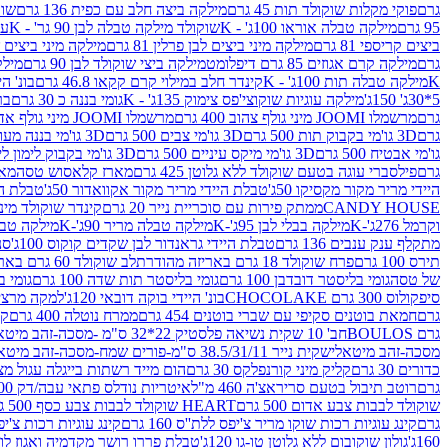
גרם
פוקי מקלות שוקולד תות 45 גרם
מילקה ביצה חלב עם כפית 136 גרם
שוקו
95 גרם
מילקה טבלה אוראו 100ג' - K
שוקולד מילקה טבלה לבן 90 גר' - K
עו
ביצים קריספי 81 גרם
מילקה מיני ביצים לבן פרלין 81 גרם
מילקה מיני ביצים ש.לבן
גרם
מילקה קרם אגוזים 85 גרם דיפלומט
מילקה ביצי שוקולד לבן 90 גרם
מילקה
K
מילקה טבלה תות 100ג' - K
קינדר חלב במילוי קרם קקאו 46.8 גרם
בונ' היי
5*30ג' 150ג'
מילקה עוגיות שוקוצי'פס צימוק 135ג' - K
גומי בננה כ 30 גרם
בר
גרם
מרשמלו JOOMI מיני גולף צהוב 400 גרם
מרשמלו JOOMI מיני גולף אדום 400 גרם
גרם
3D גו'מי בקבוק תות 500 גרם
3D גו'מי צבים 500 גרם
3D גו'מי בננה מעוצב 500 גרם
גו'מי אבטיח 500 גרם
3D גו'מי מיקס עיניים 500 גרם
3D גו'מי בקבוק לימון ליים 500 גרם
גרם
פילסברי עוגה בטעם שוקולד ללא גלוטן 425 גרם
מארז קלאסוש טסה
מאר
היידי מריר מקור מקסיקו 50ג'
טבלת היידי מריר מקור אקוואדור 50ג'
טבלת היי
CANDY HOUSE
ממתק פירות עם סוכריית נייר 20 גרם
קינדר שוקולד מיני פר
וקרמל 276ג'-K
מילקה בבלי לבן 95ג'-K
מילקה טבלה מריר 90ג'-K
מילקה טבלה ח
מתקלף ענק ענבים 136 גרם
טבלת היידי גראנדור לבן שקדים קוקוס 100ג'
סני
תירס 100 גרם
פרח שוקולד 18 גרם באריזה מהודרת
לב שוקולד 60 גרם באריזה מהודרת
של טסה
גומי בליסטר דובדבן 100 גרם
גומי בליסטר תות שדה 100 גרם
גומי בל
סיפקולוס 300 גרם CHOCOLAKE
בונ' היידי בוקה דובאי 120ג'
למקה מרציפן 62% 00
גרם
חמאת בוטנים סקיפי עם שברי בוטנים 454 גרם
ממרח נוטלה 400 גרם
קי
גרם BOULOS
חב' 10 שקית נשיאה פלסטיק 22*32 ס"מ -מסכה-זהב מיטאלי
מסכה-זהב מיטאלי
שקית נייר 38.5/31/11 ס"מ-פורים שמח-מסכה-זהב מיטאלי
כדורים 30 גרם
קליק מיני קורנפלקס 30 גרם
הום מייד רשתות בייגלה עגול מצופה ב
גרם
רוטב תיבול בטעם סריראצ'ה 460 מ"ל
איטריות נודלס פתאי עבה/דק 200 גרם
שוקולד לבבות צבע אדום 500 גרם
HEART שוקולד לבבות צבע כסף 500 גרם
גרם
קינג עוגיות רכות שוקו מריר צ'יפס ללת''ס 160 גרם
קינג עוגיות רכות צ'יפס ק
160ג'
גולון שוקובום ללא גלוטן טו-גו 120ג'
טבלת פררו רושר מקדמיה ואגוז לוז 90 גר