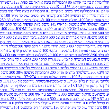
לד מילקה בון בון אוראו 86 גרם
מילקה ביצה אוראו עם כפית 128 גרם
שוקולד
גיות מילקה סנסיישן קקאו 156ג' - K
מילקה מיני ביצים חלב 81 גרם
מילקה ביצים 
 81 גרם
מילקה מיני ביצים ביסקוויט 81 גרם
מילקה ביצה מילוי מיני ביצים 97 גר
 ביצה מילוי קרם רביעייה 124 גרם
קוטדור מיני ביצים שוקולד מריר 100 גרם
די מאונטן פטל 100ג'
טבלת מרסי אגוזים 100ג'
שוקולד מילקה טבלה ג'לי 250 גר'-K
 דובאי שוקולד חלב פיסטוק וקדאיף 145 גרם
קוביות אפיפית במילוי קרם אגוזי לוז
מרשמלו JOOMI לב אדום 400 גרם
מרשמלו JOOMI בננה 400 גרם
3D גו'מי נקניקיה מעוצב 500 גרם
3D גו'מי צי'פס מעוצב 500 גרם
3D גו'מי אפרוחים מעוצב 500 גרם
3D גו'מי דגים מעוצב 500 גרם
ז חגיגי טסה
מארז שי מתוק - שפע טסה
מארז אלגנט טסה
מארז ענק ממתקים
די גראנדור מריר שקד 80ג'
טבלת היידי גראנדור חלב שקד 80ג'
טבלת היידי גר
נדס שברי עוגיות 120 גרם
קינדר מקסי 100 גרם
בר טובלרון שקד כחול 100ג'
לב 90ג'-K
מילקה טבלה יוגורט 100ג' - K
מילקה טבלה שברי אגוז 90ג'-K
קרס ח.בוטנים חמישייה קרימי 182.5ג'
ריץ קרקר 200 גרם
שוקולד מרסי מריר 250 ג
מארז טסה מנות קלאסי
מארז טסה מתוק מתמיד
מארז ים של מות
יסטר עכביש 100 גרם
גומי בליסטר פיצה 100 גרם
גומי בליסטר מילקשייק 100 גרם
2 גרם
למקה מרציפן 54% 200 גרם
למקה מרציפן 38% 200 גרם
קונ
נדר טריס חמישייה 102.5 גרם
מפת שולחן פורים כ 274*137 סמ ניילון
מארז שמי
חב' 20 שקית צלופן 36*17 ס"מ-מסכה-זהב
שקית נייר לבקבוק 11/11/36 ס"מ ס"מ-פורים שמח- דגם ענן
קופ' קרטון חלון 18/15/8 ס"מ -פורים שמח-דגם בועות דקל
שקית קרטון 24.5/19/8 ס"מ-פורים שמח-דגם בועות דקל
שוקולד לבן 120 גרם
מארז טסה פאן
סוכריות ג'לי בטעם פטל 175 גרם
סו
רוטב טריאקי שומשום 300 מ"ל
רוטב טריאקי 300 מ"ל
רוטב סאטה 240 גרם
HEART שוקולד לבבות צבע זהב 500 גרם
סניקרס וופל גליליות 22 גרם
טווי
רמל מלוח 160 גרם
קינג עוגיות רכות שוקולד מריר צ'יפס חלבון 160 גרם
מר
ם
קינדר שוקולד מיני פרנדס 120 גרם
קינדר הפי מומנטס 161 גרם
מילקה ע