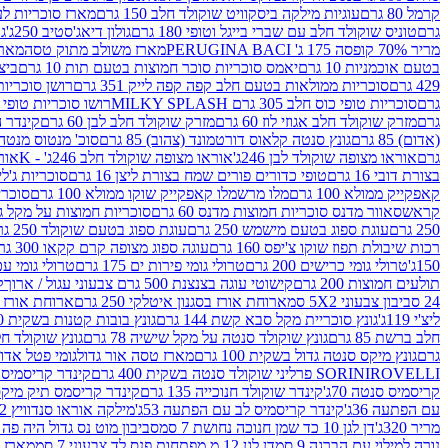
קרמל 80 גרם
עוגיות מילקה ביסקוויט שוקולד חלב 150 גרם
מארז סוכריות לעיס
גרם
טוניס שוקולד חלב עם שברי בייגל וטופי 180 גרם
גולון דיאג'סטיב 250ג'
גו
מריר 70% קופסה 175 ג' PERUGINA BACI
מארז משולב מתוק טסה
מארז
בטעם אוכמניות 10 גרם
יאמס סוכריות סוכר חמוצות בטעם תות 10 גרם
ביצת
429 גרם
סוכריות ממולאות בטעם חלב קפה קפה לייק 351 גרם
רושן סוכריות ג'לי 
גרם
סוכריות טופי כוס חלב 305 גרם MILKY SPLASH
רושו סוכריות טופי חלב 
גרם
מזרק שוקולד חלב אגוזי לוז 60 גרם
מזרק שוקולד חלב לבן 60 גרם
קינדר הפי
(אדום) 85 גרם
גונץ סנטה קלאוס דורטמונד (צהוב) 85 גרם
סוכ' מנטוס מנטה 29.7 גר
גרם
אוראו מצופה שוקולד לבן 246ג'
אוראו מצופה שוקולד חלב 246ג' - K
אוראו
בצורת דובי 16 גרם
טופי כדורים פורים שמח בצורת ליצן 16 גרם
סוכריות ג'לי ב
קאפקייק ממולא 100 גרם
מלו מרשמלו קאפקייק שוקו ממולא 100 גרם
סוכריות ג
קראש
סאוור מדנס סוכריות חמוצות מדנס 60 גרם
סוכריות חמוצות על מקל גולגולת
250 גרם
עוגת ספוג בטעם מישמש 250 גרם
עוגת ספוג בטעם שוקולד 250 גרם
רכות שיבולת תפוז שוקו צ'יפס 160 גרם
עוגה ספוג מצופה קרם קקאו 300 גרם
150ג'
טרולי גומי כרישים 200 גרם
טרולי גומי פירות ים 175 גרם
טרולי גומי עכברים
תולעים חמוצות 200 גרם
קישוטי עוגה בצנצנת 500 גרם צבעוני עגול / ארוך
ק
24 סביבון צבעוני 5X2 סמ
ארוחת אורז בסגנון איטלקי 250 גרם
ארוחת אורז בסגנ
ליצ'י 119ג'
גונץ סוכריית מקל סבא קשת 144 גרם
גונץ בובות קטנות בשקית 100 גרם
חלב ברשת 85 גרם
גונץ שוקולד סנטה על מקל שישיה 78 גרם
גונץ שוקולד חלב ס
גרם
גונץ מיקס סנטה גדול בשקית 100 גרם
מארז טסה אור גדול
גומי פטל אדום 
ROVELLI פרליני שוקולד סנטה בשקית 400 גרם
SORINI
קינדר קריסמיס מיק
קריסמיס סנטה 70ג'
קינדר שוקולד חנוכייה 135 גרם
קינדר קריסמס תיק מיקס 193
עם הפתעה 36ג'
קינדר קריסמיס לב עם הפתעה 53ג'
מילקה אוראו סנדוויץ 92 גרם
מריר 320ג'
דן לגן 10 כד שמן חנוכה נחושת 7 סמ
סביבון מוט נס גדול היה פה ברש
נורה למילוי עם הברגה 9 סמ
דן לגן 12 מ.מפתחות פנס לד צבעוני 7 סמ
מארז 3 מזרקים לאפייה ולבישול 10 מל'