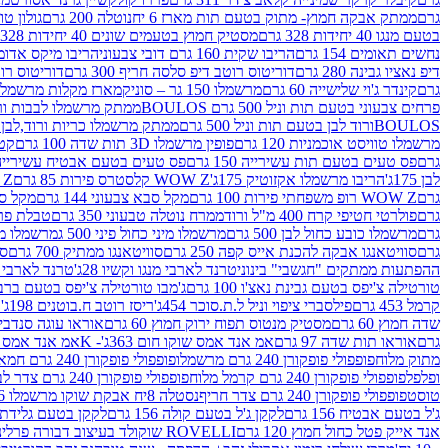
גרם
ממתק אבקה חמוץ- מתוק בטעם תות מארז 6 יח
נוטלה 200 גרם
גולון טוו
בטעם מנגו 40 יחידות 328 גרם
מסטיק חמוץ בטעמים שונים 40 יחידות 328 גרם
נחשים תאומים 154 גרם
הריבו שקית 160 גרם דובי צבעוני
הריבו מיקס אדומים 175
דיפ נאציו גבינה 280 גרם
דוריטוס רוטב דיפ סלסה חריף 300 גרם
דוריטוס רוטב
גרם
קינדר ג'וי שלישייה 60 גרם
מרשמלו 150 גר – סוניק
מארז מקלות מרשמלו יאמס צבע
פרחים צבעוני בטעם תות וניל 500 גרם BOULOS
ממתק מרשמלו לבבות ורוד לבן ב
BOULOSורוד לבן בטעם תות וניל 500 גרם
ממתק מרשמלו כריות ורוד,לבן בטעם תות 
מרשמלו טוויסט אוכמניות 120 גרם
פופין מרשמלו 3D תות שדה 100 גרם
קטש
גרם
פס טעים בטעם תות עשירייה 150 גרם
פס טעים בטעם אבטיח עשירייה 150 גר
לבן 175ג'
הריבו מרשמלו אקזוטיק 175ג'
WOW Z קלסטרס פירות 85 גרם
WOW Z ק
גרם
WOW Z רופ משפחתי פירות 100 גרם
מקל סבא צבעוני 144 גרם
מקל סבא 
גרם
פולרטי חטיפי קרח 400 מ"ל ורוד
ממרח נוטלה טבעוני 350 גרם
טבלת פררו ר
גרם
מרשמלו כובע כחול לבן 500 גרם
מרשמלו מיני כחול פיני 500 ג
מרשמלו מיני 
גרם
סוויטאנגו אבקה להכנת אייס קפה 250 גרם
סוויטאנגו ממתיק 700 גרם
סו
ההפתעות ממתקים "חגשבי" בינוני
טרנד לארבי מנגו וקשיו 28ג'
טרנד לארבי תו
טורטילה צ'יפס בטעם גבינת נאצ'ו 100 גרם
ג'מבו טורטילה צ'יפס בטעם ברביקיו 00
קרמל 453 גרם
פילסברי ציפוי וניל ל.ת.סוכר 454ג'
ריסז רוטב ח.בוטנים 198ג'
ק
שדה חמוץ 60 גרם
מסטיק מנטוס תפוח ירוק חמוץ 60 גרם
אוראו עוגה סנדביץ שו
גרם
אוראו תות שדה 97 גרם
אמ אנד אמס שוקו חום 363ג'- K
אמ אנד אמס צהו
מתוק מלוח
פופפולי פופקורן 240 גרם מרשמלו
פופפולי פופקורן 240 גרם חמאה סינמה
ופלפל
פופפולי פופקורן 240 גרם קרמל מלוח
פופפולי פופקורן 240 גרם צדר לבן
טוסט
פופפולי פופקורן 240 גרם צדר חריף
נסטלה 8יח אבקת שוקו מרשמלו 193.6ג'
ג'ל בטעם אבטיח 156 גרם
לקקן ג'ל בטעם קולה 156 גרם
לקקן בטעם גלידת שוקו
אנד אייק פטל כחול חמוץ 120 גרם
ROVELLI שוקולד בעיצוב דבורה פרלינים 800 גרם