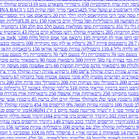
ה תות שדה ודומדמניות 150 גרם
היידי מוצארט נוגט 119ג'
טוניס שוקולד חלב 
לון דיאג'סטיב ש.שועל שוק' 425ג'
באצ'י מריר קפה שקית 125 ג' PERUGINA BACI
 טסה שובי דובי מתוק
יאמס לקקן רולר תות 20 גרם
יאמס אבן נייר ומספריים 18 גרם
 הפתעה 18 גרם
גליליות וופל במילוי קרם בראוניז 150 גרם FLIS
גליליות וופל במי
ג'ל 351 גרם
סוכריות טופי ממולאות בטעם חלב כוס חלב 150 גרם
חטיף שו
קורובקה 205 גרם
חטיף שוקולד רושן ממולא קרם ברולה 43 גרם
חטיף שוק
 היפו אגוזי לוז חמישייה 105 גרם
אמ אנד אמס קרמל מלוח 200ג' K
אם אנד א
ם
מנטוס פירות 29.7 גרם
לוק או לוק גומי נקניקייה 100 גרם
גומי כובע כחול
 גלידה גליל 110.4 גרם
מילקה עוגיות סנסיישן אוראו 156 גרם
אבקת קקאו 400 גרם
טעם מנגו 70 גרם
סוכריות ג'לי בטעם ליצ'י 70 גרם
סוכריות ג'לי בטעם ענבים 70 ג
ומי בצורת עין כ50 יחידות 500 גרם
מארז סנטה 90 גרם
סאוור מדנס סוכריות
 90 גרם
סאוור מדנס סוכריות חמוצות 60 גרם fire
עוגה ספוג מצופה קרם וניל 
קינג עוגיות רכות שוקולד צ'יפס 160 גרם
קינג עוגיות רכות שוקולד מריר צ'יפס 160 
אורביט רפרשרס מסטיק ללא סוכר בטעם אבטיח פטל בקבוקון 67 גרם
טרולי
 200 גרם
טרולי גומי נשיקות תות 200 גרם
טרולי גומי פרות חלב 200 גרם
רפט רוטב ברבקיו טריאקי מתוק 510 מ"ל
בר שוקולד באונטי 57 גר'
מילקה שוקו
ון מקסיקני 250 גרם
ארוחת אורז אושפלו 250 גרם
ארוחת אורז מג'דרה 250 גרם
גונץ אנשי שלג משוקולד במילוי קרם חלב ברשת 85 גרם
גונץ אנשי שלג
נטה 100 גרם
גונץ עוגיות חמאה 9% קריסמיס פח 454 גרם
גונץ שוקולד לו
שחור סטי 1 ק"ג
שוק' סורינטה סנטה מיקס 1 ק"ג SORINI
בונ' קריסמס סנטה עם פפ
ס דמות 102 ג'
קינדר קריסמיס מיני פריינדס 164ג'
קינדר סנטה מילקי קרמל 110
ג'
קינדר קריסמיס קלנדר כוכב מעורב 149 ג'
קינדר קריסמיס ביצה ענקית בנו
מילקה שוקולד חלב עם עדשים 100 גרם
מילקה עוגיות סנסיישן 156 גרם
ת 14 סמ
אקדח 2 סביבון אור+ 3 פרופלור בלוח 33X16 סמ
סביבון 5 קומות בלוח 17X12 סמ
מזרק גדול לאפייה - 50 מל'
4 סביבון טוש מצייר בלוח 29X10 סמ