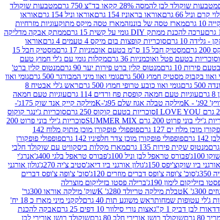
מטבעות שוקולד לבן להמסה 28% קקאו בד"צ 750 גרם
מטבעות שוקולד
קרם וניל 66 גרם
אוראו בראוניז 154 גרם
אוראו וניל 154 גרם
אוראו
1 גרם
מארז טסה של בוננזה
מארז טסה מיקס מתוק
עוגיות מזרחיות
ערכה להכנת ממתק DIY גומי על קשית 15 גרם
ממתק אבקה מדליקה
גלידה 10 גרם
סוכריות קופצות בום מיקס 4 טעמים 4 גרם
אוראו
 גרם
מסטיק חבל 15 ס"מ בטעם אוכמניות 17 גרם
מסטיק חבל 15
וכריות בטעם פטל ואוכמניות 36 גרם
מקלות גומי עם ג'לי חמוץ טעם
ם פירות 10 גרם
מנטוס קלין ברט פירות יער 90 גרם
מנטוס קלין ברט'
 ואוו בקבוק מסטיק חמוץ 500 גרם
גומי ואוו מיני המבורגר 500 גרם
גומי ואוו
50 גרם
גומי ואוו כובע טרופי חמוץ 500 גרם
ראש ג'לי אבטיח 8
ם
עוגיות טעם חמאה קופסת פח ורדים 114 גרם
עוגיות טעם חמאה
' - K
מילקה טבלה אגוז שלם 95ג'-K
מילקה קייק אנד שוק 175ג'-
סוכריות בטעם קוקוס 250 גרם
סוכריות ג'ינגר קוקוס
ג'ילי בוני פרוט 200 גרם SUMMER MIX
סוכריות ג'ילי בוני פרוט 200
רן מוכן מלח ים 127 גרם
פופפולי פופקורן מוכן מתוק מלוח 142
 גרם
פופפולי פופקורן מוכן צדר חלפיניו 142 גרם
פופפולי פופקורן
מנטוס שקית פירות 135 גרם
מארז מקלות ביסקוויט עם שוקולד חלבי
100ג'
פבורס טראפל לבן וניל 100ג'
פבורס טראפל בלגי 400ג'
אנרג'י
ורגני ביו שוקוצ'יפס 150ג'
גולון אורגני ביו דיאג'סטיב צ'יה 270ג'
גולון אורגני
3ג'
סוכ' צ'ופה צ'ופס דברים מוזרים 120ג'
סוכ' צ'ופה צ'ופס דברים
ו בזיליקום לימון 190ג'
ברילה פסטו בזיליקום מוצרלה
3ג' K
טבלת מילקה טריולד 280ג' K
שוק' מילקה אוראו 300גר'
ות ג'לי עטופות שמחות
ראש משוגע תות 40 גרם
לקקני מיני מארז כ 18 יח'
אורז לבן דביק 1 ק"ג
אצות נורי סילוור 10 דפים 25 גרם
אבקה להכנת
80 גרם
שוקולד רושן אורירי חלב 80 גרם
שוקולד רושן אורירי לבן