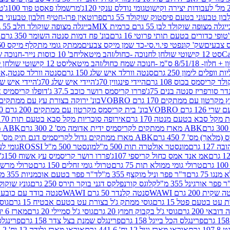
גומי נודלס ענקי 120ג'
מרשמלו פאסט פוד 100ג'
טר
ן טבעוני בטעם פיסטוק שוקולד 55 גרם
פרוטאין פרו-חטיף חלבון טבעוני בטעם 
יגלה מצופה שוקולד לבן 55 גרם כרמית MIX
בייגלה מצופה שוקולד חלב 55 גרם כרמית MIX
טופי כדורים בטעם תותי פרוטי 16 גרם
בונ' פח דמות סנטה השומר 350 גרם SORINI
קס צבעים
שק' קונפטי פי.וי.סי-כד שמן מיקס צבעים
ממתק גומי מתקלף מיקס 60 גרם
סט 12 קישוטי שולחן לחנוכה -כחול/זהב מיטאלי
חב' 10 כוסות נייר-חנוכה שמח כחול/זהב מיטאלי
ס"מ -חנוכה שמח כחול/זהב מיטאלי
סט 12 קישוטי שולחן לחנוכה -צבעוני
ות וופלים לימון 250 גרם
סנטה וורלד איש שלג 150 גרם
סנטה וורלד סנטה,איש ש
קריסמס בכוס 108 גרם
היידי פינגווין 70ג'
היידי איש שלג 70ג'
היידי איש שלג 50
דר סורפריז סנטה בנים 75ג'
פררו קריסמס רושר כוכב 37.5 ג'
דופלו קריסמיס איש
רטון עם ממתקים 170 גרם VOBRO
בונ' ירוקה בצורת עץ עם ממתקים 170 גרם OBRO
רם VOBRO
בונ' בית קריסמס מקרטון עם ממתקים 200 גרם VOBRO
10 סביבון פ
מקל סבא בטעם מנטה 170 גרם
אירופה סוכריות מקל סבא בטעם תות 170 גרם
ABK מארז ממתקים לקריסמיס ידית אדומה מס' 2 300 גרם
ABK מארז מתנה פעמון לקריסמיס מס' 1 200 גרם
ABK מארז ממתקים גדול לקריסמיס דגם תיק מס' 4 500 גרם
1 גרם
מונסטר אולטרה תות 500 מ"ל
מונסטר 500 מ"ל ROSSI
גומי לעי
אמ אנד אמס כחול קריספי 107ג'
פררו רושר קריסמיס עץ אשוח 150ג'
טרולי גומי ממולא תות 75 גרם
טרולי גומי זחלים 150 גרם
טרולי מרשמלו ב
ו 75 גרם
ד"ר פפר וניל מוקצף 355 מ"ל
ד"ר פפר בטעם אוכמניות 355 מ"ל
 פפר אורגינל 355 מ"ל
קלוגס קורנפלקס דגני בוקר תירס 250 גרם
גונץ שוקולד 
שקית 200 גרם WAWI
סנטה קלנדר 50 גרם WAWI
סנטה בודד עם כובע 80 גרם WAWI
עט בטעם פטל 15 גרם
גוסי ממתק ג'ל בצורת עט בטעם אבטיח 15 גרם
גוס
ובאי 200 גרם
גוסי ג'ל בקבוק חמוץ 20 גרם
גוסי ג'ל סמיילי 20 גרם
מארז 6 יח' תיבת אוצר פלסטיק
פרינגלס הכל בייגל 158 גרם
פרינגלס שמנת בצל צדר 158 גרם
פרינגלס מ
גרם
אוראו מארז וניל 12 יח' 441.6 גרם
אוראו מארז גלידה 12 יח' 331.2 גרם