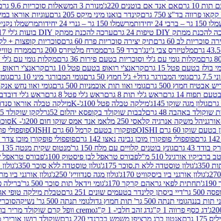
ת 10 גרם
אם אנד אם בוטנים 220ג'
מנורת 3 המשאלות סוכריות 9.6 גרם
קינדר בואנו מיני מיקס 205 גרם
עוגיות אוראו במילוי 
– ברבי 24 יחידות
מרשמלו 150 גר – גנרי 24 יחידות
מרשמלו נקניקייה 0
להכנת ממתק DIY טיפות 24 גרם
ערכה להכנת ממתק DIY בועות ג'לי 17 גרם
 סוכריות לב 60 גרם
תיק יצירה סוכריות פרח 60 גרם
סוכריות קופצות + לקקן - 
מלטיזרס צבי ג'ינג'רברד 59 גרם
ממרח מלטיזרס 200 גרם
ממרח טוויקס 200
מקלות גומי עם ג'לי וסוכריות בטעם פירות 36 גרם
מקלות גומי עם ג'לי וס
י בולז בטעם פטל 15 גרם
קראנצ'י רואופ בטעם פטל 10 גרם
קראנצ'י רואופ בטע
גרם
גומי המבורגר גדול+ ג'ל חמוץ 50 גרם
גומי המבורגר מיני 10 גרם
גומי
ש אבטיח חמוץ 500 גרם
גומי ואוו תות אוכמניות 500 גרם
גומי ואוו נחש אנקונדה 0
 תפוח 14 גרם
ראש ג'לי תות 8 גרם
ראש ג'לי פטל 8 גרם
ראש ג'לי דובדבן 8 גר
גולון מגה שוקו 145ג'
מילקה טבלה פטל 100ג'-K
מילקה טבלה אוראו סנדוויץ' 92ג
שוקולד באהבה 48 גרם
לבבות שוקולד בקופסא יהלום 52גר
לקקן שוקולד 25 גרם I LOVE YOU
הל משקה אנרגיה קלאסי 250 מל
אמ אנד אמס שוקו חום 200ג'- K
סוכריות 
עם שוקו 60 גרם OISHI
פופקורן בטעם קרמל 60 גרם OISHI
פופפולי פופקו
פופפולי פופקורן מוכן גבינה נאצו 142 גרם
פופפולי פופקורן מוכן צדר לבן 142
ודד 43 גרם
גונץ בוטנים קלויים עם מלח 150 גר'
מנטוס שקית מנטה 135 גרם
רביקיו אורגינל 510 מ"ל
פבורס טראפל לבן פיסטוק 100ג'
פבורס טראפל שוקו 
35ג'
גולון טוסטדה ללא ת.סוכר 175ג'
גולון טוסטדה ללא סוכר 350ג'
גולון א
גולון אורגני ביו ביסקוויט 170ג'
גולון מגה סנדוויץ' 250ג'
גולון אורגני ביו מריה 50
'
תחתית לפאי גראהם קרקר 170ג'
גומי וידאל תות סוכר 500 גר'
ברילה פסט
50 גר'
דיי ביסתן קלינדר בטעמים שונים 251 גרם
טבלת מילקה טופי אגוזים 00
גומי תנתה 500 גר' תות חמוץ גדול
גומי תנתה 500 גר' נשיקה
סוכרי
דג כסף פרווה 1 ק"ג
דג זהב חלבי- 1 ק"ג
cremo וופל קרם שוקולד מריר בודד
1 גרם
אנטון ברג מרציפן משמש בברנדי 220 גרם
שוקולד רושן אורירי מריר 