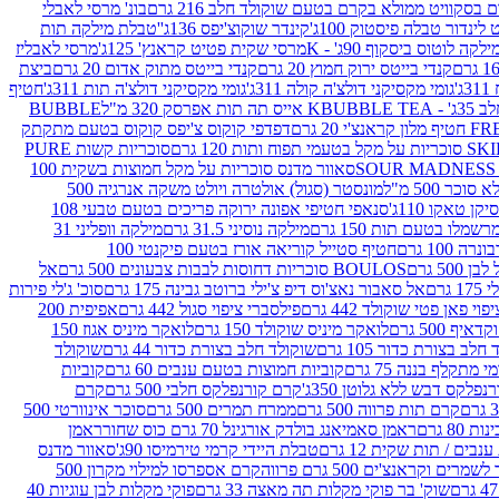
סקוויט ממולא בקרם בטעם שוקולד חלב 216 גרם
בונ' מרסי לאבלי
 לינדור טבלה פיסטוק 100ג'
קינדר שוקוצ'יפס 136ג'
'טבלת מילקה תות
ילקה לוטוס ביסקוף 90ג' - K
מרסי שקית פטיט קראנץ' 125ג'
מרסי לאבליז
קנדי בייטס ירוק חמוץ 20 גרם
קנדי בייטס מתוק אדום 20 גרם
ביצת
'
גומי מקסיקני דולצ'ה קולה 311ג'
גומי מקסיקני דולצ'ה תות 311ג'
חטיף
' - K
BUBBLE TEA אייס תה תות אפרסק 320 מ"ל
BUBBLE
דפדפי קוקוס צ'יפס קוקוס בטעם מתקתק
ח ותות 120 גרם
סוכריות קשות PURE
סאוור מדנס סוכריות על מקל חמוצות בשקית 100
 500 מ"ל
מונסטר (סגול) אולטרה ויולט משקה אנרגיה 500
ן טאקו 110ג'
סנאפי חטיפי אפונה ירוקה פריכים בטעם טבעי 108
מלו בטעם תות 150 גרם
מילקה נוסיני 31.5 גרם
מילקה וופליני 31
100 גרם
חטיף סטייל קוריאה אורז בטעם פיקנטי 100
BOULOS סוכריות דחוסות לבבות צבעונים 500 גרם
אל
רם
אל סאבור נאצ'וס דיפ צ'ילי ברוטב גבינה 175 גרם
סוכ' ג'לי פירות
י פאן פטי שוקולד 442 גרם
פילסברי ציפוי סגול 442 גרם
אפיפית 200
 500 גרם
לואקר מיניס שוקולד 150 גרם
לואקר מיניס אגוז 150
לב בצורת כדור 105 גרם
שוקולד חלב בצורת כדור 44 גרם
שוקולד
מי מתקלף בננה 75 גרם
קוביות חמוצות בטעם ענבים 60 גרם
קוביות
פלקס דבש ללא גלוטן 350ג'
קרם קורנפלקס חלבי 500 גרם
קרם
קרם תות פרווה 500 גרם
ממרח תמרים 500 גרם
סוכר אינוורטי 500
ראמן סאמיאנג בולדק אורגינל 70 גרם כוס שחור
ראמן
ים / תות שקית 12 גרם
טבלת היידי קרמי טירמיסו 90ג'
סאוור מדנס
ים וקראנצ'ים 500 גרם פרווה
קרם אספרסו למילוי מקרון 500
שוק' בר פוקי מקלות תה מאצה 33 גרם
פוקי מקלות לבן עוגיות 40