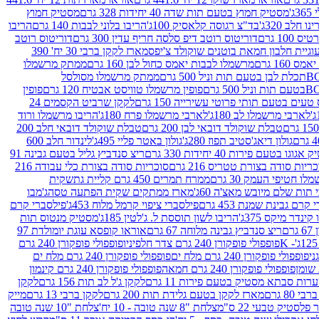
ג'
מסטיק חמוץ בטעם תות שדה 40 יחידות 328 גרם
מסטיק חמוץ
 חלב 320ג'
בד"צ רגוסה קלאסיק 100ג'
הריבו בלוני לבבות 140 גרם
הריבו
100 גרם
דוריטוס רוטב דיפ סלסה חריף עדין 300 גרם
דוריטוס רוטב
וגיית חלבון חמאת בוטנים שוקולד צ'יפס
מארז לקקן ברבי 30 יח' 390
160 גרם
מרשמלו לבבות יאמס כחול לבן 160 גרם
ממתק מרשמלו
ממתק מרשמלו מסולסל
פופין מרשמלו טוויסט אבטיח 120 גרם
פופין
טעים בטעם תותי פרוטי עשירייה 150 גרם
לקקן שרביט הקסמים 24
לארבי מרשמלו לב 180ג'
לארבי מרשמלו פרח 180ג'
הריבו מרשמלו ורוד
טבלת שוקולד דובאי לבן 200 גרם
טבלת שוקולד דובאי חלב 200
גולון דיאג'סטיב תפוז 280ג'
גולון באטר פליי 495ג'
לינדור חלב 600
גוגו בטעם פירות 40 יחידות 330 גרם
ריצ סנדביץ גליל בטעם גבינה 91
ריות סודה בצורת טטריס 216 גרם
סוכריות סודה בצורת כלי עבודה 216
לו חטיפי העמק 30 גרם
ממרח תמרים 450 גרם קליית גת
שקית
תות שלם מיובש מאצ'ה 60ג'
מארז ממתקים שקית הפתעה טסה
ג'מבו
קרם גבינת שמנת 453 גרם
פילסברי ציפוי קרמל מלוח 453ג'
פילסברי קרם
קינדר מיקס 375ג'
הריבו לשון תוססת ל. ג'לטין 185ג'
מסטיק מנטוס תות
ם
ריצ סנדביץ גבינה מלוחה 67 גרם
אוראו קופסא עוגת יומולדת 97
פופפולי פופקורן 240 גרם צדר חלפיניו
פופפולי פופקורן 240 גרם
פופפולי פופקורן 240 גרם מלח ים
פופפולי פופקורן 240 גרם מלח ים
פופפולי פופקורן 240 גרם חמאה
פופפולי פופקורן 240 גרם קינמון
ות סבתא מסטיק בטעם פירות 11 גרם
לקקן ג'ל לב תות 156 גרם
לקקן
מארז לקקן בטעם גלידת תות 200 גרם
לקקן ברבי 13 גרם
מייק
פלסטיק טבעי 22 ס"מ
צלחת "8 שנה טובה - 10 יח'
צלחת "10 שנה טובה