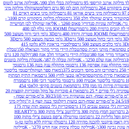
 מילקה ארנב קריספי 95 גרם
מילקה בבלי חלב 90ג'-K
מילקה ארנב לוטוס
ביסקוויט 264 גרם
מילקה חום לבן 90 גרם דיפלומט
שוקולד מילקה מיני
ם
מילקה מיני ביצים אוראו 81 גרם
מילקה מיני ביצים דאיים 81
קוטדור ביצים שוקולד חלב 350 גרם
טבלת מילקה ביסקוויט קרם 100ג' -
מילקה עוגיות סנדוויץ' פאוס 260ג' - K
ליאון שוקולד לבן חמישייה
 קוביס כרמית 200 גרם
מרשמלו JOOMI מיני גולף לבן 400
מרשמלו JOOMI פטריה ורודה 400 גרם
3D גו'מי דובי ורוד מעוצב 500
3D גו'מי דובי כחול מעוצב 500 גרם
3D גו'מי כבשה מעוצב 500 גרם
3D
3D גו'מי כלבים מעוצב 500 גרם
פילסברי בראוניז ללא גלוטן 415
 טסה
מארז מותגי הבית טסה
טבלת היידי מריר מקור וונצואלה 50ג'
טבלת
אנדור מריר אגוז 80ג'
טבלת היידי גראנדור חלב אגוז 80ג'
רולטה 120 גרם
מילקה אגוז שלם 250ג' - K
מילקה טבלה לו 87ג'-K
טבלת מילקה בוטנים
גומי מתקלף ענק אפרסק 136 גרם
גומי מתקלף ענק בננה 136 גרם
גומי
רם
הריבו זהב מקסי דובונים 375ג'
מארז ספר ושוקולדים
גומי בליסטר
גים
מארז סירת מתוקטסה
סילאן טבעי לחיץ 500 גרם
מארז התיק המתוק
גומי בליסטר אבטיח 100 גרם
גומי בליסטר דובי 100 גרם
ממרח
פיטורת פירות בון ממן 370 גרם
חמאת בוטנים סקיפי קלאסי 454
נייה ג'לי פורים * 25 גרם
מארז 4 סוכריות על מקל וסוכריות קופצות 20
שקית נייר 30/23/10 ס"מ-פורים שמח -
גומי בננה קצף 1 ק"ג
קליק מיני
כריות ג'לי בטעם ענבים 175 גרם
סוכריות ג'לי בטעם תות שדה 175
רוטב חמוץ מתוק 300 מ"ל
רוטב צ'ילי מתוק 300 מ"ל
HEART
קס וופל גליליות 22 גרם
ג'מבו טורטילה צ'יפס בטעם צ'ילי מתוק 100
ק ראמן פיקנטי להכנה מהירה 120 גרם
גולון שרקיז ללא גלוטן טו-גו
וגת גבינה 300ג'-K
מילקה טבלה צימוק אגוז חדש 270ג' - K
מילקה