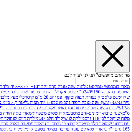
מה אתם מחפשים? תנו לנו לעזור לכם
מארז בומבסטי טסה
סט צלחות שנה טובה קרם זהב "10+"7 / 8+8 יח'
צלחת נייר 10" 
הטבעה בזהב כ- 150*240ס"מ
טופר אקרילי+הדפס צבעוני שנה טובה
מעמד עץ
שקוף
מגש פלסטיק בצורת תפוח שקוף+פס זהב 28 ס"מ קוטר
כלי מעץ מלבני 20*20 *6 +גב בצורת תפוח ג.20 ס"מ-שנה ט
נייר 33/33 (2/ש)-שנה טובה תפוח-זהב מוטבע
12 יח' תפוח גליטר ק.3 ס"מ-אדום
25/17/8 ס"מ- שנה טובה פרחוני זהב מוטבע
קערה פלסטי בצורת תפוח ק.22 ג.7 ס"מ
ס"מ-שנה טובה-רימונים-זהב מוטבע
מארז טסוש משפחתי
מארז טסה חוויה מ
מלוח שוקולד לבן 118 גרם
מילקה לו שוקולד חלב 87ג'
מילקה דיים שוקולד חלב קרמ
עם דובוני שוקולד חלב במילוי קרם 175 גרם
ד"ר גרארד פתי-בר דאבל קרם בסק
165 גרם
ד"ר גרארד טארלט עוגיה פריכה במילוי בטעם קרמל מלוח בתוספת פתיתי 