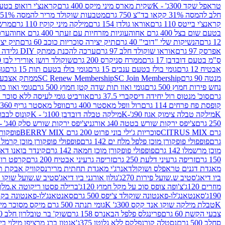
טראפל שקד 300ג' - K
שקית מארס מיני מיקס 400 גרם
קראנצ'י רואופ בטעם תו
חלב להמסה 31% קקאו בד"צ 750 גרם
מטבעות שוקולד מריר להמסה 51% קקאו פרווה בד"צ 750 גרם
קראנצ'י בייטס 110 גרם
אוראו גולדן 154 גרם
מילקה מיני קוקיז 110 גרם
מרשמלו 150 גר 
בטעם שום בצל 400 גרם אחוה
עוגיות מזרחיות עם זעתר 400 גרם אחוה
ערכה 
12 גרם
הנשיקות שלי "דובי" 40 גרם
תיק יצירה סוכריות כוכב 60 גרם
תיק יצירה
אפרסק 97 גרם
אוראו שוקולד חלב 97 גרם
ערכה להכנת ממתק DIY גלידה 43.5 גרם
ס"מ בטעם דובדבן 17 גרם
ממרח סניקרס 200 גרם
שוקולד רושן אורירי לבן 80 גרם
אבטיח 12 גרם
גומי בולז בטעם ענבים 15 גרם
גומי בולז בטעם תות 15 גרם
גומ
מנטה 90 גרם
SC Join Membership
SC Renew Membership
ממתק אצבעוני 7.5 
נחש פירות חמוץ 500 גרם
גומי ואוו תות שדה קטן חמוץ 500 גרם
גומי ואוו כרי
גרם
סוכ' מנטוס רול יחידה דיסקברי 37.5 גרם
אורביט גומי לעיסה ללא סוכר בטעם
קופסת פח פרחים 114 גרם
רול וופל מאסטר 400 גרם
וופל מאסטר גריף 360 גרם
K
מילקה טבלה צימוק אגוז 90ג'-K
מילקה טבלה דובדבן 100ג' - K
קונוס לבבות 
250 גרם
צ'יפס ירקות שורש בטטה 40ג אורגני
צ'יפס ירקות שורש סלק 40ג' -אורגני
גרם CITRUS MIX
סוכריות ג'ילי בוני פרוט 200 גרם BERRY MIX
פופקורן בט
גרם
פופפולי פופקורן מוכן פלפל מלח ים 142 גרם
פופפולי פופקורן מוכן קרמל 142 גרם
מוכן מרשמלו 142 גרם
פופפולי פופקורן מוכן חמאה 142 גרם
קינדר בואנו דארק ב
150 גרם
זריפה גרעיני דלעת 250 גרם
זריפה גרעיני אבטיח 200 גרם
קרפט רוטב ב
מאגדת דגנים טראפלס ושוקולד
אנרג'י מאגדת תחתית מריר
נסקוויק אבקת תות 0
ביו דיאג'סטיב ש.שועל פירות 270ג'
גולון אורגני ביו דיאג'סטיב ש.שועל שוקו 270ג'
מוזרים 120ג'
צ'ופה צופס סוכ על מקל חמוץ 120ג'
ברילה פסטו ריקוטה א.מלך 190ג
190ג'
סאנטאנג'לו-פאנטונה שוקולד צ'יפס 500 גרם
סאנטאנג'לו-פאנטונה בקופסה 0
K
טבלת מילקה שוקו אנד קקס 300ג' K
גומי תנתה 500 גרם מיקס מסוכר מיני תות בננה
צבעי הקשת 60 גרם
פרינגלס פלפל הבאנרס 158 גרם
שוק' בר טובלרון חלב 200ג'
סחלב 500 גרם
נסטלה קורנפלקס ללא גלוטן 375ג'
אנטון ברג מרציפן מילוי בייליס 75