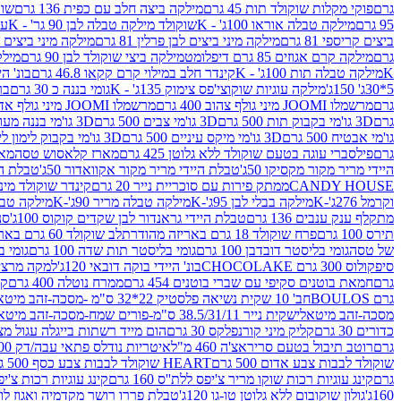
גרם
פוקי מקלות שוקולד תות 45 גרם
מילקה ביצה חלב עם כפית 136 גרם
שוקו
95 גרם
מילקה טבלה אוראו 100ג' - K
שוקולד מילקה טבלה לבן 90 גר' - K
עו
ביצים קריספי 81 גרם
מילקה מיני ביצים לבן פרלין 81 גרם
מילקה מיני ביצים ש.לבן
גרם
מילקה קרם אגוזים 85 גרם דיפלומט
מילקה ביצי שוקולד לבן 90 גרם
מילקה
K
מילקה טבלה תות 100ג' - K
קינדר חלב במילוי קרם קקאו 46.8 גרם
בונ' היי
5*30ג' 150ג'
מילקה עוגיות שוקוצי'פס צימוק 135ג' - K
גומי בננה כ 30 גרם
בר
גרם
מרשמלו JOOMI מיני גולף צהוב 400 גרם
מרשמלו JOOMI מיני גולף אדום 400 גרם
גרם
3D גו'מי בקבוק תות 500 גרם
3D גו'מי צבים 500 גרם
3D גו'מי בננה מעוצב 500 גרם
גו'מי אבטיח 500 גרם
3D גו'מי מיקס עיניים 500 גרם
3D גו'מי בקבוק לימון ליים 500 גרם
גרם
פילסברי עוגה בטעם שוקולד ללא גלוטן 425 גרם
מארז קלאסוש טסה
מאר
היידי מריר מקור מקסיקו 50ג'
טבלת היידי מריר מקור אקוואדור 50ג'
טבלת היי
CANDY HOUSE
ממתק פירות עם סוכריית נייר 20 גרם
קינדר שוקולד מיני פר
וקרמל 276ג'-K
מילקה בבלי לבן 95ג'-K
מילקה טבלה מריר 90ג'-K
מילקה טבלה ח
מתקלף ענק ענבים 136 גרם
טבלת היידי גראנדור לבן שקדים קוקוס 100ג'
סני
תירס 100 גרם
פרח שוקולד 18 גרם באריזה מהודרת
לב שוקולד 60 גרם באריזה מהודרת
של טסה
גומי בליסטר דובדבן 100 גרם
גומי בליסטר תות שדה 100 גרם
גומי בל
סיפקולוס 300 גרם CHOCOLAKE
בונ' היידי בוקה דובאי 120ג'
למקה מרציפן 62% 00
גרם
חמאת בוטנים סקיפי עם שברי בוטנים 454 גרם
ממרח נוטלה 400 גרם
קי
גרם BOULOS
חב' 10 שקית נשיאה פלסטיק 22*32 ס"מ -מסכה-זהב מיטאלי
מסכה-זהב מיטאלי
שקית נייר 38.5/31/11 ס"מ-פורים שמח-מסכה-זהב מיטאלי
כדורים 30 גרם
קליק מיני קורנפלקס 30 גרם
הום מייד רשתות בייגלה עגול מצופה ב
גרם
רוטב תיבול בטעם סריראצ'ה 460 מ"ל
איטריות נודלס פתאי עבה/דק 200 גרם
שוקולד לבבות צבע אדום 500 גרם
HEART שוקולד לבבות צבע כסף 500 גרם
גרם
קינג עוגיות רכות שוקו מריר צ'יפס ללת''ס 160 גרם
קינג עוגיות רכות צ'יפס ק
160ג'
גולון שוקובום ללא גלוטן טו-גו 120ג'
טבלת פררו רושר מקדמיה ואגוז לוז 90 גר