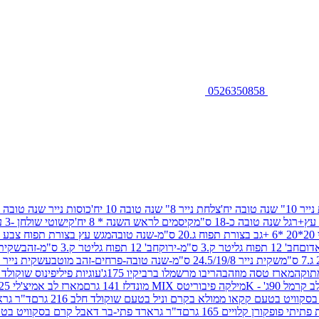
0526350858
שנה טובה יח'
צלחת נייר 8" שנה טובה 10 יח'
כוסות נייר שנה טובה 10 יח'
+רגל שנה טובה כ-18 ס"מ
קיסמים לראש השנה * 8 יח'
קישוטי שולחן -3 עיצובים 12 יח
ובה
מגש עץ בצורת תפוח צבע זהב 29/26
חב' 12 תפוח גליטר ק.3 ס"מ-ירוק
חב' 12 תפוח גליטר ק.3 ס"מ-זהב
שקית נייר 38.5/31.5/11 ס"מ
שקית נייר 24.5/19/8 ס"מ-שנה טובה-פרחים-זהב מוטבע
שקית נייר 30/23/10 ס"מ-שנה טובה-פרחים-זהב מוטבע
תוקה
מארז טסה מוזהב
הריבו מרשמלו ברביקיו 175ג'
עוגיות פיליפינוס שוקולד חלב 0
ל 90ג' - K
מילקה פיבוריטס MIX מונדלז 141 גרם
מארז לב אמיצ'לי 125 גרם
וויט בטעם קקאו ממולא בקרם וניל בטעם שוקולד חלב 216 גרם
ד"ר גרא
פופקורן קלויים 165 גרם
ד"ר גרארד פתי-בר דאבל קרם בסקוויט בטעם שו