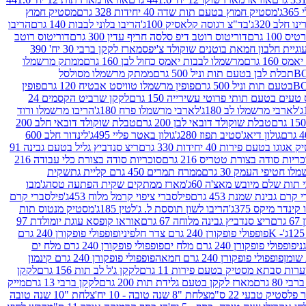
ג'
מסטיק חמוץ בטעם תות שדה 40 יחידות 328 גרם
מסטיק חמוץ
 חלב 320ג'
בד"צ רגוסה קלאסיק 100ג'
הריבו בלוני לבבות 140 גרם
הריבו
100 גרם
דוריטוס רוטב דיפ סלסה חריף עדין 300 גרם
דוריטוס רוטב
וגיית חלבון חמאת בוטנים שוקולד צ'יפס
מארז לקקן ברבי 30 יח' 390
160 גרם
מרשמלו לבבות יאמס כחול לבן 160 גרם
ממתק מרשמלו
ממתק מרשמלו מסולסל
פופין מרשמלו טוויסט אבטיח 120 גרם
פופין
טעים בטעם תותי פרוטי עשירייה 150 גרם
לקקן שרביט הקסמים 24
לארבי מרשמלו לב 180ג'
לארבי מרשמלו פרח 180ג'
הריבו מרשמלו ורוד
טבלת שוקולד דובאי לבן 200 גרם
טבלת שוקולד דובאי חלב 200
גולון דיאג'סטיב תפוז 280ג'
גולון באטר פליי 495ג'
לינדור חלב 600
גוגו בטעם פירות 40 יחידות 330 גרם
ריצ סנדביץ גליל בטעם גבינה 91
ריות סודה בצורת טטריס 216 גרם
סוכריות סודה בצורת כלי עבודה 216
לו חטיפי העמק 30 גרם
ממרח תמרים 450 גרם קליית גת
שקית
תות שלם מיובש מאצ'ה 60ג'
מארז ממתקים שקית הפתעה טסה
ג'מבו
קרם גבינת שמנת 453 גרם
פילסברי ציפוי קרמל מלוח 453ג'
פילסברי קרם
קינדר מיקס 375ג'
הריבו לשון תוססת ל. ג'לטין 185ג'
מסטיק מנטוס תות
ם
ריצ סנדביץ גבינה מלוחה 67 גרם
אוראו קופסא עוגת יומולדת 97
פופפולי פופקורן 240 גרם צדר חלפיניו
פופפולי פופקורן 240 גרם
פופפולי פופקורן 240 גרם מלח ים
פופפולי פופקורן 240 גרם מלח ים
פופפולי פופקורן 240 גרם חמאה
פופפולי פופקורן 240 גרם קינמון
ות סבתא מסטיק בטעם פירות 11 גרם
לקקן ג'ל לב תות 156 גרם
לקקן
מארז לקקן בטעם גלידת תות 200 גרם
לקקן ברבי 13 גרם
מייק
פלסטיק טבעי 22 ס"מ
צלחת "8 שנה טובה - 10 יח'
צלחת "10 שנה טובה