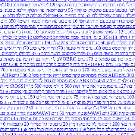
גומי נודלס ענקי 120ג'
מרשמלו פאסט פוד 100ג'
טר
ן טבעוני בטעם פיסטוק שוקולד 55 גרם
פרוטאין פרו-חטיף חלבון טבעוני בטעם 
יגלה מצופה שוקולד לבן 55 גרם כרמית MIX
בייגלה מצופה שוקולד חלב 55 גרם כרמית MIX
טופי כדורים בטעם תותי פרוטי 16 גרם
בונ' פח דמות סנטה השומר 350 גרם SORINI
קס צבעים
שק' קונפטי פי.וי.סי-כד שמן מיקס צבעים
ממתק גומי מתקלף מיקס 60 גרם
סט 12 קישוטי שולחן לחנוכה -כחול/זהב מיטאלי
חב' 10 כוסות נייר-חנוכה שמח כחול/זהב מיטאלי
ס"מ -חנוכה שמח כחול/זהב מיטאלי
סט 12 קישוטי שולחן לחנוכה -צבעוני
ות וופלים לימון 250 גרם
סנטה וורלד איש שלג 150 גרם
סנטה וורלד סנטה,איש ש
קריסמס בכוס 108 גרם
היידי פינגווין 70ג'
היידי איש שלג 70ג'
היידי איש שלג 50
דר סורפריז סנטה בנים 75ג'
פררו קריסמס רושר כוכב 37.5 ג'
דופלו קריסמיס איש
רטון עם ממתקים 170 גרם VOBRO
בונ' ירוקה בצורת עץ עם ממתקים 170 גרם OBRO
רם VOBRO
בונ' בית קריסמס מקרטון עם ממתקים 200 גרם VOBRO
10 סביבון פ
מקל סבא בטעם מנטה 170 גרם
אירופה סוכריות מקל סבא בטעם תות 170 גרם
ABK מארז ממתקים לקריסמיס ידית אדומה מס' 2 300 גרם
ABK מארז מתנה פעמון לקריסמיס מס' 1 200 גרם
ABK מארז ממתקים גדול לקריסמיס דגם תיק מס' 4 500 גרם
1 גרם
מונסטר אולטרה תות 500 מ"ל
מונסטר 500 מ"ל ROSSI
גומי לעי
אמ אנד אמס כחול קריספי 107ג'
פררו רושר קריסמיס עץ אשוח 150ג'
טרולי גומי ממולא תות 75 גרם
טרולי גומי זחלים 150 גרם
טרולי מרשמלו ב
ו 75 גרם
ד"ר פפר וניל מוקצף 355 מ"ל
ד"ר פפר בטעם אוכמניות 355 מ"ל
 פפר אורגינל 355 מ"ל
קלוגס קורנפלקס דגני בוקר תירס 250 גרם
גונץ שוקולד 
שקית 200 גרם WAWI
סנטה קלנדר 50 גרם WAWI
סנטה בודד עם כובע 80 גרם WAWI
עט בטעם פטל 15 גרם
גוסי ממתק ג'ל בצורת עט בטעם אבטיח 15 גרם
גוס
ובאי 200 גרם
גוסי ג'ל בקבוק חמוץ 20 גרם
גוסי ג'ל סמיילי 20 גרם
מארז 6 יח' תיבת אוצר פלסטיק
פרינגלס הכל בייגל 158 גרם
פרינגלס שמנת בצל צדר 158 גרם
פרינגלס מ
גרם
אוראו מארז וניל 12 יח' 441.6 גרם
אוראו מארז גלידה 12 יח' 331.2 גרם