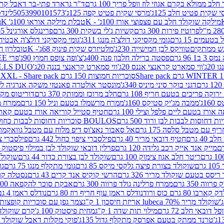
 ממולא בקרם אגוזי לוז וופל פריך 100 גרם
ד"ר גרארד פתי-בר דאבל קרם ב
 שקית פטיט חלב 125ג'
מרסי שקית פטיט קפה 125ג'
5053990101573
לינדט
מילקה שוקולד חלב עם פצפוצי אורז 100ג' - K
טבלת מילקה אוראו 100ג' K
מ
פרוטיז פירות 300 גרם
קשיות ג'לי בשקית 300 גרם
פרינגלס אורגינל 165 גרם
עמים 15 גרם
גומי מקסיקני דולצ'ה מנגו 311ג'
גומי מקסיקני דולצ'ה אבטיח 311ג
ש ממתקים
טוויקס לבן חמישייה 230ג'
מלטיזרס שקית פינוק 68ג'- K
טובלרון חלב 35ג
 96 גרם
פסטה ברילה חלבון פנה 400ג'
צ'ופה צופס חמוץ 90ג'
פרי FREE חטיף מלון קראנצ'י 20 גרם
2ג'
ווי סמארט קראנצי אננס 20ג'
ווי סמארט קראנצי בננה 20ג'
SKILLS DUO סוכריות על מקל בטעמי תפו
סוכריות חמוצות 150 גרם SOUR MADNESS XXL - Share pack
דגני בוקר סיני מיניס 340ג'
מונסטר אולטרה פאנטזי משקה אנרגיה ללא סוכר
וקה פריכים בטעם חריף 108 גרם
חלב מרוכז וממותק 370 גרם
דוריטוס מקסיק
1ג'
ממבה מג'יק סטיקס 160ג'
ממרח מרשמלו בטעם וניל 150 גרם
ממרח מרש
ורז בטעם ליים פלפל וצילי 100 גרם
חטיף סטייל קוריאה אורז בטעם קארבונרה 
BOULOS סוכריות דחוסות לבבות כחול לבן 500 גרם
 עם מטבל סלסה 175 גרם
אל סאבור נאצ'וס דיפ מלוח עם מטבל גוואקמולי 175 ג
40 גרם
חטיף דובאי מריר 40 גרם
פילסברי ציפוי כחול 442 גרם
פילסברי ציפו
מייק אנד אייק רכב גלידה 120 גרם
פרלין דובאי שוקולד לבן במילוי פיסטוק וקדאיף
ריטר חלב אגוז צימוק 100 גרם
שוקולד לבן בצורת כדור 44 גרם
שוקולד ח
ם
שוקולד בצורת פיצה גלקסי מיקס 85 גרם
גומי מתקלף מנגו 75 גרם
גו
ריסס בטעם שוקולד מריר 326 גרם
הרשי קוקיס אנד קרים 43 גרם
נסטלה קורנ
ה 350 גרם
ממרח פרלינה גולד פרווה 300 גרם
אבקת סוכר להקפאה 300 גרם
80 גרם כוס ורוד
נודלס ראמן עוף חריף רוז 80 גרם
נודלס ראמן 4 גבינות 80 גרם
שוקולד מריר 70% lubeca אריזת חיסכון 1 ק"ג
צמר גפן עם סוכריות קופצות ענב
 דובאי חלב 72 גרם
מילוי תות שדה 1 ק"ג
מחית פיסטוק 100 ג'
קרם שוקולד לשמר
טרנד ממתק בטעם אפרסק מתקלף גדול 135ג'
פוקי מקלות דאבל שוקולד 47 גרם