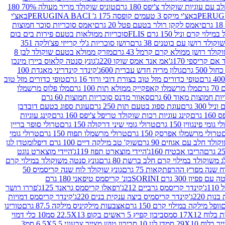
עם עוגיות שוקולד צ'יפס 180 גרם
טוניס שוקולד מריר מעולה 70% 180
באצ'י מיקס 3 טעמים קופסה 175 ג' PERUGINA BACI
באצ'י
יאמס לקקן רולר בטעם פטל 20 גרם
יאמס סוכריות סוכר חמוצות
לוי קרם וניל 150 גרם FLIS
סוכריות ממולאות בטעם פירות בים בום
קולד רושן עם בוטנים 38 גרם
רושן סוכריות ג'לי קרייזי פצ'ולקה 351
ולד רושן ממולא קרם קרמל 43 גרם
מזרק ממולא בטעם שוקולד לבן 8
ם קריספי 170ג'
אמ אנד אמס שוקו 220ג'
גונץ סנטה קלאוס ביירן מינכן
 500 גרם
גולון מריה חדש עברית 600ג'
קינדר קינדריני מאגדת 100
טופי כדורים מזל טוב בצורת דובי ורוד 16 גרם
טופי כדורים מזל טוב
רם
מלו מרשמלו קאפקייק ממולא תות 100 גרם
מלו פלוס מרשמלו
 חמוצות מאוד 60 גרם
סאוור מדנס סוכריות חמוצות 60 גרם
300 גרם
עוגת ספוג בטעם תות 250 גרם
עוגת ספוג בטעם דובדבן
גרם
קינג עוגיות רכות שוקולד טריפל צ'יפס 160 גרם
קינג עוגיות
 גומי פינגווין 150 גרם
טרולי גומי שיני דרקולה 150 גרם
טרולי סופר בריין
טרולי מרשמלו אפרסק 150 גרם
טרולי מרשמלו תפוח 150 גרם
טרולי גומי
לד חלב עם אגוזים 90 גרם
שוק' טב מילקה דיים 100 גרם דיפלומט
דן לגן
הריבו אבטיח 160ג'
היידי מוצארט תפוז 119ג'
היידי מוצארט נוגט
 משוקולד במילוי קרם חלב ברשת 80 גרם
גונץ סנטה משוקולד במילוי קרם
ח שנה מפרץ ההרפתקאות 75 גרם
גונץ שוקולד לוח שנה קריסמיס 50
יון 300 גרם SORINI
בונ' קריסמס טיפאני 180 גרם
ג'
קינדר קריסמס גרביים 212ג'
רפאלו קריסמס גראנד 125ג'
פררו רושר
ת 220ג'
קינדר קריסמיס ביצה ענקית בנים 220ג'
קינדר קריסמס דמויות
וופל מילקה במילוי קרם 150 גרם
אצבעות מילקיניס מילקה 87.5 גרם
טורינו
סביבון קפיץ 5 ראשים בקופ 22.5X13 סמ
10 כלי דמוי
דן לגן 10 סביבון טוש מצייר צבעוני 6.5X5.5 סמ
3