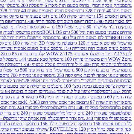
גרם
ממתק אבקה חמוץ- מתוק בטעם תות מארז 6 יח
נוטלה 200 גרם
גולון טוו
בטעם מנגו 40 יחידות 328 גרם
מסטיק חמוץ בטעמים שונים 40 יחידות 328 גרם
נחשים תאומים 154 גרם
הריבו שקית 160 גרם דובי צבעוני
הריבו מיקס אדומים 175
דיפ נאציו גבינה 280 גרם
דוריטוס רוטב דיפ סלסה חריף 300 גרם
דוריטוס רוטב
גרם
קינדר ג'וי שלישייה 60 גרם
מרשמלו 150 גר – סוניק
מארז מקלות מרשמלו יאמס צבע
פרחים צבעוני בטעם תות וניל 500 גרם BOULOS
ממתק מרשמלו לבבות ורוד לבן ב
BOULOSורוד לבן בטעם תות וניל 500 גרם
ממתק מרשמלו כריות ורוד,לבן בטעם תות 
מרשמלו טוויסט אוכמניות 120 גרם
פופין מרשמלו 3D תות שדה 100 גרם
קטש
גרם
פס טעים בטעם תות עשירייה 150 גרם
פס טעים בטעם אבטיח עשירייה 150 גר
לבן 175ג'
הריבו מרשמלו אקזוטיק 175ג'
WOW Z קלסטרס פירות 85 גרם
WOW Z ק
גרם
WOW Z רופ משפחתי פירות 100 גרם
מקל סבא צבעוני 144 גרם
מקל סבא 
גרם
פולרטי חטיפי קרח 400 מ"ל ורוד
ממרח נוטלה טבעוני 350 גרם
טבלת פררו ר
גרם
מרשמלו כובע כחול לבן 500 גרם
מרשמלו מיני כחול פיני 500 ג
מרשמלו מיני 
גרם
סוויטאנגו אבקה להכנת אייס קפה 250 גרם
סוויטאנגו ממתיק 700 גרם
סו
ההפתעות ממתקים "חגשבי" בינוני
טרנד לארבי מנגו וקשיו 28ג'
טרנד לארבי תו
טורטילה צ'יפס בטעם גבינת נאצ'ו 100 גרם
ג'מבו טורטילה צ'יפס בטעם ברביקיו 00
קרמל 453 גרם
פילסברי ציפוי וניל ל.ת.סוכר 454ג'
ריסז רוטב ח.בוטנים 198ג'
ק
שדה חמוץ 60 גרם
מסטיק מנטוס תפוח ירוק חמוץ 60 גרם
אוראו עוגה סנדביץ שו
גרם
אוראו תות שדה 97 גרם
אמ אנד אמס שוקו חום 363ג'- K
אמ אנד אמס צהו
מתוק מלוח
פופפולי פופקורן 240 גרם מרשמלו
פופפולי פופקורן 240 גרם חמאה סינמה
ופלפל
פופפולי פופקורן 240 גרם קרמל מלוח
פופפולי פופקורן 240 גרם צדר לבן
טוסט
פופפולי פופקורן 240 גרם צדר חריף
נסטלה 8יח אבקת שוקו מרשמלו 193.6ג'
ג'ל בטעם אבטיח 156 גרם
לקקן ג'ל בטעם קולה 156 גרם
לקקן בטעם גלידת שוקו
אנד אייק פטל כחול חמוץ 120 גרם
ROVELLI שוקולד בעיצוב דבורה פרלינים 800 גרם