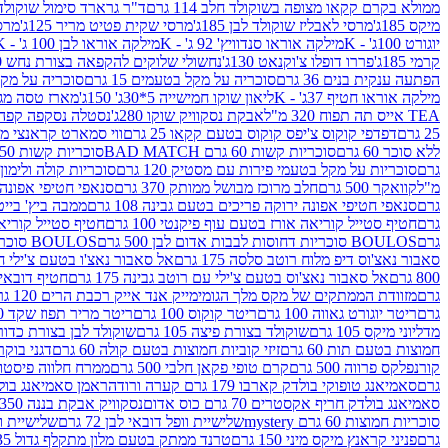
ממולא בקרם קקאו מצופה בשוקולד חלב 114 גרם
ד"ר גרארד סימול שוקולד חלב
מיקס 185ג'
מרסי לאבליז שוקולד לבן 185ג'
מרסי שקית פטיט מריר 125ג'
מרסי
יוגורט 100ג' - K
מילקה אוראו סנדוויץ' 92 ג' - K
מילקה אוראו לבן 100 ג' - K
קרמי 185ג'
פררו דופלו צ'וקנאט 130ג'
נחשולי שלוקים להקפאה בצורת נחש 280 מ"ל
הפתעה ענקית בנים 36 גרם
סוכריה על מקל בטעמים 15 גרם
סוכריה על מקל בט
מילקה אוראו חטיף 37ג' - K
ליאון שוקו חמישייה 5*30ג' 150ג'
מארז טסה מג
TEA אייס תה תפוח 320 מ"ל
אבקת נסקוויק שוקו 280ג'
נסטלה נסקפה קפה נמס 3 ב1
25 גרם
דפדפי קוקוס צ'יפס קוקוס בטעם קקאו 25 גרם
ווי סמארט קראנצי מנגו 0
ללא סוכר 60 גרם
סוכריות קשות 60 גרם BAD MATCH
סוכריות קשות WINTER 150 גרם Share pack
גרם
סוכריות על מקל בטעמי פירות עם מסטיק 120 גרם
סוכריות קולה ולימון 120 גרם
מ"ל
קוואקר 500 גרם
חלב מרוכז מבושל ממותק 370 גרם
סנאפי חטיפי אפונה יר
גרם
סנאפי חטיפי אפונה ירוקה פריכים בטעם גבינה 108 גרם
ממבה ביץ' בייטס 60
גרם
חטיף סטייל קוריאה אורז בטעם עוף פיקנטי 100 גרם
חטיף סטייל קוריאה א
גרם
BOULOS סוכריות דחוסות לבבות אדום לבן 500 גרם
BOULOS סוכריות דחוסות לבבות לבן ורוד 500 גרם
סאבור נאצ'וס דיפ מלוח רוטב סלסה 175 גרם
אל סאבור נאצ'ו בטעם צ'ילי חריף
800 גרם
אל סאבור נאצ'וס בטעם צ'ילי עם רוטב גבינה 175 גרם
חטיף דובאי חלב 
גרם
מזוודת הממתקים של מקס מלך הגומי
מייק אנד אייק רכבת הרים 120 גרם
גרם
ריטר יוגורט גאווה 100 גרם
ריטר קוקוס 100 גרם
ריטר מריר תפוז שקד 100 גרם
מדליוני מיקס 105 גרם
שוקולד בצורת פיצה 105 גרם
שוקולד לבן בצורת כדור 105 גר
חמוצות בטעם תות 60 גרם
זיזי קוביות חמוצות בטעם קולה 60 גרם
דגני בוקר 
קורנפלקס פרווה 500 גרם
קרם טופי פקאן חלבי 500 גרם
ממרח חלווה פיסטוק פרוו
גרם
סאמיאנג טופוקי בולדק קארבו 179 גרם קערה ורודה
ראמן סאמיאנג בולדק קארבו 
סאמיאנג בולדק חריף אקסטרים 70 גרם כוס אדום
נסקוויק אבקת בננה 350ג'
סוכריות חמוצות 60 גרם mystery
שלישיית וופל דובאי לבן 72 גרם
שלישיית וופל
גרם
פניני קראנץ מיקס מיני 150 גרם
טרנד ממתק בטעם מלון מתקלף גדול 135ג'