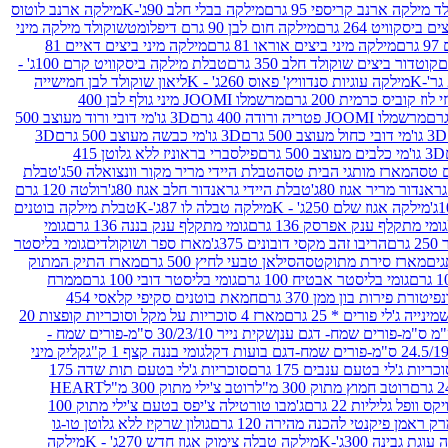
 מילקה ארנב קריספי 95 גרם
מילקה בבלי חלב 90ג'-K
מילקה ארנב לוטוס
ביסקוויט 264 גרם
מילקה חום לבן 90 גרם דיפלומט
שוקולד מילקה מיני
ם
מילקה מיני ביצים אוראו 81 גרם
מילקה מיני ביצים דאיים 81
קוטדור ביצים שוקולד חלב 350 גרם
טבלת מילקה ביסקוויט קרם 100ג' -
מילקה עוגיות סנדוויץ' פאוס 260ג' - K
ליאון שוקולד לבן חמישייה
 קוביס כרמית 200 גרם
מרשמלו JOOMI מיני גולף לבן 400
מרשמלו JOOMI פטריה ורודה 400 גרם
3D גו'מי דובי ורוד מעוצב 500
3D גו'מי דובי כחול מעוצב 500 גרם
3D גו'מי כבשה מעוצב 500 גרם
3D
3D גו'מי כלבים מעוצב 500 גרם
פילסברי בראוניז ללא גלוטן 415
 טסה
מארז מותגי הבית טסה
טבלת היידי מריר מקור וונצואלה 50ג'
טבלת
אנדור מריר אגוז 80ג'
טבלת היידי גראנדור חלב אגוז 80ג'
רולטה 120 גרם
מילקה אגוז שלם 250ג' - K
מילקה טבלה לו 87ג'-K
טבלת מילקה בוטנים
גומי מתקלף ענק אפרסק 136 גרם
גומי מתקלף ענק בננה 136 גרם
גומי
רם
הריבו זהב מקסי דובונים 375ג'
מארז ספר ושוקולדים
גומי בליסטר
גים
מארז סירת מתוקטסה
סילאן טבעי לחיץ 500 גרם
מארז התיק המתוק
גומי בליסטר אבטיח 100 גרם
גומי בליסטר דובי 100 גרם
ממרח
פיטורת פירות בון ממן 370 גרם
חמאת בוטנים סקיפי קלאסי 454
נייה ג'לי פורים * 25 גרם
מארז 4 סוכריות על מקל וסוכריות קופצות 20
שקית נייר 30/23/10 ס"מ-פורים שמח -
גומי בננה קצף 1 ק"ג
קליק מיני
כריות ג'לי בטעם ענבים 175 גרם
סוכריות ג'לי בטעם תות שדה 175
רוטב חמוץ מתוק 300 מ"ל
רוטב צ'ילי מתוק 300 מ"ל
HEART
קס וופל גליליות 22 גרם
ג'מבו טורטילה צ'יפס בטעם צ'ילי מתוק 100
ק ראמן פיקנטי להכנה מהירה 120 גרם
גולון שרקיז ללא גלוטן טו-גו
וגת גבינה 300ג'-K
מילקה טבלה צימוק אגוז חדש 270ג' - K
מילקה