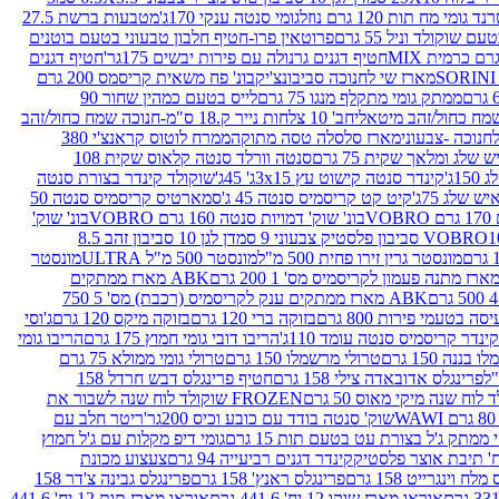
נד גומי מח תות 120 גרם נוזל
גומי סנטה ענקי 170ג'
מטבעות ברשת 27.5
שוקולד וניל 55 גרם
פרוטאין פרו-חטיף חלבון טבעוני בטעם בוטנים
חטיף דגנים גרנולה עם פירות יבשים 175גר'
חטיף דגנים
מארז שי לחנוכה סביבונצ'יק
בונ' פח משאית קריסמס 200 גרם
ממתק גומי מתקלף מנגו 75 גרם
לייס בטעם כמהין שחור 90
חב' 10 צלחות נייר ק.18 ס"מ-חנוכה שמח כחול/זהב
מארז סלסלה טסה מתוקה
ממרח לוטוס קראנצ'י 380
לג ומלאך שקית 75 גרם
סנטה וורלד סנטה קלאוס שקית 108
1ג'
קינדר סנטה קישוט עץ 3x15ג' 45ג'
שוקולד קינדר בצורת סנטה
 שלג 75ג'
קיט קט קריסמיס סנטה 45 ג'
סמארטיס קריסמיס סנטה 50
V
בונ' שוק' דמויות סנטה 160 גרם VOBRO
בונ' שוק'
לסטיק צבעוני 9 סמ
דן לגן 10 סביבון זהב 8.5
מונסטר גרין זירו פחית 500 מ"ל
מונסטר 500 מ"ל ULTRA
מונסטר
ABK מארז ממתקים
ABK מארז ממתקים ענק לקריסמיס (רכבת) מס' 5 750
סה בטעמי פירות 800 גרם
בזוקה ברי 120 גרם
בזוקה מיקס 120 גרם
ג'וסי
קינדר קריסמיס סנטה עומד 110ג'
הריבו דובי גומי חמוץ 175 גרם
הריבו גומי
ננה 150 גרם
טרולי מרשמלו 150 גרם
טרולי גומי ממולא 75 גרם
פרינגלס אדובאדה צילי 158 גרם
חטיף פרינגלס דבש חרדל 158
לוח שנה מיקי מאוס 50 גרם
FROZEN שוקולד לוח שנה לשבור את
שוק' סנטה בודד עם כובע וכיס 200גר'
ריטר חלב עם
י ממתק ג'ל בצורת עט בטעם תות 15 גרם
גומי דיפ מקלות עם ג'ל חמוץ
קינדר דגנים רביעייה 94 גרם
צעצוע מכונת
לח וינגרייט 158 גרם
פרינגלס ראנץ' 158 גרם
פרינגלס גבינה צ'דר 158
אוראו מארז שוקו 12 יח' 441.6 גרם
אוראו מארז תות 12 יח' 441.6