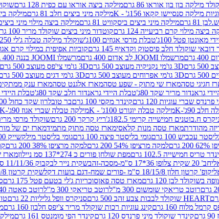
לד מילקה בון בון אוראו 86 גרם
מילקה ביצה אוראו עם כפית 128 גרם
שוקולד
גיות מילקה סנסיישן קקאו 156ג' - K
מילקה מיני ביצים חלב 81 גרם
מילקה ביצים 
 81 גרם
מילקה מיני ביצים ביסקוויט 81 גרם
מילקה ביצה מילוי מיני ביצים 97 גר
 ביצה מילוי קרם רביעייה 124 גרם
קוטדור מיני ביצים שוקולד מריר 100 גרם
די מאונטן פטל 100ג'
טבלת מרסי אגוזים 100ג'
שוקולד מילקה טבלה ג'לי 250 גר'-K
 דובאי שוקולד חלב פיסטוק וקדאיף 145 גרם
קוביות אפיפית במילוי קרם אגוזי לוז
מרשמלו JOOMI לב אדום 400 גרם
מרשמלו JOOMI בננה 400 גרם
3D גו'מי נקניקיה מעוצב 500 גרם
3D גו'מי צי'פס מעוצב 500 גרם
3D גו'מי אפרוחים מעוצב 500 גרם
3D גו'מי דגים מעוצב 500 גרם
ז חגיגי טסה
מארז שי מתוק - שפע טסה
מארז אלגנט טסה
מארז ענק ממתקים
די גראנדור מריר שקד 80ג'
טבלת היידי גראנדור חלב שקד 80ג'
טבלת היידי גר
נדס שברי עוגיות 120 גרם
קינדר מקסי 100 גרם
בר טובלרון שקד כחול 100ג'
לב 90ג'-K
מילקה טבלה יוגורט 100ג' - K
מילקה טבלה שברי אגוז 90ג'-K
קרס ח.בוטנים חמישייה קרימי 182.5ג'
ריץ קרקר 200 גרם
שוקולד מרסי מריר 250 ג
מארז טסה מנות קלאסי
מארז טסה מתוק מתמיד
מארז ים של מות
יסטר עכביש 100 גרם
גומי בליסטר פיצה 100 גרם
גומי בליסטר מילקשייק 100 גרם
2 גרם
למקה מרציפן 54% 200 גרם
למקה מרציפן 38% 200 גרם
קונ
נדר טריס חמישייה 102.5 גרם
מפת שולחן פורים כ 274*137 סמ ניילון
מארז שמי
חב' 20 שקית צלופן 36*17 ס"מ-מסכה-זהב
שקית נייר לבקבוק 11/11/36 ס"מ ס"מ-פורים שמח- דגם ענן
קופ' קרטון חלון 18/15/8 ס"מ -פורים שמח-דגם בועות דקל
שקית קרטון 24.5/19/8 ס"מ-פורים שמח-דגם בועות דקל
שוקולד לבן 120 גרם
מארז טסה פאן
סוכריות ג'לי בטעם פטל 175 גרם
סו
רוטב טריאקי שומשום 300 מ"ל
רוטב טריאקי 300 מ"ל
רוטב סאטה 240 גרם
HEART שוקולד לבבות צבע זהב 500 גרם
סניקרס וופל גליליות 22 גרם
טווי
רמל מלוח 160 גרם
קינג עוגיות רכות שוקולד מריר צ'יפס חלבון 160 גרם
מר
ם
קינדר שוקולד מיני פרנדס 120 גרם
קינדר הפי מומנטס 161 גרם
מילקה ע