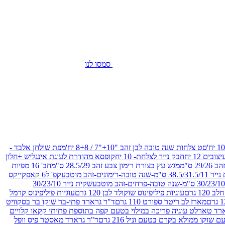
סמסו לנו
סט צלחות שנה טובה לבן זהב "10+"7 / 8+8 יח'
מפת שולחן אלבד -
חבק נייר לצלחת- 10 יח
קופסא מהודרת לעוגת אינגליש +חלון
 ס"מ
מגש עץ בצורת רימון צבע זהב 28.5/29 ס"מ
חב' 16 מפיות
-שנה טובה-רימונים-זהב מוטבע
קפ' ל6 קאפקייקס
שקית נייר 30/23/10
12 גרם
עוגיות פיליפינוס שוקולד לבן 120 גרם
עוגיות פיליפינוס קרמל
מארז לב ריטר ספורט 110 גרם
ד"ר גרארד פתי-בר שוקו בר בסקוויט
רד טארלט עוגיה פריכה במילוי בטעם קפה בתוספת פתיתי קקאו קלויים
קו ממולא בקרם בטעם וניל 216 גרם
ד"ר גרארד מאסטר פיס וופל