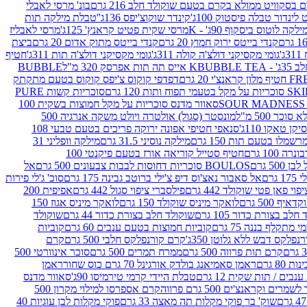
סקוויט ממולא בקרם בטעם שוקולד חלב 216 גרם
בונ' מרסי לאבלי
 לינדור טבלה פיסטוק 100ג'
קינדר שוקוצ'יפס 136ג'
'טבלת מילקה תות
ילקה לוטוס ביסקוף 90ג' - K
מרסי שקית פטיט קראנץ' 125ג'
מרסי לאבליז
קנדי בייטס ירוק חמוץ 20 גרם
קנדי בייטס מתוק אדום 20 גרם
ביצת
'
גומי מקסיקני דולצ'ה קולה 311ג'
גומי מקסיקני דולצ'ה תות 311ג'
חטיף
' - K
BUBBLE TEA אייס תה תות אפרסק 320 מ"ל
BUBBLE
דפדפי קוקוס צ'יפס קוקוס בטעם מתקתק
ח ותות 120 גרם
סוכריות קשות PURE
סאוור מדנס סוכריות על מקל חמוצות בשקית 100
 500 מ"ל
מונסטר (סגול) אולטרה ויולט משקה אנרגיה 500
ן טאקו 110ג'
סנאפי חטיפי אפונה ירוקה פריכים בטעם טבעי 108
מלו בטעם תות 150 גרם
מילקה נוסיני 31.5 גרם
מילקה וופליני 31
100 גרם
חטיף סטייל קוריאה אורז בטעם פיקנטי 100
BOULOS סוכריות דחוסות לבבות צבעונים 500 גרם
אל
רם
אל סאבור נאצ'וס דיפ צ'ילי ברוטב גבינה 175 גרם
סוכ' ג'לי פירות
י פאן פטי שוקולד 442 גרם
פילסברי ציפוי סגול 442 גרם
אפיפית 200
 500 גרם
לואקר מיניס שוקולד 150 גרם
לואקר מיניס אגוז 150
לב בצורת כדור 105 גרם
שוקולד חלב בצורת כדור 44 גרם
שוקולד
מי מתקלף בננה 75 גרם
קוביות חמוצות בטעם ענבים 60 גרם
קוביות
פלקס דבש ללא גלוטן 350ג'
קרם קורנפלקס חלבי 500 גרם
קרם
קרם תות פרווה 500 גרם
ממרח תמרים 500 גרם
סוכר אינוורטי 500
ראמן סאמיאנג בולדק אורגינל 70 גרם כוס שחור
ראמן
ים / תות שקית 12 גרם
טבלת היידי קרמי טירמיסו 90ג'
סאוור מדנס
ים וקראנצ'ים 500 גרם פרווה
קרם אספרסו למילוי מקרון 500
שוק' בר פוקי מקלות תה מאצה 33 גרם
פוקי מקלות לבן עוגיות 40