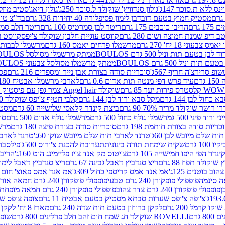
ינס ללא ת.סוכר 147ג'
גולון סנדוויץ' שוקולד ל.סוכר 250ג'
גולון דיאג'סטיב מוזלי 365
מסטיק חמוץ בטעם דובדבן לימון פסיפלורה 40 יחידות 328 גרם
בד"צ טורינו
 גרם
הריבו כוכבים 175 גרם
ריטר לבן סמרטיס 100 גרם
ריטר חלב סמרטיס 
 דיפ שמנת חמוצה ושום 280 גרם
קווסט עוגיית חלבון שוקולד צ'יפס
קווסט ע
וני 18 יח' 270 גרם
מרשמלו פרחים יאמס 160 גרם
מרשמלו לבבות יאמס 
טעם תות וניל 500 גרם BOULOS
ממתק מרשמלו מסולסל BOULOSתכלת לבן בטעם תות וניל 500 גרם
וניל 500 גרם BOULOS
ממתק מרשמלו מסולסל צבעוני BOULOSבטעם תות וניל 500 גרם
ופ סרירצ'ה חריף 567ג'
סוכריות סודה בצורת אבן נייר ומספרים 216 גרם
פס 
ם
עיד פרש דפי מנטה תות אדום 0.6 גרם
לארבי מרשמלו אבטיח 180ג'
לסטרס פירות יער 85 גרם
שוקולד Angel hair צמר גפן עם פיסטוק 150 גרם
כחול לבן 144 גרם
מקל סבא ורוד לבן 144 גרם
קלבי חטיף צ'יפס שוקולד 40 גרם
ושר שוקולד מריר 70% 90 גרם
ביצת קינדר קלאסי שלישייה 60 גרם
מסטיק א
ורוד פיני 500 ג
מרשמלו גולף כחול 500 גרם
מרשמלו גולף אדום 500 גרם
סוכ
כריות סודה בצורת חותמת 198 גרם
סוכריות סודה בצורת פיצה 180 גרם
מרשמ
ת שלם מיובש לבן 60ג'
טרנד לארבי תות שלם מיובש שוקו 60ג'
טרנד לארבי 
1 גרם
שקית שימחת תורה בינונית
תערובת להכנת צ'ורוס 500ג'
פילסברי 
ינדר הפי היפו חמישייה 105 גרם
צ'יטוס מק אנד צ'יז פליימינג הוט 160ג'
הריבו 
קולד תפוז 88 גרם
ריצ סנדביץ דאבל גבינה 67 גרם
ריצ סנדביץ דאבל לימון 67 גר
ב בוטנים 125ג'
אמ אנד אמס קריספי כחול 309ג'
אמ אנד אמס פאוצ' חום 125ג'- K
פופפולי פופקורן 240 גרם טבעי
פופפולי פופקורן 240 גרם חמאה אורגני
פופפולי פופקורן 240 גרם צדר צהוב
פופפולי פופקורן 240 גרם חמאה מופחת שומן
צ'ופה צ'ופס שערות סבתא מסטיק בטעם אבטיח 11 גרם
צופה צופס שער
 קרמל 200 גרם
לקקן ברווזון בטעם תות שדה 240 גרם
מארז 8 יח' לקקן ברבי 80 גרם
ROVELLI שוקולד חג שמח חום זהב חלב פרלינים 800 גרם
שופר 