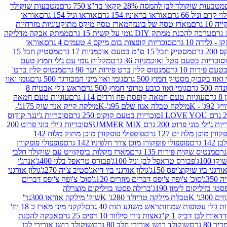
מטבעות שוקולד לבן להמסה 28% קקאו בד"צ 750 גרם
מטבעות שוקולד
קרם וניל 66 גרם
אוראו בראוניז 154 גרם
אוראו וניל 154 גרם
אוראו
1 גרם
מארז טסה של בוננזה
מארז טסה מיקס מתוק
עוגיות מזרחיות
ערכה להכנת ממתק DIY גומי על קשית 15 גרם
ממתק אבקה מדליקה
גלידה 10 גרם
סוכריות קופצות בום מיקס 4 טעמים 4 גרם
אוראו
 גרם
מסטיק חבל 15 ס"מ בטעם אוכמניות 17 גרם
מסטיק חבל 15
וכריות בטעם פטל ואוכמניות 36 גרם
מקלות גומי עם ג'לי חמוץ טעם
ם פירות 10 גרם
מנטוס קלין ברט פירות יער 90 גרם
מנטוס קלין ברט'
 ואוו בקבוק מסטיק חמוץ 500 גרם
גומי ואוו מיני המבורגר 500 גרם
גומי ואוו
50 גרם
גומי ואוו כובע טרופי חמוץ 500 גרם
ראש ג'לי אבטיח 8
ם
עוגיות טעם חמאה קופסת פח ורדים 114 גרם
עוגיות טעם חמאה
' - K
מילקה טבלה אגוז שלם 95ג'-K
מילקה קייק אנד שוק 175ג'-
סוכריות בטעם קוקוס 250 גרם
סוכריות ג'ינגר קוקוס
ג'ילי בוני פרוט 200 גרם SUMMER MIX
סוכריות ג'ילי בוני פרוט 200
רן מוכן מלח ים 127 גרם
פופפולי פופקורן מוכן מתוק מלוח 142
 גרם
פופפולי פופקורן מוכן צדר חלפיניו 142 גרם
פופפולי פופקורן
מנטוס שקית פירות 135 גרם
מארז מקלות ביסקוויט עם שוקולד חלבי
100ג'
פבורס טראפל לבן וניל 100ג'
פבורס טראפל בלגי 400ג'
אנרג'י
ורגני ביו שוקוצ'יפס 150ג'
גולון אורגני ביו דיאג'סטיב צ'יה 270ג'
גולון אורגני
3ג'
סוכ' צ'ופה צ'ופס דברים מוזרים 120ג'
סוכ' צ'ופה צ'ופס דברים
ו בזיליקום לימון 190ג'
ברילה פסטו בזיליקום מוצרלה
3ג' K
טבלת מילקה טריולד 280ג' K
שוק' מילקה אוראו 300גר'
ות ג'לי עטופות שמחות
ראש משוגע תות 40 גרם
לקקני מיני מארז כ 18 יח'
אורז לבן דביק 1 ק"ג
אצות נורי סילוור 10 דפים 25 גרם
אבקה להכנת
80 גרם
שוקולד רושן אורירי חלב 80 גרם
שוקולד רושן אורירי לבן