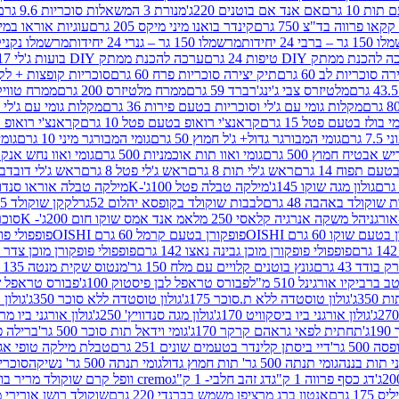
ת 10 גרם
אם אנד אם בוטנים 220ג'
מנורת 3 המשאלות סוכריות 9.6 גרם
קינדר בואנו מיני מיקס 205 גרם
עוגיות אוראו במילוי 
– ברבי 24 יחידות
מרשמלו 150 גר – גנרי 24 יחידות
מרשמלו נקניקייה 0
להכנת ממתק DIY טיפות 24 גרם
ערכה להכנת ממתק DIY בועות ג'לי 17 גרם
 סוכריות לב 60 גרם
תיק יצירה סוכריות פרח 60 גרם
סוכריות קופצות + לקקן - 
מלטיזרס צבי ג'ינג'רברד 59 גרם
ממרח מלטיזרס 200 גרם
ממרח טוויקס 200
מקלות גומי עם ג'לי וסוכריות בטעם פירות 36 גרם
מקלות גומי עם ג'לי וס
י בולז בטעם פטל 15 גרם
קראנצ'י רואופ בטעם פטל 10 גרם
קראנצ'י רואופ בטע
גרם
גומי המבורגר גדול+ ג'ל חמוץ 50 גרם
גומי המבורגר מיני 10 גרם
גומי
ש אבטיח חמוץ 500 גרם
גומי ואוו תות אוכמניות 500 גרם
גומי ואוו נחש אנקונדה 0
 תפוח 14 גרם
ראש ג'לי תות 8 גרם
ראש ג'לי פטל 8 גרם
ראש ג'לי דובדבן 8 גר
גולון מגה שוקו 145ג'
מילקה טבלה פטל 100ג'-K
מילקה טבלה אוראו סנדוויץ' 92ג
שוקולד באהבה 48 גרם
לבבות שוקולד בקופסא יהלום 52גר
לקקן שוקולד 25 גרם I LOVE YOU
הל משקה אנרגיה קלאסי 250 מל
אמ אנד אמס שוקו חום 200ג'- K
סוכריות 
עם שוקו 60 גרם OISHI
פופקורן בטעם קרמל 60 גרם OISHI
פופפולי פופקו
פופפולי פופקורן מוכן גבינה נאצו 142 גרם
פופפולי פופקורן מוכן צדר לבן 142
ודד 43 גרם
גונץ בוטנים קלויים עם מלח 150 גר'
מנטוס שקית מנטה 135 גרם
רביקיו אורגינל 510 מ"ל
פבורס טראפל לבן פיסטוק 100ג'
פבורס טראפל שוקו 
35ג'
גולון טוסטדה ללא ת.סוכר 175ג'
גולון טוסטדה ללא סוכר 350ג'
גולון א
גולון אורגני ביו ביסקוויט 170ג'
גולון מגה סנדוויץ' 250ג'
גולון אורגני ביו מריה 50
'
תחתית לפאי גראהם קרקר 170ג'
גומי וידאל תות סוכר 500 גר'
ברילה פסט
50 גר'
דיי ביסתן קלינדר בטעמים שונים 251 גרם
טבלת מילקה טופי אגוזים 00
גומי תנתה 500 גר' תות חמוץ גדול
גומי תנתה 500 גר' נשיקה
סוכרי
דג כסף פרווה 1 ק"ג
דג זהב חלבי- 1 ק"ג
cremo וופל קרם שוקולד מריר בודד
1 גרם
אנטון ברג מרציפן משמש בברנדי 220 גרם
שוקולד רושן אורירי מריר 