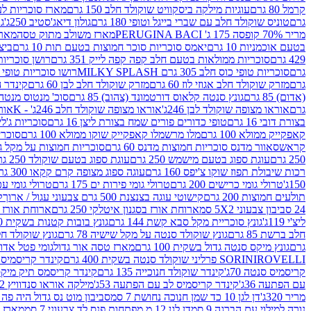
קרמל 80 גרם
עוגיות מילקה ביסקוויט שוקולד חלב 150 גרם
מארז סוכריות לעיס
גרם
טוניס שוקולד חלב עם שברי בייגל וטופי 180 גרם
גולון דיאג'סטיב 250ג'
גו
מריר 70% קופסה 175 ג' PERUGINA BACI
מארז משולב מתוק טסה
מארז
בטעם אוכמניות 10 גרם
יאמס סוכריות סוכר חמוצות בטעם תות 10 גרם
ביצת
429 גרם
סוכריות ממולאות בטעם חלב קפה קפה לייק 351 גרם
רושן סוכריות ג'לי 
גרם
סוכריות טופי כוס חלב 305 גרם MILKY SPLASH
רושו סוכריות טופי חלב 
גרם
מזרק שוקולד חלב אגוזי לוז 60 גרם
מזרק שוקולד חלב לבן 60 גרם
קינדר הפי
(אדום) 85 גרם
גונץ סנטה קלאוס דורטמונד (צהוב) 85 גרם
סוכ' מנטוס מנטה 29.7 גר
גרם
אוראו מצופה שוקולד לבן 246ג'
אוראו מצופה שוקולד חלב 246ג' - K
אוראו
בצורת דובי 16 גרם
טופי כדורים פורים שמח בצורת ליצן 16 גרם
סוכריות ג'לי ב
קאפקייק ממולא 100 גרם
מלו מרשמלו קאפקייק שוקו ממולא 100 גרם
סוכריות ג
קראש
סאוור מדנס סוכריות חמוצות מדנס 60 גרם
סוכריות חמוצות על מקל גולגולת
250 גרם
עוגת ספוג בטעם מישמש 250 גרם
עוגת ספוג בטעם שוקולד 250 גרם
רכות שיבולת תפוז שוקו צ'יפס 160 גרם
עוגה ספוג מצופה קרם קקאו 300 גרם
150ג'
טרולי גומי כרישים 200 גרם
טרולי גומי פירות ים 175 גרם
טרולי גומי עכברים
תולעים חמוצות 200 גרם
קישוטי עוגה בצנצנת 500 גרם צבעוני עגול / ארוך
ק
24 סביבון צבעוני 5X2 סמ
ארוחת אורז בסגנון איטלקי 250 גרם
ארוחת אורז בסגנ
ליצ'י 119ג'
גונץ סוכריית מקל סבא קשת 144 גרם
גונץ בובות קטנות בשקית 100 גרם
חלב ברשת 85 גרם
גונץ שוקולד סנטה על מקל שישיה 78 גרם
גונץ שוקולד חלב ס
גרם
גונץ מיקס סנטה גדול בשקית 100 גרם
מארז טסה אור גדול
גומי פטל אדום 
ROVELLI פרליני שוקולד סנטה בשקית 400 גרם
SORINI
קינדר קריסמיס מיק
קריסמיס סנטה 70ג'
קינדר שוקולד חנוכייה 135 גרם
קינדר קריסמס תיק מיקס 193
עם הפתעה 36ג'
קינדר קריסמיס לב עם הפתעה 53ג'
מילקה אוראו סנדוויץ 92 גרם
מריר 320ג'
דן לגן 10 כד שמן חנוכה נחושת 7 סמ
סביבון מוט נס גדול היה פה ברש
נורה למילוי עם הברגה 9 סמ
דן לגן 12 מ.מפתחות פנס לד צבעוני 7 סמ
מארז 3 מזרקים לאפייה ולבישול 10 מל'