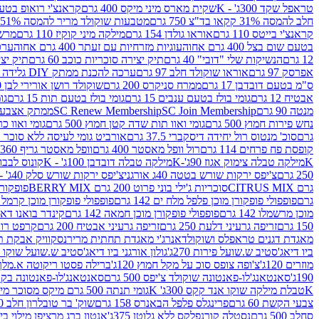
טראפל שקד 300ג' - K
שקית מארס מיני מיקס 400 גרם
קראנצ'י רואופ בטעם תו
חלב להמסה 31% קקאו בד"צ 750 גרם
מטבעות שוקולד מריר להמסה 51% קקאו פרווה בד"צ 750 גרם
קראנצ'י בייטס 110 גרם
אוראו גולדן 154 גרם
מילקה מיני קוקיז 110 גרם
מרשמלו 150 גר 
בטעם שום בצל 400 גרם אחוה
עוגיות מזרחיות עם זעתר 400 גרם אחוה
ערכה 
12 גרם
הנשיקות שלי "דובי" 40 גרם
תיק יצירה סוכריות כוכב 60 גרם
תיק יצירה
אפרסק 97 גרם
אוראו שוקולד חלב 97 גרם
ערכה להכנת ממתק DIY גלידה 43.5 גרם
ס"מ בטעם דובדבן 17 גרם
ממרח סניקרס 200 גרם
שוקולד רושן אורירי לבן 80 גרם
אבטיח 12 גרם
גומי בולז בטעם ענבים 15 גרם
גומי בולז בטעם תות 15 גרם
גומ
מנטה 90 גרם
SC Join Membership
SC Renew Membership
ממתק אצבעוני 7.5 
נחש פירות חמוץ 500 גרם
גומי ואוו תות שדה קטן חמוץ 500 גרם
גומי ואוו כרי
גרם
סוכ' מנטוס רול יחידה דיסקברי 37.5 גרם
אורביט גומי לעיסה ללא סוכר בטעם
קופסת פח פרחים 114 גרם
רול וופל מאסטר 400 גרם
וופל מאסטר גריף 360 גרם
K
מילקה טבלה צימוק אגוז 90ג'-K
מילקה טבלה דובדבן 100ג' - K
קונוס לבבות 
250 גרם
צ'יפס ירקות שורש בטטה 40ג אורגני
צ'יפס ירקות שורש סלק 40ג' -אורגני
גרם CITRUS MIX
סוכריות ג'ילי בוני פרוט 200 גרם BERRY MIX
פופקורן בט
גרם
פופפולי פופקורן מוכן פלפל מלח ים 142 גרם
פופפולי פופקורן מוכן קרמל 142 גרם
מוכן מרשמלו 142 גרם
פופפולי פופקורן מוכן חמאה 142 גרם
קינדר בואנו דארק ב
150 גרם
זריפה גרעיני דלעת 250 גרם
זריפה גרעיני אבטיח 200 גרם
קרפט רוטב ב
מאגדת דגנים טראפלס ושוקולד
אנרג'י מאגדת תחתית מריר
נסקוויק אבקת תות 0
ביו דיאג'סטיב ש.שועל פירות 270ג'
גולון אורגני ביו דיאג'סטיב ש.שועל שוקו 270ג'
מוזרים 120ג'
צ'ופה צופס סוכ על מקל חמוץ 120ג'
ברילה פסטו ריקוטה א.מלך 190ג
190ג'
סאנטאנג'לו-פאנטונה שוקולד צ'יפס 500 גרם
סאנטאנג'לו-פאנטונה בקופסה 0
K
טבלת מילקה שוקו אנד קקס 300ג' K
גומי תנתה 500 גרם מיקס מסוכר מיני תות בננה
צבעי הקשת 60 גרם
פרינגלס פלפל הבאנרס 158 גרם
שוק' בר טובלרון חלב 200ג'
סחלב 500 גרם
נסטלה קורנפלקס ללא גלוטן 375ג'
אנטון ברג מרציפן מילוי בייליס 75