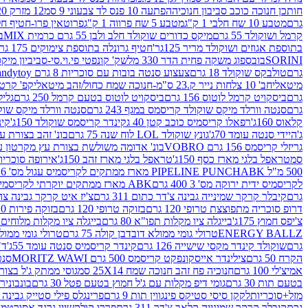
חותכן חנוכה כוכב סביבון חנוכיה
הפתעה 10 פנס לד צבעוני 9 סמ
12 מזרק 20 מל' לעבודות יצירה וקישוט
גרם
מטבע 10 שח חלבי 1 ק"ג
מטבע 5 שח פרווה 1 ק"ג
פרוטאין פרו-חטיף חלבו
קרמל ושוקולד 55 גרם
מיקס כדורים שוקולד חלב ולבן 55 גרם כרמית MIX
בי
בתוספת אגוזים ושוקולד מריר 125גר'
חטיף גרונלה בתוספת צימוקים 175 גר'
SORINI
בובספוג משקה פחית הדר 330 מל
שק' קונפטי פי.וי.סי-סביביון מי
גרם
טולבקס שוקולד 18 גרם
צעצוע סנטה בובות עם סוכריות 8 גרם Candytoy
מיטאלי
חב' 10 צלחות נייר ק.23 ס"מ-חנוכה שמח כחול/זהב מיטאלי
קפ' קרטון + חלון- 8/51/18 
גרם
ביסקויט קרמל לוטוס 156 גרם
ביסקויט לוטוס בטעם קרמל 250 גרם
גלילי
גרם
סנטה וורלד מיקס שוקולד קריסמס במגף 243 גרם
סנטה וורלד מיקס שוקולד 
קלאוס 160ג'
רפאלו קריסמיס כוכב קטן 40 ג
קינדר קריסמס שוקולד 150ג'
קינ
ג'
היידי סנטה עומד 70ג'
גונץ שוקולד LOL לוח שנה 75 גרם
בונ' זהב בצורת עץ מק
גריזלי קריסמס 156 גרם VOBRO
בונ' אדומה משולשת בצורת עץ מקרטון עם שרי 126 ג
סמ
טראפל בלגי מארז כסף 150ג'
טראפל בלגי מארז זהב 150ג'
אירופה סוכריות 
500 מ"ל PIPELINE PUNCH
ABK מארז ממתקים לקריסמיס עגול מס' 6 300 גרם
לקריסמיס ידית ירוקה מס' 3 400 גרם
ABK מארז ממתקים יוקרתי לקריסמיס (מלאך) מס' 7 450 גרם
גרם
קיבלר קרקר שמינייה גבינה צ'דר כתום 311 גרם
צ'יז איט קרקר גבינה צהובה 27
דרופ סוכריה מתפוצצת טרופי 120 גרם
בזוקה טרופי 120 גרם
בזוקה פירות 120 גרם
צ'יפס חמוץ 175ג'
בייגלה ציו מקלות תפו"א 80 גרם
בייגלה ציו מקלות מלוחים 100 גרם
ENERGY BALLZ
טרולי גומי ממולא דובדבן קולה 75 גרם
טרולי גומי ממולא מנג
גרם
שוקולד קינדר מקסי שישייה 126 גרם
קינדר קריסמיס סנטה עומד 55ג'
ד"ר
הקרח 50 גרם
צילינדר אייסקונפקט קריסמס 500 גרם MORITZ WAWI
סנטה 
אמיצ'לי 100 גרם
חנוכיה פח זהב חנוכה שמח 25X14 סמ
גוסי ממתק ג'ל בצורת 
בטעם תות 30 גרם
גומי דיפ מקלות עם ג'ל חמוץ בטעם פטל 30 גרם
בונבונירה ד
מזל+סוכריות
לקקן סיסי סטיקס פינגווין תות 9 גרם
פרינגלס פילי סטייק גבינה 158 גרם
גרם
קיבלר קרקר שמינייה קלאב צ'דר 311 גרם
פררו קולקשיין גרנד אסורטמנט 197.8 