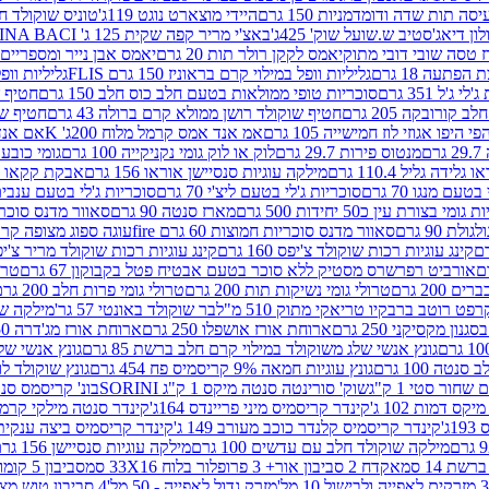
ה תות שדה ודומדמניות 150 גרם
היידי מוצארט נוגט 119ג'
טוניס שוקולד חלב 
לון דיאג'סטיב ש.שועל שוק' 425ג'
באצ'י מריר קפה שקית 125 ג' PERUGINA BACI
 טסה שובי דובי מתוק
יאמס לקקן רולר תות 20 גרם
יאמס אבן נייר ומספריים 18 גרם
 הפתעה 18 גרם
גליליות וופל במילוי קרם בראוניז 150 גרם FLIS
גליליות וופל במי
ג'ל 351 גרם
סוכריות טופי ממולאות בטעם חלב כוס חלב 150 גרם
חטיף שו
קורובקה 205 גרם
חטיף שוקולד רושן ממולא קרם ברולה 43 גרם
חטיף שוק
 היפו אגוזי לוז חמישייה 105 גרם
אמ אנד אמס קרמל מלוח 200ג' K
אם אנד א
ם
מנטוס פירות 29.7 גרם
לוק או לוק גומי נקניקייה 100 גרם
גומי כובע כחול
 גלידה גליל 110.4 גרם
מילקה עוגיות סנסיישן אוראו 156 גרם
אבקת קקאו 400 גרם
טעם מנגו 70 גרם
סוכריות ג'לי בטעם ליצ'י 70 גרם
סוכריות ג'לי בטעם ענבים 70 ג
ומי בצורת עין כ50 יחידות 500 גרם
מארז סנטה 90 גרם
סאוור מדנס סוכריות
 90 גרם
סאוור מדנס סוכריות חמוצות 60 גרם fire
עוגה ספוג מצופה קרם וניל 
קינג עוגיות רכות שוקולד צ'יפס 160 גרם
קינג עוגיות רכות שוקולד מריר צ'יפס 160 
אורביט רפרשרס מסטיק ללא סוכר בטעם אבטיח פטל בקבוקון 67 גרם
טרולי
 200 גרם
טרולי גומי נשיקות תות 200 גרם
טרולי גומי פרות חלב 200 גרם
רפט רוטב ברבקיו טריאקי מתוק 510 מ"ל
בר שוקולד באונטי 57 גר'
מילקה שוקו
ון מקסיקני 250 גרם
ארוחת אורז אושפלו 250 גרם
ארוחת אורז מג'דרה 250 גרם
גונץ אנשי שלג משוקולד במילוי קרם חלב ברשת 85 גרם
גונץ אנשי שלג
נטה 100 גרם
גונץ עוגיות חמאה 9% קריסמיס פח 454 גרם
גונץ שוקולד לו
שחור סטי 1 ק"ג
שוק' סורינטה סנטה מיקס 1 ק"ג SORINI
בונ' קריסמס סנטה עם פפ
ס דמות 102 ג'
קינדר קריסמיס מיני פריינדס 164ג'
קינדר סנטה מילקי קרמל 110
ג'
קינדר קריסמיס קלנדר כוכב מעורב 149 ג'
קינדר קריסמיס ביצה ענקית בנו
מילקה שוקולד חלב עם עדשים 100 גרם
מילקה עוגיות סנסיישן 156 גרם
ת 14 סמ
אקדח 2 סביבון אור+ 3 פרופלור בלוח 33X16 סמ
סביבון 5 קומות בלוח 17X12 סמ
מזרק גדול לאפייה - 50 מל'
4 סביבון טוש מצייר בלוח 29X10 סמ