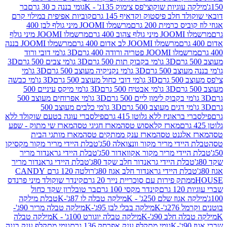
וגיות שוקוצי'פס צימוק 135ג' - K
גומי בננה כ 30 גרם
בר
 חלב פיסטוק וקדאיף 145 גרם
קוביות אפיפית במילוי קרם
 כרמית 200 גרם
מרשמלו JOOMI מיני גולף לבן 400
400 גרם
מרשמלו JOOMI מיני גולף
מרשמלו JOOMI לב אדום 400 גרם
מרשמלו JOOMI בננה
JOOM פטריה ורודה 400 גרם
3D גו'מי דובי ורוד
3D גו'מי בקבוק תות 500 גרם
3D גו'מי צבים 500 גרם
3D
 500 גרם
3D גו'מי נקניקיה מעוצב 500 גרם
3D גו'מי
גרם
3D גו'מי דובי כחול מעוצב 500 גרם
3D גו'מי כבשה
3D גו'מי אבטיח 500 גרם
3D גו'מי מיקס עיניים 500
3D גו'מי אפרוחים מעוצב 500
3D גו'מי כלבים מעוצב 500
ראוניז ללא גלוטן 415 גרם
פילסברי עוגה בטעם שוקולד ללא
מארז קלאסוש טסה
מארז חגיגי טסה
מארז שי מתוק - שפע
אלגנט טסה
מארז ענק ממתקים טסה
מארז מותגי הבית
ידי מריר מקור וונצואלה 50ג'
טבלת היידי מריר מקור מקסיקו
ידי מריר מקור אקוואדור 50ג'
טבלת היידי גראנדור מריר
לת היידי גראנדור חלב שקד 80ג'
טבלת היידי גראנדור מריר
ת היידי גראנדור חלב אגוז 80ג'
רולטה 120 גרם CANDY
תק פירות עם סוכריית נייר 20 גרם
קינדר שוקולד מיני פרנדס
רם
קינדר מקסי 100 גרם
בר טובלרון שקד כחול
וז שלם 250ג' - K
מילקה טבלה לו 87ג'-K
טבלת מילקה
2ג'-K
מילקה בבלי לבן 95ג'-K
מילקה טבלה מריר 90ג'-
חלב 90ג'-K
מילקה טבלה יוגורט 100ג' - K
מילקה טבלה
גומי מתקלף ענק אפרסק 136 גרם
גומי מתקלף ענק בננה