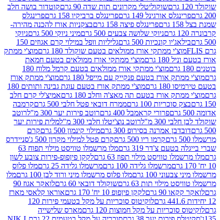
שוקוליטלי מקרונים תות שדה 90 גרם
קוטדור בושה חלב
גלס אורגינל 149 גרם
פרינגלס ברביקיו 158 גרם
פרינגלס
פרינגלס פיצה 158 גרם
בצקניות אורז להכנה מהירה-
ניוקי שלושה צבעים 500 גרם
מיני ניוקי 500 גרם
ניוקי
ג'יו קונכיות 500 גרם
גליליות וופל במילוי קרם אגוזים 150
וצ'י ממתקי אורז ממולאים בטעם שוקולד 180 גרם
מוצ'י ממתק
180 גרם
מוצ'י ממתקי אורז ממולאים בטעם חמאת
מוצ'י ממתקי אורז ממולאים בטעם קרמל מלוח 180
תק אורז בטעם פנקייק עם מייפל 180 גרם
מוצ'י ממתק אורז
18 גרם
מוצ'י ממתק אורז בטעם עוגת גבינה ותותים 180
תק אורז בטעם תה מאצ'ה וחלב 180 גרם
אמיצ'לי קרם חלב
סוכריות 100 גרם
ממרח דובאי פטל חלבי 500 גרם
קרמבה
פרורי קראמבל 400 גרם
רוטב פירות יער 300 מ"ל
רוטב
 300 מ"ל
רוטב נוצ'יטלו חלבי 300 מ"ל
מלית פירות יער
דבן אמרנה בסירופ 300 גרם
מילוי קינמון 500 גרם
קרם
קרמו ריו 500 גרם
קרם פטל למילוי מקרון 500 ג'
סניידרס
טעם צ'דר 319 גרם
מלו מרשמלו טוויסט מילוי תפוח 63
לו טוויסט מילוי תפוז 63 גרם
לקקן פיןפופ-פירות צובע לשון
מרשמלו גלידה 100 גרם
מרשמלו גלידה 25 גרם
מלו פלוס
עוני 100 גרם
מלו פלוס מרשמלו מיני ורוד לבן 100 גרם
מלו
 מילוי תות 63 גרם
שוקולד דובאי 60 גרם
לואקר אגוז 90
ו 90 גרם
לקקן פיןפופ 10 יח' 170 גרם
אוראו קלאסי מארז
לוקיטוס סוכריות על מקל בטעמי פירות 120
סוכריות על מקל חמוצות 120 גרם
מארס שלישייה
פירות יער 38 גרם
סוכריה על מקל בטעמים 22 גרם
NIK L