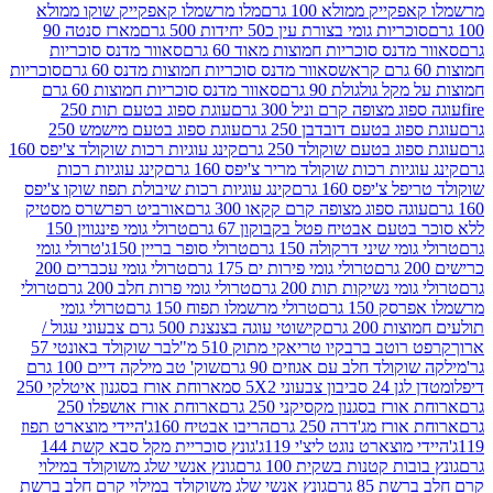
יק ממולא 100 גרם
מלו מרשמלו קאפקייק שוקו ממולא
יות גומי בצורת עין כ50 יחידות 500 גרם
מארז סנטה 90
נס סוכריות חמוצות מאוד 60 גרם
סאוור מדנס סוכריות
סאוור מדנס סוכריות חמוצות מדנס 60 גרם
סוכריות
 גולגולת 90 גרם
סאוור מדנס סוכריות חמוצות 60 גרם
 מצופה קרם וניל 300 גרם
עוגת ספוג בטעם תות 250
 בטעם דובדבן 250 גרם
עוגת ספוג בטעם מישמש 250
ג בטעם שוקולד 250 גרם
קינג עוגיות רכות שוקולד צ'יפס 160
יות רכות שוקולד מריר צ'יפס 160 גרם
קינג עוגיות רכות
'יפס 160 גרם
קינג עוגיות רכות שיבולת תפוז שוקו צ'יפס
ה ספוג מצופה קרם קקאו 300 גרם
אורביט רפרשרס מסטיק
עם אבטיח פטל בקבוקון 67 גרם
טרולי גומי פינגווין 150
י שיני דרקולה 150 גרם
טרולי סופר בריין 150ג'
טרולי גומי
טרולי גומי פירות ים 175 גרם
טרולי גומי עכברים 200
י נשיקות תות 200 גרם
טרולי גומי פרות חלב 200 גרם
טרולי
150 גרם
טרולי מרשמלו תפוח 150 גרם
טרולי גומי
200 גרם
קישוטי עוגה בצנצנת 500 גרם צבעוני עגול /
טב ברבקיו טריאקי מתוק 510 מ"ל
בר שוקולד באונטי 57
ולד חלב עם אגוזים 90 גרם
שוק' טב מילקה דיים 100 גרם
יבון צבעוני 5X2 סמ
ארוחת אורז בסגנון איטלקי 250
ז בסגנון מקסיקני 250 גרם
ארוחת אורז אושפלו 250
ז מג'דרה 250 גרם
הריבו אבטיח 160ג'
היידי מוצארט תפוז
וצארט נוגט ליצ'י 119ג'
גונץ סוכריית מקל סבא קשת 144
ת קטנות בשקית 100 גרם
גונץ אנשי שלג משוקולד במילוי
85 גרם
גונץ אנשי שלג משוקולד במילוי קרם חלב ברשת