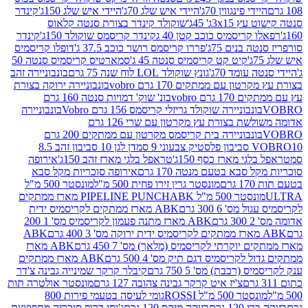
י פינגווין 70ג'
היידי איש שלג 70ג'
היידי איש שלג 150ג'
קינדר
3xג' 45ג'
שוקולד קינדר בצורת סנטה קלאוס
קריסמיס כוכב קטן 40 ג
קינדר קריסמס שוקולד 150ג'
קינדר
בנים 75ג'
פררו קריסמס רושר כוכב 37.5 ג'
דופלו קריסמיס
קיט קט קריסמיס סנטה 45 ג'
סמארטיס קריסמיס סנטה 50
עומד 70ג'
גונץ שוקולד LOL לוח שנה 75 גרם
בונבוניירה זהב
ן עם ממתקים 170 גרם vobro
בונבוניירה ירוקה בצורת
גרם vobro
בונ' שוק' דמויות סנטה 160 גרם
נבוניירה שוקולד גריזלי קריסמס 156 גרם Vobro
בונבוניירה
אדומה משולשת בצורת עץ מקרטון עם שרי 126 גרם
בונבוניירה בית קריסמס מקרטון עם ממתקים 200 גרם
דן לגן 10 סביבון זהב 8.5
י מארז כסף 150ג'
טראפל בלגי מארז זהב 150ג'
אירופה
סבא בטעם מנטה 170 גרם
אירופה סוכריות מקל סבא
ם
מונסטר גרין זירו פחית 500 מ"ל
מונסטר 500 מ"ל
 500 מ"ל PIPELINE PUNCH
ABK מארז ממתקים
ס' 6 300 גרם
ABK מארז ממתקים לקריסמיס ידית
ם
ABK מארז מתנה פעמון לקריסמיס מס' 1 200
ABK
יוקרתי לקריסמיס (מלאך) מס' 7 450 גרם
ABK מארז
לקריסמיס דגם תיק מס' 4 500 גרם
ABK מארז ממתקים
(רכבת) מס' 5 750 גרם
קיבלר קרקר שמינייה גבינה צ'דר
צ'יז איט קרקר גבינה צהובה 127 גרם
מונסטר אולטרה תות
 500 מ"ל ROSSI
גומי לעיסה בטעמי פירות 800
1 גרם
בזוקה מיקס 120 גרם
ג'וסי דרופ סוכריה מתפוצצת