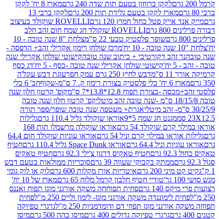
לקקן ברווזון בטעם תות שדה 240 גרם
מארז 8 יח' לקקן
מארז לקקן בטעם גלידת תות 200 גרם
לקקן ברבי 13
 אייק פטל כחול חמוץ 120 גרם
ROVELLI שוקולד בעיצוב
80 גרם
ROVELLI שוקולד חג שמח חום זהב חלב
שופר פלסטיק טבעי 22 ס"מ
צלחת "8 שנה טובה - 10
מרכז שולחן רימון אקרילי זהב+ הדפסה -
ר זהב דקורטיבי + כיתוב שנה טובה
קישוטי שולחן אקרילי שנה
יח'
קישוטי שולחן אקרילי שנה טובה -כסף - 5 יח'
דג כסף
 ס"מ
דבש לחיץ 250 גרם עמק חפר
עוגת דבש עוגל'ה
טיק בצורת רימון ק. 7 ס"מ-שקוף
חב' 6 כלי
 -בצורת תפוח 12.8*13.8*7 ס"מ
קופ' קרטון חלון שנה
קפ' קרטון חלון שנה טובה
אגרת+ מעטפה שנה טובה שופר/ספר תורה
מגנט חג שמח 5*9
אוראו שוקולד גליל 110.4 גרם
גלילות
קרם שוקולד 54 גרם
אוראו שוקולה מרשמלו תות 168
ראו במילוי קרם וניל 54 גרם
אוראו עוגיות שוקולד חום 64.4
ת וניל 64.4 גרם
אוראו Space Dunk גליל 110.4 גרם
חטיף
גרם
חטיף טאקיס דרגון צ'ילי 92.3 גרם
חטיף טאקיס
ממתק בקבוקי שעווה 39 גרם
סוכריות ממולאות בטעם דבש
יני 200 גרם
איטריות אורז מקלות 600 גרם
לוק או לוק גומי
טודיי חטיף חלבון קרמל מלוח 65 גרם
מארז של 10 יח'
ס 140 גרם
פחית תפוחחה משקה אורגני מוגז תפוח ואננס
ת לימוננדה משקה אורגני מוגז- לימון וליים 250 מ"ל
פחית
אורגני מוגז תפוזי דם ודומדמניות 250 מ"ל
גרגרי טפיוקה
גרגרי טפיוקה גדולים 400 גרם
מיסו כהה 500 גרם
מיסו