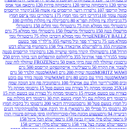
בזוקה טרופי 120 גרם
בזוקה פירות 120 גרם
אמ אנד אמס
גר'
פררו רושר קריסמיס עץ אשוח 150ג'
קינדר קריסמיס
'
הריבו דובי גומי חמוץ 175 גרם
הריבו גומי צ'יפס חמוץ
ציו מקלות תפו"א 80 גרם
בייגלה ציו מקלות מלוחים 100
י ממולא תות 75 גרם
טרולי גומי זחלים 150 גרם
טרולי
 גרם
טרולי מרשמלו 150 גרם
טרולי גומי ממולא 75 גרם
ENERG
טרולי גומי ממולא דובדבן קולה 75 גרם
טרולי גומי
ם
ד"ר פפר וניל מוקצף 355 מ"ל
ד"ר פפר בטעם
פרינגלס אדובאדה צילי 158 גרם
חטיף פרינגלס דבש
שוקולד קינדר מקסי שישייה 126 גרם
קינדר קריסמיס סנטה
ר פפר אורגינל 355 מ"ל
קלוגס קורנפלקס דגני בוקר תירס 250
ולד לוח שנה מיקי מאוס 50 גרם
FROZEN שוקולד לוח שנה
 50 גרם
צילינדר אייסקונפקט קריסמס 500 גרם
MORI
סנטה שקית 200 גרם WAWI
סנטה קלנדר 50 גרם
בודד עם כובע 80 גרם WAWI
שוק' סנטה בודד עם כובע
ריטר חלב עם אמיצ'לי 100 גרם
חנוכיה פח זהב חנוכה שמח
גוסי ממתק ג'ל בצורת עט בטעם פטל 15 גרם
גוסי ממתק ג'ל
ם אבטיח 15 גרם
גוסי ממתק ג'ל בצורת עט בטעם תות 15
 מקלות עם ג'ל חמוץ בטעם תות 30 גרם
גומי דיפ מקלות עם
 פטל 30 גרם
בונבונירה דובאי 200 גרם
גוסי ג'ל בקבוק חמוץ
'ל סמיילי 20 גרם
מארז 6 יח' תיבת אוצר פלסטיק
קינדר דגנים
צעצוע מכונת מזל+סוכריות
לקקן סיסי סטיקס פינגווין תות
 פילי סטייק גבינה 158 גרם
פרינגלס הכל בייגל 158
שמנת בצל צדר 158 גרם
פרינגלס מלח וינגרייט 158