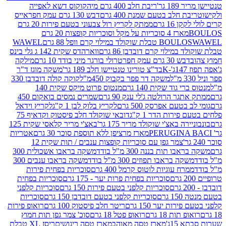
 גר'
ריבת חלב 400 גרם מיה
קוקוס דשא לאפייה
ת חלב בטעם שמנת 400 גרם
דבש 130 גרם עמק חפר
אייס
16 גרם
ממתק לקריץ רול צבעוני בטעם פירות 20 גרם
מארז 4 סוכריות על מקל וסוכריות קופצות 20 גרם
WAWEL
BOULO
במילוי קרם דובדבן 86 גרם
ווארהדס שקית 142 ג גלי בינס
בש 30 גרם עמק חפר
טרולי בורגר מיני בודד 10 גרם
מילקה
K
בד"צ טורינו טנטיישן חלב 189 גר'
משקה מוגז ד"ר
משקה דר פפר בקבוק 450מ"ל
קוקה קולה דובדבן 330
 גוד שקית 140 גרם
מנטוס פרוט מיקס שקית 140
ר הרולטה ג'לי ענק 90 גרם
שמרים נמסים בואקום 450
בטעם אפרסק 500 גרם
לקריץ בלוק לבן 1 ק"ג
לקריץ וידאל
ירות הדר 1 ק"ג
דובאי שוקולד חלב פיסטוק וקדאיף 75
ה באצ'י שוקולד מריר 175 גר'
באצ'י מריר קלאסי שקית 125
מארז מרציפן ללא תוספת סוכר 30 גרם
אטריות
צמר גפן עם סוכריות קופצות ענבים / תות שקית 12
 תות בננה 300 מ"ל בודד
משקה בראבו אשכולית 300
ה בראבו תפוזים 300 מ"ל בודד
משקה בראבו ענבים 300
רח עוגיות לוטוס קרמל 400 גרם
סוכריות בפחית פירות
סוכריות בפחית פרות יער - 175 גרם
סוכריות בפחית
סוכריות קלפני בטעם פירות 150 גרם
סוכריות קלפני
גרם
סוכריות קלפני בטעם דובדבן 150 גרם
סוכריות
רות יער 150 גרם
ריטר חלב פיסטוק 100 גרם
רואופ פירות
תות 18 גרם
רואופ פטל 18 גרם
סוכ' צמר גפן תות חמוץ
1ג'
מארז טסה מאוהב
מארז טסה ריגושים
ריסז XL טבלת