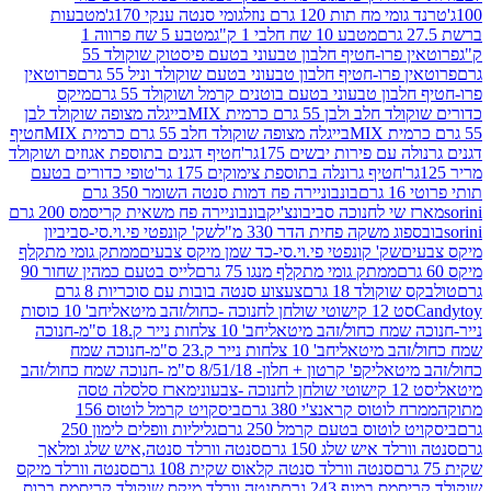
 מח תות 120 גרם נוזל
גומי סנטה ענקי 170ג'
מטבעות
מטבע 10 שח חלבי 1 ק"ג
מטבע 5 שח פרווה 1
פרוטאין פרו-חטיף חלבון טבעוני בטעם פיסטוק שוקולד 55
פרו-חטיף חלבון טבעוני בטעם שוקולד וניל 55 גרם
פרוטאין
בון טבעוני בטעם בוטנים קרמל ושוקולד 55 גרם
מיקס
 ולבן 55 גרם כרמית MIX
בייגלה מצופה שוקולד לבן
בייגלה מצופה שוקולד חלב 55 גרם כרמית MIX
חטיף
עם פירות יבשים 175גר'
חטיף דגנים בתוספת אגוזים ושוקולד
חטיף גרונלה בתוספת צימוקים 175 גר'
טופי כדורים בטעם
ם
בונבוניירה פח דמות סנטה השומר 350 גרם
שי לחנוכה סביבונצ'יק
בונבוניירה פח משאית קריסמס 200 גרם
ג משקה פחית הדר 330 מ"ל
שק' קונפטי פי.וי.סי-סביביון
ם
שק' קונפטי פי.וי.סי-כד שמן מיקס צבעים
ממתק גומי מתקלף
ממתק גומי מתקלף מנגו 75 גרם
לייס בטעם כמהין שחור 90
קולד 18 גרם
צעצוע סנטה בובות עם סוכריות 8 גרם
1 קישוטי שולחן לחנוכה -כחול/זהב מיטאלי
חב' 10 כוסות
 שמח כחול/זהב מיטאלי
חב' 10 צלחות נייר ק.18 ס"מ-חנוכה
הב מיטאלי
חב' 10 צלחות נייר ק.23 ס"מ-חנוכה שמח
יטאלי
קפ' קרטון + חלון- 8/51/18 ס"מ -חנוכה שמח כחול/זהב
עוני
מארז סלסלה טסה
לוטוס קראנצ'י 380 גרם
ביסקויט קרמל לוטוס 156
לוטוס בטעם קרמל 250 גרם
גליליות וופלים לימון 250
ד איש שלג 150 גרם
סנטה וורלד סנטה,איש שלג ומלאך
סנטה וורלד סנטה קלאוס שקית 108 גרם
סנטה וורלד מיקס
 במגף 243 גרם
סנטה וורלד מיקס שוקולד קריסמס בכוס