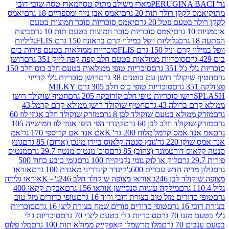
מארז משולב מתוק טסה
מארז טסה שובי דובי
קן רולר תות 20 גרם
יאמס אבן נייר ומספריים 18 גרם
יאמס
עם פטל 20 גרם
יאמס סוכריות סוכר חמוצות בטעם
יאמס סוכריות סוכר חמוצות בטעם תות 10 גרם
ביצת
גליליות וופל במילוי קרם בראוניז 150 גרם FLIS
גליליות
יל 150 גרם FLIS
סוכריות ממולאות בטעם פירות בים
סוכריות ממולאות בטעם חלב קפה קפה לייק 351 גרם
רושן
351 גרם
סוכריות טופי ממולאות בטעם חלב כוס חלב 150
ולד רושן עם בוטנים 38 גרם
רושן סוכריות ג'לי קרייזי
סוכריות טופי כוס חלב 305 גרם MILKY
ושו סוכריות טופי חלב קורובקה 205 גרם
חטיף שוקולד רושן
לה 43 גרם
חטיף שוקולד רושן ממולא קרם קרמל 43
ולא בטעם שוקולד לבן 8 גרם
מזרק שוקולד חלב אגוזי לוז 60
לד חלב לבן 60 גרם
קינדר הפי היפו אגוזי לוז חמישייה 105
ס קרמל מלוח 200 גר' K
אם אנד אם קריספי 170 גר'
אמ
2 גר'
גונץ סנטה קלאוס ביירן מינכן (אדום) 85 גרם
גונץ
ורטמונד (צהוב) 85 גרם
סוכ' מנטוס מנטה 29.7 גרם
מנטוס
לוק או לוק גומי נקניקייה 100 גרם
גומי כובע כחול 500
יה חדש עברית 600ג'
קינדר קינדריני מאגדת 100 גרם
אוראו
לבן 246ג'
אוראו מצופה שוקולד חלב 246ג' - K
אוראו גלידה
מילקה עוגיות סנסיישן אוראו 156 גרם
אבקת קקאו 400
רים מזל טוב בצורת דובי ורוד 16 גרם
טופי כדורים מזל טוב
ם
טופי כדורים פורים שמח בצורת ליצן 16 גרם
סוכריות
70 גרם
סוכריות ג'לי בטעם ליצ'י 70 גרם
סוכריות ג'לי
גרם
מלו מרשמלו קאפקייק ממולא תות 100 גרם
מלו פלוס