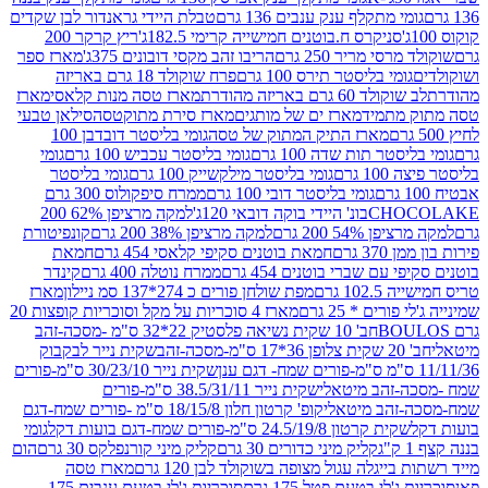
י מתקלף ענק ענבים 136 גרם
טבלת היידי גראנדור לבן שקדים
סניקרס ח.בוטנים חמישייה קרימי 182.5ג'
ריץ קרקר 200
סי מריר 250 גרם
הריבו זהב מקסי דובונים 375ג'
מארז ספר
ומי בליסטר תירס 100 גרם
פרח שוקולד 18 גרם באריזה
ד 60 גרם באריזה מהודרת
מארז טסה מנות קלאסי
מארז
מתמיד
מארז ים של מותגים
מארז סירת מתוקטסה
סילאן טבעי
מארז התיק המתוק של טסה
גומי בליסטר דובדבן 100
טר תות שדה 100 גרם
גומי בליסטר עכביש 100 גרם
גומי
 גרם
גומי בליסטר מילקשייק 100 גרם
גומי בליסטר
גומי בליסטר דובי 100 גרם
ממרח סיפקולוס 300 גרם
CHO
בונ' היידי בוקה דובאי 120ג'
למקה מרציפן 62% 200
54% 200 גרם
למקה מרציפן 38% 200 גרם
קונפיטורת
3 גרם
חמאת בוטנים סקיפי קלאסי 454 גרם
חמאת
עם שברי בוטנים 454 גרם
ממרח נוטלה 400 גרם
קינדר
10 גרם
מפת שולחן פורים כ 274*137 סמ ניילון
מארז
רים * 25 גרם
מארז 4 סוכריות על מקל וסוכריות קופצות 20
חב' 10 שקית נשיאה פלסטיק 22*32 ס"מ -מסכה-זהב
כה-זהב
שקית נייר לבקבוק
שקית נייר 30/23/10 ס"מ-פורים
-זהב מיטאלי
שקית נייר 38.5/31/11 ס"מ-פורים
זהב מיטאלי
קופ' קרטון חלון 18/15/8 ס"מ -פורים שמח-דגם
קית קרטון 24.5/19/8 ס"מ-פורים שמח-דגם בועות דקל
גומי
קליק מיני כדורים 30 גרם
קליק מיני קורנפלקס 30 גרם
הום
ייגלה עגול מצופה בשוקולד לבן 120 גרם
מארז טסה
'לי בטעם פטל 175 גרם
סוכריות ג'לי בטעם ענבים 175