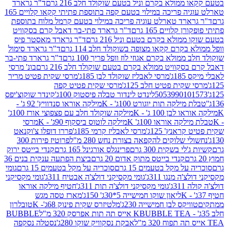
מולא בקרם וניל בטעם שוקולד חלב 216 גרם
ד"ר גרארד
טארלט עוגיה פריכה במילוי בטעם קפה בתוספת פתיתי קקאו קלויים 165
ארד טארלט עוגיה פריכה במילוי בטעם קרמל מלוח בתוספת
קלויים 165 גרם
ד"ר גרארד פתי-בר דאבל קרם בסקוויט
ולא בקרם בטעם וניל 216 גרם
ד"ר גרארד מאסטר פיס
בקרם קקאו מצופה בשוקולד חלב 114 גרם
ד"ר גרארד סימול
מולא בקרם אגוזי לוז וופל פריך 100 גרם
ד"ר גרארד פתי-בר
קוויט ממולא בקרם בטעם שוקולד חלב 216 גרם
בונ' מרסי
ג'
מרסי לאבליז שוקולד לבן 185ג'
מרסי שקית פטיט מריר
קית פטיט חלב 125ג'
מרסי שקית פטיט קפה
505399010
לינדט לינדור טבלה פיסטוק 100ג'
קינדר שוקוצ'יפס
ילקה תות יוגורט 100ג' - K
מילקה אוראו סנדוויץ' 92 ג' -
בן 100 ג' - K
מילקה שוקולד חלב עם פצפוצי אורז 100ג'
ה אוראו 100ג' K
מילקה לוטוס ביסקוף 90ג' - K
מרסי
אנץ' 125ג'
מרסי לאבליז קרמי 185ג'
פררו דופלו צ'וקנאט
 שלוקים להקפאה בצורת נחש 280 מ"ל
פרוטיז פירות 300
י בשקית 300 גרם
פרינגלס אורגינל 165 גרם
קנדי בייטס ירוק
קנדי בייטס מתוק אדום 20 גרם
ביצת הפתעה ענקית בנים 36
ל מקל בטעמים 15 גרם
סוכריה על מקל בטעמים 15 גרם
גומי
 מנגו 311ג'
גומי מקסיקני דולצ'ה אבטיח 311ג'
גומי מקסיקני
ג'
גומי מקסיקני דולצ'ה תות 311ג'
חטיף מילקה אוראו
ליאון שוקו חמישייה 5*30ג' 150ג'
מארז טסה מגש
יקס לבן חמישייה 230ג'
מלטיזרס שקית פינוק 68ג'- K
טובלרון
BUBBLE TEA אייס תה תות אפרסק 320 מ"ל
BUBBLE
אבקת נסקוויק שוקו 280ג'
נסטלה נסקפה