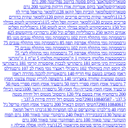
לאנצ' בוקס פסטה ברוטב נפוליטנה 200 גרם
לאנצ' בוקס אטריות אורז וירקות פיקנטי 200 גרם
לומאר קוביות וופל קקאו 128ג'
לומאר טראפל פריך לוז
ר שקית כדורים פריכים קוקוס 120ג'
לומאר שקית כדורים
120ג'
לומאר קוביות וופל חלבי 115ג'
ביסקוויט לוטוס במילוי
ביסקוויט לוטוס במילוי קרם לוטוס 150 גרם
גליליות וופלים
 גרם
גליליות וופלים וניל 250 גרם
היינץ מיוקטשופ 425
י מתקלף חיות 102 גרם
ממתק גומי מתקלף ענבים מנגו 85
י מתקלף אפרסק תפוז 85 גרם
ממתק גומי מתקלף ענבים 75
י מתקלף חיות 102 גרם
ממתק גומי מתקלף ענבים 75
י מתקלף אפרסק 75 גרם
ממתק גומי מתקלף ליצ'י 75
לוטיזן ביטקוין 1 ק"ג
מטבעות מולטיזן 5 ש"ח 1 ק"ג
הרשי
 מיקס 181 גרם
הרשי לבבות אקסטרה קרימי 181 גרם
הרשי
שוקולד 102 גרם
ג'ולי ראנצ'ר גומי מארז לב 107 גרם
נודלס
בטעם עוף חריף 140 גרם
אטריות להכנה מהירה ראמן
שחורה צאצ'רוני 140 גרם
צופה לקריץ שטוח צבעוני חמוץ
מץ חומץ ספריי רימון 50 גרם
עיד אומץ חומץ ספריי מטף 50
 חומץ סוכריה+גלי חמוץ 50 גרם
פררו רושר 100ג'
בוטן רביולי
ף אורז בטעם צ'לי 120 גרם
סוכ' מנטוס רול יחידה מנטה
סוכ' מנטוס רול יחידה פירות 37.5ג' -
72901
חטיפי חומוס דבאייל 200 גרם
עיד אומץ חומץ טריפל ג'ל
ברגן שוקוצ'יפס ש.לבן חמוציות 130ג'
ברגן רויאל חמאה
בונבוניירה רפאלו 240 גרם
קנדי שוגר סאוור 100 גרם תפוח
וור 100 גרם תפוח
קנדי שוגר סאוור 100 גרם
 מרסי פטיטס מיניאטור 125ג'
עיד לקקן אסלה טבילה +