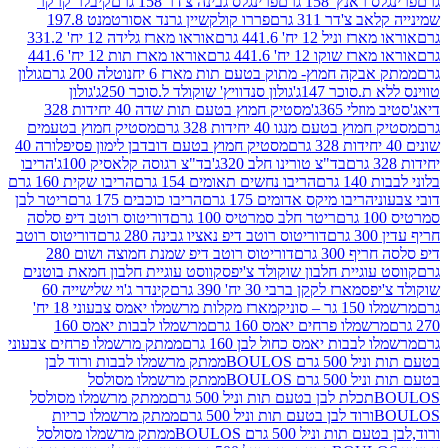
נץ' 158 גרם
פרינגלס גבינה צ'דר 158 גרם
קיבלר קרקר
'דר 311 גרם
פררו קולקשיין גרנד אסורטמנט 197.8
ל 12 יח' 441.6 גרם
אוראו מארז גלידה 12 יח' 331.2
קו 12 יח' 441.6 גרם
אוראו מארז תות 12 יח' 441.6
קה חמוץ- מתוק בטעם תות מארז 6 יח
נוטלה 200 גרם
גולון
סוכר 147ג'
גולון סנדוויץ' שוקולד ל.סוכר 250ג'
גולון
י 365ג'
מסטיק חמוץ בטעם תות שדה 40 יחידות 328
בטעם מנגו 40 יחידות 328 גרם
מסטיק חמוץ בטעמים
מסטיק חמוץ בטעם דובדבן לימון פסיפלורה 40
בד"צ טורינו חלב 320ג'
בד"צ רגוסה קלאסיק 100ג'
הריבו
רם
הריבו נחשים תאומים 154 גרם
הריבו שקית 160 גרם
הריבו מיקס אדומים 175 גרם
הריבו כוכבים 175 גרם
ריטר לבן
ריטר חלב סמרטיס 100 גרם
דוריטוס רוטב דיפ סלסה
דוריטוס רוטב דיפ נאציו גבינה 280 גרם
דוריטוס רוטב
30 גרם
דוריטוס רוטב דיפ שמנת חמוצה ושום 280
וגיית חלבון שוקולד צ'יפס
קווסט עוגיית חלבון חמאת בוטנים
פס
מארז לקקן ברבי 30 יח' 390 גרם
קינדר ג'וי שלישייה 60
וניק
מארז מקלות מרשמלו יאמס צבעוני 18 יח'
מלו פרחים יאמס 160 גרם
מרשמלו לבבות יאמס 160
בבות יאמס כחול לבן 160 גרם
ממתק מרשמלו פרחים צבעוני
ם BOULOS
ממתק מרשמלו לבבות ורוד לבן
ם BOULOS
ממתק מרשמלו מסולסל
ם
ממתק מרשמלו מסולסל
ם
ממתק מרשמלו כריות
 וניל 500 גרם BOULOS
ממתק מרשמלו מסולסל