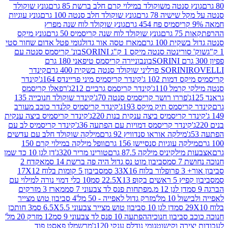
 סנטה משוקולד במילוי קרם חלב ברשת 85 גרם
גונץ שוקולד
שישיה 78 גרם
גונץ שוקולד חלב סנטה 100 גרם
גונץ עוגיות
גונץ שוקולד לוח שנה מפרץ
גרם
גונץ שוקולד לוח שנה קריסמיס 50 גרם
גונץ מיקס
ת 100 גרם
מארז טסה אור גדול
גומי פטל אדום שחור סטי
רינטה סנטה מיקס 1 ק"ג SORINI
בונ' קריסמס סנטה עם
בונבוניירה קריסמס טיפאני 180 גרם
גרם
SORINI
קינדר
דמות 102 ג'
קינדר קריסמיס מיני פריינדס 164ג'
קינדר
מל 110ג'
קינדר קריסמס גרביים 212ג'
רפאלו קריסמס
פררו רושר קריסמיס סנטה 70ג'
קינדר שוקולד חנוכייה 135
יסמס תיק מיקס 193ג'
קינדר קריסמיס קלנדר כוכב מעורב
 קריסמיס ביצה ענקית בנות 220ג'
קינדר קריסמיס ביצה ענקית
ינדר קריסמס דמויות עם הפתעה 36ג'
קינדר קריסמיס לב עם
מילקה אוראו סנדוויץ 92 גרם
מילקה שוקולד חלב עם עדשים
קה עוגיות סנסיישן 156 גרם
וופל מילקה במילוי קרם 150
לקיניס מילקה 87.5 גרם
טורינו מריר 320ג'
דן לגן 10 כד שמן
 סמ
סביבון מוט נס גדול היה פה ברשת 14 סמ
אקדח 2
33 סמ
סביבון 5 קומות בלוח 17X12
ופ 22.5X13 סמ
10 כלי דמוי נורה למילוי עם
דן לגן 12 מ.מפתחות פנס לד צבעוני 7 סמ
מארז 3 מזרקים
10 מל'
מזרק גדול לאפייה - 50 מל'
4 סביבון טוש מצייר
דן לגן 10 סביבון טוש מצייר צבעוני 6.5X5.5 סמ
3 חותכן
סביבון חנוכיה
הפתעה 10 פנס לד צבעוני 9 סמ
12 מזרק 20 מל'
ירה וקישוט
גומי נודלס ענקי 120ג'
מרשמלו פאסט פוד