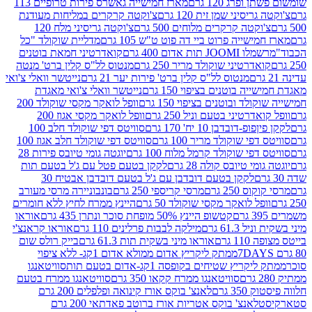
פרג 120 גרם
מארז חמישייה גאשרס פירות טרופיים 113
יסיני שמן זית 120 גרם
צ'וקטה קרקרים במליחות מעודנת
קטה קרקרים מלוחים 500 גרם
צ'וקטה גריסיני מלח 120
שייה פרוט ביי דה פוט ט"ש 105 גרם
מדליית שוקולד "כל
 תות אדום 400 גרם
קואדרטיני חמאת בוטנים
דרטיני שוקולד מריר 250 גרם
מנטוס לל"ס קלין ברט' מנטה
מנטוס לל"ס קלין ברט' פירות יער 21 גרם
נייטשר וואלי צ'ואי
 בוטנים בציפוי 150 גרם
נייטשר וואלי צ'ואי מאגדת
ד ובוטנים בציפוי 150 גרם
וופל לואקר מקסי שוקולד 200
רטיני בטעם וניל 250 גרם
וופל לואקר מקסי אגוז 200
דובדבן 10 יח' 170 גרם
סוויטס דפי שוקולד חלב 100
י שוקולד מריר 100 גרם
סוויטס דפי שוקולד חלב אגוז 100
פי שוקולד קרמל מלוח 100 גרם
יוגטה גומי טיובס פירות 28
י טיובס קולה 28 גרם
לקקן בטעם פטל עם ג'ל בטעם תות
לקקן בטעם דובדבן עם ג'ל בטעם דובדבן אבטיח 30
250 גרם
מרסי קריספי 250 גרם
בונבוניירה מרסי מעורב
ל לואקר מקסי שוקולד 50 גרם
היינץ ממרח לחיץ ללא חומרים
קטשופ היינץ 50% מופחת סוכר ונתרן 435 גרם
אוראו
61.3 גרם
מילקה לבבות פרלינים 110 גרם
אוראו קראנצ'י
גרם
אוראו מיני בשקית תות 61.3 גרם
בייק רולס שום
ממתק ליקריץ אדום ממולא אדום 1קג- ללא ציפוי
יץ שטיחים בקופסה 1קג-אדום בטעם תות
סוויטאנגו
סוויטאנגו ממרח קקאו 350 גרם
סוויטאנגו ממרח בטעם
 גרם
לאנצ' בוקס אורז קינואה ופלפלים 200 גרם
לאנצ' בוקס אטריות אורז ברוטב פאדתאי 200 גרם