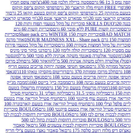
פסטה ברילה חלבון פנה 400ג'
צ'ופה צופס חמוץ
דפדפי קוקוס צ'יפס קוקוס
2 גרם
דפדפי קוקוס צ'יפס קוקוס בטעם קקאו 25 גרם
ווי
 מנגו 20ג'
ווי סמארט קראנצי אננס 20ג'
ווי סמארט קראנצי
SKILLS DUO סוכריות על מקל בטעמי תפוח ותות 120
P ללא סוכר 60 גרם
סוכריות קשות 60 גרם
BAD
סוכריות קשות WINTER 150 גרם Share pack
סוכריות
סאוור מדנס
קל חמוצות בשקית 100 גרם
סוכריות על מקל בטעמי פירות
סוכריות קולה ולימון 120 גרם
דגני בוקר סיני מיניס
 אולטרה פאנטזי משקה אנרגיה ללא סוכר 500 מ"ל
מונסטר
ה ויולט משקה אנרגיה 500 מ"ל
קוואקר 500 גרם
חלב מרוכז
3 גרם
סנאפי חטיפי אפונה ירוקה פריכים בטעם חריף
 מרוכז וממותק 370 גרם
דוריטוס מקסיקן טאקו 110ג'
סנאפי
ירוקה פריכים בטעם טבעי 108 גרם
סנאפי חטיפי אפונה
בטעם גבינה 108 גרם
ממבה ביץ' בייטס 160ג'
ממבה מג'יק
ממרח מרשמלו בטעם וניל 150 גרם
ממרח מרשמלו בטעם
מילקה נוסיני 31.5 גרם
מילקה וופליני 31 גרם
חטיף סטייל
בטעם עוף פיקנטי 100 גרם
חטיף סטייל קוריאה אורז בטעם
100 גרם
חטיף סטייל קוריאה אורז בטעם קארבונרה 100
יל קוריאה אורז בטעם פיקנטי 100 גרם
BOULOS סוכריות
אדום לבן 500 גרם
BOULOS סוכריות דחוסות לבבות לבן
BOULOS סוכריות דחוסות לבבות כחול לבן 500
 צבעונים 500 גרם
אל סאבור
וח רוטב סלסה 175 גרם
אל סאבור נאצ'ו בטעם צ'ילי חריף