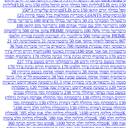
גליליות וופל במילוי קרם קרמל מלוח 150 גרם FLIS
גליליות
קקאו 150 גרם FLIS
סניקרס שלישייה 3*50ג'
סקיטלס GIANTS סוכריות ממולאות בג'ל טעמי פירות 125
ורגר ביג 50 גרם
ריטר במילוי מרציפן 100 גרם
ריטר פרלין
ר חלב עם שברי אגוזים 100 גרם
ריטר מוס קקאו 100
 100 גרם
משקה PRIME צהוב אדום 500 מ"ל
משקה
הנגרי ג'ק תערובת להכנת פנקייק קלאסי
ל לואקר מקסי אגוז 50 גרם
טורטינה 21 גרם
טורטינה לבן 21
 עגבניות פאסטה 700 גרם
אייס ברייקר סוכריות פטל 36
מ אנד אמס 180ג'
עוגיות באונטי 180ג'
חטיף תירס חריף צ'דר
חטיף תירס גבינת צ'דר וגבינה כחולה 170 גרם
חטיף תפוחי
ביקיו ודבש 28 גרם
מקלוני תירס בטעם צ'דר 227
 גבינת צ'דר חלפינו 170 גרם
חטיף תירס גבינת צ'דר 170
חי אדמה 28 גרם
חטיף תפוחי אדמה בטעם ברביקיו 28
וחי אדמה בטעם שמנת בצל 28 גרם
מנטוס לל"ס קלין ברט'
אוראו מיני בשקית שוקו 61.3 גרם
טונה סטארקיסט רביעיות
טונה סטארקיסט רביעיות שמן צמחי* 120 גרם
ממתק
יפוי שוקולד מריר 238 גרם
ממתק גומי מתקלף ענבים
דולה) 130 גרם
ממתק גומי מתקלף אפרסק (שקית גדולה)
ק גומי מתקלף ליצ'י (שקית גדולה) 130 גרם
ממתק גומי
(שקית גדולה) 130 גרם
טבלת מילקה חלב דיים 100ג'
דיזרט 100ג' K
טבלת מילקה חלב אגוז שלם 95ג' K
טבלת
K
טבלת מילקה חלב אגוז 90ג' K
טבלת מילקה חלב צימוק
טבלת מילקה חלב קרמל 100ג' K
מגש גומי מיקס תנתה 360