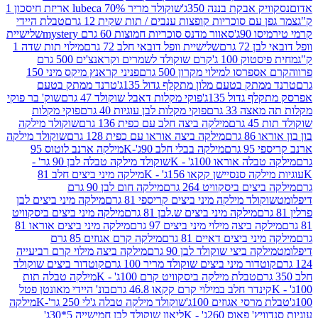
 אבקת בננה 350ג'
שוקולד מריר 70% lubeca אריזת חיסכון 1
עם סוכריות קופצות ענבים / תות שקית 12 גרם
טבלת היידי
90ג'
סאוור מדנס סוכריות חמוצות 60 גרם mystery
שלישיית
7 גרם
שלישיית וופל דובאי חלב 72 גרם
מילוי תות שדה 1
ק 100 ג'
קרם שוקולד לשמרים וקראנצ'ים 500 גרם
רסו למילוי מקרון 500 גרם
פניני קראנץ מיקס מיני 150
תק בטעם מלון מתקלף גדול 135ג'
טרנד ממתק בטעם
גדול 135ג'
פוקי מקלות דאבל שוקולד 47 גרם
שוק' בר פוקי
 33 גרם
פוקי מקלות לבן עוגיות 40 גרם
פוקי מקלות
רם
מילקה ביצה חלב עם כפית 136 גרם
שוקולד מילקה
 גרם
מילקה ביצה אוראו עם כפית 128 גרם
שוקולד מילקה
גרם
מילקה בבלי חלב 90ג'-K
מילקה ארנב לוטוס 95
ה אוראו 100ג' - K
שוקולד מילקה טבלה לבן 90 גר' -
ה סנסיישן קקאו 156ג' - K
מילקה מיני ביצים חלב 81
ים ביסקוויט 264 גרם
מילקה חום לבן 90 גרם
ולד מילקה מיני ביצים קריספי 81 גרם
מילקה מיני ביצים לבן
מילקה מיני ביצים ש.לבן 81 גרם
מילקה מיני ביצים ביסקוויט
 ביצה מילוי מיני ביצים 97 גרם
מילקה מיני ביצים אוראו 81
י ביצים דאיים 81 גרם
מילקה קרם אגוזים 85 גרם
קה ביצי שוקולד לבן 90 גרם
מילקה ביצה מילוי קרם רביעייה
דור מיני ביצים שוקולד מריר 100 גרם
קוטדור ביצים שוקולד
טבלת מילקה ביסקוויט קרם 100ג' - K
מילקה טבלה תות
נדר חלב במילוי קרם קקאו 46.8 גרם
בונ' היידי מאונטן פטל
סי אגוזים 100ג'
שוקולד מילקה טבלה ג'לי 250 גר'-K
מילקה
פאוס 260ג' - K
ליאון שוקולד לבן חמישייה 5*30ג'