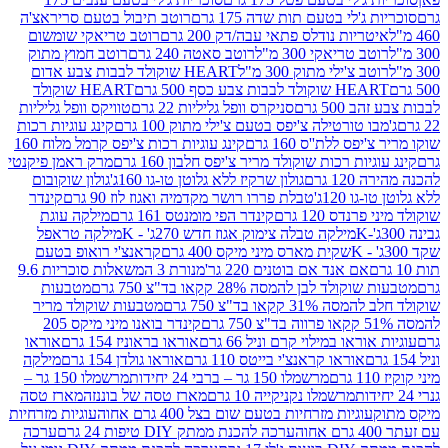
ג'לי בטעם תות שדה 175 גרם
רוטב תיבול בטעם סריראצ'ה
ריות נודלס פתאי עבה/דק 200 גרם
רוטב טריאקי שומשום
ב טריאקי 300 מ"ל
רוטב סאטה 240 גרם
רוטב חמוץ מתוק
ב צ'ילי מתוק 300 מ"ל
HEART שוקולד לבבות צבע אדום
ולד לבבות צבע כסף 500 גרם
HEART שוקולד
50 גרם
סניקרס וופל גליליות 22 גרם
טוויקס וופל גליליות
ו טורטילה צ'יפס בטעם צ'ילי מתוק 100 גרם
קינג עוגיות רכות
ס ללת''ס 160 גרם
קינג עוגיות רכות צ'יפס קרמל מלוח 160
יות רכות שוקולד מריר צ'יפס חלבון 160 גרם
מרק ראמן פיקנטי
 גרם
גולון שרקיז ללא גלוטן טו-גו 160ג'
גולון שוקובום
 120ג'
טבלת פררו רושר מקדמיה ואגוז לוז 90 גרם
קינדר
נדס 120 גרם
קינדר הפי מומנטס 161 גרם
מילקה עוגת
מילקה טבלה צימוק אגוז חדש 270ג' - K
מילקה טראפל
שקית מארס מיני מיקס 400 גרם
קראנצ'י רואופ בטעם
אם אנד אם בוטנים 220 גר'
מנורת 3 המשאלות סוכריות 9.6
לד לבן להמסה 28% קקאו בד"צ 750 גרם
מטבעות
 קקאו בד"צ 750 גרם
מטבעות שוקולד מריר
קינדר בואנו מיני מיקס 205
ראו במילוי קרם וניל 66 גרם
אוראו בראוניז 154 גרם
אוראו
אוראו קראנצ'י בייטס 110 גרם
אוראו גולדן 154 גרם
מילקה
מרשמלו 150 גר – ברבי 24 יחידות
מרשמלו 150 גר –
מרשמלו נקניקייה 10 גרם
מארז טסה של בוננזה
מארז טסה
עוגיות מזרחיות בטעם שום בצל 400 גרם אחוה
עוגיות מזרחיות
ערכה להכנת ממתק DIY טיפות 24 גרם
ערכה