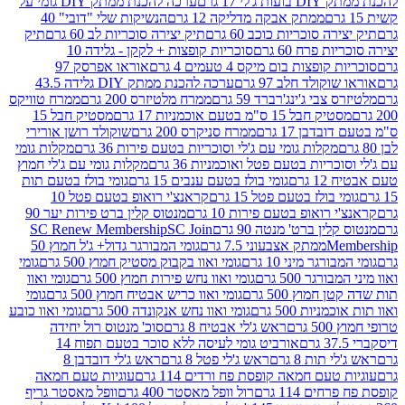
 17 גרם
ערכה להכנת ממתק DIY גומי על
ממתק אבקה מדליקה 12 גרם
הנשיקות שלי "דובי" 40
 סוכריות כוכב 60 גרם
תיק יצירה סוכריות לב 60 גרם
תיק
פרח 60 גרם
סוכריות קופצות + לקקן - גלידה 10
פצות בום מיקס 4 טעמים 4 גרם
אוראו אפרסק 97
ולד חלב 97 גרם
ערכה להכנת ממתק DIY גלידה 43.5
בי ג'ינג'רברד 59 גרם
ממרח מלטיזרס 200 גרם
ממרח טוויקס
בל 15 ס"מ בטעם אוכמניות 17 גרם
מסטיק חבל 15
בן 17 גרם
ממרח סניקרס 200 גרם
שוקולד רושן אורירי
מקלות גומי עם ג'לי וסוכריות בטעם פירות 36 גרם
מקלות גומי
ריות בטעם פטל ואוכמניות 36 גרם
מקלות גומי עם ג'לי חמוץ
רם
גומי בולז בטעם ענבים 15 גרם
גומי בולז בטעם תות
בולז בטעם פטל 15 גרם
קראנצ'י רואופ בטעם פטל 10
רואופ בטעם פירות 10 גרם
מנטוס קלין ברט פירות יער 90
ין ברט' מנטה 90 גרם
SC Join
SC Renew Membership
M
ממתק אצבעוני 7.5 גרם
גומי המבורגר גדול+ ג'ל חמוץ 50
גר מיני 10 גרם
גומי ואוו בקבוק מסטיק חמוץ 500 גרם
גומי
גר 500 גרם
גומי ואוו נחש פירות חמוץ 500 גרם
גומי ואוו
מוץ 500 גרם
גומי ואוו כריש אבטיח חמוץ 500 גרם
גומי
ות 500 גרם
גומי ואוו נחש אנקונדה 500 גרם
גומי ואוו כובע
רם
ראש ג'לי אבטיח 8 גרם
סוכ' מנטוס רול יחידה
אורביט גומי לעיסה ללא סוכר בטעם תפוח 14
תות 8 גרם
ראש ג'לי פטל 8 גרם
ראש ג'לי דובדבן 8
עם חמאה קופסת פח ורדים 114 גרם
עוגיות טעם חמאה
 114 גרם
רול וופל מאסטר 400 גרם
וופל מאסטר גריף