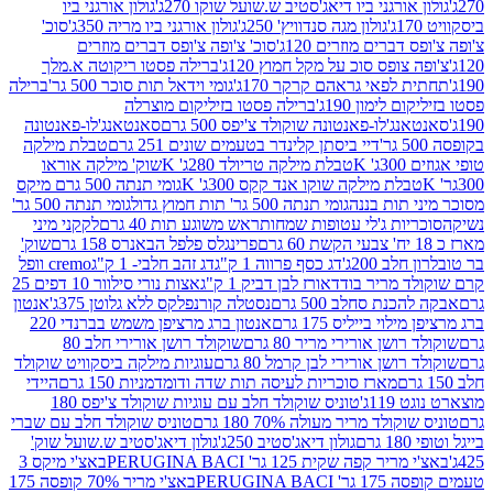
אורגני ביו דיאג'סטיב ש.שועל שוקו 270ג'
גולון אורגני ביו
גולון מגה סנדוויץ' 250ג'
גולון אורגני ביו מריה 350ג'
סוכ'
ברים מוזרים 120ג'
סוכ' צ'ופה צ'ופס דברים מוזרים
צופס סוכ על מקל חמוץ 120ג'
ברילה פסטו ריקוטה א.מלך
לפאי גראהם קרקר 170ג'
גומי וידאל תות סוכר 500 גר'
ברילה
לימון 190ג'
ברילה פסטו בזיליקום מוצרלה
ג'לו-פאנטונה שוקולד צ'יפס 500 גרם
סאנטאנג'לו-פאנטונה
דיי ביסתן קלינדר בטעמים שונים 251 גרם
טבלת מילקה
K
טבלת מילקה טריולד 280ג' K
שוק' מילקה אוראו
לת מילקה שוקו אנד קקס 300ג' K
גומי תנתה 500 גרם מיקס
 תות בננה
גומי תנתה 500 גר' תות חמוץ גדול
גומי תנתה 500 גר'
יות ג'לי עטופות שמחות
ראש משוגע תות 40 גרם
לקקני מיני
פרינגלס פלפל הבאנרס 158 גרם
שוק'
 200ג'
דג כסף פרווה 1 ק"ג
דג זהב חלבי- 1 ק"ג
cremo וופל
 מריר בודד
אורז לבן דביק 1 ק"ג
אצות נורי סילוור 10 דפים 25
נת סחלב 500 גרם
נסטלה קורנפלקס ללא גלוטן 375ג'
אנטון
וי בייליס 175 גרם
אנטון ברג מרציפן משמש בברנדי 220
שן אורירי מריר 80 גרם
שוקולד רושן אורירי חלב 80
ושן אורירי לבן קרמל 80 גרם
עוגיות מילקה ביסקוויט שוקולד
מארז סוכריות לעיסה תות שדה ודומדמניות 150 גרם
היידי
1ג'
טוניס שוקולד חלב עם עוגיות שוקולד צ'יפס 180
לד מריר מעולה 70% 180 גרם
טוניס שוקולד חלב עם שברי
גולון דיאג'סטיב 250ג'
גולון דיאג'סטיב ש.שועל שוק'
 קפה שקית 125 גר' PERUGINA BACI
באצ'י מיקס 3
PERUGINA 
באצ'י מריר 70% קופסה 175