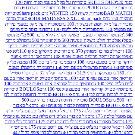
SKILLS DUO סוכריות על מקל בטעמי תפוח ותות 120
P ללא סוכר 60 גרם
סוכריות קשות 60 גרם
BAD
סוכריות קשות WINTER 150 גרם Share pack
סוכריות
סאוור מדנס
קל חמוצות בשקית 100 גרם
סוכריות על מקל בטעמי פירות
סוכריות קולה ולימון 120 גרם
דגני בוקר סיני מיניס
 אולטרה פאנטזי משקה אנרגיה ללא סוכר 500 מ"ל
מונסטר
ה ויולט משקה אנרגיה 500 מ"ל
קוואקר 500 גרם
חלב מרוכז
3 גרם
סנאפי חטיפי אפונה ירוקה פריכים בטעם חריף
 מרוכז וממותק 370 גרם
דוריטוס מקסיקן טאקו 110ג'
סנאפי
ירוקה פריכים בטעם טבעי 108 גרם
סנאפי חטיפי אפונה
בטעם גבינה 108 גרם
ממבה ביץ' בייטס 160ג'
ממבה מג'יק
ממרח מרשמלו בטעם וניל 150 גרם
ממרח מרשמלו בטעם
מילקה נוסיני 31.5 גרם
מילקה וופליני 31 גרם
חטיף סטייל
בטעם עוף פיקנטי 100 גרם
חטיף סטייל קוריאה אורז בטעם
100 גרם
חטיף סטייל קוריאה אורז בטעם קארבונרה 100
יל קוריאה אורז בטעם פיקנטי 100 גרם
BOULOS סוכריות
אדום לבן 500 גרם
BOULOS סוכריות דחוסות לבבות לבן
BOULOS סוכריות דחוסות לבבות כחול לבן 500
 צבעונים 500 גרם
אל סאבור
וח רוטב סלסה 175 גרם
אל סאבור נאצ'ו בטעם צ'ילי חריף
175 גרם
אל סאבור נאצ'וס דיפ מלוח עם מטבל גוואקמולי
סאבור נאצ'וס דיפ צ'ילי ברוטב גבינה 175 גרם
סוכ' ג'לי פירות
סאבור נאצ'וס בטעם צ'ילי עם רוטב גבינה 175 גרם
חטיף
חטיף דובאי מריר 40 גרם
פילסברי ציפוי כחול 442