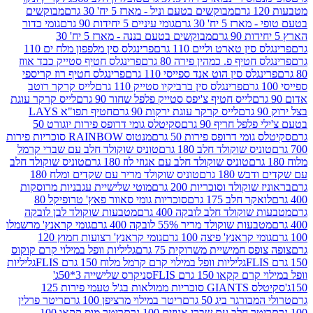
מבוקשים בטעם וניל - מארז 5 יח' 30 גרם
מבוקשים
5 יח' 30 גרם
גומי עיניים 5 יחידות 90 גרם
גומי כדור
מבוקשים בטעם בננה - מארז 5 יח' 30
ין טארט וליים 110 גרם
פרינגלס סין מלפפון מלח ים 110
חטיף פ. כמהין פירה 80 גרם
פרינגלס חטיף סטייק כבד אווז
לס סין הוט אנד ספייסי 110 גרם
פרינגלס חטיף רוז קריספי
פרינגלס סין ברביקיו סטייק 110 גרם
לייס קרקר רוטב
לייס חטיף צ'יפס סטייק פלפל שחור 90 גרם
לייס קרקר עוגת
לייס קרקר עוגת ירקות 90 גרם
חטיף תפו"א LAYS
פל חריף 90 גרם
סקיטלס גומי דרופס פירות יוגורט 50
ומי דרופס פירות 50 גרם
מנטוס RAINBOW סוכריות פירות
יס שוקולד חלב 180 גרם
טוניס שוקולד חלב עם שברי קרמל
טוניס שוקולד חלב עם אגוזי לוז 180 גרם
טוניס שוקולד חלב
 180 גרם
טוניס שוקולד מריר עם שקדים ומלח 180
וקולד וסוכריות 200 גרם
מוטי שלישיית עגבניות מרוסקות
ר חלב 175 גרם
סוכריות גומי סאוור פאץ' טרופיקל 80
וקולד חלב לובקה 400 גרם
מטבעות שוקולד לבן לובקה
ות שוקולד מריר 55% לובקה 400 גרם
גומי קראנץ' מרשמלו
י קראנץ' פיצה 100 גרם
גומי קראנץ' רצועות חמוץ 120
ס חמישיית משרוקית 75 גרם
גליליות וופל במילוי קרם קוקוס
גליליות וופל במילוי קרם קרמל מלוח 150 גרם FLIS
גליליות
קקאו 150 גרם FLIS
סניקרס שלישייה 3*50ג'
סקיטלס GIANTS סוכריות ממולאות בג'ל טעמי פירות 125
ורגר ביג 50 גרם
ריטר במילוי מרציפן 100 גרם
ריטר פרלין
ר חלב עם שברי אגוזים 100 גרם
ריטר מוס קקאו 100