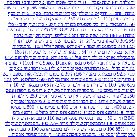
מרכז שולחן רימון אקרילי זהב+ הדפסה -
ר זהב דקורטיבי + כיתוב שנה טובה
קישוטי שולחן אקרילי שנה
יח'
קישוטי שולחן אקרילי שנה טובה -כסף - 5 יח'
דג כסף
 ס"מ
דבש לחיץ 250 גרם עמק חפר
עוגת דבש עוגל'ה
טיק בצורת רימון ק. 7 ס"מ-שקוף
חב' 6 כלי
 -בצורת תפוח 12.8*13.8*7 ס"מ
קופ' קרטון חלון שנה
קפ' קרטון חלון שנה טובה
אגרת+ מעטפה שנה טובה שופר/ספר תורה
מגנט חג שמח 5*9
אוראו שוקולד גליל 110.4 גרם
גלילות
קרם שוקולד 54 גרם
אוראו שוקולה מרשמלו תות 168
ראו במילוי קרם וניל 54 גרם
אוראו עוגיות שוקולד חום 64.4
ת וניל 64.4 גרם
אוראו Space Dunk גליל 110.4 גרם
חטיף
גרם
חטיף טאקיס דרגון צ'ילי 92.3 גרם
חטיף טאקיס
ממתק בקבוקי שעווה 39 גרם
סוכריות ממולאות בטעם דבש
יני 200 גרם
איטריות אורז מקלות 600 גרם
לוק או לוק גומי
טודיי חטיף חלבון קרמל מלוח 65 גרם
מארז של 10 יח'
ס 140 גרם
פחית תפוחחה משקה אורגני מוגז תפוח ואננס
ת לימוננדה משקה אורגני מוגז- לימון וליים 250 מ"ל
פחית
אורגני מוגז תפוזי דם ודומדמניות 250 מ"ל
גרגרי טפיוקה
גרגרי טפיוקה גדולים 400 גרם
מיסו כהה 500 גרם
מיסו
נאצ'וס טבעי 50 גרם
נאצ'וס תירס כחול 50 גרם
נאצ'וס
פרינגלס סין פלפל ופרמזן 110 גרם
ביאנקה שוקולד
ם
ביאנקה שוקולד מריר 72% 100 גרם
ביאנקה שוקולד
ביאנקה שוקולד לבן בטעם קרמל 100 גרם
ביאנקה
100 גרם
גומי לעיסה צבעוני 1 ק"ג
גומי לעיסה אבטיח 1