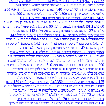
2 גרם I LOVE YOU
סוכריות בטעם קוקוס 250
ינגר קוקוס 250 גרם
צ'יפס ירקות שורש בטטה 40ג
רקות שורש סלק 40ג' -אורגני
הל משקה אנרגיה קלאסי 250
 שוקו חום 200ג'- K
סוכריות ג'ילי בוני פרוט 200 גרם
SUM
סוכריות ג'ילי בוני פרוט 200 גרם CITRUS
ילי בוני פרוט 200 גרם BERRY MIX
פופקורן בטעם שוקו
פופקורן בטעם קרמל 60 גרם OISHI
פופפולי פופקורן מוכן
פופפולי פופקורן מוכן מתוק מלוח 142 גרם
פופפולי
פלפל מלח ים 142 גרם
פופפולי פופקורן מוכן קרמל 142
ופקורן מוכן גבינה נאצו 142 גרם
פופפולי פופקורן מוכן צדר
פופפולי פופקורן מוכן צדר חלפיניו 142 גרם
פופפולי פופקורן
גרם
פופפולי פופקורן מוכן חמאה 142 גרם
קינדר בואנו
ם
גונץ בוטנים קלויים עם מלח 150 גר'
מנטוס שקית
מנטוס שקית פירות 135 גרם
מארז מקלות ביסקוויט עם
גרם
זריפה גרעיני דלעת 250 גרם
זריפה גרעיני אבטיח
ט רוטב ברביקיו אורגינל 510 מ"ל
פבורס טראפל לבן פיסטוק
טראפל שוקו 100ג'
פבורס טראפל לבן וניל 100ג'
פבורס
ג'
אנרג'י מאגדת דגנים טראפלס ושוקולד
אנרג'י מאגדת
ר
נסקוויק אבקת תות 350ג'
גולון טוסטדה ללא ת.סוכר
וסטדה ללא סוכר 350ג'
גולון אורגני ביו שוקוצ'יפס 150ג'
גולון
אג'סטיב צ'יה 270ג'
גולון אורגני ביו דיאג'סטיב ש.שועל פירות
אורגני ביו דיאג'סטיב ש.שועל שוקו 270ג'
גולון אורגני ביו
גולון מגה סנדוויץ' 250ג'
גולון אורגני ביו מריה 350ג'
סוכ'
ברים מוזרים 120ג'
סוכ' צ'ופה צ'ופס דברים מוזרים
צופס סוכ על מקל חמוץ 120ג'
ברילה פסטו ריקוטה א.מלך