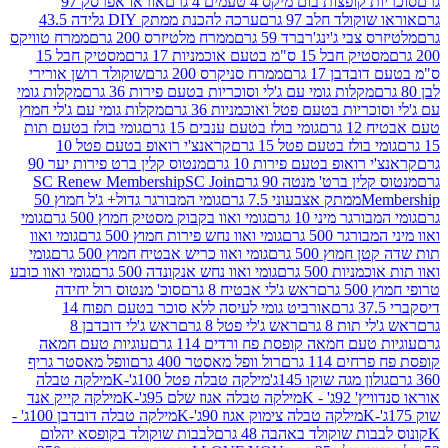
פצות בום מיקס 4 טעמים 4 גרם
אוראו אפרסק 97
ולד חלב 97 גרם
ערכה להכנת ממתק DIY גלידה 43.5
בי ג'ינג'רברד 59 גרם
ממרח מלטיזרס 200 גרם
ממרח טוויקס
בל 15 ס"מ בטעם אוכמניות 17 גרם
מסטיק חבל 15
בן 17 גרם
ממרח סניקרס 200 גרם
שוקולד רושן אורירי
מקלות גומי עם ג'לי וסוכריות בטעם פירות 36 גרם
מקלות גומי
ריות בטעם פטל ואוכמניות 36 גרם
מקלות גומי עם ג'לי חמוץ
רם
גומי בולז בטעם ענבים 15 גרם
גומי בולז בטעם תות
בולז בטעם פטל 15 גרם
קראנצ'י רואופ בטעם פטל 10
רואופ בטעם פירות 10 גרם
מנטוס קלין ברט פירות יער 90
ין ברט' מנטה 90 גרם
SC Join
SC Renew Membership
M
ממתק אצבעוני 7.5 גרם
גומי המבורגר גדול+ ג'ל חמוץ 50
גר מיני 10 גרם
גומי ואוו בקבוק מסטיק חמוץ 500 גרם
גומי
גר 500 גרם
גומי ואוו נחש פירות חמוץ 500 גרם
גומי ואוו
מוץ 500 גרם
גומי ואוו כריש אבטיח חמוץ 500 גרם
גומי
ות 500 גרם
גומי ואוו נחש אנקונדה 500 גרם
גומי ואוו כובע
רם
ראש ג'לי אבטיח 8 גרם
סוכ' מנטוס רול יחידה
אורביט גומי לעיסה ללא סוכר בטעם תפוח 14
תות 8 גרם
ראש ג'לי פטל 8 גרם
ראש ג'לי דובדבן 8
עם חמאה קופסת פח ורדים 114 גרם
עוגיות טעם חמאה
 114 גרם
רול וופל מאסטר 400 גרם
וופל מאסטר גריף
ון מגה שוקו 145ג'
מילקה טבלה פטל 100ג'-K
מילקה טבלה
ג' - K
מילקה טבלה אגוז שלם 95ג'-K
מילקה קייק אנד
מילקה טבלה צימוק אגוז 90ג'-K
מילקה טבלה דובדבן 100ג' -
ת שוקולד באהבה 48 גרם
לבבות שוקולד בקופסא יהלום