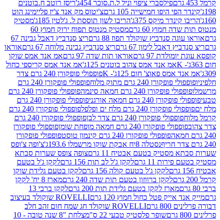
פילסברי ציפוי וניל ל.ת.סוכר 454ג'
ריסז רוטב ח.בוטנים
פי היפו חמישייה 105 גרם
צ'יטוס מק אנד צ'יז פליימינג הוט
ינדר מיקס 375ג'
הריבו לשון תוססת ל. ג'לטין 185ג'
מסטיק
ה חמוץ 60 גרם
מסטיק מנטוס תפוח ירוק חמוץ 60
גה סנדביץ שוקולד תפוז 88 גרם
ריצ סנדביץ דאבל גבינה 67
ץ דאבל לימון 67 גרם
ריצ סנדביץ גבינה מלוחה 67 גרם
אוראו
מולדת 97 גרם
אוראו תות שדה 97 גרם
אמ אנד אמס שוקו
אמ אנד אמס צהוב בוטנים 125ג'
אמ אנד אמס קריספי כחול
אמס פאוצ' חום 125ג'- K
פופפולי פופקורן 240 גרם צדר
פופקורן 240 גרם מתוק מלוח
פופפולי פופקורן 240 גרם
י פופקורן 240 גרם חמאה סינמה
פופפולי פופקורן 240 גרם
רן 240 גרם חמאה אורגני
פופפולי פופקורן 240 גרם
פופקורן 240 גרם מלח ים ופלפל
פופפולי פופקורן 240 גרם
פופפולי פופקורן 240 גרם צדר לבן
פופפולי פופקורן 240 גרם
פולי פופקורן 240 גרם חמאה מופחת שומן
פופפולי פופקורן
פופפולי פופקורן 240 גרם קינמון טוסט
פופפולי פופקורן
נסטלה 8יח אבקת שוקו מרשמלו 193.6ג'
צ'ופה צ'ופס
 מסטיק בטעם אבטיח 11 גרם
צופה צופס שערות סבתא
ירות 11 גרם
לקקן ג'ל לב תות 156 גרם
לקקן ג'ל בטעם
לקקן ג'ל בטעם קולה 156 גרם
לקקן בטעם גלידת שוקו
לקקן ברווזון בטעם תות שדה 240 גרם
מארז 8 יח' לקקן
מארז לקקן בטעם גלידת תות 200 גרם
לקקן ברבי 13
 אייק פטל כחול חמוץ 120 גרם
ROVELLI שוקולד בעיצוב
80 גרם
ROVELLI שוקולד חג שמח חום זהב חלב
שופר פלסטיק טבעי 22 ס"מ
צלחת "8 שנה טובה - 10