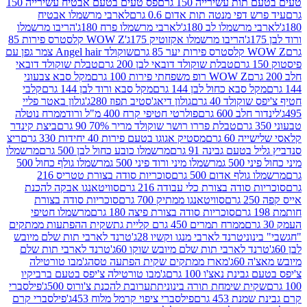
ת עשירייה 150 גרם
פס טעים בטעם אבטיח עשירייה 150
דפי מנטה תות אדום 0.6 גרם
לארבי מרשמלו אבטיח
מרשמלו לב 180ג'
לארבי מרשמלו פרח 180ג'
הריבו מרשמלו
הריבו מרשמלו אקזוטיק 175ג'
WOW Z קלסטרס פירות 85
 85 גרם
שוקולד Angel hair צמר גפן עם
טבלת שוקולד דובאי לבן 200 גרם
טבלת שוקולד דובאי
WOW Z רופ משפחתי פירות 100 גרם
מקל סבא צבעוני
 סבא כחול לבן 144 גרם
מקל סבא ורוד לבן 144 גרם
קלבי
ולד 40 גרם
גולון דיאג'סטיב תפוז 280ג'
גולון באטר פליי
ב 600 גרם
פולרטי חטיפי קרח 400 מ"ל ורוד
ממרח נוטלה
טבלת פררו רושר שוקולד מריר 70% 90 גרם
ביצת קינדר
60 גרם
מסטיק אגוגו בטעם פירות 40 יחידות 330 גרם
ריצ
טעם גבינה 91 גרם
מרשמלו כובע כחול לבן 500 גרם
מרשמלו
50 ג
מרשמלו מיני ורוד פיני 500 ג
מרשמלו גולף כחול 500
לף אדום 500 גרם
סוכריות סודה בצורת טטריס 216
סודה בצורת כלי עבודה 216 גרם
סוויטאנגו אבקה להכנת
סוויטאנגו ממתיק 700 גרם
סוכריות סודה בצורת
סוכריות סודה בצורת פיצה 180 גרם
מרשמלו חטיפי
ממרח תמרים 450 גרם קליית גת
שקית ההפתעות ממתקים
וני
טרנד לארבי מנגו וקשיו 28ג'
טרנד לארבי תות שלם מיובש
ד לארבי תות שלם מיובש שוקו 60ג'
טרנד לארבי תות שלם
6ג'
מארז ממתקים שקית הפתעה טסה
ג'מבו טורטילה
נת נאצ'ו 100 גרם
ג'מבו טורטילה צ'יפס בטעם ברביקיו
ית שימחת תורה בינונית
תערובת להכנת צ'ורוס 500ג'
פילסברי
 453 גרם
פילסברי ציפוי קרמל מלוח 453ג'
פילסברי קרם