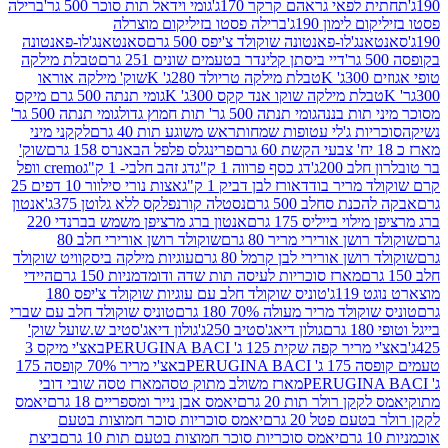
לפאי גראהם קרקר 170ג'
גומי וידאל תות סוכר 500 גר'
ברילה
לימון 190ג'
ברילה פסטו בזיליקום מוצרלה
ג'לו-פאנטונה שוקולד צ'יפס 500 גרם
סאנטאנג'לו-פאנטונה
דיי ביסתן קלינדר בטעמים שונים 251 גרם
טבלת מילקה
K
טבלת מילקה טריולד 280ג' K
שוק' מילקה אוראו
לת מילקה שוקו אנד קקס 300ג' K
גומי תנתה 500 גרם מיקס
 תות בננה
גומי תנתה 500 גר' תות חמוץ גדול
גומי תנתה 500 גר'
יות ג'לי עטופות שמחות
ראש משוגע תות 40 גרם
לקקני מיני
פרינגלס פלפל הבאנרס 158 גרם
שוק'
 200ג'
דג כסף פרווה 1 ק"ג
דג זהב חלבי- 1 ק"ג
cremo וופל
 מריר בודד
אורז לבן דביק 1 ק"ג
אצות נורי סילוור 10 דפים 25
נת סחלב 500 גרם
נסטלה קורנפלקס ללא גלוטן 375ג'
אנטון
וי בייליס 175 גרם
אנטון ברג מרציפן משמש בברנדי 220
שן אורירי מריר 80 גרם
שוקולד רושן אורירי חלב 80
ושן אורירי לבן קרמל 80 גרם
עוגיות מילקה ביסקוויט שוקולד
מארז סוכריות לעיסה תות שדה ודומדמניות 150 גרם
היידי
1ג'
טוניס שוקולד חלב עם עוגיות שוקולד צ'יפס 180
לד מריר מעולה 70% 180 גרם
טוניס שוקולד חלב עם שברי
גולון דיאג'סטיב 250ג'
גולון דיאג'סטיב ש.שועל שוק'
 קפה שקית 125 ג' PERUGINA BACI
באצ'י מיקס 3
PERUGINA
באצ'י מריר 70% קופסה 175
מארז משולב מתוק טסה
מארז טסה שובי דובי
קן רולר תות 20 גרם
יאמס אבן נייר ומספריים 18 גרם
יאמס
עם פטל 20 גרם
יאמס סוכריות סוכר חמוצות בטעם
יאמס סוכריות סוכר חמוצות בטעם תות 10 גרם
ביצת