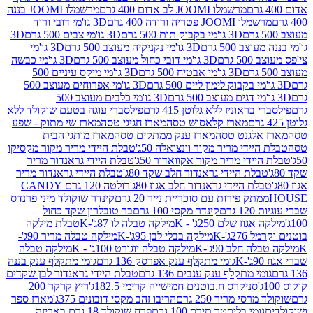
מרשמלו JOOMI לב אדום 400 גרם
מרשמלו JOOMI בננה
JOOM פטריה ורודה 400 גרם
3D גו'מי דובי ורוד
3D גו'מי בקבוק תות 500 גרם
3D גו'מי צבים 500 גרם
3D
 500 גרם
3D גו'מי נקניקיה מעוצב 500 גרם
3D גו'מי
גרם
3D גו'מי דובי כחול מעוצב 500 גרם
3D גו'מי כבשה
3D גו'מי אבטיח 500 גרם
3D גו'מי מיקס עיניים 500
3D גו'מי אפרוחים מעוצב 500
3D גו'מי כלבים מעוצב 500
ראוניז ללא גלוטן 415 גרם
פילסברי עוגה בטעם שוקולד ללא
מארז קלאסוש טסה
מארז חגיגי טסה
מארז שי מתוק - שפע
אלגנט טסה
מארז ענק ממתקים טסה
מארז מותגי הבית
ידי מריר מקור וונצואלה 50ג'
טבלת היידי מריר מקור מקסיקו
ידי מריר מקור אקוואדור 50ג'
טבלת היידי גראנדור מריר
לת היידי גראנדור חלב שקד 80ג'
טבלת היידי גראנדור מריר
ת היידי גראנדור חלב אגוז 80ג'
רולטה 120 גרם CANDY
תק פירות עם סוכריית נייר 20 גרם
קינדר שוקולד מיני פרנדס
רם
קינדר מקסי 100 גרם
בר טובלרון שקד כחול
וז שלם 250ג' - K
מילקה טבלה לו 87ג'-K
טבלת מילקה
2ג'-K
מילקה בבלי לבן 95ג'-K
מילקה טבלה מריר 90ג'-
חלב 90ג'-K
מילקה טבלה יוגורט 100ג' - K
מילקה טבלה
גומי מתקלף ענק אפרסק 136 גרם
גומי מתקלף ענק בננה
י מתקלף ענק ענבים 136 גרם
טבלת היידי גראנדור לבן שקדים
סניקרס ח.בוטנים חמישייה קרימי 182.5ג'
ריץ קרקר 200
סי מריר 250 גרם
הריבו זהב מקסי דובונים 375ג'
מארז ספר
ומי בליסטר תירס 100 גרם
פרח שוקולד 18 גרם באריזה