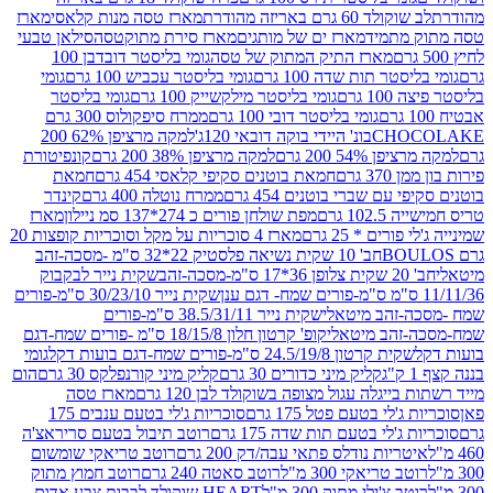
ד 60 גרם באריזה מהודרת
מארז טסה מנות קלאסי
מארז
מתמיד
מארז ים של מותגים
מארז סירת מתוקטסה
סילאן טבעי
מארז התיק המתוק של טסה
גומי בליסטר דובדבן 100
טר תות שדה 100 גרם
גומי בליסטר עכביש 100 גרם
גומי
 גרם
גומי בליסטר מילקשייק 100 גרם
גומי בליסטר
גומי בליסטר דובי 100 גרם
ממרח סיפקולוס 300 גרם
CHO
בונ' היידי בוקה דובאי 120ג'
למקה מרציפן 62% 200
54% 200 גרם
למקה מרציפן 38% 200 גרם
קונפיטורת
3 גרם
חמאת בוטנים סקיפי קלאסי 454 גרם
חמאת
עם שברי בוטנים 454 גרם
ממרח נוטלה 400 גרם
קינדר
10 גרם
מפת שולחן פורים כ 274*137 סמ ניילון
מארז
רים * 25 גרם
מארז 4 סוכריות על מקל וסוכריות קופצות 20
חב' 10 שקית נשיאה פלסטיק 22*32 ס"מ -מסכה-זהב
כה-זהב
שקית נייר לבקבוק
שקית נייר 30/23/10 ס"מ-פורים
-זהב מיטאלי
שקית נייר 38.5/31/11 ס"מ-פורים
זהב מיטאלי
קופ' קרטון חלון 18/15/8 ס"מ -פורים שמח-דגם
קית קרטון 24.5/19/8 ס"מ-פורים שמח-דגם בועות דקל
גומי
קליק מיני כדורים 30 גרם
קליק מיני קורנפלקס 30 גרם
הום
ייגלה עגול מצופה בשוקולד לבן 120 גרם
מארז טסה
'לי בטעם פטל 175 גרם
סוכריות ג'לי בטעם ענבים 175
ג'לי בטעם תות שדה 175 גרם
רוטב תיבול בטעם סריראצ'ה
ריות נודלס פתאי עבה/דק 200 גרם
רוטב טריאקי שומשום
ב טריאקי 300 מ"ל
רוטב סאטה 240 גרם
רוטב חמוץ מתוק
ב צ'ילי מתוק 300 מ"ל
HEART שוקולד לבבות צבע אדום