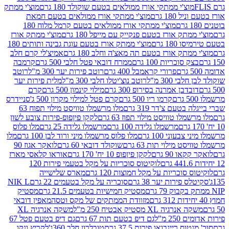
וצ'י ממתקי אורז ממולאים בטעם שוקולד 180 גרם
מוצ'י ממתק
180 גרם
מוצ'י ממתקי אורז ממולאים בטעם חמאת
מוצ'י ממתקי אורז ממולאים בטעם קרמל מלוח 180
תק אורז בטעם פנקייק עם מייפל 180 גרם
מוצ'י ממתק אורז
18 גרם
מוצ'י ממתק אורז בטעם עוגת גבינה ותותים 180
תק אורז בטעם תה מאצ'ה וחלב 180 גרם
אמיצ'לי קרם חלב
סוכריות 100 גרם
ממרח דובאי פטל חלבי 500 גרם
קרמבה
פרורי קראמבל 400 גרם
רוטב פירות יער 300 מ"ל
רוטב
 300 מ"ל
רוטב נוצ'יטלו חלבי 300 מ"ל
מלית פירות יער
דבן אמרנה בסירופ 300 גרם
מילוי קינמון 500 גרם
קרם
קרמו ריו 500 גרם
קרם פטל למילוי מקרון 500 ג'
סניידרס
טעם צ'דר 319 גרם
מלו מרשמלו טוויסט מילוי תפוח 63
לו טוויסט מילוי תפוז 63 גרם
לקקן פיןפופ-פירות צובע לשון
מרשמלו גלידה 100 גרם
מרשמלו גלידה 25 גרם
מלו פלוס
עוני 100 גרם
מלו פלוס מרשמלו מיני ורוד לבן 100 גרם
מלו
 מילוי תות 63 גרם
שוקולד דובאי 60 גרם
לואקר אגוז 90
ו 90 גרם
לקקן פיןפופ 10 יח' 170 גרם
אוראו קלאסי מארז
לוקיטוס סוכריות על מקל בטעמי פירות 120
סוכריות על מקל חמוצות 120 גרם
מארס שלישייה
פירות יער 38 גרם
סוכריה על מקל בטעמים 22 גרם
NIK L
מסטיק חמישיות בטעמים 21.5 גרם
מסטיק
מזוודת הממתקים של מקס וטסה
מאפין דובאי
יה XL מסטיק אבטיח 250 מ"ל
משקה אנרגיה XL
2 מ"ל
גם דיפ בטעם תות 67 גרם
גם דיפ בטעם פטל 67
ס ריינבואו פירות 37.5 גרם
טובלרון חלב 360ג'
לקריץ ונקו