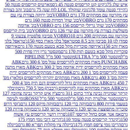
קיט קט קריסמיס סנטה 45 ג'
סמארטיס קריסמיס סנטה 50
עומד 70ג'
גונץ שוקולד LOL לוח שנה 75 גרם
בונ' זהב בצורת
תקים 170 גרם VOBRO
בונ' ירוקה בצורת עץ עם
בונ' שוק' דמויות סנטה 160 גרם
נ' שוק' גריזלי קריסמס 156 גרם VOBRO
בונ' אדומה
עץ מקרטון עם שרי 126 גרם VOBRO
בונ' בית קריסמס
 200 גרם VOBRO
10 סביבון פלסטיק צבעוני 9
טראפל בלגי מארז כסף 150ג'
טראפל בלגי
אירופה סוכריות מקל סבא בטעם מנטה 170 גרם
אירופה
סבא בטעם תות 170 גרם
מונסטר גרין זירו פחית 500
ULT
מונסטר 500 מ"ל PIPELINE
ABK
PU
לקריסמיס ידית אדומה מס' 2 300 גרם
ABK מארז מתנה
מס' 1 200 גרם
ABK מארז ממתקים לקריסמיס ידית
ABK מארז ממתקים יוקרתי לקריסמיס (מלאך) מס'
ABK מארז ממתקים גדול לקריסמיס דגם תיק מס' 4 500
קיבלר
גבינה צ'דר כתום 311 גרם
צ'יז איט קרקר גבינה צהובה 127
ולטרה תות 500 מ"ל
מונסטר 500 מ"ל ROSSI
גומי לעיסה
 גרם
בזוקה ברי 120 גרם
בזוקה מיקס 120 גרם
ג'וסי דרופ
ת טרופי 120 גרם
בזוקה טרופי 120 גרם
בזוקה פירות 120
מס כחול קריספי 107ג'
פררו רושר קריסמיס עץ אשוח
קריסמיס סנטה עומד 110ג'
הריבו דובי גומי חמוץ 175
י צ'יפס חמוץ 175ג'
בייגלה ציו מקלות תפו"א 80 גרם
בייגלה
ים 100 גרם
טרולי גומי ממולא תות 75 גרם
טרולי גומי