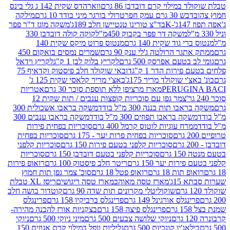
במילוי קרם דובדבן 86 גרם
ווארהדס שקית 142 ג גלי בינס
בש 30 גרם עמק חפר
טרולי בורגר מיני בודד 10 גרם
מילקה
K
בד"צ טורינו טנטיישן חלב 189ג'
משקה מוגז ד"ר פפר
משקה דר פפר בקבוק 450מ"ל
קוקה קולה דובדבן 330
 גוד שקית 140 גרם
מנטוס פרוט מיקס שקית 140
ר הרולטה ג'לי ענק 90 גרם
שמרים נמסים בואקום 450
בטעם אפרסק 500 גרם
לקריץ בלוק לבן 1 ק"ג
לקריץ וידאל
ירות הדר 1 ק"ג
דובאי שוקולד חלב פיסטוק וקדאיף 75
י שוקולד מריר 175ג'
באצ'י מריר קלאסי שקית 125 ג'
PERUGI
מארז מרציפן ללא תוספת סוכר 30 גרם
אטריות
צמר גפן עם סוכריות קופצות ענבים / תות שקית 12
 תות בננה 300 מ"ל בודד
משקה בראבו אשכולית 300
ה בראבו תפוזים 300 מ"ל בודד
משקה בראבו ענבים 300
רח עוגיות לוטוס קרמל 400 גרם
סוכריות בפחית פירות
סוכריות בפחית פרות יער - 175 גרם
סוכריות בפחית
סוכריות קלפני בטעם פירות 150 גרם
סוכריות קלפני
גרם
סוכריות קלפני בטעם דובדבן 150 גרם
סוכריות
רות יער 150 גרם
ריטר חלב פיסטוק 100 גרם
רואופ פירות
תות 18 גרם
רואופ פטל 18 גרם
סוכ' צמר גפן תות חמוץ
1ג'
מארז טסה מאוהב
מארז טסה ריגושים
ריסז XL טבלת
שוקוליטלי מקרונים תות שדה 90 גרם
קוטדור בושה חלב
גלס אורגינל 149 גרם
פרינגלס ברביקיו 158 גרם
פרינגלס
פרינגלס פיצה 158 גרם
בצקניות אורז להכנה מהירה-
ניוקי שלושה צבעים 500 גרם
מיני ניוקי 500 גרם
ניוקי
ג'יו קונכיות 500 גרם
גליליות וופל במילוי קרם אגוזים 150