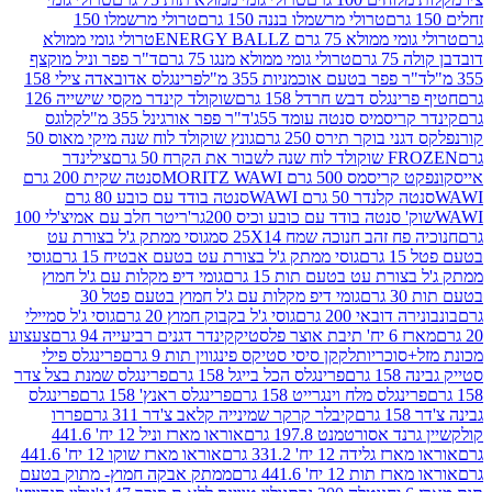
טרולי מרשמלו בננה 150 גרם
טרולי מרשמלו 150
לא 75 גרם ENERGY BALLZ
טרולי גומי ממולא
גרם
טרולי גומי ממולא מנגו 75 גרם
ד"ר פפר וניל מוקצף
 פפר בטעם אוכמניות 355 מ"ל
פרינגלס אדובאדה צילי 158
נגלס דבש חרדל 158 גרם
שוקולד קינדר מקסי שישייה 126
ריסמיס סנטה עומד 55ג'
ד"ר פפר אורגינל 355 מ"ל
קלוגס
 בוקר תירס 250 גרם
גונץ שוקולד לוח שנה מיקי מאוס 50
 את הקרח 50 גרם
צילינדר
50 גרם MORITZ WAWI
סנטה שקית 200 גרם
לנדר 50 גרם WAWI
סנטה בודד עם כובע 80 גרם
 סנטה בודד עם כובע וכיס 200גר'
ריטר חלב עם אמיצ'לי 100
 זהב חנוכה שמח 25X14 סמ
גוסי ממתק ג'ל בצורת עט
ם
גוסי ממתק ג'ל בצורת עט בטעם אבטיח 15 גרם
גוסי
ורת עט בטעם תות 15 גרם
גומי דיפ מקלות עם ג'ל חמוץ
ם
גומי דיפ מקלות עם ג'ל חמוץ בטעם פטל 30
דובאי 200 גרם
גוסי ג'ל בקבוק חמוץ 20 גרם
גוסי ג'ל סמיילי
וצר פלסטיק
קינדר דגנים רביעייה 94 גרם
צעצוע
סוכריות
לקקן סיסי סטיקס פינגווין תות 9 גרם
פרינגלס פילי
רם
פרינגלס הכל בייגל 158 גרם
פרינגלס שמנת בצל צדר
נגלס מלח וינגרייט 158 גרם
פרינגלס ראנץ' 158 גרם
פרינגלס
קיבלר קרקר שמינייה קלאב צ'דר 311 גרם
פררו
אסורטמנט 197.8 גרם
אוראו מארז וניל 12 יח' 441.6
ידה 12 יח' 331.2 גרם
אוראו מארז שוקו 12 יח' 441.6
ת 12 יח' 441.6 גרם
ממתק אבקה חמוץ- מתוק בטעם