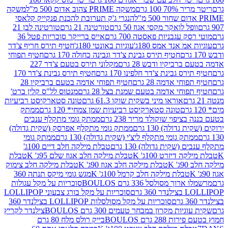
 100 גרם
משקה PRIME צהוב אדום 500 מ"ל
משקה
הנגרי ג'ק תערובת להכנת פנקייק קלאסי
ל לואקר מקסי אגוז 50 גרם
טורטינה 21 גרם
טורטינה לבן 21
 עגבניות פאסטה 700 גרם
אייס ברייקר סוכריות פטל 36
מ אנד אמס 180ג'
עוגיות באונטי 180ג'
חטיף תירס חריף צ'דר
חטיף תירס גבינת צ'דר וגבינה כחולה 170 גרם
חטיף תפוחי
ביקיו ודבש 28 גרם
מקלוני תירס בטעם צ'דר 227
 גבינת צ'דר חלפינו 170 גרם
חטיף תירס גבינת צ'דר 170
חי אדמה 28 גרם
חטיף תפוחי אדמה בטעם ברביקיו 28
וחי אדמה בטעם שמנת בצל 28 גרם
מנטוס לל"ס קלין ברט'
אוראו מיני בשקית שוקו 61.3 גרם
טונה סטארקיסט רביעיות
טונה סטארקיסט רביעיות שמן צמחי* 120 גרם
ממתק
יפוי שוקולד מריר 238 גרם
ממתק גומי מתקלף ענבים
דולה) 130 גרם
ממתק גומי מתקלף אפרסק (שקית גדולה)
ק גומי מתקלף ליצ'י (שקית גדולה) 130 גרם
ממתק גומי
(שקית גדולה) 130 גרם
טבלת מילקה חלב דיים 100ג'
דיזרט 100ג' K
טבלת מילקה חלב אגוז שלם 95ג' K
טבלת
K
טבלת מילקה חלב אגוז 90ג' K
טבלת מילקה חלב צימוק
טבלת מילקה חלב קרמל 100ג' K
מגש גומי מיקס תנתה 360
 מסולסל 336 גרם BOULOS
סוכריות על מקל עגולות
 גרם
סוכריות על מקל בורג צבעוני LOLLIPOP
סוכריות על מקל מסולסלות LOLLIPOP בצילנדר 360
ות מקרון במבחר טעמים 300 גרם BOULOS
צילנדר לקריץ
28 גרם BOULOS
בייק רולס מלח 80 גרם