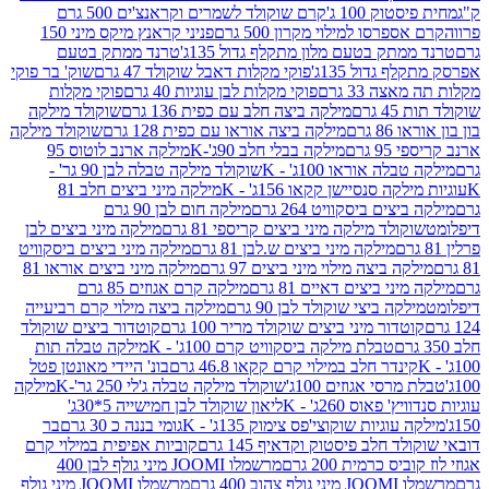
ק 100 ג'
קרם שוקולד לשמרים וקראנצ'ים 500 גרם
רסו למילוי מקרון 500 גרם
פניני קראנץ מיקס מיני 150
תק בטעם מלון מתקלף גדול 135ג'
טרנד ממתק בטעם
גדול 135ג'
פוקי מקלות דאבל שוקולד 47 גרם
שוק' בר פוקי
 33 גרם
פוקי מקלות לבן עוגיות 40 גרם
פוקי מקלות
רם
מילקה ביצה חלב עם כפית 136 גרם
שוקולד מילקה
 גרם
מילקה ביצה אוראו עם כפית 128 גרם
שוקולד מילקה
גרם
מילקה בבלי חלב 90ג'-K
מילקה ארנב לוטוס 95
ה אוראו 100ג' - K
שוקולד מילקה טבלה לבן 90 גר' -
ה סנסיישן קקאו 156ג' - K
מילקה מיני ביצים חלב 81
ים ביסקוויט 264 גרם
מילקה חום לבן 90 גרם
ולד מילקה מיני ביצים קריספי 81 גרם
מילקה מיני ביצים לבן
מילקה מיני ביצים ש.לבן 81 גרם
מילקה מיני ביצים ביסקוויט
 ביצה מילוי מיני ביצים 97 גרם
מילקה מיני ביצים אוראו 81
י ביצים דאיים 81 גרם
מילקה קרם אגוזים 85 גרם
קה ביצי שוקולד לבן 90 גרם
מילקה ביצה מילוי קרם רביעייה
דור מיני ביצים שוקולד מריר 100 גרם
קוטדור ביצים שוקולד
טבלת מילקה ביסקוויט קרם 100ג' - K
מילקה טבלה תות
נדר חלב במילוי קרם קקאו 46.8 גרם
בונ' היידי מאונטן פטל
סי אגוזים 100ג'
שוקולד מילקה טבלה ג'לי 250 גר'-K
מילקה
פאוס 260ג' - K
ליאון שוקולד לבן חמישייה 5*30ג'
וגיות שוקוצי'פס צימוק 135ג' - K
גומי בננה כ 30 גרם
בר
 חלב פיסטוק וקדאיף 145 גרם
קוביות אפיפית במילוי קרם
 כרמית 200 גרם
מרשמלו JOOMI מיני גולף לבן 400
400 גרם
מרשמלו JOOMI מיני גולף