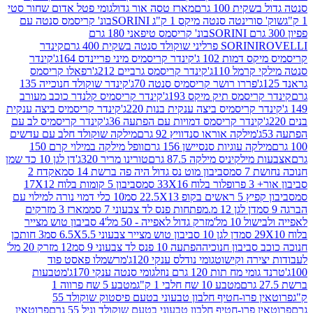
ת 100 גרם
מארז טסה אור גדול
גומי פטל אדום שחור סטי
רינטה סנטה מיקס 1 ק"ג SORINI
בונ' קריסמס סנטה עם
בונ' קריסמס טיפאני 180 גרם
גרם
SORINI
קינדר
דמות 102 ג'
קינדר קריסמיס מיני פריינדס 164ג'
קינדר
מל 110ג'
קינדר קריסמס גרביים 212ג'
רפאלו קריסמס
פררו רושר קריסמיס סנטה 70ג'
קינדר שוקולד חנוכייה 135
יסמס תיק מיקס 193ג'
קינדר קריסמיס קלנדר כוכב מעורב
 קריסמיס ביצה ענקית בנות 220ג'
קינדר קריסמיס ביצה ענקית
ינדר קריסמס דמויות עם הפתעה 36ג'
קינדר קריסמיס לב עם
מילקה אוראו סנדוויץ 92 גרם
מילקה שוקולד חלב עם עדשים
קה עוגיות סנסיישן 156 גרם
וופל מילקה במילוי קרם 150
לקיניס מילקה 87.5 גרם
טורינו מריר 320ג'
דן לגן 10 כד שמן
 סמ
סביבון מוט נס גדול היה פה ברשת 14 סמ
אקדח 2
33 סמ
סביבון 5 קומות בלוח 17X12
ופ 22.5X13 סמ
10 כלי דמוי נורה למילוי עם
דן לגן 12 מ.מפתחות פנס לד צבעוני 7 סמ
מארז 3 מזרקים
10 מל'
מזרק גדול לאפייה - 50 מל'
4 סביבון טוש מצייר
דן לגן 10 סביבון טוש מצייר צבעוני 6.5X5.5 סמ
3 חותכן
סביבון חנוכיה
הפתעה 10 פנס לד צבעוני 9 סמ
12 מזרק 20 מל'
ירה וקישוט
גומי נודלס ענקי 120ג'
מרשמלו פאסט פוד
 מח תות 120 גרם נוזל
גומי סנטה ענקי 170ג'
מטבעות
מטבע 10 שח חלבי 1 ק"ג
מטבע 5 שח פרווה 1
פרוטאין פרו-חטיף חלבון טבעוני בטעם פיסטוק שוקולד 55
פרו-חטיף חלבון טבעוני בטעם שוקולד וניל 55 גרם
פרוטאין