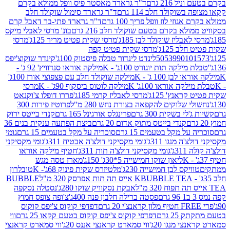
 216 גרם
ד"ר גרארד מאסטר פיס וופל ממולא בקרם
שוקולד חלב 114 גרם
ד"ר גרארד סימול שוקולד חלב
וזי לוז וופל פריך 100 גרם
ד"ר גרארד פתי-בר דאבל קרם
לא בקרם בטעם שוקולד חלב 216 גרם
בונ' מרסי לאבלי מיקס
בליז שוקולד לבן 185ג'
מרסי שקית פטיט מריר 125ג'
מרסי
ב 125ג'
מרסי שקית פטיט קפה
505399010
לינדט לינדור טבלה פיסטוק 100ג'
קינדר שוקוצ'יפס
ילקה תות יוגורט 100ג' - K
מילקה אוראו סנדוויץ' 92 ג' -
בן 100 ג' - K
מילקה שוקולד חלב עם פצפוצי אורז 100ג'
ה אוראו 100ג' K
מילקה לוטוס ביסקוף 90ג' - K
מרסי
אנץ' 125ג'
מרסי לאבליז קרמי 185ג'
פררו דופלו צ'וקנאט
 שלוקים להקפאה בצורת נחש 280 מ"ל
פרוטיז פירות 300
י בשקית 300 גרם
פרינגלס אורגינל 165 גרם
קנדי בייטס ירוק
קנדי בייטס מתוק אדום 20 גרם
ביצת הפתעה ענקית בנים 36
ל מקל בטעמים 15 גרם
סוכריה על מקל בטעמים 15 גרם
גומי
 מנגו 311ג'
גומי מקסיקני דולצ'ה אבטיח 311ג'
גומי מקסיקני
ג'
גומי מקסיקני דולצ'ה תות 311ג'
חטיף מילקה אוראו
ליאון שוקו חמישייה 5*30ג' 150ג'
מארז טסה מגש
יקס לבן חמישייה 230ג'
מלטיזרס שקית פינוק 68ג'- K
טובלרון
BUBBLE TEA אייס תה תות אפרסק 320 מ"ל
BUBBLE
אבקת נסקוויק שוקו 280ג'
נסטלה נסקפה
פסטה ברילה חלבון פנה 400ג'
צ'ופה צופס חמוץ
דפדפי קוקוס צ'יפס קוקוס
2 גרם
דפדפי קוקוס צ'יפס קוקוס בטעם קקאו 25 גרם
ווי
 מנגו 20ג'
ווי סמארט קראנצי אננס 20ג'
ווי סמארט קראנצי