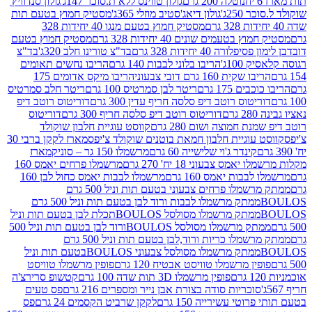
נוטלה 200 גרם
גולון טווינס ללא ת.סוכר 147ג'
גולון סנדוויץ'
250ג'
גולון דיאג'סטיב מוזלי 365ג'
מסטיק חמוץ בטעם תות
מסטיק חמוץ בטעם מנגו 40 יחידות 328
 בטעמים שונים 40 יחידות 328 גרם
מסטיק חמוץ בטעם
רה 40 יחידות 328 גרם
בד"צ טורינו חלב 320ג'
בד"צ
100ג'
הריבו בלוני לבבות 140 גרם
הריבו נחשים תאומים
שקית 160 גרם דובי צבעוני
הריבו מיקס אדומים 175
ים 175 גרם
ריטר לבן סמרטיס 100 גרם
ריטר חלב סמרטיס
יטוס רוטב דיפ סלסה חריף עדין 300 גרם
דוריטוס רוטב דיפ
ם
דוריטוס רוטב דיפ סלסה חריף 300 גרם
דוריטוס
ת חמוצה ושום 280 גרם
קווסט עוגיית חלבון שוקולד
 עוגיית חלבון חמאת בוטנים שוקולד צ'יפס
מארז לקקן ברבי 30
קינדר ג'וי שלישייה 60 גרם
מרשמלו 150 גר – סוניק
מארז
מס צבעוני 18 יח' 270 גרם
מרשמלו פרחים יאמס 160
בבות יאמס 160 גרם
מרשמלו לבבות יאמס כחול לבן 160
ממתק מרשמלו פרחים צבעוני בטעם תות וניל 500 גרם
ממתק מרשמלו לבבות ורוד לבן בטעם תות וניל 500 גרם
ממתק מרשמלו מסולסל BOULOSתכלת לבן בטעם תות וניל
ממתק מרשמלו מסולסל BOULOSורוד לבן בטעם תות וניל 500
ממתק מרשמלו כריות ורוד,לבן בטעם תות וניל 500 גרם
ממתק מרשמלו מסולסל צבעוני BOULOSבטעם תות וניל
ין מרשמלו טוויסט אבטיח 120 גרם
פופין מרשמלו טוויסט
פופין מרשמלו 3D תות שדה 100 גרם
קטשופ סרירצ'ה
סוכריות סודה בצורת אבן נייר ומספרים 216 גרם
פס טעים
טי עשירייה 150 גרם
לקקן שרביט הקסמים 24 גרם
פס