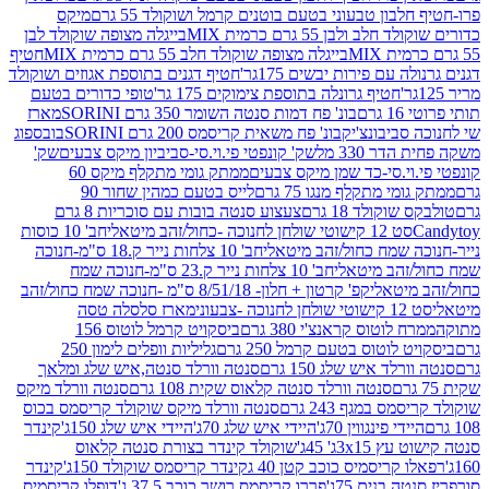
בון טבעוני בטעם בוטנים קרמל ושוקולד 55 גרם
מיקס
 ולבן 55 גרם כרמית MIX
בייגלה מצופה שוקולד לבן
בייגלה מצופה שוקולד חלב 55 גרם כרמית MIX
חטיף
עם פירות יבשים 175גר'
חטיף דגנים בתוספת אגוזים ושוקולד
חטיף גרונלה בתוספת צימוקים 175 גר'
טופי כדורים בטעם
ם
בונ' פח דמות סנטה השומר 350 גרם SORINI
מארז
ביבונצ'יק
בונ' פח משאית קריסמס 200 גרם SORINI
בובספוג
 330 מל
שק' קונפטי פי.וי.סי-סביביון מיקס צבעים
שק'
וי.סי-כד שמן מיקס צבעים
ממתק גומי מתקלף מיקס 60
י מתקלף מנגו 75 גרם
לייס בטעם כמהין שחור 90
קולד 18 גרם
צעצוע סנטה בובות עם סוכריות 8 גרם
1 קישוטי שולחן לחנוכה -כחול/זהב מיטאלי
חב' 10 כוסות
 שמח כחול/זהב מיטאלי
חב' 10 צלחות נייר ק.18 ס"מ-חנוכה
הב מיטאלי
חב' 10 צלחות נייר ק.23 ס"מ-חנוכה שמח
יטאלי
קפ' קרטון + חלון- 8/51/18 ס"מ -חנוכה שמח כחול/זהב
עוני
מארז סלסלה טסה
לוטוס קראנצ'י 380 גרם
ביסקויט קרמל לוטוס 156
לוטוס בטעם קרמל 250 גרם
גליליות וופלים לימון 250
ד איש שלג 150 גרם
סנטה וורלד סנטה,איש שלג ומלאך
סנטה וורלד סנטה קלאוס שקית 108 גרם
סנטה וורלד מיקס
 במגף 243 גרם
סנטה וורלד מיקס שוקולד קריסמס בכוס
י פינגווין 70ג'
היידי איש שלג 70ג'
היידי איש שלג 150ג'
קינדר
3xג' 45ג'
שוקולד קינדר בצורת סנטה קלאוס
קריסמיס כוכב קטן 40 ג
קינדר קריסמס שוקולד 150ג'
קינדר
בנים 75ג'
פררו קריסמס רושר כוכב 37.5 ג'
דופלו קריסמיס