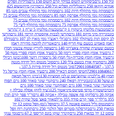
ביסקוויט לוטוס במילוי קרם לוטוס 150 גרם
גליליות וופלים
 גרם
גליליות וופלים וניל 250 גרם
היינץ מיוקטשופ 425
י מתקלף חיות 102 גרם
ממתק גומי מתקלף ענבים מנגו 85
י מתקלף אפרסק תפוז 85 גרם
ממתק גומי מתקלף ענבים 75
י מתקלף חיות 102 גרם
ממתק גומי מתקלף ענבים 75
י מתקלף אפרסק 75 גרם
ממתק גומי מתקלף ליצ'י 75
לוטיזן ביטקוין 1 ק"ג
מטבעות מולטיזן 5 ש"ח 1 ק"ג
הרשי
 מיקס 181 גרם
הרשי לבבות אקסטרה קרימי 181 גרם
הרשי
שוקולד 102 גרם
ג'ולי ראנצ'ר גומי מארז לב 107 גרם
נודלס
בטעם עוף חריף 140 גרם
אטריות להכנה מהירה ראמן
שחורה צאצ'רוני 140 גרם
צופה לקריץ שטוח צבעוני חמוץ
מץ חומץ ספריי רימון 50 גרם
עיד אומץ חומץ ספריי מטף 50
 חומץ סוכריה+גלי חמוץ 50 גרם
פררו רושר 100ג'
בוטן רביולי
ף אורז בטעם צ'לי 120 גרם
סוכ' מנטוס רול יחידה מנטה
סוכ' מנטוס רול יחידה פירות 37.5ג' -
72901
חטיפי חומוס דבאייל 200 גרם
עיד אומץ חומץ טריפל ג'ל
ברגן שוקוצ'יפס ש.לבן חמוציות 130ג'
ברגן רויאל חמאה
בונבוניירה רפאלו 240 גרם
קנדי שוגר סאוור 100 גרם תפוח
וור 100 גרם תפוח
קנדי שוגר סאוור 100 גרם
 מרסי פטיטס מיניאטור 125ג'
עיד לקקן אסלה טבילה +
לקקן פח אשפה טבילה +אבקה 40 גרם
ד"ר פפר קרם תות
 פפר קרם סודה 355 מ"ל
סאוור פאצ' פטל שקית 102
יל בטעם פאנטה 37.5 גרם
וופל ג'נסן-וופל טוסט 12 יח'
בקרסלנד-סטרופ וופל הולנדי 250 גרם
תחנת רוח וופל
קינדר שוקו בונס קריספי 67.2 גרם
גומי ענקי