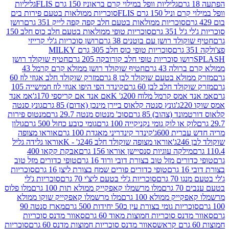
גליליות וופל במילוי קרם בראוניז 150 גרם FLIS
גליליות
יל 150 גרם FLIS
סוכריות ממולאות בטעם פירות בים
סוכריות ממולאות בטעם חלב קפה קפה לייק 351 גרם
רושן
351 גרם
סוכריות טופי ממולאות בטעם חלב כוס חלב 150
ולד רושן עם בוטנים 38 גרם
רושן סוכריות ג'לי קרייזי
סוכריות טופי כוס חלב 305 גרם MILKY
ושו סוכריות טופי חלב קורובקה 205 גרם
חטיף שוקולד רושן
לה 43 גרם
חטיף שוקולד רושן ממולא קרם קרמל 43
ולא בטעם שוקולד לבן 8 גרם
מזרק שוקולד חלב אגוזי לוז 60
לד חלב לבן 60 גרם
קינדר הפי היפו אגוזי לוז חמישייה 105
מס קרמל מלוח 200ג' K
אם אנד אם קריספי 170ג'
אמ אנד
גונץ סנטה קלאוס ביירן מינכן (אדום) 85 גרם
גונץ סנטה
ד (צהוב) 85 גרם
סוכ' מנטוס מנטה 29.7 גרם
מנטוס פירות
ק או לוק גומי נקניקייה 100 גרם
גומי כובע כחול 500 גרם
גולון
ית 600ג'
קינדר קינדריני מאגדת 100 גרם
אוראו מצופה
'
אוראו מצופה שוקולד חלב 246ג' - K
אוראו גלידה גליל
ילקה עוגיות סנסיישן אוראו 156 גרם
אבקת קקאו 400
רים מזל טוב בצורת דובי ורוד 16 גרם
טופי כדורים מזל טוב
ם
טופי כדורים פורים שמח בצורת ליצן 16 גרם
סוכריות
70 גרם
סוכריות ג'לי בטעם ליצ'י 70 גרם
סוכריות ג'לי
גרם
מלו מרשמלו קאפקייק ממולא תות 100 גרם
מלו פלוס
יק ממולא 100 גרם
מלו מרשמלו קאפקייק שוקו ממולא
יות גומי בצורת עין כ50 יחידות 500 גרם
מארז סנטה 90
נס סוכריות חמוצות מאוד 60 גרם
סאוור מדנס סוכריות
סאוור מדנס סוכריות חמוצות מדנס 60 גרם
סוכריות