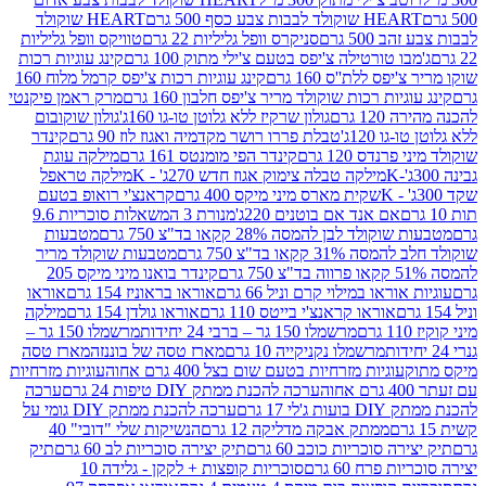
ולד לבבות צבע כסף 500 גרם
HEART שוקולד
50 גרם
סניקרס וופל גליליות 22 גרם
טוויקס וופל גליליות
ו טורטילה צ'יפס בטעם צ'ילי מתוק 100 גרם
קינג עוגיות רכות
ס ללת''ס 160 גרם
קינג עוגיות רכות צ'יפס קרמל מלוח 160
יות רכות שוקולד מריר צ'יפס חלבון 160 גרם
מרק ראמן פיקנטי
 גרם
גולון שרקיז ללא גלוטן טו-גו 160ג'
גולון שוקובום
 120ג'
טבלת פררו רושר מקדמיה ואגוז לוז 90 גרם
קינדר
נדס 120 גרם
קינדר הפי מומנטס 161 גרם
מילקה עוגת
מילקה טבלה צימוק אגוז חדש 270ג' - K
מילקה טראפל
שקית מארס מיני מיקס 400 גרם
קראנצ'י רואופ בטעם
אם אנד אם בוטנים 220ג'
מנורת 3 המשאלות סוכריות 9.6
לד לבן להמסה 28% קקאו בד"צ 750 גרם
מטבעות
 קקאו בד"צ 750 גרם
מטבעות שוקולד מריר
קינדר בואנו מיני מיקס 205
ראו במילוי קרם וניל 66 גרם
אוראו בראוניז 154 גרם
אוראו
אוראו קראנצ'י בייטס 110 גרם
אוראו גולדן 154 גרם
מילקה
מרשמלו 150 גר – ברבי 24 יחידות
מרשמלו 150 גר –
מרשמלו נקניקייה 10 גרם
מארז טסה של בוננזה
מארז טסה
עוגיות מזרחיות בטעם שום בצל 400 גרם אחוה
עוגיות מזרחיות
ערכה להכנת ממתק DIY טיפות 24 גרם
ערכה
 17 גרם
ערכה להכנת ממתק DIY גומי על
ממתק אבקה מדליקה 12 גרם
הנשיקות שלי "דובי" 40
 סוכריות כוכב 60 גרם
תיק יצירה סוכריות לב 60 גרם
תיק
פרח 60 גרם
סוכריות קופצות + לקקן - גלידה 10