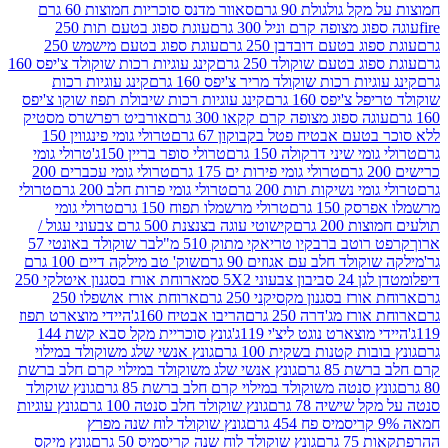
 גולגולת 90 גרם
סאוור מדנס סוכריות חמוצות 60 גרם
 מצופה קרם וניל 300 גרם
עוגת ספוג בטעם תות 250
 בטעם דובדבן 250 גרם
עוגת ספוג בטעם מישמש 250
ג בטעם שוקולד 250 גרם
קינג עוגיות רכות שוקולד צ'יפס 160
יות רכות שוקולד מריר צ'יפס 160 גרם
קינג עוגיות רכות
'יפס 160 גרם
קינג עוגיות רכות שיבולת תפוז שוקו צ'יפס
ה ספוג מצופה קרם קקאו 300 גרם
אורביט רפרשרס מסטיק
עם אבטיח פטל בקבוקון 67 גרם
טרולי גומי פינגווין 150
י שיני דרקולה 150 גרם
טרולי סופר בריין 150ג'
טרולי גומי
טרולי גומי פירות ים 175 גרם
טרולי גומי עכברים 200
י נשיקות תות 200 גרם
טרולי גומי פרות חלב 200 גרם
טרולי
150 גרם
טרולי מרשמלו תפוח 150 גרם
טרולי גומי
200 גרם
קישוטי עוגה בצנצנת 500 גרם צבעוני עגול /
טב ברבקיו טריאקי מתוק 510 מ"ל
בר שוקולד באונטי 57
ולד חלב עם אגוזים 90 גרם
שוק' טב מילקה דיים 100 גרם
יבון צבעוני 5X2 סמ
ארוחת אורז בסגנון איטלקי 250
ז בסגנון מקסיקני 250 גרם
ארוחת אורז אושפלו 250
ז מג'דרה 250 גרם
הריבו אבטיח 160ג'
היידי מוצארט תפוז
וצארט נוגט ליצ'י 119ג'
גונץ סוכריית מקל סבא קשת 144
ת קטנות בשקית 100 גרם
גונץ אנשי שלג משוקולד במילוי
85 גרם
גונץ אנשי שלג משוקולד במילוי קרם חלב ברשת
 סנטה משוקולד במילוי קרם חלב ברשת 85 גרם
גונץ שוקולד
שישיה 78 גרם
גונץ שוקולד חלב סנטה 100 גרם
גונץ עוגיות
גונץ שוקולד לוח שנה מפרץ
גרם
גונץ שוקולד לוח שנה קריסמיס 50 גרם
גונץ מיקס