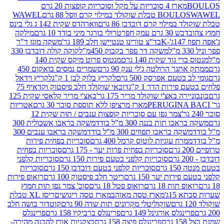
מארז 4 סוכריות על מקל וסוכריות קופצות 20 גרם
WAWEL
BOULO
במילוי קרם דובדבן 86 גרם
ווארהדס שקית 142 ג גלי בינס
בש 30 גרם עמק חפר
טרולי בורגר מיני בודד 10 גרם
מילקה
K
בד"צ טורינו טנטיישן חלב 189 גר'
משקה מוגז ד"ר
משקה דר פפר בקבוק 450מ"ל
קוקה קולה דובדבן 330
 גוד שקית 140 גרם
מנטוס פרוט מיקס שקית 140
ר הרולטה ג'לי ענק 90 גרם
שמרים נמסים בואקום 450
בטעם אפרסק 500 גרם
לקריץ בלוק לבן 1 ק"ג
לקריץ וידאל
ירות הדר 1 ק"ג
דובאי שוקולד חלב פיסטוק וקדאיף 75
ה באצ'י שוקולד מריר 175 גר'
באצ'י מריר קלאסי שקית 125
מארז מרציפן ללא תוספת סוכר 30 גרם
אטריות
צמר גפן עם סוכריות קופצות ענבים / תות שקית 12
 תות בננה 300 מ"ל בודד
משקה בראבו אשכולית 300
ה בראבו תפוזים 300 מ"ל בודד
משקה בראבו ענבים 300
רח עוגיות לוטוס קרמל 400 גרם
סוכריות בפחית פירות
סוכריות בפחית פרות יער - 175 גרם
סוכריות בפחית
סוכריות קלפני בטעם פירות 150 גרם
סוכריות קלפני
גרם
סוכריות קלפני בטעם דובדבן 150 גרם
סוכריות
רות יער 150 גרם
ריטר חלב פיסטוק 100 גרם
רואופ פירות
תות 18 גרם
רואופ פטל 18 גרם
סוכ' צמר גפן תות חמוץ
1ג'
מארז טסה מאוהב
מארז טסה ריגושים
ריסז XL טבלת
שוקוליטלי מקרונים תות שדה 90 גרם
קוטדור בושה חלב
גלס אורגינל 149 גרם
פרינגלס ברביקיו 158 גרם
פרינגלס
פרינגלס פיצה 158 גרם
בצקניות אורז להכנה מהירה-