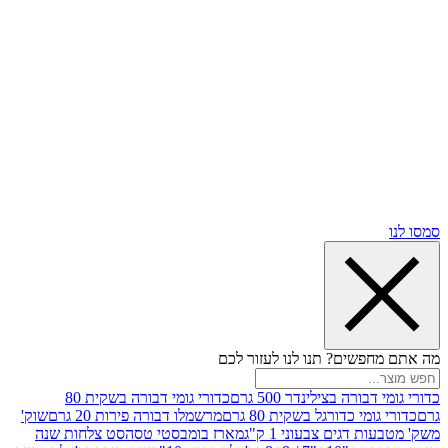
שים? תנו לנו לעזור לכם
רה בצילינדר 500 גרם
כדורי גומי דבורה בשקית 80
י כדורגל בשקית 80 גרם
מרשמלו דבורה פירות 20 גרם
שוק'
דגים צבעוני 1 ק"ג
מארז בומבסטי טסה
סט צלחות שנה