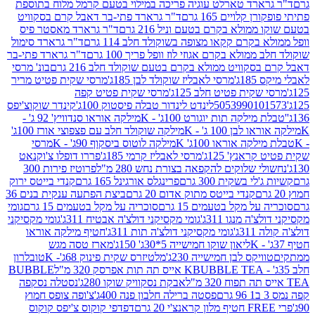
ארד טארלט עוגיה פריכה במילוי בטעם קרמל מלוח בתוספת
קלויים 165 גרם
ד"ר גרארד פתי-בר דאבל קרם בסקוויט
ולא בקרם בטעם וניל 216 גרם
ד"ר גרארד מאסטר פיס
בקרם קקאו מצופה בשוקולד חלב 114 גרם
ד"ר גרארד סימול
מולא בקרם אגוזי לוז וופל פריך 100 גרם
ד"ר גרארד פתי-בר
קוויט ממולא בקרם בטעם שוקולד חלב 216 גרם
בונ' מרסי
ג'
מרסי לאבליז שוקולד לבן 185ג'
מרסי שקית פטיט מריר
קית פטיט חלב 125ג'
מרסי שקית פטיט קפה
505399010
לינדט לינדור טבלה פיסטוק 100ג'
קינדר שוקוצ'יפס
ילקה תות יוגורט 100ג' - K
מילקה אוראו סנדוויץ' 92 ג' -
בן 100 ג' - K
מילקה שוקולד חלב עם פצפוצי אורז 100ג'
ה אוראו 100ג' K
מילקה לוטוס ביסקוף 90ג' - K
מרסי
אנץ' 125ג'
מרסי לאבליז קרמי 185ג'
פררו דופלו צ'וקנאט
 שלוקים להקפאה בצורת נחש 280 מ"ל
פרוטיז פירות 300
י בשקית 300 גרם
פרינגלס אורגינל 165 גרם
קנדי בייטס ירוק
קנדי בייטס מתוק אדום 20 גרם
ביצת הפתעה ענקית בנים 36
ל מקל בטעמים 15 גרם
סוכריה על מקל בטעמים 15 גרם
גומי
 מנגו 311ג'
גומי מקסיקני דולצ'ה אבטיח 311ג'
גומי מקסיקני
ג'
גומי מקסיקני דולצ'ה תות 311ג'
חטיף מילקה אוראו
ליאון שוקו חמישייה 5*30ג' 150ג'
מארז טסה מגש
יקס לבן חמישייה 230ג'
מלטיזרס שקית פינוק 68ג'- K
טובלרון
BUBBLE TEA אייס תה תות אפרסק 320 מ"ל
BUBBLE
אבקת נסקוויק שוקו 280ג'
נסטלה נסקפה
פסטה ברילה חלבון פנה 400ג'
צ'ופה צופס חמוץ
דפדפי קוקוס צ'יפס קוקוס