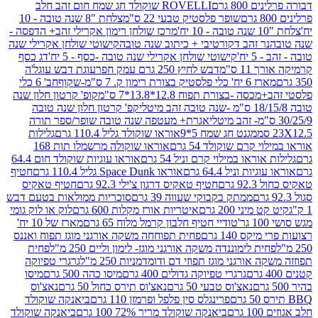
80 גרם
ROVELLI שוקולד חג שמח חום זהב חלב
שופר פלסטיק טבעי 22 ס"מ
צלחת "8 שנה טובה - 10
מרכז שולחן רימון אקרילי זהב+ הדפסה -
ר זהב דקורטיבי + כיתוב שנה טובה
קישוטי שולחן אקרילי שנה
יח'
קישוטי שולחן אקרילי שנה טובה -כסף - 5 יח'
דג כסף
 ס"מ
דבש לחיץ 250 גרם עמק חפר
עוגת דבש עוגל'ה
טיק בצורת רימון ק. 7 ס"מ-שקוף
חב' 6 כלי
 -בצורת תפוח 12.8*13.8*7 ס"מ
קופ' קרטון חלון שנה
קפ' קרטון חלון שנה טובה
אגרת+ מעטפה שנה טובה שופר/ספר תורה
מגנט חג שמח 5*9
אוראו שוקולד גליל 110.4 גרם
גלילות
קרם שוקולד 54 גרם
אוראו שוקולה מרשמלו תות 168
ראו במילוי קרם וניל 54 גרם
אוראו עוגיות שוקולד חום 64.4
ת וניל 64.4 גרם
אוראו Space Dunk גליל 110.4 גרם
חטיף
גרם
חטיף טאקיס דרגון צ'ילי 92.3 גרם
חטיף טאקיס
ממתק בקבוקי שעווה 39 גרם
סוכריות ממולאות בטעם דבש
יני 200 גרם
איטריות אורז מקלות 600 גרם
לוק או לוק גומי
טודיי חטיף חלבון קרמל מלוח 65 גרם
מארז של 10 יח'
ס 140 גרם
פחית תפוחחה משקה אורגני מוגז תפוח ואננס
ת לימוננדה משקה אורגני מוגז- לימון וליים 250 מ"ל
פחית
אורגני מוגז תפוזי דם ודומדמניות 250 מ"ל
גרגרי טפיוקה
גרגרי טפיוקה גדולים 400 גרם
מיסו כהה 500 גרם
מיסו
נאצ'וס טבעי 50 גרם
נאצ'וס תירס כחול 50 גרם
נאצ'וס
פרינגלס סין פלפל ופרמזן 110 גרם
ביאנקה שוקולד
ם
ביאנקה שוקולד מריר 72% 100 גרם
ביאנקה שוקולד