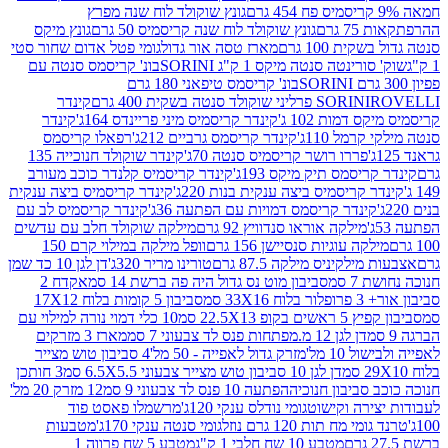
גונץ שוקולד לוח שנה מפרץ
גרם
גונץ שוקולד לוח שנה קריסמיס 50 גרם
גונץ מיקס
ת 100 גרם
מארז טסה אור גדול
גומי פטל אדום שחור סטי
רינטה סנטה מיקס 1 ק"ג SORINI
בונ' קריסמס סנטה עם
בונ' קריסמס טיפאני 180 גרם
גרם
SORINI
קינדר
דמות 102 ג'
קינדר קריסמיס מיני פריינדס 164ג'
קינדר
מל 110ג'
קינדר קריסמס גרביים 212ג'
רפאלו קריסמס
פררו רושר קריסמיס סנטה 70ג'
קינדר שוקולד חנוכייה 135
יסמס תיק מיקס 193ג'
קינדר קריסמיס קלנדר כוכב מעורב
 קריסמיס ביצה ענקית בנות 220ג'
קינדר קריסמיס ביצה ענקית
ינדר קריסמס דמויות עם הפתעה 36ג'
קינדר קריסמיס לב עם
מילקה אוראו סנדוויץ 92 גרם
מילקה שוקולד חלב עם עדשים
קה עוגיות סנסיישן 156 גרם
וופל מילקה במילוי קרם 150
לקיניס מילקה 87.5 גרם
טורינו מריר 320ג'
דן לגן 10 כד שמן
 סמ
סביבון מוט נס גדול היה פה ברשת 14 סמ
אקדח 2
33 סמ
סביבון 5 קומות בלוח 17X12
ופ 22.5X13 סמ
10 כלי דמוי נורה למילוי עם
דן לגן 12 מ.מפתחות פנס לד צבעוני 7 סמ
מארז 3 מזרקים
10 מל'
מזרק גדול לאפייה - 50 מל'
4 סביבון טוש מצייר
דן לגן 10 סביבון טוש מצייר צבעוני 6.5X5.5 סמ
3 חותכן
סביבון חנוכיה
הפתעה 10 פנס לד צבעוני 9 סמ
12 מזרק 20 מל'
ירה וקישוט
גומי נודלס ענקי 120ג'
מרשמלו פאסט פוד
 מח תות 120 גרם נוזל
גומי סנטה ענקי 170ג'
מטבעות
מטבע 10 שח חלבי 1 ק"ג
מטבע 5 שח פרווה 1