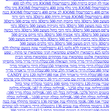
 כרמית 200 גרם
מרשמלו JOOMI מיני גולף לבן 400
400 גרם
מרשמלו JOOMI מיני גולף
מרשמלו JOOMI לב אדום 400 גרם
מרשמלו JOOMI בננה
JOOM פטריה ורודה 400 גרם
3D גו'מי דובי ורוד
3D גו'מי בקבוק תות 500 גרם
3D גו'מי צבים 500 גרם
3D
 500 גרם
3D גו'מי נקניקיה מעוצב 500 גרם
3D גו'מי
גרם
3D גו'מי דובי כחול מעוצב 500 גרם
3D גו'מי כבשה
3D גו'מי אבטיח 500 גרם
3D גו'מי מיקס עיניים 500
3D גו'מי אפרוחים מעוצב 500
3D גו'מי כלבים מעוצב 500
ראוניז ללא גלוטן 415 גרם
פילסברי עוגה בטעם שוקולד ללא
מארז קלאסוש טסה
מארז חגיגי טסה
מארז שי מתוק - שפע
אלגנט טסה
מארז ענק ממתקים טסה
מארז מותגי הבית
ידי מריר מקור וונצואלה 50ג'
טבלת היידי מריר מקור מקסיקו
ידי מריר מקור אקוואדור 50ג'
טבלת היידי גראנדור מריר
לת היידי גראנדור חלב שקד 80ג'
טבלת היידי גראנדור מריר
ת היידי גראנדור חלב אגוז 80ג'
רולטה 120 גרם CANDY
תק פירות עם סוכריית נייר 20 גרם
קינדר שוקולד מיני פרנדס
רם
קינדר מקסי 100 גרם
בר טובלרון שקד כחול
וז שלם 250ג' - K
מילקה טבלה לו 87ג'-K
טבלת מילקה
2ג'-K
מילקה בבלי לבן 95ג'-K
מילקה טבלה מריר 90ג'-
חלב 90ג'-K
מילקה טבלה יוגורט 100ג' - K
מילקה טבלה
גומי מתקלף ענק אפרסק 136 גרם
גומי מתקלף ענק בננה
י מתקלף ענק ענבים 136 גרם
טבלת היידי גראנדור לבן שקדים
סניקרס ח.בוטנים חמישייה קרימי 182.5ג'
ריץ קרקר 200