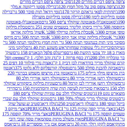
ברים מוזרים 120ג'
סוכ' צ'ופה צ'ופס דברים מוזרים
צופס סוכ על מקל חמוץ 120ג'
ברילה פסטו ריקוטה א.מלך
לפאי גראהם קרקר 170ג'
גומי וידאל תות סוכר 500 גר'
ברילה
לימון 190ג'
ברילה פסטו בזיליקום מוצרלה
ג'לו-פאנטונה שוקולד צ'יפס 500 גרם
סאנטאנג'לו-פאנטונה
דיי ביסתן קלינדר בטעמים שונים 251 גרם
טבלת מילקה
K
טבלת מילקה טריולד 280ג' K
שוק' מילקה אוראו
לת מילקה שוקו אנד קקס 300ג' K
גומי תנתה 500 גרם מיקס
 תות בננה
גומי תנתה 500 גר' תות חמוץ גדול
גומי תנתה 500 גר'
יות ג'לי עטופות שמחות
ראש משוגע תות 40 גרם
לקקני מיני
פרינגלס פלפל הבאנרס 158 גרם
שוק'
 200ג'
דג כסף פרווה 1 ק"ג
דג זהב חלבי- 1 ק"ג
cremo וופל
 מריר בודד
אורז לבן דביק 1 ק"ג
אצות נורי סילוור 10 דפים 25
נת סחלב 500 גרם
נסטלה קורנפלקס ללא גלוטן 375ג'
אנטון
וי בייליס 175 גרם
אנטון ברג מרציפן משמש בברנדי 220
שן אורירי מריר 80 גרם
שוקולד רושן אורירי חלב 80
ושן אורירי לבן קרמל 80 גרם
עוגיות מילקה ביסקוויט שוקולד
מארז סוכריות לעיסה תות שדה ודומדמניות 150 גרם
היידי
1ג'
טוניס שוקולד חלב עם עוגיות שוקולד צ'יפס 180
לד מריר מעולה 70% 180 גרם
טוניס שוקולד חלב עם שברי
גולון דיאג'סטיב 250ג'
גולון דיאג'סטיב ש.שועל שוק'
 קפה שקית 125 גר' PERUGINA BACI
באצ'י מיקס 3
PERUGINA 
באצ'י מריר 70% קופסה 175
מארז משולב מתוק טסה
מארז טסה שובי דובי
קן רולר תות 20 גרם
יאמס אבן נייר ומספריים 18 גרם
יאמס