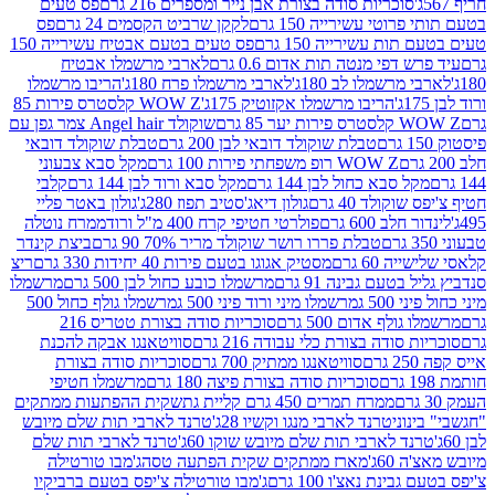
סוכריות סודה בצורת אבן נייר ומספרים 216 גרם
פס טעים
טי עשירייה 150 גרם
לקקן שרביט הקסמים 24 גרם
פס
ת עשירייה 150 גרם
פס טעים בטעם אבטיח עשירייה 150
דפי מנטה תות אדום 0.6 גרם
לארבי מרשמלו אבטיח
מרשמלו לב 180ג'
לארבי מרשמלו פרח 180ג'
הריבו מרשמלו
הריבו מרשמלו אקזוטיק 175ג'
WOW Z קלסטרס פירות 85
 85 גרם
שוקולד Angel hair צמר גפן עם
טבלת שוקולד דובאי לבן 200 גרם
טבלת שוקולד דובאי
WOW Z רופ משפחתי פירות 100 גרם
מקל סבא צבעוני
 סבא כחול לבן 144 גרם
מקל סבא ורוד לבן 144 גרם
קלבי
ולד 40 גרם
גולון דיאג'סטיב תפוז 280ג'
גולון באטר פליי
ב 600 גרם
פולרטי חטיפי קרח 400 מ"ל ורוד
ממרח נוטלה
טבלת פררו רושר שוקולד מריר 70% 90 גרם
ביצת קינדר
60 גרם
מסטיק אגוגו בטעם פירות 40 יחידות 330 גרם
ריצ
טעם גבינה 91 גרם
מרשמלו כובע כחול לבן 500 גרם
מרשמלו
50 ג
מרשמלו מיני ורוד פיני 500 ג
מרשמלו גולף כחול 500
לף אדום 500 גרם
סוכריות סודה בצורת טטריס 216
סודה בצורת כלי עבודה 216 גרם
סוויטאנגו אבקה להכנת
סוויטאנגו ממתיק 700 גרם
סוכריות סודה בצורת
סוכריות סודה בצורת פיצה 180 גרם
מרשמלו חטיפי
ממרח תמרים 450 גרם קליית גת
שקית ההפתעות ממתקים
וני
טרנד לארבי מנגו וקשיו 28ג'
טרנד לארבי תות שלם מיובש
ד לארבי תות שלם מיובש שוקו 60ג'
טרנד לארבי תות שלם
6ג'
מארז ממתקים שקית הפתעה טסה
ג'מבו טורטילה
נת נאצ'ו 100 גרם
ג'מבו טורטילה צ'יפס בטעם ברביקיו