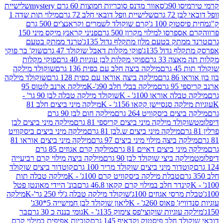
90ג'
סאוור מדנס סוכריות חמוצות 60 גרם mystery
שלישיית
7 גרם
שלישיית וופל דובאי חלב 72 גרם
מילוי תות שדה 1
ק 100 ג'
קרם שוקולד לשמרים וקראנצ'ים 500 גרם
רסו למילוי מקרון 500 גרם
פניני קראנץ מיקס מיני 150
תק בטעם מלון מתקלף גדול 135ג'
טרנד ממתק בטעם
גדול 135ג'
פוקי מקלות דאבל שוקולד 47 גרם
שוק' בר פוקי
 33 גרם
פוקי מקלות לבן עוגיות 40 גרם
פוקי מקלות
רם
מילקה ביצה חלב עם כפית 136 גרם
שוקולד מילקה
 גרם
מילקה ביצה אוראו עם כפית 128 גרם
שוקולד מילקה
גרם
מילקה בבלי חלב 90ג'-K
מילקה ארנב לוטוס 95
ה אוראו 100ג' - K
שוקולד מילקה טבלה לבן 90 גר' -
ה סנסיישן קקאו 156ג' - K
מילקה מיני ביצים חלב 81
ים ביסקוויט 264 גרם
מילקה חום לבן 90 גרם
ולד מילקה מיני ביצים קריספי 81 גרם
מילקה מיני ביצים לבן
מילקה מיני ביצים ש.לבן 81 גרם
מילקה מיני ביצים ביסקוויט
 ביצה מילוי מיני ביצים 97 גרם
מילקה מיני ביצים אוראו 81
י ביצים דאיים 81 גרם
מילקה קרם אגוזים 85 גרם
קה ביצי שוקולד לבן 90 גרם
מילקה ביצה מילוי קרם רביעייה
דור מיני ביצים שוקולד מריר 100 גרם
קוטדור ביצים שוקולד
טבלת מילקה ביסקוויט קרם 100ג' - K
מילקה טבלה תות
נדר חלב במילוי קרם קקאו 46.8 גרם
בונ' היידי מאונטן פטל
סי אגוזים 100ג'
שוקולד מילקה טבלה ג'לי 250 גר'-K
מילקה
פאוס 260ג' - K
ליאון שוקולד לבן חמישייה 5*30ג'
וגיות שוקוצי'פס צימוק 135ג' - K
גומי בננה כ 30 גרם
בר
 חלב פיסטוק וקדאיף 145 גרם
קוביות אפיפית במילוי קרם