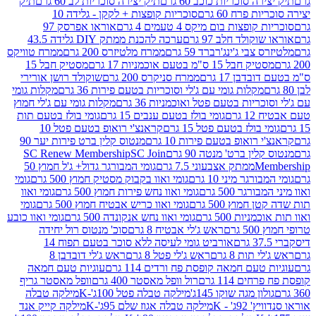
 סוכריות כוכב 60 גרם
תיק יצירה סוכריות לב 60 גרם
תיק
פרח 60 גרם
סוכריות קופצות + לקקן - גלידה 10
פצות בום מיקס 4 טעמים 4 גרם
אוראו אפרסק 97
ולד חלב 97 גרם
ערכה להכנת ממתק DIY גלידה 43.5
בי ג'ינג'רברד 59 גרם
ממרח מלטיזרס 200 גרם
ממרח טוויקס
בל 15 ס"מ בטעם אוכמניות 17 גרם
מסטיק חבל 15
בן 17 גרם
ממרח סניקרס 200 גרם
שוקולד רושן אורירי
מקלות גומי עם ג'לי וסוכריות בטעם פירות 36 גרם
מקלות גומי
ריות בטעם פטל ואוכמניות 36 גרם
מקלות גומי עם ג'לי חמוץ
רם
גומי בולז בטעם ענבים 15 גרם
גומי בולז בטעם תות
בולז בטעם פטל 15 גרם
קראנצ'י רואופ בטעם פטל 10
רואופ בטעם פירות 10 גרם
מנטוס קלין ברט פירות יער 90
ין ברט' מנטה 90 גרם
SC Join
SC Renew Membership
M
ממתק אצבעוני 7.5 גרם
גומי המבורגר גדול+ ג'ל חמוץ 50
גר מיני 10 גרם
גומי ואוו בקבוק מסטיק חמוץ 500 גרם
גומי
גר 500 גרם
גומי ואוו נחש פירות חמוץ 500 גרם
גומי ואוו
מוץ 500 גרם
גומי ואוו כריש אבטיח חמוץ 500 גרם
גומי
ות 500 גרם
גומי ואוו נחש אנקונדה 500 גרם
גומי ואוו כובע
רם
ראש ג'לי אבטיח 8 גרם
סוכ' מנטוס רול יחידה
אורביט גומי לעיסה ללא סוכר בטעם תפוח 14
תות 8 גרם
ראש ג'לי פטל 8 גרם
ראש ג'לי דובדבן 8
עם חמאה קופסת פח ורדים 114 גרם
עוגיות טעם חמאה
 114 גרם
רול וופל מאסטר 400 גרם
וופל מאסטר גריף
ון מגה שוקו 145ג'
מילקה טבלה פטל 100ג'-K
מילקה טבלה
ג' - K
מילקה טבלה אגוז שלם 95ג'-K
מילקה קייק אנד