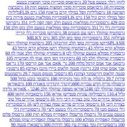
עם פטל 20 גרם
יאמס סוכריות סוכר חמוצות בטעם
יאמס סוכריות סוכר חמוצות בטעם תות 10 גרם
ביצת
גליליות וופל במילוי קרם בראוניז 150 גרם FLIS
גליליות
יל 150 גרם FLIS
סוכריות ממולאות בטעם פירות בים
סוכריות ממולאות בטעם חלב קפה קפה לייק 351 גרם
רושן
351 גרם
סוכריות טופי ממולאות בטעם חלב כוס חלב 150
ולד רושן עם בוטנים 38 גרם
רושן סוכריות ג'לי קרייזי
סוכריות טופי כוס חלב 305 גרם MILKY
ושו סוכריות טופי חלב קורובקה 205 גרם
חטיף שוקולד רושן
לה 43 גרם
חטיף שוקולד רושן ממולא קרם קרמל 43
ולא בטעם שוקולד לבן 8 גרם
מזרק שוקולד חלב אגוזי לוז 60
לד חלב לבן 60 גרם
קינדר הפי היפו אגוזי לוז חמישייה 105
ס קרמל מלוח 200 גר' K
אם אנד אם קריספי 170 גר'
אמ
2 גר'
גונץ סנטה קלאוס ביירן מינכן (אדום) 85 גרם
גונץ
ורטמונד (צהוב) 85 גרם
סוכ' מנטוס מנטה 29.7 גרם
מנטוס
לוק או לוק גומי נקניקייה 100 גרם
גומי כובע כחול 500
יה חדש עברית 600ג'
קינדר קינדריני מאגדת 100 גרם
אוראו
לבן 246ג'
אוראו מצופה שוקולד חלב 246ג' - K
אוראו גלידה
מילקה עוגיות סנסיישן אוראו 156 גרם
אבקת קקאו 400
רים מזל טוב בצורת דובי ורוד 16 גרם
טופי כדורים מזל טוב
ם
טופי כדורים פורים שמח בצורת ליצן 16 גרם
סוכריות
70 גרם
סוכריות ג'לי בטעם ליצ'י 70 גרם
סוכריות ג'לי
גרם
מלו מרשמלו קאפקייק ממולא תות 100 גרם
מלו פלוס
יק ממולא 100 גרם
מלו מרשמלו קאפקייק שוקו ממולא
יות גומי בצורת עין כ50 יחידות 500 גרם
מארז סנטה 90