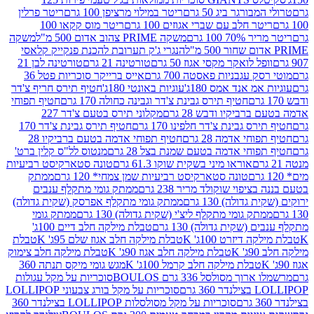
ורגר ביג 50 גרם
ריטר במילוי מרציפן 100 גרם
ריטר פרלין
ר חלב עם שברי אגוזים 100 גרם
ריטר מוס קקאו 100
 100 גרם
משקה PRIME צהוב אדום 500 מ"ל
משקה
הנגרי ג'ק תערובת להכנת פנקייק קלאסי
ל לואקר מקסי אגוז 50 גרם
טורטינה 21 גרם
טורטינה לבן 21
 עגבניות פאסטה 700 גרם
אייס ברייקר סוכריות פטל 36
מ אנד אמס 180ג'
עוגיות באונטי 180ג'
חטיף תירס חריף צ'דר
חטיף תירס גבינת צ'דר וגבינה כחולה 170 גרם
חטיף תפוחי
ביקיו ודבש 28 גרם
מקלוני תירס בטעם צ'דר 227
 גבינת צ'דר חלפינו 170 גרם
חטיף תירס גבינת צ'דר 170
חי אדמה 28 גרם
חטיף תפוחי אדמה בטעם ברביקיו 28
וחי אדמה בטעם שמנת בצל 28 גרם
מנטוס לל"ס קלין ברט'
אוראו מיני בשקית שוקו 61.3 גרם
טונה סטארקיסט רביעיות
טונה סטארקיסט רביעיות שמן צמחי* 120 גרם
ממתק
יפוי שוקולד מריר 238 גרם
ממתק גומי מתקלף ענבים
דולה) 130 גרם
ממתק גומי מתקלף אפרסק (שקית גדולה)
ק גומי מתקלף ליצ'י (שקית גדולה) 130 גרם
ממתק גומי
(שקית גדולה) 130 גרם
טבלת מילקה חלב דיים 100ג'
דיזרט 100ג' K
טבלת מילקה חלב אגוז שלם 95ג' K
טבלת
K
טבלת מילקה חלב אגוז 90ג' K
טבלת מילקה חלב צימוק
טבלת מילקה חלב קרמל 100ג' K
מגש גומי מיקס תנתה 360
 מסולסל 336 גרם BOULOS
סוכריות על מקל עגולות
 גרם
סוכריות על מקל בורג צבעוני LOLLIPOP
סוכריות על מקל מסולסלות LOLLIPOP בצילנדר 360