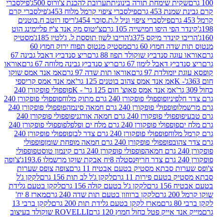
ית שימחת תורה בינונית
תערובת להכנת צ'ורוס 500ג'
פילסברי
 453 גרם
פילסברי ציפוי קרמל מלוח 453ג'
פילסברי קרם
פילסברי ציפוי וניל ל.ת.סוכר 454ג'
ריסז רוטב ח.בוטנים
פי היפו חמישייה 105 גרם
צ'יטוס מק אנד צ'יז פליימינג הוט
ינדר מיקס 375ג'
הריבו לשון תוססת ל. ג'לטין 185ג'
מסטיק
ה חמוץ 60 גרם
מסטיק מנטוס תפוח ירוק חמוץ 60
גה סנדביץ שוקולד תפוז 88 גרם
ריצ סנדביץ דאבל גבינה 67
ץ דאבל לימון 67 גרם
ריצ סנדביץ גבינה מלוחה 67 גרם
אוראו
מולדת 97 גרם
אוראו תות שדה 97 גרם
אמ אנד אמס שוקו
אמ אנד אמס צהוב בוטנים 125 גר'
אמ אנד אמס קריספי
אמ אנד אמס פאוצ' חום 125 גר' - K
פופפולי פופקורן 240
פיניו
פופפולי פופקורן 240 גרם מתוק מלוח
פופפולי פופקורן 240
ו
פופפולי פופקורן 240 גרם חמאה סינמה
פופפולי פופקורן 240
פולי פופקורן 240 גרם חמאה אורגני
פופפולי פופקורן 240
פופפולי פופקורן 240 גרם מלח ים ופלפל
פופפולי פופקורן 240
מלוח
פופפולי פופקורן 240 גרם צדר לבן
פופפולי פופקורן 240
וב
פופפולי פופקורן 240 גרם חמאה מופחת שומן
פופפולי
פופפולי פופקורן 240 גרם קינמון טוסט
פופפולי
נסטלה 8יח אבקת שוקו מרשמלו 193.6ג'
צ'ופה
 סבתא מסטיק בטעם אבטיח 11 גרם
צופה צופס שערות
בטעם פירות 11 גרם
לקקן ג'ל לב תות 156 גרם
לקקן ג'ל
 גרם
לקקן ג'ל בטעם קולה 156 גרם
לקקן בטעם גלידת
ם
לקקן ברווזון בטעם תות שדה 240 גרם
מארז 8 יח'
מארז לקקן בטעם גלידת תות 200 גרם
לקקן ברבי 13
 אייק פטל כחול חמוץ 120 גרם
ROVELLI שוקולד בעיצוב