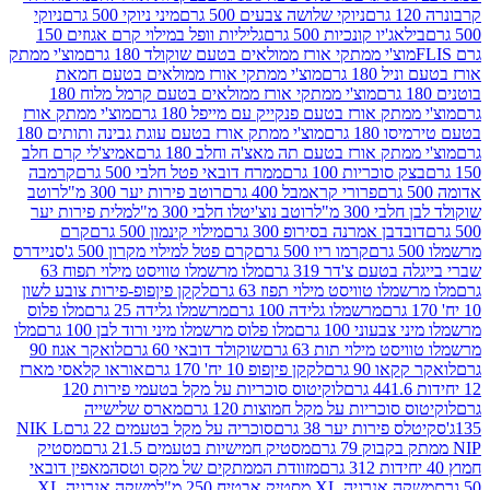
ניוקי שלושה צבעים 500 גרם
מיני ניוקי 500 גרם
ניוקי
ג'יו קונכיות 500 גרם
גליליות וופל במילוי קרם אגוזים 150
וצ'י ממתקי אורז ממולאים בטעם שוקולד 180 גרם
מוצ'י ממתק
180 גרם
מוצ'י ממתקי אורז ממולאים בטעם חמאת
מוצ'י ממתקי אורז ממולאים בטעם קרמל מלוח 180
תק אורז בטעם פנקייק עם מייפל 180 גרם
מוצ'י ממתק אורז
18 גרם
מוצ'י ממתק אורז בטעם עוגת גבינה ותותים 180
תק אורז בטעם תה מאצ'ה וחלב 180 גרם
אמיצ'לי קרם חלב
סוכריות 100 גרם
ממרח דובאי פטל חלבי 500 גרם
קרמבה
פרורי קראמבל 400 גרם
רוטב פירות יער 300 מ"ל
רוטב
 300 מ"ל
רוטב נוצ'יטלו חלבי 300 מ"ל
מלית פירות יער
דבן אמרנה בסירופ 300 גרם
מילוי קינמון 500 גרם
קרם
קרמו ריו 500 גרם
קרם פטל למילוי מקרון 500 ג'
סניידרס
טעם צ'דר 319 גרם
מלו מרשמלו טוויסט מילוי תפוח 63
לו טוויסט מילוי תפוז 63 גרם
לקקן פיןפופ-פירות צובע לשון
מרשמלו גלידה 100 גרם
מרשמלו גלידה 25 גרם
מלו פלוס
עוני 100 גרם
מלו פלוס מרשמלו מיני ורוד לבן 100 גרם
מלו
 מילוי תות 63 גרם
שוקולד דובאי 60 גרם
לואקר אגוז 90
ו 90 גרם
לקקן פיןפופ 10 יח' 170 גרם
אוראו קלאסי מארז
לוקיטוס סוכריות על מקל בטעמי פירות 120
סוכריות על מקל חמוצות 120 גרם
מארס שלישייה
פירות יער 38 גרם
סוכריה על מקל בטעמים 22 גרם
NIK L
מסטיק חמישיות בטעמים 21.5 גרם
מסטיק
מזוודת הממתקים של מקס וטסה
מאפין דובאי
יה XL מסטיק אבטיח 250 מ"ל
משקה אנרגיה XL