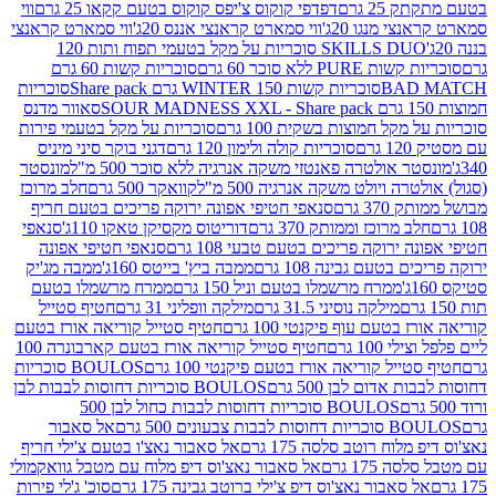
2 גרם
דפדפי קוקוס צ'יפס קוקוס בטעם קקאו 25 גרם
ווי
 מנגו 20ג'
ווי סמארט קראנצי אננס 20ג'
ווי סמארט קראנצי
SKILLS DUO סוכריות על מקל בטעמי תפוח ותות 120
P ללא סוכר 60 גרם
סוכריות קשות 60 גרם
BAD
סוכריות קשות WINTER 150 גרם Share pack
סוכריות
סאוור מדנס
קל חמוצות בשקית 100 גרם
סוכריות על מקל בטעמי פירות
סוכריות קולה ולימון 120 גרם
דגני בוקר סיני מיניס
 אולטרה פאנטזי משקה אנרגיה ללא סוכר 500 מ"ל
מונסטר
ה ויולט משקה אנרגיה 500 מ"ל
קוואקר 500 גרם
חלב מרוכז
3 גרם
סנאפי חטיפי אפונה ירוקה פריכים בטעם חריף
 מרוכז וממותק 370 גרם
דוריטוס מקסיקן טאקו 110ג'
סנאפי
ירוקה פריכים בטעם טבעי 108 גרם
סנאפי חטיפי אפונה
בטעם גבינה 108 גרם
ממבה ביץ' בייטס 160ג'
ממבה מג'יק
ממרח מרשמלו בטעם וניל 150 גרם
ממרח מרשמלו בטעם
מילקה נוסיני 31.5 גרם
מילקה וופליני 31 גרם
חטיף סטייל
בטעם עוף פיקנטי 100 גרם
חטיף סטייל קוריאה אורז בטעם
100 גרם
חטיף סטייל קוריאה אורז בטעם קארבונרה 100
יל קוריאה אורז בטעם פיקנטי 100 גרם
BOULOS סוכריות
אדום לבן 500 גרם
BOULOS סוכריות דחוסות לבבות לבן
BOULOS סוכריות דחוסות לבבות כחול לבן 500
 צבעונים 500 גרם
אל סאבור
וח רוטב סלסה 175 גרם
אל סאבור נאצ'ו בטעם צ'ילי חריף
175 גרם
אל סאבור נאצ'וס דיפ מלוח עם מטבל גוואקמולי
סאבור נאצ'וס דיפ צ'ילי ברוטב גבינה 175 גרם
סוכ' ג'לי פירות