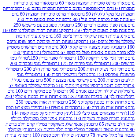
נס סוכריות חמוצות מאוד 60 גרם
סאוור מדנס סוכריות
סאוור מדנס סוכריות חמוצות מדנס 60 גרם
סוכריות
 גולגולת 90 גרם
סאוור מדנס סוכריות חמוצות 60 גרם
 מצופה קרם וניל 300 גרם
עוגת ספוג בטעם תות 250
 בטעם דובדבן 250 גרם
עוגת ספוג בטעם מישמש 250
ג בטעם שוקולד 250 גרם
קינג עוגיות רכות שוקולד צ'יפס 160
יות רכות שוקולד מריר צ'יפס 160 גרם
קינג עוגיות רכות
'יפס 160 גרם
קינג עוגיות רכות שיבולת תפוז שוקו צ'יפס
ה ספוג מצופה קרם קקאו 300 גרם
אורביט רפרשרס מסטיק
עם אבטיח פטל בקבוקון 67 גרם
טרולי גומי פינגווין 150
י שיני דרקולה 150 גרם
טרולי סופר בריין 150ג'
טרולי גומי
טרולי גומי פירות ים 175 גרם
טרולי גומי עכברים 200
י נשיקות תות 200 גרם
טרולי גומי פרות חלב 200 גרם
טרולי
150 גרם
טרולי מרשמלו תפוח 150 גרם
טרולי גומי
200 גרם
קישוטי עוגה בצנצנת 500 גרם צבעוני עגול /
טב ברבקיו טריאקי מתוק 510 מ"ל
בר שוקולד באונטי 57
ולד חלב עם אגוזים 90 גרם
שוק' טב מילקה דיים 100 גרם
יבון צבעוני 5X2 סמ
ארוחת אורז בסגנון איטלקי 250
ז בסגנון מקסיקני 250 גרם
ארוחת אורז אושפלו 250
ז מג'דרה 250 גרם
הריבו אבטיח 160ג'
היידי מוצארט תפוז
וצארט נוגט ליצ'י 119ג'
גונץ סוכריית מקל סבא קשת 144
ת קטנות בשקית 100 גרם
גונץ אנשי שלג משוקולד במילוי
85 גרם
גונץ אנשי שלג משוקולד במילוי קרם חלב ברשת
 סנטה משוקולד במילוי קרם חלב ברשת 85 גרם
גונץ שוקולד
שישיה 78 גרם
גונץ שוקולד חלב סנטה 100 גרם
גונץ עוגיות