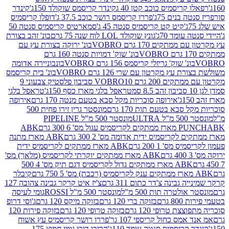
קריסמיס כוכב קטן 40 ג
קינדר קריסמס שוקולד 150ג'
קינדר
בנים 75ג'
פררו קריסמס רושר כוכב 37.5 ג'
דופלו קריסמיס
קיט קט קריסמיס סנטה 45 ג'
סמארטיס קריסמיס סנטה 50
עומד 70ג'
גונץ שוקולד LOL לוח שנה 75 גרם
בונ' זהב בצורת
תקים 170 גרם VOBRO
בונ' ירוקה בצורת עץ עם
בונ' שוק' דמויות סנטה 160 גרם
נ' שוק' גריזלי קריסמס 156 גרם VOBRO
בונבוניירה אדומה
עץ מקרטון עם שרי 126 גרם VOBRO
בונ' בית קריסמס
 200 גרם VOBRO
10 סביבון פלסטיק צבעוני 9
טראפל בלגי מארז כסף 150ג'
טראפל בלגי
אירופה סוכריות מקל סבא בטעם מנטה 170 גרם
אירופה
סבא בטעם תות 170 גרם
מונסטר גרין זירו פחית 500
ULT
מונסטר 500 מ"ל PIPELINE
ABK
PU
לקריסמיס ידית אדומה מס' 2 300 גרם
ABK מארז מתנה
מס' 1 200 גרם
ABK מארז ממתקים לקריסמיס ידית
ABK מארז ממתקים יוקרתי לקריסמיס (מלאך) מס'
ABK מארז ממתקים גדול לקריסמיס דגם תיק מס' 4 500
קיבלר
גבינה צ'דר כתום 311 גרם
צ'יז איט קרקר גבינה צהובה 127
ולטרה תות 500 מ"ל
מונסטר 500 מ"ל ROSSI
גומי לעיסה
 גרם
בזוקה ברי 120 גרם
בזוקה מיקס 120 גרם
ג'וסי דרופ
ת טרופי 120 גרם
בזוקה טרופי 120 גרם
בזוקה פירות 120
מס כחול קריספי 107 גר'
פררו רושר קריסמיס עץ אשוח
קריסמיס סנטה עומד 110ג'
הריבו דובי גומי חמוץ 175