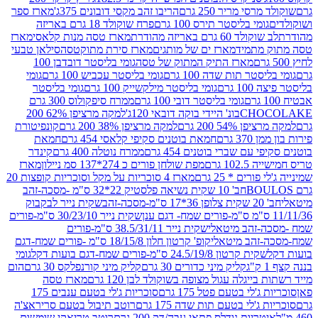
סי מריר 250 גרם
הריבו זהב מקסי דובונים 375ג'
מארז ספר
ומי בליסטר תירס 100 גרם
פרח שוקולד 18 גרם באריזה
ד 60 גרם באריזה מהודרת
מארז טסה מנות קלאסי
מארז
מתמיד
מארז ים של מותגים
מארז סירת מתוקטסה
סילאן טבעי
מארז התיק המתוק של טסה
גומי בליסטר דובדבן 100
טר תות שדה 100 גרם
גומי בליסטר עכביש 100 גרם
גומי
 גרם
גומי בליסטר מילקשייק 100 גרם
גומי בליסטר
גומי בליסטר דובי 100 גרם
ממרח סיפקולוס 300 גרם
CHO
בונ' היידי בוקה דובאי 120ג'
למקה מרציפן 62% 200
54% 200 גרם
למקה מרציפן 38% 200 גרם
קונפיטורת
3 גרם
חמאת בוטנים סקיפי קלאסי 454 גרם
חמאת
עם שברי בוטנים 454 גרם
ממרח נוטלה 400 גרם
קינדר
10 גרם
מפת שולחן פורים כ 274*137 סמ ניילון
מארז
רים * 25 גרם
מארז 4 סוכריות על מקל וסוכריות קופצות 20
חב' 10 שקית נשיאה פלסטיק 22*32 ס"מ -מסכה-זהב
כה-זהב
שקית נייר לבקבוק
שקית נייר 30/23/10 ס"מ-פורים
-זהב מיטאלי
שקית נייר 38.5/31/11 ס"מ-פורים
זהב מיטאלי
קופ' קרטון חלון 18/15/8 ס"מ -פורים שמח-דגם
קית קרטון 24.5/19/8 ס"מ-פורים שמח-דגם בועות דקל
גומי
קליק מיני כדורים 30 גרם
קליק מיני קורנפלקס 30 גרם
הום
ייגלה עגול מצופה בשוקולד לבן 120 גרם
מארז טסה
'לי בטעם פטל 175 גרם
סוכריות ג'לי בטעם ענבים 175
ג'לי בטעם תות שדה 175 גרם
רוטב תיבול בטעם סריראצ'ה
ריות נודלס פתאי עבה/דק 200 גרם
רוטב טריאקי שומשום