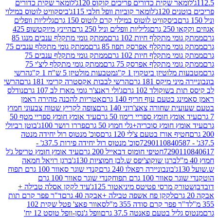
ר שקית כדורים פריכים קוקוס 120ג'
לומאר שקית כדורים
120ג'
לומאר קוביות וופל חלבי 115ג'
ביסקוויט לוטוס במילוי
ביסקוויט לוטוס במילוי קרם לוטוס 150 גרם
גליליות וופלים
 גרם
גליליות וופלים וניל 250 גרם
היינץ מיוקטשופ 425
י מתקלף חיות 102 גרם
ממתק גומי מתקלף ענבים מנגו 85
י מתקלף אפרסק תפוז 85 גרם
ממתק גומי מתקלף ענבים 75
י מתקלף חיות 102 גרם
ממתק גומי מתקלף ענבים 75
י מתקלף אפרסק 75 גרם
ממתק גומי מתקלף ליצ'י 75
לוטיזן ביטקוין 1 ק"ג
מטבעות מולטיזן 5 ש"ח 1 ק"ג
הרשי
 מיקס 181 גרם
הרשי לבבות אקסטרה קרימי 181 גרם
הרשי
שוקולד 102 גרם
ג'ולי ראנצ'ר גומי מארז לב 107 גרם
נודלס
בטעם עוף חריף 140 גרם
אטריות להכנה מהירה ראמן
שחורה צאצ'רוני 140 גרם
צופה לקריץ שטוח צבעוני חמוץ
מץ חומץ ספריי רימון 50 גרם
עיד אומץ חומץ ספריי מטף 50
 חומץ סוכריה+גלי חמוץ 50 גרם
פררו רושר 100ג'
בוטן רביולי
ף אורז בטעם צ'לי 120 גרם
סוכ' מנטוס רול יחידה מנטה
סוכ' מנטוס רול יחידה פירות 37.5ג' -
72901
חטיפי חומוס דבאייל 200 גרם
עיד אומץ חומץ טריפל ג'ל
ברגן שוקוצ'יפס ש.לבן חמוציות 130ג'
ברגן רויאל חמאה
בונבוניירה רפאלו 240 גרם
קנדי שוגר סאוור 100 גרם תפוח
וור 100 גרם תפוח
קנדי שוגר סאוור 100 גרם
 מרסי פטיטס מיניאטור 125ג'
עיד לקקן אסלה טבילה +
לקקן פח אשפה טבילה +אבקה 40 גרם
ד"ר פפר קרם תות
 פפר קרם סודה 355 מ"ל
סאוור פאצ' פטל שקית 102
יל בטעם פאנטה 37.5 גרם
וופל ג'נסן-וופל טוסט 12 יח'