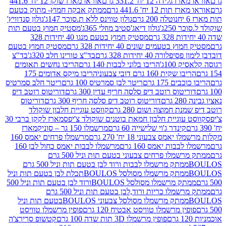
ידה 12 יח' 331.2 גרם
אוראו מארז שוקו 12 יח' 441.6
ת 12 יח' 441.6 גרם
ממתק אבקה חמוץ- מתוק בטעם
נוטלה 200 גרם
גולון טווינס ללא ת.סוכר 147ג'
גולון סנדוויץ'
250ג'
גולון דיאג'סטיב מוזלי 365ג'
מסטיק חמוץ בטעם תות
מסטיק חמוץ בטעם מנגו 40 יחידות 328
 בטעמים שונים 40 יחידות 328 גרם
מסטיק חמוץ בטעם
רה 40 יחידות 328 גרם
בד"צ טורינו חלב 320ג'
בד"צ
100ג'
הריבו בלוני לבבות 140 גרם
הריבו נחשים תאומים
שקית 160 גרם דובי צבעוני
הריבו מיקס אדומים 175
ים 175 גרם
ריטר לבן סמרטיס 100 גרם
ריטר חלב סמרטיס
יטוס רוטב דיפ סלסה חריף עדין 300 גרם
דוריטוס רוטב דיפ
ם
דוריטוס רוטב דיפ סלסה חריף 300 גרם
דוריטוס
ת חמוצה ושום 280 גרם
קווסט עוגיית חלבון שוקולד
 עוגיית חלבון חמאת בוטנים שוקולד צ'יפס
מארז לקקן ברבי 30
קינדר ג'וי שלישייה 60 גרם
מרשמלו 150 גר – סוניק
מארז
מס צבעוני 18 יח' 270 גרם
מרשמלו פרחים יאמס 160
בבות יאמס 160 גרם
מרשמלו לבבות יאמס כחול לבן 160
ממתק מרשמלו פרחים צבעוני בטעם תות וניל 500 גרם
ממתק מרשמלו לבבות ורוד לבן בטעם תות וניל 500 גרם
ממתק מרשמלו מסולסל BOULOSתכלת לבן בטעם תות וניל
ממתק מרשמלו מסולסל BOULOSורוד לבן בטעם תות וניל 500
ממתק מרשמלו כריות ורוד,לבן בטעם תות וניל 500 גרם
ממתק מרשמלו מסולסל צבעוני BOULOSבטעם תות וניל
ין מרשמלו טוויסט אבטיח 120 גרם
פופין מרשמלו טוויסט
פופין מרשמלו 3D תות שדה 100 גרם
קטשופ סרירצ'ה