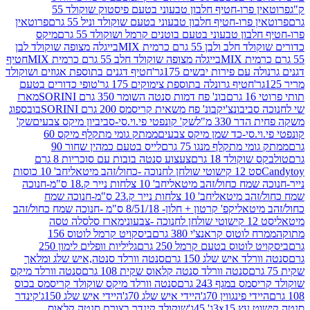
פרוטאין פרו-חטיף חלבון טבעוני בטעם פיסטוק שוקולד 55
פרו-חטיף חלבון טבעוני בטעם שוקולד וניל 55 גרם
פרוטאין
בון טבעוני בטעם בוטנים קרמל ושוקולד 55 גרם
מיקס
 ולבן 55 גרם כרמית MIX
בייגלה מצופה שוקולד לבן
בייגלה מצופה שוקולד חלב 55 גרם כרמית MIX
חטיף
עם פירות יבשים 175גר'
חטיף דגנים בתוספת אגוזים ושוקולד
חטיף גרונלה בתוספת צימוקים 175 גר'
טופי כדורים בטעם
ם
בונ' פח דמות סנטה השומר 350 גרם SORINI
מארז
ביבונצ'יק
בונ' פח משאית קריסמס 200 גרם SORINI
בובספוג
 330 מ"ל
שק' קונפטי פי.וי.סי-סביביון מיקס צבעים
שק'
וי.סי-כד שמן מיקס צבעים
ממתק גומי מתקלף מיקס 60
י מתקלף מנגו 75 גרם
לייס בטעם כמהין שחור 90
קולד 18 גרם
צעצוע סנטה בובות עם סוכריות 8 גרם
1 קישוטי שולחן לחנוכה -כחול/זהב מיטאלי
חב' 10 כוסות
 שמח כחול/זהב מיטאלי
חב' 10 צלחות נייר ק.18 ס"מ-חנוכה
הב מיטאלי
חב' 10 צלחות נייר ק.23 ס"מ-חנוכה שמח
יטאלי
קפ' קרטון + חלון- 8/51/18 ס"מ -חנוכה שמח כחול/זהב
עוני
מארז סלסלה טסה
לוטוס קראנצ'י 380 גרם
ביסקויט קרמל לוטוס 156
לוטוס בטעם קרמל 250 גרם
גליליות וופלים לימון 250
ד איש שלג 150 גרם
סנטה וורלד סנטה,איש שלג ומלאך
סנטה וורלד סנטה קלאוס שקית 108 גרם
סנטה וורלד מיקס
 במגף 243 גרם
סנטה וורלד מיקס שוקולד קריסמס בכוס
י פינגווין 70ג'
היידי איש שלג 70ג'
היידי איש שלג 150ג'
קינדר
3xג' 45ג'
שוקולד קינדר בצורת סנטה קלאוס