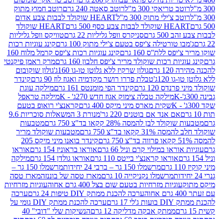
ב טריאקי 300 מ"ל
רוטב סאטה 240 גרם
רוטב חמוץ מתוק
ב צ'ילי מתוק 300 מ"ל
HEART שוקולד לבבות צבע אדום
ולד לבבות צבע כסף 500 גרם
HEART שוקולד
50 גרם
סניקרס וופל גליליות 22 גרם
טוויקס וופל גליליות
ו טורטילה צ'יפס בטעם צ'ילי מתוק 100 גרם
קינג עוגיות רכות
ס ללת''ס 160 גרם
קינג עוגיות רכות צ'יפס קרמל מלוח 160
יות רכות שוקולד מריר צ'יפס חלבון 160 גרם
מרק ראמן פיקנטי
 גרם
גולון שרקיז ללא גלוטן טו-גו 160ג'
גולון שוקובום
 120ג'
טבלת פררו רושר מקדמיה ואגוז לוז 90 גרם
קינדר
נדס 120 גרם
קינדר הפי מומנטס 161 גרם
מילקה עוגת
מילקה טבלה צימוק אגוז חדש 270ג' - K
מילקה טראפל
שקית מארס מיני מיקס 400 גרם
קראנצ'י רואופ בטעם
אם אנד אם בוטנים 220 גר'
מנורת 3 המשאלות סוכריות 9.6
לד לבן להמסה 28% קקאו בד"צ 750 גרם
מטבעות
 קקאו בד"צ 750 גרם
מטבעות שוקולד מריר
קינדר בואנו מיני מיקס 205
ראו במילוי קרם וניל 66 גרם
אוראו בראוניז 154 גרם
אוראו
אוראו קראנצ'י בייטס 110 גרם
אוראו גולדן 154 גרם
מילקה
מרשמלו 150 גר – ברבי 24 יחידות
מרשמלו 150 גר –
מרשמלו נקניקייה 10 גרם
מארז טסה של בוננזה
מארז טסה
עוגיות מזרחיות בטעם שום בצל 400 גרם אחוה
עוגיות מזרחיות
ערכה להכנת ממתק DIY טיפות 24 גרם
ערכה
 17 גרם
ערכה להכנת ממתק DIY גומי על
ממתק אבקה מדליקה 12 גרם
הנשיקות שלי "דובי" 40