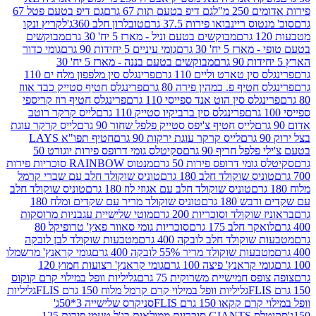
2 מ"ל
גם דיפ בטעם תות 67 גרם
גם דיפ בטעם פטל 67
ס ריינבואו פירות 37.5 גרם
טובלרון חלב 360ג'
לקריץ ונקו
מבוקשים בטעם וניל - מארז 5 יח' 30 גרם
מבוקשים
5 יח' 30 גרם
גומי עיניים 5 יחידות 90 גרם
גומי כדור
מבוקשים בטעם בננה - מארז 5 יח' 30
ין טארט וליים 110 גרם
פרינגלס סין מלפפון מלח ים 110
חטיף פ. כמהין פירה 80 גרם
פרינגלס חטיף סטייק כבד אווז
לס סין הוט אנד ספייסי 110 גרם
פרינגלס חטיף רוז קריספי
פרינגלס סין ברביקיו סטייק 110 גרם
לייס קרקר רוטב
לייס חטיף צ'יפס סטייק פלפל שחור 90 גרם
לייס קרקר עוגת
לייס קרקר עוגת ירקות 90 גרם
חטיף תפו"א LAYS
פל חריף 90 גרם
סקיטלס גומי דרופס פירות יוגורט 50
ומי דרופס פירות 50 גרם
מנטוס RAINBOW סוכריות פירות
יס שוקולד חלב 180 גרם
טוניס שוקולד חלב עם שברי קרמל
טוניס שוקולד חלב עם אגוזי לוז 180 גרם
טוניס שוקולד חלב
 180 גרם
טוניס שוקולד מריר עם שקדים ומלח 180
וקולד וסוכריות 200 גרם
מוטי שלישיית עגבניות מרוסקות
ר חלב 175 גרם
סוכריות גומי סאוור פאץ' טרופיקל 80
וקולד חלב לובקה 400 גרם
מטבעות שוקולד לבן לובקה
ות שוקולד מריר 55% לובקה 400 גרם
גומי קראנץ' מרשמלו
י קראנץ' פיצה 100 גרם
גומי קראנץ' רצועות חמוץ 120
ס חמישיית משרוקית 75 גרם
גליליות וופל במילוי קרם קוקוס
גליליות וופל במילוי קרם קרמל מלוח 150 גרם FLIS
גליליות
קקאו 150 גרם FLIS
סניקרס שלישייה 3*50ג'
סקיטלס GIANTS סוכריות ממולאות בג'ל טעמי פירות 125